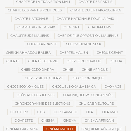
CHARTE DE LA TRANSITION MALI
CHARTE DES PARTIS
CHARTE DES PARTIS POLITIQUES
CHARTE DU LIPTAKO-GOURMA
CHARTE NATIONALE
CHARTE NATIONALE POUR LA PAIX
CHARTE POUR LA PAIX
CHATGPT
CHAUFFEURS
CHAUFFEURS MALIENS
CHEF DE FILE OPPOSITION MALIENNE
CHEF TERRORISTE
CHEICK TIDIANE SECK
CHEIKH AHMADOU BAMBA
CHEPTEL MALIEN
CHÈQUE GÉANT
CHERTÉ
CHERTÉ DE LA VIE
CHERTÉ DU MARCHÉ
CHICHA
CHIENCORO DIARRA
CHINE
CHINE AFRIQUE
CHIRURGIE DE GUERRE
CHOC ÉCONOMIQUE
CHOCS ÉCONOMIQUES
CHOGUEL KOKALLA MAÏGA
CHÔMAGE
CHÔMAGE DES JEUNES
CHRONIQUEURS CONDAMNÉS
CHRONOGRAMME DES ÉLECTIONS
CHU GABRIEL TOURÉ
CHUTE IBK
CICB
CICB BAMAKO
CICR
CICR MALI
CIGARETTE
CINÉMA
CINEMA
CINÉMA AFRICAIN
CINÉMA BABEMBA
CINÉMA MALIEN
CINQUIÈME RÉPUBLIQUE