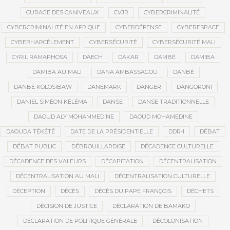
CURAGE DES CANIVEAUX
CVJR
CYBERCRIMINALITÉ
CYBERCRIMINALITÉ EN AFRIQUE
CYBERDÉFENSE
CYBERESPACE
CYBERHARCÈLEMENT
CYBERSÉCURITÉ
CYBERSÉCURITÉ MALI
CYRIL RAMAPHOSA
DAECH
DAKAR
DAMBÉ
DAMIBA
DAMIBA AU MALI
DANA AMBASSAGOU
DANBÉ
DANBÉ KOLOSIBAW
DANEMARK
DANGER
DANGORONI
DANIEL SIMÉON KÉLÉMA
DANSE
DANSE TRADITIONNELLE
DAOUD ALY MOHAMMEDINE
DAOUD MOHAMEDINE
DAOUDA TÉKÉTÉ
DATE DE LA PRÉSIDENTIELLE
DDR-I
DÉBAT
DÉBAT PUBLIC
DÉBROUILLARDISE
DÉCADENCE CULTURELLE
DÉCADENCE DES VALEURS
DÉCAPITATION
DÉCENTRALISATION
DÉCENTRALISATION AU MALI
DÉCENTRALISATION CULTURELLE
DÉCEPTION
DÉCÈS
DÉCÈS DU PAPE FRANÇOIS
DÉCHETS
DÉCISION DE JUSTICE
DÉCLARATION DE BAMAKO
DÉCLARATION DE POLITIQUE GÉNÉRALE
DÉCOLONISATION