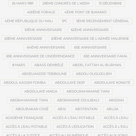
26 MARS 1991
29ÈME CONGRÈS DE L'AEEM
31 DÉCEMBRE
400ÈME FORAGE
4ÈME PONT DE BAMAKO
4ÈME RÉPUBLIQUE DU MALI
5°C
5ÈME RECENSEMENT GÉNÉRAL
61ÈME ANNIVERSAIRE
62ÈME ANNIVERSAIRE
63ÈME ANNIVERSAIRE
63ÈME ANNIVERSAIRE DE L'ARMÉE MALIENNE
64ÈME ANNIVERSAIRE
65E ANNIVERSAIRE
65E ANNIVERSAIRE DE L’INDÉPENDANCE
65E ANNIVERSAIRE FAMA
8 MARS
ABASS DEMBÉLÉ
ABDEL FATTAH AL-BURHAN
ABDELMADJID TEBBOUNE
ABDOU OUOLOGUEM
ABDOUL KASSIM FOMBA
ABDOULAYE DIOP
ABDOULAYE KONATÉ
ABDOULAYE MAÏGA
ABDOURAHAMANE TIANI
ABDRAHAMANE TIANI
ABDRAMANE COULIBALY
ABIDJAN
ABOUBAKAR CISSÉ
ABSI
ABSTENTION
ABUJA
ACADÉMIE FRANÇAISE
ACCÈS À L'EAU POTABLE
ACCÈS À L’EAU
ACCÈS À L’EAU POTABLE
ACCÈS À L’ÉDUCATION
ACCÈS À L'EAU
ACCÈS À LA JUSTICE
ACCÈS AU NUMÉRIQUE
ACCÈS AUX SOINS