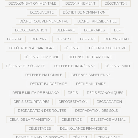
DÉCOLONISATION MENTALE
DÉCONFINEMENT
DÉCORATION
DÉCOUVERTE
DÉCRET DE NOMINATION
DÉCRET GOUVERNEMENTAL
DÉCRET PRÉSIDENTIEL
DÉDOLLARISATION
DEEPFAKE
DEEPFAKES
DEF
DEF 2020
DEF 2022
DEF 2023
DEF 2025
DEF 2026 MALI
DÉFÉCATION À L’AIR LIBRE
DÉFENSE
DÉFENSE COLLECTIVE
DÉFENSE COMMUNE
DÉFENSE DU TERRITOIRE
DÉFENSE ET SÉCURITÉ
DÉFENSE EUROPÉENNE
DÉFENSE MALI
DÉFENSE NATIONALE
DÉFENSE SAHÉLIENNE
DÉFICIT BUDGÉTAIRE
DÉFILÉ MILITAIRE
DÉFILÉ MILITAIRE BAMAKO
DÉFIS
DÉFIS ÉCONOMIQUES
DÉFIS SÉCURITAIRES
DÉFORESTATION
DÉGRADATION
DÉGRADATION DES ROUTES
DÉGRADATION DES SOLS
DÉLAI DE LA TRANSITION
DÉLESTAGE
DÉLESTAGE AU MALI
DÉLESTAGES
DÉLINQUANCE FINANCIÈRE
DEMBÉLÉ MADINA SISSOKO
DÉMENTI
DEMI-FINALE