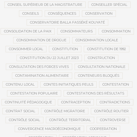
CONSEIL SUPÉRIEUR DE LA MAGISTRATURE
CONSEILLER SPÉCIAL
CONSEILS
CONSÉQUENCES
CONSERVATION
CONSERVATOIRE BALLA FASSÉKÉ KOUYATÉ
CONSOLIDATION DE LA PAIX
CONSOMMATEURS
CONSOMMATION
CONSOMMATION DE DROGUE
CONSOMMATION LOCALE
CONSOMMER LOCAL
CONSTITUTION
CONSTITUTION DE 1992
CONSTITUTION DU 22 JUILLET 2023
CONSTRUCTION
CONSULTATION DES FORCES VIVES
CONSULTATION NATIONALE
CONTAMINATION ALIMENTAIRE
CONTENEURS BLOQUÉS
CONTENU LOCAL
CONTES INITIATIQUES PEULS
CONTESTATION
CONTESTATION POPULAIRE
CONTESTATIONS DES RÉSULTATS
CONTINUITÉ PÉDAGOGIQUE
CONTRACEPTION
CONTRADICTIONS
CONTRAT SOCIAL
CONTRÔLE MIGRATOIRE
CONTRÔLE ROUTIER
CONTRÔLE SOCIAL
CONTRÔLE TERRITORIAL
CONTROVERSE
CONVERGENCE MACROÉCONOMIQUE
COOPEERATION