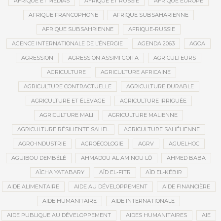
AFRIQUE ET MÉDIAS
AFRIQUE ET RUSSIE
AFRIQUE EUROPE
AFRIQUE FRANCOPHONE
AFRIQUE SUBSAHARIENNE
AFRIQUE SUBSAHRIENNE
AFRIQUE-RUSSIE
AGENCE INTERNATIONALE DE L’ÉNERGIE
AGENDA 2063
AGOA
AGRESSION
AGRESSION ASSIMI GOITA
AGRICULTEURS
AGRICULTURE
AGRICULTURE AFRICAINE
AGRICULTURE CONTRACTUELLE
AGRICULTURE DURABLE
AGRICULTURE ET ÉLEVAGE
AGRICULTURE IRRIGUÉE
AGRICULTURE MALI
AGRICULTURE MALIENNE
AGRICULTURE RÉSILIENTE SAHEL
AGRICULTURE SAHÉLIENNE
AGRO-INDUSTRIE
AGROÉCOLOGIE
AGRV
AGUELHOC
AGUIBOU DEMBÉLÉ
AHMADOU AL AMINOU LÔ
AHMED BABA
AÏCHA YATABARY
AÏD EL-FITR
AÏD EL-KÉBIR
AIDE ALIMENTAIRE
AIDE AU DÉVELOPPEMENT
AIDE FINANCIÈRE
AIDE HUMANITAIRE
AIDE INTERNATIONALE
AIDE PUBLIQUE AU DÉVELOPPEMENT
AIDES HUMANITAIRES
AIE