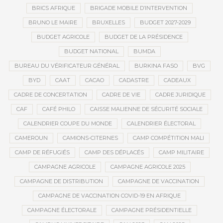
BRICS AFRIQUE
BRIGADE MOBILE D’INTERVENTION
BRUNO LE MAIRE
BRUXELLES
BUDGET 2027-2029
BUDGET AGRICOLE
BUDGET DE LA PRÉSIDENCE
BUDGET NATIONAL
BUMDA
BUREAU DU VÉRIFICATEUR GÉNÉRAL
BURKINA FASO
BVG
BYD
CAAT
CACAO
CADASTRE
CADEAUX
CADRE DE CONCERTATION
CADRE DE VIE
CADRE JURIDIQUE
CAF
CAFÉ PHILO
CAISSE MALIENNE DE SÉCURITÉ SOCIALE
CALENDRIER COUPE DU MONDE
CALENDRIER ÉLECTORAL
CAMEROUN
CAMIONS-CITERNES
CAMP COMPÉTITION MALI
CAMP DE RÉFUGIÉS
CAMP DES DÉPLACÉS
CAMP MILITAIRE
CAMPAGNE AGRICOLE
CAMPAGNE AGRICOLE 2025
CAMPAGNE DE DISTRIBUTION
CAMPAGNE DE VACCINATION
CAMPAGNE DE VACCINATION COVID-19 EN AFRIQUE
CAMPAGNE ÉLECTORALE
CAMPAGNE PRÉSIDENTIELLE