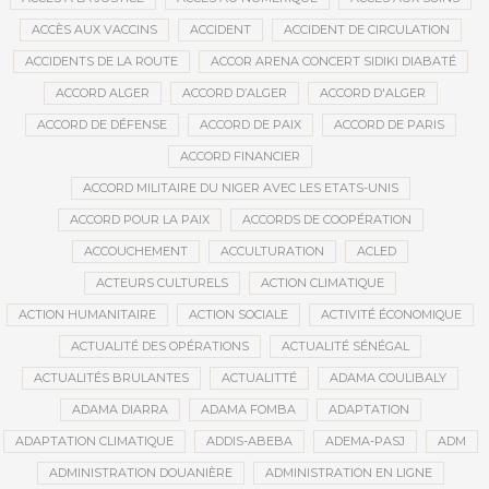
ACCÈS AUX VACCINS
ACCIDENT
ACCIDENT DE CIRCULATION
ACCIDENTS DE LA ROUTE
ACCOR ARENA CONCERT SIDIKI DIABATÉ
ACCORD ALGER
ACCORD D’ALGER
ACCORD D'ALGER
ACCORD DE DÉFENSE
ACCORD DE PAIX
ACCORD DE PARIS
ACCORD FINANCIER
ACCORD MILITAIRE DU NIGER AVEC LES ETATS-UNIS
ACCORD POUR LA PAIX
ACCORDS DE COOPÉRATION
ACCOUCHEMENT
ACCULTURATION
ACLED
ACTEURS CULTURELS
ACTION CLIMATIQUE
ACTION HUMANITAIRE
ACTION SOCIALE
ACTIVITÉ ÉCONOMIQUE
ACTUALITÉ DES OPÉRATIONS
ACTUALITÉ SÉNÉGAL
ACTUALITÉS BRULANTES
ACTUALITTÉ
ADAMA COULIBALY
ADAMA DIARRA
ADAMA FOMBA
ADAPTATION
ADAPTATION CLIMATIQUE
ADDIS-ABEBA
ADEMA-PASJ
ADM
ADMINISTRATION DOUANIÈRE
ADMINISTRATION EN LIGNE