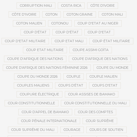
CORRUPTION MALI
COSTA RICA
CÔTE D’IVOIRE
CÔTE D'IVOIRE
COTON
COTON GRAINE
COTON MALI
COTON MALIEN
COTONOU
COUP D'ETAT AU NIGER
COUP D’ÉTAT
COUP D'ÉTAT
COUP D'ETAT
COUP D'ETAT MILITAIRE
COUP ETAT MALI
COUP ÉTAT MILITAIRE
COUP ETAT MILITAIRE
COUPE ASSIMI GOÏTA
COUPE D'AFRIQUE DES NATIONS
COUPE D’AFRIQUE DES NATIONS
COUPE D’AFRIQUE DES NATIONS FÉMININE 2026
COUPE DU MONDE
COUPE DU MONDE 2026
COUPLE
COUPLE MALIEN
COUPLES MALIENS
COUPS D’ÉTAT
COUPS D'ETAT
COUPURE ÉLECTRIQUE
COUR ASSISES DE BAMAKO
COUR CONSTITUTIONNELLE
COUR CONSTITUTIONNELLE DU MALI
COUR D’APPEL DE BAMAKO
COUR DES COMPTES
COUR PÉNALE INTERNATIONALE
COUR SUPRÊME
COUR SUPRÊME DU MALI
COURAGE
COURS DE SOUTIEN