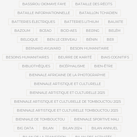
BASSIROU DIOMAYE FAYE
BATAILLE DES RÉCITS
BATAILLE INFORMATIONNELLE
BATAILLON TCHADIEN
BATTERIES ÉLECTRIQUES
BATTERIES LITHIUM
BAUXITE
BAZOUM
BCEAO
BCID-AES
BEIJING
BELÉM
BELGIQUE
BEN LE CERVEAU
BÉNIN
BER
BERNARD AYLWARD
BESOIN HUMANITAIRE
BESOINS HUMANITAIRES
BEURRE DE KARITÉ
BIAIS COGNITIFS
BIBLIOTHÈQUES
BICÉPHALISME
BIEN-ÊTRE
BIENNALE AFRICAINE DE LA PHOTOGRAPHIE
BIENNALE ARTISTIQUE ET CULTURELLE
BIENNALE ARTISTIQUE ET CULTURELLE 2025
BIENNALE ARTISTIQUE ET CULTURELLE DE TOMBOUCTOU 2025
BIENNALE ARTISTIQUE ET CULTURELLE TOMBOUCTOU 2025
BIENNALE DE TOMBOUCTOU
BIENNALE SPORTIVE MALI
BIG DATA
BILAN
BILAN 2024
BILAN ANNUEL