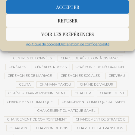
CENTRALE SOLAIRE DE SANANKOROBA
CENTRALES SOLAIRES
ACCEPTER
CENTRE D'INTELLIGENCE ARTIFICIELLE
REFUSER
CENTRE DE SANTÉ COMMUNAUTAIRE
CENTRE DU MALI
CENTRE INTERNATIONAL DE CONFÉRENCES DE BAMAKO
VOIR LES PRÉFÉRENCES
CENTRE MALI
Politique de cookies
Déclaration de confidentialité
CENTRE NATIONAL DES EXAMENS ET CONCOURS DE L’ÉDUCATION
CENTRES DE DONNÉES
CERCLE DE RÉFLEXION À DISTANCE
CÉRÉALES
CÉRÉALES RUSSES
CÉRÉMONIE DE DÉCORATION
CÉRÉMONIES DE MARIAGE
CÉRÉMONIES SOCIALES
CERVEAU
CEUTA
CHAHANA TAKIOU
CHAÎNE DE VALEUR
CHAÎNES D’APPROVISIONNEMENT
CHALEUR
CHANGEMENT
CHANGEMENT CLIMATIQUE
CHANGEMENT CLIMATIQUE AU SAHEL
CHANGEMENT CLIMATIQUE SAHEL
CHANGEMENT DE COMPORTEMENT
CHANGEMENT DE STRATÉGIE
CHARBON
CHARBON DE BOIS
CHARTE DE LA TRANSITION