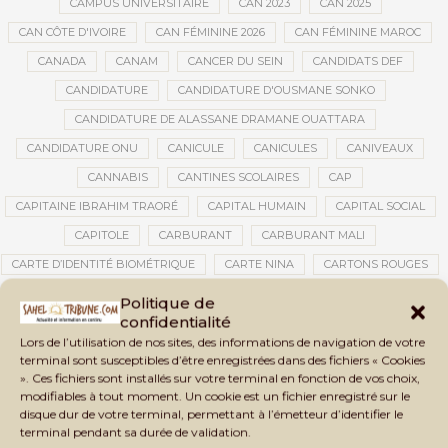
CAMPUS UNIVERSITAIRE
CAN 2023
CAN 2025
CAN CÔTE D'IVOIRE
CAN FÉMININE 2026
CAN FÉMININE MAROC
CANADA
CANAM
CANCER DU SEIN
CANDIDATS DEF
CANDIDATURE
CANDIDATURE D'OUSMANE SONKO
CANDIDATURE DE ALASSANE DRAMANE OUATTARA
CANDIDATURE ONU
CANICULE
CANICULES
CANIVEAUX
CANNABIS
CANTINES SCOLAIRES
CAP
CAPITAINE IBRAHIM TRAORÉ
CAPITAL HUMAIN
CAPITAL SOCIAL
CAPITOLE
CARBURANT
CARBURANT MALI
CARTE D’IDENTITÉ BIOMÉTRIQUE
CARTE NINA
CARTONS ROUGES
CASABLANCA
CATASTROPHE
CATASTROPHE NATURELLE
Politique de
confidentialité
CATASTROPHES CLIMATIQUES
CATASTROPHES NATURELLES
Lors de l’utilisation de nos sites, des informations de navigation de votre
CAUTION 10 000 DOLLARS
CAUTION DE VISA
CDAT
CECOGEC
terminal sont susceptibles d’être enregistrées dans des fichiers « Cookies
». Ces fichiers sont installés sur votre terminal en fonction de vos choix,
CÉDÉAO
CEDEAO
CEI
CÉLÉBRATION NATIONALE
CEMAC
modifiables à tout moment. Un cookie est un fichier enregistré sur le
CEMAPI
CEN-SNESUP
CENOU
CENSURE
disque dur de votre terminal, permettant à l’émetteur d’identifier le
terminal pendant sa durée de validation.
CENTRAFRIQUE
CENTRALE SOLAIRE