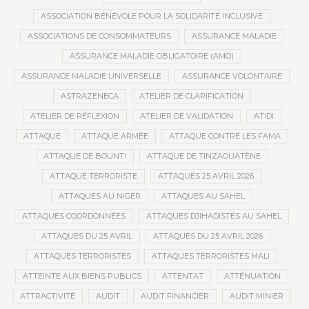
ASSOCIATION BÉNÉVOLE POUR LA SOLIDARITÉ INCLUSIVE
ASSOCIATIONS DE CONSOMMATEURS
ASSURANCE MALADIE
ASSURANCE MALADIE OBLIGATOIRE (AMO)
ASSURANCE MALADIE UNIVERSELLE
ASSURANCE VOLONTAIRE
ASTRAZENECA
ATELIER DE CLARIFICATION
ATELIER DE RÉFLEXION
ATELIER DE VALIDATION
ATIDI
ATTAQUE
ATTAQUE ARMÉE
ATTAQUE CONTRE LES FAMA
ATTAQUE DE BOUNTI
ATTAQUE DE TINZAOUATÈNE
ATTAQUE TERRORISTE
ATTAQUES 25 AVRIL 2026
ATTAQUES AU NIGER
ATTAQUES AU SAHEL
ATTAQUES COORDONNÉES
ATTAQUES DJIHADISTES AU SAHEL
ATTAQUES DU 25 AVRIL
ATTAQUES DU 25 AVRIL 2026
ATTAQUES TERRORISTES
ATTAQUES TERRORISTES MALI
ATTEINTE AUX BIENS PUBLICS
ATTENTAT
ATTÉNUATION
ATTRACTIVITÉ
AUDIT
AUDIT FINANCIER
AUDIT MINIER