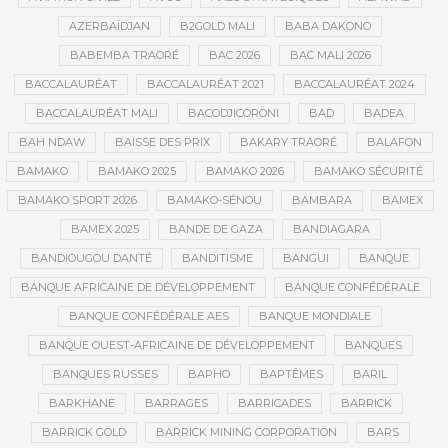
AZERBAÏDJAN
B2GOLD MALI
BABA DAKONO
BABEMBA TRAORÉ
BAC 2026
BAC MALI 2026
BACCALAURÉAT
BACCALAURÉAT 2021
BACCALAURÉAT 2024
BACCALAURÉAT MALI
BACODJICORONI
BAD
BADEA
BAH NDAW
BAISSE DES PRIX
BAKARY TRAORÉ
BALAFON
BAMAKO
BAMAKO 2025
BAMAKO 2026
BAMAKO SÉCURITÉ
BAMAKO SPORT 2026
BAMAKO-SÉNOU
BAMBARA
BAMEX
BAMEX 2025
BANDE DE GAZA
BANDIAGARA
BANDIOUGOU DANTÉ
BANDITISME
BANGUI
BANQUE
BANQUE AFRICAINE DE DÉVELOPPEMENT
BANQUE CONFÉDÉRALE
BANQUE CONFÉDÉRALE AES
BANQUE MONDIALE
BANQUE OUEST-AFRICAINE DE DÉVELOPPEMENT
BANQUES
BANQUES RUSSES
BAPHO
BAPTÊMES
BARIL
BARKHANE
BARRAGES
BARRICADES
BARRICK
BARRICK GOLD
BARRICK MINING CORPORATION
BARS