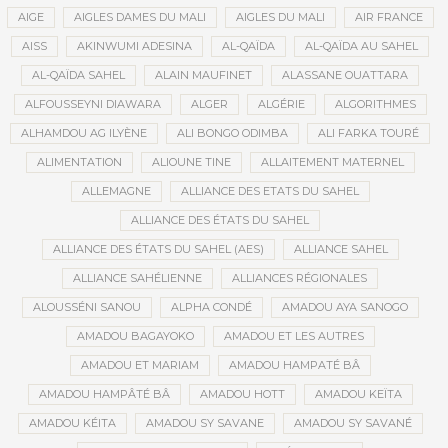
AIGE
AIGLES DAMES DU MALI
AIGLES DU MALI
AIR FRANCE
AISS
AKINWUMI ADESINA
AL-QAÏDA
AL-QAÏDA AU SAHEL
AL-QAÏDA SAHEL
ALAIN MAUFINET
ALASSANE OUATTARA
ALFOUSSEYNI DIAWARA
ALGER
ALGÉRIE
ALGORITHMES
ALHAMDOU AG ILYÈNE
ALI BONGO ODIMBA
ALI FARKA TOURÉ
ALIMENTATION
ALIOUNE TINE
ALLAITEMENT MATERNEL
ALLEMAGNE
ALLIANCE DES ETATS DU SAHEL
ALLIANCE DES ÉTATS DU SAHEL
ALLIANCE DES ÉTATS DU SAHEL (AES)
ALLIANCE SAHEL
ALLIANCE SAHÉLIENNE
ALLIANCES RÉGIONALES
ALOUSSÉNI SANOU
ALPHA CONDÉ
AMADOU AYA SANOGO
AMADOU BAGAYOKO
AMADOU ET LES AUTRES
AMADOU ET MARIAM
AMADOU HAMPATÉ BÂ
AMADOU HAMPÂTÉ BÂ
AMADOU HOTT
AMADOU KEÏTA
AMADOU KÉITA
AMADOU SY SAVANE
AMADOU SY SAVANÉ