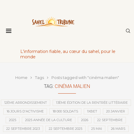
L'information fiable, au cœur du sahel, pour le
monde
Home
Tags
Posts tagged with "cinéma malien"
TAG:
CINÉMA MALIEN
12ÈME ARRONDISSEMENT
13ÈME ÉDITION DE LA RENTRÉE LITTÉRAIRE
16 JOURS D'ACTIVISME
18 000 SOLDATS
1XBET
20 JANVIER
2025
2025 ANNÉE DE LA CULTURE
2026
22 SEPTEMBRE
22 SEPTEMBRE 2023
22 SEPTEMBRE 2025
25 MAI
26 MARS