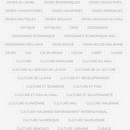
CRISES AU SAHEL
CRISES ÉCONOMIQUES
CRISES ÉDUCATIVES
CRISES HUMANITAIRES
CRISES MALIENNES
CRISES MONDIALES
CRISES POLITIQUES
CRISES SOCIALES
CRISES SOCIALES AU MALI
CRITIQUE
CRITIQUES
CRNC
CROISSANCE
CROISSANCE ÉCONOMIQUE
CROISSANCE ÉCONOMIQUE MALI
CROISSANCE INCLUSIVE
CROIX ROUGE
CROIX-ROUGE MALIENNE
CRUES
CSA
CSC BURKINA
CSCOM
CSRÉF
CUIVRE
CULTURE
CULTURE AFRICAINE
CULTURE AU MALI
CULTURE AU SERVICE DE LA PAIX
CULTURE DE LA LECTURE
CULTURE DE LA PAIX
CULTURE ET DÉVELOPPEMENT
CULTURE ET ÉCONOMIE
CULTURE ET PAIX
CULTURE ET PAIX AU MALI
CULTURE ET SOUVERAINETÉ
CULTURE GUINÉENNE
CULTURE MALI
CULTURE MALIENNE
CULTURE MALIENNE RAYONNEMENT INTERNATIONAL
CULTURE NUMÉRIQUE
CULTURE SAHÉLIENNE
CULTURE SÉNOUFO
CULTURE URBAINE
CURAGE