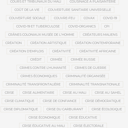
COURS ET TRIBUNAUX DU MALI
COUSINAGE À PLAISANTERIE
COÛT DE LA VIE
COUVERTURE SANITAIRE UNIVERSELLE
COUVERTURE SOCIALE
COUVRE-FEU
COVAX
COVID-19
COVID-19 ET TUBERCULOSE
COVID-ORGANICS
CPI
CRÂNES COLONIAUX MUSÉE DE L'HOMME
CRÉATEURS MALIENS
CRÉATION
CRÉATION ARTISTIQUE
CRÉATION CONTEMPORAINE
CRÉATION D’EMPLOIS
CRÉATIVITÉ
CRÉATIVITÉ AFRICAINE
CRÉDIT
CRIMÉE
CRIMÉE RUSSIE
CRIMES CONTRE L’HUMANITÉ
CRIMES DE GUERRE
CRIMES ÉCONOMIQUES
CRIMINALITÉ ORGANISÉE
CRIMINALITÉ TRANSFRONTALIÈRE
CRIMINALITÉ TRANSNATIONALE
CRISE
CRISE ALIMENTAIRE
CRISE AU MALI
CRISE AU SAHEL
CRISE CLIMATIQUE
CRISE DE CONFIANCE
CRISE DÉMOCRATIQUE
CRISE DIPLOMATIQUE
CRISE DU CARBURANT
CRISE ÉCOLOGIQUE
CRISE ÉCONOMIQUE
CRISE ÉDUCATIVE
CRISE ÉDUCATIVE AU MALI
CRISE ÉLECTORALE