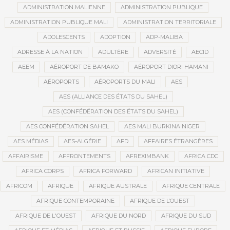
ADMINISTRATION MALIENNE
ADMINISTRATION PUBLIQUE
ADMINISTRATION PUBLIQUE MALI
ADMINISTRATION TERRITORIALE
ADOLESCENTS
ADOPTION
ADP-MALIBA
ADRESSE À LA NATION
ADULTÈRE
ADVERSITÉ
AECID
AEEM
AÉROPORT DE BAMAKO
AÉROPORT DIORI HAMANI
AÉROPORTS
AÉROPORTS DU MALI
AES
AES (ALLIANCE DES ÉTATS DU SAHEL)
AES (CONFÉDÉRATION DES ÉTATS DU SAHEL)
AES CONFÉDÉRATION SAHEL
AES MALI BURKINA NIGER
AES MÉDIAS
AES-ALGÉRIE
AFD
AFFAIRES ÉTRANGÈRES
AFFAIRISME
AFFRONTEMENTS
AFREXIMBANK
AFRICA CDC
AFRICA CORPS
AFRICA FORWARD
AFRICAN INITIATIVE
AFRICOM
AFRIQUE
AFRIQUE AUSTRALE
AFRIQUE CENTRALE
AFRIQUE CONTEMPORAINE
AFRIQUE DE L’OUEST
AFRIQUE DE L'OUEST
AFRIQUE DU NORD
AFRIQUE DU SUD