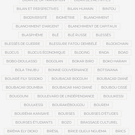
BILAN DE LA TRANSITION
BILAN DES ACTIVITÉS
BILAN ET PERSPECTIVES
BILAN HUMAIN
BINTOU
BIODIVERSITÉ
BIOMÉTRIE
BLANCHIMENT
BLANCHIMENT D’ARGENT
BLANCHIMENT DE CAPITAUX
BLASPHÈME
BLÉ
BLÉ RUSSE
BLESSÉS
BLESSÉS DE GUERRE
BLESSURE FATOU DEMBÉLÉ
BLOCKCHAIN
BLOCUS
BLOCUS ÉCONOMIQUE
BLOGING
BNDA
BOAD
BOBO-DIOULASSO
BOGOLAN
BOKAR BIRO
BOKO HARAM
BOLA TINUBU
BONNE GOUVERNANCE
BOTSWANA
BOUARÉ FILY SISSOKO
BOUBACAR BOCOUM
BOUBACAR DIANÉ
BOUBACAR DOUMBIA
BOUBACAR MAO DIANÉ
BOUBOU CISSÉ
BOUGOUNI
BOULEVARD DE L’INDÉPENDANCE
BOULIKESSI
BOULKESSI
BOURAKÉBOUGOU
BOUREM
BOURÉMA KANSAYE
BOURSES
BOURSES D'ÉTUDES
BOURSES ÉTUDIANTS
BOZO
BRASSAGE CULTUREL
BRÉMA ELY DICKO
BRÉSIL
BRICE OLIGUI NGUEMA
BRICS