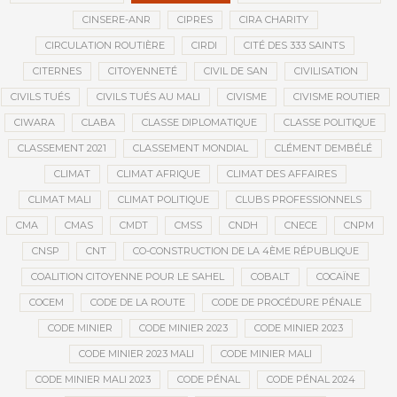
CINSERE-ANR
CIPRES
CIRA CHARITY
CIRCULATION ROUTIÈRE
CIRDI
CITÉ DES 333 SAINTS
CITERNES
CITOYENNETÉ
CIVIL DE SAN
CIVILISATION
CIVILS TUÉS
CIVILS TUÉS AU MALI
CIVISME
CIVISME ROUTIER
CIWARA
CLABA
CLASSE DIPLOMATIQUE
CLASSE POLITIQUE
CLASSEMENT 2021
CLASSEMENT MONDIAL
CLÉMENT DEMBÉLÉ
CLIMAT
CLIMAT AFRIQUE
CLIMAT DES AFFAIRES
CLIMAT MALI
CLIMAT POLITIQUE
CLUBS PROFESSIONNELS
CMA
CMAS
CMDT
CMSS
CNDH
CNECE
CNPM
CNSP
CNT
CO-CONSTRUCTION DE LA 4ÈME RÉPUBLIQUE
COALITION CITOYENNE POUR LE SAHEL
COBALT
COCAÏNE
COCEM
CODE DE LA ROUTE
CODE DE PROCÉDURE PÉNALE
CODE MINIER
CODE MINIER 2023
CODE MINIER 2023
CODE MINIER 2023 MALI
CODE MINIER MALI
CODE MINIER MALI 2023
CODE PÉNAL
CODE PÉNAL 2024