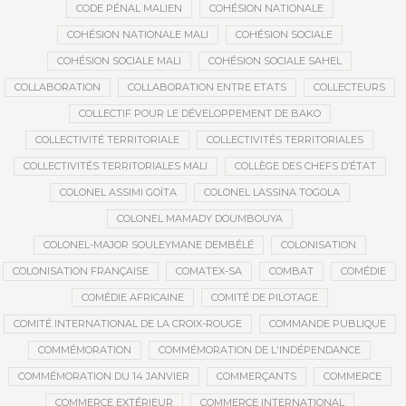
CODE PÉNAL MALIEN
COHÉSION NATIONALE
COHÉSION NATIONALE MALI
COHÉSION SOCIALE
COHÉSION SOCIALE MALI
COHÉSION SOCIALE SAHEL
COLLABORATION
COLLABORATION ENTRE ETATS
COLLECTEURS
COLLECTIF POUR LE DÉVELOPPEMENT DE BAKO
COLLECTIVITÉ TERRITORIALE
COLLECTIVITÉS TERRITORIALES
COLLECTIVITÉS TERRITORIALES MALI
COLLÈGE DES CHEFS D’ÉTAT
COLONEL ASSIMI GOÏTA
COLONEL LASSINA TOGOLA
COLONEL MAMADY DOUMBOUYA
COLONEL-MAJOR SOULEYMANE DEMBÉLÉ
COLONISATION
COLONISATION FRANÇAISE
COMATEX-SA
COMBAT
COMÉDIE
COMÉDIE AFRICAINE
COMITÉ DE PILOTAGE
COMITÉ INTERNATIONAL DE LA CROIX-ROUGE
COMMANDE PUBLIQUE
COMMÉMORATION
COMMÉMORATION DE L'INDÉPENDANCE
COMMÉMORATION DU 14 JANVIER
COMMERÇANTS
COMMERCE
COMMERCE EXTÉRIEUR
COMMERCE INTERNATIONAL