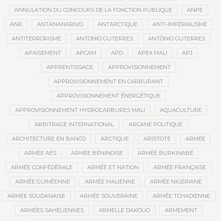
ANNULATION DU CONCOURS DE LA FONCTION PUBLIQUE
ANPE
ANR
ANTANANARIVO
ANTARCTIQUE
ANTI-IMPÉRIALISME
ANTITERRORISME
ANTONIO GUTERRES
ANTÓNIO GUTERRES
APAISEMENT
APCAM
APD
APEX MALI
APJ
APPRENTISSAGE
APPROVISIONNEMENT
APPROVISIONNEMENT EN CARBURANT
APPROVISIONNEMENT ÉNERGÉTIQUE
APPROVISIONNEMENT HYDROCARBURES MALI
AQUACULTURE
ARBITRAGE INTERNATIONAL
ARCANE POLITIQUE
ARCHITECTURE EN BANCO
ARCTIQUE
ARISTOTE
ARMÉE
ARMÉE AES
ARMÉE BÉNINOISE
ARMÉE BURKINABÉ
ARMÉE CONFÉDÉRALE
ARMÉE ET NATION
ARMÉE FRANÇAISE
ARMÉE GUINÉENNE
ARMÉE MALIENNE
ARMÉE NIGÉRIANE
ARMÉE SOUDANAISE
ARMÉE SOUVERAINE
ARMÉE TCHADIENNE
ARMÉES SAHÉLIENNES
ARMELLE DAKOUO
ARMEMENT