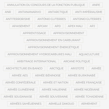
ANNULATION DU CONCOURS DE LA FONCTION PUBLIQUE
ANPE
ANR
ANTANANARIVO
ANTARCTIQUE
ANTI-IMPÉRIALISME
ANTITERRORISME
ANTÓNIO GUTERRES
ANTONIO GUTERRES
APAISEMENT
APCAM
APD
APEX MALI
APJ
APPRENTISSAGE
APPROVISIONNEMENT
APPROVISIONNEMENT EN CARBURANT
APPROVISIONNEMENT ÉNERGÉTIQUE
APPROVISIONNEMENT HYDROCARBURES MALI
AQUACULTURE
ARBITRAGE INTERNATIONAL
ARCANE POLITIQUE
ARCHITECTURE EN BANCO
ARCTIQUE
ARISTOTE
ARMÉE
ARMÉE AES
ARMÉE BÉNINOISE
ARMÉE BURKINABÉ
ARMÉE CONFÉDÉRALE
ARMÉE ET NATION
ARMÉE FRANÇAISE
ARMÉE GUINÉENNE
ARMÉE MALIENNE
ARMÉE NIGÉRIANE
ARMÉE SOUDANAISE
ARMÉE SOUVERAINE
ARMÉE TCHADIENNE
ARMÉES SAHÉLIENNES
ARMELLE DAKOUO
ARMEMENT