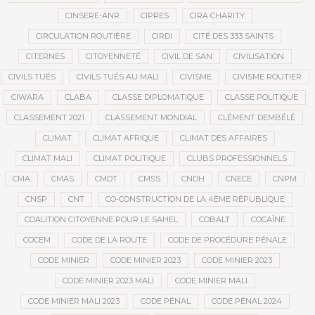
CINSERE-ANR
CIPRES
CIRA CHARITY
CIRCULATION ROUTIÈRE
CIRDI
CITÉ DES 333 SAINTS
CITERNES
CITOYENNETÉ
CIVIL DE SAN
CIVILISATION
CIVILS TUÉS
CIVILS TUÉS AU MALI
CIVISME
CIVISME ROUTIER
CIWARA
CLABA
CLASSE DIPLOMATIQUE
CLASSE POLITIQUE
CLASSEMENT 2021
CLASSEMENT MONDIAL
CLÉMENT DEMBÉLÉ
CLIMAT
CLIMAT AFRIQUE
CLIMAT DES AFFAIRES
CLIMAT MALI
CLIMAT POLITIQUE
CLUBS PROFESSIONNELS
CMA
CMAS
CMDT
CMSS
CNDH
CNECE
CNPM
CNSP
CNT
CO-CONSTRUCTION DE LA 4ÈME RÉPUBLIQUE
COALITION CITOYENNE POUR LE SAHEL
COBALT
COCAÏNE
COCEM
CODE DE LA ROUTE
CODE DE PROCÉDURE PÉNALE
CODE MINIER
CODE MINIER 2023
CODE MINIER 2023
CODE MINIER 2023 MALI
CODE MINIER MALI
CODE MINIER MALI 2023
CODE PÉNAL
CODE PÉNAL 2024