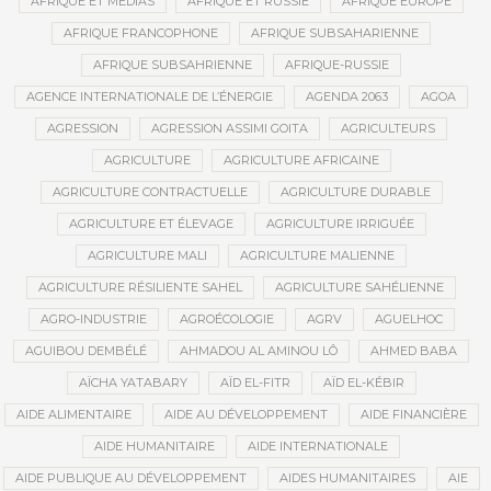
AFRIQUE ET MÉDIAS
AFRIQUE ET RUSSIE
AFRIQUE EUROPE
AFRIQUE FRANCOPHONE
AFRIQUE SUBSAHARIENNE
AFRIQUE SUBSAHRIENNE
AFRIQUE-RUSSIE
AGENCE INTERNATIONALE DE L’ÉNERGIE
AGENDA 2063
AGOA
AGRESSION
AGRESSION ASSIMI GOITA
AGRICULTEURS
AGRICULTURE
AGRICULTURE AFRICAINE
AGRICULTURE CONTRACTUELLE
AGRICULTURE DURABLE
AGRICULTURE ET ÉLEVAGE
AGRICULTURE IRRIGUÉE
AGRICULTURE MALI
AGRICULTURE MALIENNE
AGRICULTURE RÉSILIENTE SAHEL
AGRICULTURE SAHÉLIENNE
AGRO-INDUSTRIE
AGROÉCOLOGIE
AGRV
AGUELHOC
AGUIBOU DEMBÉLÉ
AHMADOU AL AMINOU LÔ
AHMED BABA
AÏCHA YATABARY
AÏD EL-FITR
AÏD EL-KÉBIR
AIDE ALIMENTAIRE
AIDE AU DÉVELOPPEMENT
AIDE FINANCIÈRE
AIDE HUMANITAIRE
AIDE INTERNATIONALE
AIDE PUBLIQUE AU DÉVELOPPEMENT
AIDES HUMANITAIRES
AIE