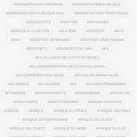
ADMINISTRATION MALIENNE
ADMINISTRATION PUBLIQUE
ADMINISTRATION PUBLIQUE MALI
ADMINISTRATION TERRITORIALE
ADOLESCENTS
ADOPTION
ADP-MALIBA
ADRESSE À LA NATION
ADULTÈRE
ADVERSITÉ
AECID
AEEM
AÉROPORT DE BAMAKO
AÉROPORT DIORI HAMANI
AÉROPORTS
AÉROPORTS DU MALI
AES
AES (ALLIANCE DES ÉTATS DU SAHEL)
AES (CONFÉDÉRATION DES ÉTATS DU SAHEL)
AES CONFÉDÉRATION SAHEL
AES MALI BURKINA NIGER
AES MÉDIAS
AES-ALGÉRIE
AFD
AFFAIRES ÉTRANGÈRES
AFFAIRISME
AFFRONTEMENTS
AFREXIMBANK
AFRICA CDC
AFRICA CORPS
AFRICA FORWARD
AFRICAN INITIATIVE
AFRICOM
AFRIQUE
AFRIQUE AUSTRALE
AFRIQUE CENTRALE
AFRIQUE CONTEMPORAINE
AFRIQUE DE L’OUEST
AFRIQUE DE L'OUEST
AFRIQUE DU NORD
AFRIQUE DU SUD