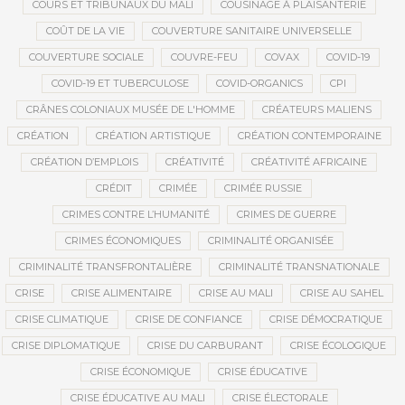
COURS ET TRIBUNAUX DU MALI
COUSINAGE À PLAISANTERIE
COÛT DE LA VIE
COUVERTURE SANITAIRE UNIVERSELLE
COUVERTURE SOCIALE
COUVRE-FEU
COVAX
COVID-19
COVID-19 ET TUBERCULOSE
COVID-ORGANICS
CPI
CRÂNES COLONIAUX MUSÉE DE L'HOMME
CRÉATEURS MALIENS
CRÉATION
CRÉATION ARTISTIQUE
CRÉATION CONTEMPORAINE
CRÉATION D’EMPLOIS
CRÉATIVITÉ
CRÉATIVITÉ AFRICAINE
CRÉDIT
CRIMÉE
CRIMÉE RUSSIE
CRIMES CONTRE L’HUMANITÉ
CRIMES DE GUERRE
CRIMES ÉCONOMIQUES
CRIMINALITÉ ORGANISÉE
CRIMINALITÉ TRANSFRONTALIÈRE
CRIMINALITÉ TRANSNATIONALE
CRISE
CRISE ALIMENTAIRE
CRISE AU MALI
CRISE AU SAHEL
CRISE CLIMATIQUE
CRISE DE CONFIANCE
CRISE DÉMOCRATIQUE
CRISE DIPLOMATIQUE
CRISE DU CARBURANT
CRISE ÉCOLOGIQUE
CRISE ÉCONOMIQUE
CRISE ÉDUCATIVE
CRISE ÉDUCATIVE AU MALI
CRISE ÉLECTORALE