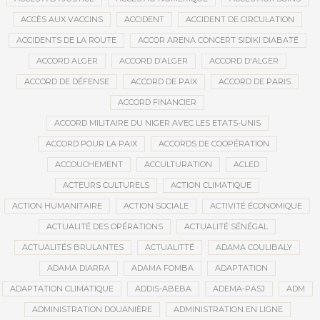
ACCÈS AUX VACCINS
ACCIDENT
ACCIDENT DE CIRCULATION
ACCIDENTS DE LA ROUTE
ACCOR ARENA CONCERT SIDIKI DIABATÉ
ACCORD ALGER
ACCORD D’ALGER
ACCORD D'ALGER
ACCORD DE DÉFENSE
ACCORD DE PAIX
ACCORD DE PARIS
ACCORD FINANCIER
ACCORD MILITAIRE DU NIGER AVEC LES ETATS-UNIS
ACCORD POUR LA PAIX
ACCORDS DE COOPÉRATION
ACCOUCHEMENT
ACCULTURATION
ACLED
ACTEURS CULTURELS
ACTION CLIMATIQUE
ACTION HUMANITAIRE
ACTION SOCIALE
ACTIVITÉ ÉCONOMIQUE
ACTUALITÉ DES OPÉRATIONS
ACTUALITÉ SÉNÉGAL
ACTUALITÉS BRULANTES
ACTUALITTÉ
ADAMA COULIBALY
ADAMA DIARRA
ADAMA FOMBA
ADAPTATION
ADAPTATION CLIMATIQUE
ADDIS-ABEBA
ADEMA-PASJ
ADM
ADMINISTRATION DOUANIÈRE
ADMINISTRATION EN LIGNE