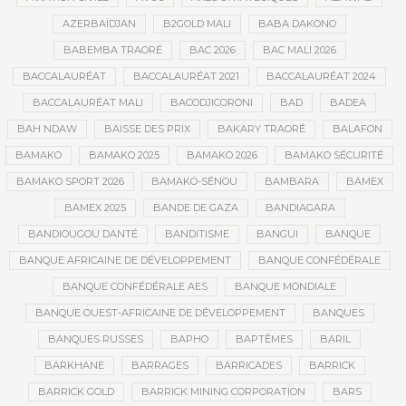
AZERBAÏDJAN
B2GOLD MALI
BABA DAKONO
BABEMBA TRAORÉ
BAC 2026
BAC MALI 2026
BACCALAURÉAT
BACCALAURÉAT 2021
BACCALAURÉAT 2024
BACCALAURÉAT MALI
BACODJICORONI
BAD
BADEA
BAH NDAW
BAISSE DES PRIX
BAKARY TRAORÉ
BALAFON
BAMAKO
BAMAKO 2025
BAMAKO 2026
BAMAKO SÉCURITÉ
BAMAKO SPORT 2026
BAMAKO-SÉNOU
BAMBARA
BAMEX
BAMEX 2025
BANDE DE GAZA
BANDIAGARA
BANDIOUGOU DANTÉ
BANDITISME
BANGUI
BANQUE
BANQUE AFRICAINE DE DÉVELOPPEMENT
BANQUE CONFÉDÉRALE
BANQUE CONFÉDÉRALE AES
BANQUE MONDIALE
BANQUE OUEST-AFRICAINE DE DÉVELOPPEMENT
BANQUES
BANQUES RUSSES
BAPHO
BAPTÊMES
BARIL
BARKHANE
BARRAGES
BARRICADES
BARRICK
BARRICK GOLD
BARRICK MINING CORPORATION
BARS