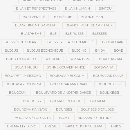
BILAN DE LA TRANSITION
BILAN DES ACTIVITÉS
BILAN ET PERSPECTIVES
BILAN HUMAIN
BINTOU
BIODIVERSITÉ
BIOMÉTRIE
BLANCHIMENT
BLANCHIMENT D’ARGENT
BLANCHIMENT DE CAPITAUX
BLASPHÈME
BLÉ
BLÉ RUSSE
BLESSÉS
BLESSÉS DE GUERRE
BLESSURE FATOU DEMBÉLÉ
BLOCKCHAIN
BLOCUS
BLOCUS ÉCONOMIQUE
BLOGING
BNDA
BOAD
BOBO-DIOULASSO
BOGOLAN
BOKAR BIRO
BOKO HARAM
BOLA TINUBU
BONNE GOUVERNANCE
BOTSWANA
BOUARÉ FILY SISSOKO
BOUBACAR BOCOUM
BOUBACAR DIANÉ
BOUBACAR DOUMBIA
BOUBACAR MAO DIANÉ
BOUBOU CISSÉ
BOUGOUNI
BOULEVARD DE L’INDÉPENDANCE
BOULIKESSI
BOULKESSI
BOURAKÉBOUGOU
BOUREM
BOURÉMA KANSAYE
BOURSES
BOURSES D'ÉTUDES
BOURSES ÉTUDIANTS
BOZO
BRASSAGE CULTUREL
BRÉMA ELY DICKO
BRÉSIL
BRICE OLIGUI NGUEMA
BRICS