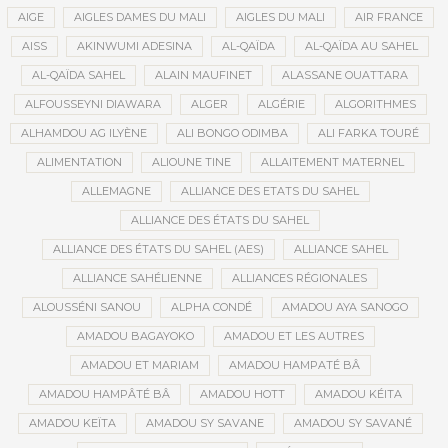
AIGE
AIGLES DAMES DU MALI
AIGLES DU MALI
AIR FRANCE
AISS
AKINWUMI ADESINA
AL-QAÏDA
AL-QAÏDA AU SAHEL
AL-QAÏDA SAHEL
ALAIN MAUFINET
ALASSANE OUATTARA
ALFOUSSEYNI DIAWARA
ALGER
ALGÉRIE
ALGORITHMES
ALHAMDOU AG ILYÈNE
ALI BONGO ODIMBA
ALI FARKA TOURÉ
ALIMENTATION
ALIOUNE TINE
ALLAITEMENT MATERNEL
ALLEMAGNE
ALLIANCE DES ETATS DU SAHEL
ALLIANCE DES ÉTATS DU SAHEL
ALLIANCE DES ÉTATS DU SAHEL (AES)
ALLIANCE SAHEL
ALLIANCE SAHÉLIENNE
ALLIANCES RÉGIONALES
ALOUSSÉNI SANOU
ALPHA CONDÉ
AMADOU AYA SANOGO
AMADOU BAGAYOKO
AMADOU ET LES AUTRES
AMADOU ET MARIAM
AMADOU HAMPATÉ BÂ
AMADOU HAMPÂTÉ BÂ
AMADOU HOTT
AMADOU KÉITA
AMADOU KEÏTA
AMADOU SY SAVANE
AMADOU SY SAVANÉ