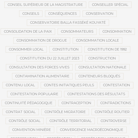
CONSEIL SUPÉRIEUR DE LA MAGISTRATURE
CONSEILLER SPÉCIAL
CONSEILS
CONSÉQUENCES
CONSERVATION
CONSERVATOIRE BALLA FASSÉKÉ KOUYATÉ
CONSOLIDATION DE LA PAIX
CONSOMMATEURS
CONSOMMATION
CONSOMMATION DE DROGUE
CONSOMMATION LOCALE
CONSOMMER LOCAL
CONSTITUTION
CONSTITUTION DE 1992
CONSTITUTION DU 22 JUILLET 2023
CONSTRUCTION
CONSULTATION DES FORCES VIVES
CONSULTATION NATIONALE
CONTAMINATION ALIMENTAIRE
CONTENEURS BLOQUÉS
CONTENU LOCAL
CONTES INITIATIQUES PEULS
CONTESTATION
CONTESTATION POPULAIRE
CONTESTATIONS DES RÉSULTATS
CONTINUITÉ PÉDAGOGIQUE
CONTRACEPTION
CONTRADICTIONS
CONTRAT SOCIAL
CONTRÔLE MIGRATOIRE
CONTRÔLE ROUTIER
CONTRÔLE SOCIAL
CONTRÔLE TERRITORIAL
CONTROVERSE
CONVENTION MINIÈRE
CONVERGENCE MACROÉCONOMIQUE