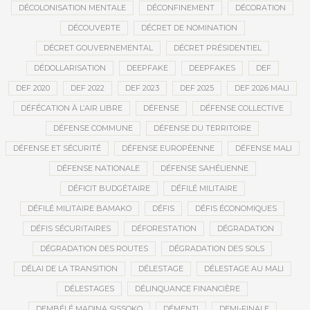
DÉCOLONISATION MENTALE
DÉCONFINEMENT
DÉCORATION
DÉCOUVERTE
DÉCRET DE NOMINATION
DÉCRET GOUVERNEMENTAL
DÉCRET PRÉSIDENTIEL
DÉDOLLARISATION
DEEPFAKE
DEEPFAKES
DEF
DEF 2020
DEF 2022
DEF 2023
DEF 2025
DEF 2026 MALI
DÉFÉCATION À L’AIR LIBRE
DÉFENSE
DÉFENSE COLLECTIVE
DÉFENSE COMMUNE
DÉFENSE DU TERRITOIRE
DÉFENSE ET SÉCURITÉ
DÉFENSE EUROPÉENNE
DÉFENSE MALI
DÉFENSE NATIONALE
DÉFENSE SAHÉLIENNE
DÉFICIT BUDGÉTAIRE
DÉFILÉ MILITAIRE
DÉFILÉ MILITAIRE BAMAKO
DÉFIS
DÉFIS ÉCONOMIQUES
DÉFIS SÉCURITAIRES
DÉFORESTATION
DÉGRADATION
DÉGRADATION DES ROUTES
DÉGRADATION DES SOLS
DÉLAI DE LA TRANSITION
DÉLESTAGE
DÉLESTAGE AU MALI
DÉLESTAGES
DÉLINQUANCE FINANCIÈRE
DEMBÉLÉ MADINA SISSOKO
DÉMENTI
DEMI-FINALE