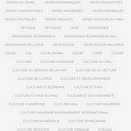
CRISES AU SAHEL
CRISES ÉCONOMIQUES
CRISES ÉDUCATIVES
CRISES HUMANITAIRES
CRISES MALIENNES
CRISES MONDIALES
CRISES POLITIQUES
CRISES SOCIALES
CRISES SOCIALES AU MALI
CRITIQUE
CRITIQUES
CRNC
CROISSANCE
CROISSANCE ÉCONOMIQUE
CROISSANCE ÉCONOMIQUE MALI
CROISSANCE INCLUSIVE
CROIX ROUGE
CROIX-ROUGE MALIENNE
CRUES
CSA
CSC BURKINA
CSCOM
CSRÉF
CUIVRE
CULTURE
CULTURE AFRICAINE
CULTURE AU MALI
CULTURE AU SERVICE DE LA PAIX
CULTURE DE LA LECTURE
CULTURE DE LA PAIX
CULTURE ET DÉVELOPPEMENT
CULTURE ET ÉCONOMIE
CULTURE ET PAIX
CULTURE ET PAIX AU MALI
CULTURE ET SOUVERAINETÉ
CULTURE GUINÉENNE
CULTURE MALI
CULTURE MALIENNE
CULTURE MALIENNE RAYONNEMENT INTERNATIONAL
CULTURE NUMÉRIQUE
CULTURE SAHÉLIENNE
CULTURE SÉNOUFO
CULTURE URBAINE
CURAGE