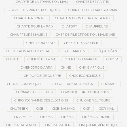
CHARTE DE LA TRANSITION MALI
CHARTE DES PARTIS
CHARTE DES PARTIS POLITIQUES
CHARTE DU LIPTAKO-GOURMA
CHARTE NATIONALE
CHARTE NATIONALE POUR LA PAIX
CHARTE POUR LA PAIX
CHATGPT
CHAUFFEURS
CHAUFFEURS MALIENS
CHEF DE FILE OPPOSITION MALIENNE
CHEF TERRORISTE
CHEICK TIDIANE SECK
CHEIKH AHMADOU BAMBA
CHEPTEL MALIEN
CHÈQUE GÉANT
CHERTÉ
CHERTÉ DE LA VIE
CHERTÉ DU MARCHÉ
CHICHA
CHIENCORO DIARRA
CHINE
CHINE AFRIQUE
CHIRURGIE DE GUERRE
CHOC ÉCONOMIQUE
CHOCS ÉCONOMIQUES
CHOGUEL KOKALLA MAÏGA
CHÔMAGE
CHÔMAGE DES JEUNES
CHRONIQUEURS CONDAMNÉS
CHRONOGRAMME DES ÉLECTIONS
CHU GABRIEL TOURÉ
CHUTE IBK
CICB
CICB BAMAKO
CICR
CICR MALI
CIGARETTE
CINEMA
CINÉMA
CINÉMA AFRICAIN
CINÉMA BABEMBA
CINÉMA MALIEN
CINQUIÈME RÉPUBLIQUE