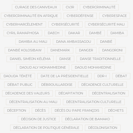
CURAGE DES CANIVEAUX
CVJR
CYBERCRIMINALITÉ
CYBERCRIMINALITÉ EN AFRIQUE
CYBERDÉFENSE
CYBERESPACE
CYBERHARCÈLEMENT
CYBERSÉCURITÉ
CYBERSÉCURITÉ MALI
CYRIL RAMAPHOSA
DAECH
DAKAR
DAMBÉ
DAMIBA
DAMIBA AU MALI
DANA AMBASSAGOU
DANBÉ
DANBÉ KOLOSIBAW
DANEMARK
DANGER
DANGORONI
DANIEL SIMÉON KÉLÉMA
DANSE
DANSE TRADITIONNELLE
DAOUD ALY MOHAMMEDINE
DAOUD MOHAMEDINE
DAOUDA TÉKÉTÉ
DATE DE LA PRÉSIDENTIELLE
DDR-I
DÉBAT
DÉBAT PUBLIC
DÉBROUILLARDISE
DÉCADENCE CULTURELLE
DÉCADENCE DES VALEURS
DÉCAPITATION
DÉCENTRALISATION
DÉCENTRALISATION AU MALI
DÉCENTRALISATION CULTURELLE
DÉCEPTION
DÉCÈS
DÉCÈS DU PAPE FRANÇOIS
DÉCHETS
DÉCISION DE JUSTICE
DÉCLARATION DE BAMAKO
DÉCLARATION DE POLITIQUE GÉNÉRALE
DÉCOLONISATION