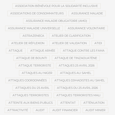
ASSOCIATION BÉNÉVOLE POUR LA SOLIDARITÉ INCLUSIVE
ASSOCIATIONS DE CONSOMMATEURS
ASSURANCE MALADIE
ASSURANCE MALADIE OBLIGATOIRE (AMO)
ASSURANCE MALADIE UNIVERSELLE
ASSURANCE VOLONTAIRE
ASTRAZENECA
ATELIER DE CLARIFICATION
ATELIER DE RÉFLEXION
ATELIER DE VALIDATION
ATIDI
ATTAQUE
ATTAQUE ARMÉE
ATTAQUE CONTRE LES FAMA
ATTAQUE DE BOUNTI
ATTAQUE DE TINZAOUATÈNE
ATTAQUE TERRORISTE
ATTAQUES 25 AVRIL 2026
ATTAQUES AU NIGER
ATTAQUES AU SAHEL
ATTAQUES COORDONNÉES
ATTAQUES DJIHADISTES AU SAHEL
ATTAQUES DU 25 AVRIL
ATTAQUES DU 25 AVRIL 2026
ATTAQUES TERRORISTES
ATTAQUES TERRORISTES MALI
ATTEINTE AUX BIENS PUBLICS
ATTENTAT
ATTÉNUATION
ATTRACTIVITÉ
AUDIT
AUDIT FINANCIER
AUDIT MINIER