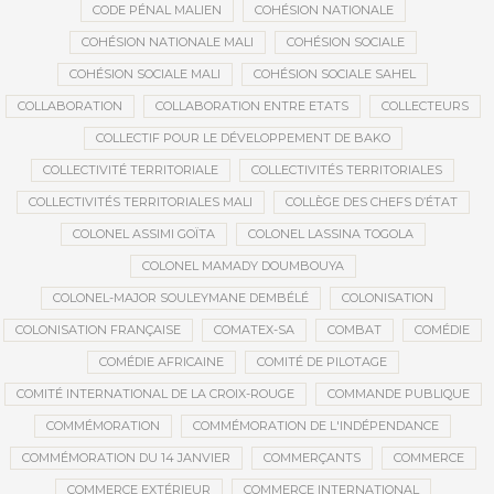
CODE PÉNAL MALIEN
COHÉSION NATIONALE
COHÉSION NATIONALE MALI
COHÉSION SOCIALE
COHÉSION SOCIALE MALI
COHÉSION SOCIALE SAHEL
COLLABORATION
COLLABORATION ENTRE ETATS
COLLECTEURS
COLLECTIF POUR LE DÉVELOPPEMENT DE BAKO
COLLECTIVITÉ TERRITORIALE
COLLECTIVITÉS TERRITORIALES
COLLECTIVITÉS TERRITORIALES MALI
COLLÈGE DES CHEFS D’ÉTAT
COLONEL ASSIMI GOÏTA
COLONEL LASSINA TOGOLA
COLONEL MAMADY DOUMBOUYA
COLONEL-MAJOR SOULEYMANE DEMBÉLÉ
COLONISATION
COLONISATION FRANÇAISE
COMATEX-SA
COMBAT
COMÉDIE
COMÉDIE AFRICAINE
COMITÉ DE PILOTAGE
COMITÉ INTERNATIONAL DE LA CROIX-ROUGE
COMMANDE PUBLIQUE
COMMÉMORATION
COMMÉMORATION DE L'INDÉPENDANCE
COMMÉMORATION DU 14 JANVIER
COMMERÇANTS
COMMERCE
COMMERCE EXTÉRIEUR
COMMERCE INTERNATIONAL