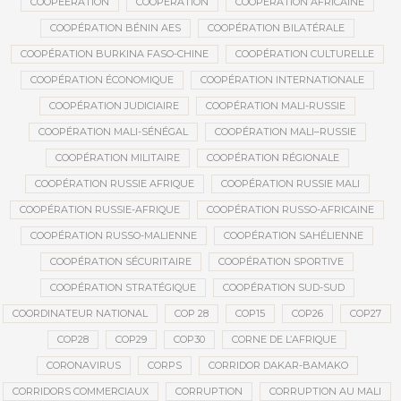
COOPEERATION
COOPÉRATION
COOPÉRATION AFRICAINE
COOPÉRATION BÉNIN AES
COOPÉRATION BILATÉRALE
COOPÉRATION BURKINA FASO-CHINE
COOPÉRATION CULTURELLE
COOPÉRATION ÉCONOMIQUE
COOPÉRATION INTERNATIONALE
COOPÉRATION JUDICIAIRE
COOPÉRATION MALI-RUSSIE
COOPÉRATION MALI-SÉNÉGAL
COOPÉRATION MALI–RUSSIE
COOPÉRATION MILITAIRE
COOPÉRATION RÉGIONALE
COOPÉRATION RUSSIE AFRIQUE
COOPÉRATION RUSSIE MALI
COOPÉRATION RUSSIE-AFRIQUE
COOPÉRATION RUSSO-AFRICAINE
COOPÉRATION RUSSO-MALIENNE
COOPÉRATION SAHÉLIENNE
COOPÉRATION SÉCURITAIRE
COOPÉRATION SPORTIVE
COOPÉRATION STRATÉGIQUE
COOPÉRATION SUD-SUD
COORDINATEUR NATIONAL
COP 28
COP15
COP26
COP27
COP28
COP29
COP30
CORNE DE L’AFRIQUE
CORONAVIRUS
CORPS
CORRIDOR DAKAR-BAMAKO
CORRIDORS COMMERCIAUX
CORRUPTION
CORRUPTION AU MALI