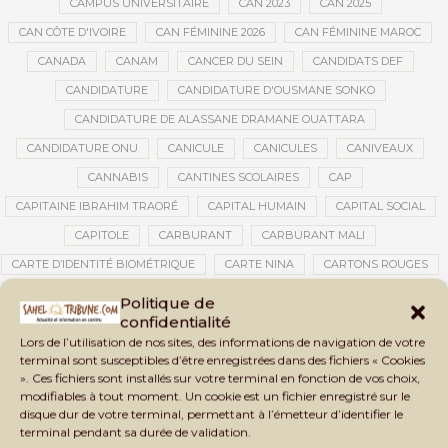
CAMPUS UNIVERSITAIRE
CAN 2023
CAN 2025
CAN CÔTE D'IVOIRE
CAN FÉMININE 2026
CAN FÉMININE MAROC
CANADA
CANAM
CANCER DU SEIN
CANDIDATS DEF
CANDIDATURE
CANDIDATURE D'OUSMANE SONKO
CANDIDATURE DE ALASSANE DRAMANE OUATTARA
CANDIDATURE ONU
CANICULE
CANICULES
CANIVEAUX
CANNABIS
CANTINES SCOLAIRES
CAP
CAPITAINE IBRAHIM TRAORÉ
CAPITAL HUMAIN
CAPITAL SOCIAL
CAPITOLE
CARBURANT
CARBURANT MALI
CARTE D’IDENTITÉ BIOMÉTRIQUE
CARTE NINA
CARTONS ROUGES
CASABLANCA
CATASTROPHE
CATASTROPHE NATURELLE
Politique de
confidentialité
CATASTROPHES CLIMATIQUES
CATASTROPHES NATURELLES
Lors de l’utilisation de nos sites, des informations de navigation de votre
CAUTION 10 000 DOLLARS
CAUTION DE VISA
CDAT
CECOGEC
terminal sont susceptibles d’être enregistrées dans des fichiers « Cookies
». Ces fichiers sont installés sur votre terminal en fonction de vos choix,
CÉDÉAO
CEDEAO
CEI
CÉLÉBRATION NATIONALE
CEMAC
modifiables à tout moment. Un cookie est un fichier enregistré sur le
CEMAPI
CEN-SNESUP
CENOU
CENSURE
disque dur de votre terminal, permettant à l’émetteur d’identifier le
terminal pendant sa durée de validation.
CENTRAFRIQUE
CENTRALE SOLAIRE