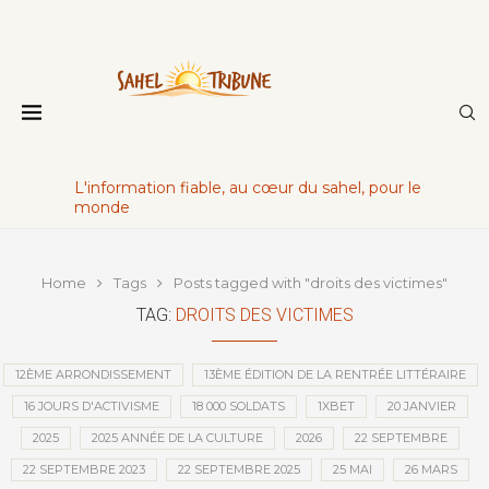
L'information fiable, au cœur du sahel, pour le
monde
Home
Tags
Posts tagged with "droits des victimes"
TAG:
DROITS DES VICTIMES
12ÈME ARRONDISSEMENT
13ÈME ÉDITION DE LA RENTRÉE LITTÉRAIRE
16 JOURS D'ACTIVISME
18 000 SOLDATS
1XBET
20 JANVIER
2025
2025 ANNÉE DE LA CULTURE
2026
22 SEPTEMBRE
22 SEPTEMBRE 2023
22 SEPTEMBRE 2025
25 MAI
26 MARS