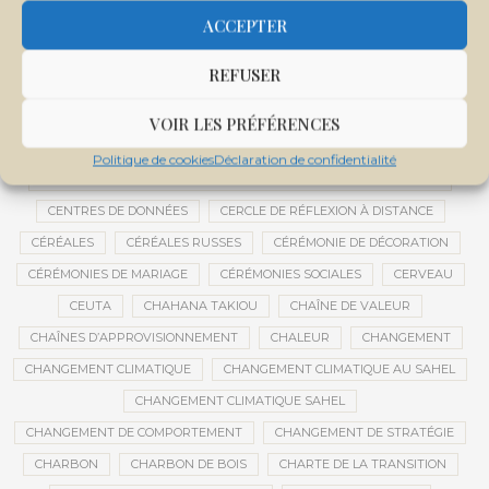
CENTRALE SOLAIRE DE SANANKOROBA
CENTRALES SOLAIRES
ACCEPTER
CENTRE D'INTELLIGENCE ARTIFICIELLE
REFUSER
CENTRE DE SANTÉ COMMUNAUTAIRE
CENTRE DU MALI
CENTRE INTERNATIONAL DE CONFÉRENCES DE BAMAKO
VOIR LES PRÉFÉRENCES
CENTRE MALI
Politique de cookies
Déclaration de confidentialité
CENTRE NATIONAL DES EXAMENS ET CONCOURS DE L’ÉDUCATION
CENTRES DE DONNÉES
CERCLE DE RÉFLEXION À DISTANCE
CÉRÉALES
CÉRÉALES RUSSES
CÉRÉMONIE DE DÉCORATION
CÉRÉMONIES DE MARIAGE
CÉRÉMONIES SOCIALES
CERVEAU
CEUTA
CHAHANA TAKIOU
CHAÎNE DE VALEUR
CHAÎNES D’APPROVISIONNEMENT
CHALEUR
CHANGEMENT
CHANGEMENT CLIMATIQUE
CHANGEMENT CLIMATIQUE AU SAHEL
CHANGEMENT CLIMATIQUE SAHEL
CHANGEMENT DE COMPORTEMENT
CHANGEMENT DE STRATÉGIE
CHARBON
CHARBON DE BOIS
CHARTE DE LA TRANSITION