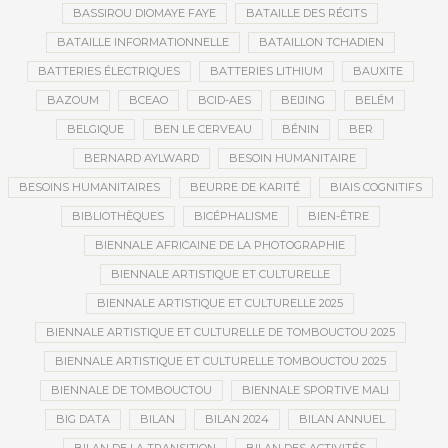
BASSIROU DIOMAYE FAYE
BATAILLE DES RÉCITS
BATAILLE INFORMATIONNELLE
BATAILLON TCHADIEN
BATTERIES ÉLECTRIQUES
BATTERIES LITHIUM
BAUXITE
BAZOUM
BCEAO
BCID-AES
BEIJING
BELÉM
BELGIQUE
BEN LE CERVEAU
BÉNIN
BER
BERNARD AYLWARD
BESOIN HUMANITAIRE
BESOINS HUMANITAIRES
BEURRE DE KARITÉ
BIAIS COGNITIFS
BIBLIOTHÈQUES
BICÉPHALISME
BIEN-ÊTRE
BIENNALE AFRICAINE DE LA PHOTOGRAPHIE
BIENNALE ARTISTIQUE ET CULTURELLE
BIENNALE ARTISTIQUE ET CULTURELLE 2025
BIENNALE ARTISTIQUE ET CULTURELLE DE TOMBOUCTOU 2025
BIENNALE ARTISTIQUE ET CULTURELLE TOMBOUCTOU 2025
BIENNALE DE TOMBOUCTOU
BIENNALE SPORTIVE MALI
BIG DATA
BILAN
BILAN 2024
BILAN ANNUEL