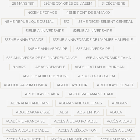
26 MARS 1991
29ÈME CONGRÈS DE L'AEEM
31 DÉCEMBRE
400ÈME FORAGE
4ÈME PONT DE BAMAKO
4ÈME RÉPUBLIQUE DU MALI
5°C
5ÈME RECENSEMENT GÉNÉRAL
61ÈME ANNIVERSAIRE
62ÈME ANNIVERSAIRE
63ÈME ANNIVERSAIRE
63ÈME ANNIVERSAIRE DE L'ARMÉE MALIENNE
64ÈME ANNIVERSAIRE
65E ANNIVERSAIRE
65E ANNIVERSAIRE DE L’INDÉPENDANCE
65E ANNIVERSAIRE FAMA
8 MARS
ABASS DEMBÉLÉ
ABDEL FATTAH AL-BURHAN
ABDELMADJID TEBBOUNE
ABDOU OUOLOGUEM
ABDOUL KASSIM FOMBA
ABDOULAYE DIOP
ABDOULAYE KONATÉ
ABDOULAYE MAÏGA
ABDOURAHAMANE TIANI
ABDRAHAMANE TIANI
ABDRAMANE COULIBALY
ABIDJAN
ABOUBAKAR CISSÉ
ABSI
ABSTENTION
ABUJA
ACADÉMIE FRANÇAISE
ACCÈS À L'EAU POTABLE
ACCÈS À L’EAU
ACCÈS À L’EAU POTABLE
ACCÈS À L’ÉDUCATION
ACCÈS À L'EAU
ACCÈS À LA JUSTICE
ACCÈS AU NUMÉRIQUE
ACCÈS AUX SOINS