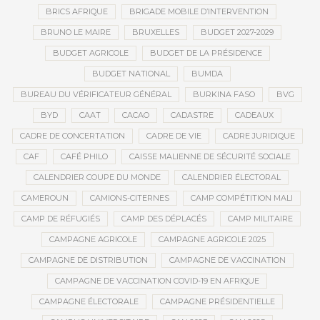
BRICS AFRIQUE
BRIGADE MOBILE D’INTERVENTION
BRUNO LE MAIRE
BRUXELLES
BUDGET 2027-2029
BUDGET AGRICOLE
BUDGET DE LA PRÉSIDENCE
BUDGET NATIONAL
BUMDA
BUREAU DU VÉRIFICATEUR GÉNÉRAL
BURKINA FASO
BVG
BYD
CAAT
CACAO
CADASTRE
CADEAUX
CADRE DE CONCERTATION
CADRE DE VIE
CADRE JURIDIQUE
CAF
CAFÉ PHILO
CAISSE MALIENNE DE SÉCURITÉ SOCIALE
CALENDRIER COUPE DU MONDE
CALENDRIER ÉLECTORAL
CAMEROUN
CAMIONS-CITERNES
CAMP COMPÉTITION MALI
CAMP DE RÉFUGIÉS
CAMP DES DÉPLACÉS
CAMP MILITAIRE
CAMPAGNE AGRICOLE
CAMPAGNE AGRICOLE 2025
CAMPAGNE DE DISTRIBUTION
CAMPAGNE DE VACCINATION
CAMPAGNE DE VACCINATION COVID-19 EN AFRIQUE
CAMPAGNE ÉLECTORALE
CAMPAGNE PRÉSIDENTIELLE