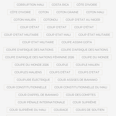
CORRUPTION MALI
COSTA RICA
CÔTE D’IVOIRE
CÔTE D'IVOIRE
COTON
COTON GRAINE
COTON MALI
COTON MALIEN
COTONOU
COUP D'ETAT AU NIGER
COUP D’ÉTAT
COUP D'ETAT
COUP D'ÉTAT
COUP D'ETAT MILITAIRE
COUP ETAT MALI
COUP ÉTAT MILITAIRE
COUP ETAT MILITAIRE
COUPE ASSIMI GOÏTA
COUPE D'AFRIQUE DES NATIONS
COUPE D’AFRIQUE DES NATIONS
COUPE D’AFRIQUE DES NATIONS FÉMININE 2026
COUPE DU MONDE
COUPE DU MONDE 2026
COUPLE
COUPLE MALIEN
COUPLES MALIENS
COUPS D’ÉTAT
COUPS D'ETAT
COUPURE ÉLECTRIQUE
COUR ASSISES DE BAMAKO
COUR CONSTITUTIONNELLE
COUR CONSTITUTIONNELLE DU MALI
COUR D’APPEL DE BAMAKO
COUR DES COMPTES
COUR PÉNALE INTERNATIONALE
COUR SUPRÊME
COUR SUPRÊME DU MALI
COURAGE
COURS DE SOUTIEN