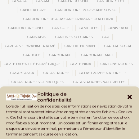
CANADA
CANAM
CANCER DU SEIN
CANDIDATS DEF
CANDIDATURE
CANDIDATURE D'OUSMANE SONKO
CANDIDATURE DE ALASSANE DRAMANE OUATTARA
CANDIDATURE ONU
CANICULE
CANICULES
CANIVEAUX
CANNABIS
CANTINES SCOLAIRES
CAP
CAPITAINE IBRAHIM TRAORÉ
CAPITAL HUMAIN
CAPITAL SOCIAL
CAPITOLE
CARBURANT
CARBURANT MALI
CARTE D’IDENTITÉ BIOMÉTRIQUE
CARTE NINA
CARTONS ROUGES
CASABLANCA
CATASTROPHE
CATASTROPHE NATURELLE
CATASTROPHES CLIMATIQUES
CATASTROPHES NATURELLES
CAUTION 10 000 DOLLARS
CAUTION DE VISA
CDAT
CECOGEC
Politique de
confidentialité
CEDEAO
CÉDÉAO
CEI
CÉLÉBRATION NATIONALE
CEMAC
Lors de l’utilisation de nos sites, des informations de navigation de votre
CEMAPI
CEN-SNESUP
CENOU
CENSURE
terminal sont susceptibles d’être enregistrées dans des fichiers « Cookies
». Ces fichiers sont installés sur votre terminal en fonction de vos choix,
CENTRAFRIQUE
CENTRALE SOLAIRE
modifiables à tout moment. Un cookie est un fichier enregistré sur le
CENTRALE SOLAIRE DE SANANKOROBA
CENTRALES SOLAIRES
disque dur de votre terminal, permettant à l’émetteur d’identifier le
terminal pendant sa durée de validation.
CENTRE D'INTELLIGENCE ARTIFICIELLE