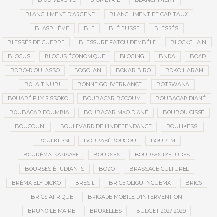
BIODIVERSITÉ
BIOMÉTRIE
BLANCHIMENT
BLANCHIMENT D’ARGENT
BLANCHIMENT DE CAPITAUX
BLASPHÈME
BLÉ
BLÉ RUSSE
BLESSÉS
BLESSÉS DE GUERRE
BLESSURE FATOU DEMBÉLÉ
BLOCKCHAIN
BLOCUS
BLOCUS ÉCONOMIQUE
BLOGING
BNDA
BOAD
BOBO-DIOULASSO
BOGOLAN
BOKAR BIRO
BOKO HARAM
BOLA TINUBU
BONNE GOUVERNANCE
BOTSWANA
BOUARÉ FILY SISSOKO
BOUBACAR BOCOUM
BOUBACAR DIANÉ
BOUBACAR DOUMBIA
BOUBACAR MAO DIANÉ
BOUBOU CISSÉ
BOUGOUNI
BOULEVARD DE L’INDÉPENDANCE
BOULIKESSI
BOULKESSI
BOURAKÉBOUGOU
BOUREM
BOURÉMA KANSAYE
BOURSES
BOURSES D'ÉTUDES
BOURSES ÉTUDIANTS
BOZO
BRASSAGE CULTUREL
BRÉMA ELY DICKO
BRÉSIL
BRICE OLIGUI NGUEMA
BRICS
BRICS AFRIQUE
BRIGADE MOBILE D’INTERVENTION
BRUNO LE MAIRE
BRUXELLES
BUDGET 2027-2029