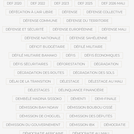
DEF 2020
DEF 2022
DEF 2023
DEF 2025
DEF 2026 MALI
DÉFÉCATION À L’AIR LIBRE
DÉFENSE
DÉFENSE COLLECTIVE
DÉFENSE COMMUNE
DÉFENSE DU TERRITOIRE
DÉFENSE ET SÉCURITÉ
DÉFENSE EUROPÉENNE
DÉFENSE MALI
DÉFENSE NATIONALE
DÉFENSE SAHÉLIENNE
DÉFICIT BUDGÉTAIRE
DÉFILÉ MILITAIRE
DÉFILÉ MILITAIRE BAMAKO
DÉFIS
DÉFIS ÉCONOMIQUES
DÉFIS SÉCURITAIRES
DÉFORESTATION
DÉGRADATION
DÉGRADATION DES ROUTES
DÉGRADATION DES SOLS
DÉLAI DE LA TRANSITION
DÉLESTAGE
DÉLESTAGE AU MALI
DÉLESTAGES
DÉLINQUANCE FINANCIÈRE
DEMBÉLÉ MADINA SISSOKO
DÉMENTI
DEMI-FINALE
DÉMISSION BAH NDAW
DÉMISSION BOUBOU CISSÉ
DÉMISSION DE CHOGUEL
DÉMISSION DES DÉPUTÉS
DÉMISSION DU GOUVERNEMENT
DÉMISSION IBK
DÉMOCRATIE
DÉMOCRATIE AFRICAINE
DÉMOCRATIE AU MALI