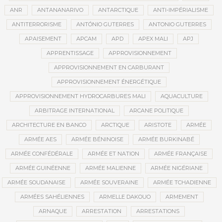
ANR
ANTANANARIVO
ANTARCTIQUE
ANTI-IMPÉRIALISME
ANTITERRORISME
ANTÓNIO GUTERRES
ANTONIO GUTERRES
APAISEMENT
APCAM
APD
APEX MALI
APJ
APPRENTISSAGE
APPROVISIONNEMENT
APPROVISIONNEMENT EN CARBURANT
APPROVISIONNEMENT ÉNERGÉTIQUE
APPROVISIONNEMENT HYDROCARBURES MALI
AQUACULTURE
ARBITRAGE INTERNATIONAL
ARCANE POLITIQUE
ARCHITECTURE EN BANCO
ARCTIQUE
ARISTOTE
ARMÉE
ARMÉE AES
ARMÉE BÉNINOISE
ARMÉE BURKINABÉ
ARMÉE CONFÉDÉRALE
ARMÉE ET NATION
ARMÉE FRANÇAISE
ARMÉE GUINÉENNE
ARMÉE MALIENNE
ARMÉE NIGÉRIANE
ARMÉE SOUDANAISE
ARMÉE SOUVERAINE
ARMÉE TCHADIENNE
ARMÉES SAHÉLIENNES
ARMELLE DAKOUO
ARMEMENT
ARNAQUE
ARRESTATION
ARRESTATIONS