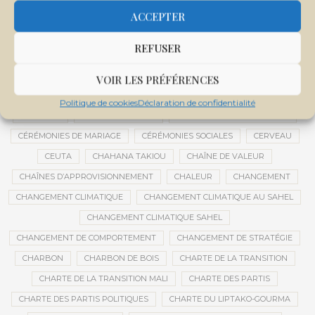
CENTRE DE SANTÉ COMMUNAUTAIRE
CENTRE DU MALI
ACCEPTER
CENTRE INTERNATIONAL DE CONFÉRENCES DE BAMAKO
REFUSER
CENTRE MALI
CENTRE NATIONAL DES EXAMENS ET CONCOURS DE L’ÉDUCATION
VOIR LES PRÉFÉRENCES
CENTRES DE DONNÉES
CERCLE DE RÉFLEXION À DISTANCE
Politique de cookies
Déclaration de confidentialité
CÉRÉALES
CÉRÉALES RUSSES
CÉRÉMONIE DE DÉCORATION
CÉRÉMONIES DE MARIAGE
CÉRÉMONIES SOCIALES
CERVEAU
CEUTA
CHAHANA TAKIOU
CHAÎNE DE VALEUR
CHAÎNES D’APPROVISIONNEMENT
CHALEUR
CHANGEMENT
CHANGEMENT CLIMATIQUE
CHANGEMENT CLIMATIQUE AU SAHEL
CHANGEMENT CLIMATIQUE SAHEL
CHANGEMENT DE COMPORTEMENT
CHANGEMENT DE STRATÉGIE
CHARBON
CHARBON DE BOIS
CHARTE DE LA TRANSITION
CHARTE DE LA TRANSITION MALI
CHARTE DES PARTIS
CHARTE DES PARTIS POLITIQUES
CHARTE DU LIPTAKO-GOURMA