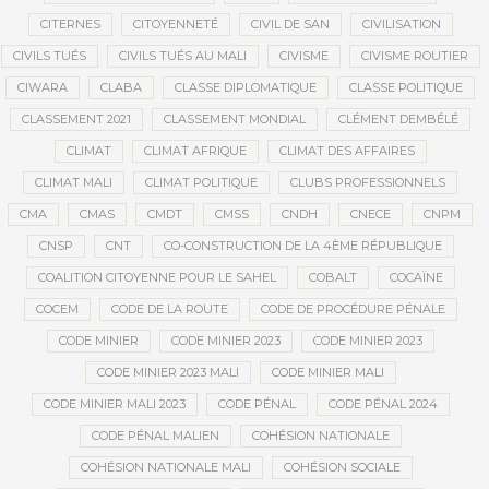
CITERNES
CITOYENNETÉ
CIVIL DE SAN
CIVILISATION
CIVILS TUÉS
CIVILS TUÉS AU MALI
CIVISME
CIVISME ROUTIER
CIWARA
CLABA
CLASSE DIPLOMATIQUE
CLASSE POLITIQUE
CLASSEMENT 2021
CLASSEMENT MONDIAL
CLÉMENT DEMBÉLÉ
CLIMAT
CLIMAT AFRIQUE
CLIMAT DES AFFAIRES
CLIMAT MALI
CLIMAT POLITIQUE
CLUBS PROFESSIONNELS
CMA
CMAS
CMDT
CMSS
CNDH
CNECE
CNPM
CNSP
CNT
CO-CONSTRUCTION DE LA 4ÈME RÉPUBLIQUE
COALITION CITOYENNE POUR LE SAHEL
COBALT
COCAÏNE
COCEM
CODE DE LA ROUTE
CODE DE PROCÉDURE PÉNALE
CODE MINIER
CODE MINIER 2023
CODE MINIER 2023
CODE MINIER 2023 MALI
CODE MINIER MALI
CODE MINIER MALI 2023
CODE PÉNAL
CODE PÉNAL 2024
CODE PÉNAL MALIEN
COHÉSION NATIONALE
COHÉSION NATIONALE MALI
COHÉSION SOCIALE