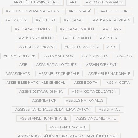
ARRÊTÉ INTERMINISTÉRIEL
ART
ART CONTEMPORAIN
ART CONTEMPORAIN AFRICAIN
ART ENGAGÉ
ART ET CULTURE
ART MALIEN
ARTICLE 39
ARTISANAT
ARTISANAT AFRICAIN
ARTISANAT FÉMININ
ARTISANAT MALIEN
ARTISANS
ARTISANS MALIENS
ARTISTE MALIEN
ARTISTES
ARTISTES AFRICAINS
ARTISTES MALIENS
ARTS
ARTS ET CULTURE
ARTS MARTIAUX
ARTS VIVANTS
ASCOMA
ASIE
ASSA BADIALLO TOURÉ
ASSAINISSEMENT
ASSASSINATS
ASSEMBLÉE GÉNÉRALE
ASSEMBLÉE NATIONALE
ASSEMBLÉE NATIONALE SÉNÉGAL
ASSIMI GOITA
ASSIMI GOÏTA
ASSIMI GOITA AU GHANA
ASSIMI GOÏTA ÉDUCATION
ASSIMILATION
ASSISES NATIONALES
ASSISES NATIONALES DE LA REFONDATION
ASSISTANCE
ASSISTANCE HUMANITAIRE
ASSISTANCE MILITAIRE
ASSISTANCE SOCIALE
ASSOCIATION BÉNÉVOLE POUR LA SOLIDARITÉ INCLUSIVE