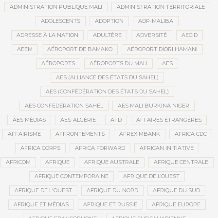
ADMINISTRATION PUBLIQUE MALI
ADMINISTRATION TERRITORIALE
ADOLESCENTS
ADOPTION
ADP-MALIBA
ADRESSE À LA NATION
ADULTÈRE
ADVERSITÉ
AECID
AEEM
AÉROPORT DE BAMAKO
AÉROPORT DIORI HAMANI
AÉROPORTS
AÉROPORTS DU MALI
AES
AES (ALLIANCE DES ÉTATS DU SAHEL)
AES (CONFÉDÉRATION DES ÉTATS DU SAHEL)
AES CONFÉDÉRATION SAHEL
AES MALI BURKINA NIGER
AES MÉDIAS
AES-ALGÉRIE
AFD
AFFAIRES ÉTRANGÈRES
AFFAIRISME
AFFRONTEMENTS
AFREXIMBANK
AFRICA CDC
AFRICA CORPS
AFRICA FORWARD
AFRICAN INITIATIVE
AFRICOM
AFRIQUE
AFRIQUE AUSTRALE
AFRIQUE CENTRALE
AFRIQUE CONTEMPORAINE
AFRIQUE DE L’OUEST
AFRIQUE DE L'OUEST
AFRIQUE DU NORD
AFRIQUE DU SUD
AFRIQUE ET MÉDIAS
AFRIQUE ET RUSSIE
AFRIQUE EUROPE