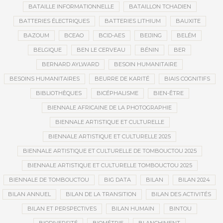
BATAILLE INFORMATIONNELLE
BATAILLON TCHADIEN
BATTERIES ÉLECTRIQUES
BATTERIES LITHIUM
BAUXITE
BAZOUM
BCEAO
BCID-AES
BEIJING
BELÉM
BELGIQUE
BEN LE CERVEAU
BÉNIN
BER
BERNARD AYLWARD
BESOIN HUMANITAIRE
BESOINS HUMANITAIRES
BEURRE DE KARITÉ
BIAIS COGNITIFS
BIBLIOTHÈQUES
BICÉPHALISME
BIEN-ÊTRE
BIENNALE AFRICAINE DE LA PHOTOGRAPHIE
BIENNALE ARTISTIQUE ET CULTURELLE
BIENNALE ARTISTIQUE ET CULTURELLE 2025
BIENNALE ARTISTIQUE ET CULTURELLE DE TOMBOUCTOU 2025
BIENNALE ARTISTIQUE ET CULTURELLE TOMBOUCTOU 2025
BIENNALE DE TOMBOUCTOU
BIG DATA
BILAN
BILAN 2024
BILAN ANNUEL
BILAN DE LA TRANSITION
BILAN DES ACTIVITÉS
BILAN ET PERSPECTIVES
BILAN HUMAIN
BINTOU