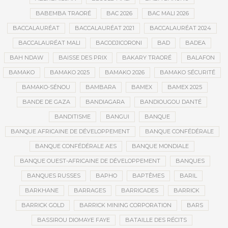
BABEMBA TRAORÉ
BAC 2026
BAC MALI 2026
BACCALAURÉAT
BACCALAURÉAT 2021
BACCALAURÉAT 2024
BACCALAURÉAT MALI
BACODJICORONI
BAD
BADEA
BAH NDAW
BAISSE DES PRIX
BAKARY TRAORÉ
BALAFON
BAMAKO
BAMAKO 2025
BAMAKO 2026
BAMAKO SÉCURITÉ
BAMAKO-SÉNOU
BAMBARA
BAMEX
BAMEX 2025
BANDE DE GAZA
BANDIAGARA
BANDIOUGOU DANTÉ
BANDITISME
BANGUI
BANQUE
BANQUE AFRICAINE DE DÉVELOPPEMENT
BANQUE CONFÉDÉRALE
BANQUE CONFÉDÉRALE AES
BANQUE MONDIALE
BANQUE OUEST-AFRICAINE DE DÉVELOPPEMENT
BANQUES
BANQUES RUSSES
BAPHO
BAPTÊMES
BARIL
BARKHANE
BARRAGES
BARRICADES
BARRICK
BARRICK GOLD
BARRICK MINING CORPORATION
BARS
BASSIROU DIOMAYE FAYE
BATAILLE DES RÉCITS