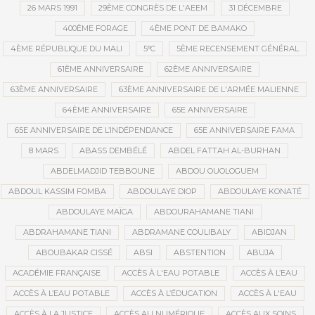
26 MARS 1991
29ÈME CONGRÈS DE L'AEEM
31 DÉCEMBRE
400ÈME FORAGE
4ÈME PONT DE BAMAKO
4ÈME RÉPUBLIQUE DU MALI
5°C
5ÈME RECENSEMENT GÉNÉRAL
61ÈME ANNIVERSAIRE
62ÈME ANNIVERSAIRE
63ÈME ANNIVERSAIRE
63ÈME ANNIVERSAIRE DE L'ARMÉE MALIENNE
64ÈME ANNIVERSAIRE
65E ANNIVERSAIRE
65E ANNIVERSAIRE DE L’INDÉPENDANCE
65E ANNIVERSAIRE FAMA
8 MARS
ABASS DEMBÉLÉ
ABDEL FATTAH AL-BURHAN
ABDELMADJID TEBBOUNE
ABDOU OUOLOGUEM
ABDOUL KASSIM FOMBA
ABDOULAYE DIOP
ABDOULAYE KONATÉ
ABDOULAYE MAÏGA
ABDOURAHAMANE TIANI
ABDRAHAMANE TIANI
ABDRAMANE COULIBALY
ABIDJAN
ABOUBAKAR CISSÉ
ABSI
ABSTENTION
ABUJA
ACADÉMIE FRANÇAISE
ACCÈS À L'EAU POTABLE
ACCÈS À L’EAU
ACCÈS À L’EAU POTABLE
ACCÈS À L’ÉDUCATION
ACCÈS À L'EAU
ACCÈS À LA JUSTICE
ACCÈS AU NUMÉRIQUE
ACCÈS AUX SOINS