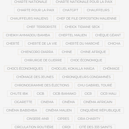
CHARTE NATIONALE
CHARTE NATIONALE POUR LA PAIX
CHARTE POUR LA PAIX
CHATGPT
CHAUFFEURS
CHAUFFEURS MALIENS
CHEF DE FILE OPPOSITION MALIENNE
CHEF TERRORISTE
CHEICK TIDIANE SECK
CHEIKH AHMADOU BAMBA
CHEPTEL MALIEN
CHÈQUE GÉANT
CHERTÉ
CHERTÉ DE LA VIE
CHERTÉ DU MARCHÉ
CHICHA
CHIENCORO DIARRA
CHINE
CHINE AFRIQUE
CHIRURGIE DE GUERRE
CHOC ÉCONOMIQUE
CHOCS ÉCONOMIQUES
CHOGUEL KOKALLA MAÏGA
CHÔMAGE
CHÔMAGE DES JEUNES
CHRONIQUEURS CONDAMNÉS
CHRONOGRAMME DES ÉLECTIONS
CHU GABRIEL TOURÉ
CHUTE IBK
CICB
CICB BAMAKO
CICR
CICR MALI
CIGARETTE
CINEMA
CINÉMA
CINÉMA AFRICAIN
CINÉMA BABEMBA
CINÉMA MALIEN
CINQUIÈME RÉPUBLIQUE
CINSERE-ANR
CIPRES
CIRA CHARITY
CIRCULATION ROUTIÈRE
CIRDI
CITÉ DES 333 SAINTS