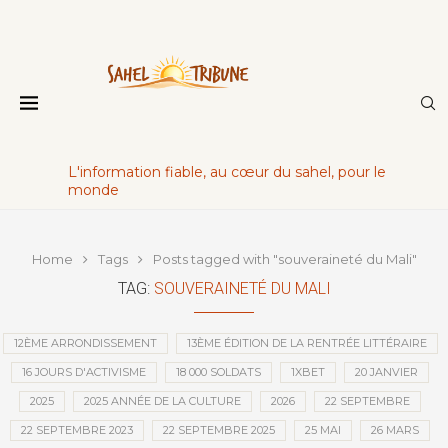
L'information fiable, au cœur du sahel, pour le
monde
Home
Tags
Posts tagged with "souveraineté du Mali"
TAG:
SOUVERAINETÉ DU MALI
12ÈME ARRONDISSEMENT
13ÈME ÉDITION DE LA RENTRÉE LITTÉRAIRE
16 JOURS D'ACTIVISME
18 000 SOLDATS
1XBET
20 JANVIER
2025
2025 ANNÉE DE LA CULTURE
2026
22 SEPTEMBRE
22 SEPTEMBRE 2023
22 SEPTEMBRE 2025
25 MAI
26 MARS