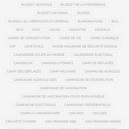
BUDGET AGRICOLE
BUDGET DE LA PRÉSIDENCE
BUDGET NATIONAL
BUMDA
BUREAU DU VÉRIFICATEUR GÉNÉRAL
BURKINA FASO
BVG
BYD
CAAT
CACAO
CADASTRE
CADEAUX
CADRE DE CONCERTATION
CADRE DE VIE
CADRE JURIDIQUE
CAF
CAFÉ PHILO
CAISSE MALIENNE DE SÉCURITÉ SOCIALE
CALENDRIER COUPE DU MONDE
CALENDRIER ÉLECTORAL
CAMEROUN
CAMIONS-CITERNES
CAMP DE RÉFUGIÉS
CAMP DES DÉPLACÉS
CAMP MILITAIRE
CAMPAGNE AGRICOLE
CAMPAGNE AGRICOLE 2025
CAMPAGNE DE DISTRIBUTION
CAMPAGNE DE VACCINATION
CAMPAGNE DE VACCINATION COVID-19 EN AFRIQUE
CAMPAGNE ÉLECTORALE
CAMPAGNE PRÉSIDENTIELLE
CAMPUS UNIVERSITAIRE
CAN 2023
CAN 2025
CAN CÔTE D'IVOIRE
CAN FÉMININE 2026
CAN FÉMININE MAROC