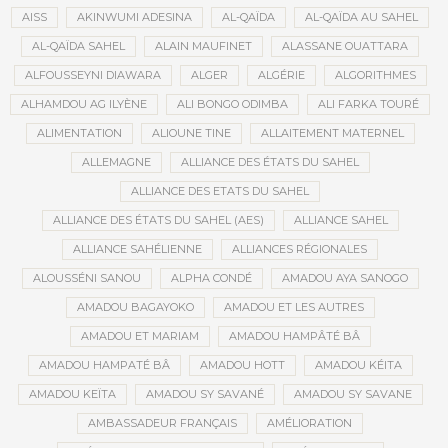
AISS
AKINWUMI ADESINA
AL-QAÏDA
AL-QAÏDA AU SAHEL
AL-QAÏDA SAHEL
ALAIN MAUFINET
ALASSANE OUATTARA
ALFOUSSEYNI DIAWARA
ALGER
ALGÉRIE
ALGORITHMES
ALHAMDOU AG ILYÈNE
ALI BONGO ODIMBA
ALI FARKA TOURÉ
ALIMENTATION
ALIOUNE TINE
ALLAITEMENT MATERNEL
ALLEMAGNE
ALLIANCE DES ÉTATS DU SAHEL
ALLIANCE DES ETATS DU SAHEL
ALLIANCE DES ÉTATS DU SAHEL (AES)
ALLIANCE SAHEL
ALLIANCE SAHÉLIENNE
ALLIANCES RÉGIONALES
ALOUSSÉNI SANOU
ALPHA CONDÉ
AMADOU AYA SANOGO
AMADOU BAGAYOKO
AMADOU ET LES AUTRES
AMADOU ET MARIAM
AMADOU HAMPÂTÉ BÂ
AMADOU HAMPATÉ BÂ
AMADOU HOTT
AMADOU KÉITA
AMADOU KEÏTA
AMADOU SY SAVANÉ
AMADOU SY SAVANE
AMBASSADEUR FRANÇAIS
AMÉLIORATION