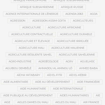
AFRIQUE FRANCOPHONE
AFRIQUE SUBSAHARIENNE
AFRIQUE SUBSAHRIENNE
AFRIQUE-RUSSIE
AGENCE INTERNATIONALE DE L’ÉNERGIE
AGENDA 2063
AGOA
AGRESSION
AGRESSION ASSIMI GOITA
AGRICULTEURS
AGRICULTURE
AGRICULTURE AFRICAINE
AGRICULTURE CONTRACTUELLE
AGRICULTURE DURABLE
AGRICULTURE ET ÉLEVAGE
AGRICULTURE IRRIGUÉE
AGRICULTURE MALI
AGRICULTURE MALIENNE
AGRICULTURE RÉSILIENTE SAHEL
AGRICULTURE SAHÉLIENNE
AGRO-INDUSTRIE
AGROÉCOLOGIE
AGRV
AGUELHOC
AGUIBOU DEMBÉLÉ
AHMADOU AL AMINOU LÔ
AHMED BABA
AÏCHA YATABARY
AÏD EL-FITR
AÏD EL-KÉBIR
AIDE ALIMENTAIRE
AIDE AU DÉVELOPPEMENT
AIDE FINANCIÈRE
AIDE HUMANITAIRE
AIDE INTERNATIONALE
AIDE PUBLIQUE AU DÉVELOPPEMENT
AIDES HUMANITAIRES
AIE
AIGE
AIGLES DAMES DU MALI
AIGLES DU MALI
AIR FRANCE