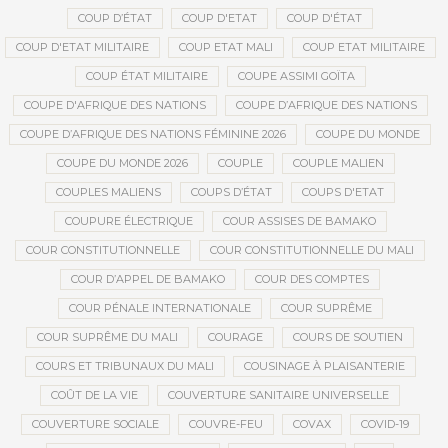
COUP D’ÉTAT
COUP D'ETAT
COUP D'ÉTAT
COUP D'ETAT MILITAIRE
COUP ETAT MALI
COUP ETAT MILITAIRE
COUP ÉTAT MILITAIRE
COUPE ASSIMI GOÏTA
COUPE D'AFRIQUE DES NATIONS
COUPE D’AFRIQUE DES NATIONS
COUPE D’AFRIQUE DES NATIONS FÉMININE 2026
COUPE DU MONDE
COUPE DU MONDE 2026
COUPLE
COUPLE MALIEN
COUPLES MALIENS
COUPS D’ÉTAT
COUPS D'ETAT
COUPURE ÉLECTRIQUE
COUR ASSISES DE BAMAKO
COUR CONSTITUTIONNELLE
COUR CONSTITUTIONNELLE DU MALI
COUR D’APPEL DE BAMAKO
COUR DES COMPTES
COUR PÉNALE INTERNATIONALE
COUR SUPRÊME
COUR SUPRÊME DU MALI
COURAGE
COURS DE SOUTIEN
COURS ET TRIBUNAUX DU MALI
COUSINAGE À PLAISANTERIE
COÛT DE LA VIE
COUVERTURE SANITAIRE UNIVERSELLE
COUVERTURE SOCIALE
COUVRE-FEU
COVAX
COVID-19