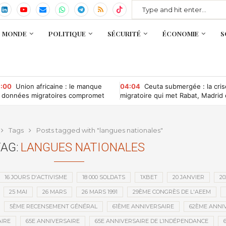
MONDE
POLITIQUE
SÉCURITÉ
ÉCONOMIE
S
:00
Union africaine : le manque
04:04
Ceuta submergée : la cris
 données migratoires compromet
migratoire qui met Rabat, Madrid 
 gouvernance des migrations
Bruxelles sous pression
Tags
Posts tagged with "langues nationales"
AG:
LANGUES NATIONALES
16 JOURS D'ACTIVISME
18 000 SOLDATS
1XBET
20 JANVIER
20
25 MAI
26 MARS
26 MARS 1991
29ÈME CONGRÈS DE L'AEEM
5ÈME RECENSEMENT GÉNÉRAL
61ÈME ANNIVERSAIRE
62ÈME ANNI
IRE
65E ANNIVERSAIRE
65E ANNIVERSAIRE DE L’INDÉPENDANCE