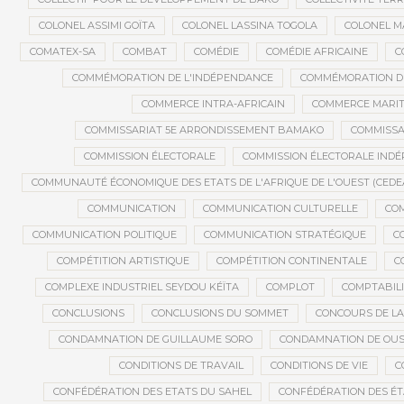
COLONEL ASSIMI GOÏTA
COLONEL LASSINA TOGOLA
COLONEL 
COMATEX-SA
COMBAT
COMÉDIE
COMÉDIE AFRICAINE
C
COMMÉMORATION DE L'INDÉPENDANCE
COMMÉMORATION DU
COMMERCE INTRA-AFRICAIN
COMMERCE MARIT
COMMISSARIAT 5E ARRONDISSEMENT BAMAKO
COMMISSA
COMMISSION ÉLECTORALE
COMMISSION ÉLECTORALE IND
COMMUNAUTÉ ÉCONOMIQUE DES ETATS DE L'AFRIQUE DE L'OUEST (CEDE
COMMUNICATION
COMMUNICATION CULTURELLE
COM
COMMUNICATION POLITIQUE
COMMUNICATION STRATÉGIQUE
C
COMPÉTITION ARTISTIQUE
COMPÉTITION CONTINENTALE
C
COMPLEXE INDUSTRIEL SEYDOU KÉÏTA
COMPLOT
COMPTABILI
CONCLUSIONS
CONCLUSIONS DU SOMMET
CONCOURS DE LA
CONDAMNATION DE GUILLAUME SORO
CONDAMNATION DE OU
CONDITIONS DE TRAVAIL
CONDITIONS DE VIE
C
CONFÉDÉRATION DES ETATS DU SAHEL
CONFÉDÉRATION DES ÉT