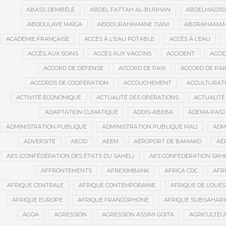
ABASS DEMBÉLÉ
ABDEL FATTAH AL-BURHAN
ABDELMADJI
ABDOULAYE MAÏGA
ABDOURAHAMANE TIANI
ABDRAHAMANE
ACADÉMIE FRANÇAISE
ACCÈS À L'EAU POTABLE
ACCÈS À L’EAU
ACCÈS AUX SOINS
ACCÈS AUX VACCINS
ACCIDENT
ACCI
ACCORD DE DÉFENSE
ACCORD DE PAIX
ACCORD DE PAR
ACCORDS DE COOPÉRATION
ACCOUCHEMENT
ACCULTURAT
ACTIVITÉ ÉCONOMIQUE
ACTUALITÉ DES OPÉRATIONS
ACTUALITÉ
ADAPTATION CLIMATIQUE
ADDIS-ABEBA
ADEMA-PASJ
ADMINISTRATION PUBLIQUE
ADMINISTRATION PUBLIQUE MALI
ADM
ADVERSITÉ
AECID
AEEM
AÉROPORT DE BAMAKO
AÉ
AES (CONFÉDÉRATION DES ÉTATS DU SAHEL)
AES CONFÉDÉRATION SAH
AFFRONTEMENTS
AFREXIMBANK
AFRICA CDC
AFR
AFRIQUE CENTRALE
AFRIQUE CONTEMPORAINE
AFRIQUE DE L’OUES
AFRIQUE EUROPE
AFRIQUE FRANCOPHONE
AFRIQUE SUBSAHAR
AGOA
AGRESSION
AGRESSION ASSIMI GOITA
AGRICULTEU