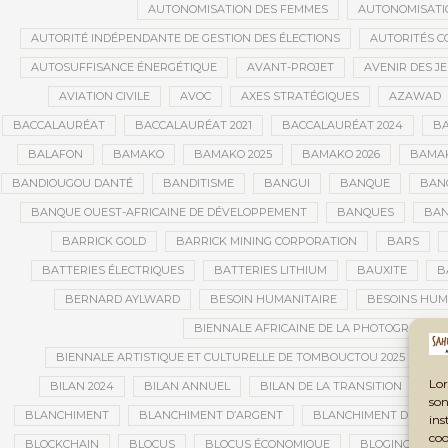
AUTONOMISATION DES FEMMES
AUTONOMISATI
AUTORITÉ INDÉPENDANTE DE GESTION DES ÉLECTIONS
AUTORITÉS C
AUTOSUFFISANCE ÉNERGÉTIQUE
AVANT-PROJET
AVENIR DES J
AVIATION CIVILE
AVOC
AXES STRATÉGIQUES
AZAWAD
BACCALAURÉAT
BACCALAURÉAT 2021
BACCALAURÉAT 2024
BA
BALAFON
BAMAKO
BAMAKO 2025
BAMAKO 2026
BAMAK
BANDIOUGOU DANTÉ
BANDITISME
BANGUI
BANQUE
BANQ
BANQUE OUEST-AFRICAINE DE DÉVELOPPEMENT
BANQUES
BAN
BARRICK GOLD
BARRICK MINING CORPORATION
BARS
BATTERIES ÉLECTRIQUES
BATTERIES LITHIUM
BAUXITE
B
BERNARD AYLWARD
BESOIN HUMANITAIRE
BESOINS HUM
BIENNALE AFRICAINE DE LA PHOTOGRAPHIE
BIENNALE ARTISTIQUE ET CULTURELLE DE TOMBOUCTOU 2025
B
Lor
BILAN 2024
BILAN ANNUEL
BILAN DE LA TRANSITION
BI
son
BLANCHIMENT
BLANCHIMENT D’ARGENT
BLANCHIMENT DE CAPI
ins
coo
BLOCKCHAIN
BLOCUS
BLOCUS ÉCONOMIQUE
BLOGING