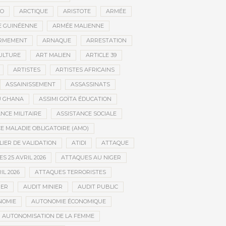
CO
ARCTIQUE
ARISTOTE
ARMÉE
 GUINÉENNE
ARMÉE MALIENNE
RMEMENT
ARNAQUE
ARRESTATION
CULTURE
ART MALIEN
ARTICLE 39
ARTISTES
ARTISTES AFRICAINS
ASSAINISSEMENT
ASSASSINATS
AU GHANA
ASSIMI GOÏTA ÉDUCATION
NCE MILITAIRE
ASSISTANCE SOCIALE
 MALADIE OBLIGATOIRE (AMO)
LIER DE VALIDATION
ATIDI
ATTAQUE
S 25 AVRIL 2026
ATTAQUES AU NIGER
IL 2026
ATTAQUES TERRORISTES
IER
AUDIT MINIER
AUDIT PUBLIC
NOMIE
AUTONOMIE ÉCONOMIQUE
AUTONOMISATION DE LA FEMME