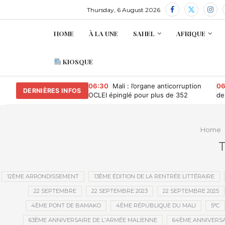
Thursday, 6 August 2026
HOME
À LA UNE
SAHEL
AFRIQUE
KIOSQUE
06:30
Mali : l’organe anticorruption
06
DERNIÈRES INFOS
OCLEI épinglé pour plus de 352
de
millions de FCFA d’irrégularités
la
financières
Home
T
12ÈME ARRONDISSEMENT
13ÈME ÉDITION DE LA RENTRÉE LITTÉRAIRE
22 SEPTEMBRE
22 SEPTEMBRE 2023
22 SEPTEMBRE 2025
4ÈME PONT DE BAMAKO
4ÈME RÉPUBLIQUE DU MALI
5°C
63ÈME ANNIVERSAIRE DE L'ARMÉE MALIENNE
64ÈME ANNIVERSA