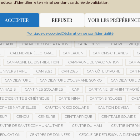
metteur d’identifier le terminal pendant sa durée de validation.
BOUBACAR DIANÉ
BOUBACAR DOUMBIA
BOUBACAR MAO DIANÉ
URAKÉBOUGOU
BOUREM
BOURÉMA KANSAYE
BOURSES
BO
ACCEPTER
REFUSER
VOIR LES PRÉFÉRENCE
BRICE OLIGUI NGUEMA
BRICS
BRICS AFRIQUE
BRIGADE MOBILE
Politique de cookies
Déclaration de confidentialité
DE LA PRÉSIDENCE
BUDGET NATIONAL
BUMDA
BUREAU DU VÉR
ADEAUX
CADRE DE CONCERTATION
CADRE DE VIE
CADRE JURIDIQ
E
CALENDRIER ÉLECTORAL
CAMEROUN
CAMIONS-CITERNES
C
CAMPAGNE DE DISTRIBUTION
CAMPAGNE DE VACCINATION
CAMPA
UNIVERSITAIRE
CAN 2023
CAN 2025
CAN CÔTE D'IVOIRE
CAN F
CANDIDATURE
CANDIDATURE D'OUSMANE SONKO
CANDIDATURE 
ANNABIS
CANTINES SCOLAIRES
CAP
CAPITAINE IBRAHIM TRAORÉ
TE D’IDENTITÉ BIOMÉTRIQUE
CARTE NINA
CARTONS ROUGES
CAS
OPHES NATURELLES
CAUTION 10 000 DOLLARS
CAUTION DE VISA
ESUP
CENOU
CENSURE
CENTRAFRIQUE
CENTRALE SOLAIRE
ENTRE DE SANTÉ COMMUNAUTAIRE
CENTRE DU MALI
CENTRE INTERN
’ÉDUCATION
CENTRES DE DONNÉES
CERCLE DE RÉFLEXION À DISTANC