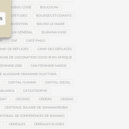
BOUBOU CISSÉ
BOUGOUNI
URSES D'ÉTUDES
BOURSES ÉTUDIANTS
S
 D’INTERVENTION
BRUNO LE MAIRE
IFICATEUR GÉNÉRAL
BURKINA FASO
UE
CAF
CAFÉ PHILO
AMP DE RÉFUGIÉS
CAMP DES DÉPLACÉS
GNE DE VACCINATION COVID-19 EN AFRIQUE
ÉMININE 2026
CAN FÉMININE MAROC
DE ALASSANE DRAMANE OUATTARA
CAPITAL HUMAIN
CAPITAL SOCIAL
ABLANCA
CATASTROPHE
CDAT
CECOGEC
CÉDÉAO
CEDEAO
CENTRALE SOLAIRE DE SANANKOROBA
ATIONAL DE CONFÉRENCES DE BAMAKO
E
CÉRÉALES
CÉRÉALES RUSSES