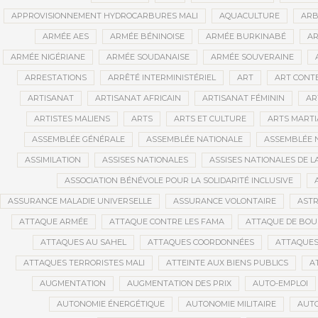
APPROVISIONNEMENT HYDROCARBURES MALI
AQUACULTURE
ARB
ARMÉE AES
ARMÉE BÉNINOISE
ARMÉE BURKINABÉ
AR
ARMÉE NIGÉRIANE
ARMÉE SOUDANAISE
ARMÉE SOUVERAINE
ARRESTATIONS
ARRÊTÉ INTERMINISTÉRIEL
ART
ART CONT
ARTISANAT
ARTISANAT AFRICAIN
ARTISANAT FÉMININ
AR
ARTISTES MALIENS
ARTS
ARTS ET CULTURE
ARTS MART
ASSEMBLÉE GÉNÉRALE
ASSEMBLÉE NATIONALE
ASSEMBLÉE 
ASSIMILATION
ASSISES NATIONALES
ASSISES NATIONALES DE 
ASSOCIATION BÉNÉVOLE POUR LA SOLIDARITÉ INCLUSIVE
ASSURANCE MALADIE UNIVERSELLE
ASSURANCE VOLONTAIRE
AST
ATTAQUE ARMÉE
ATTAQUE CONTRE LES FAMA
ATTAQUE DE BOU
ATTAQUES AU SAHEL
ATTAQUES COORDONNÉES
ATTAQUES
ATTAQUES TERRORISTES MALI
ATTEINTE AUX BIENS PUBLICS
A
AUGMENTATION
AUGMENTATION DES PRIX
AUTO-EMPLOI
AUTONOMIE ÉNERGÉTIQUE
AUTONOMIE MILITAIRE
AUTO