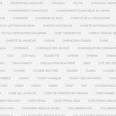
GE
CÉRÉMONIES SOCIALES
CERVEAU
CEUTA
CHAHANA TAKIO
T
CHANGEMENT CLIMATIQUE
CHANGEMENT CLIMATIQUE AU SAHEL
GIE
CHARBON
CHARBON DE BOIS
CHARTE DE LA TRANSITION
E DU LIPTAKO-GOURMA
CHARTE NATIONALE
CHARTE NATIONALE POU
 DE FILE OPPOSITION MALIENNE
CHEF TERRORISTE
CHEICK TIDIANE S
CHERTÉ DU MARCHÉ
CHICHA
CHIENCORO DIARRA
CHINE
AÏGA
CHÔMAGE
CHÔMAGE DES JEUNES
CHRONIQUEURS CONDAM
CICR
CICR MALI
CIGARETTE
CINEMA
CINÉMA
CINÉMA
RES
CIRA CHARITY
CIRCULATION ROUTIÈRE
CIRDI
CITÉ DES 33
MALI
CIVISME
CIVISME ROUTIER
CIWARA
CLABA
CLASSE 
EMBÉLÉ
CLIMAT
CLIMAT AFRIQUE
CLIMAT DES AFFAIRES
CLIM
CMSS
CNDH
CNECE
CNPM
CNSP
CNT
CO-CONSTRUC
M
CODE DE LA ROUTE
CODE DE PROCÉDURE PÉNALE
CODE MINIER
IER MALI 2023
CODE PÉNAL
CODE PÉNAL 2024
CODE PÉNAL MALI
IALE MALI
COHÉSION SOCIALE SAHEL
COLLABORATION
COLLABOR
ITORIALE
COLLECTIVITÉS TERRITORIALES
COLLECTIVITÉS TERRITORIALE