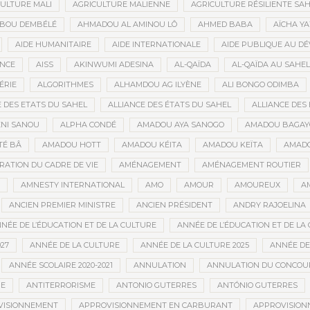
ULTURE MALI
AGRICULTURE MALIENNE
AGRICULTURE RÉSILIENTE SA
IBOU DEMBÉLÉ
AHMADOU AL AMINOU LÔ
AHMED BABA
AÏCHA Y
AIDE HUMANITAIRE
AIDE INTERNATIONALE
AIDE PUBLIQUE AU D
ANCE
AISS
AKINWUMI ADESINA
AL-QAÏDA
AL-QAÏDA AU SAHEL
ÉRIE
ALGORITHMES
ALHAMDOU AG ILYÈNE
ALI BONGO ODIMBA
E DES ETATS DU SAHEL
ALLIANCE DES ÉTATS DU SAHEL
ALLIANCE DES 
NI SANOU
ALPHA CONDÉ
AMADOU AYA SANOGO
AMADOU BAGAY
É BÂ
AMADOU HOTT
AMADOU KÉITA
AMADOU KEÏTA
AMADO
RATION DU CADRE DE VIE
AMÉNAGEMENT
AMÉNAGEMENT ROUTIER
AMNESTY INTERNATIONAL
AMO
AMOUR
AMOUREUX
A
ANCIEN PREMIER MINISTRE
ANCIEN PRÉSIDENT
ANDRY RAJOELINA
NÉE DE L’ÉDUCATION ET DE LA CULTURE
ANNÉE DE L’ÉDUCATION ET DE LA 
27
ANNÉE DE LA CULTURE
ANNÉE DE LA CULTURE 2025
ANNÉE DE
ANNÉE SCOLAIRE 2020-2021
ANNULATION
ANNULATION DU CONCOUR
ME
ANTITERRORISME
ANTONIO GUTERRES
ANTÓNIO GUTERRES
VISIONNEMENT
APPROVISIONNEMENT EN CARBURANT
APPROVISION