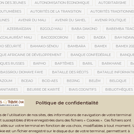
ON DES JEUNES
AUTONOMISATION ÉCONOMIQUE
AUTORITARISME
OUTUMIÈRES
AUTORITÉS DE LA TRANSITION
AUTORITÉS TRADITIONNE
EUNES
AVENIR DU MALI
AVENIR DU SAHEL
AVENIR POLITIQUE
AZERBAÏDJAN
B2GOLD MALI
BABA DAKONO
BABEMBA TRAO
CCALAURÉAT MALI
BACODJICORONI
BAD
BADEA
BAH NDA
O SÉCURITÉ
BAMAKO-SÉNOU
BAMBARA
BAMEX
BAMEX 20
UE AFRICAINE DE DÉVELOPPEMENT
BANQUE CONFÉDÉRALE
BANQUE
QUES RUSSES
BAPHO
BAPTÊMES
BARIL
BARKHANE
B
BASSIROU DIOMAYE FAYE
BATAILLE DES RÉCITS
BATAILLE INFORMAT
AZOUM
BCEAO
BCID-AES
BEIJING
BELÉM
BELGIQUE
ANITAIRES
BEURRE DE KARITÉ
BIAIS COGNITIFS
BIBLIOTHÈQUES
BIENNALE ARTISTIQUE ET CULTURELLE
BIENNALE ARTISTIQUE ET CUL
Politique de confidentialité
IENNALE ARTISTIQUE ET CULTURELLE TOMBOUCTOU 2025
BIENNALE DE T
s de l’utilisation de nos sites, des informations de navigation de votre terminal
LAN DES ACTIVITÉS
BILAN ET PERSPECTIVES
BILAN HUMAIN
BIN
t susceptibles d’être enregistrées dans des fichiers « Cookies ». Ces fichiers sont
TAUX
BLASPHÈME
BLÉ
BLÉ RUSSE
BLESSÉS
BLESSÉS D
tallés sur votre terminal en fonction de vos choix, modifiables à tout moment.
kie est un fichier enregistré sur le disque dur de votre terminal, permettant à
BNDA
BOAD
BOBO-DIOULASSO
BOGOLAN
BOKO HARAM