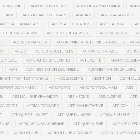
D TEBBOUNE
ABDOU OUOLOGUEM
ABDOUL KASSIM FOMBA
ABDO
 TIANI
ABDRAMANE COULIBALY
ABIDJAN
ABOUBAKAR CISSÉ
ACCÈS À L’EAU POTABLE
ACCÈS À L’ÉDUCATION
ACCÈS À L'EAU
AC
DENT DE CIRCULATION
ACCIDENTS DE LA ROUTE
ACCORD ALGER
A
IS
ACCORD FINANCIER
ACCORD MILITAIRE DU NIGER AVEC LES ETATS-
ION
ACLED
ACTEURS CULTURELS
ACTION CLIMATIQUE
ACTIO
 SÉNÉGAL
ACTUALITÉS BRULANTES
ACTUALITTÉ
ADAMA COULIBA
ADM
ADMINISTRATION DOUANIÈRE
ADMINISTRATION EN LIGNE
INISTRATION TERRITORIALE
ADOLESCENTS
ADOPTION
ADP-MALI
ROPORT DIORI HAMANI
AÉROPORTS
AÉROPORTS DU MALI
AES
EL
AES MALI BURKINA NIGER
AES MÉDIAS
AES-ALGÉRIE
AFD
ICA CORPS
AFRICA FORWARD
AFRICAN INITIATIVE
AFRICOM
A
T
AFRIQUE DE L'OUEST
AFRIQUE DU NORD
AFRIQUE DU SUD
IENNE
AFRIQUE SUBSAHRIENNE
AFRIQUE-RUSSIE
AGENCE INTERN
RS
AGRICULTURE
AGRICULTURE AFRICAINE
AGRICULTURE CONTR