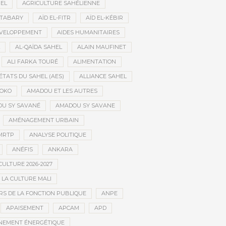
HEL
AGRICULTURE SAHÉLIENNE
ATABARY
AÏD EL-FITR
AÏD EL-KÉBIR
ÉVELOPPEMENT
AIDES HUMANITAIRES
AL-QAÏDA SAHEL
ALAIN MAUFINET
ALI FARKA TOURÉ
ALIMENTATION
ÉTATS DU SAHEL (AES)
ALLIANCE SAHEL
OKO
AMADOU ET LES AUTRES
U SY SAVANÉ
AMADOU SY SAVANE
AMÉNAGEMENT URBAIN
MRTP
ANALYSE POLITIQUE
ANÉFIS
ANKARA
CULTURE 2026-2027
 LA CULTURE MALI
S DE LA FONCTION PUBLIQUE
ANPE
APAISEMENT
APCAM
APD
NEMENT ÉNERGÉTIQUE