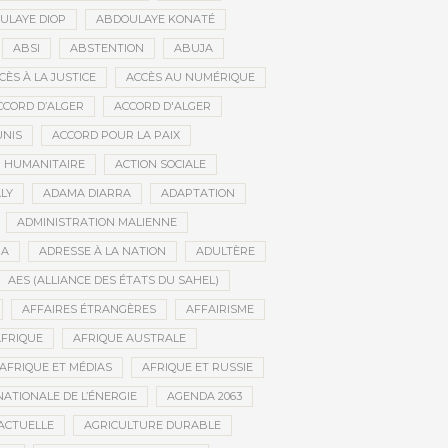
ULAYE DIOP
ABDOULAYE KONATÉ
ABSI
ABSTENTION
ABUJA
CÈS À LA JUSTICE
ACCÈS AU NUMÉRIQUE
CCORD D’ALGER
ACCORD D'ALGER
UNIS
ACCORD POUR LA PAIX
N HUMANITAIRE
ACTION SOCIALE
LY
ADAMA DIARRA
ADAPTATION
ADMINISTRATION MALIENNE
BA
ADRESSE À LA NATION
ADULTÈRE
AES (ALLIANCE DES ÉTATS DU SAHEL)
AFFAIRES ÉTRANGÈRES
AFFAIRISME
FRIQUE
AFRIQUE AUSTRALE
AFRIQUE ET MÉDIAS
AFRIQUE ET RUSSIE
ATIONALE DE L’ÉNERGIE
AGENDA 2063
ACTUELLE
AGRICULTURE DURABLE