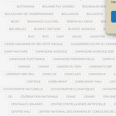
l’é
BOTSWANA
BOUARÉ FILY SISSOKO
BOUBACAR BOCOUM
BOULEVARD DE L’INDÉPENDANCE
BOULIKESSI
BOULKESSI
BO
BOZO
BRASSAGE CULTUREL
BRÉMA ELY DICKO
BRÉSIL
BRUXELLES
BUDGET 2027-2029
BUDGET AGRICOLE
BUDGET 
BVG
BYD
CAAT
CACAO
CADASTRE
C
CAISSE MALIENNE DE SÉCURITÉ SOCIALE
CALENDRIER COUPE DU MOND
CAMP MILITAIRE
CAMPAGNE AGRICOLE
CAMPAGNE AGRICOLE 2025
CAMPAGNE ÉLECTORALE
CAMPAGNE PRÉSIDENTIELLE
CAMPUS 
CANADA
CANAM
CANCER DU SEIN
CANDIDATS DEF
CANDIDATURE ONU
CANICULE
CANICULES
CANIVEAUX
C
CAPITOLE
CARBURANT
CARBURANT MALI
CAR
CATASTROPHE NATURELLE
CATASTROPHES CLIMATIQUES
CATASTR
CEI
CÉLÉBRATION NATIONALE
CEMAC
CEMAPI
CEN-SN
CENTRALES SOLAIRES
CENTRE D'INTELLIGENCE ARTIFICIELLE
C
CENTRE MALI
CENTRE NATIONAL DES EXAMENS ET CONCOURS DE L