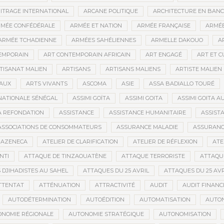
ITRAGE INTERNATIONAL
ARCANE POLITIQUE
ARCHITECTURE EN BAN
MÉE CONFÉDÉRALE
ARMÉE ET NATION
ARMÉE FRANÇAISE
ARMÉE
ARMÉE TCHADIENNE
ARMÉES SAHÉLIENNES
ARMELLE DAKOUO
A
EMPORAIN
ART CONTEMPORAIN AFRICAIN
ART ENGAGÉ
ART ET 
TISANAT MALIEN
ARTISANS
ARTISANS MALIENS
ARTISTE MALIEN
IAUX
ARTS VIVANTS
ASCOMA
ASIE
ASSA BADIALLO TOURÉ
NATIONALE SÉNÉGAL
ASSIMI GOÏTA
ASSIMI GOITA
ASSIMI GOITA 
LA REFONDATION
ASSISTANCE
ASSISTANCE HUMANITAIRE
ASSISTA
ASSOCIATIONS DE CONSOMMATEURS
ASSURANCE MALADIE
ASSURANCE
RAZENECA
ATELIER DE CLARIFICATION
ATELIER DE RÉFLEXION
ATE
NTI
ATTAQUE DE TINZAOUATÈNE
ATTAQUE TERRORISTE
ATTAQUE
 DJIHADISTES AU SAHEL
ATTAQUES DU 25 AVRIL
ATTAQUES DU 25 AVR
TTENTAT
ATTÉNUATION
ATTRACTIVITÉ
AUDIT
AUDIT FINANC
AUTODÉTERMINATION
AUTOÉDITION
AUTOMATISATION
AUTO
NOMIE RÉGIONALE
AUTONOMIE STRATÉGIQUE
AUTONOMISATION