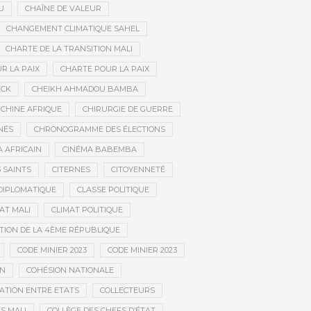
U
CHAÎNE DE VALEUR
CHANGEMENT CLIMATIQUE SAHEL
CHARTE DE LA TRANSITION MALI
R LA PAIX
CHARTE POUR LA PAIX
ECK
CHEIKH AHMADOU BAMBA
CHINE AFRIQUE
CHIRURGIE DE GUERRE
NÉS
CHRONOGRAMME DES ÉLECTIONS
 AFRICAIN
CINÉMA BABEMBA
3 SAINTS
CITERNES
CITOYENNETÉ
DIPLOMATIQUE
CLASSE POLITIQUE
AT MALI
CLIMAT POLITIQUE
TION DE LA 4ÈME RÉPUBLIQUE
CODE MINIER 2023
CODE MINIER 2023
EN
COHÉSION NATIONALE
ATION ENTRE ETATS
COLLECTEURS
S MALI
COLLÈGE DES CHEFS D’ÉTAT