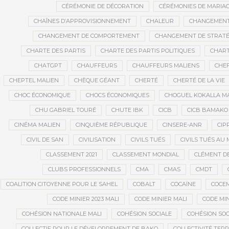
CÉRÉMONIE DE DÉCORATION
CÉRÉMONIES DE MARIA
CHAÎNES D’APPROVISIONNEMENT
CHALEUR
CHANGEMEN
CHANGEMENT DE COMPORTEMENT
CHANGEMENT DE STRATÉ
CHARTE DES PARTIS
CHARTE DES PARTIS POLITIQUES
CHART
CHATGPT
CHAUFFEURS
CHAUFFEURS MALIENS
CHEF
CHEPTEL MALIEN
CHÈQUE GÉANT
CHERTÉ
CHERTÉ DE LA VIE
CHOC ÉCONOMIQUE
CHOCS ÉCONOMIQUES
CHOGUEL KOKALLA M
CHU GABRIEL TOURÉ
CHUTE IBK
CICB
CICB BAMAKO
CINÉMA MALIEN
CINQUIÈME RÉPUBLIQUE
CINSERE-ANR
CIP
CIVIL DE SAN
CIVILISATION
CIVILS TUÉS
CIVILS TUÉS AU 
CLASSEMENT 2021
CLASSEMENT MONDIAL
CLÉMENT D
CLUBS PROFESSIONNELS
CMA
CMAS
CMDT
COALITION CITOYENNE POUR LE SAHEL
COBALT
COCAÏNE
COCE
CODE MINIER 2023 MALI
CODE MINIER MALI
CODE MIN
COHÉSION NATIONALE MALI
COHÉSION SOCIALE
COHÉSION SOC
COLLECTIF POUR LE DÉVELOPPEMENT DE BAKO
COLLECTIVITÉ TERR