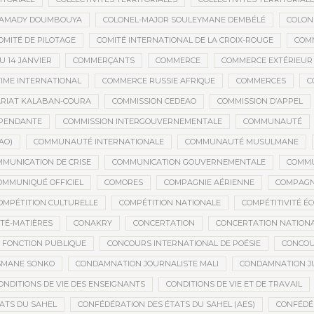
MAMADY DOUMBOUYA
COLONEL-MAJOR SOULEYMANE DEMBÉLÉ
COLON
OMITÉ DE PILOTAGE
COMITÉ INTERNATIONAL DE LA CROIX-ROUGE
COM
 14 JANVIER
COMMERÇANTS
COMMERCE
COMMERCE EXTÉRIEUR
IME INTERNATIONAL
COMMERCE RUSSIE AFRIQUE
COMMERCES
C
RIAT KALABAN-COURA
COMMISSION CEDEAO
COMMISSION D’APPEL
ÉPENDANTE
COMMISSION INTERGOUVERNEMENTALE
COMMUNAUTÉ
AO)
COMMUNAUTÉ INTERNATIONALE
COMMUNAUTÉ MUSULMANE
MUNICATION DE CRISE
COMMUNICATION GOUVERNEMENTALE
COMMU
OMMUNIQUÉ OFFICIEL
COMORES
COMPAGNIE AÉRIENNE
COMPAGNI
OMPÉTITION CULTURELLE
COMPÉTITION NATIONALE
COMPÉTITIVITÉ É
TÉ-MATIÈRES
CONAKRY
CONCERTATION
CONCERTATION NATION
 FONCTION PUBLIQUE
CONCOURS INTERNATIONAL DE POÉSIE
CONCOU
SMANE SONKO
CONDAMNATION JOURNALISTE MALI
CONDAMNATION JU
ONDITIONS DE VIE DES ENSEIGNANTS
CONDITIONS DE VIE ET DE TRAVAIL
ATS DU SAHEL
CONFÉDÉRATION DES ÉTATS DU SAHEL (AES)
CONFÉDÉ