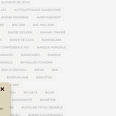
AUTORITÉ DE L’ÉTAT
LLES
AUTOSUFFISANCE ALIMENTAIRE
AVENIR PROSPÈRE
AVERTISSEMENT
RÉ
BAC 2026
BAC MALI 2026
W
BAISSE DES PRIX
BAKARY TRAORÉ
25
BANDE DE GAZA
BANDIAGARA
 CONFÉDÉRALE AES
BANQUE MONDIALE
ARRAGES
BARRICADES
BARRICK
IONNELLE
BATAILLON TCHADIEN
BEN LE CERVEAU
BÉNIN
BER
BICÉPHALISME
BIEN-ÊTRE
TURELLE 2025
OMBOUCTOU
BIG DATA
BILAN
TOU
BIODIVERSITÉ
BIOMÉTRIE
E GUERRE
BLESSURE FATOU DEMBÉLÉ
 Un
BOLA TINUBU
BONNE GOUVERNANCE