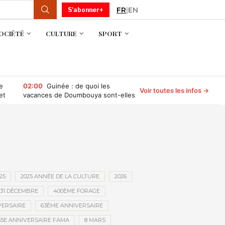
FR
|
EN
S'abonner+
OCIÉTÉ
CULTURE
SPORT
e
02:00
Guinée : de quoi les
Voir toutes les infos →
et
vacances de Doumbouya sont-elles
le nom ?
25
2025 ANNÉE DE LA CULTURE
2026
31 DÉCEMBRE
400ÈME FORAGE
VERSAIRE
63ÈME ANNIVERSAIRE
65E ANNIVERSAIRE FAMA
8 MARS