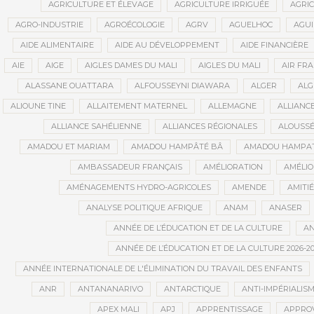
AGRICULTURE ET ÉLEVAGE
AGRICULTURE IRRIGUÉE
AGRIC
AGRO-INDUSTRIE
AGROÉCOLOGIE
AGRV
AGUELHOC
AGU
AIDE ALIMENTAIRE
AIDE AU DÉVELOPPEMENT
AIDE FINANCIÈRE
AIE
AIGE
AIGLES DAMES DU MALI
AIGLES DU MALI
AIR FR
ALASSANE OUATTARA
ALFOUSSEYNI DIAWARA
ALGER
ALG
ALIOUNE TINE
ALLAITEMENT MATERNEL
ALLEMAGNE
ALLIANC
ALLIANCE SAHÉLIENNE
ALLIANCES RÉGIONALES
ALOUSSÉ
AMADOU ET MARIAM
AMADOU HAMPÂTÉ BÂ
AMADOU HAMPAT
AMBASSADEUR FRANÇAIS
AMÉLIORATION
AMÉLIO
AMÉNAGEMENTS HYDRO-AGRICOLES
AMENDE
AMITIÉ
ANALYSE POLITIQUE AFRIQUE
ANAM
ANASER
ANNÉE DE L’ÉDUCATION ET DE LA CULTURE
AN
ANNÉE DE L’ÉDUCATION ET DE LA CULTURE 2026-20
ANNÉE INTERNATIONALE DE L'ÉLIMINATION DU TRAVAIL DES ENFANTS
ANR
ANTANANARIVO
ANTARCTIQUE
ANTI-IMPÉRIALIS
APEX MALI
APJ
APPRENTISSAGE
APPRO