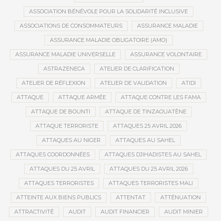
ASSOCIATION BÉNÉVOLE POUR LA SOLIDARITÉ INCLUSIVE
ASSOCIATIONS DE CONSOMMATEURS
ASSURANCE MALADIE
ASSURANCE MALADIE OBLIGATOIRE (AMO)
ASSURANCE MALADIE UNIVERSELLE
ASSURANCE VOLONTAIRE
ASTRAZENECA
ATELIER DE CLARIFICATION
ATELIER DE RÉFLEXION
ATELIER DE VALIDATION
ATIDI
ATTAQUE
ATTAQUE ARMÉE
ATTAQUE CONTRE LES FAMA
ATTAQUE DE BOUNTI
ATTAQUE DE TINZAOUATÈNE
ATTAQUE TERRORISTE
ATTAQUES 25 AVRIL 2026
ATTAQUES AU NIGER
ATTAQUES AU SAHEL
ATTAQUES COORDONNÉES
ATTAQUES DJIHADISTES AU SAHEL
ATTAQUES DU 25 AVRIL
ATTAQUES DU 25 AVRIL 2026
ATTAQUES TERRORISTES
ATTAQUES TERRORISTES MALI
ATTEINTE AUX BIENS PUBLICS
ATTENTAT
ATTÉNUATION
ATTRACTIVITÉ
AUDIT
AUDIT FINANCIER
AUDIT MINIER