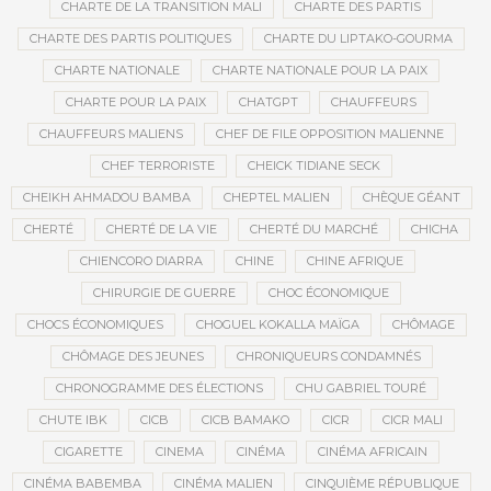
CHARTE DE LA TRANSITION MALI
CHARTE DES PARTIS
CHARTE DES PARTIS POLITIQUES
CHARTE DU LIPTAKO-GOURMA
CHARTE NATIONALE
CHARTE NATIONALE POUR LA PAIX
CHARTE POUR LA PAIX
CHATGPT
CHAUFFEURS
CHAUFFEURS MALIENS
CHEF DE FILE OPPOSITION MALIENNE
CHEF TERRORISTE
CHEICK TIDIANE SECK
CHEIKH AHMADOU BAMBA
CHEPTEL MALIEN
CHÈQUE GÉANT
CHERTÉ
CHERTÉ DE LA VIE
CHERTÉ DU MARCHÉ
CHICHA
CHIENCORO DIARRA
CHINE
CHINE AFRIQUE
CHIRURGIE DE GUERRE
CHOC ÉCONOMIQUE
CHOCS ÉCONOMIQUES
CHOGUEL KOKALLA MAÏGA
CHÔMAGE
CHÔMAGE DES JEUNES
CHRONIQUEURS CONDAMNÉS
CHRONOGRAMME DES ÉLECTIONS
CHU GABRIEL TOURÉ
CHUTE IBK
CICB
CICB BAMAKO
CICR
CICR MALI
CIGARETTE
CINEMA
CINÉMA
CINÉMA AFRICAIN
CINÉMA BABEMBA
CINÉMA MALIEN
CINQUIÈME RÉPUBLIQUE