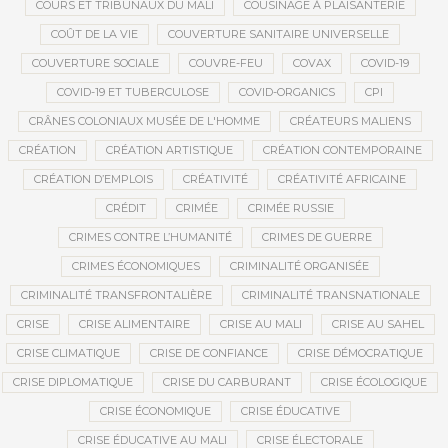
COURS ET TRIBUNAUX DU MALI
COUSINAGE À PLAISANTERIE
COÛT DE LA VIE
COUVERTURE SANITAIRE UNIVERSELLE
COUVERTURE SOCIALE
COUVRE-FEU
COVAX
COVID-19
COVID-19 ET TUBERCULOSE
COVID-ORGANICS
CPI
CRÂNES COLONIAUX MUSÉE DE L'HOMME
CRÉATEURS MALIENS
CRÉATION
CRÉATION ARTISTIQUE
CRÉATION CONTEMPORAINE
CRÉATION D’EMPLOIS
CRÉATIVITÉ
CRÉATIVITÉ AFRICAINE
CRÉDIT
CRIMÉE
CRIMÉE RUSSIE
CRIMES CONTRE L’HUMANITÉ
CRIMES DE GUERRE
CRIMES ÉCONOMIQUES
CRIMINALITÉ ORGANISÉE
CRIMINALITÉ TRANSFRONTALIÈRE
CRIMINALITÉ TRANSNATIONALE
CRISE
CRISE ALIMENTAIRE
CRISE AU MALI
CRISE AU SAHEL
CRISE CLIMATIQUE
CRISE DE CONFIANCE
CRISE DÉMOCRATIQUE
CRISE DIPLOMATIQUE
CRISE DU CARBURANT
CRISE ÉCOLOGIQUE
CRISE ÉCONOMIQUE
CRISE ÉDUCATIVE
CRISE ÉDUCATIVE AU MALI
CRISE ÉLECTORALE