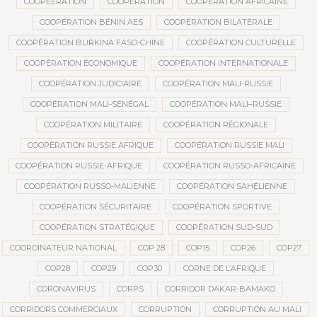
COOPEERATION
COOPÉRATION
COOPÉRATION AFRICAINE
COOPÉRATION BÉNIN AES
COOPÉRATION BILATÉRALE
COOPÉRATION BURKINA FASO-CHINE
COOPÉRATION CULTURELLE
COOPÉRATION ÉCONOMIQUE
COOPÉRATION INTERNATIONALE
COOPÉRATION JUDICIAIRE
COOPÉRATION MALI-RUSSIE
COOPÉRATION MALI-SÉNÉGAL
COOPÉRATION MALI–RUSSIE
COOPÉRATION MILITAIRE
COOPÉRATION RÉGIONALE
COOPÉRATION RUSSIE AFRIQUE
COOPÉRATION RUSSIE MALI
COOPÉRATION RUSSIE-AFRIQUE
COOPÉRATION RUSSO-AFRICAINE
COOPÉRATION RUSSO-MALIENNE
COOPÉRATION SAHÉLIENNE
COOPÉRATION SÉCURITAIRE
COOPÉRATION SPORTIVE
COOPÉRATION STRATÉGIQUE
COOPÉRATION SUD-SUD
COORDINATEUR NATIONAL
COP 28
COP15
COP26
COP27
COP28
COP29
COP30
CORNE DE L’AFRIQUE
CORONAVIRUS
CORPS
CORRIDOR DAKAR-BAMAKO
CORRIDORS COMMERCIAUX
CORRUPTION
CORRUPTION AU MALI