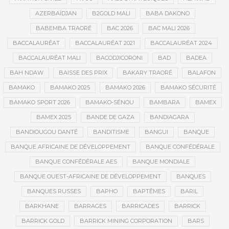
AZERBAÏDJAN
B2GOLD MALI
BABA DAKONO
BABEMBA TRAORÉ
BAC 2026
BAC MALI 2026
BACCALAURÉAT
BACCALAURÉAT 2021
BACCALAURÉAT 2024
BACCALAURÉAT MALI
BACODJICORONI
BAD
BADEA
BAH NDAW
BAISSE DES PRIX
BAKARY TRAORÉ
BALAFON
BAMAKO
BAMAKO 2025
BAMAKO 2026
BAMAKO SÉCURITÉ
BAMAKO SPORT 2026
BAMAKO-SÉNOU
BAMBARA
BAMEX
BAMEX 2025
BANDE DE GAZA
BANDIAGARA
BANDIOUGOU DANTÉ
BANDITISME
BANGUI
BANQUE
BANQUE AFRICAINE DE DÉVELOPPEMENT
BANQUE CONFÉDÉRALE
BANQUE CONFÉDÉRALE AES
BANQUE MONDIALE
BANQUE OUEST-AFRICAINE DE DÉVELOPPEMENT
BANQUES
BANQUES RUSSES
BAPHO
BAPTÊMES
BARIL
BARKHANE
BARRAGES
BARRICADES
BARRICK
BARRICK GOLD
BARRICK MINING CORPORATION
BARS