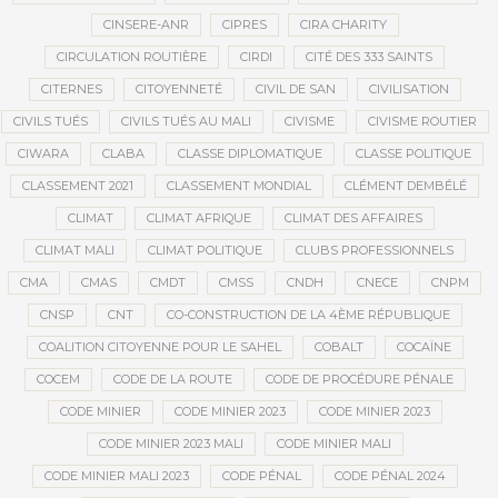
CINSERE-ANR
CIPRES
CIRA CHARITY
CIRCULATION ROUTIÈRE
CIRDI
CITÉ DES 333 SAINTS
CITERNES
CITOYENNETÉ
CIVIL DE SAN
CIVILISATION
CIVILS TUÉS
CIVILS TUÉS AU MALI
CIVISME
CIVISME ROUTIER
CIWARA
CLABA
CLASSE DIPLOMATIQUE
CLASSE POLITIQUE
CLASSEMENT 2021
CLASSEMENT MONDIAL
CLÉMENT DEMBÉLÉ
CLIMAT
CLIMAT AFRIQUE
CLIMAT DES AFFAIRES
CLIMAT MALI
CLIMAT POLITIQUE
CLUBS PROFESSIONNELS
CMA
CMAS
CMDT
CMSS
CNDH
CNECE
CNPM
CNSP
CNT
CO-CONSTRUCTION DE LA 4ÈME RÉPUBLIQUE
COALITION CITOYENNE POUR LE SAHEL
COBALT
COCAÏNE
COCEM
CODE DE LA ROUTE
CODE DE PROCÉDURE PÉNALE
CODE MINIER
CODE MINIER 2023
CODE MINIER 2023
CODE MINIER 2023 MALI
CODE MINIER MALI
CODE MINIER MALI 2023
CODE PÉNAL
CODE PÉNAL 2024