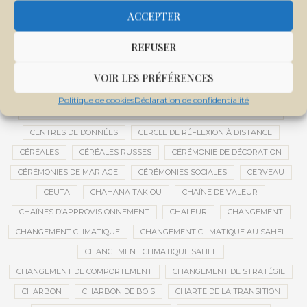
CENTRALE SOLAIRE DE SANANKOROBA
CENTRALES SOLAIRES
ACCEPTER
CENTRE D'INTELLIGENCE ARTIFICIELLE
REFUSER
CENTRE DE SANTÉ COMMUNAUTAIRE
CENTRE DU MALI
CENTRE INTERNATIONAL DE CONFÉRENCES DE BAMAKO
VOIR LES PRÉFÉRENCES
CENTRE MALI
Politique de cookies
Déclaration de confidentialité
CENTRE NATIONAL DES EXAMENS ET CONCOURS DE L’ÉDUCATION
CENTRES DE DONNÉES
CERCLE DE RÉFLEXION À DISTANCE
CÉRÉALES
CÉRÉALES RUSSES
CÉRÉMONIE DE DÉCORATION
CÉRÉMONIES DE MARIAGE
CÉRÉMONIES SOCIALES
CERVEAU
CEUTA
CHAHANA TAKIOU
CHAÎNE DE VALEUR
CHAÎNES D’APPROVISIONNEMENT
CHALEUR
CHANGEMENT
CHANGEMENT CLIMATIQUE
CHANGEMENT CLIMATIQUE AU SAHEL
CHANGEMENT CLIMATIQUE SAHEL
CHANGEMENT DE COMPORTEMENT
CHANGEMENT DE STRATÉGIE
CHARBON
CHARBON DE BOIS
CHARTE DE LA TRANSITION