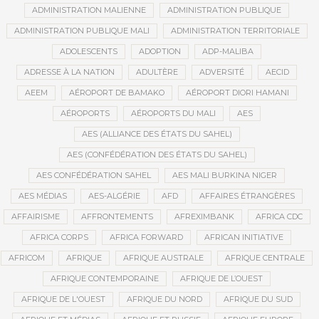
ADMINISTRATION MALIENNE
ADMINISTRATION PUBLIQUE
ADMINISTRATION PUBLIQUE MALI
ADMINISTRATION TERRITORIALE
ADOLESCENTS
ADOPTION
ADP-MALIBA
ADRESSE À LA NATION
ADULTÈRE
ADVERSITÉ
AECID
AEEM
AÉROPORT DE BAMAKO
AÉROPORT DIORI HAMANI
AÉROPORTS
AÉROPORTS DU MALI
AES
AES (ALLIANCE DES ÉTATS DU SAHEL)
AES (CONFÉDÉRATION DES ÉTATS DU SAHEL)
AES CONFÉDÉRATION SAHEL
AES MALI BURKINA NIGER
AES MÉDIAS
AES-ALGÉRIE
AFD
AFFAIRES ÉTRANGÈRES
AFFAIRISME
AFFRONTEMENTS
AFREXIMBANK
AFRICA CDC
AFRICA CORPS
AFRICA FORWARD
AFRICAN INITIATIVE
AFRICOM
AFRIQUE
AFRIQUE AUSTRALE
AFRIQUE CENTRALE
AFRIQUE CONTEMPORAINE
AFRIQUE DE L’OUEST
AFRIQUE DE L'OUEST
AFRIQUE DU NORD
AFRIQUE DU SUD