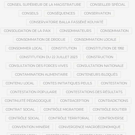
CONSEIL SUPÉRIEUR DE LA MAGISTRATURE
CONSEILLER SPÉCIAL
CONSEILS
CONSÉQUENCES
CONSERVATION
CONSERVATOIRE BALLA FASSÉKÉ KOUYATÉ
CONSOLIDATION DE LA PAIX
CONSOMMATEURS
CONSOMMATION
CONSOMMATION DE DROGUE
CONSOMMATION LOCALE
CONSOMMER LOCAL
CONSTITUTION
CONSTITUTION DE 1992
CONSTITUTION DU 22 JUILLET 2023
CONSTRUCTION
CONSULTATION DES FORCES VIVES
CONSULTATION NATIONALE
CONTAMINATION ALIMENTAIRE
CONTENEURS BLOQUÉS
CONTENU LOCAL
CONTES INITIATIQUES PEULS
CONTESTATION
CONTESTATION POPULAIRE
CONTESTATIONS DES RÉSULTATS
CONTINUITÉ PÉDAGOGIQUE
CONTRACEPTION
CONTRADICTIONS
CONTRAT SOCIAL
CONTRÔLE MIGRATOIRE
CONTRÔLE ROUTIER
CONTRÔLE SOCIAL
CONTRÔLE TERRITORIAL
CONTROVERSE
CONVENTION MINIÈRE
CONVERGENCE MACROÉCONOMIQUE