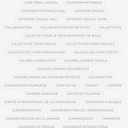
CODE PÉNAL MALIEN
COHÉSION NATIONALE
COHÉSION NATIONALE MALI
COHÉSION SOCIALE
COHÉSION SOCIALE MALI
COHÉSION SOCIALE SAHEL
COLLABORATION
COLLABORATION ENTRE ETATS
COLLECTEURS
COLLECTIF POUR LE DÉVELOPPEMENT DE BAKO
COLLECTIVITÉ TERRITORIALE
COLLECTIVITÉS TERRITORIALES
COLLECTIVITÉS TERRITORIALES MALI
COLLÈGE DES CHEFS D’ÉTAT
COLONEL ASSIMI GOÏTA
COLONEL LASSINA TOGOLA
COLONEL MAMADY DOUMBOUYA
COLONEL-MAJOR SOULEYMANE DEMBÉLÉ
COLONISATION
COLONISATION FRANÇAISE
COMATEX-SA
COMBAT
COMÉDIE
COMÉDIE AFRICAINE
COMITÉ DE PILOTAGE
COMITÉ INTERNATIONAL DE LA CROIX-ROUGE
COMMANDE PUBLIQUE
COMMÉMORATION
COMMÉMORATION DE L'INDÉPENDANCE
COMMÉMORATION DU 14 JANVIER
COMMERÇANTS
COMMERCE
COMMERCE EXTÉRIEUR
COMMERCE INTERNATIONAL