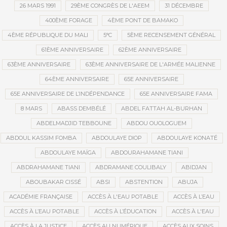
26 MARS 1991
29ÈME CONGRÈS DE L'AEEM
31 DÉCEMBRE
400ÈME FORAGE
4ÈME PONT DE BAMAKO
4ÈME RÉPUBLIQUE DU MALI
5°C
5ÈME RECENSEMENT GÉNÉRAL
61ÈME ANNIVERSAIRE
62ÈME ANNIVERSAIRE
63ÈME ANNIVERSAIRE
63ÈME ANNIVERSAIRE DE L'ARMÉE MALIENNE
64ÈME ANNIVERSAIRE
65E ANNIVERSAIRE
65E ANNIVERSAIRE DE L’INDÉPENDANCE
65E ANNIVERSAIRE FAMA
8 MARS
ABASS DEMBÉLÉ
ABDEL FATTAH AL-BURHAN
ABDELMADJID TEBBOUNE
ABDOU OUOLOGUEM
ABDOUL KASSIM FOMBA
ABDOULAYE DIOP
ABDOULAYE KONATÉ
ABDOULAYE MAÏGA
ABDOURAHAMANE TIANI
ABDRAHAMANE TIANI
ABDRAMANE COULIBALY
ABIDJAN
ABOUBAKAR CISSÉ
ABSI
ABSTENTION
ABUJA
ACADÉMIE FRANÇAISE
ACCÈS À L'EAU POTABLE
ACCÈS À L’EAU
ACCÈS À L’EAU POTABLE
ACCÈS À L’ÉDUCATION
ACCÈS À L'EAU
ACCÈS À LA JUSTICE
ACCÈS AU NUMÉRIQUE
ACCÈS AUX SOINS