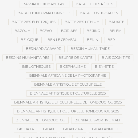
BASSIROU DIOMAYE FAYE
BATAILLE DES RÉCITS
BATAILLE INFORMATIONNELLE
BATAILLON TCHADIEN
BATTERIES ÉLECTRIQUES
BATTERIES LITHIUM
BAUXITE
BAZOUM
BCEAO
BCID-AES
BEIJING
BELÉM
BELGIQUE
BEN LE CERVEAU
BÉNIN
BER
BERNARD AYLWARD
BESOIN HUMANITAIRE
BESOINS HUMANITAIRES
BEURRE DE KARITÉ
BIAIS COGNITIFS
BIBLIOTHÈQUES
BICÉPHALISME
BIEN-ÊTRE
BIENNALE AFRICAINE DE LA PHOTOGRAPHIE
BIENNALE ARTISTIQUE ET CULTURELLE
BIENNALE ARTISTIQUE ET CULTURELLE 2025
BIENNALE ARTISTIQUE ET CULTURELLE DE TOMBOUCTOU 2025
BIENNALE ARTISTIQUE ET CULTURELLE TOMBOUCTOU 2025
BIENNALE DE TOMBOUCTOU
BIENNALE SPORTIVE MALI
BIG DATA
BILAN
BILAN 2024
BILAN ANNUEL