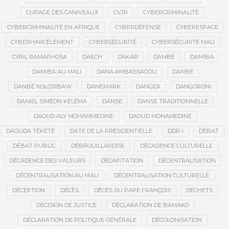
CURAGE DES CANIVEAUX
CVJR
CYBERCRIMINALITÉ
CYBERCRIMINALITÉ EN AFRIQUE
CYBERDÉFENSE
CYBERESPACE
CYBERHARCÈLEMENT
CYBERSÉCURITÉ
CYBERSÉCURITÉ MALI
CYRIL RAMAPHOSA
DAECH
DAKAR
DAMBÉ
DAMIBA
DAMIBA AU MALI
DANA AMBASSAGOU
DANBÉ
DANBÉ KOLOSIBAW
DANEMARK
DANGER
DANGORONI
DANIEL SIMÉON KÉLÉMA
DANSE
DANSE TRADITIONNELLE
DAOUD ALY MOHAMMEDINE
DAOUD MOHAMEDINE
DAOUDA TÉKÉTÉ
DATE DE LA PRÉSIDENTIELLE
DDR-I
DÉBAT
DÉBAT PUBLIC
DÉBROUILLARDISE
DÉCADENCE CULTURELLE
DÉCADENCE DES VALEURS
DÉCAPITATION
DÉCENTRALISATION
DÉCENTRALISATION AU MALI
DÉCENTRALISATION CULTURELLE
DÉCEPTION
DÉCÈS
DÉCÈS DU PAPE FRANÇOIS
DÉCHETS
DÉCISION DE JUSTICE
DÉCLARATION DE BAMAKO
DÉCLARATION DE POLITIQUE GÉNÉRALE
DÉCOLONISATION