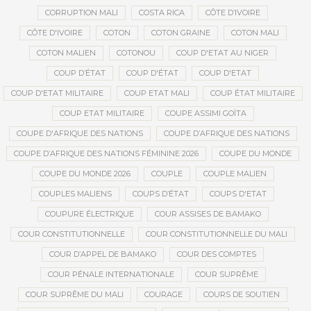
CORRUPTION MALI
COSTA RICA
CÔTE D’IVOIRE
CÔTE D'IVOIRE
COTON
COTON GRAINE
COTON MALI
COTON MALIEN
COTONOU
COUP D'ETAT AU NIGER
COUP D’ÉTAT
COUP D'ÉTAT
COUP D'ETAT
COUP D'ETAT MILITAIRE
COUP ETAT MALI
COUP ÉTAT MILITAIRE
COUP ETAT MILITAIRE
COUPE ASSIMI GOÏTA
COUPE D'AFRIQUE DES NATIONS
COUPE D’AFRIQUE DES NATIONS
COUPE D’AFRIQUE DES NATIONS FÉMININE 2026
COUPE DU MONDE
COUPE DU MONDE 2026
COUPLE
COUPLE MALIEN
COUPLES MALIENS
COUPS D’ÉTAT
COUPS D'ETAT
COUPURE ÉLECTRIQUE
COUR ASSISES DE BAMAKO
COUR CONSTITUTIONNELLE
COUR CONSTITUTIONNELLE DU MALI
COUR D’APPEL DE BAMAKO
COUR DES COMPTES
COUR PÉNALE INTERNATIONALE
COUR SUPRÊME
COUR SUPRÊME DU MALI
COURAGE
COURS DE SOUTIEN