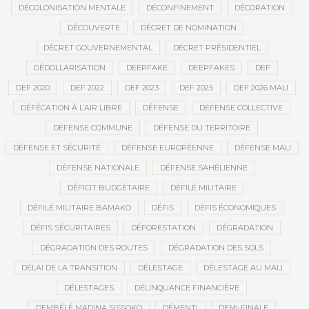
DÉCOLONISATION MENTALE
DÉCONFINEMENT
DÉCORATION
DÉCOUVERTE
DÉCRET DE NOMINATION
DÉCRET GOUVERNEMENTAL
DÉCRET PRÉSIDENTIEL
DÉDOLLARISATION
DEEPFAKE
DEEPFAKES
DEF
DEF 2020
DEF 2022
DEF 2023
DEF 2025
DEF 2026 MALI
DÉFÉCATION À L’AIR LIBRE
DÉFENSE
DÉFENSE COLLECTIVE
DÉFENSE COMMUNE
DÉFENSE DU TERRITOIRE
DÉFENSE ET SÉCURITÉ
DÉFENSE EUROPÉENNE
DÉFENSE MALI
DÉFENSE NATIONALE
DÉFENSE SAHÉLIENNE
DÉFICIT BUDGÉTAIRE
DÉFILÉ MILITAIRE
DÉFILÉ MILITAIRE BAMAKO
DÉFIS
DÉFIS ÉCONOMIQUES
DÉFIS SÉCURITAIRES
DÉFORESTATION
DÉGRADATION
DÉGRADATION DES ROUTES
DÉGRADATION DES SOLS
DÉLAI DE LA TRANSITION
DÉLESTAGE
DÉLESTAGE AU MALI
DÉLESTAGES
DÉLINQUANCE FINANCIÈRE
DEMBÉLÉ MADINA SISSOKO
DÉMENTI
DEMI-FINALE