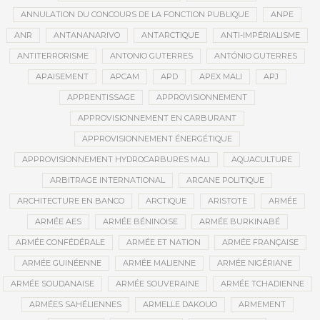
ANNULATION DU CONCOURS DE LA FONCTION PUBLIQUE
ANPE
ANR
ANTANANARIVO
ANTARCTIQUE
ANTI-IMPÉRIALISME
ANTITERRORISME
ANTONIO GUTERRES
ANTÓNIO GUTERRES
APAISEMENT
APCAM
APD
APEX MALI
APJ
APPRENTISSAGE
APPROVISIONNEMENT
APPROVISIONNEMENT EN CARBURANT
APPROVISIONNEMENT ÉNERGÉTIQUE
APPROVISIONNEMENT HYDROCARBURES MALI
AQUACULTURE
ARBITRAGE INTERNATIONAL
ARCANE POLITIQUE
ARCHITECTURE EN BANCO
ARCTIQUE
ARISTOTE
ARMÉE
ARMÉE AES
ARMÉE BÉNINOISE
ARMÉE BURKINABÉ
ARMÉE CONFÉDÉRALE
ARMÉE ET NATION
ARMÉE FRANÇAISE
ARMÉE GUINÉENNE
ARMÉE MALIENNE
ARMÉE NIGÉRIANE
ARMÉE SOUDANAISE
ARMÉE SOUVERAINE
ARMÉE TCHADIENNE
ARMÉES SAHÉLIENNES
ARMELLE DAKOUO
ARMEMENT