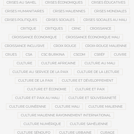
CRISES AU SAHEL
CRISES ÉCONOMIQUES
CRISES ÉDUCATIVES
CRISES HUMANITAIRES
CRISES MALIENNES
CRISES MONDIALES
CRISES POLITIQUES
CRISES SOCIALES
CRISES SOCIALES AU MALI
CRITIQUE
CRITIQUES
CRNC
CROISSANCE
CROISSANCE ÉCONOMIQUE
CROISSANCE ÉCONOMIQUE MALI
CROISSANCE INCLUSIVE
CROIX ROUGE
CROIX-ROUGE MALIENNE
CRUES
CSA
CSC BURKINA
CSCOM
CSRÉF
CUIVRE
CULTURE
CULTURE AFRICAINE
CULTURE AU MALI
CULTURE AU SERVICE DE LA PAIX
CULTURE DE LA LECTURE
CULTURE DE LA PAIX
CULTURE ET DÉVELOPPEMENT
CULTURE ET ÉCONOMIE
CULTURE ET PAIX
CULTURE ET PAIX AU MALI
CULTURE ET SOUVERAINETÉ
CULTURE GUINÉENNE
CULTURE MALI
CULTURE MALIENNE
CULTURE MALIENNE RAYONNEMENT INTERNATIONAL
CULTURE NUMÉRIQUE
CULTURE SAHÉLIENNE
CULTURE SÉNOUFO
CULTURE URBAINE
CURAGE