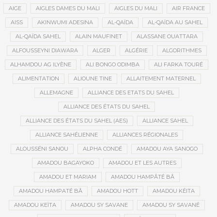
AIGE
AIGLES DAMES DU MALI
AIGLES DU MALI
AIR FRANCE
AISS
AKINWUMI ADESINA
AL-QAÏDA
AL-QAÏDA AU SAHEL
AL-QAÏDA SAHEL
ALAIN MAUFINET
ALASSANE OUATTARA
ALFOUSSEYNI DIAWARA
ALGER
ALGÉRIE
ALGORITHMES
ALHAMDOU AG ILYÈNE
ALI BONGO ODIMBA
ALI FARKA TOURÉ
ALIMENTATION
ALIOUNE TINE
ALLAITEMENT MATERNEL
ALLEMAGNE
ALLIANCE DES ETATS DU SAHEL
ALLIANCE DES ÉTATS DU SAHEL
ALLIANCE DES ÉTATS DU SAHEL (AES)
ALLIANCE SAHEL
ALLIANCE SAHÉLIENNE
ALLIANCES RÉGIONALES
ALOUSSÉNI SANOU
ALPHA CONDÉ
AMADOU AYA SANOGO
AMADOU BAGAYOKO
AMADOU ET LES AUTRES
AMADOU ET MARIAM
AMADOU HAMPÂTÉ BÂ
AMADOU HAMPATÉ BÂ
AMADOU HOTT
AMADOU KÉITA
AMADOU KEÏTA
AMADOU SY SAVANE
AMADOU SY SAVANÉ