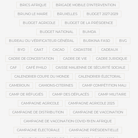
BRICS AFRIQUE
BRIGADE MOBILE D’INTERVENTION
BRUNO LE MAIRE
BRUXELLES
BUDGET 2027-2029
BUDGET AGRICOLE
BUDGET DE LA PRÉSIDENCE
BUDGET NATIONAL
BUMDA
BUREAU DU VÉRIFICATEUR GÉNÉRAL
BURKINA FASO
BVG
BYD
CAAT
CACAO
CADASTRE
CADEAUX
CADRE DE CONCERTATION
CADRE DE VIE
CADRE JURIDIQUE
CAF
CAFÉ PHILO
CAISSE MALIENNE DE SÉCURITÉ SOCIALE
CALENDRIER COUPE DU MONDE
CALENDRIER ÉLECTORAL
CAMEROUN
CAMIONS-CITERNES
CAMP COMPÉTITION MALI
CAMP DE RÉFUGIÉS
CAMP DES DÉPLACÉS
CAMP MILITAIRE
CAMPAGNE AGRICOLE
CAMPAGNE AGRICOLE 2025
CAMPAGNE DE DISTRIBUTION
CAMPAGNE DE VACCINATION
CAMPAGNE DE VACCINATION COVID-19 EN AFRIQUE
CAMPAGNE ÉLECTORALE
CAMPAGNE PRÉSIDENTIELLE