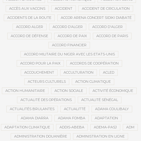
ACCÈS AUX VACCINS
ACCIDENT
ACCIDENT DE CIRCULATION
ACCIDENTS DE LA ROUTE
ACCOR ARENA CONCERT SIDIKI DIABATÉ
ACCORD ALGER
ACCORD D’ALGER
ACCORD D'ALGER
ACCORD DE DÉFENSE
ACCORD DE PAIX
ACCORD DE PARIS
ACCORD FINANCIER
ACCORD MILITAIRE DU NIGER AVEC LES ETATS-UNIS
ACCORD POUR LA PAIX
ACCORDS DE COOPÉRATION
ACCOUCHEMENT
ACCULTURATION
ACLED
ACTEURS CULTURELS
ACTION CLIMATIQUE
ACTION HUMANITAIRE
ACTION SOCIALE
ACTIVITÉ ÉCONOMIQUE
ACTUALITÉ DES OPÉRATIONS
ACTUALITÉ SÉNÉGAL
ACTUALITÉS BRULANTES
ACTUALITTÉ
ADAMA COULIBALY
ADAMA DIARRA
ADAMA FOMBA
ADAPTATION
ADAPTATION CLIMATIQUE
ADDIS-ABEBA
ADEMA-PASJ
ADM
ADMINISTRATION DOUANIÈRE
ADMINISTRATION EN LIGNE