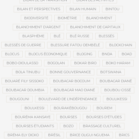
BILAN DE LA TRANSITION
BILAN DES ACTIVITÉS
BILAN ET PERSPECTIVES
BILAN HUMAIN
BINTOU
BIODIVERSITÉ
BIOMÉTRIE
BLANCHIMENT
BLANCHIMENT D’ARGENT
BLANCHIMENT DE CAPITAUX
BLASPHÈME
BLÉ
BLÉ RUSSE
BLESSÉS
BLESSÉS DE GUERRE
BLESSURE FATOU DEMBÉLÉ
BLOCKCHAIN
BLOCUS
BLOCUS ÉCONOMIQUE
BLOGING
BNDA
BOAD
BOBO-DIOULASSO
BOGOLAN
BOKAR BIRO
BOKO HARAM
BOLA TINUBU
BONNE GOUVERNANCE
BOTSWANA
BOUARÉ FILY SISSOKO
BOUBACAR BOCOUM
BOUBACAR DIANÉ
BOUBACAR DOUMBIA
BOUBACAR MAO DIANÉ
BOUBOU CISSÉ
BOUGOUNI
BOULEVARD DE L’INDÉPENDANCE
BOULIKESSI
BOULKESSI
BOURAKÉBOUGOU
BOUREM
BOURÉMA KANSAYE
BOURSES
BOURSES D'ÉTUDES
BOURSES ÉTUDIANTS
BOZO
BRASSAGE CULTUREL
BRÉMA ELY DICKO
BRÉSIL
BRICE OLIGUI NGUEMA
BRICS