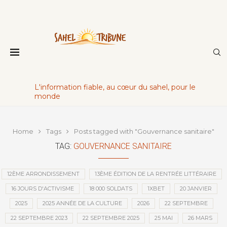
L'information fiable, au cœur du sahel, pour le
monde
Home
Tags
Posts tagged with "Gouvernance sanitaire"
TAG:
GOUVERNANCE SANITAIRE
12ÈME ARRONDISSEMENT
13ÈME ÉDITION DE LA RENTRÉE LITTÉRAIRE
16 JOURS D'ACTIVISME
18 000 SOLDATS
1XBET
20 JANVIER
2025
2025 ANNÉE DE LA CULTURE
2026
22 SEPTEMBRE
22 SEPTEMBRE 2023
22 SEPTEMBRE 2025
25 MAI
26 MARS