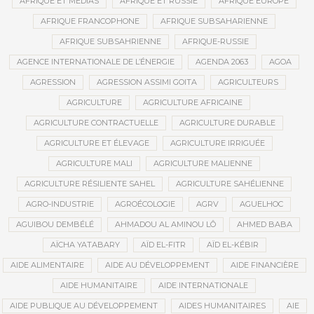
AFRIQUE ET MÉDIAS
AFRIQUE ET RUSSIE
AFRIQUE EUROPE
AFRIQUE FRANCOPHONE
AFRIQUE SUBSAHARIENNE
AFRIQUE SUBSAHRIENNE
AFRIQUE-RUSSIE
AGENCE INTERNATIONALE DE L’ÉNERGIE
AGENDA 2063
AGOA
AGRESSION
AGRESSION ASSIMI GOITA
AGRICULTEURS
AGRICULTURE
AGRICULTURE AFRICAINE
AGRICULTURE CONTRACTUELLE
AGRICULTURE DURABLE
AGRICULTURE ET ÉLEVAGE
AGRICULTURE IRRIGUÉE
AGRICULTURE MALI
AGRICULTURE MALIENNE
AGRICULTURE RÉSILIENTE SAHEL
AGRICULTURE SAHÉLIENNE
AGRO-INDUSTRIE
AGROÉCOLOGIE
AGRV
AGUELHOC
AGUIBOU DEMBÉLÉ
AHMADOU AL AMINOU LÔ
AHMED BABA
AÏCHA YATABARY
AÏD EL-FITR
AÏD EL-KÉBIR
AIDE ALIMENTAIRE
AIDE AU DÉVELOPPEMENT
AIDE FINANCIÈRE
AIDE HUMANITAIRE
AIDE INTERNATIONALE
AIDE PUBLIQUE AU DÉVELOPPEMENT
AIDES HUMANITAIRES
AIE