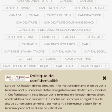
CAMPUS UNIVERSITAIRE
CAN 2023
CAN 2025
CAN CÔTE D'IVOIRE
CAN FÉMININE 2026
CAN FÉMININE MAROC
CANADA
CANAM
CANCER DU SEIN
CANDIDATS DEF
CANDIDATURE
CANDIDATURE D'OUSMANE SONKO
CANDIDATURE DE ALASSANE DRAMANE OUATTARA
CANDIDATURE ONU
CANICULE
CANICULES
CANIVEAUX
CANNABIS
CANTINES SCOLAIRES
CAP
CAPITAINE IBRAHIM TRAORÉ
CAPITAL HUMAIN
CAPITAL SOCIAL
CAPITOLE
CARBURANT
CARBURANT MALI
CARTE D’IDENTITÉ BIOMÉTRIQUE
CARTE NINA
CARTONS ROUGES
CASABLANCA
CATASTROPHE
CATASTROPHE NATURELLE
Politique de
confidentialité
CATASTROPHES CLIMATIQUES
CATASTROPHES NATURELLES
Lors de l’utilisation de nos sites, des informations de navigation de votre
CAUTION 10 000 DOLLARS
CAUTION DE VISA
CDAT
CECOGEC
terminal sont susceptibles d’être enregistrées dans des fichiers « Cookies
». Ces fichiers sont installés sur votre terminal en fonction de vos choix,
CÉDÉAO
CEDEAO
CEI
CÉLÉBRATION NATIONALE
CEMAC
modifiables à tout moment. Un cookie est un fichier enregistré sur le
CEMAPI
CEN-SNESUP
CENOU
CENSURE
disque dur de votre terminal, permettant à l’émetteur d’identifier le
terminal pendant sa durée de validation.
CENTRAFRIQUE
CENTRALE SOLAIRE