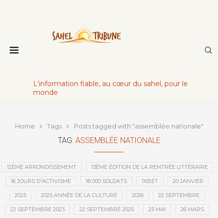
L'information fiable, au cœur du sahel, pour le
monde
Home
Tags
Posts tagged with "assemblée nationale"
TAG:
ASSEMBLÉE NATIONALE
12ÈME ARRONDISSEMENT
13ÈME ÉDITION DE LA RENTRÉE LITTÉRAIRE
16 JOURS D'ACTIVISME
18 000 SOLDATS
1XBET
20 JANVIER
2025
2025 ANNÉE DE LA CULTURE
2026
22 SEPTEMBRE
22 SEPTEMBRE 2023
22 SEPTEMBRE 2025
25 MAI
26 MARS