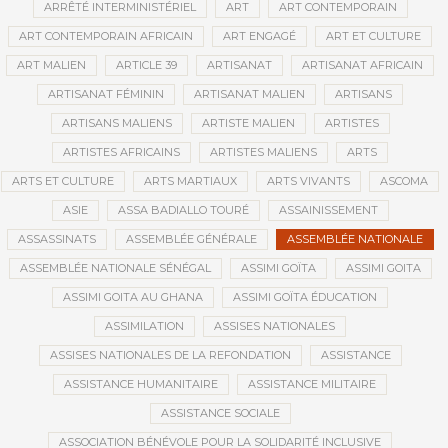
ARRÊTÉ INTERMINISTÉRIEL
ART
ART CONTEMPORAIN
ART CONTEMPORAIN AFRICAIN
ART ENGAGÉ
ART ET CULTURE
ART MALIEN
ARTICLE 39
ARTISANAT
ARTISANAT AFRICAIN
ARTISANAT FÉMININ
ARTISANAT MALIEN
ARTISANS
ARTISANS MALIENS
ARTISTE MALIEN
ARTISTES
ARTISTES AFRICAINS
ARTISTES MALIENS
ARTS
ARTS ET CULTURE
ARTS MARTIAUX
ARTS VIVANTS
ASCOMA
ASIE
ASSA BADIALLO TOURÉ
ASSAINISSEMENT
ASSASSINATS
ASSEMBLÉE GÉNÉRALE
ASSEMBLÉE NATIONALE
ASSEMBLÉE NATIONALE SÉNÉGAL
ASSIMI GOÏTA
ASSIMI GOITA
ASSIMI GOITA AU GHANA
ASSIMI GOÏTA ÉDUCATION
ASSIMILATION
ASSISES NATIONALES
ASSISES NATIONALES DE LA REFONDATION
ASSISTANCE
ASSISTANCE HUMANITAIRE
ASSISTANCE MILITAIRE
ASSISTANCE SOCIALE
ASSOCIATION BÉNÉVOLE POUR LA SOLIDARITÉ INCLUSIVE