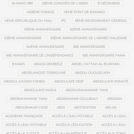
26 MARS 1991
29ÈME CONGRÈS DE L'AEEM
31 DÉCEMBRE
400ÈME FORAGE
4ÈME PONT DE BAMAKO
4ÈME RÉPUBLIQUE DU MALI
5°C
5ÈME RECENSEMENT GÉNÉRAL
61ÈME ANNIVERSAIRE
62ÈME ANNIVERSAIRE
63ÈME ANNIVERSAIRE
63ÈME ANNIVERSAIRE DE L'ARMÉE MALIENNE
64ÈME ANNIVERSAIRE
65E ANNIVERSAIRE
65E ANNIVERSAIRE DE L’INDÉPENDANCE
65E ANNIVERSAIRE FAMA
8 MARS
ABASS DEMBÉLÉ
ABDEL FATTAH AL-BURHAN
ABDELMADJID TEBBOUNE
ABDOU OUOLOGUEM
ABDOUL KASSIM FOMBA
ABDOULAYE DIOP
ABDOULAYE KONATÉ
ABDOULAYE MAÏGA
ABDOURAHAMANE TIANI
ABDRAHAMANE TIANI
ABDRAMANE COULIBALY
ABIDJAN
ABOUBAKAR CISSÉ
ABSI
ABSTENTION
ABUJA
ACADÉMIE FRANÇAISE
ACCÈS À L'EAU POTABLE
ACCÈS À L’EAU
ACCÈS À L’EAU POTABLE
ACCÈS À L’ÉDUCATION
ACCÈS À L'EAU
ACCÈS À LA JUSTICE
ACCÈS AU NUMÉRIQUE
ACCÈS AUX SOINS