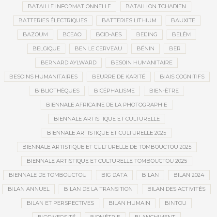
BATAILLE INFORMATIONNELLE
BATAILLON TCHADIEN
BATTERIES ÉLECTRIQUES
BATTERIES LITHIUM
BAUXITE
BAZOUM
BCEAO
BCID-AES
BEIJING
BELÉM
BELGIQUE
BEN LE CERVEAU
BÉNIN
BER
BERNARD AYLWARD
BESOIN HUMANITAIRE
BESOINS HUMANITAIRES
BEURRE DE KARITÉ
BIAIS COGNITIFS
BIBLIOTHÈQUES
BICÉPHALISME
BIEN-ÊTRE
BIENNALE AFRICAINE DE LA PHOTOGRAPHIE
BIENNALE ARTISTIQUE ET CULTURELLE
BIENNALE ARTISTIQUE ET CULTURELLE 2025
BIENNALE ARTISTIQUE ET CULTURELLE DE TOMBOUCTOU 2025
BIENNALE ARTISTIQUE ET CULTURELLE TOMBOUCTOU 2025
BIENNALE DE TOMBOUCTOU
BIG DATA
BILAN
BILAN 2024
BILAN ANNUEL
BILAN DE LA TRANSITION
BILAN DES ACTIVITÉS
BILAN ET PERSPECTIVES
BILAN HUMAIN
BINTOU