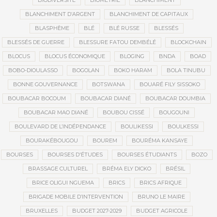
BIODIVERSITÉ
BIOMÉTRIE
BLANCHIMENT
BLANCHIMENT D’ARGENT
BLANCHIMENT DE CAPITAUX
BLASPHÈME
BLÉ
BLÉ RUSSE
BLESSÉS
BLESSÉS DE GUERRE
BLESSURE FATOU DEMBÉLÉ
BLOCKCHAIN
BLOCUS
BLOCUS ÉCONOMIQUE
BLOGING
BNDA
BOAD
BOBO-DIOULASSO
BOGOLAN
BOKO HARAM
BOLA TINUBU
BONNE GOUVERNANCE
BOTSWANA
BOUARÉ FILY SISSOKO
BOUBACAR BOCOUM
BOUBACAR DIANÉ
BOUBACAR DOUMBIA
BOUBACAR MAO DIANÉ
BOUBOU CISSÉ
BOUGOUNI
BOULEVARD DE L’INDÉPENDANCE
BOULIKESSI
BOULKESSI
BOURAKÉBOUGOU
BOUREM
BOURÉMA KANSAYE
BOURSES
BOURSES D'ÉTUDES
BOURSES ÉTUDIANTS
BOZO
BRASSAGE CULTUREL
BRÉMA ELY DICKO
BRÉSIL
BRICE OLIGUI NGUEMA
BRICS
BRICS AFRIQUE
BRIGADE MOBILE D’INTERVENTION
BRUNO LE MAIRE
BRUXELLES
BUDGET 2027-2029
BUDGET AGRICOLE