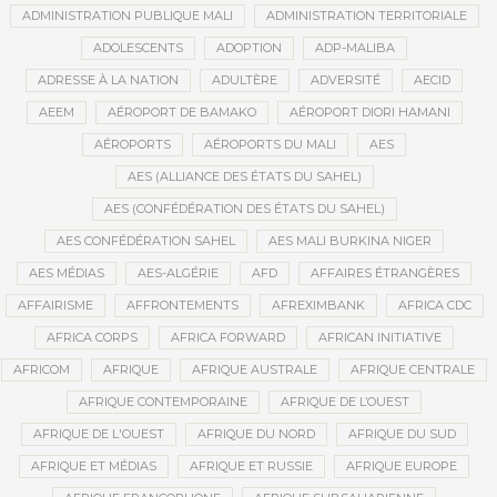
ADMINISTRATION PUBLIQUE MALI
ADMINISTRATION TERRITORIALE
ADOLESCENTS
ADOPTION
ADP-MALIBA
ADRESSE À LA NATION
ADULTÈRE
ADVERSITÉ
AECID
AEEM
AÉROPORT DE BAMAKO
AÉROPORT DIORI HAMANI
AÉROPORTS
AÉROPORTS DU MALI
AES
AES (ALLIANCE DES ÉTATS DU SAHEL)
AES (CONFÉDÉRATION DES ÉTATS DU SAHEL)
AES CONFÉDÉRATION SAHEL
AES MALI BURKINA NIGER
AES MÉDIAS
AES-ALGÉRIE
AFD
AFFAIRES ÉTRANGÈRES
AFFAIRISME
AFFRONTEMENTS
AFREXIMBANK
AFRICA CDC
AFRICA CORPS
AFRICA FORWARD
AFRICAN INITIATIVE
AFRICOM
AFRIQUE
AFRIQUE AUSTRALE
AFRIQUE CENTRALE
AFRIQUE CONTEMPORAINE
AFRIQUE DE L’OUEST
AFRIQUE DE L'OUEST
AFRIQUE DU NORD
AFRIQUE DU SUD
AFRIQUE ET MÉDIAS
AFRIQUE ET RUSSIE
AFRIQUE EUROPE