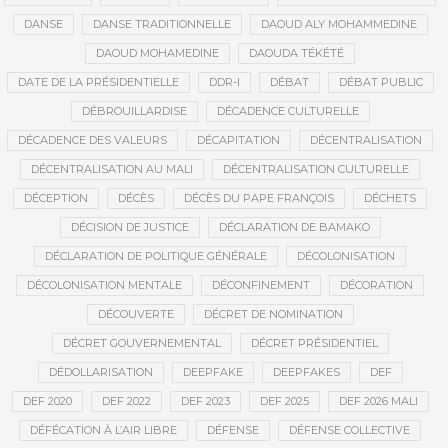
DANSE
DANSE TRADITIONNELLE
DAOUD ALY MOHAMMEDINE
DAOUD MOHAMEDINE
DAOUDA TÉKÉTÉ
DATE DE LA PRÉSIDENTIELLE
DDR-I
DÉBAT
DÉBAT PUBLIC
DÉBROUILLARDISE
DÉCADENCE CULTURELLE
DÉCADENCE DES VALEURS
DÉCAPITATION
DÉCENTRALISATION
DÉCENTRALISATION AU MALI
DÉCENTRALISATION CULTURELLE
DÉCEPTION
DÉCÈS
DÉCÈS DU PAPE FRANÇOIS
DÉCHETS
DÉCISION DE JUSTICE
DÉCLARATION DE BAMAKO
DÉCLARATION DE POLITIQUE GÉNÉRALE
DÉCOLONISATION
DÉCOLONISATION MENTALE
DÉCONFINEMENT
DÉCORATION
DÉCOUVERTE
DÉCRET DE NOMINATION
DÉCRET GOUVERNEMENTAL
DÉCRET PRÉSIDENTIEL
DÉDOLLARISATION
DEEPFAKE
DEEPFAKES
DEF
DEF 2020
DEF 2022
DEF 2023
DEF 2025
DEF 2026 MALI
DÉFÉCATION À L’AIR LIBRE
DÉFENSE
DÉFENSE COLLECTIVE