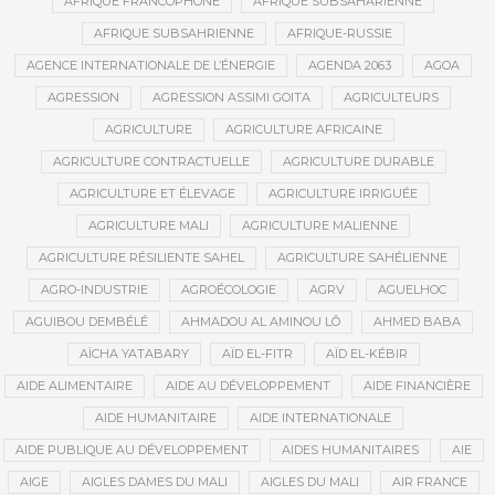
AFRIQUE FRANCOPHONE
AFRIQUE SUBSAHARIENNE
AFRIQUE SUBSAHRIENNE
AFRIQUE-RUSSIE
AGENCE INTERNATIONALE DE L’ÉNERGIE
AGENDA 2063
AGOA
AGRESSION
AGRESSION ASSIMI GOITA
AGRICULTEURS
AGRICULTURE
AGRICULTURE AFRICAINE
AGRICULTURE CONTRACTUELLE
AGRICULTURE DURABLE
AGRICULTURE ET ÉLEVAGE
AGRICULTURE IRRIGUÉE
AGRICULTURE MALI
AGRICULTURE MALIENNE
AGRICULTURE RÉSILIENTE SAHEL
AGRICULTURE SAHÉLIENNE
AGRO-INDUSTRIE
AGROÉCOLOGIE
AGRV
AGUELHOC
AGUIBOU DEMBÉLÉ
AHMADOU AL AMINOU LÔ
AHMED BABA
AÏCHA YATABARY
AÏD EL-FITR
AÏD EL-KÉBIR
AIDE ALIMENTAIRE
AIDE AU DÉVELOPPEMENT
AIDE FINANCIÈRE
AIDE HUMANITAIRE
AIDE INTERNATIONALE
AIDE PUBLIQUE AU DÉVELOPPEMENT
AIDES HUMANITAIRES
AIE
AIGE
AIGLES DAMES DU MALI
AIGLES DU MALI
AIR FRANCE