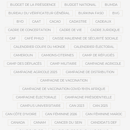
BUDGET DE LA PRÉSIDENCE
BUDGET NATIONAL
BUMDA
BUREAU DU VÉRIFICATEUR GÉNÉRAL
BURKINA FASO
BVG
BYD
CAAT
CACAO
CADASTRE
CADEAUX
CADRE DE CONCERTATION
CADRE DE VIE
CADRE JURIDIQUE
CAF
CAFÉ PHILO
CAISSE MALIENNE DE SÉCURITÉ SOCIALE
CALENDRIER COUPE DU MONDE
CALENDRIER ÉLECTORAL
CAMEROUN
CAMIONS-CITERNES
CAMP DE RÉFUGIÉS
CAMP DES DÉPLACÉS
CAMP MILITAIRE
CAMPAGNE AGRICOLE
CAMPAGNE AGRICOLE 2025
CAMPAGNE DE DISTRIBUTION
CAMPAGNE DE VACCINATION
CAMPAGNE DE VACCINATION COVID-19 EN AFRIQUE
CAMPAGNE ÉLECTORALE
CAMPAGNE PRÉSIDENTIELLE
CAMPUS UNIVERSITAIRE
CAN 2023
CAN 2025
CAN CÔTE D'IVOIRE
CAN FÉMININE 2026
CAN FÉMININE MAROC
CANADA
CANAM
CANCER DU SEIN
CANDIDATS DEF