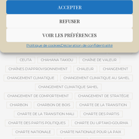
CENTRE INTERNATIONAL DE CONFÉRENCES DE BAMAKO
ACCEPTER
CENTRE MALI
REFUSER
CENTRE NATIONAL DES EXAMENS ET CONCOURS DE L’ÉDUCATION
CENTRES DE DONNÉES
CERCLE DE RÉFLEXION À DISTANCE
VOIR LES PRÉFÉRENCES
CÉRÉALES
CÉRÉALES RUSSES
CÉRÉMONIE DE DÉCORATION
Politique de cookies
Déclaration de confidentialité
CÉRÉMONIES DE MARIAGE
CÉRÉMONIES SOCIALES
CERVEAU
CEUTA
CHAHANA TAKIOU
CHAÎNE DE VALEUR
CHAÎNES D’APPROVISIONNEMENT
CHALEUR
CHANGEMENT
CHANGEMENT CLIMATIQUE
CHANGEMENT CLIMATIQUE AU SAHEL
CHANGEMENT CLIMATIQUE SAHEL
CHANGEMENT DE COMPORTEMENT
CHANGEMENT DE STRATÉGIE
CHARBON
CHARBON DE BOIS
CHARTE DE LA TRANSITION
CHARTE DE LA TRANSITION MALI
CHARTE DES PARTIS
CHARTE DES PARTIS POLITIQUES
CHARTE DU LIPTAKO-GOURMA
CHARTE NATIONALE
CHARTE NATIONALE POUR LA PAIX