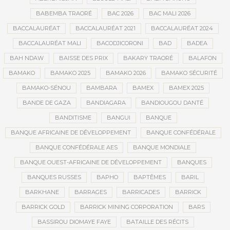
BABEMBA TRAORÉ
BAC 2026
BAC MALI 2026
BACCALAURÉAT
BACCALAURÉAT 2021
BACCALAURÉAT 2024
BACCALAURÉAT MALI
BACODJICORONI
BAD
BADEA
BAH NDAW
BAISSE DES PRIX
BAKARY TRAORÉ
BALAFON
BAMAKO
BAMAKO 2025
BAMAKO 2026
BAMAKO SÉCURITÉ
BAMAKO-SÉNOU
BAMBARA
BAMEX
BAMEX 2025
BANDE DE GAZA
BANDIAGARA
BANDIOUGOU DANTÉ
BANDITISME
BANGUI
BANQUE
BANQUE AFRICAINE DE DÉVELOPPEMENT
BANQUE CONFÉDÉRALE
BANQUE CONFÉDÉRALE AES
BANQUE MONDIALE
BANQUE OUEST-AFRICAINE DE DÉVELOPPEMENT
BANQUES
BANQUES RUSSES
BAPHO
BAPTÊMES
BARIL
BARKHANE
BARRAGES
BARRICADES
BARRICK
BARRICK GOLD
BARRICK MINING CORPORATION
BARS
BASSIROU DIOMAYE FAYE
BATAILLE DES RÉCITS