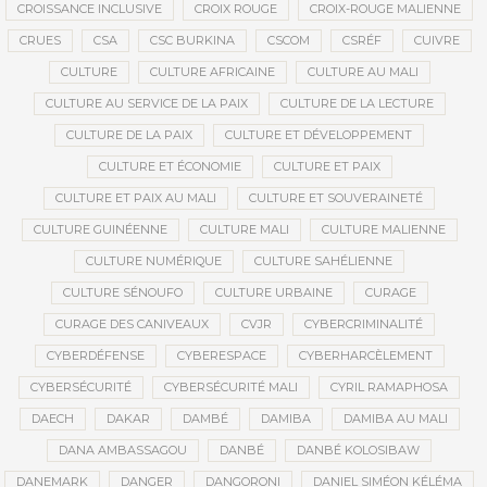
CROISSANCE INCLUSIVE
CROIX ROUGE
CROIX-ROUGE MALIENNE
CRUES
CSA
CSC BURKINA
CSCOM
CSRÉF
CUIVRE
CULTURE
CULTURE AFRICAINE
CULTURE AU MALI
CULTURE AU SERVICE DE LA PAIX
CULTURE DE LA LECTURE
CULTURE DE LA PAIX
CULTURE ET DÉVELOPPEMENT
CULTURE ET ÉCONOMIE
CULTURE ET PAIX
CULTURE ET PAIX AU MALI
CULTURE ET SOUVERAINETÉ
CULTURE GUINÉENNE
CULTURE MALI
CULTURE MALIENNE
CULTURE NUMÉRIQUE
CULTURE SAHÉLIENNE
CULTURE SÉNOUFO
CULTURE URBAINE
CURAGE
CURAGE DES CANIVEAUX
CVJR
CYBERCRIMINALITÉ
CYBERDÉFENSE
CYBERESPACE
CYBERHARCÈLEMENT
CYBERSÉCURITÉ
CYBERSÉCURITÉ MALI
CYRIL RAMAPHOSA
DAECH
DAKAR
DAMBÉ
DAMIBA
DAMIBA AU MALI
DANA AMBASSAGOU
DANBÉ
DANBÉ KOLOSIBAW
DANEMARK
DANGER
DANGORONI
DANIEL SIMÉON KÉLÉMA