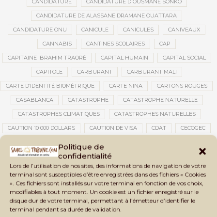
CANDIDATURE
CANDIDATURE D'OUSMANE SONKO
CANDIDATURE DE ALASSANE DRAMANE OUATTARA
CANDIDATURE ONU
CANICULE
CANICULES
CANIVEAUX
CANNABIS
CANTINES SCOLAIRES
CAP
CAPITAINE IBRAHIM TRAORÉ
CAPITAL HUMAIN
CAPITAL SOCIAL
CAPITOLE
CARBURANT
CARBURANT MALI
CARTE D’IDENTITÉ BIOMÉTRIQUE
CARTE NINA
CARTONS ROUGES
CASABLANCA
CATASTROPHE
CATASTROPHE NATURELLE
CATASTROPHES CLIMATIQUES
CATASTROPHES NATURELLES
CAUTION 10 000 DOLLARS
CAUTION DE VISA
CDAT
CECOGEC
CEDEAO
CÉDÉAO
CEI
CÉLÉBRATION NATIONALE
CEMAC
Politique de
confidentialité
CEMAPI
CEN-SNESUP
CENOU
CENSURE
Lors de l’utilisation de nos sites, des informations de navigation de votre
CENTRAFRIQUE
CENTRALE SOLAIRE
terminal sont susceptibles d’être enregistrées dans des fichiers « Cookies
». Ces fichiers sont installés sur votre terminal en fonction de vos choix,
CENTRALE SOLAIRE DE SANANKOROBA
CENTRALES SOLAIRES
modifiables à tout moment. Un cookie est un fichier enregistré sur le
CENTRE D'INTELLIGENCE ARTIFICIELLE
disque dur de votre terminal, permettant à l’émetteur d’identifier le
terminal pendant sa durée de validation.
CENTRE DE SANTÉ COMMUNAUTAIRE
CENTRE DU MALI