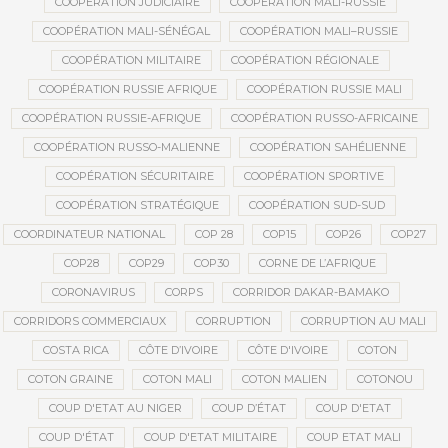
COOPÉRATION JUDICIAIRE
COOPÉRATION MALI-RUSSIE
COOPÉRATION MALI-SÉNÉGAL
COOPÉRATION MALI–RUSSIE
COOPÉRATION MILITAIRE
COOPÉRATION RÉGIONALE
COOPÉRATION RUSSIE AFRIQUE
COOPÉRATION RUSSIE MALI
COOPÉRATION RUSSIE-AFRIQUE
COOPÉRATION RUSSO-AFRICAINE
COOPÉRATION RUSSO-MALIENNE
COOPÉRATION SAHÉLIENNE
COOPÉRATION SÉCURITAIRE
COOPÉRATION SPORTIVE
COOPÉRATION STRATÉGIQUE
COOPÉRATION SUD-SUD
COORDINATEUR NATIONAL
COP 28
COP15
COP26
COP27
COP28
COP29
COP30
CORNE DE L’AFRIQUE
CORONAVIRUS
CORPS
CORRIDOR DAKAR-BAMAKO
CORRIDORS COMMERCIAUX
CORRUPTION
CORRUPTION AU MALI
COSTA RICA
CÔTE D’IVOIRE
CÔTE D'IVOIRE
COTON
COTON GRAINE
COTON MALI
COTON MALIEN
COTONOU
COUP D'ETAT AU NIGER
COUP D’ÉTAT
COUP D'ETAT
COUP D'ÉTAT
COUP D'ETAT MILITAIRE
COUP ETAT MALI