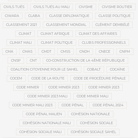
CIVILS TUÉS
CIVILS TUÉS AU MALI
CIVISME
CIVISME ROUTIER
CIWARA
CLABA
CLASSE DIPLOMATIQUE
CLASSE POLITIQUE
CLASSEMENT 2021
CLASSEMENT MONDIAL
CLÉMENT DEMBÉLÉ
CLIMAT
CLIMAT AFRIQUE
CLIMAT DES AFFAIRES
CLIMAT MALI
CLIMAT POLITIQUE
CLUBS PROFESSIONNELS
CMA
CMAS
CMDT
CMSS
CNDH
CNECE
CNPM
CNSP
CNT
CO-CONSTRUCTION DE LA 4ÈME RÉPUBLIQUE
COALITION CITOYENNE POUR LE SAHEL
COBALT
COCAÏNE
COCEM
CODE DE LA ROUTE
CODE DE PROCÉDURE PÉNALE
CODE MINIER
CODE MINIER 2023
CODE MINIER 2023
CODE MINIER 2023 MALI
CODE MINIER MALI
CODE MINIER MALI 2023
CODE PÉNAL
CODE PÉNAL 2024
CODE PÉNAL MALIEN
COHÉSION NATIONALE
COHÉSION NATIONALE MALI
COHÉSION SOCIALE
COHÉSION SOCIALE MALI
COHÉSION SOCIALE SAHEL