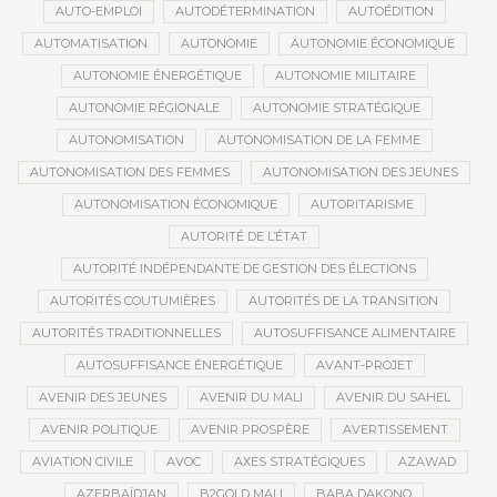
AUTO-EMPLOI
AUTODÉTERMINATION
AUTOÉDITION
AUTOMATISATION
AUTONOMIE
AUTONOMIE ÉCONOMIQUE
AUTONOMIE ÉNERGÉTIQUE
AUTONOMIE MILITAIRE
AUTONOMIE RÉGIONALE
AUTONOMIE STRATÉGIQUE
AUTONOMISATION
AUTONOMISATION DE LA FEMME
AUTONOMISATION DES FEMMES
AUTONOMISATION DES JEUNES
AUTONOMISATION ÉCONOMIQUE
AUTORITARISME
AUTORITÉ DE L’ÉTAT
AUTORITÉ INDÉPENDANTE DE GESTION DES ÉLECTIONS
AUTORITÉS COUTUMIÈRES
AUTORITÉS DE LA TRANSITION
AUTORITÉS TRADITIONNELLES
AUTOSUFFISANCE ALIMENTAIRE
AUTOSUFFISANCE ÉNERGÉTIQUE
AVANT-PROJET
AVENIR DES JEUNES
AVENIR DU MALI
AVENIR DU SAHEL
AVENIR POLITIQUE
AVENIR PROSPÈRE
AVERTISSEMENT
AVIATION CIVILE
AVOC
AXES STRATÉGIQUES
AZAWAD
AZERBAÏDJAN
B2GOLD MALI
BABA DAKONO