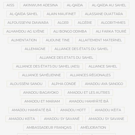
AISS
AKINWUMI ADESINA
AL-QAÏDA
AL-QAÏDA AU SAHEL
AL-QAÏDA SAHEL
ALAIN MAUFINET
ALASSANE OUATTARA
ALFOUSSEYNI DIAWARA
ALGER
ALGÉRIE
ALGORITHMES
ALHAMDOU AG ILYÈNE
ALI BONGO ODIMBA
ALI FARKA TOURÉ
ALIMENTATION
ALIOUNE TINE
ALLAITEMENT MATERNEL
ALLEMAGNE
ALLIANCE DES ÉTATS DU SAHEL
ALLIANCE DES ETATS DU SAHEL
ALLIANCE DES ÉTATS DU SAHEL (AES)
ALLIANCE SAHEL
ALLIANCE SAHÉLIENNE
ALLIANCES RÉGIONALES
ALOUSSÉNI SANOU
ALPHA CONDÉ
AMADOU AYA SANOGO
AMADOU BAGAYOKO
AMADOU ET LES AUTRES
AMADOU ET MARIAM
AMADOU HAMPÂTÉ BÂ
AMADOU HAMPATÉ BÂ
AMADOU HOTT
AMADOU KÉITA
AMADOU KEÏTA
AMADOU SY SAVANÉ
AMADOU SY SAVANE
AMBASSADEUR FRANÇAIS
AMÉLIORATION