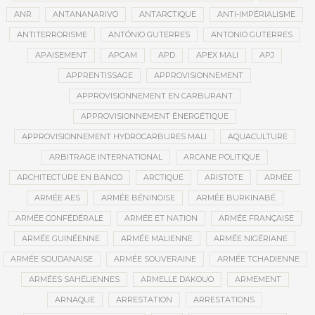
ANR
ANTANANARIVO
ANTARCTIQUE
ANTI-IMPÉRIALISME
ANTITERRORISME
ANTÓNIO GUTERRES
ANTONIO GUTERRES
APAISEMENT
APCAM
APD
APEX MALI
APJ
APPRENTISSAGE
APPROVISIONNEMENT
APPROVISIONNEMENT EN CARBURANT
APPROVISIONNEMENT ÉNERGÉTIQUE
APPROVISIONNEMENT HYDROCARBURES MALI
AQUACULTURE
ARBITRAGE INTERNATIONAL
ARCANE POLITIQUE
ARCHITECTURE EN BANCO
ARCTIQUE
ARISTOTE
ARMÉE
ARMÉE AES
ARMÉE BÉNINOISE
ARMÉE BURKINABÉ
ARMÉE CONFÉDÉRALE
ARMÉE ET NATION
ARMÉE FRANÇAISE
ARMÉE GUINÉENNE
ARMÉE MALIENNE
ARMÉE NIGÉRIANE
ARMÉE SOUDANAISE
ARMÉE SOUVERAINE
ARMÉE TCHADIENNE
ARMÉES SAHÉLIENNES
ARMELLE DAKOUO
ARMEMENT
ARNAQUE
ARRESTATION
ARRESTATIONS