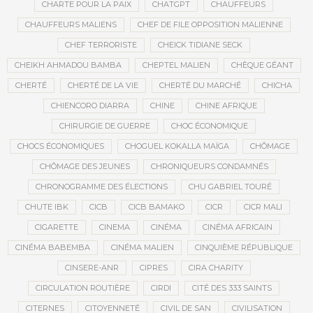
CHARTE POUR LA PAIX
CHATGPT
CHAUFFEURS
CHAUFFEURS MALIENS
CHEF DE FILE OPPOSITION MALIENNE
CHEF TERRORISTE
CHEICK TIDIANE SECK
CHEIKH AHMADOU BAMBA
CHEPTEL MALIEN
CHÈQUE GÉANT
CHERTÉ
CHERTÉ DE LA VIE
CHERTÉ DU MARCHÉ
CHICHA
CHIENCORO DIARRA
CHINE
CHINE AFRIQUE
CHIRURGIE DE GUERRE
CHOC ÉCONOMIQUE
CHOCS ÉCONOMIQUES
CHOGUEL KOKALLA MAÏGA
CHÔMAGE
CHÔMAGE DES JEUNES
CHRONIQUEURS CONDAMNÉS
CHRONOGRAMME DES ÉLECTIONS
CHU GABRIEL TOURÉ
CHUTE IBK
CICB
CICB BAMAKO
CICR
CICR MALI
CIGARETTE
CINEMA
CINÉMA
CINÉMA AFRICAIN
CINÉMA BABEMBA
CINÉMA MALIEN
CINQUIÈME RÉPUBLIQUE
CINSERE-ANR
CIPRES
CIRA CHARITY
CIRCULATION ROUTIÈRE
CIRDI
CITÉ DES 333 SAINTS
CITERNES
CITOYENNETÉ
CIVIL DE SAN
CIVILISATION