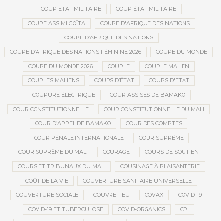
COUP ETAT MILITAIRE
COUP ÉTAT MILITAIRE
COUPE ASSIMI GOÏTA
COUPE D'AFRIQUE DES NATIONS
COUPE D’AFRIQUE DES NATIONS
COUPE D’AFRIQUE DES NATIONS FÉMININE 2026
COUPE DU MONDE
COUPE DU MONDE 2026
COUPLE
COUPLE MALIEN
COUPLES MALIENS
COUPS D’ÉTAT
COUPS D'ETAT
COUPURE ÉLECTRIQUE
COUR ASSISES DE BAMAKO
COUR CONSTITUTIONNELLE
COUR CONSTITUTIONNELLE DU MALI
COUR D’APPEL DE BAMAKO
COUR DES COMPTES
COUR PÉNALE INTERNATIONALE
COUR SUPRÊME
COUR SUPRÊME DU MALI
COURAGE
COURS DE SOUTIEN
COURS ET TRIBUNAUX DU MALI
COUSINAGE À PLAISANTERIE
COÛT DE LA VIE
COUVERTURE SANITAIRE UNIVERSELLE
COUVERTURE SOCIALE
COUVRE-FEU
COVAX
COVID-19
COVID-19 ET TUBERCULOSE
COVID-ORGANICS
CPI