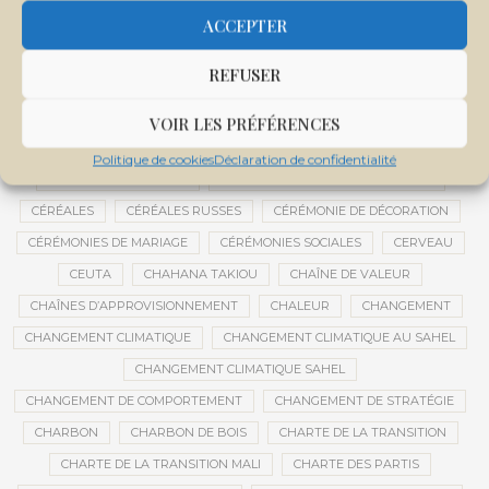
CENTRE D'INTELLIGENCE ARTIFICIELLE
ACCEPTER
CENTRE DE SANTÉ COMMUNAUTAIRE
CENTRE DU MALI
REFUSER
CENTRE INTERNATIONAL DE CONFÉRENCES DE BAMAKO
CENTRE MALI
VOIR LES PRÉFÉRENCES
CENTRE NATIONAL DES EXAMENS ET CONCOURS DE L’ÉDUCATION
Politique de cookies
Déclaration de confidentialité
CENTRES DE DONNÉES
CERCLE DE RÉFLEXION À DISTANCE
CÉRÉALES
CÉRÉALES RUSSES
CÉRÉMONIE DE DÉCORATION
CÉRÉMONIES DE MARIAGE
CÉRÉMONIES SOCIALES
CERVEAU
CEUTA
CHAHANA TAKIOU
CHAÎNE DE VALEUR
CHAÎNES D’APPROVISIONNEMENT
CHALEUR
CHANGEMENT
CHANGEMENT CLIMATIQUE
CHANGEMENT CLIMATIQUE AU SAHEL
CHANGEMENT CLIMATIQUE SAHEL
CHANGEMENT DE COMPORTEMENT
CHANGEMENT DE STRATÉGIE
CHARBON
CHARBON DE BOIS
CHARTE DE LA TRANSITION
CHARTE DE LA TRANSITION MALI
CHARTE DES PARTIS