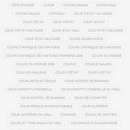
CÔTE D'IVOIRE
COTON
COTON GRAINE
COTON MALI
COTON MALIEN
COTONOU
COUP D'ETAT AU NIGER
COUP D’ÉTAT
COUP D'ÉTAT
COUP D'ETAT
COUP D'ETAT MILITAIRE
COUP ETAT MALI
COUP ETAT MILITAIRE
COUP ÉTAT MILITAIRE
COUPE ASSIMI GOÏTA
COUPE D'AFRIQUE DES NATIONS
COUPE D’AFRIQUE DES NATIONS
COUPE D’AFRIQUE DES NATIONS FÉMININE 2026
COUPE DU MONDE
COUPE DU MONDE 2026
COUPLE
COUPLE MALIEN
COUPLES MALIENS
COUPS D’ÉTAT
COUPS D'ETAT
COUPURE ÉLECTRIQUE
COUR ASSISES DE BAMAKO
COUR CONSTITUTIONNELLE
COUR CONSTITUTIONNELLE DU MALI
COUR D’APPEL DE BAMAKO
COUR DES COMPTES
COUR PÉNALE INTERNATIONALE
COUR SUPRÊME
COUR SUPRÊME DU MALI
COURAGE
COURS DE SOUTIEN
COURS ET TRIBUNAUX DU MALI
COUSINAGE À PLAISANTERIE