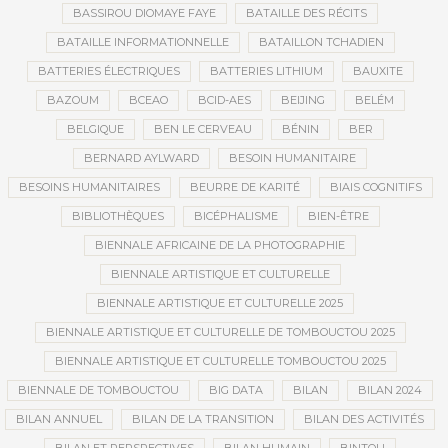
BASSIROU DIOMAYE FAYE
BATAILLE DES RÉCITS
BATAILLE INFORMATIONNELLE
BATAILLON TCHADIEN
BATTERIES ÉLECTRIQUES
BATTERIES LITHIUM
BAUXITE
BAZOUM
BCEAO
BCID-AES
BEIJING
BELÉM
BELGIQUE
BEN LE CERVEAU
BÉNIN
BER
BERNARD AYLWARD
BESOIN HUMANITAIRE
BESOINS HUMANITAIRES
BEURRE DE KARITÉ
BIAIS COGNITIFS
BIBLIOTHÈQUES
BICÉPHALISME
BIEN-ÊTRE
BIENNALE AFRICAINE DE LA PHOTOGRAPHIE
BIENNALE ARTISTIQUE ET CULTURELLE
BIENNALE ARTISTIQUE ET CULTURELLE 2025
BIENNALE ARTISTIQUE ET CULTURELLE DE TOMBOUCTOU 2025
BIENNALE ARTISTIQUE ET CULTURELLE TOMBOUCTOU 2025
BIENNALE DE TOMBOUCTOU
BIG DATA
BILAN
BILAN 2024
BILAN ANNUEL
BILAN DE LA TRANSITION
BILAN DES ACTIVITÉS