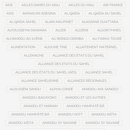
AIGE
AIGLES DAMES DU MALI
AIGLES DU MALI
AIR FRANCE
AISS
AKINWUMI ADESINA
AL-QAÏDA
AL-QAÏDA AU SAHEL
AL-QAÏDA SAHEL
ALAIN MAUFINET
ALASSANE OUATTARA
ALFOUSSEYNI DIAWARA
ALGER
ALGÉRIE
ALGORITHMES
ALHAMDOU AG ILYÈNE
ALI BONGO ODIMBA
ALI FARKA TOURÉ
ALIMENTATION
ALIOUNE TINE
ALLAITEMENT MATERNEL
ALLEMAGNE
ALLIANCE DES ÉTATS DU SAHEL
ALLIANCE DES ETATS DU SAHEL
ALLIANCE DES ÉTATS DU SAHEL (AES)
ALLIANCE SAHEL
ALLIANCE SAHÉLIENNE
ALLIANCES RÉGIONALES
ALOUSSÉNI SANOU
ALPHA CONDÉ
AMADOU AYA SANOGO
AMADOU BAGAYOKO
AMADOU ET LES AUTRES
AMADOU ET MARIAM
AMADOU HAMPATÉ BÂ
AMADOU HAMPÂTÉ BÂ
AMADOU HOTT
AMADOU KEÏTA
AMADOU KÉITA
AMADOU SY SAVANE
AMADOU SY SAVANÉ