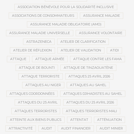
ASSOCIATION BÉNÉVOLE POUR LA SOLIDARITÉ INCLUSIVE
ASSOCIATIONS DE CONSOMMATEURS
ASSURANCE MALADIE
ASSURANCE MALADIE OBLIGATOIRE (AMO)
ASSURANCE MALADIE UNIVERSELLE
ASSURANCE VOLONTAIRE
ASTRAZENECA
ATELIER DE CLARIFICATION
ATELIER DE RÉFLEXION
ATELIER DE VALIDATION
ATIDI
ATTAQUE
ATTAQUE ARMÉE
ATTAQUE CONTRE LES FAMA
ATTAQUE DE BOUNTI
ATTAQUE DE TINZAOUATÈNE
ATTAQUE TERRORISTE
ATTAQUES 25 AVRIL 2026
ATTAQUES AU NIGER
ATTAQUES AU SAHEL
ATTAQUES COORDONNÉES
ATTAQUES DJIHADISTES AU SAHEL
ATTAQUES DU 25 AVRIL
ATTAQUES DU 25 AVRIL 2026
ATTAQUES TERRORISTES
ATTAQUES TERRORISTES MALI
ATTEINTE AUX BIENS PUBLICS
ATTENTAT
ATTÉNUATION
ATTRACTIVITÉ
AUDIT
AUDIT FINANCIER
AUDIT MINIER