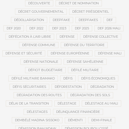
DÉCOUVERTE
DÉCRET DE NOMINATION
DÉCRET GOUVERNEMENTAL
DÉCRET PRÉSIDENTIEL
DÉDOLLARISATION
DEEPFAKE
DEEPFAKES
DEF
DEF 2020
DEF 2022
DEF 2023
DEF 2025
DEF 2026 MALI
DÉFÉCATION À L’AIR LIBRE
DÉFENSE
DÉFENSE COLLECTIVE
DÉFENSE COMMUNE
DÉFENSE DU TERRITOIRE
DÉFENSE ET SÉCURITÉ
DÉFENSE EUROPÉENNE
DÉFENSE MALI
DÉFENSE NATIONALE
DÉFENSE SAHÉLIENNE
DÉFICIT BUDGÉTAIRE
DÉFILÉ MILITAIRE
DÉFILÉ MILITAIRE BAMAKO
DÉFIS
DÉFIS ÉCONOMIQUES
DÉFIS SÉCURITAIRES
DÉFORESTATION
DÉGRADATION
DÉGRADATION DES ROUTES
DÉGRADATION DES SOLS
DÉLAI DE LA TRANSITION
DÉLESTAGE
DÉLESTAGE AU MALI
DÉLESTAGES
DÉLINQUANCE FINANCIÈRE
DEMBÉLÉ MADINA SISSOKO
DÉMENTI
DEMI-FINALE
DÉMISSION BAH NDAW
DÉMISSION BOUBOU CISSÉ