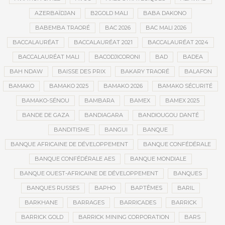
AZERBAÏDJAN
B2GOLD MALI
BABA DAKONO
BABEMBA TRAORÉ
BAC 2026
BAC MALI 2026
BACCALAURÉAT
BACCALAURÉAT 2021
BACCALAURÉAT 2024
BACCALAURÉAT MALI
BACODJICORONI
BAD
BADEA
BAH NDAW
BAISSE DES PRIX
BAKARY TRAORÉ
BALAFON
BAMAKO
BAMAKO 2025
BAMAKO 2026
BAMAKO SÉCURITÉ
BAMAKO-SÉNOU
BAMBARA
BAMEX
BAMEX 2025
BANDE DE GAZA
BANDIAGARA
BANDIOUGOU DANTÉ
BANDITISME
BANGUI
BANQUE
BANQUE AFRICAINE DE DÉVELOPPEMENT
BANQUE CONFÉDÉRALE
BANQUE CONFÉDÉRALE AES
BANQUE MONDIALE
BANQUE OUEST-AFRICAINE DE DÉVELOPPEMENT
BANQUES
BANQUES RUSSES
BAPHO
BAPTÊMES
BARIL
BARKHANE
BARRAGES
BARRICADES
BARRICK
BARRICK GOLD
BARRICK MINING CORPORATION
BARS