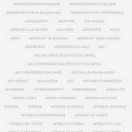
ADMINISTRATION MALIENNE
ADMINISTRATION PUBLIQUE
ADMINISTRATION PUBLIQUE MALI
ADMINISTRATION TERRITORIALE
ADOLESCENTS
ADOPTION
ADP-MALIBA
ADRESSE À LA NATION
ADULTÈRE
ADVERSITÉ
AECID
AEEM
AÉROPORT DE BAMAKO
AÉROPORT DIORI HAMANI
AÉROPORTS
AÉROPORTS DU MALI
AES
AES (ALLIANCE DES ÉTATS DU SAHEL)
AES (CONFÉDÉRATION DES ÉTATS DU SAHEL)
AES CONFÉDÉRATION SAHEL
AES MALI BURKINA NIGER
AES MÉDIAS
AES-ALGÉRIE
AFD
AFFAIRES ÉTRANGÈRES
AFFAIRISME
AFFRONTEMENTS
AFREXIMBANK
AFRICA CDC
AFRICA CORPS
AFRICA FORWARD
AFRICAN INITIATIVE
AFRICOM
AFRIQUE
AFRIQUE AUSTRALE
AFRIQUE CENTRALE
AFRIQUE CONTEMPORAINE
AFRIQUE DE L’OUEST
AFRIQUE DE L'OUEST
AFRIQUE DU NORD
AFRIQUE DU SUD