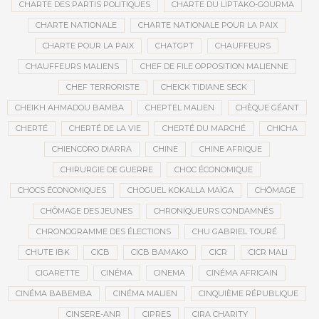
CHARTE DES PARTIS POLITIQUES
CHARTE DU LIPTAKO-GOURMA
CHARTE NATIONALE
CHARTE NATIONALE POUR LA PAIX
CHARTE POUR LA PAIX
CHATGPT
CHAUFFEURS
CHAUFFEURS MALIENS
CHEF DE FILE OPPOSITION MALIENNE
CHEF TERRORISTE
CHEICK TIDIANE SECK
CHEIKH AHMADOU BAMBA
CHEPTEL MALIEN
CHÈQUE GÉANT
CHERTÉ
CHERTÉ DE LA VIE
CHERTÉ DU MARCHÉ
CHICHA
CHIENCORO DIARRA
CHINE
CHINE AFRIQUE
CHIRURGIE DE GUERRE
CHOC ÉCONOMIQUE
CHOCS ÉCONOMIQUES
CHOGUEL KOKALLA MAÏGA
CHÔMAGE
CHÔMAGE DES JEUNES
CHRONIQUEURS CONDAMNÉS
CHRONOGRAMME DES ÉLECTIONS
CHU GABRIEL TOURÉ
CHUTE IBK
CICB
CICB BAMAKO
CICR
CICR MALI
CIGARETTE
CINÉMA
CINEMA
CINÉMA AFRICAIN
CINÉMA BABEMBA
CINÉMA MALIEN
CINQUIÈME RÉPUBLIQUE
CINSERE-ANR
CIPRES
CIRA CHARITY