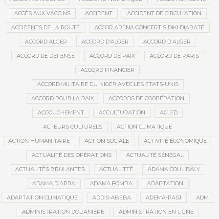
ACCÈS AUX VACCINS
ACCIDENT
ACCIDENT DE CIRCULATION
ACCIDENTS DE LA ROUTE
ACCOR ARENA CONCERT SIDIKI DIABATÉ
ACCORD ALGER
ACCORD D’ALGER
ACCORD D'ALGER
ACCORD DE DÉFENSE
ACCORD DE PAIX
ACCORD DE PARIS
ACCORD FINANCIER
ACCORD MILITAIRE DU NIGER AVEC LES ETATS-UNIS
ACCORD POUR LA PAIX
ACCORDS DE COOPÉRATION
ACCOUCHEMENT
ACCULTURATION
ACLED
ACTEURS CULTURELS
ACTION CLIMATIQUE
ACTION HUMANITAIRE
ACTION SOCIALE
ACTIVITÉ ÉCONOMIQUE
ACTUALITÉ DES OPÉRATIONS
ACTUALITÉ SÉNÉGAL
ACTUALITÉS BRULANTES
ACTUALITTÉ
ADAMA COULIBALY
ADAMA DIARRA
ADAMA FOMBA
ADAPTATION
ADAPTATION CLIMATIQUE
ADDIS-ABEBA
ADEMA-PASJ
ADM
ADMINISTRATION DOUANIÈRE
ADMINISTRATION EN LIGNE