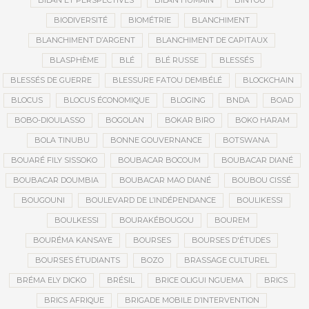
BILAN ET PERSPECTIVES
BILAN HUMAIN
BINTOU
BIODIVERSITÉ
BIOMÉTRIE
BLANCHIMENT
BLANCHIMENT D’ARGENT
BLANCHIMENT DE CAPITAUX
BLASPHÈME
BLÉ
BLÉ RUSSE
BLESSÉS
BLESSÉS DE GUERRE
BLESSURE FATOU DEMBÉLÉ
BLOCKCHAIN
BLOCUS
BLOCUS ÉCONOMIQUE
BLOGING
BNDA
BOAD
BOBO-DIOULASSO
BOGOLAN
BOKAR BIRO
BOKO HARAM
BOLA TINUBU
BONNE GOUVERNANCE
BOTSWANA
BOUARÉ FILY SISSOKO
BOUBACAR BOCOUM
BOUBACAR DIANÉ
BOUBACAR DOUMBIA
BOUBACAR MAO DIANÉ
BOUBOU CISSÉ
BOUGOUNI
BOULEVARD DE L’INDÉPENDANCE
BOULIKESSI
BOULKESSI
BOURAKÉBOUGOU
BOUREM
BOURÉMA KANSAYE
BOURSES
BOURSES D'ÉTUDES
BOURSES ÉTUDIANTS
BOZO
BRASSAGE CULTUREL
BRÉMA ELY DICKO
BRÉSIL
BRICE OLIGUI NGUEMA
BRICS
BRICS AFRIQUE
BRIGADE MOBILE D’INTERVENTION