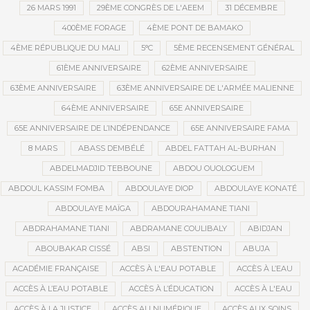
26 MARS 1991
29ÈME CONGRÈS DE L'AEEM
31 DÉCEMBRE
400ÈME FORAGE
4ÈME PONT DE BAMAKO
4ÈME RÉPUBLIQUE DU MALI
5°C
5ÈME RECENSEMENT GÉNÉRAL
61ÈME ANNIVERSAIRE
62ÈME ANNIVERSAIRE
63ÈME ANNIVERSAIRE
63ÈME ANNIVERSAIRE DE L'ARMÉE MALIENNE
64ÈME ANNIVERSAIRE
65E ANNIVERSAIRE
65E ANNIVERSAIRE DE L’INDÉPENDANCE
65E ANNIVERSAIRE FAMA
8 MARS
ABASS DEMBÉLÉ
ABDEL FATTAH AL-BURHAN
ABDELMADJID TEBBOUNE
ABDOU OUOLOGUEM
ABDOUL KASSIM FOMBA
ABDOULAYE DIOP
ABDOULAYE KONATÉ
ABDOULAYE MAÏGA
ABDOURAHAMANE TIANI
ABDRAHAMANE TIANI
ABDRAMANE COULIBALY
ABIDJAN
ABOUBAKAR CISSÉ
ABSI
ABSTENTION
ABUJA
ACADÉMIE FRANÇAISE
ACCÈS À L'EAU POTABLE
ACCÈS À L’EAU
ACCÈS À L’EAU POTABLE
ACCÈS À L’ÉDUCATION
ACCÈS À L'EAU
ACCÈS À LA JUSTICE
ACCÈS AU NUMÉRIQUE
ACCÈS AUX SOINS