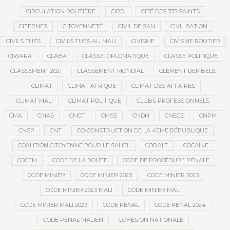
CIRCULATION ROUTIÈRE
CIRDI
CITÉ DES 333 SAINTS
CITERNES
CITOYENNETÉ
CIVIL DE SAN
CIVILISATION
CIVILS TUÉS
CIVILS TUÉS AU MALI
CIVISME
CIVISME ROUTIER
CIWARA
CLABA
CLASSE DIPLOMATIQUE
CLASSE POLITIQUE
CLASSEMENT 2021
CLASSEMENT MONDIAL
CLÉMENT DEMBÉLÉ
CLIMAT
CLIMAT AFRIQUE
CLIMAT DES AFFAIRES
CLIMAT MALI
CLIMAT POLITIQUE
CLUBS PROFESSIONNELS
CMA
CMAS
CMDT
CMSS
CNDH
CNECE
CNPM
CNSP
CNT
CO-CONSTRUCTION DE LA 4ÈME RÉPUBLIQUE
COALITION CITOYENNE POUR LE SAHEL
COBALT
COCAÏNE
COCEM
CODE DE LA ROUTE
CODE DE PROCÉDURE PÉNALE
CODE MINIER
CODE MINIER 2023
CODE MINIER 2023
CODE MINIER 2023 MALI
CODE MINIER MALI
CODE MINIER MALI 2023
CODE PÉNAL
CODE PÉNAL 2024
CODE PÉNAL MALIEN
COHÉSION NATIONALE