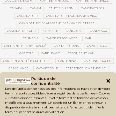
CAN CÔTE D'IVOIRE
CAN FÉMININE 2026
CAN FÉMININE MAROC
CANADA
CANAM
CANCER DU SEIN
CANDIDATS DEF
CANDIDATURE
CANDIDATURE D'OUSMANE SONKO
CANDIDATURE DE ALASSANE DRAMANE OUATTARA
CANDIDATURE ONU
CANICULE
CANICULES
CANIVEAUX
CANNABIS
CANTINES SCOLAIRES
CAP
CAPITAINE IBRAHIM TRAORÉ
CAPITAL HUMAIN
CAPITAL SOCIAL
CAPITOLE
CARBURANT
CARBURANT MALI
CARTE D’IDENTITÉ BIOMÉTRIQUE
CARTE NINA
CARTONS ROUGES
CASABLANCA
CATASTROPHE
CATASTROPHE NATURELLE
CATASTROPHES CLIMATIQUES
CATASTROPHES NATURELLES
Politique de
confidentialité
CAUTION 10 000 DOLLARS
CAUTION DE VISA
CDAT
CECOGEC
Lors de l’utilisation de nos sites, des informations de navigation de votre
CÉDÉAO
CEDEAO
CEI
CÉLÉBRATION NATIONALE
CEMAC
terminal sont susceptibles d’être enregistrées dans des fichiers « Cookies
». Ces fichiers sont installés sur votre terminal en fonction de vos choix,
CEMAPI
CEN-SNESUP
CENOU
CENSURE
modifiables à tout moment. Un cookie est un fichier enregistré sur le
CENTRAFRIQUE
CENTRALE SOLAIRE
disque dur de votre terminal, permettant à l’émetteur d’identifier le
terminal pendant sa durée de validation.
CENTRALE SOLAIRE DE SANANKOROBA
CENTRALES SOLAIRES