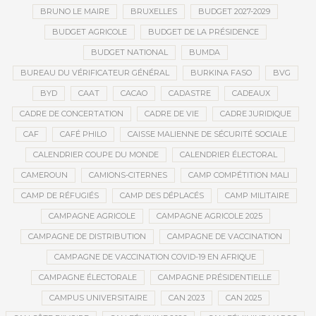
BRUNO LE MAIRE
BRUXELLES
BUDGET 2027-2029
BUDGET AGRICOLE
BUDGET DE LA PRÉSIDENCE
BUDGET NATIONAL
BUMDA
BUREAU DU VÉRIFICATEUR GÉNÉRAL
BURKINA FASO
BVG
BYD
CAAT
CACAO
CADASTRE
CADEAUX
CADRE DE CONCERTATION
CADRE DE VIE
CADRE JURIDIQUE
CAF
CAFÉ PHILO
CAISSE MALIENNE DE SÉCURITÉ SOCIALE
CALENDRIER COUPE DU MONDE
CALENDRIER ÉLECTORAL
CAMEROUN
CAMIONS-CITERNES
CAMP COMPÉTITION MALI
CAMP DE RÉFUGIÉS
CAMP DES DÉPLACÉS
CAMP MILITAIRE
CAMPAGNE AGRICOLE
CAMPAGNE AGRICOLE 2025
CAMPAGNE DE DISTRIBUTION
CAMPAGNE DE VACCINATION
CAMPAGNE DE VACCINATION COVID-19 EN AFRIQUE
CAMPAGNE ÉLECTORALE
CAMPAGNE PRÉSIDENTIELLE
CAMPUS UNIVERSITAIRE
CAN 2023
CAN 2025