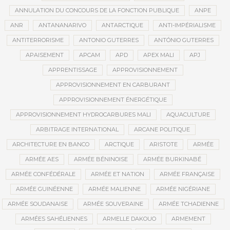
ANNULATION DU CONCOURS DE LA FONCTION PUBLIQUE
ANPE
ANR
ANTANANARIVO
ANTARCTIQUE
ANTI-IMPÉRIALISME
ANTITERRORISME
ANTONIO GUTERRES
ANTÓNIO GUTERRES
APAISEMENT
APCAM
APD
APEX MALI
APJ
APPRENTISSAGE
APPROVISIONNEMENT
APPROVISIONNEMENT EN CARBURANT
APPROVISIONNEMENT ÉNERGÉTIQUE
APPROVISIONNEMENT HYDROCARBURES MALI
AQUACULTURE
ARBITRAGE INTERNATIONAL
ARCANE POLITIQUE
ARCHITECTURE EN BANCO
ARCTIQUE
ARISTOTE
ARMÉE
ARMÉE AES
ARMÉE BÉNINOISE
ARMÉE BURKINABÉ
ARMÉE CONFÉDÉRALE
ARMÉE ET NATION
ARMÉE FRANÇAISE
ARMÉE GUINÉENNE
ARMÉE MALIENNE
ARMÉE NIGÉRIANE
ARMÉE SOUDANAISE
ARMÉE SOUVERAINE
ARMÉE TCHADIENNE
ARMÉES SAHÉLIENNES
ARMELLE DAKOUO
ARMEMENT