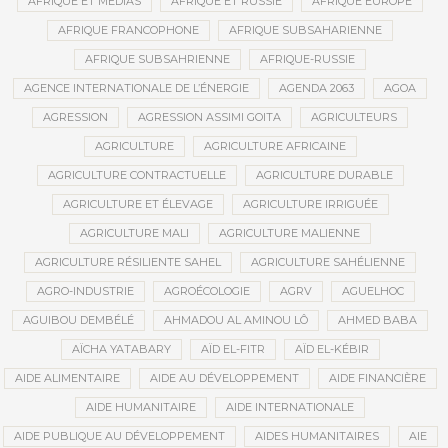
AFRIQUE ET MÉDIAS
AFRIQUE ET RUSSIE
AFRIQUE EUROPE
AFRIQUE FRANCOPHONE
AFRIQUE SUBSAHARIENNE
AFRIQUE SUBSAHRIENNE
AFRIQUE-RUSSIE
AGENCE INTERNATIONALE DE L’ÉNERGIE
AGENDA 2063
AGOA
AGRESSION
AGRESSION ASSIMI GOITA
AGRICULTEURS
AGRICULTURE
AGRICULTURE AFRICAINE
AGRICULTURE CONTRACTUELLE
AGRICULTURE DURABLE
AGRICULTURE ET ÉLEVAGE
AGRICULTURE IRRIGUÉE
AGRICULTURE MALI
AGRICULTURE MALIENNE
AGRICULTURE RÉSILIENTE SAHEL
AGRICULTURE SAHÉLIENNE
AGRO-INDUSTRIE
AGROÉCOLOGIE
AGRV
AGUELHOC
AGUIBOU DEMBÉLÉ
AHMADOU AL AMINOU LÔ
AHMED BABA
AÏCHA YATABARY
AÏD EL-FITR
AÏD EL-KÉBIR
AIDE ALIMENTAIRE
AIDE AU DÉVELOPPEMENT
AIDE FINANCIÈRE
AIDE HUMANITAIRE
AIDE INTERNATIONALE
AIDE PUBLIQUE AU DÉVELOPPEMENT
AIDES HUMANITAIRES
AIE