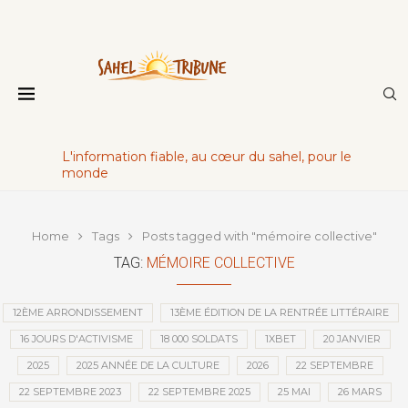
L'information fiable, au cœur du sahel, pour le
monde
Home
Tags
Posts tagged with "mémoire collective"
TAG:
MÉMOIRE COLLECTIVE
12ÈME ARRONDISSEMENT
13ÈME ÉDITION DE LA RENTRÉE LITTÉRAIRE
16 JOURS D'ACTIVISME
18 000 SOLDATS
1XBET
20 JANVIER
2025
2025 ANNÉE DE LA CULTURE
2026
22 SEPTEMBRE
22 SEPTEMBRE 2023
22 SEPTEMBRE 2025
25 MAI
26 MARS