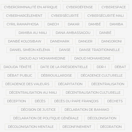
CYBERCRIMINALITÉ EN AFRIQUE
CYBERDÉFENSE
CYBERESPACE
CYBERHARCÈLEMENT
CYBERSÉCURITÉ
CYBERSÉCURITÉ MALI
CYRIL RAMAPHOSA
DAECH
DAKAR
DAMBÉ
DAMIBA
DAMIBA AU MALI
DANA AMBASSAGOU
DANBÉ
DANBÉ KOLOSIBAW
DANEMARK
DANGER
DANGORONI
DANIEL SIMÉON KÉLÉMA
DANSE
DANSE TRADITIONNELLE
DAOUD ALY MOHAMMEDINE
DAOUD MOHAMEDINE
DAOUDA TÉKÉTÉ
DATE DE LA PRÉSIDENTIELLE
DDR-I
DÉBAT
DÉBAT PUBLIC
DÉBROUILLARDISE
DÉCADENCE CULTURELLE
DÉCADENCE DES VALEURS
DÉCAPITATION
DÉCENTRALISATION
DÉCENTRALISATION AU MALI
DÉCENTRALISATION CULTURELLE
DÉCEPTION
DÉCÈS
DÉCÈS DU PAPE FRANÇOIS
DÉCHETS
DÉCISION DE JUSTICE
DÉCLARATION DE BAMAKO
DÉCLARATION DE POLITIQUE GÉNÉRALE
DÉCOLONISATION
DÉCOLONISATION MENTALE
DÉCONFINEMENT
DÉCORATION