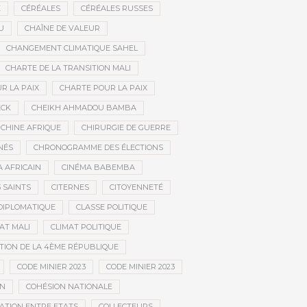
E
CÉRÉALES
CÉRÉALES RUSSES
U
CHAÎNE DE VALEUR
CHANGEMENT CLIMATIQUE SAHEL
CHARTE DE LA TRANSITION MALI
R LA PAIX
CHARTE POUR LA PAIX
ECK
CHEIKH AHMADOU BAMBA
CHINE AFRIQUE
CHIRURGIE DE GUERRE
NÉS
CHRONOGRAMME DES ÉLECTIONS
 AFRICAIN
CINÉMA BABEMBA
3 SAINTS
CITERNES
CITOYENNETÉ
DIPLOMATIQUE
CLASSE POLITIQUE
AT MALI
CLIMAT POLITIQUE
TION DE LA 4ÈME RÉPUBLIQUE
CODE MINIER 2023
CODE MINIER 2023
EN
COHÉSION NATIONALE
ATION ENTRE ETATS
COLLECTEURS