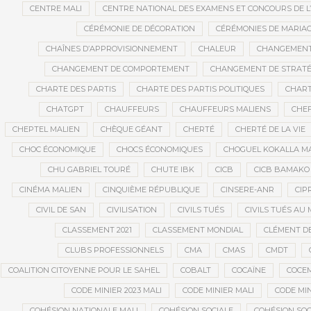
CENTRE MALI
CENTRE NATIONAL DES EXAMENS ET CONCOURS DE L
CÉRÉMONIE DE DÉCORATION
CÉRÉMONIES DE MARIA
CHAÎNES D’APPROVISIONNEMENT
CHALEUR
CHANGEMEN
CHANGEMENT DE COMPORTEMENT
CHANGEMENT DE STRATÉ
CHARTE DES PARTIS
CHARTE DES PARTIS POLITIQUES
CHART
CHATGPT
CHAUFFEURS
CHAUFFEURS MALIENS
CHEF
CHEPTEL MALIEN
CHÈQUE GÉANT
CHERTÉ
CHERTÉ DE LA VIE
CHOC ÉCONOMIQUE
CHOCS ÉCONOMIQUES
CHOGUEL KOKALLA M
CHU GABRIEL TOURÉ
CHUTE IBK
CICB
CICB BAMAKO
CINÉMA MALIEN
CINQUIÈME RÉPUBLIQUE
CINSERE-ANR
CIP
CIVIL DE SAN
CIVILISATION
CIVILS TUÉS
CIVILS TUÉS AU 
CLASSEMENT 2021
CLASSEMENT MONDIAL
CLÉMENT D
CLUBS PROFESSIONNELS
CMA
CMAS
CMDT
COALITION CITOYENNE POUR LE SAHEL
COBALT
COCAÏNE
COCE
CODE MINIER 2023 MALI
CODE MINIER MALI
CODE MIN
COHÉSION NATIONALE MALI
COHÉSION SOCIALE
COHÉSION SOC