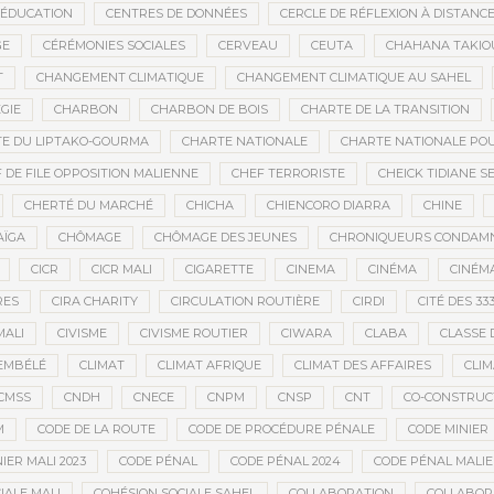
’ÉDUCATION
CENTRES DE DONNÉES
CERCLE DE RÉFLEXION À DISTANC
GE
CÉRÉMONIES SOCIALES
CERVEAU
CEUTA
CHAHANA TAKIO
T
CHANGEMENT CLIMATIQUE
CHANGEMENT CLIMATIQUE AU SAHEL
GIE
CHARBON
CHARBON DE BOIS
CHARTE DE LA TRANSITION
E DU LIPTAKO-GOURMA
CHARTE NATIONALE
CHARTE NATIONALE POU
 DE FILE OPPOSITION MALIENNE
CHEF TERRORISTE
CHEICK TIDIANE S
CHERTÉ DU MARCHÉ
CHICHA
CHIENCORO DIARRA
CHINE
AÏGA
CHÔMAGE
CHÔMAGE DES JEUNES
CHRONIQUEURS CONDAM
CICR
CICR MALI
CIGARETTE
CINEMA
CINÉMA
CINÉMA
RES
CIRA CHARITY
CIRCULATION ROUTIÈRE
CIRDI
CITÉ DES 33
MALI
CIVISME
CIVISME ROUTIER
CIWARA
CLABA
CLASSE 
EMBÉLÉ
CLIMAT
CLIMAT AFRIQUE
CLIMAT DES AFFAIRES
CLIM
CMSS
CNDH
CNECE
CNPM
CNSP
CNT
CO-CONSTRUC
M
CODE DE LA ROUTE
CODE DE PROCÉDURE PÉNALE
CODE MINIER
IER MALI 2023
CODE PÉNAL
CODE PÉNAL 2024
CODE PÉNAL MALI
IALE MALI
COHÉSION SOCIALE SAHEL
COLLABORATION
COLLABOR