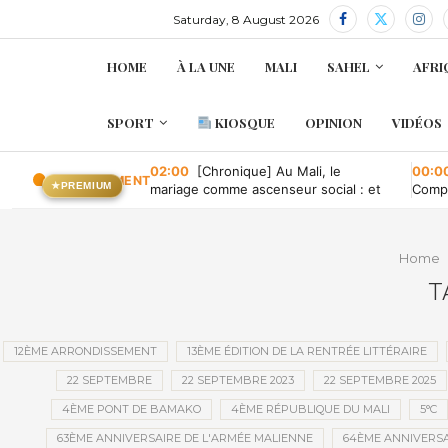
Saturday, 8 August 2026
HOME
À LA UNE
MALI
SAHEL
AFRI
SPORT
KIOSQUE
OPINION
VIDÉOS
02:00
[Chronique] Au Mali, le
00:0
EN CE MOMENT
★
PREMIUM
mariage comme ascenseur social : et
Compa
quand il tombe en panne ?
conve
publi
Home
T
12ÈME ARRONDISSEMENT
13ÈME ÉDITION DE LA RENTRÉE LITTÉRAIRE
22 SEPTEMBRE
22 SEPTEMBRE 2023
22 SEPTEMBRE 2025
4ÈME PONT DE BAMAKO
4ÈME RÉPUBLIQUE DU MALI
5°C
63ÈME ANNIVERSAIRE DE L'ARMÉE MALIENNE
64ÈME ANNIVERSA