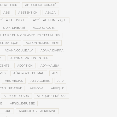
ULAYE DIOP
ABDOULAYE KONATÉ
ABSI
ABSTENTION
ABUJA
CÈS À LA JUSTICE
ACCÈS AU NUMÉRIQUE
 SIDIKI DIABATÉ
ACCORD ALGER
LITAIRE DU NIGER AVEC LES ETATS-UNIS
 CLIMATIQUE
ACTION HUMANITAIRE
ADAMA COULIBALY
ADAMA DIARRA
RE
ADMINISTRATION EN LIGNE
CENTS
ADOPTION
ADP-MALIBA
RTS
AÉROPORTS DU MALI
AES
AES MÉDIAS
AES-ALGÉRIE
AFD
CAN INITIATIVE
AFRICOM
AFRIQUE
AFRIQUE DU SUD
AFRIQUE ET MÉDIAS
NE
AFRIQUE-RUSSIE
ULTURE
AGRICULTURE AFRICAINE