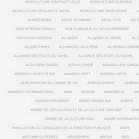
AGRICULTURE CONTRACTUELLE
AGRICULTURE DURABLE
AGRICULTURE RÉSILIENTE SAHEL
AGRICULTURE SAHÉLIENNE
A
AHMED BABA
AÏCHA YATABARY
AÏD EL-FITR
AÏD 
AIDE INTERNATIONALE
AIDE PUBLIQUE AU DÉVELOPPEMENT
AKINWUMI ADESINA
AL-QAÏDA
AL-QAÏDA AU SAHEL
AL-
ALGORITHMES
ALHAMDOU AG ILYÈNE
ALI BONGO ODIM
ALLIANCE DES ÉTATS DU SAHEL
ALLIANCE DES ETATS DU SAHEL
ALOUSSÉNI SANOU
ALPHA CONDÉ
AMADOU AYA SANO
AMADOU HAMPATÉ BÂ
AMADOU HOTT
AMADOU KÉITA
A
AMÉLIORATION DU CADRE DE VIE
AMÉNAGEMENT
AMÉNAG
AMNESTY INTERNATIONAL
AMO
AMOUR
AMOUREUX
AM
ANCIEN PRÉSIDENT
ANDRY RAJOELINA
ANÉFIS
ANNÉE DE L’ÉDUCATION ET DE LA CULTURE 2026-2027
ANNÉ
ANNÉE DE LA CULTURE MALI
ANNÉE INTERNATION
ANNULATION DU CONCOURS DE LA FONCTION PUBLIQUE
ANPE
ANTONIO GUTERRES
APAISEMENT
APCAM
APD