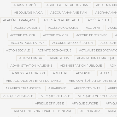
ABASS DEMBÉLÉ
ABDEL FATTAH AL-BURHAN
ABDELMADJI
ABDOULAYE MAÏGA
ABDOURAHAMANE TIANI
ABDRAHAMANE
ACADÉMIE FRANÇAISE
ACCÈS À L'EAU POTABLE
ACCÈS À L’EAU
ACCÈS AUX SOINS
ACCÈS AUX VACCINS
ACCIDENT
ACCI
ACCORD D’ALGER
ACCORD D'ALGER
ACCORD DE DÉFENSE
A
ACCORD POUR LA PAIX
ACCORDS DE COOPÉRATION
ACCOUCHE
ACTION SOCIALE
ACTIVITÉ ÉCONOMIQUE
ACTUALITÉ DES OPÉRATI
ADAMA FOMBA
ADAPTATION
ADAPTATION CLIMATIQUE
ADMINISTRATION MALIENNE
ADMINISTRATION PUBLIQUE
ADMI
ADRESSE À LA NATION
ADULTÈRE
ADVERSITÉ
AECID
AES (ALLIANCE DES ÉTATS DU SAHEL)
AES (CONFÉDÉRATION DES ÉTAT
AFFAIRES ÉTRANGÈRES
AFFAIRISME
AFFRONTEMENTS
AFRE
AFRIQUE AUSTRALE
AFRIQUE CENTRALE
AFRIQUE CONTEMPORAIN
AFRIQUE ET RUSSIE
AFRIQUE EUROPE
AFRIQ
AGENCE INTERNATIONALE DE L’ÉNERGIE
AGENDA 2063
AGOA