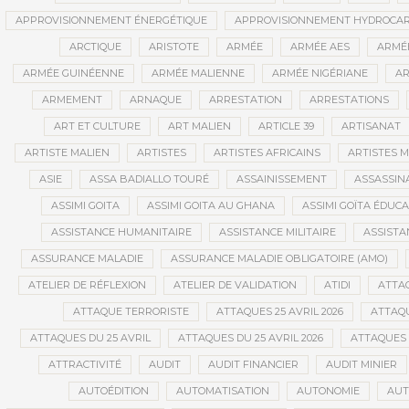
APPROVISIONNEMENT ÉNERGÉTIQUE
APPROVISIONNEMENT HYDROCAR
ARCTIQUE
ARISTOTE
ARMÉE
ARMÉE AES
ARMÉE
ARMÉE GUINÉENNE
ARMÉE MALIENNE
ARMÉE NIGÉRIANE
AR
ARMEMENT
ARNAQUE
ARRESTATION
ARRESTATIONS
ART ET CULTURE
ART MALIEN
ARTICLE 39
ARTISANAT
ARTISTE MALIEN
ARTISTES
ARTISTES AFRICAINS
ARTISTES M
ASIE
ASSA BADIALLO TOURÉ
ASSAINISSEMENT
ASSASSIN
ASSIMI GOITA
ASSIMI GOITA AU GHANA
ASSIMI GOÏTA ÉDUC
ASSISTANCE HUMANITAIRE
ASSISTANCE MILITAIRE
ASSISTA
ASSURANCE MALADIE
ASSURANCE MALADIE OBLIGATOIRE (AMO)
ATELIER DE RÉFLEXION
ATELIER DE VALIDATION
ATIDI
ATTA
ATTAQUE TERRORISTE
ATTAQUES 25 AVRIL 2026
ATTAQU
ATTAQUES DU 25 AVRIL
ATTAQUES DU 25 AVRIL 2026
ATTAQUES 
ATTRACTIVITÉ
AUDIT
AUDIT FINANCIER
AUDIT MINIER
AUTOÉDITION
AUTOMATISATION
AUTONOMIE
AUT