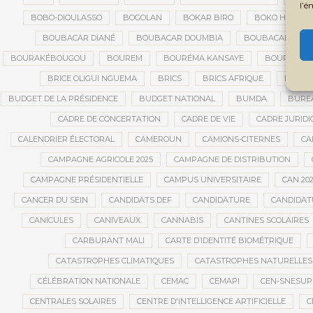
l’é
BOBO-DIOULASSO
BOGOLAN
BOKAR BIRO
BOKO HARAM
BOUBACAR DIANÉ
BOUBACAR DOUMBIA
BOUBACAR MAO 
BOURAKÉBOUGOU
BOUREM
BOURÉMA KANSAYE
BOURSES
BRICE OLIGUI NGUEMA
BRICS
BRICS AFRIQUE
BRIGAD
BUDGET DE LA PRÉSIDENCE
BUDGET NATIONAL
BUMDA
BUREA
CADRE DE CONCERTATION
CADRE DE VIE
CADRE JURIDI
CALENDRIER ÉLECTORAL
CAMEROUN
CAMIONS-CITERNES
CA
CAMPAGNE AGRICOLE 2025
CAMPAGNE DE DISTRIBUTION
CAMPAGNE PRÉSIDENTIELLE
CAMPUS UNIVERSITAIRE
CAN 20
CANCER DU SEIN
CANDIDATS DEF
CANDIDATURE
CANDIDAT
CANICULES
CANIVEAUX
CANNABIS
CANTINES SCOLAIRES
CARBURANT MALI
CARTE D’IDENTITÉ BIOMÉTRIQUE
CATASTROPHES CLIMATIQUES
CATASTROPHES NATURELLES
CÉLÉBRATION NATIONALE
CEMAC
CEMAPI
CEN-SNESUP
CENTRALES SOLAIRES
CENTRE D'INTELLIGENCE ARTIFICIELLE
C