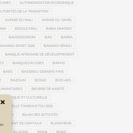
JEUNES
AUTONOMISATION ÉCONOMIQUE
UTORITÉS DE LA TRANSITION
AVENIR DU MALI
AVENIR DU SAHEL
JAN
B2GOLD MALI
BABA DAKONO
BACODJICORONI
BAD
BADEA
BAMAKO SPORT 2026
BAMAKO-SÉNOU
BANQUE AFRICAINE DE DÉVELOPPEMENT
ES
BANQUES RUSSES
BAPHO
BARS
BASSIROU DIOMAYE FAYE
E
BAZOUM
BCEAO
BCID-AES
UMANITAIRES
BEURRE DE KARITÉ
ARTISTIQUE ET CULTURELLE
 CULTURELLE TOMBOUCTOU 2025
NSITION
BILAN DES ACTIVITÉS
NCHIMENT DE CAPITAUX
BLASPHÈME
 Un
UE
BLOGING
BNDA
BOAD