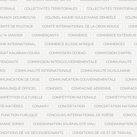
ITORIALE
COLLECTIVITÉS TERRITORIALES
COLLECTIVITÉS TERRITORIALE
MAMADY DOUMBOUYA
COLONEL-MAJOR SOULEYMANE DEMBÉLÉ
COLON
OMITÉ DE PILOTAGE
COMITÉ INTERNATIONAL DE LA CROIX-ROUGE
COM
 14 JANVIER
COMMERÇANTS
COMMERCE
COMMERCE EXTÉRIEUR
IME INTERNATIONAL
COMMERCE RUSSIE AFRIQUE
COMMERCES
C
RIAT KALABAN-COURA
COMMISSION CEDEAO
COMMISSION D’APPEL
ÉPENDANTE
COMMISSION INTERGOUVERNEMENTALE
COMMUNAUTÉ
AO)
COMMUNAUTÉ INTERNATIONALE
COMMUNAUTÉ MUSULMANE
MUNICATION DE CRISE
COMMUNICATION GOUVERNEMENTALE
COMMU
OMMUNIQUÉ OFFICIEL
COMORES
COMPAGNIE AÉRIENNE
COMPAGNI
OMPÉTITION CULTURELLE
COMPÉTITION NATIONALE
COMPÉTITIVITÉ É
TÉ-MATIÈRES
CONAKRY
CONCERTATION
CONCERTATION NATION
 FONCTION PUBLIQUE
CONCOURS INTERNATIONAL DE POÉSIE
CONCOU
SMANE SONKO
CONDAMNATION JOURNALISTE MALI
CONDAMNATION JU
ONDITIONS DE VIE DES ENSEIGNANTS
CONDITIONS DE VIE ET DE TRAVAIL