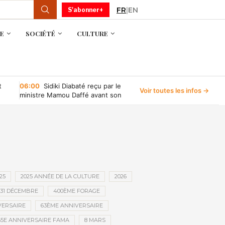
FR
|
EN
S'abonner+
E
SOCIÉTÉ
CULTURE
t
06:00
Sidiki Diabaté reçu par le
Voir toutes les infos →
ministre Mamou Daffé avant son
retour à l’Accor Arena de Paris
25
2025 ANNÉE DE LA CULTURE
2026
31 DÉCEMBRE
400ÈME FORAGE
VERSAIRE
63ÈME ANNIVERSAIRE
65E ANNIVERSAIRE FAMA
8 MARS