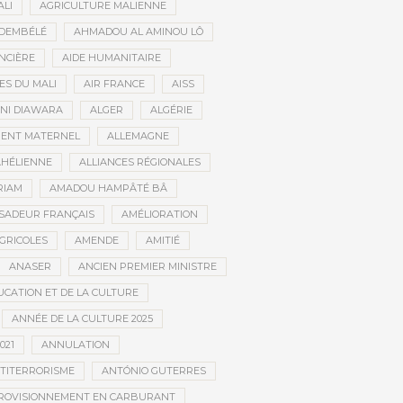
ALI
AGRICULTURE MALIENNE
 DEMBÉLÉ
AHMADOU AL AMINOU LÔ
NCIÈRE
AIDE HUMANITAIRE
ES DU MALI
AIR FRANCE
AISS
NI DIAWARA
ALGER
ALGÉRIE
MENT MATERNEL
ALLEMAGNE
AHÉLIENNE
ALLIANCES RÉGIONALES
RIAM
AMADOU HAMPÂTÉ BÂ
SADEUR FRANÇAIS
AMÉLIORATION
GRICOLES
AMENDE
AMITIÉ
ANASER
ANCIEN PREMIER MINISTRE
UCATION ET DE LA CULTURE
ANNÉE DE LA CULTURE 2025
021
ANNULATION
TITERRORISME
ANTÓNIO GUTERRES
ROVISIONNEMENT EN CARBURANT