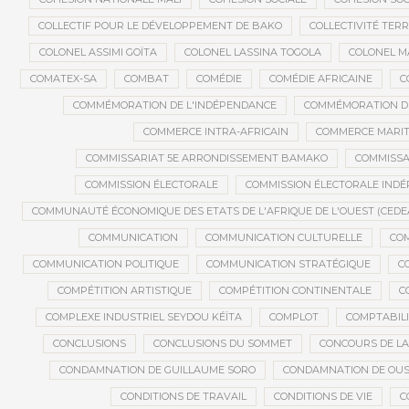
COLLECTIF POUR LE DÉVELOPPEMENT DE BAKO
COLLECTIVITÉ TERR
COLONEL ASSIMI GOÏTA
COLONEL LASSINA TOGOLA
COLONEL 
COMATEX-SA
COMBAT
COMÉDIE
COMÉDIE AFRICAINE
C
COMMÉMORATION DE L'INDÉPENDANCE
COMMÉMORATION DU
COMMERCE INTRA-AFRICAIN
COMMERCE MARIT
COMMISSARIAT 5E ARRONDISSEMENT BAMAKO
COMMISSA
COMMISSION ÉLECTORALE
COMMISSION ÉLECTORALE IND
COMMUNAUTÉ ÉCONOMIQUE DES ETATS DE L'AFRIQUE DE L'OUEST (CEDE
COMMUNICATION
COMMUNICATION CULTURELLE
COM
COMMUNICATION POLITIQUE
COMMUNICATION STRATÉGIQUE
C
COMPÉTITION ARTISTIQUE
COMPÉTITION CONTINENTALE
C
COMPLEXE INDUSTRIEL SEYDOU KÉÏTA
COMPLOT
COMPTABILI
CONCLUSIONS
CONCLUSIONS DU SOMMET
CONCOURS DE LA
CONDAMNATION DE GUILLAUME SORO
CONDAMNATION DE OU
CONDITIONS DE TRAVAIL
CONDITIONS DE VIE
C