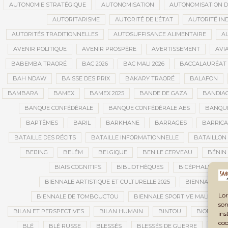
AUTONOMIE STRATÉGIQUE
AUTONOMISATION
AUTONOMISATION D
AUTORITARISME
AUTORITÉ DE L’ÉTAT
AUTORITÉ IN
AUTORITÉS TRADITIONNELLES
AUTOSUFFISANCE ALIMENTAIRE
A
AVENIR POLITIQUE
AVENIR PROSPÈRE
AVERTISSEMENT
AVIA
BABEMBA TRAORÉ
BAC 2026
BAC MALI 2026
BACCALAURÉAT
BAH NDAW
BAISSE DES PRIX
BAKARY TRAORÉ
BALAFON
BAMBARA
BAMEX
BAMEX 2025
BANDE DE GAZA
BANDIA
BANQUE CONFÉDÉRALE
BANQUE CONFÉDÉRALE AES
BANQUE
BAPTÊMES
BARIL
BARKHANE
BARRAGES
BARRIC
BATAILLE DES RÉCITS
BATAILLE INFORMATIONNELLE
BATAILLON
BEIJING
BELÉM
BELGIQUE
BEN LE CERVEAU
BÉNIN
BIAIS COGNITIFS
BIBLIOTHÈQUES
BICÉPHALISME
BIENNALE ARTISTIQUE ET CULTURELLE 2025
BIENNALE ART
Lor
BIENNALE DE TOMBOUCTOU
BIENNALE SPORTIVE MALI
B
son
BILAN ET PERSPECTIVES
BILAN HUMAIN
BINTOU
BIODIVERS
ins
coo
BLÉ
BLÉ RUSSE
BLESSÉS
BLESSÉS DE GUERRE
BLES