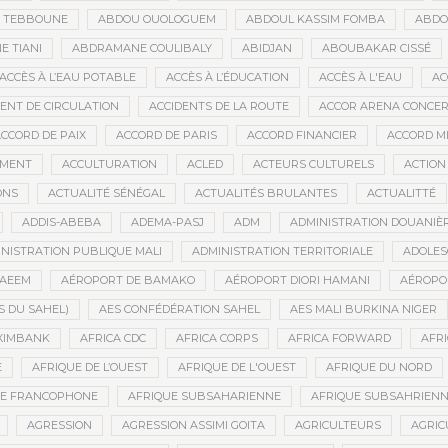
D TEBBOUNE
ABDOU OUOLOGUEM
ABDOUL KASSIM FOMBA
ABDO
 TIANI
ABDRAMANE COULIBALY
ABIDJAN
ABOUBAKAR CISSÉ
ACCÈS À L’EAU POTABLE
ACCÈS À L’ÉDUCATION
ACCÈS À L'EAU
AC
DENT DE CIRCULATION
ACCIDENTS DE LA ROUTE
ACCOR ARENA CONCERT
CCORD DE PAIX
ACCORD DE PARIS
ACCORD FINANCIER
ACCORD MI
MENT
ACCULTURATION
ACLED
ACTEURS CULTURELS
ACTION
ONS
ACTUALITÉ SÉNÉGAL
ACTUALITÉS BRULANTES
ACTUALITTÉ
ADDIS-ABEBA
ADEMA-PASJ
ADM
ADMINISTRATION DOUANIÈ
NISTRATION PUBLIQUE MALI
ADMINISTRATION TERRITORIALE
ADOLES
AEEM
AÉROPORT DE BAMAKO
AÉROPORT DIORI HAMANI
AÉROPO
S DU SAHEL)
AES CONFÉDÉRATION SAHEL
AES MALI BURKINA NIGER
XIMBANK
AFRICA CDC
AFRICA CORPS
AFRICA FORWARD
AFRI
E
AFRIQUE DE L’OUEST
AFRIQUE DE L'OUEST
AFRIQUE DU NORD
UE FRANCOPHONE
AFRIQUE SUBSAHARIENNE
AFRIQUE SUBSAHRIEN
AGRESSION
AGRESSION ASSIMI GOITA
AGRICULTEURS
AGRIC