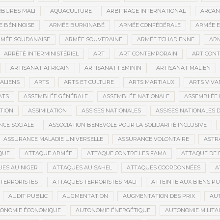
BURES MALI
AQUACULTURE
ARBITRAGE INTERNATIONAL
ARCAN
 BÉNINOISE
ARMÉE BURKINABÉ
ARMÉE CONFÉDÉRALE
ARMÉE E
MÉE SOUDANAISE
ARMÉE SOUVERAINE
ARMÉE TCHADIENNE
ARM
ARRÊTÉ INTERMINISTÉRIEL
ART
ART CONTEMPORAIN
ART CONT
ARTISANAT AFRICAIN
ARTISANAT FÉMININ
ARTISANAT MALIEN
ALIENS
ARTS
ARTS ET CULTURE
ARTS MARTIAUX
ARTS VIVA
ATS
ASSEMBLÉE GÉNÉRALE
ASSEMBLÉE NATIONALE
ASSEMBLÉE 
ATION
ASSIMILATION
ASSISES NATIONALES
ASSISES NATIONALES 
NCE SOCIALE
ASSOCIATION BÉNÉVOLE POUR LA SOLIDARITÉ INCLUSIVE
ASSURANCE MALADIE UNIVERSELLE
ASSURANCE VOLONTAIRE
ASTR
QUE
ATTAQUE ARMÉE
ATTAQUE CONTRE LES FAMA
ATTAQUE DE 
ES AU NIGER
ATTAQUES AU SAHEL
ATTAQUES COORDONNÉES
A
TERRORISTES
ATTAQUES TERRORISTES MALI
ATTEINTE AUX BIENS PU
AUDIT PUBLIC
AUGMENTATION
AUGMENTATION DES PRIX
AU
ONOMIE ÉCONOMIQUE
AUTONOMIE ÉNERGÉTIQUE
AUTONOMIE MILITA