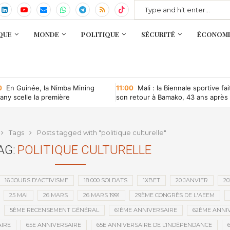
QUE
MONDE
POLITIQUE
SÉCURITÉ
ÉCONOMI
0
En Guinée, la Nimba Mining
11:00
Mali : la Biennale sportive fai
ny scelle la première
son retour à Bamako, 43 ans après
ntion minière d’une société
que depuis l’indépendance
Tags
Posts tagged with "politique culturelle"
AG:
POLITIQUE CULTURELLE
16 JOURS D'ACTIVISME
18 000 SOLDATS
1XBET
20 JANVIER
20
25 MAI
26 MARS
26 MARS 1991
29ÈME CONGRÈS DE L'AEEM
5ÈME RECENSEMENT GÉNÉRAL
61ÈME ANNIVERSAIRE
62ÈME ANNI
IRE
65E ANNIVERSAIRE
65E ANNIVERSAIRE DE L’INDÉPENDANCE