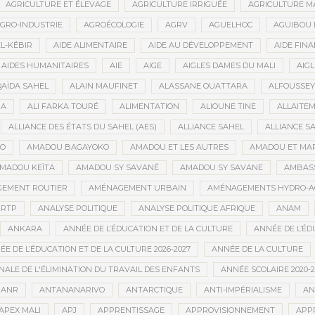
AGRICULTURE ET ÉLEVAGE
AGRICULTURE IRRIGUÉE
AGRICULTURE M
GRO-INDUSTRIE
AGROÉCOLOGIE
AGRV
AGUELHOC
AGUIBOU
EL-KÉBIR
AIDE ALIMENTAIRE
AIDE AU DÉVELOPPEMENT
AIDE FINA
AIDES HUMANITAIRES
AIE
AIGE
AIGLES DAMES DU MALI
AIGL
QAÏDA SAHEL
ALAIN MAUFINET
ALASSANE OUATTARA
ALFOUSSEY
BA
ALI FARKA TOURÉ
ALIMENTATION
ALIOUNE TINE
ALLAITE
ALLIANCE DES ÉTATS DU SAHEL (AES)
ALLIANCE SAHEL
ALLIANCE S
GO
AMADOU BAGAYOKO
AMADOU ET LES AUTRES
AMADOU ET MA
MADOU KEÏTA
AMADOU SY SAVANÉ
AMADOU SY SAVANE
AMBAS
EMENT ROUTIER
AMÉNAGEMENT URBAIN
AMÉNAGEMENTS HYDRO-A
RTP
ANALYSE POLITIQUE
ANALYSE POLITIQUE AFRIQUE
ANAM
ANKARA
ANNÉE DE L’ÉDUCATION ET DE LA CULTURE
ANNÉE DE L’ÉD
E DE L’ÉDUCATION ET DE LA CULTURE 2026-2027
ANNÉE DE LA CULTURE
ALE DE L'ÉLIMINATION DU TRAVAIL DES ENFANTS
ANNÉE SCOLAIRE 2020-2
ANR
ANTANANARIVO
ANTARCTIQUE
ANTI-IMPÉRIALISME
AN
APEX MALI
APJ
APPRENTISSAGE
APPROVISIONNEMENT
APP