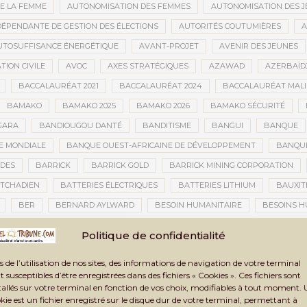
E LA FEMME
AUTONOMISATION DES FEMMES
AUTONOMISATION DES 
DÉPENDANTE DE GESTION DES ÉLECTIONS
AUTORITÉS COUTUMIÈRES
A
UTOSUFFISANCE ÉNERGÉTIQUE
AVANT-PROJET
AVENIR DES JEUNES
TION CIVILE
AVOC
AXES STRATÉGIQUES
AZAWAD
AZERBAÏD
BACCALAURÉAT 2021
BACCALAURÉAT 2024
BACCALAURÉAT MALI
BAMAKO
BAMAKO 2025
BAMAKO 2026
BAMAKO SÉCURITÉ
GARA
BANDIOUGOU DANTÉ
BANDITISME
BANGUI
BANQUE
 MONDIALE
BANQUE OUEST-AFRICAINE DE DÉVELOPPEMENT
BANQU
ADES
BARRICK
BARRICK GOLD
BARRICK MINING CORPORATION
 TCHADIEN
BATTERIES ÉLECTRIQUES
BATTERIES LITHIUM
BAUXIT
BER
BERNARD AYLWARD
BESOIN HUMANITAIRE
BESOINS H
BIEN-ÊTRE
BIENNALE AFRICAINE DE LA PHOTOGRAPHIE
BIENNALE 
Politique de confidentialité
ISTIQUE ET CULTURELLE DE TOMBOUCTOU 2025
BIENNALE ARTISTIQUE ET
s de l’utilisation de nos sites, des informations de navigation de votre terminal
IG DATA
BILAN
BILAN 2024
BILAN ANNUEL
BILAN DE LA TRA
t susceptibles d’être enregistrées dans des fichiers « Cookies ». Ces fichiers sont
ITÉ
BIOMÉTRIE
BLANCHIMENT
BLANCHIMENT D’ARGENT
BLA
tallés sur votre terminal en fonction de vos choix, modifiables à tout moment.
kie est un fichier enregistré sur le disque dur de votre terminal, permettant à
SURE FATOU DEMBÉLÉ
BLOCKCHAIN
BLOCUS
BLOCUS ÉCONOMIQ