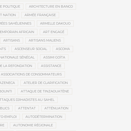
E POLITIQUE
ARCHITECTURE EN BANCO
T NATION
ARMÉE FRANÇAISE
ÉES SAHÉLIENNES
ARMELLE DAKOUO
EMPORAIN AFRICAIN
ART ENGAGÉ
ARTISANS
ARTISANS MALIENS
NTS
ASCENSEUR SOCIAL
ASCOMA
NATIONALE SÉNÉGAL
ASSIMI GOÏTA
DE LA REFONDATION
ASSISTANCE
ASSOCIATIONS DE CONSOMMATEURS
AZENECA
ATELIER DE CLARIFICATION
BOUNTI
ATTAQUE DE TINZAOUATÈNE
TTAQUES DJIHADISTES AU SAHEL
BLICS
ATTENTAT
ATTÉNUATION
TO-EMPLOI
AUTODÉTERMINATION
IRE
AUTONOMIE RÉGIONALE