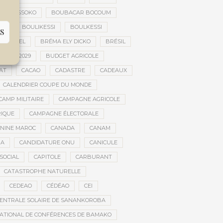
FILY SISSOKO
BOUBACAR BOCOUM
CE
BOULIKESSI
BOULKESSI
S
ULTUREL
BRÉMA ELY DICKO
BRÉSIL
 2027-2029
BUDGET AGRICOLE
AT
CACAO
CADASTRE
CADEAUX
CALENDRIER COUPE DU MONDE
CAMP MILITAIRE
CAMPAGNE AGRICOLE
RIQUE
CAMPAGNE ÉLECTORALE
ININE MAROC
CANADA
CANAM
RA
CANDIDATURE ONU
CANICULE
SOCIAL
CAPITOLE
CARBURANT
CATASTROPHE NATURELLE
CEDEAO
CÉDÉAO
CEI
ENTRALE SOLAIRE DE SANANKOROBA
ATIONAL DE CONFÉRENCES DE BAMAKO