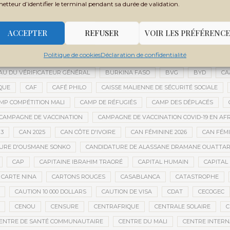
metteur d’identifier le terminal pendant sa durée de validation.
BOLA TINUBU
BONNE GOUVERNANCE
BOTSWANA
BOUARÉ 
DIANÉ
BOUBOU CISSÉ
BOUGOUNI
BOULEVARD DE L’INDÉPENDAN
ACCEPTER
REFUSER
VOIR LES PRÉFÉRENCE
BOURSES D'ÉTUDES
BOURSES ÉTUDIANTS
BOZO
BRASSAGE C
Politique de cookies
Déclaration de confidentialité
E MOBILE D’INTERVENTION
BRUNO LE MAIRE
BRUXELLES
BUDGET
U DU VÉRIFICATEUR GÉNÉRAL
BURKINA FASO
BVG
BYD
CA
QUE
CAF
CAFÉ PHILO
CAISSE MALIENNE DE SÉCURITÉ SOCIALE
MP COMPÉTITION MALI
CAMP DE RÉFUGIÉS
CAMP DES DÉPLACÉS
CAMPAGNE DE VACCINATION
CAMPAGNE DE VACCINATION COVID-19 EN AF
23
CAN 2025
CAN CÔTE D'IVOIRE
CAN FÉMININE 2026
CAN FÉM
URE D'OUSMANE SONKO
CANDIDATURE DE ALASSANE DRAMANE OUATTA
CAP
CAPITAINE IBRAHIM TRAORÉ
CAPITAL HUMAIN
CAPITAL 
CARTE NINA
CARTONS ROUGES
CASABLANCA
CATASTROPHE
CAUTION 10 000 DOLLARS
CAUTION DE VISA
CDAT
CECOGEC
CENOU
CENSURE
CENTRAFRIQUE
CENTRALE SOLAIRE
C
ENTRE DE SANTÉ COMMUNAUTAIRE
CENTRE DU MALI
CENTRE INTERN