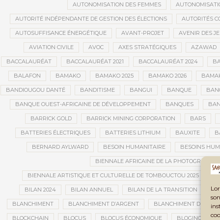
AUTONOMISATION DES FEMMES
AUTONOMISATI
AUTORITÉ INDÉPENDANTE DE GESTION DES ÉLECTIONS
AUTORITÉS C
AUTOSUFFISANCE ÉNERGÉTIQUE
AVANT-PROJET
AVENIR DES J
AVIATION CIVILE
AVOC
AXES STRATÉGIQUES
AZAWAD
BACCALAURÉAT
BACCALAURÉAT 2021
BACCALAURÉAT 2024
BA
BALAFON
BAMAKO
BAMAKO 2025
BAMAKO 2026
BAMAK
BANDIOUGOU DANTÉ
BANDITISME
BANGUI
BANQUE
BANQ
BANQUE OUEST-AFRICAINE DE DÉVELOPPEMENT
BANQUES
BAN
BARRICK GOLD
BARRICK MINING CORPORATION
BARS
BATTERIES ÉLECTRIQUES
BATTERIES LITHIUM
BAUXITE
B
BERNARD AYLWARD
BESOIN HUMANITAIRE
BESOINS HUM
BIENNALE AFRICAINE DE LA PHOTOGRAPHIE
BIENNALE ARTISTIQUE ET CULTURELLE DE TOMBOUCTOU 2025
B
Lor
BILAN 2024
BILAN ANNUEL
BILAN DE LA TRANSITION
BI
son
BLANCHIMENT
BLANCHIMENT D’ARGENT
BLANCHIMENT DE CAPI
ins
coo
BLOCKCHAIN
BLOCUS
BLOCUS ÉCONOMIQUE
BLOGING