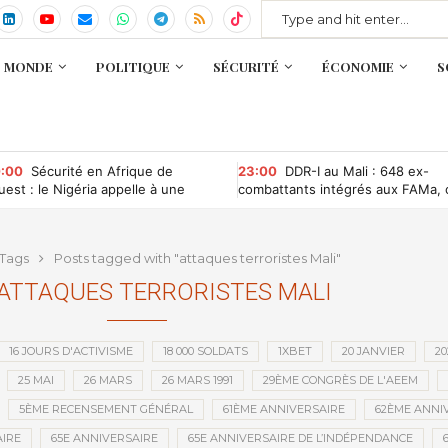
MONDE
POLITIQUE
SÉCURITÉ
ÉCONOMIE
S
:00
Sécurité en Afrique de
23:00
DDR-I au Mali : 648 ex-
Ouest : le Nigéria appelle à une
combattants intégrés aux FAMa, 
opération entre la CEDEAO et
qu’il faut retenir
ES
Tags
Posts tagged with "attaques terroristes Mali"
ATTAQUES TERRORISTES MALI
16 JOURS D'ACTIVISME
18 000 SOLDATS
1XBET
20 JANVIER
20
25 MAI
26 MARS
26 MARS 1991
29ÈME CONGRÈS DE L'AEEM
5ÈME RECENSEMENT GÉNÉRAL
61ÈME ANNIVERSAIRE
62ÈME ANNI
IRE
65E ANNIVERSAIRE
65E ANNIVERSAIRE DE L’INDÉPENDANCE