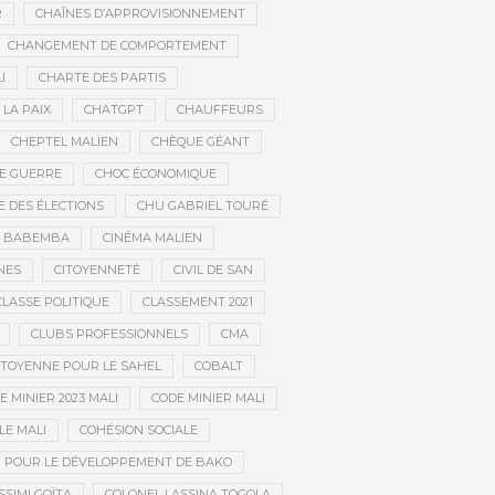
R
CHAÎNES D’APPROVISIONNEMENT
CHANGEMENT DE COMPORTEMENT
I
CHARTE DES PARTIS
LA PAIX
CHATGPT
CHAUFFEURS
CHEPTEL MALIEN
CHÈQUE GÉANT
DE GUERRE
CHOC ÉCONOMIQUE
DES ÉLECTIONS
CHU GABRIEL TOURÉ
A BABEMBA
CINÉMA MALIEN
NES
CITOYENNETÉ
CIVIL DE SAN
CLASSE POLITIQUE
CLASSEMENT 2021
CLUBS PROFESSIONNELS
CMA
CITOYENNE POUR LE SAHEL
COBALT
E MINIER 2023 MALI
CODE MINIER MALI
LE MALI
COHÉSION SOCIALE
F POUR LE DÉVELOPPEMENT DE BAKO
SSIMI GOÏTA
COLONEL LASSINA TOGOLA