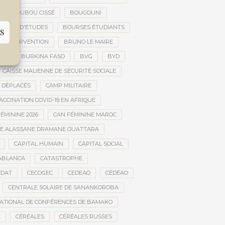
BOUBOU CISSÉ
BOUGOUNI
URSES D'ÉTUDES
BOURSES ÉTUDIANTS
S
 D’INTERVENTION
BRUNO LE MAIRE
AL
BURKINA FASO
BVG
BYD
CAISSE MALIENNE DE SÉCURITÉ SOCIALE
 DÉPLACÉS
CAMP MILITAIRE
CCINATION COVID-19 EN AFRIQUE
ÉMININE 2026
CAN FÉMININE MAROC
DE ALASSANE DRAMANE OUATTARA
CAPITAL HUMAIN
CAPITAL SOCIAL
ABLANCA
CATASTROPHE
CDAT
CECOGEC
CEDEAO
CÉDÉAO
CENTRALE SOLAIRE DE SANANKOROBA
ATIONAL DE CONFÉRENCES DE BAMAKO
E
CÉRÉALES
CÉRÉALES RUSSES