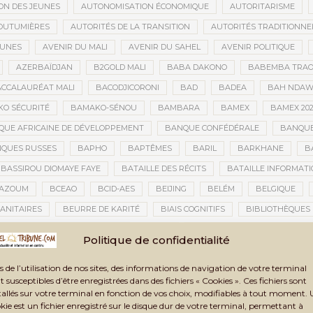
ON DES JEUNES
AUTONOMISATION ÉCONOMIQUE
AUTORITARISME
OUTUMIÈRES
AUTORITÉS DE LA TRANSITION
AUTORITÉS TRADITIONNE
EUNES
AVENIR DU MALI
AVENIR DU SAHEL
AVENIR POLITIQUE
AZERBAÏDJAN
B2GOLD MALI
BABA DAKONO
BABEMBA TRAO
CCALAURÉAT MALI
BACODJICORONI
BAD
BADEA
BAH NDA
O SÉCURITÉ
BAMAKO-SÉNOU
BAMBARA
BAMEX
BAMEX 20
UE AFRICAINE DE DÉVELOPPEMENT
BANQUE CONFÉDÉRALE
BANQUE
QUES RUSSES
BAPHO
BAPTÊMES
BARIL
BARKHANE
B
BASSIROU DIOMAYE FAYE
BATAILLE DES RÉCITS
BATAILLE INFORMAT
AZOUM
BCEAO
BCID-AES
BEIJING
BELÉM
BELGIQUE
ANITAIRES
BEURRE DE KARITÉ
BIAIS COGNITIFS
BIBLIOTHÈQUES
BIENNALE ARTISTIQUE ET CULTURELLE
BIENNALE ARTISTIQUE ET CUL
Politique de confidentialité
IENNALE ARTISTIQUE ET CULTURELLE TOMBOUCTOU 2025
BIENNALE DE T
s de l’utilisation de nos sites, des informations de navigation de votre terminal
LAN DES ACTIVITÉS
BILAN ET PERSPECTIVES
BILAN HUMAIN
BIN
t susceptibles d’être enregistrées dans des fichiers « Cookies ». Ces fichiers sont
TAUX
BLASPHÈME
BLÉ
BLÉ RUSSE
BLESSÉS
BLESSÉS D
tallés sur votre terminal en fonction de vos choix, modifiables à tout moment.
kie est un fichier enregistré sur le disque dur de votre terminal, permettant à
BNDA
BOAD
BOBO-DIOULASSO
BOGOLAN
BOKO HARAM