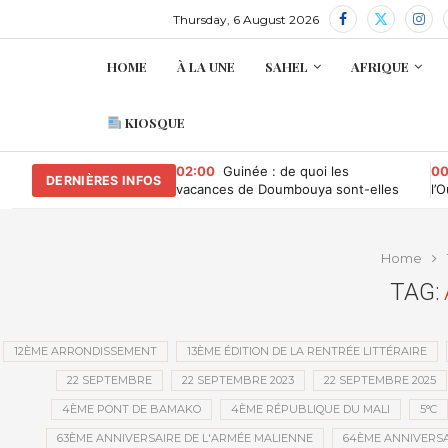
Thursday, 6 August 2026
HOME
À LA UNE
SAHEL
AFRIQUE
KIOSQUE
02:00
Guinée : de quoi les
00
DERNIÈRES INFOS
vacances de Doumbouya sont-elles
l’
le nom ?
co
l’A
Home
TAG:
12ÈME ARRONDISSEMENT
13ÈME ÉDITION DE LA RENTRÉE LITTÉRAIRE
22 SEPTEMBRE
22 SEPTEMBRE 2023
22 SEPTEMBRE 2025
4ÈME PONT DE BAMAKO
4ÈME RÉPUBLIQUE DU MALI
5°C
63ÈME ANNIVERSAIRE DE L'ARMÉE MALIENNE
64ÈME ANNIVERSA