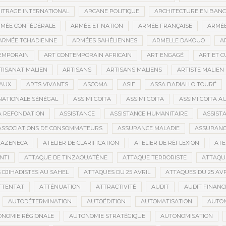
ITRAGE INTERNATIONAL
ARCANE POLITIQUE
ARCHITECTURE EN BAN
MÉE CONFÉDÉRALE
ARMÉE ET NATION
ARMÉE FRANÇAISE
ARMÉE
ARMÉE TCHADIENNE
ARMÉES SAHÉLIENNES
ARMELLE DAKOUO
A
EMPORAIN
ART CONTEMPORAIN AFRICAIN
ART ENGAGÉ
ART ET 
TISANAT MALIEN
ARTISANS
ARTISANS MALIENS
ARTISTE MALIEN
IAUX
ARTS VIVANTS
ASCOMA
ASIE
ASSA BADIALLO TOURÉ
NATIONALE SÉNÉGAL
ASSIMI GOÏTA
ASSIMI GOITA
ASSIMI GOITA 
LA REFONDATION
ASSISTANCE
ASSISTANCE HUMANITAIRE
ASSISTA
ASSOCIATIONS DE CONSOMMATEURS
ASSURANCE MALADIE
ASSURANCE
RAZENECA
ATELIER DE CLARIFICATION
ATELIER DE RÉFLEXION
ATE
NTI
ATTAQUE DE TINZAOUATÈNE
ATTAQUE TERRORISTE
ATTAQUE
 DJIHADISTES AU SAHEL
ATTAQUES DU 25 AVRIL
ATTAQUES DU 25 AVR
TTENTAT
ATTÉNUATION
ATTRACTIVITÉ
AUDIT
AUDIT FINANC
AUTODÉTERMINATION
AUTOÉDITION
AUTOMATISATION
AUTO
NOMIE RÉGIONALE
AUTONOMIE STRATÉGIQUE
AUTONOMISATION