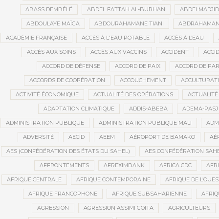
ABASS DEMBÉLÉ
ABDEL FATTAH AL-BURHAN
ABDELMADJI
ABDOULAYE MAÏGA
ABDOURAHAMANE TIANI
ABDRAHAMANE
ACADÉMIE FRANÇAISE
ACCÈS À L'EAU POTABLE
ACCÈS À L’EAU
ACCÈS AUX SOINS
ACCÈS AUX VACCINS
ACCIDENT
ACCI
ACCORD DE DÉFENSE
ACCORD DE PAIX
ACCORD DE PAR
ACCORDS DE COOPÉRATION
ACCOUCHEMENT
ACCULTURAT
ACTIVITÉ ÉCONOMIQUE
ACTUALITÉ DES OPÉRATIONS
ACTUALITÉ
ADAPTATION CLIMATIQUE
ADDIS-ABEBA
ADEMA-PASJ
ADMINISTRATION PUBLIQUE
ADMINISTRATION PUBLIQUE MALI
ADM
ADVERSITÉ
AECID
AEEM
AÉROPORT DE BAMAKO
AÉ
AES (CONFÉDÉRATION DES ÉTATS DU SAHEL)
AES CONFÉDÉRATION SAH
AFFRONTEMENTS
AFREXIMBANK
AFRICA CDC
AFR
AFRIQUE CENTRALE
AFRIQUE CONTEMPORAINE
AFRIQUE DE L’OUES
AFRIQUE FRANCOPHONE
AFRIQUE SUBSAHARIENNE
AFRI
AGRESSION
AGRESSION ASSIMI GOITA
AGRICULTEURS