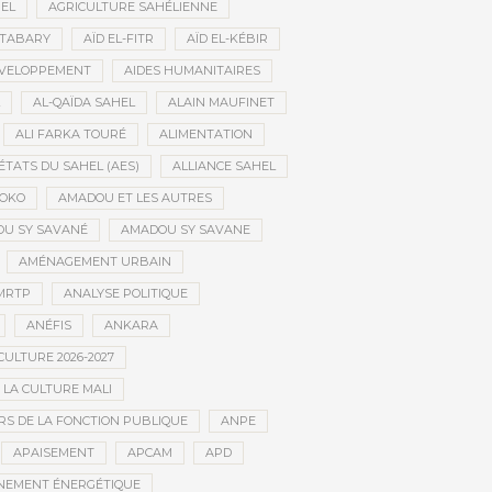
HEL
AGRICULTURE SAHÉLIENNE
ATABARY
AÏD EL-FITR
AÏD EL-KÉBIR
ÉVELOPPEMENT
AIDES HUMANITAIRES
AL-QAÏDA SAHEL
ALAIN MAUFINET
ALI FARKA TOURÉ
ALIMENTATION
ÉTATS DU SAHEL (AES)
ALLIANCE SAHEL
OKO
AMADOU ET LES AUTRES
U SY SAVANÉ
AMADOU SY SAVANE
AMÉNAGEMENT URBAIN
MRTP
ANALYSE POLITIQUE
ANÉFIS
ANKARA
CULTURE 2026-2027
 LA CULTURE MALI
S DE LA FONCTION PUBLIQUE
ANPE
APAISEMENT
APCAM
APD
NEMENT ÉNERGÉTIQUE