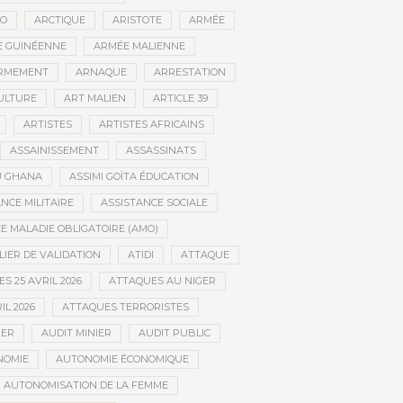
CO
ARCTIQUE
ARISTOTE
ARMÉE
 GUINÉENNE
ARMÉE MALIENNE
RMEMENT
ARNAQUE
ARRESTATION
CULTURE
ART MALIEN
ARTICLE 39
ARTISTES
ARTISTES AFRICAINS
ASSAINISSEMENT
ASSASSINATS
AU GHANA
ASSIMI GOÏTA ÉDUCATION
NCE MILITAIRE
ASSISTANCE SOCIALE
 MALADIE OBLIGATOIRE (AMO)
LIER DE VALIDATION
ATIDI
ATTAQUE
S 25 AVRIL 2026
ATTAQUES AU NIGER
IL 2026
ATTAQUES TERRORISTES
IER
AUDIT MINIER
AUDIT PUBLIC
NOMIE
AUTONOMIE ÉCONOMIQUE
AUTONOMISATION DE LA FEMME