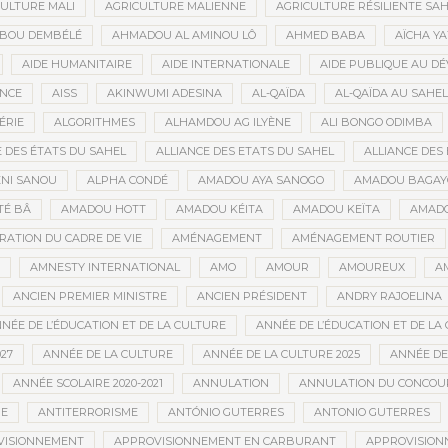
ULTURE MALI
AGRICULTURE MALIENNE
AGRICULTURE RÉSILIENTE SA
IBOU DEMBÉLÉ
AHMADOU AL AMINOU LÔ
AHMED BABA
AÏCHA Y
AIDE HUMANITAIRE
AIDE INTERNATIONALE
AIDE PUBLIQUE AU D
ANCE
AISS
AKINWUMI ADESINA
AL-QAÏDA
AL-QAÏDA AU SAHEL
ÉRIE
ALGORITHMES
ALHAMDOU AG ILYÈNE
ALI BONGO ODIMBA
E DES ÉTATS DU SAHEL
ALLIANCE DES ETATS DU SAHEL
ALLIANCE DES 
NI SANOU
ALPHA CONDÉ
AMADOU AYA SANOGO
AMADOU BAGAY
É BÂ
AMADOU HOTT
AMADOU KÉITA
AMADOU KEÏTA
AMADO
RATION DU CADRE DE VIE
AMÉNAGEMENT
AMÉNAGEMENT ROUTIER
AMNESTY INTERNATIONAL
AMO
AMOUR
AMOUREUX
A
ANCIEN PREMIER MINISTRE
ANCIEN PRÉSIDENT
ANDRY RAJOELINA
NÉE DE L’ÉDUCATION ET DE LA CULTURE
ANNÉE DE L’ÉDUCATION ET DE LA 
27
ANNÉE DE LA CULTURE
ANNÉE DE LA CULTURE 2025
ANNÉE DE
ANNÉE SCOLAIRE 2020-2021
ANNULATION
ANNULATION DU CONCOUR
ME
ANTITERRORISME
ANTÓNIO GUTERRES
ANTONIO GUTERRES
VISIONNEMENT
APPROVISIONNEMENT EN CARBURANT
APPROVISION