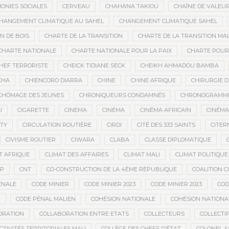
ONIES SOCIALES
CERVEAU
CHAHANA TAKIOU
CHAÎNE DE VALEU
HANGEMENT CLIMATIQUE AU SAHEL
CHANGEMENT CLIMATIQUE SAHEL
 DE BOIS
CHARTE DE LA TRANSITION
CHARTE DE LA TRANSITION MAL
CHARTE NATIONALE
CHARTE NATIONALE POUR LA PAIX
CHARTE POUR 
HEF TERRORISTE
CHEICK TIDIANE SECK
CHEIKH AHMADOU BAMBA
CHA
CHIENCORO DIARRA
CHINE
CHINE AFRIQUE
CHIRURGIE 
CHÔMAGE DES JEUNES
CHRONIQUEURS CONDAMNÉS
CHRONOGRAMME 
I
CIGARETTE
CINEMA
CINÉMA
CINÉMA AFRICAIN
CINÉM
ITY
CIRCULATION ROUTIÈRE
CIRDI
CITÉ DES 333 SAINTS
CITER
CIVISME ROUTIER
CIWARA
CLABA
CLASSE DIPLOMATIQUE
T AFRIQUE
CLIMAT DES AFFAIRES
CLIMAT MALI
CLIMAT POLITIQUE
SP
CNT
CO-CONSTRUCTION DE LA 4ÈME RÉPUBLIQUE
COALITION 
ÉNALE
CODE MINIER
CODE MINIER 2023
CODE MINIER 2023
COD
4
CODE PÉNAL MALIEN
COHÉSION NATIONALE
COHÉSION NATIONA
ORATION
COLLABORATION ENTRE ETATS
COLLECTEURS
COLLECTI
CTIVITÉS TERRITORIALES MALI
COLLÈGE DES CHEFS D’ÉTAT
COLONEL A