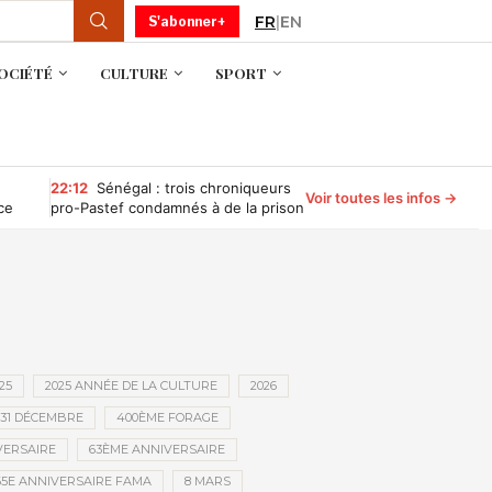
FR
|
EN
S'abonner+
OCIÉTÉ
CULTURE
SPORT
22:12
Sénégal : trois chroniqueurs
Voir toutes les infos →
ce
pro-Pastef condamnés à de la prison
ferme pour « offense » au président
Diomaye Faye
25
2025 ANNÉE DE LA CULTURE
2026
31 DÉCEMBRE
400ÈME FORAGE
VERSAIRE
63ÈME ANNIVERSAIRE
65E ANNIVERSAIRE FAMA
8 MARS