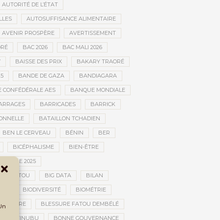
AUTORITÉ DE L’ÉTAT
LLES
AUTOSUFFISANCE ALIMENTAIRE
AVENIR PROSPÈRE
AVERTISSEMENT
RÉ
BAC 2026
BAC MALI 2026
W
BAISSE DES PRIX
BAKARY TRAORÉ
25
BANDE DE GAZA
BANDIAGARA
 CONFÉDÉRALE AES
BANQUE MONDIALE
ARRAGES
BARRICADES
BARRICK
IONNELLE
BATAILLON TCHADIEN
BEN LE CERVEAU
BÉNIN
BER
BICÉPHALISME
BIEN-ÊTRE
TURELLE 2025
OMBOUCTOU
BIG DATA
BILAN
TOU
BIODIVERSITÉ
BIOMÉTRIE
E GUERRE
BLESSURE FATOU DEMBÉLÉ
 Un
BOLA TINUBU
BONNE GOUVERNANCE