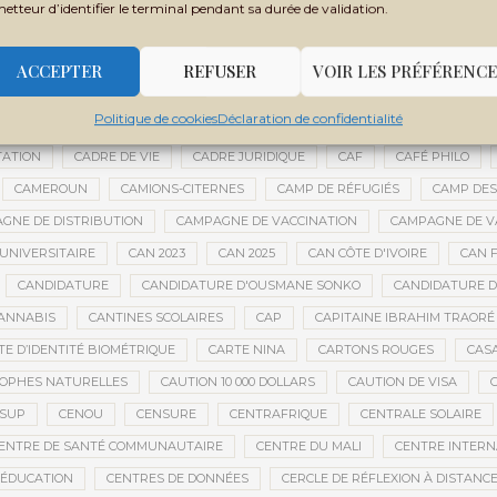
metteur d’identifier le terminal pendant sa durée de validation.
BOUBACAR DIANÉ
BOUBACAR DOUMBIA
BOUBACAR MAO DIANÉ
URAKÉBOUGOU
BOUREM
BOURÉMA KANSAYE
BOURSES
BO
ACCEPTER
REFUSER
VOIR LES PRÉFÉRENCE
BRICE OLIGUI NGUEMA
BRICS
BRICS AFRIQUE
BRIGADE MOBILE
Politique de cookies
Déclaration de confidentialité
E
BUDGET NATIONAL
BUMDA
BUREAU DU VÉRIFICATEUR GÉNÉR
TATION
CADRE DE VIE
CADRE JURIDIQUE
CAF
CAFÉ PHILO
CAMEROUN
CAMIONS-CITERNES
CAMP DE RÉFUGIÉS
CAMP DES
GNE DE DISTRIBUTION
CAMPAGNE DE VACCINATION
CAMPAGNE DE VA
UNIVERSITAIRE
CAN 2023
CAN 2025
CAN CÔTE D'IVOIRE
CAN F
CANDIDATURE
CANDIDATURE D'OUSMANE SONKO
CANDIDATURE 
ANNABIS
CANTINES SCOLAIRES
CAP
CAPITAINE IBRAHIM TRAORÉ
TE D’IDENTITÉ BIOMÉTRIQUE
CARTE NINA
CARTONS ROUGES
CAS
OPHES NATURELLES
CAUTION 10 000 DOLLARS
CAUTION DE VISA
ESUP
CENOU
CENSURE
CENTRAFRIQUE
CENTRALE SOLAIRE
ENTRE DE SANTÉ COMMUNAUTAIRE
CENTRE DU MALI
CENTRE INTERN
’ÉDUCATION
CENTRES DE DONNÉES
CERCLE DE RÉFLEXION À DISTANC