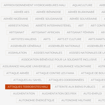
APPROVISIONNEMENT HYDROCARBURES MALI
AQUACULTURE
ARB
ARMÉE AES
ARMÉE BÉNINOISE
ARMÉE BURKINABÉ
AR
ARMÉE NIGÉRIANE
ARMÉE SOUDANAISE
ARMÉE SOUVERAINE
ARRESTATIONS
ARRÊTÉ INTERMINISTÉRIEL
ART
ART CONT
ARTISANAT
ARTISANAT AFRICAIN
ARTISANAT FÉMININ
AR
ARTISTES MALIENS
ARTS
ARTS ET CULTURE
ARTS MART
ASSEMBLÉE GÉNÉRALE
ASSEMBLÉE NATIONALE
ASSEMBLÉE 
ASSIMILATION
ASSISES NATIONALES
ASSISES NATIONALES DE 
ASSOCIATION BÉNÉVOLE POUR LA SOLIDARITÉ INCLUSIVE
ASSURANCE MALADIE UNIVERSELLE
ASSURANCE VOLONTAIRE
AST
ATTAQUE ARMÉE
ATTAQUE CONTRE LES FAMA
ATTAQUE DE BOU
ATTAQUES AU SAHEL
ATTAQUES COORDONNÉES
ATTAQUES
ATTAQUES TERRORISTES MALI
ATTEINTE AUX BIENS PUBLICS
A
AUGMENTATION
AUGMENTATION DES PRIX
AUTO-EMPLOI
AUTONOMIE ÉNERGÉTIQUE
AUTONOMIE MILITAIRE
AUTO