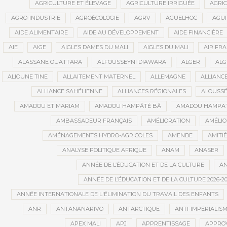
AGRICULTURE ET ÉLEVAGE
AGRICULTURE IRRIGUÉE
AGRIC
AGRO-INDUSTRIE
AGROÉCOLOGIE
AGRV
AGUELHOC
AGU
AIDE ALIMENTAIRE
AIDE AU DÉVELOPPEMENT
AIDE FINANCIÈRE
AIE
AIGE
AIGLES DAMES DU MALI
AIGLES DU MALI
AIR FR
ALASSANE OUATTARA
ALFOUSSEYNI DIAWARA
ALGER
ALG
ALIOUNE TINE
ALLAITEMENT MATERNEL
ALLEMAGNE
ALLIANC
ALLIANCE SAHÉLIENNE
ALLIANCES RÉGIONALES
ALOUSSÉ
AMADOU ET MARIAM
AMADOU HAMPÂTÉ BÂ
AMADOU HAMPAT
AMBASSADEUR FRANÇAIS
AMÉLIORATION
AMÉLIO
AMÉNAGEMENTS HYDRO-AGRICOLES
AMENDE
AMITIÉ
ANALYSE POLITIQUE AFRIQUE
ANAM
ANASER
ANNÉE DE L’ÉDUCATION ET DE LA CULTURE
AN
ANNÉE DE L’ÉDUCATION ET DE LA CULTURE 2026-20
ANNÉE INTERNATIONALE DE L'ÉLIMINATION DU TRAVAIL DES ENFANTS
ANR
ANTANANARIVO
ANTARCTIQUE
ANTI-IMPÉRIALIS
APEX MALI
APJ
APPRENTISSAGE
APPRO