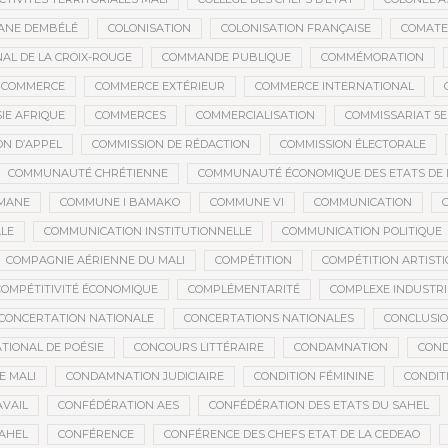
ANE DEMBÉLÉ
COLONISATION
COLONISATION FRANÇAISE
COMATE
AL DE LA CROIX-ROUGE
COMMANDE PUBLIQUE
COMMÉMORATION
COMMERCE
COMMERCE EXTÉRIEUR
COMMERCE INTERNATIONAL
IE AFRIQUE
COMMERCES
COMMERCIALISATION
COMMISSARIAT 5
ON D’APPEL
COMMISSION DE RÉDACTION
COMMISSION ÉLECTORALE
COMMUNAUTÉ CHRÉTIENNE
COMMUNAUTÉ ÉCONOMIQUE DES ETATS DE L'
MANE
COMMUNE I BAMAKO
COMMUNE VI
COMMUNICATION
LE
COMMUNICATION INSTITUTIONNELLE
COMMUNICATION POLITIQUE
COMPAGNIE AÉRIENNE DU MALI
COMPÉTITION
COMPÉTITION ARTIST
COMPÉTITIVITÉ ÉCONOMIQUE
COMPLÉMENTARITÉ
COMPLEXE INDUSTRI
CONCERTATION NATIONALE
CONCERTATIONS NATIONALES
CONCLUSI
TIONAL DE POÉSIE
CONCOURS LITTÉRAIRE
CONDAMNATION
COND
E MALI
CONDAMNATION JUDICIAIRE
CONDITION FÉMININE
CONDIT
AVAIL
CONFÉDÉRATION AES
CONFÉDÉRATION DES ETATS DU SAHEL
AHEL
CONFÉRENCE
CONFÉRENCE DES CHEFS ETAT DE LA CEDEAO