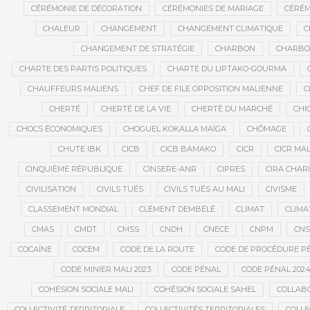
CÉRÉMONIE DE DÉCORATION
CÉRÉMONIES DE MARIAGE
CÉRÉM
CHALEUR
CHANGEMENT
CHANGEMENT CLIMATIQUE
C
CHANGEMENT DE STRATÉGIE
CHARBON
CHARBON
CHARTE DES PARTIS POLITIQUES
CHARTE DU LIPTAKO-GOURMA
CHAUFFEURS MALIENS
CHEF DE FILE OPPOSITION MALIENNE
C
CHERTÉ
CHERTÉ DE LA VIE
CHERTÉ DU MARCHÉ
CHI
CHOCS ÉCONOMIQUES
CHOGUEL KOKALLA MAÏGA
CHÔMAGE
CHUTE IBK
CICB
CICB BAMAKO
CICR
CICR MAL
CINQUIÈME RÉPUBLIQUE
CINSERE-ANR
CIPRES
CIRA CHAR
CIVILISATION
CIVILS TUÉS
CIVILS TUÉS AU MALI
CIVISME
CLASSEMENT MONDIAL
CLÉMENT DEMBÉLÉ
CLIMAT
CLIMA
CMAS
CMDT
CMSS
CNDH
CNECE
CNPM
CN
COCAÏNE
COCEM
CODE DE LA ROUTE
CODE DE PROCÉDURE P
CODE MINIER MALI 2023
CODE PÉNAL
CODE PÉNAL 202
COHÉSION SOCIALE MALI
COHÉSION SOCIALE SAHEL
COLLAB
COLLECTIVITÉ TERRITORIALE
COLLECTIVITÉS TERRITORIALES
COLLE