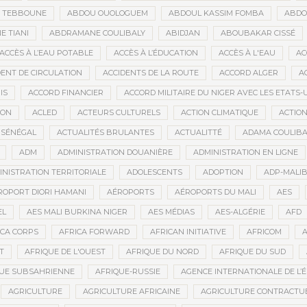
D TEBBOUNE
ABDOU OUOLOGUEM
ABDOUL KASSIM FOMBA
ABDO
 TIANI
ABDRAMANE COULIBALY
ABIDJAN
ABOUBAKAR CISSÉ
ACCÈS À L’EAU POTABLE
ACCÈS À L’ÉDUCATION
ACCÈS À L'EAU
AC
DENT DE CIRCULATION
ACCIDENTS DE LA ROUTE
ACCORD ALGER
A
IS
ACCORD FINANCIER
ACCORD MILITAIRE DU NIGER AVEC LES ETATS-
ION
ACLED
ACTEURS CULTURELS
ACTION CLIMATIQUE
ACTIO
 SÉNÉGAL
ACTUALITÉS BRULANTES
ACTUALITTÉ
ADAMA COULIBA
ADM
ADMINISTRATION DOUANIÈRE
ADMINISTRATION EN LIGNE
INISTRATION TERRITORIALE
ADOLESCENTS
ADOPTION
ADP-MALI
ROPORT DIORI HAMANI
AÉROPORTS
AÉROPORTS DU MALI
AES
EL
AES MALI BURKINA NIGER
AES MÉDIAS
AES-ALGÉRIE
AFD
ICA CORPS
AFRICA FORWARD
AFRICAN INITIATIVE
AFRICOM
A
T
AFRIQUE DE L'OUEST
AFRIQUE DU NORD
AFRIQUE DU SUD
QUE SUBSAHRIENNE
AFRIQUE-RUSSIE
AGENCE INTERNATIONALE DE L’
AGRICULTURE
AGRICULTURE AFRICAINE
AGRICULTURE CONTRACTU