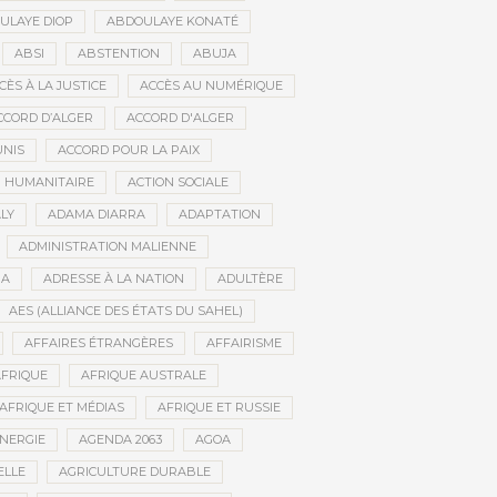
ULAYE DIOP
ABDOULAYE KONATÉ
ABSI
ABSTENTION
ABUJA
CÈS À LA JUSTICE
ACCÈS AU NUMÉRIQUE
CCORD D’ALGER
ACCORD D'ALGER
UNIS
ACCORD POUR LA PAIX
N HUMANITAIRE
ACTION SOCIALE
LY
ADAMA DIARRA
ADAPTATION
ADMINISTRATION MALIENNE
BA
ADRESSE À LA NATION
ADULTÈRE
AES (ALLIANCE DES ÉTATS DU SAHEL)
AFFAIRES ÉTRANGÈRES
AFFAIRISME
FRIQUE
AFRIQUE AUSTRALE
AFRIQUE ET MÉDIAS
AFRIQUE ET RUSSIE
ÉNERGIE
AGENDA 2063
AGOA
ELLE
AGRICULTURE DURABLE