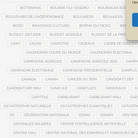
l’é
BOTSWANA
BOUARÉ FILY SISSOKO
BOUBACAR BOCOUM
BOULEVARD DE L’INDÉPENDANCE
BOULIKESSI
BOULKESSI
BO
BOZO
BRASSAGE CULTUREL
BRÉMA ELY DICKO
BRÉSIL
BUDGET 2027-2029
BUDGET AGRICOLE
BUDGET DE LA PRÉSIDENC
CAAT
CACAO
CADASTRE
CADEAUX
CADRE DE CONCER
CALENDRIER COUPE DU MONDE
CALENDRIER ÉLECTORAL
CAMPAGNE AGRICOLE
CAMPAGNE AGRICOLE 2025
CAMPA
CAMPAGNE ÉLECTORALE
CAMPAGNE PRÉSIDENTIELLE
CAMPUS 
CANADA
CANAM
CANCER DU SEIN
CANDIDATS DEF
CANDIDATURE ONU
CANICULE
CANICULES
CANIVEAUX
C
CAPITOLE
CARBURANT
CARBURANT MALI
CAR
CATASTROPHE NATURELLE
CATASTROPHES CLIMATIQUES
CATASTR
CEI
CÉLÉBRATION NATIONALE
CEMAC
CEMAPI
CEN-SN
CENTRALES SOLAIRES
CENTRE D'INTELLIGENCE ARTIFICIELLE
C
CENTRE MALI
CENTRE NATIONAL DES EXAMENS ET CONCOURS DE L