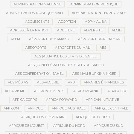
ADMINISTRATION MALIENNE
ADMINISTRATION PUBLIQUE
ADMINISTRATION PUBLIQUE MALI
ADMINISTRATION TERRITORIALE
ADOLESCENTS
ADOPTION
ADP-MALIBA
ADRESSE À LA NATION
ADULTÈRE
ADVERSITÉ
AECID
AEEM
AÉROPORT DE BAMAKO
AÉROPORT DIORI HAMANI
AÉROPORTS
AÉROPORTS DU MALI
AES
AES (ALLIANCE DES ÉTATS DU SAHEL)
AES (CONFÉDÉRATION DES ÉTATS DU SAHEL)
AES CONFÉDÉRATION SAHEL
AES MALI BURKINA NIGER
AES MÉDIAS
AES-ALGÉRIE
AFD
AFFAIRES ÉTRANGÈRES
AFFAIRISME
AFFRONTEMENTS
AFREXIMBANK
AFRICA CDC
AFRICA CORPS
AFRICA FORWARD
AFRICAN INITIATIVE
AFRICOM
AFRIQUE
AFRIQUE AUSTRALE
AFRIQUE CENTRALE
AFRIQUE CONTEMPORAINE
AFRIQUE DE L’OUEST
AFRIQUE DE L'OUEST
AFRIQUE DU NORD
AFRIQUE DU SUD