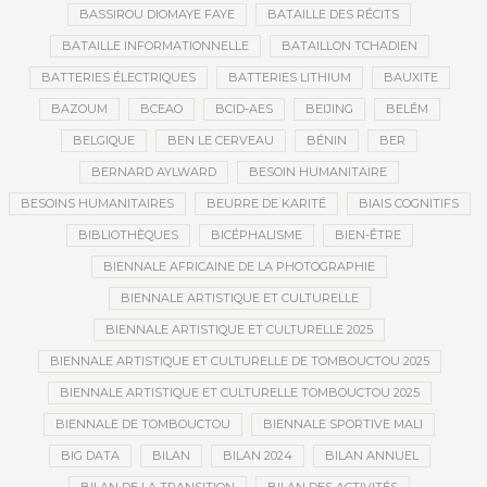
BASSIROU DIOMAYE FAYE
BATAILLE DES RÉCITS
BATAILLE INFORMATIONNELLE
BATAILLON TCHADIEN
BATTERIES ÉLECTRIQUES
BATTERIES LITHIUM
BAUXITE
BAZOUM
BCEAO
BCID-AES
BEIJING
BELÉM
BELGIQUE
BEN LE CERVEAU
BÉNIN
BER
BERNARD AYLWARD
BESOIN HUMANITAIRE
BESOINS HUMANITAIRES
BEURRE DE KARITÉ
BIAIS COGNITIFS
BIBLIOTHÈQUES
BICÉPHALISME
BIEN-ÊTRE
BIENNALE AFRICAINE DE LA PHOTOGRAPHIE
BIENNALE ARTISTIQUE ET CULTURELLE
BIENNALE ARTISTIQUE ET CULTURELLE 2025
BIENNALE ARTISTIQUE ET CULTURELLE DE TOMBOUCTOU 2025
BIENNALE ARTISTIQUE ET CULTURELLE TOMBOUCTOU 2025
BIENNALE DE TOMBOUCTOU
BIENNALE SPORTIVE MALI
BIG DATA
BILAN
BILAN 2024
BILAN ANNUEL