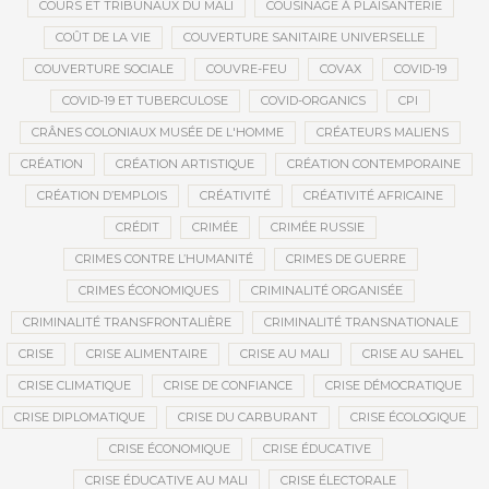
COURS ET TRIBUNAUX DU MALI
COUSINAGE À PLAISANTERIE
COÛT DE LA VIE
COUVERTURE SANITAIRE UNIVERSELLE
COUVERTURE SOCIALE
COUVRE-FEU
COVAX
COVID-19
COVID-19 ET TUBERCULOSE
COVID-ORGANICS
CPI
CRÂNES COLONIAUX MUSÉE DE L'HOMME
CRÉATEURS MALIENS
CRÉATION
CRÉATION ARTISTIQUE
CRÉATION CONTEMPORAINE
CRÉATION D’EMPLOIS
CRÉATIVITÉ
CRÉATIVITÉ AFRICAINE
CRÉDIT
CRIMÉE
CRIMÉE RUSSIE
CRIMES CONTRE L’HUMANITÉ
CRIMES DE GUERRE
CRIMES ÉCONOMIQUES
CRIMINALITÉ ORGANISÉE
CRIMINALITÉ TRANSFRONTALIÈRE
CRIMINALITÉ TRANSNATIONALE
CRISE
CRISE ALIMENTAIRE
CRISE AU MALI
CRISE AU SAHEL
CRISE CLIMATIQUE
CRISE DE CONFIANCE
CRISE DÉMOCRATIQUE
CRISE DIPLOMATIQUE
CRISE DU CARBURANT
CRISE ÉCOLOGIQUE
CRISE ÉCONOMIQUE
CRISE ÉDUCATIVE
CRISE ÉDUCATIVE AU MALI
CRISE ÉLECTORALE