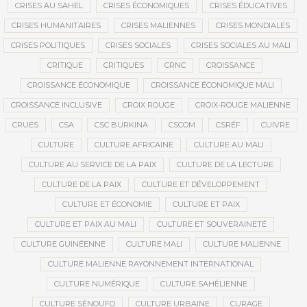
CRISES AU SAHEL
CRISES ÉCONOMIQUES
CRISES ÉDUCATIVES
CRISES HUMANITAIRES
CRISES MALIENNES
CRISES MONDIALES
CRISES POLITIQUES
CRISES SOCIALES
CRISES SOCIALES AU MALI
CRITIQUE
CRITIQUES
CRNC
CROISSANCE
CROISSANCE ÉCONOMIQUE
CROISSANCE ÉCONOMIQUE MALI
CROISSANCE INCLUSIVE
CROIX ROUGE
CROIX-ROUGE MALIENNE
CRUES
CSA
CSC BURKINA
CSCOM
CSRÉF
CUIVRE
CULTURE
CULTURE AFRICAINE
CULTURE AU MALI
CULTURE AU SERVICE DE LA PAIX
CULTURE DE LA LECTURE
CULTURE DE LA PAIX
CULTURE ET DÉVELOPPEMENT
CULTURE ET ÉCONOMIE
CULTURE ET PAIX
CULTURE ET PAIX AU MALI
CULTURE ET SOUVERAINETÉ
CULTURE GUINÉENNE
CULTURE MALI
CULTURE MALIENNE
CULTURE MALIENNE RAYONNEMENT INTERNATIONAL
CULTURE NUMÉRIQUE
CULTURE SAHÉLIENNE
CULTURE SÉNOUFO
CULTURE URBAINE
CURAGE