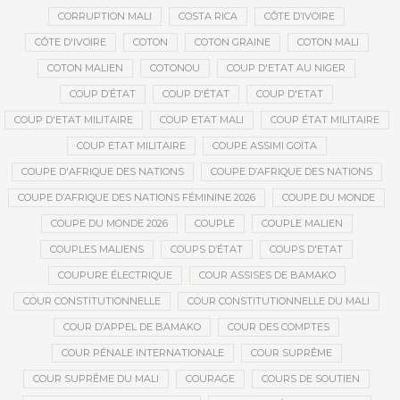
CORRUPTION MALI
COSTA RICA
CÔTE D’IVOIRE
CÔTE D'IVOIRE
COTON
COTON GRAINE
COTON MALI
COTON MALIEN
COTONOU
COUP D'ETAT AU NIGER
COUP D’ÉTAT
COUP D'ÉTAT
COUP D'ETAT
COUP D'ETAT MILITAIRE
COUP ETAT MALI
COUP ÉTAT MILITAIRE
COUP ETAT MILITAIRE
COUPE ASSIMI GOÏTA
COUPE D'AFRIQUE DES NATIONS
COUPE D’AFRIQUE DES NATIONS
COUPE D’AFRIQUE DES NATIONS FÉMININE 2026
COUPE DU MONDE
COUPE DU MONDE 2026
COUPLE
COUPLE MALIEN
COUPLES MALIENS
COUPS D’ÉTAT
COUPS D'ETAT
COUPURE ÉLECTRIQUE
COUR ASSISES DE BAMAKO
COUR CONSTITUTIONNELLE
COUR CONSTITUTIONNELLE DU MALI
COUR D’APPEL DE BAMAKO
COUR DES COMPTES
COUR PÉNALE INTERNATIONALE
COUR SUPRÊME
COUR SUPRÊME DU MALI
COURAGE
COURS DE SOUTIEN