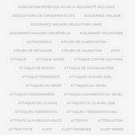
ASSOCIATION BÉNÉVOLE POUR LA SOLIDARITÉ INCLUSIVE
ASSOCIATIONS DE CONSOMMATEURS
ASSURANCE MALADIE
ASSURANCE MALADIE OBLIGATOIRE (AMO)
ASSURANCE MALADIE UNIVERSELLE
ASSURANCE VOLONTAIRE
ASTRAZENECA
ATELIER DE CLARIFICATION
ATELIER DE RÉFLEXION
ATELIER DE VALIDATION
ATIDI
ATTAQUE
ATTAQUE ARMÉE
ATTAQUE CONTRE LES FAMA
ATTAQUE DE BOUNTI
ATTAQUE DE TINZAOUATÈNE
ATTAQUE TERRORISTE
ATTAQUES 25 AVRIL 2026
ATTAQUES AU NIGER
ATTAQUES AU SAHEL
ATTAQUES COORDONNÉES
ATTAQUES DJIHADISTES AU SAHEL
ATTAQUES DU 25 AVRIL
ATTAQUES DU 25 AVRIL 2026
ATTAQUES TERRORISTES
ATTAQUES TERRORISTES MALI
ATTEINTE AUX BIENS PUBLICS
ATTENTAT
ATTÉNUATION
ATTRACTIVITÉ
AUDIT
AUDIT FINANCIER
AUDIT MINIER