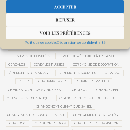
CENTRALE SOLAIRE DE SANANKOROBA
CENTRALES SOLAIRES
ACCEPTER
CENTRE D'INTELLIGENCE ARTIFICIELLE
REFUSER
CENTRE DE SANTÉ COMMUNAUTAIRE
CENTRE DU MALI
CENTRE INTERNATIONAL DE CONFÉRENCES DE BAMAKO
VOIR LES PRÉFÉRENCES
CENTRE MALI
Politique de cookies
Déclaration de confidentialité
CENTRE NATIONAL DES EXAMENS ET CONCOURS DE L’ÉDUCATION
CENTRES DE DONNÉES
CERCLE DE RÉFLEXION À DISTANCE
CÉRÉALES
CÉRÉALES RUSSES
CÉRÉMONIE DE DÉCORATION
CÉRÉMONIES DE MARIAGE
CÉRÉMONIES SOCIALES
CERVEAU
CEUTA
CHAHANA TAKIOU
CHAÎNE DE VALEUR
CHAÎNES D’APPROVISIONNEMENT
CHALEUR
CHANGEMENT
CHANGEMENT CLIMATIQUE
CHANGEMENT CLIMATIQUE AU SAHEL
CHANGEMENT CLIMATIQUE SAHEL
CHANGEMENT DE COMPORTEMENT
CHANGEMENT DE STRATÉGIE
CHARBON
CHARBON DE BOIS
CHARTE DE LA TRANSITION