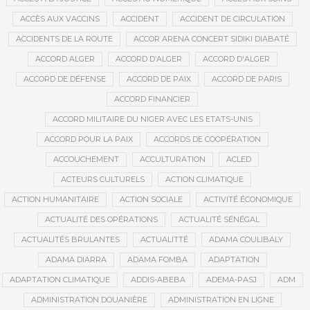
ACCÈS AUX VACCINS
ACCIDENT
ACCIDENT DE CIRCULATION
ACCIDENTS DE LA ROUTE
ACCOR ARENA CONCERT SIDIKI DIABATÉ
ACCORD ALGER
ACCORD D’ALGER
ACCORD D'ALGER
ACCORD DE DÉFENSE
ACCORD DE PAIX
ACCORD DE PARIS
ACCORD FINANCIER
ACCORD MILITAIRE DU NIGER AVEC LES ETATS-UNIS
ACCORD POUR LA PAIX
ACCORDS DE COOPÉRATION
ACCOUCHEMENT
ACCULTURATION
ACLED
ACTEURS CULTURELS
ACTION CLIMATIQUE
ACTION HUMANITAIRE
ACTION SOCIALE
ACTIVITÉ ÉCONOMIQUE
ACTUALITÉ DES OPÉRATIONS
ACTUALITÉ SÉNÉGAL
ACTUALITÉS BRULANTES
ACTUALITTÉ
ADAMA COULIBALY
ADAMA DIARRA
ADAMA FOMBA
ADAPTATION
ADAPTATION CLIMATIQUE
ADDIS-ABEBA
ADEMA-PASJ
ADM
ADMINISTRATION DOUANIÈRE
ADMINISTRATION EN LIGNE