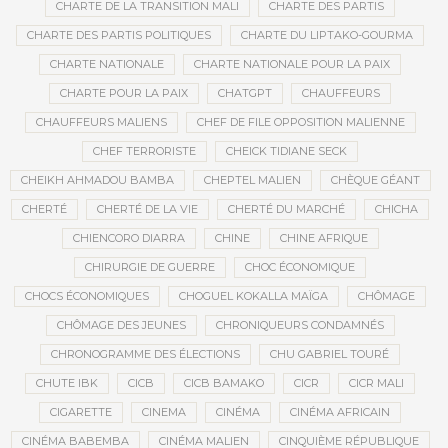
CHARTE DE LA TRANSITION MALI
CHARTE DES PARTIS
CHARTE DES PARTIS POLITIQUES
CHARTE DU LIPTAKO-GOURMA
CHARTE NATIONALE
CHARTE NATIONALE POUR LA PAIX
CHARTE POUR LA PAIX
CHATGPT
CHAUFFEURS
CHAUFFEURS MALIENS
CHEF DE FILE OPPOSITION MALIENNE
CHEF TERRORISTE
CHEICK TIDIANE SECK
CHEIKH AHMADOU BAMBA
CHEPTEL MALIEN
CHÈQUE GÉANT
CHERTÉ
CHERTÉ DE LA VIE
CHERTÉ DU MARCHÉ
CHICHA
CHIENCORO DIARRA
CHINE
CHINE AFRIQUE
CHIRURGIE DE GUERRE
CHOC ÉCONOMIQUE
CHOCS ÉCONOMIQUES
CHOGUEL KOKALLA MAÏGA
CHÔMAGE
CHÔMAGE DES JEUNES
CHRONIQUEURS CONDAMNÉS
CHRONOGRAMME DES ÉLECTIONS
CHU GABRIEL TOURÉ
CHUTE IBK
CICB
CICB BAMAKO
CICR
CICR MALI
CIGARETTE
CINEMA
CINÉMA
CINÉMA AFRICAIN
CINÉMA BABEMBA
CINÉMA MALIEN
CINQUIÈME RÉPUBLIQUE