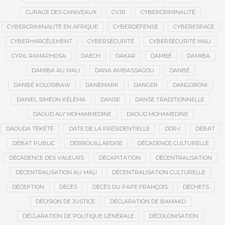
CURAGE DES CANIVEAUX
CVJR
CYBERCRIMINALITÉ
CYBERCRIMINALITÉ EN AFRIQUE
CYBERDÉFENSE
CYBERESPACE
CYBERHARCÈLEMENT
CYBERSÉCURITÉ
CYBERSÉCURITÉ MALI
CYRIL RAMAPHOSA
DAECH
DAKAR
DAMBÉ
DAMIBA
DAMIBA AU MALI
DANA AMBASSAGOU
DANBÉ
DANBÉ KOLOSIBAW
DANEMARK
DANGER
DANGORONI
DANIEL SIMÉON KÉLÉMA
DANSE
DANSE TRADITIONNELLE
DAOUD ALY MOHAMMEDINE
DAOUD MOHAMEDINE
DAOUDA TÉKÉTÉ
DATE DE LA PRÉSIDENTIELLE
DDR-I
DÉBAT
DÉBAT PUBLIC
DÉBROUILLARDISE
DÉCADENCE CULTURELLE
DÉCADENCE DES VALEURS
DÉCAPITATION
DÉCENTRALISATION
DÉCENTRALISATION AU MALI
DÉCENTRALISATION CULTURELLE
DÉCEPTION
DÉCÈS
DÉCÈS DU PAPE FRANÇOIS
DÉCHETS
DÉCISION DE JUSTICE
DÉCLARATION DE BAMAKO
DÉCLARATION DE POLITIQUE GÉNÉRALE
DÉCOLONISATION