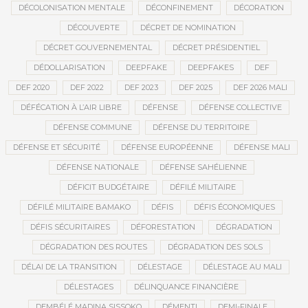
DÉCOLONISATION MENTALE
DÉCONFINEMENT
DÉCORATION
DÉCOUVERTE
DÉCRET DE NOMINATION
DÉCRET GOUVERNEMENTAL
DÉCRET PRÉSIDENTIEL
DÉDOLLARISATION
DEEPFAKE
DEEPFAKES
DEF
DEF 2020
DEF 2022
DEF 2023
DEF 2025
DEF 2026 MALI
DÉFÉCATION À L’AIR LIBRE
DÉFENSE
DÉFENSE COLLECTIVE
DÉFENSE COMMUNE
DÉFENSE DU TERRITOIRE
DÉFENSE ET SÉCURITÉ
DÉFENSE EUROPÉENNE
DÉFENSE MALI
DÉFENSE NATIONALE
DÉFENSE SAHÉLIENNE
DÉFICIT BUDGÉTAIRE
DÉFILÉ MILITAIRE
DÉFILÉ MILITAIRE BAMAKO
DÉFIS
DÉFIS ÉCONOMIQUES
DÉFIS SÉCURITAIRES
DÉFORESTATION
DÉGRADATION
DÉGRADATION DES ROUTES
DÉGRADATION DES SOLS
DÉLAI DE LA TRANSITION
DÉLESTAGE
DÉLESTAGE AU MALI
DÉLESTAGES
DÉLINQUANCE FINANCIÈRE
DEMBÉLÉ MADINA SISSOKO
DÉMENTI
DEMI-FINALE