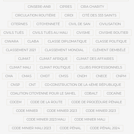
CINSERE-ANR
CIPRES
CIRA CHARITY
CIRCULATION ROUTIÈRE
CIRDI
CITÉ DES 333 SAINTS
CITERNES
CITOYENNETÉ
CIVIL DE SAN
CIVILISATION
CIVILS TUÉS
CIVILS TUÉS AU MALI
CIVISME
CIVISME ROUTIER
CIWARA
CLABA
CLASSE DIPLOMATIQUE
CLASSE POLITIQUE
CLASSEMENT 2021
CLASSEMENT MONDIAL
CLÉMENT DEMBÉLÉ
CLIMAT
CLIMAT AFRIQUE
CLIMAT DES AFFAIRES
CLIMAT MALI
CLIMAT POLITIQUE
CLUBS PROFESSIONNELS
CMA
CMAS
CMDT
CMSS
CNDH
CNECE
CNPM
CNSP
CNT
CO-CONSTRUCTION DE LA 4ÈME RÉPUBLIQUE
COALITION CITOYENNE POUR LE SAHEL
COBALT
COCAÏNE
COCEM
CODE DE LA ROUTE
CODE DE PROCÉDURE PÉNALE
CODE MINIER
CODE MINIER 2023
CODE MINIER 2023
CODE MINIER 2023 MALI
CODE MINIER MALI
CODE MINIER MALI 2023
CODE PÉNAL
CODE PÉNAL 2024