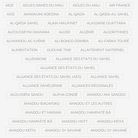
AIGE
AIGLES DAMES DU MALI
AIGLES DU MALI
AIR FRANCE
AISS
AKINWUMI ADESINA
AL-QAÏDA
AL-QAÏDA AU SAHEL
AL-QAÏDA SAHEL
ALAIN MAUFINET
ALASSANE OUATTARA
ALFOUSSEYNI DIAWARA
ALGER
ALGÉRIE
ALGORITHMES
ALHAMDOU AG ILYÈNE
ALI BONGO ODIMBA
ALI FARKA TOURÉ
ALIMENTATION
ALIOUNE TINE
ALLAITEMENT MATERNEL
ALLEMAGNE
ALLIANCE DES ETATS DU SAHEL
ALLIANCE DES ÉTATS DU SAHEL
ALLIANCE DES ÉTATS DU SAHEL (AES)
ALLIANCE SAHEL
ALLIANCE SAHÉLIENNE
ALLIANCES RÉGIONALES
ALOUSSÉNI SANOU
ALPHA CONDÉ
AMADOU AYA SANOGO
AMADOU BAGAYOKO
AMADOU ET LES AUTRES
AMADOU ET MARIAM
AMADOU HAMPATÉ BÂ
AMADOU HAMPÂTÉ BÂ
AMADOU HOTT
AMADOU KÉITA
AMADOU KEÏTA
AMADOU SY SAVANE
AMADOU SY SAVANÉ