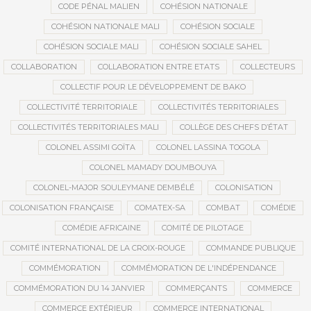
CODE PÉNAL MALIEN
COHÉSION NATIONALE
COHÉSION NATIONALE MALI
COHÉSION SOCIALE
COHÉSION SOCIALE MALI
COHÉSION SOCIALE SAHEL
COLLABORATION
COLLABORATION ENTRE ETATS
COLLECTEURS
COLLECTIF POUR LE DÉVELOPPEMENT DE BAKO
COLLECTIVITÉ TERRITORIALE
COLLECTIVITÉS TERRITORIALES
COLLECTIVITÉS TERRITORIALES MALI
COLLÈGE DES CHEFS D’ÉTAT
COLONEL ASSIMI GOÏTA
COLONEL LASSINA TOGOLA
COLONEL MAMADY DOUMBOUYA
COLONEL-MAJOR SOULEYMANE DEMBÉLÉ
COLONISATION
COLONISATION FRANÇAISE
COMATEX-SA
COMBAT
COMÉDIE
COMÉDIE AFRICAINE
COMITÉ DE PILOTAGE
COMITÉ INTERNATIONAL DE LA CROIX-ROUGE
COMMANDE PUBLIQUE
COMMÉMORATION
COMMÉMORATION DE L'INDÉPENDANCE
COMMÉMORATION DU 14 JANVIER
COMMERÇANTS
COMMERCE
COMMERCE EXTÉRIEUR
COMMERCE INTERNATIONAL