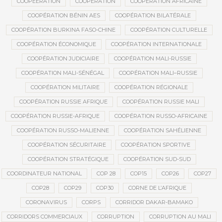
COOPEERATION
COOPÉRATION
COOPÉRATION AFRICAINE
COOPÉRATION BÉNIN AES
COOPÉRATION BILATÉRALE
COOPÉRATION BURKINA FASO-CHINE
COOPÉRATION CULTURELLE
COOPÉRATION ÉCONOMIQUE
COOPÉRATION INTERNATIONALE
COOPÉRATION JUDICIAIRE
COOPÉRATION MALI-RUSSIE
COOPÉRATION MALI-SÉNÉGAL
COOPÉRATION MALI–RUSSIE
COOPÉRATION MILITAIRE
COOPÉRATION RÉGIONALE
COOPÉRATION RUSSIE AFRIQUE
COOPÉRATION RUSSIE MALI
COOPÉRATION RUSSIE-AFRIQUE
COOPÉRATION RUSSO-AFRICAINE
COOPÉRATION RUSSO-MALIENNE
COOPÉRATION SAHÉLIENNE
COOPÉRATION SÉCURITAIRE
COOPÉRATION SPORTIVE
COOPÉRATION STRATÉGIQUE
COOPÉRATION SUD-SUD
COORDINATEUR NATIONAL
COP 28
COP15
COP26
COP27
COP28
COP29
COP30
CORNE DE L’AFRIQUE
CORONAVIRUS
CORPS
CORRIDOR DAKAR-BAMAKO
CORRIDORS COMMERCIAUX
CORRUPTION
CORRUPTION AU MALI