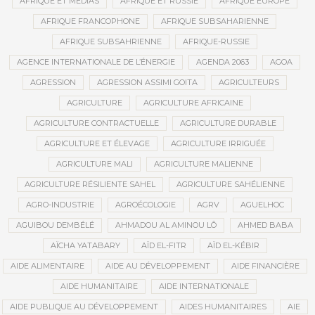
AFRIQUE ET MÉDIAS
AFRIQUE ET RUSSIE
AFRIQUE EUROPE
AFRIQUE FRANCOPHONE
AFRIQUE SUBSAHARIENNE
AFRIQUE SUBSAHRIENNE
AFRIQUE-RUSSIE
AGENCE INTERNATIONALE DE L’ÉNERGIE
AGENDA 2063
AGOA
AGRESSION
AGRESSION ASSIMI GOITA
AGRICULTEURS
AGRICULTURE
AGRICULTURE AFRICAINE
AGRICULTURE CONTRACTUELLE
AGRICULTURE DURABLE
AGRICULTURE ET ÉLEVAGE
AGRICULTURE IRRIGUÉE
AGRICULTURE MALI
AGRICULTURE MALIENNE
AGRICULTURE RÉSILIENTE SAHEL
AGRICULTURE SAHÉLIENNE
AGRO-INDUSTRIE
AGROÉCOLOGIE
AGRV
AGUELHOC
AGUIBOU DEMBÉLÉ
AHMADOU AL AMINOU LÔ
AHMED BABA
AÏCHA YATABARY
AÏD EL-FITR
AÏD EL-KÉBIR
AIDE ALIMENTAIRE
AIDE AU DÉVELOPPEMENT
AIDE FINANCIÈRE
AIDE HUMANITAIRE
AIDE INTERNATIONALE
AIDE PUBLIQUE AU DÉVELOPPEMENT
AIDES HUMANITAIRES
AIE