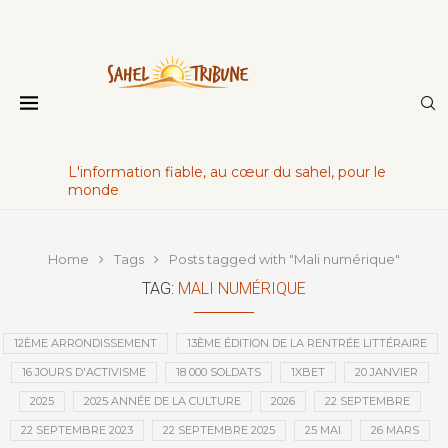
L'information fiable, au cœur du sahel, pour le
monde
Home
Tags
Posts tagged with "Mali numérique"
TAG:
MALI NUMÉRIQUE
12ÈME ARRONDISSEMENT
13ÈME ÉDITION DE LA RENTRÉE LITTÉRAIRE
16 JOURS D'ACTIVISME
18 000 SOLDATS
1XBET
20 JANVIER
2025
2025 ANNÉE DE LA CULTURE
2026
22 SEPTEMBRE
22 SEPTEMBRE 2023
22 SEPTEMBRE 2025
25 MAI
26 MARS