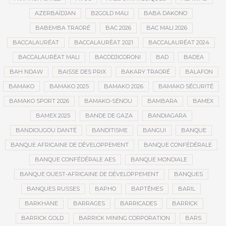
AZERBAÏDJAN
B2GOLD MALI
BABA DAKONO
BABEMBA TRAORÉ
BAC 2026
BAC MALI 2026
BACCALAURÉAT
BACCALAURÉAT 2021
BACCALAURÉAT 2024
BACCALAURÉAT MALI
BACODJICORONI
BAD
BADEA
BAH NDAW
BAISSE DES PRIX
BAKARY TRAORÉ
BALAFON
BAMAKO
BAMAKO 2025
BAMAKO 2026
BAMAKO SÉCURITÉ
BAMAKO SPORT 2026
BAMAKO-SÉNOU
BAMBARA
BAMEX
BAMEX 2025
BANDE DE GAZA
BANDIAGARA
BANDIOUGOU DANTÉ
BANDITISME
BANGUI
BANQUE
BANQUE AFRICAINE DE DÉVELOPPEMENT
BANQUE CONFÉDÉRALE
BANQUE CONFÉDÉRALE AES
BANQUE MONDIALE
BANQUE OUEST-AFRICAINE DE DÉVELOPPEMENT
BANQUES
BANQUES RUSSES
BAPHO
BAPTÊMES
BARIL
BARKHANE
BARRAGES
BARRICADES
BARRICK
BARRICK GOLD
BARRICK MINING CORPORATION
BARS