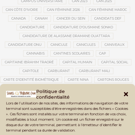
CAMPUS UNIVERSITAIRE
CAN 2023
CAN 2025
CAN CÔTE D'IVOIRE
CAN FÉMININE 2026
CAN FÉMININE MAROC
CANADA
CANAM
CANCER DU SEIN
CANDIDATS DEF
CANDIDATURE
CANDIDATURE D'OUSMANE SONKO
CANDIDATURE DE ALASSANE DRAMANE OUATTARA
CANDIDATURE ONU
CANICULE
CANICULES
CANIVEAUX
CANNABIS
CANTINES SCOLAIRES
CAP
CAPITAINE IBRAHIM TRAORÉ
CAPITAL HUMAIN
CAPITAL SOCIAL
CAPITOLE
CARBURANT
CARBURANT MALI
CARTE D’IDENTITÉ BIOMÉTRIQUE
CARTE NINA
CARTONS ROUGES
CASABLANCA
CATASTROPHE
CATASTROPHE NATURELLE
Politique de
confidentialité
CATASTROPHES CLIMATIQUES
CATASTROPHES NATURELLES
Lors de l’utilisation de nos sites, des informations de navigation de votre
CAUTION 10 000 DOLLARS
CAUTION DE VISA
CDAT
CECOGEC
terminal sont susceptibles d’être enregistrées dans des fichiers « Cookies
». Ces fichiers sont installés sur votre terminal en fonction de vos choix,
CÉDÉAO
CEDEAO
CEI
CÉLÉBRATION NATIONALE
CEMAC
modifiables à tout moment. Un cookie est un fichier enregistré sur le
CEMAPI
CEN-SNESUP
CENOU
CENSURE
disque dur de votre terminal, permettant à l’émetteur d’identifier le
terminal pendant sa durée de validation.
CENTRAFRIQUE
CENTRALE SOLAIRE