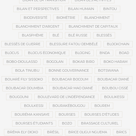
BILAN DE LA TRANSITION
BILAN DES ACTIVITÉS
BILAN ET PERSPECTIVES
BILAN HUMAIN
BINTOU
BIODIVERSITÉ
BIOMÉTRIE
BLANCHIMENT
BLANCHIMENT D’ARGENT
BLANCHIMENT DE CAPITAUX
BLASPHÈME
BLÉ
BLÉ RUSSE
BLESSÉS
BLESSÉS DE GUERRE
BLESSURE FATOU DEMBÉLÉ
BLOCKCHAIN
BLOCUS
BLOCUS ÉCONOMIQUE
BLOGING
BNDA
BOAD
BOBO-DIOULASSO
BOGOLAN
BOKAR BIRO
BOKO HARAM
BOLA TINUBU
BONNE GOUVERNANCE
BOTSWANA
BOUARÉ FILY SISSOKO
BOUBACAR BOCOUM
BOUBACAR DIANÉ
BOUBACAR DOUMBIA
BOUBACAR MAO DIANÉ
BOUBOU CISSÉ
BOUGOUNI
BOULEVARD DE L’INDÉPENDANCE
BOULIKESSI
BOULKESSI
BOURAKÉBOUGOU
BOUREM
BOURÉMA KANSAYE
BOURSES
BOURSES D'ÉTUDES
BOURSES ÉTUDIANTS
BOZO
BRASSAGE CULTUREL
BRÉMA ELY DICKO
BRÉSIL
BRICE OLIGUI NGUEMA
BRICS