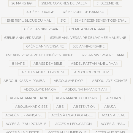
26 MARS 1991
29ÈME CONGRÈS DE L'AEEM
31 DÉCEMBRE
400ÈME FORAGE
4ÈME PONT DE BAMAKO
4ÈME RÉPUBLIQUE DU MALI
5°C
5ÈME RECENSEMENT GÉNÉRAL
61ÈME ANNIVERSAIRE
62ÈME ANNIVERSAIRE
63ÈME ANNIVERSAIRE
63ÈME ANNIVERSAIRE DE L'ARMÉE MALIENNE
64ÈME ANNIVERSAIRE
65E ANNIVERSAIRE
65E ANNIVERSAIRE DE L’INDÉPENDANCE
65E ANNIVERSAIRE FAMA
8 MARS
ABASS DEMBÉLÉ
ABDEL FATTAH AL-BURHAN
ABDELMADJID TEBBOUNE
ABDOU OUOLOGUEM
ABDOUL KASSIM FOMBA
ABDOULAYE DIOP
ABDOULAYE KONATÉ
ABDOULAYE MAÏGA
ABDOURAHAMANE TIANI
ABDRAHAMANE TIANI
ABDRAMANE COULIBALY
ABIDJAN
ABOUBAKAR CISSÉ
ABSI
ABSTENTION
ABUJA
ACADÉMIE FRANÇAISE
ACCÈS À L'EAU POTABLE
ACCÈS À L’EAU
ACCÈS À L’EAU POTABLE
ACCÈS À L’ÉDUCATION
ACCÈS À L'EAU
ACCÈS À LA JUSTICE
ACCÈS AU NUMÉRIQUE
ACCÈS AUX SOINS