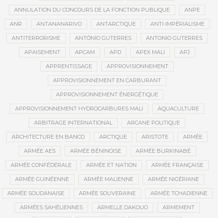
ANNULATION DU CONCOURS DE LA FONCTION PUBLIQUE
ANPE
ANR
ANTANANARIVO
ANTARCTIQUE
ANTI-IMPÉRIALISME
ANTITERRORISME
ANTÓNIO GUTERRES
ANTONIO GUTERRES
APAISEMENT
APCAM
APD
APEX MALI
APJ
APPRENTISSAGE
APPROVISIONNEMENT
APPROVISIONNEMENT EN CARBURANT
APPROVISIONNEMENT ÉNERGÉTIQUE
APPROVISIONNEMENT HYDROCARBURES MALI
AQUACULTURE
ARBITRAGE INTERNATIONAL
ARCANE POLITIQUE
ARCHITECTURE EN BANCO
ARCTIQUE
ARISTOTE
ARMÉE
ARMÉE AES
ARMÉE BÉNINOISE
ARMÉE BURKINABÉ
ARMÉE CONFÉDÉRALE
ARMÉE ET NATION
ARMÉE FRANÇAISE
ARMÉE GUINÉENNE
ARMÉE MALIENNE
ARMÉE NIGÉRIANE
ARMÉE SOUDANAISE
ARMÉE SOUVERAINE
ARMÉE TCHADIENNE
ARMÉES SAHÉLIENNES
ARMELLE DAKOUO
ARMEMENT