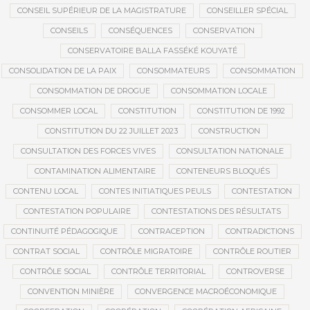
CONSEIL SUPÉRIEUR DE LA MAGISTRATURE
CONSEILLER SPÉCIAL
CONSEILS
CONSÉQUENCES
CONSERVATION
CONSERVATOIRE BALLA FASSÉKÉ KOUYATÉ
CONSOLIDATION DE LA PAIX
CONSOMMATEURS
CONSOMMATION
CONSOMMATION DE DROGUE
CONSOMMATION LOCALE
CONSOMMER LOCAL
CONSTITUTION
CONSTITUTION DE 1992
CONSTITUTION DU 22 JUILLET 2023
CONSTRUCTION
CONSULTATION DES FORCES VIVES
CONSULTATION NATIONALE
CONTAMINATION ALIMENTAIRE
CONTENEURS BLOQUÉS
CONTENU LOCAL
CONTES INITIATIQUES PEULS
CONTESTATION
CONTESTATION POPULAIRE
CONTESTATIONS DES RÉSULTATS
CONTINUITÉ PÉDAGOGIQUE
CONTRACEPTION
CONTRADICTIONS
CONTRAT SOCIAL
CONTRÔLE MIGRATOIRE
CONTRÔLE ROUTIER
CONTRÔLE SOCIAL
CONTRÔLE TERRITORIAL
CONTROVERSE
CONVENTION MINIÈRE
CONVERGENCE MACROÉCONOMIQUE