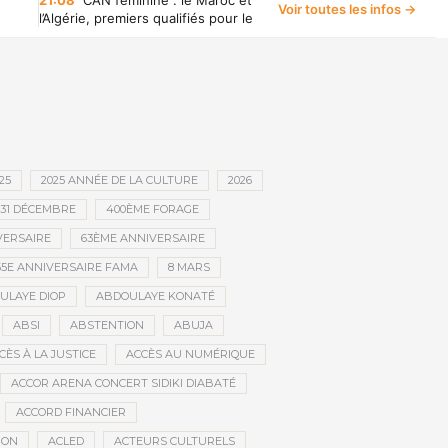
21:08
CAN féminine : le Maroc et
Voir toutes les infos →
l’Algérie, premiers qualifiés pour le
Mondial 2027, écrivent l’histoire
25
2025 ANNÉE DE LA CULTURE
2026
31 DÉCEMBRE
400ÈME FORAGE
VERSAIRE
63ÈME ANNIVERSAIRE
65E ANNIVERSAIRE FAMA
8 MARS
ULAYE DIOP
ABDOULAYE KONATÉ
ABSI
ABSTENTION
ABUJA
CÈS À LA JUSTICE
ACCÈS AU NUMÉRIQUE
ACCOR ARENA CONCERT SIDIKI DIABATÉ
ACCORD FINANCIER
ION
ACLED
ACTEURS CULTURELS