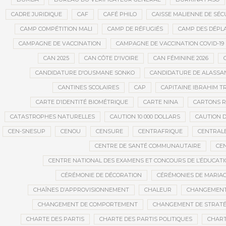
CADRE JURIDIQUE
CAF
CAFÉ PHILO
CAISSE MALIENNE DE SÉC
CAMP COMPÉTITION MALI
CAMP DE RÉFUGIÉS
CAMP DES DÉPL
CAMPAGNE DE VACCINATION
CAMPAGNE DE VACCINATION COVID-19
CAN 2025
CAN CÔTE D'IVOIRE
CAN FÉMININE 2026
CANDIDATURE D'OUSMANE SONKO
CANDIDATURE DE ALASS
CANTINES SCOLAIRES
CAP
CAPITAINE IBRAHIM T
CARTE D’IDENTITÉ BIOMÉTRIQUE
CARTE NINA
CARTONS 
CATASTROPHES NATURELLES
CAUTION 10 000 DOLLARS
CAUTION D
CEN-SNESUP
CENOU
CENSURE
CENTRAFRIQUE
CENTRALE
CENTRE DE SANTÉ COMMUNAUTAIRE
CE
CENTRE NATIONAL DES EXAMENS ET CONCOURS DE L’ÉDUCATI
CÉRÉMONIE DE DÉCORATION
CÉRÉMONIES DE MARIA
CHAÎNES D’APPROVISIONNEMENT
CHALEUR
CHANGEMEN
CHANGEMENT DE COMPORTEMENT
CHANGEMENT DE STRATÉ
CHARTE DES PARTIS
CHARTE DES PARTIS POLITIQUES
CHART