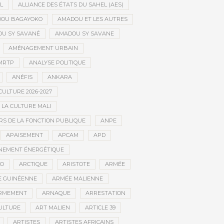
L
ALLIANCE DES ÉTATS DU SAHEL (AES)
OU BAGAYOKO
AMADOU ET LES AUTRES
U SY SAVANÉ
AMADOU SY SAVANE
AMÉNAGEMENT URBAIN
MRTP
ANALYSE POLITIQUE
ANÉFIS
ANKARA
CULTURE 2026-2027
 LA CULTURE MALI
S DE LA FONCTION PUBLIQUE
ANPE
APAISEMENT
APCAM
APD
NEMENT ÉNERGÉTIQUE
CO
ARCTIQUE
ARISTOTE
ARMÉE
 GUINÉENNE
ARMÉE MALIENNE
RMEMENT
ARNAQUE
ARRESTATION
CULTURE
ART MALIEN
ARTICLE 39
ARTISTES
ARTISTES AFRICAINS