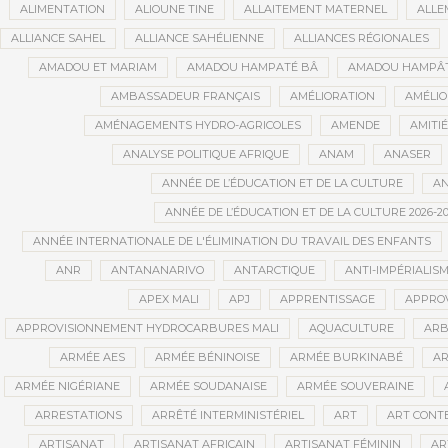
ALIMENTATION
ALIOUNE TINE
ALLAITEMENT MATERNEL
ALLE
ALLIANCE SAHEL
ALLIANCE SAHÉLIENNE
ALLIANCES RÉGIONALES
AMADOU ET MARIAM
AMADOU HAMPATÉ BÂ
AMADOU HAMPÂT
AMBASSADEUR FRANÇAIS
AMÉLIORATION
AMÉLIO
AMÉNAGEMENTS HYDRO-AGRICOLES
AMENDE
AMITIÉ
ANALYSE POLITIQUE AFRIQUE
ANAM
ANASER
ANNÉE DE L’ÉDUCATION ET DE LA CULTURE
AN
ANNÉE DE L’ÉDUCATION ET DE LA CULTURE 2026-20
ANNÉE INTERNATIONALE DE L'ÉLIMINATION DU TRAVAIL DES ENFANTS
ANR
ANTANANARIVO
ANTARCTIQUE
ANTI-IMPÉRIALIS
APEX MALI
APJ
APPRENTISSAGE
APPRO
APPROVISIONNEMENT HYDROCARBURES MALI
AQUACULTURE
ARB
ARMÉE AES
ARMÉE BÉNINOISE
ARMÉE BURKINABÉ
AR
ARMÉE NIGÉRIANE
ARMÉE SOUDANAISE
ARMÉE SOUVERAINE
ARRESTATIONS
ARRÊTÉ INTERMINISTÉRIEL
ART
ART CONT
ARTISANAT
ARTISANAT AFRICAIN
ARTISANAT FÉMININ
AR