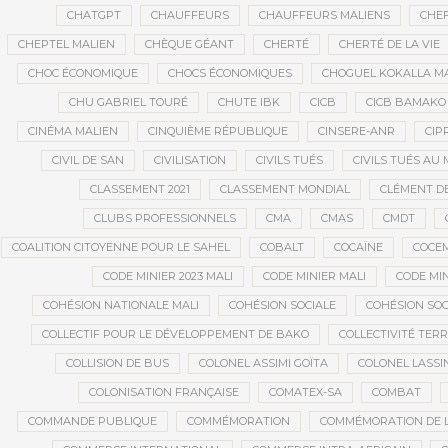
CHATGPT
CHAUFFEURS
CHAUFFEURS MALIENS
CHEF
CHEPTEL MALIEN
CHÈQUE GÉANT
CHERTÉ
CHERTÉ DE LA VIE
CHOC ÉCONOMIQUE
CHOCS ÉCONOMIQUES
CHOGUEL KOKALLA M
CHU GABRIEL TOURÉ
CHUTE IBK
CICB
CICB BAMAKO
CINÉMA MALIEN
CINQUIÈME RÉPUBLIQUE
CINSERE-ANR
CIP
CIVIL DE SAN
CIVILISATION
CIVILS TUÉS
CIVILS TUÉS AU 
CLASSEMENT 2021
CLASSEMENT MONDIAL
CLÉMENT D
CLUBS PROFESSIONNELS
CMA
CMAS
CMDT
COALITION CITOYENNE POUR LE SAHEL
COBALT
COCAÏNE
COCE
CODE MINIER 2023 MALI
CODE MINIER MALI
CODE MIN
COHÉSION NATIONALE MALI
COHÉSION SOCIALE
COHÉSION SOC
COLLECTIF POUR LE DÉVELOPPEMENT DE BAKO
COLLECTIVITÉ TERR
COLLISION DE BUS
COLONEL ASSIMI GOÏTA
COLONEL LASSI
COLONISATION FRANÇAISE
COMATEX-SA
COMBAT
COMMANDE PUBLIQUE
COMMÉMORATION
COMMÉMORATION DE 