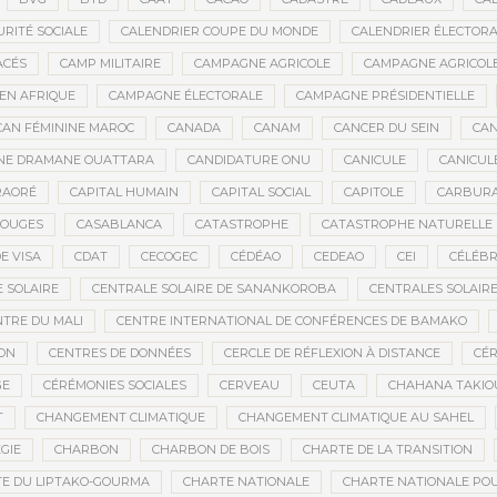
URITÉ SOCIALE
CALENDRIER COUPE DU MONDE
CALENDRIER ÉLECTOR
ACÉS
CAMP MILITAIRE
CAMPAGNE AGRICOLE
CAMPAGNE AGRICOLE
 EN AFRIQUE
CAMPAGNE ÉLECTORALE
CAMPAGNE PRÉSIDENTIELLE
CAN FÉMININE MAROC
CANADA
CANAM
CANCER DU SEIN
CAN
ANE DRAMANE OUATTARA
CANDIDATURE ONU
CANICULE
CANICUL
RAORÉ
CAPITAL HUMAIN
CAPITAL SOCIAL
CAPITOLE
CARBUR
ROUGES
CASABLANCA
CATASTROPHE
CATASTROPHE NATURELLE
E VISA
CDAT
CECOGEC
CÉDÉAO
CEDEAO
CEI
CÉLÉBR
 SOLAIRE
CENTRALE SOLAIRE DE SANANKOROBA
CENTRALES SOLAIR
NTRE DU MALI
CENTRE INTERNATIONAL DE CONFÉRENCES DE BAMAKO
ON
CENTRES DE DONNÉES
CERCLE DE RÉFLEXION À DISTANCE
CÉR
GE
CÉRÉMONIES SOCIALES
CERVEAU
CEUTA
CHAHANA TAKIO
T
CHANGEMENT CLIMATIQUE
CHANGEMENT CLIMATIQUE AU SAHEL
GIE
CHARBON
CHARBON DE BOIS
CHARTE DE LA TRANSITION
E DU LIPTAKO-GOURMA
CHARTE NATIONALE
CHARTE NATIONALE POU