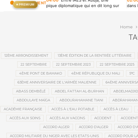
04:00
Entre l’AES et Abuja, une
02:0
EN CE MOMENT
★
PREMIUM
pique diplomatique qui en dit long sur
dans 
la fracture ouest-africaine
près
Home
TA
12ÈME ARRONDISSEMENT
13ÈME ÉDITION DE LA RENTRÉE LITTÉRAIRE
22 SEPTEMBRE
22 SEPTEMBRE 2023
22 SEPTEMBRE 2025
4ÈME PONT DE BAMAKO
4ÈME RÉPUBLIQUE DU MALI
5°C
63ÈME ANNIVERSAIRE DE L'ARMÉE MALIENNE
64ÈME ANNIVERSA
ABASS DEMBÉLÉ
ABDEL FATTAH AL-BURHAN
ABDELMADJI
ABDOULAYE MAÏGA
ABDOURAHAMANE TIANI
ABDRAHAMANE
ACADÉMIE FRANÇAISE
ACCÈS À L'EAU POTABLE
ACCÈS À L’EAU
ACCÈS AUX SOINS
ACCÈS AUX VACCINS
ACCIDENT
ACCIDENT
ACCORD ALGER
ACCORD D’ALGER
ACCORD D'
ACCORD MILITAIRE DU NIGER AVEC LES ETATS-UNIS
ACCORD POUR LA