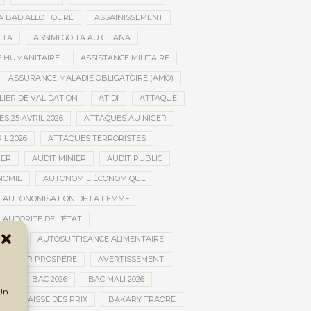
A BADIALLO TOURÉ
ASSAINISSEMENT
ITA
ASSIMI GOITA AU GHANA
E HUMANITAIRE
ASSISTANCE MILITAIRE
ASSURANCE MALADIE OBLIGATOIRE (AMO)
LIER DE VALIDATION
ATIDI
ATTAQUE
S 25 AVRIL 2026
ATTAQUES AU NIGER
IL 2026
ATTAQUES TERRORISTES
IER
AUDIT MINIER
AUDIT PUBLIC
NOMIE
AUTONOMIE ÉCONOMIQUE
AUTONOMISATION DE LA FEMME
AUTORITÉ DE L’ÉTAT
LLES
AUTOSUFFISANCE ALIMENTAIRE
AVENIR PROSPÈRE
AVERTISSEMENT
RÉ
BAC 2026
BAC MALI 2026
 Un
W
BAISSE DES PRIX
BAKARY TRAORÉ