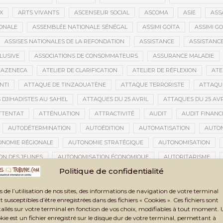
X
ARTS VIVANTS
ASCENSEUR SOCIAL
ASCOMA
ASIE
ASS
ONALE
ASSEMBLÉE NATIONALE SÉNÉGAL
ASSIMI GOÏTA
ASSIMI GO
ASSISES NATIONALES DE LA REFONDATION
ASSISTANCE
ASSISTANC
LUSIVE
ASSOCIATIONS DE CONSOMMATEURS
ASSURANCE MALADIE
RAZENECA
ATELIER DE CLARIFICATION
ATELIER DE RÉFLEXION
ATE
NTI
ATTAQUE DE TINZAOUATÈNE
ATTAQUE TERRORISTE
ATTAQUE
 DJIHADISTES AU SAHEL
ATTAQUES DU 25 AVRIL
ATTAQUES DU 25 AVR
TTENTAT
ATTÉNUATION
ATTRACTIVITÉ
AUDIT
AUDIT FINANC
AUTODÉTERMINATION
AUTOÉDITION
AUTOMATISATION
AUTO
NOMIE RÉGIONALE
AUTONOMIE STRATÉGIQUE
AUTONOMISATION
ON DES JEUNES
AUTONOMISATION ÉCONOMIQUE
AUTORITARISME
Politique de confidentialité
OUTUMIÈRES
AUTORITÉS DE LA TRANSITION
AUTORITÉS TRADITIONNE
EUNES
AVENIR DU MALI
AVENIR DU SAHEL
AVENIR POLITIQUE
s de l’utilisation de nos sites, des informations de navigation de votre terminal
t susceptibles d’être enregistrées dans des fichiers « Cookies ». Ces fichiers sont
AZERBAÏDJAN
B2GOLD MALI
BABA DAKONO
BABEMBA TRAO
tallés sur votre terminal en fonction de vos choix, modifiables à tout moment.
CCALAURÉAT MALI
BACODJICORONI
BAD
BADEA
BAH NDA
kie est un fichier enregistré sur le disque dur de votre terminal, permettant à