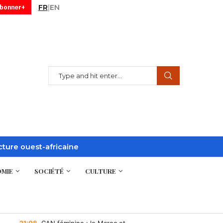
FR
|
EN
abonner+
acture ouest-africaine
MIE
SOCIÉTÉ
CULTURE