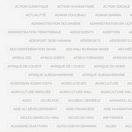
ACTION CLIMATIQUE
ACTION HUMANITAIRE
ACTION SOCIALE
ACTUALITTÉ
ADAMA COULIBALY
ADAMA DIARRA
ADMINISTRATION DOUANIÈRE
ADMINISTRATION EN LIG
ADMINISTRATION TERRITORIALE
ADOLESCENTS
ADOPTION
A
AÉROPORT DIORI HAMANI
AÉROPORTS
AÉROPORTS D
AES CONFÉDÉRATION SAHEL
AES MALI BURKINA NIGER
AES MÉD
AFRICA CDC
AFRICA CORPS
AFRICA FORWARD
AFRICAN IN
AFRIQUE DE L’OUEST
AFRIQUE DE L'OUEST
AFRIQUE DU NORD
AFRIQUE SUBSAHARIENNE
AFRIQUE SUBSAHRIENNE
AGRESSION ASSIMI GOITA
AGRICULTEURS
AGRICULTURE
AG
AGRICULTURE IRRIGUÉE
AGRICULTURE MALI
AGRICULTURE MAL
AGRV
AGUELHOC
AGUIBOU DEMBÉLÉ
AHMADOU AL
AIDE AU DÉVELOPPEMENT
AIDE FINANCIÈRE
AIDE HUMANITAI
AIGLES DAMES DU MALI
AIGLES DU MALI
AIR FRANCE
ALASSANE OUATTARA
ALFOUSSEYNI DIAWARA
ALGER
ALG