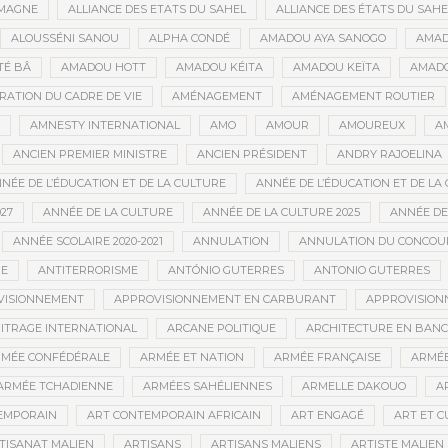
MAGNE
ALLIANCE DES ETATS DU SAHEL
ALLIANCE DES ÉTATS DU SAHE
ALOUSSÉNI SANOU
ALPHA CONDÉ
AMADOU AYA SANOGO
AMAD
É BÂ
AMADOU HOTT
AMADOU KÉITA
AMADOU KEÏTA
AMADO
RATION DU CADRE DE VIE
AMÉNAGEMENT
AMÉNAGEMENT ROUTIER
AMNESTY INTERNATIONAL
AMO
AMOUR
AMOUREUX
A
ANCIEN PREMIER MINISTRE
ANCIEN PRÉSIDENT
ANDRY RAJOELINA
NÉE DE L’ÉDUCATION ET DE LA CULTURE
ANNÉE DE L’ÉDUCATION ET DE LA 
27
ANNÉE DE LA CULTURE
ANNÉE DE LA CULTURE 2025
ANNÉE DE
ANNÉE SCOLAIRE 2020-2021
ANNULATION
ANNULATION DU CONCOUR
ME
ANTITERRORISME
ANTÓNIO GUTERRES
ANTONIO GUTERRES
VISIONNEMENT
APPROVISIONNEMENT EN CARBURANT
APPROVISION
ITRAGE INTERNATIONAL
ARCANE POLITIQUE
ARCHITECTURE EN BAN
MÉE CONFÉDÉRALE
ARMÉE ET NATION
ARMÉE FRANÇAISE
ARMÉE
ARMÉE TCHADIENNE
ARMÉES SAHÉLIENNES
ARMELLE DAKOUO
A
EMPORAIN
ART CONTEMPORAIN AFRICAIN
ART ENGAGÉ
ART ET 
TISANAT MALIEN
ARTISANS
ARTISANS MALIENS
ARTISTE MALIEN