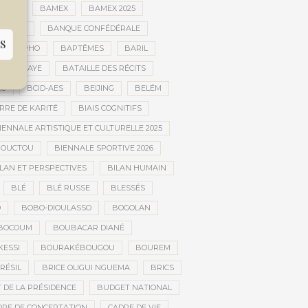
BARA
BAMEX
BAMEX 2025
PEMENT
BANQUE CONFÉDÉRALE
S
BAPHO
BAPTÊMES
BARIL
MAYE FAYE
BATAILLE DES RÉCITS
AO
BCID-AES
BEIJING
BELÉM
RRE DE KARITÉ
BIAIS COGNITIFS
IENNALE ARTISTIQUE ET CULTURELLE 2025
BOUCTOU
BIENNALE SPORTIVE 2026
LAN ET PERSPECTIVES
BILAN HUMAIN
BLÉ
BLÉ RUSSE
BLESSÉS
D
BOBO-DIOULASSO
BOGOLAN
BOCOUM
BOUBACAR DIANÉ
KESSI
BOURAKÉBOUGOU
BOUREM
RÉSIL
BRICE OLIGUI NGUEMA
BRICS
 DE LA PRÉSIDENCE
BUDGET NATIONAL
DRE DE CONCERTATION
CADRE DE VIE