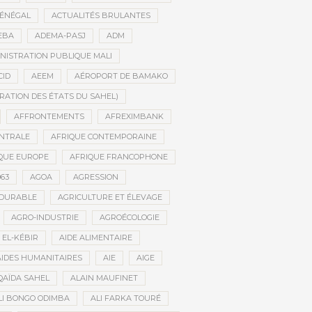
SÉNÉGAL
ACTUALITÉS BRULANTES
EBA
ADEMA-PASJ
ADM
NISTRATION PUBLIQUE MALI
CID
AEEM
AÉROPORT DE BAMAKO
RATION DES ÉTATS DU SAHEL)
AFFRONTEMENTS
AFREXIMBANK
ENTRALE
AFRIQUE CONTEMPORAINE
QUE EUROPE
AFRIQUE FRANCOPHONE
63
AGOA
AGRESSION
 DURABLE
AGRICULTURE ET ÉLEVAGE
AGRO-INDUSTRIE
AGROÉCOLOGIE
 EL-KÉBIR
AIDE ALIMENTAIRE
AIDES HUMANITAIRES
AIE
AIGE
QAÏDA SAHEL
ALAIN MAUFINET
LI BONGO ODIMBA
ALI FARKA TOURÉ