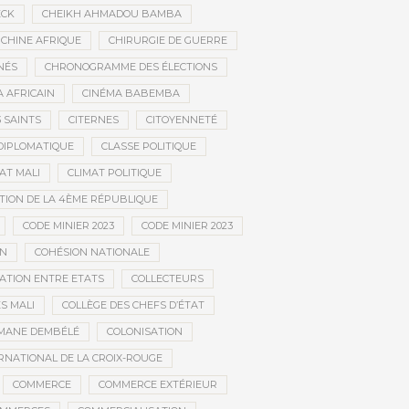
ECK
CHEIKH AHMADOU BAMBA
CHINE AFRIQUE
CHIRURGIE DE GUERRE
NÉS
CHRONOGRAMME DES ÉLECTIONS
 AFRICAIN
CINÉMA BABEMBA
3 SAINTS
CITERNES
CITOYENNETÉ
DIPLOMATIQUE
CLASSE POLITIQUE
AT MALI
CLIMAT POLITIQUE
TION DE LA 4ÈME RÉPUBLIQUE
CODE MINIER 2023
CODE MINIER 2023
EN
COHÉSION NATIONALE
ATION ENTRE ETATS
COLLECTEURS
S MALI
COLLÈGE DES CHEFS D’ÉTAT
MANE DEMBÉLÉ
COLONISATION
RNATIONAL DE LA CROIX-ROUGE
COMMERCE
COMMERCE EXTÉRIEUR