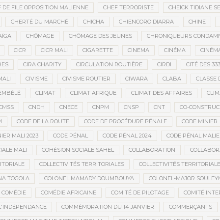
 DE FILE OPPOSITION MALIENNE
CHEF TERRORISTE
CHEICK TIDIANE S
CHERTÉ DU MARCHÉ
CHICHA
CHIENCORO DIARRA
CHINE
AÏGA
CHÔMAGE
CHÔMAGE DES JEUNES
CHRONIQUEURS CONDAM
CICR
CICR MALI
CIGARETTE
CINEMA
CINÉMA
CINÉMA
RES
CIRA CHARITY
CIRCULATION ROUTIÈRE
CIRDI
CITÉ DES 33
MALI
CIVISME
CIVISME ROUTIER
CIWARA
CLABA
CLASSE 
EMBÉLÉ
CLIMAT
CLIMAT AFRIQUE
CLIMAT DES AFFAIRES
CLIM
CMSS
CNDH
CNECE
CNPM
CNSP
CNT
CO-CONSTRUC
M
CODE DE LA ROUTE
CODE DE PROCÉDURE PÉNALE
CODE MINIER
IER MALI 2023
CODE PÉNAL
CODE PÉNAL 2024
CODE PÉNAL MALI
IALE MALI
COHÉSION SOCIALE SAHEL
COLLABORATION
COLLABOR
ITORIALE
COLLECTIVITÉS TERRITORIALES
COLLECTIVITÉS TERRITORIALE
NA TOGOLA
COLONEL MAMADY DOUMBOUYA
COLONEL-MAJOR SOULEY
COMÉDIE
COMÉDIE AFRICAINE
COMITÉ DE PILOTAGE
COMITÉ INTE
L'INDÉPENDANCE
COMMÉMORATION DU 14 JANVIER
COMMERÇANTS