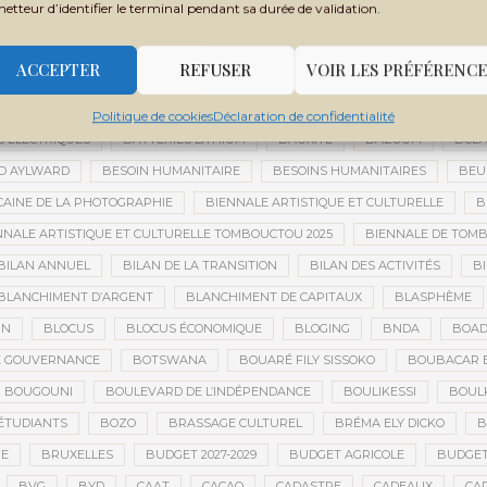
metteur d’identifier le terminal pendant sa durée de validation.
BAMAKO SÉCURITÉ
BAMAKO SPORT 2026
BAMAKO-SÉNOU
BAM
BANDITISME
BANGUI
BANQUE
BANQUE AFRICAINE DE DÉVELOP
ACCEPTER
REFUSER
VOIR LES PRÉFÉRENCE
EST-AFRICAINE DE DÉVELOPPEMENT
BANQUES
BANQUES RUSSES
RICK GOLD
BARRICK MINING CORPORATION
BARS
BASSIROU DIO
Politique de cookies
Déclaration de confidentialité
S ÉLECTRIQUES
BATTERIES LITHIUM
BAUXITE
BAZOUM
BCE
D AYLWARD
BESOIN HUMANITAIRE
BESOINS HUMANITAIRES
BEU
CAINE DE LA PHOTOGRAPHIE
BIENNALE ARTISTIQUE ET CULTURELLE
B
NNALE ARTISTIQUE ET CULTURELLE TOMBOUCTOU 2025
BIENNALE DE TOM
BILAN ANNUEL
BILAN DE LA TRANSITION
BILAN DES ACTIVITÉS
BI
BLANCHIMENT D’ARGENT
BLANCHIMENT DE CAPITAUX
BLASPHÈME
IN
BLOCUS
BLOCUS ÉCONOMIQUE
BLOGING
BNDA
BOA
 GOUVERNANCE
BOTSWANA
BOUARÉ FILY SISSOKO
BOUBACAR 
BOUGOUNI
BOULEVARD DE L’INDÉPENDANCE
BOULIKESSI
BOUL
ÉTUDIANTS
BOZO
BRASSAGE CULTUREL
BRÉMA ELY DICKO
B
RE
BRUXELLES
BUDGET 2027-2029
BUDGET AGRICOLE
BUDGET
BVG
BYD
CAAT
CACAO
CADASTRE
CADEAUX
CA