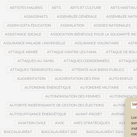
ARTISTES MALIENS
ARTS
ARTS ET CULTURE
ARTS MARTIAU
ASSASSINATS
ASSEMBLÉE GÉNÉRALE
ASSEMBLÉE NATI
ASSIMI GOÏTA ÉDUCATION
ASSIMILATION
ASSISES NATIONALES
ASSISTANCE SOCIALE
ASSOCIATION BÉNÉVOLE POUR LA SOLIDARITÉ INC
ASSURANCE MALADIE UNIVERSELLE
ASSURANCE VOLONTAIRE
AST
ATTAQUE ARMÉE
ATTAQUE CONTRE LES FAMA
ATTAQUE DE BOU
ATTAQUES AU SAHEL
ATTAQUES COORDONNÉES
ATTAQUES
ATTAQUES TERRORISTES MALI
ATTEINTE AUX BIENS PUBLICS
A
AUGMENTATION
AUGMENTATION DES PRIX
AUTO-EMPLOI
AUTONOMIE ÉNERGÉTIQUE
AUTONOMIE MILITAIRE
AUTO
AUTONOMISATION DES FEMMES
AUTONOMISATI
AUTORITÉ INDÉPENDANTE DE GESTION DES ÉLECTIONS
AUTORITÉS C
AUTOSUFFISANCE ÉNERGÉTIQUE
AVANT-PROJET
AVENIR DES J
Lor
son
AVIATION CIVILE
AVOC
AXES STRATÉGIQUES
AZAWAD
ins
BACCALAURÉAT
BACCALAURÉAT 2021
BACCALAURÉAT 2024
BA
coo