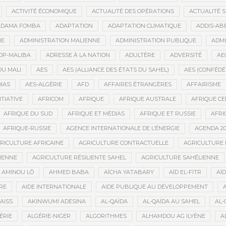
ACTIVITÉ ÉCONOMIQUE
ACTUALITÉ DES OPÉRATIONS
ACTUALITÉ 
ADAMA FOMBA
ADAPTATION
ADAPTATION CLIMATIQUE
ADDIS-AB
NE
ADMINISTRATION MALIENNE
ADMINISTRATION PUBLIQUE
ADMI
DP-MALIBA
ADRESSE À LA NATION
ADULTÈRE
ADVERSITÉ
AE
U MALI
AES
AES (ALLIANCE DES ÉTATS DU SAHEL)
AES (CONFÉDÉ
IAS
AES-ALGÉRIE
AFD
AFFAIRES ÉTRANGÈRES
AFFAIRISME
ITIATIVE
AFRICOM
AFRIQUE
AFRIQUE AUSTRALE
AFRIQUE C
AFRIQUE DU SUD
AFRIQUE ET MÉDIAS
AFRIQUE ET RUSSIE
AFRI
AFRIQUE-RUSSIE
AGENCE INTERNATIONALE DE L’ÉNERGIE
AGENDA 20
RICULTURE AFRICAINE
AGRICULTURE CONTRACTUELLE
AGRICULTURE
IENNE
AGRICULTURE RÉSILIENTE SAHEL
AGRICULTURE SAHÉLIENNE
 AMINOU LÔ
AHMED BABA
AÏCHA YATABARY
AÏD EL-FITR
AÏD
RE
AIDE INTERNATIONALE
AIDE PUBLIQUE AU DÉVELOPPEMENT
AISS
AKINWUMI ADESINA
AL-QAÏDA
AL-QAÏDA AU SAHEL
AL-
ÉRIE
ALGÉRIE-NIGER
ALGORITHMES
ALHAMDOU AG ILYÈNE
A