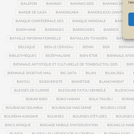
l’é
BALAFON
BAMAKO
BAMAKO 2025
BAMAKO 2026
BANDE DE GAZA
BANDIAGARA
BANDIOUGOU DANTÉ
BANQUE CONFÉDÉRALE AES
BANQUE MONDIALE
BANQUE OU
BARKHANE
BARRAGES
BARRICADES
BARRICK
BAR
BATAILLE INFORMATIONNELLE
BATAILLON TCHADIEN
BATTERIE
BELGIQUE
BEN LE CERVEAU
BÉNIN
BER
BERNAR
BIBLIOTHÈQUES
BICÉPHALISME
BIEN-ÊTRE
BIENNALE AFRI
BIENNALE ARTISTIQUE ET CULTURELLE DE TOMBOUCTOU 2025
BIE
BIENNALE SPORTIVE MALI
BIG DATA
BILAN
BILAN 2024
BINTOU
BIODIVERSITÉ
BIOMÉTRIE
BLANCHIMENT
BLESSÉS DE GUERRE
BLESSURE FATOU DEMBÉLÉ
BLOCKCHA
BOKAR BIRO
BOKO HARAM
BOLA TINUBU
BONNE
BOUBACAR DOUMBIA
BOUBACAR MAO DIANÉ
BOUBOU CISSÉ
BOURÉMA KANSAYE
BOURSES
BOURSES D'ÉTUDES
BOURSES 
BRICS AFRIQUE
BRIGADE MOBILE D’INTERVENTION
BRUNO LE MAI
BUMDA
BUREAU DU VÉRIFICATEUR GÉNÉRAL
BURKINA FASO