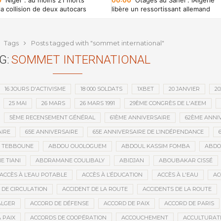
0
Niger : au moins 21 morts
00:00
Otages au Sahel : l’Algérie
la collision de deux autocars
libère un ressortissant allemand
 de Madaoua
enlevé au Niger
Tags
Posts tagged with "sommet international"
G:
SOMMET INTERNATIONAL
16 JOURS D'ACTIVISME
18 000 SOLDATS
1XBET
20 JANVIER
20
25 MAI
26 MARS
26 MARS 1991
29ÈME CONGRÈS DE L'AEEM
5ÈME RECENSEMENT GÉNÉRAL
61ÈME ANNIVERSAIRE
62ÈME ANNI
IRE
65E ANNIVERSAIRE
65E ANNIVERSAIRE DE L’INDÉPENDANCE
D TEBBOUNE
ABDOU OUOLOGUEM
ABDOUL KASSIM FOMBA
ABDO
 TIANI
ABDRAMANE COULIBALY
ABIDJAN
ABOUBAKAR CISSÉ
ACCÈS À L’EAU POTABLE
ACCÈS À L’ÉDUCATION
ACCÈS À L'EAU
AC
 DE CIRCULATION
ACCIDENT DE LA ROUTE
ACCIDENTS DE LA ROUTE
ALGER
ACCORD DE DÉFENSE
ACCORD DE PAIX
ACCORD DE PARIS
 PAIX
ACCORDS DE COOPÉRATION
ACCOUCHEMENT
ACCULTURAT