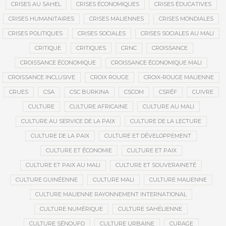
CRISES AU SAHEL
CRISES ÉCONOMIQUES
CRISES ÉDUCATIVES
CRISES HUMANITAIRES
CRISES MALIENNES
CRISES MONDIALES
CRISES POLITIQUES
CRISES SOCIALES
CRISES SOCIALES AU MALI
CRITIQUE
CRITIQUES
CRNC
CROISSANCE
CROISSANCE ÉCONOMIQUE
CROISSANCE ÉCONOMIQUE MALI
CROISSANCE INCLUSIVE
CROIX ROUGE
CROIX-ROUGE MALIENNE
CRUES
CSA
CSC BURKINA
CSCOM
CSRÉF
CUIVRE
CULTURE
CULTURE AFRICAINE
CULTURE AU MALI
CULTURE AU SERVICE DE LA PAIX
CULTURE DE LA LECTURE
CULTURE DE LA PAIX
CULTURE ET DÉVELOPPEMENT
CULTURE ET ÉCONOMIE
CULTURE ET PAIX
CULTURE ET PAIX AU MALI
CULTURE ET SOUVERAINETÉ
CULTURE GUINÉENNE
CULTURE MALI
CULTURE MALIENNE
CULTURE MALIENNE RAYONNEMENT INTERNATIONAL
CULTURE NUMÉRIQUE
CULTURE SAHÉLIENNE
CULTURE SÉNOUFO
CULTURE URBAINE
CURAGE