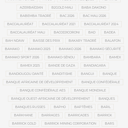
AZERBAÏDJAN
B2GOLD MALI
BABA DAKONO
BABEMBA TRAORÉ
BAC 2026
BAC MALI 2026
BACCALAURÉAT
BACCALAURÉAT 2021
BACCALAURÉAT 2024
BACCALAURÉAT MALI
BACODJICORONI
BAD
BADEA
BAH NDAW
BAISSE DES PRIX
BAKARY TRAORÉ
BALAFON
BAMAKO
BAMAKO 2025
BAMAKO 2026
BAMAKO SÉCURITÉ
BAMAKO SPORT 2026
BAMAKO-SÉNOU
BAMBARA
BAMEX
BAMEX 2025
BANDE DE GAZA
BANDIAGARA
BANDIOUGOU DANTÉ
BANDITISME
BANGUI
BANQUE
BANQUE AFRICAINE DE DÉVELOPPEMENT
BANQUE CONFÉDÉRALE
BANQUE CONFÉDÉRALE AES
BANQUE MONDIALE
BANQUE OUEST-AFRICAINE DE DÉVELOPPEMENT
BANQUES
BANQUES RUSSES
BAPHO
BAPTÊMES
BARIL
BARKHANE
BARRAGES
BARRICADES
BARRICK
BARRICK GOLD
BARRICK MINING CORPORATION
BARS