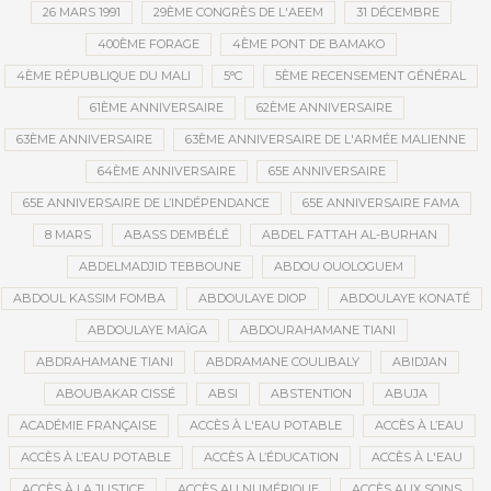
26 MARS 1991
29ÈME CONGRÈS DE L'AEEM
31 DÉCEMBRE
400ÈME FORAGE
4ÈME PONT DE BAMAKO
4ÈME RÉPUBLIQUE DU MALI
5°C
5ÈME RECENSEMENT GÉNÉRAL
61ÈME ANNIVERSAIRE
62ÈME ANNIVERSAIRE
63ÈME ANNIVERSAIRE
63ÈME ANNIVERSAIRE DE L'ARMÉE MALIENNE
64ÈME ANNIVERSAIRE
65E ANNIVERSAIRE
65E ANNIVERSAIRE DE L’INDÉPENDANCE
65E ANNIVERSAIRE FAMA
8 MARS
ABASS DEMBÉLÉ
ABDEL FATTAH AL-BURHAN
ABDELMADJID TEBBOUNE
ABDOU OUOLOGUEM
ABDOUL KASSIM FOMBA
ABDOULAYE DIOP
ABDOULAYE KONATÉ
ABDOULAYE MAÏGA
ABDOURAHAMANE TIANI
ABDRAHAMANE TIANI
ABDRAMANE COULIBALY
ABIDJAN
ABOUBAKAR CISSÉ
ABSI
ABSTENTION
ABUJA
ACADÉMIE FRANÇAISE
ACCÈS À L'EAU POTABLE
ACCÈS À L’EAU
ACCÈS À L’EAU POTABLE
ACCÈS À L’ÉDUCATION
ACCÈS À L'EAU
ACCÈS À LA JUSTICE
ACCÈS AU NUMÉRIQUE
ACCÈS AUX SOINS