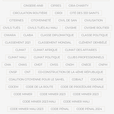
CINSERE-ANR
CIPRES
CIRA CHARITY
CIRCULATION ROUTIÈRE
CIRDI
CITÉ DES 333 SAINTS
CITERNES
CITOYENNETÉ
CIVIL DE SAN
CIVILISATION
CIVILS TUÉS
CIVILS TUÉS AU MALI
CIVISME
CIVISME ROUTIER
CIWARA
CLABA
CLASSE DIPLOMATIQUE
CLASSE POLITIQUE
CLASSEMENT 2021
CLASSEMENT MONDIAL
CLÉMENT DEMBÉLÉ
CLIMAT
CLIMAT AFRIQUE
CLIMAT DES AFFAIRES
CLIMAT MALI
CLIMAT POLITIQUE
CLUBS PROFESSIONNELS
CMA
CMAS
CMDT
CMSS
CNDH
CNECE
CNPM
CNSP
CNT
CO-CONSTRUCTION DE LA 4ÈME RÉPUBLIQUE
COALITION CITOYENNE POUR LE SAHEL
COBALT
COCAÏNE
COCEM
CODE DE LA ROUTE
CODE DE PROCÉDURE PÉNALE
CODE MINIER
CODE MINIER 2023
CODE MINIER 2023
CODE MINIER 2023 MALI
CODE MINIER MALI
CODE MINIER MALI 2023
CODE PÉNAL
CODE PÉNAL 2024