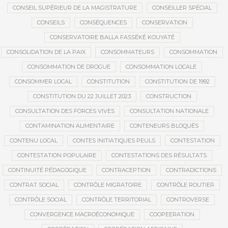
CONSEIL SUPÉRIEUR DE LA MAGISTRATURE
CONSEILLER SPÉCIAL
CONSEILS
CONSÉQUENCES
CONSERVATION
CONSERVATOIRE BALLA FASSÉKÉ KOUYATÉ
CONSOLIDATION DE LA PAIX
CONSOMMATEURS
CONSOMMATION
CONSOMMATION DE DROGUE
CONSOMMATION LOCALE
CONSOMMER LOCAL
CONSTITUTION
CONSTITUTION DE 1992
CONSTITUTION DU 22 JUILLET 2023
CONSTRUCTION
CONSULTATION DES FORCES VIVES
CONSULTATION NATIONALE
CONTAMINATION ALIMENTAIRE
CONTENEURS BLOQUÉS
CONTENU LOCAL
CONTES INITIATIQUES PEULS
CONTESTATION
CONTESTATION POPULAIRE
CONTESTATIONS DES RÉSULTATS
CONTINUITÉ PÉDAGOGIQUE
CONTRACEPTION
CONTRADICTIONS
CONTRAT SOCIAL
CONTRÔLE MIGRATOIRE
CONTRÔLE ROUTIER
CONTRÔLE SOCIAL
CONTRÔLE TERRITORIAL
CONTROVERSE
CONVERGENCE MACROÉCONOMIQUE
COOPEERATION