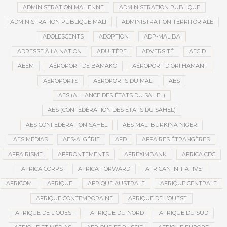
ADMINISTRATION MALIENNE
ADMINISTRATION PUBLIQUE
ADMINISTRATION PUBLIQUE MALI
ADMINISTRATION TERRITORIALE
ADOLESCENTS
ADOPTION
ADP-MALIBA
ADRESSE À LA NATION
ADULTÈRE
ADVERSITÉ
AECID
AEEM
AÉROPORT DE BAMAKO
AÉROPORT DIORI HAMANI
AÉROPORTS
AÉROPORTS DU MALI
AES
AES (ALLIANCE DES ÉTATS DU SAHEL)
AES (CONFÉDÉRATION DES ÉTATS DU SAHEL)
AES CONFÉDÉRATION SAHEL
AES MALI BURKINA NIGER
AES MÉDIAS
AES-ALGÉRIE
AFD
AFFAIRES ÉTRANGÈRES
AFFAIRISME
AFFRONTEMENTS
AFREXIMBANK
AFRICA CDC
AFRICA CORPS
AFRICA FORWARD
AFRICAN INITIATIVE
AFRICOM
AFRIQUE
AFRIQUE AUSTRALE
AFRIQUE CENTRALE
AFRIQUE CONTEMPORAINE
AFRIQUE DE L’OUEST
AFRIQUE DE L'OUEST
AFRIQUE DU NORD
AFRIQUE DU SUD