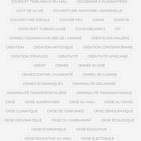
COURS ET TRIBUNAUX DU MALI
COUSINAGE À PLAISANTERIE
COÛT DE LA VIE
COUVERTURE SANITAIRE UNIVERSELLE
COUVERTURE SOCIALE
COUVRE-FEU
COVAX
COVID-19
COVID-19 ET TUBERCULOSE
COVID-ORGANICS
CPI
CRÂNES COLONIAUX MUSÉE DE L'HOMME
CRÉATEURS MALIENS
CRÉATION
CRÉATION ARTISTIQUE
CRÉATION CONTEMPORAINE
CRÉATION D’EMPLOIS
CRÉATIVITÉ
CRÉATIVITÉ AFRICAINE
CRÉDIT
CRIMÉE
CRIMÉE RUSSIE
CRIMES CONTRE L’HUMANITÉ
CRIMES DE GUERRE
CRIMES ÉCONOMIQUES
CRIMINALITÉ ORGANISÉE
CRIMINALITÉ TRANSFRONTALIÈRE
CRIMINALITÉ TRANSNATIONALE
CRISE
CRISE ALIMENTAIRE
CRISE AU MALI
CRISE AU SAHEL
CRISE CLIMATIQUE
CRISE DE CONFIANCE
CRISE DÉMOCRATIQUE
CRISE DIPLOMATIQUE
CRISE DU CARBURANT
CRISE ÉCOLOGIQUE
CRISE ÉCONOMIQUE
CRISE ÉDUCATIVE
CRISE ÉDUCATIVE AU MALI
CRISE ÉLECTORALE