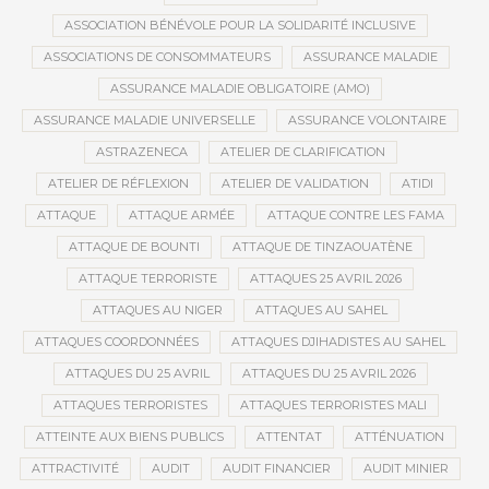
ASSOCIATION BÉNÉVOLE POUR LA SOLIDARITÉ INCLUSIVE
ASSOCIATIONS DE CONSOMMATEURS
ASSURANCE MALADIE
ASSURANCE MALADIE OBLIGATOIRE (AMO)
ASSURANCE MALADIE UNIVERSELLE
ASSURANCE VOLONTAIRE
ASTRAZENECA
ATELIER DE CLARIFICATION
ATELIER DE RÉFLEXION
ATELIER DE VALIDATION
ATIDI
ATTAQUE
ATTAQUE ARMÉE
ATTAQUE CONTRE LES FAMA
ATTAQUE DE BOUNTI
ATTAQUE DE TINZAOUATÈNE
ATTAQUE TERRORISTE
ATTAQUES 25 AVRIL 2026
ATTAQUES AU NIGER
ATTAQUES AU SAHEL
ATTAQUES COORDONNÉES
ATTAQUES DJIHADISTES AU SAHEL
ATTAQUES DU 25 AVRIL
ATTAQUES DU 25 AVRIL 2026
ATTAQUES TERRORISTES
ATTAQUES TERRORISTES MALI
ATTEINTE AUX BIENS PUBLICS
ATTENTAT
ATTÉNUATION
ATTRACTIVITÉ
AUDIT
AUDIT FINANCIER
AUDIT MINIER