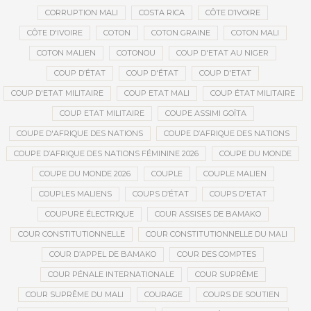
CORRUPTION MALI
COSTA RICA
CÔTE D’IVOIRE
CÔTE D'IVOIRE
COTON
COTON GRAINE
COTON MALI
COTON MALIEN
COTONOU
COUP D'ETAT AU NIGER
COUP D’ÉTAT
COUP D'ÉTAT
COUP D'ETAT
COUP D'ETAT MILITAIRE
COUP ETAT MALI
COUP ÉTAT MILITAIRE
COUP ETAT MILITAIRE
COUPE ASSIMI GOÏTA
COUPE D'AFRIQUE DES NATIONS
COUPE D’AFRIQUE DES NATIONS
COUPE D’AFRIQUE DES NATIONS FÉMININE 2026
COUPE DU MONDE
COUPE DU MONDE 2026
COUPLE
COUPLE MALIEN
COUPLES MALIENS
COUPS D’ÉTAT
COUPS D'ETAT
COUPURE ÉLECTRIQUE
COUR ASSISES DE BAMAKO
COUR CONSTITUTIONNELLE
COUR CONSTITUTIONNELLE DU MALI
COUR D’APPEL DE BAMAKO
COUR DES COMPTES
COUR PÉNALE INTERNATIONALE
COUR SUPRÊME
COUR SUPRÊME DU MALI
COURAGE
COURS DE SOUTIEN