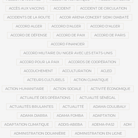
ACCÈS AUX VACCINS
ACCIDENT
ACCIDENT DE CIRCULATION
ACCIDENTS DE LA ROUTE
ACCOR ARENA CONCERT SIDIKI DIABATÉ
ACCORD ALGER
ACCORD D’ALGER
ACCORD D'ALGER
ACCORD DE DÉFENSE
ACCORD DE PAIX
ACCORD DE PARIS
ACCORD FINANCIER
ACCORD MILITAIRE DU NIGER AVEC LES ETATS-UNIS
ACCORD POUR LA PAIX
ACCORDS DE COOPÉRATION
ACCOUCHEMENT
ACCULTURATION
ACLED
ACTEURS CULTURELS
ACTION CLIMATIQUE
ACTION HUMANITAIRE
ACTION SOCIALE
ACTIVITÉ ÉCONOMIQUE
ACTUALITÉ DES OPÉRATIONS
ACTUALITÉ SÉNÉGAL
ACTUALITÉS BRULANTES
ACTUALITTÉ
ADAMA COULIBALY
ADAMA DIARRA
ADAMA FOMBA
ADAPTATION
ADAPTATION CLIMATIQUE
ADDIS-ABEBA
ADEMA-PASJ
ADM
ADMINISTRATION DOUANIÈRE
ADMINISTRATION EN LIGNE