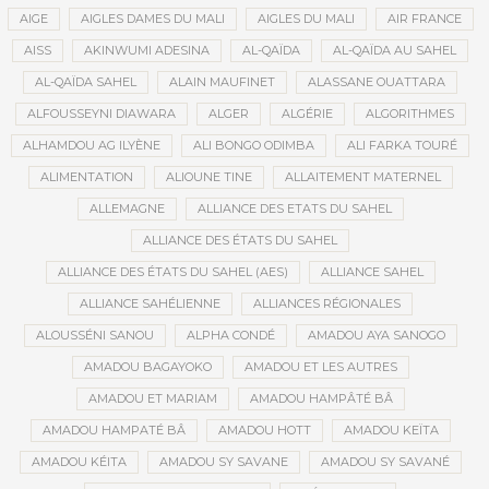
AIGE
AIGLES DAMES DU MALI
AIGLES DU MALI
AIR FRANCE
AISS
AKINWUMI ADESINA
AL-QAÏDA
AL-QAÏDA AU SAHEL
AL-QAÏDA SAHEL
ALAIN MAUFINET
ALASSANE OUATTARA
ALFOUSSEYNI DIAWARA
ALGER
ALGÉRIE
ALGORITHMES
ALHAMDOU AG ILYÈNE
ALI BONGO ODIMBA
ALI FARKA TOURÉ
ALIMENTATION
ALIOUNE TINE
ALLAITEMENT MATERNEL
ALLEMAGNE
ALLIANCE DES ETATS DU SAHEL
ALLIANCE DES ÉTATS DU SAHEL
ALLIANCE DES ÉTATS DU SAHEL (AES)
ALLIANCE SAHEL
ALLIANCE SAHÉLIENNE
ALLIANCES RÉGIONALES
ALOUSSÉNI SANOU
ALPHA CONDÉ
AMADOU AYA SANOGO
AMADOU BAGAYOKO
AMADOU ET LES AUTRES
AMADOU ET MARIAM
AMADOU HAMPÂTÉ BÂ
AMADOU HAMPATÉ BÂ
AMADOU HOTT
AMADOU KEÏTA
AMADOU KÉITA
AMADOU SY SAVANE
AMADOU SY SAVANÉ