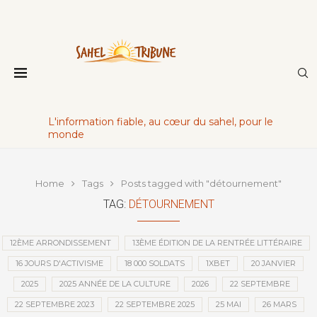
L'information fiable, au cœur du sahel, pour le
monde
Home
Tags
Posts tagged with "détournement"
TAG:
DÉTOURNEMENT
12ÈME ARRONDISSEMENT
13ÈME ÉDITION DE LA RENTRÉE LITTÉRAIRE
16 JOURS D'ACTIVISME
18 000 SOLDATS
1XBET
20 JANVIER
2025
2025 ANNÉE DE LA CULTURE
2026
22 SEPTEMBRE
22 SEPTEMBRE 2023
22 SEPTEMBRE 2025
25 MAI
26 MARS