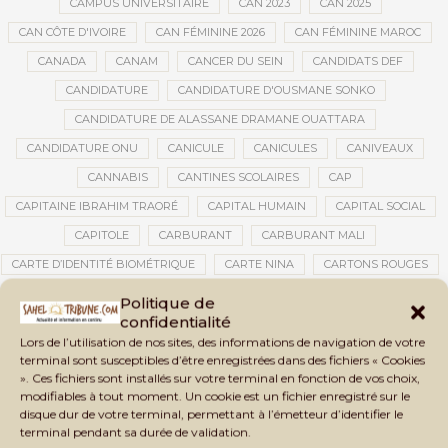
CAMPUS UNIVERSITAIRE
CAN 2023
CAN 2025
CAN CÔTE D'IVOIRE
CAN FÉMININE 2026
CAN FÉMININE MAROC
CANADA
CANAM
CANCER DU SEIN
CANDIDATS DEF
CANDIDATURE
CANDIDATURE D'OUSMANE SONKO
CANDIDATURE DE ALASSANE DRAMANE OUATTARA
CANDIDATURE ONU
CANICULE
CANICULES
CANIVEAUX
CANNABIS
CANTINES SCOLAIRES
CAP
CAPITAINE IBRAHIM TRAORÉ
CAPITAL HUMAIN
CAPITAL SOCIAL
CAPITOLE
CARBURANT
CARBURANT MALI
CARTE D’IDENTITÉ BIOMÉTRIQUE
CARTE NINA
CARTONS ROUGES
CASABLANCA
CATASTROPHE
CATASTROPHE NATURELLE
Politique de
confidentialité
CATASTROPHES CLIMATIQUES
CATASTROPHES NATURELLES
Lors de l’utilisation de nos sites, des informations de navigation de votre
CAUTION 10 000 DOLLARS
CAUTION DE VISA
CDAT
CECOGEC
terminal sont susceptibles d’être enregistrées dans des fichiers « Cookies
». Ces fichiers sont installés sur votre terminal en fonction de vos choix,
CÉDÉAO
CEDEAO
CEI
CÉLÉBRATION NATIONALE
CEMAC
modifiables à tout moment. Un cookie est un fichier enregistré sur le
CEMAPI
CEN-SNESUP
CENOU
CENSURE
disque dur de votre terminal, permettant à l’émetteur d’identifier le
terminal pendant sa durée de validation.
CENTRAFRIQUE
CENTRALE SOLAIRE