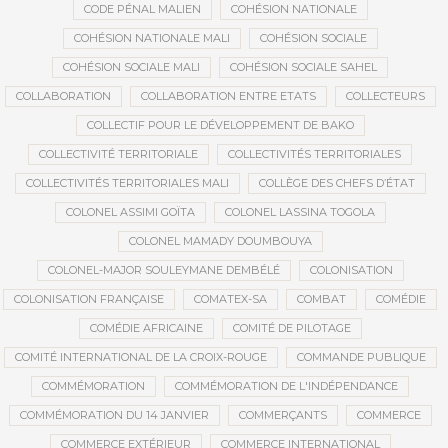
CODE PÉNAL MALIEN
COHÉSION NATIONALE
COHÉSION NATIONALE MALI
COHÉSION SOCIALE
COHÉSION SOCIALE MALI
COHÉSION SOCIALE SAHEL
COLLABORATION
COLLABORATION ENTRE ETATS
COLLECTEURS
COLLECTIF POUR LE DÉVELOPPEMENT DE BAKO
COLLECTIVITÉ TERRITORIALE
COLLECTIVITÉS TERRITORIALES
COLLECTIVITÉS TERRITORIALES MALI
COLLÈGE DES CHEFS D’ÉTAT
COLONEL ASSIMI GOÏTA
COLONEL LASSINA TOGOLA
COLONEL MAMADY DOUMBOUYA
COLONEL-MAJOR SOULEYMANE DEMBÉLÉ
COLONISATION
COLONISATION FRANÇAISE
COMATEX-SA
COMBAT
COMÉDIE
COMÉDIE AFRICAINE
COMITÉ DE PILOTAGE
COMITÉ INTERNATIONAL DE LA CROIX-ROUGE
COMMANDE PUBLIQUE
COMMÉMORATION
COMMÉMORATION DE L'INDÉPENDANCE
COMMÉMORATION DU 14 JANVIER
COMMERÇANTS
COMMERCE
COMMERCE EXTÉRIEUR
COMMERCE INTERNATIONAL