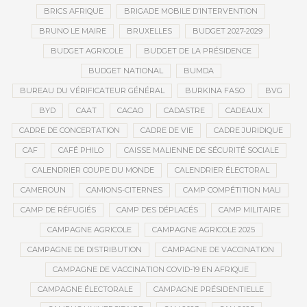
BRICS AFRIQUE
BRIGADE MOBILE D’INTERVENTION
BRUNO LE MAIRE
BRUXELLES
BUDGET 2027-2029
BUDGET AGRICOLE
BUDGET DE LA PRÉSIDENCE
BUDGET NATIONAL
BUMDA
BUREAU DU VÉRIFICATEUR GÉNÉRAL
BURKINA FASO
BVG
BYD
CAAT
CACAO
CADASTRE
CADEAUX
CADRE DE CONCERTATION
CADRE DE VIE
CADRE JURIDIQUE
CAF
CAFÉ PHILO
CAISSE MALIENNE DE SÉCURITÉ SOCIALE
CALENDRIER COUPE DU MONDE
CALENDRIER ÉLECTORAL
CAMEROUN
CAMIONS-CITERNES
CAMP COMPÉTITION MALI
CAMP DE RÉFUGIÉS
CAMP DES DÉPLACÉS
CAMP MILITAIRE
CAMPAGNE AGRICOLE
CAMPAGNE AGRICOLE 2025
CAMPAGNE DE DISTRIBUTION
CAMPAGNE DE VACCINATION
CAMPAGNE DE VACCINATION COVID-19 EN AFRIQUE
CAMPAGNE ÉLECTORALE
CAMPAGNE PRÉSIDENTIELLE