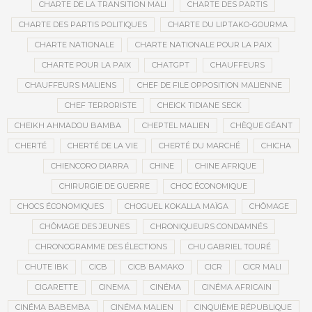
CHARTE DE LA TRANSITION MALI
CHARTE DES PARTIS
CHARTE DES PARTIS POLITIQUES
CHARTE DU LIPTAKO-GOURMA
CHARTE NATIONALE
CHARTE NATIONALE POUR LA PAIX
CHARTE POUR LA PAIX
CHATGPT
CHAUFFEURS
CHAUFFEURS MALIENS
CHEF DE FILE OPPOSITION MALIENNE
CHEF TERRORISTE
CHEICK TIDIANE SECK
CHEIKH AHMADOU BAMBA
CHEPTEL MALIEN
CHÈQUE GÉANT
CHERTÉ
CHERTÉ DE LA VIE
CHERTÉ DU MARCHÉ
CHICHA
CHIENCORO DIARRA
CHINE
CHINE AFRIQUE
CHIRURGIE DE GUERRE
CHOC ÉCONOMIQUE
CHOCS ÉCONOMIQUES
CHOGUEL KOKALLA MAÏGA
CHÔMAGE
CHÔMAGE DES JEUNES
CHRONIQUEURS CONDAMNÉS
CHRONOGRAMME DES ÉLECTIONS
CHU GABRIEL TOURÉ
CHUTE IBK
CICB
CICB BAMAKO
CICR
CICR MALI
CIGARETTE
CINEMA
CINÉMA
CINÉMA AFRICAIN
CINÉMA BABEMBA
CINÉMA MALIEN
CINQUIÈME RÉPUBLIQUE