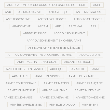
ANNULATION DU CONCOURS DE LA FONCTION PUBLIQUE
ANPE
ANR
ANTANANARIVO
ANTARCTIQUE
ANTI-IMPÉRIALISME
ANTITERRORISME
ANTONIO GUTERRES
ANTÓNIO GUTERRES
APAISEMENT
APCAM
APD
APEX MALI
APJ
APPRENTISSAGE
APPROVISIONNEMENT
APPROVISIONNEMENT EN CARBURANT
APPROVISIONNEMENT ÉNERGÉTIQUE
APPROVISIONNEMENT HYDROCARBURES MALI
AQUACULTURE
ARBITRAGE INTERNATIONAL
ARCANE POLITIQUE
ARCHITECTURE EN BANCO
ARCTIQUE
ARISTOTE
ARMÉE
ARMÉE AES
ARMÉE BÉNINOISE
ARMÉE BURKINABÉ
ARMÉE CONFÉDÉRALE
ARMÉE ET NATION
ARMÉE FRANÇAISE
ARMÉE GUINÉENNE
ARMÉE MALIENNE
ARMÉE NIGÉRIANE
ARMÉE SOUDANAISE
ARMÉE SOUVERAINE
ARMÉE TCHADIENNE
ARMÉES SAHÉLIENNES
ARMELLE DAKOUO
ARMEMENT