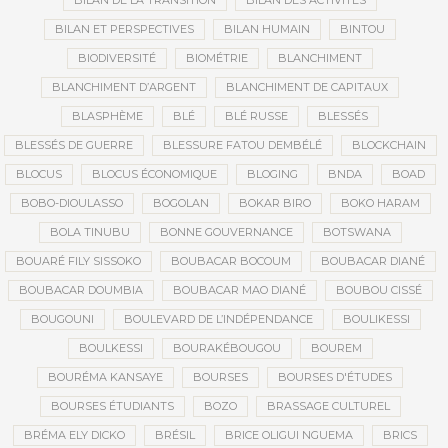
BILAN DE LA TRANSITION
BILAN DES ACTIVITÉS
BILAN ET PERSPECTIVES
BILAN HUMAIN
BINTOU
BIODIVERSITÉ
BIOMÉTRIE
BLANCHIMENT
BLANCHIMENT D’ARGENT
BLANCHIMENT DE CAPITAUX
BLASPHÈME
BLÉ
BLÉ RUSSE
BLESSÉS
BLESSÉS DE GUERRE
BLESSURE FATOU DEMBÉLÉ
BLOCKCHAIN
BLOCUS
BLOCUS ÉCONOMIQUE
BLOGING
BNDA
BOAD
BOBO-DIOULASSO
BOGOLAN
BOKAR BIRO
BOKO HARAM
BOLA TINUBU
BONNE GOUVERNANCE
BOTSWANA
BOUARÉ FILY SISSOKO
BOUBACAR BOCOUM
BOUBACAR DIANÉ
BOUBACAR DOUMBIA
BOUBACAR MAO DIANÉ
BOUBOU CISSÉ
BOUGOUNI
BOULEVARD DE L’INDÉPENDANCE
BOULIKESSI
BOULKESSI
BOURAKÉBOUGOU
BOUREM
BOURÉMA KANSAYE
BOURSES
BOURSES D'ÉTUDES
BOURSES ÉTUDIANTS
BOZO
BRASSAGE CULTUREL
BRÉMA ELY DICKO
BRÉSIL
BRICE OLIGUI NGUEMA
BRICS