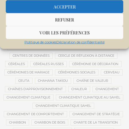
CENTRALE SOLAIRE DE SANANKOROBA
CENTRALES SOLAIRES
ACCEPTER
CENTRE D'INTELLIGENCE ARTIFICIELLE
REFUSER
CENTRE DE SANTÉ COMMUNAUTAIRE
CENTRE DU MALI
CENTRE INTERNATIONAL DE CONFÉRENCES DE BAMAKO
VOIR LES PRÉFÉRENCES
CENTRE MALI
Politique de cookies
Déclaration de confidentialité
CENTRE NATIONAL DES EXAMENS ET CONCOURS DE L’ÉDUCATION
CENTRES DE DONNÉES
CERCLE DE RÉFLEXION À DISTANCE
CÉRÉALES
CÉRÉALES RUSSES
CÉRÉMONIE DE DÉCORATION
CÉRÉMONIES DE MARIAGE
CÉRÉMONIES SOCIALES
CERVEAU
CEUTA
CHAHANA TAKIOU
CHAÎNE DE VALEUR
CHAÎNES D’APPROVISIONNEMENT
CHALEUR
CHANGEMENT
CHANGEMENT CLIMATIQUE
CHANGEMENT CLIMATIQUE AU SAHEL
CHANGEMENT CLIMATIQUE SAHEL
CHANGEMENT DE COMPORTEMENT
CHANGEMENT DE STRATÉGIE
CHARBON
CHARBON DE BOIS
CHARTE DE LA TRANSITION