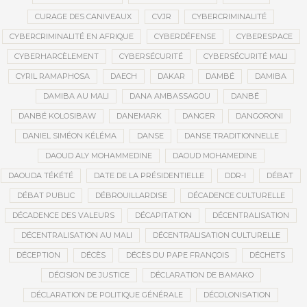
CURAGE DES CANIVEAUX
CVJR
CYBERCRIMINALITÉ
CYBERCRIMINALITÉ EN AFRIQUE
CYBERDÉFENSE
CYBERESPACE
CYBERHARCÈLEMENT
CYBERSÉCURITÉ
CYBERSÉCURITÉ MALI
CYRIL RAMAPHOSA
DAECH
DAKAR
DAMBÉ
DAMIBA
DAMIBA AU MALI
DANA AMBASSAGOU
DANBÉ
DANBÉ KOLOSIBAW
DANEMARK
DANGER
DANGORONI
DANIEL SIMÉON KÉLÉMA
DANSE
DANSE TRADITIONNELLE
DAOUD ALY MOHAMMEDINE
DAOUD MOHAMEDINE
DAOUDA TÉKÉTÉ
DATE DE LA PRÉSIDENTIELLE
DDR-I
DÉBAT
DÉBAT PUBLIC
DÉBROUILLARDISE
DÉCADENCE CULTURELLE
DÉCADENCE DES VALEURS
DÉCAPITATION
DÉCENTRALISATION
DÉCENTRALISATION AU MALI
DÉCENTRALISATION CULTURELLE
DÉCEPTION
DÉCÈS
DÉCÈS DU PAPE FRANÇOIS
DÉCHETS
DÉCISION DE JUSTICE
DÉCLARATION DE BAMAKO
DÉCLARATION DE POLITIQUE GÉNÉRALE
DÉCOLONISATION