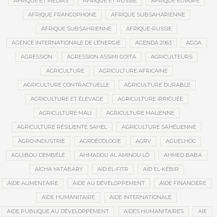
AFRIQUE ET MÉDIAS
AFRIQUE ET RUSSIE
AFRIQUE EUROPE
AFRIQUE FRANCOPHONE
AFRIQUE SUBSAHARIENNE
AFRIQUE SUBSAHRIENNE
AFRIQUE-RUSSIE
AGENCE INTERNATIONALE DE L’ÉNERGIE
AGENDA 2063
AGOA
AGRESSION
AGRESSION ASSIMI GOITA
AGRICULTEURS
AGRICULTURE
AGRICULTURE AFRICAINE
AGRICULTURE CONTRACTUELLE
AGRICULTURE DURABLE
AGRICULTURE ET ÉLEVAGE
AGRICULTURE IRRIGUÉE
AGRICULTURE MALI
AGRICULTURE MALIENNE
AGRICULTURE RÉSILIENTE SAHEL
AGRICULTURE SAHÉLIENNE
AGRO-INDUSTRIE
AGROÉCOLOGIE
AGRV
AGUELHOC
AGUIBOU DEMBÉLÉ
AHMADOU AL AMINOU LÔ
AHMED BABA
AÏCHA YATABARY
AÏD EL-FITR
AÏD EL-KÉBIR
AIDE ALIMENTAIRE
AIDE AU DÉVELOPPEMENT
AIDE FINANCIÈRE
AIDE HUMANITAIRE
AIDE INTERNATIONALE
AIDE PUBLIQUE AU DÉVELOPPEMENT
AIDES HUMANITAIRES
AIE