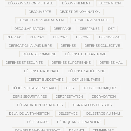
DÉCOLONISATION MENTALE
DÉCONFINEMENT
DÉCORATION
DÉCOUVERTE
DÉCRET DE NOMINATION
DÉCRET GOUVERNEMENTAL
DÉCRET PRÉSIDENTIEL
DÉDOLLARISATION
DEEPFAKE
DEEPFAKES
DEF
DEF 2020
DEF 2022
DEF 2023
DEF 2025
DEF 2026 MALI
DÉFÉCATION À L’AIR LIBRE
DÉFENSE
DÉFENSE COLLECTIVE
DÉFENSE COMMUNE
DÉFENSE DU TERRITOIRE
DÉFENSE ET SÉCURITÉ
DÉFENSE EUROPÉENNE
DÉFENSE MALI
DÉFENSE NATIONALE
DÉFENSE SAHÉLIENNE
DÉFICIT BUDGÉTAIRE
DÉFILÉ MILITAIRE
DÉFILÉ MILITAIRE BAMAKO
DÉFIS
DÉFIS ÉCONOMIQUES
DÉFIS SÉCURITAIRES
DÉFORESTATION
DÉGRADATION
DÉGRADATION DES ROUTES
DÉGRADATION DES SOLS
DÉLAI DE LA TRANSITION
DÉLESTAGE
DÉLESTAGE AU MALI
DÉLESTAGES
DÉLINQUANCE FINANCIÈRE
DEMBÉLÉ MADINA SISSOKO
DÉMENTI
DEMI-FINALE