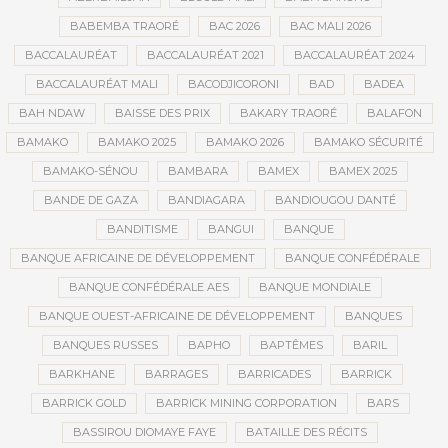
BABEMBA TRAORÉ
BAC 2026
BAC MALI 2026
BACCALAURÉAT
BACCALAURÉAT 2021
BACCALAURÉAT 2024
BACCALAURÉAT MALI
BACODJICORONI
BAD
BADEA
BAH NDAW
BAISSE DES PRIX
BAKARY TRAORÉ
BALAFON
BAMAKO
BAMAKO 2025
BAMAKO 2026
BAMAKO SÉCURITÉ
BAMAKO-SÉNOU
BAMBARA
BAMEX
BAMEX 2025
BANDE DE GAZA
BANDIAGARA
BANDIOUGOU DANTÉ
BANDITISME
BANGUI
BANQUE
BANQUE AFRICAINE DE DÉVELOPPEMENT
BANQUE CONFÉDÉRALE
BANQUE CONFÉDÉRALE AES
BANQUE MONDIALE
BANQUE OUEST-AFRICAINE DE DÉVELOPPEMENT
BANQUES
BANQUES RUSSES
BAPHO
BAPTÊMES
BARIL
BARKHANE
BARRAGES
BARRICADES
BARRICK
BARRICK GOLD
BARRICK MINING CORPORATION
BARS
BASSIROU DIOMAYE FAYE
BATAILLE DES RÉCITS