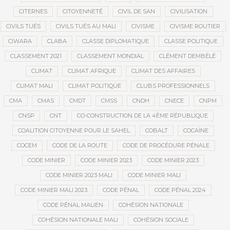
CITERNES
CITOYENNETÉ
CIVIL DE SAN
CIVILISATION
CIVILS TUÉS
CIVILS TUÉS AU MALI
CIVISME
CIVISME ROUTIER
CIWARA
CLABA
CLASSE DIPLOMATIQUE
CLASSE POLITIQUE
CLASSEMENT 2021
CLASSEMENT MONDIAL
CLÉMENT DEMBÉLÉ
CLIMAT
CLIMAT AFRIQUE
CLIMAT DES AFFAIRES
CLIMAT MALI
CLIMAT POLITIQUE
CLUBS PROFESSIONNELS
CMA
CMAS
CMDT
CMSS
CNDH
CNECE
CNPM
CNSP
CNT
CO-CONSTRUCTION DE LA 4ÈME RÉPUBLIQUE
COALITION CITOYENNE POUR LE SAHEL
COBALT
COCAÏNE
COCEM
CODE DE LA ROUTE
CODE DE PROCÉDURE PÉNALE
CODE MINIER
CODE MINIER 2023
CODE MINIER 2023
CODE MINIER 2023 MALI
CODE MINIER MALI
CODE MINIER MALI 2023
CODE PÉNAL
CODE PÉNAL 2024
CODE PÉNAL MALIEN
COHÉSION NATIONALE
COHÉSION NATIONALE MALI
COHÉSION SOCIALE