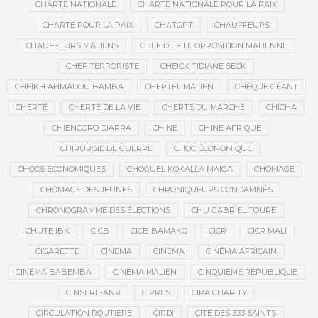
CHARTE NATIONALE
CHARTE NATIONALE POUR LA PAIX
CHARTE POUR LA PAIX
CHATGPT
CHAUFFEURS
CHAUFFEURS MALIENS
CHEF DE FILE OPPOSITION MALIENNE
CHEF TERRORISTE
CHEICK TIDIANE SECK
CHEIKH AHMADOU BAMBA
CHEPTEL MALIEN
CHÈQUE GÉANT
CHERTÉ
CHERTÉ DE LA VIE
CHERTÉ DU MARCHÉ
CHICHA
CHIENCORO DIARRA
CHINE
CHINE AFRIQUE
CHIRURGIE DE GUERRE
CHOC ÉCONOMIQUE
CHOCS ÉCONOMIQUES
CHOGUEL KOKALLA MAÏGA
CHÔMAGE
CHÔMAGE DES JEUNES
CHRONIQUEURS CONDAMNÉS
CHRONOGRAMME DES ÉLECTIONS
CHU GABRIEL TOURÉ
CHUTE IBK
CICB
CICB BAMAKO
CICR
CICR MALI
CIGARETTE
CINEMA
CINÉMA
CINÉMA AFRICAIN
CINÉMA BABEMBA
CINÉMA MALIEN
CINQUIÈME RÉPUBLIQUE
CINSERE-ANR
CIPRES
CIRA CHARITY
CIRCULATION ROUTIÈRE
CIRDI
CITÉ DES 333 SAINTS