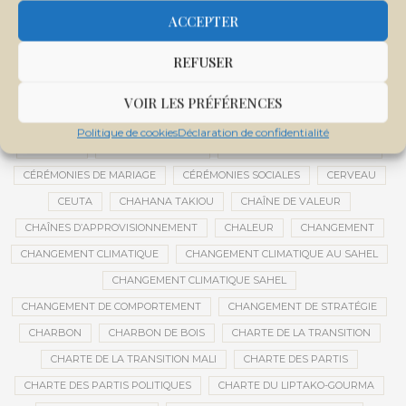
CENTRE DE SANTÉ COMMUNAUTAIRE
CENTRE DU MALI
ACCEPTER
CENTRE INTERNATIONAL DE CONFÉRENCES DE BAMAKO
REFUSER
CENTRE MALI
CENTRE NATIONAL DES EXAMENS ET CONCOURS DE L’ÉDUCATION
VOIR LES PRÉFÉRENCES
CENTRES DE DONNÉES
CERCLE DE RÉFLEXION À DISTANCE
Politique de cookies
Déclaration de confidentialité
CÉRÉALES
CÉRÉALES RUSSES
CÉRÉMONIE DE DÉCORATION
CÉRÉMONIES DE MARIAGE
CÉRÉMONIES SOCIALES
CERVEAU
CEUTA
CHAHANA TAKIOU
CHAÎNE DE VALEUR
CHAÎNES D’APPROVISIONNEMENT
CHALEUR
CHANGEMENT
CHANGEMENT CLIMATIQUE
CHANGEMENT CLIMATIQUE AU SAHEL
CHANGEMENT CLIMATIQUE SAHEL
CHANGEMENT DE COMPORTEMENT
CHANGEMENT DE STRATÉGIE
CHARBON
CHARBON DE BOIS
CHARTE DE LA TRANSITION
CHARTE DE LA TRANSITION MALI
CHARTE DES PARTIS
CHARTE DES PARTIS POLITIQUES
CHARTE DU LIPTAKO-GOURMA