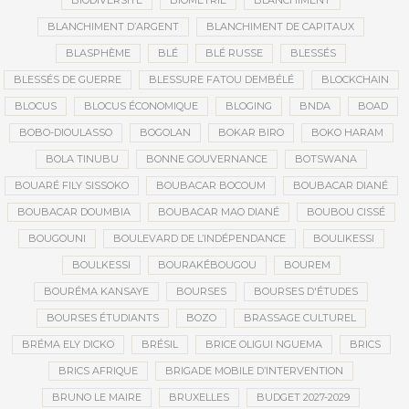
BIODIVERSITÉ
BIOMÉTRIE
BLANCHIMENT
BLANCHIMENT D’ARGENT
BLANCHIMENT DE CAPITAUX
BLASPHÈME
BLÉ
BLÉ RUSSE
BLESSÉS
BLESSÉS DE GUERRE
BLESSURE FATOU DEMBÉLÉ
BLOCKCHAIN
BLOCUS
BLOCUS ÉCONOMIQUE
BLOGING
BNDA
BOAD
BOBO-DIOULASSO
BOGOLAN
BOKAR BIRO
BOKO HARAM
BOLA TINUBU
BONNE GOUVERNANCE
BOTSWANA
BOUARÉ FILY SISSOKO
BOUBACAR BOCOUM
BOUBACAR DIANÉ
BOUBACAR DOUMBIA
BOUBACAR MAO DIANÉ
BOUBOU CISSÉ
BOUGOUNI
BOULEVARD DE L’INDÉPENDANCE
BOULIKESSI
BOULKESSI
BOURAKÉBOUGOU
BOUREM
BOURÉMA KANSAYE
BOURSES
BOURSES D'ÉTUDES
BOURSES ÉTUDIANTS
BOZO
BRASSAGE CULTUREL
BRÉMA ELY DICKO
BRÉSIL
BRICE OLIGUI NGUEMA
BRICS
BRICS AFRIQUE
BRIGADE MOBILE D’INTERVENTION
BRUNO LE MAIRE
BRUXELLES
BUDGET 2027-2029