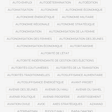
AUTO-EMPLOI
AUTODÉTERMINATION
AUTOÉDITION
AUTOMATISATION
AUTONOMIE
AUTONOMIE ÉCONOMIQUE
AUTONOMIE ÉNERGÉTIQUE
AUTONOMIE MILITAIRE
AUTONOMIE RÉGIONALE
AUTONOMIE STRATÉGIQUE
AUTONOMISATION
AUTONOMISATION DE LA FEMME
AUTONOMISATION DES FEMMES
AUTONOMISATION DES JEUNES
AUTONOMISATION ÉCONOMIQUE
AUTORITARISME
AUTORITÉ DE L’ÉTAT
AUTORITÉ INDÉPENDANTE DE GESTION DES ÉLECTIONS
AUTORITÉS COUTUMIÈRES
AUTORITÉS DE LA TRANSITION
AUTORITÉS TRADITIONNELLES
AUTOSUFFISANCE ALIMENTAIRE
AUTOSUFFISANCE ÉNERGÉTIQUE
AVANT-PROJET
AVENIR DES JEUNES
AVENIR DU MALI
AVENIR DU SAHEL
AVENIR POLITIQUE
AVENIR PROSPÈRE
AVERTISSEMENT
AVIATION CIVILE
AVOC
AXES STRATÉGIQUES
AZAWAD
AZERBAÏDJAN
B2GOLD MALI
BABA DAKONO