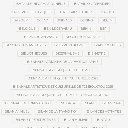
BATAILLE INFORMATIONNELLE
BATAILLON TCHADIEN
BATTERIES ÉLECTRIQUES
BATTERIES LITHIUM
BAUXITE
BAZOUM
BCEAO
BCID-AES
BEIJING
BELÉM
BELGIQUE
BEN LE CERVEAU
BÉNIN
BER
BERNARD AYLWARD
BESOIN HUMANITAIRE
BESOINS HUMANITAIRES
BEURRE DE KARITÉ
BIAIS COGNITIFS
BIBLIOTHÈQUES
BICÉPHALISME
BIEN-ÊTRE
BIENNALE AFRICAINE DE LA PHOTOGRAPHIE
BIENNALE ARTISTIQUE ET CULTURELLE
BIENNALE ARTISTIQUE ET CULTURELLE 2025
BIENNALE ARTISTIQUE ET CULTURELLE DE TOMBOUCTOU 2025
BIENNALE ARTISTIQUE ET CULTURELLE TOMBOUCTOU 2025
BIENNALE DE TOMBOUCTOU
BIG DATA
BILAN
BILAN 2024
BILAN ANNUEL
BILAN DE LA TRANSITION
BILAN DES ACTIVITÉS
BILAN ET PERSPECTIVES
BILAN HUMAIN
BINTOU