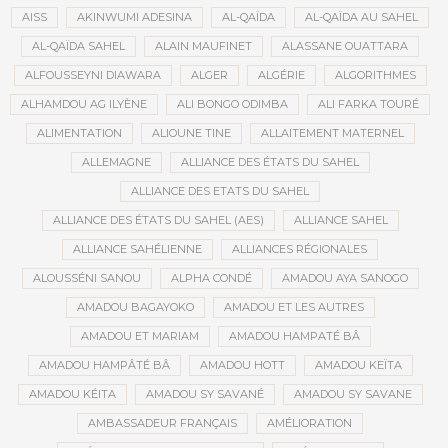
AISS
AKINWUMI ADESINA
AL-QAÏDA
AL-QAÏDA AU SAHEL
AL-QAÏDA SAHEL
ALAIN MAUFINET
ALASSANE OUATTARA
ALFOUSSEYNI DIAWARA
ALGER
ALGÉRIE
ALGORITHMES
ALHAMDOU AG ILYÈNE
ALI BONGO ODIMBA
ALI FARKA TOURÉ
ALIMENTATION
ALIOUNE TINE
ALLAITEMENT MATERNEL
ALLEMAGNE
ALLIANCE DES ÉTATS DU SAHEL
ALLIANCE DES ETATS DU SAHEL
ALLIANCE DES ÉTATS DU SAHEL (AES)
ALLIANCE SAHEL
ALLIANCE SAHÉLIENNE
ALLIANCES RÉGIONALES
ALOUSSÉNI SANOU
ALPHA CONDÉ
AMADOU AYA SANOGO
AMADOU BAGAYOKO
AMADOU ET LES AUTRES
AMADOU ET MARIAM
AMADOU HAMPATÉ BÂ
AMADOU HAMPÂTÉ BÂ
AMADOU HOTT
AMADOU KEÏTA
AMADOU KÉITA
AMADOU SY SAVANÉ
AMADOU SY SAVANE
AMBASSADEUR FRANÇAIS
AMÉLIORATION