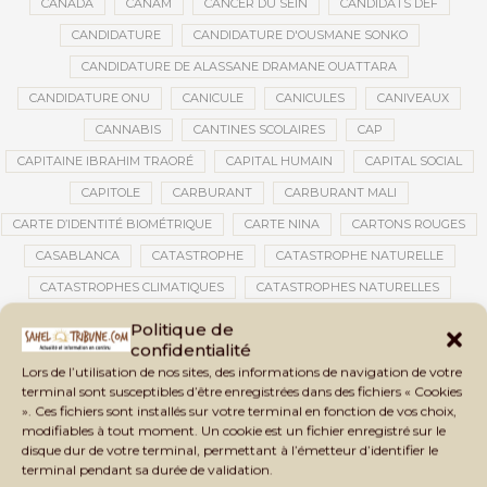
CANADA
CANAM
CANCER DU SEIN
CANDIDATS DEF
CANDIDATURE
CANDIDATURE D'OUSMANE SONKO
CANDIDATURE DE ALASSANE DRAMANE OUATTARA
CANDIDATURE ONU
CANICULE
CANICULES
CANIVEAUX
CANNABIS
CANTINES SCOLAIRES
CAP
CAPITAINE IBRAHIM TRAORÉ
CAPITAL HUMAIN
CAPITAL SOCIAL
CAPITOLE
CARBURANT
CARBURANT MALI
CARTE D’IDENTITÉ BIOMÉTRIQUE
CARTE NINA
CARTONS ROUGES
CASABLANCA
CATASTROPHE
CATASTROPHE NATURELLE
CATASTROPHES CLIMATIQUES
CATASTROPHES NATURELLES
CAUTION 10 000 DOLLARS
CAUTION DE VISA
CDAT
CECOGEC
Politique de
confidentialité
CEDEAO
CÉDÉAO
CEI
CÉLÉBRATION NATIONALE
CEMAC
Lors de l’utilisation de nos sites, des informations de navigation de votre
CEMAPI
CEN-SNESUP
CENOU
CENSURE
terminal sont susceptibles d’être enregistrées dans des fichiers « Cookies
». Ces fichiers sont installés sur votre terminal en fonction de vos choix,
CENTRAFRIQUE
CENTRALE SOLAIRE
modifiables à tout moment. Un cookie est un fichier enregistré sur le
CENTRALE SOLAIRE DE SANANKOROBA
CENTRALES SOLAIRES
disque dur de votre terminal, permettant à l’émetteur d’identifier le
terminal pendant sa durée de validation.
CENTRE D'INTELLIGENCE ARTIFICIELLE