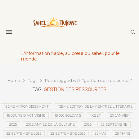
L'information fiable, au cœur du sahel, pour le
monde
Home
Tags
Posts tagged with "gestion des ressources"
TAG:
GESTION DES RESSOURCES
12ÈME ARRONDISSEMENT
13ÈME ÉDITION DE LA RENTRÉE LITTÉRAIRE
16 JOURS D'ACTIVISME
18 000 SOLDATS
1XBET
20 JANVIER
2025
2025 ANNÉE DE LA CULTURE
2026
22 SEPTEMBRE
22 SEPTEMBRE 2023
22 SEPTEMBRE 2025
25 MAI
26 MARS