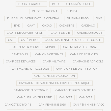
BUDGET AGRICOLE
BUDGET DE LA PRÉSIDENCE
BUDGET NATIONAL
BUMDA
BUREAU DU VÉRIFICATEUR GÉNÉRAL
BURKINA FASO
BVG
BYD
CAAT
CACAO
CADASTRE
CADEAUX
CADRE DE CONCERTATION
CADRE DE VIE
CADRE JURIDIQUE
CAF
CAFÉ PHILO
CAISSE MALIENNE DE SÉCURITÉ SOCIALE
CALENDRIER COUPE DU MONDE
CALENDRIER ÉLECTORAL
CAMEROUN
CAMIONS-CITERNES
CAMP DE RÉFUGIÉS
CAMP DES DÉPLACÉS
CAMP MILITAIRE
CAMPAGNE AGRICOLE
CAMPAGNE AGRICOLE 2025
CAMPAGNE DE DISTRIBUTION
CAMPAGNE DE VACCINATION
CAMPAGNE DE VACCINATION COVID-19 EN AFRIQUE
CAMPAGNE ÉLECTORALE
CAMPAGNE PRÉSIDENTIELLE
CAMPUS UNIVERSITAIRE
CAN 2023
CAN 2025
CAN CÔTE D'IVOIRE
CAN FÉMININE 2026
CAN FÉMININE MAROC