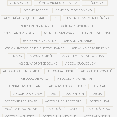
26 MARS 1991
29ÈME CONGRÈS DE L'AEEM
31 DÉCEMBRE
400ÈME FORAGE
4ÈME PONT DE BAMAKO
4ÈME RÉPUBLIQUE DU MALI
5°C
5ÈME RECENSEMENT GÉNÉRAL
61ÈME ANNIVERSAIRE
62ÈME ANNIVERSAIRE
63ÈME ANNIVERSAIRE
63ÈME ANNIVERSAIRE DE L'ARMÉE MALIENNE
64ÈME ANNIVERSAIRE
65E ANNIVERSAIRE
65E ANNIVERSAIRE DE L’INDÉPENDANCE
65E ANNIVERSAIRE FAMA
8 MARS
ABASS DEMBÉLÉ
ABDEL FATTAH AL-BURHAN
ABDELMADJID TEBBOUNE
ABDOU OUOLOGUEM
ABDOUL KASSIM FOMBA
ABDOULAYE DIOP
ABDOULAYE KONATÉ
ABDOULAYE MAÏGA
ABDOURAHAMANE TIANI
ABDRAHAMANE TIANI
ABDRAMANE COULIBALY
ABIDJAN
ABOUBAKAR CISSÉ
ABSI
ABSTENTION
ABUJA
ACADÉMIE FRANÇAISE
ACCÈS À L'EAU POTABLE
ACCÈS À L’EAU
ACCÈS À L’EAU POTABLE
ACCÈS À L’ÉDUCATION
ACCÈS À L'EAU
ACCÈS À LA JUSTICE
ACCÈS AU NUMÉRIQUE
ACCÈS AUX SOINS