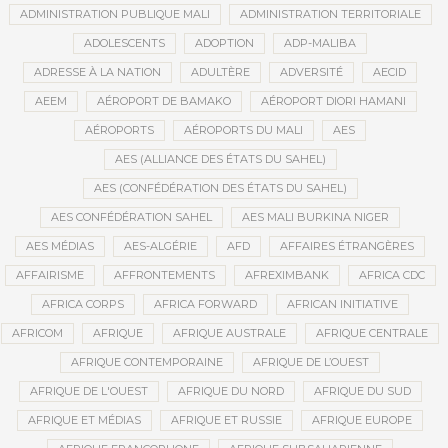
ADMINISTRATION PUBLIQUE MALI
ADMINISTRATION TERRITORIALE
ADOLESCENTS
ADOPTION
ADP-MALIBA
ADRESSE À LA NATION
ADULTÈRE
ADVERSITÉ
AECID
AEEM
AÉROPORT DE BAMAKO
AÉROPORT DIORI HAMANI
AÉROPORTS
AÉROPORTS DU MALI
AES
AES (ALLIANCE DES ÉTATS DU SAHEL)
AES (CONFÉDÉRATION DES ÉTATS DU SAHEL)
AES CONFÉDÉRATION SAHEL
AES MALI BURKINA NIGER
AES MÉDIAS
AES-ALGÉRIE
AFD
AFFAIRES ÉTRANGÈRES
AFFAIRISME
AFFRONTEMENTS
AFREXIMBANK
AFRICA CDC
AFRICA CORPS
AFRICA FORWARD
AFRICAN INITIATIVE
AFRICOM
AFRIQUE
AFRIQUE AUSTRALE
AFRIQUE CENTRALE
AFRIQUE CONTEMPORAINE
AFRIQUE DE L’OUEST
AFRIQUE DE L'OUEST
AFRIQUE DU NORD
AFRIQUE DU SUD
AFRIQUE ET MÉDIAS
AFRIQUE ET RUSSIE
AFRIQUE EUROPE