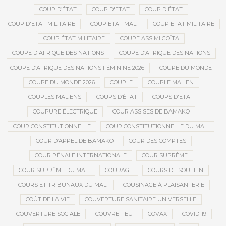
COUP D’ÉTAT
COUP D'ETAT
COUP D'ÉTAT
COUP D'ETAT MILITAIRE
COUP ETAT MALI
COUP ETAT MILITAIRE
COUP ÉTAT MILITAIRE
COUPE ASSIMI GOÏTA
COUPE D'AFRIQUE DES NATIONS
COUPE D’AFRIQUE DES NATIONS
COUPE D’AFRIQUE DES NATIONS FÉMININE 2026
COUPE DU MONDE
COUPE DU MONDE 2026
COUPLE
COUPLE MALIEN
COUPLES MALIENS
COUPS D’ÉTAT
COUPS D'ETAT
COUPURE ÉLECTRIQUE
COUR ASSISES DE BAMAKO
COUR CONSTITUTIONNELLE
COUR CONSTITUTIONNELLE DU MALI
COUR D’APPEL DE BAMAKO
COUR DES COMPTES
COUR PÉNALE INTERNATIONALE
COUR SUPRÊME
COUR SUPRÊME DU MALI
COURAGE
COURS DE SOUTIEN
COURS ET TRIBUNAUX DU MALI
COUSINAGE À PLAISANTERIE
COÛT DE LA VIE
COUVERTURE SANITAIRE UNIVERSELLE
COUVERTURE SOCIALE
COUVRE-FEU
COVAX
COVID-19