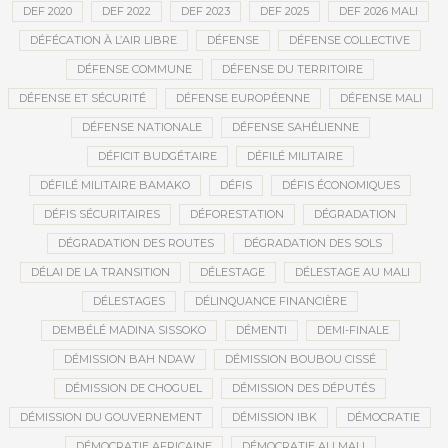
DEF 2020
DEF 2022
DEF 2023
DEF 2025
DEF 2026 MALI
DÉFÉCATION À L’AIR LIBRE
DÉFENSE
DÉFENSE COLLECTIVE
DÉFENSE COMMUNE
DÉFENSE DU TERRITOIRE
DÉFENSE ET SÉCURITÉ
DÉFENSE EUROPÉENNE
DÉFENSE MALI
DÉFENSE NATIONALE
DÉFENSE SAHÉLIENNE
DÉFICIT BUDGÉTAIRE
DÉFILÉ MILITAIRE
DÉFILÉ MILITAIRE BAMAKO
DÉFIS
DÉFIS ÉCONOMIQUES
DÉFIS SÉCURITAIRES
DÉFORESTATION
DÉGRADATION
DÉGRADATION DES ROUTES
DÉGRADATION DES SOLS
DÉLAI DE LA TRANSITION
DÉLESTAGE
DÉLESTAGE AU MALI
DÉLESTAGES
DÉLINQUANCE FINANCIÈRE
DEMBÉLÉ MADINA SISSOKO
DÉMENTI
DEMI-FINALE
DÉMISSION BAH NDAW
DÉMISSION BOUBOU CISSÉ
DÉMISSION DE CHOGUEL
DÉMISSION DES DÉPUTÉS
DÉMISSION DU GOUVERNEMENT
DÉMISSION IBK
DÉMOCRATIE
DÉMOCRATIE AFRICAINE
DÉMOCRATIE AU MALI