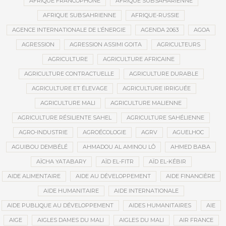
AFRIQUE FRANCOPHONE
AFRIQUE SUBSAHARIENNE
AFRIQUE SUBSAHRIENNE
AFRIQUE-RUSSIE
AGENCE INTERNATIONALE DE L’ÉNERGIE
AGENDA 2063
AGOA
AGRESSION
AGRESSION ASSIMI GOITA
AGRICULTEURS
AGRICULTURE
AGRICULTURE AFRICAINE
AGRICULTURE CONTRACTUELLE
AGRICULTURE DURABLE
AGRICULTURE ET ÉLEVAGE
AGRICULTURE IRRIGUÉE
AGRICULTURE MALI
AGRICULTURE MALIENNE
AGRICULTURE RÉSILIENTE SAHEL
AGRICULTURE SAHÉLIENNE
AGRO-INDUSTRIE
AGROÉCOLOGIE
AGRV
AGUELHOC
AGUIBOU DEMBÉLÉ
AHMADOU AL AMINOU LÔ
AHMED BABA
AÏCHA YATABARY
AÏD EL-FITR
AÏD EL-KÉBIR
AIDE ALIMENTAIRE
AIDE AU DÉVELOPPEMENT
AIDE FINANCIÈRE
AIDE HUMANITAIRE
AIDE INTERNATIONALE
AIDE PUBLIQUE AU DÉVELOPPEMENT
AIDES HUMANITAIRES
AIE
AIGE
AIGLES DAMES DU MALI
AIGLES DU MALI
AIR FRANCE