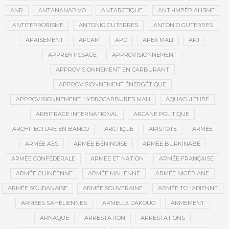
ANR
ANTANANARIVO
ANTARCTIQUE
ANTI-IMPÉRIALISME
ANTITERRORISME
ANTONIO GUTERRES
ANTÓNIO GUTERRES
APAISEMENT
APCAM
APD
APEX MALI
APJ
APPRENTISSAGE
APPROVISIONNEMENT
APPROVISIONNEMENT EN CARBURANT
APPROVISIONNEMENT ÉNERGÉTIQUE
APPROVISIONNEMENT HYDROCARBURES MALI
AQUACULTURE
ARBITRAGE INTERNATIONAL
ARCANE POLITIQUE
ARCHITECTURE EN BANCO
ARCTIQUE
ARISTOTE
ARMÉE
ARMÉE AES
ARMÉE BÉNINOISE
ARMÉE BURKINABÉ
ARMÉE CONFÉDÉRALE
ARMÉE ET NATION
ARMÉE FRANÇAISE
ARMÉE GUINÉENNE
ARMÉE MALIENNE
ARMÉE NIGÉRIANE
ARMÉE SOUDANAISE
ARMÉE SOUVERAINE
ARMÉE TCHADIENNE
ARMÉES SAHÉLIENNES
ARMELLE DAKOUO
ARMEMENT
ARNAQUE
ARRESTATION
ARRESTATIONS