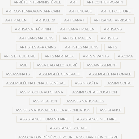
ARRÊTÉ INTERMINISTÉRIEL
ART
ART CONTEMPORAIN
ART CONTEMPORAIN AFRICAIN
ART ENGAGÉ
ART ET CULTURE
ART MALIEN
ARTICLE 39
ARTISANAT
ARTISANAT AFRICAIN
ARTISANAT FÉMININ
ARTISANAT MALIEN
ARTISANS
ARTISANS MALIENS
ARTISTE MALIEN
ARTISTES
ARTISTES AFRICAINS
ARTISTES MALIENS
ARTS
ARTS ET CULTURE
ARTS MARTIAUX
ARTS VIVANTS
ASCOMA
ASIE
ASSA BADIALLO TOURÉ
ASSAINISSEMENT
ASSASSINATS
ASSEMBLÉE GÉNÉRALE
ASSEMBLÉE NATIONALE
ASSEMBLÉE NATIONALE SÉNÉGAL
ASSIMI GOÏTA
ASSIMI GOITA
ASSIMI GOITA AU GHANA
ASSIMI GOÏTA ÉDUCATION
ASSIMILATION
ASSISES NATIONALES
ASSISES NATIONALES DE LA REFONDATION
ASSISTANCE
ASSISTANCE HUMANITAIRE
ASSISTANCE MILITAIRE
ASSISTANCE SOCIALE
ASSOCIATION BÉNÉVOLE POUR LA SOLIDARITÉ INCLUSIVE