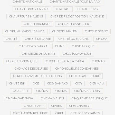
CHARTE NATIONALE
CHARTE NATIONALE POUR LA PAIX
CHARTE POUR LA PAIX
CHATGPT
CHAUFFEURS
CHAUFFEURS MALIENS
CHEF DE FILE OPPOSITION MALIENNE
CHEF TERRORISTE
CHEICK TIDIANE SECK
CHEIKH AHMADOU BAMBA
CHEPTEL MALIEN
CHÈQUE GÉANT
CHERTÉ
CHERTÉ DE LA VIE
CHERTÉ DU MARCHÉ
CHICHA
CHIENCORO DIARRA
CHINE
CHINE AFRIQUE
CHIRURGIE DE GUERRE
CHOC ÉCONOMIQUE
CHOCS ÉCONOMIQUES
CHOGUEL KOKALLA MAÏGA
CHÔMAGE
CHÔMAGE DES JEUNES
CHRONIQUEURS CONDAMNÉS
CHRONOGRAMME DES ÉLECTIONS
CHU GABRIEL TOURÉ
CHUTE IBK
CICB
CICB BAMAKO
CICR
CICR MALI
CIGARETTE
CINÉMA
CINEMA
CINÉMA AFRICAIN
CINÉMA BABEMBA
CINÉMA MALIEN
CINQUIÈME RÉPUBLIQUE
CINSERE-ANR
CIPRES
CIRA CHARITY
CIRCULATION ROUTIÈRE
CIRDI
CITÉ DES 333 SAINTS