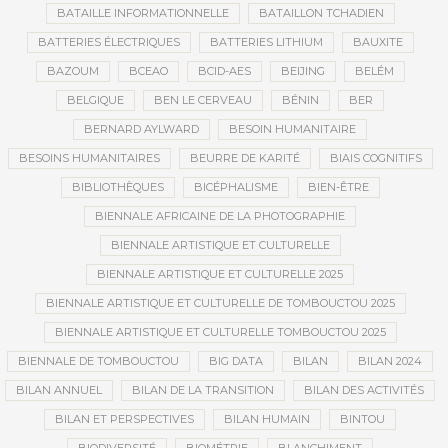
BATAILLE INFORMATIONNELLE
BATAILLON TCHADIEN
BATTERIES ÉLECTRIQUES
BATTERIES LITHIUM
BAUXITE
BAZOUM
BCEAO
BCID-AES
BEIJING
BELÉM
BELGIQUE
BEN LE CERVEAU
BÉNIN
BER
BERNARD AYLWARD
BESOIN HUMANITAIRE
BESOINS HUMANITAIRES
BEURRE DE KARITÉ
BIAIS COGNITIFS
BIBLIOTHÈQUES
BICÉPHALISME
BIEN-ÊTRE
BIENNALE AFRICAINE DE LA PHOTOGRAPHIE
BIENNALE ARTISTIQUE ET CULTURELLE
BIENNALE ARTISTIQUE ET CULTURELLE 2025
BIENNALE ARTISTIQUE ET CULTURELLE DE TOMBOUCTOU 2025
BIENNALE ARTISTIQUE ET CULTURELLE TOMBOUCTOU 2025
BIENNALE DE TOMBOUCTOU
BIG DATA
BILAN
BILAN 2024
BILAN ANNUEL
BILAN DE LA TRANSITION
BILAN DES ACTIVITÉS
BILAN ET PERSPECTIVES
BILAN HUMAIN
BINTOU