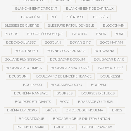
BIODIVERSITÉ
BIOMÉTRIE
BLANCHIMENT
BLANCHIMENT D’ARGENT
BLANCHIMENT DE CAPITAUX
BLASPHÈME
BLÉ
BLÉ RUSSE
BLESSÉS
BLESSÉS DE GUERRE
BLESSURE FATOU DEMBÉLÉ
BLOCKCHAIN
BLOCUS
BLOCUS ÉCONOMIQUE
BLOGING
BNDA
BOAD
BOBO-DIOULASSO
BOGOLAN
BOKAR BIRO
BOKO HARAM
BOLA TINUBU
BONNE GOUVERNANCE
BOTSWANA
BOUARÉ FILY SISSOKO
BOUBACAR BOCOUM
BOUBACAR DIANÉ
BOUBACAR DOUMBIA
BOUBACAR MAO DIANÉ
BOUBOU CISSÉ
BOUGOUNI
BOULEVARD DE L’INDÉPENDANCE
BOULIKESSI
BOULKESSI
BOURAKÉBOUGOU
BOUREM
BOURÉMA KANSAYE
BOURSES
BOURSES D'ÉTUDES
BOURSES ÉTUDIANTS
BOZO
BRASSAGE CULTUREL
BRÉMA ELY DICKO
BRÉSIL
BRICE OLIGUI NGUEMA
BRICS
BRICS AFRIQUE
BRIGADE MOBILE D’INTERVENTION
BRUNO LE MAIRE
BRUXELLES
BUDGET 2027-2029