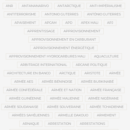
ANR
ANTANANARIVO
ANTARCTIQUE
ANTI-IMPÉRIALISME
ANTITERRORISME
ANTONIO GUTERRES
ANTÓNIO GUTERRES
APAISEMENT
APCAM
APD
APEX MALI
APJ
APPRENTISSAGE
APPROVISIONNEMENT
APPROVISIONNEMENT EN CARBURANT
APPROVISIONNEMENT ÉNERGÉTIQUE
APPROVISIONNEMENT HYDROCARBURES MALI
AQUACULTURE
ARBITRAGE INTERNATIONAL
ARCANE POLITIQUE
ARCHITECTURE EN BANCO
ARCTIQUE
ARISTOTE
ARMÉE
ARMÉE AES
ARMÉE BÉNINOISE
ARMÉE BURKINABÉ
ARMÉE CONFÉDÉRALE
ARMÉE ET NATION
ARMÉE FRANÇAISE
ARMÉE GUINÉENNE
ARMÉE MALIENNE
ARMÉE NIGÉRIANE
ARMÉE SOUDANAISE
ARMÉE SOUVERAINE
ARMÉE TCHADIENNE
ARMÉES SAHÉLIENNES
ARMELLE DAKOUO
ARMEMENT
ARNAQUE
ARRESTATION
ARRESTATIONS