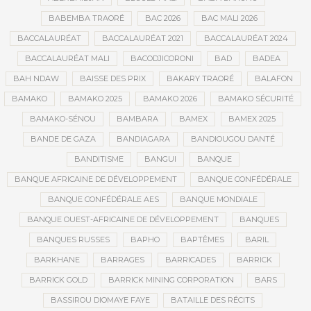
BABEMBA TRAORÉ
BAC 2026
BAC MALI 2026
BACCALAURÉAT
BACCALAURÉAT 2021
BACCALAURÉAT 2024
BACCALAURÉAT MALI
BACODJICORONI
BAD
BADEA
BAH NDAW
BAISSE DES PRIX
BAKARY TRAORÉ
BALAFON
BAMAKO
BAMAKO 2025
BAMAKO 2026
BAMAKO SÉCURITÉ
BAMAKO-SÉNOU
BAMBARA
BAMEX
BAMEX 2025
BANDE DE GAZA
BANDIAGARA
BANDIOUGOU DANTÉ
BANDITISME
BANGUI
BANQUE
BANQUE AFRICAINE DE DÉVELOPPEMENT
BANQUE CONFÉDÉRALE
BANQUE CONFÉDÉRALE AES
BANQUE MONDIALE
BANQUE OUEST-AFRICAINE DE DÉVELOPPEMENT
BANQUES
BANQUES RUSSES
BAPHO
BAPTÊMES
BARIL
BARKHANE
BARRAGES
BARRICADES
BARRICK
BARRICK GOLD
BARRICK MINING CORPORATION
BARS
BASSIROU DIOMAYE FAYE
BATAILLE DES RÉCITS