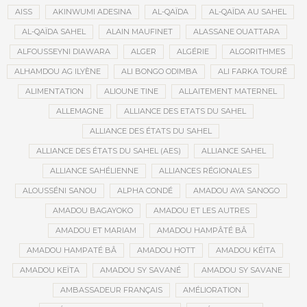
AISS
AKINWUMI ADESINA
AL-QAÏDA
AL-QAÏDA AU SAHEL
AL-QAÏDA SAHEL
ALAIN MAUFINET
ALASSANE OUATTARA
ALFOUSSEYNI DIAWARA
ALGER
ALGÉRIE
ALGORITHMES
ALHAMDOU AG ILYÈNE
ALI BONGO ODIMBA
ALI FARKA TOURÉ
ALIMENTATION
ALIOUNE TINE
ALLAITEMENT MATERNEL
ALLEMAGNE
ALLIANCE DES ETATS DU SAHEL
ALLIANCE DES ÉTATS DU SAHEL
ALLIANCE DES ÉTATS DU SAHEL (AES)
ALLIANCE SAHEL
ALLIANCE SAHÉLIENNE
ALLIANCES RÉGIONALES
ALOUSSÉNI SANOU
ALPHA CONDÉ
AMADOU AYA SANOGO
AMADOU BAGAYOKO
AMADOU ET LES AUTRES
AMADOU ET MARIAM
AMADOU HAMPÂTÉ BÂ
AMADOU HAMPATÉ BÂ
AMADOU HOTT
AMADOU KÉITA
AMADOU KEÏTA
AMADOU SY SAVANÉ
AMADOU SY SAVANE
AMBASSADEUR FRANÇAIS
AMÉLIORATION