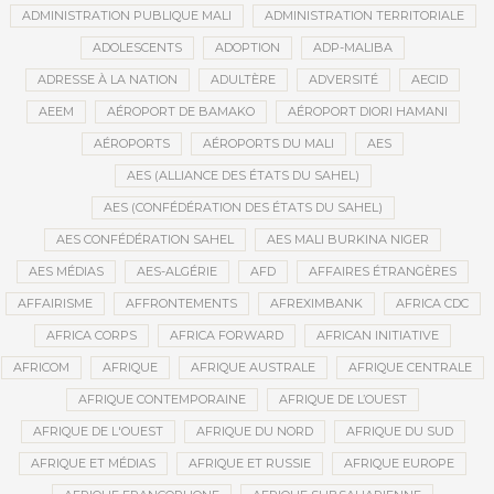
ADMINISTRATION PUBLIQUE MALI
ADMINISTRATION TERRITORIALE
ADOLESCENTS
ADOPTION
ADP-MALIBA
ADRESSE À LA NATION
ADULTÈRE
ADVERSITÉ
AECID
AEEM
AÉROPORT DE BAMAKO
AÉROPORT DIORI HAMANI
AÉROPORTS
AÉROPORTS DU MALI
AES
AES (ALLIANCE DES ÉTATS DU SAHEL)
AES (CONFÉDÉRATION DES ÉTATS DU SAHEL)
AES CONFÉDÉRATION SAHEL
AES MALI BURKINA NIGER
AES MÉDIAS
AES-ALGÉRIE
AFD
AFFAIRES ÉTRANGÈRES
AFFAIRISME
AFFRONTEMENTS
AFREXIMBANK
AFRICA CDC
AFRICA CORPS
AFRICA FORWARD
AFRICAN INITIATIVE
AFRICOM
AFRIQUE
AFRIQUE AUSTRALE
AFRIQUE CENTRALE
AFRIQUE CONTEMPORAINE
AFRIQUE DE L’OUEST
AFRIQUE DE L'OUEST
AFRIQUE DU NORD
AFRIQUE DU SUD
AFRIQUE ET MÉDIAS
AFRIQUE ET RUSSIE
AFRIQUE EUROPE