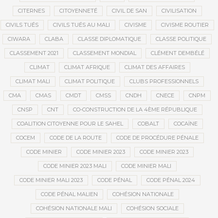
CITERNES
CITOYENNETÉ
CIVIL DE SAN
CIVILISATION
CIVILS TUÉS
CIVILS TUÉS AU MALI
CIVISME
CIVISME ROUTIER
CIWARA
CLABA
CLASSE DIPLOMATIQUE
CLASSE POLITIQUE
CLASSEMENT 2021
CLASSEMENT MONDIAL
CLÉMENT DEMBÉLÉ
CLIMAT
CLIMAT AFRIQUE
CLIMAT DES AFFAIRES
CLIMAT MALI
CLIMAT POLITIQUE
CLUBS PROFESSIONNELS
CMA
CMAS
CMDT
CMSS
CNDH
CNECE
CNPM
CNSP
CNT
CO-CONSTRUCTION DE LA 4ÈME RÉPUBLIQUE
COALITION CITOYENNE POUR LE SAHEL
COBALT
COCAÏNE
COCEM
CODE DE LA ROUTE
CODE DE PROCÉDURE PÉNALE
CODE MINIER
CODE MINIER 2023
CODE MINIER 2023
CODE MINIER 2023 MALI
CODE MINIER MALI
CODE MINIER MALI 2023
CODE PÉNAL
CODE PÉNAL 2024
CODE PÉNAL MALIEN
COHÉSION NATIONALE
COHÉSION NATIONALE MALI
COHÉSION SOCIALE