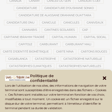
CANADA
CANAM
CANCER DU SEIN
CANDIDATS DEF
CANDIDATURE
CANDIDATURE D'OUSMANE SONKO
CANDIDATURE DE ALASSANE DRAMANE OUATTARA
CANDIDATURE ONU
CANICULE
CANICULES
CANIVEAUX
CANNABIS
CANTINES SCOLAIRES
CAP
CAPITAINE IBRAHIM TRAORÉ
CAPITAL HUMAIN
CAPITAL SOCIAL
CAPITOLE
CARBURANT
CARBURANT MALI
CARTE D’IDENTITÉ BIOMÉTRIQUE
CARTE NINA
CARTONS ROUGES
CASABLANCA
CATASTROPHE
CATASTROPHE NATURELLE
CATASTROPHES CLIMATIQUES
CATASTROPHES NATURELLES
CAUTION 10 000 DOLLARS
CAUTION DE VISA
CDAT
CECOGEC
Politique de
confidentialité
CÉDÉAO
CEDEAO
CEI
CÉLÉBRATION NATIONALE
CEMAC
Lors de l’utilisation de nos sites, des informations de navigation de votre
CEMAPI
CEN-SNESUP
CENOU
CENSURE
terminal sont susceptibles d’être enregistrées dans des fichiers « Cookies
». Ces fichiers sont installés sur votre terminal en fonction de vos choix,
CENTRAFRIQUE
CENTRALE SOLAIRE
modifiables à tout moment. Un cookie est un fichier enregistré sur le
CENTRALE SOLAIRE DE SANANKOROBA
CENTRALES SOLAIRES
disque dur de votre terminal, permettant à l’émetteur d’identifier le
terminal pendant sa durée de validation.
CENTRE D'INTELLIGENCE ARTIFICIELLE