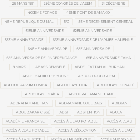
26 MARS 1991
29ÈME CONGRÈS DE L'AEEM
31 DÉCEMBRE
400ÈME FORAGE
4ÈME PONT DE BAMAKO
4ÈME RÉPUBLIQUE DU MALI
5°C
5ÈME RECENSEMENT GÉNÉRAL
61ÈME ANNIVERSAIRE
62ÈME ANNIVERSAIRE
63ÈME ANNIVERSAIRE
63ÈME ANNIVERSAIRE DE L'ARMÉE MALIENNE
64ÈME ANNIVERSAIRE
65E ANNIVERSAIRE
65E ANNIVERSAIRE DE L’INDÉPENDANCE
65E ANNIVERSAIRE FAMA
8 MARS
ABASS DEMBÉLÉ
ABDEL FATTAH AL-BURHAN
ABDELMADJID TEBBOUNE
ABDOU OUOLOGUEM
ABDOUL KASSIM FOMBA
ABDOULAYE DIOP
ABDOULAYE KONATÉ
ABDOULAYE MAÏGA
ABDOURAHAMANE TIANI
ABDRAHAMANE TIANI
ABDRAMANE COULIBALY
ABIDJAN
ABOUBAKAR CISSÉ
ABSI
ABSTENTION
ABUJA
ACADÉMIE FRANÇAISE
ACCÈS À L'EAU POTABLE
ACCÈS À L’EAU
ACCÈS À L’EAU POTABLE
ACCÈS À L’ÉDUCATION
ACCÈS À L'EAU
ACCÈS À LA JUSTICE
ACCÈS AU NUMÉRIQUE
ACCÈS AUX SOINS