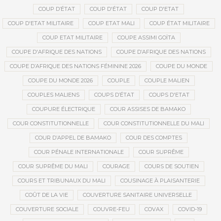
COUP D’ÉTAT
COUP D'ÉTAT
COUP D'ETAT
COUP D'ETAT MILITAIRE
COUP ETAT MALI
COUP ÉTAT MILITAIRE
COUP ETAT MILITAIRE
COUPE ASSIMI GOÏTA
COUPE D'AFRIQUE DES NATIONS
COUPE D’AFRIQUE DES NATIONS
COUPE D’AFRIQUE DES NATIONS FÉMININE 2026
COUPE DU MONDE
COUPE DU MONDE 2026
COUPLE
COUPLE MALIEN
COUPLES MALIENS
COUPS D’ÉTAT
COUPS D'ETAT
COUPURE ÉLECTRIQUE
COUR ASSISES DE BAMAKO
COUR CONSTITUTIONNELLE
COUR CONSTITUTIONNELLE DU MALI
COUR D’APPEL DE BAMAKO
COUR DES COMPTES
COUR PÉNALE INTERNATIONALE
COUR SUPRÊME
COUR SUPRÊME DU MALI
COURAGE
COURS DE SOUTIEN
COURS ET TRIBUNAUX DU MALI
COUSINAGE À PLAISANTERIE
COÛT DE LA VIE
COUVERTURE SANITAIRE UNIVERSELLE
COUVERTURE SOCIALE
COUVRE-FEU
COVAX
COVID-19