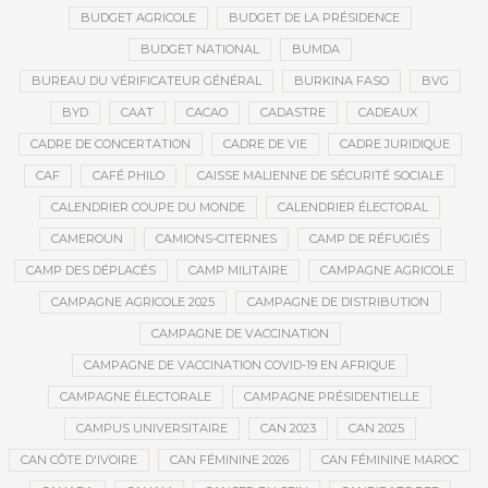
BUDGET AGRICOLE
BUDGET DE LA PRÉSIDENCE
BUDGET NATIONAL
BUMDA
BUREAU DU VÉRIFICATEUR GÉNÉRAL
BURKINA FASO
BVG
BYD
CAAT
CACAO
CADASTRE
CADEAUX
CADRE DE CONCERTATION
CADRE DE VIE
CADRE JURIDIQUE
CAF
CAFÉ PHILO
CAISSE MALIENNE DE SÉCURITÉ SOCIALE
CALENDRIER COUPE DU MONDE
CALENDRIER ÉLECTORAL
CAMEROUN
CAMIONS-CITERNES
CAMP DE RÉFUGIÉS
CAMP DES DÉPLACÉS
CAMP MILITAIRE
CAMPAGNE AGRICOLE
CAMPAGNE AGRICOLE 2025
CAMPAGNE DE DISTRIBUTION
CAMPAGNE DE VACCINATION
CAMPAGNE DE VACCINATION COVID-19 EN AFRIQUE
CAMPAGNE ÉLECTORALE
CAMPAGNE PRÉSIDENTIELLE
CAMPUS UNIVERSITAIRE
CAN 2023
CAN 2025
CAN CÔTE D'IVOIRE
CAN FÉMININE 2026
CAN FÉMININE MAROC