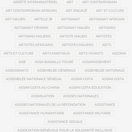
ARRÊTÉ INTERMINISTÉRIEL
ART
ART CONTEMPORAIN
ART CONTEMPORAIN AFRICAIN
ART ENGAGÉ
ART ET CULTURE
ART MALIEN
ARTICLE 39
ARTISANAT
ARTISANAT AFRICAIN
ARTISANAT FÉMININ
ARTISANAT MALIEN
ARTISANS
ARTISANS MALIENS
ARTISTE MALIEN
ARTISTES
ARTISTES AFRICAINS
ARTISTES MALIENS
ARTS
ARTS ET CULTURE
ARTS MARTIAUX
ARTS VIVANTS
ASCOMA
ASIE
ASSA BADIALLO TOURÉ
ASSAINISSEMENT
ASSASSINATS
ASSEMBLÉE GÉNÉRALE
ASSEMBLÉE NATIONALE
ASSEMBLÉE NATIONALE SÉNÉGAL
ASSIMI GOÏTA
ASSIMI GOITA
ASSIMI GOITA AU GHANA
ASSIMI GOÏTA ÉDUCATION
ASSIMILATION
ASSISES NATIONALES
ASSISES NATIONALES DE LA REFONDATION
ASSISTANCE
ASSISTANCE HUMANITAIRE
ASSISTANCE MILITAIRE
ASSISTANCE SOCIALE
ASSOCIATION BÉNÉVOLE POUR LA SOLIDARITÉ INCLUSIVE