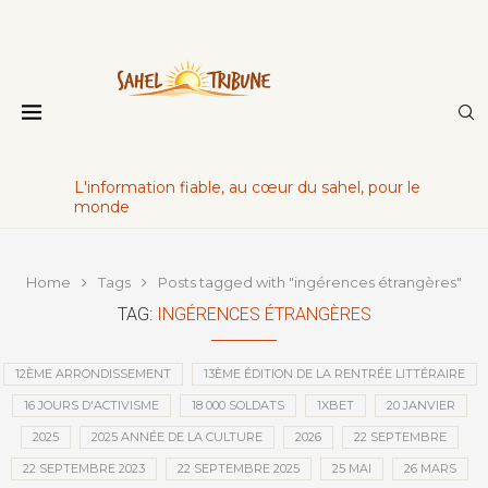
L'information fiable, au cœur du sahel, pour le
monde
Home
Tags
Posts tagged with "ingérences étrangères"
TAG:
INGÉRENCES ÉTRANGÈRES
12ÈME ARRONDISSEMENT
13ÈME ÉDITION DE LA RENTRÉE LITTÉRAIRE
16 JOURS D'ACTIVISME
18 000 SOLDATS
1XBET
20 JANVIER
2025
2025 ANNÉE DE LA CULTURE
2026
22 SEPTEMBRE
22 SEPTEMBRE 2023
22 SEPTEMBRE 2025
25 MAI
26 MARS