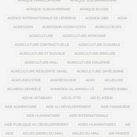
AFRIQUE FRANCOPHONE
AFRIQUE SUBSAHARIENNE
AFRIQUE SUBSAHRIENNE
AFRIQUE-RUSSIE
AGENCE INTERNATIONALE DE L’ÉNERGIE
AGENDA 2063
AGOA
AGRESSION
AGRESSION ASSIMI GOITA
AGRICULTEURS
AGRICULTURE
AGRICULTURE AFRICAINE
AGRICULTURE CONTRACTUELLE
AGRICULTURE DURABLE
AGRICULTURE ET ÉLEVAGE
AGRICULTURE IRRIGUÉE
AGRICULTURE MALI
AGRICULTURE MALIENNE
AGRICULTURE RÉSILIENTE SAHEL
AGRICULTURE SAHÉLIENNE
AGRO-INDUSTRIE
AGROÉCOLOGIE
AGRV
AGUELHOC
AGUIBOU DEMBÉLÉ
AHMADOU AL AMINOU LÔ
AHMED BABA
AÏCHA YATABARY
AÏD EL-FITR
AÏD EL-KÉBIR
AIDE ALIMENTAIRE
AIDE AU DÉVELOPPEMENT
AIDE FINANCIÈRE
AIDE HUMANITAIRE
AIDE INTERNATIONALE
AIDE PUBLIQUE AU DÉVELOPPEMENT
AIDES HUMANITAIRES
AIE
AIGE
AIGLES DAMES DU MALI
AIGLES DU MALI
AIR FRANCE