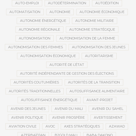
AUTO-EMPLOI
AUTODÉTERMINATION
AUTOÉDITION
AUTOMATISATION
AUTONOMIE
AUTONOMIE ÉCONOMIQUE
AUTONOMIE ÉNERGÉTIQUE
AUTONOMIE MILITAIRE
AUTONOMIE RÉGIONALE
AUTONOMIE STRATÉGIQUE
AUTONOMISATION
AUTONOMISATION DE LA FEMME
AUTONOMISATION DES FEMMES
AUTONOMISATION DES JEUNES
AUTONOMISATION ÉCONOMIQUE
AUTORITARISME
AUTORITÉ DE L’ÉTAT
AUTORITÉ INDÉPENDANTE DE GESTION DES ÉLECTIONS
AUTORITÉS COUTUMIÈRES
AUTORITÉS DE LA TRANSITION
AUTORITÉS TRADITIONNELLES
AUTOSUFFISANCE ALIMENTAIRE
AUTOSUFFISANCE ÉNERGÉTIQUE
AVANT-PROJET
AVENIR DES JEUNES
AVENIR DU MALI
AVENIR DU SAHEL
AVENIR POLITIQUE
AVENIR PROSPÈRE
AVERTISSEMENT
AVIATION CIVILE
AVOC
AXES STRATÉGIQUES
AZAWAD
AZERBAÏDJAN
B2GOLD MALI
BABA DAKONO