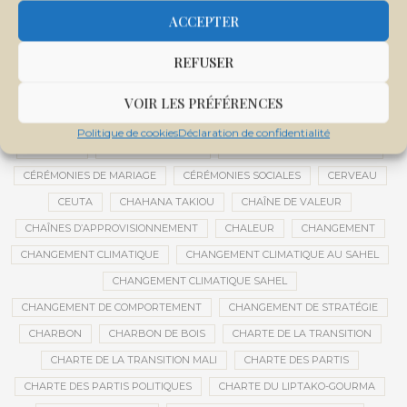
CENTRE DE SANTÉ COMMUNAUTAIRE
CENTRE DU MALI
ACCEPTER
CENTRE INTERNATIONAL DE CONFÉRENCES DE BAMAKO
REFUSER
CENTRE MALI
CENTRE NATIONAL DES EXAMENS ET CONCOURS DE L’ÉDUCATION
VOIR LES PRÉFÉRENCES
CENTRES DE DONNÉES
CERCLE DE RÉFLEXION À DISTANCE
Politique de cookies
Déclaration de confidentialité
CÉRÉALES
CÉRÉALES RUSSES
CÉRÉMONIE DE DÉCORATION
CÉRÉMONIES DE MARIAGE
CÉRÉMONIES SOCIALES
CERVEAU
CEUTA
CHAHANA TAKIOU
CHAÎNE DE VALEUR
CHAÎNES D’APPROVISIONNEMENT
CHALEUR
CHANGEMENT
CHANGEMENT CLIMATIQUE
CHANGEMENT CLIMATIQUE AU SAHEL
CHANGEMENT CLIMATIQUE SAHEL
CHANGEMENT DE COMPORTEMENT
CHANGEMENT DE STRATÉGIE
CHARBON
CHARBON DE BOIS
CHARTE DE LA TRANSITION
CHARTE DE LA TRANSITION MALI
CHARTE DES PARTIS
CHARTE DES PARTIS POLITIQUES
CHARTE DU LIPTAKO-GOURMA