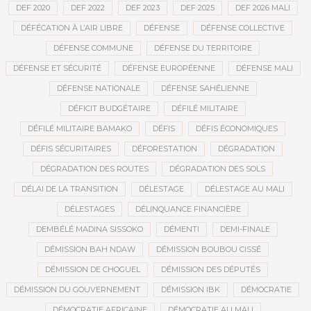
DEF 2020
DEF 2022
DEF 2023
DEF 2025
DEF 2026 MALI
DÉFÉCATION À L’AIR LIBRE
DÉFENSE
DÉFENSE COLLECTIVE
DÉFENSE COMMUNE
DÉFENSE DU TERRITOIRE
DÉFENSE ET SÉCURITÉ
DÉFENSE EUROPÉENNE
DÉFENSE MALI
DÉFENSE NATIONALE
DÉFENSE SAHÉLIENNE
DÉFICIT BUDGÉTAIRE
DÉFILÉ MILITAIRE
DÉFILÉ MILITAIRE BAMAKO
DÉFIS
DÉFIS ÉCONOMIQUES
DÉFIS SÉCURITAIRES
DÉFORESTATION
DÉGRADATION
DÉGRADATION DES ROUTES
DÉGRADATION DES SOLS
DÉLAI DE LA TRANSITION
DÉLESTAGE
DÉLESTAGE AU MALI
DÉLESTAGES
DÉLINQUANCE FINANCIÈRE
DEMBÉLÉ MADINA SISSOKO
DÉMENTI
DEMI-FINALE
DÉMISSION BAH NDAW
DÉMISSION BOUBOU CISSÉ
DÉMISSION DE CHOGUEL
DÉMISSION DES DÉPUTÉS
DÉMISSION DU GOUVERNEMENT
DÉMISSION IBK
DÉMOCRATIE
DÉMOCRATIE AFRICAINE
DÉMOCRATIE AU MALI