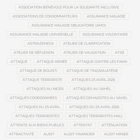
ASSOCIATION BÉNÉVOLE POUR LA SOLIDARITÉ INCLUSIVE
ASSOCIATIONS DE CONSOMMATEURS
ASSURANCE MALADIE
ASSURANCE MALADIE OBLIGATOIRE (AMO)
ASSURANCE MALADIE UNIVERSELLE
ASSURANCE VOLONTAIRE
ASTRAZENECA
ATELIER DE CLARIFICATION
ATELIER DE RÉFLEXION
ATELIER DE VALIDATION
ATIDI
ATTAQUE
ATTAQUE ARMÉE
ATTAQUE CONTRE LES FAMA
ATTAQUE DE BOUNTI
ATTAQUE DE TINZAOUATÈNE
ATTAQUE TERRORISTE
ATTAQUES 25 AVRIL 2026
ATTAQUES AU NIGER
ATTAQUES AU SAHEL
ATTAQUES COORDONNÉES
ATTAQUES DJIHADISTES AU SAHEL
ATTAQUES DU 25 AVRIL
ATTAQUES DU 25 AVRIL 2026
ATTAQUES TERRORISTES
ATTAQUES TERRORISTES MALI
ATTEINTE AUX BIENS PUBLICS
ATTENTAT
ATTÉNUATION
ATTRACTIVITÉ
AUDIT
AUDIT FINANCIER
AUDIT MINIER