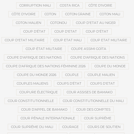
CORRUPTION MALI
COSTA RICA
CÔTE D’IVOIRE
CÔTE D'IVOIRE
COTON
COTON GRAINE
COTON MALI
COTON MALIEN
COTONOU
COUP D'ETAT AU NIGER
COUP D’ÉTAT
COUP D'ETAT
COUP D'ÉTAT
COUP D'ETAT MILITAIRE
COUP ETAT MALI
COUP ETAT MILITAIRE
COUP ÉTAT MILITAIRE
COUPE ASSIMI GOÏTA
COUPE D'AFRIQUE DES NATIONS
COUPE D’AFRIQUE DES NATIONS
COUPE D’AFRIQUE DES NATIONS FÉMININE 2026
COUPE DU MONDE
COUPE DU MONDE 2026
COUPLE
COUPLE MALIEN
COUPLES MALIENS
COUPS D’ÉTAT
COUPS D'ETAT
COUPURE ÉLECTRIQUE
COUR ASSISES DE BAMAKO
COUR CONSTITUTIONNELLE
COUR CONSTITUTIONNELLE DU MALI
COUR D’APPEL DE BAMAKO
COUR DES COMPTES
COUR PÉNALE INTERNATIONALE
COUR SUPRÊME
COUR SUPRÊME DU MALI
COURAGE
COURS DE SOUTIEN