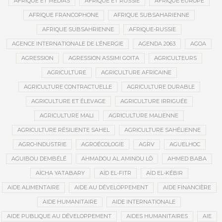
AFRIQUE ET MÉDIAS
AFRIQUE ET RUSSIE
AFRIQUE EUROPE
AFRIQUE FRANCOPHONE
AFRIQUE SUBSAHARIENNE
AFRIQUE SUBSAHRIENNE
AFRIQUE-RUSSIE
AGENCE INTERNATIONALE DE L’ÉNERGIE
AGENDA 2063
AGOA
AGRESSION
AGRESSION ASSIMI GOITA
AGRICULTEURS
AGRICULTURE
AGRICULTURE AFRICAINE
AGRICULTURE CONTRACTUELLE
AGRICULTURE DURABLE
AGRICULTURE ET ÉLEVAGE
AGRICULTURE IRRIGUÉE
AGRICULTURE MALI
AGRICULTURE MALIENNE
AGRICULTURE RÉSILIENTE SAHEL
AGRICULTURE SAHÉLIENNE
AGRO-INDUSTRIE
AGROÉCOLOGIE
AGRV
AGUELHOC
AGUIBOU DEMBÉLÉ
AHMADOU AL AMINOU LÔ
AHMED BABA
AÏCHA YATABARY
AÏD EL-FITR
AÏD EL-KÉBIR
AIDE ALIMENTAIRE
AIDE AU DÉVELOPPEMENT
AIDE FINANCIÈRE
AIDE HUMANITAIRE
AIDE INTERNATIONALE
AIDE PUBLIQUE AU DÉVELOPPEMENT
AIDES HUMANITAIRES
AIE