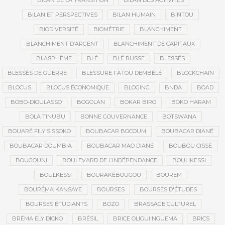
BILAN DE LA TRANSITION
BILAN DES ACTIVITÉS
BILAN ET PERSPECTIVES
BILAN HUMAIN
BINTOU
BIODIVERSITÉ
BIOMÉTRIE
BLANCHIMENT
BLANCHIMENT D’ARGENT
BLANCHIMENT DE CAPITAUX
BLASPHÈME
BLÉ
BLÉ RUSSE
BLESSÉS
BLESSÉS DE GUERRE
BLESSURE FATOU DEMBÉLÉ
BLOCKCHAIN
BLOCUS
BLOCUS ÉCONOMIQUE
BLOGING
BNDA
BOAD
BOBO-DIOULASSO
BOGOLAN
BOKAR BIRO
BOKO HARAM
BOLA TINUBU
BONNE GOUVERNANCE
BOTSWANA
BOUARÉ FILY SISSOKO
BOUBACAR BOCOUM
BOUBACAR DIANÉ
BOUBACAR DOUMBIA
BOUBACAR MAO DIANÉ
BOUBOU CISSÉ
BOUGOUNI
BOULEVARD DE L’INDÉPENDANCE
BOULIKESSI
BOULKESSI
BOURAKÉBOUGOU
BOUREM
BOURÉMA KANSAYE
BOURSES
BOURSES D'ÉTUDES
BOURSES ÉTUDIANTS
BOZO
BRASSAGE CULTUREL
BRÉMA ELY DICKO
BRÉSIL
BRICE OLIGUI NGUEMA
BRICS