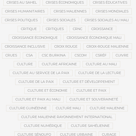
CRISES AU SAHEL
CRISES ÉCONOMIQUES
CRISES ÉDUCATIVES
CRISES HUMANITAIRES
CRISES MALIENNES
CRISES MONDIALES
CRISES POLITIQUES
CRISES SOCIALES
CRISES SOCIALES AU MALI
CRITIQUE
CRITIQUES
CRNC
CROISSANCE
CROISSANCE ÉCONOMIQUE
CROISSANCE ÉCONOMIQUE MALI
CROISSANCE INCLUSIVE
CROIX ROUGE
CROIX-ROUGE MALIENNE
CRUES
CSA
CSC BURKINA
CSCOM
CSRÉF
CUIVRE
CULTURE
CULTURE AFRICAINE
CULTURE AU MALI
CULTURE AU SERVICE DE LA PAIX
CULTURE DE LA LECTURE
CULTURE DE LA PAIX
CULTURE ET DÉVELOPPEMENT
CULTURE ET ÉCONOMIE
CULTURE ET PAIX
CULTURE ET PAIX AU MALI
CULTURE ET SOUVERAINETÉ
CULTURE GUINÉENNE
CULTURE MALI
CULTURE MALIENNE
CULTURE MALIENNE RAYONNEMENT INTERNATIONAL
CULTURE NUMÉRIQUE
CULTURE SAHÉLIENNE
CULTURE SÉNOUFO
CULTURE URBAINE
CURAGE