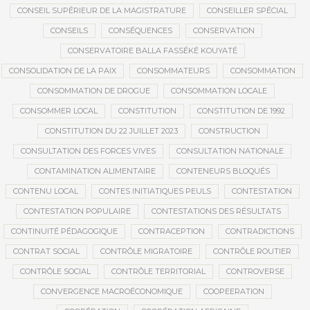
CONSEIL SUPÉRIEUR DE LA MAGISTRATURE
CONSEILLER SPÉCIAL
CONSEILS
CONSÉQUENCES
CONSERVATION
CONSERVATOIRE BALLA FASSÉKÉ KOUYATÉ
CONSOLIDATION DE LA PAIX
CONSOMMATEURS
CONSOMMATION
CONSOMMATION DE DROGUE
CONSOMMATION LOCALE
CONSOMMER LOCAL
CONSTITUTION
CONSTITUTION DE 1992
CONSTITUTION DU 22 JUILLET 2023
CONSTRUCTION
CONSULTATION DES FORCES VIVES
CONSULTATION NATIONALE
CONTAMINATION ALIMENTAIRE
CONTENEURS BLOQUÉS
CONTENU LOCAL
CONTES INITIATIQUES PEULS
CONTESTATION
CONTESTATION POPULAIRE
CONTESTATIONS DES RÉSULTATS
CONTINUITÉ PÉDAGOGIQUE
CONTRACEPTION
CONTRADICTIONS
CONTRAT SOCIAL
CONTRÔLE MIGRATOIRE
CONTRÔLE ROUTIER
CONTRÔLE SOCIAL
CONTRÔLE TERRITORIAL
CONTROVERSE
CONVERGENCE MACROÉCONOMIQUE
COOPEERATION