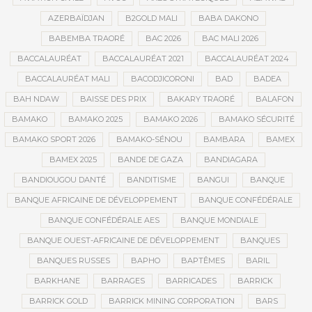
AZERBAÏDJAN
B2GOLD MALI
BABA DAKONO
BABEMBA TRAORÉ
BAC 2026
BAC MALI 2026
BACCALAURÉAT
BACCALAURÉAT 2021
BACCALAURÉAT 2024
BACCALAURÉAT MALI
BACODJICORONI
BAD
BADEA
BAH NDAW
BAISSE DES PRIX
BAKARY TRAORÉ
BALAFON
BAMAKO
BAMAKO 2025
BAMAKO 2026
BAMAKO SÉCURITÉ
BAMAKO SPORT 2026
BAMAKO-SÉNOU
BAMBARA
BAMEX
BAMEX 2025
BANDE DE GAZA
BANDIAGARA
BANDIOUGOU DANTÉ
BANDITISME
BANGUI
BANQUE
BANQUE AFRICAINE DE DÉVELOPPEMENT
BANQUE CONFÉDÉRALE
BANQUE CONFÉDÉRALE AES
BANQUE MONDIALE
BANQUE OUEST-AFRICAINE DE DÉVELOPPEMENT
BANQUES
BANQUES RUSSES
BAPHO
BAPTÊMES
BARIL
BARKHANE
BARRAGES
BARRICADES
BARRICK
BARRICK GOLD
BARRICK MINING CORPORATION
BARS