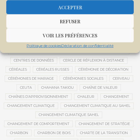
CENTRALE SOLAIRE DE SANANKOROBA
CENTRALES SOLAIRES
ACCEPTER
CENTRE D'INTELLIGENCE ARTIFICIELLE
REFUSER
CENTRE DE SANTÉ COMMUNAUTAIRE
CENTRE DU MALI
CENTRE INTERNATIONAL DE CONFÉRENCES DE BAMAKO
VOIR LES PRÉFÉRENCES
CENTRE MALI
Politique de cookies
Déclaration de confidentialité
CENTRE NATIONAL DES EXAMENS ET CONCOURS DE L’ÉDUCATION
CENTRES DE DONNÉES
CERCLE DE RÉFLEXION À DISTANCE
CÉRÉALES
CÉRÉALES RUSSES
CÉRÉMONIE DE DÉCORATION
CÉRÉMONIES DE MARIAGE
CÉRÉMONIES SOCIALES
CERVEAU
CEUTA
CHAHANA TAKIOU
CHAÎNE DE VALEUR
CHAÎNES D’APPROVISIONNEMENT
CHALEUR
CHANGEMENT
CHANGEMENT CLIMATIQUE
CHANGEMENT CLIMATIQUE AU SAHEL
CHANGEMENT CLIMATIQUE SAHEL
CHANGEMENT DE COMPORTEMENT
CHANGEMENT DE STRATÉGIE
CHARBON
CHARBON DE BOIS
CHARTE DE LA TRANSITION