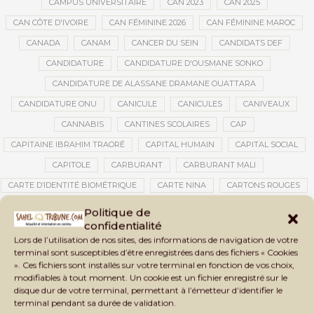
CAMPUS UNIVERSITAIRE
CAN 2023
CAN 2025
CAN CÔTE D'IVOIRE
CAN FÉMININE 2026
CAN FÉMININE MAROC
CANADA
CANAM
CANCER DU SEIN
CANDIDATS DEF
CANDIDATURE
CANDIDATURE D'OUSMANE SONKO
CANDIDATURE DE ALASSANE DRAMANE OUATTARA
CANDIDATURE ONU
CANICULE
CANICULES
CANIVEAUX
CANNABIS
CANTINES SCOLAIRES
CAP
CAPITAINE IBRAHIM TRAORÉ
CAPITAL HUMAIN
CAPITAL SOCIAL
CAPITOLE
CARBURANT
CARBURANT MALI
CARTE D’IDENTITÉ BIOMÉTRIQUE
CARTE NINA
CARTONS ROUGES
CASABLANCA
CATASTROPHE
CATASTROPHE NATURELLE
Politique de
confidentialité
CATASTROPHES CLIMATIQUES
CATASTROPHES NATURELLES
Lors de l’utilisation de nos sites, des informations de navigation de votre
CAUTION 10 000 DOLLARS
CAUTION DE VISA
CDAT
CECOGEC
terminal sont susceptibles d’être enregistrées dans des fichiers « Cookies
». Ces fichiers sont installés sur votre terminal en fonction de vos choix,
CEDEAO
CÉDÉAO
CEI
CÉLÉBRATION NATIONALE
CEMAC
modifiables à tout moment. Un cookie est un fichier enregistré sur le
CEMAPI
CEN-SNESUP
CENOU
CENSURE
disque dur de votre terminal, permettant à l’émetteur d’identifier le
terminal pendant sa durée de validation.
CENTRAFRIQUE
CENTRALE SOLAIRE