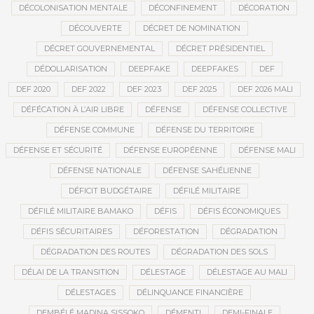
DÉCOLONISATION MENTALE
DÉCONFINEMENT
DÉCORATION
DÉCOUVERTE
DÉCRET DE NOMINATION
DÉCRET GOUVERNEMENTAL
DÉCRET PRÉSIDENTIEL
DÉDOLLARISATION
DEEPFAKE
DEEPFAKES
DEF
DEF 2020
DEF 2022
DEF 2023
DEF 2025
DEF 2026 MALI
DÉFÉCATION À L’AIR LIBRE
DÉFENSE
DÉFENSE COLLECTIVE
DÉFENSE COMMUNE
DÉFENSE DU TERRITOIRE
DÉFENSE ET SÉCURITÉ
DÉFENSE EUROPÉENNE
DÉFENSE MALI
DÉFENSE NATIONALE
DÉFENSE SAHÉLIENNE
DÉFICIT BUDGÉTAIRE
DÉFILÉ MILITAIRE
DÉFILÉ MILITAIRE BAMAKO
DÉFIS
DÉFIS ÉCONOMIQUES
DÉFIS SÉCURITAIRES
DÉFORESTATION
DÉGRADATION
DÉGRADATION DES ROUTES
DÉGRADATION DES SOLS
DÉLAI DE LA TRANSITION
DÉLESTAGE
DÉLESTAGE AU MALI
DÉLESTAGES
DÉLINQUANCE FINANCIÈRE
DEMBÉLÉ MADINA SISSOKO
DÉMENTI
DEMI-FINALE