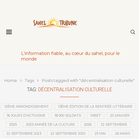
L'information fiable, au cœur du sahel, pour le
monde
Home
Tags
Posts tagged with "décentralisation culturelle"
TAG:
DÉCENTRALISATION CULTURELLE
12ÈME ARRONDISSEMENT
13ÈME ÉDITION DE LA RENTRÉE LITTÉRAIRE
16 JOURS D'ACTIVISME
18 000 SOLDATS
1XBET
20 JANVIER
2025
2025 ANNÉE DE LA CULTURE
2026
22 SEPTEMBRE
22 SEPTEMBRE 2023
22 SEPTEMBRE 2025
25 MAI
26 MARS