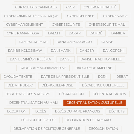
CURAGE DES CANIVEAUX
CVJR
CYBERCRIMINALITÉ
CYBERCRIMINALITÉ EN AFRIQUE
CYBERDÉFENSE
CYBERESPACE
CYBERHARCÈLEMENT
CYBERSÉCURITÉ
CYBERSÉCURITÉ MALI
CYRIL RAMAPHOSA
DAECH
DAKAR
DAMBÉ
DAMIBA
DAMIBA AU MALI
DANA AMBASSAGOU
DANBÉ
DANBÉ KOLOSIBAW
DANEMARK
DANGER
DANGORONI
DANIEL SIMÉON KÉLÉMA
DANSE
DANSE TRADITIONNELLE
DAOUD ALY MOHAMMEDINE
DAOUD MOHAMEDINE
DAOUDA TÉKÉTÉ
DATE DE LA PRÉSIDENTIELLE
DDR-I
DÉBAT
DÉBAT PUBLIC
DÉBROUILLARDISE
DÉCADENCE CULTURELLE
DÉCADENCE DES VALEURS
DÉCAPITATION
DÉCENTRALISATION
DÉCENTRALISATION AU MALI
DÉCENTRALISATION CULTURELLE
DÉCEPTION
DÉCÈS
DÉCÈS DU PAPE FRANÇOIS
DÉCHETS
DÉCISION DE JUSTICE
DÉCLARATION DE BAMAKO
DÉCLARATION DE POLITIQUE GÉNÉRALE
DÉCOLONISATION