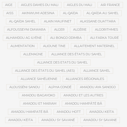
AIGE
AIGLES DAMES DU MALI
AIGLES DU MALI
AIR FRANCE
AISS
AKINWUMI ADESINA
AL-QAÏDA
AL-QAÏDA AU SAHEL
AL-QAÏDA SAHEL
ALAIN MAUFINET
ALASSANE OUATTARA
ALFOUSSEYNI DIAWARA
ALGER
ALGÉRIE
ALGORITHMES
ALHAMDOU AG ILYÈNE
ALI BONGO ODIMBA
ALI FARKA TOURÉ
ALIMENTATION
ALIOUNE TINE
ALLAITEMENT MATERNEL
ALLEMAGNE
ALLIANCE DES ÉTATS DU SAHEL
ALLIANCE DES ETATS DU SAHEL
ALLIANCE DES ÉTATS DU SAHEL (AES)
ALLIANCE SAHEL
ALLIANCE SAHÉLIENNE
ALLIANCES RÉGIONALES
ALOUSSÉNI SANOU
ALPHA CONDÉ
AMADOU AYA SANOGO
AMADOU BAGAYOKO
AMADOU ET LES AUTRES
AMADOU ET MARIAM
AMADOU HAMPÂTÉ BÂ
AMADOU HAMPATÉ BÂ
AMADOU HOTT
AMADOU KEÏTA
AMADOU KÉITA
AMADOU SY SAVANÉ
AMADOU SY SAVANE