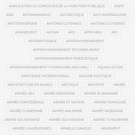
ANNULATION DU CONCOURS DE LA FONCTION PUBLIQUE
ANPE
ANR
ANTANANARIVO
ANTARCTIQUE
ANTI-IMPÉRIALISME
ANTITERRORISME
ANTÓNIO GUTERRES
ANTONIO GUTERRES
APAISEMENT
APCAM
APD
APEX MALI
APJ
APPRENTISSAGE
APPROVISIONNEMENT
APPROVISIONNEMENT EN CARBURANT
APPROVISIONNEMENT ÉNERGÉTIQUE
APPROVISIONNEMENT HYDROCARBURES MALI
AQUACULTURE
ARBITRAGE INTERNATIONAL
ARCANE POLITIQUE
ARCHITECTURE EN BANCO
ARCTIQUE
ARISTOTE
ARMÉE
ARMÉE AES
ARMÉE BÉNINOISE
ARMÉE BURKINABÉ
ARMÉE CONFÉDÉRALE
ARMÉE ET NATION
ARMÉE FRANÇAISE
ARMÉE GUINÉENNE
ARMÉE MALIENNE
ARMÉE NIGÉRIANE
ARMÉE SOUDANAISE
ARMÉE SOUVERAINE
ARMÉE TCHADIENNE
ARMÉES SAHÉLIENNES
ARMELLE DAKOUO
ARMEMENT