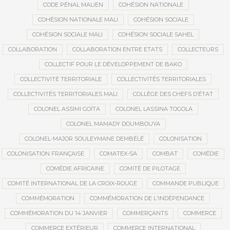
CODE PÉNAL MALIEN
COHÉSION NATIONALE
COHÉSION NATIONALE MALI
COHÉSION SOCIALE
COHÉSION SOCIALE MALI
COHÉSION SOCIALE SAHEL
COLLABORATION
COLLABORATION ENTRE ETATS
COLLECTEURS
COLLECTIF POUR LE DÉVELOPPEMENT DE BAKO
COLLECTIVITÉ TERRITORIALE
COLLECTIVITÉS TERRITORIALES
COLLECTIVITÉS TERRITORIALES MALI
COLLÈGE DES CHEFS D’ÉTAT
COLONEL ASSIMI GOÏTA
COLONEL LASSINA TOGOLA
COLONEL MAMADY DOUMBOUYA
COLONEL-MAJOR SOULEYMANE DEMBÉLÉ
COLONISATION
COLONISATION FRANÇAISE
COMATEX-SA
COMBAT
COMÉDIE
COMÉDIE AFRICAINE
COMITÉ DE PILOTAGE
COMITÉ INTERNATIONAL DE LA CROIX-ROUGE
COMMANDE PUBLIQUE
COMMÉMORATION
COMMÉMORATION DE L'INDÉPENDANCE
COMMÉMORATION DU 14 JANVIER
COMMERÇANTS
COMMERCE
COMMERCE EXTÉRIEUR
COMMERCE INTERNATIONAL