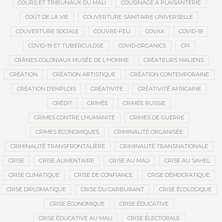
COURS ET TRIBUNAUX DU MALI
COUSINAGE À PLAISANTERIE
COÛT DE LA VIE
COUVERTURE SANITAIRE UNIVERSELLE
COUVERTURE SOCIALE
COUVRE-FEU
COVAX
COVID-19
COVID-19 ET TUBERCULOSE
COVID-ORGANICS
CPI
CRÂNES COLONIAUX MUSÉE DE L'HOMME
CRÉATEURS MALIENS
CRÉATION
CRÉATION ARTISTIQUE
CRÉATION CONTEMPORAINE
CRÉATION D’EMPLOIS
CRÉATIVITÉ
CRÉATIVITÉ AFRICAINE
CRÉDIT
CRIMÉE
CRIMÉE RUSSIE
CRIMES CONTRE L’HUMANITÉ
CRIMES DE GUERRE
CRIMES ÉCONOMIQUES
CRIMINALITÉ ORGANISÉE
CRIMINALITÉ TRANSFRONTALIÈRE
CRIMINALITÉ TRANSNATIONALE
CRISE
CRISE ALIMENTAIRE
CRISE AU MALI
CRISE AU SAHEL
CRISE CLIMATIQUE
CRISE DE CONFIANCE
CRISE DÉMOCRATIQUE
CRISE DIPLOMATIQUE
CRISE DU CARBURANT
CRISE ÉCOLOGIQUE
CRISE ÉCONOMIQUE
CRISE ÉDUCATIVE
CRISE ÉDUCATIVE AU MALI
CRISE ÉLECTORALE