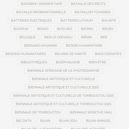
BASSIROU DIOMAYE FAYE
BATAILLE DES RÉCITS
BATAILLE INFORMATIONNELLE
BATAILLON TCHADIEN
BATTERIES ÉLECTRIQUES
BATTERIES LITHIUM
BAUXITE
BAZOUM
BCEAO
BCID-AES
BEIJING
BELÉM
BELGIQUE
BEN LE CERVEAU
BÉNIN
BER
BERNARD AYLWARD
BESOIN HUMANITAIRE
BESOINS HUMANITAIRES
BEURRE DE KARITÉ
BIAIS COGNITIFS
BIBLIOTHÈQUES
BICÉPHALISME
BIEN-ÊTRE
BIENNALE AFRICAINE DE LA PHOTOGRAPHIE
BIENNALE ARTISTIQUE ET CULTURELLE
BIENNALE ARTISTIQUE ET CULTURELLE 2025
BIENNALE ARTISTIQUE ET CULTURELLE DE TOMBOUCTOU 2025
BIENNALE ARTISTIQUE ET CULTURELLE TOMBOUCTOU 2025
BIENNALE DE TOMBOUCTOU
BIENNALE SPORTIVE MALI
BIG DATA
BILAN
BILAN 2024
BILAN ANNUEL