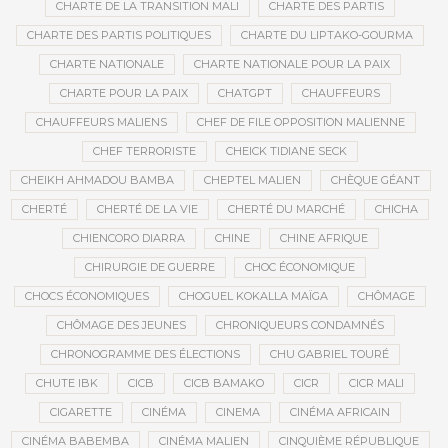
CHARTE DE LA TRANSITION MALI
CHARTE DES PARTIS
CHARTE DES PARTIS POLITIQUES
CHARTE DU LIPTAKO-GOURMA
CHARTE NATIONALE
CHARTE NATIONALE POUR LA PAIX
CHARTE POUR LA PAIX
CHATGPT
CHAUFFEURS
CHAUFFEURS MALIENS
CHEF DE FILE OPPOSITION MALIENNE
CHEF TERRORISTE
CHEICK TIDIANE SECK
CHEIKH AHMADOU BAMBA
CHEPTEL MALIEN
CHÈQUE GÉANT
CHERTÉ
CHERTÉ DE LA VIE
CHERTÉ DU MARCHÉ
CHICHA
CHIENCORO DIARRA
CHINE
CHINE AFRIQUE
CHIRURGIE DE GUERRE
CHOC ÉCONOMIQUE
CHOCS ÉCONOMIQUES
CHOGUEL KOKALLA MAÏGA
CHÔMAGE
CHÔMAGE DES JEUNES
CHRONIQUEURS CONDAMNÉS
CHRONOGRAMME DES ÉLECTIONS
CHU GABRIEL TOURÉ
CHUTE IBK
CICB
CICB BAMAKO
CICR
CICR MALI
CIGARETTE
CINÉMA
CINEMA
CINÉMA AFRICAIN
CINÉMA BABEMBA
CINÉMA MALIEN
CINQUIÈME RÉPUBLIQUE