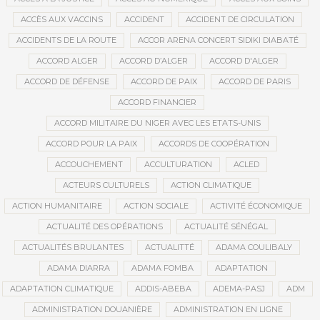
ACCÈS AUX VACCINS
ACCIDENT
ACCIDENT DE CIRCULATION
ACCIDENTS DE LA ROUTE
ACCOR ARENA CONCERT SIDIKI DIABATÉ
ACCORD ALGER
ACCORD D’ALGER
ACCORD D'ALGER
ACCORD DE DÉFENSE
ACCORD DE PAIX
ACCORD DE PARIS
ACCORD FINANCIER
ACCORD MILITAIRE DU NIGER AVEC LES ETATS-UNIS
ACCORD POUR LA PAIX
ACCORDS DE COOPÉRATION
ACCOUCHEMENT
ACCULTURATION
ACLED
ACTEURS CULTURELS
ACTION CLIMATIQUE
ACTION HUMANITAIRE
ACTION SOCIALE
ACTIVITÉ ÉCONOMIQUE
ACTUALITÉ DES OPÉRATIONS
ACTUALITÉ SÉNÉGAL
ACTUALITÉS BRULANTES
ACTUALITTÉ
ADAMA COULIBALY
ADAMA DIARRA
ADAMA FOMBA
ADAPTATION
ADAPTATION CLIMATIQUE
ADDIS-ABEBA
ADEMA-PASJ
ADM
ADMINISTRATION DOUANIÈRE
ADMINISTRATION EN LIGNE