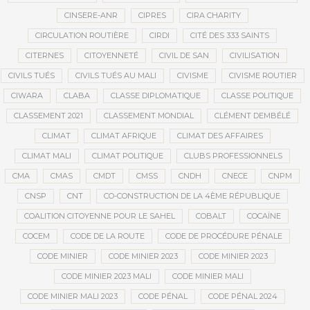
CINSERE-ANR
CIPRES
CIRA CHARITY
CIRCULATION ROUTIÈRE
CIRDI
CITÉ DES 333 SAINTS
CITERNES
CITOYENNETÉ
CIVIL DE SAN
CIVILISATION
CIVILS TUÉS
CIVILS TUÉS AU MALI
CIVISME
CIVISME ROUTIER
CIWARA
CLABA
CLASSE DIPLOMATIQUE
CLASSE POLITIQUE
CLASSEMENT 2021
CLASSEMENT MONDIAL
CLÉMENT DEMBÉLÉ
CLIMAT
CLIMAT AFRIQUE
CLIMAT DES AFFAIRES
CLIMAT MALI
CLIMAT POLITIQUE
CLUBS PROFESSIONNELS
CMA
CMAS
CMDT
CMSS
CNDH
CNECE
CNPM
CNSP
CNT
CO-CONSTRUCTION DE LA 4ÈME RÉPUBLIQUE
COALITION CITOYENNE POUR LE SAHEL
COBALT
COCAÏNE
COCEM
CODE DE LA ROUTE
CODE DE PROCÉDURE PÉNALE
CODE MINIER
CODE MINIER 2023
CODE MINIER 2023
CODE MINIER 2023 MALI
CODE MINIER MALI
CODE MINIER MALI 2023
CODE PÉNAL
CODE PÉNAL 2024