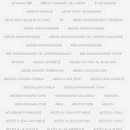
26 MARS 1991
29ÈME CONGRÈS DE L'AEEM
31 DÉCEMBRE
400ÈME FORAGE
4ÈME PONT DE BAMAKO
4ÈME RÉPUBLIQUE DU MALI
5°C
5ÈME RECENSEMENT GÉNÉRAL
61ÈME ANNIVERSAIRE
62ÈME ANNIVERSAIRE
63ÈME ANNIVERSAIRE
63ÈME ANNIVERSAIRE DE L'ARMÉE MALIENNE
64ÈME ANNIVERSAIRE
65E ANNIVERSAIRE
65E ANNIVERSAIRE DE L’INDÉPENDANCE
65E ANNIVERSAIRE FAMA
8 MARS
ABASS DEMBÉLÉ
ABDEL FATTAH AL-BURHAN
ABDELMADJID TEBBOUNE
ABDOU OUOLOGUEM
ABDOUL KASSIM FOMBA
ABDOULAYE DIOP
ABDOULAYE KONATÉ
ABDOULAYE MAÏGA
ABDOURAHAMANE TIANI
ABDRAHAMANE TIANI
ABDRAMANE COULIBALY
ABIDJAN
ABOUBAKAR CISSÉ
ABSI
ABSTENTION
ABUJA
ACADÉMIE FRANÇAISE
ACCÈS À L'EAU POTABLE
ACCÈS À L’EAU
ACCÈS À L’EAU POTABLE
ACCÈS À L’ÉDUCATION
ACCÈS À L'EAU
ACCÈS À LA JUSTICE
ACCÈS AU NUMÉRIQUE
ACCÈS AUX SOINS