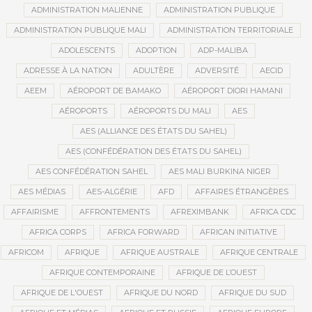
ADMINISTRATION MALIENNE
ADMINISTRATION PUBLIQUE
ADMINISTRATION PUBLIQUE MALI
ADMINISTRATION TERRITORIALE
ADOLESCENTS
ADOPTION
ADP-MALIBA
ADRESSE À LA NATION
ADULTÈRE
ADVERSITÉ
AECID
AEEM
AÉROPORT DE BAMAKO
AÉROPORT DIORI HAMANI
AÉROPORTS
AÉROPORTS DU MALI
AES
AES (ALLIANCE DES ÉTATS DU SAHEL)
AES (CONFÉDÉRATION DES ÉTATS DU SAHEL)
AES CONFÉDÉRATION SAHEL
AES MALI BURKINA NIGER
AES MÉDIAS
AES-ALGÉRIE
AFD
AFFAIRES ÉTRANGÈRES
AFFAIRISME
AFFRONTEMENTS
AFREXIMBANK
AFRICA CDC
AFRICA CORPS
AFRICA FORWARD
AFRICAN INITIATIVE
AFRICOM
AFRIQUE
AFRIQUE AUSTRALE
AFRIQUE CENTRALE
AFRIQUE CONTEMPORAINE
AFRIQUE DE L’OUEST
AFRIQUE DE L'OUEST
AFRIQUE DU NORD
AFRIQUE DU SUD