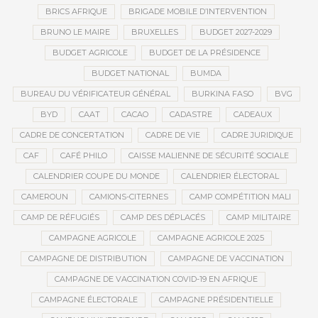
BRICS AFRIQUE
BRIGADE MOBILE D’INTERVENTION
BRUNO LE MAIRE
BRUXELLES
BUDGET 2027-2029
BUDGET AGRICOLE
BUDGET DE LA PRÉSIDENCE
BUDGET NATIONAL
BUMDA
BUREAU DU VÉRIFICATEUR GÉNÉRAL
BURKINA FASO
BVG
BYD
CAAT
CACAO
CADASTRE
CADEAUX
CADRE DE CONCERTATION
CADRE DE VIE
CADRE JURIDIQUE
CAF
CAFÉ PHILO
CAISSE MALIENNE DE SÉCURITÉ SOCIALE
CALENDRIER COUPE DU MONDE
CALENDRIER ÉLECTORAL
CAMEROUN
CAMIONS-CITERNES
CAMP COMPÉTITION MALI
CAMP DE RÉFUGIÉS
CAMP DES DÉPLACÉS
CAMP MILITAIRE
CAMPAGNE AGRICOLE
CAMPAGNE AGRICOLE 2025
CAMPAGNE DE DISTRIBUTION
CAMPAGNE DE VACCINATION
CAMPAGNE DE VACCINATION COVID-19 EN AFRIQUE
CAMPAGNE ÉLECTORALE
CAMPAGNE PRÉSIDENTIELLE