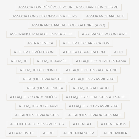
ASSOCIATION BÉNÉVOLE POUR LA SOLIDARITÉ INCLUSIVE
ASSOCIATIONS DE CONSOMMATEURS
ASSURANCE MALADIE
ASSURANCE MALADIE OBLIGATOIRE (AMO)
ASSURANCE MALADIE UNIVERSELLE
ASSURANCE VOLONTAIRE
ASTRAZENECA
ATELIER DE CLARIFICATION
ATELIER DE RÉFLEXION
ATELIER DE VALIDATION
ATIDI
ATTAQUE
ATTAQUE ARMÉE
ATTAQUE CONTRE LES FAMA
ATTAQUE DE BOUNTI
ATTAQUE DE TINZAOUATÈNE
ATTAQUE TERRORISTE
ATTAQUES 25 AVRIL 2026
ATTAQUES AU NIGER
ATTAQUES AU SAHEL
ATTAQUES COORDONNÉES
ATTAQUES DJIHADISTES AU SAHEL
ATTAQUES DU 25 AVRIL
ATTAQUES DU 25 AVRIL 2026
ATTAQUES TERRORISTES
ATTAQUES TERRORISTES MALI
ATTEINTE AUX BIENS PUBLICS
ATTENTAT
ATTÉNUATION
ATTRACTIVITÉ
AUDIT
AUDIT FINANCIER
AUDIT MINIER