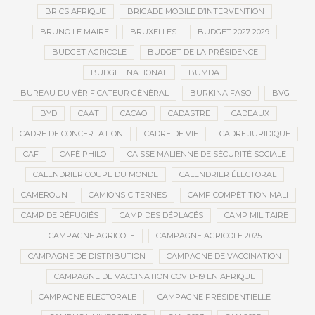
BRICS AFRIQUE
BRIGADE MOBILE D’INTERVENTION
BRUNO LE MAIRE
BRUXELLES
BUDGET 2027-2029
BUDGET AGRICOLE
BUDGET DE LA PRÉSIDENCE
BUDGET NATIONAL
BUMDA
BUREAU DU VÉRIFICATEUR GÉNÉRAL
BURKINA FASO
BVG
BYD
CAAT
CACAO
CADASTRE
CADEAUX
CADRE DE CONCERTATION
CADRE DE VIE
CADRE JURIDIQUE
CAF
CAFÉ PHILO
CAISSE MALIENNE DE SÉCURITÉ SOCIALE
CALENDRIER COUPE DU MONDE
CALENDRIER ÉLECTORAL
CAMEROUN
CAMIONS-CITERNES
CAMP COMPÉTITION MALI
CAMP DE RÉFUGIÉS
CAMP DES DÉPLACÉS
CAMP MILITAIRE
CAMPAGNE AGRICOLE
CAMPAGNE AGRICOLE 2025
CAMPAGNE DE DISTRIBUTION
CAMPAGNE DE VACCINATION
CAMPAGNE DE VACCINATION COVID-19 EN AFRIQUE
CAMPAGNE ÉLECTORALE
CAMPAGNE PRÉSIDENTIELLE