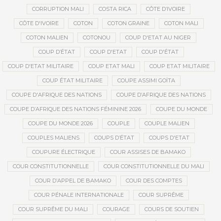
CORRUPTION MALI
COSTA RICA
CÔTE D’IVOIRE
CÔTE D'IVOIRE
COTON
COTON GRAINE
COTON MALI
COTON MALIEN
COTONOU
COUP D'ETAT AU NIGER
COUP D’ÉTAT
COUP D'ETAT
COUP D'ÉTAT
COUP D'ETAT MILITAIRE
COUP ETAT MALI
COUP ETAT MILITAIRE
COUP ÉTAT MILITAIRE
COUPE ASSIMI GOÏTA
COUPE D'AFRIQUE DES NATIONS
COUPE D’AFRIQUE DES NATIONS
COUPE D’AFRIQUE DES NATIONS FÉMININE 2026
COUPE DU MONDE
COUPE DU MONDE 2026
COUPLE
COUPLE MALIEN
COUPLES MALIENS
COUPS D’ÉTAT
COUPS D'ETAT
COUPURE ÉLECTRIQUE
COUR ASSISES DE BAMAKO
COUR CONSTITUTIONNELLE
COUR CONSTITUTIONNELLE DU MALI
COUR D’APPEL DE BAMAKO
COUR DES COMPTES
COUR PÉNALE INTERNATIONALE
COUR SUPRÊME
COUR SUPRÊME DU MALI
COURAGE
COURS DE SOUTIEN