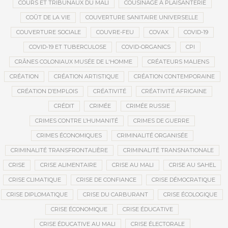
COURS ET TRIBUNAUX DU MALI
COUSINAGE À PLAISANTERIE
COÛT DE LA VIE
COUVERTURE SANITAIRE UNIVERSELLE
COUVERTURE SOCIALE
COUVRE-FEU
COVAX
COVID-19
COVID-19 ET TUBERCULOSE
COVID-ORGANICS
CPI
CRÂNES COLONIAUX MUSÉE DE L'HOMME
CRÉATEURS MALIENS
CRÉATION
CRÉATION ARTISTIQUE
CRÉATION CONTEMPORAINE
CRÉATION D’EMPLOIS
CRÉATIVITÉ
CRÉATIVITÉ AFRICAINE
CRÉDIT
CRIMÉE
CRIMÉE RUSSIE
CRIMES CONTRE L’HUMANITÉ
CRIMES DE GUERRE
CRIMES ÉCONOMIQUES
CRIMINALITÉ ORGANISÉE
CRIMINALITÉ TRANSFRONTALIÈRE
CRIMINALITÉ TRANSNATIONALE
CRISE
CRISE ALIMENTAIRE
CRISE AU MALI
CRISE AU SAHEL
CRISE CLIMATIQUE
CRISE DE CONFIANCE
CRISE DÉMOCRATIQUE
CRISE DIPLOMATIQUE
CRISE DU CARBURANT
CRISE ÉCOLOGIQUE
CRISE ÉCONOMIQUE
CRISE ÉDUCATIVE
CRISE ÉDUCATIVE AU MALI
CRISE ÉLECTORALE