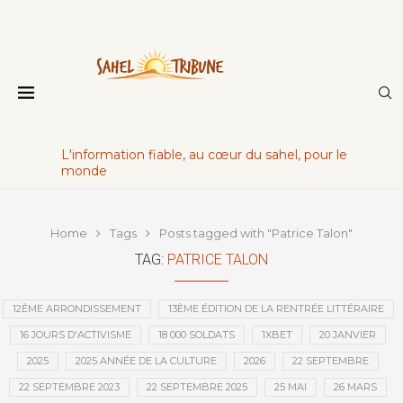
L'information fiable, au cœur du sahel, pour le
monde
Home
Tags
Posts tagged with "Patrice Talon"
TAG:
PATRICE TALON
12ÈME ARRONDISSEMENT
13ÈME ÉDITION DE LA RENTRÉE LITTÉRAIRE
16 JOURS D'ACTIVISME
18 000 SOLDATS
1XBET
20 JANVIER
2025
2025 ANNÉE DE LA CULTURE
2026
22 SEPTEMBRE
22 SEPTEMBRE 2023
22 SEPTEMBRE 2025
25 MAI
26 MARS