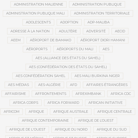
ADMINISTRATION MALIENNE
ADMINISTRATION PUBLIQUE
ADMINISTRATION PUBLIQUE MALI
ADMINISTRATION TERRITORIALE
ADOLESCENTS
ADOPTION
ADP-MALIBA
ADRESSE À LA NATION
ADULTÈRE
ADVERSITÉ
AECID
AEEM
AÉROPORT DE BAMAKO
AÉROPORT DIORI HAMANI
AÉROPORTS
AÉROPORTS DU MALI
AES
AES (ALLIANCE DES ÉTATS DU SAHEL)
AES (CONFÉDÉRATION DES ÉTATS DU SAHEL)
AES CONFÉDÉRATION SAHEL
AES MALI BURKINA NIGER
AES MÉDIAS
AES-ALGÉRIE
AFD
AFFAIRES ÉTRANGÈRES
AFFAIRISME
AFFRONTEMENTS
AFREXIMBANK
AFRICA CDC
AFRICA CORPS
AFRICA FORWARD
AFRICAN INITIATIVE
AFRICOM
AFRIQUE
AFRIQUE AUSTRALE
AFRIQUE CENTRALE
AFRIQUE CONTEMPORAINE
AFRIQUE DE L’OUEST
AFRIQUE DE L'OUEST
AFRIQUE DU NORD
AFRIQUE DU SUD