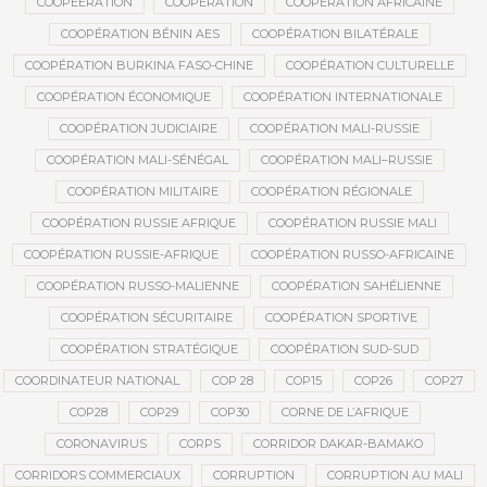
COOPEERATION
COOPÉRATION
COOPÉRATION AFRICAINE
COOPÉRATION BÉNIN AES
COOPÉRATION BILATÉRALE
COOPÉRATION BURKINA FASO-CHINE
COOPÉRATION CULTURELLE
COOPÉRATION ÉCONOMIQUE
COOPÉRATION INTERNATIONALE
COOPÉRATION JUDICIAIRE
COOPÉRATION MALI-RUSSIE
COOPÉRATION MALI-SÉNÉGAL
COOPÉRATION MALI–RUSSIE
COOPÉRATION MILITAIRE
COOPÉRATION RÉGIONALE
COOPÉRATION RUSSIE AFRIQUE
COOPÉRATION RUSSIE MALI
COOPÉRATION RUSSIE-AFRIQUE
COOPÉRATION RUSSO-AFRICAINE
COOPÉRATION RUSSO-MALIENNE
COOPÉRATION SAHÉLIENNE
COOPÉRATION SÉCURITAIRE
COOPÉRATION SPORTIVE
COOPÉRATION STRATÉGIQUE
COOPÉRATION SUD-SUD
COORDINATEUR NATIONAL
COP 28
COP15
COP26
COP27
COP28
COP29
COP30
CORNE DE L’AFRIQUE
CORONAVIRUS
CORPS
CORRIDOR DAKAR-BAMAKO
CORRIDORS COMMERCIAUX
CORRUPTION
CORRUPTION AU MALI