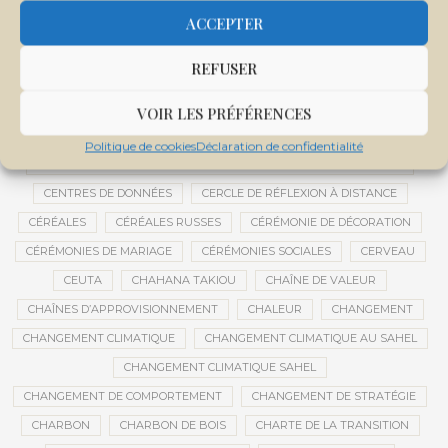
CENTRALE SOLAIRE DE SANANKOROBA
CENTRALES SOLAIRES
ACCEPTER
CENTRE D'INTELLIGENCE ARTIFICIELLE
REFUSER
CENTRE DE SANTÉ COMMUNAUTAIRE
CENTRE DU MALI
CENTRE INTERNATIONAL DE CONFÉRENCES DE BAMAKO
VOIR LES PRÉFÉRENCES
CENTRE MALI
Politique de cookies
Déclaration de confidentialité
CENTRE NATIONAL DES EXAMENS ET CONCOURS DE L’ÉDUCATION
CENTRES DE DONNÉES
CERCLE DE RÉFLEXION À DISTANCE
CÉRÉALES
CÉRÉALES RUSSES
CÉRÉMONIE DE DÉCORATION
CÉRÉMONIES DE MARIAGE
CÉRÉMONIES SOCIALES
CERVEAU
CEUTA
CHAHANA TAKIOU
CHAÎNE DE VALEUR
CHAÎNES D’APPROVISIONNEMENT
CHALEUR
CHANGEMENT
CHANGEMENT CLIMATIQUE
CHANGEMENT CLIMATIQUE AU SAHEL
CHANGEMENT CLIMATIQUE SAHEL
CHANGEMENT DE COMPORTEMENT
CHANGEMENT DE STRATÉGIE
CHARBON
CHARBON DE BOIS
CHARTE DE LA TRANSITION