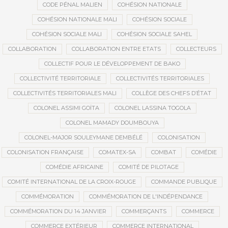
CODE PÉNAL MALIEN
COHÉSION NATIONALE
COHÉSION NATIONALE MALI
COHÉSION SOCIALE
COHÉSION SOCIALE MALI
COHÉSION SOCIALE SAHEL
COLLABORATION
COLLABORATION ENTRE ETATS
COLLECTEURS
COLLECTIF POUR LE DÉVELOPPEMENT DE BAKO
COLLECTIVITÉ TERRITORIALE
COLLECTIVITÉS TERRITORIALES
COLLECTIVITÉS TERRITORIALES MALI
COLLÈGE DES CHEFS D’ÉTAT
COLONEL ASSIMI GOÏTA
COLONEL LASSINA TOGOLA
COLONEL MAMADY DOUMBOUYA
COLONEL-MAJOR SOULEYMANE DEMBÉLÉ
COLONISATION
COLONISATION FRANÇAISE
COMATEX-SA
COMBAT
COMÉDIE
COMÉDIE AFRICAINE
COMITÉ DE PILOTAGE
COMITÉ INTERNATIONAL DE LA CROIX-ROUGE
COMMANDE PUBLIQUE
COMMÉMORATION
COMMÉMORATION DE L'INDÉPENDANCE
COMMÉMORATION DU 14 JANVIER
COMMERÇANTS
COMMERCE
COMMERCE EXTÉRIEUR
COMMERCE INTERNATIONAL