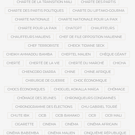
CHARTE DE LA TRANSITION MALI
CHARTE DES PARTIS
CHARTE DES PARTIS POLITIQUES
CHARTE DU LIPTAKO-GOURMA
CHARTE NATIONALE
CHARTE NATIONALE POUR LA PAIX
CHARTE POUR LA PAIX
CHATGPT
CHAUFFEURS
CHAUFFEURS MALIENS
CHEF DE FILE OPPOSITION MALIENNE
CHEF TERRORISTE
CHEICK TIDIANE SECK
CHEIKH AHMADOU BAMBA
CHEPTEL MALIEN
CHÈQUE GÉANT
CHERTÉ
CHERTÉ DE LA VIE
CHERTÉ DU MARCHÉ
CHICHA
CHIENCORO DIARRA
CHINE
CHINE AFRIQUE
CHIRURGIE DE GUERRE
CHOC ÉCONOMIQUE
CHOCS ÉCONOMIQUES
CHOGUEL KOKALLA MAÏGA
CHÔMAGE
CHÔMAGE DES JEUNES
CHRONIQUEURS CONDAMNÉS
CHRONOGRAMME DES ÉLECTIONS
CHU GABRIEL TOURÉ
CHUTE IBK
CICB
CICB BAMAKO
CICR
CICR MALI
CIGARETTE
CINEMA
CINÉMA
CINÉMA AFRICAIN
CINÉMA BABEMBA
CINÉMA MALIEN
CINQUIÈME RÉPUBLIQUE