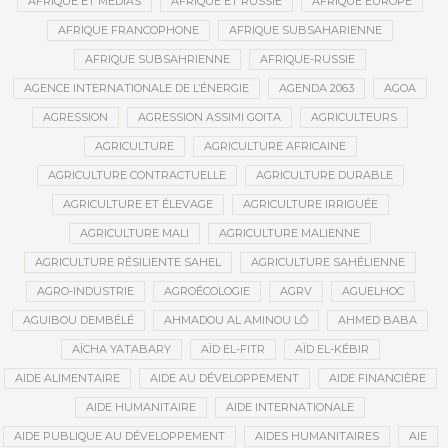
AFRIQUE ET MÉDIAS
AFRIQUE ET RUSSIE
AFRIQUE EUROPE
AFRIQUE FRANCOPHONE
AFRIQUE SUBSAHARIENNE
AFRIQUE SUBSAHRIENNE
AFRIQUE-RUSSIE
AGENCE INTERNATIONALE DE L’ÉNERGIE
AGENDA 2063
AGOA
AGRESSION
AGRESSION ASSIMI GOITA
AGRICULTEURS
AGRICULTURE
AGRICULTURE AFRICAINE
AGRICULTURE CONTRACTUELLE
AGRICULTURE DURABLE
AGRICULTURE ET ÉLEVAGE
AGRICULTURE IRRIGUÉE
AGRICULTURE MALI
AGRICULTURE MALIENNE
AGRICULTURE RÉSILIENTE SAHEL
AGRICULTURE SAHÉLIENNE
AGRO-INDUSTRIE
AGROÉCOLOGIE
AGRV
AGUELHOC
AGUIBOU DEMBÉLÉ
AHMADOU AL AMINOU LÔ
AHMED BABA
AÏCHA YATABARY
AÏD EL-FITR
AÏD EL-KÉBIR
AIDE ALIMENTAIRE
AIDE AU DÉVELOPPEMENT
AIDE FINANCIÈRE
AIDE HUMANITAIRE
AIDE INTERNATIONALE
AIDE PUBLIQUE AU DÉVELOPPEMENT
AIDES HUMANITAIRES
AIE