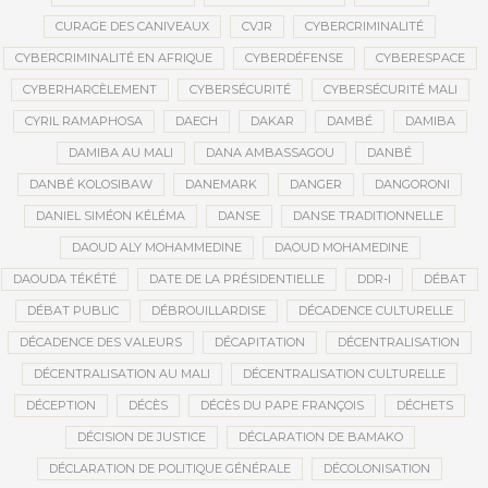
CURAGE DES CANIVEAUX
CVJR
CYBERCRIMINALITÉ
CYBERCRIMINALITÉ EN AFRIQUE
CYBERDÉFENSE
CYBERESPACE
CYBERHARCÈLEMENT
CYBERSÉCURITÉ
CYBERSÉCURITÉ MALI
CYRIL RAMAPHOSA
DAECH
DAKAR
DAMBÉ
DAMIBA
DAMIBA AU MALI
DANA AMBASSAGOU
DANBÉ
DANBÉ KOLOSIBAW
DANEMARK
DANGER
DANGORONI
DANIEL SIMÉON KÉLÉMA
DANSE
DANSE TRADITIONNELLE
DAOUD ALY MOHAMMEDINE
DAOUD MOHAMEDINE
DAOUDA TÉKÉTÉ
DATE DE LA PRÉSIDENTIELLE
DDR-I
DÉBAT
DÉBAT PUBLIC
DÉBROUILLARDISE
DÉCADENCE CULTURELLE
DÉCADENCE DES VALEURS
DÉCAPITATION
DÉCENTRALISATION
DÉCENTRALISATION AU MALI
DÉCENTRALISATION CULTURELLE
DÉCEPTION
DÉCÈS
DÉCÈS DU PAPE FRANÇOIS
DÉCHETS
DÉCISION DE JUSTICE
DÉCLARATION DE BAMAKO
DÉCLARATION DE POLITIQUE GÉNÉRALE
DÉCOLONISATION