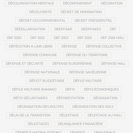
DÉCOLONISATION MENTALE
DÉCONFINEMENT
DÉCORATION
DÉCOUVERTE
DÉCRET DE NOMINATION
DÉCRET GOUVERNEMENTAL
DÉCRET PRÉSIDENTIEL
DÉDOLLARISATION
DEEPFAKE
DEEPFAKES
DEF
DEF 2020
DEF 2022
DEF 2023
DEF 2025
DEF 2026 MALI
DÉFÉCATION À L’AIR LIBRE
DÉFENSE
DÉFENSE COLLECTIVE
DÉFENSE COMMUNE
DÉFENSE DU TERRITOIRE
DÉFENSE ET SÉCURITÉ
DÉFENSE EUROPÉENNE
DÉFENSE MALI
DÉFENSE NATIONALE
DÉFENSE SAHÉLIENNE
DÉFICIT BUDGÉTAIRE
DÉFILÉ MILITAIRE
DÉFILÉ MILITAIRE BAMAKO
DÉFIS
DÉFIS ÉCONOMIQUES
DÉFIS SÉCURITAIRES
DÉFORESTATION
DÉGRADATION
DÉGRADATION DES ROUTES
DÉGRADATION DES SOLS
DÉLAI DE LA TRANSITION
DÉLESTAGE
DÉLESTAGE AU MALI
DÉLESTAGES
DÉLINQUANCE FINANCIÈRE
DEMBÉLÉ MADINA SISSOKO
DÉMENTI
DEMI-FINALE