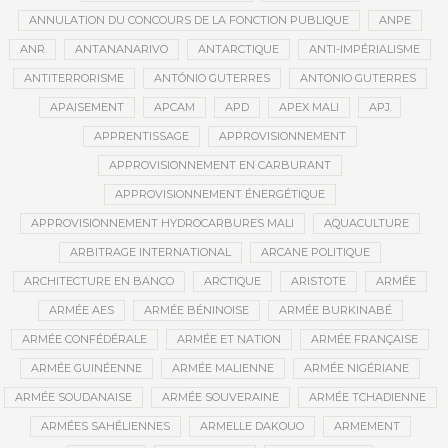
ANNULATION DU CONCOURS DE LA FONCTION PUBLIQUE
ANPE
ANR
ANTANANARIVO
ANTARCTIQUE
ANTI-IMPÉRIALISME
ANTITERRORISME
ANTÓNIO GUTERRES
ANTONIO GUTERRES
APAISEMENT
APCAM
APD
APEX MALI
APJ
APPRENTISSAGE
APPROVISIONNEMENT
APPROVISIONNEMENT EN CARBURANT
APPROVISIONNEMENT ÉNERGÉTIQUE
APPROVISIONNEMENT HYDROCARBURES MALI
AQUACULTURE
ARBITRAGE INTERNATIONAL
ARCANE POLITIQUE
ARCHITECTURE EN BANCO
ARCTIQUE
ARISTOTE
ARMÉE
ARMÉE AES
ARMÉE BÉNINOISE
ARMÉE BURKINABÉ
ARMÉE CONFÉDÉRALE
ARMÉE ET NATION
ARMÉE FRANÇAISE
ARMÉE GUINÉENNE
ARMÉE MALIENNE
ARMÉE NIGÉRIANE
ARMÉE SOUDANAISE
ARMÉE SOUVERAINE
ARMÉE TCHADIENNE
ARMÉES SAHÉLIENNES
ARMELLE DAKOUO
ARMEMENT