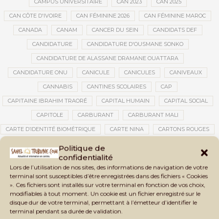
CAMPUS UNIVERSITAIRE
CAN 2023
CAN 2025
CAN CÔTE D'IVOIRE
CAN FÉMININE 2026
CAN FÉMININE MAROC
CANADA
CANAM
CANCER DU SEIN
CANDIDATS DEF
CANDIDATURE
CANDIDATURE D'OUSMANE SONKO
CANDIDATURE DE ALASSANE DRAMANE OUATTARA
CANDIDATURE ONU
CANICULE
CANICULES
CANIVEAUX
CANNABIS
CANTINES SCOLAIRES
CAP
CAPITAINE IBRAHIM TRAORÉ
CAPITAL HUMAIN
CAPITAL SOCIAL
CAPITOLE
CARBURANT
CARBURANT MALI
CARTE D’IDENTITÉ BIOMÉTRIQUE
CARTE NINA
CARTONS ROUGES
CASABLANCA
CATASTROPHE
CATASTROPHE NATURELLE
Politique de
confidentialité
CATASTROPHES CLIMATIQUES
CATASTROPHES NATURELLES
Lors de l’utilisation de nos sites, des informations de navigation de votre
CAUTION 10 000 DOLLARS
CAUTION DE VISA
CDAT
CECOGEC
terminal sont susceptibles d’être enregistrées dans des fichiers « Cookies
». Ces fichiers sont installés sur votre terminal en fonction de vos choix,
CEDEAO
CÉDÉAO
CEI
CÉLÉBRATION NATIONALE
CEMAC
modifiables à tout moment. Un cookie est un fichier enregistré sur le
CEMAPI
CEN-SNESUP
CENOU
CENSURE
disque dur de votre terminal, permettant à l’émetteur d’identifier le
terminal pendant sa durée de validation.
CENTRAFRIQUE
CENTRALE SOLAIRE