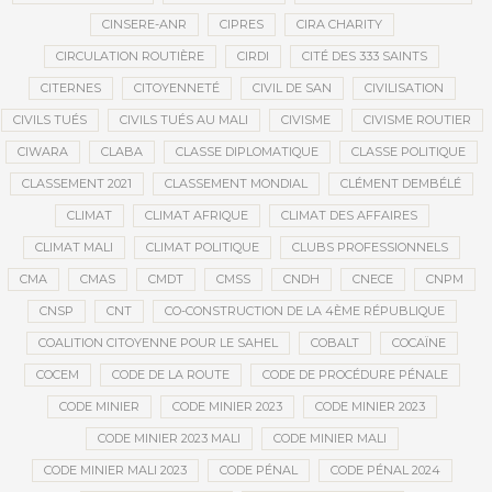
CINSERE-ANR
CIPRES
CIRA CHARITY
CIRCULATION ROUTIÈRE
CIRDI
CITÉ DES 333 SAINTS
CITERNES
CITOYENNETÉ
CIVIL DE SAN
CIVILISATION
CIVILS TUÉS
CIVILS TUÉS AU MALI
CIVISME
CIVISME ROUTIER
CIWARA
CLABA
CLASSE DIPLOMATIQUE
CLASSE POLITIQUE
CLASSEMENT 2021
CLASSEMENT MONDIAL
CLÉMENT DEMBÉLÉ
CLIMAT
CLIMAT AFRIQUE
CLIMAT DES AFFAIRES
CLIMAT MALI
CLIMAT POLITIQUE
CLUBS PROFESSIONNELS
CMA
CMAS
CMDT
CMSS
CNDH
CNECE
CNPM
CNSP
CNT
CO-CONSTRUCTION DE LA 4ÈME RÉPUBLIQUE
COALITION CITOYENNE POUR LE SAHEL
COBALT
COCAÏNE
COCEM
CODE DE LA ROUTE
CODE DE PROCÉDURE PÉNALE
CODE MINIER
CODE MINIER 2023
CODE MINIER 2023
CODE MINIER 2023 MALI
CODE MINIER MALI
CODE MINIER MALI 2023
CODE PÉNAL
CODE PÉNAL 2024