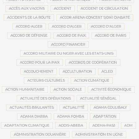
ACCÈS AUX VACCINS
ACCIDENT
ACCIDENT DE CIRCULATION
ACCIDENTS DE LA ROUTE
ACCOR ARENA CONCERT SIDIKI DIABATÉ
ACCORD ALGER
ACCORD D’ALGER
ACCORD D'ALGER
ACCORD DE DÉFENSE
ACCORD DE PAIX
ACCORD DE PARIS
ACCORD FINANCIER
ACCORD MILITAIRE DU NIGER AVEC LES ETATS-UNIS
ACCORD POUR LA PAIX
ACCORDS DE COOPÉRATION
ACCOUCHEMENT
ACCULTURATION
ACLED
ACTEURS CULTURELS
ACTION CLIMATIQUE
ACTION HUMANITAIRE
ACTION SOCIALE
ACTIVITÉ ÉCONOMIQUE
ACTUALITÉ DES OPÉRATIONS
ACTUALITÉ SÉNÉGAL
ACTUALITÉS BRULANTES
ACTUALITTÉ
ADAMA COULIBALY
ADAMA DIARRA
ADAMA FOMBA
ADAPTATION
ADAPTATION CLIMATIQUE
ADDIS-ABEBA
ADEMA-PASJ
ADM
ADMINISTRATION DOUANIÈRE
ADMINISTRATION EN LIGNE