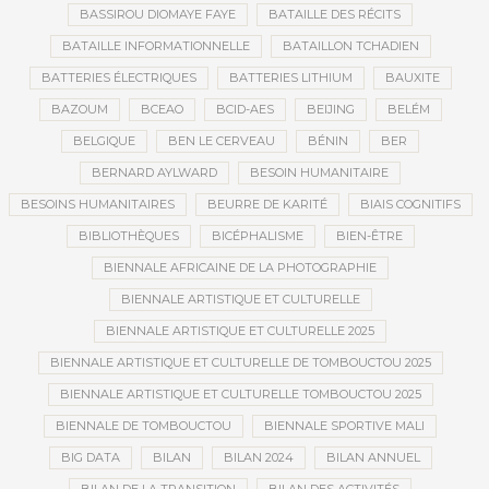
BASSIROU DIOMAYE FAYE
BATAILLE DES RÉCITS
BATAILLE INFORMATIONNELLE
BATAILLON TCHADIEN
BATTERIES ÉLECTRIQUES
BATTERIES LITHIUM
BAUXITE
BAZOUM
BCEAO
BCID-AES
BEIJING
BELÉM
BELGIQUE
BEN LE CERVEAU
BÉNIN
BER
BERNARD AYLWARD
BESOIN HUMANITAIRE
BESOINS HUMANITAIRES
BEURRE DE KARITÉ
BIAIS COGNITIFS
BIBLIOTHÈQUES
BICÉPHALISME
BIEN-ÊTRE
BIENNALE AFRICAINE DE LA PHOTOGRAPHIE
BIENNALE ARTISTIQUE ET CULTURELLE
BIENNALE ARTISTIQUE ET CULTURELLE 2025
BIENNALE ARTISTIQUE ET CULTURELLE DE TOMBOUCTOU 2025
BIENNALE ARTISTIQUE ET CULTURELLE TOMBOUCTOU 2025
BIENNALE DE TOMBOUCTOU
BIENNALE SPORTIVE MALI
BIG DATA
BILAN
BILAN 2024
BILAN ANNUEL