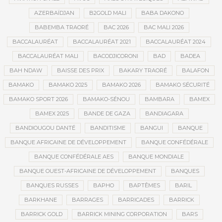
AZERBAÏDJAN
B2GOLD MALI
BABA DAKONO
BABEMBA TRAORÉ
BAC 2026
BAC MALI 2026
BACCALAURÉAT
BACCALAURÉAT 2021
BACCALAURÉAT 2024
BACCALAURÉAT MALI
BACODJICORONI
BAD
BADEA
BAH NDAW
BAISSE DES PRIX
BAKARY TRAORÉ
BALAFON
BAMAKO
BAMAKO 2025
BAMAKO 2026
BAMAKO SÉCURITÉ
BAMAKO SPORT 2026
BAMAKO-SÉNOU
BAMBARA
BAMEX
BAMEX 2025
BANDE DE GAZA
BANDIAGARA
BANDIOUGOU DANTÉ
BANDITISME
BANGUI
BANQUE
BANQUE AFRICAINE DE DÉVELOPPEMENT
BANQUE CONFÉDÉRALE
BANQUE CONFÉDÉRALE AES
BANQUE MONDIALE
BANQUE OUEST-AFRICAINE DE DÉVELOPPEMENT
BANQUES
BANQUES RUSSES
BAPHO
BAPTÊMES
BARIL
BARKHANE
BARRAGES
BARRICADES
BARRICK
BARRICK GOLD
BARRICK MINING CORPORATION
BARS