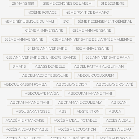
26 MARS 1991
29ÈME CONGRÈS DE L'AEEM
31 DÉCEMBRE
400ÈME FORAGE
4ÈME PONT DE BAMAKO
4ÈME RÉPUBLIQUE DU MALI
5°C
5ÈME RECENSEMENT GÉNÉRAL
61ÈME ANNIVERSAIRE
62ÈME ANNIVERSAIRE
63ÈME ANNIVERSAIRE
63ÈME ANNIVERSAIRE DE L'ARMÉE MALIENNE
64ÈME ANNIVERSAIRE
65E ANNIVERSAIRE
65E ANNIVERSAIRE DE L’INDÉPENDANCE
65E ANNIVERSAIRE FAMA
8 MARS
ABASS DEMBÉLÉ
ABDEL FATTAH AL-BURHAN
ABDELMADJID TEBBOUNE
ABDOU OUOLOGUEM
ABDOUL KASSIM FOMBA
ABDOULAYE DIOP
ABDOULAYE KONATÉ
ABDOULAYE MAÏGA
ABDOURAHAMANE TIANI
ABDRAHAMANE TIANI
ABDRAMANE COULIBALY
ABIDJAN
ABOUBAKAR CISSÉ
ABSI
ABSTENTION
ABUJA
ACADÉMIE FRANÇAISE
ACCÈS À L'EAU POTABLE
ACCÈS À L’EAU
ACCÈS À L’EAU POTABLE
ACCÈS À L’ÉDUCATION
ACCÈS À L'EAU
ACCÈS À LA JUSTICE
ACCÈS AU NUMÉRIQUE
ACCÈS AUX SOINS