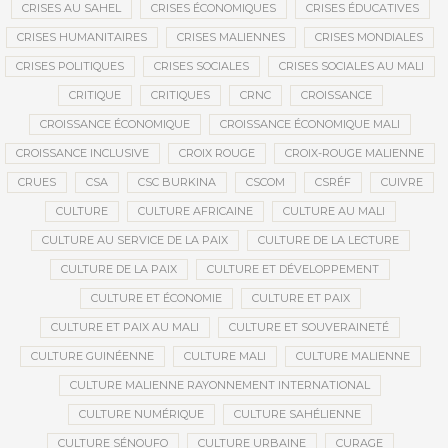
CRISES AU SAHEL
CRISES ÉCONOMIQUES
CRISES ÉDUCATIVES
CRISES HUMANITAIRES
CRISES MALIENNES
CRISES MONDIALES
CRISES POLITIQUES
CRISES SOCIALES
CRISES SOCIALES AU MALI
CRITIQUE
CRITIQUES
CRNC
CROISSANCE
CROISSANCE ÉCONOMIQUE
CROISSANCE ÉCONOMIQUE MALI
CROISSANCE INCLUSIVE
CROIX ROUGE
CROIX-ROUGE MALIENNE
CRUES
CSA
CSC BURKINA
CSCOM
CSRÉF
CUIVRE
CULTURE
CULTURE AFRICAINE
CULTURE AU MALI
CULTURE AU SERVICE DE LA PAIX
CULTURE DE LA LECTURE
CULTURE DE LA PAIX
CULTURE ET DÉVELOPPEMENT
CULTURE ET ÉCONOMIE
CULTURE ET PAIX
CULTURE ET PAIX AU MALI
CULTURE ET SOUVERAINETÉ
CULTURE GUINÉENNE
CULTURE MALI
CULTURE MALIENNE
CULTURE MALIENNE RAYONNEMENT INTERNATIONAL
CULTURE NUMÉRIQUE
CULTURE SAHÉLIENNE
CULTURE SÉNOUFO
CULTURE URBAINE
CURAGE