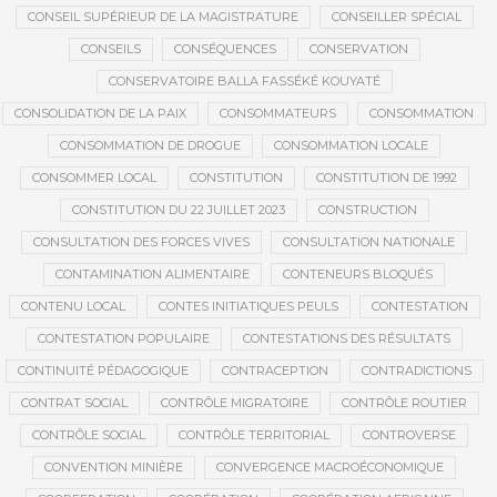
CONSEIL SUPÉRIEUR DE LA MAGISTRATURE
CONSEILLER SPÉCIAL
CONSEILS
CONSÉQUENCES
CONSERVATION
CONSERVATOIRE BALLA FASSÉKÉ KOUYATÉ
CONSOLIDATION DE LA PAIX
CONSOMMATEURS
CONSOMMATION
CONSOMMATION DE DROGUE
CONSOMMATION LOCALE
CONSOMMER LOCAL
CONSTITUTION
CONSTITUTION DE 1992
CONSTITUTION DU 22 JUILLET 2023
CONSTRUCTION
CONSULTATION DES FORCES VIVES
CONSULTATION NATIONALE
CONTAMINATION ALIMENTAIRE
CONTENEURS BLOQUÉS
CONTENU LOCAL
CONTES INITIATIQUES PEULS
CONTESTATION
CONTESTATION POPULAIRE
CONTESTATIONS DES RÉSULTATS
CONTINUITÉ PÉDAGOGIQUE
CONTRACEPTION
CONTRADICTIONS
CONTRAT SOCIAL
CONTRÔLE MIGRATOIRE
CONTRÔLE ROUTIER
CONTRÔLE SOCIAL
CONTRÔLE TERRITORIAL
CONTROVERSE
CONVENTION MINIÈRE
CONVERGENCE MACROÉCONOMIQUE