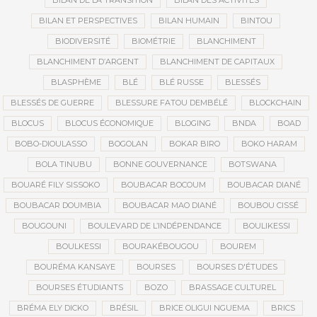
BILAN DE LA TRANSITION
BILAN DES ACTIVITÉS
BILAN ET PERSPECTIVES
BILAN HUMAIN
BINTOU
BIODIVERSITÉ
BIOMÉTRIE
BLANCHIMENT
BLANCHIMENT D’ARGENT
BLANCHIMENT DE CAPITAUX
BLASPHÈME
BLÉ
BLÉ RUSSE
BLESSÉS
BLESSÉS DE GUERRE
BLESSURE FATOU DEMBÉLÉ
BLOCKCHAIN
BLOCUS
BLOCUS ÉCONOMIQUE
BLOGING
BNDA
BOAD
BOBO-DIOULASSO
BOGOLAN
BOKAR BIRO
BOKO HARAM
BOLA TINUBU
BONNE GOUVERNANCE
BOTSWANA
BOUARÉ FILY SISSOKO
BOUBACAR BOCOUM
BOUBACAR DIANÉ
BOUBACAR DOUMBIA
BOUBACAR MAO DIANÉ
BOUBOU CISSÉ
BOUGOUNI
BOULEVARD DE L’INDÉPENDANCE
BOULIKESSI
BOULKESSI
BOURAKÉBOUGOU
BOUREM
BOURÉMA KANSAYE
BOURSES
BOURSES D'ÉTUDES
BOURSES ÉTUDIANTS
BOZO
BRASSAGE CULTUREL
BRÉMA ELY DICKO
BRÉSIL
BRICE OLIGUI NGUEMA
BRICS