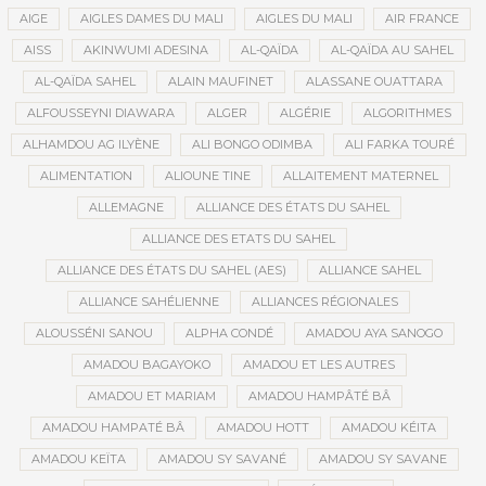
AIGE
AIGLES DAMES DU MALI
AIGLES DU MALI
AIR FRANCE
AISS
AKINWUMI ADESINA
AL-QAÏDA
AL-QAÏDA AU SAHEL
AL-QAÏDA SAHEL
ALAIN MAUFINET
ALASSANE OUATTARA
ALFOUSSEYNI DIAWARA
ALGER
ALGÉRIE
ALGORITHMES
ALHAMDOU AG ILYÈNE
ALI BONGO ODIMBA
ALI FARKA TOURÉ
ALIMENTATION
ALIOUNE TINE
ALLAITEMENT MATERNEL
ALLEMAGNE
ALLIANCE DES ÉTATS DU SAHEL
ALLIANCE DES ETATS DU SAHEL
ALLIANCE DES ÉTATS DU SAHEL (AES)
ALLIANCE SAHEL
ALLIANCE SAHÉLIENNE
ALLIANCES RÉGIONALES
ALOUSSÉNI SANOU
ALPHA CONDÉ
AMADOU AYA SANOGO
AMADOU BAGAYOKO
AMADOU ET LES AUTRES
AMADOU ET MARIAM
AMADOU HAMPÂTÉ BÂ
AMADOU HAMPATÉ BÂ
AMADOU HOTT
AMADOU KÉITA
AMADOU KEÏTA
AMADOU SY SAVANÉ
AMADOU SY SAVANE