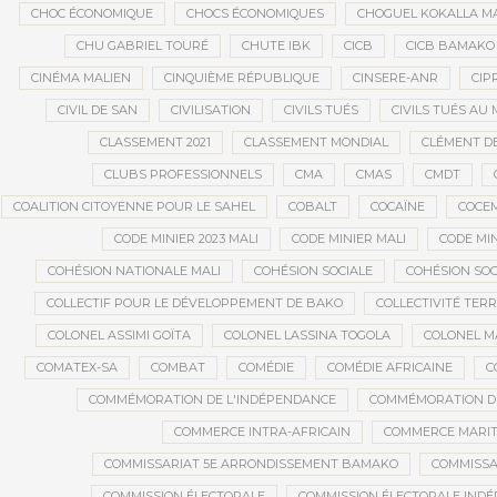
CHOC ÉCONOMIQUE
CHOCS ÉCONOMIQUES
CHOGUEL KOKALLA M
CHU GABRIEL TOURÉ
CHUTE IBK
CICB
CICB BAMAKO
CINÉMA MALIEN
CINQUIÈME RÉPUBLIQUE
CINSERE-ANR
CIP
CIVIL DE SAN
CIVILISATION
CIVILS TUÉS
CIVILS TUÉS AU 
CLASSEMENT 2021
CLASSEMENT MONDIAL
CLÉMENT D
CLUBS PROFESSIONNELS
CMA
CMAS
CMDT
COALITION CITOYENNE POUR LE SAHEL
COBALT
COCAÏNE
COCE
CODE MINIER 2023 MALI
CODE MINIER MALI
CODE MIN
COHÉSION NATIONALE MALI
COHÉSION SOCIALE
COHÉSION SOC
COLLECTIF POUR LE DÉVELOPPEMENT DE BAKO
COLLECTIVITÉ TERR
COLONEL ASSIMI GOÏTA
COLONEL LASSINA TOGOLA
COLONEL 
COMATEX-SA
COMBAT
COMÉDIE
COMÉDIE AFRICAINE
C
COMMÉMORATION DE L'INDÉPENDANCE
COMMÉMORATION DU
COMMERCE INTRA-AFRICAIN
COMMERCE MARIT
COMMISSARIAT 5E ARRONDISSEMENT BAMAKO
COMMISSA
COMMISSION ÉLECTORALE
COMMISSION ÉLECTORALE IND