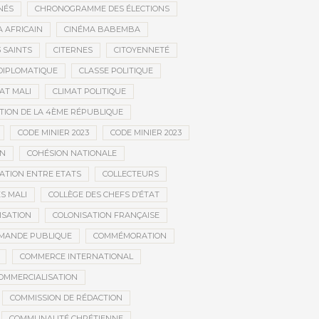
NÉS
CHRONOGRAMME DES ÉLECTIONS
 AFRICAIN
CINÉMA BABEMBA
3 SAINTS
CITERNES
CITOYENNETÉ
DIPLOMATIQUE
CLASSE POLITIQUE
AT MALI
CLIMAT POLITIQUE
TION DE LA 4ÈME RÉPUBLIQUE
CODE MINIER 2023
CODE MINIER 2023
EN
COHÉSION NATIONALE
ATION ENTRE ETATS
COLLECTEURS
S MALI
COLLÈGE DES CHEFS D’ÉTAT
ISATION
COLONISATION FRANÇAISE
MANDE PUBLIQUE
COMMÉMORATION
COMMERCE INTERNATIONAL
OMMERCIALISATION
COMMISSION DE RÉDACTION
COMMUNAUTÉ CHRÉTIENNE