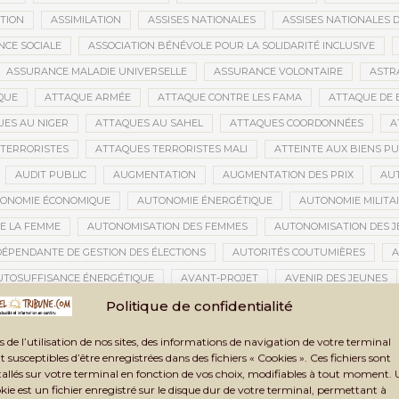
ATION
ASSIMILATION
ASSISES NATIONALES
ASSISES NATIONALES 
NCE SOCIALE
ASSOCIATION BÉNÉVOLE POUR LA SOLIDARITÉ INCLUSIVE
ASSURANCE MALADIE UNIVERSELLE
ASSURANCE VOLONTAIRE
ASTR
QUE
ATTAQUE ARMÉE
ATTAQUE CONTRE LES FAMA
ATTAQUE DE 
ES AU NIGER
ATTAQUES AU SAHEL
ATTAQUES COORDONNÉES
A
TERRORISTES
ATTAQUES TERRORISTES MALI
ATTEINTE AUX BIENS PU
AUDIT PUBLIC
AUGMENTATION
AUGMENTATION DES PRIX
AU
ONOMIE ÉCONOMIQUE
AUTONOMIE ÉNERGÉTIQUE
AUTONOMIE MILITA
E LA FEMME
AUTONOMISATION DES FEMMES
AUTONOMISATION DES 
DÉPENDANTE DE GESTION DES ÉLECTIONS
AUTORITÉS COUTUMIÈRES
A
UTOSUFFISANCE ÉNERGÉTIQUE
AVANT-PROJET
AVENIR DES JEUNES
TION CIVILE
AVOC
AXES STRATÉGIQUES
AZAWAD
AZERBAÏD
Politique de confidentialité
BACCALAURÉAT 2021
BACCALAURÉAT 2024
BACCALAURÉAT MALI
s de l’utilisation de nos sites, des informations de navigation de votre terminal
BAMAKO
BAMAKO 2025
BAMAKO 2026
BAMAKO SÉCURITÉ
t susceptibles d’être enregistrées dans des fichiers « Cookies ». Ces fichiers sont
tallés sur votre terminal en fonction de vos choix, modifiables à tout moment.
GARA
BANDIOUGOU DANTÉ
BANDITISME
BANGUI
BANQUE
kie est un fichier enregistré sur le disque dur de votre terminal, permettant à