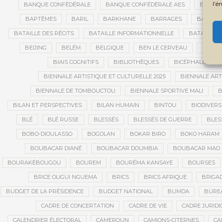
l’é
BANQUE CONFÉDÉRALE
BANQUE CONFÉDÉRALE AES
BANQUE
BAPTÊMES
BARIL
BARKHANE
BARRAGES
BARRIC
BATAILLE DES RÉCITS
BATAILLE INFORMATIONNELLE
BATAILLON
BEIJING
BELÉM
BELGIQUE
BEN LE CERVEAU
BÉNIN
BIAIS COGNITIFS
BIBLIOTHÈQUES
BICÉPHALISME
BIENNALE ARTISTIQUE ET CULTURELLE 2025
BIENNALE ART
BIENNALE DE TOMBOUCTOU
BIENNALE SPORTIVE MALI
B
BILAN ET PERSPECTIVES
BILAN HUMAIN
BINTOU
BIODIVERS
BLÉ
BLÉ RUSSE
BLESSÉS
BLESSÉS DE GUERRE
BLES
BOBO-DIOULASSO
BOGOLAN
BOKAR BIRO
BOKO HARAM
BOUBACAR DIANÉ
BOUBACAR DOUMBIA
BOUBACAR MAO 
BOURAKÉBOUGOU
BOUREM
BOURÉMA KANSAYE
BOURSES
BRICE OLIGUI NGUEMA
BRICS
BRICS AFRIQUE
BRIGAD
BUDGET DE LA PRÉSIDENCE
BUDGET NATIONAL
BUMDA
BUREA
CADRE DE CONCERTATION
CADRE DE VIE
CADRE JURIDI
CALENDRIER ÉLECTORAL
CAMEROUN
CAMIONS-CITERNES
CA