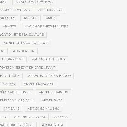
RIAM
AMADOU HAMPÂTÉ BÂ
SADEUR FRANÇAIS
AMÉLIORATION
GRICOLES
AMENDE
AMITIÉ
ANASER
ANCIEN PREMIER MINISTRE
UCATION ET DE LA CULTURE
ANNÉE DE LA CULTURE 2025
021
ANNULATION
TITERRORISME
ANTÓNIO GUTERRES
ROVISIONNEMENT EN CARBURANT
E POLITIQUE
ARCHITECTURE EN BANCO
T NATION
ARMÉE FRANÇAISE
ÉES SAHÉLIENNES
ARMELLE DAKOUO
EMPORAIN AFRICAIN
ART ENGAGÉ
ARTISANS
ARTISANS MALIENS
NTS
ASCENSEUR SOCIAL
ASCOMA
NATIONALE SÉNÉGAL
ASSIMI GOÏTA