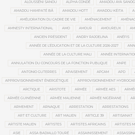
ALOUSSÉNI SANOU
ALPHA CONDÉ
AMADOU AYA SANO
AMADOU HAMPATÉ BÂ
AMADOU HOTT
AMADOU KÉITA
A
AMÉLIORATION DU CADRE DE VIE
AMÉNAGEMENT
AMÉNAG
AMNESTY INTERNATIONAL
AMO
AMOUR
AMOUREUX
AM
ANCIEN PRÉSIDENT
ANDRY RAJOELINA
ANÉFIS
ANNÉE DE L’ÉDUCATION ET DE LA CULTURE 2026-2027
ANNÉ
ANNÉE DE LA CULTURE MALI
ANNÉE INTERNATION
ANNULATION DU CONCOURS DE LA FONCTION PUBLIQUE
ANPE
ANTONIO GUTERRES
APAISEMENT
APCAM
APD
APPROVISIONNEMENT ÉNERGÉTIQUE
APPROVISIONNEMENT HYDROCAR
ARCTIQUE
ARISTOTE
ARMÉE
ARMÉE AES
ARMÉE
ARMÉE GUINÉENNE
ARMÉE MALIENNE
ARMÉE NIGÉRIANE
AR
ARMEMENT
ARNAQUE
ARRESTATION
ARRESTATIONS
ART ET CULTURE
ART MALIEN
ARTICLE 39
ARTISANAT
ARTISTE MALIEN
ARTISTES
ARTISTES AFRICAINS
ARTISTES M
ASIE
ASSA BADIALLO TOURÉ
ASSAINISSEMENT
ASSASSIN