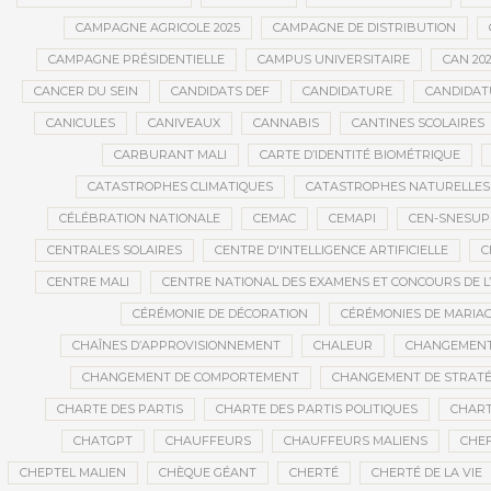
CAMPAGNE AGRICOLE 2025
CAMPAGNE DE DISTRIBUTION
CAMPAGNE PRÉSIDENTIELLE
CAMPUS UNIVERSITAIRE
CAN 20
CANCER DU SEIN
CANDIDATS DEF
CANDIDATURE
CANDIDAT
CANICULES
CANIVEAUX
CANNABIS
CANTINES SCOLAIRES
CARBURANT MALI
CARTE D’IDENTITÉ BIOMÉTRIQUE
CATASTROPHES CLIMATIQUES
CATASTROPHES NATURELLES
CÉLÉBRATION NATIONALE
CEMAC
CEMAPI
CEN-SNESUP
CENTRALES SOLAIRES
CENTRE D'INTELLIGENCE ARTIFICIELLE
C
CENTRE MALI
CENTRE NATIONAL DES EXAMENS ET CONCOURS DE L
CÉRÉMONIE DE DÉCORATION
CÉRÉMONIES DE MARIA
CHAÎNES D’APPROVISIONNEMENT
CHALEUR
CHANGEMEN
CHANGEMENT DE COMPORTEMENT
CHANGEMENT DE STRATÉ
CHARTE DES PARTIS
CHARTE DES PARTIS POLITIQUES
CHART
CHATGPT
CHAUFFEURS
CHAUFFEURS MALIENS
CHEF
CHEPTEL MALIEN
CHÈQUE GÉANT
CHERTÉ
CHERTÉ DE LA VIE