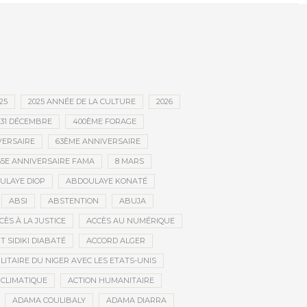
retour à l’Accor Arena de Paris
25
2025 ANNÉE DE LA CULTURE
2026
31 DÉCEMBRE
400ÈME FORAGE
VERSAIRE
63ÈME ANNIVERSAIRE
65E ANNIVERSAIRE FAMA
8 MARS
ULAYE DIOP
ABDOULAYE KONATÉ
ABSI
ABSTENTION
ABUJA
CÈS À LA JUSTICE
ACCÈS AU NUMÉRIQUE
 SIDIKI DIABATÉ
ACCORD ALGER
LITAIRE DU NIGER AVEC LES ETATS-UNIS
 CLIMATIQUE
ACTION HUMANITAIRE
ADAMA COULIBALY
ADAMA DIARRA