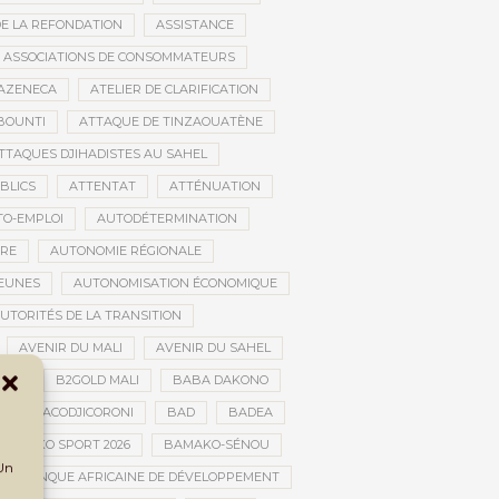
DE LA REFONDATION
ASSISTANCE
ASSOCIATIONS DE CONSOMMATEURS
AZENECA
ATELIER DE CLARIFICATION
BOUNTI
ATTAQUE DE TINZAOUATÈNE
TTAQUES DJIHADISTES AU SAHEL
BLICS
ATTENTAT
ATTÉNUATION
TO-EMPLOI
AUTODÉTERMINATION
IRE
AUTONOMIE RÉGIONALE
JEUNES
AUTONOMISATION ÉCONOMIQUE
UTORITÉS DE LA TRANSITION
AVENIR DU MALI
AVENIR DU SAHEL
JAN
B2GOLD MALI
BABA DAKONO
BACODJICORONI
BAD
BADEA
BAMAKO SPORT 2026
BAMAKO-SÉNOU
 Un
BANQUE AFRICAINE DE DÉVELOPPEMENT