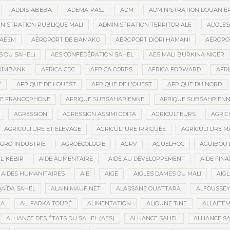
ADDIS-ABEBA
ADEMA-PASJ
ADM
ADMINISTRATION DOUANIÈ
NISTRATION PUBLIQUE MALI
ADMINISTRATION TERRITORIALE
ADOLES
AEEM
AÉROPORT DE BAMAKO
AÉROPORT DIORI HAMANI
AÉROPO
S DU SAHEL)
AES CONFÉDÉRATION SAHEL
AES MALI BURKINA NIGER
XIMBANK
AFRICA CDC
AFRICA CORPS
AFRICA FORWARD
AFRI
E
AFRIQUE DE L’OUEST
AFRIQUE DE L'OUEST
AFRIQUE DU NORD
UE FRANCOPHONE
AFRIQUE SUBSAHARIENNE
AFRIQUE SUBSAHRIEN
AGRESSION
AGRESSION ASSIMI GOITA
AGRICULTEURS
AGRIC
AGRICULTURE ET ÉLEVAGE
AGRICULTURE IRRIGUÉE
AGRICULTURE M
GRO-INDUSTRIE
AGROÉCOLOGIE
AGRV
AGUELHOC
AGUIBOU
EL-KÉBIR
AIDE ALIMENTAIRE
AIDE AU DÉVELOPPEMENT
AIDE FINA
AIDES HUMANITAIRES
AIE
AIGE
AIGLES DAMES DU MALI
AIGL
QAÏDA SAHEL
ALAIN MAUFINET
ALASSANE OUATTARA
ALFOUSSEY
BA
ALI FARKA TOURÉ
ALIMENTATION
ALIOUNE TINE
ALLAITE
ALLIANCE DES ÉTATS DU SAHEL (AES)
ALLIANCE SAHEL
ALLIANCE S