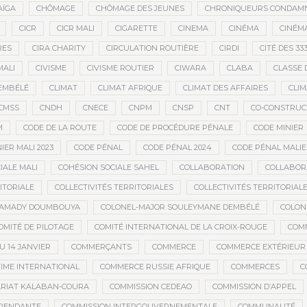
AÏGA
CHÔMAGE
CHÔMAGE DES JEUNES
CHRONIQUEURS CONDAM
CICR
CICR MALI
CIGARETTE
CINEMA
CINÉMA
CINÉMA
RES
CIRA CHARITY
CIRCULATION ROUTIÈRE
CIRDI
CITÉ DES 33
MALI
CIVISME
CIVISME ROUTIER
CIWARA
CLABA
CLASSE 
EMBÉLÉ
CLIMAT
CLIMAT AFRIQUE
CLIMAT DES AFFAIRES
CLIM
CMSS
CNDH
CNECE
CNPM
CNSP
CNT
CO-CONSTRUC
M
CODE DE LA ROUTE
CODE DE PROCÉDURE PÉNALE
CODE MINIER
IER MALI 2023
CODE PÉNAL
CODE PÉNAL 2024
CODE PÉNAL MALI
IALE MALI
COHÉSION SOCIALE SAHEL
COLLABORATION
COLLABOR
ITORIALE
COLLECTIVITÉS TERRITORIALES
COLLECTIVITÉS TERRITORIALE
MAMADY DOUMBOUYA
COLONEL-MAJOR SOULEYMANE DEMBÉLÉ
COLON
OMITÉ DE PILOTAGE
COMITÉ INTERNATIONAL DE LA CROIX-ROUGE
COM
 14 JANVIER
COMMERÇANTS
COMMERCE
COMMERCE EXTÉRIEUR
IME INTERNATIONAL
COMMERCE RUSSIE AFRIQUE
COMMERCES
C
RIAT KALABAN-COURA
COMMISSION CEDEAO
COMMISSION D’APPEL
ÉPENDANTE
COMMISSION INTERGOUVERNEMENTALE
COMMUNAUTÉ