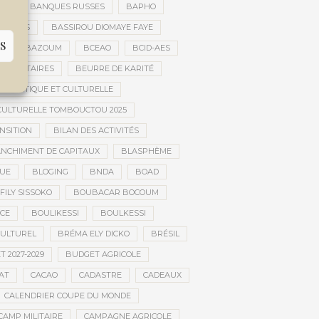
ES
BANQUES RUSSES
BAPHO
BARS
BASSIROU DIOMAYE FAYE
S
E
BAZOUM
BCEAO
BCID-AES
UMANITAIRES
BEURRE DE KARITÉ
ARTISTIQUE ET CULTURELLE
 CULTURELLE TOMBOUCTOU 2025
NSITION
BILAN DES ACTIVITÉS
NCHIMENT DE CAPITAUX
BLASPHÈME
UE
BLOGING
BNDA
BOAD
FILY SISSOKO
BOUBACAR BOCOUM
CE
BOULIKESSI
BOULKESSI
ULTUREL
BRÉMA ELY DICKO
BRÉSIL
 2027-2029
BUDGET AGRICOLE
AT
CACAO
CADASTRE
CADEAUX
CALENDRIER COUPE DU MONDE
CAMP MILITAIRE
CAMPAGNE AGRICOLE