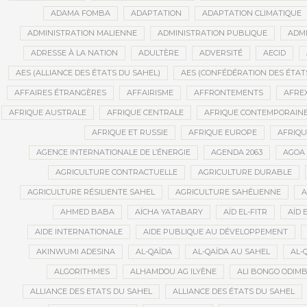
ADAMA FOMBA
ADAPTATION
ADAPTATION CLIMATIQUE
ADMINISTRATION MALIENNE
ADMINISTRATION PUBLIQUE
ADMI
ADRESSE À LA NATION
ADULTÈRE
ADVERSITÉ
AECID
AES (ALLIANCE DES ÉTATS DU SAHEL)
AES (CONFÉDÉRATION DES ÉTAT
AFFAIRES ÉTRANGÈRES
AFFAIRISME
AFFRONTEMENTS
AFRE
AFRIQUE AUSTRALE
AFRIQUE CENTRALE
AFRIQUE CONTEMPORAIN
AFRIQUE ET RUSSIE
AFRIQUE EUROPE
AFRIQ
AGENCE INTERNATIONALE DE L’ÉNERGIE
AGENDA 2063
AGOA
AGRICULTURE CONTRACTUELLE
AGRICULTURE DURABLE
AGRICULTURE RÉSILIENTE SAHEL
AGRICULTURE SAHÉLIENNE
A
AHMED BABA
AÏCHA YATABARY
AÏD EL-FITR
AÏD 
AIDE INTERNATIONALE
AIDE PUBLIQUE AU DÉVELOPPEMENT
AKINWUMI ADESINA
AL-QAÏDA
AL-QAÏDA AU SAHEL
AL-
ALGORITHMES
ALHAMDOU AG ILYÈNE
ALI BONGO ODIM
ALLIANCE DES ETATS DU SAHEL
ALLIANCE DES ÉTATS DU SAHEL