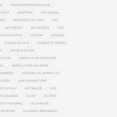
RE
ADMINISTRATION EN LIGNE
CENTS
ADOPTION
ADP-MALIBA
RTS
AÉROPORTS DU MALI
AES
AES MÉDIAS
AES-ALGÉRIE
AFD
CAN INITIATIVE
AFRICOM
AFRIQUE
AFRIQUE DU SUD
AFRIQUE ET MÉDIAS
NE
AFRIQUE-RUSSIE
ULTURE
AGRICULTURE AFRICAINE
ALI
AGRICULTURE MALIENNE
 DEMBÉLÉ
AHMADOU AL AMINOU LÔ
NCIÈRE
AIDE HUMANITAIRE
ES DU MALI
AIR FRANCE
AISS
NI DIAWARA
ALGER
ALGÉRIE
MENT MATERNEL
ALLEMAGNE
AHÉLIENNE
ALLIANCES RÉGIONALES