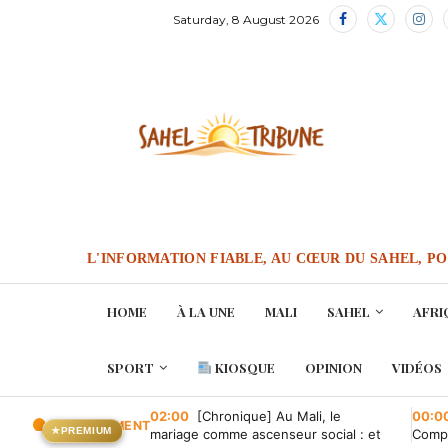
Saturday, 8 August 2026
L'INFORMATION FIABLE, AU CŒUR DU SAHEL, P
HOME
À LA UNE
MALI
SAHEL
AFRI
SPORT
KIOSQUE
OPINION
VIDÉOS
02:00
[Chronique] Au Mali, le
00:0
EN CE MOMENT
★
PREMIUM
mariage comme ascenseur social : et
Compa