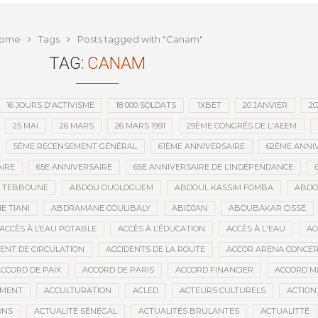
ntion minière d’une société
que depuis l’indépendance
ome
Tags
Posts tagged with "Canam"
TAG:
CANAM
16 JOURS D'ACTIVISME
18 000 SOLDATS
1XBET
20 JANVIER
20
25 MAI
26 MARS
26 MARS 1991
29ÈME CONGRÈS DE L'AEEM
5ÈME RECENSEMENT GÉNÉRAL
61ÈME ANNIVERSAIRE
62ÈME ANNI
IRE
65E ANNIVERSAIRE
65E ANNIVERSAIRE DE L’INDÉPENDANCE
D TEBBOUNE
ABDOU OUOLOGUEM
ABDOUL KASSIM FOMBA
ABDO
 TIANI
ABDRAMANE COULIBALY
ABIDJAN
ABOUBAKAR CISSÉ
ACCÈS À L’EAU POTABLE
ACCÈS À L’ÉDUCATION
ACCÈS À L'EAU
AC
DENT DE CIRCULATION
ACCIDENTS DE LA ROUTE
ACCOR ARENA CONCERT
CCORD DE PAIX
ACCORD DE PARIS
ACCORD FINANCIER
ACCORD MI
MENT
ACCULTURATION
ACLED
ACTEURS CULTURELS
ACTION
ONS
ACTUALITÉ SÉNÉGAL
ACTUALITÉS BRULANTES
ACTUALITTÉ