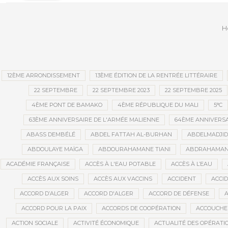
quand il tombe en panne ?
conve
publi
H
12ÈME ARRONDISSEMENT
13ÈME ÉDITION DE LA RENTRÉE LITTÉRAIRE
22 SEPTEMBRE
22 SEPTEMBRE 2023
22 SEPTEMBRE 2025
4ÈME PONT DE BAMAKO
4ÈME RÉPUBLIQUE DU MALI
5°C
63ÈME ANNIVERSAIRE DE L'ARMÉE MALIENNE
64ÈME ANNIVERSA
ABASS DEMBÉLÉ
ABDEL FATTAH AL-BURHAN
ABDELMADJI
ABDOULAYE MAÏGA
ABDOURAHAMANE TIANI
ABDRAHAMANE
ACADÉMIE FRANÇAISE
ACCÈS À L'EAU POTABLE
ACCÈS À L’EAU
ACCÈS AUX SOINS
ACCÈS AUX VACCINS
ACCIDENT
ACCI
ACCORD D’ALGER
ACCORD D'ALGER
ACCORD DE DÉFENSE
A
ACCORD POUR LA PAIX
ACCORDS DE COOPÉRATION
ACCOUCHE
ACTION SOCIALE
ACTIVITÉ ÉCONOMIQUE
ACTUALITÉ DES OPÉRATI