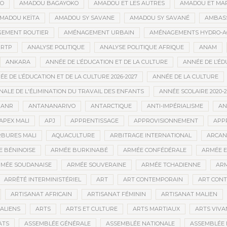
GO
AMADOU BAGAYOKO
AMADOU ET LES AUTRES
AMADOU ET MA
MADOU KEÏTA
AMADOU SY SAVANE
AMADOU SY SAVANÉ
AMBAS
EMENT ROUTIER
AMÉNAGEMENT URBAIN
AMÉNAGEMENTS HYDRO-A
RTP
ANALYSE POLITIQUE
ANALYSE POLITIQUE AFRIQUE
ANAM
ANKARA
ANNÉE DE L’ÉDUCATION ET DE LA CULTURE
ANNÉE DE L’ÉD
E DE L’ÉDUCATION ET DE LA CULTURE 2026-2027
ANNÉE DE LA CULTURE
ALE DE L'ÉLIMINATION DU TRAVAIL DES ENFANTS
ANNÉE SCOLAIRE 2020-2
ANR
ANTANANARIVO
ANTARCTIQUE
ANTI-IMPÉRIALISME
AN
APEX MALI
APJ
APPRENTISSAGE
APPROVISIONNEMENT
APP
BURES MALI
AQUACULTURE
ARBITRAGE INTERNATIONAL
ARCAN
 BÉNINOISE
ARMÉE BURKINABÉ
ARMÉE CONFÉDÉRALE
ARMÉE E
MÉE SOUDANAISE
ARMÉE SOUVERAINE
ARMÉE TCHADIENNE
ARM
ARRÊTÉ INTERMINISTÉRIEL
ART
ART CONTEMPORAIN
ART CONT
ARTISANAT AFRICAIN
ARTISANAT FÉMININ
ARTISANAT MALIEN
ALIENS
ARTS
ARTS ET CULTURE
ARTS MARTIAUX
ARTS VIVA
ATS
ASSEMBLÉE GÉNÉRALE
ASSEMBLÉE NATIONALE
ASSEMBLÉE 