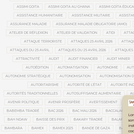
ASSIMI GOITA
ASSIMI GOITA AU GHANA
ASSIMI GOÏTA ÉDUC
ASSISTANCE HUMANITAIRE
ASSISTANCE MILITAIRE
ASSISTA
ASSURANCE MALADIE
ASSURANCE MALADIE OBLIGATOIRE (AMO)
ATELIER DE RÉFLEXION
ATELIER DE VALIDATION
ATIDI
ATTA
ATTAQUE TERRORISTE
ATTAQUES 25 AVRIL 2026
ATTAQU
ATTAQUES DU 25 AVRIL
ATTAQUES DU 25 AVRIL 2026
ATTAQUES 
ATTRACTIVITÉ
AUDIT
AUDIT FINANCIER
AUDIT MINIER
AUTOÉDITION
AUTOMATISATION
AUTONOMIE
AUT
AUTONOMIE STRATÉGIQUE
AUTONOMISATION
AUTONOMISATION D
AUTORITARISME
AUTORITÉ DE L’ÉTAT
AUTORITÉ IN
AUTORITÉS TRADITIONNELLES
AUTOSUFFISANCE ALIMENTAIRE
A
AVENIR POLITIQUE
AVENIR PROSPÈRE
AVERTISSEMENT
AVIA
BABEMBA TRAORÉ
BAC 2026
BAC MALI 2026
BACCALAURÉAT
Lor
BAH NDAW
BAISSE DES PRIX
BAKARY TRAORÉ
BALAFON
son
ins
BAMBARA
BAMEX
BAMEX 2025
BANDE DE GAZA
BANDIA
coo