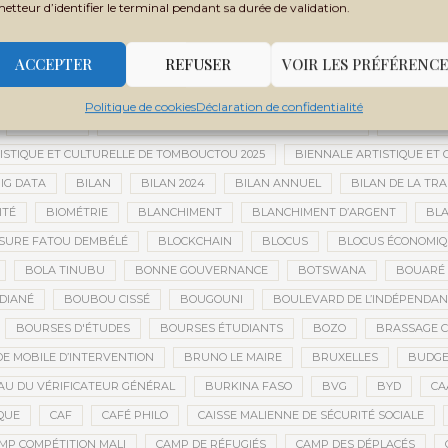
metteur d’identifier le terminal pendant sa durée de validation.
 MONDIALE
BANQUE OUEST-AFRICAINE DE DÉVELOPPEMENT
BANQU
ADES
BARRICK
BARRICK GOLD
BARRICK MINING CORPORATION
ACCEPTER
REFUSER
VOIR LES PRÉFÉRENCE
 TCHADIEN
BATTERIES ÉLECTRIQUES
BATTERIES LITHIUM
BAUXIT
BER
BERNARD AYLWARD
BESOIN HUMANITAIRE
BESOINS H
Politique de cookies
Déclaration de confidentialité
BIEN-ÊTRE
BIENNALE AFRICAINE DE LA PHOTOGRAPHIE
BIENNALE 
ISTIQUE ET CULTURELLE DE TOMBOUCTOU 2025
BIENNALE ARTISTIQUE ET
IG DATA
BILAN
BILAN 2024
BILAN ANNUEL
BILAN DE LA TRA
ITÉ
BIOMÉTRIE
BLANCHIMENT
BLANCHIMENT D’ARGENT
BLA
SURE FATOU DEMBÉLÉ
BLOCKCHAIN
BLOCUS
BLOCUS ÉCONOMIQ
BOLA TINUBU
BONNE GOUVERNANCE
BOTSWANA
BOUARÉ 
DIANÉ
BOUBOU CISSÉ
BOUGOUNI
BOULEVARD DE L’INDÉPENDAN
BOURSES D'ÉTUDES
BOURSES ÉTUDIANTS
BOZO
BRASSAGE C
E MOBILE D’INTERVENTION
BRUNO LE MAIRE
BRUXELLES
BUDGET
U DU VÉRIFICATEUR GÉNÉRAL
BURKINA FASO
BVG
BYD
CA
QUE
CAF
CAFÉ PHILO
CAISSE MALIENNE DE SÉCURITÉ SOCIALE
MP COMPÉTITION MALI
CAMP DE RÉFUGIÉS
CAMP DES DÉPLACÉS