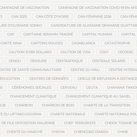
CAMPAGNE DE VACCINATION
CAMPAGNE DE VACCINATION COVID-19 EN AF
23
CAN 2025
CAN CÔTE D'IVOIRE
CAN FÉMININE 2026
CAN FÉM
URE D'OUSMANE SONKO
CANDIDATURE DE ALASSANE DRAMANE OUATTA
CAP
CAPITAINE IBRAHIM TRAORÉ
CAPITAL HUMAIN
CAPITAL 
CARTE NINA
CARTONS ROUGES
CASABLANCA
CATASTROPHE
CAUTION 10 000 DOLLARS
CAUTION DE VISA
CDAT
CECOGEC
CENOU
CENSURE
CENTRAFRIQUE
CENTRALE SOLAIRE
C
ENTRE DE SANTÉ COMMUNAUTAIRE
CENTRE DU MALI
CENTRE INTERN
’ÉDUCATION
CENTRES DE DONNÉES
CERCLE DE RÉFLEXION À DISTANC
GE
CÉRÉMONIES SOCIALES
CERVEAU
CEUTA
CHAHANA TAKIO
T
CHANGEMENT CLIMATIQUE
CHANGEMENT CLIMATIQUE AU SAHEL
GIE
CHARBON
CHARBON DE BOIS
CHARTE DE LA TRANSITION
E DU LIPTAKO-GOURMA
CHARTE NATIONALE
CHARTE NATIONALE POU
 DE FILE OPPOSITION MALIENNE
CHEF TERRORISTE
CHEICK TIDIANE S
CHERTÉ DU MARCHÉ
CHICHA
CHIENCORO DIARRA
CHINE