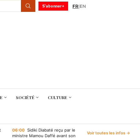
FR
|
EN
S'abonner+
E
SOCIÉTÉ
CULTURE
t
06:00
Sidiki Diabaté reçu par le
Voir toutes les infos →
ministre Mamou Daffé avant son