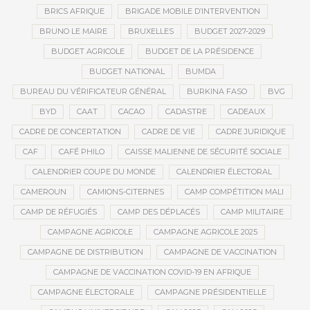
BRICS AFRIQUE
BRIGADE MOBILE D’INTERVENTION
BRUNO LE MAIRE
BRUXELLES
BUDGET 2027-2029
BUDGET AGRICOLE
BUDGET DE LA PRÉSIDENCE
BUDGET NATIONAL
BUMDA
BUREAU DU VÉRIFICATEUR GÉNÉRAL
BURKINA FASO
BVG
BYD
CAAT
CACAO
CADASTRE
CADEAUX
CADRE DE CONCERTATION
CADRE DE VIE
CADRE JURIDIQUE
CAF
CAFÉ PHILO
CAISSE MALIENNE DE SÉCURITÉ SOCIALE
CALENDRIER COUPE DU MONDE
CALENDRIER ÉLECTORAL
CAMEROUN
CAMIONS-CITERNES
CAMP COMPÉTITION MALI
CAMP DE RÉFUGIÉS
CAMP DES DÉPLACÉS
CAMP MILITAIRE
CAMPAGNE AGRICOLE
CAMPAGNE AGRICOLE 2025
CAMPAGNE DE DISTRIBUTION
CAMPAGNE DE VACCINATION
CAMPAGNE DE VACCINATION COVID-19 EN AFRIQUE
CAMPAGNE ÉLECTORALE
CAMPAGNE PRÉSIDENTIELLE