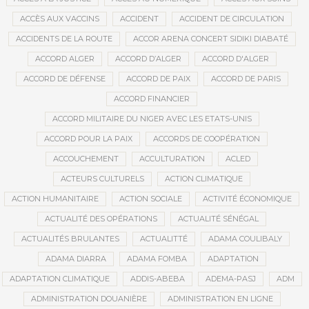
ACCÈS AUX VACCINS
ACCIDENT
ACCIDENT DE CIRCULATION
ACCIDENTS DE LA ROUTE
ACCOR ARENA CONCERT SIDIKI DIABATÉ
ACCORD ALGER
ACCORD D’ALGER
ACCORD D'ALGER
ACCORD DE DÉFENSE
ACCORD DE PAIX
ACCORD DE PARIS
ACCORD FINANCIER
ACCORD MILITAIRE DU NIGER AVEC LES ETATS-UNIS
ACCORD POUR LA PAIX
ACCORDS DE COOPÉRATION
ACCOUCHEMENT
ACCULTURATION
ACLED
ACTEURS CULTURELS
ACTION CLIMATIQUE
ACTION HUMANITAIRE
ACTION SOCIALE
ACTIVITÉ ÉCONOMIQUE
ACTUALITÉ DES OPÉRATIONS
ACTUALITÉ SÉNÉGAL
ACTUALITÉS BRULANTES
ACTUALITTÉ
ADAMA COULIBALY
ADAMA DIARRA
ADAMA FOMBA
ADAPTATION
ADAPTATION CLIMATIQUE
ADDIS-ABEBA
ADEMA-PASJ
ADM
ADMINISTRATION DOUANIÈRE
ADMINISTRATION EN LIGNE