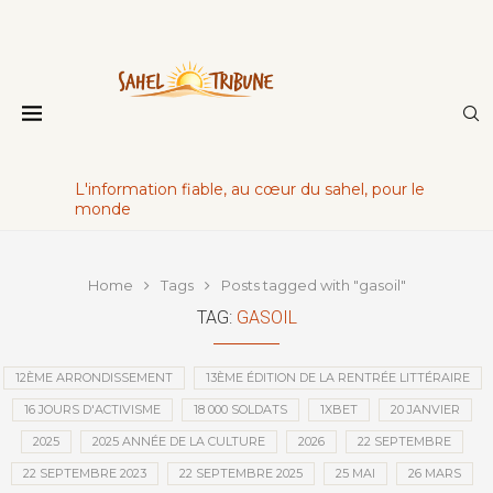
L'information fiable, au cœur du sahel, pour le
monde
Home
Tags
Posts tagged with "gasoil"
TAG:
GASOIL
12ÈME ARRONDISSEMENT
13ÈME ÉDITION DE LA RENTRÉE LITTÉRAIRE
16 JOURS D'ACTIVISME
18 000 SOLDATS
1XBET
20 JANVIER
2025
2025 ANNÉE DE LA CULTURE
2026
22 SEPTEMBRE
22 SEPTEMBRE 2023
22 SEPTEMBRE 2025
25 MAI
26 MARS