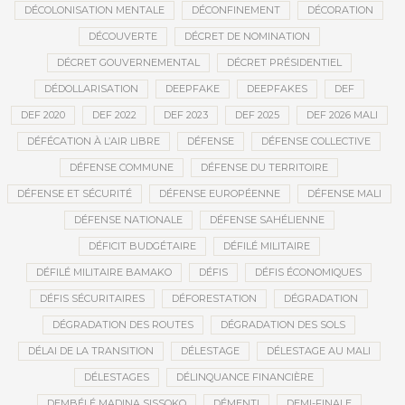
DÉCOLONISATION MENTALE
DÉCONFINEMENT
DÉCORATION
DÉCOUVERTE
DÉCRET DE NOMINATION
DÉCRET GOUVERNEMENTAL
DÉCRET PRÉSIDENTIEL
DÉDOLLARISATION
DEEPFAKE
DEEPFAKES
DEF
DEF 2020
DEF 2022
DEF 2023
DEF 2025
DEF 2026 MALI
DÉFÉCATION À L’AIR LIBRE
DÉFENSE
DÉFENSE COLLECTIVE
DÉFENSE COMMUNE
DÉFENSE DU TERRITOIRE
DÉFENSE ET SÉCURITÉ
DÉFENSE EUROPÉENNE
DÉFENSE MALI
DÉFENSE NATIONALE
DÉFENSE SAHÉLIENNE
DÉFICIT BUDGÉTAIRE
DÉFILÉ MILITAIRE
DÉFILÉ MILITAIRE BAMAKO
DÉFIS
DÉFIS ÉCONOMIQUES
DÉFIS SÉCURITAIRES
DÉFORESTATION
DÉGRADATION
DÉGRADATION DES ROUTES
DÉGRADATION DES SOLS
DÉLAI DE LA TRANSITION
DÉLESTAGE
DÉLESTAGE AU MALI
DÉLESTAGES
DÉLINQUANCE FINANCIÈRE
DEMBÉLÉ MADINA SISSOKO
DÉMENTI
DEMI-FINALE