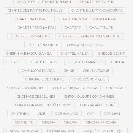
CHARTE DE LA TRANSITION MALI
CHARTE DES PARTIS
CHARTE DES PARTIS POLITIQUES
CHARTE DU LIPTAKO-GOURMA
CHARTE NATIONALE
CHARTE NATIONALE POUR LA PAIX
CHARTE POUR LA PAIX
CHATGPT
CHAUFFEURS
CHAUFFEURS MALIENS
CHEF DE FILE OPPOSITION MALIENNE
CHEF TERRORISTE
CHEICK TIDIANE SECK
CHEIKH AHMADOU BAMBA
CHEPTEL MALIEN
CHÈQUE GÉANT
CHERTÉ
CHERTÉ DE LA VIE
CHERTÉ DU MARCHÉ
CHICHA
CHIENCORO DIARRA
CHINE
CHINE AFRIQUE
CHIRURGIE DE GUERRE
CHOC ÉCONOMIQUE
CHOCS ÉCONOMIQUES
CHOGUEL KOKALLA MAÏGA
CHÔMAGE
CHÔMAGE DES JEUNES
CHRONIQUEURS CONDAMNÉS
CHRONOGRAMME DES ÉLECTIONS
CHU GABRIEL TOURÉ
CHUTE IBK
CICB
CICB BAMAKO
CICR
CICR MALI
CIGARETTE
CINEMA
CINÉMA
CINÉMA AFRICAIN
CINÉMA BABEMBA
CINÉMA MALIEN
CINQUIÈME RÉPUBLIQUE