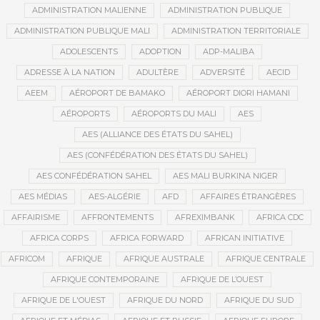
ADMINISTRATION MALIENNE
ADMINISTRATION PUBLIQUE
ADMINISTRATION PUBLIQUE MALI
ADMINISTRATION TERRITORIALE
ADOLESCENTS
ADOPTION
ADP-MALIBA
ADRESSE À LA NATION
ADULTÈRE
ADVERSITÉ
AECID
AEEM
AÉROPORT DE BAMAKO
AÉROPORT DIORI HAMANI
AÉROPORTS
AÉROPORTS DU MALI
AES
AES (ALLIANCE DES ÉTATS DU SAHEL)
AES (CONFÉDÉRATION DES ÉTATS DU SAHEL)
AES CONFÉDÉRATION SAHEL
AES MALI BURKINA NIGER
AES MÉDIAS
AES-ALGÉRIE
AFD
AFFAIRES ÉTRANGÈRES
AFFAIRISME
AFFRONTEMENTS
AFREXIMBANK
AFRICA CDC
AFRICA CORPS
AFRICA FORWARD
AFRICAN INITIATIVE
AFRICOM
AFRIQUE
AFRIQUE AUSTRALE
AFRIQUE CENTRALE
AFRIQUE CONTEMPORAINE
AFRIQUE DE L’OUEST
AFRIQUE DE L'OUEST
AFRIQUE DU NORD
AFRIQUE DU SUD