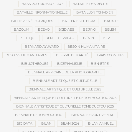
BASSIROU DIOMAYE FAYE
BATAILLE DES RÉCITS
BATAILLE INFORMATIONNELLE
BATAILLON TCHADIEN
BATTERIES ÉLECTRIQUES
BATTERIES LITHIUM
BAUXITE
BAZOUM
BCEAO
BCID-AES
BEIJING
BELÉM
BELGIQUE
BEN LE CERVEAU
BÉNIN
BER
BERNARD AYLWARD
BESOIN HUMANITAIRE
BESOINS HUMANITAIRES
BEURRE DE KARITÉ
BIAIS COGNITIFS
BIBLIOTHÈQUES
BICÉPHALISME
BIEN-ÊTRE
BIENNALE AFRICAINE DE LA PHOTOGRAPHIE
BIENNALE ARTISTIQUE ET CULTURELLE
BIENNALE ARTISTIQUE ET CULTURELLE 2025
BIENNALE ARTISTIQUE ET CULTURELLE DE TOMBOUCTOU 2025
BIENNALE ARTISTIQUE ET CULTURELLE TOMBOUCTOU 2025
BIENNALE DE TOMBOUCTOU
BIENNALE SPORTIVE MALI
BIG DATA
BILAN
BILAN 2024
BILAN ANNUEL