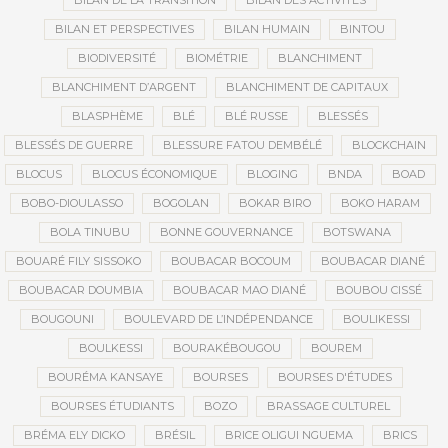
BILAN DE LA TRANSITION
BILAN DES ACTIVITÉS
BILAN ET PERSPECTIVES
BILAN HUMAIN
BINTOU
BIODIVERSITÉ
BIOMÉTRIE
BLANCHIMENT
BLANCHIMENT D’ARGENT
BLANCHIMENT DE CAPITAUX
BLASPHÈME
BLÉ
BLÉ RUSSE
BLESSÉS
BLESSÉS DE GUERRE
BLESSURE FATOU DEMBÉLÉ
BLOCKCHAIN
BLOCUS
BLOCUS ÉCONOMIQUE
BLOGING
BNDA
BOAD
BOBO-DIOULASSO
BOGOLAN
BOKAR BIRO
BOKO HARAM
BOLA TINUBU
BONNE GOUVERNANCE
BOTSWANA
BOUARÉ FILY SISSOKO
BOUBACAR BOCOUM
BOUBACAR DIANÉ
BOUBACAR DOUMBIA
BOUBACAR MAO DIANÉ
BOUBOU CISSÉ
BOUGOUNI
BOULEVARD DE L’INDÉPENDANCE
BOULIKESSI
BOULKESSI
BOURAKÉBOUGOU
BOUREM
BOURÉMA KANSAYE
BOURSES
BOURSES D'ÉTUDES
BOURSES ÉTUDIANTS
BOZO
BRASSAGE CULTUREL
BRÉMA ELY DICKO
BRÉSIL
BRICE OLIGUI NGUEMA
BRICS