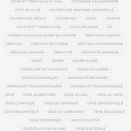
COURS ET TRIBUNAUX DU MALI
COUSINAGE À PLAISANTERIE
COÛT DE LA VIE
COUVERTURE SANITAIRE UNIVERSELLE
COUVERTURE SOCIALE
COUVRE-FEU
COVAX
COVID-19
COVID-19 ET TUBERCULOSE
COVID-ORGANICS
CPI
CRÂNES COLONIAUX MUSÉE DE L'HOMME
CRÉATEURS MALIENS
CRÉATION
CRÉATION ARTISTIQUE
CRÉATION CONTEMPORAINE
CRÉATION D’EMPLOIS
CRÉATIVITÉ
CRÉATIVITÉ AFRICAINE
CRÉDIT
CRIMÉE
CRIMÉE RUSSIE
CRIMES CONTRE L’HUMANITÉ
CRIMES DE GUERRE
CRIMES ÉCONOMIQUES
CRIMINALITÉ ORGANISÉE
CRIMINALITÉ TRANSFRONTALIÈRE
CRIMINALITÉ TRANSNATIONALE
CRISE
CRISE ALIMENTAIRE
CRISE AU MALI
CRISE AU SAHEL
CRISE CLIMATIQUE
CRISE DE CONFIANCE
CRISE DÉMOCRATIQUE
CRISE DIPLOMATIQUE
CRISE DU CARBURANT
CRISE ÉCOLOGIQUE
CRISE ÉCONOMIQUE
CRISE ÉDUCATIVE
CRISE ÉDUCATIVE AU MALI
CRISE ÉLECTORALE