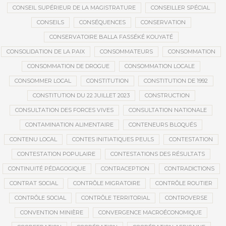
CONSEIL SUPÉRIEUR DE LA MAGISTRATURE
CONSEILLER SPÉCIAL
CONSEILS
CONSÉQUENCES
CONSERVATION
CONSERVATOIRE BALLA FASSÉKÉ KOUYATÉ
CONSOLIDATION DE LA PAIX
CONSOMMATEURS
CONSOMMATION
CONSOMMATION DE DROGUE
CONSOMMATION LOCALE
CONSOMMER LOCAL
CONSTITUTION
CONSTITUTION DE 1992
CONSTITUTION DU 22 JUILLET 2023
CONSTRUCTION
CONSULTATION DES FORCES VIVES
CONSULTATION NATIONALE
CONTAMINATION ALIMENTAIRE
CONTENEURS BLOQUÉS
CONTENU LOCAL
CONTES INITIATIQUES PEULS
CONTESTATION
CONTESTATION POPULAIRE
CONTESTATIONS DES RÉSULTATS
CONTINUITÉ PÉDAGOGIQUE
CONTRACEPTION
CONTRADICTIONS
CONTRAT SOCIAL
CONTRÔLE MIGRATOIRE
CONTRÔLE ROUTIER
CONTRÔLE SOCIAL
CONTRÔLE TERRITORIAL
CONTROVERSE
CONVENTION MINIÈRE
CONVERGENCE MACROÉCONOMIQUE