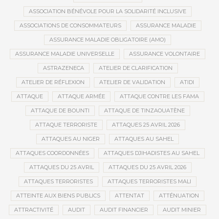
ASSOCIATION BÉNÉVOLE POUR LA SOLIDARITÉ INCLUSIVE
ASSOCIATIONS DE CONSOMMATEURS
ASSURANCE MALADIE
ASSURANCE MALADIE OBLIGATOIRE (AMO)
ASSURANCE MALADIE UNIVERSELLE
ASSURANCE VOLONTAIRE
ASTRAZENECA
ATELIER DE CLARIFICATION
ATELIER DE RÉFLEXION
ATELIER DE VALIDATION
ATIDI
ATTAQUE
ATTAQUE ARMÉE
ATTAQUE CONTRE LES FAMA
ATTAQUE DE BOUNTI
ATTAQUE DE TINZAOUATÈNE
ATTAQUE TERRORISTE
ATTAQUES 25 AVRIL 2026
ATTAQUES AU NIGER
ATTAQUES AU SAHEL
ATTAQUES COORDONNÉES
ATTAQUES DJIHADISTES AU SAHEL
ATTAQUES DU 25 AVRIL
ATTAQUES DU 25 AVRIL 2026
ATTAQUES TERRORISTES
ATTAQUES TERRORISTES MALI
ATTEINTE AUX BIENS PUBLICS
ATTENTAT
ATTÉNUATION
ATTRACTIVITÉ
AUDIT
AUDIT FINANCIER
AUDIT MINIER