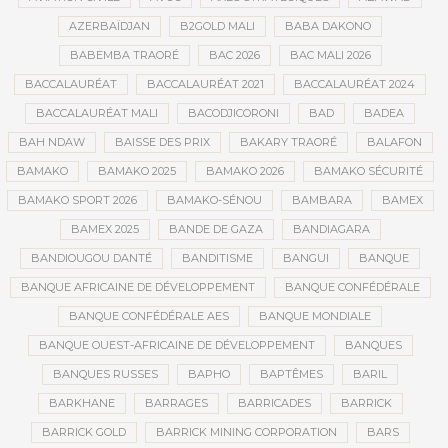
AZERBAÏDJAN
B2GOLD MALI
BABA DAKONO
BABEMBA TRAORÉ
BAC 2026
BAC MALI 2026
BACCALAURÉAT
BACCALAURÉAT 2021
BACCALAURÉAT 2024
BACCALAURÉAT MALI
BACODJICORONI
BAD
BADEA
BAH NDAW
BAISSE DES PRIX
BAKARY TRAORÉ
BALAFON
BAMAKO
BAMAKO 2025
BAMAKO 2026
BAMAKO SÉCURITÉ
BAMAKO SPORT 2026
BAMAKO-SÉNOU
BAMBARA
BAMEX
BAMEX 2025
BANDE DE GAZA
BANDIAGARA
BANDIOUGOU DANTÉ
BANDITISME
BANGUI
BANQUE
BANQUE AFRICAINE DE DÉVELOPPEMENT
BANQUE CONFÉDÉRALE
BANQUE CONFÉDÉRALE AES
BANQUE MONDIALE
BANQUE OUEST-AFRICAINE DE DÉVELOPPEMENT
BANQUES
BANQUES RUSSES
BAPHO
BAPTÊMES
BARIL
BARKHANE
BARRAGES
BARRICADES
BARRICK
BARRICK GOLD
BARRICK MINING CORPORATION
BARS