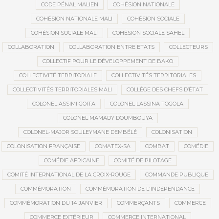
CODE PÉNAL MALIEN
COHÉSION NATIONALE
COHÉSION NATIONALE MALI
COHÉSION SOCIALE
COHÉSION SOCIALE MALI
COHÉSION SOCIALE SAHEL
COLLABORATION
COLLABORATION ENTRE ETATS
COLLECTEURS
COLLECTIF POUR LE DÉVELOPPEMENT DE BAKO
COLLECTIVITÉ TERRITORIALE
COLLECTIVITÉS TERRITORIALES
COLLECTIVITÉS TERRITORIALES MALI
COLLÈGE DES CHEFS D’ÉTAT
COLONEL ASSIMI GOÏTA
COLONEL LASSINA TOGOLA
COLONEL MAMADY DOUMBOUYA
COLONEL-MAJOR SOULEYMANE DEMBÉLÉ
COLONISATION
COLONISATION FRANÇAISE
COMATEX-SA
COMBAT
COMÉDIE
COMÉDIE AFRICAINE
COMITÉ DE PILOTAGE
COMITÉ INTERNATIONAL DE LA CROIX-ROUGE
COMMANDE PUBLIQUE
COMMÉMORATION
COMMÉMORATION DE L'INDÉPENDANCE
COMMÉMORATION DU 14 JANVIER
COMMERÇANTS
COMMERCE
COMMERCE EXTÉRIEUR
COMMERCE INTERNATIONAL