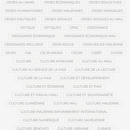
CRISES AU SAHEL
CRISES ÉCONOMIQUES
CRISES ÉDUCATIVES
CRISES HUMANITAIRES
CRISES MALIENNES
CRISES MONDIALES
CRISES POLITIQUES
CRISES SOCIALES
CRISES SOCIALES AU MALI
CRITIQUE
CRITIQUES
CRNC
CROISSANCE
CROISSANCE ÉCONOMIQUE
CROISSANCE ÉCONOMIQUE MALI
CROISSANCE INCLUSIVE
CROIX ROUGE
CROIX-ROUGE MALIENNE
CRUES
CSA
CSC BURKINA
CSCOM
CSRÉF
CUIVRE
CULTURE
CULTURE AFRICAINE
CULTURE AU MALI
CULTURE AU SERVICE DE LA PAIX
CULTURE DE LA LECTURE
CULTURE DE LA PAIX
CULTURE ET DÉVELOPPEMENT
CULTURE ET ÉCONOMIE
CULTURE ET PAIX
CULTURE ET PAIX AU MALI
CULTURE ET SOUVERAINETÉ
CULTURE GUINÉENNE
CULTURE MALI
CULTURE MALIENNE
CULTURE MALIENNE RAYONNEMENT INTERNATIONAL
CULTURE NUMÉRIQUE
CULTURE SAHÉLIENNE
CULTURE SÉNOUFO
CULTURE URBAINE
CURAGE