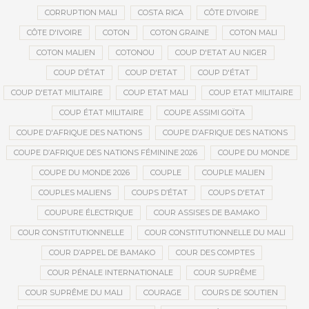
CORRUPTION MALI
COSTA RICA
CÔTE D’IVOIRE
CÔTE D'IVOIRE
COTON
COTON GRAINE
COTON MALI
COTON MALIEN
COTONOU
COUP D'ETAT AU NIGER
COUP D’ÉTAT
COUP D'ETAT
COUP D'ÉTAT
COUP D'ETAT MILITAIRE
COUP ETAT MALI
COUP ETAT MILITAIRE
COUP ÉTAT MILITAIRE
COUPE ASSIMI GOÏTA
COUPE D'AFRIQUE DES NATIONS
COUPE D’AFRIQUE DES NATIONS
COUPE D’AFRIQUE DES NATIONS FÉMININE 2026
COUPE DU MONDE
COUPE DU MONDE 2026
COUPLE
COUPLE MALIEN
COUPLES MALIENS
COUPS D’ÉTAT
COUPS D'ETAT
COUPURE ÉLECTRIQUE
COUR ASSISES DE BAMAKO
COUR CONSTITUTIONNELLE
COUR CONSTITUTIONNELLE DU MALI
COUR D’APPEL DE BAMAKO
COUR DES COMPTES
COUR PÉNALE INTERNATIONALE
COUR SUPRÊME
COUR SUPRÊME DU MALI
COURAGE
COURS DE SOUTIEN