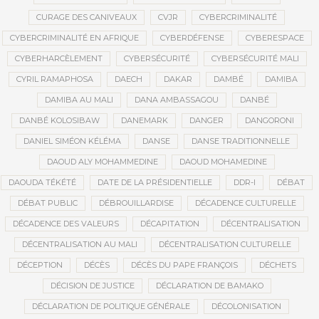
CURAGE DES CANIVEAUX
CVJR
CYBERCRIMINALITÉ
CYBERCRIMINALITÉ EN AFRIQUE
CYBERDÉFENSE
CYBERESPACE
CYBERHARCÈLEMENT
CYBERSÉCURITÉ
CYBERSÉCURITÉ MALI
CYRIL RAMAPHOSA
DAECH
DAKAR
DAMBÉ
DAMIBA
DAMIBA AU MALI
DANA AMBASSAGOU
DANBÉ
DANBÉ KOLOSIBAW
DANEMARK
DANGER
DANGORONI
DANIEL SIMÉON KÉLÉMA
DANSE
DANSE TRADITIONNELLE
DAOUD ALY MOHAMMEDINE
DAOUD MOHAMEDINE
DAOUDA TÉKÉTÉ
DATE DE LA PRÉSIDENTIELLE
DDR-I
DÉBAT
DÉBAT PUBLIC
DÉBROUILLARDISE
DÉCADENCE CULTURELLE
DÉCADENCE DES VALEURS
DÉCAPITATION
DÉCENTRALISATION
DÉCENTRALISATION AU MALI
DÉCENTRALISATION CULTURELLE
DÉCEPTION
DÉCÈS
DÉCÈS DU PAPE FRANÇOIS
DÉCHETS
DÉCISION DE JUSTICE
DÉCLARATION DE BAMAKO
DÉCLARATION DE POLITIQUE GÉNÉRALE
DÉCOLONISATION