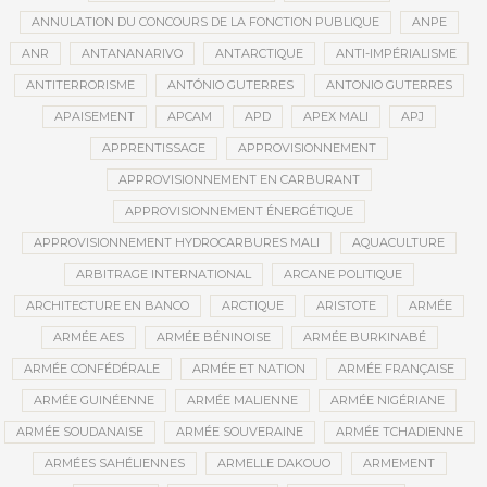
ANNULATION DU CONCOURS DE LA FONCTION PUBLIQUE
ANPE
ANR
ANTANANARIVO
ANTARCTIQUE
ANTI-IMPÉRIALISME
ANTITERRORISME
ANTÓNIO GUTERRES
ANTONIO GUTERRES
APAISEMENT
APCAM
APD
APEX MALI
APJ
APPRENTISSAGE
APPROVISIONNEMENT
APPROVISIONNEMENT EN CARBURANT
APPROVISIONNEMENT ÉNERGÉTIQUE
APPROVISIONNEMENT HYDROCARBURES MALI
AQUACULTURE
ARBITRAGE INTERNATIONAL
ARCANE POLITIQUE
ARCHITECTURE EN BANCO
ARCTIQUE
ARISTOTE
ARMÉE
ARMÉE AES
ARMÉE BÉNINOISE
ARMÉE BURKINABÉ
ARMÉE CONFÉDÉRALE
ARMÉE ET NATION
ARMÉE FRANÇAISE
ARMÉE GUINÉENNE
ARMÉE MALIENNE
ARMÉE NIGÉRIANE
ARMÉE SOUDANAISE
ARMÉE SOUVERAINE
ARMÉE TCHADIENNE
ARMÉES SAHÉLIENNES
ARMELLE DAKOUO
ARMEMENT