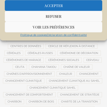
CENTRALE SOLAIRE DE SANANKOROBA
CENTRALES SOLAIRES
ACCEPTER
CENTRE D'INTELLIGENCE ARTIFICIELLE
REFUSER
CENTRE DE SANTÉ COMMUNAUTAIRE
CENTRE DU MALI
CENTRE INTERNATIONAL DE CONFÉRENCES DE BAMAKO
VOIR LES PRÉFÉRENCES
CENTRE MALI
Politique de cookies
Déclaration de confidentialité
CENTRE NATIONAL DES EXAMENS ET CONCOURS DE L’ÉDUCATION
CENTRES DE DONNÉES
CERCLE DE RÉFLEXION À DISTANCE
CÉRÉALES
CÉRÉALES RUSSES
CÉRÉMONIE DE DÉCORATION
CÉRÉMONIES DE MARIAGE
CÉRÉMONIES SOCIALES
CERVEAU
CEUTA
CHAHANA TAKIOU
CHAÎNE DE VALEUR
CHAÎNES D’APPROVISIONNEMENT
CHALEUR
CHANGEMENT
CHANGEMENT CLIMATIQUE
CHANGEMENT CLIMATIQUE AU SAHEL
CHANGEMENT CLIMATIQUE SAHEL
CHANGEMENT DE COMPORTEMENT
CHANGEMENT DE STRATÉGIE
CHARBON
CHARBON DE BOIS
CHARTE DE LA TRANSITION