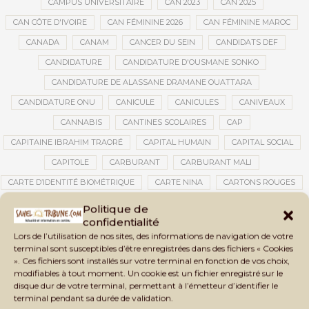
CAMPUS UNIVERSITAIRE
CAN 2023
CAN 2025
CAN CÔTE D'IVOIRE
CAN FÉMININE 2026
CAN FÉMININE MAROC
CANADA
CANAM
CANCER DU SEIN
CANDIDATS DEF
CANDIDATURE
CANDIDATURE D'OUSMANE SONKO
CANDIDATURE DE ALASSANE DRAMANE OUATTARA
CANDIDATURE ONU
CANICULE
CANICULES
CANIVEAUX
CANNABIS
CANTINES SCOLAIRES
CAP
CAPITAINE IBRAHIM TRAORÉ
CAPITAL HUMAIN
CAPITAL SOCIAL
CAPITOLE
CARBURANT
CARBURANT MALI
CARTE D’IDENTITÉ BIOMÉTRIQUE
CARTE NINA
CARTONS ROUGES
CASABLANCA
CATASTROPHE
CATASTROPHE NATURELLE
Politique de
confidentialité
CATASTROPHES CLIMATIQUES
CATASTROPHES NATURELLES
Lors de l’utilisation de nos sites, des informations de navigation de votre
CAUTION 10 000 DOLLARS
CAUTION DE VISA
CDAT
CECOGEC
terminal sont susceptibles d’être enregistrées dans des fichiers « Cookies
». Ces fichiers sont installés sur votre terminal en fonction de vos choix,
CEDEAO
CÉDÉAO
CEI
CÉLÉBRATION NATIONALE
CEMAC
modifiables à tout moment. Un cookie est un fichier enregistré sur le
CEMAPI
CEN-SNESUP
CENOU
CENSURE
disque dur de votre terminal, permettant à l’émetteur d’identifier le
terminal pendant sa durée de validation.
CENTRAFRIQUE
CENTRALE SOLAIRE