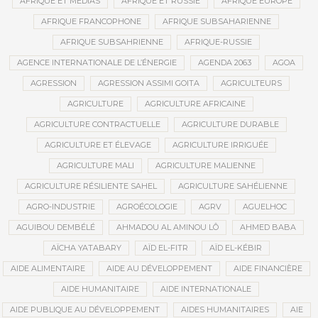
AFRIQUE ET MÉDIAS
AFRIQUE ET RUSSIE
AFRIQUE EUROPE
AFRIQUE FRANCOPHONE
AFRIQUE SUBSAHARIENNE
AFRIQUE SUBSAHRIENNE
AFRIQUE-RUSSIE
AGENCE INTERNATIONALE DE L’ÉNERGIE
AGENDA 2063
AGOA
AGRESSION
AGRESSION ASSIMI GOITA
AGRICULTEURS
AGRICULTURE
AGRICULTURE AFRICAINE
AGRICULTURE CONTRACTUELLE
AGRICULTURE DURABLE
AGRICULTURE ET ÉLEVAGE
AGRICULTURE IRRIGUÉE
AGRICULTURE MALI
AGRICULTURE MALIENNE
AGRICULTURE RÉSILIENTE SAHEL
AGRICULTURE SAHÉLIENNE
AGRO-INDUSTRIE
AGROÉCOLOGIE
AGRV
AGUELHOC
AGUIBOU DEMBÉLÉ
AHMADOU AL AMINOU LÔ
AHMED BABA
AÏCHA YATABARY
AÏD EL-FITR
AÏD EL-KÉBIR
AIDE ALIMENTAIRE
AIDE AU DÉVELOPPEMENT
AIDE FINANCIÈRE
AIDE HUMANITAIRE
AIDE INTERNATIONALE
AIDE PUBLIQUE AU DÉVELOPPEMENT
AIDES HUMANITAIRES
AIE