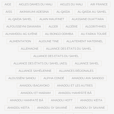
AIGE
AIGLES DAMES DU MALI
AIGLES DU MALI
AIR FRANCE
AISS
AKINWUMI ADESINA
AL-QAÏDA
AL-QAÏDA AU SAHEL
AL-QAÏDA SAHEL
ALAIN MAUFINET
ALASSANE OUATTARA
ALFOUSSEYNI DIAWARA
ALGER
ALGÉRIE
ALGORITHMES
ALHAMDOU AG ILYÈNE
ALI BONGO ODIMBA
ALI FARKA TOURÉ
ALIMENTATION
ALIOUNE TINE
ALLAITEMENT MATERNEL
ALLEMAGNE
ALLIANCE DES ÉTATS DU SAHEL
ALLIANCE DES ETATS DU SAHEL
ALLIANCE DES ÉTATS DU SAHEL (AES)
ALLIANCE SAHEL
ALLIANCE SAHÉLIENNE
ALLIANCES RÉGIONALES
ALOUSSÉNI SANOU
ALPHA CONDÉ
AMADOU AYA SANOGO
AMADOU BAGAYOKO
AMADOU ET LES AUTRES
AMADOU ET MARIAM
AMADOU HAMPÂTÉ BÂ
AMADOU HAMPATÉ BÂ
AMADOU HOTT
AMADOU KÉITA
AMADOU KEÏTA
AMADOU SY SAVANÉ
AMADOU SY SAVANE