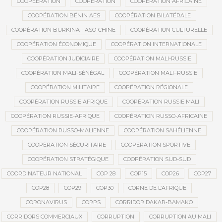
COOPEERATION
COOPÉRATION
COOPÉRATION AFRICAINE
COOPÉRATION BÉNIN AES
COOPÉRATION BILATÉRALE
COOPÉRATION BURKINA FASO-CHINE
COOPÉRATION CULTURELLE
COOPÉRATION ÉCONOMIQUE
COOPÉRATION INTERNATIONALE
COOPÉRATION JUDICIAIRE
COOPÉRATION MALI-RUSSIE
COOPÉRATION MALI-SÉNÉGAL
COOPÉRATION MALI–RUSSIE
COOPÉRATION MILITAIRE
COOPÉRATION RÉGIONALE
COOPÉRATION RUSSIE AFRIQUE
COOPÉRATION RUSSIE MALI
COOPÉRATION RUSSIE-AFRIQUE
COOPÉRATION RUSSO-AFRICAINE
COOPÉRATION RUSSO-MALIENNE
COOPÉRATION SAHÉLIENNE
COOPÉRATION SÉCURITAIRE
COOPÉRATION SPORTIVE
COOPÉRATION STRATÉGIQUE
COOPÉRATION SUD-SUD
COORDINATEUR NATIONAL
COP 28
COP15
COP26
COP27
COP28
COP29
COP30
CORNE DE L’AFRIQUE
CORONAVIRUS
CORPS
CORRIDOR DAKAR-BAMAKO
CORRIDORS COMMERCIAUX
CORRUPTION
CORRUPTION AU MALI