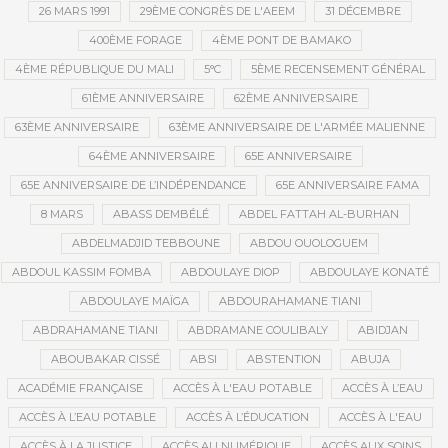
26 MARS 1991
29ÈME CONGRÈS DE L'AEEM
31 DÉCEMBRE
400ÈME FORAGE
4ÈME PONT DE BAMAKO
4ÈME RÉPUBLIQUE DU MALI
5°C
5ÈME RECENSEMENT GÉNÉRAL
61ÈME ANNIVERSAIRE
62ÈME ANNIVERSAIRE
63ÈME ANNIVERSAIRE
63ÈME ANNIVERSAIRE DE L'ARMÉE MALIENNE
64ÈME ANNIVERSAIRE
65E ANNIVERSAIRE
65E ANNIVERSAIRE DE L’INDÉPENDANCE
65E ANNIVERSAIRE FAMA
8 MARS
ABASS DEMBÉLÉ
ABDEL FATTAH AL-BURHAN
ABDELMADJID TEBBOUNE
ABDOU OUOLOGUEM
ABDOUL KASSIM FOMBA
ABDOULAYE DIOP
ABDOULAYE KONATÉ
ABDOULAYE MAÏGA
ABDOURAHAMANE TIANI
ABDRAHAMANE TIANI
ABDRAMANE COULIBALY
ABIDJAN
ABOUBAKAR CISSÉ
ABSI
ABSTENTION
ABUJA
ACADÉMIE FRANÇAISE
ACCÈS À L'EAU POTABLE
ACCÈS À L’EAU
ACCÈS À L’EAU POTABLE
ACCÈS À L’ÉDUCATION
ACCÈS À L'EAU
ACCÈS À LA JUSTICE
ACCÈS AU NUMÉRIQUE
ACCÈS AUX SOINS