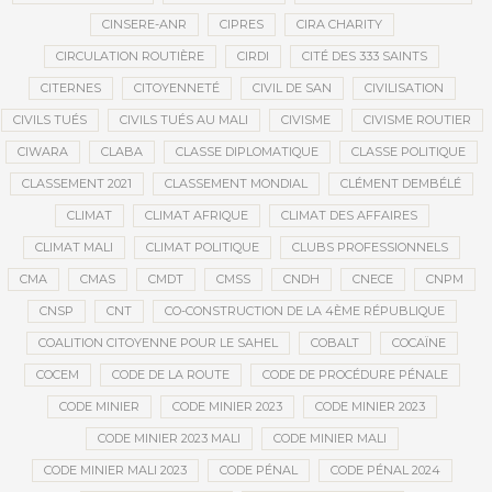
CINSERE-ANR
CIPRES
CIRA CHARITY
CIRCULATION ROUTIÈRE
CIRDI
CITÉ DES 333 SAINTS
CITERNES
CITOYENNETÉ
CIVIL DE SAN
CIVILISATION
CIVILS TUÉS
CIVILS TUÉS AU MALI
CIVISME
CIVISME ROUTIER
CIWARA
CLABA
CLASSE DIPLOMATIQUE
CLASSE POLITIQUE
CLASSEMENT 2021
CLASSEMENT MONDIAL
CLÉMENT DEMBÉLÉ
CLIMAT
CLIMAT AFRIQUE
CLIMAT DES AFFAIRES
CLIMAT MALI
CLIMAT POLITIQUE
CLUBS PROFESSIONNELS
CMA
CMAS
CMDT
CMSS
CNDH
CNECE
CNPM
CNSP
CNT
CO-CONSTRUCTION DE LA 4ÈME RÉPUBLIQUE
COALITION CITOYENNE POUR LE SAHEL
COBALT
COCAÏNE
COCEM
CODE DE LA ROUTE
CODE DE PROCÉDURE PÉNALE
CODE MINIER
CODE MINIER 2023
CODE MINIER 2023
CODE MINIER 2023 MALI
CODE MINIER MALI
CODE MINIER MALI 2023
CODE PÉNAL
CODE PÉNAL 2024