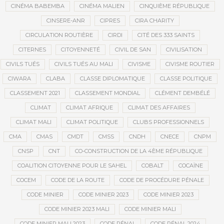
CINÉMA BABEMBA
CINÉMA MALIEN
CINQUIÈME RÉPUBLIQUE
CINSERE-ANR
CIPRES
CIRA CHARITY
CIRCULATION ROUTIÈRE
CIRDI
CITÉ DES 333 SAINTS
CITERNES
CITOYENNETÉ
CIVIL DE SAN
CIVILISATION
CIVILS TUÉS
CIVILS TUÉS AU MALI
CIVISME
CIVISME ROUTIER
CIWARA
CLABA
CLASSE DIPLOMATIQUE
CLASSE POLITIQUE
CLASSEMENT 2021
CLASSEMENT MONDIAL
CLÉMENT DEMBÉLÉ
CLIMAT
CLIMAT AFRIQUE
CLIMAT DES AFFAIRES
CLIMAT MALI
CLIMAT POLITIQUE
CLUBS PROFESSIONNELS
CMA
CMAS
CMDT
CMSS
CNDH
CNECE
CNPM
CNSP
CNT
CO-CONSTRUCTION DE LA 4ÈME RÉPUBLIQUE
COALITION CITOYENNE POUR LE SAHEL
COBALT
COCAÏNE
COCEM
CODE DE LA ROUTE
CODE DE PROCÉDURE PÉNALE
CODE MINIER
CODE MINIER 2023
CODE MINIER 2023
CODE MINIER 2023 MALI
CODE MINIER MALI
CODE MINIER MALI 2023
CODE PÉNAL
CODE PÉNAL 2024