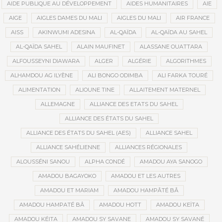
AIDE PUBLIQUE AU DÉVELOPPEMENT
AIDES HUMANITAIRES
AIE
AIGE
AIGLES DAMES DU MALI
AIGLES DU MALI
AIR FRANCE
AISS
AKINWUMI ADESINA
AL-QAÏDA
AL-QAÏDA AU SAHEL
AL-QAÏDA SAHEL
ALAIN MAUFINET
ALASSANE OUATTARA
ALFOUSSEYNI DIAWARA
ALGER
ALGÉRIE
ALGORITHMES
ALHAMDOU AG ILYÈNE
ALI BONGO ODIMBA
ALI FARKA TOURÉ
ALIMENTATION
ALIOUNE TINE
ALLAITEMENT MATERNEL
ALLEMAGNE
ALLIANCE DES ETATS DU SAHEL
ALLIANCE DES ÉTATS DU SAHEL
ALLIANCE DES ÉTATS DU SAHEL (AES)
ALLIANCE SAHEL
ALLIANCE SAHÉLIENNE
ALLIANCES RÉGIONALES
ALOUSSÉNI SANOU
ALPHA CONDÉ
AMADOU AYA SANOGO
AMADOU BAGAYOKO
AMADOU ET LES AUTRES
AMADOU ET MARIAM
AMADOU HAMPÂTÉ BÂ
AMADOU HAMPATÉ BÂ
AMADOU HOTT
AMADOU KEÏTA
AMADOU KÉITA
AMADOU SY SAVANE
AMADOU SY SAVANÉ