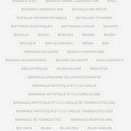
BARRICK GOLD
BARRICK MINING CORPORATION
BARS
BASSIROU DIOMAYE FAYE
BATAILLE DES RÉCITS
BATAILLE INFORMATIONNELLE
BATAILLON TCHADIEN
BATTERIES ÉLECTRIQUES
BATTERIES LITHIUM
BAUXITE
BAZOUM
BCEAO
BCID-AES
BEIJING
BELÉM
BELGIQUE
BEN LE CERVEAU
BÉNIN
BER
BERNARD AYLWARD
BESOIN HUMANITAIRE
BESOINS HUMANITAIRES
BEURRE DE KARITÉ
BIAIS COGNITIFS
BIBLIOTHÈQUES
BICÉPHALISME
BIEN-ÊTRE
BIENNALE AFRICAINE DE LA PHOTOGRAPHIE
BIENNALE ARTISTIQUE ET CULTURELLE
BIENNALE ARTISTIQUE ET CULTURELLE 2025
BIENNALE ARTISTIQUE ET CULTURELLE DE TOMBOUCTOU 2025
BIENNALE ARTISTIQUE ET CULTURELLE TOMBOUCTOU 2025
BIENNALE DE TOMBOUCTOU
BIENNALE SPORTIVE MALI
BIG DATA
BILAN
BILAN 2024
BILAN ANNUEL