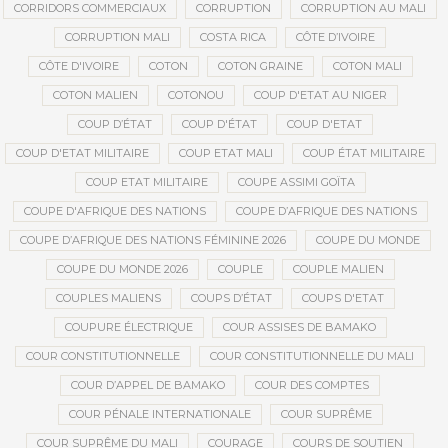
CORRIDORS COMMERCIAUX
CORRUPTION
CORRUPTION AU MALI
CORRUPTION MALI
COSTA RICA
CÔTE D’IVOIRE
CÔTE D'IVOIRE
COTON
COTON GRAINE
COTON MALI
COTON MALIEN
COTONOU
COUP D'ETAT AU NIGER
COUP D’ÉTAT
COUP D'ÉTAT
COUP D'ETAT
COUP D'ETAT MILITAIRE
COUP ETAT MALI
COUP ÉTAT MILITAIRE
COUP ETAT MILITAIRE
COUPE ASSIMI GOÏTA
COUPE D'AFRIQUE DES NATIONS
COUPE D’AFRIQUE DES NATIONS
COUPE D’AFRIQUE DES NATIONS FÉMININE 2026
COUPE DU MONDE
COUPE DU MONDE 2026
COUPLE
COUPLE MALIEN
COUPLES MALIENS
COUPS D’ÉTAT
COUPS D'ETAT
COUPURE ÉLECTRIQUE
COUR ASSISES DE BAMAKO
COUR CONSTITUTIONNELLE
COUR CONSTITUTIONNELLE DU MALI
COUR D’APPEL DE BAMAKO
COUR DES COMPTES
COUR PÉNALE INTERNATIONALE
COUR SUPRÊME
COUR SUPRÊME DU MALI
COURAGE
COURS DE SOUTIEN