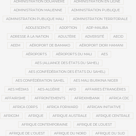
ADMINISTRATION DOUANIÈRE
ADMINISTRATION EN LIGNE
ADMINISTRATION MALIENNE
ADMINISTRATION PUBLIQUE
ADMINISTRATION PUBLIQUE MALI
ADMINISTRATION TERRITORIALE
ADOLESCENTS
ADOPTION
ADP-MALIBA
ADRESSE À LA NATION
ADULTÈRE
ADVERSITÉ
AECID
AEEM
AÉROPORT DE BAMAKO
AÉROPORT DIORI HAMANI
AÉROPORTS
AÉROPORTS DU MALI
AES
AES (ALLIANCE DES ÉTATS DU SAHEL)
AES (CONFÉDÉRATION DES ÉTATS DU SAHEL)
AES CONFÉDÉRATION SAHEL
AES MALI BURKINA NIGER
AES MÉDIAS
AES-ALGÉRIE
AFD
AFFAIRES ÉTRANGÈRES
AFFAIRISME
AFFRONTEMENTS
AFREXIMBANK
AFRICA CDC
AFRICA CORPS
AFRICA FORWARD
AFRICAN INITIATIVE
AFRICOM
AFRIQUE
AFRIQUE AUSTRALE
AFRIQUE CENTRALE
AFRIQUE CONTEMPORAINE
AFRIQUE DE L’OUEST
AFRIQUE DE L'OUEST
AFRIQUE DU NORD
AFRIQUE DU SUD