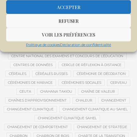
CENTRAFRIQUE
CENTRALE SOLAIRE
ACCEPTER
CENTRALE SOLAIRE DE SANANKOROBA
CENTRALES SOLAIRES
REFUSER
CENTRE D'INTELLIGENCE ARTIFICIELLE
CENTRE DE SANTÉ COMMUNAUTAIRE
CENTRE DU MALI
VOIR LES PRÉFÉRENCES
CENTRE INTERNATIONAL DE CONFÉRENCES DE BAMAKO
Politique de cookies
Déclaration de confidentialité
CENTRE MALI
CENTRE NATIONAL DES EXAMENS ET CONCOURS DE L’ÉDUCATION
CENTRES DE DONNÉES
CERCLE DE RÉFLEXION À DISTANCE
CÉRÉALES
CÉRÉALES RUSSES
CÉRÉMONIE DE DÉCORATION
CÉRÉMONIES DE MARIAGE
CÉRÉMONIES SOCIALES
CERVEAU
CEUTA
CHAHANA TAKIOU
CHAÎNE DE VALEUR
CHAÎNES D’APPROVISIONNEMENT
CHALEUR
CHANGEMENT
CHANGEMENT CLIMATIQUE
CHANGEMENT CLIMATIQUE AU SAHEL
CHANGEMENT CLIMATIQUE SAHEL
CHANGEMENT DE COMPORTEMENT
CHANGEMENT DE STRATÉGIE
CHARBON
CHARBON DE BOIS
CHARTE DE LA TRANSITION