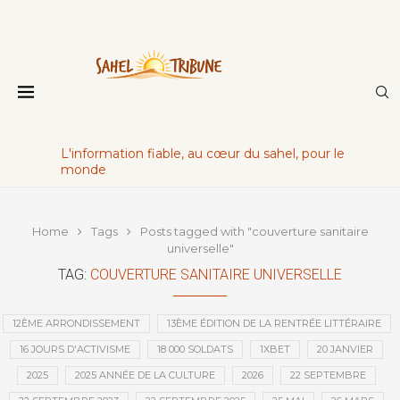
L'information fiable, au cœur du sahel, pour le
monde
Home
Tags
Posts tagged with "couverture sanitaire
universelle"
TAG:
COUVERTURE SANITAIRE UNIVERSELLE
12ÈME ARRONDISSEMENT
13ÈME ÉDITION DE LA RENTRÉE LITTÉRAIRE
16 JOURS D'ACTIVISME
18 000 SOLDATS
1XBET
20 JANVIER
2025
2025 ANNÉE DE LA CULTURE
2026
22 SEPTEMBRE