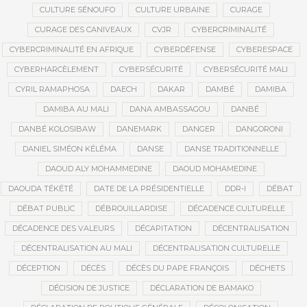
CULTURE SÉNOUFO
CULTURE URBAINE
CURAGE
CURAGE DES CANIVEAUX
CVJR
CYBERCRIMINALITÉ
CYBERCRIMINALITÉ EN AFRIQUE
CYBERDÉFENSE
CYBERESPACE
CYBERHARCÈLEMENT
CYBERSÉCURITÉ
CYBERSÉCURITÉ MALI
CYRIL RAMAPHOSA
DAECH
DAKAR
DAMBÉ
DAMIBA
DAMIBA AU MALI
DANA AMBASSAGOU
DANBÉ
DANBÉ KOLOSIBAW
DANEMARK
DANGER
DANGORONI
DANIEL SIMÉON KÉLÉMA
DANSE
DANSE TRADITIONNELLE
DAOUD ALY MOHAMMEDINE
DAOUD MOHAMEDINE
DAOUDA TÉKÉTÉ
DATE DE LA PRÉSIDENTIELLE
DDR-I
DÉBAT
DÉBAT PUBLIC
DÉBROUILLARDISE
DÉCADENCE CULTURELLE
DÉCADENCE DES VALEURS
DÉCAPITATION
DÉCENTRALISATION
DÉCENTRALISATION AU MALI
DÉCENTRALISATION CULTURELLE
DÉCEPTION
DÉCÈS
DÉCÈS DU PAPE FRANÇOIS
DÉCHETS
DÉCISION DE JUSTICE
DÉCLARATION DE BAMAKO