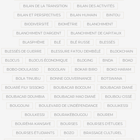
BILAN DE LA TRANSITION
BILAN DES ACTIVITÉS
BILAN ET PERSPECTIVES
BILAN HUMAIN
BINTOU
BIODIVERSITÉ
BIOMÉTRIE
BLANCHIMENT
BLANCHIMENT D’ARGENT
BLANCHIMENT DE CAPITAUX
BLASPHÈME
BLÉ
BLÉ RUSSE
BLESSÉS
BLESSÉS DE GUERRE
BLESSURE FATOU DEMBÉLÉ
BLOCKCHAIN
BLOCUS
BLOCUS ÉCONOMIQUE
BLOGING
BNDA
BOAD
BOBO-DIOULASSO
BOGOLAN
BOKAR BIRO
BOKO HARAM
BOLA TINUBU
BONNE GOUVERNANCE
BOTSWANA
BOUARÉ FILY SISSOKO
BOUBACAR BOCOUM
BOUBACAR DIANÉ
BOUBACAR DOUMBIA
BOUBACAR MAO DIANÉ
BOUBOU CISSÉ
BOUGOUNI
BOULEVARD DE L’INDÉPENDANCE
BOULIKESSI
BOULKESSI
BOURAKÉBOUGOU
BOUREM
BOURÉMA KANSAYE
BOURSES
BOURSES D'ÉTUDES
BOURSES ÉTUDIANTS
BOZO
BRASSAGE CULTUREL