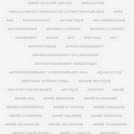
ANNÉE SCOLAIRE 2020-2021
ANNULATION
ANNULATION DU CONCOURS DE LA FONCTION PUBLIQUE
ANPE
ANR
ANTANANARIVO
ANTARCTIQUE
ANTI-IMPÉRIALISME
ANTITERRORISME
ANTÓNIO GUTERRES
ANTONIO GUTERRES
APAISEMENT
APCAM
APD
APEX MALI
APJ
APPRENTISSAGE
APPROVISIONNEMENT
APPROVISIONNEMENT EN CARBURANT
APPROVISIONNEMENT ÉNERGÉTIQUE
APPROVISIONNEMENT HYDROCARBURES MALI
AQUACULTURE
ARBITRAGE INTERNATIONAL
ARCANE POLITIQUE
ARCHITECTURE EN BANCO
ARCTIQUE
ARISTOTE
ARMÉE
ARMÉE AES
ARMÉE BÉNINOISE
ARMÉE BURKINABÉ
ARMÉE CONFÉDÉRALE
ARMÉE ET NATION
ARMÉE FRANÇAISE
ARMÉE GUINÉENNE
ARMÉE MALIENNE
ARMÉE NIGÉRIANE
ARMÉE SOUDANAISE
ARMÉE SOUVERAINE
ARMÉE TCHADIENNE
ARMÉES SAHÉLIENNES
ARMELLE DAKOUO
ARMEMENT