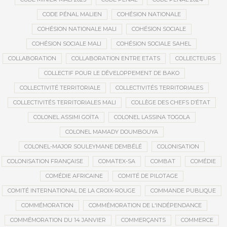
CODE PÉNAL MALIEN
COHÉSION NATIONALE
COHÉSION NATIONALE MALI
COHÉSION SOCIALE
COHÉSION SOCIALE MALI
COHÉSION SOCIALE SAHEL
COLLABORATION
COLLABORATION ENTRE ETATS
COLLECTEURS
COLLECTIF POUR LE DÉVELOPPEMENT DE BAKO
COLLECTIVITÉ TERRITORIALE
COLLECTIVITÉS TERRITORIALES
COLLECTIVITÉS TERRITORIALES MALI
COLLÈGE DES CHEFS D’ÉTAT
COLONEL ASSIMI GOÏTA
COLONEL LASSINA TOGOLA
COLONEL MAMADY DOUMBOUYA
COLONEL-MAJOR SOULEYMANE DEMBÉLÉ
COLONISATION
COLONISATION FRANÇAISE
COMATEX-SA
COMBAT
COMÉDIE
COMÉDIE AFRICAINE
COMITÉ DE PILOTAGE
COMITÉ INTERNATIONAL DE LA CROIX-ROUGE
COMMANDE PUBLIQUE
COMMÉMORATION
COMMÉMORATION DE L'INDÉPENDANCE
COMMÉMORATION DU 14 JANVIER
COMMERÇANTS
COMMERCE