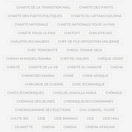
CHARTE DE LA TRANSITION MALI
CHARTE DES PARTIS
CHARTE DES PARTIS POLITIQUES
CHARTE DU LIPTAKO-GOURMA
CHARTE NATIONALE
CHARTE NATIONALE POUR LA PAIX
CHARTE POUR LA PAIX
CHATGPT
CHAUFFEURS
CHAUFFEURS MALIENS
CHEF DE FILE OPPOSITION MALIENNE
CHEF TERRORISTE
CHEICK TIDIANE SECK
CHEIKH AHMADOU BAMBA
CHEPTEL MALIEN
CHÈQUE GÉANT
CHERTÉ
CHERTÉ DE LA VIE
CHERTÉ DU MARCHÉ
CHICHA
CHIENCORO DIARRA
CHINE
CHINE AFRIQUE
CHIRURGIE DE GUERRE
CHOC ÉCONOMIQUE
CHOCS ÉCONOMIQUES
CHOGUEL KOKALLA MAÏGA
CHÔMAGE
CHÔMAGE DES JEUNES
CHRONIQUEURS CONDAMNÉS
CHRONOGRAMME DES ÉLECTIONS
CHU GABRIEL TOURÉ
CHUTE IBK
CICB
CICB BAMAKO
CICR
CICR MALI
CIGARETTE
CINEMA
CINÉMA
CINÉMA AFRICAIN