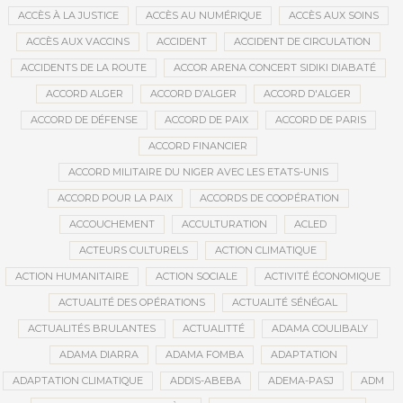
ACCÈS À LA JUSTICE
ACCÈS AU NUMÉRIQUE
ACCÈS AUX SOINS
ACCÈS AUX VACCINS
ACCIDENT
ACCIDENT DE CIRCULATION
ACCIDENTS DE LA ROUTE
ACCOR ARENA CONCERT SIDIKI DIABATÉ
ACCORD ALGER
ACCORD D’ALGER
ACCORD D'ALGER
ACCORD DE DÉFENSE
ACCORD DE PAIX
ACCORD DE PARIS
ACCORD FINANCIER
ACCORD MILITAIRE DU NIGER AVEC LES ETATS-UNIS
ACCORD POUR LA PAIX
ACCORDS DE COOPÉRATION
ACCOUCHEMENT
ACCULTURATION
ACLED
ACTEURS CULTURELS
ACTION CLIMATIQUE
ACTION HUMANITAIRE
ACTION SOCIALE
ACTIVITÉ ÉCONOMIQUE
ACTUALITÉ DES OPÉRATIONS
ACTUALITÉ SÉNÉGAL
ACTUALITÉS BRULANTES
ACTUALITTÉ
ADAMA COULIBALY
ADAMA DIARRA
ADAMA FOMBA
ADAPTATION
ADAPTATION CLIMATIQUE
ADDIS-ABEBA
ADEMA-PASJ
ADM