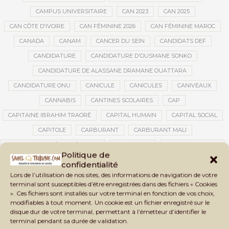
CAMPUS UNIVERSITAIRE
CAN 2023
CAN 2025
CAN CÔTE D'IVOIRE
CAN FÉMININE 2026
CAN FÉMININE MAROC
CANADA
CANAM
CANCER DU SEIN
CANDIDATS DEF
CANDIDATURE
CANDIDATURE D'OUSMANE SONKO
CANDIDATURE DE ALASSANE DRAMANE OUATTARA
CANDIDATURE ONU
CANICULE
CANICULES
CANIVEAUX
CANNABIS
CANTINES SCOLAIRES
CAP
CAPITAINE IBRAHIM TRAORÉ
CAPITAL HUMAIN
CAPITAL SOCIAL
CAPITOLE
CARBURANT
CARBURANT MALI
CARTE D’IDENTITÉ BIOMÉTRIQUE
CARTE NINA
CARTONS ROUGES
Politique de
CASABLANCA
CATASTROPHE
CATASTROPHE NATURELLE
confidentialité
CATASTROPHES CLIMATIQUES
CATASTROPHES NATURELLES
Lors de l’utilisation de nos sites, des informations de navigation de votre
terminal sont susceptibles d’être enregistrées dans des fichiers « Cookies
CAUTION 10 000 DOLLARS
CAUTION DE VISA
CDAT
CECOGEC
». Ces fichiers sont installés sur votre terminal en fonction de vos choix,
modifiables à tout moment. Un cookie est un fichier enregistré sur le
CÉDÉAO
CEDEAO
CEI
CÉLÉBRATION NATIONALE
CEMAC
disque dur de votre terminal, permettant à l’émetteur d’identifier le
CEMAPI
CEN-SNESUP
CENOU
CENSURE
terminal pendant sa durée de validation.