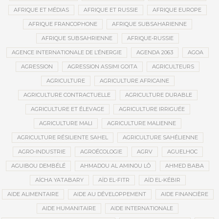
AFRIQUE ET MÉDIAS
AFRIQUE ET RUSSIE
AFRIQUE EUROPE
AFRIQUE FRANCOPHONE
AFRIQUE SUBSAHARIENNE
AFRIQUE SUBSAHRIENNE
AFRIQUE-RUSSIE
AGENCE INTERNATIONALE DE L’ÉNERGIE
AGENDA 2063
AGOA
AGRESSION
AGRESSION ASSIMI GOITA
AGRICULTEURS
AGRICULTURE
AGRICULTURE AFRICAINE
AGRICULTURE CONTRACTUELLE
AGRICULTURE DURABLE
AGRICULTURE ET ÉLEVAGE
AGRICULTURE IRRIGUÉE
AGRICULTURE MALI
AGRICULTURE MALIENNE
AGRICULTURE RÉSILIENTE SAHEL
AGRICULTURE SAHÉLIENNE
AGRO-INDUSTRIE
AGROÉCOLOGIE
AGRV
AGUELHOC
AGUIBOU DEMBÉLÉ
AHMADOU AL AMINOU LÔ
AHMED BABA
AÏCHA YATABARY
AÏD EL-FITR
AÏD EL-KÉBIR
AIDE ALIMENTAIRE
AIDE AU DÉVELOPPEMENT
AIDE FINANCIÈRE
AIDE HUMANITAIRE
AIDE INTERNATIONALE