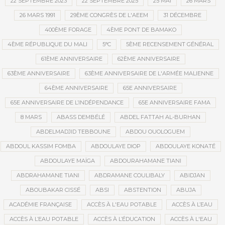
22 SEPTEMBRE 2023
22 SEPTEMBRE 2025
25 MAI
26 MARS
26 MARS 1991
29ÈME CONGRÈS DE L'AEEM
31 DÉCEMBRE
400ÈME FORAGE
4ÈME PONT DE BAMAKO
4ÈME RÉPUBLIQUE DU MALI
5°C
5ÈME RECENSEMENT GÉNÉRAL
61ÈME ANNIVERSAIRE
62ÈME ANNIVERSAIRE
63ÈME ANNIVERSAIRE
63ÈME ANNIVERSAIRE DE L'ARMÉE MALIENNE
64ÈME ANNIVERSAIRE
65E ANNIVERSAIRE
65E ANNIVERSAIRE DE L’INDÉPENDANCE
65E ANNIVERSAIRE FAMA
8 MARS
ABASS DEMBÉLÉ
ABDEL FATTAH AL-BURHAN
ABDELMADJID TEBBOUNE
ABDOU OUOLOGUEM
ABDOUL KASSIM FOMBA
ABDOULAYE DIOP
ABDOULAYE KONATÉ
ABDOULAYE MAÏGA
ABDOURAHAMANE TIANI
ABDRAHAMANE TIANI
ABDRAMANE COULIBALY
ABIDJAN
ABOUBAKAR CISSÉ
ABSI
ABSTENTION
ABUJA
ACADÉMIE FRANÇAISE
ACCÈS À L'EAU POTABLE
ACCÈS À L’EAU
ACCÈS À L’EAU POTABLE
ACCÈS À L’ÉDUCATION
ACCÈS À L'EAU