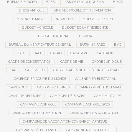
BRÉMA ELY DICKO
BRÉSIL
BRICE OLIGUI NGUEMA
BRICS
BRICS AFRIQUE
BRIGADE MOBILE D’INTERVENTION
BRUNO LE MAIRE
BRUXELLES
BUDGET 2027-2029
BUDGET AGRICOLE
BUDGET DE LA PRÉSIDENCE
BUDGET NATIONAL
BUMDA
BUREAU DU VÉRIFICATEUR GÉNÉRAL
BURKINA FASO
BVG
BYD
CAAT
CACAO
CADASTRE
CADEAUX
CADRE DE CONCERTATION
CADRE DE VIE
CADRE JURIDIQUE
CAF
CAFÉ PHILO
CAISSE MALIENNE DE SÉCURITÉ SOCIALE
CALENDRIER COUPE DU MONDE
CALENDRIER ÉLECTORAL
CAMEROUN
CAMIONS-CITERNES
CAMP COMPÉTITION MALI
CAMP DE RÉFUGIÉS
CAMP DES DÉPLACÉS
CAMP MILITAIRE
CAMPAGNE AGRICOLE
CAMPAGNE AGRICOLE 2025
CAMPAGNE DE DISTRIBUTION
CAMPAGNE DE VACCINATION
CAMPAGNE DE VACCINATION COVID-19 EN AFRIQUE
CAMPAGNE ÉLECTORALE
CAMPAGNE PRÉSIDENTIELLE