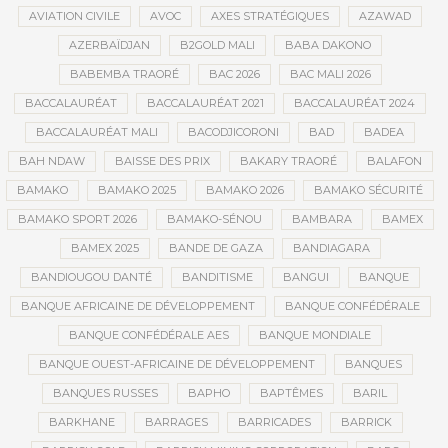
AVIATION CIVILE
AVOC
AXES STRATÉGIQUES
AZAWAD
AZERBAÏDJAN
B2GOLD MALI
BABA DAKONO
BABEMBA TRAORÉ
BAC 2026
BAC MALI 2026
BACCALAURÉAT
BACCALAURÉAT 2021
BACCALAURÉAT 2024
BACCALAURÉAT MALI
BACODJICORONI
BAD
BADEA
BAH NDAW
BAISSE DES PRIX
BAKARY TRAORÉ
BALAFON
BAMAKO
BAMAKO 2025
BAMAKO 2026
BAMAKO SÉCURITÉ
BAMAKO SPORT 2026
BAMAKO-SÉNOU
BAMBARA
BAMEX
BAMEX 2025
BANDE DE GAZA
BANDIAGARA
BANDIOUGOU DANTÉ
BANDITISME
BANGUI
BANQUE
BANQUE AFRICAINE DE DÉVELOPPEMENT
BANQUE CONFÉDÉRALE
BANQUE CONFÉDÉRALE AES
BANQUE MONDIALE
BANQUE OUEST-AFRICAINE DE DÉVELOPPEMENT
BANQUES
BANQUES RUSSES
BAPHO
BAPTÊMES
BARIL
BARKHANE
BARRAGES
BARRICADES
BARRICK