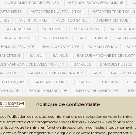
AUTONOMISATION DES JEUNES
AUTONOMISATION ÉCONOMIQUE
A
OUTUMIÈRES
AUTORITÉS DE LA TRANSITION
AUTORITÉS TRADITIONNE
EUNES
AVENIR DU MALI
AVENIR DU SAHEL
AVENIR POLITIQUE
AZERBAÏDJAN
B2GOLD MALI
BABA DAKONO
BABEMBA TRAO
CCALAURÉAT MALI
BACODJICORONI
BAD
BADEA
BAH NDA
BAMAKO SÉCURITÉ
BAMAKO SPORT 2026
BAMAKO-SÉNOU
BAM
BANDITISME
BANGUI
BANQUE
BANQUE AFRICAINE DE DÉVELOP
EST-AFRICAINE DE DÉVELOPPEMENT
BANQUES
BANQUES RUSSES
RICK GOLD
BARRICK MINING CORPORATION
BARS
BASSIROU DIO
S ÉLECTRIQUES
BATTERIES LITHIUM
BAUXITE
BAZOUM
BCE
D AYLWARD
BESOIN HUMANITAIRE
BESOINS HUMANITAIRES
BEU
CAINE DE LA PHOTOGRAPHIE
BIENNALE ARTISTIQUE ET CULTURELLE
B
Politique de confidentialité
NNALE ARTISTIQUE ET CULTURELLE TOMBOUCTOU 2025
BIENNALE DE TOM
s de l’utilisation de nos sites, des informations de navigation de votre terminal
A TRANSITION
BILAN DES ACTIVITÉS
BILAN ET PERSPECTIVES
BIL
t susceptibles d’être enregistrées dans des fichiers « Cookies ». Ces fichiers sont
BLANCHIMENT DE CAPITAUX
BLASPHÈME
BLÉ
BLÉ RUSSE
tallés sur votre terminal en fonction de vos choix, modifiables à tout moment.
kie est un fichier enregistré sur le disque dur de votre terminal, permettant à
CONOMIQUE
BLOGING
BNDA
BOAD
BOBO-DIOULASSO
BO