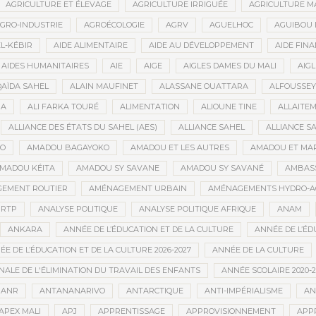
AGRICULTURE ET ÉLEVAGE
AGRICULTURE IRRIGUÉE
AGRICULTURE M
GRO-INDUSTRIE
AGROÉCOLOGIE
AGRV
AGUELHOC
AGUIBOU
EL-KÉBIR
AIDE ALIMENTAIRE
AIDE AU DÉVELOPPEMENT
AIDE FINA
AIDES HUMANITAIRES
AIE
AIGE
AIGLES DAMES DU MALI
AIGL
QAÏDA SAHEL
ALAIN MAUFINET
ALASSANE OUATTARA
ALFOUSSEY
BA
ALI FARKA TOURÉ
ALIMENTATION
ALIOUNE TINE
ALLAITE
ALLIANCE DES ÉTATS DU SAHEL (AES)
ALLIANCE SAHEL
ALLIANCE S
GO
AMADOU BAGAYOKO
AMADOU ET LES AUTRES
AMADOU ET MA
MADOU KÉITA
AMADOU SY SAVANE
AMADOU SY SAVANÉ
AMBAS
EMENT ROUTIER
AMÉNAGEMENT URBAIN
AMÉNAGEMENTS HYDRO-A
RTP
ANALYSE POLITIQUE
ANALYSE POLITIQUE AFRIQUE
ANAM
ANKARA
ANNÉE DE L’ÉDUCATION ET DE LA CULTURE
ANNÉE DE L’ÉD
E DE L’ÉDUCATION ET DE LA CULTURE 2026-2027
ANNÉE DE LA CULTURE
ALE DE L'ÉLIMINATION DU TRAVAIL DES ENFANTS
ANNÉE SCOLAIRE 2020-2
ANR
ANTANANARIVO
ANTARCTIQUE
ANTI-IMPÉRIALISME
AN
APEX MALI
APJ
APPRENTISSAGE
APPROVISIONNEMENT
APP