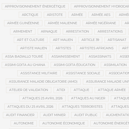
APPROVISIONNEMENT ÉNERGÉTIQUE
APPROVISIONNEMENT HYDROCAR
ARCTIQUE
ARISTOTE
ARMÉE
ARMÉE AES
ARMÉE
ARMÉE GUINÉENNE
ARMÉE MALIENNE
ARMÉE NIGÉRIANE
AR
ARMEMENT
ARNAQUE
ARRESTATION
ARRESTATIONS
ART ET CULTURE
ART MALIEN
ARTICLE 39
ARTISANAT
ARTISTE MALIEN
ARTISTES
ARTISTES AFRICAINS
ART
ASSA BADIALLO TOURÉ
ASSAINISSEMENT
ASSASSINATS
ASSE
ASSIMI GOITA AU GHANA
ASSIMI GOÏTA ÉDUCATION
ASSIMILATION
ASSISTANCE MILITAIRE
ASSISTANCE SOCIALE
ASSOCIATIO
ASSURANCE MALADIE OBLIGATOIRE (AMO)
ASSURANCE MALADIE UNI
ATELIER DE VALIDATION
ATIDI
ATTAQUE
ATTAQUE ARMÉE
ATTAQUES 25 AVRIL 2026
ATTAQUES AU NIGER
ATTAQUE
ATTAQUES DU 25 AVRIL 2026
ATTAQUES TERRORISTES
ATTAQUES 
AUDIT FINANCIER
AUDIT MINIER
AUDIT PUBLIC
AUGMENTATI
AUTONOMIE
AUTONOMIE ÉCONOMIQUE
AUTONOMIE ÉNERGÉT