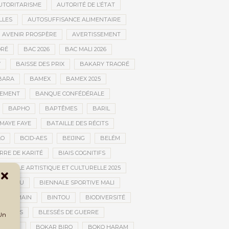
UTORITARISME
AUTORITÉ DE L’ÉTAT
LLES
AUTOSUFFISANCE ALIMENTAIRE
AVENIR PROSPÈRE
AVERTISSEMENT
RÉ
BAC 2026
BAC MALI 2026
W
BAISSE DES PRIX
BAKARY TRAORÉ
BARA
BAMEX
BAMEX 2025
PEMENT
BANQUE CONFÉDÉRALE
BAPHO
BAPTÊMES
BARIL
MAYE FAYE
BATAILLE DES RÉCITS
AO
BCID-AES
BEIJING
BELÉM
RRE DE KARITÉ
BIAIS COGNITIFS
IENNALE ARTISTIQUE ET CULTURELLE 2025
BOUCTOU
BIENNALE SPORTIVE MALI
AN HUMAIN
BINTOU
BIODIVERSITÉ
BLESSÉS
BLESSÉS DE GUERRE
 Un
GOLAN
BOKAR BIRO
BOKO HARAM