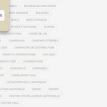
AR DOUMBIA
BOUBACAR MAO DIANÉ
BOURÉMA KANSAYE
BOURSES
S
EMA
BRICS
BRICS AFRIQUE
NCE
BUDGET NATIONAL
BUMDA
 CONCERTATION
CADRE DE VIE
AL
CAMEROUN
CAMIONS-CITERNES
 2025
CAMPAGNE DE DISTRIBUTION
CAMPUS UNIVERSITAIRE
CAN 2023
DIDATS DEF
CANDIDATURE
ES
CANIVEAUX
CANNABIS
ANT
CARBURANT MALI
CATASTROPHES CLIMATIQUES
ATION NATIONALE
CEMAC
CEMAPI
ES
CENTRE D'INTELLIGENCE ARTIFICIELLE
CENTRE MALI