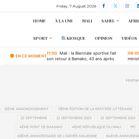
Friday, 7 August 2026
HOME
À LA UNE
MALI
SAHEL
AFRI
SPORT
KIOSQUE
OPINION
VIDÉOS
11:00
Mali : la Biennale sportive fait
06:0
EN CE MOMENT
son retour à Bamako, 43 ans après
minis
retou
Home
12ÈME ARRONDISSEMENT
13ÈME ÉDITION DE LA RENTRÉE LITTÉRAIRE
22 SEPTEMBRE
22 SEPTEMBRE 2023
22 SEPTEMBRE 2025
4ÈME PONT DE BAMAKO
4ÈME RÉPUBLIQUE DU MALI
5°C
63ÈME ANNIVERSAIRE DE L'ARMÉE MALIENNE
64ÈME ANNIVERSA