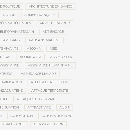
E POLITIQUE
ARCHITECTURE EN BANCO
T NATION
ARMÉE FRANÇAISE
ÉES SAHÉLIENNES
ARMELLE DAKOUO
EMPORAIN AFRICAIN
ART ENGAGÉ
ARTISANS
ARTISANS MALIENS
TS VIVANTS
ASCOMA
ASIE
ÉNÉGAL
ASSIMI GOITA
ASSIMI GOÏTA
ASSISTANCE
ASSISTANCE HUMANITAIRE
ATEURS
ASSURANCE MALADIE
CLARIFICATION
ATELIER DE RÉFLEXION
INZAOUATÈNE
ATTAQUE TERRORISTE
AHEL
ATTAQUES DU 25 AVRIL
TÉNUATION
ATTRACTIVITÉ
AUDIT
N
AUTOÉDITION
AUTOMATISATION
 STRATÉGIQUE
AUTONOMISATION