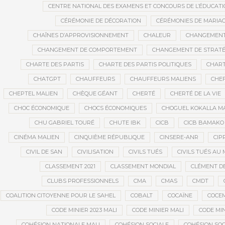
CENTRE NATIONAL DES EXAMENS ET CONCOURS DE L’ÉDUCATI
CÉRÉMONIE DE DÉCORATION
CÉRÉMONIES DE MARIA
CHAÎNES D’APPROVISIONNEMENT
CHALEUR
CHANGEMEN
CHANGEMENT DE COMPORTEMENT
CHANGEMENT DE STRATÉ
CHARTE DES PARTIS
CHARTE DES PARTIS POLITIQUES
CHART
CHATGPT
CHAUFFEURS
CHAUFFEURS MALIENS
CHEF
CHEPTEL MALIEN
CHÈQUE GÉANT
CHERTÉ
CHERTÉ DE LA VIE
CHOC ÉCONOMIQUE
CHOCS ÉCONOMIQUES
CHOGUEL KOKALLA M
CHU GABRIEL TOURÉ
CHUTE IBK
CICB
CICB BAMAKO
CINÉMA MALIEN
CINQUIÈME RÉPUBLIQUE
CINSERE-ANR
CIP
CIVIL DE SAN
CIVILISATION
CIVILS TUÉS
CIVILS TUÉS AU 
CLASSEMENT 2021
CLASSEMENT MONDIAL
CLÉMENT D
CLUBS PROFESSIONNELS
CMA
CMAS
CMDT
COALITION CITOYENNE POUR LE SAHEL
COBALT
COCAÏNE
COCE
CODE MINIER 2023 MALI
CODE MINIER MALI
CODE MIN
COHÉSION NATIONALE MALI
COHÉSION SOCIALE
COHÉSION SOC