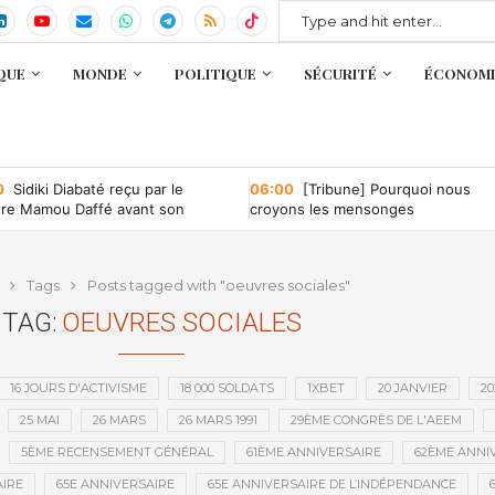
QUE
MONDE
POLITIQUE
SÉCURITÉ
ÉCONOMI
0
Sidiki Diabaté reçu par le
06:00
[Tribune] Pourquoi nous
tre Mamou Daffé avant son
croyons les mensonges
r à l’Accor Arena de Paris
Tags
Posts tagged with "oeuvres sociales"
TAG:
OEUVRES SOCIALES
16 JOURS D'ACTIVISME
18 000 SOLDATS
1XBET
20 JANVIER
20
25 MAI
26 MARS
26 MARS 1991
29ÈME CONGRÈS DE L'AEEM
5ÈME RECENSEMENT GÉNÉRAL
61ÈME ANNIVERSAIRE
62ÈME ANNI
IRE
65E ANNIVERSAIRE
65E ANNIVERSAIRE DE L’INDÉPENDANCE