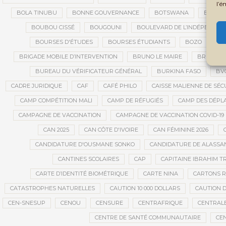
l’é
BOLA TINUBU
BONNE GOUVERNANCE
BOTSWANA
BOUARÉ
BOUBOU CISSÉ
BOUGOUNI
BOULEVARD DE L’INDÉPENDAN
BOURSES D'ÉTUDES
BOURSES ÉTUDIANTS
BOZO
BR
BRIGADE MOBILE D’INTERVENTION
BRUNO LE MAIRE
BRUXELL
BUREAU DU VÉRIFICATEUR GÉNÉRAL
BURKINA FASO
BV
CADRE JURIDIQUE
CAF
CAFÉ PHILO
CAISSE MALIENNE DE SÉC
CAMP COMPÉTITION MALI
CAMP DE RÉFUGIÉS
CAMP DES DÉPL
CAMPAGNE DE VACCINATION
CAMPAGNE DE VACCINATION COVID-19
CAN 2025
CAN CÔTE D'IVOIRE
CAN FÉMININE 2026
CANDIDATURE D'OUSMANE SONKO
CANDIDATURE DE ALASS
CANTINES SCOLAIRES
CAP
CAPITAINE IBRAHIM T
CARTE D’IDENTITÉ BIOMÉTRIQUE
CARTE NINA
CARTONS 
CATASTROPHES NATURELLES
CAUTION 10 000 DOLLARS
CAUTION D
CEN-SNESUP
CENOU
CENSURE
CENTRAFRIQUE
CENTRALE
CENTRE DE SANTÉ COMMUNAUTAIRE
CE