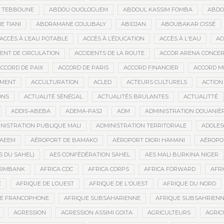
D TEBBOUNE
ABDOU OUOLOGUEM
ABDOUL KASSIM FOMBA
ABDO
 TIANI
ABDRAMANE COULIBALY
ABIDJAN
ABOUBAKAR CISSÉ
ACCÈS À L’EAU POTABLE
ACCÈS À L’ÉDUCATION
ACCÈS À L'EAU
AC
DENT DE CIRCULATION
ACCIDENTS DE LA ROUTE
ACCOR ARENA CONCERT
CCORD DE PAIX
ACCORD DE PARIS
ACCORD FINANCIER
ACCORD MI
MENT
ACCULTURATION
ACLED
ACTEURS CULTURELS
ACTION
ONS
ACTUALITÉ SÉNÉGAL
ACTUALITÉS BRULANTES
ACTUALITTÉ
ADDIS-ABEBA
ADEMA-PASJ
ADM
ADMINISTRATION DOUANIÈ
NISTRATION PUBLIQUE MALI
ADMINISTRATION TERRITORIALE
ADOLES
AEEM
AÉROPORT DE BAMAKO
AÉROPORT DIORI HAMANI
AÉROPO
S DU SAHEL)
AES CONFÉDÉRATION SAHEL
AES MALI BURKINA NIGER
XIMBANK
AFRICA CDC
AFRICA CORPS
AFRICA FORWARD
AFRI
E
AFRIQUE DE L’OUEST
AFRIQUE DE L'OUEST
AFRIQUE DU NORD
UE FRANCOPHONE
AFRIQUE SUBSAHARIENNE
AFRIQUE SUBSAHRIEN
AGRESSION
AGRESSION ASSIMI GOITA
AGRICULTEURS
AGRIC