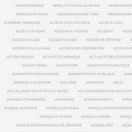
ABASS DEMBÉLÉ
ABDEL FATTAH AL-BURHAN
ABDELMADJI
ABDOULAYE MAÏGA
ABDOURAHAMANE TIANI
ABDRAHAMANE
ACADÉMIE FRANÇAISE
ACCÈS À L'EAU POTABLE
ACCÈS À L’EAU
ACCÈS AUX SOINS
ACCÈS AUX VACCINS
ACCIDENT
ACCI
ACCORD D’ALGER
ACCORD D'ALGER
ACCORD DE DÉFENSE
A
ACCORD POUR LA PAIX
ACCORDS DE COOPÉRATION
ACCOUCHE
ACTION SOCIALE
ACTIVITÉ ÉCONOMIQUE
ACTUALITÉ DES OPÉRATI
ADAMA FOMBA
ADAPTATION
ADAPTATION CLIMATIQUE
ADMINISTRATION MALIENNE
ADMINISTRATION PUBLIQUE
ADMI
ADRESSE À LA NATION
ADULTÈRE
ADVERSITÉ
AECID
AES (ALLIANCE DES ÉTATS DU SAHEL)
AES (CONFÉDÉRATION DES ÉTAT
AFFAIRES ÉTRANGÈRES
AFFAIRISME
AFFRONTEMENTS
AFRE
AFRIQUE AUSTRALE
AFRIQUE CENTRALE
AFRIQUE CONTEMPORAIN
AFRIQUE ET RUSSIE
AFRIQUE EUROPE
AFRIQ
AGENCE INTERNATIONALE DE L’ÉNERGIE
AGENDA 2063
AGOA