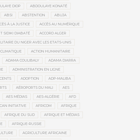
ULAYE DIOP
ABDOULAYE KONATÉ
ABSI
ABSTENTION
ABUJA
CÈS À LA JUSTICE
ACCÈS AU NUMÉRIQUE
 SIDIKI DIABATÉ
ACCORD ALGER
LITAIRE DU NIGER AVEC LES ETATS-UNIS
 CLIMATIQUE
ACTION HUMANITAIRE
ADAMA COULIBALY
ADAMA DIARRA
RE
ADMINISTRATION EN LIGNE
CENTS
ADOPTION
ADP-MALIBA
RTS
AÉROPORTS DU MALI
AES
AES MÉDIAS
AES-ALGÉRIE
AFD
CAN INITIATIVE
AFRICOM
AFRIQUE
AFRIQUE DU SUD
AFRIQUE ET MÉDIAS
NE
AFRIQUE-RUSSIE
ULTURE
AGRICULTURE AFRICAINE