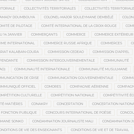
ITORIALE
COLLECTIVITÉS TERRITORIALES
COLLECTIVITÉS TERRITORIALE
MAMADY DOUMBOUYA
COLONEL-MAJOR SOULEYMANE DEMBÉLÉ
COLON
OMITÉ DE PILOTAGE
COMITÉ INTERNATIONAL DE LA CROIX-ROUGE
COM
 14 JANVIER
COMMERÇANTS
COMMERCE
COMMERCE EXTÉRIEUR
IME INTERNATIONAL
COMMERCE RUSSIE AFRIQUE
COMMERCES
C
RIAT KALABAN-COURA
COMMISSION CEDEAO
COMMISSION D’APPEL
ÉPENDANTE
COMMISSION INTERGOUVERNEMENTALE
COMMUNAUTÉ
AO)
COMMUNAUTÉ INTERNATIONALE
COMMUNAUTÉ MUSULMANE
MUNICATION DE CRISE
COMMUNICATION GOUVERNEMENTALE
COMMU
OMMUNIQUÉ OFFICIEL
COMORES
COMPAGNIE AÉRIENNE
COMPAGNI
OMPÉTITION CULTURELLE
COMPÉTITION NATIONALE
COMPÉTITIVITÉ É
TÉ-MATIÈRES
CONAKRY
CONCERTATION
CONCERTATION NATION
 FONCTION PUBLIQUE
CONCOURS INTERNATIONAL DE POÉSIE
CONCOU
SMANE SONKO
CONDAMNATION JOURNALISTE MALI
CONDAMNATION JU
ONDITIONS DE VIE DES ENSEIGNANTS
CONDITIONS DE VIE ET DE TRAVAIL