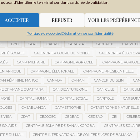
metteur d’identifier le terminal pendant sa durée de validation.
 FILY SISSOKO
BOUBACAR BOCOUM
BOUBACAR DIANÉ
BOUBAC
CE
BOULIKESSI
BOULKESSI
BOURAKÉBOUGOU
BOUREM
ACCEPTER
REFUSER
VOIR LES PRÉFÉRENCE
ASSAGE CULTUREL
BRÉMA ELY DICKO
BRÉSIL
BRICE OLIGUI NGU
Politique de cookies
Déclaration de confidentialité
ES
BUDGET 2027-2029
BUDGET AGRICOLE
BUDGET DE LA PRÉSIDE
G
BYD
CAAT
CACAO
CADASTRE
CADEAUX
CADRE DE
URITÉ SOCIALE
CALENDRIER COUPE DU MONDE
CALENDRIER ÉLECTOR
ACÉS
CAMP MILITAIRE
CAMPAGNE AGRICOLE
CAMPAGNE AGRICOLE
 EN AFRIQUE
CAMPAGNE ÉLECTORALE
CAMPAGNE PRÉSIDENTIELLE
CAN FÉMININE MAROC
CANADA
CANAM
CANCER DU SEIN
CAN
ANE DRAMANE OUATTARA
CANDIDATURE ONU
CANICULE
CANICUL
RAORÉ
CAPITAL HUMAIN
CAPITAL SOCIAL
CAPITOLE
CARBUR
ROUGES
CASABLANCA
CATASTROPHE
CATASTROPHE NATURELLE
E VISA
CDAT
CECOGEC
CEDEAO
CÉDÉAO
CEI
CÉLÉBR
 SOLAIRE
CENTRALE SOLAIRE DE SANANKOROBA
CENTRALES SOLAIR
NTRE DU MALI
CENTRE INTERNATIONAL DE CONFÉRENCES DE BAMAKO