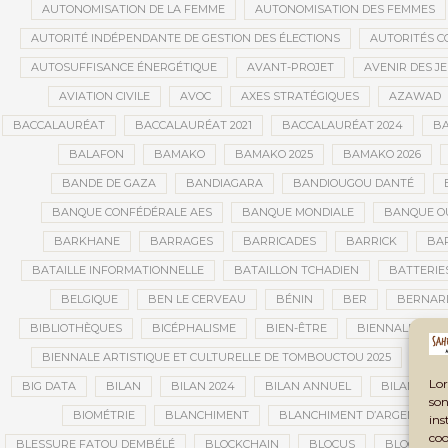
AUTONOMISATION DE LA FEMME
AUTONOMISATION DES FEMMES
AUTORITÉ INDÉPENDANTE DE GESTION DES ÉLECTIONS
AUTORITÉS C
AUTOSUFFISANCE ÉNERGÉTIQUE
AVANT-PROJET
AVENIR DES J
AVIATION CIVILE
AVOC
AXES STRATÉGIQUES
AZAWAD
BACCALAURÉAT
BACCALAURÉAT 2021
BACCALAURÉAT 2024
BA
BALAFON
BAMAKO
BAMAKO 2025
BAMAKO 2026
BANDE DE GAZA
BANDIAGARA
BANDIOUGOU DANTÉ
BANQUE CONFÉDÉRALE AES
BANQUE MONDIALE
BANQUE OU
BARKHANE
BARRAGES
BARRICADES
BARRICK
BAR
BATAILLE INFORMATIONNELLE
BATAILLON TCHADIEN
BATTERIE
BELGIQUE
BEN LE CERVEAU
BÉNIN
BER
BERNAR
BIBLIOTHÈQUES
BICÉPHALISME
BIEN-ÊTRE
BIENNALE AFRI
BIENNALE ARTISTIQUE ET CULTURELLE DE TOMBOUCTOU 2025
BIE
Lor
BIG DATA
BILAN
BILAN 2024
BILAN ANNUEL
BILAN DE L
son
BIOMÉTRIE
BLANCHIMENT
BLANCHIMENT D’ARGENT
ins
coo
BLESSURE FATOU DEMBÉLÉ
BLOCKCHAIN
BLOCUS
BLOCUS É