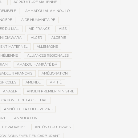
ALI
AGRICULTURE MALIENNE
 DEMBÉLÉ
AHMADOU AL AMINOU LÔ
NCIÈRE
AIDE HUMANITAIRE
ES DU MALI
AIR FRANCE
AISS
NI DIAWARA
ALGER
ALGÉRIE
MENT MATERNEL
ALLEMAGNE
AHÉLIENNE
ALLIANCES RÉGIONALES
RIAM
AMADOU HAMPÂTÉ BÂ
SADEUR FRANÇAIS
AMÉLIORATION
GRICOLES
AMENDE
AMITIÉ
ANASER
ANCIEN PREMIER MINISTRE
UCATION ET DE LA CULTURE
ANNÉE DE LA CULTURE 2025
021
ANNULATION
TITERRORISME
ANTÓNIO GUTERRES
ROVISIONNEMENT EN CARBURANT