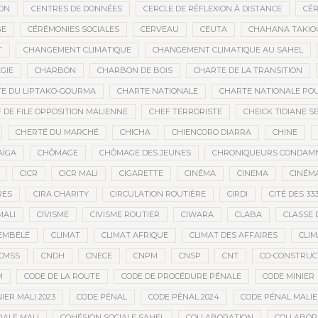
ON
CENTRES DE DONNÉES
CERCLE DE RÉFLEXION À DISTANCE
CÉR
GE
CÉRÉMONIES SOCIALES
CERVEAU
CEUTA
CHAHANA TAKIO
T
CHANGEMENT CLIMATIQUE
CHANGEMENT CLIMATIQUE AU SAHEL
GIE
CHARBON
CHARBON DE BOIS
CHARTE DE LA TRANSITION
E DU LIPTAKO-GOURMA
CHARTE NATIONALE
CHARTE NATIONALE POU
 DE FILE OPPOSITION MALIENNE
CHEF TERRORISTE
CHEICK TIDIANE S
CHERTÉ DU MARCHÉ
CHICHA
CHIENCORO DIARRA
CHINE
AÏGA
CHÔMAGE
CHÔMAGE DES JEUNES
CHRONIQUEURS CONDAM
CICR
CICR MALI
CIGARETTE
CINÉMA
CINEMA
CINÉMA
RES
CIRA CHARITY
CIRCULATION ROUTIÈRE
CIRDI
CITÉ DES 33
MALI
CIVISME
CIVISME ROUTIER
CIWARA
CLABA
CLASSE 
EMBÉLÉ
CLIMAT
CLIMAT AFRIQUE
CLIMAT DES AFFAIRES
CLIM
CMSS
CNDH
CNECE
CNPM
CNSP
CNT
CO-CONSTRUC
M
CODE DE LA ROUTE
CODE DE PROCÉDURE PÉNALE
CODE MINIER
IER MALI 2023
CODE PÉNAL
CODE PÉNAL 2024
CODE PÉNAL MALI
IALE MALI
COHÉSION SOCIALE SAHEL
COLLABORATION
COLLABOR