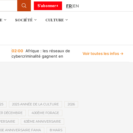
FR
|
EN
S'abonner+
E
SOCIÉTÉ
CULTURE
02:00
Afrique : les réseaux de
Voir toutes les infos →
cybercriminalité gagnent en
puissance, selon INTERPOL
25
2025 ANNÉE DE LA CULTURE
2026
31 DÉCEMBRE
400ÈME FORAGE
VERSAIRE
63ÈME ANNIVERSAIRE
65E ANNIVERSAIRE FAMA
8 MARS