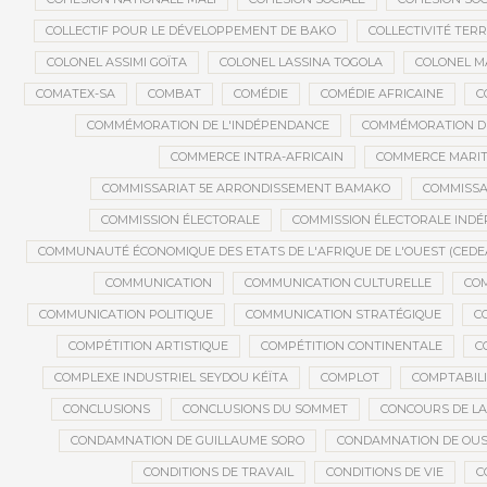
COLLECTIF POUR LE DÉVELOPPEMENT DE BAKO
COLLECTIVITÉ TERR
COLONEL ASSIMI GOÏTA
COLONEL LASSINA TOGOLA
COLONEL 
COMATEX-SA
COMBAT
COMÉDIE
COMÉDIE AFRICAINE
C
COMMÉMORATION DE L'INDÉPENDANCE
COMMÉMORATION DU
COMMERCE INTRA-AFRICAIN
COMMERCE MARIT
COMMISSARIAT 5E ARRONDISSEMENT BAMAKO
COMMISSA
COMMISSION ÉLECTORALE
COMMISSION ÉLECTORALE IND
COMMUNAUTÉ ÉCONOMIQUE DES ETATS DE L'AFRIQUE DE L'OUEST (CEDE
COMMUNICATION
COMMUNICATION CULTURELLE
COM
COMMUNICATION POLITIQUE
COMMUNICATION STRATÉGIQUE
C
COMPÉTITION ARTISTIQUE
COMPÉTITION CONTINENTALE
C
COMPLEXE INDUSTRIEL SEYDOU KÉÏTA
COMPLOT
COMPTABILI
CONCLUSIONS
CONCLUSIONS DU SOMMET
CONCOURS DE LA
CONDAMNATION DE GUILLAUME SORO
CONDAMNATION DE OU
CONDITIONS DE TRAVAIL
CONDITIONS DE VIE
C