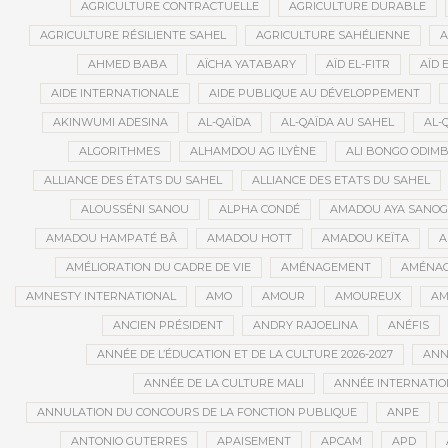
AGRICULTURE CONTRACTUELLE
AGRICULTURE DURABLE
AGRICULTURE RÉSILIENTE SAHEL
AGRICULTURE SAHÉLIENNE
A
AHMED BABA
AÏCHA YATABARY
AÏD EL-FITR
AÏD 
AIDE INTERNATIONALE
AIDE PUBLIQUE AU DÉVELOPPEMENT
AKINWUMI ADESINA
AL-QAÏDA
AL-QAÏDA AU SAHEL
AL-
ALGORITHMES
ALHAMDOU AG ILYÈNE
ALI BONGO ODIM
ALLIANCE DES ÉTATS DU SAHEL
ALLIANCE DES ETATS DU SAHEL
ALOUSSÉNI SANOU
ALPHA CONDÉ
AMADOU AYA SANO
AMADOU HAMPATÉ BÂ
AMADOU HOTT
AMADOU KEÏTA
A
AMÉLIORATION DU CADRE DE VIE
AMÉNAGEMENT
AMÉNAG
AMNESTY INTERNATIONAL
AMO
AMOUR
AMOUREUX
AM
ANCIEN PRÉSIDENT
ANDRY RAJOELINA
ANÉFIS
ANNÉE DE L’ÉDUCATION ET DE LA CULTURE 2026-2027
ANNÉ
ANNÉE DE LA CULTURE MALI
ANNÉE INTERNATION
ANNULATION DU CONCOURS DE LA FONCTION PUBLIQUE
ANPE
ANTONIO GUTERRES
APAISEMENT
APCAM
APD