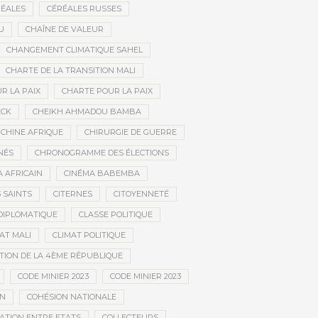
ÉALES
CÉRÉALES RUSSES
U
CHAÎNE DE VALEUR
CHANGEMENT CLIMATIQUE SAHEL
CHARTE DE LA TRANSITION MALI
R LA PAIX
CHARTE POUR LA PAIX
ECK
CHEIKH AHMADOU BAMBA
CHINE AFRIQUE
CHIRURGIE DE GUERRE
NÉS
CHRONOGRAMME DES ÉLECTIONS
 AFRICAIN
CINÉMA BABEMBA
3 SAINTS
CITERNES
CITOYENNETÉ
DIPLOMATIQUE
CLASSE POLITIQUE
AT MALI
CLIMAT POLITIQUE
TION DE LA 4ÈME RÉPUBLIQUE
CODE MINIER 2023
CODE MINIER 2023
EN
COHÉSION NATIONALE
ATION ENTRE ETATS
COLLECTEURS