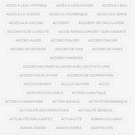
ACCÈS À L’EAU POTABLE
ACCÈS À L’ÉDUCATION
ACCÈS À L'EAU
ACCÈS À LA JUSTICE
ACCÈS AU NUMÉRIQUE
ACCÈS AUX SOINS
ACCÈS AUX VACCINS
ACCIDENT
ACCIDENT DE CIRCULATION
ACCIDENTS DE LA ROUTE
ACCOR ARENA CONCERT SIDIKI DIABATÉ
ACCORD ALGER
ACCORD D’ALGER
ACCORD D'ALGER
ACCORD DE DÉFENSE
ACCORD DE PAIX
ACCORD DE PARIS
ACCORD FINANCIER
ACCORD MILITAIRE DU NIGER AVEC LES ETATS-UNIS
ACCORD POUR LA PAIX
ACCORDS DE COOPÉRATION
ACCOUCHEMENT
ACCULTURATION
ACLED
ACTEURS CULTURELS
ACTION CLIMATIQUE
ACTION HUMANITAIRE
ACTION SOCIALE
ACTIVITÉ ÉCONOMIQUE
ACTUALITÉ DES OPÉRATIONS
ACTUALITÉ SÉNÉGAL
ACTUALITÉS BRULANTES
ACTUALITTÉ
ADAMA COULIBALY
ADAMA DIARRA
ADAMA FOMBA
ADAPTATION