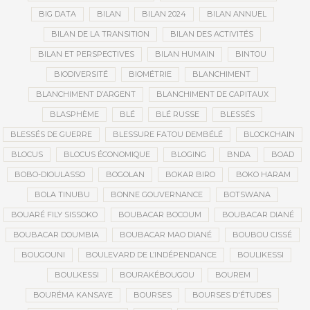
BIG DATA
BILAN
BILAN 2024
BILAN ANNUEL
BILAN DE LA TRANSITION
BILAN DES ACTIVITÉS
BILAN ET PERSPECTIVES
BILAN HUMAIN
BINTOU
BIODIVERSITÉ
BIOMÉTRIE
BLANCHIMENT
BLANCHIMENT D’ARGENT
BLANCHIMENT DE CAPITAUX
BLASPHÈME
BLÉ
BLÉ RUSSE
BLESSÉS
BLESSÉS DE GUERRE
BLESSURE FATOU DEMBÉLÉ
BLOCKCHAIN
BLOCUS
BLOCUS ÉCONOMIQUE
BLOGING
BNDA
BOAD
BOBO-DIOULASSO
BOGOLAN
BOKAR BIRO
BOKO HARAM
BOLA TINUBU
BONNE GOUVERNANCE
BOTSWANA
BOUARÉ FILY SISSOKO
BOUBACAR BOCOUM
BOUBACAR DIANÉ
BOUBACAR DOUMBIA
BOUBACAR MAO DIANÉ
BOUBOU CISSÉ
BOUGOUNI
BOULEVARD DE L’INDÉPENDANCE
BOULIKESSI
BOULKESSI
BOURAKÉBOUGOU
BOUREM
BOURÉMA KANSAYE
BOURSES
BOURSES D'ÉTUDES