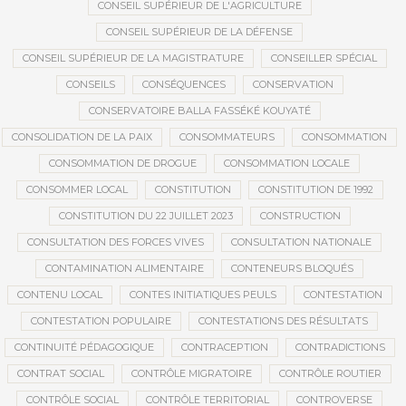
CONSEIL SUPÉRIEUR DE L'AGRICULTURE
CONSEIL SUPÉRIEUR DE LA DÉFENSE
CONSEIL SUPÉRIEUR DE LA MAGISTRATURE
CONSEILLER SPÉCIAL
CONSEILS
CONSÉQUENCES
CONSERVATION
CONSERVATOIRE BALLA FASSÉKÉ KOUYATÉ
CONSOLIDATION DE LA PAIX
CONSOMMATEURS
CONSOMMATION
CONSOMMATION DE DROGUE
CONSOMMATION LOCALE
CONSOMMER LOCAL
CONSTITUTION
CONSTITUTION DE 1992
CONSTITUTION DU 22 JUILLET 2023
CONSTRUCTION
CONSULTATION DES FORCES VIVES
CONSULTATION NATIONALE
CONTAMINATION ALIMENTAIRE
CONTENEURS BLOQUÉS
CONTENU LOCAL
CONTES INITIATIQUES PEULS
CONTESTATION
CONTESTATION POPULAIRE
CONTESTATIONS DES RÉSULTATS
CONTINUITÉ PÉDAGOGIQUE
CONTRACEPTION
CONTRADICTIONS
CONTRAT SOCIAL
CONTRÔLE MIGRATOIRE
CONTRÔLE ROUTIER
CONTRÔLE SOCIAL
CONTRÔLE TERRITORIAL
CONTROVERSE