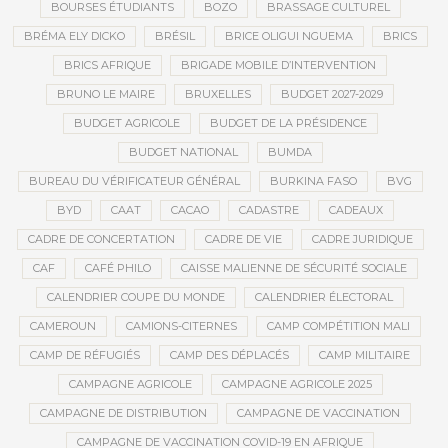
BOURSES ÉTUDIANTS
BOZO
BRASSAGE CULTUREL
BRÉMA ELY DICKO
BRÉSIL
BRICE OLIGUI NGUEMA
BRICS
BRICS AFRIQUE
BRIGADE MOBILE D’INTERVENTION
BRUNO LE MAIRE
BRUXELLES
BUDGET 2027-2029
BUDGET AGRICOLE
BUDGET DE LA PRÉSIDENCE
BUDGET NATIONAL
BUMDA
BUREAU DU VÉRIFICATEUR GÉNÉRAL
BURKINA FASO
BVG
BYD
CAAT
CACAO
CADASTRE
CADEAUX
CADRE DE CONCERTATION
CADRE DE VIE
CADRE JURIDIQUE
CAF
CAFÉ PHILO
CAISSE MALIENNE DE SÉCURITÉ SOCIALE
CALENDRIER COUPE DU MONDE
CALENDRIER ÉLECTORAL
CAMEROUN
CAMIONS-CITERNES
CAMP COMPÉTITION MALI
CAMP DE RÉFUGIÉS
CAMP DES DÉPLACÉS
CAMP MILITAIRE
CAMPAGNE AGRICOLE
CAMPAGNE AGRICOLE 2025
CAMPAGNE DE DISTRIBUTION
CAMPAGNE DE VACCINATION
CAMPAGNE DE VACCINATION COVID-19 EN AFRIQUE