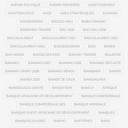
AVENIR POLITIQUE
AVENIR PROSPÈRE
AVERTISSEMENT
AVIATION CIVILE
AVOC
AXES STRATÉGIQUES
AZAWAD
AZERBAÏDJAN
B2GOLD MALI
BABA DAKONO
BABEMBA TRAORÉ
BAC 2026
BAC MALI 2026
BACCALAURÉAT
BACCALAURÉAT 2021
BACCALAURÉAT 2024
BACCALAURÉAT MALI
BACODJICORONI
BAD
BADEA
BAH NDAW
BAISSE DES PRIX
BAKARY TRAORÉ
BALAFON
BAMAKO
BAMAKO 2025
BAMAKO 2026
BAMAKO SÉCURITÉ
BAMAKO SPORT 2026
BAMAKO-SÉNOU
BAMBARA
BAMEX
BAMEX 2025
BANDE DE GAZA
BANDIAGARA
BANDIOUGOU DANTÉ
BANDITISME
BANGUI
BANQUE
BANQUE AFRICAINE DE DÉVELOPPEMENT
BANQUE CONFÉDÉRALE
BANQUE CONFÉDÉRALE AES
BANQUE MONDIALE
BANQUE OUEST-AFRICAINE DE DÉVELOPPEMENT
BANQUES
BANQUES RUSSES
BAPHO
BAPTÊMES
BARIL