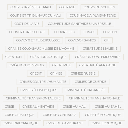
COUR SUPRÊME DU MALI
COURAGE
COURS DE SOUTIEN
COURS ET TRIBUNAUX DU MALI
COUSINAGE À PLAISANTERIE
COÛT DE LA VIE
COUVERTURE SANITAIRE UNIVERSELLE
COUVERTURE SOCIALE
COUVRE-FEU
COVAX
COVID-19
COVID-19 ET TUBERCULOSE
COVID-ORGANICS
CPI
CRÂNES COLONIAUX MUSÉE DE L'HOMME
CRÉATEURS MALIENS
CRÉATION
CRÉATION ARTISTIQUE
CRÉATION CONTEMPORAINE
CRÉATION D’EMPLOIS
CRÉATIVITÉ
CRÉATIVITÉ AFRICAINE
CRÉDIT
CRIMÉE
CRIMÉE RUSSIE
CRIMES CONTRE L’HUMANITÉ
CRIMES DE GUERRE
CRIMES ÉCONOMIQUES
CRIMINALITÉ ORGANISÉE
CRIMINALITÉ TRANSFRONTALIÈRE
CRIMINALITÉ TRANSNATIONALE
CRISE
CRISE ALIMENTAIRE
CRISE AU MALI
CRISE AU SAHEL
CRISE CLIMATIQUE
CRISE DE CONFIANCE
CRISE DÉMOCRATIQUE
CRISE DIPLOMATIQUE
CRISE DU CARBURANT
CRISE ÉCOLOGIQUE