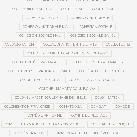
CODE MINIER 2023 MALI
CODE MINIER MALI
CODE MINIER MALI 2023
CODE PÉNAL
CODE PÉNAL 2024
CODE PÉNAL MALIEN
COHÉSION NATIONALE
COHÉSION NATIONALE MALI
COHÉSION SOCIALE
COHÉSION SOCIALE MALI
COHÉSION SOCIALE SAHEL
COLLABORATION
COLLABORATION ENTRE ETATS
COLLECTEURS
COLLECTIF POUR LE DÉVELOPPEMENT DE BAKO
COLLECTIVITÉ TERRITORIALE
COLLECTIVITÉS TERRITORIALES
COLLECTIVITÉS TERRITORIALES MALI
COLLÈGE DES CHEFS D’ÉTAT
COLONEL ASSIMI GOÏTA
COLONEL LASSINA TOGOLA
COLONEL MAMADY DOUMBOUYA
COLONEL-MAJOR SOULEYMANE DEMBÉLÉ
COLONISATION
COLONISATION FRANÇAISE
COMATEX-SA
COMBAT
COMÉDIE
COMÉDIE AFRICAINE
COMITÉ DE PILOTAGE
COMITÉ INTERNATIONAL DE LA CROIX-ROUGE
COMMANDE PUBLIQUE
COMMÉMORATION
COMMÉMORATION DE L'INDÉPENDANCE