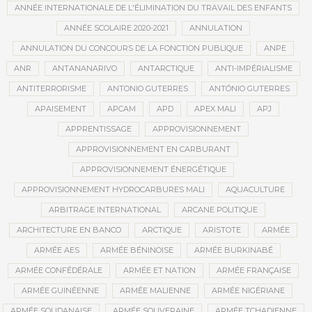
ANNÉE INTERNATIONALE DE L'ÉLIMINATION DU TRAVAIL DES ENFANTS
ANNÉE SCOLAIRE 2020-2021
ANNULATION
ANNULATION DU CONCOURS DE LA FONCTION PUBLIQUE
ANPE
ANR
ANTANANARIVO
ANTARCTIQUE
ANTI-IMPÉRIALISME
ANTITERRORISME
ANTONIO GUTERRES
ANTÓNIO GUTERRES
APAISEMENT
APCAM
APD
APEX MALI
APJ
APPRENTISSAGE
APPROVISIONNEMENT
APPROVISIONNEMENT EN CARBURANT
APPROVISIONNEMENT ÉNERGÉTIQUE
APPROVISIONNEMENT HYDROCARBURES MALI
AQUACULTURE
ARBITRAGE INTERNATIONAL
ARCANE POLITIQUE
ARCHITECTURE EN BANCO
ARCTIQUE
ARISTOTE
ARMÉE
ARMÉE AES
ARMÉE BÉNINOISE
ARMÉE BURKINABÉ
ARMÉE CONFÉDÉRALE
ARMÉE ET NATION
ARMÉE FRANÇAISE
ARMÉE GUINÉENNE
ARMÉE MALIENNE
ARMÉE NIGÉRIANE
ARMÉE SOUDANAISE
ARMÉE SOUVERAINE
ARMÉE TCHADIENNE