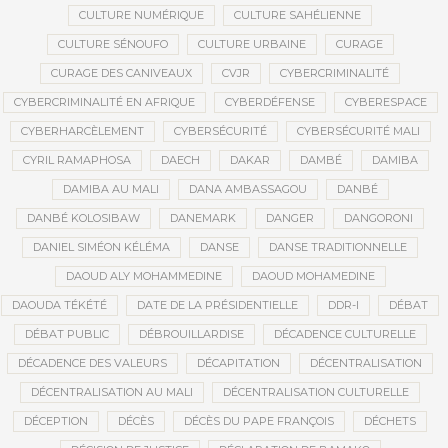
CULTURE NUMÉRIQUE
CULTURE SAHÉLIENNE
CULTURE SÉNOUFO
CULTURE URBAINE
CURAGE
CURAGE DES CANIVEAUX
CVJR
CYBERCRIMINALITÉ
CYBERCRIMINALITÉ EN AFRIQUE
CYBERDÉFENSE
CYBERESPACE
CYBERHARCÈLEMENT
CYBERSÉCURITÉ
CYBERSÉCURITÉ MALI
CYRIL RAMAPHOSA
DAECH
DAKAR
DAMBÉ
DAMIBA
DAMIBA AU MALI
DANA AMBASSAGOU
DANBÉ
DANBÉ KOLOSIBAW
DANEMARK
DANGER
DANGORONI
DANIEL SIMÉON KÉLÉMA
DANSE
DANSE TRADITIONNELLE
DAOUD ALY MOHAMMEDINE
DAOUD MOHAMEDINE
DAOUDA TÉKÉTÉ
DATE DE LA PRÉSIDENTIELLE
DDR-I
DÉBAT
DÉBAT PUBLIC
DÉBROUILLARDISE
DÉCADENCE CULTURELLE
DÉCADENCE DES VALEURS
DÉCAPITATION
DÉCENTRALISATION
DÉCENTRALISATION AU MALI
DÉCENTRALISATION CULTURELLE
DÉCEPTION
DÉCÈS
DÉCÈS DU PAPE FRANÇOIS
DÉCHETS