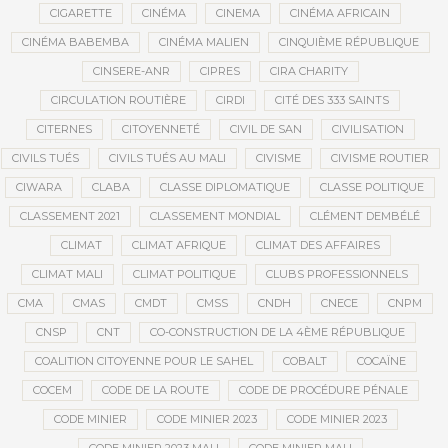
CIGARETTE
CINÉMA
CINEMA
CINÉMA AFRICAIN
CINÉMA BABEMBA
CINÉMA MALIEN
CINQUIÈME RÉPUBLIQUE
CINSERE-ANR
CIPRES
CIRA CHARITY
CIRCULATION ROUTIÈRE
CIRDI
CITÉ DES 333 SAINTS
CITERNES
CITOYENNETÉ
CIVIL DE SAN
CIVILISATION
CIVILS TUÉS
CIVILS TUÉS AU MALI
CIVISME
CIVISME ROUTIER
CIWARA
CLABA
CLASSE DIPLOMATIQUE
CLASSE POLITIQUE
CLASSEMENT 2021
CLASSEMENT MONDIAL
CLÉMENT DEMBÉLÉ
CLIMAT
CLIMAT AFRIQUE
CLIMAT DES AFFAIRES
CLIMAT MALI
CLIMAT POLITIQUE
CLUBS PROFESSIONNELS
CMA
CMAS
CMDT
CMSS
CNDH
CNECE
CNPM
CNSP
CNT
CO-CONSTRUCTION DE LA 4ÈME RÉPUBLIQUE
COALITION CITOYENNE POUR LE SAHEL
COBALT
COCAÏNE
COCEM
CODE DE LA ROUTE
CODE DE PROCÉDURE PÉNALE
CODE MINIER
CODE MINIER 2023
CODE MINIER 2023