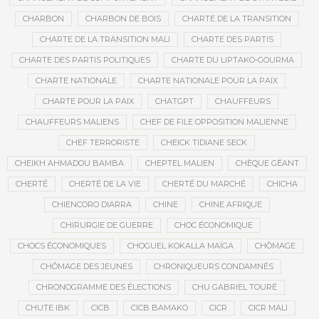
CHARBON
CHARBON DE BOIS
CHARTE DE LA TRANSITION
CHARTE DE LA TRANSITION MALI
CHARTE DES PARTIS
CHARTE DES PARTIS POLITIQUES
CHARTE DU LIPTAKO-GOURMA
CHARTE NATIONALE
CHARTE NATIONALE POUR LA PAIX
CHARTE POUR LA PAIX
CHATGPT
CHAUFFEURS
CHAUFFEURS MALIENS
CHEF DE FILE OPPOSITION MALIENNE
CHEF TERRORISTE
CHEICK TIDIANE SECK
CHEIKH AHMADOU BAMBA
CHEPTEL MALIEN
CHÈQUE GÉANT
CHERTÉ
CHERTÉ DE LA VIE
CHERTÉ DU MARCHÉ
CHICHA
CHIENCORO DIARRA
CHINE
CHINE AFRIQUE
CHIRURGIE DE GUERRE
CHOC ÉCONOMIQUE
CHOCS ÉCONOMIQUES
CHOGUEL KOKALLA MAÏGA
CHÔMAGE
CHÔMAGE DES JEUNES
CHRONIQUEURS CONDAMNÉS
CHRONOGRAMME DES ÉLECTIONS
CHU GABRIEL TOURÉ
CHUTE IBK
CICB
CICB BAMAKO
CICR
CICR MALI