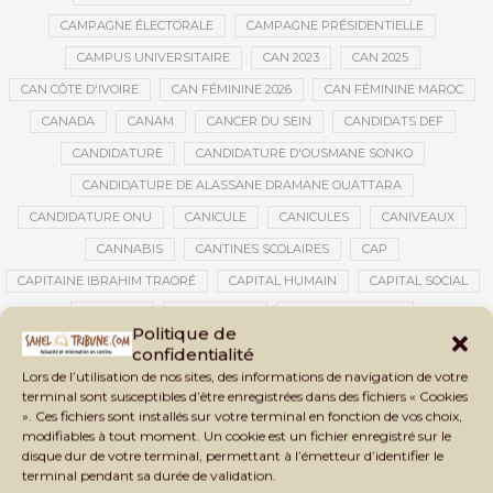
CAMPAGNE ÉLECTORALE
CAMPAGNE PRÉSIDENTIELLE
CAMPUS UNIVERSITAIRE
CAN 2023
CAN 2025
CAN CÔTE D'IVOIRE
CAN FÉMININE 2026
CAN FÉMININE MAROC
CANADA
CANAM
CANCER DU SEIN
CANDIDATS DEF
CANDIDATURE
CANDIDATURE D'OUSMANE SONKO
CANDIDATURE DE ALASSANE DRAMANE OUATTARA
CANDIDATURE ONU
CANICULE
CANICULES
CANIVEAUX
CANNABIS
CANTINES SCOLAIRES
CAP
CAPITAINE IBRAHIM TRAORÉ
CAPITAL HUMAIN
CAPITAL SOCIAL
CAPITOLE
CARBURANT
CARBURANT MALI
Politique de
CARTE D’IDENTITÉ BIOMÉTRIQUE
CARTE NINA
CARTONS ROUGES
confidentialité
Lors de l’utilisation de nos sites, des informations de navigation de votre
CASABLANCA
CATASTROPHE
CATASTROPHE NATURELLE
terminal sont susceptibles d’être enregistrées dans des fichiers « Cookies
CATASTROPHES CLIMATIQUES
CATASTROPHES NATURELLES
». Ces fichiers sont installés sur votre terminal en fonction de vos choix,
modifiables à tout moment. Un cookie est un fichier enregistré sur le
CAUTION 10 000 DOLLARS
CAUTION DE VISA
CDAT
CECOGEC
disque dur de votre terminal, permettant à l’émetteur d’identifier le
CÉDÉAO
CEDEAO
CEI
CÉLÉBRATION NATIONALE
CEMAC
terminal pendant sa durée de validation.