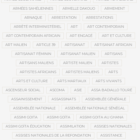
ARMÉES SAHÉLIENNES
ARMELLE DAKOUO
ARMEMENT
ARNAQUE
ARRESTATION
ARRESTATIONS
ARRÊTÉ INTERMINISTÉRIEL
ART
ART CONTEMPORAIN
ART CONTEMPORAIN AFRICAIN
ART ENGAGÉ
ART ET CULTURE
ART MALIEN
ARTICLE 39
ARTISANAT
ARTISANAT AFRICAIN
ARTISANAT FÉMININ
ARTISANAT MALIEN
ARTISANS
ARTISANS MALIENS
ARTISTE MALIEN
ARTISTES
ARTISTES AFRICAINS
ARTISTES MALIENS
ARTS
ARTS ET CULTURE
ARTS MARTIAUX
ARTS VIVANTS
ASCENSEUR SOCIAL
ASCOMA
ASIE
ASSA BADIALLO TOURÉ
ASSAINISSEMENT
ASSASSINATS
ASSEMBLÉE GÉNÉRALE
ASSEMBLÉE NATIONALE
ASSEMBLÉE NATIONALE SÉNÉGAL
ASSIMI GOITA
ASSIMI GOÏTA
ASSIMI GOITA AU GHANA
ASSIMI GOÏTA ÉDUCATION
ASSIMILATION
ASSISES NATIONALES
ASSISES NATIONALES DE LA REFONDATION
ASSISTANCE