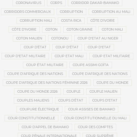
CORONAVIRUS
CORPS
CORRIDOR DAKAR-BAMAKO
CORRIDORS COMMERCIAUX
CORRUPTION
CORRUPTION AU MALI
CORRUPTION MALI
COSTA RICA
CÔTE D’IVOIRE
CÔTE D'IVOIRE
COTON
COTON GRAINE
COTON MALI
COTON MALIEN
COTONOU
COUP D'ETAT AU NIGER
COUP D’ÉTAT
COUP D'ÉTAT
COUP D'ETAT
COUP D'ETAT MILITAIRE
COUP ETAT MALI
COUP ETAT MILITAIRE
COUP ÉTAT MILITAIRE
COUPE ASSIMI GOÏTA
COUPE D'AFRIQUE DES NATIONS
COUPE D’AFRIQUE DES NATIONS
COUPE D’AFRIQUE DES NATIONS FÉMININE 2026
COUPE DU MONDE
COUPE DU MONDE 2026
COUPLE
COUPLE MALIEN
COUPLES MALIENS
COUPS D’ÉTAT
COUPS D'ETAT
COUPURE ÉLECTRIQUE
COUR ASSISES DE BAMAKO
COUR CONSTITUTIONNELLE
COUR CONSTITUTIONNELLE DU MALI
COUR D’APPEL DE BAMAKO
COUR DES COMPTES
COUR PÉNALE INTERNATIONALE
COUR SUPRÊME