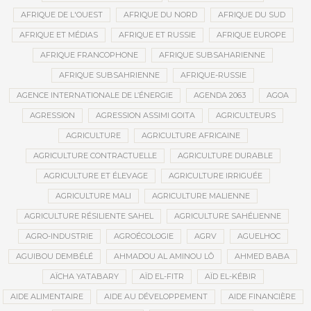
AFRIQUE DE L'OUEST
AFRIQUE DU NORD
AFRIQUE DU SUD
AFRIQUE ET MÉDIAS
AFRIQUE ET RUSSIE
AFRIQUE EUROPE
AFRIQUE FRANCOPHONE
AFRIQUE SUBSAHARIENNE
AFRIQUE SUBSAHRIENNE
AFRIQUE-RUSSIE
AGENCE INTERNATIONALE DE L’ÉNERGIE
AGENDA 2063
AGOA
AGRESSION
AGRESSION ASSIMI GOITA
AGRICULTEURS
AGRICULTURE
AGRICULTURE AFRICAINE
AGRICULTURE CONTRACTUELLE
AGRICULTURE DURABLE
AGRICULTURE ET ÉLEVAGE
AGRICULTURE IRRIGUÉE
AGRICULTURE MALI
AGRICULTURE MALIENNE
AGRICULTURE RÉSILIENTE SAHEL
AGRICULTURE SAHÉLIENNE
AGRO-INDUSTRIE
AGROÉCOLOGIE
AGRV
AGUELHOC
AGUIBOU DEMBÉLÉ
AHMADOU AL AMINOU LÔ
AHMED BABA
AÏCHA YATABARY
AÏD EL-FITR
AÏD EL-KÉBIR
AIDE ALIMENTAIRE
AIDE AU DÉVELOPPEMENT
AIDE FINANCIÈRE