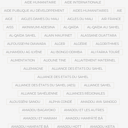
AIDE HUMANITAIRE
AIDE INTERNATIONALE
AIDE PUBLIQUE AU DÉVELOPPEMENT
AIDES HUMANITAIRES
AIE
AIGE
AIGLES DAMES DU MALI
AIGLES DU MALI
AIR FRANCE
AISS
AKINWUMI ADESINA
AL-QAÏDA
AL-QAÏDA AU SAHEL
AL-QAÏDA SAHEL
ALAIN MAUFINET
ALASSANE OUATTARA
ALFOUSSEYNI DIAWARA
ALGER
ALGÉRIE
ALGORITHMES
ALHAMDOU AG ILYÈNE
ALI BONGO ODIMBA
ALI FARKA TOURÉ
ALIMENTATION
ALIOUNE TINE
ALLAITEMENT MATERNEL
ALLEMAGNE
ALLIANCE DES ÉTATS DU SAHEL
ALLIANCE DES ETATS DU SAHEL
ALLIANCE DES ÉTATS DU SAHEL (AES)
ALLIANCE SAHEL
ALLIANCE SAHÉLIENNE
ALLIANCES RÉGIONALES
ALOUSSÉNI SANOU
ALPHA CONDÉ
AMADOU AYA SANOGO
AMADOU BAGAYOKO
AMADOU ET LES AUTRES
AMADOU ET MARIAM
AMADOU HAMPÂTÉ BÂ
AMADOU HAMPATÉ BÂ
AMADOU HOTT
AMADOU KEÏTA