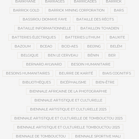
BARKHANE
BARRAGES
BARRICADES
BARRICK
BARRICK GOLD
BARRICK MINING CORPORATION
BARS
BASSIROU DIOMAYE FAYE
BATAILLE DES RÉCITS
BATAILLE INFORMATIONNELLE
BATAILLON TCHADIEN
BATTERIES ÉLECTRIQUES
BATTERIES LITHIUM
BAUXITE
BAZOUM
BCEAO
BCID-AES
BEIJING
BELÉM
BELGIQUE
BEN LE CERVEAU
BÉNIN
BER
BERNARD AYLWARD
BESOIN HUMANITAIRE
BESOINS HUMANITAIRES
BEURRE DE KARITÉ
BIAIS COGNITIFS
BIBLIOTHÈQUES
BICÉPHALISME
BIEN-ÊTRE
BIENNALE AFRICAINE DE LA PHOTOGRAPHIE
BIENNALE ARTISTIQUE ET CULTURELLE
BIENNALE ARTISTIQUE ET CULTURELLE 2025
BIENNALE ARTISTIQUE ET CULTURELLE DE TOMBOUCTOU 2025
BIENNALE ARTISTIQUE ET CULTURELLE TOMBOUCTOU 2025
BIENNALE DE TOMBOUCTOU
BIENNALE SPORTIVE MALI