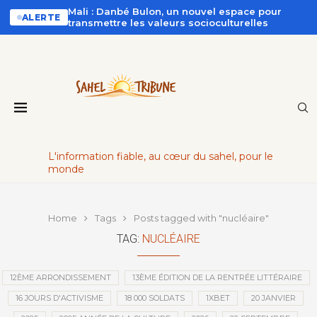
Mali : Danbé Bulon, un nouvel espace pour
ALERTE
transmettre les valeurs socioculturelles
L'information fiable, au cœur du sahel, pour le
monde
Home
Tags
Posts tagged with "nucléaire"
TAG:
NUCLÉAIRE
12ÈME ARRONDISSEMENT
13ÈME ÉDITION DE LA RENTRÉE LITTÉRAIRE
16 JOURS D'ACTIVISME
18 000 SOLDATS
1XBET
20 JANVIER