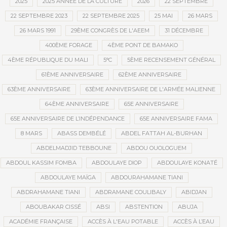
2025
2025 ANNÉE DE LA CULTURE
2026
22 SEPTEMBRE
22 SEPTEMBRE 2023
22 SEPTEMBRE 2025
25 MAI
26 MARS
26 MARS 1991
29ÈME CONGRÈS DE L'AEEM
31 DÉCEMBRE
400ÈME FORAGE
4ÈME PONT DE BAMAKO
4ÈME RÉPUBLIQUE DU MALI
5°C
5ÈME RECENSEMENT GÉNÉRAL
61ÈME ANNIVERSAIRE
62ÈME ANNIVERSAIRE
63ÈME ANNIVERSAIRE
63ÈME ANNIVERSAIRE DE L'ARMÉE MALIENNE
64ÈME ANNIVERSAIRE
65E ANNIVERSAIRE
65E ANNIVERSAIRE DE L’INDÉPENDANCE
65E ANNIVERSAIRE FAMA
8 MARS
ABASS DEMBÉLÉ
ABDEL FATTAH AL-BURHAN
ABDELMADJID TEBBOUNE
ABDOU OUOLOGUEM
ABDOUL KASSIM FOMBA
ABDOULAYE DIOP
ABDOULAYE KONATÉ
ABDOULAYE MAÏGA
ABDOURAHAMANE TIANI
ABDRAHAMANE TIANI
ABDRAMANE COULIBALY
ABIDJAN
ABOUBAKAR CISSÉ
ABSI
ABSTENTION
ABUJA
ACADÉMIE FRANÇAISE
ACCÈS À L'EAU POTABLE
ACCÈS À L’EAU