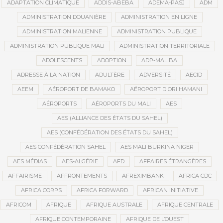
ADAPTATION CLIMATIQUE
ADDIS-ABEBA
ADEMA-PASJ
ADM
ADMINISTRATION DOUANIÈRE
ADMINISTRATION EN LIGNE
ADMINISTRATION MALIENNE
ADMINISTRATION PUBLIQUE
ADMINISTRATION PUBLIQUE MALI
ADMINISTRATION TERRITORIALE
ADOLESCENTS
ADOPTION
ADP-MALIBA
ADRESSE À LA NATION
ADULTÈRE
ADVERSITÉ
AECID
AEEM
AÉROPORT DE BAMAKO
AÉROPORT DIORI HAMANI
AÉROPORTS
AÉROPORTS DU MALI
AES
AES (ALLIANCE DES ÉTATS DU SAHEL)
AES (CONFÉDÉRATION DES ÉTATS DU SAHEL)
AES CONFÉDÉRATION SAHEL
AES MALI BURKINA NIGER
AES MÉDIAS
AES-ALGÉRIE
AFD
AFFAIRES ÉTRANGÈRES
AFFAIRISME
AFFRONTEMENTS
AFREXIMBANK
AFRICA CDC
AFRICA CORPS
AFRICA FORWARD
AFRICAN INITIATIVE
AFRICOM
AFRIQUE
AFRIQUE AUSTRALE
AFRIQUE CENTRALE
AFRIQUE CONTEMPORAINE
AFRIQUE DE L’OUEST