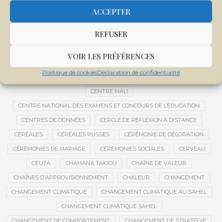
CEMAPI
CEN-SNESUP
CENOU
CENSURE
ACCEPTER
CENTRAFRIQUE
CENTRALE SOLAIRE
REFUSER
CENTRALE SOLAIRE DE SANANKOROBA
CENTRALES SOLAIRES
CENTRE D'INTELLIGENCE ARTIFICIELLE
VOIR LES PRÉFÉRENCES
CENTRE DE SANTÉ COMMUNAUTAIRE
CENTRE DU MALI
Politique de cookies
Déclaration de confidentialité
CENTRE INTERNATIONAL DE CONFÉRENCES DE BAMAKO
CENTRE MALI
CENTRE NATIONAL DES EXAMENS ET CONCOURS DE L’ÉDUCATION
CENTRES DE DONNÉES
CERCLE DE RÉFLEXION À DISTANCE
CÉRÉALES
CÉRÉALES RUSSES
CÉRÉMONIE DE DÉCORATION
CÉRÉMONIES DE MARIAGE
CÉRÉMONIES SOCIALES
CERVEAU
CEUTA
CHAHANA TAKIOU
CHAÎNE DE VALEUR
CHAÎNES D’APPROVISIONNEMENT
CHALEUR
CHANGEMENT
CHANGEMENT CLIMATIQUE
CHANGEMENT CLIMATIQUE AU SAHEL
CHANGEMENT CLIMATIQUE SAHEL
CHANGEMENT DE COMPORTEMENT
CHANGEMENT DE STRATÉGIE