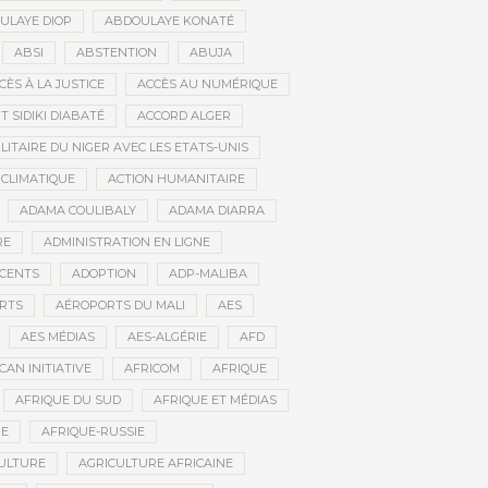
ULAYE DIOP
ABDOULAYE KONATÉ
ABSI
ABSTENTION
ABUJA
CÈS À LA JUSTICE
ACCÈS AU NUMÉRIQUE
 SIDIKI DIABATÉ
ACCORD ALGER
LITAIRE DU NIGER AVEC LES ETATS-UNIS
 CLIMATIQUE
ACTION HUMANITAIRE
ADAMA COULIBALY
ADAMA DIARRA
RE
ADMINISTRATION EN LIGNE
CENTS
ADOPTION
ADP-MALIBA
RTS
AÉROPORTS DU MALI
AES
AES MÉDIAS
AES-ALGÉRIE
AFD
CAN INITIATIVE
AFRICOM
AFRIQUE
AFRIQUE DU SUD
AFRIQUE ET MÉDIAS
NE
AFRIQUE-RUSSIE
ULTURE
AGRICULTURE AFRICAINE