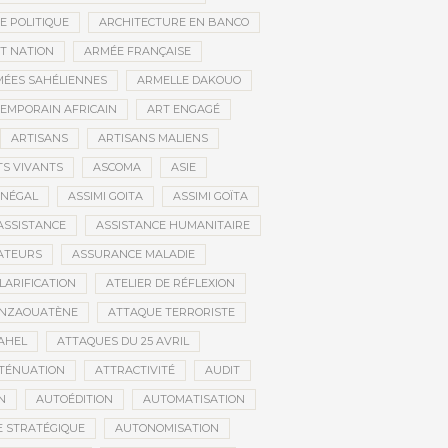
E POLITIQUE
ARCHITECTURE EN BANCO
T NATION
ARMÉE FRANÇAISE
ÉES SAHÉLIENNES
ARMELLE DAKOUO
EMPORAIN AFRICAIN
ART ENGAGÉ
ARTISANS
ARTISANS MALIENS
TS VIVANTS
ASCOMA
ASIE
ÉNÉGAL
ASSIMI GOITA
ASSIMI GOÏTA
ASSISTANCE
ASSISTANCE HUMANITAIRE
ATEURS
ASSURANCE MALADIE
CLARIFICATION
ATELIER DE RÉFLEXION
INZAOUATÈNE
ATTAQUE TERRORISTE
AHEL
ATTAQUES DU 25 AVRIL
TÉNUATION
ATTRACTIVITÉ
AUDIT
N
AUTOÉDITION
AUTOMATISATION
 STRATÉGIQUE
AUTONOMISATION