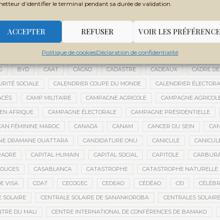
metteur d’identifier le terminal pendant sa durée de validation.
 FILY SISSOKO
BOUBACAR BOCOUM
BOUBACAR DIANÉ
BOUBAC
CE
BOULIKESSI
BOULKESSI
BOURAKÉBOUGOU
BOUREM
ACCEPTER
REFUSER
VOIR LES PRÉFÉRENCE
ASSAGE CULTUREL
BRÉMA ELY DICKO
BRÉSIL
BRICE OLIGUI NGU
Politique de cookies
Déclaration de confidentialité
ES
BUDGET 2027-2029
BUDGET AGRICOLE
BUDGET DE LA PRÉSIDE
G
BYD
CAAT
CACAO
CADASTRE
CADEAUX
CADRE DE
URITÉ SOCIALE
CALENDRIER COUPE DU MONDE
CALENDRIER ÉLECTOR
ACÉS
CAMP MILITAIRE
CAMPAGNE AGRICOLE
CAMPAGNE AGRICOLE
 EN AFRIQUE
CAMPAGNE ÉLECTORALE
CAMPAGNE PRÉSIDENTIELLE
CAN FÉMININE MAROC
CANADA
CANAM
CANCER DU SEIN
CAN
ANE DRAMANE OUATTARA
CANDIDATURE ONU
CANICULE
CANICUL
RAORÉ
CAPITAL HUMAIN
CAPITAL SOCIAL
CAPITOLE
CARBUR
ROUGES
CASABLANCA
CATASTROPHE
CATASTROPHE NATURELLE
E VISA
CDAT
CECOGEC
CEDEAO
CÉDÉAO
CEI
CÉLÉBR
 SOLAIRE
CENTRALE SOLAIRE DE SANANKOROBA
CENTRALES SOLAIR
NTRE DU MALI
CENTRE INTERNATIONAL DE CONFÉRENCES DE BAMAKO