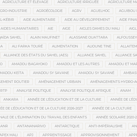
AGRICULTURE ET ÉLEVAGE
AGRICULTURE IRRIGUÉE
AGRICULTURE M
GRO-INDUSTRIE
AGROÉCOLOGIE
AGRV
AGUELHOC
AGUIBOU
EL-KÉBIR
AIDE ALIMENTAIRE
AIDE AU DÉVELOPPEMENT
AIDE FINA
AIDES HUMANITAIRES
AIE
AIGE
AIGLES DAMES DU MALI
AIGL
QAÏDA SAHEL
ALAIN MAUFINET
ALASSANE OUATTARA
ALFOUSSEY
BA
ALI FARKA TOURÉ
ALIMENTATION
ALIOUNE TINE
ALLAITE
ALLIANCE DES ÉTATS DU SAHEL (AES)
ALLIANCE SAHEL
ALLIANCE S
GO
AMADOU BAGAYOKO
AMADOU ET LES AUTRES
AMADOU ET MA
MADOU KEÏTA
AMADOU SY SAVANE
AMADOU SY SAVANÉ
AMBAS
EMENT ROUTIER
AMÉNAGEMENT URBAIN
AMÉNAGEMENTS HYDRO-A
RTP
ANALYSE POLITIQUE
ANALYSE POLITIQUE AFRIQUE
ANAM
ANKARA
ANNÉE DE L’ÉDUCATION ET DE LA CULTURE
ANNÉE DE L’ÉD
E DE L’ÉDUCATION ET DE LA CULTURE 2026-2027
ANNÉE DE LA CULTURE
ALE DE L'ÉLIMINATION DU TRAVAIL DES ENFANTS
ANNÉE SCOLAIRE 2020-2
ANR
ANTANANARIVO
ANTARCTIQUE
ANTI-IMPÉRIALISME
AN
APEX MALI
APJ
APPRENTISSAGE
APPROVISIONNEMENT
APP