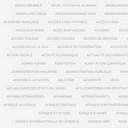
ABASS DEMBÉLÉ
ABDEL FATTAH AL-BURHAN
ABDELMADJI
ABDOULAYE MAÏGA
ABDOURAHAMANE TIANI
ABDRAHAMANE
ACADÉMIE FRANÇAISE
ACCÈS À L'EAU POTABLE
ACCÈS À L’EAU
ACCÈS AUX SOINS
ACCÈS AUX VACCINS
ACCIDENT
ACCI
ACCORD D’ALGER
ACCORD D'ALGER
ACCORD DE DÉFENSE
A
ACCORD POUR LA PAIX
ACCORDS DE COOPÉRATION
ACCOUCHE
ACTION SOCIALE
ACTIVITÉ ÉCONOMIQUE
ACTUALITÉ DES OPÉRATI
ADAMA FOMBA
ADAPTATION
ADAPTATION CLIMATIQUE
ADMINISTRATION MALIENNE
ADMINISTRATION PUBLIQUE
ADMI
ADRESSE À LA NATION
ADULTÈRE
ADVERSITÉ
AECID
AES (ALLIANCE DES ÉTATS DU SAHEL)
AES (CONFÉDÉRATION DES ÉTAT
AFFAIRES ÉTRANGÈRES
AFFAIRISME
AFFRONTEMENTS
AFRE
AFRIQUE AUSTRALE
AFRIQUE CENTRALE
AFRIQUE CONTEMPORAIN
AFRIQUE ET RUSSIE
AFRIQUE EUROPE
AFRIQ
AGENCE INTERNATIONALE DE L’ÉNERGIE
AGENDA 2063
AGOA