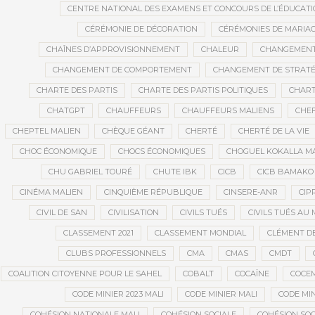
CENTRE NATIONAL DES EXAMENS ET CONCOURS DE L’ÉDUCATI
CÉRÉMONIE DE DÉCORATION
CÉRÉMONIES DE MARIA
CHAÎNES D’APPROVISIONNEMENT
CHALEUR
CHANGEMEN
CHANGEMENT DE COMPORTEMENT
CHANGEMENT DE STRATÉ
CHARTE DES PARTIS
CHARTE DES PARTIS POLITIQUES
CHART
CHATGPT
CHAUFFEURS
CHAUFFEURS MALIENS
CHEF
CHEPTEL MALIEN
CHÈQUE GÉANT
CHERTÉ
CHERTÉ DE LA VIE
CHOC ÉCONOMIQUE
CHOCS ÉCONOMIQUES
CHOGUEL KOKALLA M
CHU GABRIEL TOURÉ
CHUTE IBK
CICB
CICB BAMAKO
CINÉMA MALIEN
CINQUIÈME RÉPUBLIQUE
CINSERE-ANR
CIP
CIVIL DE SAN
CIVILISATION
CIVILS TUÉS
CIVILS TUÉS AU 
CLASSEMENT 2021
CLASSEMENT MONDIAL
CLÉMENT D
CLUBS PROFESSIONNELS
CMA
CMAS
CMDT
COALITION CITOYENNE POUR LE SAHEL
COBALT
COCAÏNE
COCE
CODE MINIER 2023 MALI
CODE MINIER MALI
CODE MIN
COHÉSION NATIONALE MALI
COHÉSION SOCIALE
COHÉSION SOC