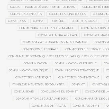
COLLECTIF POUR LE DÉVELOPPEMENT DE BAKO
COLLECTIVITÉ TERR
COLONEL ASSIMI GOÏTA
COLONEL LASSINA TOGOLA
COLONEL 
COMATEX-SA
COMBAT
COMÉDIE
COMÉDIE AFRICAINE
C
COMMÉMORATION DE L'INDÉPENDANCE
COMMÉMORATION DU
COMMERCE INTRA-AFRICAIN
COMMERCE MARIT
COMMISSARIAT 5E ARRONDISSEMENT BAMAKO
COMMISSA
COMMISSION ÉLECTORALE
COMMISSION ÉLECTORALE IND
COMMUNAUTÉ ÉCONOMIQUE DES ETATS DE L'AFRIQUE DE L'OUEST (CEDE
COMMUNICATION
COMMUNICATION CULTURELLE
COM
COMMUNICATION POLITIQUE
COMMUNICATION STRATÉGIQUE
C
COMPÉTITION ARTISTIQUE
COMPÉTITION CONTINENTALE
C
COMPLEXE INDUSTRIEL SEYDOU KÉÏTA
COMPLOT
COMPTABILI
CONCLUSIONS
CONCLUSIONS DU SOMMET
CONCOURS DE LA
CONDAMNATION DE GUILLAUME SORO
CONDAMNATION DE OU
CONDITIONS DE TRAVAIL
CONDITIONS DE VIE
C