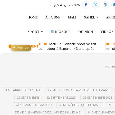
Friday, 7 August 2026
HOME
À LA UNE
MALI
SAHEL
AFRI
SPORT
KIOSQUE
OPINION
VIDÉOS
11:00
Mali : la Biennale sportive fait
06:0
EN CE MOMENT
★
PREMIUM
son retour à Bamako, 43 ans après
minis
retou
Hom
12ÈME ARRONDISSEMENT
13ÈME ÉDITION DE LA RENTRÉE LITTÉRAIRE
22 SEPTEMBRE
22 SEPTEMBRE 2023
22 SEPTEMBRE 2025
4ÈME PONT DE BAMAKO
4ÈME RÉPUBLIQUE DU MALI
5°C
63ÈME ANNIVERSAIRE DE L'ARMÉE MALIENNE
64ÈME ANNIVERSA