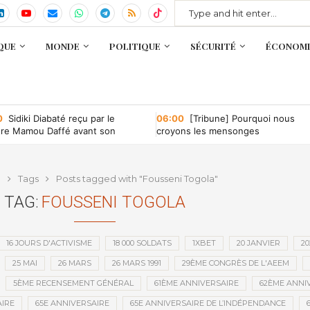
QUE
MONDE
POLITIQUE
SÉCURITÉ
ÉCONOMI
0
Sidiki Diabaté reçu par le
06:00
[Tribune] Pourquoi nous
tre Mamou Daffé avant son
croyons les mensonges
r à l’Accor Arena de Paris
e
Tags
Posts tagged with "Fousseni Togola"
TAG:
FOUSSENI TOGOLA
16 JOURS D'ACTIVISME
18 000 SOLDATS
1XBET
20 JANVIER
20
25 MAI
26 MARS
26 MARS 1991
29ÈME CONGRÈS DE L'AEEM
5ÈME RECENSEMENT GÉNÉRAL
61ÈME ANNIVERSAIRE
62ÈME ANNI
IRE
65E ANNIVERSAIRE
65E ANNIVERSAIRE DE L’INDÉPENDANCE