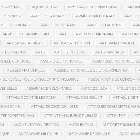
BURES MALI
AQUACULTURE
ARBITRAGE INTERNATIONAL
ARCAN
 BÉNINOISE
ARMÉE BURKINABÉ
ARMÉE CONFÉDÉRALE
ARMÉE E
MÉE SOUDANAISE
ARMÉE SOUVERAINE
ARMÉE TCHADIENNE
ARM
ARRÊTÉ INTERMINISTÉRIEL
ART
ART CONTEMPORAIN
ART CONT
ARTISANAT AFRICAIN
ARTISANAT FÉMININ
ARTISANAT MALIEN
ISTES MALIENS
ARTS
ARTS ET CULTURE
ARTS MARTIAUX
AR
MBLÉE GÉNÉRALE
ASSEMBLÉE NATIONALE
ASSEMBLÉE NATIONALE S
ASSISES NATIONALES
ASSISES NATIONALES DE LA REFONDATION
N BÉNÉVOLE POUR LA SOLIDARITÉ INCLUSIVE
ASSOCIATIONS DE CONSOMM
VERSELLE
ASSURANCE VOLONTAIRE
ASTRAZENECA
ATELIER DE 
ATTAQUE CONTRE LES FAMA
ATTAQUE DE BOUNTI
ATTAQUE DE T
S AU SAHEL
ATTAQUES COORDONNÉES
ATTAQUES DJIHADISTES AU S
TERRORISTES MALI
ATTEINTE AUX BIENS PUBLICS
ATTENTAT
AT
ON
AUGMENTATION DES PRIX
AUTO-EMPLOI
AUTODÉTERMINATIO
IQUE
AUTONOMIE MILITAIRE
AUTONOMIE RÉGIONALE
AUTONOMIE