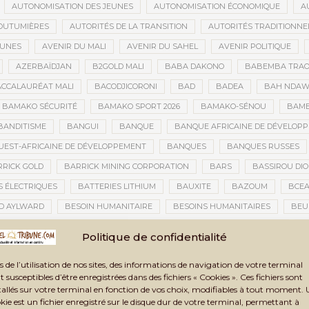
AUTONOMISATION DES JEUNES
AUTONOMISATION ÉCONOMIQUE
A
OUTUMIÈRES
AUTORITÉS DE LA TRANSITION
AUTORITÉS TRADITIONNE
EUNES
AVENIR DU MALI
AVENIR DU SAHEL
AVENIR POLITIQUE
AZERBAÏDJAN
B2GOLD MALI
BABA DAKONO
BABEMBA TRAO
CCALAURÉAT MALI
BACODJICORONI
BAD
BADEA
BAH NDA
BAMAKO SÉCURITÉ
BAMAKO SPORT 2026
BAMAKO-SÉNOU
BAM
BANDITISME
BANGUI
BANQUE
BANQUE AFRICAINE DE DÉVELOP
EST-AFRICAINE DE DÉVELOPPEMENT
BANQUES
BANQUES RUSSES
RICK GOLD
BARRICK MINING CORPORATION
BARS
BASSIROU DIO
S ÉLECTRIQUES
BATTERIES LITHIUM
BAUXITE
BAZOUM
BCE
D AYLWARD
BESOIN HUMANITAIRE
BESOINS HUMANITAIRES
BEU
CAINE DE LA PHOTOGRAPHIE
BIENNALE ARTISTIQUE ET CULTURELLE
B
Politique de confidentialité
NNALE ARTISTIQUE ET CULTURELLE TOMBOUCTOU 2025
BIENNALE DE TOM
s de l’utilisation de nos sites, des informations de navigation de votre terminal
A TRANSITION
BILAN DES ACTIVITÉS
BILAN ET PERSPECTIVES
BIL
t susceptibles d’être enregistrées dans des fichiers « Cookies ». Ces fichiers sont
BLANCHIMENT DE CAPITAUX
BLASPHÈME
BLÉ
BLÉ RUSSE
tallés sur votre terminal en fonction de vos choix, modifiables à tout moment.
kie est un fichier enregistré sur le disque dur de votre terminal, permettant à
CONOMIQUE
BLOGING
BNDA
BOAD
BOBO-DIOULASSO
BO