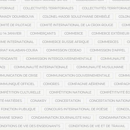
ITORIALE
COLLECTIVITÉS TERRITORIALES
COLLECTIVITÉS TERRITORIALE
MAMADY DOUMBOUYA
COLONEL-MAJOR SOULEYMANE DEMBÉLÉ
COLON
OMITÉ DE PILOTAGE
COMITÉ INTERNATIONAL DE LA CROIX-ROUGE
COM
 14 JANVIER
COMMERÇANTS
COMMERCE
COMMERCE EXTÉRIEUR
IME INTERNATIONAL
COMMERCE RUSSIE AFRIQUE
COMMERCES
C
RIAT KALABAN-COURA
COMMISSION CEDEAO
COMMISSION D’APPEL
ÉPENDANTE
COMMISSION INTERGOUVERNEMENTALE
COMMUNAUTÉ
AO)
COMMUNAUTÉ INTERNATIONALE
COMMUNAUTÉ MUSULMANE
MUNICATION DE CRISE
COMMUNICATION GOUVERNEMENTALE
COMMU
OMMUNIQUÉ OFFICIEL
COMORES
COMPAGNIE AÉRIENNE
COMPAGNI
OMPÉTITION CULTURELLE
COMPÉTITION NATIONALE
COMPÉTITIVITÉ É
TÉ-MATIÈRES
CONAKRY
CONCERTATION
CONCERTATION NATION
 FONCTION PUBLIQUE
CONCOURS INTERNATIONAL DE POÉSIE
CONCOU
SMANE SONKO
CONDAMNATION JOURNALISTE MALI
CONDAMNATION JU
ONDITIONS DE VIE DES ENSEIGNANTS
CONDITIONS DE VIE ET DE TRAVAIL