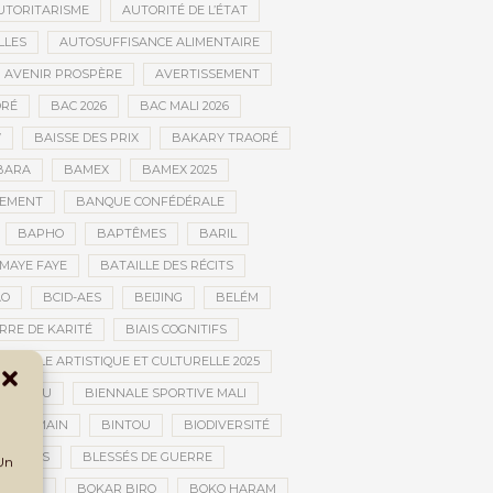
UTORITARISME
AUTORITÉ DE L’ÉTAT
LLES
AUTOSUFFISANCE ALIMENTAIRE
AVENIR PROSPÈRE
AVERTISSEMENT
RÉ
BAC 2026
BAC MALI 2026
W
BAISSE DES PRIX
BAKARY TRAORÉ
BARA
BAMEX
BAMEX 2025
PEMENT
BANQUE CONFÉDÉRALE
BAPHO
BAPTÊMES
BARIL
MAYE FAYE
BATAILLE DES RÉCITS
AO
BCID-AES
BEIJING
BELÉM
RRE DE KARITÉ
BIAIS COGNITIFS
IENNALE ARTISTIQUE ET CULTURELLE 2025
BOUCTOU
BIENNALE SPORTIVE MALI
AN HUMAIN
BINTOU
BIODIVERSITÉ
BLESSÉS
BLESSÉS DE GUERRE
 Un
GOLAN
BOKAR BIRO
BOKO HARAM