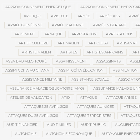
APPROVISIONNEMENT ÉNERGÉTIQUE
APPROVISIONNEMENT HYDROCAR
ARCTIQUE
ARISTOTE
ARMÉE
ARMÉE AES
ARMÉE
ARMÉE GUINÉENNE
ARMÉE MALIENNE
ARMÉE NIGÉRIANE
AR
ARMEMENT
ARNAQUE
ARRESTATION
ARRESTATIONS
ART ET CULTURE
ART MALIEN
ARTICLE 39
ARTISANAT
ARTISTE MALIEN
ARTISTES
ARTISTES AFRICAINS
ART
ASSA BADIALLO TOURÉ
ASSAINISSEMENT
ASSASSINATS
ASSE
ASSIMI GOITA AU GHANA
ASSIMI GOÏTA ÉDUCATION
ASSIMILATION
ASSISTANCE MILITAIRE
ASSISTANCE SOCIALE
ASSOCIATIO
ASSURANCE MALADIE OBLIGATOIRE (AMO)
ASSURANCE MALADIE UNI
ATELIER DE VALIDATION
ATIDI
ATTAQUE
ATTAQUE ARMÉE
ATTAQUES 25 AVRIL 2026
ATTAQUES AU NIGER
ATTAQUE
ATTAQUES DU 25 AVRIL 2026
ATTAQUES TERRORISTES
ATTAQUES 
AUDIT FINANCIER
AUDIT MINIER
AUDIT PUBLIC
AUGMENTATI
AUTONOMIE
AUTONOMIE ÉCONOMIQUE
AUTONOMIE ÉNERGÉT