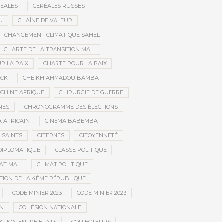
ÉALES
CÉRÉALES RUSSES
U
CHAÎNE DE VALEUR
CHANGEMENT CLIMATIQUE SAHEL
CHARTE DE LA TRANSITION MALI
R LA PAIX
CHARTE POUR LA PAIX
ECK
CHEIKH AHMADOU BAMBA
CHINE AFRIQUE
CHIRURGIE DE GUERRE
NÉS
CHRONOGRAMME DES ÉLECTIONS
 AFRICAIN
CINÉMA BABEMBA
3 SAINTS
CITERNES
CITOYENNETÉ
DIPLOMATIQUE
CLASSE POLITIQUE
AT MALI
CLIMAT POLITIQUE
TION DE LA 4ÈME RÉPUBLIQUE
CODE MINIER 2023
CODE MINIER 2023
EN
COHÉSION NATIONALE
ATION ENTRE ETATS
COLLECTEURS