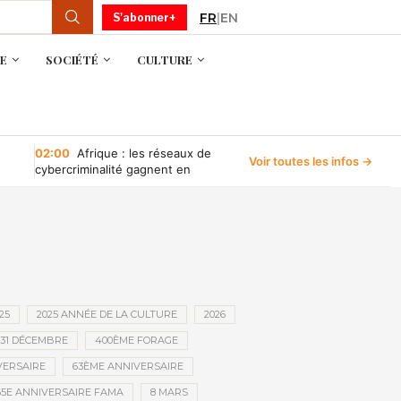
FR
|
EN
S'abonner+
E
SOCIÉTÉ
CULTURE
02:00
Afrique : les réseaux de
Voir toutes les infos →
cybercriminalité gagnent en
puissance, selon INTERPOL
25
2025 ANNÉE DE LA CULTURE
2026
31 DÉCEMBRE
400ÈME FORAGE
VERSAIRE
63ÈME ANNIVERSAIRE
65E ANNIVERSAIRE FAMA
8 MARS