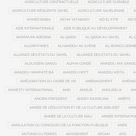
AGRICULTURE CONTRACTUELLE
AGRICULTURE DURABLE
AGRICULTURE RÉSILIENTE SAHEL
AGRICULTURE SAHÉLIENNE
A
AHMED BABA
AÏCHA YATABARY
AÏD EL-FITR
AÏD 
AIDE INTERNATIONALE
AIDE PUBLIQUE AU DÉVELOPPEMENT
AKINWUMI ADESINA
AL-QAÏDA
AL-QAÏDA AU SAHEL
AL-
ALGORITHMES
ALHAMDOU AG ILYÈNE
ALI BONGO ODIM
ALLIANCE DES ÉTATS DU SAHEL
ALLIANCE DES ETATS DU SAHEL
ALOUSSÉNI SANOU
ALPHA CONDÉ
AMADOU AYA SANO
AMADOU HAMPATÉ BÂ
AMADOU HOTT
AMADOU KÉITA
A
AMÉLIORATION DU CADRE DE VIE
AMÉNAGEMENT
AMÉNAG
AMNESTY INTERNATIONAL
AMO
AMOUR
AMOUREUX
AM
ANCIEN PRÉSIDENT
ANDRY RAJOELINA
ANÉFIS
ANNÉE DE L’ÉDUCATION ET DE LA CULTURE 2026-2027
ANNÉ
ANNÉE DE LA CULTURE MALI
ANNÉE INTERNATION
ANNULATION DU CONCOURS DE LA FONCTION PUBLIQUE
ANPE
ANTONIO GUTERRES
APAISEMENT
APCAM
APD