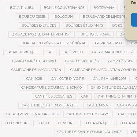
l’é
BOLA TINUBU
BONNE GOUVERNANCE
BOTSWANA
BOUARÉ
BOUBOU CISSÉ
BOUGOUNI
BOULEVARD DE L’INDÉPENDAN
BOURSES D'ÉTUDES
BOURSES ÉTUDIANTS
BOZO
BR
BRIGADE MOBILE D’INTERVENTION
BRUNO LE MAIRE
BRUXELL
BUREAU DU VÉRIFICATEUR GÉNÉRAL
BURKINA FASO
BV
CADRE JURIDIQUE
CAF
CAFÉ PHILO
CAISSE MALIENNE DE SÉC
CAMP COMPÉTITION MALI
CAMP DE RÉFUGIÉS
CAMP DES DÉPL
CAMPAGNE DE VACCINATION
CAMPAGNE DE VACCINATION COVID-19
CAN 2025
CAN CÔTE D'IVOIRE
CAN FÉMININE 2026
CANDIDATURE D'OUSMANE SONKO
CANDIDATURE DE ALASS
CANTINES SCOLAIRES
CAP
CAPITAINE IBRAHIM T
CARTE D’IDENTITÉ BIOMÉTRIQUE
CARTE NINA
CARTONS 
CATASTROPHES NATURELLES
CAUTION 10 000 DOLLARS
CAUTION D
CEN-SNESUP
CENOU
CENSURE
CENTRAFRIQUE
CENTRALE
CENTRE DE SANTÉ COMMUNAUTAIRE
CE