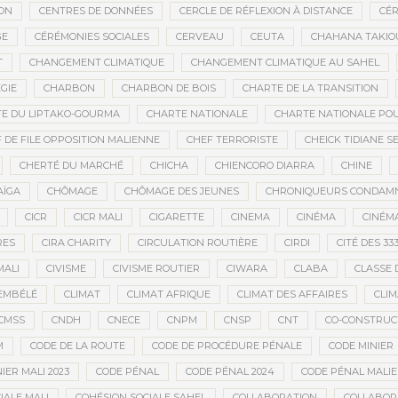
ON
CENTRES DE DONNÉES
CERCLE DE RÉFLEXION À DISTANCE
CÉR
GE
CÉRÉMONIES SOCIALES
CERVEAU
CEUTA
CHAHANA TAKIO
T
CHANGEMENT CLIMATIQUE
CHANGEMENT CLIMATIQUE AU SAHEL
GIE
CHARBON
CHARBON DE BOIS
CHARTE DE LA TRANSITION
E DU LIPTAKO-GOURMA
CHARTE NATIONALE
CHARTE NATIONALE POU
 DE FILE OPPOSITION MALIENNE
CHEF TERRORISTE
CHEICK TIDIANE S
CHERTÉ DU MARCHÉ
CHICHA
CHIENCORO DIARRA
CHINE
AÏGA
CHÔMAGE
CHÔMAGE DES JEUNES
CHRONIQUEURS CONDAM
CICR
CICR MALI
CIGARETTE
CINEMA
CINÉMA
CINÉMA
RES
CIRA CHARITY
CIRCULATION ROUTIÈRE
CIRDI
CITÉ DES 33
MALI
CIVISME
CIVISME ROUTIER
CIWARA
CLABA
CLASSE 
EMBÉLÉ
CLIMAT
CLIMAT AFRIQUE
CLIMAT DES AFFAIRES
CLIM
CMSS
CNDH
CNECE
CNPM
CNSP
CNT
CO-CONSTRUC
M
CODE DE LA ROUTE
CODE DE PROCÉDURE PÉNALE
CODE MINIER
IER MALI 2023
CODE PÉNAL
CODE PÉNAL 2024
CODE PÉNAL MALI
IALE MALI
COHÉSION SOCIALE SAHEL
COLLABORATION
COLLABOR