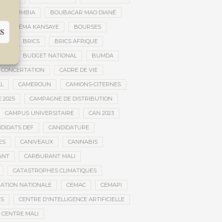
AR DOUMBIA
BOUBACAR MAO DIANÉ
BOURÉMA KANSAYE
BOURSES
S
EMA
BRICS
BRICS AFRIQUE
NCE
BUDGET NATIONAL
BUMDA
 CONCERTATION
CADRE DE VIE
AL
CAMEROUN
CAMIONS-CITERNES
 2025
CAMPAGNE DE DISTRIBUTION
CAMPUS UNIVERSITAIRE
CAN 2023
DIDATS DEF
CANDIDATURE
ES
CANIVEAUX
CANNABIS
ANT
CARBURANT MALI
CATASTROPHES CLIMATIQUES
ATION NATIONALE
CEMAC
CEMAPI
ES
CENTRE D'INTELLIGENCE ARTIFICIELLE
CENTRE MALI