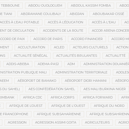
D TEBBOUNE
ABDOU OUOLOGUEM
ABDOUL KASSIM FOMBA
ABDO
 TIANI
ABDRAMANE COULIBALY
ABIDJAN
ABOUBAKAR CISSÉ
ACCÈS À L’EAU POTABLE
ACCÈS À L’ÉDUCATION
ACCÈS À L'EAU
AC
DENT DE CIRCULATION
ACCIDENTS DE LA ROUTE
ACCOR ARENA CONCERT
CCORD DE PAIX
ACCORD DE PARIS
ACCORD FINANCIER
ACCORD MI
MENT
ACCULTURATION
ACLED
ACTEURS CULTURELS
ACTION
ONS
ACTUALITÉ SÉNÉGAL
ACTUALITÉS BRULANTES
ACTUALITTÉ
ADDIS-ABEBA
ADEMA-PASJ
ADM
ADMINISTRATION DOUANIÈ
NISTRATION PUBLIQUE MALI
ADMINISTRATION TERRITORIALE
ADOLES
AEEM
AÉROPORT DE BAMAKO
AÉROPORT DIORI HAMANI
AÉROPO
S DU SAHEL)
AES CONFÉDÉRATION SAHEL
AES MALI BURKINA NIGER
XIMBANK
AFRICA CDC
AFRICA CORPS
AFRICA FORWARD
AFRI
E
AFRIQUE DE L’OUEST
AFRIQUE DE L'OUEST
AFRIQUE DU NORD
UE FRANCOPHONE
AFRIQUE SUBSAHARIENNE
AFRIQUE SUBSAHRIEN
AGRESSION
AGRESSION ASSIMI GOITA
AGRICULTEURS
AGRIC