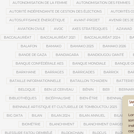
AUTONOMISATION DE LA FEMME
AUTONOMISATION DES FEMMES
AUTORITÉ INDÉPENDANTE DE GESTION DES ÉLECTIONS
AUTORITÉS C
AUTOSUFFISANCE ÉNERGÉTIQUE
AVANT-PROJET
AVENIR DES J
AVIATION CIVILE
AVOC
AXES STRATÉGIQUES
AZAWAD
BACCALAURÉAT
BACCALAURÉAT 2021
BACCALAURÉAT 2024
BA
BALAFON
BAMAKO
BAMAKO 2025
BAMAKO 2026
BANDE DE GAZA
BANDIAGARA
BANDIOUGOU DANTÉ
BANQUE CONFÉDÉRALE AES
BANQUE MONDIALE
BANQUE OU
BARKHANE
BARRAGES
BARRICADES
BARRICK
BAR
BATAILLE INFORMATIONNELLE
BATAILLON TCHADIEN
BATTERIE
BELGIQUE
BEN LE CERVEAU
BÉNIN
BER
BERNAR
BIBLIOTHÈQUES
BICÉPHALISME
BIEN-ÊTRE
BIENNALE AFRI
BIENNALE ARTISTIQUE ET CULTURELLE DE TOMBOUCTOU 2025
BIE
Lor
BIG DATA
BILAN
BILAN 2024
BILAN ANNUEL
BILAN DE L
son
BIOMÉTRIE
BLANCHIMENT
BLANCHIMENT D’ARGENT
ins
coo
BLESSURE FATOU DEMBÉLÉ
BLOCKCHAIN
BLOCUS
BLOCUS É