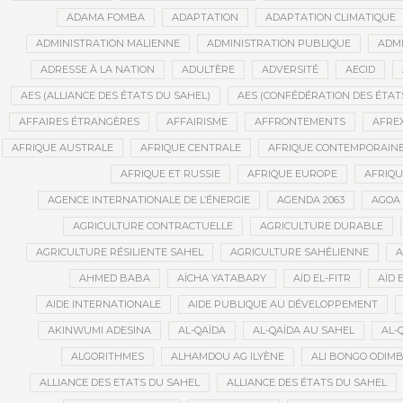
ADAMA FOMBA
ADAPTATION
ADAPTATION CLIMATIQUE
ADMINISTRATION MALIENNE
ADMINISTRATION PUBLIQUE
ADMI
ADRESSE À LA NATION
ADULTÈRE
ADVERSITÉ
AECID
AES (ALLIANCE DES ÉTATS DU SAHEL)
AES (CONFÉDÉRATION DES ÉTAT
AFFAIRES ÉTRANGÈRES
AFFAIRISME
AFFRONTEMENTS
AFRE
AFRIQUE AUSTRALE
AFRIQUE CENTRALE
AFRIQUE CONTEMPORAIN
AFRIQUE ET RUSSIE
AFRIQUE EUROPE
AFRIQ
AGENCE INTERNATIONALE DE L’ÉNERGIE
AGENDA 2063
AGOA
AGRICULTURE CONTRACTUELLE
AGRICULTURE DURABLE
AGRICULTURE RÉSILIENTE SAHEL
AGRICULTURE SAHÉLIENNE
A
AHMED BABA
AÏCHA YATABARY
AÏD EL-FITR
AÏD 
AIDE INTERNATIONALE
AIDE PUBLIQUE AU DÉVELOPPEMENT
AKINWUMI ADESINA
AL-QAÏDA
AL-QAÏDA AU SAHEL
AL-
ALGORITHMES
ALHAMDOU AG ILYÈNE
ALI BONGO ODIM
ALLIANCE DES ETATS DU SAHEL
ALLIANCE DES ÉTATS DU SAHEL