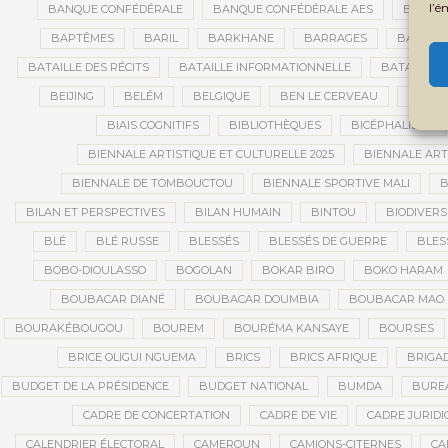
l’é
BANQUE CONFÉDÉRALE
BANQUE CONFÉDÉRALE AES
BANQUE
BAPTÊMES
BARIL
BARKHANE
BARRAGES
BARRIC
BATAILLE DES RÉCITS
BATAILLE INFORMATIONNELLE
BATAILLON
BEIJING
BELÉM
BELGIQUE
BEN LE CERVEAU
BÉNIN
BIAIS COGNITIFS
BIBLIOTHÈQUES
BICÉPHALISME
BIENNALE ARTISTIQUE ET CULTURELLE 2025
BIENNALE ART
BIENNALE DE TOMBOUCTOU
BIENNALE SPORTIVE MALI
B
BILAN ET PERSPECTIVES
BILAN HUMAIN
BINTOU
BIODIVERS
BLÉ
BLÉ RUSSE
BLESSÉS
BLESSÉS DE GUERRE
BLES
BOBO-DIOULASSO
BOGOLAN
BOKAR BIRO
BOKO HARAM
BOUBACAR DIANÉ
BOUBACAR DOUMBIA
BOUBACAR MAO 
BOURAKÉBOUGOU
BOUREM
BOURÉMA KANSAYE
BOURSES
BRICE OLIGUI NGUEMA
BRICS
BRICS AFRIQUE
BRIGAD
BUDGET DE LA PRÉSIDENCE
BUDGET NATIONAL
BUMDA
BUREA
CADRE DE CONCERTATION
CADRE DE VIE
CADRE JURIDI
CALENDRIER ÉLECTORAL
CAMEROUN
CAMIONS-CITERNES
CA