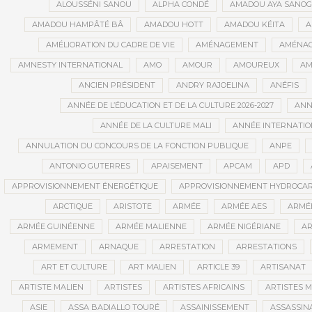
ALOUSSÉNI SANOU
ALPHA CONDÉ
AMADOU AYA SANO
AMADOU HAMPÂTÉ BÂ
AMADOU HOTT
AMADOU KÉITA
A
AMÉLIORATION DU CADRE DE VIE
AMÉNAGEMENT
AMÉNAG
AMNESTY INTERNATIONAL
AMO
AMOUR
AMOUREUX
AM
ANCIEN PRÉSIDENT
ANDRY RAJOELINA
ANÉFIS
ANNÉE DE L’ÉDUCATION ET DE LA CULTURE 2026-2027
ANNÉ
ANNÉE DE LA CULTURE MALI
ANNÉE INTERNATION
ANNULATION DU CONCOURS DE LA FONCTION PUBLIQUE
ANPE
ANTONIO GUTERRES
APAISEMENT
APCAM
APD
APPROVISIONNEMENT ÉNERGÉTIQUE
APPROVISIONNEMENT HYDROCAR
ARCTIQUE
ARISTOTE
ARMÉE
ARMÉE AES
ARMÉE
ARMÉE GUINÉENNE
ARMÉE MALIENNE
ARMÉE NIGÉRIANE
AR
ARMEMENT
ARNAQUE
ARRESTATION
ARRESTATIONS
ART ET CULTURE
ART MALIEN
ARTICLE 39
ARTISANAT
ARTISTE MALIEN
ARTISTES
ARTISTES AFRICAINS
ARTISTES M
ASIE
ASSA BADIALLO TOURÉ
ASSAINISSEMENT
ASSASSIN