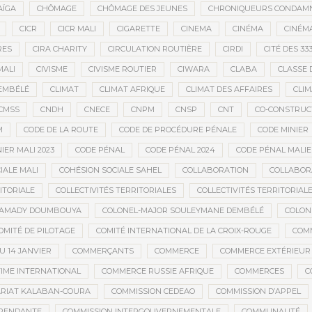
AÏGA
CHÔMAGE
CHÔMAGE DES JEUNES
CHRONIQUEURS CONDAM
CICR
CICR MALI
CIGARETTE
CINEMA
CINÉMA
CINÉMA
RES
CIRA CHARITY
CIRCULATION ROUTIÈRE
CIRDI
CITÉ DES 33
MALI
CIVISME
CIVISME ROUTIER
CIWARA
CLABA
CLASSE 
EMBÉLÉ
CLIMAT
CLIMAT AFRIQUE
CLIMAT DES AFFAIRES
CLIM
CMSS
CNDH
CNECE
CNPM
CNSP
CNT
CO-CONSTRUC
M
CODE DE LA ROUTE
CODE DE PROCÉDURE PÉNALE
CODE MINIER
IER MALI 2023
CODE PÉNAL
CODE PÉNAL 2024
CODE PÉNAL MALI
IALE MALI
COHÉSION SOCIALE SAHEL
COLLABORATION
COLLABOR
ITORIALE
COLLECTIVITÉS TERRITORIALES
COLLECTIVITÉS TERRITORIALE
MAMADY DOUMBOUYA
COLONEL-MAJOR SOULEYMANE DEMBÉLÉ
COLON
OMITÉ DE PILOTAGE
COMITÉ INTERNATIONAL DE LA CROIX-ROUGE
COM
 14 JANVIER
COMMERÇANTS
COMMERCE
COMMERCE EXTÉRIEUR
IME INTERNATIONAL
COMMERCE RUSSIE AFRIQUE
COMMERCES
C
RIAT KALABAN-COURA
COMMISSION CEDEAO
COMMISSION D’APPEL
ÉPENDANTE
COMMISSION INTERGOUVERNEMENTALE
COMMUNAUTÉ