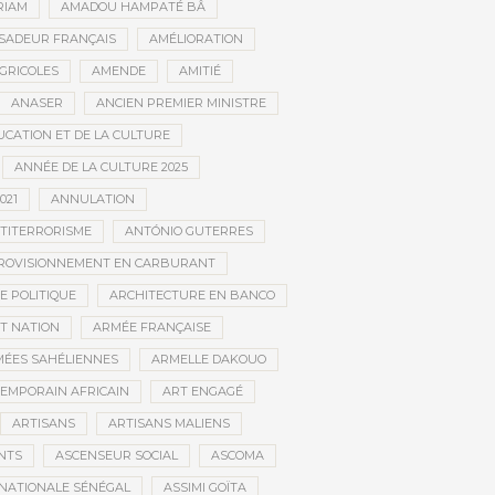
RIAM
AMADOU HAMPATÉ BÂ
SADEUR FRANÇAIS
AMÉLIORATION
GRICOLES
AMENDE
AMITIÉ
ANASER
ANCIEN PREMIER MINISTRE
UCATION ET DE LA CULTURE
ANNÉE DE LA CULTURE 2025
021
ANNULATION
TITERRORISME
ANTÓNIO GUTERRES
ROVISIONNEMENT EN CARBURANT
E POLITIQUE
ARCHITECTURE EN BANCO
T NATION
ARMÉE FRANÇAISE
ÉES SAHÉLIENNES
ARMELLE DAKOUO
EMPORAIN AFRICAIN
ART ENGAGÉ
ARTISANS
ARTISANS MALIENS
NTS
ASCENSEUR SOCIAL
ASCOMA
NATIONALE SÉNÉGAL
ASSIMI GOÏTA