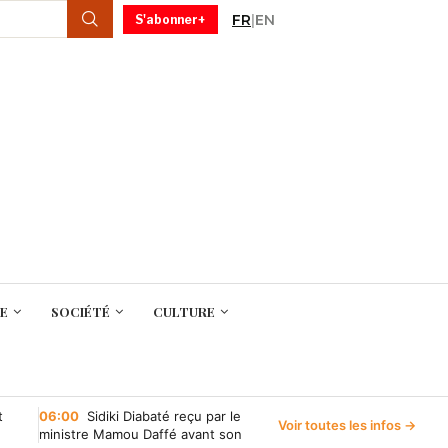
FR
|
EN
S'abonner+
E
SOCIÉTÉ
CULTURE
t
06:00
Sidiki Diabaté reçu par le
Voir toutes les infos →
ministre Mamou Daffé avant son