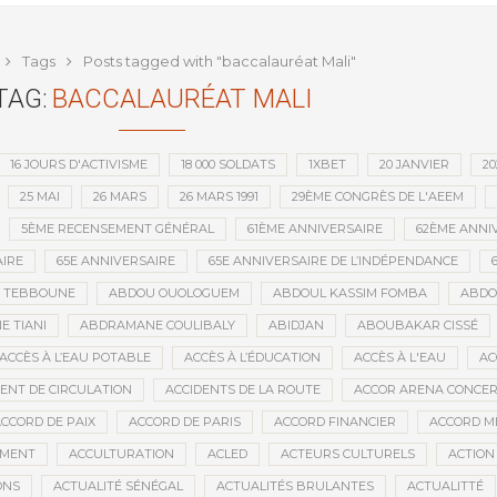
ntion minière d’une société
que depuis l’indépendance
Tags
Posts tagged with "baccalauréat Mali"
TAG:
BACCALAURÉAT MALI
16 JOURS D'ACTIVISME
18 000 SOLDATS
1XBET
20 JANVIER
20
25 MAI
26 MARS
26 MARS 1991
29ÈME CONGRÈS DE L'AEEM
5ÈME RECENSEMENT GÉNÉRAL
61ÈME ANNIVERSAIRE
62ÈME ANNI
IRE
65E ANNIVERSAIRE
65E ANNIVERSAIRE DE L’INDÉPENDANCE
D TEBBOUNE
ABDOU OUOLOGUEM
ABDOUL KASSIM FOMBA
ABDO
 TIANI
ABDRAMANE COULIBALY
ABIDJAN
ABOUBAKAR CISSÉ
ACCÈS À L’EAU POTABLE
ACCÈS À L’ÉDUCATION
ACCÈS À L'EAU
AC
DENT DE CIRCULATION
ACCIDENTS DE LA ROUTE
ACCOR ARENA CONCERT
CCORD DE PAIX
ACCORD DE PARIS
ACCORD FINANCIER
ACCORD MI
MENT
ACCULTURATION
ACLED
ACTEURS CULTURELS
ACTION
ONS
ACTUALITÉ SÉNÉGAL
ACTUALITÉS BRULANTES
ACTUALITTÉ