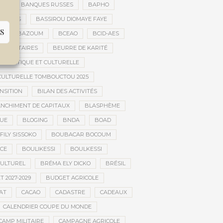
ES
BANQUES RUSSES
BAPHO
BARS
BASSIROU DIOMAYE FAYE
S
E
BAZOUM
BCEAO
BCID-AES
UMANITAIRES
BEURRE DE KARITÉ
ARTISTIQUE ET CULTURELLE
 CULTURELLE TOMBOUCTOU 2025
NSITION
BILAN DES ACTIVITÉS
NCHIMENT DE CAPITAUX
BLASPHÈME
UE
BLOGING
BNDA
BOAD
FILY SISSOKO
BOUBACAR BOCOUM
CE
BOULIKESSI
BOULKESSI
ULTUREL
BRÉMA ELY DICKO
BRÉSIL
 2027-2029
BUDGET AGRICOLE
AT
CACAO
CADASTRE
CADEAUX
CALENDRIER COUPE DU MONDE
CAMP MILITAIRE
CAMPAGNE AGRICOLE