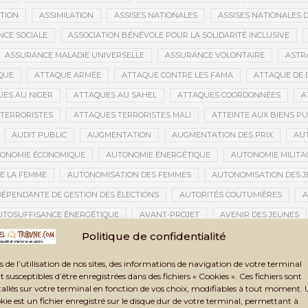
ATION
ASSIMILATION
ASSISES NATIONALES
ASSISES NATIONALES 
NCE SOCIALE
ASSOCIATION BÉNÉVOLE POUR LA SOLIDARITÉ INCLUSIVE
ASSURANCE MALADIE UNIVERSELLE
ASSURANCE VOLONTAIRE
ASTR
QUE
ATTAQUE ARMÉE
ATTAQUE CONTRE LES FAMA
ATTAQUE DE 
ES AU NIGER
ATTAQUES AU SAHEL
ATTAQUES COORDONNÉES
A
TERRORISTES
ATTAQUES TERRORISTES MALI
ATTEINTE AUX BIENS PU
AUDIT PUBLIC
AUGMENTATION
AUGMENTATION DES PRIX
AU
ONOMIE ÉCONOMIQUE
AUTONOMIE ÉNERGÉTIQUE
AUTONOMIE MILITA
E LA FEMME
AUTONOMISATION DES FEMMES
AUTONOMISATION DES 
DÉPENDANTE DE GESTION DES ÉLECTIONS
AUTORITÉS COUTUMIÈRES
A
UTOSUFFISANCE ÉNERGÉTIQUE
AVANT-PROJET
AVENIR DES JEUNES
TION CIVILE
AVOC
AXES STRATÉGIQUES
AZAWAD
AZERBAÏD
Politique de confidentialité
BACCALAURÉAT 2021
BACCALAURÉAT 2024
BACCALAURÉAT MALI
s de l’utilisation de nos sites, des informations de navigation de votre terminal
BAMAKO
BAMAKO 2025
BAMAKO 2026
BAMAKO SÉCURITÉ
t susceptibles d’être enregistrées dans des fichiers « Cookies ». Ces fichiers sont
tallés sur votre terminal en fonction de vos choix, modifiables à tout moment.
GARA
BANDIOUGOU DANTÉ
BANDITISME
BANGUI
BANQUE
kie est un fichier enregistré sur le disque dur de votre terminal, permettant à