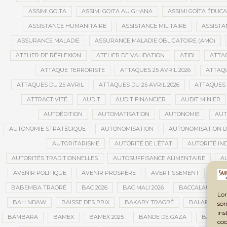
ASSIMI GOITA
ASSIMI GOITA AU GHANA
ASSIMI GOÏTA ÉDUC
ASSISTANCE HUMANITAIRE
ASSISTANCE MILITAIRE
ASSISTA
ASSURANCE MALADIE
ASSURANCE MALADIE OBLIGATOIRE (AMO)
ATELIER DE RÉFLEXION
ATELIER DE VALIDATION
ATIDI
ATTA
ATTAQUE TERRORISTE
ATTAQUES 25 AVRIL 2026
ATTAQU
ATTAQUES DU 25 AVRIL
ATTAQUES DU 25 AVRIL 2026
ATTAQUES 
ATTRACTIVITÉ
AUDIT
AUDIT FINANCIER
AUDIT MINIER
AUTOÉDITION
AUTOMATISATION
AUTONOMIE
AUT
AUTONOMIE STRATÉGIQUE
AUTONOMISATION
AUTONOMISATION D
AUTORITARISME
AUTORITÉ DE L’ÉTAT
AUTORITÉ IN
AUTORITÉS TRADITIONNELLES
AUTOSUFFISANCE ALIMENTAIRE
A
AVENIR POLITIQUE
AVENIR PROSPÈRE
AVERTISSEMENT
AVIA
BABEMBA TRAORÉ
BAC 2026
BAC MALI 2026
BACCALAURÉAT
Lor
BAH NDAW
BAISSE DES PRIX
BAKARY TRAORÉ
BALAFON
son
ins
BAMBARA
BAMEX
BAMEX 2025
BANDE DE GAZA
BANDIA
coo