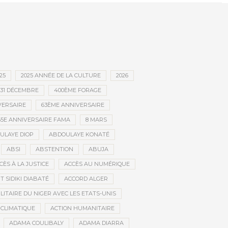
retour à l’Accor Arena de Paris
25
2025 ANNÉE DE LA CULTURE
2026
31 DÉCEMBRE
400ÈME FORAGE
VERSAIRE
63ÈME ANNIVERSAIRE
65E ANNIVERSAIRE FAMA
8 MARS
ULAYE DIOP
ABDOULAYE KONATÉ
ABSI
ABSTENTION
ABUJA
CÈS À LA JUSTICE
ACCÈS AU NUMÉRIQUE
 SIDIKI DIABATÉ
ACCORD ALGER
LITAIRE DU NIGER AVEC LES ETATS-UNIS
 CLIMATIQUE
ACTION HUMANITAIRE
ADAMA COULIBALY
ADAMA DIARRA