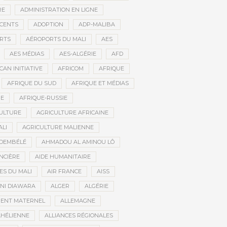
RE
ADMINISTRATION EN LIGNE
CENTS
ADOPTION
ADP-MALIBA
RTS
AÉROPORTS DU MALI
AES
AES MÉDIAS
AES-ALGÉRIE
AFD
CAN INITIATIVE
AFRICOM
AFRIQUE
AFRIQUE DU SUD
AFRIQUE ET MÉDIAS
NE
AFRIQUE-RUSSIE
ULTURE
AGRICULTURE AFRICAINE
ALI
AGRICULTURE MALIENNE
 DEMBÉLÉ
AHMADOU AL AMINOU LÔ
NCIÈRE
AIDE HUMANITAIRE
ES DU MALI
AIR FRANCE
AISS
NI DIAWARA
ALGER
ALGÉRIE
MENT MATERNEL
ALLEMAGNE
AHÉLIENNE
ALLIANCES RÉGIONALES