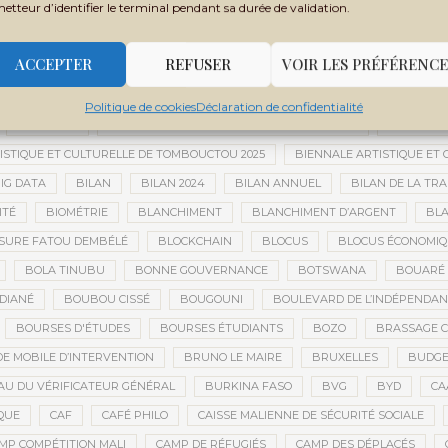
metteur d’identifier le terminal pendant sa durée de validation.
 MONDIALE
BANQUE OUEST-AFRICAINE DE DÉVELOPPEMENT
BANQU
ADES
BARRICK
BARRICK GOLD
BARRICK MINING CORPORATION
ACCEPTER
REFUSER
VOIR LES PRÉFÉRENCE
 TCHADIEN
BATTERIES ÉLECTRIQUES
BATTERIES LITHIUM
BAUXIT
BER
BERNARD AYLWARD
BESOIN HUMANITAIRE
BESOINS H
Politique de cookies
Déclaration de confidentialité
BIEN-ÊTRE
BIENNALE AFRICAINE DE LA PHOTOGRAPHIE
BIENNALE 
ISTIQUE ET CULTURELLE DE TOMBOUCTOU 2025
BIENNALE ARTISTIQUE ET
IG DATA
BILAN
BILAN 2024
BILAN ANNUEL
BILAN DE LA TRA
ITÉ
BIOMÉTRIE
BLANCHIMENT
BLANCHIMENT D’ARGENT
BLA
SURE FATOU DEMBÉLÉ
BLOCKCHAIN
BLOCUS
BLOCUS ÉCONOMIQ
BOLA TINUBU
BONNE GOUVERNANCE
BOTSWANA
BOUARÉ 
DIANÉ
BOUBOU CISSÉ
BOUGOUNI
BOULEVARD DE L’INDÉPENDAN
BOURSES D'ÉTUDES
BOURSES ÉTUDIANTS
BOZO
BRASSAGE C
E MOBILE D’INTERVENTION
BRUNO LE MAIRE
BRUXELLES
BUDGET
U DU VÉRIFICATEUR GÉNÉRAL
BURKINA FASO
BVG
BYD
CA
QUE
CAF
CAFÉ PHILO
CAISSE MALIENNE DE SÉCURITÉ SOCIALE
MP COMPÉTITION MALI
CAMP DE RÉFUGIÉS
CAMP DES DÉPLACÉS