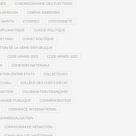
NÉS
CHRONOGRAMME DES ÉLECTIONS
 AFRICAIN
CINÉMA BABEMBA
3 SAINTS
CITERNES
CITOYENNETÉ
DIPLOMATIQUE
CLASSE POLITIQUE
AT MALI
CLIMAT POLITIQUE
TION DE LA 4ÈME RÉPUBLIQUE
CODE MINIER 2023
CODE MINIER 2023
EN
COHÉSION NATIONALE
ATION ENTRE ETATS
COLLECTEURS
S MALI
COLLÈGE DES CHEFS D’ÉTAT
ISATION
COLONISATION FRANÇAISE
MANDE PUBLIQUE
COMMÉMORATION
COMMERCE INTERNATIONAL
OMMERCIALISATION
COMMISSION DE RÉDACTION
COMMUNAUTÉ CHRÉTIENNE