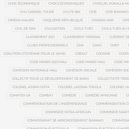
CHOC ÉCONOMIQUE
CHOCS ÉCONOMIQUES
CHOGUEL KOKALLA M
CHU GABRIEL TOURÉ
CHUTE IBK
CICB
CICB BAMAKO
CINÉMA MALIEN
CINQUIÈME RÉPUBLIQUE
CINSERE-ANR
CIP
CIVIL DE SAN
CIVILISATION
CIVILS TUÉS
CIVILS TUÉS AU 
CLASSEMENT 2021
CLASSEMENT MONDIAL
CLÉMENT D
CLUBS PROFESSIONNELS
CMA
CMAS
CMDT
COALITION CITOYENNE POUR LE SAHEL
COBALT
COCAÏNE
COCE
CODE MINIER 2023 MALI
CODE MINIER MALI
CODE MIN
COHÉSION NATIONALE MALI
COHÉSION SOCIALE
COHÉSION SOC
COLLECTIF POUR LE DÉVELOPPEMENT DE BAKO
COLLECTIVITÉ TERR
COLONEL ASSIMI GOÏTA
COLONEL LASSINA TOGOLA
COLONEL 
COMATEX-SA
COMBAT
COMÉDIE
COMÉDIE AFRICAINE
C
COMMÉMORATION DE L'INDÉPENDANCE
COMMÉMORATION DU
COMMERCE INTRA-AFRICAIN
COMMERCE MARIT
COMMISSARIAT 5E ARRONDISSEMENT BAMAKO
COMMISSA
COMMISSION ÉLECTORALE
COMMISSION ÉLECTORALE IND