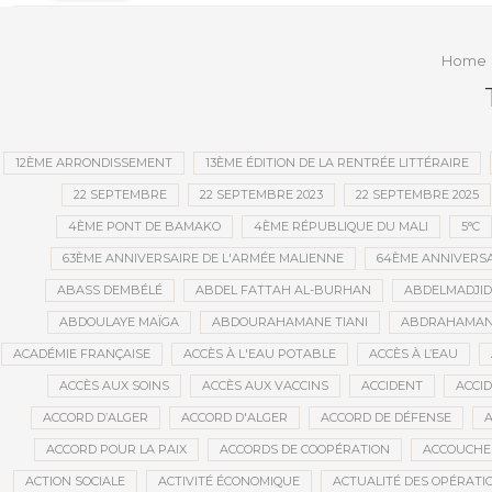
quand il tombe en panne ?
conve
publi
Home
12ÈME ARRONDISSEMENT
13ÈME ÉDITION DE LA RENTRÉE LITTÉRAIRE
22 SEPTEMBRE
22 SEPTEMBRE 2023
22 SEPTEMBRE 2025
4ÈME PONT DE BAMAKO
4ÈME RÉPUBLIQUE DU MALI
5°C
63ÈME ANNIVERSAIRE DE L'ARMÉE MALIENNE
64ÈME ANNIVERSA
ABASS DEMBÉLÉ
ABDEL FATTAH AL-BURHAN
ABDELMADJI
ABDOULAYE MAÏGA
ABDOURAHAMANE TIANI
ABDRAHAMANE
ACADÉMIE FRANÇAISE
ACCÈS À L'EAU POTABLE
ACCÈS À L’EAU
ACCÈS AUX SOINS
ACCÈS AUX VACCINS
ACCIDENT
ACCI
ACCORD D’ALGER
ACCORD D'ALGER
ACCORD DE DÉFENSE
A
ACCORD POUR LA PAIX
ACCORDS DE COOPÉRATION
ACCOUCHE
ACTION SOCIALE
ACTIVITÉ ÉCONOMIQUE
ACTUALITÉ DES OPÉRATI