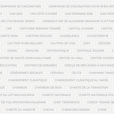
CAMPAGNE DE VACCINATION
CAMPAGNE DE VACCINATION COVID-19 EN AF
23
CAN 2025
CAN CÔTE D'IVOIRE
CAN FÉMININE 2026
CAN FÉM
URE D'OUSMANE SONKO
CANDIDATURE DE ALASSANE DRAMANE OUATTA
CAP
CAPITAINE IBRAHIM TRAORÉ
CAPITAL HUMAIN
CAPITAL 
CARTE NINA
CARTONS ROUGES
CASABLANCA
CATASTROPHE
CAUTION 10 000 DOLLARS
CAUTION DE VISA
CDAT
CECOGEC
CENOU
CENSURE
CENTRAFRIQUE
CENTRALE SOLAIRE
C
ENTRE DE SANTÉ COMMUNAUTAIRE
CENTRE DU MALI
CENTRE INTERN
’ÉDUCATION
CENTRES DE DONNÉES
CERCLE DE RÉFLEXION À DISTANC
GE
CÉRÉMONIES SOCIALES
CERVEAU
CEUTA
CHAHANA TAKIO
T
CHANGEMENT CLIMATIQUE
CHANGEMENT CLIMATIQUE AU SAHEL
GIE
CHARBON
CHARBON DE BOIS
CHARTE DE LA TRANSITION
E DU LIPTAKO-GOURMA
CHARTE NATIONALE
CHARTE NATIONALE POU
 DE FILE OPPOSITION MALIENNE
CHEF TERRORISTE
CHEICK TIDIANE S
CHERTÉ DU MARCHÉ
CHICHA
CHIENCORO DIARRA
CHINE