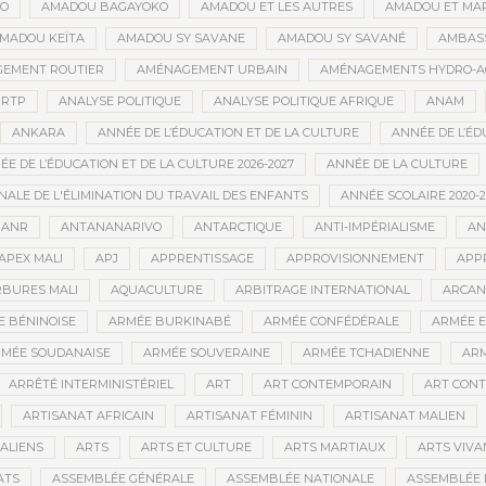
GO
AMADOU BAGAYOKO
AMADOU ET LES AUTRES
AMADOU ET MA
MADOU KEÏTA
AMADOU SY SAVANE
AMADOU SY SAVANÉ
AMBAS
EMENT ROUTIER
AMÉNAGEMENT URBAIN
AMÉNAGEMENTS HYDRO-A
RTP
ANALYSE POLITIQUE
ANALYSE POLITIQUE AFRIQUE
ANAM
ANKARA
ANNÉE DE L’ÉDUCATION ET DE LA CULTURE
ANNÉE DE L’ÉD
E DE L’ÉDUCATION ET DE LA CULTURE 2026-2027
ANNÉE DE LA CULTURE
ALE DE L'ÉLIMINATION DU TRAVAIL DES ENFANTS
ANNÉE SCOLAIRE 2020-2
ANR
ANTANANARIVO
ANTARCTIQUE
ANTI-IMPÉRIALISME
AN
APEX MALI
APJ
APPRENTISSAGE
APPROVISIONNEMENT
APP
BURES MALI
AQUACULTURE
ARBITRAGE INTERNATIONAL
ARCAN
 BÉNINOISE
ARMÉE BURKINABÉ
ARMÉE CONFÉDÉRALE
ARMÉE E
MÉE SOUDANAISE
ARMÉE SOUVERAINE
ARMÉE TCHADIENNE
ARM
ARRÊTÉ INTERMINISTÉRIEL
ART
ART CONTEMPORAIN
ART CONT
ARTISANAT AFRICAIN
ARTISANAT FÉMININ
ARTISANAT MALIEN
ALIENS
ARTS
ARTS ET CULTURE
ARTS MARTIAUX
ARTS VIVA
ATS
ASSEMBLÉE GÉNÉRALE
ASSEMBLÉE NATIONALE
ASSEMBLÉE 