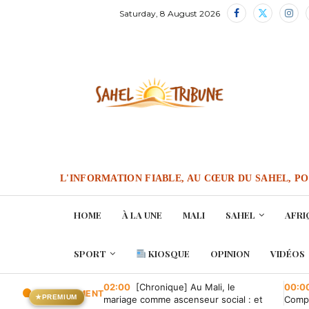
Saturday, 8 August 2026
L'INFORMATION FIABLE, AU CŒUR DU SAHEL, P
HOME
À LA UNE
MALI
SAHEL
AFRI
SPORT
KIOSQUE
OPINION
VIDÉOS
02:00
[Chronique] Au Mali, le
00:0
EN CE MOMENT
★
PREMIUM
mariage comme ascenseur social : et
Compa