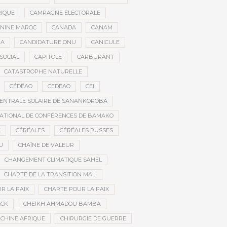
RIQUE
CAMPAGNE ÉLECTORALE
ININE MAROC
CANADA
CANAM
RA
CANDIDATURE ONU
CANICULE
SOCIAL
CAPITOLE
CARBURANT
CATASTROPHE NATURELLE
CÉDÉAO
CEDEAO
CEI
ENTRALE SOLAIRE DE SANANKOROBA
ATIONAL DE CONFÉRENCES DE BAMAKO
E
CÉRÉALES
CÉRÉALES RUSSES
U
CHAÎNE DE VALEUR
CHANGEMENT CLIMATIQUE SAHEL
CHARTE DE LA TRANSITION MALI
R LA PAIX
CHARTE POUR LA PAIX
ECK
CHEIKH AHMADOU BAMBA
CHINE AFRIQUE
CHIRURGIE DE GUERRE