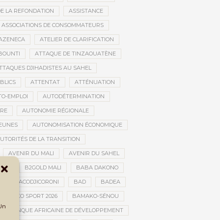
DE LA REFONDATION
ASSISTANCE
ASSOCIATIONS DE CONSOMMATEURS
AZENECA
ATELIER DE CLARIFICATION
BOUNTI
ATTAQUE DE TINZAOUATÈNE
TTAQUES DJIHADISTES AU SAHEL
BLICS
ATTENTAT
ATTÉNUATION
TO-EMPLOI
AUTODÉTERMINATION
IRE
AUTONOMIE RÉGIONALE
JEUNES
AUTONOMISATION ÉCONOMIQUE
UTORITÉS DE LA TRANSITION
AVENIR DU MALI
AVENIR DU SAHEL
JAN
B2GOLD MALI
BABA DAKONO
BACODJICORONI
BAD
BADEA
BAMAKO SPORT 2026
BAMAKO-SÉNOU
 Un
BANQUE AFRICAINE DE DÉVELOPPEMENT