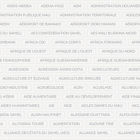
ADDIS-ABEBA
ADEMA-PASJ
ADM
ADMINISTRATION DOUANIÈ
NISTRATION PUBLIQUE MALI
ADMINISTRATION TERRITORIALE
ADOLES
AEEM
AÉROPORT DE BAMAKO
AÉROPORT DIORI HAMANI
AÉROPO
S DU SAHEL)
AES CONFÉDÉRATION SAHEL
AES MALI BURKINA NIGER
XIMBANK
AFRICA CDC
AFRICA CORPS
AFRICA FORWARD
AFRI
E
AFRIQUE DE L’OUEST
AFRIQUE DE L'OUEST
AFRIQUE DU NORD
UE FRANCOPHONE
AFRIQUE SUBSAHARIENNE
AFRIQUE SUBSAHRIEN
AGRESSION
AGRESSION ASSIMI GOITA
AGRICULTEURS
AGRIC
AGRICULTURE ET ÉLEVAGE
AGRICULTURE IRRIGUÉE
AGRICULTURE M
GRO-INDUSTRIE
AGROÉCOLOGIE
AGRV
AGUELHOC
AGUIBOU
EL-KÉBIR
AIDE ALIMENTAIRE
AIDE AU DÉVELOPPEMENT
AIDE FINA
AIDES HUMANITAIRES
AIE
AIGE
AIGLES DAMES DU MALI
AIGL
QAÏDA SAHEL
ALAIN MAUFINET
ALASSANE OUATTARA
ALFOUSSEY
BA
ALI FARKA TOURÉ
ALIMENTATION
ALIOUNE TINE
ALLAITE
ALLIANCE DES ÉTATS DU SAHEL (AES)
ALLIANCE SAHEL
ALLIANCE S