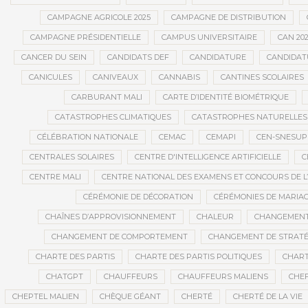
CAMPAGNE AGRICOLE 2025
CAMPAGNE DE DISTRIBUTION
CAMPAGNE PRÉSIDENTIELLE
CAMPUS UNIVERSITAIRE
CAN 20
CANCER DU SEIN
CANDIDATS DEF
CANDIDATURE
CANDIDAT
CANICULES
CANIVEAUX
CANNABIS
CANTINES SCOLAIRES
CARBURANT MALI
CARTE D’IDENTITÉ BIOMÉTRIQUE
CATASTROPHES CLIMATIQUES
CATASTROPHES NATURELLES
CÉLÉBRATION NATIONALE
CEMAC
CEMAPI
CEN-SNESUP
CENTRALES SOLAIRES
CENTRE D'INTELLIGENCE ARTIFICIELLE
C
CENTRE MALI
CENTRE NATIONAL DES EXAMENS ET CONCOURS DE L
CÉRÉMONIE DE DÉCORATION
CÉRÉMONIES DE MARIA
CHAÎNES D’APPROVISIONNEMENT
CHALEUR
CHANGEMEN
CHANGEMENT DE COMPORTEMENT
CHANGEMENT DE STRATÉ
CHARTE DES PARTIS
CHARTE DES PARTIS POLITIQUES
CHART
CHATGPT
CHAUFFEURS
CHAUFFEURS MALIENS
CHEF
CHEPTEL MALIEN
CHÈQUE GÉANT
CHERTÉ
CHERTÉ DE LA VIE