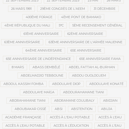
22 SEPTEMBRE 2023
22 SEPTEMBRE 2025
25 MAI
26 MARS
26 MARS 1991
29ÈME CONGRÈS DE L'AEEM
31 DÉCEMBRE
400ÈME FORAGE
4ÈME PONT DE BAMAKO
4ÈME RÉPUBLIQUE DU MALI
5°C
5ÈME RECENSEMENT GÉNÉRAL
61ÈME ANNIVERSAIRE
62ÈME ANNIVERSAIRE
63ÈME ANNIVERSAIRE
63ÈME ANNIVERSAIRE DE L'ARMÉE MALIENNE
64ÈME ANNIVERSAIRE
65E ANNIVERSAIRE
65E ANNIVERSAIRE DE L’INDÉPENDANCE
65E ANNIVERSAIRE FAMA
8 MARS
ABASS DEMBÉLÉ
ABDEL FATTAH AL-BURHAN
ABDELMADJID TEBBOUNE
ABDOU OUOLOGUEM
ABDOUL KASSIM FOMBA
ABDOULAYE DIOP
ABDOULAYE KONATÉ
ABDOULAYE MAÏGA
ABDOURAHAMANE TIANI
ABDRAHAMANE TIANI
ABDRAMANE COULIBALY
ABIDJAN
ABOUBAKAR CISSÉ
ABSI
ABSTENTION
ABUJA
ACADÉMIE FRANÇAISE
ACCÈS À L'EAU POTABLE
ACCÈS À L’EAU
ACCÈS À L’EAU POTABLE
ACCÈS À L’ÉDUCATION
ACCÈS À L'EAU