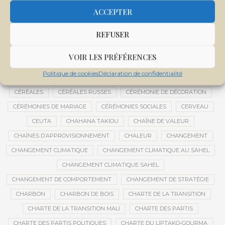
CENTRE D'INTELLIGENCE ARTIFICIELLE
ACCEPTER
CENTRE DE SANTÉ COMMUNAUTAIRE
CENTRE DU MALI
REFUSER
CENTRE INTERNATIONAL DE CONFÉRENCES DE BAMAKO
CENTRE MALI
VOIR LES PRÉFÉRENCES
CENTRE NATIONAL DES EXAMENS ET CONCOURS DE L’ÉDUCATION
Politique de cookies
Déclaration de confidentialité
CENTRES DE DONNÉES
CERCLE DE RÉFLEXION À DISTANCE
CÉRÉALES
CÉRÉALES RUSSES
CÉRÉMONIE DE DÉCORATION
CÉRÉMONIES DE MARIAGE
CÉRÉMONIES SOCIALES
CERVEAU
CEUTA
CHAHANA TAKIOU
CHAÎNE DE VALEUR
CHAÎNES D’APPROVISIONNEMENT
CHALEUR
CHANGEMENT
CHANGEMENT CLIMATIQUE
CHANGEMENT CLIMATIQUE AU SAHEL
CHANGEMENT CLIMATIQUE SAHEL
CHANGEMENT DE COMPORTEMENT
CHANGEMENT DE STRATÉGIE
CHARBON
CHARBON DE BOIS
CHARTE DE LA TRANSITION
CHARTE DE LA TRANSITION MALI
CHARTE DES PARTIS
CHARTE DES PARTIS POLITIQUES
CHARTE DU LIPTAKO-GOURMA