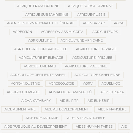
AFRIQUE FRANCOPHONE
AFRIQUE SUBSAHARIENNE
AFRIQUE SUBSAHRIENNE
AFRIQUE-RUSSIE
AGENCE INTERNATIONALE DE L’ÉNERGIE
AGENDA 2063
AGOA
AGRESSION
AGRESSION ASSIMI GOITA
AGRICULTEURS
AGRICULTURE
AGRICULTURE AFRICAINE
AGRICULTURE CONTRACTUELLE
AGRICULTURE DURABLE
AGRICULTURE ET ÉLEVAGE
AGRICULTURE IRRIGUÉE
AGRICULTURE MALI
AGRICULTURE MALIENNE
AGRICULTURE RÉSILIENTE SAHEL
AGRICULTURE SAHÉLIENNE
AGRO-INDUSTRIE
AGROÉCOLOGIE
AGRV
AGUELHOC
AGUIBOU DEMBÉLÉ
AHMADOU AL AMINOU LÔ
AHMED BABA
AÏCHA YATABARY
AÏD EL-FITR
AÏD EL-KÉBIR
AIDE ALIMENTAIRE
AIDE AU DÉVELOPPEMENT
AIDE FINANCIÈRE
AIDE HUMANITAIRE
AIDE INTERNATIONALE
AIDE PUBLIQUE AU DÉVELOPPEMENT
AIDES HUMANITAIRES
AIE