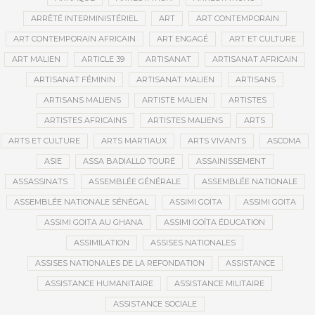
ARRÊTÉ INTERMINISTÉRIEL
ART
ART CONTEMPORAIN
ART CONTEMPORAIN AFRICAIN
ART ENGAGÉ
ART ET CULTURE
ART MALIEN
ARTICLE 39
ARTISANAT
ARTISANAT AFRICAIN
ARTISANAT FÉMININ
ARTISANAT MALIEN
ARTISANS
ARTISANS MALIENS
ARTISTE MALIEN
ARTISTES
ARTISTES AFRICAINS
ARTISTES MALIENS
ARTS
ARTS ET CULTURE
ARTS MARTIAUX
ARTS VIVANTS
ASCOMA
ASIE
ASSA BADIALLO TOURÉ
ASSAINISSEMENT
ASSASSINATS
ASSEMBLÉE GÉNÉRALE
ASSEMBLÉE NATIONALE
ASSEMBLÉE NATIONALE SÉNÉGAL
ASSIMI GOÏTA
ASSIMI GOITA
ASSIMI GOITA AU GHANA
ASSIMI GOÏTA ÉDUCATION
ASSIMILATION
ASSISES NATIONALES
ASSISES NATIONALES DE LA REFONDATION
ASSISTANCE
ASSISTANCE HUMANITAIRE
ASSISTANCE MILITAIRE
ASSISTANCE SOCIALE