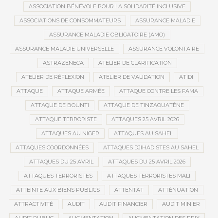
ASSOCIATION BÉNÉVOLE POUR LA SOLIDARITÉ INCLUSIVE
ASSOCIATIONS DE CONSOMMATEURS
ASSURANCE MALADIE
ASSURANCE MALADIE OBLIGATOIRE (AMO)
ASSURANCE MALADIE UNIVERSELLE
ASSURANCE VOLONTAIRE
ASTRAZENECA
ATELIER DE CLARIFICATION
ATELIER DE RÉFLEXION
ATELIER DE VALIDATION
ATIDI
ATTAQUE
ATTAQUE ARMÉE
ATTAQUE CONTRE LES FAMA
ATTAQUE DE BOUNTI
ATTAQUE DE TINZAOUATÈNE
ATTAQUE TERRORISTE
ATTAQUES 25 AVRIL 2026
ATTAQUES AU NIGER
ATTAQUES AU SAHEL
ATTAQUES COORDONNÉES
ATTAQUES DJIHADISTES AU SAHEL
ATTAQUES DU 25 AVRIL
ATTAQUES DU 25 AVRIL 2026
ATTAQUES TERRORISTES
ATTAQUES TERRORISTES MALI
ATTEINTE AUX BIENS PUBLICS
ATTENTAT
ATTÉNUATION
ATTRACTIVITÉ
AUDIT
AUDIT FINANCIER
AUDIT MINIER