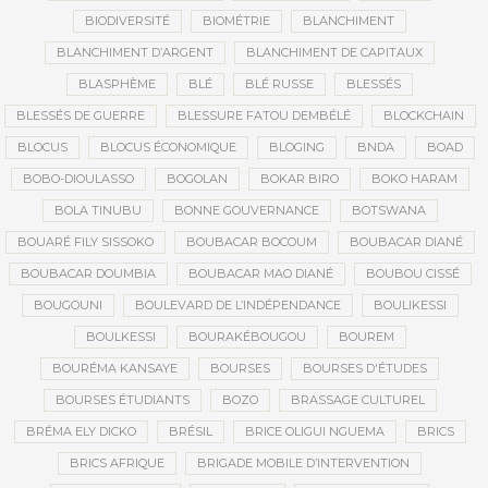
BIODIVERSITÉ
BIOMÉTRIE
BLANCHIMENT
BLANCHIMENT D’ARGENT
BLANCHIMENT DE CAPITAUX
BLASPHÈME
BLÉ
BLÉ RUSSE
BLESSÉS
BLESSÉS DE GUERRE
BLESSURE FATOU DEMBÉLÉ
BLOCKCHAIN
BLOCUS
BLOCUS ÉCONOMIQUE
BLOGING
BNDA
BOAD
BOBO-DIOULASSO
BOGOLAN
BOKAR BIRO
BOKO HARAM
BOLA TINUBU
BONNE GOUVERNANCE
BOTSWANA
BOUARÉ FILY SISSOKO
BOUBACAR BOCOUM
BOUBACAR DIANÉ
BOUBACAR DOUMBIA
BOUBACAR MAO DIANÉ
BOUBOU CISSÉ
BOUGOUNI
BOULEVARD DE L’INDÉPENDANCE
BOULIKESSI
BOULKESSI
BOURAKÉBOUGOU
BOUREM
BOURÉMA KANSAYE
BOURSES
BOURSES D'ÉTUDES
BOURSES ÉTUDIANTS
BOZO
BRASSAGE CULTUREL
BRÉMA ELY DICKO
BRÉSIL
BRICE OLIGUI NGUEMA
BRICS
BRICS AFRIQUE
BRIGADE MOBILE D’INTERVENTION