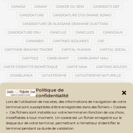
CANADA
CANAM
CANCER DU SEIN
CANDIDATS DEF
CANDIDATURE
CANDIDATURE D'OUSMANE SONKO
CANDIDATURE DE ALASSANE DRAMANE OUATTARA
CANDIDATURE ONU
CANICULE
CANICULES
CANIVEAUX
CANNABIS
CANTINES SCOLAIRES
CAP
CAPITAINE IBRAHIM TRAORÉ
CAPITAL HUMAIN
CAPITAL SOCIAL
CAPITOLE
CARBURANT
CARBURANT MALI
CARTE D’IDENTITÉ BIOMÉTRIQUE
CARTE NINA
CARTONS ROUGES
CASABLANCA
CATASTROPHE
CATASTROPHE NATURELLE
CATASTROPHES CLIMATIQUES
CATASTROPHES NATURELLES
Politique de
CAUTION 10 000 DOLLARS
CAUTION DE VISA
CDAT
CECOGEC
confidentialité
CÉDÉAO
CEDEAO
CEI
CÉLÉBRATION NATIONALE
CEMAC
Lors de l’utilisation de nos sites, des informations de navigation de votre
terminal sont susceptibles d’être enregistrées dans des fichiers « Cookies
CEMAPI
CEN-SNESUP
CENOU
CENSURE
». Ces fichiers sont installés sur votre terminal en fonction de vos choix,
modifiables à tout moment. Un cookie est un fichier enregistré sur le
CENTRAFRIQUE
CENTRALE SOLAIRE
disque dur de votre terminal, permettant à l’émetteur d’identifier le
CENTRALE SOLAIRE DE SANANKOROBA
CENTRALES SOLAIRES
terminal pendant sa durée de validation.