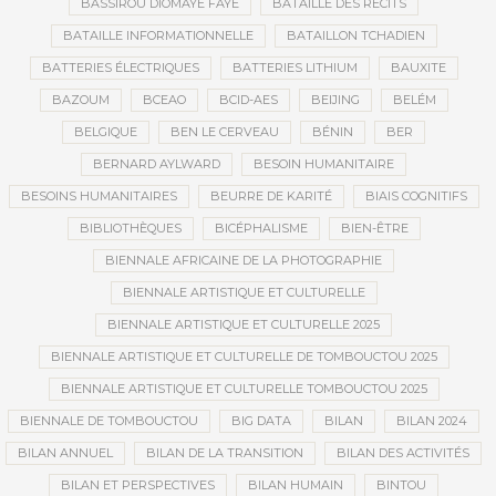
BASSIROU DIOMAYE FAYE
BATAILLE DES RÉCITS
BATAILLE INFORMATIONNELLE
BATAILLON TCHADIEN
BATTERIES ÉLECTRIQUES
BATTERIES LITHIUM
BAUXITE
BAZOUM
BCEAO
BCID-AES
BEIJING
BELÉM
BELGIQUE
BEN LE CERVEAU
BÉNIN
BER
BERNARD AYLWARD
BESOIN HUMANITAIRE
BESOINS HUMANITAIRES
BEURRE DE KARITÉ
BIAIS COGNITIFS
BIBLIOTHÈQUES
BICÉPHALISME
BIEN-ÊTRE
BIENNALE AFRICAINE DE LA PHOTOGRAPHIE
BIENNALE ARTISTIQUE ET CULTURELLE
BIENNALE ARTISTIQUE ET CULTURELLE 2025
BIENNALE ARTISTIQUE ET CULTURELLE DE TOMBOUCTOU 2025
BIENNALE ARTISTIQUE ET CULTURELLE TOMBOUCTOU 2025
BIENNALE DE TOMBOUCTOU
BIG DATA
BILAN
BILAN 2024
BILAN ANNUEL
BILAN DE LA TRANSITION
BILAN DES ACTIVITÉS
BILAN ET PERSPECTIVES
BILAN HUMAIN
BINTOU