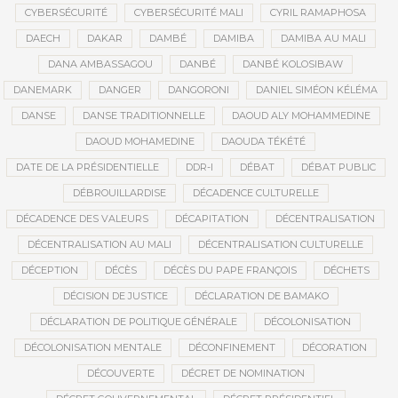
CYBERSÉCURITÉ
CYBERSÉCURITÉ MALI
CYRIL RAMAPHOSA
DAECH
DAKAR
DAMBÉ
DAMIBA
DAMIBA AU MALI
DANA AMBASSAGOU
DANBÉ
DANBÉ KOLOSIBAW
DANEMARK
DANGER
DANGORONI
DANIEL SIMÉON KÉLÉMA
DANSE
DANSE TRADITIONNELLE
DAOUD ALY MOHAMMEDINE
DAOUD MOHAMEDINE
DAOUDA TÉKÉTÉ
DATE DE LA PRÉSIDENTIELLE
DDR-I
DÉBAT
DÉBAT PUBLIC
DÉBROUILLARDISE
DÉCADENCE CULTURELLE
DÉCADENCE DES VALEURS
DÉCAPITATION
DÉCENTRALISATION
DÉCENTRALISATION AU MALI
DÉCENTRALISATION CULTURELLE
DÉCEPTION
DÉCÈS
DÉCÈS DU PAPE FRANÇOIS
DÉCHETS
DÉCISION DE JUSTICE
DÉCLARATION DE BAMAKO
DÉCLARATION DE POLITIQUE GÉNÉRALE
DÉCOLONISATION
DÉCOLONISATION MENTALE
DÉCONFINEMENT
DÉCORATION
DÉCOUVERTE
DÉCRET DE NOMINATION