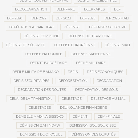
DÉCRET GOUVERNEMENTAL
DÉCRET PRÉSIDENTIEL
DÉDOLLARISATION
DEEPFAKE
DEEPFAKES
DEF
DEF 2020
DEF 2022
DEF 2023
DEF 2025
DEF 2026 MALI
DÉFÉCATION À L’AIR LIBRE
DÉFENSE
DÉFENSE COLLECTIVE
DÉFENSE COMMUNE
DÉFENSE DU TERRITOIRE
DÉFENSE ET SÉCURITÉ
DÉFENSE EUROPÉENNE
DÉFENSE MALI
DÉFENSE NATIONALE
DÉFENSE SAHÉLIENNE
DÉFICIT BUDGÉTAIRE
DÉFILÉ MILITAIRE
DÉFILÉ MILITAIRE BAMAKO
DÉFIS
DÉFIS ÉCONOMIQUES
DÉFIS SÉCURITAIRES
DÉFORESTATION
DÉGRADATION
DÉGRADATION DES ROUTES
DÉGRADATION DES SOLS
DÉLAI DE LA TRANSITION
DÉLESTAGE
DÉLESTAGE AU MALI
DÉLESTAGES
DÉLINQUANCE FINANCIÈRE
DEMBÉLÉ MADINA SISSOKO
DÉMENTI
DEMI-FINALE
DÉMISSION BAH NDAW
DÉMISSION BOUBOU CISSÉ
DÉMISSION DE CHOGUEL
DÉMISSION DES DÉPUTÉS