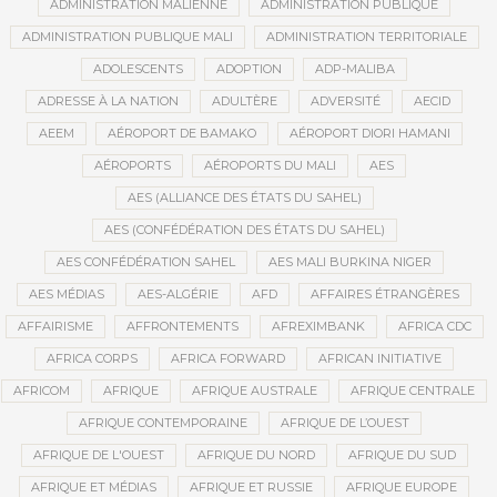
ADMINISTRATION MALIENNE
ADMINISTRATION PUBLIQUE
ADMINISTRATION PUBLIQUE MALI
ADMINISTRATION TERRITORIALE
ADOLESCENTS
ADOPTION
ADP-MALIBA
ADRESSE À LA NATION
ADULTÈRE
ADVERSITÉ
AECID
AEEM
AÉROPORT DE BAMAKO
AÉROPORT DIORI HAMANI
AÉROPORTS
AÉROPORTS DU MALI
AES
AES (ALLIANCE DES ÉTATS DU SAHEL)
AES (CONFÉDÉRATION DES ÉTATS DU SAHEL)
AES CONFÉDÉRATION SAHEL
AES MALI BURKINA NIGER
AES MÉDIAS
AES-ALGÉRIE
AFD
AFFAIRES ÉTRANGÈRES
AFFAIRISME
AFFRONTEMENTS
AFREXIMBANK
AFRICA CDC
AFRICA CORPS
AFRICA FORWARD
AFRICAN INITIATIVE
AFRICOM
AFRIQUE
AFRIQUE AUSTRALE
AFRIQUE CENTRALE
AFRIQUE CONTEMPORAINE
AFRIQUE DE L’OUEST
AFRIQUE DE L'OUEST
AFRIQUE DU NORD
AFRIQUE DU SUD
AFRIQUE ET MÉDIAS
AFRIQUE ET RUSSIE
AFRIQUE EUROPE