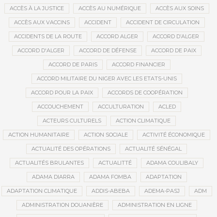
ACCÈS À LA JUSTICE
ACCÈS AU NUMÉRIQUE
ACCÈS AUX SOINS
ACCÈS AUX VACCINS
ACCIDENT
ACCIDENT DE CIRCULATION
ACCIDENTS DE LA ROUTE
ACCORD ALGER
ACCORD D’ALGER
ACCORD D'ALGER
ACCORD DE DÉFENSE
ACCORD DE PAIX
ACCORD DE PARIS
ACCORD FINANCIER
ACCORD MILITAIRE DU NIGER AVEC LES ETATS-UNIS
ACCORD POUR LA PAIX
ACCORDS DE COOPÉRATION
ACCOUCHEMENT
ACCULTURATION
ACLED
ACTEURS CULTURELS
ACTION CLIMATIQUE
ACTION HUMANITAIRE
ACTION SOCIALE
ACTIVITÉ ÉCONOMIQUE
ACTUALITÉ DES OPÉRATIONS
ACTUALITÉ SÉNÉGAL
ACTUALITÉS BRULANTES
ACTUALITTÉ
ADAMA COULIBALY
ADAMA DIARRA
ADAMA FOMBA
ADAPTATION
ADAPTATION CLIMATIQUE
ADDIS-ABEBA
ADEMA-PASJ
ADM
ADMINISTRATION DOUANIÈRE
ADMINISTRATION EN LIGNE