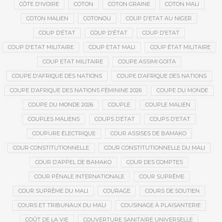
CÔTE D'IVOIRE
COTON
COTON GRAINE
COTON MALI
COTON MALIEN
COTONOU
COUP D'ETAT AU NIGER
COUP D’ÉTAT
COUP D'ÉTAT
COUP D'ETAT
COUP D'ETAT MILITAIRE
COUP ETAT MALI
COUP ÉTAT MILITAIRE
COUP ETAT MILITAIRE
COUPE ASSIMI GOÏTA
COUPE D'AFRIQUE DES NATIONS
COUPE D’AFRIQUE DES NATIONS
COUPE D’AFRIQUE DES NATIONS FÉMININE 2026
COUPE DU MONDE
COUPE DU MONDE 2026
COUPLE
COUPLE MALIEN
COUPLES MALIENS
COUPS D’ÉTAT
COUPS D'ETAT
COUPURE ÉLECTRIQUE
COUR ASSISES DE BAMAKO
COUR CONSTITUTIONNELLE
COUR CONSTITUTIONNELLE DU MALI
COUR D’APPEL DE BAMAKO
COUR DES COMPTES
COUR PÉNALE INTERNATIONALE
COUR SUPRÊME
COUR SUPRÊME DU MALI
COURAGE
COURS DE SOUTIEN
COURS ET TRIBUNAUX DU MALI
COUSINAGE À PLAISANTERIE
COÛT DE LA VIE
COUVERTURE SANITAIRE UNIVERSELLE