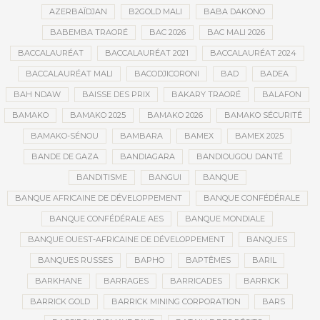
AZERBAÏDJAN
B2GOLD MALI
BABA DAKONO
BABEMBA TRAORÉ
BAC 2026
BAC MALI 2026
BACCALAURÉAT
BACCALAURÉAT 2021
BACCALAURÉAT 2024
BACCALAURÉAT MALI
BACODJICORONI
BAD
BADEA
BAH NDAW
BAISSE DES PRIX
BAKARY TRAORÉ
BALAFON
BAMAKO
BAMAKO 2025
BAMAKO 2026
BAMAKO SÉCURITÉ
BAMAKO-SÉNOU
BAMBARA
BAMEX
BAMEX 2025
BANDE DE GAZA
BANDIAGARA
BANDIOUGOU DANTÉ
BANDITISME
BANGUI
BANQUE
BANQUE AFRICAINE DE DÉVELOPPEMENT
BANQUE CONFÉDÉRALE
BANQUE CONFÉDÉRALE AES
BANQUE MONDIALE
BANQUE OUEST-AFRICAINE DE DÉVELOPPEMENT
BANQUES
BANQUES RUSSES
BAPHO
BAPTÊMES
BARIL
BARKHANE
BARRAGES
BARRICADES
BARRICK
BARRICK GOLD
BARRICK MINING CORPORATION
BARS