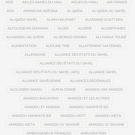
AIGE
AIGLES DAMES DU MALI
AIGLES DU MALI
AIR FRANCE
AISS
AKINWUMI ADESINA
AL-QAÏDA
AL-QAÏDA AU SAHEL
AL-QAÏDA SAHEL
ALAIN MAUFINET
ALASSANE OUATTARA
ALFOUSSEYNI DIAWARA
ALGER
ALGÉRIE
ALGORITHMES
ALHAMDOU AG ILYÈNE
ALI BONGO ODIMBA
ALI FARKA TOURÉ
ALIMENTATION
ALIOUNE TINE
ALLAITEMENT MATERNEL
ALLEMAGNE
ALLIANCE DES ETATS DU SAHEL
ALLIANCE DES ÉTATS DU SAHEL
ALLIANCE DES ÉTATS DU SAHEL (AES)
ALLIANCE SAHEL
ALLIANCE SAHÉLIENNE
ALLIANCES RÉGIONALES
ALOUSSÉNI SANOU
ALPHA CONDÉ
AMADOU AYA SANOGO
AMADOU BAGAYOKO
AMADOU ET LES AUTRES
AMADOU ET MARIAM
AMADOU HAMPÂTÉ BÂ
AMADOU HAMPATÉ BÂ
AMADOU HOTT
AMADOU KEÏTA
AMADOU KÉITA
AMADOU SY SAVANÉ
AMADOU SY SAVANE
AMBASSADEUR FRANÇAIS
AMÉLIORATION