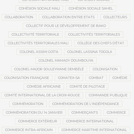
COHÉSION SOCIALE MALI
COHÉSION SOCIALE SAHEL
COLLABORATION
COLLABORATION ENTRE ETATS
COLLECTEURS
COLLECTIF POUR LE DÉVELOPPEMENT DE BAKO
COLLECTIVITÉ TERRITORIALE
COLLECTIVITÉS TERRITORIALES
COLLECTIVITÉS TERRITORIALES MALI
COLLÈGE DES CHEFS D’ÉTAT
COLONEL ASSIMI GOÏTA
COLONEL LASSINA TOGOLA
COLONEL MAMADY DOUMBOUYA
COLONEL-MAJOR SOULEYMANE DEMBÉLÉ
COLONISATION
COLONISATION FRANÇAISE
COMATEX-SA
COMBAT
COMÉDIE
COMÉDIE AFRICAINE
COMITÉ DE PILOTAGE
COMITÉ INTERNATIONAL DE LA CROIX-ROUGE
COMMANDE PUBLIQUE
COMMÉMORATION
COMMÉMORATION DE L'INDÉPENDANCE
COMMÉMORATION DU 14 JANVIER
COMMERÇANTS
COMMERCE
COMMERCE EXTÉRIEUR
COMMERCE INTERNATIONAL
COMMERCE INTRA-AFRICAIN
COMMERCE MARITIME INTERNATIONAL