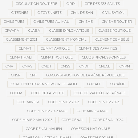
CIRCULATION ROUTIÈRE
CIRDI
CITÉ DES 333 SAINTS
CITERNES
CITOYENNETÉ
CIVIL DE SAN
CIVILISATION
CIVILS TUÉS
CIVILS TUÉS AU MALI
CIVISME
CIVISME ROUTIER
CIWARA
CLABA
CLASSE DIPLOMATIQUE
CLASSE POLITIQUE
CLASSEMENT 2021
CLASSEMENT MONDIAL
CLÉMENT DEMBÉLÉ
CLIMAT
CLIMAT AFRIQUE
CLIMAT DES AFFAIRES
CLIMAT MALI
CLIMAT POLITIQUE
CLUBS PROFESSIONNELS
CMA
CMAS
CMDT
CMSS
CNDH
CNECE
CNPM
CNSP
CNT
CO-CONSTRUCTION DE LA 4ÈME RÉPUBLIQUE
COALITION CITOYENNE POUR LE SAHEL
COBALT
COCAÏNE
COCEM
CODE DE LA ROUTE
CODE DE PROCÉDURE PÉNALE
CODE MINIER
CODE MINIER 2023
CODE MINIER 2023
CODE MINIER 2023 MALI
CODE MINIER MALI
CODE MINIER MALI 2023
CODE PÉNAL
CODE PÉNAL 2024
CODE PÉNAL MALIEN
COHÉSION NATIONALE
COHÉSION NATIONALE MALI
COHÉSION SOCIALE