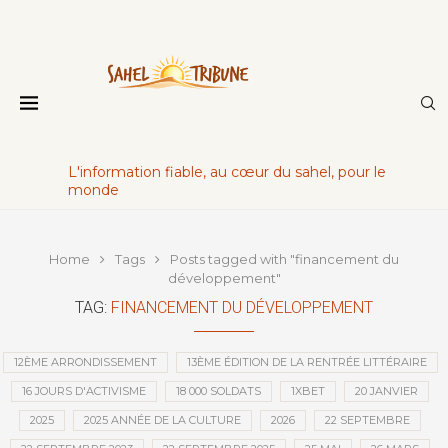
L'information fiable, au cœur du sahel, pour le
monde
Home
Tags
Posts tagged with "financement du
développement"
TAG:
FINANCEMENT DU DÉVELOPPEMENT
12ÈME ARRONDISSEMENT
13ÈME ÉDITION DE LA RENTRÉE LITTÉRAIRE
16 JOURS D'ACTIVISME
18 000 SOLDATS
1XBET
20 JANVIER
2025
2025 ANNÉE DE LA CULTURE
2026
22 SEPTEMBRE