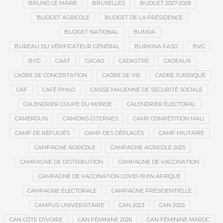
BRUNO LE MAIRE
BRUXELLES
BUDGET 2027-2029
BUDGET AGRICOLE
BUDGET DE LA PRÉSIDENCE
BUDGET NATIONAL
BUMDA
BUREAU DU VÉRIFICATEUR GÉNÉRAL
BURKINA FASO
BVG
BYD
CAAT
CACAO
CADASTRE
CADEAUX
CADRE DE CONCERTATION
CADRE DE VIE
CADRE JURIDIQUE
CAF
CAFÉ PHILO
CAISSE MALIENNE DE SÉCURITÉ SOCIALE
CALENDRIER COUPE DU MONDE
CALENDRIER ÉLECTORAL
CAMEROUN
CAMIONS-CITERNES
CAMP COMPÉTITION MALI
CAMP DE RÉFUGIÉS
CAMP DES DÉPLACÉS
CAMP MILITAIRE
CAMPAGNE AGRICOLE
CAMPAGNE AGRICOLE 2025
CAMPAGNE DE DISTRIBUTION
CAMPAGNE DE VACCINATION
CAMPAGNE DE VACCINATION COVID-19 EN AFRIQUE
CAMPAGNE ÉLECTORALE
CAMPAGNE PRÉSIDENTIELLE
CAMPUS UNIVERSITAIRE
CAN 2023
CAN 2025
CAN CÔTE D'IVOIRE
CAN FÉMININE 2026
CAN FÉMININE MAROC