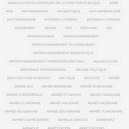
ANNULATION DU CONCOURS DE LA FONCTION PUBLIQUE
ANPE
ANR
ANTANANARIVO
ANTARCTIQUE
ANTI-IMPÉRIALISME
ANTITERRORISME
ANTÓNIO GUTERRES
ANTONIO GUTERRES
APAISEMENT
APCAM
APD
APEX MALI
APJ
APPRENTISSAGE
APPROVISIONNEMENT
APPROVISIONNEMENT EN CARBURANT
APPROVISIONNEMENT ÉNERGÉTIQUE
APPROVISIONNEMENT HYDROCARBURES MALI
AQUACULTURE
ARBITRAGE INTERNATIONAL
ARCANE POLITIQUE
ARCHITECTURE EN BANCO
ARCTIQUE
ARISTOTE
ARMÉE
ARMÉE AES
ARMÉE BÉNINOISE
ARMÉE BURKINABÉ
ARMÉE CONFÉDÉRALE
ARMÉE ET NATION
ARMÉE FRANÇAISE
ARMÉE GUINÉENNE
ARMÉE MALIENNE
ARMÉE NIGÉRIANE
ARMÉE SOUDANAISE
ARMÉE SOUVERAINE
ARMÉE TCHADIENNE
ARMÉES SAHÉLIENNES
ARMELLE DAKOUO
ARMEMENT
ARNAQUE
ARRESTATION
ARRESTATIONS