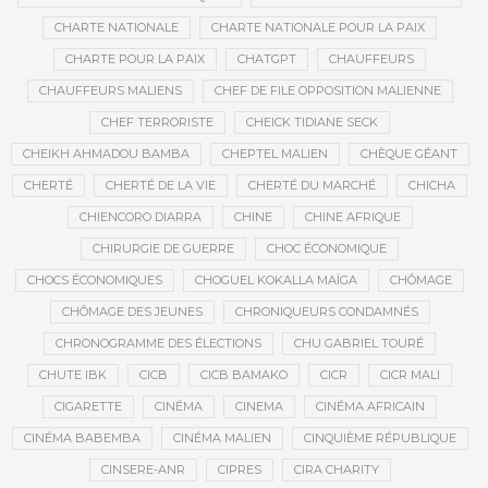
CHARTE NATIONALE
CHARTE NATIONALE POUR LA PAIX
CHARTE POUR LA PAIX
CHATGPT
CHAUFFEURS
CHAUFFEURS MALIENS
CHEF DE FILE OPPOSITION MALIENNE
CHEF TERRORISTE
CHEICK TIDIANE SECK
CHEIKH AHMADOU BAMBA
CHEPTEL MALIEN
CHÈQUE GÉANT
CHERTÉ
CHERTÉ DE LA VIE
CHERTÉ DU MARCHÉ
CHICHA
CHIENCORO DIARRA
CHINE
CHINE AFRIQUE
CHIRURGIE DE GUERRE
CHOC ÉCONOMIQUE
CHOCS ÉCONOMIQUES
CHOGUEL KOKALLA MAÏGA
CHÔMAGE
CHÔMAGE DES JEUNES
CHRONIQUEURS CONDAMNÉS
CHRONOGRAMME DES ÉLECTIONS
CHU GABRIEL TOURÉ
CHUTE IBK
CICB
CICB BAMAKO
CICR
CICR MALI
CIGARETTE
CINÉMA
CINEMA
CINÉMA AFRICAIN
CINÉMA BABEMBA
CINÉMA MALIEN
CINQUIÈME RÉPUBLIQUE
CINSERE-ANR
CIPRES
CIRA CHARITY