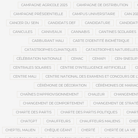
CAMPAGNE AGRICOLE 2025
CAMPAGNE DE DISTRIBUTION
CAMPAGNE PRÉSIDENTIELLE
CAMPUS UNIVERSITAIRE
CAN 20
CANCER DU SEIN
CANDIDATS DEF
CANDIDATURE
CANDIDAT
CANICULES
CANIVEAUX
CANNABIS
CANTINES SCOLAIRES
CARBURANT MALI
CARTE D’IDENTITÉ BIOMÉTRIQUE
CATASTROPHES CLIMATIQUES
CATASTROPHES NATURELLES
CÉLÉBRATION NATIONALE
CEMAC
CEMAPI
CEN-SNESUP
CENTRALES SOLAIRES
CENTRE D'INTELLIGENCE ARTIFICIELLE
C
CENTRE MALI
CENTRE NATIONAL DES EXAMENS ET CONCOURS DE L
CÉRÉMONIE DE DÉCORATION
CÉRÉMONIES DE MARIA
CHAÎNES D’APPROVISIONNEMENT
CHALEUR
CHANGEMEN
CHANGEMENT DE COMPORTEMENT
CHANGEMENT DE STRATÉ
CHARTE DES PARTIS
CHARTE DES PARTIS POLITIQUES
CHART
CHATGPT
CHAUFFEURS
CHAUFFEURS MALIENS
CHEF
CHEPTEL MALIEN
CHÈQUE GÉANT
CHERTÉ
CHERTÉ DE LA VIE