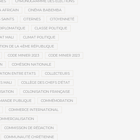
NÉS
CHRONOGRAMME DES ÉLECTIONS
 AFRICAIN
CINÉMA BABEMBA
3 SAINTS
CITERNES
CITOYENNETÉ
DIPLOMATIQUE
CLASSE POLITIQUE
AT MALI
CLIMAT POLITIQUE
TION DE LA 4ÈME RÉPUBLIQUE
CODE MINIER 2023
CODE MINIER 2023
EN
COHÉSION NATIONALE
ATION ENTRE ETATS
COLLECTEURS
S MALI
COLLÈGE DES CHEFS D’ÉTAT
ISATION
COLONISATION FRANÇAISE
MANDE PUBLIQUE
COMMÉMORATION
COMMERCE INTERNATIONAL
OMMERCIALISATION
COMMISSION DE RÉDACTION
COMMUNAUTÉ CHRÉTIENNE