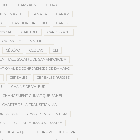
RIQUE
CAMPAGNE ÉLECTORALE
ININE MAROC
CANADA
CANAM
RA
CANDIDATURE ONU
CANICULE
SOCIAL
CAPITOLE
CARBURANT
CATASTROPHE NATURELLE
CÉDÉAO
CEDEAO
CEI
ENTRALE SOLAIRE DE SANANKOROBA
ATIONAL DE CONFÉRENCES DE BAMAKO
E
CÉRÉALES
CÉRÉALES RUSSES
U
CHAÎNE DE VALEUR
CHANGEMENT CLIMATIQUE SAHEL
CHARTE DE LA TRANSITION MALI
R LA PAIX
CHARTE POUR LA PAIX
ECK
CHEIKH AHMADOU BAMBA
CHINE AFRIQUE
CHIRURGIE DE GUERRE