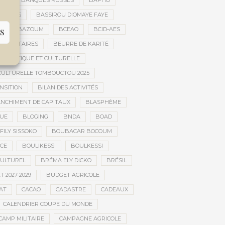
ES
BANQUES RUSSES
BAPHO
BARS
BASSIROU DIOMAYE FAYE
E
BAZOUM
BCEAO
BCID-AES
S
UMANITAIRES
BEURRE DE KARITÉ
ARTISTIQUE ET CULTURELLE
 CULTURELLE TOMBOUCTOU 2025
NSITION
BILAN DES ACTIVITÉS
NCHIMENT DE CAPITAUX
BLASPHÈME
UE
BLOGING
BNDA
BOAD
FILY SISSOKO
BOUBACAR BOCOUM
CE
BOULIKESSI
BOULKESSI
ULTUREL
BRÉMA ELY DICKO
BRÉSIL
 2027-2029
BUDGET AGRICOLE
AT
CACAO
CADASTRE
CADEAUX
CALENDRIER COUPE DU MONDE
CAMP MILITAIRE
CAMPAGNE AGRICOLE