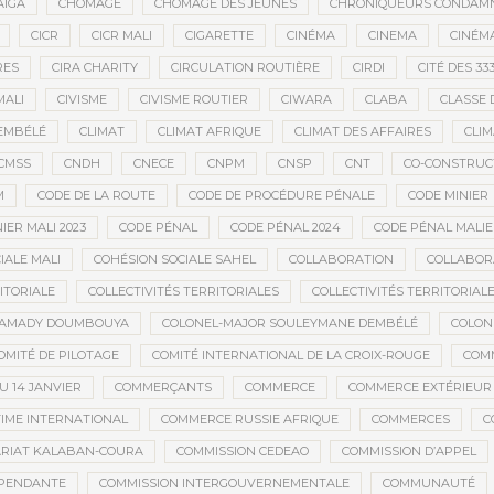
AÏGA
CHÔMAGE
CHÔMAGE DES JEUNES
CHRONIQUEURS CONDAM
CICR
CICR MALI
CIGARETTE
CINÉMA
CINEMA
CINÉMA
RES
CIRA CHARITY
CIRCULATION ROUTIÈRE
CIRDI
CITÉ DES 33
MALI
CIVISME
CIVISME ROUTIER
CIWARA
CLABA
CLASSE 
EMBÉLÉ
CLIMAT
CLIMAT AFRIQUE
CLIMAT DES AFFAIRES
CLIM
CMSS
CNDH
CNECE
CNPM
CNSP
CNT
CO-CONSTRUC
M
CODE DE LA ROUTE
CODE DE PROCÉDURE PÉNALE
CODE MINIER
IER MALI 2023
CODE PÉNAL
CODE PÉNAL 2024
CODE PÉNAL MALI
IALE MALI
COHÉSION SOCIALE SAHEL
COLLABORATION
COLLABOR
ITORIALE
COLLECTIVITÉS TERRITORIALES
COLLECTIVITÉS TERRITORIALE
MAMADY DOUMBOUYA
COLONEL-MAJOR SOULEYMANE DEMBÉLÉ
COLON
OMITÉ DE PILOTAGE
COMITÉ INTERNATIONAL DE LA CROIX-ROUGE
COM
 14 JANVIER
COMMERÇANTS
COMMERCE
COMMERCE EXTÉRIEUR
IME INTERNATIONAL
COMMERCE RUSSIE AFRIQUE
COMMERCES
C
RIAT KALABAN-COURA
COMMISSION CEDEAO
COMMISSION D’APPEL
ÉPENDANTE
COMMISSION INTERGOUVERNEMENTALE
COMMUNAUTÉ