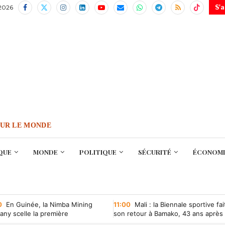
 2026
S'
OUR LE MONDE
QUE
MONDE
POLITIQUE
SÉCURITÉ
ÉCONOMI
0
En Guinée, la Nimba Mining
11:00
Mali : la Biennale sportive fai
ny scelle la première
son retour à Bamako, 43 ans après
ntion minière d’une société