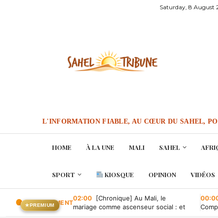
Saturday, 8 August
L'INFORMATION FIABLE, AU CŒUR DU SAHEL, P
HOME
À LA UNE
MALI
SAHEL
AFRI
SPORT
KIOSQUE
OPINION
VIDÉOS
02:00
[Chronique] Au Mali, le
00:0
EN CE MOMENT
★
PREMIUM
mariage comme ascenseur social : et
Compa
quand il tombe en panne ?
conve