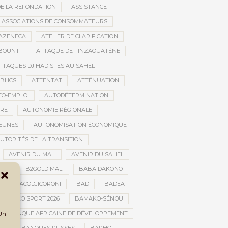
DE LA REFONDATION
ASSISTANCE
ASSOCIATIONS DE CONSOMMATEURS
AZENECA
ATELIER DE CLARIFICATION
BOUNTI
ATTAQUE DE TINZAOUATÈNE
TTAQUES DJIHADISTES AU SAHEL
BLICS
ATTENTAT
ATTÉNUATION
TO-EMPLOI
AUTODÉTERMINATION
IRE
AUTONOMIE RÉGIONALE
JEUNES
AUTONOMISATION ÉCONOMIQUE
UTORITÉS DE LA TRANSITION
AVENIR DU MALI
AVENIR DU SAHEL
JAN
B2GOLD MALI
BABA DAKONO
BACODJICORONI
BAD
BADEA
BAMAKO SPORT 2026
BAMAKO-SÉNOU
 Un
BANQUE AFRICAINE DE DÉVELOPPEMENT