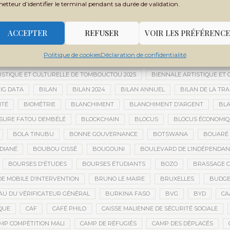
 MONDIALE
BANQUE OUEST-AFRICAINE DE DÉVELOPPEMENT
BANQU
metteur d’identifier le terminal pendant sa durée de validation.
ADES
BARRICK
BARRICK GOLD
BARRICK MINING CORPORATION
 TCHADIEN
BATTERIES ÉLECTRIQUES
BATTERIES LITHIUM
BAUXIT
ACCEPTER
REFUSER
VOIR LES PRÉFÉRENCE
BER
BERNARD AYLWARD
BESOIN HUMANITAIRE
BESOINS H
Politique de cookies
Déclaration de confidentialité
BIEN-ÊTRE
BIENNALE AFRICAINE DE LA PHOTOGRAPHIE
BIENNALE 
ISTIQUE ET CULTURELLE DE TOMBOUCTOU 2025
BIENNALE ARTISTIQUE ET
IG DATA
BILAN
BILAN 2024
BILAN ANNUEL
BILAN DE LA TRA
ITÉ
BIOMÉTRIE
BLANCHIMENT
BLANCHIMENT D’ARGENT
BLA
SURE FATOU DEMBÉLÉ
BLOCKCHAIN
BLOCUS
BLOCUS ÉCONOMIQ
BOLA TINUBU
BONNE GOUVERNANCE
BOTSWANA
BOUARÉ 
DIANÉ
BOUBOU CISSÉ
BOUGOUNI
BOULEVARD DE L’INDÉPENDAN
BOURSES D'ÉTUDES
BOURSES ÉTUDIANTS
BOZO
BRASSAGE C
E MOBILE D’INTERVENTION
BRUNO LE MAIRE
BRUXELLES
BUDGET
U DU VÉRIFICATEUR GÉNÉRAL
BURKINA FASO
BVG
BYD
CA
QUE
CAF
CAFÉ PHILO
CAISSE MALIENNE DE SÉCURITÉ SOCIALE
MP COMPÉTITION MALI
CAMP DE RÉFUGIÉS
CAMP DES DÉPLACÉS