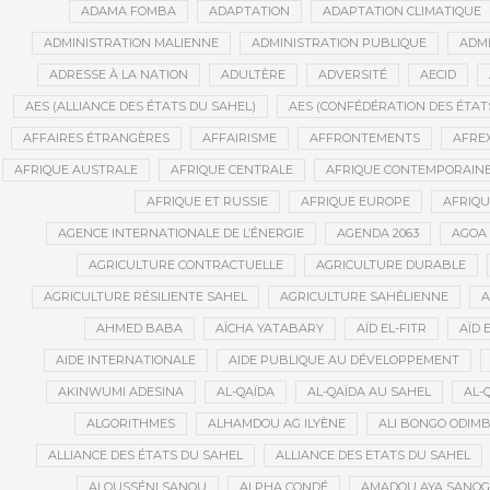
ADAMA FOMBA
ADAPTATION
ADAPTATION CLIMATIQUE
ADMINISTRATION MALIENNE
ADMINISTRATION PUBLIQUE
ADMI
ADRESSE À LA NATION
ADULTÈRE
ADVERSITÉ
AECID
AES (ALLIANCE DES ÉTATS DU SAHEL)
AES (CONFÉDÉRATION DES ÉTAT
AFFAIRES ÉTRANGÈRES
AFFAIRISME
AFFRONTEMENTS
AFRE
AFRIQUE AUSTRALE
AFRIQUE CENTRALE
AFRIQUE CONTEMPORAIN
AFRIQUE ET RUSSIE
AFRIQUE EUROPE
AFRIQ
AGENCE INTERNATIONALE DE L’ÉNERGIE
AGENDA 2063
AGOA
AGRICULTURE CONTRACTUELLE
AGRICULTURE DURABLE
AGRICULTURE RÉSILIENTE SAHEL
AGRICULTURE SAHÉLIENNE
A
AHMED BABA
AÏCHA YATABARY
AÏD EL-FITR
AÏD 
AIDE INTERNATIONALE
AIDE PUBLIQUE AU DÉVELOPPEMENT
AKINWUMI ADESINA
AL-QAÏDA
AL-QAÏDA AU SAHEL
AL-
ALGORITHMES
ALHAMDOU AG ILYÈNE
ALI BONGO ODIM
ALLIANCE DES ÉTATS DU SAHEL
ALLIANCE DES ETATS DU SAHEL
ALOUSSÉNI SANOU
ALPHA CONDÉ
AMADOU AYA SANO