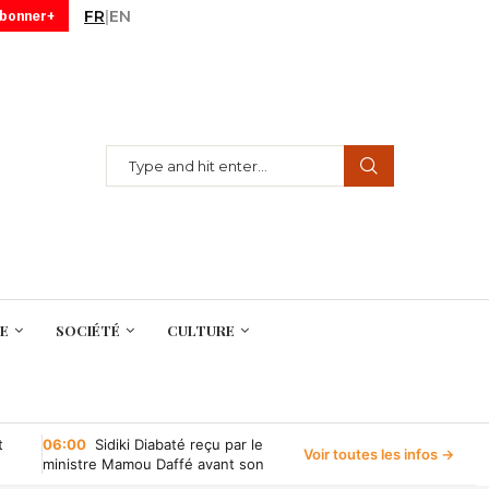
FR
|
EN
abonner+
E
SOCIÉTÉ
CULTURE
t
06:00
Sidiki Diabaté reçu par le
Voir toutes les infos →
ministre Mamou Daffé avant son
retour à l’Accor Arena de Paris