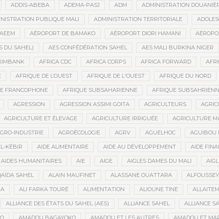
ADDIS-ABEBA
ADEMA-PASJ
ADM
ADMINISTRATION DOUANIÈ
NISTRATION PUBLIQUE MALI
ADMINISTRATION TERRITORIALE
ADOLES
AEEM
AÉROPORT DE BAMAKO
AÉROPORT DIORI HAMANI
AÉROPO
S DU SAHEL)
AES CONFÉDÉRATION SAHEL
AES MALI BURKINA NIGER
XIMBANK
AFRICA CDC
AFRICA CORPS
AFRICA FORWARD
AFRI
E
AFRIQUE DE L’OUEST
AFRIQUE DE L'OUEST
AFRIQUE DU NORD
UE FRANCOPHONE
AFRIQUE SUBSAHARIENNE
AFRIQUE SUBSAHRIEN
AGRESSION
AGRESSION ASSIMI GOITA
AGRICULTEURS
AGRIC
AGRICULTURE ET ÉLEVAGE
AGRICULTURE IRRIGUÉE
AGRICULTURE M
GRO-INDUSTRIE
AGROÉCOLOGIE
AGRV
AGUELHOC
AGUIBOU
EL-KÉBIR
AIDE ALIMENTAIRE
AIDE AU DÉVELOPPEMENT
AIDE FINA
AIDES HUMANITAIRES
AIE
AIGE
AIGLES DAMES DU MALI
AIGL
QAÏDA SAHEL
ALAIN MAUFINET
ALASSANE OUATTARA
ALFOUSSEY
BA
ALI FARKA TOURÉ
ALIMENTATION
ALIOUNE TINE
ALLAITE
ALLIANCE DES ÉTATS DU SAHEL (AES)
ALLIANCE SAHEL
ALLIANCE S
GO
AMADOU BAGAYOKO
AMADOU ET LES AUTRES
AMADOU ET MA