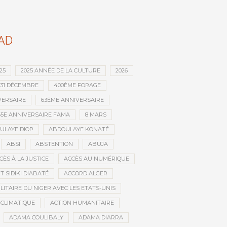
AD
25
2025 ANNÉE DE LA CULTURE
2026
31 DÉCEMBRE
400ÈME FORAGE
VERSAIRE
63ÈME ANNIVERSAIRE
65E ANNIVERSAIRE FAMA
8 MARS
ULAYE DIOP
ABDOULAYE KONATÉ
ABSI
ABSTENTION
ABUJA
CÈS À LA JUSTICE
ACCÈS AU NUMÉRIQUE
 SIDIKI DIABATÉ
ACCORD ALGER
LITAIRE DU NIGER AVEC LES ETATS-UNIS
 CLIMATIQUE
ACTION HUMANITAIRE
ADAMA COULIBALY
ADAMA DIARRA