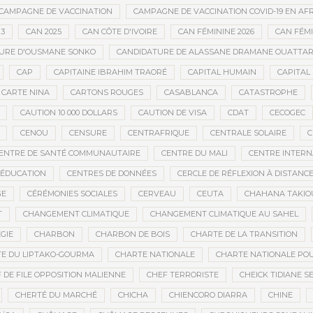
CAMPAGNE DE VACCINATION
CAMPAGNE DE VACCINATION COVID-19 EN AF
23
CAN 2025
CAN CÔTE D'IVOIRE
CAN FÉMININE 2026
CAN FÉM
URE D'OUSMANE SONKO
CANDIDATURE DE ALASSANE DRAMANE OUATTA
CAP
CAPITAINE IBRAHIM TRAORÉ
CAPITAL HUMAIN
CAPITAL 
CARTE NINA
CARTONS ROUGES
CASABLANCA
CATASTROPHE
CAUTION 10 000 DOLLARS
CAUTION DE VISA
CDAT
CECOGEC
CENOU
CENSURE
CENTRAFRIQUE
CENTRALE SOLAIRE
C
ENTRE DE SANTÉ COMMUNAUTAIRE
CENTRE DU MALI
CENTRE INTERN
’ÉDUCATION
CENTRES DE DONNÉES
CERCLE DE RÉFLEXION À DISTANC
GE
CÉRÉMONIES SOCIALES
CERVEAU
CEUTA
CHAHANA TAKIO
T
CHANGEMENT CLIMATIQUE
CHANGEMENT CLIMATIQUE AU SAHEL
GIE
CHARBON
CHARBON DE BOIS
CHARTE DE LA TRANSITION
E DU LIPTAKO-GOURMA
CHARTE NATIONALE
CHARTE NATIONALE POU
 DE FILE OPPOSITION MALIENNE
CHEF TERRORISTE
CHEICK TIDIANE S
CHERTÉ DU MARCHÉ
CHICHA
CHIENCORO DIARRA
CHINE