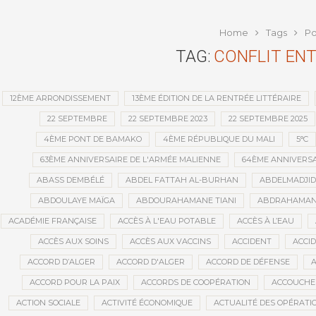
publi
Home
Tags
Po
TAG:
CONFLIT ENT
12ÈME ARRONDISSEMENT
13ÈME ÉDITION DE LA RENTRÉE LITTÉRAIRE
22 SEPTEMBRE
22 SEPTEMBRE 2023
22 SEPTEMBRE 2025
4ÈME PONT DE BAMAKO
4ÈME RÉPUBLIQUE DU MALI
5°C
63ÈME ANNIVERSAIRE DE L'ARMÉE MALIENNE
64ÈME ANNIVERSA
ABASS DEMBÉLÉ
ABDEL FATTAH AL-BURHAN
ABDELMADJI
ABDOULAYE MAÏGA
ABDOURAHAMANE TIANI
ABDRAHAMANE
ACADÉMIE FRANÇAISE
ACCÈS À L'EAU POTABLE
ACCÈS À L’EAU
ACCÈS AUX SOINS
ACCÈS AUX VACCINS
ACCIDENT
ACCI
ACCORD D’ALGER
ACCORD D'ALGER
ACCORD DE DÉFENSE
A
ACCORD POUR LA PAIX
ACCORDS DE COOPÉRATION
ACCOUCHE
ACTION SOCIALE
ACTIVITÉ ÉCONOMIQUE
ACTUALITÉ DES OPÉRATI