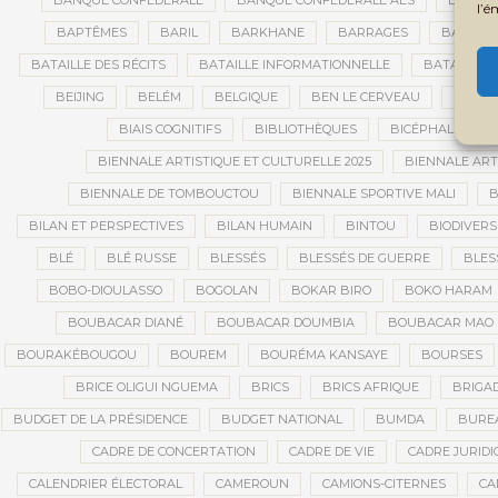
BANQUE CONFÉDÉRALE
BANQUE CONFÉDÉRALE AES
BANQUE
l’é
BAPTÊMES
BARIL
BARKHANE
BARRAGES
BARRIC
BATAILLE DES RÉCITS
BATAILLE INFORMATIONNELLE
BATAILLON
BEIJING
BELÉM
BELGIQUE
BEN LE CERVEAU
BÉNIN
BIAIS COGNITIFS
BIBLIOTHÈQUES
BICÉPHALISME
BIENNALE ARTISTIQUE ET CULTURELLE 2025
BIENNALE ART
BIENNALE DE TOMBOUCTOU
BIENNALE SPORTIVE MALI
B
BILAN ET PERSPECTIVES
BILAN HUMAIN
BINTOU
BIODIVERS
BLÉ
BLÉ RUSSE
BLESSÉS
BLESSÉS DE GUERRE
BLES
BOBO-DIOULASSO
BOGOLAN
BOKAR BIRO
BOKO HARAM
BOUBACAR DIANÉ
BOUBACAR DOUMBIA
BOUBACAR MAO 
BOURAKÉBOUGOU
BOUREM
BOURÉMA KANSAYE
BOURSES
BRICE OLIGUI NGUEMA
BRICS
BRICS AFRIQUE
BRIGAD
BUDGET DE LA PRÉSIDENCE
BUDGET NATIONAL
BUMDA
BUREA
CADRE DE CONCERTATION
CADRE DE VIE
CADRE JURIDI
CALENDRIER ÉLECTORAL
CAMEROUN
CAMIONS-CITERNES
CA