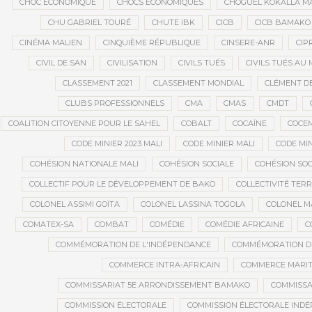
CHOC ÉCONOMIQUE
CHOCS ÉCONOMIQUES
CHOGUEL KOKALLA M
CHU GABRIEL TOURÉ
CHUTE IBK
CICB
CICB BAMAKO
CINÉMA MALIEN
CINQUIÈME RÉPUBLIQUE
CINSERE-ANR
CIP
CIVIL DE SAN
CIVILISATION
CIVILS TUÉS
CIVILS TUÉS AU 
CLASSEMENT 2021
CLASSEMENT MONDIAL
CLÉMENT D
CLUBS PROFESSIONNELS
CMA
CMAS
CMDT
COALITION CITOYENNE POUR LE SAHEL
COBALT
COCAÏNE
COCE
CODE MINIER 2023 MALI
CODE MINIER MALI
CODE MIN
COHÉSION NATIONALE MALI
COHÉSION SOCIALE
COHÉSION SOC
COLLECTIF POUR LE DÉVELOPPEMENT DE BAKO
COLLECTIVITÉ TERR
COLONEL ASSIMI GOÏTA
COLONEL LASSINA TOGOLA
COLONEL 
COMATEX-SA
COMBAT
COMÉDIE
COMÉDIE AFRICAINE
C
COMMÉMORATION DE L'INDÉPENDANCE
COMMÉMORATION DU
COMMERCE INTRA-AFRICAIN
COMMERCE MARIT
COMMISSARIAT 5E ARRONDISSEMENT BAMAKO
COMMISSA
COMMISSION ÉLECTORALE
COMMISSION ÉLECTORALE IND