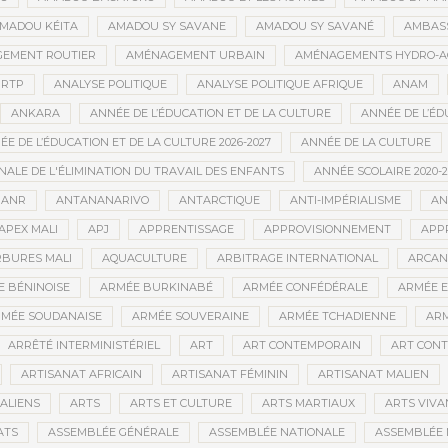
MADOU KÉITA
AMADOU SY SAVANE
AMADOU SY SAVANÉ
AMBAS
EMENT ROUTIER
AMÉNAGEMENT URBAIN
AMÉNAGEMENTS HYDRO-A
RTP
ANALYSE POLITIQUE
ANALYSE POLITIQUE AFRIQUE
ANAM
ANKARA
ANNÉE DE L’ÉDUCATION ET DE LA CULTURE
ANNÉE DE L’ÉD
E DE L’ÉDUCATION ET DE LA CULTURE 2026-2027
ANNÉE DE LA CULTURE
ALE DE L'ÉLIMINATION DU TRAVAIL DES ENFANTS
ANNÉE SCOLAIRE 2020-2
ANR
ANTANANARIVO
ANTARCTIQUE
ANTI-IMPÉRIALISME
AN
APEX MALI
APJ
APPRENTISSAGE
APPROVISIONNEMENT
APP
BURES MALI
AQUACULTURE
ARBITRAGE INTERNATIONAL
ARCAN
 BÉNINOISE
ARMÉE BURKINABÉ
ARMÉE CONFÉDÉRALE
ARMÉE E
MÉE SOUDANAISE
ARMÉE SOUVERAINE
ARMÉE TCHADIENNE
ARM
ARRÊTÉ INTERMINISTÉRIEL
ART
ART CONTEMPORAIN
ART CONT
ARTISANAT AFRICAIN
ARTISANAT FÉMININ
ARTISANAT MALIEN
ALIENS
ARTS
ARTS ET CULTURE
ARTS MARTIAUX
ARTS VIVA
ATS
ASSEMBLÉE GÉNÉRALE
ASSEMBLÉE NATIONALE
ASSEMBLÉE 