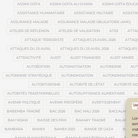
ASSIMI GOÏTA
ASSIMI GOITA AU GHANA
ASSIMI GOÏTA ÉDUC
ASSISTANCE HUMANITAIRE
ASSISTANCE MILITAIRE
ASSISTA
ASSURANCE MALADIE
ASSURANCE MALADIE OBLIGATOIRE (AMO)
ATELIER DE RÉFLEXION
ATELIER DE VALIDATION
ATIDI
ATTA
ATTAQUE TERRORISTE
ATTAQUES 25 AVRIL 2026
ATTAQU
ATTAQUES DU 25 AVRIL
ATTAQUES DU 25 AVRIL 2026
ATTAQUES 
ATTRACTIVITÉ
AUDIT
AUDIT FINANCIER
AUDIT MINIER
AUTOÉDITION
AUTOMATISATION
AUTONOMIE
AUT
AUTONOMIE STRATÉGIQUE
AUTONOMISATION
AUTONOMISATION D
AUTORITARISME
AUTORITÉ DE L’ÉTAT
AUTORITÉ IN
AUTORITÉS TRADITIONNELLES
AUTOSUFFISANCE ALIMENTAIRE
A
AVENIR POLITIQUE
AVENIR PROSPÈRE
AVERTISSEMENT
AVIA
BABEMBA TRAORÉ
BAC 2026
BAC MALI 2026
BACCALAURÉAT
Lor
BAH NDAW
BAISSE DES PRIX
BAKARY TRAORÉ
BALAFON
son
ins
BAMBARA
BAMEX
BAMEX 2025
BANDE DE GAZA
BANDIA
coo