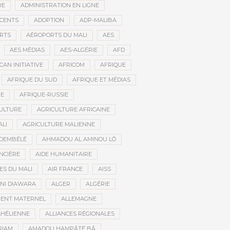
RE
ADMINISTRATION EN LIGNE
CENTS
ADOPTION
ADP-MALIBA
RTS
AÉROPORTS DU MALI
AES
AES MÉDIAS
AES-ALGÉRIE
AFD
CAN INITIATIVE
AFRICOM
AFRIQUE
AFRIQUE DU SUD
AFRIQUE ET MÉDIAS
NE
AFRIQUE-RUSSIE
ULTURE
AGRICULTURE AFRICAINE
ALI
AGRICULTURE MALIENNE
 DEMBÉLÉ
AHMADOU AL AMINOU LÔ
NCIÈRE
AIDE HUMANITAIRE
ES DU MALI
AIR FRANCE
AISS
NI DIAWARA
ALGER
ALGÉRIE
MENT MATERNEL
ALLEMAGNE
AHÉLIENNE
ALLIANCES RÉGIONALES
RIAM
AMADOU HAMPÂTÉ BÂ