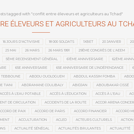
que depuis l’indépendance
sts tagged with "conflit entre éleveurs et agriculteurs au Tchad"
RE ÉLEVEURS ET AGRICULTEURS AU TCH
16 JOURS D'ACTIVISME
18 000 SOLDATS
1XBET
20 JANVIER
20
25 MAI
26 MARS
26 MARS 1991
29ÈME CONGRÈS DE L'AEEM
5ÈME RECENSEMENT GÉNÉRAL
61ÈME ANNIVERSAIRE
62ÈME ANNI
IRE
65E ANNIVERSAIRE
65E ANNIVERSAIRE DE L’INDÉPENDANCE
D TEBBOUNE
ABDOU OUOLOGUEM
ABDOUL KASSIM FOMBA
ABDO
 TIANI
ABDRAMANE COULIBALY
ABIDJAN
ABOUBAKAR CISSÉ
ACCÈS À L’EAU POTABLE
ACCÈS À L’ÉDUCATION
ACCÈS À L'EAU
AC
DENT DE CIRCULATION
ACCIDENTS DE LA ROUTE
ACCOR ARENA CONCERT
CCORD DE PAIX
ACCORD DE PARIS
ACCORD FINANCIER
ACCORD MI
MENT
ACCULTURATION
ACLED
ACTEURS CULTURELS
ACTION
ONS
ACTUALITÉ SÉNÉGAL
ACTUALITÉS BRULANTES
ACTUALITTÉ