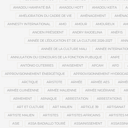
AMADOU HAMPATÉ BÂ
AMADOU HOTT
AMADOU KEÏTA
A
AMÉLIORATION DU CADRE DE VIE
AMÉNAGEMENT
AMÉNAG
AMNESTY INTERNATIONAL
AMO
AMOUR
AMOUREUX
AM
ANCIEN PRÉSIDENT
ANDRY RAJOELINA
ANÉFIS
ANNÉE DE L’ÉDUCATION ET DE LA CULTURE 2026-2027
ANNÉ
ANNÉE DE LA CULTURE MALI
ANNÉE INTERNATION
ANNULATION DU CONCOURS DE LA FONCTION PUBLIQUE
ANPE
ANTÓNIO GUTERRES
APAISEMENT
APCAM
APD
APPROVISIONNEMENT ÉNERGÉTIQUE
APPROVISIONNEMENT HYDROCAR
ARCTIQUE
ARISTOTE
ARMÉE
ARMÉE AES
ARMÉE
ARMÉE GUINÉENNE
ARMÉE MALIENNE
ARMÉE NIGÉRIANE
AR
ARMEMENT
ARNAQUE
ARRESTATION
ARRESTATIONS
ART ET CULTURE
ART MALIEN
ARTICLE 39
ARTISANAT
ARTISTE MALIEN
ARTISTES
ARTISTES AFRICAINS
ARTISTES M
ASIE
ASSA BADIALLO TOURÉ
ASSAINISSEMENT
ASSASSIN