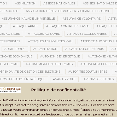
ATION
ASSIMILATION
ASSISES NATIONALES
ASSISES NATIONALES 
NCE SOCIALE
ASSOCIATION BÉNÉVOLE POUR LA SOLIDARITÉ INCLUSIVE
ASSURANCE MALADIE UNIVERSELLE
ASSURANCE VOLONTAIRE
ASTR
QUE
ATTAQUE ARMÉE
ATTAQUE CONTRE LES FAMA
ATTAQUE DE 
ES AU NIGER
ATTAQUES AU SAHEL
ATTAQUES COORDONNÉES
A
TERRORISTES
ATTAQUES TERRORISTES MALI
ATTEINTE AUX BIENS PU
AUDIT PUBLIC
AUGMENTATION
AUGMENTATION DES PRIX
AU
ONOMIE ÉCONOMIQUE
AUTONOMIE ÉNERGÉTIQUE
AUTONOMIE MILITA
E LA FEMME
AUTONOMISATION DES FEMMES
AUTONOMISATION DES 
DÉPENDANTE DE GESTION DES ÉLECTIONS
AUTORITÉS COUTUMIÈRES
A
UTOSUFFISANCE ÉNERGÉTIQUE
AVANT-PROJET
AVENIR DES JEUNES
TION CIVILE
AVOC
AXES STRATÉGIQUES
AZAWAD
AZERBAÏD
Politique de confidentialité
BACCALAURÉAT 2021
BACCALAURÉAT 2024
BACCALAURÉAT MALI
s de l’utilisation de nos sites, des informations de navigation de votre terminal
BAMAKO
BAMAKO 2025
BAMAKO 2026
BAMAKO SÉCURITÉ
t susceptibles d’être enregistrées dans des fichiers « Cookies ». Ces fichiers sont
tallés sur votre terminal en fonction de vos choix, modifiables à tout moment.
GARA
BANDIOUGOU DANTÉ
BANDITISME
BANGUI
BANQUE
kie est un fichier enregistré sur le disque dur de votre terminal, permettant à