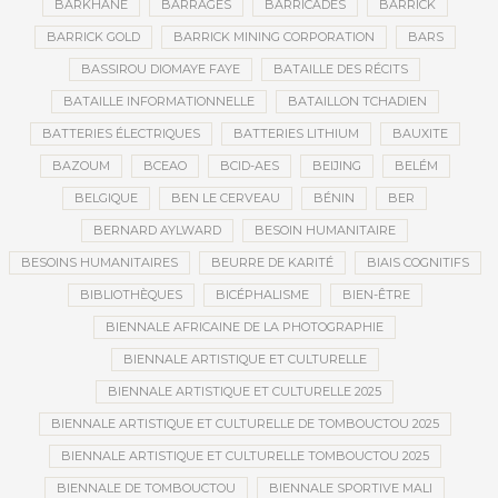
BARKHANE
BARRAGES
BARRICADES
BARRICK
BARRICK GOLD
BARRICK MINING CORPORATION
BARS
BASSIROU DIOMAYE FAYE
BATAILLE DES RÉCITS
BATAILLE INFORMATIONNELLE
BATAILLON TCHADIEN
BATTERIES ÉLECTRIQUES
BATTERIES LITHIUM
BAUXITE
BAZOUM
BCEAO
BCID-AES
BEIJING
BELÉM
BELGIQUE
BEN LE CERVEAU
BÉNIN
BER
BERNARD AYLWARD
BESOIN HUMANITAIRE
BESOINS HUMANITAIRES
BEURRE DE KARITÉ
BIAIS COGNITIFS
BIBLIOTHÈQUES
BICÉPHALISME
BIEN-ÊTRE
BIENNALE AFRICAINE DE LA PHOTOGRAPHIE
BIENNALE ARTISTIQUE ET CULTURELLE
BIENNALE ARTISTIQUE ET CULTURELLE 2025
BIENNALE ARTISTIQUE ET CULTURELLE DE TOMBOUCTOU 2025
BIENNALE ARTISTIQUE ET CULTURELLE TOMBOUCTOU 2025
BIENNALE DE TOMBOUCTOU
BIENNALE SPORTIVE MALI