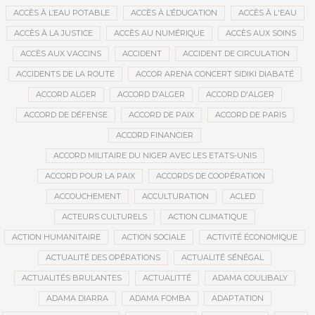
ACCÈS À L’EAU POTABLE
ACCÈS À L’ÉDUCATION
ACCÈS À L'EAU
ACCÈS À LA JUSTICE
ACCÈS AU NUMÉRIQUE
ACCÈS AUX SOINS
ACCÈS AUX VACCINS
ACCIDENT
ACCIDENT DE CIRCULATION
ACCIDENTS DE LA ROUTE
ACCOR ARENA CONCERT SIDIKI DIABATÉ
ACCORD ALGER
ACCORD D’ALGER
ACCORD D'ALGER
ACCORD DE DÉFENSE
ACCORD DE PAIX
ACCORD DE PARIS
ACCORD FINANCIER
ACCORD MILITAIRE DU NIGER AVEC LES ETATS-UNIS
ACCORD POUR LA PAIX
ACCORDS DE COOPÉRATION
ACCOUCHEMENT
ACCULTURATION
ACLED
ACTEURS CULTURELS
ACTION CLIMATIQUE
ACTION HUMANITAIRE
ACTION SOCIALE
ACTIVITÉ ÉCONOMIQUE
ACTUALITÉ DES OPÉRATIONS
ACTUALITÉ SÉNÉGAL
ACTUALITÉS BRULANTES
ACTUALITTÉ
ADAMA COULIBALY
ADAMA DIARRA
ADAMA FOMBA
ADAPTATION