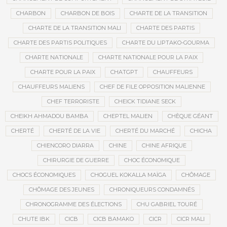
CHARBON
CHARBON DE BOIS
CHARTE DE LA TRANSITION
CHARTE DE LA TRANSITION MALI
CHARTE DES PARTIS
CHARTE DES PARTIS POLITIQUES
CHARTE DU LIPTAKO-GOURMA
CHARTE NATIONALE
CHARTE NATIONALE POUR LA PAIX
CHARTE POUR LA PAIX
CHATGPT
CHAUFFEURS
CHAUFFEURS MALIENS
CHEF DE FILE OPPOSITION MALIENNE
CHEF TERRORISTE
CHEICK TIDIANE SECK
CHEIKH AHMADOU BAMBA
CHEPTEL MALIEN
CHÈQUE GÉANT
CHERTÉ
CHERTÉ DE LA VIE
CHERTÉ DU MARCHÉ
CHICHA
CHIENCORO DIARRA
CHINE
CHINE AFRIQUE
CHIRURGIE DE GUERRE
CHOC ÉCONOMIQUE
CHOCS ÉCONOMIQUES
CHOGUEL KOKALLA MAÏGA
CHÔMAGE
CHÔMAGE DES JEUNES
CHRONIQUEURS CONDAMNÉS
CHRONOGRAMME DES ÉLECTIONS
CHU GABRIEL TOURÉ
CHUTE IBK
CICB
CICB BAMAKO
CICR
CICR MALI