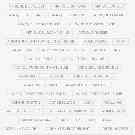
AFRIQUE DE L'OUEST
AFRIQUE DU NORD
AFRIQUE DU SUD
AFRIQUE ET MÉDIAS
AFRIQUE ET RUSSIE
AFRIQUE EUROPE
AFRIQUE FRANCOPHONE
AFRIQUE SUBSAHARIENNE
AFRIQUE SUBSAHRIENNE
AFRIQUE-RUSSIE
AGENCE INTERNATIONALE DE L’ÉNERGIE
AGENDA 2063
AGOA
AGRESSION
AGRESSION ASSIMI GOITA
AGRICULTEURS
AGRICULTURE
AGRICULTURE AFRICAINE
AGRICULTURE CONTRACTUELLE
AGRICULTURE DURABLE
AGRICULTURE ET ÉLEVAGE
AGRICULTURE IRRIGUÉE
AGRICULTURE MALI
AGRICULTURE MALIENNE
AGRICULTURE RÉSILIENTE SAHEL
AGRICULTURE SAHÉLIENNE
AGRO-INDUSTRIE
AGROÉCOLOGIE
AGRV
AGUELHOC
AGUIBOU DEMBÉLÉ
AHMADOU AL AMINOU LÔ
AHMED BABA
AÏCHA YATABARY
AÏD EL-FITR
AÏD EL-KÉBIR
AIDE ALIMENTAIRE
AIDE AU DÉVELOPPEMENT
AIDE FINANCIÈRE