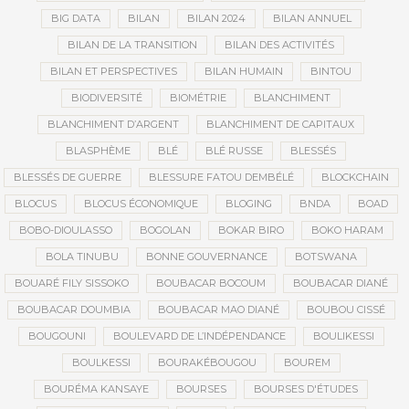
BIG DATA
BILAN
BILAN 2024
BILAN ANNUEL
BILAN DE LA TRANSITION
BILAN DES ACTIVITÉS
BILAN ET PERSPECTIVES
BILAN HUMAIN
BINTOU
BIODIVERSITÉ
BIOMÉTRIE
BLANCHIMENT
BLANCHIMENT D’ARGENT
BLANCHIMENT DE CAPITAUX
BLASPHÈME
BLÉ
BLÉ RUSSE
BLESSÉS
BLESSÉS DE GUERRE
BLESSURE FATOU DEMBÉLÉ
BLOCKCHAIN
BLOCUS
BLOCUS ÉCONOMIQUE
BLOGING
BNDA
BOAD
BOBO-DIOULASSO
BOGOLAN
BOKAR BIRO
BOKO HARAM
BOLA TINUBU
BONNE GOUVERNANCE
BOTSWANA
BOUARÉ FILY SISSOKO
BOUBACAR BOCOUM
BOUBACAR DIANÉ
BOUBACAR DOUMBIA
BOUBACAR MAO DIANÉ
BOUBOU CISSÉ
BOUGOUNI
BOULEVARD DE L’INDÉPENDANCE
BOULIKESSI
BOULKESSI
BOURAKÉBOUGOU
BOUREM
BOURÉMA KANSAYE
BOURSES
BOURSES D'ÉTUDES