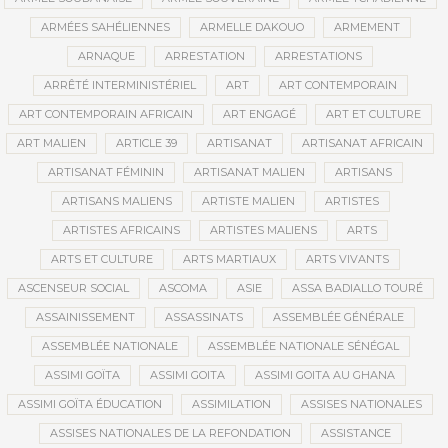
ARMÉES SAHÉLIENNES
ARMELLE DAKOUO
ARMEMENT
ARNAQUE
ARRESTATION
ARRESTATIONS
ARRÊTÉ INTERMINISTÉRIEL
ART
ART CONTEMPORAIN
ART CONTEMPORAIN AFRICAIN
ART ENGAGÉ
ART ET CULTURE
ART MALIEN
ARTICLE 39
ARTISANAT
ARTISANAT AFRICAIN
ARTISANAT FÉMININ
ARTISANAT MALIEN
ARTISANS
ARTISANS MALIENS
ARTISTE MALIEN
ARTISTES
ARTISTES AFRICAINS
ARTISTES MALIENS
ARTS
ARTS ET CULTURE
ARTS MARTIAUX
ARTS VIVANTS
ASCENSEUR SOCIAL
ASCOMA
ASIE
ASSA BADIALLO TOURÉ
ASSAINISSEMENT
ASSASSINATS
ASSEMBLÉE GÉNÉRALE
ASSEMBLÉE NATIONALE
ASSEMBLÉE NATIONALE SÉNÉGAL
ASSIMI GOÏTA
ASSIMI GOITA
ASSIMI GOITA AU GHANA
ASSIMI GOÏTA ÉDUCATION
ASSIMILATION
ASSISES NATIONALES
ASSISES NATIONALES DE LA REFONDATION
ASSISTANCE