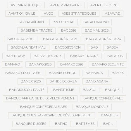
AVENIR POLITIQUE
AVENIR PROSPÈRE
AVERTISSEMENT
AVIATION CIVILE
AVOC
AXES STRATÉGIQUES
AZAWAD
AZERBAÏDJAN
B2GOLD MALI
BABA DAKONO
BABEMBA TRAORÉ
BAC 2026
BAC MALI 2026
BACCALAURÉAT
BACCALAURÉAT 2021
BACCALAURÉAT 2024
BACCALAURÉAT MALI
BACODJICORONI
BAD
BADEA
BAH NDAW
BAISSE DES PRIX
BAKARY TRAORÉ
BALAFON
BAMAKO
BAMAKO 2025
BAMAKO 2026
BAMAKO SÉCURITÉ
BAMAKO SPORT 2026
BAMAKO-SÉNOU
BAMBARA
BAMEX
BAMEX 2025
BANDE DE GAZA
BANDIAGARA
BANDIOUGOU DANTÉ
BANDITISME
BANGUI
BANQUE
BANQUE AFRICAINE DE DÉVELOPPEMENT
BANQUE CONFÉDÉRALE
BANQUE CONFÉDÉRALE AES
BANQUE MONDIALE
BANQUE OUEST-AFRICAINE DE DÉVELOPPEMENT
BANQUES
BANQUES RUSSES
BAPHO
BAPTÊMES
BARIL