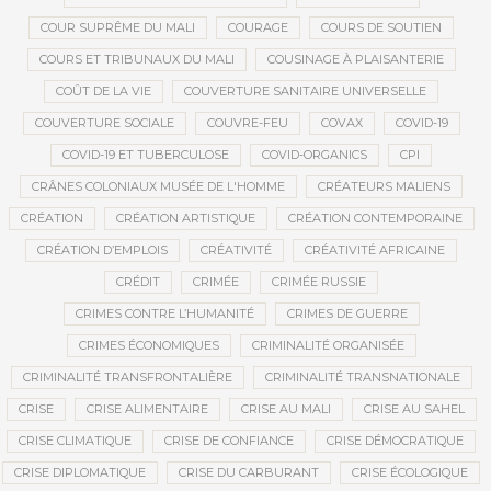
COUR SUPRÊME DU MALI
COURAGE
COURS DE SOUTIEN
COURS ET TRIBUNAUX DU MALI
COUSINAGE À PLAISANTERIE
COÛT DE LA VIE
COUVERTURE SANITAIRE UNIVERSELLE
COUVERTURE SOCIALE
COUVRE-FEU
COVAX
COVID-19
COVID-19 ET TUBERCULOSE
COVID-ORGANICS
CPI
CRÂNES COLONIAUX MUSÉE DE L'HOMME
CRÉATEURS MALIENS
CRÉATION
CRÉATION ARTISTIQUE
CRÉATION CONTEMPORAINE
CRÉATION D’EMPLOIS
CRÉATIVITÉ
CRÉATIVITÉ AFRICAINE
CRÉDIT
CRIMÉE
CRIMÉE RUSSIE
CRIMES CONTRE L’HUMANITÉ
CRIMES DE GUERRE
CRIMES ÉCONOMIQUES
CRIMINALITÉ ORGANISÉE
CRIMINALITÉ TRANSFRONTALIÈRE
CRIMINALITÉ TRANSNATIONALE
CRISE
CRISE ALIMENTAIRE
CRISE AU MALI
CRISE AU SAHEL
CRISE CLIMATIQUE
CRISE DE CONFIANCE
CRISE DÉMOCRATIQUE
CRISE DIPLOMATIQUE
CRISE DU CARBURANT
CRISE ÉCOLOGIQUE