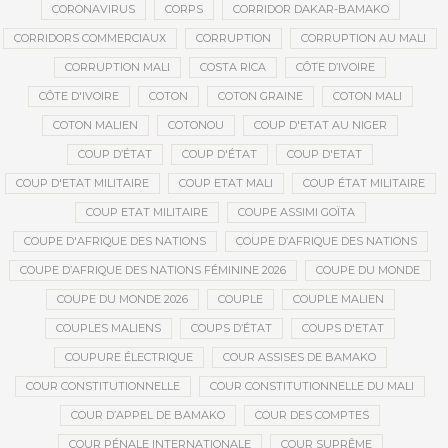
CORONAVIRUS
CORPS
CORRIDOR DAKAR-BAMAKO
CORRIDORS COMMERCIAUX
CORRUPTION
CORRUPTION AU MALI
CORRUPTION MALI
COSTA RICA
CÔTE D’IVOIRE
CÔTE D'IVOIRE
COTON
COTON GRAINE
COTON MALI
COTON MALIEN
COTONOU
COUP D'ETAT AU NIGER
COUP D’ÉTAT
COUP D'ÉTAT
COUP D'ETAT
COUP D'ETAT MILITAIRE
COUP ETAT MALI
COUP ÉTAT MILITAIRE
COUP ETAT MILITAIRE
COUPE ASSIMI GOÏTA
COUPE D'AFRIQUE DES NATIONS
COUPE D’AFRIQUE DES NATIONS
COUPE D’AFRIQUE DES NATIONS FÉMININE 2026
COUPE DU MONDE
COUPE DU MONDE 2026
COUPLE
COUPLE MALIEN
COUPLES MALIENS
COUPS D’ÉTAT
COUPS D'ETAT
COUPURE ÉLECTRIQUE
COUR ASSISES DE BAMAKO
COUR CONSTITUTIONNELLE
COUR CONSTITUTIONNELLE DU MALI
COUR D’APPEL DE BAMAKO
COUR DES COMPTES
COUR PÉNALE INTERNATIONALE
COUR SUPRÊME