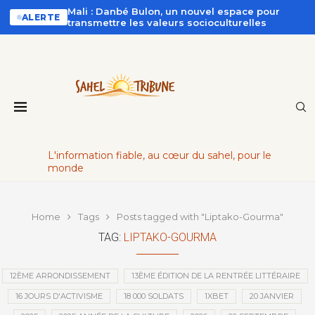
Mali : Danbé Bulon, un nouvel espace pour
ALERTE
transmettre les valeurs socioculturelles
L'information fiable, au cœur du sahel, pour le
monde
Home
Tags
Posts tagged with "Liptako-Gourma"
TAG:
LIPTAKO-GOURMA
12ÈME ARRONDISSEMENT
13ÈME ÉDITION DE LA RENTRÉE LITTÉRAIRE
16 JOURS D'ACTIVISME
18 000 SOLDATS
1XBET
20 JANVIER