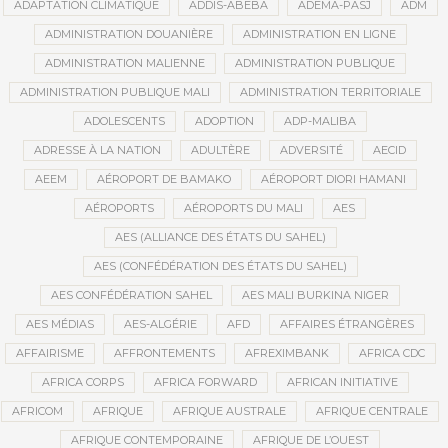
ADAPTATION CLIMATIQUE
ADDIS-ABEBA
ADEMA-PASJ
ADM
ADMINISTRATION DOUANIÈRE
ADMINISTRATION EN LIGNE
ADMINISTRATION MALIENNE
ADMINISTRATION PUBLIQUE
ADMINISTRATION PUBLIQUE MALI
ADMINISTRATION TERRITORIALE
ADOLESCENTS
ADOPTION
ADP-MALIBA
ADRESSE À LA NATION
ADULTÈRE
ADVERSITÉ
AECID
AEEM
AÉROPORT DE BAMAKO
AÉROPORT DIORI HAMANI
AÉROPORTS
AÉROPORTS DU MALI
AES
AES (ALLIANCE DES ÉTATS DU SAHEL)
AES (CONFÉDÉRATION DES ÉTATS DU SAHEL)
AES CONFÉDÉRATION SAHEL
AES MALI BURKINA NIGER
AES MÉDIAS
AES-ALGÉRIE
AFD
AFFAIRES ÉTRANGÈRES
AFFAIRISME
AFFRONTEMENTS
AFREXIMBANK
AFRICA CDC
AFRICA CORPS
AFRICA FORWARD
AFRICAN INITIATIVE
AFRICOM
AFRIQUE
AFRIQUE AUSTRALE
AFRIQUE CENTRALE
AFRIQUE CONTEMPORAINE
AFRIQUE DE L’OUEST