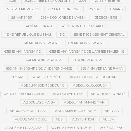
2025
2025 ANNÉE DE LA CULTURE
2026
22 SEPTEMBRE
22 SEPTEMBRE 2023
22 SEPTEMBRE 2025
25 MAI
26 MARS
26 MARS 1991
29ÈME CONGRÈS DE L'AEEM
31 DÉCEMBRE
400ÈME FORAGE
4ÈME PONT DE BAMAKO
4ÈME RÉPUBLIQUE DU MALI
5°C
5ÈME RECENSEMENT GÉNÉRAL
61ÈME ANNIVERSAIRE
62ÈME ANNIVERSAIRE
63ÈME ANNIVERSAIRE
63ÈME ANNIVERSAIRE DE L'ARMÉE MALIENNE
64ÈME ANNIVERSAIRE
65E ANNIVERSAIRE
65E ANNIVERSAIRE DE L’INDÉPENDANCE
65E ANNIVERSAIRE FAMA
8 MARS
ABASS DEMBÉLÉ
ABDEL FATTAH AL-BURHAN
ABDELMADJID TEBBOUNE
ABDOU OUOLOGUEM
ABDOUL KASSIM FOMBA
ABDOULAYE DIOP
ABDOULAYE KONATÉ
ABDOULAYE MAÏGA
ABDOURAHAMANE TIANI
ABDRAHAMANE TIANI
ABDRAMANE COULIBALY
ABIDJAN
ABOUBAKAR CISSÉ
ABSI
ABSTENTION
ABUJA
ACADÉMIE FRANÇAISE
ACCÈS À L'EAU POTABLE
ACCÈS À L’EAU