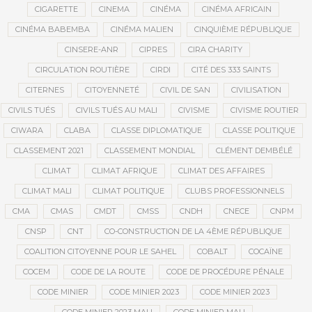
CIGARETTE
CINEMA
CINÉMA
CINÉMA AFRICAIN
CINÉMA BABEMBA
CINÉMA MALIEN
CINQUIÈME RÉPUBLIQUE
CINSERE-ANR
CIPRES
CIRA CHARITY
CIRCULATION ROUTIÈRE
CIRDI
CITÉ DES 333 SAINTS
CITERNES
CITOYENNETÉ
CIVIL DE SAN
CIVILISATION
CIVILS TUÉS
CIVILS TUÉS AU MALI
CIVISME
CIVISME ROUTIER
CIWARA
CLABA
CLASSE DIPLOMATIQUE
CLASSE POLITIQUE
CLASSEMENT 2021
CLASSEMENT MONDIAL
CLÉMENT DEMBÉLÉ
CLIMAT
CLIMAT AFRIQUE
CLIMAT DES AFFAIRES
CLIMAT MALI
CLIMAT POLITIQUE
CLUBS PROFESSIONNELS
CMA
CMAS
CMDT
CMSS
CNDH
CNECE
CNPM
CNSP
CNT
CO-CONSTRUCTION DE LA 4ÈME RÉPUBLIQUE
COALITION CITOYENNE POUR LE SAHEL
COBALT
COCAÏNE
COCEM
CODE DE LA ROUTE
CODE DE PROCÉDURE PÉNALE
CODE MINIER
CODE MINIER 2023
CODE MINIER 2023