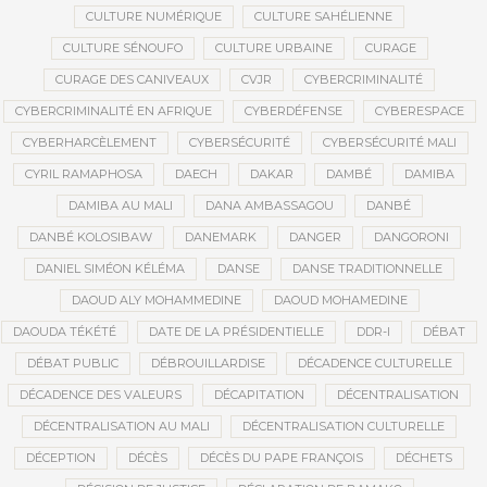
CULTURE NUMÉRIQUE
CULTURE SAHÉLIENNE
CULTURE SÉNOUFO
CULTURE URBAINE
CURAGE
CURAGE DES CANIVEAUX
CVJR
CYBERCRIMINALITÉ
CYBERCRIMINALITÉ EN AFRIQUE
CYBERDÉFENSE
CYBERESPACE
CYBERHARCÈLEMENT
CYBERSÉCURITÉ
CYBERSÉCURITÉ MALI
CYRIL RAMAPHOSA
DAECH
DAKAR
DAMBÉ
DAMIBA
DAMIBA AU MALI
DANA AMBASSAGOU
DANBÉ
DANBÉ KOLOSIBAW
DANEMARK
DANGER
DANGORONI
DANIEL SIMÉON KÉLÉMA
DANSE
DANSE TRADITIONNELLE
DAOUD ALY MOHAMMEDINE
DAOUD MOHAMEDINE
DAOUDA TÉKÉTÉ
DATE DE LA PRÉSIDENTIELLE
DDR-I
DÉBAT
DÉBAT PUBLIC
DÉBROUILLARDISE
DÉCADENCE CULTURELLE
DÉCADENCE DES VALEURS
DÉCAPITATION
DÉCENTRALISATION
DÉCENTRALISATION AU MALI
DÉCENTRALISATION CULTURELLE
DÉCEPTION
DÉCÈS
DÉCÈS DU PAPE FRANÇOIS
DÉCHETS