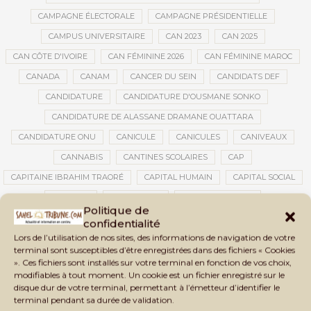
CAMPAGNE ÉLECTORALE
CAMPAGNE PRÉSIDENTIELLE
CAMPUS UNIVERSITAIRE
CAN 2023
CAN 2025
CAN CÔTE D'IVOIRE
CAN FÉMININE 2026
CAN FÉMININE MAROC
CANADA
CANAM
CANCER DU SEIN
CANDIDATS DEF
CANDIDATURE
CANDIDATURE D'OUSMANE SONKO
CANDIDATURE DE ALASSANE DRAMANE OUATTARA
CANDIDATURE ONU
CANICULE
CANICULES
CANIVEAUX
CANNABIS
CANTINES SCOLAIRES
CAP
CAPITAINE IBRAHIM TRAORÉ
CAPITAL HUMAIN
CAPITAL SOCIAL
CAPITOLE
CARBURANT
CARBURANT MALI
Politique de
CARTE D’IDENTITÉ BIOMÉTRIQUE
CARTE NINA
CARTONS ROUGES
confidentialité
Lors de l’utilisation de nos sites, des informations de navigation de votre
CASABLANCA
CATASTROPHE
CATASTROPHE NATURELLE
terminal sont susceptibles d’être enregistrées dans des fichiers « Cookies
CATASTROPHES CLIMATIQUES
CATASTROPHES NATURELLES
». Ces fichiers sont installés sur votre terminal en fonction de vos choix,
modifiables à tout moment. Un cookie est un fichier enregistré sur le
CAUTION 10 000 DOLLARS
CAUTION DE VISA
CDAT
CECOGEC
disque dur de votre terminal, permettant à l’émetteur d’identifier le
CÉDÉAO
CEDEAO
CEI
CÉLÉBRATION NATIONALE
CEMAC
terminal pendant sa durée de validation.