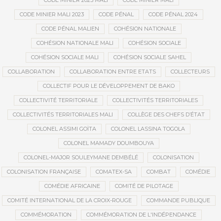
CODE MINIER 2023 MALI
CODE MINIER MALI
CODE MINIER MALI 2023
CODE PÉNAL
CODE PÉNAL 2024
CODE PÉNAL MALIEN
COHÉSION NATIONALE
COHÉSION NATIONALE MALI
COHÉSION SOCIALE
COHÉSION SOCIALE MALI
COHÉSION SOCIALE SAHEL
COLLABORATION
COLLABORATION ENTRE ETATS
COLLECTEURS
COLLECTIF POUR LE DÉVELOPPEMENT DE BAKO
COLLECTIVITÉ TERRITORIALE
COLLECTIVITÉS TERRITORIALES
COLLECTIVITÉS TERRITORIALES MALI
COLLÈGE DES CHEFS D’ÉTAT
COLONEL ASSIMI GOÏTA
COLONEL LASSINA TOGOLA
COLONEL MAMADY DOUMBOUYA
COLONEL-MAJOR SOULEYMANE DEMBÉLÉ
COLONISATION
COLONISATION FRANÇAISE
COMATEX-SA
COMBAT
COMÉDIE
COMÉDIE AFRICAINE
COMITÉ DE PILOTAGE
COMITÉ INTERNATIONAL DE LA CROIX-ROUGE
COMMANDE PUBLIQUE
COMMÉMORATION
COMMÉMORATION DE L'INDÉPENDANCE