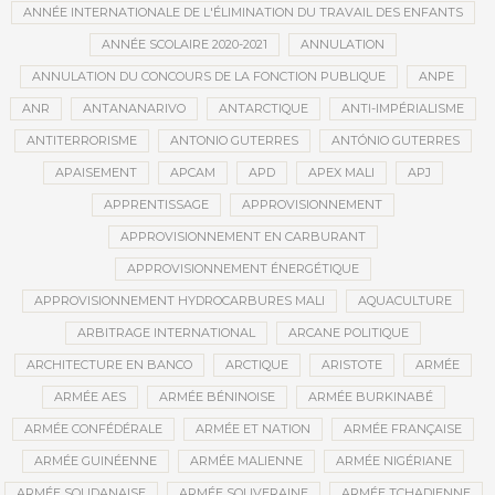
ANNÉE INTERNATIONALE DE L'ÉLIMINATION DU TRAVAIL DES ENFANTS
ANNÉE SCOLAIRE 2020-2021
ANNULATION
ANNULATION DU CONCOURS DE LA FONCTION PUBLIQUE
ANPE
ANR
ANTANANARIVO
ANTARCTIQUE
ANTI-IMPÉRIALISME
ANTITERRORISME
ANTONIO GUTERRES
ANTÓNIO GUTERRES
APAISEMENT
APCAM
APD
APEX MALI
APJ
APPRENTISSAGE
APPROVISIONNEMENT
APPROVISIONNEMENT EN CARBURANT
APPROVISIONNEMENT ÉNERGÉTIQUE
APPROVISIONNEMENT HYDROCARBURES MALI
AQUACULTURE
ARBITRAGE INTERNATIONAL
ARCANE POLITIQUE
ARCHITECTURE EN BANCO
ARCTIQUE
ARISTOTE
ARMÉE
ARMÉE AES
ARMÉE BÉNINOISE
ARMÉE BURKINABÉ
ARMÉE CONFÉDÉRALE
ARMÉE ET NATION
ARMÉE FRANÇAISE
ARMÉE GUINÉENNE
ARMÉE MALIENNE
ARMÉE NIGÉRIANE
ARMÉE SOUDANAISE
ARMÉE SOUVERAINE
ARMÉE TCHADIENNE