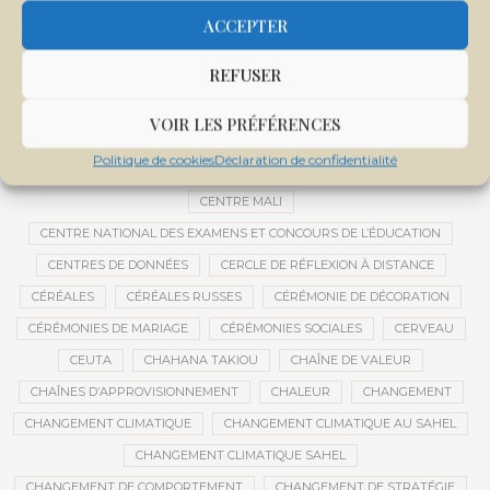
CEMAPI
CEN-SNESUP
CENOU
CENSURE
ACCEPTER
CENTRAFRIQUE
CENTRALE SOLAIRE
REFUSER
CENTRALE SOLAIRE DE SANANKOROBA
CENTRALES SOLAIRES
CENTRE D'INTELLIGENCE ARTIFICIELLE
VOIR LES PRÉFÉRENCES
CENTRE DE SANTÉ COMMUNAUTAIRE
CENTRE DU MALI
Politique de cookies
Déclaration de confidentialité
CENTRE INTERNATIONAL DE CONFÉRENCES DE BAMAKO
CENTRE MALI
CENTRE NATIONAL DES EXAMENS ET CONCOURS DE L’ÉDUCATION
CENTRES DE DONNÉES
CERCLE DE RÉFLEXION À DISTANCE
CÉRÉALES
CÉRÉALES RUSSES
CÉRÉMONIE DE DÉCORATION
CÉRÉMONIES DE MARIAGE
CÉRÉMONIES SOCIALES
CERVEAU
CEUTA
CHAHANA TAKIOU
CHAÎNE DE VALEUR
CHAÎNES D’APPROVISIONNEMENT
CHALEUR
CHANGEMENT
CHANGEMENT CLIMATIQUE
CHANGEMENT CLIMATIQUE AU SAHEL
CHANGEMENT CLIMATIQUE SAHEL
CHANGEMENT DE COMPORTEMENT
CHANGEMENT DE STRATÉGIE