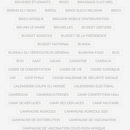
BOURSES ÉTUDIANTS
BOZO
BRASSAGE CULTUREL
BRÉMA ELY DICKO
BRÉSIL
BRICE OLIGUI NGUEMA
BRICS
BRICS AFRIQUE
BRIGADE MOBILE D’INTERVENTION
BRUNO LE MAIRE
BRUXELLES
BUDGET 2027-2029
BUDGET AGRICOLE
BUDGET DE LA PRÉSIDENCE
BUDGET NATIONAL
BUMDA
BUREAU DU VÉRIFICATEUR GÉNÉRAL
BURKINA FASO
BVG
BYD
CAAT
CACAO
CADASTRE
CADEAUX
CADRE DE CONCERTATION
CADRE DE VIE
CADRE JURIDIQUE
CAF
CAFÉ PHILO
CAISSE MALIENNE DE SÉCURITÉ SOCIALE
CALENDRIER COUPE DU MONDE
CALENDRIER ÉLECTORAL
CAMEROUN
CAMIONS-CITERNES
CAMP COMPÉTITION MALI
CAMP DE RÉFUGIÉS
CAMP DES DÉPLACÉS
CAMP MILITAIRE
CAMPAGNE AGRICOLE
CAMPAGNE AGRICOLE 2025
CAMPAGNE DE DISTRIBUTION
CAMPAGNE DE VACCINATION
CAMPAGNE DE VACCINATION COVID-19 EN AFRIQUE