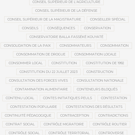
CONSEIL SUPÉRIEUR DE L'AGRICULTURE
CONSEIL SUPÉRIEUR DE LA DÉFENSE
CONSEIL SUPÉRIEUR DE LA MAGISTRATURE
CONSEILLER SPÉCIAL
CONSEILS
CONSÉQUENCES
CONSERVATION
CONSERVATOIRE BALLA FASSÉKÉ KOUYATÉ
CONSOLIDATION DE LA PAIX
CONSOMMATEURS
CONSOMMATION
CONSOMMATION DE DROGUE
CONSOMMATION LOCALE
CONSOMMER LOCAL
CONSTITUTION
CONSTITUTION DE 1992
CONSTITUTION DU 22 JUILLET 2023
CONSTRUCTION
CONSULTATION DES FORCES VIVES
CONSULTATION NATIONALE
CONTAMINATION ALIMENTAIRE
CONTENEURS BLOQUÉS
CONTENU LOCAL
CONTES INITIATIQUES PEULS
CONTESTATION
CONTESTATION POPULAIRE
CONTESTATIONS DES RÉSULTATS
CONTINUITÉ PÉDAGOGIQUE
CONTRACEPTION
CONTRADICTIONS
CONTRAT SOCIAL
CONTRÔLE MIGRATOIRE
CONTRÔLE ROUTIER
CONTRÔLE SOCIAL
CONTRÔLE TERRITORIAL
CONTROVERSE