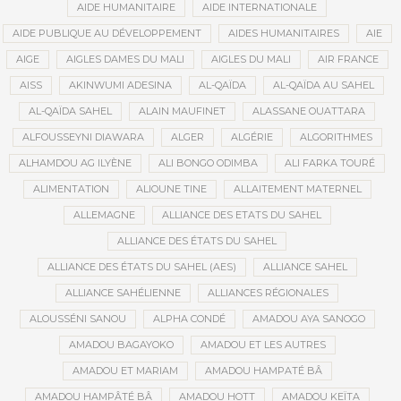
AIDE HUMANITAIRE
AIDE INTERNATIONALE
AIDE PUBLIQUE AU DÉVELOPPEMENT
AIDES HUMANITAIRES
AIE
AIGE
AIGLES DAMES DU MALI
AIGLES DU MALI
AIR FRANCE
AISS
AKINWUMI ADESINA
AL-QAÏDA
AL-QAÏDA AU SAHEL
AL-QAÏDA SAHEL
ALAIN MAUFINET
ALASSANE OUATTARA
ALFOUSSEYNI DIAWARA
ALGER
ALGÉRIE
ALGORITHMES
ALHAMDOU AG ILYÈNE
ALI BONGO ODIMBA
ALI FARKA TOURÉ
ALIMENTATION
ALIOUNE TINE
ALLAITEMENT MATERNEL
ALLEMAGNE
ALLIANCE DES ETATS DU SAHEL
ALLIANCE DES ÉTATS DU SAHEL
ALLIANCE DES ÉTATS DU SAHEL (AES)
ALLIANCE SAHEL
ALLIANCE SAHÉLIENNE
ALLIANCES RÉGIONALES
ALOUSSÉNI SANOU
ALPHA CONDÉ
AMADOU AYA SANOGO
AMADOU BAGAYOKO
AMADOU ET LES AUTRES
AMADOU ET MARIAM
AMADOU HAMPATÉ BÂ
AMADOU HAMPÂTÉ BÂ
AMADOU HOTT
AMADOU KEÏTA