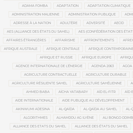
ADAMA FOMBA
ADAPTATION
ADAPTATION CLIMATIQUE
ADMINISTRATION MALIENNE
ADMINISTRATION PUBLIQUE
ADMI
ADRESSE À LA NATION
ADULTÈRE
ADVERSITÉ
AECID
AES (ALLIANCE DES ÉTATS DU SAHEL)
AES (CONFÉDÉRATION DES ÉTAT
AFFAIRES ÉTRANGÈRES
AFFAIRISME
AFFRONTEMENTS
AFRE
AFRIQUE AUSTRALE
AFRIQUE CENTRALE
AFRIQUE CONTEMPORAIN
AFRIQUE ET RUSSIE
AFRIQUE EUROPE
AFRIQ
AGENCE INTERNATIONALE DE L’ÉNERGIE
AGENDA 2063
AGOA
AGRICULTURE CONTRACTUELLE
AGRICULTURE DURABLE
AGRICULTURE RÉSILIENTE SAHEL
AGRICULTURE SAHÉLIENNE
A
AHMED BABA
AÏCHA YATABARY
AÏD EL-FITR
AÏD 
AIDE INTERNATIONALE
AIDE PUBLIQUE AU DÉVELOPPEMENT
AKINWUMI ADESINA
AL-QAÏDA
AL-QAÏDA AU SAHEL
AL-
ALGORITHMES
ALHAMDOU AG ILYÈNE
ALI BONGO ODIM
ALLIANCE DES ETATS DU SAHEL
ALLIANCE DES ÉTATS DU SAHEL