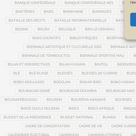
l’é
BANQUE CONFÉDÉRALE
BANQUE CONFÉDÉRALE AES
BANQUE
BAPTÊMES
BARIL
BARKHANE
BARRAGES
BARRIC
BATAILLE DES RÉCITS
BATAILLE INFORMATIONNELLE
BATAILLON
BEIJING
BELÉM
BELGIQUE
BEN LE CERVEAU
BÉNIN
BIAIS COGNITIFS
BIBLIOTHÈQUES
BICÉPHALISME
BIENNALE ARTISTIQUE ET CULTURELLE 2025
BIENNALE ART
BIENNALE DE TOMBOUCTOU
BIENNALE SPORTIVE MALI
B
BILAN ET PERSPECTIVES
BILAN HUMAIN
BINTOU
BIODIVERS
BLÉ
BLÉ RUSSE
BLESSÉS
BLESSÉS DE GUERRE
BLES
BOBO-DIOULASSO
BOGOLAN
BOKAR BIRO
BOKO HARAM
BOUBACAR DIANÉ
BOUBACAR DOUMBIA
BOUBACAR MAO 
BOURAKÉBOUGOU
BOUREM
BOURÉMA KANSAYE
BOURSES
BRICE OLIGUI NGUEMA
BRICS
BRICS AFRIQUE
BRIGAD
BUDGET DE LA PRÉSIDENCE
BUDGET NATIONAL
BUMDA
BUREA
CADRE DE CONCERTATION
CADRE DE VIE
CADRE JURIDI
CALENDRIER ÉLECTORAL
CAMEROUN
CAMIONS-CITERNES
CA