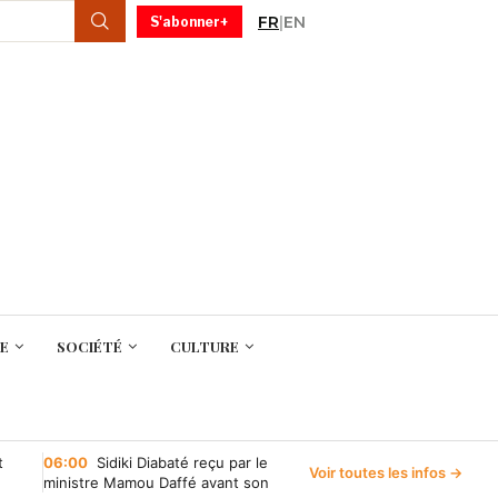
FR
|
EN
S'abonner+
E
SOCIÉTÉ
CULTURE
t
06:00
Sidiki Diabaté reçu par le
Voir toutes les infos →
ministre Mamou Daffé avant son