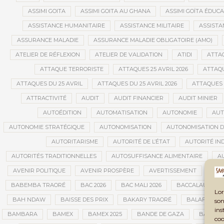
ASSIMI GOITA
ASSIMI GOITA AU GHANA
ASSIMI GOÏTA ÉDUC
ASSISTANCE HUMANITAIRE
ASSISTANCE MILITAIRE
ASSISTA
ASSURANCE MALADIE
ASSURANCE MALADIE OBLIGATOIRE (AMO)
ATELIER DE RÉFLEXION
ATELIER DE VALIDATION
ATIDI
ATTA
ATTAQUE TERRORISTE
ATTAQUES 25 AVRIL 2026
ATTAQU
ATTAQUES DU 25 AVRIL
ATTAQUES DU 25 AVRIL 2026
ATTAQUES 
ATTRACTIVITÉ
AUDIT
AUDIT FINANCIER
AUDIT MINIER
AUTOÉDITION
AUTOMATISATION
AUTONOMIE
AUT
AUTONOMIE STRATÉGIQUE
AUTONOMISATION
AUTONOMISATION D
AUTORITARISME
AUTORITÉ DE L’ÉTAT
AUTORITÉ IN
AUTORITÉS TRADITIONNELLES
AUTOSUFFISANCE ALIMENTAIRE
A
AVENIR POLITIQUE
AVENIR PROSPÈRE
AVERTISSEMENT
AVIA
BABEMBA TRAORÉ
BAC 2026
BAC MALI 2026
BACCALAURÉAT
Lor
BAH NDAW
BAISSE DES PRIX
BAKARY TRAORÉ
BALAFON
son
ins
BAMBARA
BAMEX
BAMEX 2025
BANDE DE GAZA
BANDIA
coo