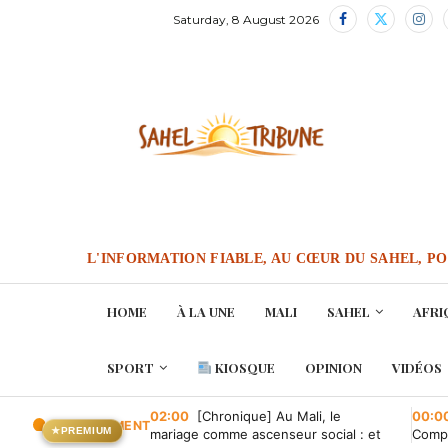
Saturday, 8 August 2026
L'INFORMATION FIABLE, AU CŒUR DU SAHEL, P
HOME
À LA UNE
MALI
SAHEL
AFRI
SPORT
KIOSQUE
OPINION
VIDÉOS
02:00
[Chronique] Au Mali, le
00:0
EN CE MOMENT
★
PREMIUM
mariage comme ascenseur social : et
Compa