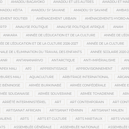
GO
AMADOU BAGAYOKO
AMADOU ET LES AUTRES
AMADOU ET MA
MADOU KÉITA
AMADOU SY SAVANE
AMADOU SY SAVANÉ
AMBAS
EMENT ROUTIER
AMÉNAGEMENT URBAIN
AMÉNAGEMENTS HYDRO-A
RTP
ANALYSE POLITIQUE
ANALYSE POLITIQUE AFRIQUE
ANAM
ANKARA
ANNÉE DE L’ÉDUCATION ET DE LA CULTURE
ANNÉE DE L’ÉD
E DE L’ÉDUCATION ET DE LA CULTURE 2026-2027
ANNÉE DE LA CULTURE
ALE DE L'ÉLIMINATION DU TRAVAIL DES ENFANTS
ANNÉE SCOLAIRE 2020-2
ANR
ANTANANARIVO
ANTARCTIQUE
ANTI-IMPÉRIALISME
AN
APEX MALI
APJ
APPRENTISSAGE
APPROVISIONNEMENT
APP
BURES MALI
AQUACULTURE
ARBITRAGE INTERNATIONAL
ARCAN
 BÉNINOISE
ARMÉE BURKINABÉ
ARMÉE CONFÉDÉRALE
ARMÉE E
MÉE SOUDANAISE
ARMÉE SOUVERAINE
ARMÉE TCHADIENNE
ARM
ARRÊTÉ INTERMINISTÉRIEL
ART
ART CONTEMPORAIN
ART CONT
ARTISANAT AFRICAIN
ARTISANAT FÉMININ
ARTISANAT MALIEN
ALIENS
ARTS
ARTS ET CULTURE
ARTS MARTIAUX
ARTS VIVA
ATS
ASSEMBLÉE GÉNÉRALE
ASSEMBLÉE NATIONALE
ASSEMBLÉE 