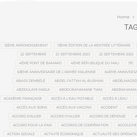
quand il tombe en panne ?
conve
publi
Home
TAG
12ÈME ARRONDISSEMENT
13ÈME ÉDITION DE LA RENTRÉE LITTÉRAIRE
22 SEPTEMBRE
22 SEPTEMBRE 2023
22 SEPTEMBRE 2025
4ÈME PONT DE BAMAKO
4ÈME RÉPUBLIQUE DU MALI
5°C
63ÈME ANNIVERSAIRE DE L'ARMÉE MALIENNE
64ÈME ANNIVERSA
ABASS DEMBÉLÉ
ABDEL FATTAH AL-BURHAN
ABDELMADJI
ABDOULAYE MAÏGA
ABDOURAHAMANE TIANI
ABDRAHAMANE
ACADÉMIE FRANÇAISE
ACCÈS À L'EAU POTABLE
ACCÈS À L’EAU
ACCÈS AUX SOINS
ACCÈS AUX VACCINS
ACCIDENT
ACCI
ACCORD D’ALGER
ACCORD D'ALGER
ACCORD DE DÉFENSE
A
ACCORD POUR LA PAIX
ACCORDS DE COOPÉRATION
ACCOUCHE
ACTION SOCIALE
ACTIVITÉ ÉCONOMIQUE
ACTUALITÉ DES OPÉRATI