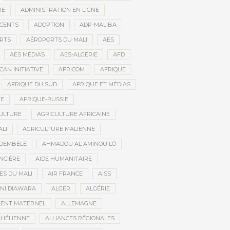
RE
ADMINISTRATION EN LIGNE
CENTS
ADOPTION
ADP-MALIBA
RTS
AÉROPORTS DU MALI
AES
AES MÉDIAS
AES-ALGÉRIE
AFD
CAN INITIATIVE
AFRICOM
AFRIQUE
AFRIQUE DU SUD
AFRIQUE ET MÉDIAS
NE
AFRIQUE-RUSSIE
ULTURE
AGRICULTURE AFRICAINE
ALI
AGRICULTURE MALIENNE
 DEMBÉLÉ
AHMADOU AL AMINOU LÔ
NCIÈRE
AIDE HUMANITAIRE
ES DU MALI
AIR FRANCE
AISS
NI DIAWARA
ALGER
ALGÉRIE
MENT MATERNEL
ALLEMAGNE
AHÉLIENNE
ALLIANCES RÉGIONALES