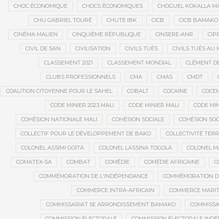
CHOC ÉCONOMIQUE
CHOCS ÉCONOMIQUES
CHOGUEL KOKALLA M
CHU GABRIEL TOURÉ
CHUTE IBK
CICB
CICB BAMAKO
CINÉMA MALIEN
CINQUIÈME RÉPUBLIQUE
CINSERE-ANR
CIP
CIVIL DE SAN
CIVILISATION
CIVILS TUÉS
CIVILS TUÉS AU 
CLASSEMENT 2021
CLASSEMENT MONDIAL
CLÉMENT D
CLUBS PROFESSIONNELS
CMA
CMAS
CMDT
COALITION CITOYENNE POUR LE SAHEL
COBALT
COCAÏNE
COCE
CODE MINIER 2023 MALI
CODE MINIER MALI
CODE MIN
COHÉSION NATIONALE MALI
COHÉSION SOCIALE
COHÉSION SOC
COLLECTIF POUR LE DÉVELOPPEMENT DE BAKO
COLLECTIVITÉ TERR
COLONEL ASSIMI GOÏTA
COLONEL LASSINA TOGOLA
COLONEL 
COMATEX-SA
COMBAT
COMÉDIE
COMÉDIE AFRICAINE
C
COMMÉMORATION DE L'INDÉPENDANCE
COMMÉMORATION DU
COMMERCE INTRA-AFRICAIN
COMMERCE MARIT
COMMISSARIAT 5E ARRONDISSEMENT BAMAKO
COMMISSA
COMMISSION ÉLECTORALE
COMMISSION ÉLECTORALE IND