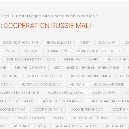
ntion minière d’une société
que depuis l’indépendance
Tags
Posts tagged with "coopération Russie Mali"
:
COOPÉRATION RUSSIE MALI
16 JOURS D'ACTIVISME
18 000 SOLDATS
1XBET
20 JANVIER
20
25 MAI
26 MARS
26 MARS 1991
29ÈME CONGRÈS DE L'AEEM
5ÈME RECENSEMENT GÉNÉRAL
61ÈME ANNIVERSAIRE
62ÈME ANNI
IRE
65E ANNIVERSAIRE
65E ANNIVERSAIRE DE L’INDÉPENDANCE
D TEBBOUNE
ABDOU OUOLOGUEM
ABDOUL KASSIM FOMBA
ABDO
 TIANI
ABDRAMANE COULIBALY
ABIDJAN
ABOUBAKAR CISSÉ
ACCÈS À L’EAU POTABLE
ACCÈS À L’ÉDUCATION
ACCÈS À L'EAU
AC
DENT DE CIRCULATION
ACCIDENTS DE LA ROUTE
ACCOR ARENA CONCERT
CCORD DE PAIX
ACCORD DE PARIS
ACCORD FINANCIER
ACCORD MI
MENT
ACCULTURATION
ACLED
ACTEURS CULTURELS
ACTION
ONS
ACTUALITÉ SÉNÉGAL
ACTUALITÉS BRULANTES
ACTUALITTÉ