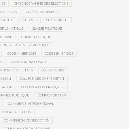
NÉS
CHRONOGRAMME DES ÉLECTIONS
 AFRICAIN
CINÉMA BABEMBA
3 SAINTS
CITERNES
CITOYENNETÉ
DIPLOMATIQUE
CLASSE POLITIQUE
AT MALI
CLIMAT POLITIQUE
TION DE LA 4ÈME RÉPUBLIQUE
CODE MINIER 2023
CODE MINIER 2023
EN
COHÉSION NATIONALE
ATION ENTRE ETATS
COLLECTEURS
S MALI
COLLÈGE DES CHEFS D’ÉTAT
ISATION
COLONISATION FRANÇAISE
MANDE PUBLIQUE
COMMÉMORATION
COMMERCE INTERNATIONAL
OMMERCIALISATION
COMMISSION DE RÉDACTION
COMMUNAUTÉ CHRÉTIENNE