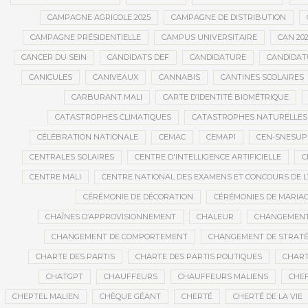
CAMPAGNE AGRICOLE 2025
CAMPAGNE DE DISTRIBUTION
CAMPAGNE PRÉSIDENTIELLE
CAMPUS UNIVERSITAIRE
CAN 20
CANCER DU SEIN
CANDIDATS DEF
CANDIDATURE
CANDIDAT
CANICULES
CANIVEAUX
CANNABIS
CANTINES SCOLAIRES
CARBURANT MALI
CARTE D’IDENTITÉ BIOMÉTRIQUE
CATASTROPHES CLIMATIQUES
CATASTROPHES NATURELLES
CÉLÉBRATION NATIONALE
CEMAC
CEMAPI
CEN-SNESUP
CENTRALES SOLAIRES
CENTRE D'INTELLIGENCE ARTIFICIELLE
C
CENTRE MALI
CENTRE NATIONAL DES EXAMENS ET CONCOURS DE L
CÉRÉMONIE DE DÉCORATION
CÉRÉMONIES DE MARIA
CHAÎNES D’APPROVISIONNEMENT
CHALEUR
CHANGEMEN
CHANGEMENT DE COMPORTEMENT
CHANGEMENT DE STRATÉ
CHARTE DES PARTIS
CHARTE DES PARTIS POLITIQUES
CHART
CHATGPT
CHAUFFEURS
CHAUFFEURS MALIENS
CHEF
CHEPTEL MALIEN
CHÈQUE GÉANT
CHERTÉ
CHERTÉ DE LA VIE