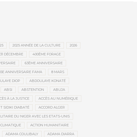
retour à l’Accor Arena de Paris
25
2025 ANNÉE DE LA CULTURE
2026
31 DÉCEMBRE
400ÈME FORAGE
VERSAIRE
63ÈME ANNIVERSAIRE
65E ANNIVERSAIRE FAMA
8 MARS
ULAYE DIOP
ABDOULAYE KONATÉ
ABSI
ABSTENTION
ABUJA
CÈS À LA JUSTICE
ACCÈS AU NUMÉRIQUE
 SIDIKI DIABATÉ
ACCORD ALGER
LITAIRE DU NIGER AVEC LES ETATS-UNIS
 CLIMATIQUE
ACTION HUMANITAIRE
ADAMA COULIBALY
ADAMA DIARRA