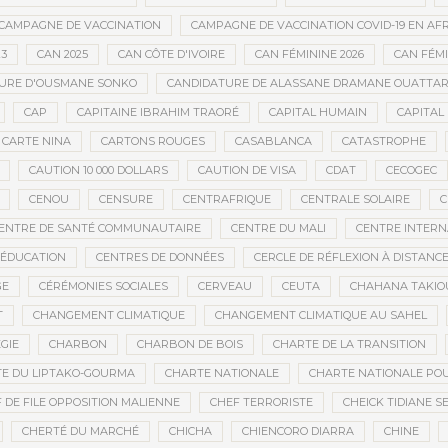
CAMPAGNE DE VACCINATION
CAMPAGNE DE VACCINATION COVID-19 EN AF
23
CAN 2025
CAN CÔTE D'IVOIRE
CAN FÉMININE 2026
CAN FÉM
URE D'OUSMANE SONKO
CANDIDATURE DE ALASSANE DRAMANE OUATTA
CAP
CAPITAINE IBRAHIM TRAORÉ
CAPITAL HUMAIN
CAPITAL 
CARTE NINA
CARTONS ROUGES
CASABLANCA
CATASTROPHE
CAUTION 10 000 DOLLARS
CAUTION DE VISA
CDAT
CECOGEC
CENOU
CENSURE
CENTRAFRIQUE
CENTRALE SOLAIRE
C
ENTRE DE SANTÉ COMMUNAUTAIRE
CENTRE DU MALI
CENTRE INTERN
’ÉDUCATION
CENTRES DE DONNÉES
CERCLE DE RÉFLEXION À DISTANC
GE
CÉRÉMONIES SOCIALES
CERVEAU
CEUTA
CHAHANA TAKIO
T
CHANGEMENT CLIMATIQUE
CHANGEMENT CLIMATIQUE AU SAHEL
GIE
CHARBON
CHARBON DE BOIS
CHARTE DE LA TRANSITION
E DU LIPTAKO-GOURMA
CHARTE NATIONALE
CHARTE NATIONALE POU
 DE FILE OPPOSITION MALIENNE
CHEF TERRORISTE
CHEICK TIDIANE S
CHERTÉ DU MARCHÉ
CHICHA
CHIENCORO DIARRA
CHINE