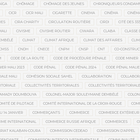
AÏGA
CHÔMAGE
CHÔMAGE DES JEUNES
CHRONIQUEURS CONDAM
CICR
CICR MALI
CIGARETTE
CINEMA
CINÉMA
CINÉMA
RES
CIRA CHARITY
CIRCULATION ROUTIÈRE
CIRDI
CITÉ DES 33
MALI
CIVISME
CIVISME ROUTIER
CIWARA
CLABA
CLASSE 
EMBÉLÉ
CLIMAT
CLIMAT AFRIQUE
CLIMAT DES AFFAIRES
CLIM
CMSS
CNDH
CNECE
CNPM
CNSP
CNT
CO-CONSTRUC
M
CODE DE LA ROUTE
CODE DE PROCÉDURE PÉNALE
CODE MINIER
IER MALI 2023
CODE PÉNAL
CODE PÉNAL 2024
CODE PÉNAL MALI
IALE MALI
COHÉSION SOCIALE SAHEL
COLLABORATION
COLLABOR
ITORIALE
COLLECTIVITÉS TERRITORIALES
COLLECTIVITÉS TERRITORIALE
MAMADY DOUMBOUYA
COLONEL-MAJOR SOULEYMANE DEMBÉLÉ
COLON
OMITÉ DE PILOTAGE
COMITÉ INTERNATIONAL DE LA CROIX-ROUGE
COM
 14 JANVIER
COMMERÇANTS
COMMERCE
COMMERCE EXTÉRIEUR
IME INTERNATIONAL
COMMERCE RUSSIE AFRIQUE
COMMERCES
C
RIAT KALABAN-COURA
COMMISSION CEDEAO
COMMISSION D’APPEL
ÉPENDANTE
COMMISSION INTERGOUVERNEMENTALE
COMMUNAUTÉ