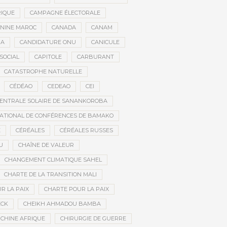
RIQUE
CAMPAGNE ÉLECTORALE
ININE MAROC
CANADA
CANAM
RA
CANDIDATURE ONU
CANICULE
SOCIAL
CAPITOLE
CARBURANT
CATASTROPHE NATURELLE
CÉDÉAO
CEDEAO
CEI
ENTRALE SOLAIRE DE SANANKOROBA
ATIONAL DE CONFÉRENCES DE BAMAKO
E
CÉRÉALES
CÉRÉALES RUSSES
U
CHAÎNE DE VALEUR
CHANGEMENT CLIMATIQUE SAHEL
CHARTE DE LA TRANSITION MALI
R LA PAIX
CHARTE POUR LA PAIX
ECK
CHEIKH AHMADOU BAMBA
CHINE AFRIQUE
CHIRURGIE DE GUERRE