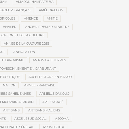
RIAM
AMADOU HAMPATÉ BÂ
SADEUR FRANÇAIS
AMÉLIORATION
GRICOLES
AMENDE
AMITIÉ
ANASER
ANCIEN PREMIER MINISTRE
UCATION ET DE LA CULTURE
ANNÉE DE LA CULTURE 2025
021
ANNULATION
TITERRORISME
ANTONIO GUTERRES
ROVISIONNEMENT EN CARBURANT
E POLITIQUE
ARCHITECTURE EN BANCO
T NATION
ARMÉE FRANÇAISE
ÉES SAHÉLIENNES
ARMELLE DAKOUO
EMPORAIN AFRICAIN
ART ENGAGÉ
ARTISANS
ARTISANS MALIENS
NTS
ASCENSEUR SOCIAL
ASCOMA
NATIONALE SÉNÉGAL
ASSIMI GOÏTA