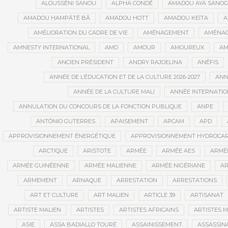
ALOUSSÉNI SANOU
ALPHA CONDÉ
AMADOU AYA SANO
AMADOU HAMPÂTÉ BÂ
AMADOU HOTT
AMADOU KEÏTA
A
AMÉLIORATION DU CADRE DE VIE
AMÉNAGEMENT
AMÉNAG
AMNESTY INTERNATIONAL
AMO
AMOUR
AMOUREUX
AM
ANCIEN PRÉSIDENT
ANDRY RAJOELINA
ANÉFIS
ANNÉE DE L’ÉDUCATION ET DE LA CULTURE 2026-2027
ANNÉ
ANNÉE DE LA CULTURE MALI
ANNÉE INTERNATION
ANNULATION DU CONCOURS DE LA FONCTION PUBLIQUE
ANPE
ANTÓNIO GUTERRES
APAISEMENT
APCAM
APD
APPROVISIONNEMENT ÉNERGÉTIQUE
APPROVISIONNEMENT HYDROCAR
ARCTIQUE
ARISTOTE
ARMÉE
ARMÉE AES
ARMÉE
ARMÉE GUINÉENNE
ARMÉE MALIENNE
ARMÉE NIGÉRIANE
AR
ARMEMENT
ARNAQUE
ARRESTATION
ARRESTATIONS
ART ET CULTURE
ART MALIEN
ARTICLE 39
ARTISANAT
ARTISTE MALIEN
ARTISTES
ARTISTES AFRICAINS
ARTISTES M
ASIE
ASSA BADIALLO TOURÉ
ASSAINISSEMENT
ASSASSIN