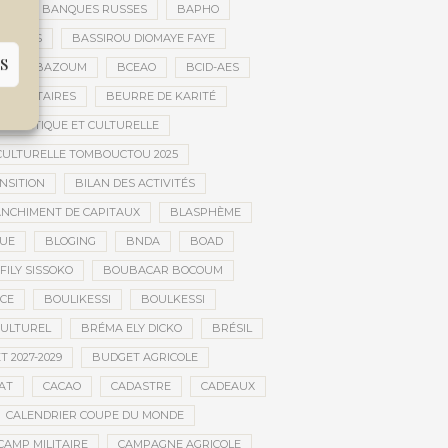
ES
BANQUES RUSSES
BAPHO
BARS
BASSIROU DIOMAYE FAYE
S
E
BAZOUM
BCEAO
BCID-AES
UMANITAIRES
BEURRE DE KARITÉ
ARTISTIQUE ET CULTURELLE
 CULTURELLE TOMBOUCTOU 2025
NSITION
BILAN DES ACTIVITÉS
NCHIMENT DE CAPITAUX
BLASPHÈME
UE
BLOGING
BNDA
BOAD
FILY SISSOKO
BOUBACAR BOCOUM
CE
BOULIKESSI
BOULKESSI
ULTUREL
BRÉMA ELY DICKO
BRÉSIL
 2027-2029
BUDGET AGRICOLE
AT
CACAO
CADASTRE
CADEAUX
CALENDRIER COUPE DU MONDE
CAMP MILITAIRE
CAMPAGNE AGRICOLE