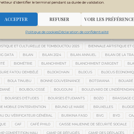
metteur d’identifier le terminal pendant sa durée de validation.
 MONDIALE
BANQUE OUEST-AFRICAINE DE DÉVELOPPEMENT
BANQU
ADES
BARRICK
BARRICK GOLD
BARRICK MINING CORPORATION
ACCEPTER
REFUSER
VOIR LES PRÉFÉRENCE
 TCHADIEN
BATTERIES ÉLECTRIQUES
BATTERIES LITHIUM
BAUXIT
BER
BERNARD AYLWARD
BESOIN HUMANITAIRE
BESOINS H
Politique de cookies
Déclaration de confidentialité
BIEN-ÊTRE
BIENNALE AFRICAINE DE LA PHOTOGRAPHIE
BIENNALE 
ISTIQUE ET CULTURELLE DE TOMBOUCTOU 2025
BIENNALE ARTISTIQUE ET
IG DATA
BILAN
BILAN 2024
BILAN ANNUEL
BILAN DE LA TRA
ITÉ
BIOMÉTRIE
BLANCHIMENT
BLANCHIMENT D’ARGENT
BLA
SURE FATOU DEMBÉLÉ
BLOCKCHAIN
BLOCUS
BLOCUS ÉCONOMIQ
BOLA TINUBU
BONNE GOUVERNANCE
BOTSWANA
BOUARÉ 
DIANÉ
BOUBOU CISSÉ
BOUGOUNI
BOULEVARD DE L’INDÉPENDAN
BOURSES D'ÉTUDES
BOURSES ÉTUDIANTS
BOZO
BRASSAGE C
E MOBILE D’INTERVENTION
BRUNO LE MAIRE
BRUXELLES
BUDGET
U DU VÉRIFICATEUR GÉNÉRAL
BURKINA FASO
BVG
BYD
CA
QUE
CAF
CAFÉ PHILO
CAISSE MALIENNE DE SÉCURITÉ SOCIALE
MP COMPÉTITION MALI
CAMP DE RÉFUGIÉS
CAMP DES DÉPLACÉS