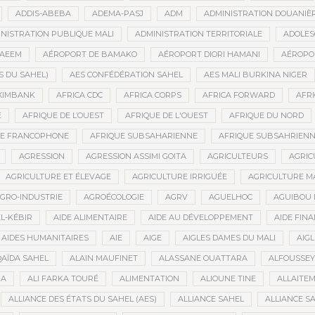
ADDIS-ABEBA
ADEMA-PASJ
ADM
ADMINISTRATION DOUANIÈ
NISTRATION PUBLIQUE MALI
ADMINISTRATION TERRITORIALE
ADOLES
AEEM
AÉROPORT DE BAMAKO
AÉROPORT DIORI HAMANI
AÉROPO
S DU SAHEL)
AES CONFÉDÉRATION SAHEL
AES MALI BURKINA NIGER
XIMBANK
AFRICA CDC
AFRICA CORPS
AFRICA FORWARD
AFRI
E
AFRIQUE DE L’OUEST
AFRIQUE DE L'OUEST
AFRIQUE DU NORD
UE FRANCOPHONE
AFRIQUE SUBSAHARIENNE
AFRIQUE SUBSAHRIEN
AGRESSION
AGRESSION ASSIMI GOITA
AGRICULTEURS
AGRIC
AGRICULTURE ET ÉLEVAGE
AGRICULTURE IRRIGUÉE
AGRICULTURE M
GRO-INDUSTRIE
AGROÉCOLOGIE
AGRV
AGUELHOC
AGUIBOU
EL-KÉBIR
AIDE ALIMENTAIRE
AIDE AU DÉVELOPPEMENT
AIDE FINA
AIDES HUMANITAIRES
AIE
AIGE
AIGLES DAMES DU MALI
AIGL
QAÏDA SAHEL
ALAIN MAUFINET
ALASSANE OUATTARA
ALFOUSSEY
BA
ALI FARKA TOURÉ
ALIMENTATION
ALIOUNE TINE
ALLAITE
ALLIANCE DES ÉTATS DU SAHEL (AES)
ALLIANCE SAHEL
ALLIANCE S