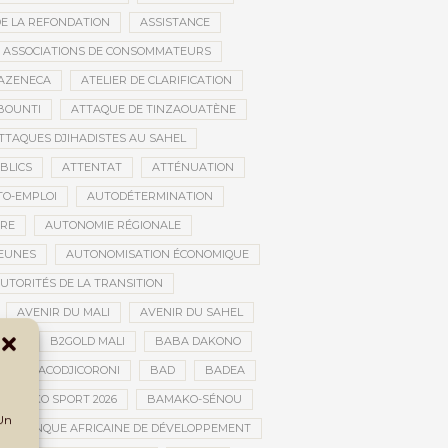
DE LA REFONDATION
ASSISTANCE
ASSOCIATIONS DE CONSOMMATEURS
AZENECA
ATELIER DE CLARIFICATION
BOUNTI
ATTAQUE DE TINZAOUATÈNE
TTAQUES DJIHADISTES AU SAHEL
BLICS
ATTENTAT
ATTÉNUATION
TO-EMPLOI
AUTODÉTERMINATION
IRE
AUTONOMIE RÉGIONALE
JEUNES
AUTONOMISATION ÉCONOMIQUE
UTORITÉS DE LA TRANSITION
AVENIR DU MALI
AVENIR DU SAHEL
JAN
B2GOLD MALI
BABA DAKONO
BACODJICORONI
BAD
BADEA
BAMAKO SPORT 2026
BAMAKO-SÉNOU
 Un
BANQUE AFRICAINE DE DÉVELOPPEMENT