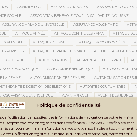
ATION
ASSIMILATION
ASSISES NATIONALES
ASSISES NATIONALES 
NCE SOCIALE
ASSOCIATION BÉNÉVOLE POUR LA SOLIDARITÉ INCLUSIVE
ASSURANCE MALADIE UNIVERSELLE
ASSURANCE VOLONTAIRE
ASTR
QUE
ATTAQUE ARMÉE
ATTAQUE CONTRE LES FAMA
ATTAQUE DE 
ES AU NIGER
ATTAQUES AU SAHEL
ATTAQUES COORDONNÉES
A
TERRORISTES
ATTAQUES TERRORISTES MALI
ATTEINTE AUX BIENS PU
AUDIT PUBLIC
AUGMENTATION
AUGMENTATION DES PRIX
AU
ONOMIE ÉCONOMIQUE
AUTONOMIE ÉNERGÉTIQUE
AUTONOMIE MILITA
E LA FEMME
AUTONOMISATION DES FEMMES
AUTONOMISATION DES 
DÉPENDANTE DE GESTION DES ÉLECTIONS
AUTORITÉS COUTUMIÈRES
A
UTOSUFFISANCE ÉNERGÉTIQUE
AVANT-PROJET
AVENIR DES JEUNES
TION CIVILE
AVOC
AXES STRATÉGIQUES
AZAWAD
AZERBAÏD
Politique de confidentialité
BACCALAURÉAT 2021
BACCALAURÉAT 2024
BACCALAURÉAT MALI
s de l’utilisation de nos sites, des informations de navigation de votre terminal
BAMAKO
BAMAKO 2025
BAMAKO 2026
BAMAKO SÉCURITÉ
t susceptibles d’être enregistrées dans des fichiers « Cookies ». Ces fichiers sont
tallés sur votre terminal en fonction de vos choix, modifiables à tout moment.
GARA
BANDIOUGOU DANTÉ
BANDITISME
BANGUI
BANQUE
kie est un fichier enregistré sur le disque dur de votre terminal, permettant à