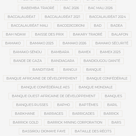
BABEMBA TRAORÉ
BAC 2026
BAC MALI 2026
BACCALAURÉAT
BACCALAURÉAT 2021
BACCALAURÉAT 2024
BACCALAURÉAT MALI
BACODJICORONI
BAD
BADEA
BAH NDAW
BAISSE DES PRIX
BAKARY TRAORÉ
BALAFON
BAMAKO
BAMAKO 2025
BAMAKO 2026
BAMAKO SÉCURITÉ
BAMAKO-SÉNOU
BAMBARA
BAMEX
BAMEX 2025
BANDE DE GAZA
BANDIAGARA
BANDIOUGOU DANTÉ
BANDITISME
BANGUI
BANQUE
BANQUE AFRICAINE DE DÉVELOPPEMENT
BANQUE CONFÉDÉRALE
BANQUE CONFÉDÉRALE AES
BANQUE MONDIALE
BANQUE OUEST-AFRICAINE DE DÉVELOPPEMENT
BANQUES
BANQUES RUSSES
BAPHO
BAPTÊMES
BARIL
BARKHANE
BARRAGES
BARRICADES
BARRICK
BARRICK GOLD
BARRICK MINING CORPORATION
BARS
BASSIROU DIOMAYE FAYE
BATAILLE DES RÉCITS