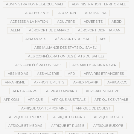
ADMINISTRATION PUBLIQUE MALI
ADMINISTRATION TERRITORIALE
ADOLESCENTS
ADOPTION
ADP-MALIBA
ADRESSE À LA NATION
ADULTÈRE
ADVERSITÉ
AECID
AEEM
AÉROPORT DE BAMAKO
AÉROPORT DIORI HAMANI
AÉROPORTS
AÉROPORTS DU MALI
AES
AES (ALLIANCE DES ÉTATS DU SAHEL)
AES (CONFÉDÉRATION DES ÉTATS DU SAHEL)
AES CONFÉDÉRATION SAHEL
AES MALI BURKINA NIGER
AES MÉDIAS
AES-ALGÉRIE
AFD
AFFAIRES ÉTRANGÈRES
AFFAIRISME
AFFRONTEMENTS
AFREXIMBANK
AFRICA CDC
AFRICA CORPS
AFRICA FORWARD
AFRICAN INITIATIVE
AFRICOM
AFRIQUE
AFRIQUE AUSTRALE
AFRIQUE CENTRALE
AFRIQUE CONTEMPORAINE
AFRIQUE DE L’OUEST
AFRIQUE DE L'OUEST
AFRIQUE DU NORD
AFRIQUE DU SUD
AFRIQUE ET MÉDIAS
AFRIQUE ET RUSSIE
AFRIQUE EUROPE