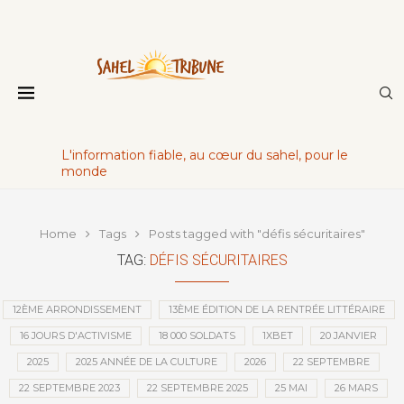
L'information fiable, au cœur du sahel, pour le
monde
Home
Tags
Posts tagged with "défis sécuritaires"
TAG:
DÉFIS SÉCURITAIRES
12ÈME ARRONDISSEMENT
13ÈME ÉDITION DE LA RENTRÉE LITTÉRAIRE
16 JOURS D'ACTIVISME
18 000 SOLDATS
1XBET
20 JANVIER
2025
2025 ANNÉE DE LA CULTURE
2026
22 SEPTEMBRE
22 SEPTEMBRE 2023
22 SEPTEMBRE 2025
25 MAI
26 MARS