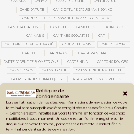
CANADA
CANAM
CANCER DU SEIN
CANDIDATS DEF
CANDIDATURE
CANDIDATURE D'OUSMANE SONKO
CANDIDATURE DE ALASSANE DRAMANE OUATTARA
CANDIDATURE ONU
CANICULE
CANICULES
CANIVEAUX
CANNABIS
CANTINES SCOLAIRES
CAP
CAPITAINE IBRAHIM TRAORÉ
CAPITAL HUMAIN
CAPITAL SOCIAL
CAPITOLE
CARBURANT
CARBURANT MALI
CARTE D’IDENTITÉ BIOMÉTRIQUE
CARTE NINA
CARTONS ROUGES
CASABLANCA
CATASTROPHE
CATASTROPHE NATURELLE
CATASTROPHES CLIMATIQUES
CATASTROPHES NATURELLES
CAUTION 10 000 DOLLARS
CAUTION DE VISA
CDAT
CECOGEC
Politique de
confidentialité
CEDEAO
CÉDÉAO
CEI
CÉLÉBRATION NATIONALE
CEMAC
Lors de l’utilisation de nos sites, des informations de navigation de votre
CEMAPI
CEN-SNESUP
CENOU
CENSURE
terminal sont susceptibles d’être enregistrées dans des fichiers « Cookies
». Ces fichiers sont installés sur votre terminal en fonction de vos choix,
CENTRAFRIQUE
CENTRALE SOLAIRE
modifiables à tout moment. Un cookie est un fichier enregistré sur le
CENTRALE SOLAIRE DE SANANKOROBA
CENTRALES SOLAIRES
disque dur de votre terminal, permettant à l’émetteur d’identifier le
terminal pendant sa durée de validation.
CENTRE D'INTELLIGENCE ARTIFICIELLE