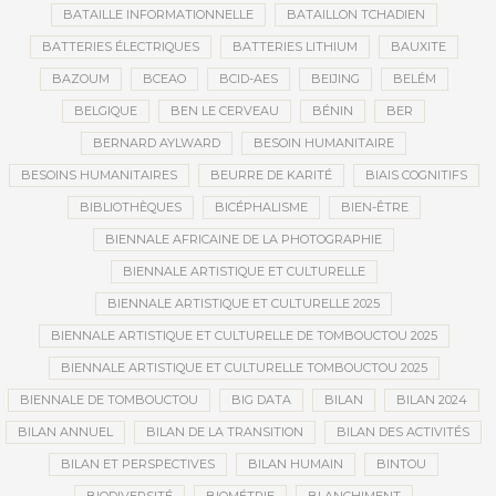
BATAILLE INFORMATIONNELLE
BATAILLON TCHADIEN
BATTERIES ÉLECTRIQUES
BATTERIES LITHIUM
BAUXITE
BAZOUM
BCEAO
BCID-AES
BEIJING
BELÉM
BELGIQUE
BEN LE CERVEAU
BÉNIN
BER
BERNARD AYLWARD
BESOIN HUMANITAIRE
BESOINS HUMANITAIRES
BEURRE DE KARITÉ
BIAIS COGNITIFS
BIBLIOTHÈQUES
BICÉPHALISME
BIEN-ÊTRE
BIENNALE AFRICAINE DE LA PHOTOGRAPHIE
BIENNALE ARTISTIQUE ET CULTURELLE
BIENNALE ARTISTIQUE ET CULTURELLE 2025
BIENNALE ARTISTIQUE ET CULTURELLE DE TOMBOUCTOU 2025
BIENNALE ARTISTIQUE ET CULTURELLE TOMBOUCTOU 2025
BIENNALE DE TOMBOUCTOU
BIG DATA
BILAN
BILAN 2024
BILAN ANNUEL
BILAN DE LA TRANSITION
BILAN DES ACTIVITÉS
BILAN ET PERSPECTIVES
BILAN HUMAIN
BINTOU