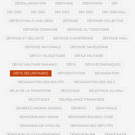
DÉDOLLARISATION
DEEPFAKE
DEEPFAKES
DEF
DEF 2020
DEF 2022
DEF 2023
DEF 2025
DEF 2026 MALI
DÉFÉCATION À L’AIR LIBRE
DÉFENSE
DÉFENSE COLLECTIVE
DÉFENSE COMMUNE
DÉFENSE DU TERRITOIRE
DÉFENSE ET SÉCURITÉ
DÉFENSE EUROPÉENNE
DÉFENSE MALI
DÉFENSE NATIONALE
DÉFENSE SAHÉLIENNE
DÉFICIT BUDGÉTAIRE
DÉFILÉ MILITAIRE
DÉFILÉ MILITAIRE BAMAKO
DÉFIS
DÉFIS ÉCONOMIQUES
DÉFIS SÉCURITAIRES
DÉFORESTATION
DÉGRADATION
DÉGRADATION DES ROUTES
DÉGRADATION DES SOLS
DÉLAI DE LA TRANSITION
DÉLESTAGE
DÉLESTAGE AU MALI
DÉLESTAGES
DÉLINQUANCE FINANCIÈRE
DEMBÉLÉ MADINA SISSOKO
DÉMENTI
DEMI-FINALE
DÉMISSION BAH NDAW
DÉMISSION BOUBOU CISSÉ
DÉMISSION DE CHOGUEL
DÉMISSION DES DÉPUTÉS
DÉMISSION DU GOUVERNEMENT
DÉMISSION IBK
DÉMOCRATIE