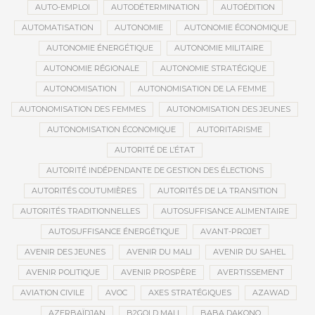
AUTO-EMPLOI
AUTODÉTERMINATION
AUTOÉDITION
AUTOMATISATION
AUTONOMIE
AUTONOMIE ÉCONOMIQUE
AUTONOMIE ÉNERGÉTIQUE
AUTONOMIE MILITAIRE
AUTONOMIE RÉGIONALE
AUTONOMIE STRATÉGIQUE
AUTONOMISATION
AUTONOMISATION DE LA FEMME
AUTONOMISATION DES FEMMES
AUTONOMISATION DES JEUNES
AUTONOMISATION ÉCONOMIQUE
AUTORITARISME
AUTORITÉ DE L’ÉTAT
AUTORITÉ INDÉPENDANTE DE GESTION DES ÉLECTIONS
AUTORITÉS COUTUMIÈRES
AUTORITÉS DE LA TRANSITION
AUTORITÉS TRADITIONNELLES
AUTOSUFFISANCE ALIMENTAIRE
AUTOSUFFISANCE ÉNERGÉTIQUE
AVANT-PROJET
AVENIR DES JEUNES
AVENIR DU MALI
AVENIR DU SAHEL
AVENIR POLITIQUE
AVENIR PROSPÈRE
AVERTISSEMENT
AVIATION CIVILE
AVOC
AXES STRATÉGIQUES
AZAWAD
AZERBAÏDJAN
B2GOLD MALI
BABA DAKONO