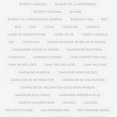
BUDGET AGRICOLE
BUDGET DE LA PRÉSIDENCE
BUDGET NATIONAL
BUMDA
BUREAU DU VÉRIFICATEUR GÉNÉRAL
BURKINA FASO
BVG
BYD
CAAT
CACAO
CADASTRE
CADEAUX
CADRE DE CONCERTATION
CADRE DE VIE
CADRE JURIDIQUE
CAF
CAFÉ PHILO
CAISSE MALIENNE DE SÉCURITÉ SOCIALE
CALENDRIER COUPE DU MONDE
CALENDRIER ÉLECTORAL
CAMEROUN
CAMIONS-CITERNES
CAMP COMPÉTITION MALI
CAMP DE RÉFUGIÉS
CAMP DES DÉPLACÉS
CAMP MILITAIRE
CAMPAGNE AGRICOLE
CAMPAGNE AGRICOLE 2025
CAMPAGNE DE DISTRIBUTION
CAMPAGNE DE VACCINATION
CAMPAGNE DE VACCINATION COVID-19 EN AFRIQUE
CAMPAGNE ÉLECTORALE
CAMPAGNE PRÉSIDENTIELLE
CAMPUS UNIVERSITAIRE
CAN 2023
CAN 2025
CAN CÔTE D'IVOIRE
CAN FÉMININE 2026
CAN FÉMININE MAROC