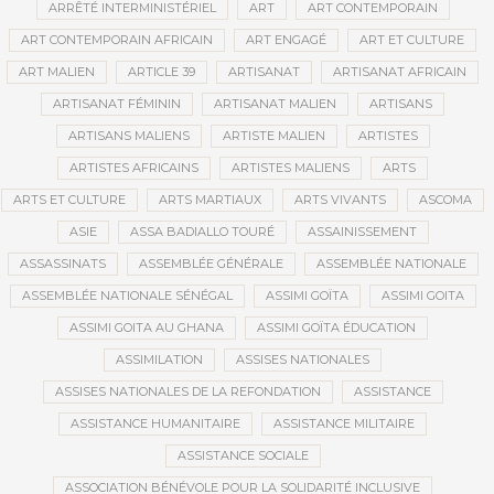
ARRÊTÉ INTERMINISTÉRIEL
ART
ART CONTEMPORAIN
ART CONTEMPORAIN AFRICAIN
ART ENGAGÉ
ART ET CULTURE
ART MALIEN
ARTICLE 39
ARTISANAT
ARTISANAT AFRICAIN
ARTISANAT FÉMININ
ARTISANAT MALIEN
ARTISANS
ARTISANS MALIENS
ARTISTE MALIEN
ARTISTES
ARTISTES AFRICAINS
ARTISTES MALIENS
ARTS
ARTS ET CULTURE
ARTS MARTIAUX
ARTS VIVANTS
ASCOMA
ASIE
ASSA BADIALLO TOURÉ
ASSAINISSEMENT
ASSASSINATS
ASSEMBLÉE GÉNÉRALE
ASSEMBLÉE NATIONALE
ASSEMBLÉE NATIONALE SÉNÉGAL
ASSIMI GOÏTA
ASSIMI GOITA
ASSIMI GOITA AU GHANA
ASSIMI GOÏTA ÉDUCATION
ASSIMILATION
ASSISES NATIONALES
ASSISES NATIONALES DE LA REFONDATION
ASSISTANCE
ASSISTANCE HUMANITAIRE
ASSISTANCE MILITAIRE
ASSISTANCE SOCIALE
ASSOCIATION BÉNÉVOLE POUR LA SOLIDARITÉ INCLUSIVE