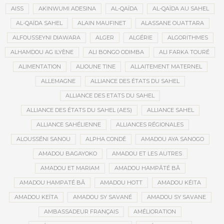
AISS
AKINWUMI ADESINA
AL-QAÏDA
AL-QAÏDA AU SAHEL
AL-QAÏDA SAHEL
ALAIN MAUFINET
ALASSANE OUATTARA
ALFOUSSEYNI DIAWARA
ALGER
ALGÉRIE
ALGORITHMES
ALHAMDOU AG ILYÈNE
ALI BONGO ODIMBA
ALI FARKA TOURÉ
ALIMENTATION
ALIOUNE TINE
ALLAITEMENT MATERNEL
ALLEMAGNE
ALLIANCE DES ÉTATS DU SAHEL
ALLIANCE DES ETATS DU SAHEL
ALLIANCE DES ÉTATS DU SAHEL (AES)
ALLIANCE SAHEL
ALLIANCE SAHÉLIENNE
ALLIANCES RÉGIONALES
ALOUSSÉNI SANOU
ALPHA CONDÉ
AMADOU AYA SANOGO
AMADOU BAGAYOKO
AMADOU ET LES AUTRES
AMADOU ET MARIAM
AMADOU HAMPÂTÉ BÂ
AMADOU HAMPATÉ BÂ
AMADOU HOTT
AMADOU KÉITA
AMADOU KEÏTA
AMADOU SY SAVANÉ
AMADOU SY SAVANE
AMBASSADEUR FRANÇAIS
AMÉLIORATION