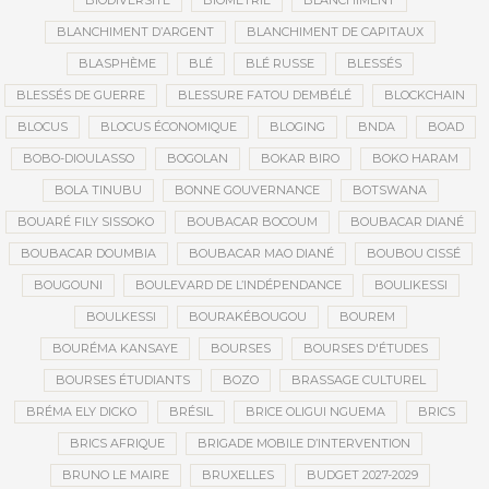
BIODIVERSITÉ
BIOMÉTRIE
BLANCHIMENT
BLANCHIMENT D’ARGENT
BLANCHIMENT DE CAPITAUX
BLASPHÈME
BLÉ
BLÉ RUSSE
BLESSÉS
BLESSÉS DE GUERRE
BLESSURE FATOU DEMBÉLÉ
BLOCKCHAIN
BLOCUS
BLOCUS ÉCONOMIQUE
BLOGING
BNDA
BOAD
BOBO-DIOULASSO
BOGOLAN
BOKAR BIRO
BOKO HARAM
BOLA TINUBU
BONNE GOUVERNANCE
BOTSWANA
BOUARÉ FILY SISSOKO
BOUBACAR BOCOUM
BOUBACAR DIANÉ
BOUBACAR DOUMBIA
BOUBACAR MAO DIANÉ
BOUBOU CISSÉ
BOUGOUNI
BOULEVARD DE L’INDÉPENDANCE
BOULIKESSI
BOULKESSI
BOURAKÉBOUGOU
BOUREM
BOURÉMA KANSAYE
BOURSES
BOURSES D'ÉTUDES
BOURSES ÉTUDIANTS
BOZO
BRASSAGE CULTUREL
BRÉMA ELY DICKO
BRÉSIL
BRICE OLIGUI NGUEMA
BRICS
BRICS AFRIQUE
BRIGADE MOBILE D’INTERVENTION
BRUNO LE MAIRE
BRUXELLES
BUDGET 2027-2029