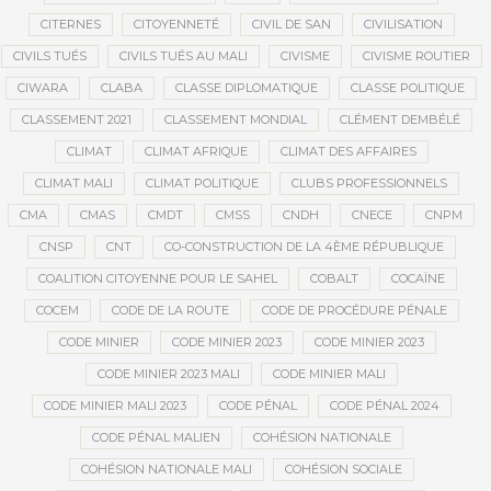
CITERNES
CITOYENNETÉ
CIVIL DE SAN
CIVILISATION
CIVILS TUÉS
CIVILS TUÉS AU MALI
CIVISME
CIVISME ROUTIER
CIWARA
CLABA
CLASSE DIPLOMATIQUE
CLASSE POLITIQUE
CLASSEMENT 2021
CLASSEMENT MONDIAL
CLÉMENT DEMBÉLÉ
CLIMAT
CLIMAT AFRIQUE
CLIMAT DES AFFAIRES
CLIMAT MALI
CLIMAT POLITIQUE
CLUBS PROFESSIONNELS
CMA
CMAS
CMDT
CMSS
CNDH
CNECE
CNPM
CNSP
CNT
CO-CONSTRUCTION DE LA 4ÈME RÉPUBLIQUE
COALITION CITOYENNE POUR LE SAHEL
COBALT
COCAÏNE
COCEM
CODE DE LA ROUTE
CODE DE PROCÉDURE PÉNALE
CODE MINIER
CODE MINIER 2023
CODE MINIER 2023
CODE MINIER 2023 MALI
CODE MINIER MALI
CODE MINIER MALI 2023
CODE PÉNAL
CODE PÉNAL 2024
CODE PÉNAL MALIEN
COHÉSION NATIONALE
COHÉSION NATIONALE MALI
COHÉSION SOCIALE