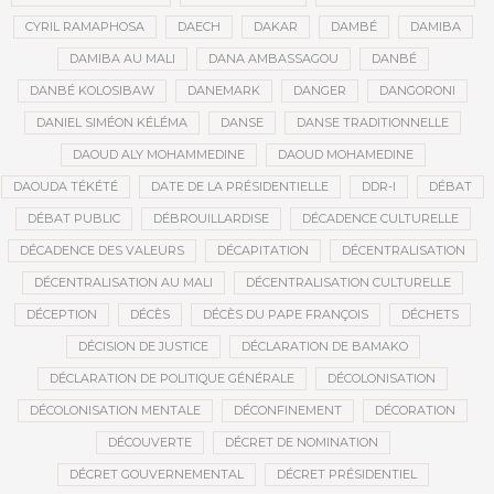
CYRIL RAMAPHOSA
DAECH
DAKAR
DAMBÉ
DAMIBA
DAMIBA AU MALI
DANA AMBASSAGOU
DANBÉ
DANBÉ KOLOSIBAW
DANEMARK
DANGER
DANGORONI
DANIEL SIMÉON KÉLÉMA
DANSE
DANSE TRADITIONNELLE
DAOUD ALY MOHAMMEDINE
DAOUD MOHAMEDINE
DAOUDA TÉKÉTÉ
DATE DE LA PRÉSIDENTIELLE
DDR-I
DÉBAT
DÉBAT PUBLIC
DÉBROUILLARDISE
DÉCADENCE CULTURELLE
DÉCADENCE DES VALEURS
DÉCAPITATION
DÉCENTRALISATION
DÉCENTRALISATION AU MALI
DÉCENTRALISATION CULTURELLE
DÉCEPTION
DÉCÈS
DÉCÈS DU PAPE FRANÇOIS
DÉCHETS
DÉCISION DE JUSTICE
DÉCLARATION DE BAMAKO
DÉCLARATION DE POLITIQUE GÉNÉRALE
DÉCOLONISATION
DÉCOLONISATION MENTALE
DÉCONFINEMENT
DÉCORATION
DÉCOUVERTE
DÉCRET DE NOMINATION
DÉCRET GOUVERNEMENTAL
DÉCRET PRÉSIDENTIEL