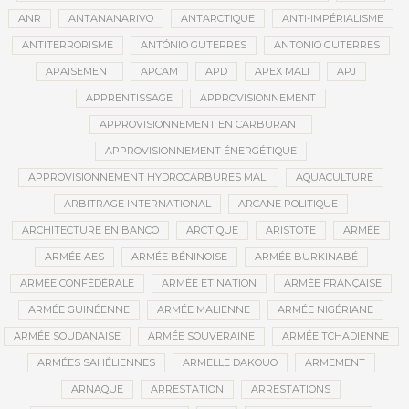
ANR
ANTANANARIVO
ANTARCTIQUE
ANTI-IMPÉRIALISME
ANTITERRORISME
ANTÓNIO GUTERRES
ANTONIO GUTERRES
APAISEMENT
APCAM
APD
APEX MALI
APJ
APPRENTISSAGE
APPROVISIONNEMENT
APPROVISIONNEMENT EN CARBURANT
APPROVISIONNEMENT ÉNERGÉTIQUE
APPROVISIONNEMENT HYDROCARBURES MALI
AQUACULTURE
ARBITRAGE INTERNATIONAL
ARCANE POLITIQUE
ARCHITECTURE EN BANCO
ARCTIQUE
ARISTOTE
ARMÉE
ARMÉE AES
ARMÉE BÉNINOISE
ARMÉE BURKINABÉ
ARMÉE CONFÉDÉRALE
ARMÉE ET NATION
ARMÉE FRANÇAISE
ARMÉE GUINÉENNE
ARMÉE MALIENNE
ARMÉE NIGÉRIANE
ARMÉE SOUDANAISE
ARMÉE SOUVERAINE
ARMÉE TCHADIENNE
ARMÉES SAHÉLIENNES
ARMELLE DAKOUO
ARMEMENT
ARNAQUE
ARRESTATION
ARRESTATIONS