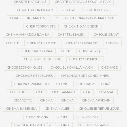
CHARTE NATIONALE
CHARTE NATIONALE POUR LA PAIX
CHARTE POUR LA PAIX
CHATGPT
CHAUFFEURS
CHAUFFEURS MALIENS
CHEF DE FILE OPPOSITION MALIENNE
CHEF TERRORISTE
CHEICK TIDIANE SECK
CHEIKH AHMADOU BAMBA
CHEPTEL MALIEN
CHÈQUE GÉANT
CHERTÉ
CHERTÉ DE LA VIE
CHERTÉ DU MARCHÉ
CHICHA
CHIENCORO DIARRA
CHINE
CHINE AFRIQUE
CHIRURGIE DE GUERRE
CHOC ÉCONOMIQUE
CHOCS ÉCONOMIQUES
CHOGUEL KOKALLA MAÏGA
CHÔMAGE
CHÔMAGE DES JEUNES
CHRONIQUEURS CONDAMNÉS
CHRONOGRAMME DES ÉLECTIONS
CHU GABRIEL TOURÉ
CHUTE IBK
CICB
CICB BAMAKO
CICR
CICR MALI
CIGARETTE
CINEMA
CINÉMA
CINÉMA AFRICAIN
CINÉMA BABEMBA
CINÉMA MALIEN
CINQUIÈME RÉPUBLIQUE
CINSERE-ANR
CIPRES
CIRA CHARITY
CIRCULATION ROUTIÈRE
CIRDI
CITÉ DES 333 SAINTS