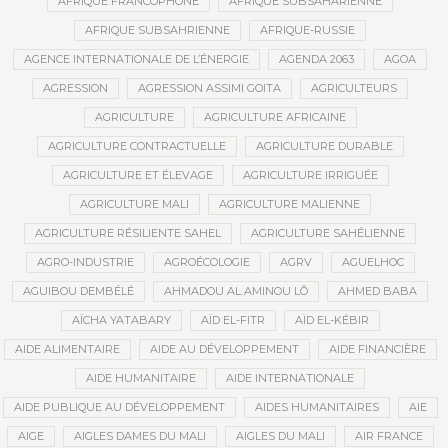
AFRIQUE FRANCOPHONE
AFRIQUE SUBSAHARIENNE
AFRIQUE SUBSAHRIENNE
AFRIQUE-RUSSIE
AGENCE INTERNATIONALE DE L’ÉNERGIE
AGENDA 2063
AGOA
AGRESSION
AGRESSION ASSIMI GOITA
AGRICULTEURS
AGRICULTURE
AGRICULTURE AFRICAINE
AGRICULTURE CONTRACTUELLE
AGRICULTURE DURABLE
AGRICULTURE ET ÉLEVAGE
AGRICULTURE IRRIGUÉE
AGRICULTURE MALI
AGRICULTURE MALIENNE
AGRICULTURE RÉSILIENTE SAHEL
AGRICULTURE SAHÉLIENNE
AGRO-INDUSTRIE
AGROÉCOLOGIE
AGRV
AGUELHOC
AGUIBOU DEMBÉLÉ
AHMADOU AL AMINOU LÔ
AHMED BABA
AÏCHA YATABARY
AÏD EL-FITR
AÏD EL-KÉBIR
AIDE ALIMENTAIRE
AIDE AU DÉVELOPPEMENT
AIDE FINANCIÈRE
AIDE HUMANITAIRE
AIDE INTERNATIONALE
AIDE PUBLIQUE AU DÉVELOPPEMENT
AIDES HUMANITAIRES
AIE
AIGE
AIGLES DAMES DU MALI
AIGLES DU MALI
AIR FRANCE