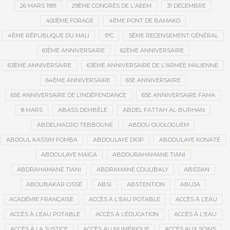
26 MARS 1991
29ÈME CONGRÈS DE L'AEEM
31 DÉCEMBRE
400ÈME FORAGE
4ÈME PONT DE BAMAKO
4ÈME RÉPUBLIQUE DU MALI
5°C
5ÈME RECENSEMENT GÉNÉRAL
61ÈME ANNIVERSAIRE
62ÈME ANNIVERSAIRE
63ÈME ANNIVERSAIRE
63ÈME ANNIVERSAIRE DE L'ARMÉE MALIENNE
64ÈME ANNIVERSAIRE
65E ANNIVERSAIRE
65E ANNIVERSAIRE DE L’INDÉPENDANCE
65E ANNIVERSAIRE FAMA
8 MARS
ABASS DEMBÉLÉ
ABDEL FATTAH AL-BURHAN
ABDELMADJID TEBBOUNE
ABDOU OUOLOGUEM
ABDOUL KASSIM FOMBA
ABDOULAYE DIOP
ABDOULAYE KONATÉ
ABDOULAYE MAÏGA
ABDOURAHAMANE TIANI
ABDRAHAMANE TIANI
ABDRAMANE COULIBALY
ABIDJAN
ABOUBAKAR CISSÉ
ABSI
ABSTENTION
ABUJA
ACADÉMIE FRANÇAISE
ACCÈS À L'EAU POTABLE
ACCÈS À L’EAU
ACCÈS À L’EAU POTABLE
ACCÈS À L’ÉDUCATION
ACCÈS À L'EAU
ACCÈS À LA JUSTICE
ACCÈS AU NUMÉRIQUE
ACCÈS AUX SOINS