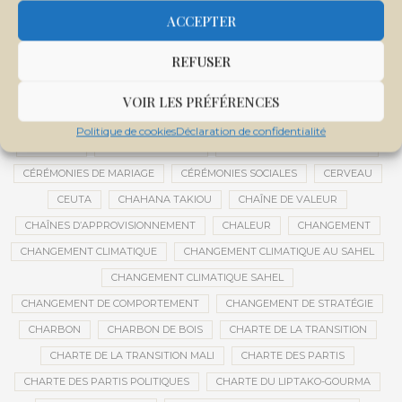
CENTRE DE SANTÉ COMMUNAUTAIRE
CENTRE DU MALI
ACCEPTER
CENTRE INTERNATIONAL DE CONFÉRENCES DE BAMAKO
REFUSER
CENTRE MALI
CENTRE NATIONAL DES EXAMENS ET CONCOURS DE L’ÉDUCATION
VOIR LES PRÉFÉRENCES
CENTRES DE DONNÉES
CERCLE DE RÉFLEXION À DISTANCE
Politique de cookies
Déclaration de confidentialité
CÉRÉALES
CÉRÉALES RUSSES
CÉRÉMONIE DE DÉCORATION
CÉRÉMONIES DE MARIAGE
CÉRÉMONIES SOCIALES
CERVEAU
CEUTA
CHAHANA TAKIOU
CHAÎNE DE VALEUR
CHAÎNES D’APPROVISIONNEMENT
CHALEUR
CHANGEMENT
CHANGEMENT CLIMATIQUE
CHANGEMENT CLIMATIQUE AU SAHEL
CHANGEMENT CLIMATIQUE SAHEL
CHANGEMENT DE COMPORTEMENT
CHANGEMENT DE STRATÉGIE
CHARBON
CHARBON DE BOIS
CHARTE DE LA TRANSITION
CHARTE DE LA TRANSITION MALI
CHARTE DES PARTIS
CHARTE DES PARTIS POLITIQUES
CHARTE DU LIPTAKO-GOURMA