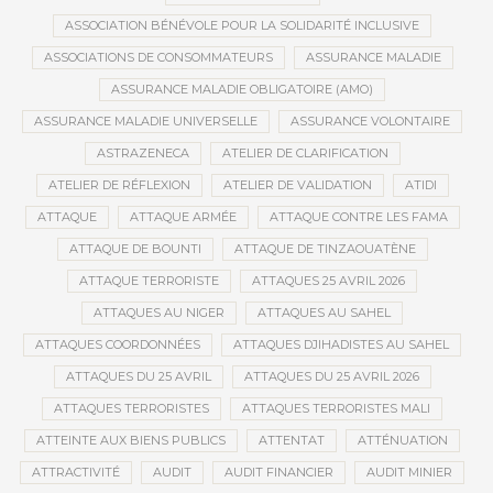
ASSOCIATION BÉNÉVOLE POUR LA SOLIDARITÉ INCLUSIVE
ASSOCIATIONS DE CONSOMMATEURS
ASSURANCE MALADIE
ASSURANCE MALADIE OBLIGATOIRE (AMO)
ASSURANCE MALADIE UNIVERSELLE
ASSURANCE VOLONTAIRE
ASTRAZENECA
ATELIER DE CLARIFICATION
ATELIER DE RÉFLEXION
ATELIER DE VALIDATION
ATIDI
ATTAQUE
ATTAQUE ARMÉE
ATTAQUE CONTRE LES FAMA
ATTAQUE DE BOUNTI
ATTAQUE DE TINZAOUATÈNE
ATTAQUE TERRORISTE
ATTAQUES 25 AVRIL 2026
ATTAQUES AU NIGER
ATTAQUES AU SAHEL
ATTAQUES COORDONNÉES
ATTAQUES DJIHADISTES AU SAHEL
ATTAQUES DU 25 AVRIL
ATTAQUES DU 25 AVRIL 2026
ATTAQUES TERRORISTES
ATTAQUES TERRORISTES MALI
ATTEINTE AUX BIENS PUBLICS
ATTENTAT
ATTÉNUATION
ATTRACTIVITÉ
AUDIT
AUDIT FINANCIER
AUDIT MINIER