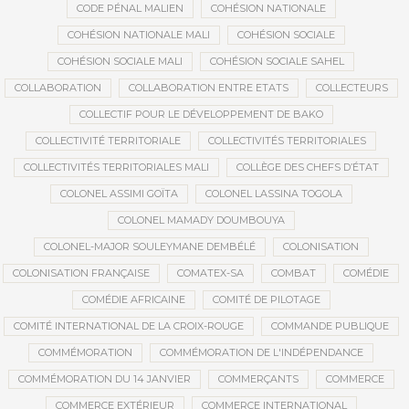
CODE PÉNAL MALIEN
COHÉSION NATIONALE
COHÉSION NATIONALE MALI
COHÉSION SOCIALE
COHÉSION SOCIALE MALI
COHÉSION SOCIALE SAHEL
COLLABORATION
COLLABORATION ENTRE ETATS
COLLECTEURS
COLLECTIF POUR LE DÉVELOPPEMENT DE BAKO
COLLECTIVITÉ TERRITORIALE
COLLECTIVITÉS TERRITORIALES
COLLECTIVITÉS TERRITORIALES MALI
COLLÈGE DES CHEFS D’ÉTAT
COLONEL ASSIMI GOÏTA
COLONEL LASSINA TOGOLA
COLONEL MAMADY DOUMBOUYA
COLONEL-MAJOR SOULEYMANE DEMBÉLÉ
COLONISATION
COLONISATION FRANÇAISE
COMATEX-SA
COMBAT
COMÉDIE
COMÉDIE AFRICAINE
COMITÉ DE PILOTAGE
COMITÉ INTERNATIONAL DE LA CROIX-ROUGE
COMMANDE PUBLIQUE
COMMÉMORATION
COMMÉMORATION DE L'INDÉPENDANCE
COMMÉMORATION DU 14 JANVIER
COMMERÇANTS
COMMERCE
COMMERCE EXTÉRIEUR
COMMERCE INTERNATIONAL