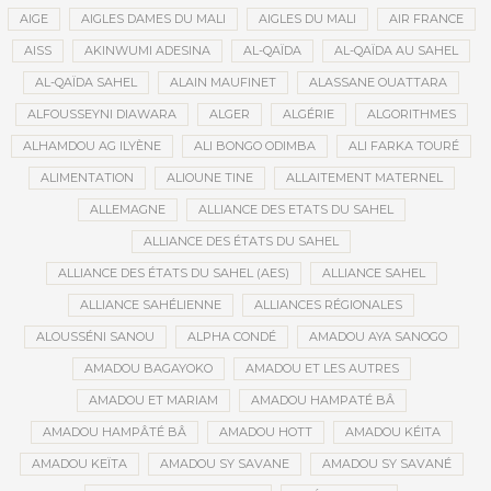
AIGE
AIGLES DAMES DU MALI
AIGLES DU MALI
AIR FRANCE
AISS
AKINWUMI ADESINA
AL-QAÏDA
AL-QAÏDA AU SAHEL
AL-QAÏDA SAHEL
ALAIN MAUFINET
ALASSANE OUATTARA
ALFOUSSEYNI DIAWARA
ALGER
ALGÉRIE
ALGORITHMES
ALHAMDOU AG ILYÈNE
ALI BONGO ODIMBA
ALI FARKA TOURÉ
ALIMENTATION
ALIOUNE TINE
ALLAITEMENT MATERNEL
ALLEMAGNE
ALLIANCE DES ETATS DU SAHEL
ALLIANCE DES ÉTATS DU SAHEL
ALLIANCE DES ÉTATS DU SAHEL (AES)
ALLIANCE SAHEL
ALLIANCE SAHÉLIENNE
ALLIANCES RÉGIONALES
ALOUSSÉNI SANOU
ALPHA CONDÉ
AMADOU AYA SANOGO
AMADOU BAGAYOKO
AMADOU ET LES AUTRES
AMADOU ET MARIAM
AMADOU HAMPATÉ BÂ
AMADOU HAMPÂTÉ BÂ
AMADOU HOTT
AMADOU KÉITA
AMADOU KEÏTA
AMADOU SY SAVANE
AMADOU SY SAVANÉ