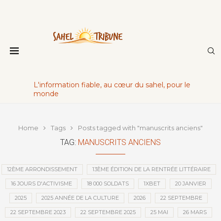
L'information fiable, au cœur du sahel, pour le
monde
Home
Tags
Posts tagged with "manuscrits anciens"
TAG:
MANUSCRITS ANCIENS
12ÈME ARRONDISSEMENT
13ÈME ÉDITION DE LA RENTRÉE LITTÉRAIRE
16 JOURS D'ACTIVISME
18 000 SOLDATS
1XBET
20 JANVIER
2025
2025 ANNÉE DE LA CULTURE
2026
22 SEPTEMBRE
22 SEPTEMBRE 2023
22 SEPTEMBRE 2025
25 MAI
26 MARS