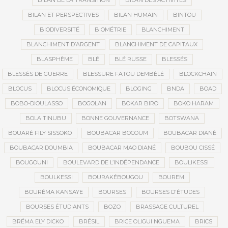
BILAN DE LA TRANSITION
BILAN DES ACTIVITÉS
BILAN ET PERSPECTIVES
BILAN HUMAIN
BINTOU
BIODIVERSITÉ
BIOMÉTRIE
BLANCHIMENT
BLANCHIMENT D’ARGENT
BLANCHIMENT DE CAPITAUX
BLASPHÈME
BLÉ
BLÉ RUSSE
BLESSÉS
BLESSÉS DE GUERRE
BLESSURE FATOU DEMBÉLÉ
BLOCKCHAIN
BLOCUS
BLOCUS ÉCONOMIQUE
BLOGING
BNDA
BOAD
BOBO-DIOULASSO
BOGOLAN
BOKAR BIRO
BOKO HARAM
BOLA TINUBU
BONNE GOUVERNANCE
BOTSWANA
BOUARÉ FILY SISSOKO
BOUBACAR BOCOUM
BOUBACAR DIANÉ
BOUBACAR DOUMBIA
BOUBACAR MAO DIANÉ
BOUBOU CISSÉ
BOUGOUNI
BOULEVARD DE L’INDÉPENDANCE
BOULIKESSI
BOULKESSI
BOURAKÉBOUGOU
BOUREM
BOURÉMA KANSAYE
BOURSES
BOURSES D'ÉTUDES
BOURSES ÉTUDIANTS
BOZO
BRASSAGE CULTUREL
BRÉMA ELY DICKO
BRÉSIL
BRICE OLIGUI NGUEMA
BRICS