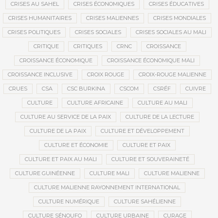
CRISES AU SAHEL
CRISES ÉCONOMIQUES
CRISES ÉDUCATIVES
CRISES HUMANITAIRES
CRISES MALIENNES
CRISES MONDIALES
CRISES POLITIQUES
CRISES SOCIALES
CRISES SOCIALES AU MALI
CRITIQUE
CRITIQUES
CRNC
CROISSANCE
CROISSANCE ÉCONOMIQUE
CROISSANCE ÉCONOMIQUE MALI
CROISSANCE INCLUSIVE
CROIX ROUGE
CROIX-ROUGE MALIENNE
CRUES
CSA
CSC BURKINA
CSCOM
CSRÉF
CUIVRE
CULTURE
CULTURE AFRICAINE
CULTURE AU MALI
CULTURE AU SERVICE DE LA PAIX
CULTURE DE LA LECTURE
CULTURE DE LA PAIX
CULTURE ET DÉVELOPPEMENT
CULTURE ET ÉCONOMIE
CULTURE ET PAIX
CULTURE ET PAIX AU MALI
CULTURE ET SOUVERAINETÉ
CULTURE GUINÉENNE
CULTURE MALI
CULTURE MALIENNE
CULTURE MALIENNE RAYONNEMENT INTERNATIONAL
CULTURE NUMÉRIQUE
CULTURE SAHÉLIENNE
CULTURE SÉNOUFO
CULTURE URBAINE
CURAGE