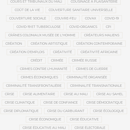
COURS ET TRIBUNAUX DU MALI
COUSINAGE À PLAISANTERIE
COÛT DE LA VIE
COUVERTURE SANITAIRE UNIVERSELLE
COUVERTURE SOCIALE
COUVRE-FEU
COVAX
COVID-19
COVID-19 ET TUBERCULOSE
COVID-ORGANICS
CPI
CRÂNES COLONIAUX MUSÉE DE L'HOMME
CRÉATEURS MALIENS
CRÉATION
CRÉATION ARTISTIQUE
CRÉATION CONTEMPORAINE
CRÉATION D’EMPLOIS
CRÉATIVITÉ
CRÉATIVITÉ AFRICAINE
CRÉDIT
CRIMÉE
CRIMÉE RUSSIE
CRIMES CONTRE L’HUMANITÉ
CRIMES DE GUERRE
CRIMES ÉCONOMIQUES
CRIMINALITÉ ORGANISÉE
CRIMINALITÉ TRANSFRONTALIÈRE
CRIMINALITÉ TRANSNATIONALE
CRISE
CRISE ALIMENTAIRE
CRISE AU MALI
CRISE AU SAHEL
CRISE CLIMATIQUE
CRISE DE CONFIANCE
CRISE DÉMOCRATIQUE
CRISE DIPLOMATIQUE
CRISE DU CARBURANT
CRISE ÉCOLOGIQUE
CRISE ÉCONOMIQUE
CRISE ÉDUCATIVE
CRISE ÉDUCATIVE AU MALI
CRISE ÉLECTORALE