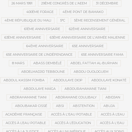
26 MARS 1991
29ÈME CONGRÈS DE L'AEEM
31 DÉCEMBRE
400ÈME FORAGE
4ÈME PONT DE BAMAKO
4ÈME RÉPUBLIQUE DU MALI
5°C
5ÈME RECENSEMENT GÉNÉRAL
61ÈME ANNIVERSAIRE
62ÈME ANNIVERSAIRE
63ÈME ANNIVERSAIRE
63ÈME ANNIVERSAIRE DE L'ARMÉE MALIENNE
64ÈME ANNIVERSAIRE
65E ANNIVERSAIRE
65E ANNIVERSAIRE DE L’INDÉPENDANCE
65E ANNIVERSAIRE FAMA
8 MARS
ABASS DEMBÉLÉ
ABDEL FATTAH AL-BURHAN
ABDELMADJID TEBBOUNE
ABDOU OUOLOGUEM
ABDOUL KASSIM FOMBA
ABDOULAYE DIOP
ABDOULAYE KONATÉ
ABDOULAYE MAÏGA
ABDOURAHAMANE TIANI
ABDRAHAMANE TIANI
ABDRAMANE COULIBALY
ABIDJAN
ABOUBAKAR CISSÉ
ABSI
ABSTENTION
ABUJA
ACADÉMIE FRANÇAISE
ACCÈS À L'EAU POTABLE
ACCÈS À L’EAU
ACCÈS À L’EAU POTABLE
ACCÈS À L’ÉDUCATION
ACCÈS À L'EAU
ACCÈS À LA JUSTICE
ACCÈS AU NUMÉRIQUE
ACCÈS AUX SOINS