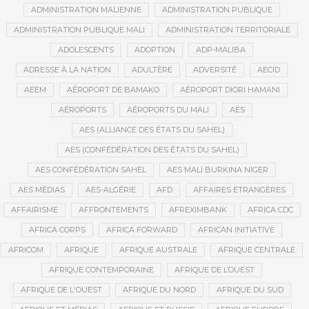
ADMINISTRATION MALIENNE
ADMINISTRATION PUBLIQUE
ADMINISTRATION PUBLIQUE MALI
ADMINISTRATION TERRITORIALE
ADOLESCENTS
ADOPTION
ADP-MALIBA
ADRESSE À LA NATION
ADULTÈRE
ADVERSITÉ
AECID
AEEM
AÉROPORT DE BAMAKO
AÉROPORT DIORI HAMANI
AÉROPORTS
AÉROPORTS DU MALI
AES
AES (ALLIANCE DES ÉTATS DU SAHEL)
AES (CONFÉDÉRATION DES ÉTATS DU SAHEL)
AES CONFÉDÉRATION SAHEL
AES MALI BURKINA NIGER
AES MÉDIAS
AES-ALGÉRIE
AFD
AFFAIRES ÉTRANGÈRES
AFFAIRISME
AFFRONTEMENTS
AFREXIMBANK
AFRICA CDC
AFRICA CORPS
AFRICA FORWARD
AFRICAN INITIATIVE
AFRICOM
AFRIQUE
AFRIQUE AUSTRALE
AFRIQUE CENTRALE
AFRIQUE CONTEMPORAINE
AFRIQUE DE L’OUEST
AFRIQUE DE L'OUEST
AFRIQUE DU NORD
AFRIQUE DU SUD