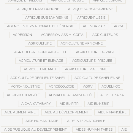
AFRIQUE ET MÉDIAS
AFRIQUE ET RUSSIE
AFRIQUE EUROPE
AFRIQUE FRANCOPHONE
AFRIQUE SUBSAHARIENNE
AFRIQUE SUBSAHRIENNE
AFRIQUE-RUSSIE
AGENCE INTERNATIONALE DE L’ÉNERGIE
AGENDA 2063
AGOA
AGRESSION
AGRESSION ASSIMI GOITA
AGRICULTEURS
AGRICULTURE
AGRICULTURE AFRICAINE
AGRICULTURE CONTRACTUELLE
AGRICULTURE DURABLE
AGRICULTURE ET ÉLEVAGE
AGRICULTURE IRRIGUÉE
AGRICULTURE MALI
AGRICULTURE MALIENNE
AGRICULTURE RÉSILIENTE SAHEL
AGRICULTURE SAHÉLIENNE
AGRO-INDUSTRIE
AGROÉCOLOGIE
AGRV
AGUELHOC
AGUIBOU DEMBÉLÉ
AHMADOU AL AMINOU LÔ
AHMED BABA
AÏCHA YATABARY
AÏD EL-FITR
AÏD EL-KÉBIR
AIDE ALIMENTAIRE
AIDE AU DÉVELOPPEMENT
AIDE FINANCIÈRE
AIDE HUMANITAIRE
AIDE INTERNATIONALE
AIDE PUBLIQUE AU DÉVELOPPEMENT
AIDES HUMANITAIRES
AIE