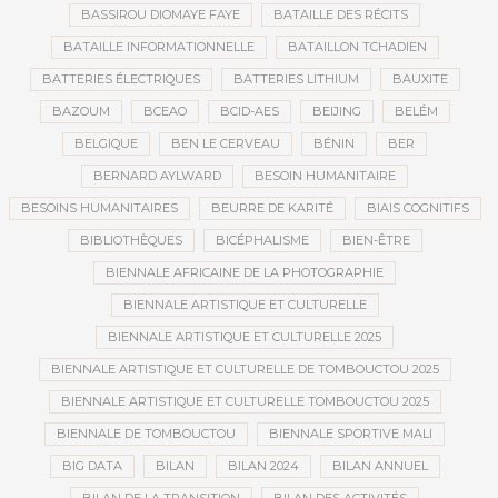
BASSIROU DIOMAYE FAYE
BATAILLE DES RÉCITS
BATAILLE INFORMATIONNELLE
BATAILLON TCHADIEN
BATTERIES ÉLECTRIQUES
BATTERIES LITHIUM
BAUXITE
BAZOUM
BCEAO
BCID-AES
BEIJING
BELÉM
BELGIQUE
BEN LE CERVEAU
BÉNIN
BER
BERNARD AYLWARD
BESOIN HUMANITAIRE
BESOINS HUMANITAIRES
BEURRE DE KARITÉ
BIAIS COGNITIFS
BIBLIOTHÈQUES
BICÉPHALISME
BIEN-ÊTRE
BIENNALE AFRICAINE DE LA PHOTOGRAPHIE
BIENNALE ARTISTIQUE ET CULTURELLE
BIENNALE ARTISTIQUE ET CULTURELLE 2025
BIENNALE ARTISTIQUE ET CULTURELLE DE TOMBOUCTOU 2025
BIENNALE ARTISTIQUE ET CULTURELLE TOMBOUCTOU 2025
BIENNALE DE TOMBOUCTOU
BIENNALE SPORTIVE MALI
BIG DATA
BILAN
BILAN 2024
BILAN ANNUEL