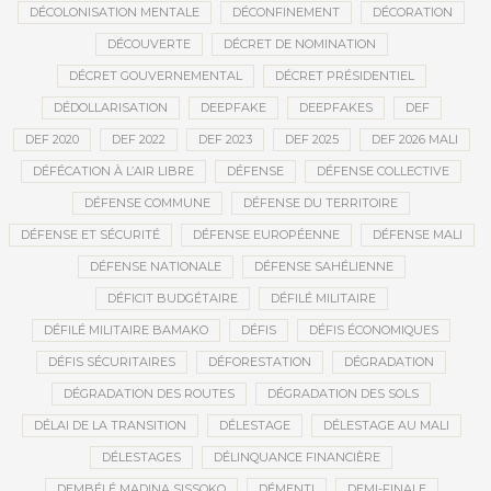
DÉCOLONISATION MENTALE
DÉCONFINEMENT
DÉCORATION
DÉCOUVERTE
DÉCRET DE NOMINATION
DÉCRET GOUVERNEMENTAL
DÉCRET PRÉSIDENTIEL
DÉDOLLARISATION
DEEPFAKE
DEEPFAKES
DEF
DEF 2020
DEF 2022
DEF 2023
DEF 2025
DEF 2026 MALI
DÉFÉCATION À L’AIR LIBRE
DÉFENSE
DÉFENSE COLLECTIVE
DÉFENSE COMMUNE
DÉFENSE DU TERRITOIRE
DÉFENSE ET SÉCURITÉ
DÉFENSE EUROPÉENNE
DÉFENSE MALI
DÉFENSE NATIONALE
DÉFENSE SAHÉLIENNE
DÉFICIT BUDGÉTAIRE
DÉFILÉ MILITAIRE
DÉFILÉ MILITAIRE BAMAKO
DÉFIS
DÉFIS ÉCONOMIQUES
DÉFIS SÉCURITAIRES
DÉFORESTATION
DÉGRADATION
DÉGRADATION DES ROUTES
DÉGRADATION DES SOLS
DÉLAI DE LA TRANSITION
DÉLESTAGE
DÉLESTAGE AU MALI
DÉLESTAGES
DÉLINQUANCE FINANCIÈRE
DEMBÉLÉ MADINA SISSOKO
DÉMENTI
DEMI-FINALE