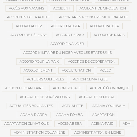
ACCÈS AUX VACCINS
ACCIDENT
ACCIDENT DE CIRCULATION
ACCIDENTS DE LA ROUTE
ACCOR ARENA CONCERT SIDIKI DIABATÉ
ACCORD ALGER
ACCORD D’ALGER
ACCORD D'ALGER
ACCORD DE DÉFENSE
ACCORD DE PAIX
ACCORD DE PARIS
ACCORD FINANCIER
ACCORD MILITAIRE DU NIGER AVEC LES ETATS-UNIS
ACCORD POUR LA PAIX
ACCORDS DE COOPÉRATION
ACCOUCHEMENT
ACCULTURATION
ACLED
ACTEURS CULTURELS
ACTION CLIMATIQUE
ACTION HUMANITAIRE
ACTION SOCIALE
ACTIVITÉ ÉCONOMIQUE
ACTUALITÉ DES OPÉRATIONS
ACTUALITÉ SÉNÉGAL
ACTUALITÉS BRULANTES
ACTUALITTÉ
ADAMA COULIBALY
ADAMA DIARRA
ADAMA FOMBA
ADAPTATION
ADAPTATION CLIMATIQUE
ADDIS-ABEBA
ADEMA-PASJ
ADM
ADMINISTRATION DOUANIÈRE
ADMINISTRATION EN LIGNE