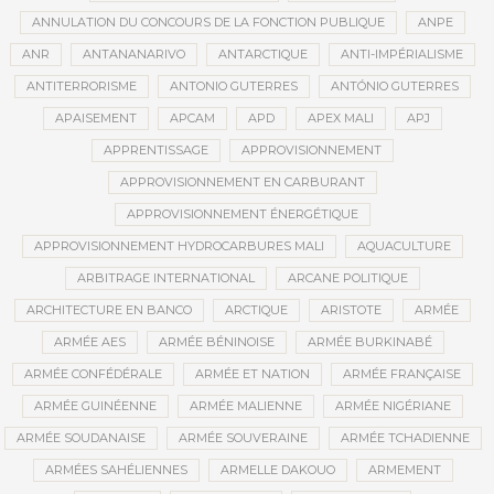
ANNULATION DU CONCOURS DE LA FONCTION PUBLIQUE
ANPE
ANR
ANTANANARIVO
ANTARCTIQUE
ANTI-IMPÉRIALISME
ANTITERRORISME
ANTONIO GUTERRES
ANTÓNIO GUTERRES
APAISEMENT
APCAM
APD
APEX MALI
APJ
APPRENTISSAGE
APPROVISIONNEMENT
APPROVISIONNEMENT EN CARBURANT
APPROVISIONNEMENT ÉNERGÉTIQUE
APPROVISIONNEMENT HYDROCARBURES MALI
AQUACULTURE
ARBITRAGE INTERNATIONAL
ARCANE POLITIQUE
ARCHITECTURE EN BANCO
ARCTIQUE
ARISTOTE
ARMÉE
ARMÉE AES
ARMÉE BÉNINOISE
ARMÉE BURKINABÉ
ARMÉE CONFÉDÉRALE
ARMÉE ET NATION
ARMÉE FRANÇAISE
ARMÉE GUINÉENNE
ARMÉE MALIENNE
ARMÉE NIGÉRIANE
ARMÉE SOUDANAISE
ARMÉE SOUVERAINE
ARMÉE TCHADIENNE
ARMÉES SAHÉLIENNES
ARMELLE DAKOUO
ARMEMENT