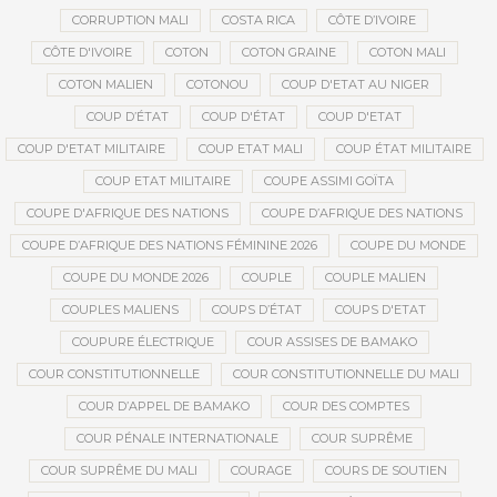
CORRUPTION MALI
COSTA RICA
CÔTE D’IVOIRE
CÔTE D'IVOIRE
COTON
COTON GRAINE
COTON MALI
COTON MALIEN
COTONOU
COUP D'ETAT AU NIGER
COUP D’ÉTAT
COUP D'ÉTAT
COUP D'ETAT
COUP D'ETAT MILITAIRE
COUP ETAT MALI
COUP ÉTAT MILITAIRE
COUP ETAT MILITAIRE
COUPE ASSIMI GOÏTA
COUPE D'AFRIQUE DES NATIONS
COUPE D’AFRIQUE DES NATIONS
COUPE D’AFRIQUE DES NATIONS FÉMININE 2026
COUPE DU MONDE
COUPE DU MONDE 2026
COUPLE
COUPLE MALIEN
COUPLES MALIENS
COUPS D’ÉTAT
COUPS D'ETAT
COUPURE ÉLECTRIQUE
COUR ASSISES DE BAMAKO
COUR CONSTITUTIONNELLE
COUR CONSTITUTIONNELLE DU MALI
COUR D’APPEL DE BAMAKO
COUR DES COMPTES
COUR PÉNALE INTERNATIONALE
COUR SUPRÊME
COUR SUPRÊME DU MALI
COURAGE
COURS DE SOUTIEN