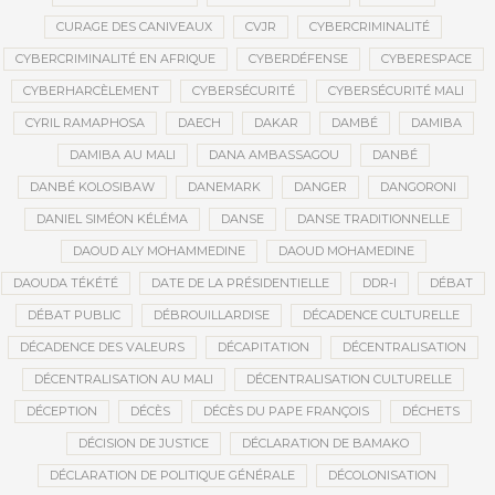
CURAGE DES CANIVEAUX
CVJR
CYBERCRIMINALITÉ
CYBERCRIMINALITÉ EN AFRIQUE
CYBERDÉFENSE
CYBERESPACE
CYBERHARCÈLEMENT
CYBERSÉCURITÉ
CYBERSÉCURITÉ MALI
CYRIL RAMAPHOSA
DAECH
DAKAR
DAMBÉ
DAMIBA
DAMIBA AU MALI
DANA AMBASSAGOU
DANBÉ
DANBÉ KOLOSIBAW
DANEMARK
DANGER
DANGORONI
DANIEL SIMÉON KÉLÉMA
DANSE
DANSE TRADITIONNELLE
DAOUD ALY MOHAMMEDINE
DAOUD MOHAMEDINE
DAOUDA TÉKÉTÉ
DATE DE LA PRÉSIDENTIELLE
DDR-I
DÉBAT
DÉBAT PUBLIC
DÉBROUILLARDISE
DÉCADENCE CULTURELLE
DÉCADENCE DES VALEURS
DÉCAPITATION
DÉCENTRALISATION
DÉCENTRALISATION AU MALI
DÉCENTRALISATION CULTURELLE
DÉCEPTION
DÉCÈS
DÉCÈS DU PAPE FRANÇOIS
DÉCHETS
DÉCISION DE JUSTICE
DÉCLARATION DE BAMAKO
DÉCLARATION DE POLITIQUE GÉNÉRALE
DÉCOLONISATION