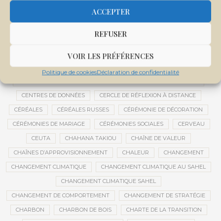
CENTRALE SOLAIRE DE SANANKOROBA
CENTRALES SOLAIRES
ACCEPTER
CENTRE D'INTELLIGENCE ARTIFICIELLE
REFUSER
CENTRE DE SANTÉ COMMUNAUTAIRE
CENTRE DU MALI
CENTRE INTERNATIONAL DE CONFÉRENCES DE BAMAKO
VOIR LES PRÉFÉRENCES
CENTRE MALI
Politique de cookies
Déclaration de confidentialité
CENTRE NATIONAL DES EXAMENS ET CONCOURS DE L’ÉDUCATION
CENTRES DE DONNÉES
CERCLE DE RÉFLEXION À DISTANCE
CÉRÉALES
CÉRÉALES RUSSES
CÉRÉMONIE DE DÉCORATION
CÉRÉMONIES DE MARIAGE
CÉRÉMONIES SOCIALES
CERVEAU
CEUTA
CHAHANA TAKIOU
CHAÎNE DE VALEUR
CHAÎNES D’APPROVISIONNEMENT
CHALEUR
CHANGEMENT
CHANGEMENT CLIMATIQUE
CHANGEMENT CLIMATIQUE AU SAHEL
CHANGEMENT CLIMATIQUE SAHEL
CHANGEMENT DE COMPORTEMENT
CHANGEMENT DE STRATÉGIE
CHARBON
CHARBON DE BOIS
CHARTE DE LA TRANSITION