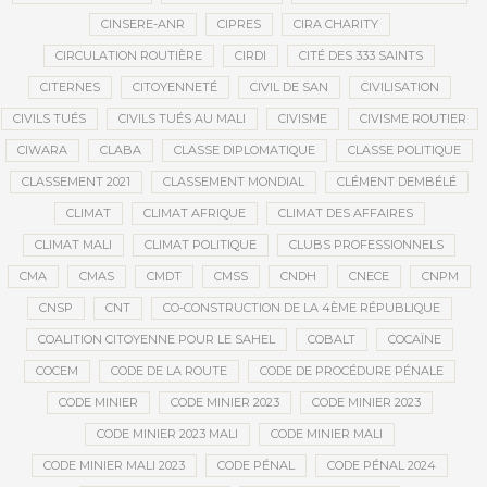
CINSERE-ANR
CIPRES
CIRA CHARITY
CIRCULATION ROUTIÈRE
CIRDI
CITÉ DES 333 SAINTS
CITERNES
CITOYENNETÉ
CIVIL DE SAN
CIVILISATION
CIVILS TUÉS
CIVILS TUÉS AU MALI
CIVISME
CIVISME ROUTIER
CIWARA
CLABA
CLASSE DIPLOMATIQUE
CLASSE POLITIQUE
CLASSEMENT 2021
CLASSEMENT MONDIAL
CLÉMENT DEMBÉLÉ
CLIMAT
CLIMAT AFRIQUE
CLIMAT DES AFFAIRES
CLIMAT MALI
CLIMAT POLITIQUE
CLUBS PROFESSIONNELS
CMA
CMAS
CMDT
CMSS
CNDH
CNECE
CNPM
CNSP
CNT
CO-CONSTRUCTION DE LA 4ÈME RÉPUBLIQUE
COALITION CITOYENNE POUR LE SAHEL
COBALT
COCAÏNE
COCEM
CODE DE LA ROUTE
CODE DE PROCÉDURE PÉNALE
CODE MINIER
CODE MINIER 2023
CODE MINIER 2023
CODE MINIER 2023 MALI
CODE MINIER MALI
CODE MINIER MALI 2023
CODE PÉNAL
CODE PÉNAL 2024