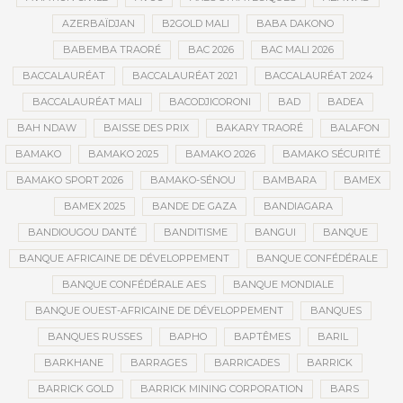
AZERBAÏDJAN
B2GOLD MALI
BABA DAKONO
BABEMBA TRAORÉ
BAC 2026
BAC MALI 2026
BACCALAURÉAT
BACCALAURÉAT 2021
BACCALAURÉAT 2024
BACCALAURÉAT MALI
BACODJICORONI
BAD
BADEA
BAH NDAW
BAISSE DES PRIX
BAKARY TRAORÉ
BALAFON
BAMAKO
BAMAKO 2025
BAMAKO 2026
BAMAKO SÉCURITÉ
BAMAKO SPORT 2026
BAMAKO-SÉNOU
BAMBARA
BAMEX
BAMEX 2025
BANDE DE GAZA
BANDIAGARA
BANDIOUGOU DANTÉ
BANDITISME
BANGUI
BANQUE
BANQUE AFRICAINE DE DÉVELOPPEMENT
BANQUE CONFÉDÉRALE
BANQUE CONFÉDÉRALE AES
BANQUE MONDIALE
BANQUE OUEST-AFRICAINE DE DÉVELOPPEMENT
BANQUES
BANQUES RUSSES
BAPHO
BAPTÊMES
BARIL
BARKHANE
BARRAGES
BARRICADES
BARRICK
BARRICK GOLD
BARRICK MINING CORPORATION
BARS