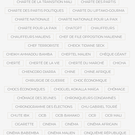
CHARTE DE LA TRANSITION MALI
CHARTE DES PARTIS
CHARTE DES PARTIS POLITIQUES
CHARTE DU LIPTAKO-GOURMA
CHARTE NATIONALE
CHARTE NATIONALE POUR LA PAIX
CHARTE POUR LA PAIX
CHATGPT
CHAUFFEURS
CHAUFFEURS MALIENS
CHEF DE FILE OPPOSITION MALIENNE
CHEF TERRORISTE
CHEICK TIDIANE SECK
CHEIKH AHMADOU BAMBA
CHEPTEL MALIEN
CHÈQUE GÉANT
CHERTÉ
CHERTÉ DE LA VIE
CHERTÉ DU MARCHÉ
CHICHA
CHIENCORO DIARRA
CHINE
CHINE AFRIQUE
CHIRURGIE DE GUERRE
CHOC ÉCONOMIQUE
CHOCS ÉCONOMIQUES
CHOGUEL KOKALLA MAÏGA
CHÔMAGE
CHÔMAGE DES JEUNES
CHRONIQUEURS CONDAMNÉS
CHRONOGRAMME DES ÉLECTIONS
CHU GABRIEL TOURÉ
CHUTE IBK
CICB
CICB BAMAKO
CICR
CICR MALI
CIGARETTE
CINEMA
CINÉMA
CINÉMA AFRICAIN
CINÉMA BABEMBA
CINÉMA MALIEN
CINQUIÈME RÉPUBLIQUE