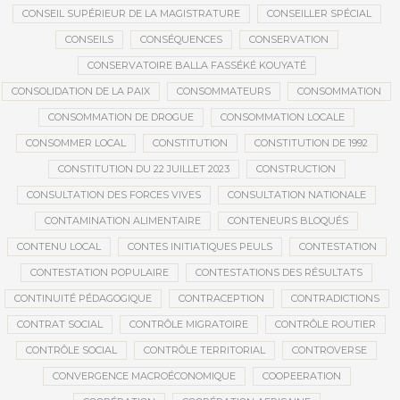
CONSEIL SUPÉRIEUR DE LA MAGISTRATURE
CONSEILLER SPÉCIAL
CONSEILS
CONSÉQUENCES
CONSERVATION
CONSERVATOIRE BALLA FASSÉKÉ KOUYATÉ
CONSOLIDATION DE LA PAIX
CONSOMMATEURS
CONSOMMATION
CONSOMMATION DE DROGUE
CONSOMMATION LOCALE
CONSOMMER LOCAL
CONSTITUTION
CONSTITUTION DE 1992
CONSTITUTION DU 22 JUILLET 2023
CONSTRUCTION
CONSULTATION DES FORCES VIVES
CONSULTATION NATIONALE
CONTAMINATION ALIMENTAIRE
CONTENEURS BLOQUÉS
CONTENU LOCAL
CONTES INITIATIQUES PEULS
CONTESTATION
CONTESTATION POPULAIRE
CONTESTATIONS DES RÉSULTATS
CONTINUITÉ PÉDAGOGIQUE
CONTRACEPTION
CONTRADICTIONS
CONTRAT SOCIAL
CONTRÔLE MIGRATOIRE
CONTRÔLE ROUTIER
CONTRÔLE SOCIAL
CONTRÔLE TERRITORIAL
CONTROVERSE
CONVERGENCE MACROÉCONOMIQUE
COOPEERATION