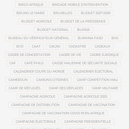
BRICS AFRIQUE
BRIGADE MOBILE D’INTERVENTION
BRUNO LE MAIRE
BRUXELLES
BUDGET 2027-2029
BUDGET AGRICOLE
BUDGET DE LA PRÉSIDENCE
BUDGET NATIONAL
BUMDA
BUREAU DU VÉRIFICATEUR GÉNÉRAL
BURKINA FASO
BVG
BYD
CAAT
CACAO
CADASTRE
CADEAUX
CADRE DE CONCERTATION
CADRE DE VIE
CADRE JURIDIQUE
CAF
CAFÉ PHILO
CAISSE MALIENNE DE SÉCURITÉ SOCIALE
CALENDRIER COUPE DU MONDE
CALENDRIER ÉLECTORAL
CAMEROUN
CAMIONS-CITERNES
CAMP COMPÉTITION MALI
CAMP DE RÉFUGIÉS
CAMP DES DÉPLACÉS
CAMP MILITAIRE
CAMPAGNE AGRICOLE
CAMPAGNE AGRICOLE 2025
CAMPAGNE DE DISTRIBUTION
CAMPAGNE DE VACCINATION
CAMPAGNE DE VACCINATION COVID-19 EN AFRIQUE
CAMPAGNE ÉLECTORALE
CAMPAGNE PRÉSIDENTIELLE