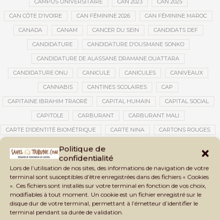
CAMPUS UNIVERSITAIRE
CAN 2023
CAN 2025
CAN CÔTE D'IVOIRE
CAN FÉMININE 2026
CAN FÉMININE MAROC
CANADA
CANAM
CANCER DU SEIN
CANDIDATS DEF
CANDIDATURE
CANDIDATURE D'OUSMANE SONKO
CANDIDATURE DE ALASSANE DRAMANE OUATTARA
CANDIDATURE ONU
CANICULE
CANICULES
CANIVEAUX
CANNABIS
CANTINES SCOLAIRES
CAP
CAPITAINE IBRAHIM TRAORÉ
CAPITAL HUMAIN
CAPITAL SOCIAL
CAPITOLE
CARBURANT
CARBURANT MALI
CARTE D’IDENTITÉ BIOMÉTRIQUE
CARTE NINA
CARTONS ROUGES
CASABLANCA
CATASTROPHE
CATASTROPHE NATURELLE
Politique de
confidentialité
CATASTROPHES CLIMATIQUES
CATASTROPHES NATURELLES
Lors de l’utilisation de nos sites, des informations de navigation de votre
CAUTION 10 000 DOLLARS
CAUTION DE VISA
CDAT
CECOGEC
terminal sont susceptibles d’être enregistrées dans des fichiers « Cookies
». Ces fichiers sont installés sur votre terminal en fonction de vos choix,
CÉDÉAO
CEDEAO
CEI
CÉLÉBRATION NATIONALE
CEMAC
modifiables à tout moment. Un cookie est un fichier enregistré sur le
CEMAPI
CEN-SNESUP
CENOU
CENSURE
disque dur de votre terminal, permettant à l’émetteur d’identifier le
terminal pendant sa durée de validation.
CENTRAFRIQUE
CENTRALE SOLAIRE