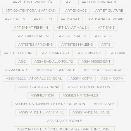
ARRÊTÉ INTERMINISTÉRIEL
ART
ART CONTEMPORAIN
ART CONTEMPORAIN AFRICAIN
ART ENGAGÉ
ART ET CULTURE
ART MALIEN
ARTICLE 39
ARTISANAT
ARTISANAT AFRICAIN
ARTISANAT FÉMININ
ARTISANAT MALIEN
ARTISANS
ARTISANS MALIENS
ARTISTE MALIEN
ARTISTES
ARTISTES AFRICAINS
ARTISTES MALIENS
ARTS
ARTS ET CULTURE
ARTS MARTIAUX
ARTS VIVANTS
ASCOMA
ASIE
ASSA BADIALLO TOURÉ
ASSAINISSEMENT
ASSASSINATS
ASSEMBLÉE GÉNÉRALE
ASSEMBLÉE NATIONALE
ASSEMBLÉE NATIONALE SÉNÉGAL
ASSIMI GOÏTA
ASSIMI GOITA
ASSIMI GOITA AU GHANA
ASSIMI GOÏTA ÉDUCATION
ASSIMILATION
ASSISES NATIONALES
ASSISES NATIONALES DE LA REFONDATION
ASSISTANCE
ASSISTANCE HUMANITAIRE
ASSISTANCE MILITAIRE
ASSISTANCE SOCIALE
ASSOCIATION BÉNÉVOLE POUR LA SOLIDARITÉ INCLUSIVE