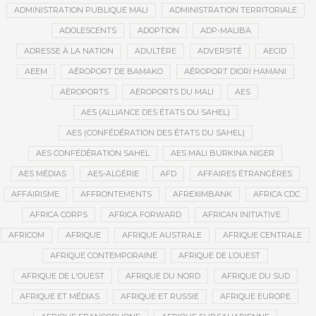
ADMINISTRATION PUBLIQUE MALI
ADMINISTRATION TERRITORIALE
ADOLESCENTS
ADOPTION
ADP-MALIBA
ADRESSE À LA NATION
ADULTÈRE
ADVERSITÉ
AECID
AEEM
AÉROPORT DE BAMAKO
AÉROPORT DIORI HAMANI
AÉROPORTS
AÉROPORTS DU MALI
AES
AES (ALLIANCE DES ÉTATS DU SAHEL)
AES (CONFÉDÉRATION DES ÉTATS DU SAHEL)
AES CONFÉDÉRATION SAHEL
AES MALI BURKINA NIGER
AES MÉDIAS
AES-ALGÉRIE
AFD
AFFAIRES ÉTRANGÈRES
AFFAIRISME
AFFRONTEMENTS
AFREXIMBANK
AFRICA CDC
AFRICA CORPS
AFRICA FORWARD
AFRICAN INITIATIVE
AFRICOM
AFRIQUE
AFRIQUE AUSTRALE
AFRIQUE CENTRALE
AFRIQUE CONTEMPORAINE
AFRIQUE DE L’OUEST
AFRIQUE DE L'OUEST
AFRIQUE DU NORD
AFRIQUE DU SUD
AFRIQUE ET MÉDIAS
AFRIQUE ET RUSSIE
AFRIQUE EUROPE