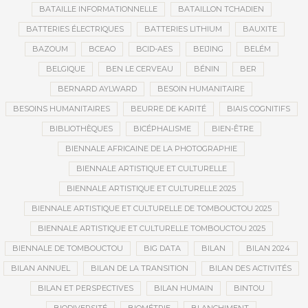
BATAILLE INFORMATIONNELLE
BATAILLON TCHADIEN
BATTERIES ÉLECTRIQUES
BATTERIES LITHIUM
BAUXITE
BAZOUM
BCEAO
BCID-AES
BEIJING
BELÉM
BELGIQUE
BEN LE CERVEAU
BÉNIN
BER
BERNARD AYLWARD
BESOIN HUMANITAIRE
BESOINS HUMANITAIRES
BEURRE DE KARITÉ
BIAIS COGNITIFS
BIBLIOTHÈQUES
BICÉPHALISME
BIEN-ÊTRE
BIENNALE AFRICAINE DE LA PHOTOGRAPHIE
BIENNALE ARTISTIQUE ET CULTURELLE
BIENNALE ARTISTIQUE ET CULTURELLE 2025
BIENNALE ARTISTIQUE ET CULTURELLE DE TOMBOUCTOU 2025
BIENNALE ARTISTIQUE ET CULTURELLE TOMBOUCTOU 2025
BIENNALE DE TOMBOUCTOU
BIG DATA
BILAN
BILAN 2024
BILAN ANNUEL
BILAN DE LA TRANSITION
BILAN DES ACTIVITÉS
BILAN ET PERSPECTIVES
BILAN HUMAIN
BINTOU