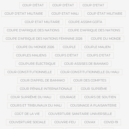
COUP D’ÉTAT
COUP D'ÉTAT
COUP D'ETAT
COUP D'ETAT MILITAIRE
COUP ETAT MALI
COUP ÉTAT MILITAIRE
COUP ETAT MILITAIRE
COUPE ASSIMI GOÏTA
COUPE D'AFRIQUE DES NATIONS
COUPE D’AFRIQUE DES NATIONS
COUPE D’AFRIQUE DES NATIONS FÉMININE 2026
COUPE DU MONDE
COUPE DU MONDE 2026
COUPLE
COUPLE MALIEN
COUPLES MALIENS
COUPS D’ÉTAT
COUPS D'ETAT
COUPURE ÉLECTRIQUE
COUR ASSISES DE BAMAKO
COUR CONSTITUTIONNELLE
COUR CONSTITUTIONNELLE DU MALI
COUR D’APPEL DE BAMAKO
COUR DES COMPTES
COUR PÉNALE INTERNATIONALE
COUR SUPRÊME
COUR SUPRÊME DU MALI
COURAGE
COURS DE SOUTIEN
COURS ET TRIBUNAUX DU MALI
COUSINAGE À PLAISANTERIE
COÛT DE LA VIE
COUVERTURE SANITAIRE UNIVERSELLE
COUVERTURE SOCIALE
COUVRE-FEU
COVAX
COVID-19