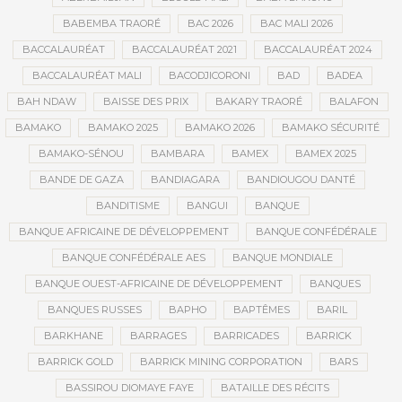
BABEMBA TRAORÉ
BAC 2026
BAC MALI 2026
BACCALAURÉAT
BACCALAURÉAT 2021
BACCALAURÉAT 2024
BACCALAURÉAT MALI
BACODJICORONI
BAD
BADEA
BAH NDAW
BAISSE DES PRIX
BAKARY TRAORÉ
BALAFON
BAMAKO
BAMAKO 2025
BAMAKO 2026
BAMAKO SÉCURITÉ
BAMAKO-SÉNOU
BAMBARA
BAMEX
BAMEX 2025
BANDE DE GAZA
BANDIAGARA
BANDIOUGOU DANTÉ
BANDITISME
BANGUI
BANQUE
BANQUE AFRICAINE DE DÉVELOPPEMENT
BANQUE CONFÉDÉRALE
BANQUE CONFÉDÉRALE AES
BANQUE MONDIALE
BANQUE OUEST-AFRICAINE DE DÉVELOPPEMENT
BANQUES
BANQUES RUSSES
BAPHO
BAPTÊMES
BARIL
BARKHANE
BARRAGES
BARRICADES
BARRICK
BARRICK GOLD
BARRICK MINING CORPORATION
BARS
BASSIROU DIOMAYE FAYE
BATAILLE DES RÉCITS