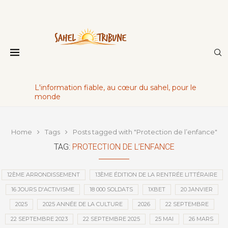
L'information fiable, au cœur du sahel, pour le
monde
Home
Tags
Posts tagged with "Protection de l’enfance"
TAG:
PROTECTION DE L’ENFANCE
12ÈME ARRONDISSEMENT
13ÈME ÉDITION DE LA RENTRÉE LITTÉRAIRE
16 JOURS D'ACTIVISME
18 000 SOLDATS
1XBET
20 JANVIER
2025
2025 ANNÉE DE LA CULTURE
2026
22 SEPTEMBRE
22 SEPTEMBRE 2023
22 SEPTEMBRE 2025
25 MAI
26 MARS