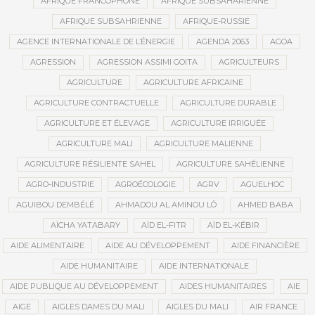
AFRIQUE FRANCOPHONE
AFRIQUE SUBSAHARIENNE
AFRIQUE SUBSAHRIENNE
AFRIQUE-RUSSIE
AGENCE INTERNATIONALE DE L’ÉNERGIE
AGENDA 2063
AGOA
AGRESSION
AGRESSION ASSIMI GOITA
AGRICULTEURS
AGRICULTURE
AGRICULTURE AFRICAINE
AGRICULTURE CONTRACTUELLE
AGRICULTURE DURABLE
AGRICULTURE ET ÉLEVAGE
AGRICULTURE IRRIGUÉE
AGRICULTURE MALI
AGRICULTURE MALIENNE
AGRICULTURE RÉSILIENTE SAHEL
AGRICULTURE SAHÉLIENNE
AGRO-INDUSTRIE
AGROÉCOLOGIE
AGRV
AGUELHOC
AGUIBOU DEMBÉLÉ
AHMADOU AL AMINOU LÔ
AHMED BABA
AÏCHA YATABARY
AÏD EL-FITR
AÏD EL-KÉBIR
AIDE ALIMENTAIRE
AIDE AU DÉVELOPPEMENT
AIDE FINANCIÈRE
AIDE HUMANITAIRE
AIDE INTERNATIONALE
AIDE PUBLIQUE AU DÉVELOPPEMENT
AIDES HUMANITAIRES
AIE
AIGE
AIGLES DAMES DU MALI
AIGLES DU MALI
AIR FRANCE