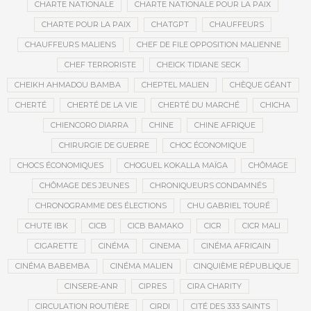
CHARTE NATIONALE
CHARTE NATIONALE POUR LA PAIX
CHARTE POUR LA PAIX
CHATGPT
CHAUFFEURS
CHAUFFEURS MALIENS
CHEF DE FILE OPPOSITION MALIENNE
CHEF TERRORISTE
CHEICK TIDIANE SECK
CHEIKH AHMADOU BAMBA
CHEPTEL MALIEN
CHÈQUE GÉANT
CHERTÉ
CHERTÉ DE LA VIE
CHERTÉ DU MARCHÉ
CHICHA
CHIENCORO DIARRA
CHINE
CHINE AFRIQUE
CHIRURGIE DE GUERRE
CHOC ÉCONOMIQUE
CHOCS ÉCONOMIQUES
CHOGUEL KOKALLA MAÏGA
CHÔMAGE
CHÔMAGE DES JEUNES
CHRONIQUEURS CONDAMNÉS
CHRONOGRAMME DES ÉLECTIONS
CHU GABRIEL TOURÉ
CHUTE IBK
CICB
CICB BAMAKO
CICR
CICR MALI
CIGARETTE
CINÉMA
CINEMA
CINÉMA AFRICAIN
CINÉMA BABEMBA
CINÉMA MALIEN
CINQUIÈME RÉPUBLIQUE
CINSERE-ANR
CIPRES
CIRA CHARITY
CIRCULATION ROUTIÈRE
CIRDI
CITÉ DES 333 SAINTS