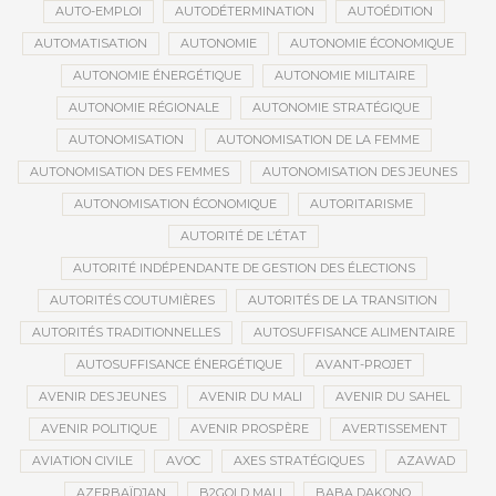
AUTO-EMPLOI
AUTODÉTERMINATION
AUTOÉDITION
AUTOMATISATION
AUTONOMIE
AUTONOMIE ÉCONOMIQUE
AUTONOMIE ÉNERGÉTIQUE
AUTONOMIE MILITAIRE
AUTONOMIE RÉGIONALE
AUTONOMIE STRATÉGIQUE
AUTONOMISATION
AUTONOMISATION DE LA FEMME
AUTONOMISATION DES FEMMES
AUTONOMISATION DES JEUNES
AUTONOMISATION ÉCONOMIQUE
AUTORITARISME
AUTORITÉ DE L’ÉTAT
AUTORITÉ INDÉPENDANTE DE GESTION DES ÉLECTIONS
AUTORITÉS COUTUMIÈRES
AUTORITÉS DE LA TRANSITION
AUTORITÉS TRADITIONNELLES
AUTOSUFFISANCE ALIMENTAIRE
AUTOSUFFISANCE ÉNERGÉTIQUE
AVANT-PROJET
AVENIR DES JEUNES
AVENIR DU MALI
AVENIR DU SAHEL
AVENIR POLITIQUE
AVENIR PROSPÈRE
AVERTISSEMENT
AVIATION CIVILE
AVOC
AXES STRATÉGIQUES
AZAWAD
AZERBAÏDJAN
B2GOLD MALI
BABA DAKONO