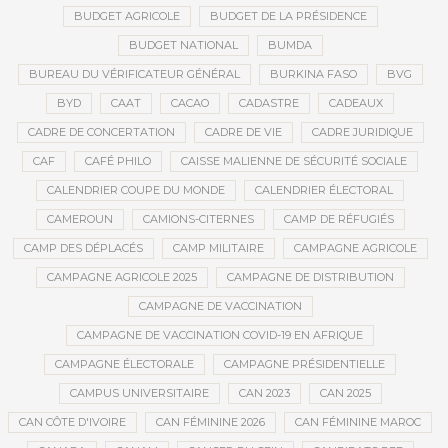
BUDGET AGRICOLE
BUDGET DE LA PRÉSIDENCE
BUDGET NATIONAL
BUMDA
BUREAU DU VÉRIFICATEUR GÉNÉRAL
BURKINA FASO
BVG
BYD
CAAT
CACAO
CADASTRE
CADEAUX
CADRE DE CONCERTATION
CADRE DE VIE
CADRE JURIDIQUE
CAF
CAFÉ PHILO
CAISSE MALIENNE DE SÉCURITÉ SOCIALE
CALENDRIER COUPE DU MONDE
CALENDRIER ÉLECTORAL
CAMEROUN
CAMIONS-CITERNES
CAMP DE RÉFUGIÉS
CAMP DES DÉPLACÉS
CAMP MILITAIRE
CAMPAGNE AGRICOLE
CAMPAGNE AGRICOLE 2025
CAMPAGNE DE DISTRIBUTION
CAMPAGNE DE VACCINATION
CAMPAGNE DE VACCINATION COVID-19 EN AFRIQUE
CAMPAGNE ÉLECTORALE
CAMPAGNE PRÉSIDENTIELLE
CAMPUS UNIVERSITAIRE
CAN 2023
CAN 2025
CAN CÔTE D'IVOIRE
CAN FÉMININE 2026
CAN FÉMININE MAROC