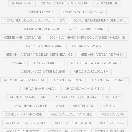
26 MARS 1991
29ÈME CONGRÈS DE L'AEEM
31 DÉCEMBRE
400ÈME FORAGE
4ÈME PONT DE BAMAKO
4ÈME RÉPUBLIQUE DU MALI
5°C
5ÈME RECENSEMENT GÉNÉRAL
61ÈME ANNIVERSAIRE
62ÈME ANNIVERSAIRE
63ÈME ANNIVERSAIRE
63ÈME ANNIVERSAIRE DE L'ARMÉE MALIENNE
64ÈME ANNIVERSAIRE
65E ANNIVERSAIRE
65E ANNIVERSAIRE DE L’INDÉPENDANCE
65E ANNIVERSAIRE FAMA
8 MARS
ABASS DEMBÉLÉ
ABDEL FATTAH AL-BURHAN
ABDELMADJID TEBBOUNE
ABDOU OUOLOGUEM
ABDOUL KASSIM FOMBA
ABDOULAYE DIOP
ABDOULAYE KONATÉ
ABDOULAYE MAÏGA
ABDOURAHAMANE TIANI
ABDRAHAMANE TIANI
ABDRAMANE COULIBALY
ABIDJAN
ABOUBAKAR CISSÉ
ABSI
ABSTENTION
ABUJA
ACADÉMIE FRANÇAISE
ACCÈS À L'EAU POTABLE
ACCÈS À L’EAU
ACCÈS À L’EAU POTABLE
ACCÈS À L’ÉDUCATION
ACCÈS À L'EAU
ACCÈS À LA JUSTICE
ACCÈS AU NUMÉRIQUE
ACCÈS AUX SOINS