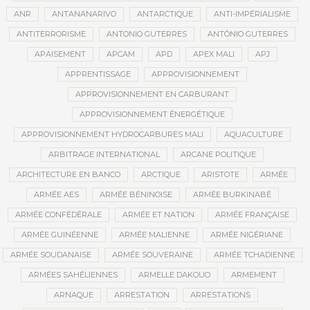
ANR
ANTANANARIVO
ANTARCTIQUE
ANTI-IMPÉRIALISME
ANTITERRORISME
ANTONIO GUTERRES
ANTÓNIO GUTERRES
APAISEMENT
APCAM
APD
APEX MALI
APJ
APPRENTISSAGE
APPROVISIONNEMENT
APPROVISIONNEMENT EN CARBURANT
APPROVISIONNEMENT ÉNERGÉTIQUE
APPROVISIONNEMENT HYDROCARBURES MALI
AQUACULTURE
ARBITRAGE INTERNATIONAL
ARCANE POLITIQUE
ARCHITECTURE EN BANCO
ARCTIQUE
ARISTOTE
ARMÉE
ARMÉE AES
ARMÉE BÉNINOISE
ARMÉE BURKINABÉ
ARMÉE CONFÉDÉRALE
ARMÉE ET NATION
ARMÉE FRANÇAISE
ARMÉE GUINÉENNE
ARMÉE MALIENNE
ARMÉE NIGÉRIANE
ARMÉE SOUDANAISE
ARMÉE SOUVERAINE
ARMÉE TCHADIENNE
ARMÉES SAHÉLIENNES
ARMELLE DAKOUO
ARMEMENT
ARNAQUE
ARRESTATION
ARRESTATIONS