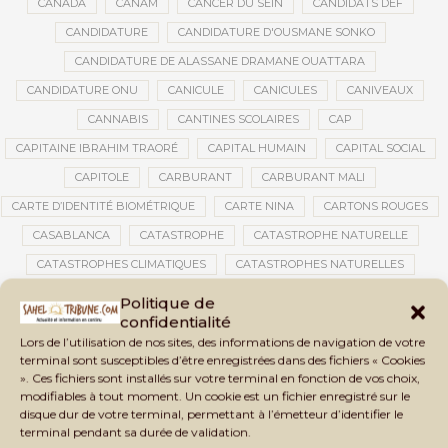
CANADA
CANAM
CANCER DU SEIN
CANDIDATS DEF
CANDIDATURE
CANDIDATURE D'OUSMANE SONKO
CANDIDATURE DE ALASSANE DRAMANE OUATTARA
CANDIDATURE ONU
CANICULE
CANICULES
CANIVEAUX
CANNABIS
CANTINES SCOLAIRES
CAP
CAPITAINE IBRAHIM TRAORÉ
CAPITAL HUMAIN
CAPITAL SOCIAL
CAPITOLE
CARBURANT
CARBURANT MALI
CARTE D’IDENTITÉ BIOMÉTRIQUE
CARTE NINA
CARTONS ROUGES
CASABLANCA
CATASTROPHE
CATASTROPHE NATURELLE
CATASTROPHES CLIMATIQUES
CATASTROPHES NATURELLES
CAUTION 10 000 DOLLARS
CAUTION DE VISA
CDAT
CECOGEC
Politique de
confidentialité
CÉDÉAO
CEDEAO
CEI
CÉLÉBRATION NATIONALE
CEMAC
Lors de l’utilisation de nos sites, des informations de navigation de votre
CEMAPI
CEN-SNESUP
CENOU
CENSURE
terminal sont susceptibles d’être enregistrées dans des fichiers « Cookies
». Ces fichiers sont installés sur votre terminal en fonction de vos choix,
CENTRAFRIQUE
CENTRALE SOLAIRE
modifiables à tout moment. Un cookie est un fichier enregistré sur le
CENTRALE SOLAIRE DE SANANKOROBA
CENTRALES SOLAIRES
disque dur de votre terminal, permettant à l’émetteur d’identifier le
terminal pendant sa durée de validation.
CENTRE D'INTELLIGENCE ARTIFICIELLE