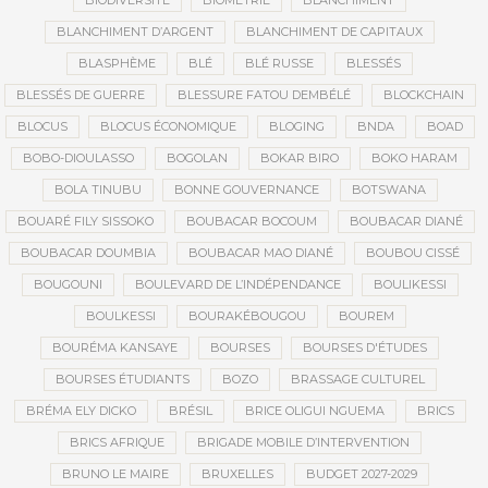
BIODIVERSITÉ
BIOMÉTRIE
BLANCHIMENT
BLANCHIMENT D’ARGENT
BLANCHIMENT DE CAPITAUX
BLASPHÈME
BLÉ
BLÉ RUSSE
BLESSÉS
BLESSÉS DE GUERRE
BLESSURE FATOU DEMBÉLÉ
BLOCKCHAIN
BLOCUS
BLOCUS ÉCONOMIQUE
BLOGING
BNDA
BOAD
BOBO-DIOULASSO
BOGOLAN
BOKAR BIRO
BOKO HARAM
BOLA TINUBU
BONNE GOUVERNANCE
BOTSWANA
BOUARÉ FILY SISSOKO
BOUBACAR BOCOUM
BOUBACAR DIANÉ
BOUBACAR DOUMBIA
BOUBACAR MAO DIANÉ
BOUBOU CISSÉ
BOUGOUNI
BOULEVARD DE L’INDÉPENDANCE
BOULIKESSI
BOULKESSI
BOURAKÉBOUGOU
BOUREM
BOURÉMA KANSAYE
BOURSES
BOURSES D'ÉTUDES
BOURSES ÉTUDIANTS
BOZO
BRASSAGE CULTUREL
BRÉMA ELY DICKO
BRÉSIL
BRICE OLIGUI NGUEMA
BRICS
BRICS AFRIQUE
BRIGADE MOBILE D’INTERVENTION
BRUNO LE MAIRE
BRUXELLES
BUDGET 2027-2029