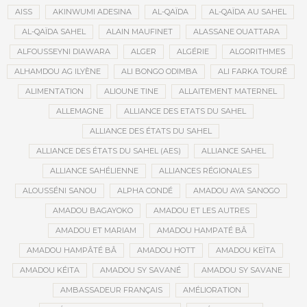
AISS
AKINWUMI ADESINA
AL-QAÏDA
AL-QAÏDA AU SAHEL
AL-QAÏDA SAHEL
ALAIN MAUFINET
ALASSANE OUATTARA
ALFOUSSEYNI DIAWARA
ALGER
ALGÉRIE
ALGORITHMES
ALHAMDOU AG ILYÈNE
ALI BONGO ODIMBA
ALI FARKA TOURÉ
ALIMENTATION
ALIOUNE TINE
ALLAITEMENT MATERNEL
ALLEMAGNE
ALLIANCE DES ETATS DU SAHEL
ALLIANCE DES ÉTATS DU SAHEL
ALLIANCE DES ÉTATS DU SAHEL (AES)
ALLIANCE SAHEL
ALLIANCE SAHÉLIENNE
ALLIANCES RÉGIONALES
ALOUSSÉNI SANOU
ALPHA CONDÉ
AMADOU AYA SANOGO
AMADOU BAGAYOKO
AMADOU ET LES AUTRES
AMADOU ET MARIAM
AMADOU HAMPATÉ BÂ
AMADOU HAMPÂTÉ BÂ
AMADOU HOTT
AMADOU KEÏTA
AMADOU KÉITA
AMADOU SY SAVANÉ
AMADOU SY SAVANE
AMBASSADEUR FRANÇAIS
AMÉLIORATION