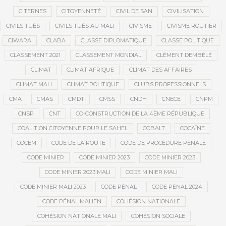
CITERNES
CITOYENNETÉ
CIVIL DE SAN
CIVILISATION
CIVILS TUÉS
CIVILS TUÉS AU MALI
CIVISME
CIVISME ROUTIER
CIWARA
CLABA
CLASSE DIPLOMATIQUE
CLASSE POLITIQUE
CLASSEMENT 2021
CLASSEMENT MONDIAL
CLÉMENT DEMBÉLÉ
CLIMAT
CLIMAT AFRIQUE
CLIMAT DES AFFAIRES
CLIMAT MALI
CLIMAT POLITIQUE
CLUBS PROFESSIONNELS
CMA
CMAS
CMDT
CMSS
CNDH
CNECE
CNPM
CNSP
CNT
CO-CONSTRUCTION DE LA 4ÈME RÉPUBLIQUE
COALITION CITOYENNE POUR LE SAHEL
COBALT
COCAÏNE
COCEM
CODE DE LA ROUTE
CODE DE PROCÉDURE PÉNALE
CODE MINIER
CODE MINIER 2023
CODE MINIER 2023
CODE MINIER 2023 MALI
CODE MINIER MALI
CODE MINIER MALI 2023
CODE PÉNAL
CODE PÉNAL 2024
CODE PÉNAL MALIEN
COHÉSION NATIONALE
COHÉSION NATIONALE MALI
COHÉSION SOCIALE