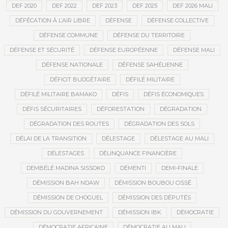
DEF 2020
DEF 2022
DEF 2023
DEF 2025
DEF 2026 MALI
DÉFÉCATION À L’AIR LIBRE
DÉFENSE
DÉFENSE COLLECTIVE
DÉFENSE COMMUNE
DÉFENSE DU TERRITOIRE
DÉFENSE ET SÉCURITÉ
DÉFENSE EUROPÉENNE
DÉFENSE MALI
DÉFENSE NATIONALE
DÉFENSE SAHÉLIENNE
DÉFICIT BUDGÉTAIRE
DÉFILÉ MILITAIRE
DÉFILÉ MILITAIRE BAMAKO
DÉFIS
DÉFIS ÉCONOMIQUES
DÉFIS SÉCURITAIRES
DÉFORESTATION
DÉGRADATION
DÉGRADATION DES ROUTES
DÉGRADATION DES SOLS
DÉLAI DE LA TRANSITION
DÉLESTAGE
DÉLESTAGE AU MALI
DÉLESTAGES
DÉLINQUANCE FINANCIÈRE
DEMBÉLÉ MADINA SISSOKO
DÉMENTI
DEMI-FINALE
DÉMISSION BAH NDAW
DÉMISSION BOUBOU CISSÉ
DÉMISSION DE CHOGUEL
DÉMISSION DES DÉPUTÉS
DÉMISSION DU GOUVERNEMENT
DÉMISSION IBK
DÉMOCRATIE
DÉMOCRATIE AFRICAINE
DÉMOCRATIE AU MALI