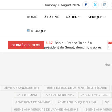
Thursday, 6 August 2026
HOME
À LA UNE
SAHEL
AFRIQUE
KIOSQUE
15:37
Bénin : Patrice Talon élu
08
DERNIÈRES INFOS
président du Sénat, deux mois après
In
avoir quitté la présidence
ma
Ho
12ÈME ARRONDISSEMENT
13ÈME ÉDITION DE LA RENTRÉE LITTÉRAIRE
22 SEPTEMBRE
22 SEPTEMBRE 2023
22 SEPTEMBRE 2025
4ÈME PONT DE BAMAKO
4ÈME RÉPUBLIQUE DU MALI
5°C
63ÈME ANNIVERSAIRE DE L'ARMÉE MALIENNE
64ÈME ANNIVERSA