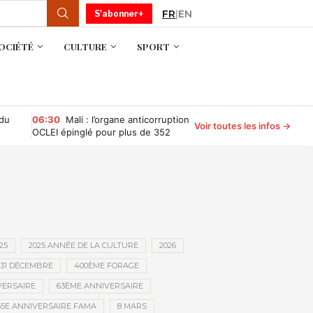
FR
|
EN
S'abonner+
OCIÉTÉ
CULTURE
SPORT
 du
06:30
Mali : l’organe anticorruption
Voir toutes les infos →
OCLEI épinglé pour plus de 352
millions de FCFA d’irrégularités
financières
25
2025 ANNÉE DE LA CULTURE
2026
31 DÉCEMBRE
400ÈME FORAGE
VERSAIRE
63ÈME ANNIVERSAIRE
65E ANNIVERSAIRE FAMA
8 MARS