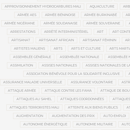
APPROVISIONNEMENT HYDROCARBURES MALI
AQUACULTURE
ARB
ARMÉE AES
ARMÉE BÉNINOISE
ARMÉE BURKINABÉ
AR
ARMÉE NIGÉRIANE
ARMÉE SOUDANAISE
ARMÉE SOUVERAINE
ARRESTATIONS
ARRÊTÉ INTERMINISTÉRIEL
ART
ART CONT
ARTISANAT
ARTISANAT AFRICAIN
ARTISANAT FÉMININ
AR
ARTISTES MALIENS
ARTS
ARTS ET CULTURE
ARTS MART
ASSEMBLÉE GÉNÉRALE
ASSEMBLÉE NATIONALE
ASSEMBLÉE 
ASSIMILATION
ASSISES NATIONALES
ASSISES NATIONALES DE 
ASSOCIATION BÉNÉVOLE POUR LA SOLIDARITÉ INCLUSIVE
ASSURANCE MALADIE UNIVERSELLE
ASSURANCE VOLONTAIRE
AST
ATTAQUE ARMÉE
ATTAQUE CONTRE LES FAMA
ATTAQUE DE BOU
ATTAQUES AU SAHEL
ATTAQUES COORDONNÉES
ATTAQUES
ATTAQUES TERRORISTES MALI
ATTEINTE AUX BIENS PUBLICS
A
AUGMENTATION
AUGMENTATION DES PRIX
AUTO-EMPLOI
AUTONOMIE ÉNERGÉTIQUE
AUTONOMIE MILITAIRE
AUTO