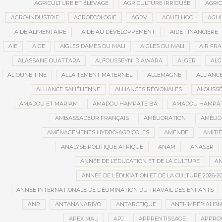
AGRICULTURE ET ÉLEVAGE
AGRICULTURE IRRIGUÉE
AGRIC
AGRO-INDUSTRIE
AGROÉCOLOGIE
AGRV
AGUELHOC
AGU
AIDE ALIMENTAIRE
AIDE AU DÉVELOPPEMENT
AIDE FINANCIÈRE
AIE
AIGE
AIGLES DAMES DU MALI
AIGLES DU MALI
AIR FR
ALASSANE OUATTARA
ALFOUSSEYNI DIAWARA
ALGER
ALG
ALIOUNE TINE
ALLAITEMENT MATERNEL
ALLEMAGNE
ALLIANC
ALLIANCE SAHÉLIENNE
ALLIANCES RÉGIONALES
ALOUSSÉ
AMADOU ET MARIAM
AMADOU HAMPATÉ BÂ
AMADOU HAMPÂT
AMBASSADEUR FRANÇAIS
AMÉLIORATION
AMÉLIO
AMÉNAGEMENTS HYDRO-AGRICOLES
AMENDE
AMITIÉ
ANALYSE POLITIQUE AFRIQUE
ANAM
ANASER
ANNÉE DE L’ÉDUCATION ET DE LA CULTURE
AN
ANNÉE DE L’ÉDUCATION ET DE LA CULTURE 2026-20
ANNÉE INTERNATIONALE DE L'ÉLIMINATION DU TRAVAIL DES ENFANTS
ANR
ANTANANARIVO
ANTARCTIQUE
ANTI-IMPÉRIALIS
APEX MALI
APJ
APPRENTISSAGE
APPRO