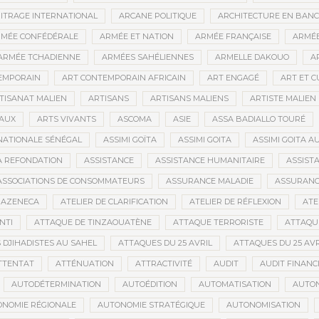
ITRAGE INTERNATIONAL
ARCANE POLITIQUE
ARCHITECTURE EN BAN
MÉE CONFÉDÉRALE
ARMÉE ET NATION
ARMÉE FRANÇAISE
ARMÉE
ARMÉE TCHADIENNE
ARMÉES SAHÉLIENNES
ARMELLE DAKOUO
A
EMPORAIN
ART CONTEMPORAIN AFRICAIN
ART ENGAGÉ
ART ET 
TISANAT MALIEN
ARTISANS
ARTISANS MALIENS
ARTISTE MALIEN
IAUX
ARTS VIVANTS
ASCOMA
ASIE
ASSA BADIALLO TOURÉ
NATIONALE SÉNÉGAL
ASSIMI GOÏTA
ASSIMI GOITA
ASSIMI GOITA 
LA REFONDATION
ASSISTANCE
ASSISTANCE HUMANITAIRE
ASSISTA
ASSOCIATIONS DE CONSOMMATEURS
ASSURANCE MALADIE
ASSURANCE
RAZENECA
ATELIER DE CLARIFICATION
ATELIER DE RÉFLEXION
ATE
NTI
ATTAQUE DE TINZAOUATÈNE
ATTAQUE TERRORISTE
ATTAQUE
 DJIHADISTES AU SAHEL
ATTAQUES DU 25 AVRIL
ATTAQUES DU 25 AVR
TTENTAT
ATTÉNUATION
ATTRACTIVITÉ
AUDIT
AUDIT FINANC
AUTODÉTERMINATION
AUTOÉDITION
AUTOMATISATION
AUTO
NOMIE RÉGIONALE
AUTONOMIE STRATÉGIQUE
AUTONOMISATION