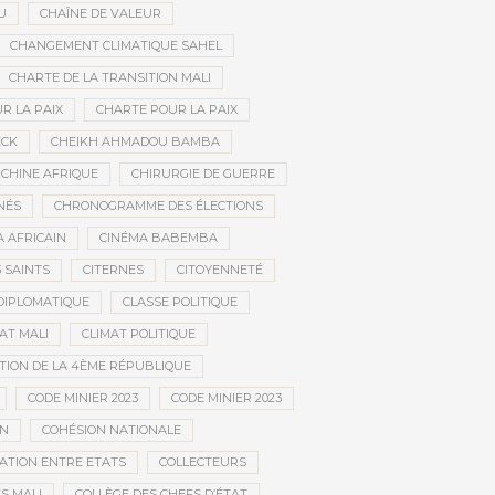
U
CHAÎNE DE VALEUR
CHANGEMENT CLIMATIQUE SAHEL
CHARTE DE LA TRANSITION MALI
R LA PAIX
CHARTE POUR LA PAIX
ECK
CHEIKH AHMADOU BAMBA
CHINE AFRIQUE
CHIRURGIE DE GUERRE
NÉS
CHRONOGRAMME DES ÉLECTIONS
 AFRICAIN
CINÉMA BABEMBA
3 SAINTS
CITERNES
CITOYENNETÉ
DIPLOMATIQUE
CLASSE POLITIQUE
AT MALI
CLIMAT POLITIQUE
TION DE LA 4ÈME RÉPUBLIQUE
CODE MINIER 2023
CODE MINIER 2023
EN
COHÉSION NATIONALE
ATION ENTRE ETATS
COLLECTEURS
S MALI
COLLÈGE DES CHEFS D’ÉTAT