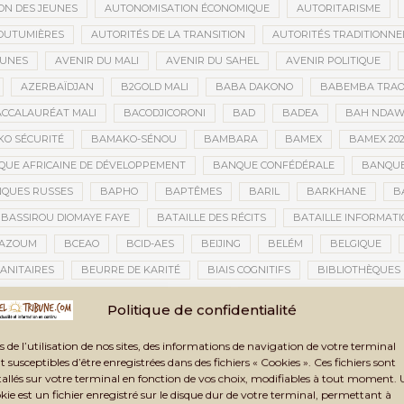
ON DES JEUNES
AUTONOMISATION ÉCONOMIQUE
AUTORITARISME
OUTUMIÈRES
AUTORITÉS DE LA TRANSITION
AUTORITÉS TRADITIONNE
EUNES
AVENIR DU MALI
AVENIR DU SAHEL
AVENIR POLITIQUE
AZERBAÏDJAN
B2GOLD MALI
BABA DAKONO
BABEMBA TRAO
CCALAURÉAT MALI
BACODJICORONI
BAD
BADEA
BAH NDA
O SÉCURITÉ
BAMAKO-SÉNOU
BAMBARA
BAMEX
BAMEX 20
UE AFRICAINE DE DÉVELOPPEMENT
BANQUE CONFÉDÉRALE
BANQUE
QUES RUSSES
BAPHO
BAPTÊMES
BARIL
BARKHANE
B
BASSIROU DIOMAYE FAYE
BATAILLE DES RÉCITS
BATAILLE INFORMAT
AZOUM
BCEAO
BCID-AES
BEIJING
BELÉM
BELGIQUE
ANITAIRES
BEURRE DE KARITÉ
BIAIS COGNITIFS
BIBLIOTHÈQUES
BIENNALE ARTISTIQUE ET CULTURELLE
BIENNALE ARTISTIQUE ET CUL
Politique de confidentialité
IENNALE ARTISTIQUE ET CULTURELLE TOMBOUCTOU 2025
BIENNALE DE T
s de l’utilisation de nos sites, des informations de navigation de votre terminal
LAN DES ACTIVITÉS
BILAN ET PERSPECTIVES
BILAN HUMAIN
BIN
t susceptibles d’être enregistrées dans des fichiers « Cookies ». Ces fichiers sont
TAUX
BLASPHÈME
BLÉ
BLÉ RUSSE
BLESSÉS
BLESSÉS D
tallés sur votre terminal en fonction de vos choix, modifiables à tout moment.
kie est un fichier enregistré sur le disque dur de votre terminal, permettant à
BNDA
BOAD
BOBO-DIOULASSO
BOGOLAN
BOKAR BIRO