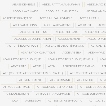
ABASS DEMBÉLÉ
ABDEL FATTAH AL-BURHAN
ABDELMADJI
ABDOULAYE MAÏGA
ABDOURAHAMANE TIANI
ABDRAHAMANE
ACADÉMIE FRANÇAISE
ACCÈS À L'EAU POTABLE
ACCÈS À L’EAU
ACCÈS AUX SOINS
ACCÈS AUX VACCINS
ACCIDENT
ACCI
ACCORD DE DÉFENSE
ACCORD DE PAIX
ACCORD DE PAR
ACCORDS DE COOPÉRATION
ACCOUCHEMENT
ACCULTURAT
ACTIVITÉ ÉCONOMIQUE
ACTUALITÉ DES OPÉRATIONS
ACTUALITÉ
ADAPTATION CLIMATIQUE
ADDIS-ABEBA
ADEMA-PASJ
ADMINISTRATION PUBLIQUE
ADMINISTRATION PUBLIQUE MALI
ADM
ADVERSITÉ
AECID
AEEM
AÉROPORT DE BAMAKO
AÉ
AES (CONFÉDÉRATION DES ÉTATS DU SAHEL)
AES CONFÉDÉRATION SAH
AFFRONTEMENTS
AFREXIMBANK
AFRICA CDC
AFR
AFRIQUE CENTRALE
AFRIQUE CONTEMPORAINE
AFRIQUE DE L’OUES
AFRIQUE EUROPE
AFRIQUE FRANCOPHONE
AFRIQUE SUBSAHAR
AGOA
AGRESSION
AGRESSION ASSIMI GOITA
AGRICULTEU