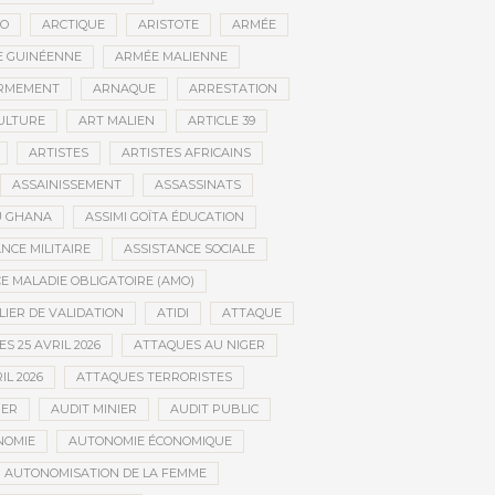
CO
ARCTIQUE
ARISTOTE
ARMÉE
 GUINÉENNE
ARMÉE MALIENNE
RMEMENT
ARNAQUE
ARRESTATION
CULTURE
ART MALIEN
ARTICLE 39
ARTISTES
ARTISTES AFRICAINS
ASSAINISSEMENT
ASSASSINATS
AU GHANA
ASSIMI GOÏTA ÉDUCATION
NCE MILITAIRE
ASSISTANCE SOCIALE
 MALADIE OBLIGATOIRE (AMO)
LIER DE VALIDATION
ATIDI
ATTAQUE
S 25 AVRIL 2026
ATTAQUES AU NIGER
IL 2026
ATTAQUES TERRORISTES
IER
AUDIT MINIER
AUDIT PUBLIC
NOMIE
AUTONOMIE ÉCONOMIQUE
AUTONOMISATION DE LA FEMME