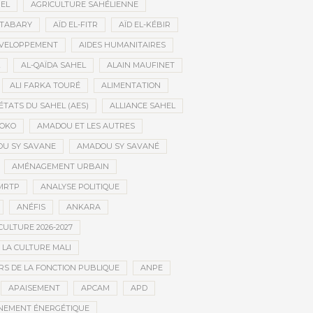
HEL
AGRICULTURE SAHÉLIENNE
ATABARY
AÏD EL-FITR
AÏD EL-KÉBIR
ÉVELOPPEMENT
AIDES HUMANITAIRES
AL-QAÏDA SAHEL
ALAIN MAUFINET
ALI FARKA TOURÉ
ALIMENTATION
ÉTATS DU SAHEL (AES)
ALLIANCE SAHEL
OKO
AMADOU ET LES AUTRES
U SY SAVANE
AMADOU SY SAVANÉ
AMÉNAGEMENT URBAIN
MRTP
ANALYSE POLITIQUE
ANÉFIS
ANKARA
CULTURE 2026-2027
 LA CULTURE MALI
S DE LA FONCTION PUBLIQUE
ANPE
APAISEMENT
APCAM
APD
NEMENT ÉNERGÉTIQUE