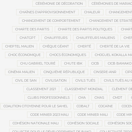
CÉRÉMONIE DE DÉCORATION
CÉRÉMONIES DE MARIA
CHAÎNES D’APPROVISIONNEMENT
CHALEUR
CHANGEMEN
CHANGEMENT DE COMPORTEMENT
CHANGEMENT DE STRATÉ
CHARTE DES PARTIS
CHARTE DES PARTIS POLITIQUES
CHART
CHATGPT
CHAUFFEURS
CHAUFFEURS MALIENS
CHEF
CHEPTEL MALIEN
CHÈQUE GÉANT
CHERTÉ
CHERTÉ DE LA VIE
CHOC ÉCONOMIQUE
CHOCS ÉCONOMIQUES
CHOGUEL KOKALLA M
CHU GABRIEL TOURÉ
CHUTE IBK
CICB
CICB BAMAKO
CINÉMA MALIEN
CINQUIÈME RÉPUBLIQUE
CINSERE-ANR
CIP
CIVIL DE SAN
CIVILISATION
CIVILS TUÉS
CIVILS TUÉS AU 
CLASSEMENT 2021
CLASSEMENT MONDIAL
CLÉMENT D
CLUBS PROFESSIONNELS
CMA
CMAS
CMDT
COALITION CITOYENNE POUR LE SAHEL
COBALT
COCAÏNE
COCE
CODE MINIER 2023 MALI
CODE MINIER MALI
CODE MIN
COHÉSION NATIONALE MALI
COHÉSION SOCIALE
COHÉSION SOC
COLLECTIF POUR LE DÉVELOPPEMENT DE BAKO
COLLECTIVITÉ TERR