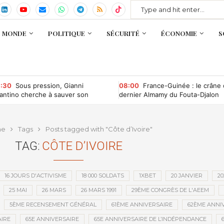
MONDE
POLITIQUE
SÉCURITÉ
ÉCONOMIE
S
:30
Sous pression, Gianni
08:00
France-Guinée : le crâne
fantino cherche à sauver son
dernier Almamy du Fouta-Djalon
ndat à la tête de la Fifa
bientôt rapatrié ?
me
Tags
Posts tagged with "Côte d’Ivoire"
TAG:
CÔTE D’IVOIRE
16 JOURS D'ACTIVISME
18 000 SOLDATS
1XBET
20 JANVIER
20
25 MAI
26 MARS
26 MARS 1991
29ÈME CONGRÈS DE L'AEEM
5ÈME RECENSEMENT GÉNÉRAL
61ÈME ANNIVERSAIRE
62ÈME ANNI
IRE
65E ANNIVERSAIRE
65E ANNIVERSAIRE DE L’INDÉPENDANCE