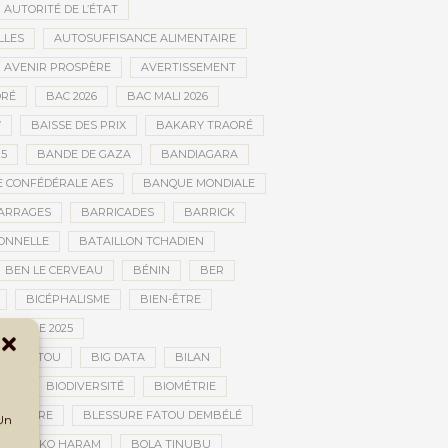
AUTORITÉ DE L’ÉTAT
LLES
AUTOSUFFISANCE ALIMENTAIRE
AVENIR PROSPÈRE
AVERTISSEMENT
RÉ
BAC 2026
BAC MALI 2026
W
BAISSE DES PRIX
BAKARY TRAORÉ
25
BANDE DE GAZA
BANDIAGARA
 CONFÉDÉRALE AES
BANQUE MONDIALE
ARRAGES
BARRICADES
BARRICK
IONNELLE
BATAILLON TCHADIEN
BEN LE CERVEAU
BÉNIN
BER
BICÉPHALISME
BIEN-ÊTRE
TURELLE 2025
OMBOUCTOU
BIG DATA
BILAN
TOU
BIODIVERSITÉ
BIOMÉTRIE
E GUERRE
BLESSURE FATOU DEMBÉLÉ
 Un
BOKO HARAM
BOLA TINUBU