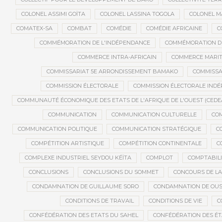
COLONEL ASSIMI GOÏTA
COLONEL LASSINA TOGOLA
COLONEL 
COMATEX-SA
COMBAT
COMÉDIE
COMÉDIE AFRICAINE
C
COMMÉMORATION DE L'INDÉPENDANCE
COMMÉMORATION DU
COMMERCE INTRA-AFRICAIN
COMMERCE MARIT
COMMISSARIAT 5E ARRONDISSEMENT BAMAKO
COMMISSA
COMMISSION ÉLECTORALE
COMMISSION ÉLECTORALE IND
COMMUNAUTÉ ÉCONOMIQUE DES ETATS DE L'AFRIQUE DE L'OUEST (CEDE
COMMUNICATION
COMMUNICATION CULTURELLE
COM
COMMUNICATION POLITIQUE
COMMUNICATION STRATÉGIQUE
C
COMPÉTITION ARTISTIQUE
COMPÉTITION CONTINENTALE
C
COMPLEXE INDUSTRIEL SEYDOU KÉÏTA
COMPLOT
COMPTABILI
CONCLUSIONS
CONCLUSIONS DU SOMMET
CONCOURS DE LA
CONDAMNATION DE GUILLAUME SORO
CONDAMNATION DE OU
CONDITIONS DE TRAVAIL
CONDITIONS DE VIE
C
CONFÉDÉRATION DES ETATS DU SAHEL
CONFÉDÉRATION DES ÉT