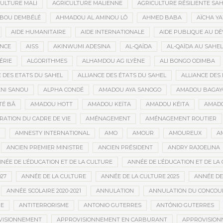
ULTURE MALI
AGRICULTURE MALIENNE
AGRICULTURE RÉSILIENTE SA
IBOU DEMBÉLÉ
AHMADOU AL AMINOU LÔ
AHMED BABA
AÏCHA Y
AIDE HUMANITAIRE
AIDE INTERNATIONALE
AIDE PUBLIQUE AU D
ANCE
AISS
AKINWUMI ADESINA
AL-QAÏDA
AL-QAÏDA AU SAHEL
ÉRIE
ALGORITHMES
ALHAMDOU AG ILYÈNE
ALI BONGO ODIMBA
E DES ETATS DU SAHEL
ALLIANCE DES ÉTATS DU SAHEL
ALLIANCE DES 
NI SANOU
ALPHA CONDÉ
AMADOU AYA SANOGO
AMADOU BAGAY
É BÂ
AMADOU HOTT
AMADOU KEÏTA
AMADOU KÉITA
AMADO
RATION DU CADRE DE VIE
AMÉNAGEMENT
AMÉNAGEMENT ROUTIER
AMNESTY INTERNATIONAL
AMO
AMOUR
AMOUREUX
A
ANCIEN PREMIER MINISTRE
ANCIEN PRÉSIDENT
ANDRY RAJOELINA
NÉE DE L’ÉDUCATION ET DE LA CULTURE
ANNÉE DE L’ÉDUCATION ET DE LA 
27
ANNÉE DE LA CULTURE
ANNÉE DE LA CULTURE 2025
ANNÉE DE
ANNÉE SCOLAIRE 2020-2021
ANNULATION
ANNULATION DU CONCOUR
ME
ANTITERRORISME
ANTONIO GUTERRES
ANTÓNIO GUTERRES
VISIONNEMENT
APPROVISIONNEMENT EN CARBURANT
APPROVISION