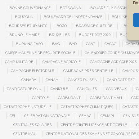
l’é
BONNE GOUVERNANCE
BOTSWANA
BOUARÉ FILY SISSOKO
BOUGOUNI
BOULEVARD DE L’INDÉPENDANCE
BOULIKESSI
BOURSES ÉTUDIANTS
BOZO
BRASSAGE CULTUREL
BRÉMA E
BRUNO LE MAIRE
BRUXELLES
BUDGET 2027-2029
BUDGET A
BURKINA FASO
BVG
BYD
CAAT
CACAO
CADAS
CAISSE MALIENNE DE SÉCURITÉ SOCIALE
CALENDRIER COUPE DU MOND
CAMP MILITAIRE
CAMPAGNE AGRICOLE
CAMPAGNE AGRICOLE 2025
CAMPAGNE ÉLECTORALE
CAMPAGNE PRÉSIDENTIELLE
CAMPUS 
CANADA
CANAM
CANCER DU SEIN
CANDIDATS DEF
CANDIDATURE ONU
CANICULE
CANICULES
CANIVEAUX
C
CAPITOLE
CARBURANT
CARBURANT MALI
CAR
CATASTROPHE NATURELLE
CATASTROPHES CLIMATIQUES
CATASTR
CEI
CÉLÉBRATION NATIONALE
CEMAC
CEMAPI
CEN-SN
CENTRALES SOLAIRES
CENTRE D'INTELLIGENCE ARTIFICIELLE
C
CENTRE MALI
CENTRE NATIONAL DES EXAMENS ET CONCOURS DE L