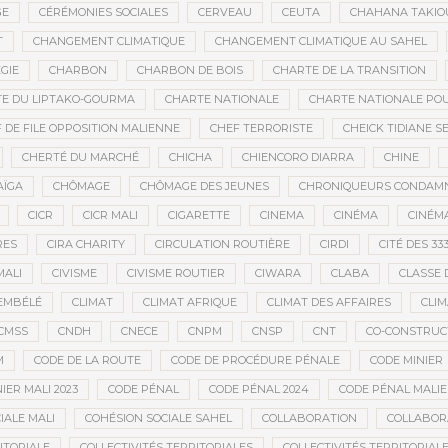
GE
CÉRÉMONIES SOCIALES
CERVEAU
CEUTA
CHAHANA TAKIO
T
CHANGEMENT CLIMATIQUE
CHANGEMENT CLIMATIQUE AU SAHEL
GIE
CHARBON
CHARBON DE BOIS
CHARTE DE LA TRANSITION
E DU LIPTAKO-GOURMA
CHARTE NATIONALE
CHARTE NATIONALE POU
 DE FILE OPPOSITION MALIENNE
CHEF TERRORISTE
CHEICK TIDIANE S
CHERTÉ DU MARCHÉ
CHICHA
CHIENCORO DIARRA
CHINE
AÏGA
CHÔMAGE
CHÔMAGE DES JEUNES
CHRONIQUEURS CONDAM
CICR
CICR MALI
CIGARETTE
CINEMA
CINÉMA
CINÉMA
RES
CIRA CHARITY
CIRCULATION ROUTIÈRE
CIRDI
CITÉ DES 33
MALI
CIVISME
CIVISME ROUTIER
CIWARA
CLABA
CLASSE 
EMBÉLÉ
CLIMAT
CLIMAT AFRIQUE
CLIMAT DES AFFAIRES
CLIM
CMSS
CNDH
CNECE
CNPM
CNSP
CNT
CO-CONSTRUC
M
CODE DE LA ROUTE
CODE DE PROCÉDURE PÉNALE
CODE MINIER
IER MALI 2023
CODE PÉNAL
CODE PÉNAL 2024
CODE PÉNAL MALI
IALE MALI
COHÉSION SOCIALE SAHEL
COLLABORATION
COLLABOR
ITORIALE
COLLECTIVITÉS TERRITORIALES
COLLECTIVITÉS TERRITORIALE