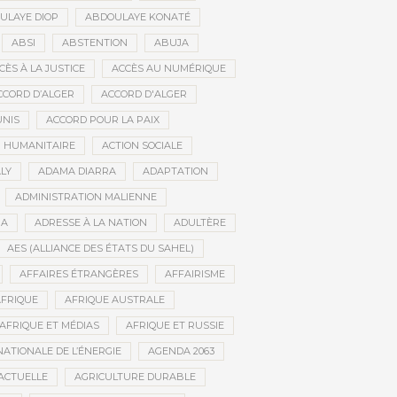
ULAYE DIOP
ABDOULAYE KONATÉ
ABSI
ABSTENTION
ABUJA
CÈS À LA JUSTICE
ACCÈS AU NUMÉRIQUE
CCORD D’ALGER
ACCORD D'ALGER
UNIS
ACCORD POUR LA PAIX
N HUMANITAIRE
ACTION SOCIALE
LY
ADAMA DIARRA
ADAPTATION
ADMINISTRATION MALIENNE
BA
ADRESSE À LA NATION
ADULTÈRE
AES (ALLIANCE DES ÉTATS DU SAHEL)
AFFAIRES ÉTRANGÈRES
AFFAIRISME
FRIQUE
AFRIQUE AUSTRALE
AFRIQUE ET MÉDIAS
AFRIQUE ET RUSSIE
ATIONALE DE L’ÉNERGIE
AGENDA 2063
ACTUELLE
AGRICULTURE DURABLE