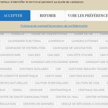
metteur d’identifier le terminal pendant sa durée de validation.
BOUBACAR BOCOUM
BOUBACAR DIANÉ
BOUBACAR DOUMBIA
B
BOULKESSI
BOURAKÉBOUGOU
BOUREM
BOURÉMA KANSAYE
ACCEPTER
REFUSER
VOIR LES PRÉFÉRENCE
LY DICKO
BRÉSIL
BRICE OLIGUI NGUEMA
BRICS
BRICS AFRIQ
Politique de cookies
Déclaration de confidentialité
GRICOLE
BUDGET DE LA PRÉSIDENCE
BUDGET NATIONAL
BUMDA
TRE
CADEAUX
CADRE DE CONCERTATION
CADRE DE VIE
CADR
E
CALENDRIER ÉLECTORAL
CAMEROUN
CAMIONS-CITERNES
C
CAMPAGNE DE DISTRIBUTION
CAMPAGNE DE VACCINATION
CAMPA
UNIVERSITAIRE
CAN 2023
CAN 2025
CAN CÔTE D'IVOIRE
CAN F
CANDIDATURE
CANDIDATURE D'OUSMANE SONKO
CANDIDATURE 
ANNABIS
CANTINES SCOLAIRES
CAP
CAPITAINE IBRAHIM TRAORÉ
TE D’IDENTITÉ BIOMÉTRIQUE
CARTE NINA
CARTONS ROUGES
CAS
OPHES NATURELLES
CAUTION 10 000 DOLLARS
CAUTION DE VISA
ESUP
CENOU
CENSURE
CENTRAFRIQUE
CENTRALE SOLAIRE
ENTRE DE SANTÉ COMMUNAUTAIRE
CENTRE DU MALI
CENTRE INTERN
’ÉDUCATION
CENTRES DE DONNÉES
CERCLE DE RÉFLEXION À DISTANC