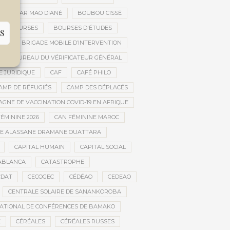
OUBACAR MAO DIANÉ
BOUBOU CISSÉ
BOURSES
BOURSES D'ÉTUDES
S
UE
BRIGADE MOBILE D’INTERVENTION
BUREAU DU VÉRIFICATEUR GÉNÉRAL
E JURIDIQUE
CAF
CAFÉ PHILO
AMP DE RÉFUGIÉS
CAMP DES DÉPLACÉS
GNE DE VACCINATION COVID-19 EN AFRIQUE
ÉMININE 2026
CAN FÉMININE MAROC
DE ALASSANE DRAMANE OUATTARA
CAPITAL HUMAIN
CAPITAL SOCIAL
ABLANCA
CATASTROPHE
CDAT
CECOGEC
CÉDÉAO
CEDEAO
CENTRALE SOLAIRE DE SANANKOROBA
ATIONAL DE CONFÉRENCES DE BAMAKO
E
CÉRÉALES
CÉRÉALES RUSSES