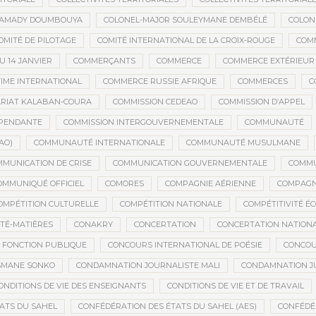
MAMADY DOUMBOUYA
COLONEL-MAJOR SOULEYMANE DEMBÉLÉ
COLON
OMITÉ DE PILOTAGE
COMITÉ INTERNATIONAL DE LA CROIX-ROUGE
COM
 14 JANVIER
COMMERÇANTS
COMMERCE
COMMERCE EXTÉRIEUR
IME INTERNATIONAL
COMMERCE RUSSIE AFRIQUE
COMMERCES
C
RIAT KALABAN-COURA
COMMISSION CEDEAO
COMMISSION D’APPEL
ÉPENDANTE
COMMISSION INTERGOUVERNEMENTALE
COMMUNAUTÉ
AO)
COMMUNAUTÉ INTERNATIONALE
COMMUNAUTÉ MUSULMANE
MUNICATION DE CRISE
COMMUNICATION GOUVERNEMENTALE
COMMU
OMMUNIQUÉ OFFICIEL
COMORES
COMPAGNIE AÉRIENNE
COMPAGNI
OMPÉTITION CULTURELLE
COMPÉTITION NATIONALE
COMPÉTITIVITÉ É
TÉ-MATIÈRES
CONAKRY
CONCERTATION
CONCERTATION NATION
 FONCTION PUBLIQUE
CONCOURS INTERNATIONAL DE POÉSIE
CONCOU
SMANE SONKO
CONDAMNATION JOURNALISTE MALI
CONDAMNATION JU
ONDITIONS DE VIE DES ENSEIGNANTS
CONDITIONS DE VIE ET DE TRAVAIL
ATS DU SAHEL
CONFÉDÉRATION DES ÉTATS DU SAHEL (AES)
CONFÉDÉ