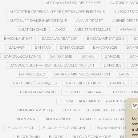
AUTONOMISATION DES FEMMES
AUTONOMISATI
AUTORITÉ INDÉPENDANTE DE GESTION DES ÉLECTIONS
AUTORITÉS C
AUTOSUFFISANCE ÉNERGÉTIQUE
AVANT-PROJET
AVENIR DES J
AVIATION CIVILE
AVOC
AXES STRATÉGIQUES
AZAWAD
BACCALAURÉAT
BACCALAURÉAT 2021
BACCALAURÉAT 2024
BA
BALAFON
BAMAKO
BAMAKO 2025
BAMAKO 2026
BAMAK
BANDIOUGOU DANTÉ
BANDITISME
BANGUI
BANQUE
BANQ
BANQUE OUEST-AFRICAINE DE DÉVELOPPEMENT
BANQUES
BAN
BARRICK GOLD
BARRICK MINING CORPORATION
BARS
BATTERIES ÉLECTRIQUES
BATTERIES LITHIUM
BAUXITE
B
BERNARD AYLWARD
BESOIN HUMANITAIRE
BESOINS HUM
BIENNALE AFRICAINE DE LA PHOTOGRAPHIE
BIENNALE ARTISTIQUE ET CULTURELLE DE TOMBOUCTOU 2025
B
Lor
BILAN 2024
BILAN ANNUEL
BILAN DE LA TRANSITION
BI
son
BLANCHIMENT
BLANCHIMENT D’ARGENT
BLANCHIMENT DE CAPI
ins
coo
BLOCKCHAIN
BLOCUS
BLOCUS ÉCONOMIQUE
BLOGING