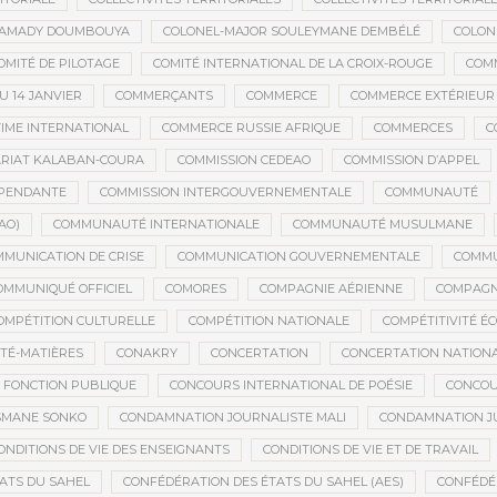
MAMADY DOUMBOUYA
COLONEL-MAJOR SOULEYMANE DEMBÉLÉ
COLON
OMITÉ DE PILOTAGE
COMITÉ INTERNATIONAL DE LA CROIX-ROUGE
COM
 14 JANVIER
COMMERÇANTS
COMMERCE
COMMERCE EXTÉRIEUR
IME INTERNATIONAL
COMMERCE RUSSIE AFRIQUE
COMMERCES
C
RIAT KALABAN-COURA
COMMISSION CEDEAO
COMMISSION D’APPEL
ÉPENDANTE
COMMISSION INTERGOUVERNEMENTALE
COMMUNAUTÉ
AO)
COMMUNAUTÉ INTERNATIONALE
COMMUNAUTÉ MUSULMANE
MUNICATION DE CRISE
COMMUNICATION GOUVERNEMENTALE
COMMU
OMMUNIQUÉ OFFICIEL
COMORES
COMPAGNIE AÉRIENNE
COMPAGNI
OMPÉTITION CULTURELLE
COMPÉTITION NATIONALE
COMPÉTITIVITÉ É
TÉ-MATIÈRES
CONAKRY
CONCERTATION
CONCERTATION NATION
 FONCTION PUBLIQUE
CONCOURS INTERNATIONAL DE POÉSIE
CONCOU
SMANE SONKO
CONDAMNATION JOURNALISTE MALI
CONDAMNATION JU
ONDITIONS DE VIE DES ENSEIGNANTS
CONDITIONS DE VIE ET DE TRAVAIL
ATS DU SAHEL
CONFÉDÉRATION DES ÉTATS DU SAHEL (AES)
CONFÉDÉ