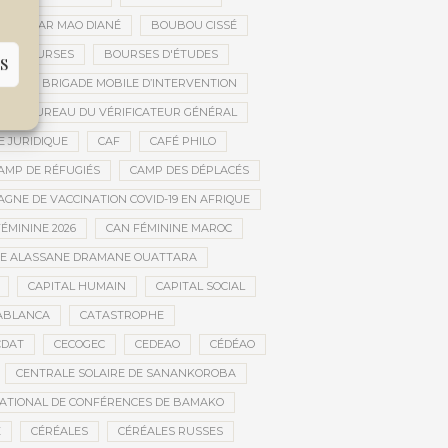
OUBACAR MAO DIANÉ
BOUBOU CISSÉ
BOURSES
BOURSES D'ÉTUDES
S
UE
BRIGADE MOBILE D’INTERVENTION
BUREAU DU VÉRIFICATEUR GÉNÉRAL
E JURIDIQUE
CAF
CAFÉ PHILO
AMP DE RÉFUGIÉS
CAMP DES DÉPLACÉS
GNE DE VACCINATION COVID-19 EN AFRIQUE
ÉMININE 2026
CAN FÉMININE MAROC
DE ALASSANE DRAMANE OUATTARA
CAPITAL HUMAIN
CAPITAL SOCIAL
ABLANCA
CATASTROPHE
CDAT
CECOGEC
CEDEAO
CÉDÉAO
CENTRALE SOLAIRE DE SANANKOROBA
ATIONAL DE CONFÉRENCES DE BAMAKO
E
CÉRÉALES
CÉRÉALES RUSSES