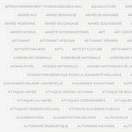
APPROVISIONNEMENT HYDROCARBURES MALI
AQUACULTURE
ARB
ARMÉE AES
ARMÉE BÉNINOISE
ARMÉE BURKINABÉ
AR
ARMÉE NIGÉRIANE
ARMÉE SOUDANAISE
ARMÉE SOUVERAINE
ARRESTATIONS
ARRÊTÉ INTERMINISTÉRIEL
ART
ART CONT
ARTISANAT
ARTISANAT AFRICAIN
ARTISANAT FÉMININ
AR
ARTISTES MALIENS
ARTS
ARTS ET CULTURE
ARTS MART
ASSEMBLÉE GÉNÉRALE
ASSEMBLÉE NATIONALE
ASSEMBLÉE 
ASSIMILATION
ASSISES NATIONALES
ASSISES NATIONALES DE 
ASSOCIATION BÉNÉVOLE POUR LA SOLIDARITÉ INCLUSIVE
ASSURANCE MALADIE UNIVERSELLE
ASSURANCE VOLONTAIRE
AST
ATTAQUE ARMÉE
ATTAQUE CONTRE LES FAMA
ATTAQUE DE BOU
ATTAQUES AU SAHEL
ATTAQUES COORDONNÉES
ATTAQUES
ATTAQUES TERRORISTES MALI
ATTEINTE AUX BIENS PUBLICS
A
AUGMENTATION
AUGMENTATION DES PRIX
AUTO-EMPLOI
AUTONOMIE ÉNERGÉTIQUE
AUTONOMIE MILITAIRE
AUTO