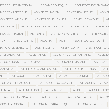
ITRAGE INTERNATIONAL
ARCANE POLITIQUE
ARCHITECTURE EN BAN
MÉE CONFÉDÉRALE
ARMÉE ET NATION
ARMÉE FRANÇAISE
ARMÉE
ARMÉE TCHADIENNE
ARMÉES SAHÉLIENNES
ARMELLE DAKOUO
A
EMPORAIN
ART CONTEMPORAIN AFRICAIN
ART ENGAGÉ
ART ET 
TISANAT MALIEN
ARTISANS
ARTISANS MALIENS
ARTISTE MALIEN
IAUX
ARTS VIVANTS
ASCOMA
ASIE
ASSA BADIALLO TOURÉ
NATIONALE SÉNÉGAL
ASSIMI GOITA
ASSIMI GOÏTA
ASSIMI GOITA 
LA REFONDATION
ASSISTANCE
ASSISTANCE HUMANITAIRE
ASSISTA
ASSOCIATIONS DE CONSOMMATEURS
ASSURANCE MALADIE
ASSURANCE
RAZENECA
ATELIER DE CLARIFICATION
ATELIER DE RÉFLEXION
ATE
NTI
ATTAQUE DE TINZAOUATÈNE
ATTAQUE TERRORISTE
ATTAQUE
 DJIHADISTES AU SAHEL
ATTAQUES DU 25 AVRIL
ATTAQUES DU 25 AVR
TTENTAT
ATTÉNUATION
ATTRACTIVITÉ
AUDIT
AUDIT FINANC
AUTODÉTERMINATION
AUTOÉDITION
AUTOMATISATION
AUTO
NOMIE RÉGIONALE
AUTONOMIE STRATÉGIQUE
AUTONOMISATION