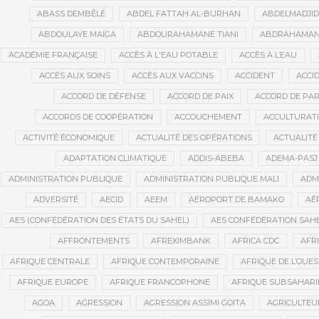
ABASS DEMBÉLÉ
ABDEL FATTAH AL-BURHAN
ABDELMADJI
ABDOULAYE MAÏGA
ABDOURAHAMANE TIANI
ABDRAHAMANE
ACADÉMIE FRANÇAISE
ACCÈS À L'EAU POTABLE
ACCÈS À L’EAU
ACCÈS AUX SOINS
ACCÈS AUX VACCINS
ACCIDENT
ACCI
ACCORD DE DÉFENSE
ACCORD DE PAIX
ACCORD DE PAR
ACCORDS DE COOPÉRATION
ACCOUCHEMENT
ACCULTURAT
ACTIVITÉ ÉCONOMIQUE
ACTUALITÉ DES OPÉRATIONS
ACTUALITÉ
ADAPTATION CLIMATIQUE
ADDIS-ABEBA
ADEMA-PASJ
ADMINISTRATION PUBLIQUE
ADMINISTRATION PUBLIQUE MALI
ADM
ADVERSITÉ
AECID
AEEM
AÉROPORT DE BAMAKO
AÉ
AES (CONFÉDÉRATION DES ÉTATS DU SAHEL)
AES CONFÉDÉRATION SAH
AFFRONTEMENTS
AFREXIMBANK
AFRICA CDC
AFR
AFRIQUE CENTRALE
AFRIQUE CONTEMPORAINE
AFRIQUE DE L’OUES
AFRIQUE EUROPE
AFRIQUE FRANCOPHONE
AFRIQUE SUBSAHAR
AGOA
AGRESSION
AGRESSION ASSIMI GOITA
AGRICULTEU