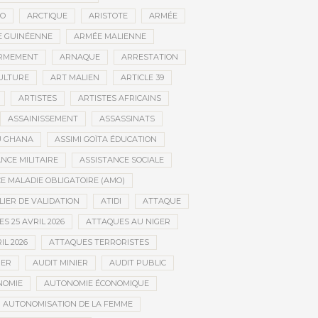
CO
ARCTIQUE
ARISTOTE
ARMÉE
 GUINÉENNE
ARMÉE MALIENNE
RMEMENT
ARNAQUE
ARRESTATION
CULTURE
ART MALIEN
ARTICLE 39
ARTISTES
ARTISTES AFRICAINS
ASSAINISSEMENT
ASSASSINATS
AU GHANA
ASSIMI GOÏTA ÉDUCATION
NCE MILITAIRE
ASSISTANCE SOCIALE
 MALADIE OBLIGATOIRE (AMO)
LIER DE VALIDATION
ATIDI
ATTAQUE
S 25 AVRIL 2026
ATTAQUES AU NIGER
IL 2026
ATTAQUES TERRORISTES
IER
AUDIT MINIER
AUDIT PUBLIC
NOMIE
AUTONOMIE ÉCONOMIQUE
AUTONOMISATION DE LA FEMME