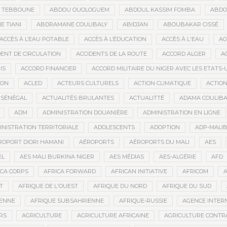
D TEBBOUNE
ABDOU OUOLOGUEM
ABDOUL KASSIM FOMBA
ABDO
 TIANI
ABDRAMANE COULIBALY
ABIDJAN
ABOUBAKAR CISSÉ
ACCÈS À L’EAU POTABLE
ACCÈS À L’ÉDUCATION
ACCÈS À L'EAU
AC
DENT DE CIRCULATION
ACCIDENTS DE LA ROUTE
ACCORD ALGER
A
IS
ACCORD FINANCIER
ACCORD MILITAIRE DU NIGER AVEC LES ETATS-
ION
ACLED
ACTEURS CULTURELS
ACTION CLIMATIQUE
ACTIO
 SÉNÉGAL
ACTUALITÉS BRULANTES
ACTUALITTÉ
ADAMA COULIBA
ADM
ADMINISTRATION DOUANIÈRE
ADMINISTRATION EN LIGNE
INISTRATION TERRITORIALE
ADOLESCENTS
ADOPTION
ADP-MALI
ROPORT DIORI HAMANI
AÉROPORTS
AÉROPORTS DU MALI
AES
EL
AES MALI BURKINA NIGER
AES MÉDIAS
AES-ALGÉRIE
AFD
ICA CORPS
AFRICA FORWARD
AFRICAN INITIATIVE
AFRICOM
A
T
AFRIQUE DE L'OUEST
AFRIQUE DU NORD
AFRIQUE DU SUD
IENNE
AFRIQUE SUBSAHRIENNE
AFRIQUE-RUSSIE
AGENCE INTERN
RS
AGRICULTURE
AGRICULTURE AFRICAINE
AGRICULTURE CONTR