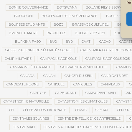
l’é
BONNE GOUVERNANCE
BOTSWANA
BOUARÉ FILY SISSOKO
BOUGOUNI
BOULEVARD DE L’INDÉPENDANCE
BOULIKESSI
BOURSES ÉTUDIANTS
BOZO
BRASSAGE CULTUREL
BRÉMA E
BRUNO LE MAIRE
BRUXELLES
BUDGET 2027-2029
BUDGET A
BURKINA FASO
BVG
BYD
CAAT
CACAO
CADAS
CAISSE MALIENNE DE SÉCURITÉ SOCIALE
CALENDRIER COUPE DU MOND
CAMP MILITAIRE
CAMPAGNE AGRICOLE
CAMPAGNE AGRICOLE 2025
CAMPAGNE ÉLECTORALE
CAMPAGNE PRÉSIDENTIELLE
CAMPUS 
CANADA
CANAM
CANCER DU SEIN
CANDIDATS DEF
CANDIDATURE ONU
CANICULE
CANICULES
CANIVEAUX
C
CAPITOLE
CARBURANT
CARBURANT MALI
CAR
CATASTROPHE NATURELLE
CATASTROPHES CLIMATIQUES
CATASTR
CEI
CÉLÉBRATION NATIONALE
CEMAC
CEMAPI
CEN-SN
CENTRALES SOLAIRES
CENTRE D'INTELLIGENCE ARTIFICIELLE
C
CENTRE MALI
CENTRE NATIONAL DES EXAMENS ET CONCOURS DE L