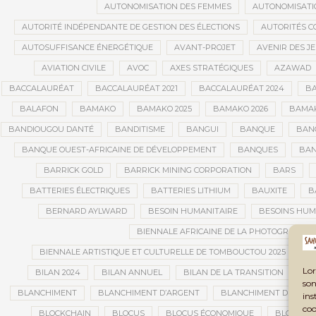
AUTONOMISATION DES FEMMES
AUTONOMISATI
AUTORITÉ INDÉPENDANTE DE GESTION DES ÉLECTIONS
AUTORITÉS C
AUTOSUFFISANCE ÉNERGÉTIQUE
AVANT-PROJET
AVENIR DES J
AVIATION CIVILE
AVOC
AXES STRATÉGIQUES
AZAWAD
BACCALAURÉAT
BACCALAURÉAT 2021
BACCALAURÉAT 2024
BA
BALAFON
BAMAKO
BAMAKO 2025
BAMAKO 2026
BAMAK
BANDIOUGOU DANTÉ
BANDITISME
BANGUI
BANQUE
BANQ
BANQUE OUEST-AFRICAINE DE DÉVELOPPEMENT
BANQUES
BAN
BARRICK GOLD
BARRICK MINING CORPORATION
BARS
BATTERIES ÉLECTRIQUES
BATTERIES LITHIUM
BAUXITE
B
BERNARD AYLWARD
BESOIN HUMANITAIRE
BESOINS HUM
BIENNALE AFRICAINE DE LA PHOTOGRAPHIE
BIENNALE ARTISTIQUE ET CULTURELLE DE TOMBOUCTOU 2025
B
Lor
BILAN 2024
BILAN ANNUEL
BILAN DE LA TRANSITION
BI
son
BLANCHIMENT
BLANCHIMENT D’ARGENT
BLANCHIMENT DE CAPI
ins
coo
BLOCKCHAIN
BLOCUS
BLOCUS ÉCONOMIQUE
BLOGING