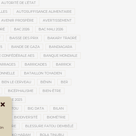
AUTORITÉ DE L’ÉTAT
LLES
AUTOSUFFISANCE ALIMENTAIRE
AVENIR PROSPÈRE
AVERTISSEMENT
RÉ
BAC 2026
BAC MALI 2026
W
BAISSE DES PRIX
BAKARY TRAORÉ
25
BANDE DE GAZA
BANDIAGARA
 CONFÉDÉRALE AES
BANQUE MONDIALE
ARRAGES
BARRICADES
BARRICK
IONNELLE
BATAILLON TCHADIEN
BEN LE CERVEAU
BÉNIN
BER
BICÉPHALISME
BIEN-ÊTRE
TURELLE 2025
OMBOUCTOU
BIG DATA
BILAN
TOU
BIODIVERSITÉ
BIOMÉTRIE
E GUERRE
BLESSURE FATOU DEMBÉLÉ
 Un
BOKO HARAM
BOLA TINUBU