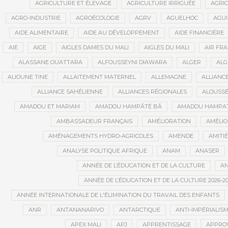
AGRICULTURE ET ÉLEVAGE
AGRICULTURE IRRIGUÉE
AGRIC
AGRO-INDUSTRIE
AGROÉCOLOGIE
AGRV
AGUELHOC
AGU
AIDE ALIMENTAIRE
AIDE AU DÉVELOPPEMENT
AIDE FINANCIÈRE
AIE
AIGE
AIGLES DAMES DU MALI
AIGLES DU MALI
AIR FR
ALASSANE OUATTARA
ALFOUSSEYNI DIAWARA
ALGER
ALG
ALIOUNE TINE
ALLAITEMENT MATERNEL
ALLEMAGNE
ALLIANC
ALLIANCE SAHÉLIENNE
ALLIANCES RÉGIONALES
ALOUSSÉ
AMADOU ET MARIAM
AMADOU HAMPÂTÉ BÂ
AMADOU HAMPAT
AMBASSADEUR FRANÇAIS
AMÉLIORATION
AMÉLIO
AMÉNAGEMENTS HYDRO-AGRICOLES
AMENDE
AMITIÉ
ANALYSE POLITIQUE AFRIQUE
ANAM
ANASER
ANNÉE DE L’ÉDUCATION ET DE LA CULTURE
AN
ANNÉE DE L’ÉDUCATION ET DE LA CULTURE 2026-20
ANNÉE INTERNATIONALE DE L'ÉLIMINATION DU TRAVAIL DES ENFANTS
ANR
ANTANANARIVO
ANTARCTIQUE
ANTI-IMPÉRIALIS
APEX MALI
APJ
APPRENTISSAGE
APPRO