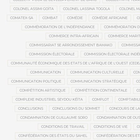
COLONEL ASSIMI GOÏTA
COLONEL LASSINA TOGOLA
COLONEL 
COMATEX-SA
COMBAT
COMÉDIE
COMÉDIE AFRICAINE
C
COMMÉMORATION DE L'INDÉPENDANCE
COMMÉMORATION DU
COMMERCE INTRA-AFRICAIN
COMMERCE MARIT
COMMISSARIAT 5E ARRONDISSEMENT BAMAKO
COMMISSA
COMMISSION ÉLECTORALE
COMMISSION ÉLECTORALE IND
COMMUNAUTÉ ÉCONOMIQUE DES ETATS DE L'AFRIQUE DE L'OUEST (CEDE
COMMUNICATION
COMMUNICATION CULTURELLE
COM
COMMUNICATION POLITIQUE
COMMUNICATION STRATÉGIQUE
C
COMPÉTITION ARTISTIQUE
COMPÉTITION CONTINENTALE
C
COMPLEXE INDUSTRIEL SEYDOU KÉÏTA
COMPLOT
COMPTABILI
CONCLUSIONS
CONCLUSIONS DU SOMMET
CONCOURS DE LA
CONDAMNATION DE GUILLAUME SORO
CONDAMNATION DE OU
CONDITIONS DE TRAVAIL
CONDITIONS DE VIE
C
CONFÉDÉRATION DES ÉTATS DU SAHEL
CONFÉDÉRATION DES ET