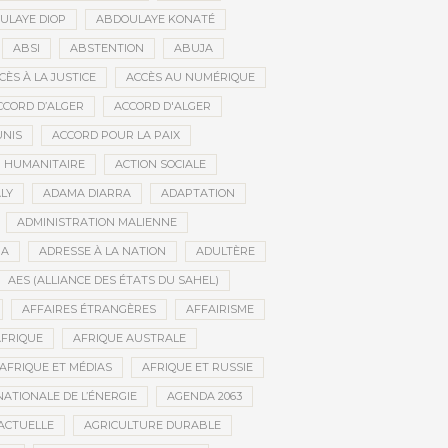
ULAYE DIOP
ABDOULAYE KONATÉ
ABSI
ABSTENTION
ABUJA
CÈS À LA JUSTICE
ACCÈS AU NUMÉRIQUE
CCORD D’ALGER
ACCORD D'ALGER
UNIS
ACCORD POUR LA PAIX
N HUMANITAIRE
ACTION SOCIALE
LY
ADAMA DIARRA
ADAPTATION
ADMINISTRATION MALIENNE
BA
ADRESSE À LA NATION
ADULTÈRE
AES (ALLIANCE DES ÉTATS DU SAHEL)
AFFAIRES ÉTRANGÈRES
AFFAIRISME
FRIQUE
AFRIQUE AUSTRALE
AFRIQUE ET MÉDIAS
AFRIQUE ET RUSSIE
ATIONALE DE L’ÉNERGIE
AGENDA 2063
ACTUELLE
AGRICULTURE DURABLE