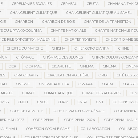
GE
CÉRÉMONIES SOCIALES
CERVEAU
CEUTA
CHAHANA TAKIO
T
CHANGEMENT CLIMATIQUE
CHANGEMENT CLIMATIQUE AU SAHEL
GIE
CHARBON
CHARBON DE BOIS
CHARTE DE LA TRANSITION
E DU LIPTAKO-GOURMA
CHARTE NATIONALE
CHARTE NATIONALE POU
 DE FILE OPPOSITION MALIENNE
CHEF TERRORISTE
CHEICK TIDIANE S
CHERTÉ DU MARCHÉ
CHICHA
CHIENCORO DIARRA
CHINE
AÏGA
CHÔMAGE
CHÔMAGE DES JEUNES
CHRONIQUEURS CONDAM
CICR
CICR MALI
CIGARETTE
CINEMA
CINÉMA
CINÉMA
RES
CIRA CHARITY
CIRCULATION ROUTIÈRE
CIRDI
CITÉ DES 33
MALI
CIVISME
CIVISME ROUTIER
CIWARA
CLABA
CLASSE 
EMBÉLÉ
CLIMAT
CLIMAT AFRIQUE
CLIMAT DES AFFAIRES
CLIM
CMSS
CNDH
CNECE
CNPM
CNSP
CNT
CO-CONSTRUC
M
CODE DE LA ROUTE
CODE DE PROCÉDURE PÉNALE
CODE MINIER
IER MALI 2023
CODE PÉNAL
CODE PÉNAL 2024
CODE PÉNAL MALI
IALE MALI
COHÉSION SOCIALE SAHEL
COLLABORATION
COLLABOR
ITORIALE
COLLECTIVITÉS TERRITORIALES
COLLECTIVITÉS TERRITORIALE