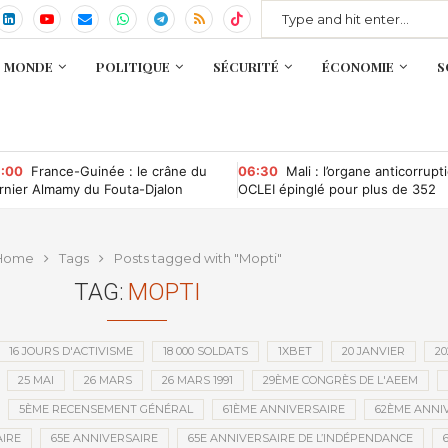
MONDE
POLITIQUE
SÉCURITÉ
ÉCONOMIE
S
:00
France-Guinée : le crâne du
06:30
Mali : l’organe anticorrupt
rnier Almamy du Fouta-Djalon
OCLEI épinglé pour plus de 352
entôt rapatrié ?
millions de FCFA d’irrégularités
financières
Home
Tags
Posts tagged with "Mopti"
TAG:
MOPTI
16 JOURS D'ACTIVISME
18 000 SOLDATS
1XBET
20 JANVIER
20
25 MAI
26 MARS
26 MARS 1991
29ÈME CONGRÈS DE L'AEEM
5ÈME RECENSEMENT GÉNÉRAL
61ÈME ANNIVERSAIRE
62ÈME ANNI
IRE
65E ANNIVERSAIRE
65E ANNIVERSAIRE DE L’INDÉPENDANCE