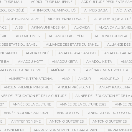
ULTURE MALI
AGRICULTURE MALIENNE
AGRICULTURE RÉSILIENTE SA
IBOU DEMBÉLÉ
AHMADOU AL AMINOU LÔ
AHMED BABA
AÏCHA Y
AIDE HUMANITAIRE
AIDE INTERNATIONALE
AIDE PUBLIQUE AU D
ANCE
AISS
AKINWUMI ADESINA
AL-QAÏDA
AL-QAÏDA AU SAHEL
ÉRIE
ALGORITHMES
ALHAMDOU AG ILYÈNE
ALI BONGO ODIMBA
E DES ÉTATS DU SAHEL
ALLIANCE DES ETATS DU SAHEL
ALLIANCE DES 
NI SANOU
ALPHA CONDÉ
AMADOU AYA SANOGO
AMADOU BAGAY
É BÂ
AMADOU HOTT
AMADOU KÉITA
AMADOU KEÏTA
AMADO
RATION DU CADRE DE VIE
AMÉNAGEMENT
AMÉNAGEMENT ROUTIER
AMNESTY INTERNATIONAL
AMO
AMOUR
AMOUREUX
A
ANCIEN PREMIER MINISTRE
ANCIEN PRÉSIDENT
ANDRY RAJOELINA
NÉE DE L’ÉDUCATION ET DE LA CULTURE
ANNÉE DE L’ÉDUCATION ET DE LA 
27
ANNÉE DE LA CULTURE
ANNÉE DE LA CULTURE 2025
ANNÉE DE
ANNÉE SCOLAIRE 2020-2021
ANNULATION
ANNULATION DU CONCOUR
ME
ANTITERRORISME
ANTÓNIO GUTERRES
ANTONIO GUTERRES
VISIONNEMENT
APPROVISIONNEMENT EN CARBURANT
APPROVISION