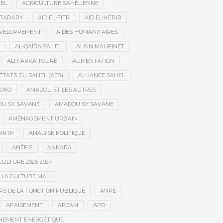
HEL
AGRICULTURE SAHÉLIENNE
ATABARY
AÏD EL-FITR
AÏD EL-KÉBIR
ÉVELOPPEMENT
AIDES HUMANITAIRES
AL-QAÏDA SAHEL
ALAIN MAUFINET
ALI FARKA TOURÉ
ALIMENTATION
ÉTATS DU SAHEL (AES)
ALLIANCE SAHEL
OKO
AMADOU ET LES AUTRES
U SY SAVANÉ
AMADOU SY SAVANE
AMÉNAGEMENT URBAIN
MRTP
ANALYSE POLITIQUE
ANÉFIS
ANKARA
CULTURE 2026-2027
 LA CULTURE MALI
S DE LA FONCTION PUBLIQUE
ANPE
APAISEMENT
APCAM
APD
NEMENT ÉNERGÉTIQUE