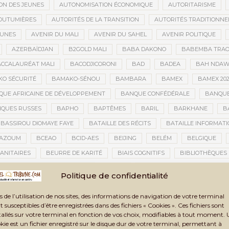
ON DES JEUNES
AUTONOMISATION ÉCONOMIQUE
AUTORITARISME
OUTUMIÈRES
AUTORITÉS DE LA TRANSITION
AUTORITÉS TRADITIONNE
EUNES
AVENIR DU MALI
AVENIR DU SAHEL
AVENIR POLITIQUE
AZERBAÏDJAN
B2GOLD MALI
BABA DAKONO
BABEMBA TRAO
CCALAURÉAT MALI
BACODJICORONI
BAD
BADEA
BAH NDA
O SÉCURITÉ
BAMAKO-SÉNOU
BAMBARA
BAMEX
BAMEX 20
UE AFRICAINE DE DÉVELOPPEMENT
BANQUE CONFÉDÉRALE
BANQUE
QUES RUSSES
BAPHO
BAPTÊMES
BARIL
BARKHANE
B
BASSIROU DIOMAYE FAYE
BATAILLE DES RÉCITS
BATAILLE INFORMAT
AZOUM
BCEAO
BCID-AES
BEIJING
BELÉM
BELGIQUE
ANITAIRES
BEURRE DE KARITÉ
BIAIS COGNITIFS
BIBLIOTHÈQUES
BIENNALE ARTISTIQUE ET CULTURELLE
BIENNALE ARTISTIQUE ET CUL
Politique de confidentialité
IENNALE ARTISTIQUE ET CULTURELLE TOMBOUCTOU 2025
BIENNALE DE T
s de l’utilisation de nos sites, des informations de navigation de votre terminal
LAN DES ACTIVITÉS
BILAN ET PERSPECTIVES
BILAN HUMAIN
BIN
t susceptibles d’être enregistrées dans des fichiers « Cookies ». Ces fichiers sont
TAUX
BLASPHÈME
BLÉ
BLÉ RUSSE
BLESSÉS
BLESSÉS D
tallés sur votre terminal en fonction de vos choix, modifiables à tout moment.
kie est un fichier enregistré sur le disque dur de votre terminal, permettant à
BNDA
BOAD
BOBO-DIOULASSO
BOGOLAN
BOKAR BIRO