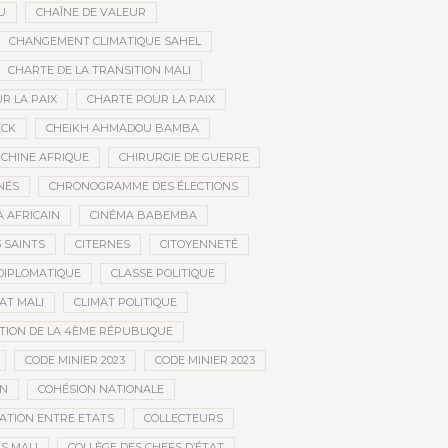
U
CHAÎNE DE VALEUR
CHANGEMENT CLIMATIQUE SAHEL
CHARTE DE LA TRANSITION MALI
R LA PAIX
CHARTE POUR LA PAIX
ECK
CHEIKH AHMADOU BAMBA
CHINE AFRIQUE
CHIRURGIE DE GUERRE
NÉS
CHRONOGRAMME DES ÉLECTIONS
 AFRICAIN
CINÉMA BABEMBA
3 SAINTS
CITERNES
CITOYENNETÉ
DIPLOMATIQUE
CLASSE POLITIQUE
AT MALI
CLIMAT POLITIQUE
TION DE LA 4ÈME RÉPUBLIQUE
CODE MINIER 2023
CODE MINIER 2023
EN
COHÉSION NATIONALE
ATION ENTRE ETATS
COLLECTEURS
S MALI
COLLÈGE DES CHEFS D’ÉTAT