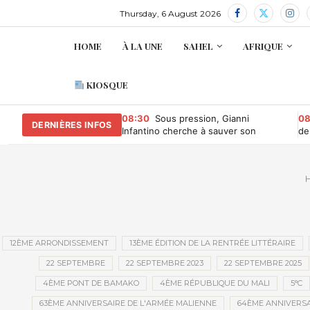
Thursday, 6 August 2026
HOME
À LA UNE
SAHEL
AFRIQUE
KIOSQUE
08:30
Sous pression, Gianni
08
DERNIÈRES INFOS
Infantino cherche à sauver son
de
mandat à la tête de la Fifa
bi
12ÈME ARRONDISSEMENT
13ÈME ÉDITION DE LA RENTRÉE LITTÉRAIRE
22 SEPTEMBRE
22 SEPTEMBRE 2023
22 SEPTEMBRE 2025
4ÈME PONT DE BAMAKO
4ÈME RÉPUBLIQUE DU MALI
5°C
63ÈME ANNIVERSAIRE DE L'ARMÉE MALIENNE
64ÈME ANNIVERSA