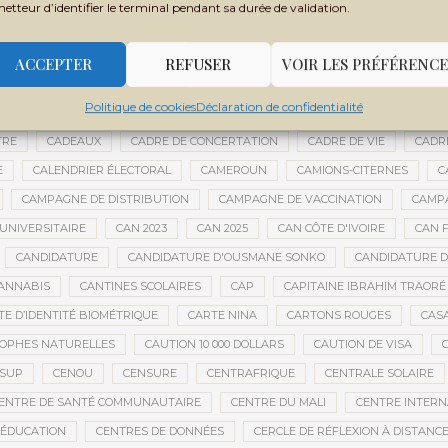
metteur d’identifier le terminal pendant sa durée de validation.
BOUBACAR BOCOUM
BOUBACAR DIANÉ
BOUBACAR DOUMBIA
B
BOULKESSI
BOURAKÉBOUGOU
BOUREM
BOURÉMA KANSAYE
ACCEPTER
REFUSER
VOIR LES PRÉFÉRENCE
LY DICKO
BRÉSIL
BRICE OLIGUI NGUEMA
BRICS
BRICS AFRIQ
Politique de cookies
Déclaration de confidentialité
GRICOLE
BUDGET DE LA PRÉSIDENCE
BUDGET NATIONAL
BUMDA
TRE
CADEAUX
CADRE DE CONCERTATION
CADRE DE VIE
CADR
E
CALENDRIER ÉLECTORAL
CAMEROUN
CAMIONS-CITERNES
C
CAMPAGNE DE DISTRIBUTION
CAMPAGNE DE VACCINATION
CAMPA
UNIVERSITAIRE
CAN 2023
CAN 2025
CAN CÔTE D'IVOIRE
CAN F
CANDIDATURE
CANDIDATURE D'OUSMANE SONKO
CANDIDATURE 
ANNABIS
CANTINES SCOLAIRES
CAP
CAPITAINE IBRAHIM TRAORÉ
TE D’IDENTITÉ BIOMÉTRIQUE
CARTE NINA
CARTONS ROUGES
CAS
OPHES NATURELLES
CAUTION 10 000 DOLLARS
CAUTION DE VISA
ESUP
CENOU
CENSURE
CENTRAFRIQUE
CENTRALE SOLAIRE
ENTRE DE SANTÉ COMMUNAUTAIRE
CENTRE DU MALI
CENTRE INTERN
’ÉDUCATION
CENTRES DE DONNÉES
CERCLE DE RÉFLEXION À DISTANC