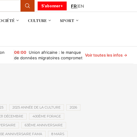
FR
|
EN
S'abonner+
OCIÉTÉ
CULTURE
SPORT
ion
06:00
Union africaine : le manque
Voir toutes les infos →
de données migratoires compromet
la gouvernance des migrations
25
2025 ANNÉE DE LA CULTURE
2026
31 DÉCEMBRE
400ÈME FORAGE
VERSAIRE
63ÈME ANNIVERSAIRE
65E ANNIVERSAIRE FAMA
8 MARS