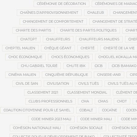
CÉRÉMONIE DE DÉCORATION
CÉRÉMONIES DE MARIA
CHAÎNES D’APPROVISIONNEMENT
CHALEUR
CHANGEMEN
CHANGEMENT DE COMPORTEMENT
CHANGEMENT DE STRATÉ
CHARTE DES PARTIS
CHARTE DES PARTIS POLITIQUES
CHART
CHATGPT
CHAUFFEURS
CHAUFFEURS MALIENS
CHEF
CHEPTEL MALIEN
CHÈQUE GÉANT
CHERTÉ
CHERTÉ DE LA VIE
CHOC ÉCONOMIQUE
CHOCS ÉCONOMIQUES
CHOGUEL KOKALLA M
CHU GABRIEL TOURÉ
CHUTE IBK
CICB
CICB BAMAKO
CINÉMA MALIEN
CINQUIÈME RÉPUBLIQUE
CINSERE-ANR
CIP
CIVIL DE SAN
CIVILISATION
CIVILS TUÉS
CIVILS TUÉS AU 
CLASSEMENT 2021
CLASSEMENT MONDIAL
CLÉMENT D
CLUBS PROFESSIONNELS
CMA
CMAS
CMDT
COALITION CITOYENNE POUR LE SAHEL
COBALT
COCAÏNE
COCE
CODE MINIER 2023 MALI
CODE MINIER MALI
CODE MIN
COHÉSION NATIONALE MALI
COHÉSION SOCIALE
COHÉSION SOC
COLLECTIF POUR LE DÉVELOPPEMENT DE BAKO
COLLECTIVITÉ TERR