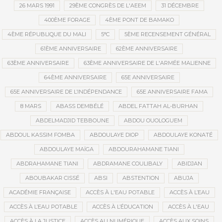
26 MARS 1991
29ÈME CONGRÈS DE L'AEEM
31 DÉCEMBRE
400ÈME FORAGE
4ÈME PONT DE BAMAKO
4ÈME RÉPUBLIQUE DU MALI
5°C
5ÈME RECENSEMENT GÉNÉRAL
61ÈME ANNIVERSAIRE
62ÈME ANNIVERSAIRE
63ÈME ANNIVERSAIRE
63ÈME ANNIVERSAIRE DE L'ARMÉE MALIENNE
64ÈME ANNIVERSAIRE
65E ANNIVERSAIRE
65E ANNIVERSAIRE DE L’INDÉPENDANCE
65E ANNIVERSAIRE FAMA
8 MARS
ABASS DEMBÉLÉ
ABDEL FATTAH AL-BURHAN
ABDELMADJID TEBBOUNE
ABDOU OUOLOGUEM
ABDOUL KASSIM FOMBA
ABDOULAYE DIOP
ABDOULAYE KONATÉ
ABDOULAYE MAÏGA
ABDOURAHAMANE TIANI
ABDRAHAMANE TIANI
ABDRAMANE COULIBALY
ABIDJAN
ABOUBAKAR CISSÉ
ABSI
ABSTENTION
ABUJA
ACADÉMIE FRANÇAISE
ACCÈS À L'EAU POTABLE
ACCÈS À L’EAU
ACCÈS À L’EAU POTABLE
ACCÈS À L’ÉDUCATION
ACCÈS À L'EAU
ACCÈS À LA JUSTICE
ACCÈS AU NUMÉRIQUE
ACCÈS AUX SOINS