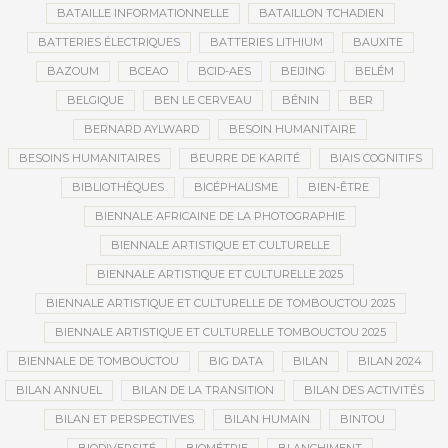
BATAILLE INFORMATIONNELLE
BATAILLON TCHADIEN
BATTERIES ÉLECTRIQUES
BATTERIES LITHIUM
BAUXITE
BAZOUM
BCEAO
BCID-AES
BEIJING
BELÉM
BELGIQUE
BEN LE CERVEAU
BÉNIN
BER
BERNARD AYLWARD
BESOIN HUMANITAIRE
BESOINS HUMANITAIRES
BEURRE DE KARITÉ
BIAIS COGNITIFS
BIBLIOTHÈQUES
BICÉPHALISME
BIEN-ÊTRE
BIENNALE AFRICAINE DE LA PHOTOGRAPHIE
BIENNALE ARTISTIQUE ET CULTURELLE
BIENNALE ARTISTIQUE ET CULTURELLE 2025
BIENNALE ARTISTIQUE ET CULTURELLE DE TOMBOUCTOU 2025
BIENNALE ARTISTIQUE ET CULTURELLE TOMBOUCTOU 2025
BIENNALE DE TOMBOUCTOU
BIG DATA
BILAN
BILAN 2024
BILAN ANNUEL
BILAN DE LA TRANSITION
BILAN DES ACTIVITÉS
BILAN ET PERSPECTIVES
BILAN HUMAIN
BINTOU