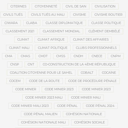
CITERNES
CITOYENNETÉ
CIVIL DE SAN
CIVILISATION
CIVILS TUÉS
CIVILS TUÉS AU MALI
CIVISME
CIVISME ROUTIER
CIWARA
CLABA
CLASSE DIPLOMATIQUE
CLASSE POLITIQUE
CLASSEMENT 2021
CLASSEMENT MONDIAL
CLÉMENT DEMBÉLÉ
CLIMAT
CLIMAT AFRIQUE
CLIMAT DES AFFAIRES
CLIMAT MALI
CLIMAT POLITIQUE
CLUBS PROFESSIONNELS
CMA
CMAS
CMDT
CMSS
CNDH
CNECE
CNPM
CNSP
CNT
CO-CONSTRUCTION DE LA 4ÈME RÉPUBLIQUE
COALITION CITOYENNE POUR LE SAHEL
COBALT
COCAÏNE
COCEM
CODE DE LA ROUTE
CODE DE PROCÉDURE PÉNALE
CODE MINIER
CODE MINIER 2023
CODE MINIER 2023
CODE MINIER 2023 MALI
CODE MINIER MALI
CODE MINIER MALI 2023
CODE PÉNAL
CODE PÉNAL 2024
CODE PÉNAL MALIEN
COHÉSION NATIONALE
COHÉSION NATIONALE MALI
COHÉSION SOCIALE