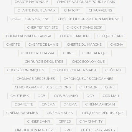
CHARTE NATIONALE
CHARTE NATIONALE POUR LA PAIX
CHARTE POUR LA PAIX
CHATGPT
CHAUFFEURS
CHAUFFEURS MALIENS
CHEF DE FILE OPPOSITION MALIENNE
CHEF TERRORISTE
CHEICK TIDIANE SECK
CHEIKH AHMADOU BAMBA
CHEPTEL MALIEN
CHÈQUE GÉANT
CHERTÉ
CHERTÉ DE LA VIE
CHERTÉ DU MARCHÉ
CHICHA
CHIENCORO DIARRA
CHINE
CHINE AFRIQUE
CHIRURGIE DE GUERRE
CHOC ÉCONOMIQUE
CHOCS ÉCONOMIQUES
CHOGUEL KOKALLA MAÏGA
CHÔMAGE
CHÔMAGE DES JEUNES
CHRONIQUEURS CONDAMNÉS
CHRONOGRAMME DES ÉLECTIONS
CHU GABRIEL TOURÉ
CHUTE IBK
CICB
CICB BAMAKO
CICR
CICR MALI
CIGARETTE
CINÉMA
CINEMA
CINÉMA AFRICAIN
CINÉMA BABEMBA
CINÉMA MALIEN
CINQUIÈME RÉPUBLIQUE
CINSERE-ANR
CIPRES
CIRA CHARITY
CIRCULATION ROUTIÈRE
CIRDI
CITÉ DES 333 SAINTS