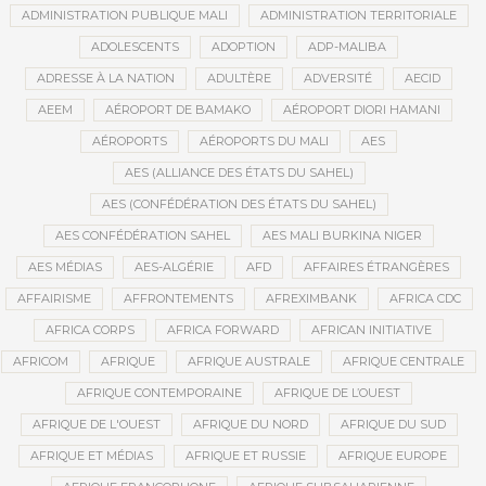
ADMINISTRATION PUBLIQUE MALI
ADMINISTRATION TERRITORIALE
ADOLESCENTS
ADOPTION
ADP-MALIBA
ADRESSE À LA NATION
ADULTÈRE
ADVERSITÉ
AECID
AEEM
AÉROPORT DE BAMAKO
AÉROPORT DIORI HAMANI
AÉROPORTS
AÉROPORTS DU MALI
AES
AES (ALLIANCE DES ÉTATS DU SAHEL)
AES (CONFÉDÉRATION DES ÉTATS DU SAHEL)
AES CONFÉDÉRATION SAHEL
AES MALI BURKINA NIGER
AES MÉDIAS
AES-ALGÉRIE
AFD
AFFAIRES ÉTRANGÈRES
AFFAIRISME
AFFRONTEMENTS
AFREXIMBANK
AFRICA CDC
AFRICA CORPS
AFRICA FORWARD
AFRICAN INITIATIVE
AFRICOM
AFRIQUE
AFRIQUE AUSTRALE
AFRIQUE CENTRALE
AFRIQUE CONTEMPORAINE
AFRIQUE DE L’OUEST
AFRIQUE DE L'OUEST
AFRIQUE DU NORD
AFRIQUE DU SUD
AFRIQUE ET MÉDIAS
AFRIQUE ET RUSSIE
AFRIQUE EUROPE