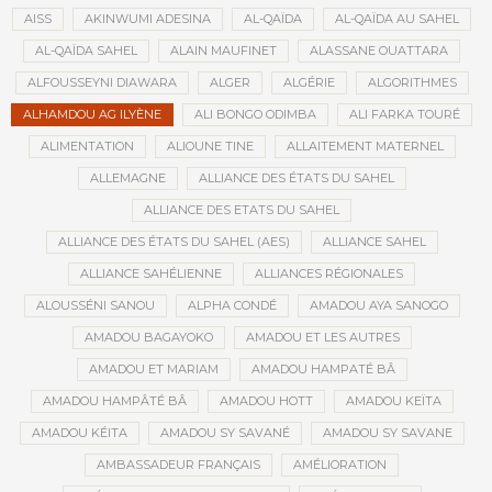
AISS
AKINWUMI ADESINA
AL-QAÏDA
AL-QAÏDA AU SAHEL
AL-QAÏDA SAHEL
ALAIN MAUFINET
ALASSANE OUATTARA
ALFOUSSEYNI DIAWARA
ALGER
ALGÉRIE
ALGORITHMES
ALHAMDOU AG ILYÈNE
ALI BONGO ODIMBA
ALI FARKA TOURÉ
ALIMENTATION
ALIOUNE TINE
ALLAITEMENT MATERNEL
ALLEMAGNE
ALLIANCE DES ÉTATS DU SAHEL
ALLIANCE DES ETATS DU SAHEL
ALLIANCE DES ÉTATS DU SAHEL (AES)
ALLIANCE SAHEL
ALLIANCE SAHÉLIENNE
ALLIANCES RÉGIONALES
ALOUSSÉNI SANOU
ALPHA CONDÉ
AMADOU AYA SANOGO
AMADOU BAGAYOKO
AMADOU ET LES AUTRES
AMADOU ET MARIAM
AMADOU HAMPATÉ BÂ
AMADOU HAMPÂTÉ BÂ
AMADOU HOTT
AMADOU KEÏTA
AMADOU KÉITA
AMADOU SY SAVANÉ
AMADOU SY SAVANE
AMBASSADEUR FRANÇAIS
AMÉLIORATION