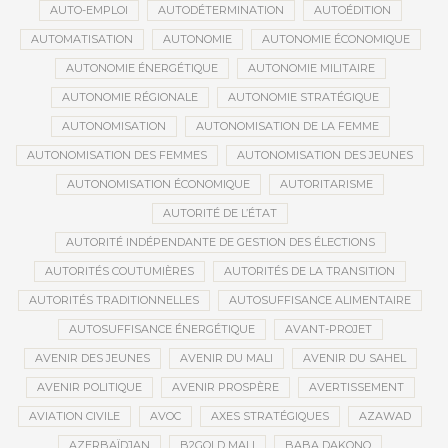
AUTO-EMPLOI
AUTODÉTERMINATION
AUTOÉDITION
AUTOMATISATION
AUTONOMIE
AUTONOMIE ÉCONOMIQUE
AUTONOMIE ÉNERGÉTIQUE
AUTONOMIE MILITAIRE
AUTONOMIE RÉGIONALE
AUTONOMIE STRATÉGIQUE
AUTONOMISATION
AUTONOMISATION DE LA FEMME
AUTONOMISATION DES FEMMES
AUTONOMISATION DES JEUNES
AUTONOMISATION ÉCONOMIQUE
AUTORITARISME
AUTORITÉ DE L’ÉTAT
AUTORITÉ INDÉPENDANTE DE GESTION DES ÉLECTIONS
AUTORITÉS COUTUMIÈRES
AUTORITÉS DE LA TRANSITION
AUTORITÉS TRADITIONNELLES
AUTOSUFFISANCE ALIMENTAIRE
AUTOSUFFISANCE ÉNERGÉTIQUE
AVANT-PROJET
AVENIR DES JEUNES
AVENIR DU MALI
AVENIR DU SAHEL
AVENIR POLITIQUE
AVENIR PROSPÈRE
AVERTISSEMENT
AVIATION CIVILE
AVOC
AXES STRATÉGIQUES
AZAWAD
AZERBAÏDJAN
B2GOLD MALI
BABA DAKONO