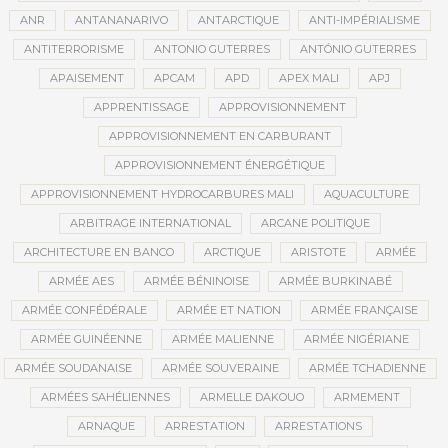
ANR
ANTANANARIVO
ANTARCTIQUE
ANTI-IMPÉRIALISME
ANTITERRORISME
ANTONIO GUTERRES
ANTÓNIO GUTERRES
APAISEMENT
APCAM
APD
APEX MALI
APJ
APPRENTISSAGE
APPROVISIONNEMENT
APPROVISIONNEMENT EN CARBURANT
APPROVISIONNEMENT ÉNERGÉTIQUE
APPROVISIONNEMENT HYDROCARBURES MALI
AQUACULTURE
ARBITRAGE INTERNATIONAL
ARCANE POLITIQUE
ARCHITECTURE EN BANCO
ARCTIQUE
ARISTOTE
ARMÉE
ARMÉE AES
ARMÉE BÉNINOISE
ARMÉE BURKINABÉ
ARMÉE CONFÉDÉRALE
ARMÉE ET NATION
ARMÉE FRANÇAISE
ARMÉE GUINÉENNE
ARMÉE MALIENNE
ARMÉE NIGÉRIANE
ARMÉE SOUDANAISE
ARMÉE SOUVERAINE
ARMÉE TCHADIENNE
ARMÉES SAHÉLIENNES
ARMELLE DAKOUO
ARMEMENT
ARNAQUE
ARRESTATION
ARRESTATIONS