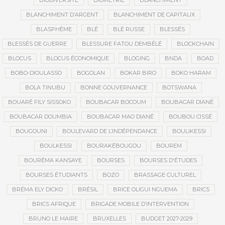
BIODIVERSITÉ
BIOMÉTRIE
BLANCHIMENT
BLANCHIMENT D’ARGENT
BLANCHIMENT DE CAPITAUX
BLASPHÈME
BLÉ
BLÉ RUSSE
BLESSÉS
BLESSÉS DE GUERRE
BLESSURE FATOU DEMBÉLÉ
BLOCKCHAIN
BLOCUS
BLOCUS ÉCONOMIQUE
BLOGING
BNDA
BOAD
BOBO-DIOULASSO
BOGOLAN
BOKAR BIRO
BOKO HARAM
BOLA TINUBU
BONNE GOUVERNANCE
BOTSWANA
BOUARÉ FILY SISSOKO
BOUBACAR BOCOUM
BOUBACAR DIANÉ
BOUBACAR DOUMBIA
BOUBACAR MAO DIANÉ
BOUBOU CISSÉ
BOUGOUNI
BOULEVARD DE L’INDÉPENDANCE
BOULIKESSI
BOULKESSI
BOURAKÉBOUGOU
BOUREM
BOURÉMA KANSAYE
BOURSES
BOURSES D'ÉTUDES
BOURSES ÉTUDIANTS
BOZO
BRASSAGE CULTUREL
BRÉMA ELY DICKO
BRÉSIL
BRICE OLIGUI NGUEMA
BRICS
BRICS AFRIQUE
BRIGADE MOBILE D’INTERVENTION
BRUNO LE MAIRE
BRUXELLES
BUDGET 2027-2029