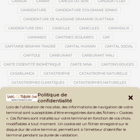
CANADA
CANAM
CANCER DU SEIN
CANDIDATS DEF
CANDIDATURE
CANDIDATURE D'OUSMANE SONKO
CANDIDATURE DE ALASSANE DRAMANE OUATTARA
CANDIDATURE ONU
CANICULE
CANICULES
CANIVEAUX
CANNABIS
CANTINES SCOLAIRES
CAP
CAPITAINE IBRAHIM TRAORÉ
CAPITAL HUMAIN
CAPITAL SOCIAL
CAPITOLE
CARBURANT
CARBURANT MALI
CARTE D’IDENTITÉ BIOMÉTRIQUE
CARTE NINA
CARTONS ROUGES
CASABLANCA
CATASTROPHE
CATASTROPHE NATURELLE
CATASTROPHES CLIMATIQUES
CATASTROPHES NATURELLES
CAUTION 10 000 DOLLARS
CAUTION DE VISA
CDAT
CECOGEC
Politique de
confidentialité
CEDEAO
CÉDÉAO
CEI
CÉLÉBRATION NATIONALE
CEMAC
Lors de l’utilisation de nos sites, des informations de navigation de votre
CEMAPI
CEN-SNESUP
CENOU
CENSURE
terminal sont susceptibles d’être enregistrées dans des fichiers « Cookies
». Ces fichiers sont installés sur votre terminal en fonction de vos choix,
CENTRAFRIQUE
CENTRALE SOLAIRE
modifiables à tout moment. Un cookie est un fichier enregistré sur le
CENTRALE SOLAIRE DE SANANKOROBA
CENTRALES SOLAIRES
disque dur de votre terminal, permettant à l’émetteur d’identifier le
terminal pendant sa durée de validation.
CENTRE D'INTELLIGENCE ARTIFICIELLE