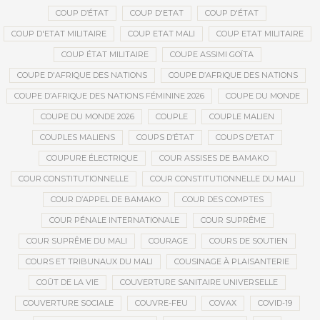
COUP D’ÉTAT
COUP D'ETAT
COUP D'ÉTAT
COUP D'ETAT MILITAIRE
COUP ETAT MALI
COUP ETAT MILITAIRE
COUP ÉTAT MILITAIRE
COUPE ASSIMI GOÏTA
COUPE D'AFRIQUE DES NATIONS
COUPE D’AFRIQUE DES NATIONS
COUPE D’AFRIQUE DES NATIONS FÉMININE 2026
COUPE DU MONDE
COUPE DU MONDE 2026
COUPLE
COUPLE MALIEN
COUPLES MALIENS
COUPS D’ÉTAT
COUPS D'ETAT
COUPURE ÉLECTRIQUE
COUR ASSISES DE BAMAKO
COUR CONSTITUTIONNELLE
COUR CONSTITUTIONNELLE DU MALI
COUR D’APPEL DE BAMAKO
COUR DES COMPTES
COUR PÉNALE INTERNATIONALE
COUR SUPRÊME
COUR SUPRÊME DU MALI
COURAGE
COURS DE SOUTIEN
COURS ET TRIBUNAUX DU MALI
COUSINAGE À PLAISANTERIE
COÛT DE LA VIE
COUVERTURE SANITAIRE UNIVERSELLE
COUVERTURE SOCIALE
COUVRE-FEU
COVAX
COVID-19