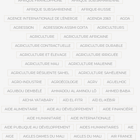
AFRIQUE FRANCOPHONE
AFRIQUE SUBSAHARIENNE
AFRIQUE SUBSAHRIENNE
AFRIQUE-RUSSIE
AGENCE INTERNATIONALE DE L’ÉNERGIE
AGENDA 2063
AGOA
AGRESSION
AGRESSION ASSIMI GOITA
AGRICULTEURS
AGRICULTURE
AGRICULTURE AFRICAINE
AGRICULTURE CONTRACTUELLE
AGRICULTURE DURABLE
AGRICULTURE ET ÉLEVAGE
AGRICULTURE IRRIGUÉE
AGRICULTURE MALI
AGRICULTURE MALIENNE
AGRICULTURE RÉSILIENTE SAHEL
AGRICULTURE SAHÉLIENNE
AGRO-INDUSTRIE
AGROÉCOLOGIE
AGRV
AGUELHOC
AGUIBOU DEMBÉLÉ
AHMADOU AL AMINOU LÔ
AHMED BABA
AÏCHA YATABARY
AÏD EL-FITR
AÏD EL-KÉBIR
AIDE ALIMENTAIRE
AIDE AU DÉVELOPPEMENT
AIDE FINANCIÈRE
AIDE HUMANITAIRE
AIDE INTERNATIONALE
AIDE PUBLIQUE AU DÉVELOPPEMENT
AIDES HUMANITAIRES
AIE
AIGE
AIGLES DAMES DU MALI
AIGLES DU MALI
AIR FRANCE