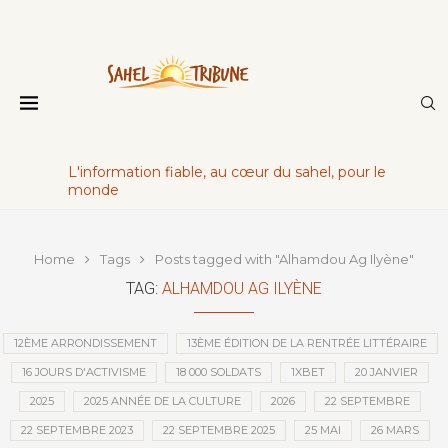
L'information fiable, au cœur du sahel, pour le
monde
Home
Tags
Posts tagged with "Alhamdou Ag Ilyène"
TAG:
ALHAMDOU AG ILYÈNE
12ÈME ARRONDISSEMENT
13ÈME ÉDITION DE LA RENTRÉE LITTÉRAIRE
16 JOURS D'ACTIVISME
18 000 SOLDATS
1XBET
20 JANVIER
2025
2025 ANNÉE DE LA CULTURE
2026
22 SEPTEMBRE
22 SEPTEMBRE 2023
22 SEPTEMBRE 2025
25 MAI
26 MARS