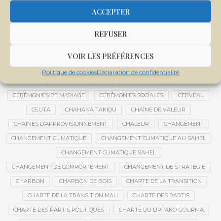
CENTRE DE SANTÉ COMMUNAUTAIRE
CENTRE DU MALI
ACCEPTER
CENTRE INTERNATIONAL DE CONFÉRENCES DE BAMAKO
REFUSER
CENTRE MALI
CENTRE NATIONAL DES EXAMENS ET CONCOURS DE L’ÉDUCATION
VOIR LES PRÉFÉRENCES
CENTRES DE DONNÉES
CERCLE DE RÉFLEXION À DISTANCE
Politique de cookies
Déclaration de confidentialité
CÉRÉALES
CÉRÉALES RUSSES
CÉRÉMONIE DE DÉCORATION
CÉRÉMONIES DE MARIAGE
CÉRÉMONIES SOCIALES
CERVEAU
CEUTA
CHAHANA TAKIOU
CHAÎNE DE VALEUR
CHAÎNES D’APPROVISIONNEMENT
CHALEUR
CHANGEMENT
CHANGEMENT CLIMATIQUE
CHANGEMENT CLIMATIQUE AU SAHEL
CHANGEMENT CLIMATIQUE SAHEL
CHANGEMENT DE COMPORTEMENT
CHANGEMENT DE STRATÉGIE
CHARBON
CHARBON DE BOIS
CHARTE DE LA TRANSITION
CHARTE DE LA TRANSITION MALI
CHARTE DES PARTIS
CHARTE DES PARTIS POLITIQUES
CHARTE DU LIPTAKO-GOURMA