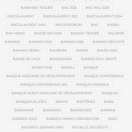
BABEMBA TRAORÉ
BAC 2026
BAC MALI 2026
BACCALAURÉAT
BACCALAURÉAT 2021
BACCALAURÉAT 2024
BACCALAURÉAT MALI
BACODJICORONI
BAD
BADEA
BAH NDAW
BAISSE DES PRIX
BAKARY TRAORÉ
BALAFON
BAMAKO
BAMAKO 2025
BAMAKO 2026
BAMAKO SÉCURITÉ
BAMAKO-SÉNOU
BAMBARA
BAMEX
BAMEX 2025
BANDE DE GAZA
BANDIAGARA
BANDIOUGOU DANTÉ
BANDITISME
BANGUI
BANQUE
BANQUE AFRICAINE DE DÉVELOPPEMENT
BANQUE CONFÉDÉRALE
BANQUE CONFÉDÉRALE AES
BANQUE MONDIALE
BANQUE OUEST-AFRICAINE DE DÉVELOPPEMENT
BANQUES
BANQUES RUSSES
BAPHO
BAPTÊMES
BARIL
BARKHANE
BARRAGES
BARRICADES
BARRICK
BARRICK GOLD
BARRICK MINING CORPORATION
BARS
BASSIROU DIOMAYE FAYE
BATAILLE DES RÉCITS