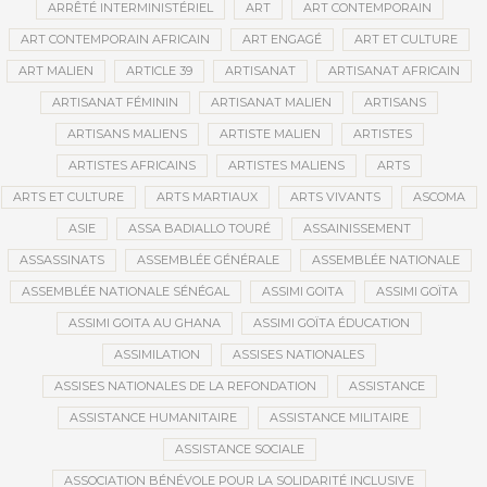
ARRÊTÉ INTERMINISTÉRIEL
ART
ART CONTEMPORAIN
ART CONTEMPORAIN AFRICAIN
ART ENGAGÉ
ART ET CULTURE
ART MALIEN
ARTICLE 39
ARTISANAT
ARTISANAT AFRICAIN
ARTISANAT FÉMININ
ARTISANAT MALIEN
ARTISANS
ARTISANS MALIENS
ARTISTE MALIEN
ARTISTES
ARTISTES AFRICAINS
ARTISTES MALIENS
ARTS
ARTS ET CULTURE
ARTS MARTIAUX
ARTS VIVANTS
ASCOMA
ASIE
ASSA BADIALLO TOURÉ
ASSAINISSEMENT
ASSASSINATS
ASSEMBLÉE GÉNÉRALE
ASSEMBLÉE NATIONALE
ASSEMBLÉE NATIONALE SÉNÉGAL
ASSIMI GOITA
ASSIMI GOÏTA
ASSIMI GOITA AU GHANA
ASSIMI GOÏTA ÉDUCATION
ASSIMILATION
ASSISES NATIONALES
ASSISES NATIONALES DE LA REFONDATION
ASSISTANCE
ASSISTANCE HUMANITAIRE
ASSISTANCE MILITAIRE
ASSISTANCE SOCIALE
ASSOCIATION BÉNÉVOLE POUR LA SOLIDARITÉ INCLUSIVE