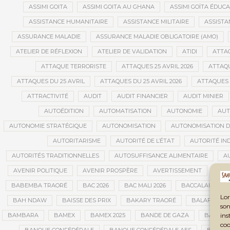
ASSIMI GOITA
ASSIMI GOITA AU GHANA
ASSIMI GOÏTA ÉDUC
ASSISTANCE HUMANITAIRE
ASSISTANCE MILITAIRE
ASSISTA
ASSURANCE MALADIE
ASSURANCE MALADIE OBLIGATOIRE (AMO)
ATELIER DE RÉFLEXION
ATELIER DE VALIDATION
ATIDI
ATTA
ATTAQUE TERRORISTE
ATTAQUES 25 AVRIL 2026
ATTAQU
ATTAQUES DU 25 AVRIL
ATTAQUES DU 25 AVRIL 2026
ATTAQUES 
ATTRACTIVITÉ
AUDIT
AUDIT FINANCIER
AUDIT MINIER
AUTOÉDITION
AUTOMATISATION
AUTONOMIE
AUT
AUTONOMIE STRATÉGIQUE
AUTONOMISATION
AUTONOMISATION D
AUTORITARISME
AUTORITÉ DE L’ÉTAT
AUTORITÉ IN
AUTORITÉS TRADITIONNELLES
AUTOSUFFISANCE ALIMENTAIRE
A
AVENIR POLITIQUE
AVENIR PROSPÈRE
AVERTISSEMENT
AVIA
BABEMBA TRAORÉ
BAC 2026
BAC MALI 2026
BACCALAURÉAT
Lor
BAH NDAW
BAISSE DES PRIX
BAKARY TRAORÉ
BALAFON
son
ins
BAMBARA
BAMEX
BAMEX 2025
BANDE DE GAZA
BANDIA
coo