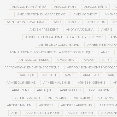
AMADOU HAMPÂTÉ BÂ
AMADOU HOTT
AMADOU KÉITA
A
AMÉLIORATION DU CADRE DE VIE
AMÉNAGEMENT
AMÉNAG
AMNESTY INTERNATIONAL
AMO
AMOUR
AMOUREUX
AM
ANCIEN PRÉSIDENT
ANDRY RAJOELINA
ANÉFIS
ANNÉE DE L’ÉDUCATION ET DE LA CULTURE 2026-2027
ANNÉ
ANNÉE DE LA CULTURE MALI
ANNÉE INTERNATION
ANNULATION DU CONCOURS DE LA FONCTION PUBLIQUE
ANPE
ANTONIO GUTERRES
APAISEMENT
APCAM
APD
APPROVISIONNEMENT ÉNERGÉTIQUE
APPROVISIONNEMENT HYDROCAR
ARCTIQUE
ARISTOTE
ARMÉE
ARMÉE AES
ARMÉE
ARMÉE GUINÉENNE
ARMÉE MALIENNE
ARMÉE NIGÉRIANE
AR
ARMEMENT
ARNAQUE
ARRESTATION
ARRESTATIONS
ART ET CULTURE
ART MALIEN
ARTICLE 39
ARTISANAT
ARTISTE MALIEN
ARTISTES
ARTISTES AFRICAINS
ARTISTES M
ASIE
ASSA BADIALLO TOURÉ
ASSAINISSEMENT
ASSASSIN