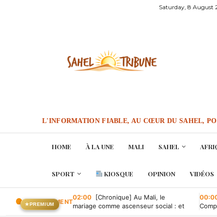
Saturday, 8 August
L'INFORMATION FIABLE, AU CŒUR DU SAHEL, P
HOME
À LA UNE
MALI
SAHEL
AFRI
SPORT
KIOSQUE
OPINION
VIDÉOS
02:00
[Chronique] Au Mali, le
00:0
EN CE MOMENT
★
PREMIUM
mariage comme ascenseur social : et
Compa
quand il tombe en panne ?
conve