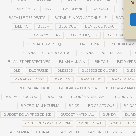
BANQUE CONFÉDÉRALE
BANQUE CONFÉDÉRALE AES
BANQUE
l’é
BAPTÊMES
BARIL
BARKHANE
BARRAGES
BARRIC
BATAILLE DES RÉCITS
BATAILLE INFORMATIONNELLE
BATAILLON
BEIJING
BELÉM
BELGIQUE
BEN LE CERVEAU
BÉNIN
BIAIS COGNITIFS
BIBLIOTHÈQUES
BICÉPHALISME
BIENNALE ARTISTIQUE ET CULTURELLE 2025
BIENNALE ART
BIENNALE DE TOMBOUCTOU
BIENNALE SPORTIVE MALI
B
BILAN ET PERSPECTIVES
BILAN HUMAIN
BINTOU
BIODIVERS
BLÉ
BLÉ RUSSE
BLESSÉS
BLESSÉS DE GUERRE
BLES
BOBO-DIOULASSO
BOGOLAN
BOKAR BIRO
BOKO HARAM
BOUBACAR DIANÉ
BOUBACAR DOUMBIA
BOUBACAR MAO 
BOURAKÉBOUGOU
BOUREM
BOURÉMA KANSAYE
BOURSES
BRICE OLIGUI NGUEMA
BRICS
BRICS AFRIQUE
BRIGAD
BUDGET DE LA PRÉSIDENCE
BUDGET NATIONAL
BUMDA
BUREA
CADRE DE CONCERTATION
CADRE DE VIE
CADRE JURIDI
CALENDRIER ÉLECTORAL
CAMEROUN
CAMIONS-CITERNES
CA