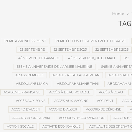
publi
Home
TAG
12ÈME ARRONDISSEMENT
13ÈME ÉDITION DE LA RENTRÉE LITTÉRAIRE
22 SEPTEMBRE
22 SEPTEMBRE 2023
22 SEPTEMBRE 2025
4ÈME PONT DE BAMAKO
4ÈME RÉPUBLIQUE DU MALI
5°C
63ÈME ANNIVERSAIRE DE L'ARMÉE MALIENNE
64ÈME ANNIVERSA
ABASS DEMBÉLÉ
ABDEL FATTAH AL-BURHAN
ABDELMADJI
ABDOULAYE MAÏGA
ABDOURAHAMANE TIANI
ABDRAHAMANE
ACADÉMIE FRANÇAISE
ACCÈS À L'EAU POTABLE
ACCÈS À L’EAU
ACCÈS AUX SOINS
ACCÈS AUX VACCINS
ACCIDENT
ACCI
ACCORD D’ALGER
ACCORD D'ALGER
ACCORD DE DÉFENSE
A
ACCORD POUR LA PAIX
ACCORDS DE COOPÉRATION
ACCOUCHE
ACTION SOCIALE
ACTIVITÉ ÉCONOMIQUE
ACTUALITÉ DES OPÉRATI