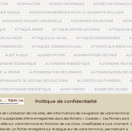
ATION
ASSIMILATION
ASSISES NATIONALES
ASSISES NATIONALES 
NCE SOCIALE
ASSOCIATION BÉNÉVOLE POUR LA SOLIDARITÉ INCLUSIVE
ASSURANCE MALADIE UNIVERSELLE
ASSURANCE VOLONTAIRE
ASTR
QUE
ATTAQUE ARMÉE
ATTAQUE CONTRE LES FAMA
ATTAQUE DE 
ES AU NIGER
ATTAQUES AU SAHEL
ATTAQUES COORDONNÉES
A
TERRORISTES
ATTAQUES TERRORISTES MALI
ATTEINTE AUX BIENS PU
AUDIT PUBLIC
AUGMENTATION
AUGMENTATION DES PRIX
AU
ONOMIE ÉCONOMIQUE
AUTONOMIE ÉNERGÉTIQUE
AUTONOMIE MILITA
E LA FEMME
AUTONOMISATION DES FEMMES
AUTONOMISATION DES 
DÉPENDANTE DE GESTION DES ÉLECTIONS
AUTORITÉS COUTUMIÈRES
A
UTOSUFFISANCE ÉNERGÉTIQUE
AVANT-PROJET
AVENIR DES JEUNES
TION CIVILE
AVOC
AXES STRATÉGIQUES
AZAWAD
AZERBAÏD
Politique de confidentialité
BACCALAURÉAT 2021
BACCALAURÉAT 2024
BACCALAURÉAT MALI
s de l’utilisation de nos sites, des informations de navigation de votre terminal
BAMAKO
BAMAKO 2025
BAMAKO 2026
BAMAKO SÉCURITÉ
t susceptibles d’être enregistrées dans des fichiers « Cookies ». Ces fichiers sont
tallés sur votre terminal en fonction de vos choix, modifiables à tout moment.
GARA
BANDIOUGOU DANTÉ
BANDITISME
BANGUI
BANQUE
kie est un fichier enregistré sur le disque dur de votre terminal, permettant à