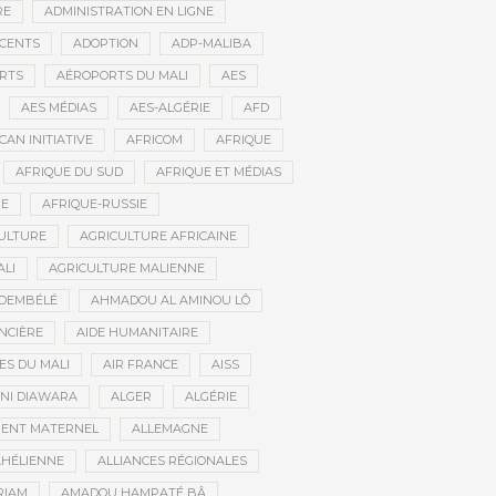
RE
ADMINISTRATION EN LIGNE
CENTS
ADOPTION
ADP-MALIBA
RTS
AÉROPORTS DU MALI
AES
AES MÉDIAS
AES-ALGÉRIE
AFD
CAN INITIATIVE
AFRICOM
AFRIQUE
AFRIQUE DU SUD
AFRIQUE ET MÉDIAS
NE
AFRIQUE-RUSSIE
ULTURE
AGRICULTURE AFRICAINE
ALI
AGRICULTURE MALIENNE
 DEMBÉLÉ
AHMADOU AL AMINOU LÔ
NCIÈRE
AIDE HUMANITAIRE
ES DU MALI
AIR FRANCE
AISS
NI DIAWARA
ALGER
ALGÉRIE
MENT MATERNEL
ALLEMAGNE
AHÉLIENNE
ALLIANCES RÉGIONALES
RIAM
AMADOU HAMPATÉ BÂ