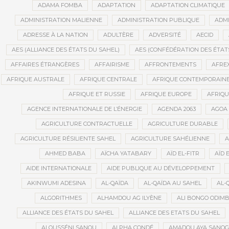
ADAMA FOMBA
ADAPTATION
ADAPTATION CLIMATIQUE
ADMINISTRATION MALIENNE
ADMINISTRATION PUBLIQUE
ADMI
ADRESSE À LA NATION
ADULTÈRE
ADVERSITÉ
AECID
AES (ALLIANCE DES ÉTATS DU SAHEL)
AES (CONFÉDÉRATION DES ÉTAT
AFFAIRES ÉTRANGÈRES
AFFAIRISME
AFFRONTEMENTS
AFRE
AFRIQUE AUSTRALE
AFRIQUE CENTRALE
AFRIQUE CONTEMPORAIN
AFRIQUE ET RUSSIE
AFRIQUE EUROPE
AFRIQ
AGENCE INTERNATIONALE DE L’ÉNERGIE
AGENDA 2063
AGOA
AGRICULTURE CONTRACTUELLE
AGRICULTURE DURABLE
AGRICULTURE RÉSILIENTE SAHEL
AGRICULTURE SAHÉLIENNE
A
AHMED BABA
AÏCHA YATABARY
AÏD EL-FITR
AÏD 
AIDE INTERNATIONALE
AIDE PUBLIQUE AU DÉVELOPPEMENT
AKINWUMI ADESINA
AL-QAÏDA
AL-QAÏDA AU SAHEL
AL-
ALGORITHMES
ALHAMDOU AG ILYÈNE
ALI BONGO ODIM
ALLIANCE DES ÉTATS DU SAHEL
ALLIANCE DES ETATS DU SAHEL
ALOUSSÉNI SANOU
ALPHA CONDÉ
AMADOU AYA SANO