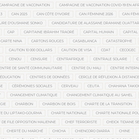
CAMPAGNE DE VACCINATION
CAMPAGNE DE VACCINATION COVID-19 EN AF
23
CAN 2025
CAN CÔTE D'IVOIRE
CAN FÉMININE 2026
CAN FÉM
URE D'OUSMANE SONKO
CANDIDATURE DE ALASSANE DRAMANE OUATTA
CAP
CAPITAINE IBRAHIM TRAORÉ
CAPITAL HUMAIN
CAPITAL 
CARTE NINA
CARTONS ROUGES
CASABLANCA
CATASTROPHE
CAUTION 10 000 DOLLARS
CAUTION DE VISA
CDAT
CECOGEC
CENOU
CENSURE
CENTRAFRIQUE
CENTRALE SOLAIRE
C
ENTRE DE SANTÉ COMMUNAUTAIRE
CENTRE DU MALI
CENTRE INTERN
’ÉDUCATION
CENTRES DE DONNÉES
CERCLE DE RÉFLEXION À DISTANC
GE
CÉRÉMONIES SOCIALES
CERVEAU
CEUTA
CHAHANA TAKIO
T
CHANGEMENT CLIMATIQUE
CHANGEMENT CLIMATIQUE AU SAHEL
GIE
CHARBON
CHARBON DE BOIS
CHARTE DE LA TRANSITION
E DU LIPTAKO-GOURMA
CHARTE NATIONALE
CHARTE NATIONALE POU
 DE FILE OPPOSITION MALIENNE
CHEF TERRORISTE
CHEICK TIDIANE S
CHERTÉ DU MARCHÉ
CHICHA
CHIENCORO DIARRA
CHINE