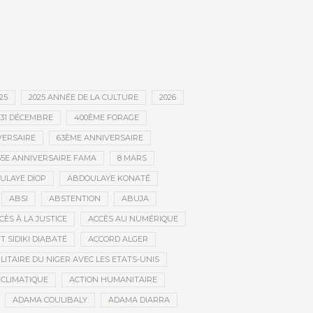
25
2025 ANNÉE DE LA CULTURE
2026
31 DÉCEMBRE
400ÈME FORAGE
VERSAIRE
63ÈME ANNIVERSAIRE
65E ANNIVERSAIRE FAMA
8 MARS
ULAYE DIOP
ABDOULAYE KONATÉ
ABSI
ABSTENTION
ABUJA
CÈS À LA JUSTICE
ACCÈS AU NUMÉRIQUE
 SIDIKI DIABATÉ
ACCORD ALGER
LITAIRE DU NIGER AVEC LES ETATS-UNIS
 CLIMATIQUE
ACTION HUMANITAIRE
ADAMA COULIBALY
ADAMA DIARRA