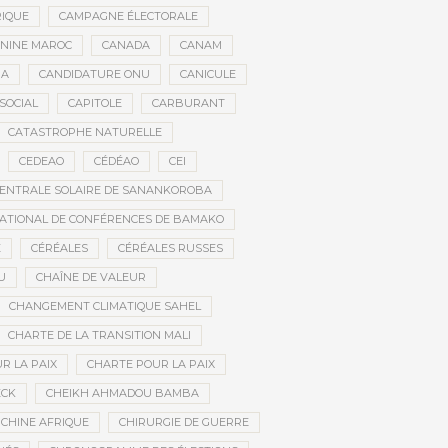
RIQUE
CAMPAGNE ÉLECTORALE
ININE MAROC
CANADA
CANAM
RA
CANDIDATURE ONU
CANICULE
SOCIAL
CAPITOLE
CARBURANT
CATASTROPHE NATURELLE
CEDEAO
CÉDÉAO
CEI
ENTRALE SOLAIRE DE SANANKOROBA
ATIONAL DE CONFÉRENCES DE BAMAKO
E
CÉRÉALES
CÉRÉALES RUSSES
U
CHAÎNE DE VALEUR
CHANGEMENT CLIMATIQUE SAHEL
CHARTE DE LA TRANSITION MALI
R LA PAIX
CHARTE POUR LA PAIX
ECK
CHEIKH AHMADOU BAMBA
CHINE AFRIQUE
CHIRURGIE DE GUERRE