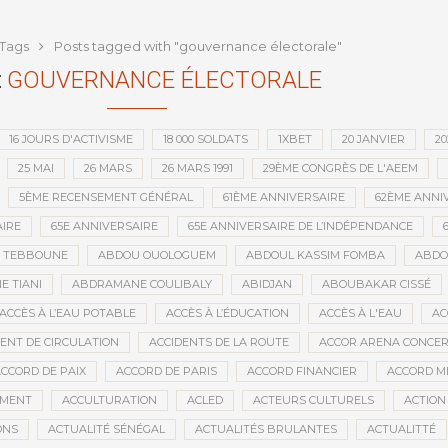
que depuis l’indépendance
Tags
Posts tagged with "gouvernance électorale"
:
GOUVERNANCE ÉLECTORALE
16 JOURS D'ACTIVISME
18 000 SOLDATS
1XBET
20 JANVIER
20
25 MAI
26 MARS
26 MARS 1991
29ÈME CONGRÈS DE L'AEEM
5ÈME RECENSEMENT GÉNÉRAL
61ÈME ANNIVERSAIRE
62ÈME ANNI
IRE
65E ANNIVERSAIRE
65E ANNIVERSAIRE DE L’INDÉPENDANCE
D TEBBOUNE
ABDOU OUOLOGUEM
ABDOUL KASSIM FOMBA
ABDO
 TIANI
ABDRAMANE COULIBALY
ABIDJAN
ABOUBAKAR CISSÉ
ACCÈS À L’EAU POTABLE
ACCÈS À L’ÉDUCATION
ACCÈS À L'EAU
AC
DENT DE CIRCULATION
ACCIDENTS DE LA ROUTE
ACCOR ARENA CONCERT
CCORD DE PAIX
ACCORD DE PARIS
ACCORD FINANCIER
ACCORD MI
MENT
ACCULTURATION
ACLED
ACTEURS CULTURELS
ACTION
ONS
ACTUALITÉ SÉNÉGAL
ACTUALITÉS BRULANTES
ACTUALITTÉ