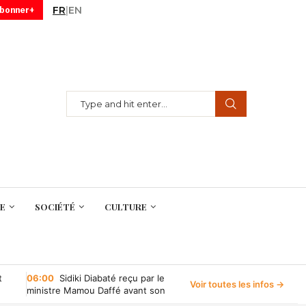
FR
|
EN
abonner+
E
SOCIÉTÉ
CULTURE
t
06:00
Sidiki Diabaté reçu par le
Voir toutes les infos →
ministre Mamou Daffé avant son
retour à l’Accor Arena de Paris