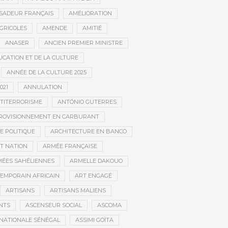
SADEUR FRANÇAIS
AMÉLIORATION
GRICOLES
AMENDE
AMITIÉ
ANASER
ANCIEN PREMIER MINISTRE
UCATION ET DE LA CULTURE
ANNÉE DE LA CULTURE 2025
021
ANNULATION
TITERRORISME
ANTÓNIO GUTERRES
ROVISIONNEMENT EN CARBURANT
E POLITIQUE
ARCHITECTURE EN BANCO
T NATION
ARMÉE FRANÇAISE
ÉES SAHÉLIENNES
ARMELLE DAKOUO
EMPORAIN AFRICAIN
ART ENGAGÉ
ARTISANS
ARTISANS MALIENS
NTS
ASCENSEUR SOCIAL
ASCOMA
NATIONALE SÉNÉGAL
ASSIMI GOÏTA