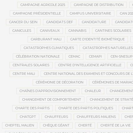
CAMPAGNE AGRICOLE 2025
CAMPAGNE DE DISTRIBUTION
CAMPAGNE PRÉSIDENTIELLE
CAMPUS UNIVERSITAIRE
CAN 20
CANCER DU SEIN
CANDIDATS DEF
CANDIDATURE
CANDIDAT
CANICULES
CANIVEAUX
CANNABIS
CANTINES SCOLAIRES
CARBURANT MALI
CARTE D’IDENTITÉ BIOMÉTRIQUE
CATASTROPHES CLIMATIQUES
CATASTROPHES NATURELLES
CÉLÉBRATION NATIONALE
CEMAC
CEMAPI
CEN-SNESUP
CENTRALES SOLAIRES
CENTRE D'INTELLIGENCE ARTIFICIELLE
C
CENTRE MALI
CENTRE NATIONAL DES EXAMENS ET CONCOURS DE L
CÉRÉMONIE DE DÉCORATION
CÉRÉMONIES DE MARIA
CHAÎNES D’APPROVISIONNEMENT
CHALEUR
CHANGEMEN
CHANGEMENT DE COMPORTEMENT
CHANGEMENT DE STRATÉ
CHARTE DES PARTIS
CHARTE DES PARTIS POLITIQUES
CHART
CHATGPT
CHAUFFEURS
CHAUFFEURS MALIENS
CHEF
CHEPTEL MALIEN
CHÈQUE GÉANT
CHERTÉ
CHERTÉ DE LA VIE