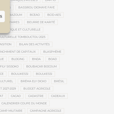
ES
BANQUES RUSSES
BAPHO
BARS
BASSIROU DIOMAYE FAYE
E
BAZOUM
BCEAO
BCID-AES
S
UMANITAIRES
BEURRE DE KARITÉ
ARTISTIQUE ET CULTURELLE
 CULTURELLE TOMBOUCTOU 2025
NSITION
BILAN DES ACTIVITÉS
NCHIMENT DE CAPITAUX
BLASPHÈME
UE
BLOGING
BNDA
BOAD
FILY SISSOKO
BOUBACAR BOCOUM
CE
BOULIKESSI
BOULKESSI
ULTUREL
BRÉMA ELY DICKO
BRÉSIL
 2027-2029
BUDGET AGRICOLE
AT
CACAO
CADASTRE
CADEAUX
CALENDRIER COUPE DU MONDE
CAMP MILITAIRE
CAMPAGNE AGRICOLE