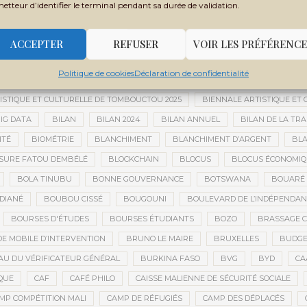
 MONDIALE
BANQUE OUEST-AFRICAINE DE DÉVELOPPEMENT
BANQU
metteur d’identifier le terminal pendant sa durée de validation.
ADES
BARRICK
BARRICK GOLD
BARRICK MINING CORPORATION
 TCHADIEN
BATTERIES ÉLECTRIQUES
BATTERIES LITHIUM
BAUXIT
ACCEPTER
REFUSER
VOIR LES PRÉFÉRENCE
BER
BERNARD AYLWARD
BESOIN HUMANITAIRE
BESOINS H
Politique de cookies
Déclaration de confidentialité
BIEN-ÊTRE
BIENNALE AFRICAINE DE LA PHOTOGRAPHIE
BIENNALE 
ISTIQUE ET CULTURELLE DE TOMBOUCTOU 2025
BIENNALE ARTISTIQUE ET
IG DATA
BILAN
BILAN 2024
BILAN ANNUEL
BILAN DE LA TRA
ITÉ
BIOMÉTRIE
BLANCHIMENT
BLANCHIMENT D’ARGENT
BLA
SURE FATOU DEMBÉLÉ
BLOCKCHAIN
BLOCUS
BLOCUS ÉCONOMIQ
BOLA TINUBU
BONNE GOUVERNANCE
BOTSWANA
BOUARÉ 
DIANÉ
BOUBOU CISSÉ
BOUGOUNI
BOULEVARD DE L’INDÉPENDAN
BOURSES D'ÉTUDES
BOURSES ÉTUDIANTS
BOZO
BRASSAGE C
E MOBILE D’INTERVENTION
BRUNO LE MAIRE
BRUXELLES
BUDGET
U DU VÉRIFICATEUR GÉNÉRAL
BURKINA FASO
BVG
BYD
CA
QUE
CAF
CAFÉ PHILO
CAISSE MALIENNE DE SÉCURITÉ SOCIALE
MP COMPÉTITION MALI
CAMP DE RÉFUGIÉS
CAMP DES DÉPLACÉS