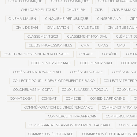
CHOC ÉCONOMIQUE
CHOCS ÉCONOMIQUES
CHOGUEL KOKALLA M
CHU GABRIEL TOURÉ
CHUTE IBK
CICB
CICB BAMAKO
CINÉMA MALIEN
CINQUIÈME RÉPUBLIQUE
CINSERE-ANR
CIP
CIVIL DE SAN
CIVILISATION
CIVILS TUÉS
CIVILS TUÉS AU 
CLASSEMENT 2021
CLASSEMENT MONDIAL
CLÉMENT D
CLUBS PROFESSIONNELS
CMA
CMAS
CMDT
COALITION CITOYENNE POUR LE SAHEL
COBALT
COCAÏNE
COCE
CODE MINIER 2023 MALI
CODE MINIER MALI
CODE MIN
COHÉSION NATIONALE MALI
COHÉSION SOCIALE
COHÉSION SOC
COLLECTIF POUR LE DÉVELOPPEMENT DE BAKO
COLLECTIVITÉ TERR
COLONEL ASSIMI GOÏTA
COLONEL LASSINA TOGOLA
COLONEL 
COMATEX-SA
COMBAT
COMÉDIE
COMÉDIE AFRICAINE
C
COMMÉMORATION DE L'INDÉPENDANCE
COMMÉMORATION DU
COMMERCE INTRA-AFRICAIN
COMMERCE MARIT
COMMISSARIAT 5E ARRONDISSEMENT BAMAKO
COMMISSA
COMMISSION ÉLECTORALE
COMMISSION ÉLECTORALE IND