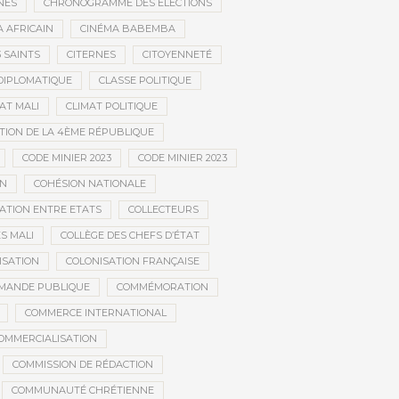
NÉS
CHRONOGRAMME DES ÉLECTIONS
 AFRICAIN
CINÉMA BABEMBA
3 SAINTS
CITERNES
CITOYENNETÉ
DIPLOMATIQUE
CLASSE POLITIQUE
AT MALI
CLIMAT POLITIQUE
TION DE LA 4ÈME RÉPUBLIQUE
CODE MINIER 2023
CODE MINIER 2023
EN
COHÉSION NATIONALE
ATION ENTRE ETATS
COLLECTEURS
S MALI
COLLÈGE DES CHEFS D’ÉTAT
ISATION
COLONISATION FRANÇAISE
MANDE PUBLIQUE
COMMÉMORATION
COMMERCE INTERNATIONAL
OMMERCIALISATION
COMMISSION DE RÉDACTION
COMMUNAUTÉ CHRÉTIENNE