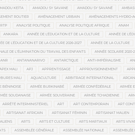
MADOU KEÏTA
AMADOU SY SAVANE
AMADOU SY SAVANÉ
AMBAS
EMENT ROUTIER
AMÉNAGEMENT URBAIN
AMÉNAGEMENTS HYDRO-A
RTP
ANALYSE POLITIQUE
ANALYSE POLITIQUE AFRIQUE
ANAM
ANKARA
ANNÉE DE L’ÉDUCATION ET DE LA CULTURE
ANNÉE DE L’ÉD
E DE L’ÉDUCATION ET DE LA CULTURE 2026-2027
ANNÉE DE LA CULTURE
ALE DE L'ÉLIMINATION DU TRAVAIL DES ENFANTS
ANNÉE SCOLAIRE 2020-2
ANR
ANTANANARIVO
ANTARCTIQUE
ANTI-IMPÉRIALISME
AN
APEX MALI
APJ
APPRENTISSAGE
APPROVISIONNEMENT
APP
BURES MALI
AQUACULTURE
ARBITRAGE INTERNATIONAL
ARCAN
 BÉNINOISE
ARMÉE BURKINABÉ
ARMÉE CONFÉDÉRALE
ARMÉE E
MÉE SOUDANAISE
ARMÉE SOUVERAINE
ARMÉE TCHADIENNE
ARM
ARRÊTÉ INTERMINISTÉRIEL
ART
ART CONTEMPORAIN
ART CONT
ARTISANAT AFRICAIN
ARTISANAT FÉMININ
ARTISANAT MALIEN
ALIENS
ARTS
ARTS ET CULTURE
ARTS MARTIAUX
ARTS VIVA
ATS
ASSEMBLÉE GÉNÉRALE
ASSEMBLÉE NATIONALE
ASSEMBLÉE 