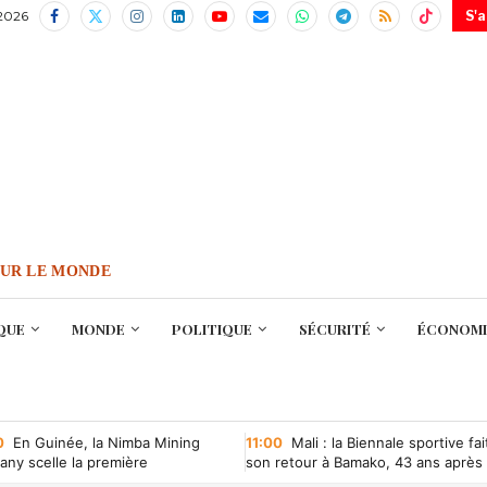
 2026
S'
OUR LE MONDE
QUE
MONDE
POLITIQUE
SÉCURITÉ
ÉCONOMI
0
En Guinée, la Nimba Mining
11:00
Mali : la Biennale sportive fai
ny scelle la première
son retour à Bamako, 43 ans après
ntion minière d’une société