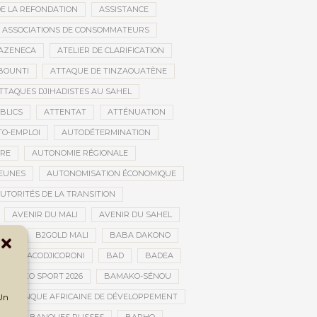
DE LA REFONDATION
ASSISTANCE
ASSOCIATIONS DE CONSOMMATEURS
AZENECA
ATELIER DE CLARIFICATION
BOUNTI
ATTAQUE DE TINZAOUATÈNE
TTAQUES DJIHADISTES AU SAHEL
BLICS
ATTENTAT
ATTÉNUATION
TO-EMPLOI
AUTODÉTERMINATION
IRE
AUTONOMIE RÉGIONALE
JEUNES
AUTONOMISATION ÉCONOMIQUE
UTORITÉS DE LA TRANSITION
AVENIR DU MALI
AVENIR DU SAHEL
JAN
B2GOLD MALI
BABA DAKONO
BACODJICORONI
BAD
BADEA
BAMAKO SPORT 2026
BAMAKO-SÉNOU
 Un
BANQUE AFRICAINE DE DÉVELOPPEMENT