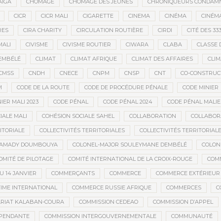
AÏGA
CHÔMAGE
CHÔMAGE DES JEUNES
CHRONIQUEURS CONDAM
CICR
CICR MALI
CIGARETTE
CINEMA
CINÉMA
CINÉMA
RES
CIRA CHARITY
CIRCULATION ROUTIÈRE
CIRDI
CITÉ DES 33
MALI
CIVISME
CIVISME ROUTIER
CIWARA
CLABA
CLASSE 
EMBÉLÉ
CLIMAT
CLIMAT AFRIQUE
CLIMAT DES AFFAIRES
CLIM
CMSS
CNDH
CNECE
CNPM
CNSP
CNT
CO-CONSTRUC
M
CODE DE LA ROUTE
CODE DE PROCÉDURE PÉNALE
CODE MINIER
IER MALI 2023
CODE PÉNAL
CODE PÉNAL 2024
CODE PÉNAL MALI
IALE MALI
COHÉSION SOCIALE SAHEL
COLLABORATION
COLLABOR
ITORIALE
COLLECTIVITÉS TERRITORIALES
COLLECTIVITÉS TERRITORIALE
MAMADY DOUMBOUYA
COLONEL-MAJOR SOULEYMANE DEMBÉLÉ
COLON
OMITÉ DE PILOTAGE
COMITÉ INTERNATIONAL DE LA CROIX-ROUGE
COM
 14 JANVIER
COMMERÇANTS
COMMERCE
COMMERCE EXTÉRIEUR
IME INTERNATIONAL
COMMERCE RUSSIE AFRIQUE
COMMERCES
C
RIAT KALABAN-COURA
COMMISSION CEDEAO
COMMISSION D’APPEL
ÉPENDANTE
COMMISSION INTERGOUVERNEMENTALE
COMMUNAUTÉ