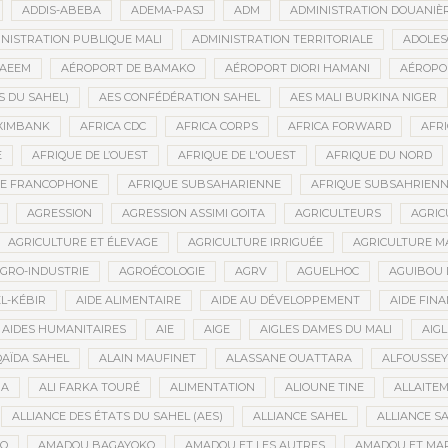
ADDIS-ABEBA
ADEMA-PASJ
ADM
ADMINISTRATION DOUANIÈ
NISTRATION PUBLIQUE MALI
ADMINISTRATION TERRITORIALE
ADOLES
AEEM
AÉROPORT DE BAMAKO
AÉROPORT DIORI HAMANI
AÉROPO
S DU SAHEL)
AES CONFÉDÉRATION SAHEL
AES MALI BURKINA NIGER
XIMBANK
AFRICA CDC
AFRICA CORPS
AFRICA FORWARD
AFRI
E
AFRIQUE DE L’OUEST
AFRIQUE DE L'OUEST
AFRIQUE DU NORD
UE FRANCOPHONE
AFRIQUE SUBSAHARIENNE
AFRIQUE SUBSAHRIEN
AGRESSION
AGRESSION ASSIMI GOITA
AGRICULTEURS
AGRIC
AGRICULTURE ET ÉLEVAGE
AGRICULTURE IRRIGUÉE
AGRICULTURE M
GRO-INDUSTRIE
AGROÉCOLOGIE
AGRV
AGUELHOC
AGUIBOU
EL-KÉBIR
AIDE ALIMENTAIRE
AIDE AU DÉVELOPPEMENT
AIDE FINA
AIDES HUMANITAIRES
AIE
AIGE
AIGLES DAMES DU MALI
AIGL
QAÏDA SAHEL
ALAIN MAUFINET
ALASSANE OUATTARA
ALFOUSSEY
BA
ALI FARKA TOURÉ
ALIMENTATION
ALIOUNE TINE
ALLAITE
ALLIANCE DES ÉTATS DU SAHEL (AES)
ALLIANCE SAHEL
ALLIANCE S
GO
AMADOU BAGAYOKO
AMADOU ET LES AUTRES
AMADOU ET MA