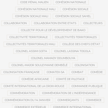
CODE PÉNAL MALIEN
COHÉSION NATIONALE
COHÉSION NATIONALE MALI
COHÉSION SOCIALE
COHÉSION SOCIALE MALI
COHÉSION SOCIALE SAHEL
COLLABORATION
COLLABORATION ENTRE ETATS
COLLECTEURS
COLLECTIF POUR LE DÉVELOPPEMENT DE BAKO
COLLECTIVITÉ TERRITORIALE
COLLECTIVITÉS TERRITORIALES
COLLECTIVITÉS TERRITORIALES MALI
COLLÈGE DES CHEFS D’ÉTAT
COLONEL ASSIMI GOÏTA
COLONEL LASSINA TOGOLA
COLONEL MAMADY DOUMBOUYA
COLONEL-MAJOR SOULEYMANE DEMBÉLÉ
COLONISATION
COLONISATION FRANÇAISE
COMATEX-SA
COMBAT
COMÉDIE
COMÉDIE AFRICAINE
COMITÉ DE PILOTAGE
COMITÉ INTERNATIONAL DE LA CROIX-ROUGE
COMMANDE PUBLIQUE
COMMÉMORATION
COMMÉMORATION DE L'INDÉPENDANCE
COMMÉMORATION DU 14 JANVIER
COMMERÇANTS
COMMERCE
COMMERCE EXTÉRIEUR
COMMERCE INTERNATIONAL