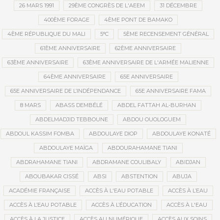
26 MARS 1991
29ÈME CONGRÈS DE L'AEEM
31 DÉCEMBRE
400ÈME FORAGE
4ÈME PONT DE BAMAKO
4ÈME RÉPUBLIQUE DU MALI
5°C
5ÈME RECENSEMENT GÉNÉRAL
61ÈME ANNIVERSAIRE
62ÈME ANNIVERSAIRE
63ÈME ANNIVERSAIRE
63ÈME ANNIVERSAIRE DE L'ARMÉE MALIENNE
64ÈME ANNIVERSAIRE
65E ANNIVERSAIRE
65E ANNIVERSAIRE DE L’INDÉPENDANCE
65E ANNIVERSAIRE FAMA
8 MARS
ABASS DEMBÉLÉ
ABDEL FATTAH AL-BURHAN
ABDELMADJID TEBBOUNE
ABDOU OUOLOGUEM
ABDOUL KASSIM FOMBA
ABDOULAYE DIOP
ABDOULAYE KONATÉ
ABDOULAYE MAÏGA
ABDOURAHAMANE TIANI
ABDRAHAMANE TIANI
ABDRAMANE COULIBALY
ABIDJAN
ABOUBAKAR CISSÉ
ABSI
ABSTENTION
ABUJA
ACADÉMIE FRANÇAISE
ACCÈS À L'EAU POTABLE
ACCÈS À L’EAU
ACCÈS À L’EAU POTABLE
ACCÈS À L’ÉDUCATION
ACCÈS À L'EAU
ACCÈS À LA JUSTICE
ACCÈS AU NUMÉRIQUE
ACCÈS AUX SOINS