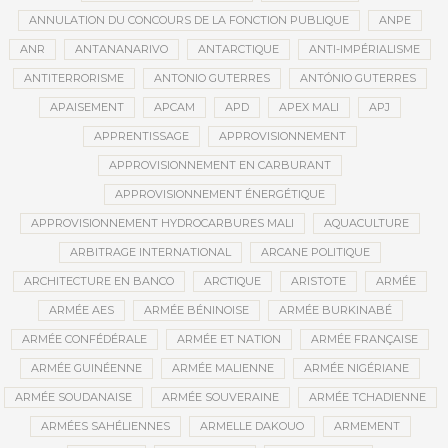
ANNULATION DU CONCOURS DE LA FONCTION PUBLIQUE
ANPE
ANR
ANTANANARIVO
ANTARCTIQUE
ANTI-IMPÉRIALISME
ANTITERRORISME
ANTONIO GUTERRES
ANTÓNIO GUTERRES
APAISEMENT
APCAM
APD
APEX MALI
APJ
APPRENTISSAGE
APPROVISIONNEMENT
APPROVISIONNEMENT EN CARBURANT
APPROVISIONNEMENT ÉNERGÉTIQUE
APPROVISIONNEMENT HYDROCARBURES MALI
AQUACULTURE
ARBITRAGE INTERNATIONAL
ARCANE POLITIQUE
ARCHITECTURE EN BANCO
ARCTIQUE
ARISTOTE
ARMÉE
ARMÉE AES
ARMÉE BÉNINOISE
ARMÉE BURKINABÉ
ARMÉE CONFÉDÉRALE
ARMÉE ET NATION
ARMÉE FRANÇAISE
ARMÉE GUINÉENNE
ARMÉE MALIENNE
ARMÉE NIGÉRIANE
ARMÉE SOUDANAISE
ARMÉE SOUVERAINE
ARMÉE TCHADIENNE
ARMÉES SAHÉLIENNES
ARMELLE DAKOUO
ARMEMENT