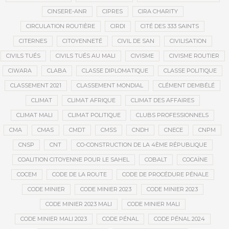
CINSERE-ANR
CIPRES
CIRA CHARITY
CIRCULATION ROUTIÈRE
CIRDI
CITÉ DES 333 SAINTS
CITERNES
CITOYENNETÉ
CIVIL DE SAN
CIVILISATION
CIVILS TUÉS
CIVILS TUÉS AU MALI
CIVISME
CIVISME ROUTIER
CIWARA
CLABA
CLASSE DIPLOMATIQUE
CLASSE POLITIQUE
CLASSEMENT 2021
CLASSEMENT MONDIAL
CLÉMENT DEMBÉLÉ
CLIMAT
CLIMAT AFRIQUE
CLIMAT DES AFFAIRES
CLIMAT MALI
CLIMAT POLITIQUE
CLUBS PROFESSIONNELS
CMA
CMAS
CMDT
CMSS
CNDH
CNECE
CNPM
CNSP
CNT
CO-CONSTRUCTION DE LA 4ÈME RÉPUBLIQUE
COALITION CITOYENNE POUR LE SAHEL
COBALT
COCAÏNE
COCEM
CODE DE LA ROUTE
CODE DE PROCÉDURE PÉNALE
CODE MINIER
CODE MINIER 2023
CODE MINIER 2023
CODE MINIER 2023 MALI
CODE MINIER MALI
CODE MINIER MALI 2023
CODE PÉNAL
CODE PÉNAL 2024