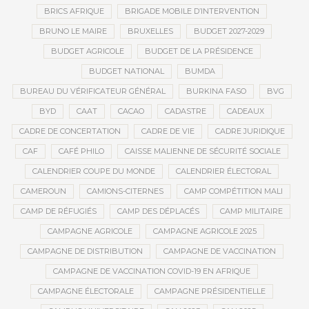
BRICS AFRIQUE
BRIGADE MOBILE D’INTERVENTION
BRUNO LE MAIRE
BRUXELLES
BUDGET 2027-2029
BUDGET AGRICOLE
BUDGET DE LA PRÉSIDENCE
BUDGET NATIONAL
BUMDA
BUREAU DU VÉRIFICATEUR GÉNÉRAL
BURKINA FASO
BVG
BYD
CAAT
CACAO
CADASTRE
CADEAUX
CADRE DE CONCERTATION
CADRE DE VIE
CADRE JURIDIQUE
CAF
CAFÉ PHILO
CAISSE MALIENNE DE SÉCURITÉ SOCIALE
CALENDRIER COUPE DU MONDE
CALENDRIER ÉLECTORAL
CAMEROUN
CAMIONS-CITERNES
CAMP COMPÉTITION MALI
CAMP DE RÉFUGIÉS
CAMP DES DÉPLACÉS
CAMP MILITAIRE
CAMPAGNE AGRICOLE
CAMPAGNE AGRICOLE 2025
CAMPAGNE DE DISTRIBUTION
CAMPAGNE DE VACCINATION
CAMPAGNE DE VACCINATION COVID-19 EN AFRIQUE
CAMPAGNE ÉLECTORALE
CAMPAGNE PRÉSIDENTIELLE