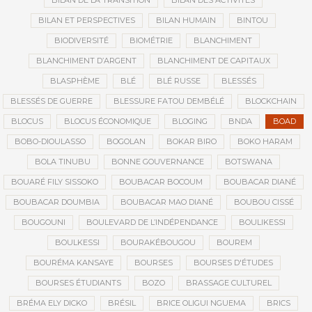
BILAN DE LA TRANSITION
BILAN DES ACTIVITÉS
BILAN ET PERSPECTIVES
BILAN HUMAIN
BINTOU
BIODIVERSITÉ
BIOMÉTRIE
BLANCHIMENT
BLANCHIMENT D’ARGENT
BLANCHIMENT DE CAPITAUX
BLASPHÈME
BLÉ
BLÉ RUSSE
BLESSÉS
BLESSÉS DE GUERRE
BLESSURE FATOU DEMBÉLÉ
BLOCKCHAIN
BLOCUS
BLOCUS ÉCONOMIQUE
BLOGING
BNDA
BOAD
BOBO-DIOULASSO
BOGOLAN
BOKAR BIRO
BOKO HARAM
BOLA TINUBU
BONNE GOUVERNANCE
BOTSWANA
BOUARÉ FILY SISSOKO
BOUBACAR BOCOUM
BOUBACAR DIANÉ
BOUBACAR DOUMBIA
BOUBACAR MAO DIANÉ
BOUBOU CISSÉ
BOUGOUNI
BOULEVARD DE L’INDÉPENDANCE
BOULIKESSI
BOULKESSI
BOURAKÉBOUGOU
BOUREM
BOURÉMA KANSAYE
BOURSES
BOURSES D'ÉTUDES
BOURSES ÉTUDIANTS
BOZO
BRASSAGE CULTUREL
BRÉMA ELY DICKO
BRÉSIL
BRICE OLIGUI NGUEMA
BRICS