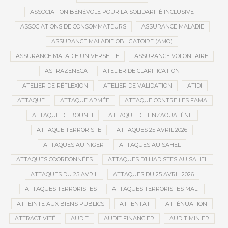
ASSOCIATION BÉNÉVOLE POUR LA SOLIDARITÉ INCLUSIVE
ASSOCIATIONS DE CONSOMMATEURS
ASSURANCE MALADIE
ASSURANCE MALADIE OBLIGATOIRE (AMO)
ASSURANCE MALADIE UNIVERSELLE
ASSURANCE VOLONTAIRE
ASTRAZENECA
ATELIER DE CLARIFICATION
ATELIER DE RÉFLEXION
ATELIER DE VALIDATION
ATIDI
ATTAQUE
ATTAQUE ARMÉE
ATTAQUE CONTRE LES FAMA
ATTAQUE DE BOUNTI
ATTAQUE DE TINZAOUATÈNE
ATTAQUE TERRORISTE
ATTAQUES 25 AVRIL 2026
ATTAQUES AU NIGER
ATTAQUES AU SAHEL
ATTAQUES COORDONNÉES
ATTAQUES DJIHADISTES AU SAHEL
ATTAQUES DU 25 AVRIL
ATTAQUES DU 25 AVRIL 2026
ATTAQUES TERRORISTES
ATTAQUES TERRORISTES MALI
ATTEINTE AUX BIENS PUBLICS
ATTENTAT
ATTÉNUATION
ATTRACTIVITÉ
AUDIT
AUDIT FINANCIER
AUDIT MINIER