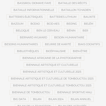
BASSIROU DIOMAYE FAYE
BATAILLE DES RÉCITS
BATAILLE INFORMATIONNELLE
BATAILLON TCHADIEN
BATTERIES ÉLECTRIQUES
BATTERIES LITHIUM
BAUXITE
BAZOUM
BCEAO
BCID-AES
BEIJING
BELÉM
BELGIQUE
BEN LE CERVEAU
BÉNIN
BER
BERNARD AYLWARD
BESOIN HUMANITAIRE
BESOINS HUMANITAIRES
BEURRE DE KARITÉ
BIAIS COGNITIFS
BIBLIOTHÈQUES
BICÉPHALISME
BIEN-ÊTRE
BIENNALE AFRICAINE DE LA PHOTOGRAPHIE
BIENNALE ARTISTIQUE ET CULTURELLE
BIENNALE ARTISTIQUE ET CULTURELLE 2025
BIENNALE ARTISTIQUE ET CULTURELLE DE TOMBOUCTOU 2025
BIENNALE ARTISTIQUE ET CULTURELLE TOMBOUCTOU 2025
BIENNALE DE TOMBOUCTOU
BIENNALE SPORTIVE MALI
BIG DATA
BILAN
BILAN 2024
BILAN ANNUEL