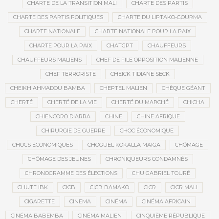
CHARTE DE LA TRANSITION MALI
CHARTE DES PARTIS
CHARTE DES PARTIS POLITIQUES
CHARTE DU LIPTAKO-GOURMA
CHARTE NATIONALE
CHARTE NATIONALE POUR LA PAIX
CHARTE POUR LA PAIX
CHATGPT
CHAUFFEURS
CHAUFFEURS MALIENS
CHEF DE FILE OPPOSITION MALIENNE
CHEF TERRORISTE
CHEICK TIDIANE SECK
CHEIKH AHMADOU BAMBA
CHEPTEL MALIEN
CHÈQUE GÉANT
CHERTÉ
CHERTÉ DE LA VIE
CHERTÉ DU MARCHÉ
CHICHA
CHIENCORO DIARRA
CHINE
CHINE AFRIQUE
CHIRURGIE DE GUERRE
CHOC ÉCONOMIQUE
CHOCS ÉCONOMIQUES
CHOGUEL KOKALLA MAÏGA
CHÔMAGE
CHÔMAGE DES JEUNES
CHRONIQUEURS CONDAMNÉS
CHRONOGRAMME DES ÉLECTIONS
CHU GABRIEL TOURÉ
CHUTE IBK
CICB
CICB BAMAKO
CICR
CICR MALI
CIGARETTE
CINEMA
CINÉMA
CINÉMA AFRICAIN
CINÉMA BABEMBA
CINÉMA MALIEN
CINQUIÈME RÉPUBLIQUE