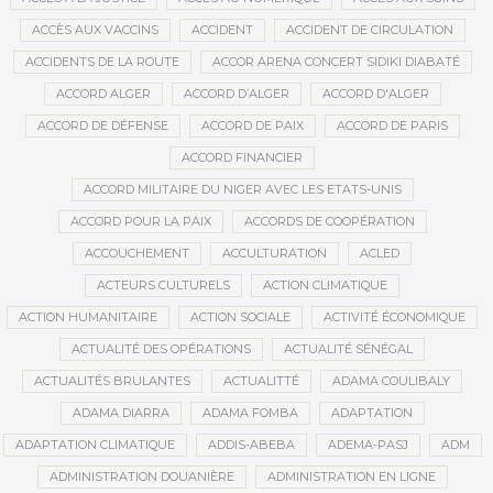
ACCÈS AUX VACCINS
ACCIDENT
ACCIDENT DE CIRCULATION
ACCIDENTS DE LA ROUTE
ACCOR ARENA CONCERT SIDIKI DIABATÉ
ACCORD ALGER
ACCORD D’ALGER
ACCORD D'ALGER
ACCORD DE DÉFENSE
ACCORD DE PAIX
ACCORD DE PARIS
ACCORD FINANCIER
ACCORD MILITAIRE DU NIGER AVEC LES ETATS-UNIS
ACCORD POUR LA PAIX
ACCORDS DE COOPÉRATION
ACCOUCHEMENT
ACCULTURATION
ACLED
ACTEURS CULTURELS
ACTION CLIMATIQUE
ACTION HUMANITAIRE
ACTION SOCIALE
ACTIVITÉ ÉCONOMIQUE
ACTUALITÉ DES OPÉRATIONS
ACTUALITÉ SÉNÉGAL
ACTUALITÉS BRULANTES
ACTUALITTÉ
ADAMA COULIBALY
ADAMA DIARRA
ADAMA FOMBA
ADAPTATION
ADAPTATION CLIMATIQUE
ADDIS-ABEBA
ADEMA-PASJ
ADM
ADMINISTRATION DOUANIÈRE
ADMINISTRATION EN LIGNE