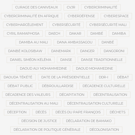
CURAGE DES CANIVEAUX
CVJR
CYBERCRIMINALITÉ
CYBERCRIMINALITÉ EN AFRIQUE
CYBERDÉFENSE
CYBERESPACE
CYBERHARCÈLEMENT
CYBERSÉCURITÉ
CYBERSÉCURITÉ MALI
CYRIL RAMAPHOSA
DAECH
DAKAR
DAMBÉ
DAMIBA
DAMIBA AU MALI
DANA AMBASSAGOU
DANBÉ
DANBÉ KOLOSIBAW
DANEMARK
DANGER
DANGORONI
DANIEL SIMÉON KÉLÉMA
DANSE
DANSE TRADITIONNELLE
DAOUD ALY MOHAMMEDINE
DAOUD MOHAMEDINE
DAOUDA TÉKÉTÉ
DATE DE LA PRÉSIDENTIELLE
DDR-I
DÉBAT
DÉBAT PUBLIC
DÉBROUILLARDISE
DÉCADENCE CULTURELLE
DÉCADENCE DES VALEURS
DÉCAPITATION
DÉCENTRALISATION
DÉCENTRALISATION AU MALI
DÉCENTRALISATION CULTURELLE
DÉCEPTION
DÉCÈS
DÉCÈS DU PAPE FRANÇOIS
DÉCHETS
DÉCISION DE JUSTICE
DÉCLARATION DE BAMAKO
DÉCLARATION DE POLITIQUE GÉNÉRALE
DÉCOLONISATION