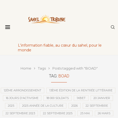
L'information fiable, au cœur du sahel, pour le
monde
Home
Tags
Posts tagged with "BOAD"
TAG:
BOAD
12ÈME ARRONDISSEMENT
13ÈME ÉDITION DE LA RENTRÉE LITTÉRAIRE
16 JOURS D'ACTIVISME
18 000 SOLDATS
1XBET
20 JANVIER
2025
2025 ANNÉE DE LA CULTURE
2026
22 SEPTEMBRE
22 SEPTEMBRE 2023
22 SEPTEMBRE 2025
25 MAI
26 MARS