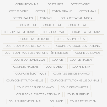
CORRUPTION MALI
COSTA RICA
CÔTE D’IVOIRE
CÔTE D'IVOIRE
COTON
COTON GRAINE
COTON MALI
COTON MALIEN
COTONOU
COUP D'ETAT AU NIGER
COUP D’ÉTAT
COUP D'ÉTAT
COUP D'ETAT
COUP D'ETAT MILITAIRE
COUP ETAT MALI
COUP ÉTAT MILITAIRE
COUP ETAT MILITAIRE
COUPE ASSIMI GOÏTA
COUPE D'AFRIQUE DES NATIONS
COUPE D’AFRIQUE DES NATIONS
COUPE D’AFRIQUE DES NATIONS FÉMININE 2026
COUPE DU MONDE
COUPE DU MONDE 2026
COUPLE
COUPLE MALIEN
COUPLES MALIENS
COUPS D’ÉTAT
COUPS D'ETAT
COUPURE ÉLECTRIQUE
COUR ASSISES DE BAMAKO
COUR CONSTITUTIONNELLE
COUR CONSTITUTIONNELLE DU MALI
COUR D’APPEL DE BAMAKO
COUR DES COMPTES
COUR PÉNALE INTERNATIONALE
COUR SUPRÊME
COUR SUPRÊME DU MALI
COURAGE
COURS DE SOUTIEN