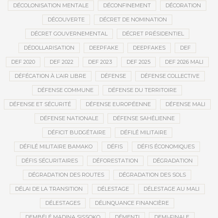
DÉCOLONISATION MENTALE
DÉCONFINEMENT
DÉCORATION
DÉCOUVERTE
DÉCRET DE NOMINATION
DÉCRET GOUVERNEMENTAL
DÉCRET PRÉSIDENTIEL
DÉDOLLARISATION
DEEPFAKE
DEEPFAKES
DEF
DEF 2020
DEF 2022
DEF 2023
DEF 2025
DEF 2026 MALI
DÉFÉCATION À L’AIR LIBRE
DÉFENSE
DÉFENSE COLLECTIVE
DÉFENSE COMMUNE
DÉFENSE DU TERRITOIRE
DÉFENSE ET SÉCURITÉ
DÉFENSE EUROPÉENNE
DÉFENSE MALI
DÉFENSE NATIONALE
DÉFENSE SAHÉLIENNE
DÉFICIT BUDGÉTAIRE
DÉFILÉ MILITAIRE
DÉFILÉ MILITAIRE BAMAKO
DÉFIS
DÉFIS ÉCONOMIQUES
DÉFIS SÉCURITAIRES
DÉFORESTATION
DÉGRADATION
DÉGRADATION DES ROUTES
DÉGRADATION DES SOLS
DÉLAI DE LA TRANSITION
DÉLESTAGE
DÉLESTAGE AU MALI
DÉLESTAGES
DÉLINQUANCE FINANCIÈRE
DEMBÉLÉ MADINA SISSOKO
DÉMENTI
DEMI-FINALE