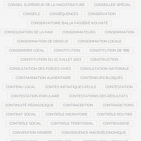
CONSEIL SUPÉRIEUR DE LA MAGISTRATURE
CONSEILLER SPÉCIAL
CONSEILS
CONSÉQUENCES
CONSERVATION
CONSERVATOIRE BALLA FASSÉKÉ KOUYATÉ
CONSOLIDATION DE LA PAIX
CONSOMMATEURS
CONSOMMATION
CONSOMMATION DE DROGUE
CONSOMMATION LOCALE
CONSOMMER LOCAL
CONSTITUTION
CONSTITUTION DE 1992
CONSTITUTION DU 22 JUILLET 2023
CONSTRUCTION
CONSULTATION DES FORCES VIVES
CONSULTATION NATIONALE
CONTAMINATION ALIMENTAIRE
CONTENEURS BLOQUÉS
CONTENU LOCAL
CONTES INITIATIQUES PEULS
CONTESTATION
CONTESTATION POPULAIRE
CONTESTATIONS DES RÉSULTATS
CONTINUITÉ PÉDAGOGIQUE
CONTRACEPTION
CONTRADICTIONS
CONTRAT SOCIAL
CONTRÔLE MIGRATOIRE
CONTRÔLE ROUTIER
CONTRÔLE SOCIAL
CONTRÔLE TERRITORIAL
CONTROVERSE
CONVENTION MINIÈRE
CONVERGENCE MACROÉCONOMIQUE