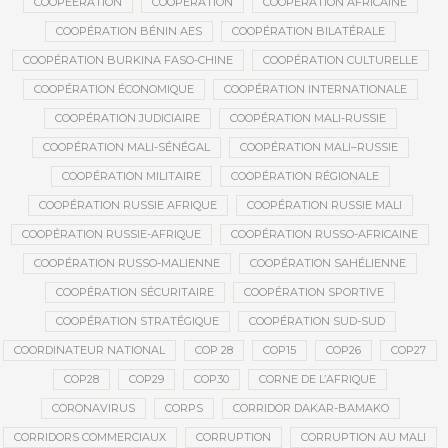
COOPEERATION
COOPÉRATION
COOPÉRATION AFRICAINE
COOPÉRATION BÉNIN AES
COOPÉRATION BILATÉRALE
COOPÉRATION BURKINA FASO-CHINE
COOPÉRATION CULTURELLE
COOPÉRATION ÉCONOMIQUE
COOPÉRATION INTERNATIONALE
COOPÉRATION JUDICIAIRE
COOPÉRATION MALI-RUSSIE
COOPÉRATION MALI-SÉNÉGAL
COOPÉRATION MALI–RUSSIE
COOPÉRATION MILITAIRE
COOPÉRATION RÉGIONALE
COOPÉRATION RUSSIE AFRIQUE
COOPÉRATION RUSSIE MALI
COOPÉRATION RUSSIE-AFRIQUE
COOPÉRATION RUSSO-AFRICAINE
COOPÉRATION RUSSO-MALIENNE
COOPÉRATION SAHÉLIENNE
COOPÉRATION SÉCURITAIRE
COOPÉRATION SPORTIVE
COOPÉRATION STRATÉGIQUE
COOPÉRATION SUD-SUD
COORDINATEUR NATIONAL
COP 28
COP15
COP26
COP27
COP28
COP29
COP30
CORNE DE L’AFRIQUE
CORONAVIRUS
CORPS
CORRIDOR DAKAR-BAMAKO
CORRIDORS COMMERCIAUX
CORRUPTION
CORRUPTION AU MALI