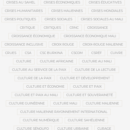
CRISES AU SAHEL
CRISES ÉCONOMIQUES
CRISES ÉDUCATIVES
CRISES HUMANITAIRES
CRISES MALIENNES
CRISES MONDIALES
CRISES POLITIQUES
CRISES SOCIALES
CRISES SOCIALES AU MALI
CRITIQUE
CRITIQUES
CRNC
CROISSANCE
CROISSANCE ÉCONOMIQUE
CROISSANCE ÉCONOMIQUE MALI
CROISSANCE INCLUSIVE
CROIX ROUGE
CROIX-ROUGE MALIENNE
CRUES
CSA
CSC BURKINA
CSCOM
CSRÉF
CUIVRE
CULTURE
CULTURE AFRICAINE
CULTURE AU MALI
CULTURE AU SERVICE DE LA PAIX
CULTURE DE LA LECTURE
CULTURE DE LA PAIX
CULTURE ET DÉVELOPPEMENT
CULTURE ET ÉCONOMIE
CULTURE ET PAIX
CULTURE ET PAIX AU MALI
CULTURE ET SOUVERAINETÉ
CULTURE GUINÉENNE
CULTURE MALI
CULTURE MALIENNE
CULTURE MALIENNE RAYONNEMENT INTERNATIONAL
CULTURE NUMÉRIQUE
CULTURE SAHÉLIENNE
CULTURE SÉNOUFO
CULTURE URBAINE
CURAGE