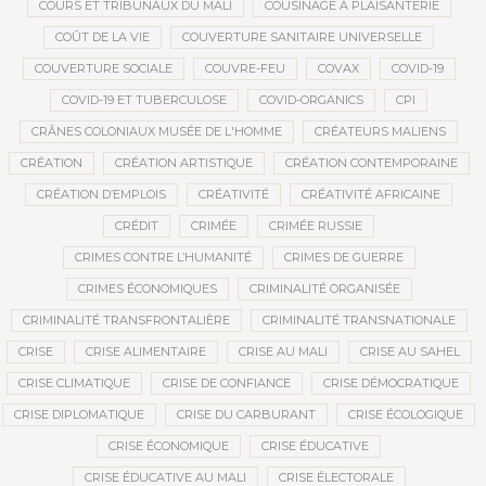
COURS ET TRIBUNAUX DU MALI
COUSINAGE À PLAISANTERIE
COÛT DE LA VIE
COUVERTURE SANITAIRE UNIVERSELLE
COUVERTURE SOCIALE
COUVRE-FEU
COVAX
COVID-19
COVID-19 ET TUBERCULOSE
COVID-ORGANICS
CPI
CRÂNES COLONIAUX MUSÉE DE L'HOMME
CRÉATEURS MALIENS
CRÉATION
CRÉATION ARTISTIQUE
CRÉATION CONTEMPORAINE
CRÉATION D’EMPLOIS
CRÉATIVITÉ
CRÉATIVITÉ AFRICAINE
CRÉDIT
CRIMÉE
CRIMÉE RUSSIE
CRIMES CONTRE L’HUMANITÉ
CRIMES DE GUERRE
CRIMES ÉCONOMIQUES
CRIMINALITÉ ORGANISÉE
CRIMINALITÉ TRANSFRONTALIÈRE
CRIMINALITÉ TRANSNATIONALE
CRISE
CRISE ALIMENTAIRE
CRISE AU MALI
CRISE AU SAHEL
CRISE CLIMATIQUE
CRISE DE CONFIANCE
CRISE DÉMOCRATIQUE
CRISE DIPLOMATIQUE
CRISE DU CARBURANT
CRISE ÉCOLOGIQUE
CRISE ÉCONOMIQUE
CRISE ÉDUCATIVE
CRISE ÉDUCATIVE AU MALI
CRISE ÉLECTORALE