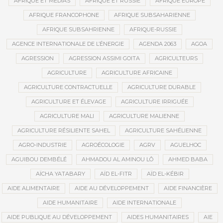
AFRIQUE ET MÉDIAS
AFRIQUE ET RUSSIE
AFRIQUE EUROPE
AFRIQUE FRANCOPHONE
AFRIQUE SUBSAHARIENNE
AFRIQUE SUBSAHRIENNE
AFRIQUE-RUSSIE
AGENCE INTERNATIONALE DE L’ÉNERGIE
AGENDA 2063
AGOA
AGRESSION
AGRESSION ASSIMI GOITA
AGRICULTEURS
AGRICULTURE
AGRICULTURE AFRICAINE
AGRICULTURE CONTRACTUELLE
AGRICULTURE DURABLE
AGRICULTURE ET ÉLEVAGE
AGRICULTURE IRRIGUÉE
AGRICULTURE MALI
AGRICULTURE MALIENNE
AGRICULTURE RÉSILIENTE SAHEL
AGRICULTURE SAHÉLIENNE
AGRO-INDUSTRIE
AGROÉCOLOGIE
AGRV
AGUELHOC
AGUIBOU DEMBÉLÉ
AHMADOU AL AMINOU LÔ
AHMED BABA
AÏCHA YATABARY
AÏD EL-FITR
AÏD EL-KÉBIR
AIDE ALIMENTAIRE
AIDE AU DÉVELOPPEMENT
AIDE FINANCIÈRE
AIDE HUMANITAIRE
AIDE INTERNATIONALE
AIDE PUBLIQUE AU DÉVELOPPEMENT
AIDES HUMANITAIRES
AIE