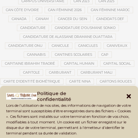
CAMPUS UNIVERSITAIRE
CAN 2023
CAN 2025
CAN CÔTE D'IVOIRE
CAN FÉMININE 2026
CAN FÉMININE MAROC
CANADA
CANAM
CANCER DU SEIN
CANDIDATS DEF
CANDIDATURE
CANDIDATURE D'OUSMANE SONKO
CANDIDATURE DE ALASSANE DRAMANE OUATTARA
CANDIDATURE ONU
CANICULE
CANICULES
CANIVEAUX
CANNABIS
CANTINES SCOLAIRES
CAP
CAPITAINE IBRAHIM TRAORÉ
CAPITAL HUMAIN
CAPITAL SOCIAL
CAPITOLE
CARBURANT
CARBURANT MALI
CARTE D’IDENTITÉ BIOMÉTRIQUE
CARTE NINA
CARTONS ROUGES
CASABLANCA
CATASTROPHE
CATASTROPHE NATURELLE
Politique de
confidentialité
CATASTROPHES CLIMATIQUES
CATASTROPHES NATURELLES
Lors de l’utilisation de nos sites, des informations de navigation de votre
CAUTION 10 000 DOLLARS
CAUTION DE VISA
CDAT
CECOGEC
terminal sont susceptibles d’être enregistrées dans des fichiers « Cookies
». Ces fichiers sont installés sur votre terminal en fonction de vos choix,
CÉDÉAO
CEDEAO
CEI
CÉLÉBRATION NATIONALE
CEMAC
modifiables à tout moment. Un cookie est un fichier enregistré sur le
CEMAPI
CEN-SNESUP
CENOU
CENSURE
disque dur de votre terminal, permettant à l’émetteur d’identifier le
terminal pendant sa durée de validation.
CENTRAFRIQUE
CENTRALE SOLAIRE