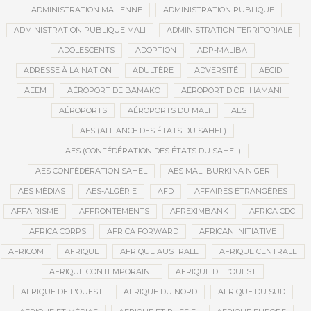
ADMINISTRATION MALIENNE
ADMINISTRATION PUBLIQUE
ADMINISTRATION PUBLIQUE MALI
ADMINISTRATION TERRITORIALE
ADOLESCENTS
ADOPTION
ADP-MALIBA
ADRESSE À LA NATION
ADULTÈRE
ADVERSITÉ
AECID
AEEM
AÉROPORT DE BAMAKO
AÉROPORT DIORI HAMANI
AÉROPORTS
AÉROPORTS DU MALI
AES
AES (ALLIANCE DES ÉTATS DU SAHEL)
AES (CONFÉDÉRATION DES ÉTATS DU SAHEL)
AES CONFÉDÉRATION SAHEL
AES MALI BURKINA NIGER
AES MÉDIAS
AES-ALGÉRIE
AFD
AFFAIRES ÉTRANGÈRES
AFFAIRISME
AFFRONTEMENTS
AFREXIMBANK
AFRICA CDC
AFRICA CORPS
AFRICA FORWARD
AFRICAN INITIATIVE
AFRICOM
AFRIQUE
AFRIQUE AUSTRALE
AFRIQUE CENTRALE
AFRIQUE CONTEMPORAINE
AFRIQUE DE L’OUEST
AFRIQUE DE L'OUEST
AFRIQUE DU NORD
AFRIQUE DU SUD