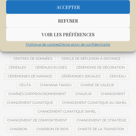
CENTRALE SOLAIRE DE SANANKOROBA
CENTRALES SOLAIRES
ACCEPTER
CENTRE D'INTELLIGENCE ARTIFICIELLE
REFUSER
CENTRE DE SANTÉ COMMUNAUTAIRE
CENTRE DU MALI
CENTRE INTERNATIONAL DE CONFÉRENCES DE BAMAKO
VOIR LES PRÉFÉRENCES
CENTRE MALI
Politique de cookies
Déclaration de confidentialité
CENTRE NATIONAL DES EXAMENS ET CONCOURS DE L’ÉDUCATION
CENTRES DE DONNÉES
CERCLE DE RÉFLEXION À DISTANCE
CÉRÉALES
CÉRÉALES RUSSES
CÉRÉMONIE DE DÉCORATION
CÉRÉMONIES DE MARIAGE
CÉRÉMONIES SOCIALES
CERVEAU
CEUTA
CHAHANA TAKIOU
CHAÎNE DE VALEUR
CHAÎNES D’APPROVISIONNEMENT
CHALEUR
CHANGEMENT
CHANGEMENT CLIMATIQUE
CHANGEMENT CLIMATIQUE AU SAHEL
CHANGEMENT CLIMATIQUE SAHEL
CHANGEMENT DE COMPORTEMENT
CHANGEMENT DE STRATÉGIE
CHARBON
CHARBON DE BOIS
CHARTE DE LA TRANSITION