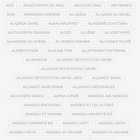
AIGE
AIGLES DAMES DU MALI
AIGLES DU MALI
AIR FRANCE
AISS
AKINWUMI ADESINA
AL-QAÏDA
AL-QAÏDA AU SAHEL
AL-QAÏDA SAHEL
ALAIN MAUFINET
ALASSANE OUATTARA
ALFOUSSEYNI DIAWARA
ALGER
ALGÉRIE
ALGORITHMES
ALHAMDOU AG ILYÈNE
ALI BONGO ODIMBA
ALI FARKA TOURÉ
ALIMENTATION
ALIOUNE TINE
ALLAITEMENT MATERNEL
ALLEMAGNE
ALLIANCE DES ETATS DU SAHEL
ALLIANCE DES ÉTATS DU SAHEL
ALLIANCE DES ÉTATS DU SAHEL (AES)
ALLIANCE SAHEL
ALLIANCE SAHÉLIENNE
ALLIANCES RÉGIONALES
ALOUSSÉNI SANOU
ALPHA CONDÉ
AMADOU AYA SANOGO
AMADOU BAGAYOKO
AMADOU ET LES AUTRES
AMADOU ET MARIAM
AMADOU HAMPATÉ BÂ
AMADOU HAMPÂTÉ BÂ
AMADOU HOTT
AMADOU KEÏTA
AMADOU KÉITA
AMADOU SY SAVANE
AMADOU SY SAVANÉ