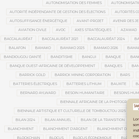
AUTONOMISATION DES FEMMES
AUTONOMISATI
AUTORITÉ INDÉPENDANTE DE GESTION DES ÉLECTIONS
AUTORITÉS C
AUTOSUFFISANCE ÉNERGÉTIQUE
AVANT-PROJET
AVENIR DES J
AVIATION CIVILE
AVOC
AXES STRATÉGIQUES
AZAWAD
BACCALAURÉAT
BACCALAURÉAT 2021
BACCALAURÉAT 2024
BA
BALAFON
BAMAKO
BAMAKO 2025
BAMAKO 2026
BAMAK
BANDIOUGOU DANTÉ
BANDITISME
BANGUI
BANQUE
BANQ
BANQUE OUEST-AFRICAINE DE DÉVELOPPEMENT
BANQUES
BAN
BARRICK GOLD
BARRICK MINING CORPORATION
BARS
BATTERIES ÉLECTRIQUES
BATTERIES LITHIUM
BAUXITE
B
BERNARD AYLWARD
BESOIN HUMANITAIRE
BESOINS HUM
BIENNALE AFRICAINE DE LA PHOTOGRAPHIE
BIENNALE ARTISTIQUE ET CULTURELLE DE TOMBOUCTOU 2025
B
Lor
BILAN 2024
BILAN ANNUEL
BILAN DE LA TRANSITION
BI
son
BLANCHIMENT
BLANCHIMENT D’ARGENT
BLANCHIMENT DE CAPI
ins
coo
BLOCKCHAIN
BLOCUS
BLOCUS ÉCONOMIQUE
BLOGING