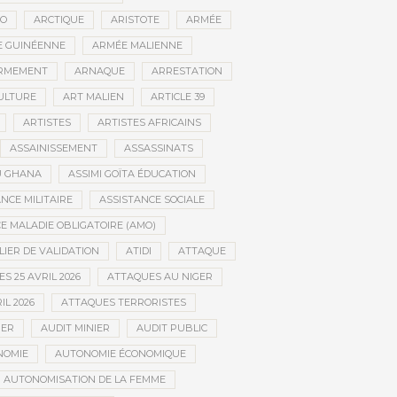
CO
ARCTIQUE
ARISTOTE
ARMÉE
 GUINÉENNE
ARMÉE MALIENNE
RMEMENT
ARNAQUE
ARRESTATION
CULTURE
ART MALIEN
ARTICLE 39
ARTISTES
ARTISTES AFRICAINS
ASSAINISSEMENT
ASSASSINATS
AU GHANA
ASSIMI GOÏTA ÉDUCATION
NCE MILITAIRE
ASSISTANCE SOCIALE
 MALADIE OBLIGATOIRE (AMO)
LIER DE VALIDATION
ATIDI
ATTAQUE
S 25 AVRIL 2026
ATTAQUES AU NIGER
IL 2026
ATTAQUES TERRORISTES
IER
AUDIT MINIER
AUDIT PUBLIC
NOMIE
AUTONOMIE ÉCONOMIQUE
AUTONOMISATION DE LA FEMME