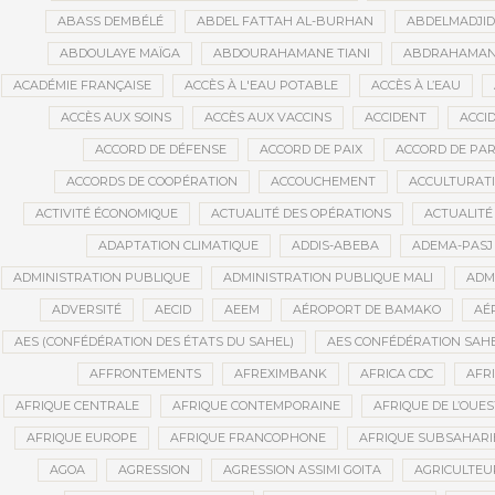
ABASS DEMBÉLÉ
ABDEL FATTAH AL-BURHAN
ABDELMADJI
ABDOULAYE MAÏGA
ABDOURAHAMANE TIANI
ABDRAHAMANE
ACADÉMIE FRANÇAISE
ACCÈS À L'EAU POTABLE
ACCÈS À L’EAU
ACCÈS AUX SOINS
ACCÈS AUX VACCINS
ACCIDENT
ACCI
ACCORD DE DÉFENSE
ACCORD DE PAIX
ACCORD DE PAR
ACCORDS DE COOPÉRATION
ACCOUCHEMENT
ACCULTURAT
ACTIVITÉ ÉCONOMIQUE
ACTUALITÉ DES OPÉRATIONS
ACTUALITÉ
ADAPTATION CLIMATIQUE
ADDIS-ABEBA
ADEMA-PASJ
ADMINISTRATION PUBLIQUE
ADMINISTRATION PUBLIQUE MALI
ADM
ADVERSITÉ
AECID
AEEM
AÉROPORT DE BAMAKO
AÉ
AES (CONFÉDÉRATION DES ÉTATS DU SAHEL)
AES CONFÉDÉRATION SAH
AFFRONTEMENTS
AFREXIMBANK
AFRICA CDC
AFR
AFRIQUE CENTRALE
AFRIQUE CONTEMPORAINE
AFRIQUE DE L’OUES
AFRIQUE EUROPE
AFRIQUE FRANCOPHONE
AFRIQUE SUBSAHAR
AGOA
AGRESSION
AGRESSION ASSIMI GOITA
AGRICULTEU