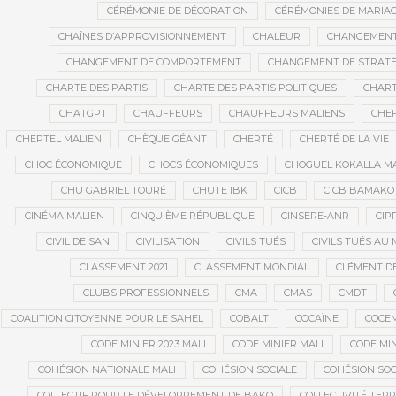
CÉRÉMONIE DE DÉCORATION
CÉRÉMONIES DE MARIA
CHAÎNES D’APPROVISIONNEMENT
CHALEUR
CHANGEMEN
CHANGEMENT DE COMPORTEMENT
CHANGEMENT DE STRATÉ
CHARTE DES PARTIS
CHARTE DES PARTIS POLITIQUES
CHART
CHATGPT
CHAUFFEURS
CHAUFFEURS MALIENS
CHEF
CHEPTEL MALIEN
CHÈQUE GÉANT
CHERTÉ
CHERTÉ DE LA VIE
CHOC ÉCONOMIQUE
CHOCS ÉCONOMIQUES
CHOGUEL KOKALLA M
CHU GABRIEL TOURÉ
CHUTE IBK
CICB
CICB BAMAKO
CINÉMA MALIEN
CINQUIÈME RÉPUBLIQUE
CINSERE-ANR
CIP
CIVIL DE SAN
CIVILISATION
CIVILS TUÉS
CIVILS TUÉS AU 
CLASSEMENT 2021
CLASSEMENT MONDIAL
CLÉMENT D
CLUBS PROFESSIONNELS
CMA
CMAS
CMDT
COALITION CITOYENNE POUR LE SAHEL
COBALT
COCAÏNE
COCE
CODE MINIER 2023 MALI
CODE MINIER MALI
CODE MIN
COHÉSION NATIONALE MALI
COHÉSION SOCIALE
COHÉSION SOC
COLLECTIF POUR LE DÉVELOPPEMENT DE BAKO
COLLECTIVITÉ TERR