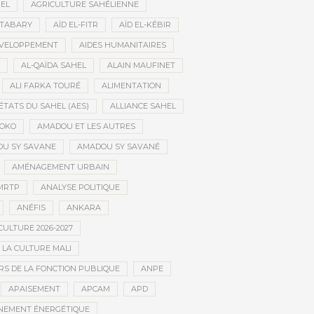
HEL
AGRICULTURE SAHÉLIENNE
ATABARY
AÏD EL-FITR
AÏD EL-KÉBIR
ÉVELOPPEMENT
AIDES HUMANITAIRES
AL-QAÏDA SAHEL
ALAIN MAUFINET
ALI FARKA TOURÉ
ALIMENTATION
ÉTATS DU SAHEL (AES)
ALLIANCE SAHEL
OKO
AMADOU ET LES AUTRES
U SY SAVANE
AMADOU SY SAVANÉ
AMÉNAGEMENT URBAIN
MRTP
ANALYSE POLITIQUE
ANÉFIS
ANKARA
CULTURE 2026-2027
 LA CULTURE MALI
S DE LA FONCTION PUBLIQUE
ANPE
APAISEMENT
APCAM
APD
NEMENT ÉNERGÉTIQUE