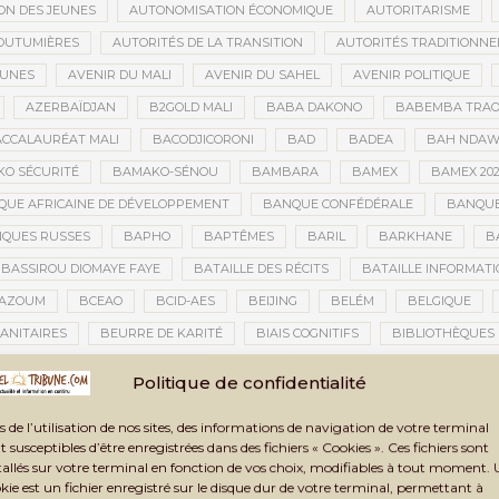
ON DES JEUNES
AUTONOMISATION ÉCONOMIQUE
AUTORITARISME
OUTUMIÈRES
AUTORITÉS DE LA TRANSITION
AUTORITÉS TRADITIONNE
EUNES
AVENIR DU MALI
AVENIR DU SAHEL
AVENIR POLITIQUE
AZERBAÏDJAN
B2GOLD MALI
BABA DAKONO
BABEMBA TRAO
CCALAURÉAT MALI
BACODJICORONI
BAD
BADEA
BAH NDA
O SÉCURITÉ
BAMAKO-SÉNOU
BAMBARA
BAMEX
BAMEX 20
UE AFRICAINE DE DÉVELOPPEMENT
BANQUE CONFÉDÉRALE
BANQUE
QUES RUSSES
BAPHO
BAPTÊMES
BARIL
BARKHANE
B
BASSIROU DIOMAYE FAYE
BATAILLE DES RÉCITS
BATAILLE INFORMAT
AZOUM
BCEAO
BCID-AES
BEIJING
BELÉM
BELGIQUE
ANITAIRES
BEURRE DE KARITÉ
BIAIS COGNITIFS
BIBLIOTHÈQUES
BIENNALE ARTISTIQUE ET CULTURELLE
BIENNALE ARTISTIQUE ET CUL
Politique de confidentialité
IENNALE ARTISTIQUE ET CULTURELLE TOMBOUCTOU 2025
BIENNALE DE T
s de l’utilisation de nos sites, des informations de navigation de votre terminal
LAN DES ACTIVITÉS
BILAN ET PERSPECTIVES
BILAN HUMAIN
BIN
t susceptibles d’être enregistrées dans des fichiers « Cookies ». Ces fichiers sont
TAUX
BLASPHÈME
BLÉ
BLÉ RUSSE
BLESSÉS
BLESSÉS D
tallés sur votre terminal en fonction de vos choix, modifiables à tout moment.
kie est un fichier enregistré sur le disque dur de votre terminal, permettant à
BNDA
BOAD
BOBO-DIOULASSO
BOGOLAN
BOKAR BIRO