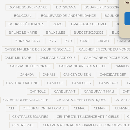
l’é
BONNE GOUVERNANCE
BOTSWANA
BOUARÉ FILY SISSOKO
BOUGOUNI
BOULEVARD DE L’INDÉPENDANCE
BOULIKESSI
BOURSES ÉTUDIANTS
BOZO
BRASSAGE CULTUREL
BRÉMA E
BRUNO LE MAIRE
BRUXELLES
BUDGET 2027-2029
BUDGET A
BURKINA FASO
BVG
BYD
CAAT
CACAO
CADAS
CAISSE MALIENNE DE SÉCURITÉ SOCIALE
CALENDRIER COUPE DU MOND
CAMP MILITAIRE
CAMPAGNE AGRICOLE
CAMPAGNE AGRICOLE 2025
CAMPAGNE ÉLECTORALE
CAMPAGNE PRÉSIDENTIELLE
CAMPUS 
CANADA
CANAM
CANCER DU SEIN
CANDIDATS DEF
CANDIDATURE ONU
CANICULE
CANICULES
CANIVEAUX
C
CAPITOLE
CARBURANT
CARBURANT MALI
CAR
CATASTROPHE NATURELLE
CATASTROPHES CLIMATIQUES
CATASTR
CEI
CÉLÉBRATION NATIONALE
CEMAC
CEMAPI
CEN-SN
CENTRALES SOLAIRES
CENTRE D'INTELLIGENCE ARTIFICIELLE
C
CENTRE MALI
CENTRE NATIONAL DES EXAMENS ET CONCOURS DE L