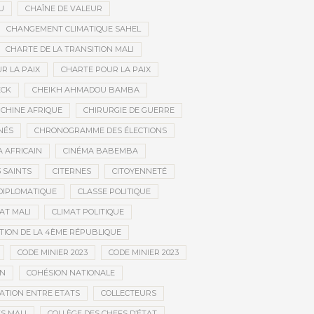
U
CHAÎNE DE VALEUR
CHANGEMENT CLIMATIQUE SAHEL
CHARTE DE LA TRANSITION MALI
R LA PAIX
CHARTE POUR LA PAIX
ECK
CHEIKH AHMADOU BAMBA
CHINE AFRIQUE
CHIRURGIE DE GUERRE
NÉS
CHRONOGRAMME DES ÉLECTIONS
 AFRICAIN
CINÉMA BABEMBA
3 SAINTS
CITERNES
CITOYENNETÉ
DIPLOMATIQUE
CLASSE POLITIQUE
AT MALI
CLIMAT POLITIQUE
TION DE LA 4ÈME RÉPUBLIQUE
CODE MINIER 2023
CODE MINIER 2023
EN
COHÉSION NATIONALE
ATION ENTRE ETATS
COLLECTEURS
S MALI
COLLÈGE DES CHEFS D’ÉTAT