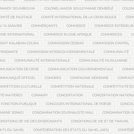
MAMADY DOUMBOUYA
COLONEL-MAJOR SOULEYMANE DEMBÉLÉ
COLON
OMITÉ DE PILOTAGE
COMITÉ INTERNATIONAL DE LA CROIX-ROUGE
COM
 14 JANVIER
COMMERÇANTS
COMMERCE
COMMERCE EXTÉRIEUR
IME INTERNATIONAL
COMMERCE RUSSIE AFRIQUE
COMMERCES
C
RIAT KALABAN-COURA
COMMISSION CEDEAO
COMMISSION D’APPEL
ÉPENDANTE
COMMISSION INTERGOUVERNEMENTALE
COMMUNAUTÉ
AO)
COMMUNAUTÉ INTERNATIONALE
COMMUNAUTÉ MUSULMANE
MUNICATION DE CRISE
COMMUNICATION GOUVERNEMENTALE
COMMU
OMMUNIQUÉ OFFICIEL
COMORES
COMPAGNIE AÉRIENNE
COMPAGNI
OMPÉTITION CULTURELLE
COMPÉTITION NATIONALE
COMPÉTITIVITÉ É
TÉ-MATIÈRES
CONAKRY
CONCERTATION
CONCERTATION NATION
 FONCTION PUBLIQUE
CONCOURS INTERNATIONAL DE POÉSIE
CONCOU
SMANE SONKO
CONDAMNATION JOURNALISTE MALI
CONDAMNATION JU
ONDITIONS DE VIE DES ENSEIGNANTS
CONDITIONS DE VIE ET DE TRAVAIL
ATS DU SAHEL
CONFÉDÉRATION DES ÉTATS DU SAHEL (AES)
CONFÉDÉ