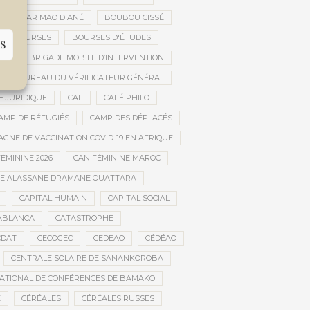
OUBACAR MAO DIANÉ
BOUBOU CISSÉ
BOURSES
BOURSES D'ÉTUDES
S
UE
BRIGADE MOBILE D’INTERVENTION
BUREAU DU VÉRIFICATEUR GÉNÉRAL
E JURIDIQUE
CAF
CAFÉ PHILO
AMP DE RÉFUGIÉS
CAMP DES DÉPLACÉS
GNE DE VACCINATION COVID-19 EN AFRIQUE
ÉMININE 2026
CAN FÉMININE MAROC
DE ALASSANE DRAMANE OUATTARA
CAPITAL HUMAIN
CAPITAL SOCIAL
ABLANCA
CATASTROPHE
CDAT
CECOGEC
CEDEAO
CÉDÉAO
CENTRALE SOLAIRE DE SANANKOROBA
ATIONAL DE CONFÉRENCES DE BAMAKO
E
CÉRÉALES
CÉRÉALES RUSSES