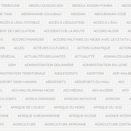
D TEBBOUNE
ABDOU OUOLOGUEM
ABDOUL KASSIM FOMBA
ABDO
 TIANI
ABDRAMANE COULIBALY
ABIDJAN
ABOUBAKAR CISSÉ
ACCÈS À L’EAU POTABLE
ACCÈS À L’ÉDUCATION
ACCÈS À L'EAU
AC
DENT DE CIRCULATION
ACCIDENTS DE LA ROUTE
ACCORD ALGER
A
IS
ACCORD FINANCIER
ACCORD MILITAIRE DU NIGER AVEC LES ETATS-
ION
ACLED
ACTEURS CULTURELS
ACTION CLIMATIQUE
ACTIO
 SÉNÉGAL
ACTUALITÉS BRULANTES
ACTUALITTÉ
ADAMA COULIBA
ADM
ADMINISTRATION DOUANIÈRE
ADMINISTRATION EN LIGNE
INISTRATION TERRITORIALE
ADOLESCENTS
ADOPTION
ADP-MALI
ROPORT DIORI HAMANI
AÉROPORTS
AÉROPORTS DU MALI
AES
EL
AES MALI BURKINA NIGER
AES MÉDIAS
AES-ALGÉRIE
AFD
ICA CORPS
AFRICA FORWARD
AFRICAN INITIATIVE
AFRICOM
A
T
AFRIQUE DE L'OUEST
AFRIQUE DU NORD
AFRIQUE DU SUD
IENNE
AFRIQUE SUBSAHRIENNE
AFRIQUE-RUSSIE
AGENCE INTERN
RS
AGRICULTURE
AGRICULTURE AFRICAINE
AGRICULTURE CONTR