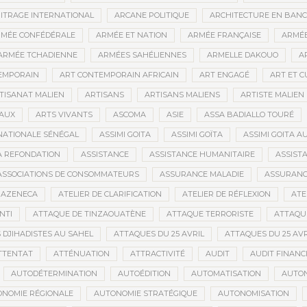
ITRAGE INTERNATIONAL
ARCANE POLITIQUE
ARCHITECTURE EN BAN
MÉE CONFÉDÉRALE
ARMÉE ET NATION
ARMÉE FRANÇAISE
ARMÉE
ARMÉE TCHADIENNE
ARMÉES SAHÉLIENNES
ARMELLE DAKOUO
A
EMPORAIN
ART CONTEMPORAIN AFRICAIN
ART ENGAGÉ
ART ET 
TISANAT MALIEN
ARTISANS
ARTISANS MALIENS
ARTISTE MALIEN
IAUX
ARTS VIVANTS
ASCOMA
ASIE
ASSA BADIALLO TOURÉ
NATIONALE SÉNÉGAL
ASSIMI GOITA
ASSIMI GOÏTA
ASSIMI GOITA 
LA REFONDATION
ASSISTANCE
ASSISTANCE HUMANITAIRE
ASSISTA
ASSOCIATIONS DE CONSOMMATEURS
ASSURANCE MALADIE
ASSURANCE
RAZENECA
ATELIER DE CLARIFICATION
ATELIER DE RÉFLEXION
ATE
NTI
ATTAQUE DE TINZAOUATÈNE
ATTAQUE TERRORISTE
ATTAQUE
 DJIHADISTES AU SAHEL
ATTAQUES DU 25 AVRIL
ATTAQUES DU 25 AVR
TTENTAT
ATTÉNUATION
ATTRACTIVITÉ
AUDIT
AUDIT FINANC
AUTODÉTERMINATION
AUTOÉDITION
AUTOMATISATION
AUTO
NOMIE RÉGIONALE
AUTONOMIE STRATÉGIQUE
AUTONOMISATION