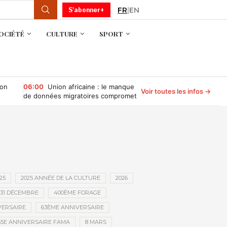
FR
|
EN
S'abonner+
OCIÉTÉ
CULTURE
SPORT
ion
06:00
Union africaine : le manque
Voir toutes les infos →
de données migratoires compromet
la gouvernance des migrations
25
2025 ANNÉE DE LA CULTURE
2026
31 DÉCEMBRE
400ÈME FORAGE
VERSAIRE
63ÈME ANNIVERSAIRE
65E ANNIVERSAIRE FAMA
8 MARS