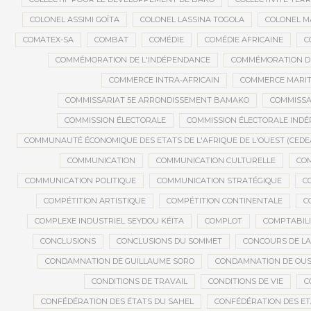
COLONEL ASSIMI GOÏTA
COLONEL LASSINA TOGOLA
COLONEL 
COMATEX-SA
COMBAT
COMÉDIE
COMÉDIE AFRICAINE
C
COMMÉMORATION DE L'INDÉPENDANCE
COMMÉMORATION DU
COMMERCE INTRA-AFRICAIN
COMMERCE MARIT
COMMISSARIAT 5E ARRONDISSEMENT BAMAKO
COMMISSA
COMMISSION ÉLECTORALE
COMMISSION ÉLECTORALE IND
COMMUNAUTÉ ÉCONOMIQUE DES ETATS DE L'AFRIQUE DE L'OUEST (CEDE
COMMUNICATION
COMMUNICATION CULTURELLE
COM
COMMUNICATION POLITIQUE
COMMUNICATION STRATÉGIQUE
C
COMPÉTITION ARTISTIQUE
COMPÉTITION CONTINENTALE
C
COMPLEXE INDUSTRIEL SEYDOU KÉÏTA
COMPLOT
COMPTABILI
CONCLUSIONS
CONCLUSIONS DU SOMMET
CONCOURS DE LA
CONDAMNATION DE GUILLAUME SORO
CONDAMNATION DE OU
CONDITIONS DE TRAVAIL
CONDITIONS DE VIE
C
CONFÉDÉRATION DES ÉTATS DU SAHEL
CONFÉDÉRATION DES ET