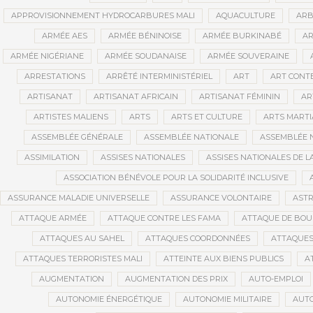
APPROVISIONNEMENT HYDROCARBURES MALI
AQUACULTURE
ARB
ARMÉE AES
ARMÉE BÉNINOISE
ARMÉE BURKINABÉ
AR
ARMÉE NIGÉRIANE
ARMÉE SOUDANAISE
ARMÉE SOUVERAINE
ARRESTATIONS
ARRÊTÉ INTERMINISTÉRIEL
ART
ART CONT
ARTISANAT
ARTISANAT AFRICAIN
ARTISANAT FÉMININ
AR
ARTISTES MALIENS
ARTS
ARTS ET CULTURE
ARTS MART
ASSEMBLÉE GÉNÉRALE
ASSEMBLÉE NATIONALE
ASSEMBLÉE 
ASSIMILATION
ASSISES NATIONALES
ASSISES NATIONALES DE 
ASSOCIATION BÉNÉVOLE POUR LA SOLIDARITÉ INCLUSIVE
ASSURANCE MALADIE UNIVERSELLE
ASSURANCE VOLONTAIRE
AST
ATTAQUE ARMÉE
ATTAQUE CONTRE LES FAMA
ATTAQUE DE BOU
ATTAQUES AU SAHEL
ATTAQUES COORDONNÉES
ATTAQUES
ATTAQUES TERRORISTES MALI
ATTEINTE AUX BIENS PUBLICS
A
AUGMENTATION
AUGMENTATION DES PRIX
AUTO-EMPLOI
AUTONOMIE ÉNERGÉTIQUE
AUTONOMIE MILITAIRE
AUTO