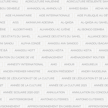
ULTURE MALI
AGRICULTURE MALIENNE
AGRICULTURE RÉSILIENTE SA
IBOU DEMBÉLÉ
AHMADOU AL AMINOU LÔ
AHMED BABA
AÏCHA Y
AIDE HUMANITAIRE
AIDE INTERNATIONALE
AIDE PUBLIQUE AU D
ANCE
AISS
AKINWUMI ADESINA
AL-QAÏDA
AL-QAÏDA AU SAHEL
ÉRIE
ALGORITHMES
ALHAMDOU AG ILYÈNE
ALI BONGO ODIMBA
E DES ÉTATS DU SAHEL
ALLIANCE DES ETATS DU SAHEL
ALLIANCE DES 
NI SANOU
ALPHA CONDÉ
AMADOU AYA SANOGO
AMADOU BAGAY
É BÂ
AMADOU HOTT
AMADOU KÉITA
AMADOU KEÏTA
AMADO
RATION DU CADRE DE VIE
AMÉNAGEMENT
AMÉNAGEMENT ROUTIER
AMNESTY INTERNATIONAL
AMO
AMOUR
AMOUREUX
A
ANCIEN PREMIER MINISTRE
ANCIEN PRÉSIDENT
ANDRY RAJOELINA
NÉE DE L’ÉDUCATION ET DE LA CULTURE
ANNÉE DE L’ÉDUCATION ET DE LA 
27
ANNÉE DE LA CULTURE
ANNÉE DE LA CULTURE 2025
ANNÉE DE
ANNÉE SCOLAIRE 2020-2021
ANNULATION
ANNULATION DU CONCOUR
ME
ANTITERRORISME
ANTÓNIO GUTERRES
ANTONIO GUTERRES
VISIONNEMENT
APPROVISIONNEMENT EN CARBURANT
APPROVISION