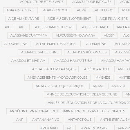
AGRICULTURE ET ÉLEVAGE
AGRICULTURE IRRIGUÉE
AGRIC
AGRO-INDUSTRIE
AGROÉCOLOGIE
AGRV
AGUELHOC
AGU
AIDE ALIMENTAIRE
AIDE AU DÉVELOPPEMENT
AIDE FINANCIÈRE
AIE
AIGE
AIGLES DAMES DU MALI
AIGLES DU MALI
AIR FR
ALASSANE OUATTARA
ALFOUSSEYNI DIAWARA
ALGER
ALG
ALIOUNE TINE
ALLAITEMENT MATERNEL
ALLEMAGNE
ALLIANC
ALLIANCE SAHÉLIENNE
ALLIANCES RÉGIONALES
ALOUSSÉ
AMADOU ET MARIAM
AMADOU HAMPÂTÉ BÂ
AMADOU HAMPAT
AMBASSADEUR FRANÇAIS
AMÉLIORATION
AMÉLIO
AMÉNAGEMENTS HYDRO-AGRICOLES
AMENDE
AMITIÉ
ANALYSE POLITIQUE AFRIQUE
ANAM
ANASER
ANNÉE DE L’ÉDUCATION ET DE LA CULTURE
AN
ANNÉE DE L’ÉDUCATION ET DE LA CULTURE 2026-20
ANNÉE INTERNATIONALE DE L'ÉLIMINATION DU TRAVAIL DES ENFANTS
ANR
ANTANANARIVO
ANTARCTIQUE
ANTI-IMPÉRIALIS
APEX MALI
APJ
APPRENTISSAGE
APPRO