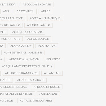
ULAYE DIOP
ABDOULAYE KONATÉ
ABSI
ABSTENTION
ABUJA
CÈS À LA JUSTICE
ACCÈS AU NUMÉRIQUE
CCORD D’ALGER
ACCORD D'ALGER
UNIS
ACCORD POUR LA PAIX
N HUMANITAIRE
ACTION SOCIALE
LY
ADAMA DIARRA
ADAPTATION
ADMINISTRATION MALIENNE
BA
ADRESSE À LA NATION
ADULTÈRE
AES (ALLIANCE DES ÉTATS DU SAHEL)
AFFAIRES ÉTRANGÈRES
AFFAIRISME
FRIQUE
AFRIQUE AUSTRALE
AFRIQUE ET MÉDIAS
AFRIQUE ET RUSSIE
ATIONALE DE L’ÉNERGIE
AGENDA 2063
ACTUELLE
AGRICULTURE DURABLE