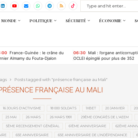
MONDE
POLITIQUE
SÉCURITÉ
ÉCONOMIE
S
:00
France-Guinée : le crâne du
06:30
Mali : l’organe anticorrupt
rnier Almamy du Fouta-Djalon
OCLEI épinglé pour plus de 352
entôt rapatrié ?
millions de FCFA d’irrégularités
financières
ags
Posts tagged with "présence française au Mali"
PRÉSENCE FRANÇAISE AU MALI
16 JOURS D'ACTIVISME
18 000 SOLDATS
1XBET
20 JANVIER
20
25 MAI
26 MARS
26 MARS 1991
29ÈME CONGRÈS DE L'AEEM
5ÈME RECENSEMENT GÉNÉRAL
61ÈME ANNIVERSAIRE
62ÈME ANNI
IRE
65E ANNIVERSAIRE
65E ANNIVERSAIRE DE L’INDÉPENDANCE