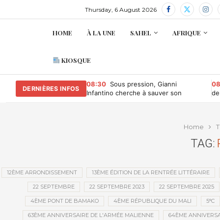
Thursday, 6 August 2026
HOME
À LA UNE
SAHEL
AFRIQUE
KIOSQUE
08:30
Sous pression, Gianni
08
DERNIÈRES INFOS
Infantino cherche à sauver son
de
mandat à la tête de la Fifa
bi
Home
T
TAG:
12ÈME ARRONDISSEMENT
13ÈME ÉDITION DE LA RENTRÉE LITTÉRAIRE
22 SEPTEMBRE
22 SEPTEMBRE 2023
22 SEPTEMBRE 2025
4ÈME PONT DE BAMAKO
4ÈME RÉPUBLIQUE DU MALI
5°C
63ÈME ANNIVERSAIRE DE L'ARMÉE MALIENNE
64ÈME ANNIVERSA