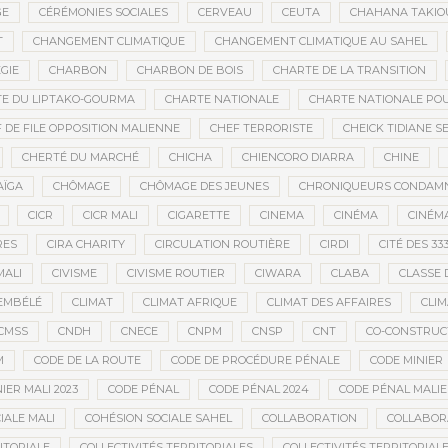
GE
CÉRÉMONIES SOCIALES
CERVEAU
CEUTA
CHAHANA TAKIO
T
CHANGEMENT CLIMATIQUE
CHANGEMENT CLIMATIQUE AU SAHEL
GIE
CHARBON
CHARBON DE BOIS
CHARTE DE LA TRANSITION
E DU LIPTAKO-GOURMA
CHARTE NATIONALE
CHARTE NATIONALE POU
 DE FILE OPPOSITION MALIENNE
CHEF TERRORISTE
CHEICK TIDIANE S
CHERTÉ DU MARCHÉ
CHICHA
CHIENCORO DIARRA
CHINE
AÏGA
CHÔMAGE
CHÔMAGE DES JEUNES
CHRONIQUEURS CONDAM
CICR
CICR MALI
CIGARETTE
CINEMA
CINÉMA
CINÉMA
RES
CIRA CHARITY
CIRCULATION ROUTIÈRE
CIRDI
CITÉ DES 33
MALI
CIVISME
CIVISME ROUTIER
CIWARA
CLABA
CLASSE 
EMBÉLÉ
CLIMAT
CLIMAT AFRIQUE
CLIMAT DES AFFAIRES
CLIM
CMSS
CNDH
CNECE
CNPM
CNSP
CNT
CO-CONSTRUC
M
CODE DE LA ROUTE
CODE DE PROCÉDURE PÉNALE
CODE MINIER
IER MALI 2023
CODE PÉNAL
CODE PÉNAL 2024
CODE PÉNAL MALI
IALE MALI
COHÉSION SOCIALE SAHEL
COLLABORATION
COLLABOR
ITORIALE
COLLECTIVITÉS TERRITORIALES
COLLECTIVITÉS TERRITORIALE