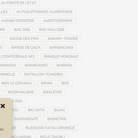
AUTORITÉ DE L’ÉTAT
LLES
AUTOSUFFISANCE ALIMENTAIRE
AVENIR PROSPÈRE
AVERTISSEMENT
RÉ
BAC 2026
BAC MALI 2026
W
BAISSE DES PRIX
BAKARY TRAORÉ
25
BANDE DE GAZA
BANDIAGARA
 CONFÉDÉRALE AES
BANQUE MONDIALE
ARRAGES
BARRICADES
BARRICK
IONNELLE
BATAILLON TCHADIEN
BEN LE CERVEAU
BÉNIN
BER
BICÉPHALISME
BIEN-ÊTRE
TURELLE 2025
OMBOUCTOU
BIG DATA
BILAN
TOU
BIODIVERSITÉ
BIOMÉTRIE
E GUERRE
BLESSURE FATOU DEMBÉLÉ
 Un
BOKO HARAM
BOLA TINUBU