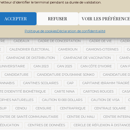
metteur d’identifier le terminal pendant sa durée de validation.
BOUBACAR BOCOUM
BOUBACAR DIANÉ
BOUBACAR DOUMBIA
B
BOULKESSI
BOURAKÉBOUGOU
BOUREM
BOURÉMA KANSAYE
ACCEPTER
REFUSER
VOIR LES PRÉFÉRENCE
LY DICKO
BRÉSIL
BRICE OLIGUI NGUEMA
BRICS
BRICS AFRIQ
Politique de cookies
Déclaration de confidentialité
GRICOLE
BUDGET DE LA PRÉSIDENCE
BUDGET NATIONAL
BUMDA
TRE
CADEAUX
CADRE DE CONCERTATION
CADRE DE VIE
CADR
E
CALENDRIER ÉLECTORAL
CAMEROUN
CAMIONS-CITERNES
C
CAMPAGNE DE DISTRIBUTION
CAMPAGNE DE VACCINATION
CAMPA
UNIVERSITAIRE
CAN 2023
CAN 2025
CAN CÔTE D'IVOIRE
CAN F
CANDIDATURE
CANDIDATURE D'OUSMANE SONKO
CANDIDATURE 
ANNABIS
CANTINES SCOLAIRES
CAP
CAPITAINE IBRAHIM TRAORÉ
TE D’IDENTITÉ BIOMÉTRIQUE
CARTE NINA
CARTONS ROUGES
CAS
OPHES NATURELLES
CAUTION 10 000 DOLLARS
CAUTION DE VISA
ESUP
CENOU
CENSURE
CENTRAFRIQUE
CENTRALE SOLAIRE
ENTRE DE SANTÉ COMMUNAUTAIRE
CENTRE DU MALI
CENTRE INTERN
’ÉDUCATION
CENTRES DE DONNÉES
CERCLE DE RÉFLEXION À DISTANC