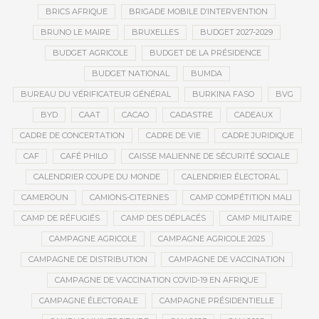
BRICS AFRIQUE
BRIGADE MOBILE D’INTERVENTION
BRUNO LE MAIRE
BRUXELLES
BUDGET 2027-2029
BUDGET AGRICOLE
BUDGET DE LA PRÉSIDENCE
BUDGET NATIONAL
BUMDA
BUREAU DU VÉRIFICATEUR GÉNÉRAL
BURKINA FASO
BVG
BYD
CAAT
CACAO
CADASTRE
CADEAUX
CADRE DE CONCERTATION
CADRE DE VIE
CADRE JURIDIQUE
CAF
CAFÉ PHILO
CAISSE MALIENNE DE SÉCURITÉ SOCIALE
CALENDRIER COUPE DU MONDE
CALENDRIER ÉLECTORAL
CAMEROUN
CAMIONS-CITERNES
CAMP COMPÉTITION MALI
CAMP DE RÉFUGIÉS
CAMP DES DÉPLACÉS
CAMP MILITAIRE
CAMPAGNE AGRICOLE
CAMPAGNE AGRICOLE 2025
CAMPAGNE DE DISTRIBUTION
CAMPAGNE DE VACCINATION
CAMPAGNE DE VACCINATION COVID-19 EN AFRIQUE
CAMPAGNE ÉLECTORALE
CAMPAGNE PRÉSIDENTIELLE