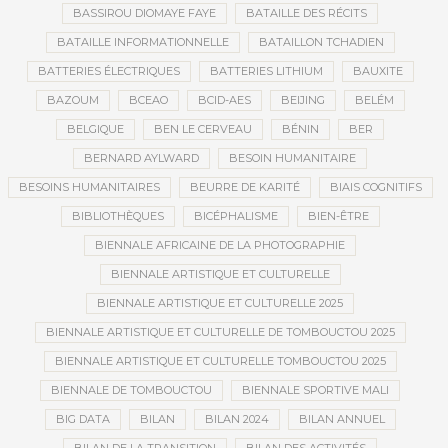
BASSIROU DIOMAYE FAYE
BATAILLE DES RÉCITS
BATAILLE INFORMATIONNELLE
BATAILLON TCHADIEN
BATTERIES ÉLECTRIQUES
BATTERIES LITHIUM
BAUXITE
BAZOUM
BCEAO
BCID-AES
BEIJING
BELÉM
BELGIQUE
BEN LE CERVEAU
BÉNIN
BER
BERNARD AYLWARD
BESOIN HUMANITAIRE
BESOINS HUMANITAIRES
BEURRE DE KARITÉ
BIAIS COGNITIFS
BIBLIOTHÈQUES
BICÉPHALISME
BIEN-ÊTRE
BIENNALE AFRICAINE DE LA PHOTOGRAPHIE
BIENNALE ARTISTIQUE ET CULTURELLE
BIENNALE ARTISTIQUE ET CULTURELLE 2025
BIENNALE ARTISTIQUE ET CULTURELLE DE TOMBOUCTOU 2025
BIENNALE ARTISTIQUE ET CULTURELLE TOMBOUCTOU 2025
BIENNALE DE TOMBOUCTOU
BIENNALE SPORTIVE MALI
BIG DATA
BILAN
BILAN 2024
BILAN ANNUEL