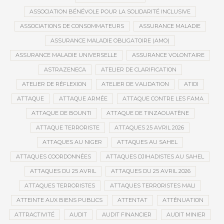
ASSOCIATION BÉNÉVOLE POUR LA SOLIDARITÉ INCLUSIVE
ASSOCIATIONS DE CONSOMMATEURS
ASSURANCE MALADIE
ASSURANCE MALADIE OBLIGATOIRE (AMO)
ASSURANCE MALADIE UNIVERSELLE
ASSURANCE VOLONTAIRE
ASTRAZENECA
ATELIER DE CLARIFICATION
ATELIER DE RÉFLEXION
ATELIER DE VALIDATION
ATIDI
ATTAQUE
ATTAQUE ARMÉE
ATTAQUE CONTRE LES FAMA
ATTAQUE DE BOUNTI
ATTAQUE DE TINZAOUATÈNE
ATTAQUE TERRORISTE
ATTAQUES 25 AVRIL 2026
ATTAQUES AU NIGER
ATTAQUES AU SAHEL
ATTAQUES COORDONNÉES
ATTAQUES DJIHADISTES AU SAHEL
ATTAQUES DU 25 AVRIL
ATTAQUES DU 25 AVRIL 2026
ATTAQUES TERRORISTES
ATTAQUES TERRORISTES MALI
ATTEINTE AUX BIENS PUBLICS
ATTENTAT
ATTÉNUATION
ATTRACTIVITÉ
AUDIT
AUDIT FINANCIER
AUDIT MINIER