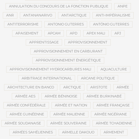
ANNULATION DU CONCOURS DE LA FONCTION PUBLIQUE
ANPE
ANR
ANTANANARIVO
ANTARCTIQUE
ANTI-IMPÉRIALISME
ANTITERRORISME
ANTONIO GUTERRES
ANTÓNIO GUTERRES
APAISEMENT
APCAM
APD
APEX MALI
APJ
APPRENTISSAGE
APPROVISIONNEMENT
APPROVISIONNEMENT EN CARBURANT
APPROVISIONNEMENT ÉNERGÉTIQUE
APPROVISIONNEMENT HYDROCARBURES MALI
AQUACULTURE
ARBITRAGE INTERNATIONAL
ARCANE POLITIQUE
ARCHITECTURE EN BANCO
ARCTIQUE
ARISTOTE
ARMÉE
ARMÉE AES
ARMÉE BÉNINOISE
ARMÉE BURKINABÉ
ARMÉE CONFÉDÉRALE
ARMÉE ET NATION
ARMÉE FRANÇAISE
ARMÉE GUINÉENNE
ARMÉE MALIENNE
ARMÉE NIGÉRIANE
ARMÉE SOUDANAISE
ARMÉE SOUVERAINE
ARMÉE TCHADIENNE
ARMÉES SAHÉLIENNES
ARMELLE DAKOUO
ARMEMENT