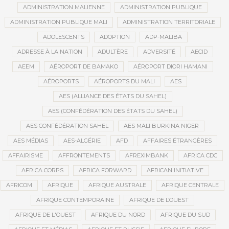
ADMINISTRATION MALIENNE
ADMINISTRATION PUBLIQUE
ADMINISTRATION PUBLIQUE MALI
ADMINISTRATION TERRITORIALE
ADOLESCENTS
ADOPTION
ADP-MALIBA
ADRESSE À LA NATION
ADULTÈRE
ADVERSITÉ
AECID
AEEM
AÉROPORT DE BAMAKO
AÉROPORT DIORI HAMANI
AÉROPORTS
AÉROPORTS DU MALI
AES
AES (ALLIANCE DES ÉTATS DU SAHEL)
AES (CONFÉDÉRATION DES ÉTATS DU SAHEL)
AES CONFÉDÉRATION SAHEL
AES MALI BURKINA NIGER
AES MÉDIAS
AES-ALGÉRIE
AFD
AFFAIRES ÉTRANGÈRES
AFFAIRISME
AFFRONTEMENTS
AFREXIMBANK
AFRICA CDC
AFRICA CORPS
AFRICA FORWARD
AFRICAN INITIATIVE
AFRICOM
AFRIQUE
AFRIQUE AUSTRALE
AFRIQUE CENTRALE
AFRIQUE CONTEMPORAINE
AFRIQUE DE L’OUEST
AFRIQUE DE L'OUEST
AFRIQUE DU NORD
AFRIQUE DU SUD