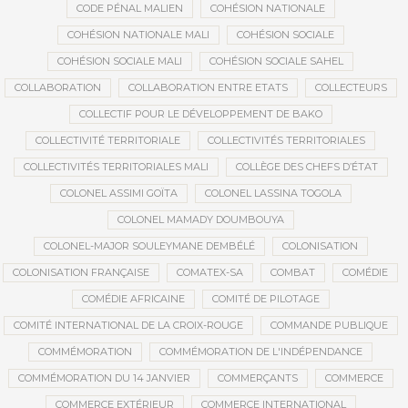
CODE PÉNAL MALIEN
COHÉSION NATIONALE
COHÉSION NATIONALE MALI
COHÉSION SOCIALE
COHÉSION SOCIALE MALI
COHÉSION SOCIALE SAHEL
COLLABORATION
COLLABORATION ENTRE ETATS
COLLECTEURS
COLLECTIF POUR LE DÉVELOPPEMENT DE BAKO
COLLECTIVITÉ TERRITORIALE
COLLECTIVITÉS TERRITORIALES
COLLECTIVITÉS TERRITORIALES MALI
COLLÈGE DES CHEFS D’ÉTAT
COLONEL ASSIMI GOÏTA
COLONEL LASSINA TOGOLA
COLONEL MAMADY DOUMBOUYA
COLONEL-MAJOR SOULEYMANE DEMBÉLÉ
COLONISATION
COLONISATION FRANÇAISE
COMATEX-SA
COMBAT
COMÉDIE
COMÉDIE AFRICAINE
COMITÉ DE PILOTAGE
COMITÉ INTERNATIONAL DE LA CROIX-ROUGE
COMMANDE PUBLIQUE
COMMÉMORATION
COMMÉMORATION DE L'INDÉPENDANCE
COMMÉMORATION DU 14 JANVIER
COMMERÇANTS
COMMERCE
COMMERCE EXTÉRIEUR
COMMERCE INTERNATIONAL