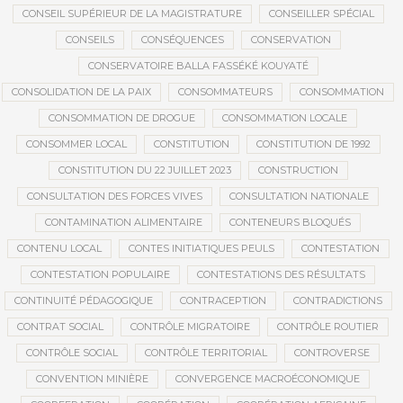
CONSEIL SUPÉRIEUR DE LA MAGISTRATURE
CONSEILLER SPÉCIAL
CONSEILS
CONSÉQUENCES
CONSERVATION
CONSERVATOIRE BALLA FASSÉKÉ KOUYATÉ
CONSOLIDATION DE LA PAIX
CONSOMMATEURS
CONSOMMATION
CONSOMMATION DE DROGUE
CONSOMMATION LOCALE
CONSOMMER LOCAL
CONSTITUTION
CONSTITUTION DE 1992
CONSTITUTION DU 22 JUILLET 2023
CONSTRUCTION
CONSULTATION DES FORCES VIVES
CONSULTATION NATIONALE
CONTAMINATION ALIMENTAIRE
CONTENEURS BLOQUÉS
CONTENU LOCAL
CONTES INITIATIQUES PEULS
CONTESTATION
CONTESTATION POPULAIRE
CONTESTATIONS DES RÉSULTATS
CONTINUITÉ PÉDAGOGIQUE
CONTRACEPTION
CONTRADICTIONS
CONTRAT SOCIAL
CONTRÔLE MIGRATOIRE
CONTRÔLE ROUTIER
CONTRÔLE SOCIAL
CONTRÔLE TERRITORIAL
CONTROVERSE
CONVENTION MINIÈRE
CONVERGENCE MACROÉCONOMIQUE