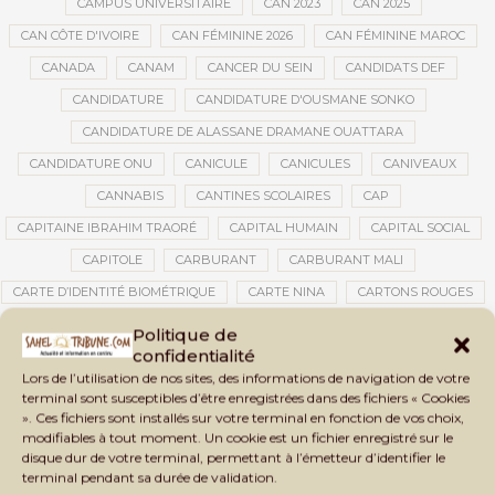
CAMPUS UNIVERSITAIRE
CAN 2023
CAN 2025
CAN CÔTE D'IVOIRE
CAN FÉMININE 2026
CAN FÉMININE MAROC
CANADA
CANAM
CANCER DU SEIN
CANDIDATS DEF
CANDIDATURE
CANDIDATURE D'OUSMANE SONKO
CANDIDATURE DE ALASSANE DRAMANE OUATTARA
CANDIDATURE ONU
CANICULE
CANICULES
CANIVEAUX
CANNABIS
CANTINES SCOLAIRES
CAP
CAPITAINE IBRAHIM TRAORÉ
CAPITAL HUMAIN
CAPITAL SOCIAL
CAPITOLE
CARBURANT
CARBURANT MALI
CARTE D’IDENTITÉ BIOMÉTRIQUE
CARTE NINA
CARTONS ROUGES
CASABLANCA
CATASTROPHE
CATASTROPHE NATURELLE
Politique de
confidentialité
CATASTROPHES CLIMATIQUES
CATASTROPHES NATURELLES
Lors de l’utilisation de nos sites, des informations de navigation de votre
CAUTION 10 000 DOLLARS
CAUTION DE VISA
CDAT
CECOGEC
terminal sont susceptibles d’être enregistrées dans des fichiers « Cookies
». Ces fichiers sont installés sur votre terminal en fonction de vos choix,
CÉDÉAO
CEDEAO
CEI
CÉLÉBRATION NATIONALE
CEMAC
modifiables à tout moment. Un cookie est un fichier enregistré sur le
CEMAPI
CEN-SNESUP
CENOU
CENSURE
disque dur de votre terminal, permettant à l’émetteur d’identifier le
terminal pendant sa durée de validation.
CENTRAFRIQUE
CENTRALE SOLAIRE