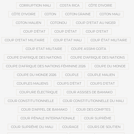
CORRUPTION MALI
COSTA RICA
CÔTE D’IVOIRE
CÔTE D'IVOIRE
COTON
COTON GRAINE
COTON MALI
COTON MALIEN
COTONOU
COUP D'ETAT AU NIGER
COUP D’ÉTAT
COUP D'ÉTAT
COUP D'ETAT
COUP D'ETAT MILITAIRE
COUP ETAT MALI
COUP ÉTAT MILITAIRE
COUP ETAT MILITAIRE
COUPE ASSIMI GOÏTA
COUPE D'AFRIQUE DES NATIONS
COUPE D’AFRIQUE DES NATIONS
COUPE D’AFRIQUE DES NATIONS FÉMININE 2026
COUPE DU MONDE
COUPE DU MONDE 2026
COUPLE
COUPLE MALIEN
COUPLES MALIENS
COUPS D’ÉTAT
COUPS D'ETAT
COUPURE ÉLECTRIQUE
COUR ASSISES DE BAMAKO
COUR CONSTITUTIONNELLE
COUR CONSTITUTIONNELLE DU MALI
COUR D’APPEL DE BAMAKO
COUR DES COMPTES
COUR PÉNALE INTERNATIONALE
COUR SUPRÊME
COUR SUPRÊME DU MALI
COURAGE
COURS DE SOUTIEN