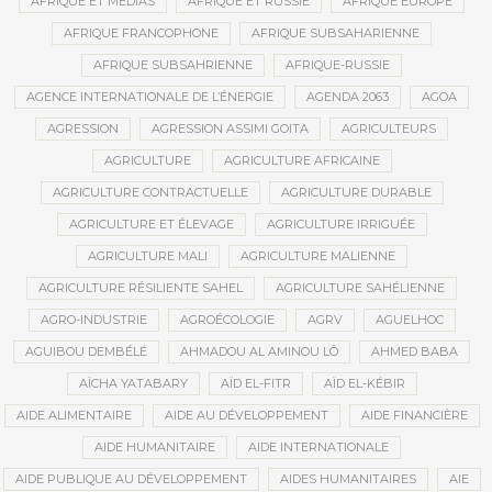
AFRIQUE ET MÉDIAS
AFRIQUE ET RUSSIE
AFRIQUE EUROPE
AFRIQUE FRANCOPHONE
AFRIQUE SUBSAHARIENNE
AFRIQUE SUBSAHRIENNE
AFRIQUE-RUSSIE
AGENCE INTERNATIONALE DE L’ÉNERGIE
AGENDA 2063
AGOA
AGRESSION
AGRESSION ASSIMI GOITA
AGRICULTEURS
AGRICULTURE
AGRICULTURE AFRICAINE
AGRICULTURE CONTRACTUELLE
AGRICULTURE DURABLE
AGRICULTURE ET ÉLEVAGE
AGRICULTURE IRRIGUÉE
AGRICULTURE MALI
AGRICULTURE MALIENNE
AGRICULTURE RÉSILIENTE SAHEL
AGRICULTURE SAHÉLIENNE
AGRO-INDUSTRIE
AGROÉCOLOGIE
AGRV
AGUELHOC
AGUIBOU DEMBÉLÉ
AHMADOU AL AMINOU LÔ
AHMED BABA
AÏCHA YATABARY
AÏD EL-FITR
AÏD EL-KÉBIR
AIDE ALIMENTAIRE
AIDE AU DÉVELOPPEMENT
AIDE FINANCIÈRE
AIDE HUMANITAIRE
AIDE INTERNATIONALE
AIDE PUBLIQUE AU DÉVELOPPEMENT
AIDES HUMANITAIRES
AIE