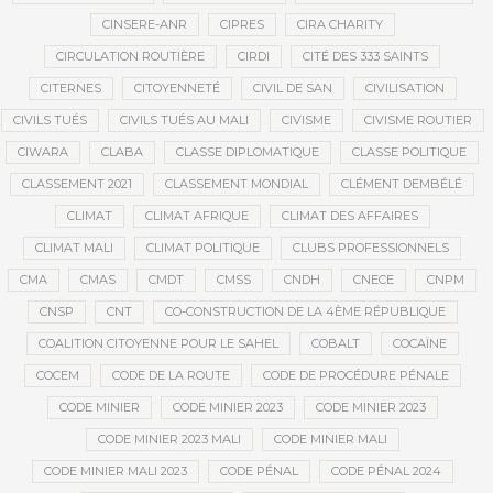
CINSERE-ANR
CIPRES
CIRA CHARITY
CIRCULATION ROUTIÈRE
CIRDI
CITÉ DES 333 SAINTS
CITERNES
CITOYENNETÉ
CIVIL DE SAN
CIVILISATION
CIVILS TUÉS
CIVILS TUÉS AU MALI
CIVISME
CIVISME ROUTIER
CIWARA
CLABA
CLASSE DIPLOMATIQUE
CLASSE POLITIQUE
CLASSEMENT 2021
CLASSEMENT MONDIAL
CLÉMENT DEMBÉLÉ
CLIMAT
CLIMAT AFRIQUE
CLIMAT DES AFFAIRES
CLIMAT MALI
CLIMAT POLITIQUE
CLUBS PROFESSIONNELS
CMA
CMAS
CMDT
CMSS
CNDH
CNECE
CNPM
CNSP
CNT
CO-CONSTRUCTION DE LA 4ÈME RÉPUBLIQUE
COALITION CITOYENNE POUR LE SAHEL
COBALT
COCAÏNE
COCEM
CODE DE LA ROUTE
CODE DE PROCÉDURE PÉNALE
CODE MINIER
CODE MINIER 2023
CODE MINIER 2023
CODE MINIER 2023 MALI
CODE MINIER MALI
CODE MINIER MALI 2023
CODE PÉNAL
CODE PÉNAL 2024