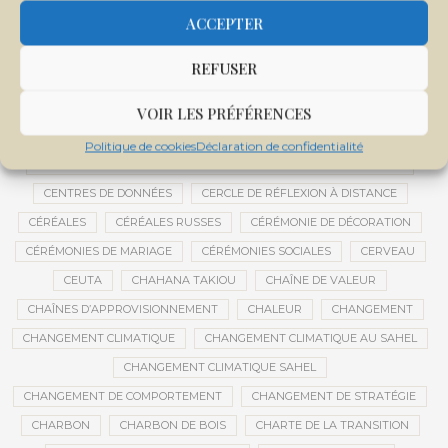
CENTRALE SOLAIRE DE SANANKOROBA
CENTRALES SOLAIRES
ACCEPTER
CENTRE D'INTELLIGENCE ARTIFICIELLE
REFUSER
CENTRE DE SANTÉ COMMUNAUTAIRE
CENTRE DU MALI
CENTRE INTERNATIONAL DE CONFÉRENCES DE BAMAKO
VOIR LES PRÉFÉRENCES
CENTRE MALI
Politique de cookies
Déclaration de confidentialité
CENTRE NATIONAL DES EXAMENS ET CONCOURS DE L’ÉDUCATION
CENTRES DE DONNÉES
CERCLE DE RÉFLEXION À DISTANCE
CÉRÉALES
CÉRÉALES RUSSES
CÉRÉMONIE DE DÉCORATION
CÉRÉMONIES DE MARIAGE
CÉRÉMONIES SOCIALES
CERVEAU
CEUTA
CHAHANA TAKIOU
CHAÎNE DE VALEUR
CHAÎNES D’APPROVISIONNEMENT
CHALEUR
CHANGEMENT
CHANGEMENT CLIMATIQUE
CHANGEMENT CLIMATIQUE AU SAHEL
CHANGEMENT CLIMATIQUE SAHEL
CHANGEMENT DE COMPORTEMENT
CHANGEMENT DE STRATÉGIE
CHARBON
CHARBON DE BOIS
CHARTE DE LA TRANSITION