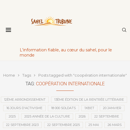
L'information fiable, au cœur du sahel, pour le
monde
Home
Tags
Posts tagged with "coopération internationale"
TAG:
COOPÉRATION INTERNATIONALE
12ÈME ARRONDISSEMENT
13ÈME ÉDITION DE LA RENTRÉE LITTÉRAIRE
16 JOURS D'ACTIVISME
18 000 SOLDATS
1XBET
20 JANVIER
2025
2025 ANNÉE DE LA CULTURE
2026
22 SEPTEMBRE
22 SEPTEMBRE 2023
22 SEPTEMBRE 2025
25 MAI
26 MARS