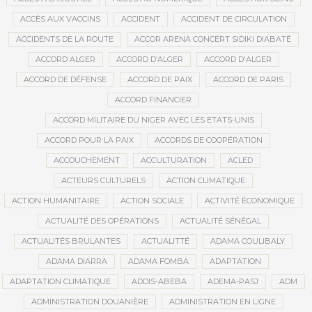
ACCÈS AUX VACCINS
ACCIDENT
ACCIDENT DE CIRCULATION
ACCIDENTS DE LA ROUTE
ACCOR ARENA CONCERT SIDIKI DIABATÉ
ACCORD ALGER
ACCORD D’ALGER
ACCORD D'ALGER
ACCORD DE DÉFENSE
ACCORD DE PAIX
ACCORD DE PARIS
ACCORD FINANCIER
ACCORD MILITAIRE DU NIGER AVEC LES ETATS-UNIS
ACCORD POUR LA PAIX
ACCORDS DE COOPÉRATION
ACCOUCHEMENT
ACCULTURATION
ACLED
ACTEURS CULTURELS
ACTION CLIMATIQUE
ACTION HUMANITAIRE
ACTION SOCIALE
ACTIVITÉ ÉCONOMIQUE
ACTUALITÉ DES OPÉRATIONS
ACTUALITÉ SÉNÉGAL
ACTUALITÉS BRULANTES
ACTUALITTÉ
ADAMA COULIBALY
ADAMA DIARRA
ADAMA FOMBA
ADAPTATION
ADAPTATION CLIMATIQUE
ADDIS-ABEBA
ADEMA-PASJ
ADM
ADMINISTRATION DOUANIÈRE
ADMINISTRATION EN LIGNE