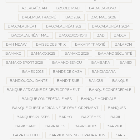
AZERBAÏDJAN
B2GOLD MALI
BABA DAKONO
BABEMBA TRAORÉ
BAC 2026
BAC MALI 2026
BACCALAURÉAT
BACCALAURÉAT 2021
BACCALAURÉAT 2024
BACCALAURÉAT MALI
BACODJICORONI
BAD
BADEA
BAH NDAW
BAISSE DES PRIX
BAKARY TRAORÉ
BALAFON
BAMAKO
BAMAKO 2025
BAMAKO 2026
BAMAKO SÉCURITÉ
BAMAKO SPORT 2026
BAMAKO-SÉNOU
BAMBARA
BAMEX
BAMEX 2025
BANDE DE GAZA
BANDIAGARA
BANDIOUGOU DANTÉ
BANDITISME
BANGUI
BANQUE
BANQUE AFRICAINE DE DÉVELOPPEMENT
BANQUE CONFÉDÉRALE
BANQUE CONFÉDÉRALE AES
BANQUE MONDIALE
BANQUE OUEST-AFRICAINE DE DÉVELOPPEMENT
BANQUES
BANQUES RUSSES
BAPHO
BAPTÊMES
BARIL
BARKHANE
BARRAGES
BARRICADES
BARRICK
BARRICK GOLD
BARRICK MINING CORPORATION
BARS