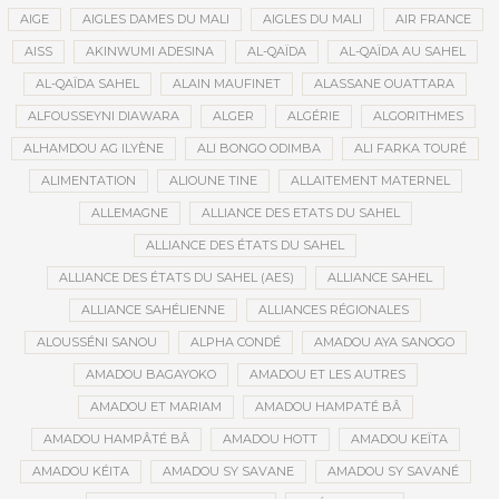
AIGE
AIGLES DAMES DU MALI
AIGLES DU MALI
AIR FRANCE
AISS
AKINWUMI ADESINA
AL-QAÏDA
AL-QAÏDA AU SAHEL
AL-QAÏDA SAHEL
ALAIN MAUFINET
ALASSANE OUATTARA
ALFOUSSEYNI DIAWARA
ALGER
ALGÉRIE
ALGORITHMES
ALHAMDOU AG ILYÈNE
ALI BONGO ODIMBA
ALI FARKA TOURÉ
ALIMENTATION
ALIOUNE TINE
ALLAITEMENT MATERNEL
ALLEMAGNE
ALLIANCE DES ETATS DU SAHEL
ALLIANCE DES ÉTATS DU SAHEL
ALLIANCE DES ÉTATS DU SAHEL (AES)
ALLIANCE SAHEL
ALLIANCE SAHÉLIENNE
ALLIANCES RÉGIONALES
ALOUSSÉNI SANOU
ALPHA CONDÉ
AMADOU AYA SANOGO
AMADOU BAGAYOKO
AMADOU ET LES AUTRES
AMADOU ET MARIAM
AMADOU HAMPATÉ BÂ
AMADOU HAMPÂTÉ BÂ
AMADOU HOTT
AMADOU KEÏTA
AMADOU KÉITA
AMADOU SY SAVANE
AMADOU SY SAVANÉ