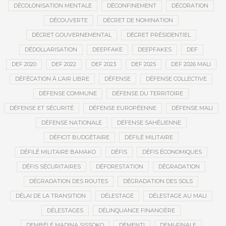
DÉCOLONISATION MENTALE
DÉCONFINEMENT
DÉCORATION
DÉCOUVERTE
DÉCRET DE NOMINATION
DÉCRET GOUVERNEMENTAL
DÉCRET PRÉSIDENTIEL
DÉDOLLARISATION
DEEPFAKE
DEEPFAKES
DEF
DEF 2020
DEF 2022
DEF 2023
DEF 2025
DEF 2026 MALI
DÉFÉCATION À L’AIR LIBRE
DÉFENSE
DÉFENSE COLLECTIVE
DÉFENSE COMMUNE
DÉFENSE DU TERRITOIRE
DÉFENSE ET SÉCURITÉ
DÉFENSE EUROPÉENNE
DÉFENSE MALI
DÉFENSE NATIONALE
DÉFENSE SAHÉLIENNE
DÉFICIT BUDGÉTAIRE
DÉFILÉ MILITAIRE
DÉFILÉ MILITAIRE BAMAKO
DÉFIS
DÉFIS ÉCONOMIQUES
DÉFIS SÉCURITAIRES
DÉFORESTATION
DÉGRADATION
DÉGRADATION DES ROUTES
DÉGRADATION DES SOLS
DÉLAI DE LA TRANSITION
DÉLESTAGE
DÉLESTAGE AU MALI
DÉLESTAGES
DÉLINQUANCE FINANCIÈRE
DEMBÉLÉ MADINA SISSOKO
DÉMENTI
DEMI-FINALE