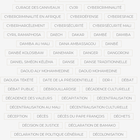
CURAGE DES CANIVEAUX
CVJR
CYBERCRIMINALITÉ
CYBERCRIMINALITÉ EN AFRIQUE
CYBERDÉFENSE
CYBERESPACE
CYBERHARCÈLEMENT
CYBERSÉCURITÉ
CYBERSÉCURITÉ MALI
CYRIL RAMAPHOSA
DAECH
DAKAR
DAMBÉ
DAMIBA
DAMIBA AU MALI
DANA AMBASSAGOU
DANBÉ
DANBÉ KOLOSIBAW
DANEMARK
DANGER
DANGORONI
DANIEL SIMÉON KÉLÉMA
DANSE
DANSE TRADITIONNELLE
DAOUD ALY MOHAMMEDINE
DAOUD MOHAMEDINE
DAOUDA TÉKÉTÉ
DATE DE LA PRÉSIDENTIELLE
DDR-I
DÉBAT
DÉBAT PUBLIC
DÉBROUILLARDISE
DÉCADENCE CULTURELLE
DÉCADENCE DES VALEURS
DÉCAPITATION
DÉCENTRALISATION
DÉCENTRALISATION AU MALI
DÉCENTRALISATION CULTURELLE
DÉCEPTION
DÉCÈS
DÉCÈS DU PAPE FRANÇOIS
DÉCHETS
DÉCISION DE JUSTICE
DÉCLARATION DE BAMAKO
DÉCLARATION DE POLITIQUE GÉNÉRALE
DÉCOLONISATION