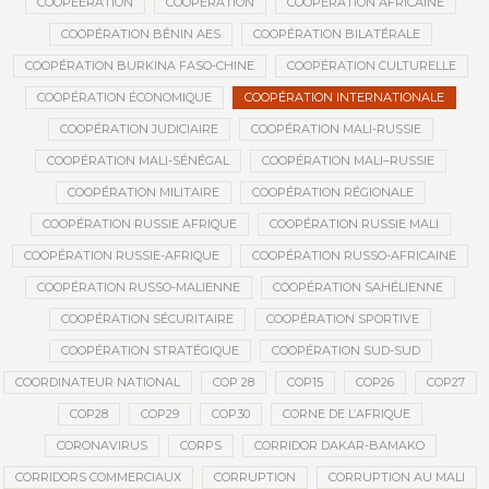
COOPEERATION
COOPÉRATION
COOPÉRATION AFRICAINE
COOPÉRATION BÉNIN AES
COOPÉRATION BILATÉRALE
COOPÉRATION BURKINA FASO-CHINE
COOPÉRATION CULTURELLE
COOPÉRATION ÉCONOMIQUE
COOPÉRATION INTERNATIONALE
COOPÉRATION JUDICIAIRE
COOPÉRATION MALI-RUSSIE
COOPÉRATION MALI-SÉNÉGAL
COOPÉRATION MALI–RUSSIE
COOPÉRATION MILITAIRE
COOPÉRATION RÉGIONALE
COOPÉRATION RUSSIE AFRIQUE
COOPÉRATION RUSSIE MALI
COOPÉRATION RUSSIE-AFRIQUE
COOPÉRATION RUSSO-AFRICAINE
COOPÉRATION RUSSO-MALIENNE
COOPÉRATION SAHÉLIENNE
COOPÉRATION SÉCURITAIRE
COOPÉRATION SPORTIVE
COOPÉRATION STRATÉGIQUE
COOPÉRATION SUD-SUD
COORDINATEUR NATIONAL
COP 28
COP15
COP26
COP27
COP28
COP29
COP30
CORNE DE L’AFRIQUE
CORONAVIRUS
CORPS
CORRIDOR DAKAR-BAMAKO
CORRIDORS COMMERCIAUX
CORRUPTION
CORRUPTION AU MALI