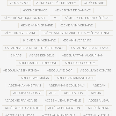
26 MARS 1991
29ÈME CONGRÈS DE L'AEEM
31 DÉCEMBRE
400ÈME FORAGE
4ÈME PONT DE BAMAKO
4ÈME RÉPUBLIQUE DU MALI
5°C
5ÈME RECENSEMENT GÉNÉRAL
61ÈME ANNIVERSAIRE
62ÈME ANNIVERSAIRE
63ÈME ANNIVERSAIRE
63ÈME ANNIVERSAIRE DE L'ARMÉE MALIENNE
64ÈME ANNIVERSAIRE
65E ANNIVERSAIRE
65E ANNIVERSAIRE DE L’INDÉPENDANCE
65E ANNIVERSAIRE FAMA
8 MARS
ABASS DEMBÉLÉ
ABDEL FATTAH AL-BURHAN
ABDELMADJID TEBBOUNE
ABDOU OUOLOGUEM
ABDOUL KASSIM FOMBA
ABDOULAYE DIOP
ABDOULAYE KONATÉ
ABDOULAYE MAÏGA
ABDOURAHAMANE TIANI
ABDRAHAMANE TIANI
ABDRAMANE COULIBALY
ABIDJAN
ABOUBAKAR CISSÉ
ABSI
ABSTENTION
ABUJA
ACADÉMIE FRANÇAISE
ACCÈS À L'EAU POTABLE
ACCÈS À L’EAU
ACCÈS À L’EAU POTABLE
ACCÈS À L’ÉDUCATION
ACCÈS À L'EAU
ACCÈS À LA JUSTICE
ACCÈS AU NUMÉRIQUE
ACCÈS AUX SOINS