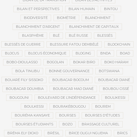
BILAN DE LA TRANSITION
BILAN DES ACTIVITÉS
BILAN ET PERSPECTIVES
BILAN HUMAIN
BINTOU
BIODIVERSITÉ
BIOMÉTRIE
BLANCHIMENT
BLANCHIMENT D’ARGENT
BLANCHIMENT DE CAPITAUX
BLASPHÈME
BLÉ
BLÉ RUSSE
BLESSÉS
BLESSÉS DE GUERRE
BLESSURE FATOU DEMBÉLÉ
BLOCKCHAIN
BLOCUS
BLOCUS ÉCONOMIQUE
BLOGING
BNDA
BOAD
BOBO-DIOULASSO
BOGOLAN
BOKAR BIRO
BOKO HARAM
BOLA TINUBU
BONNE GOUVERNANCE
BOTSWANA
BOUARÉ FILY SISSOKO
BOUBACAR BOCOUM
BOUBACAR DIANÉ
BOUBACAR DOUMBIA
BOUBACAR MAO DIANÉ
BOUBOU CISSÉ
BOUGOUNI
BOULEVARD DE L’INDÉPENDANCE
BOULIKESSI
BOULKESSI
BOURAKÉBOUGOU
BOUREM
BOURÉMA KANSAYE
BOURSES
BOURSES D'ÉTUDES
BOURSES ÉTUDIANTS
BOZO
BRASSAGE CULTUREL
BRÉMA ELY DICKO
BRÉSIL
BRICE OLIGUI NGUEMA
BRICS