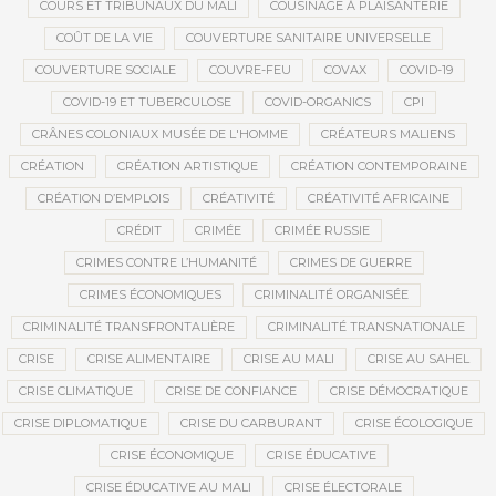
COURS ET TRIBUNAUX DU MALI
COUSINAGE À PLAISANTERIE
COÛT DE LA VIE
COUVERTURE SANITAIRE UNIVERSELLE
COUVERTURE SOCIALE
COUVRE-FEU
COVAX
COVID-19
COVID-19 ET TUBERCULOSE
COVID-ORGANICS
CPI
CRÂNES COLONIAUX MUSÉE DE L'HOMME
CRÉATEURS MALIENS
CRÉATION
CRÉATION ARTISTIQUE
CRÉATION CONTEMPORAINE
CRÉATION D’EMPLOIS
CRÉATIVITÉ
CRÉATIVITÉ AFRICAINE
CRÉDIT
CRIMÉE
CRIMÉE RUSSIE
CRIMES CONTRE L’HUMANITÉ
CRIMES DE GUERRE
CRIMES ÉCONOMIQUES
CRIMINALITÉ ORGANISÉE
CRIMINALITÉ TRANSFRONTALIÈRE
CRIMINALITÉ TRANSNATIONALE
CRISE
CRISE ALIMENTAIRE
CRISE AU MALI
CRISE AU SAHEL
CRISE CLIMATIQUE
CRISE DE CONFIANCE
CRISE DÉMOCRATIQUE
CRISE DIPLOMATIQUE
CRISE DU CARBURANT
CRISE ÉCOLOGIQUE
CRISE ÉCONOMIQUE
CRISE ÉDUCATIVE
CRISE ÉDUCATIVE AU MALI
CRISE ÉLECTORALE