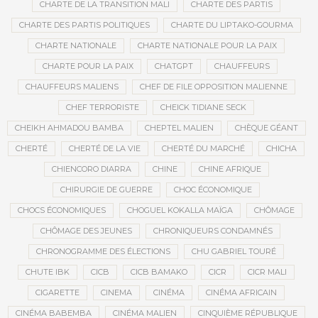
CHARTE DE LA TRANSITION MALI
CHARTE DES PARTIS
CHARTE DES PARTIS POLITIQUES
CHARTE DU LIPTAKO-GOURMA
CHARTE NATIONALE
CHARTE NATIONALE POUR LA PAIX
CHARTE POUR LA PAIX
CHATGPT
CHAUFFEURS
CHAUFFEURS MALIENS
CHEF DE FILE OPPOSITION MALIENNE
CHEF TERRORISTE
CHEICK TIDIANE SECK
CHEIKH AHMADOU BAMBA
CHEPTEL MALIEN
CHÈQUE GÉANT
CHERTÉ
CHERTÉ DE LA VIE
CHERTÉ DU MARCHÉ
CHICHA
CHIENCORO DIARRA
CHINE
CHINE AFRIQUE
CHIRURGIE DE GUERRE
CHOC ÉCONOMIQUE
CHOCS ÉCONOMIQUES
CHOGUEL KOKALLA MAÏGA
CHÔMAGE
CHÔMAGE DES JEUNES
CHRONIQUEURS CONDAMNÉS
CHRONOGRAMME DES ÉLECTIONS
CHU GABRIEL TOURÉ
CHUTE IBK
CICB
CICB BAMAKO
CICR
CICR MALI
CIGARETTE
CINEMA
CINÉMA
CINÉMA AFRICAIN
CINÉMA BABEMBA
CINÉMA MALIEN
CINQUIÈME RÉPUBLIQUE