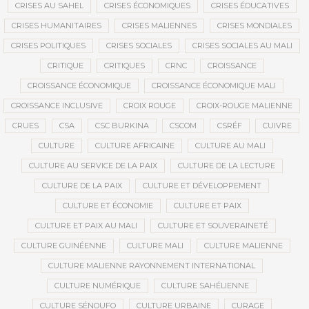
CRISES AU SAHEL
CRISES ÉCONOMIQUES
CRISES ÉDUCATIVES
CRISES HUMANITAIRES
CRISES MALIENNES
CRISES MONDIALES
CRISES POLITIQUES
CRISES SOCIALES
CRISES SOCIALES AU MALI
CRITIQUE
CRITIQUES
CRNC
CROISSANCE
CROISSANCE ÉCONOMIQUE
CROISSANCE ÉCONOMIQUE MALI
CROISSANCE INCLUSIVE
CROIX ROUGE
CROIX-ROUGE MALIENNE
CRUES
CSA
CSC BURKINA
CSCOM
CSRÉF
CUIVRE
CULTURE
CULTURE AFRICAINE
CULTURE AU MALI
CULTURE AU SERVICE DE LA PAIX
CULTURE DE LA LECTURE
CULTURE DE LA PAIX
CULTURE ET DÉVELOPPEMENT
CULTURE ET ÉCONOMIE
CULTURE ET PAIX
CULTURE ET PAIX AU MALI
CULTURE ET SOUVERAINETÉ
CULTURE GUINÉENNE
CULTURE MALI
CULTURE MALIENNE
CULTURE MALIENNE RAYONNEMENT INTERNATIONAL
CULTURE NUMÉRIQUE
CULTURE SAHÉLIENNE
CULTURE SÉNOUFO
CULTURE URBAINE
CURAGE