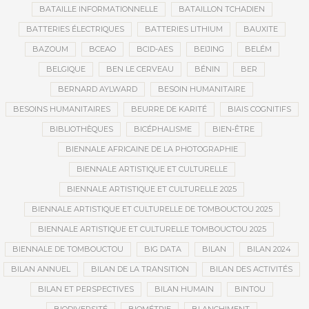
BATAILLE INFORMATIONNELLE
BATAILLON TCHADIEN
BATTERIES ÉLECTRIQUES
BATTERIES LITHIUM
BAUXITE
BAZOUM
BCEAO
BCID-AES
BEIJING
BELÉM
BELGIQUE
BEN LE CERVEAU
BÉNIN
BER
BERNARD AYLWARD
BESOIN HUMANITAIRE
BESOINS HUMANITAIRES
BEURRE DE KARITÉ
BIAIS COGNITIFS
BIBLIOTHÈQUES
BICÉPHALISME
BIEN-ÊTRE
BIENNALE AFRICAINE DE LA PHOTOGRAPHIE
BIENNALE ARTISTIQUE ET CULTURELLE
BIENNALE ARTISTIQUE ET CULTURELLE 2025
BIENNALE ARTISTIQUE ET CULTURELLE DE TOMBOUCTOU 2025
BIENNALE ARTISTIQUE ET CULTURELLE TOMBOUCTOU 2025
BIENNALE DE TOMBOUCTOU
BIG DATA
BILAN
BILAN 2024
BILAN ANNUEL
BILAN DE LA TRANSITION
BILAN DES ACTIVITÉS
BILAN ET PERSPECTIVES
BILAN HUMAIN
BINTOU