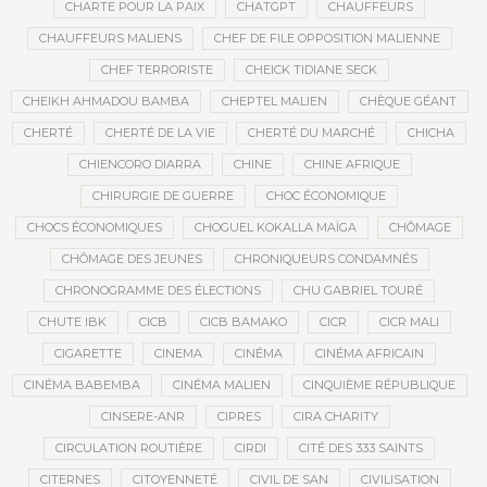
CHARTE POUR LA PAIX
CHATGPT
CHAUFFEURS
CHAUFFEURS MALIENS
CHEF DE FILE OPPOSITION MALIENNE
CHEF TERRORISTE
CHEICK TIDIANE SECK
CHEIKH AHMADOU BAMBA
CHEPTEL MALIEN
CHÈQUE GÉANT
CHERTÉ
CHERTÉ DE LA VIE
CHERTÉ DU MARCHÉ
CHICHA
CHIENCORO DIARRA
CHINE
CHINE AFRIQUE
CHIRURGIE DE GUERRE
CHOC ÉCONOMIQUE
CHOCS ÉCONOMIQUES
CHOGUEL KOKALLA MAÏGA
CHÔMAGE
CHÔMAGE DES JEUNES
CHRONIQUEURS CONDAMNÉS
CHRONOGRAMME DES ÉLECTIONS
CHU GABRIEL TOURÉ
CHUTE IBK
CICB
CICB BAMAKO
CICR
CICR MALI
CIGARETTE
CINEMA
CINÉMA
CINÉMA AFRICAIN
CINÉMA BABEMBA
CINÉMA MALIEN
CINQUIÈME RÉPUBLIQUE
CINSERE-ANR
CIPRES
CIRA CHARITY
CIRCULATION ROUTIÈRE
CIRDI
CITÉ DES 333 SAINTS
CITERNES
CITOYENNETÉ
CIVIL DE SAN
CIVILISATION