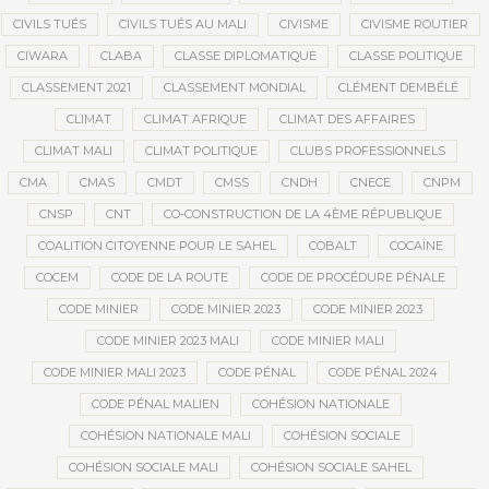
CIVILS TUÉS
CIVILS TUÉS AU MALI
CIVISME
CIVISME ROUTIER
CIWARA
CLABA
CLASSE DIPLOMATIQUE
CLASSE POLITIQUE
CLASSEMENT 2021
CLASSEMENT MONDIAL
CLÉMENT DEMBÉLÉ
CLIMAT
CLIMAT AFRIQUE
CLIMAT DES AFFAIRES
CLIMAT MALI
CLIMAT POLITIQUE
CLUBS PROFESSIONNELS
CMA
CMAS
CMDT
CMSS
CNDH
CNECE
CNPM
CNSP
CNT
CO-CONSTRUCTION DE LA 4ÈME RÉPUBLIQUE
COALITION CITOYENNE POUR LE SAHEL
COBALT
COCAÏNE
COCEM
CODE DE LA ROUTE
CODE DE PROCÉDURE PÉNALE
CODE MINIER
CODE MINIER 2023
CODE MINIER 2023
CODE MINIER 2023 MALI
CODE MINIER MALI
CODE MINIER MALI 2023
CODE PÉNAL
CODE PÉNAL 2024
CODE PÉNAL MALIEN
COHÉSION NATIONALE
COHÉSION NATIONALE MALI
COHÉSION SOCIALE
COHÉSION SOCIALE MALI
COHÉSION SOCIALE SAHEL