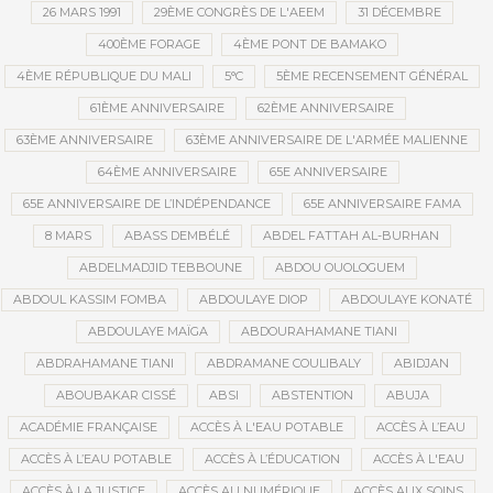
26 MARS 1991
29ÈME CONGRÈS DE L'AEEM
31 DÉCEMBRE
400ÈME FORAGE
4ÈME PONT DE BAMAKO
4ÈME RÉPUBLIQUE DU MALI
5°C
5ÈME RECENSEMENT GÉNÉRAL
61ÈME ANNIVERSAIRE
62ÈME ANNIVERSAIRE
63ÈME ANNIVERSAIRE
63ÈME ANNIVERSAIRE DE L'ARMÉE MALIENNE
64ÈME ANNIVERSAIRE
65E ANNIVERSAIRE
65E ANNIVERSAIRE DE L’INDÉPENDANCE
65E ANNIVERSAIRE FAMA
8 MARS
ABASS DEMBÉLÉ
ABDEL FATTAH AL-BURHAN
ABDELMADJID TEBBOUNE
ABDOU OUOLOGUEM
ABDOUL KASSIM FOMBA
ABDOULAYE DIOP
ABDOULAYE KONATÉ
ABDOULAYE MAÏGA
ABDOURAHAMANE TIANI
ABDRAHAMANE TIANI
ABDRAMANE COULIBALY
ABIDJAN
ABOUBAKAR CISSÉ
ABSI
ABSTENTION
ABUJA
ACADÉMIE FRANÇAISE
ACCÈS À L'EAU POTABLE
ACCÈS À L’EAU
ACCÈS À L’EAU POTABLE
ACCÈS À L’ÉDUCATION
ACCÈS À L'EAU
ACCÈS À LA JUSTICE
ACCÈS AU NUMÉRIQUE
ACCÈS AUX SOINS