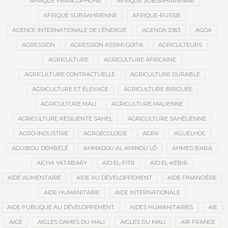
AFRIQUE FRANCOPHONE
AFRIQUE SUBSAHARIENNE
AFRIQUE SUBSAHRIENNE
AFRIQUE-RUSSIE
AGENCE INTERNATIONALE DE L’ÉNERGIE
AGENDA 2063
AGOA
AGRESSION
AGRESSION ASSIMI GOITA
AGRICULTEURS
AGRICULTURE
AGRICULTURE AFRICAINE
AGRICULTURE CONTRACTUELLE
AGRICULTURE DURABLE
AGRICULTURE ET ÉLEVAGE
AGRICULTURE IRRIGUÉE
AGRICULTURE MALI
AGRICULTURE MALIENNE
AGRICULTURE RÉSILIENTE SAHEL
AGRICULTURE SAHÉLIENNE
AGRO-INDUSTRIE
AGROÉCOLOGIE
AGRV
AGUELHOC
AGUIBOU DEMBÉLÉ
AHMADOU AL AMINOU LÔ
AHMED BABA
AÏCHA YATABARY
AÏD EL-FITR
AÏD EL-KÉBIR
AIDE ALIMENTAIRE
AIDE AU DÉVELOPPEMENT
AIDE FINANCIÈRE
AIDE HUMANITAIRE
AIDE INTERNATIONALE
AIDE PUBLIQUE AU DÉVELOPPEMENT
AIDES HUMANITAIRES
AIE
AIGE
AIGLES DAMES DU MALI
AIGLES DU MALI
AIR FRANCE