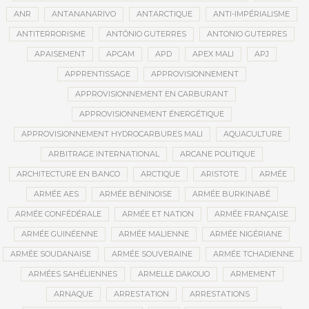
ANR
ANTANANARIVO
ANTARCTIQUE
ANTI-IMPÉRIALISME
ANTITERRORISME
ANTÓNIO GUTERRES
ANTONIO GUTERRES
APAISEMENT
APCAM
APD
APEX MALI
APJ
APPRENTISSAGE
APPROVISIONNEMENT
APPROVISIONNEMENT EN CARBURANT
APPROVISIONNEMENT ÉNERGÉTIQUE
APPROVISIONNEMENT HYDROCARBURES MALI
AQUACULTURE
ARBITRAGE INTERNATIONAL
ARCANE POLITIQUE
ARCHITECTURE EN BANCO
ARCTIQUE
ARISTOTE
ARMÉE
ARMÉE AES
ARMÉE BÉNINOISE
ARMÉE BURKINABÉ
ARMÉE CONFÉDÉRALE
ARMÉE ET NATION
ARMÉE FRANÇAISE
ARMÉE GUINÉENNE
ARMÉE MALIENNE
ARMÉE NIGÉRIANE
ARMÉE SOUDANAISE
ARMÉE SOUVERAINE
ARMÉE TCHADIENNE
ARMÉES SAHÉLIENNES
ARMELLE DAKOUO
ARMEMENT
ARNAQUE
ARRESTATION
ARRESTATIONS