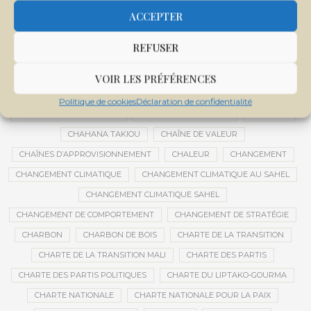
CENTRE INTERNATIONAL DE CONFÉRENCES DE BAMAKO
ACCEPTER
CENTRE MALI
REFUSER
CENTRE NATIONAL DES EXAMENS ET CONCOURS DE L’ÉDUCATION
CENTRES DE DONNÉES
CERCLE DE RÉFLEXION À DISTANCE
VOIR LES PRÉFÉRENCES
CÉRÉALES
CÉRÉALES RUSSES
CÉRÉMONIE DE DÉCORATION
Politique de cookies
Déclaration de confidentialité
CÉRÉMONIES DE MARIAGE
CÉRÉMONIES SOCIALES
CERVEAU
CHAHANA TAKIOU
CHAÎNE DE VALEUR
CHAÎNES D’APPROVISIONNEMENT
CHALEUR
CHANGEMENT
CHANGEMENT CLIMATIQUE
CHANGEMENT CLIMATIQUE AU SAHEL
CHANGEMENT CLIMATIQUE SAHEL
CHANGEMENT DE COMPORTEMENT
CHANGEMENT DE STRATÉGIE
CHARBON
CHARBON DE BOIS
CHARTE DE LA TRANSITION
CHARTE DE LA TRANSITION MALI
CHARTE DES PARTIS
CHARTE DES PARTIS POLITIQUES
CHARTE DU LIPTAKO-GOURMA
CHARTE NATIONALE
CHARTE NATIONALE POUR LA PAIX