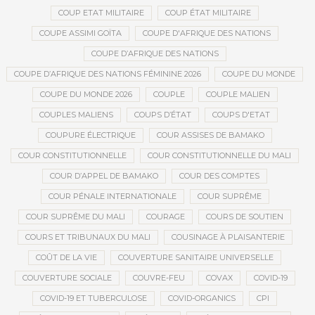
COUP ETAT MILITAIRE
COUP ÉTAT MILITAIRE
COUPE ASSIMI GOÏTA
COUPE D'AFRIQUE DES NATIONS
COUPE D’AFRIQUE DES NATIONS
COUPE D’AFRIQUE DES NATIONS FÉMININE 2026
COUPE DU MONDE
COUPE DU MONDE 2026
COUPLE
COUPLE MALIEN
COUPLES MALIENS
COUPS D’ÉTAT
COUPS D'ETAT
COUPURE ÉLECTRIQUE
COUR ASSISES DE BAMAKO
COUR CONSTITUTIONNELLE
COUR CONSTITUTIONNELLE DU MALI
COUR D’APPEL DE BAMAKO
COUR DES COMPTES
COUR PÉNALE INTERNATIONALE
COUR SUPRÊME
COUR SUPRÊME DU MALI
COURAGE
COURS DE SOUTIEN
COURS ET TRIBUNAUX DU MALI
COUSINAGE À PLAISANTERIE
COÛT DE LA VIE
COUVERTURE SANITAIRE UNIVERSELLE
COUVERTURE SOCIALE
COUVRE-FEU
COVAX
COVID-19
COVID-19 ET TUBERCULOSE
COVID-ORGANICS
CPI