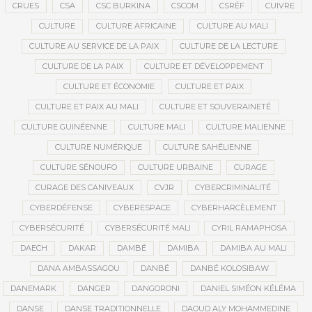
CRUES
CSA
CSC BURKINA
CSCOM
CSRÉF
CUIVRE
CULTURE
CULTURE AFRICAINE
CULTURE AU MALI
CULTURE AU SERVICE DE LA PAIX
CULTURE DE LA LECTURE
CULTURE DE LA PAIX
CULTURE ET DÉVELOPPEMENT
CULTURE ET ÉCONOMIE
CULTURE ET PAIX
CULTURE ET PAIX AU MALI
CULTURE ET SOUVERAINETÉ
CULTURE GUINÉENNE
CULTURE MALI
CULTURE MALIENNE
CULTURE NUMÉRIQUE
CULTURE SAHÉLIENNE
CULTURE SÉNOUFO
CULTURE URBAINE
CURAGE
CURAGE DES CANIVEAUX
CVJR
CYBERCRIMINALITÉ
CYBERDÉFENSE
CYBERESPACE
CYBERHARCÈLEMENT
CYBERSÉCURITÉ
CYBERSÉCURITÉ MALI
CYRIL RAMAPHOSA
DAECH
DAKAR
DAMBÉ
DAMIBA
DAMIBA AU MALI
DANA AMBASSAGOU
DANBÉ
DANBÉ KOLOSIBAW
DANEMARK
DANGER
DANGORONI
DANIEL SIMÉON KÉLÉMA
DANSE
DANSE TRADITIONNELLE
DAOUD ALY MOHAMMEDINE