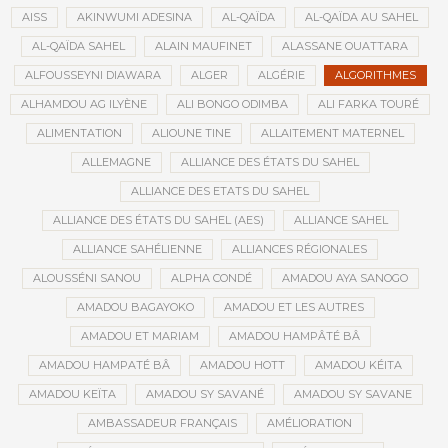
AISS
AKINWUMI ADESINA
AL-QAÏDA
AL-QAÏDA AU SAHEL
AL-QAÏDA SAHEL
ALAIN MAUFINET
ALASSANE OUATTARA
ALFOUSSEYNI DIAWARA
ALGER
ALGÉRIE
ALGORITHMES
ALHAMDOU AG ILYÈNE
ALI BONGO ODIMBA
ALI FARKA TOURÉ
ALIMENTATION
ALIOUNE TINE
ALLAITEMENT MATERNEL
ALLEMAGNE
ALLIANCE DES ÉTATS DU SAHEL
ALLIANCE DES ETATS DU SAHEL
ALLIANCE DES ÉTATS DU SAHEL (AES)
ALLIANCE SAHEL
ALLIANCE SAHÉLIENNE
ALLIANCES RÉGIONALES
ALOUSSÉNI SANOU
ALPHA CONDÉ
AMADOU AYA SANOGO
AMADOU BAGAYOKO
AMADOU ET LES AUTRES
AMADOU ET MARIAM
AMADOU HAMPÂTÉ BÂ
AMADOU HAMPATÉ BÂ
AMADOU HOTT
AMADOU KÉITA
AMADOU KEÏTA
AMADOU SY SAVANÉ
AMADOU SY SAVANE
AMBASSADEUR FRANÇAIS
AMÉLIORATION