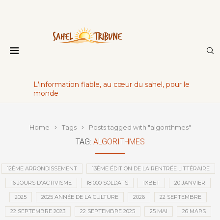
L'information fiable, au cœur du sahel, pour le
monde
Home
Tags
Posts tagged with "algorithmes"
TAG:
ALGORITHMES
12ÈME ARRONDISSEMENT
13ÈME ÉDITION DE LA RENTRÉE LITTÉRAIRE
16 JOURS D'ACTIVISME
18 000 SOLDATS
1XBET
20 JANVIER
2025
2025 ANNÉE DE LA CULTURE
2026
22 SEPTEMBRE
22 SEPTEMBRE 2023
22 SEPTEMBRE 2025
25 MAI
26 MARS