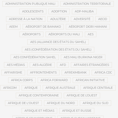
ADMINISTRATION PUBLIQUE MALI
ADMINISTRATION TERRITORIALE
ADOLESCENTS
ADOPTION
ADP-MALIBA
ADRESSE À LA NATION
ADULTÈRE
ADVERSITÉ
AECID
AEEM
AÉROPORT DE BAMAKO
AÉROPORT DIORI HAMANI
AÉROPORTS
AÉROPORTS DU MALI
AES
AES (ALLIANCE DES ÉTATS DU SAHEL)
AES (CONFÉDÉRATION DES ÉTATS DU SAHEL)
AES CONFÉDÉRATION SAHEL
AES MALI BURKINA NIGER
AES MÉDIAS
AES-ALGÉRIE
AFD
AFFAIRES ÉTRANGÈRES
AFFAIRISME
AFFRONTEMENTS
AFREXIMBANK
AFRICA CDC
AFRICA CORPS
AFRICA FORWARD
AFRICAN INITIATIVE
AFRICOM
AFRIQUE
AFRIQUE AUSTRALE
AFRIQUE CENTRALE
AFRIQUE CONTEMPORAINE
AFRIQUE DE L’OUEST
AFRIQUE DE L'OUEST
AFRIQUE DU NORD
AFRIQUE DU SUD
AFRIQUE ET MÉDIAS
AFRIQUE ET RUSSIE