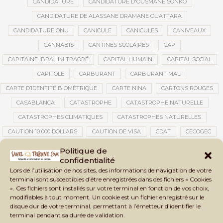
CANDIDATURE
CANDIDATURE D'OUSMANE SONKO
CANDIDATURE DE ALASSANE DRAMANE OUATTARA
CANDIDATURE ONU
CANICULE
CANICULES
CANIVEAUX
CANNABIS
CANTINES SCOLAIRES
CAP
CAPITAINE IBRAHIM TRAORÉ
CAPITAL HUMAIN
CAPITAL SOCIAL
CAPITOLE
CARBURANT
CARBURANT MALI
CARTE D’IDENTITÉ BIOMÉTRIQUE
CARTE NINA
CARTONS ROUGES
CASABLANCA
CATASTROPHE
CATASTROPHE NATURELLE
CATASTROPHES CLIMATIQUES
CATASTROPHES NATURELLES
CAUTION 10 000 DOLLARS
CAUTION DE VISA
CDAT
CECOGEC
CEDEAO
CÉDÉAO
CEI
CÉLÉBRATION NATIONALE
CEMAC
Politique de
confidentialité
CEMAPI
CEN-SNESUP
CENOU
CENSURE
Lors de l’utilisation de nos sites, des informations de navigation de votre
CENTRAFRIQUE
CENTRALE SOLAIRE
terminal sont susceptibles d’être enregistrées dans des fichiers « Cookies
». Ces fichiers sont installés sur votre terminal en fonction de vos choix,
CENTRALE SOLAIRE DE SANANKOROBA
CENTRALES SOLAIRES
modifiables à tout moment. Un cookie est un fichier enregistré sur le
CENTRE D'INTELLIGENCE ARTIFICIELLE
disque dur de votre terminal, permettant à l’émetteur d’identifier le
terminal pendant sa durée de validation.
CENTRE DE SANTÉ COMMUNAUTAIRE
CENTRE DU MALI