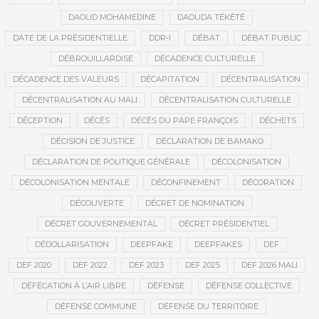
DAOUD MOHAMEDINE
DAOUDA TÉKÉTÉ
DATE DE LA PRÉSIDENTIELLE
DDR-I
DÉBAT
DÉBAT PUBLIC
DÉBROUILLARDISE
DÉCADENCE CULTURELLE
DÉCADENCE DES VALEURS
DÉCAPITATION
DÉCENTRALISATION
DÉCENTRALISATION AU MALI
DÉCENTRALISATION CULTURELLE
DÉCEPTION
DÉCÈS
DÉCÈS DU PAPE FRANÇOIS
DÉCHETS
DÉCISION DE JUSTICE
DÉCLARATION DE BAMAKO
DÉCLARATION DE POLITIQUE GÉNÉRALE
DÉCOLONISATION
DÉCOLONISATION MENTALE
DÉCONFINEMENT
DÉCORATION
DÉCOUVERTE
DÉCRET DE NOMINATION
DÉCRET GOUVERNEMENTAL
DÉCRET PRÉSIDENTIEL
DÉDOLLARISATION
DEEPFAKE
DEEPFAKES
DEF
DEF 2020
DEF 2022
DEF 2023
DEF 2025
DEF 2026 MALI
DÉFÉCATION À L’AIR LIBRE
DÉFENSE
DÉFENSE COLLECTIVE
DÉFENSE COMMUNE
DÉFENSE DU TERRITOIRE