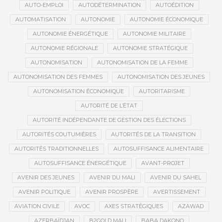
AUTO-EMPLOI
AUTODÉTERMINATION
AUTOÉDITION
AUTOMATISATION
AUTONOMIE
AUTONOMIE ÉCONOMIQUE
AUTONOMIE ÉNERGÉTIQUE
AUTONOMIE MILITAIRE
AUTONOMIE RÉGIONALE
AUTONOMIE STRATÉGIQUE
AUTONOMISATION
AUTONOMISATION DE LA FEMME
AUTONOMISATION DES FEMMES
AUTONOMISATION DES JEUNES
AUTONOMISATION ÉCONOMIQUE
AUTORITARISME
AUTORITÉ DE L’ÉTAT
AUTORITÉ INDÉPENDANTE DE GESTION DES ÉLECTIONS
AUTORITÉS COUTUMIÈRES
AUTORITÉS DE LA TRANSITION
AUTORITÉS TRADITIONNELLES
AUTOSUFFISANCE ALIMENTAIRE
AUTOSUFFISANCE ÉNERGÉTIQUE
AVANT-PROJET
AVENIR DES JEUNES
AVENIR DU MALI
AVENIR DU SAHEL
AVENIR POLITIQUE
AVENIR PROSPÈRE
AVERTISSEMENT
AVIATION CIVILE
AVOC
AXES STRATÉGIQUES
AZAWAD
AZERBAÏDJAN
B2GOLD MALI
BABA DAKONO