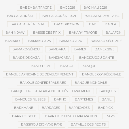
BABEMBA TRAORÉ
BAC 2026
BAC MALI 2026
BACCALAURÉAT
BACCALAURÉAT 2021
BACCALAURÉAT 2024
BACCALAURÉAT MALI
BACODJICORONI
BAD
BADEA
BAH NDAW
BAISSE DES PRIX
BAKARY TRAORÉ
BALAFON
BAMAKO
BAMAKO 2025
BAMAKO 2026
BAMAKO SÉCURITÉ
BAMAKO-SÉNOU
BAMBARA
BAMEX
BAMEX 2025
BANDE DE GAZA
BANDIAGARA
BANDIOUGOU DANTÉ
BANDITISME
BANGUI
BANQUE
BANQUE AFRICAINE DE DÉVELOPPEMENT
BANQUE CONFÉDÉRALE
BANQUE CONFÉDÉRALE AES
BANQUE MONDIALE
BANQUE OUEST-AFRICAINE DE DÉVELOPPEMENT
BANQUES
BANQUES RUSSES
BAPHO
BAPTÊMES
BARIL
BARKHANE
BARRAGES
BARRICADES
BARRICK
BARRICK GOLD
BARRICK MINING CORPORATION
BARS
BASSIROU DIOMAYE FAYE
BATAILLE DES RÉCITS