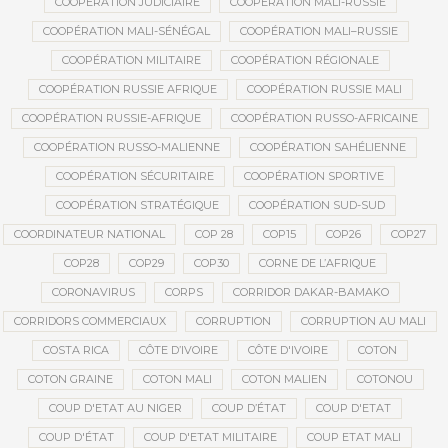
COOPÉRATION JUDICIAIRE
COOPÉRATION MALI-RUSSIE
COOPÉRATION MALI-SÉNÉGAL
COOPÉRATION MALI–RUSSIE
COOPÉRATION MILITAIRE
COOPÉRATION RÉGIONALE
COOPÉRATION RUSSIE AFRIQUE
COOPÉRATION RUSSIE MALI
COOPÉRATION RUSSIE-AFRIQUE
COOPÉRATION RUSSO-AFRICAINE
COOPÉRATION RUSSO-MALIENNE
COOPÉRATION SAHÉLIENNE
COOPÉRATION SÉCURITAIRE
COOPÉRATION SPORTIVE
COOPÉRATION STRATÉGIQUE
COOPÉRATION SUD-SUD
COORDINATEUR NATIONAL
COP 28
COP15
COP26
COP27
COP28
COP29
COP30
CORNE DE L’AFRIQUE
CORONAVIRUS
CORPS
CORRIDOR DAKAR-BAMAKO
CORRIDORS COMMERCIAUX
CORRUPTION
CORRUPTION AU MALI
COSTA RICA
CÔTE D’IVOIRE
CÔTE D'IVOIRE
COTON
COTON GRAINE
COTON MALI
COTON MALIEN
COTONOU
COUP D'ETAT AU NIGER
COUP D’ÉTAT
COUP D'ETAT
COUP D'ÉTAT
COUP D'ETAT MILITAIRE
COUP ETAT MALI