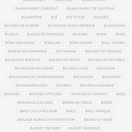
BIODIVERSITÉ
BIOMÉTRIE
BLANCHIMENT
BLANCHIMENT D’ARGENT
BLANCHIMENT DE CAPITAUX
BLASPHÈME
BLÉ
BLÉ RUSSE
BLESSÉS
BLESSÉS DE GUERRE
BLESSURE FATOU DEMBÉLÉ
BLOCKCHAIN
BLOCUS
BLOCUS ÉCONOMIQUE
BLOGING
BNDA
BOAD
BOBO-DIOULASSO
BOGOLAN
BOKO HARAM
BOLA TINUBU
BONNE GOUVERNANCE
BOTSWANA
BOUARÉ FILY SISSOKO
BOUBACAR BOCOUM
BOUBACAR DIANÉ
BOUBACAR DOUMBIA
BOUBACAR MAO DIANÉ
BOUBOU CISSÉ
BOUGOUNI
BOULEVARD DE L’INDÉPENDANCE
BOULIKESSI
BOULKESSI
BOURAKÉBOUGOU
BOUREM
BOURÉMA KANSAYE
BOURSES
BOURSES D'ÉTUDES
BOURSES ÉTUDIANTS
BOZO
BRASSAGE CULTUREL
BRÉMA ELY DICKO
BRÉSIL
BRICE OLIGUI NGUEMA
BRICS
BRICS AFRIQUE
BRIGADE MOBILE D’INTERVENTION
BRUNO LE MAIRE
BUDGET 2027-2029
BUDGET AGRICOLE