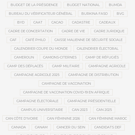
BUDGET DE LA PRÉSIDENCE
BUDGET NATIONAL
BUMDA
BUREAU DU VÉRIFICATEUR GÉNÉRAL
BURKINA FASO
BVG
BYD
CAAT
CACAO
CADASTRE
CADEAUX
CADRE DE CONCERTATION
CADRE DE VIE
CADRE JURIDIQUE
CAF
CAFÉ PHILO
CAISSE MALIENNE DE SÉCURITÉ SOCIALE
CALENDRIER COUPE DU MONDE
CALENDRIER ÉLECTORAL
CAMEROUN
CAMIONS-CITERNES
CAMP DE RÉFUGIÉS
CAMP DES DÉPLACÉS
CAMP MILITAIRE
CAMPAGNE AGRICOLE
CAMPAGNE AGRICOLE 2025
CAMPAGNE DE DISTRIBUTION
CAMPAGNE DE VACCINATION
CAMPAGNE DE VACCINATION COVID-19 EN AFRIQUE
CAMPAGNE ÉLECTORALE
CAMPAGNE PRÉSIDENTIELLE
CAMPUS UNIVERSITAIRE
CAN 2023
CAN 2025
CAN CÔTE D'IVOIRE
CAN FÉMININE 2026
CAN FÉMININE MAROC
CANADA
CANAM
CANCER DU SEIN
CANDIDATS DEF