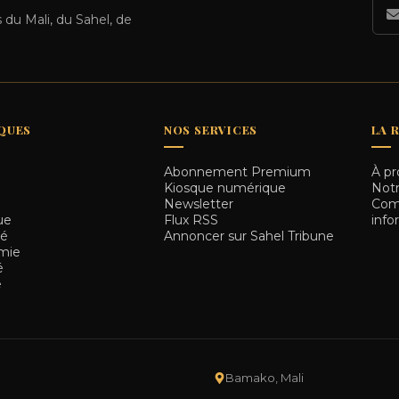
 du Mali, du Sahel, de
QUES
NOS SERVICES
LA 
Abonnement Premium
À pr
e
Kiosque numérique
Notr
e
Newsletter
Comm
ue
Flux RSS
info
té
Annoncer sur Sahel Tribune
mie
é
e
Bamako, Mali