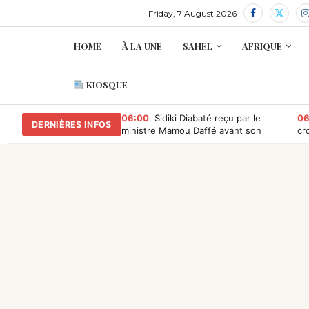
Friday, 7 August 2026
HOME
À LA UNE
SAHEL
AFRIQUE
KIOSQUE
06:00
Sidiki Diabaté reçu par le
06
DERNIÈRES INFOS
ministre Mamou Daffé avant son
cr
retour à l’Accor Arena de Paris