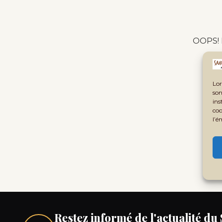
OOPS! P
Lor
son
ins
coo
l’é
Restez informé de l'actualité du