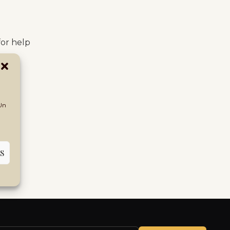
for help
 Un
S