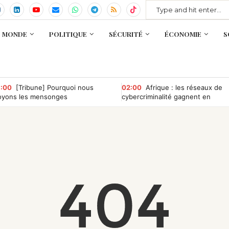
MONDE
POLITIQUE
SÉCURITÉ
ÉCONOMIE
S
:00
[Tribune] Pourquoi nous
02:00
Afrique : les réseaux de
oyons les mensonges
cybercriminalité gagnent en
puissance, selon INTERPOL