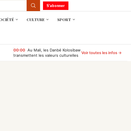
S'abonner
OCIÉTÉ
CULTURE
SPORT
00:00
Au Mali, les Danbé Kolosibaw
Voir toutes les infos →
transmettent les valeurs culturelles
aux jeunes du tournoi « Camp
Compétition »