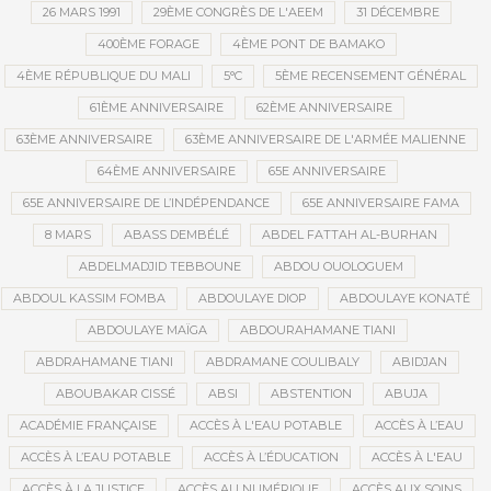
26 MARS 1991
29ÈME CONGRÈS DE L'AEEM
31 DÉCEMBRE
400ÈME FORAGE
4ÈME PONT DE BAMAKO
4ÈME RÉPUBLIQUE DU MALI
5°C
5ÈME RECENSEMENT GÉNÉRAL
61ÈME ANNIVERSAIRE
62ÈME ANNIVERSAIRE
63ÈME ANNIVERSAIRE
63ÈME ANNIVERSAIRE DE L'ARMÉE MALIENNE
64ÈME ANNIVERSAIRE
65E ANNIVERSAIRE
65E ANNIVERSAIRE DE L’INDÉPENDANCE
65E ANNIVERSAIRE FAMA
8 MARS
ABASS DEMBÉLÉ
ABDEL FATTAH AL-BURHAN
ABDELMADJID TEBBOUNE
ABDOU OUOLOGUEM
ABDOUL KASSIM FOMBA
ABDOULAYE DIOP
ABDOULAYE KONATÉ
ABDOULAYE MAÏGA
ABDOURAHAMANE TIANI
ABDRAHAMANE TIANI
ABDRAMANE COULIBALY
ABIDJAN
ABOUBAKAR CISSÉ
ABSI
ABSTENTION
ABUJA
ACADÉMIE FRANÇAISE
ACCÈS À L'EAU POTABLE
ACCÈS À L’EAU
ACCÈS À L’EAU POTABLE
ACCÈS À L’ÉDUCATION
ACCÈS À L'EAU
ACCÈS À LA JUSTICE
ACCÈS AU NUMÉRIQUE
ACCÈS AUX SOINS