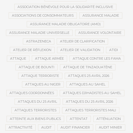
ASSOCIATION BÉNÉVOLE POUR LA SOLIDARITÉ INCLUSIVE
ASSOCIATIONS DE CONSOMMATEURS
ASSURANCE MALADIE
ASSURANCE MALADIE OBLIGATOIRE (AMO)
ASSURANCE MALADIE UNIVERSELLE
ASSURANCE VOLONTAIRE
ASTRAZENECA
ATELIER DE CLARIFICATION
ATELIER DE RÉFLEXION
ATELIER DE VALIDATION
ATIDI
ATTAQUE
ATTAQUE ARMÉE
ATTAQUE CONTRE LES FAMA
ATTAQUE DE BOUNTI
ATTAQUE DE TINZAOUATÈNE
ATTAQUE TERRORISTE
ATTAQUES 25 AVRIL 2026
ATTAQUES AU NIGER
ATTAQUES AU SAHEL
ATTAQUES COORDONNÉES
ATTAQUES DJIHADISTES AU SAHEL
ATTAQUES DU 25 AVRIL
ATTAQUES DU 25 AVRIL 2026
ATTAQUES TERRORISTES
ATTAQUES TERRORISTES MALI
ATTEINTE AUX BIENS PUBLICS
ATTENTAT
ATTÉNUATION
ATTRACTIVITÉ
AUDIT
AUDIT FINANCIER
AUDIT MINIER