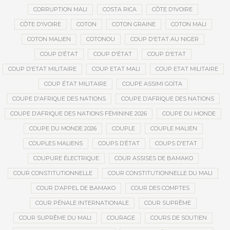
CORRUPTION MALI
COSTA RICA
CÔTE D’IVOIRE
CÔTE D'IVOIRE
COTON
COTON GRAINE
COTON MALI
COTON MALIEN
COTONOU
COUP D'ETAT AU NIGER
COUP D’ÉTAT
COUP D'ÉTAT
COUP D'ETAT
COUP D'ETAT MILITAIRE
COUP ETAT MALI
COUP ETAT MILITAIRE
COUP ÉTAT MILITAIRE
COUPE ASSIMI GOÏTA
COUPE D'AFRIQUE DES NATIONS
COUPE D’AFRIQUE DES NATIONS
COUPE D’AFRIQUE DES NATIONS FÉMININE 2026
COUPE DU MONDE
COUPE DU MONDE 2026
COUPLE
COUPLE MALIEN
COUPLES MALIENS
COUPS D’ÉTAT
COUPS D'ETAT
COUPURE ÉLECTRIQUE
COUR ASSISES DE BAMAKO
COUR CONSTITUTIONNELLE
COUR CONSTITUTIONNELLE DU MALI
COUR D’APPEL DE BAMAKO
COUR DES COMPTES
COUR PÉNALE INTERNATIONALE
COUR SUPRÊME
COUR SUPRÊME DU MALI
COURAGE
COURS DE SOUTIEN