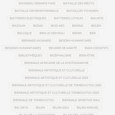
BASSIROU DIOMAYE FAYE
BATAILLE DES RÉCITS
BATAILLE INFORMATIONNELLE
BATAILLON TCHADIEN
BATTERIES ÉLECTRIQUES
BATTERIES LITHIUM
BAUXITE
BAZOUM
BCEAO
BCID-AES
BEIJING
BELÉM
BELGIQUE
BEN LE CERVEAU
BÉNIN
BER
BERNARD AYLWARD
BESOIN HUMANITAIRE
BESOINS HUMANITAIRES
BEURRE DE KARITÉ
BIAIS COGNITIFS
BIBLIOTHÈQUES
BICÉPHALISME
BIEN-ÊTRE
BIENNALE AFRICAINE DE LA PHOTOGRAPHIE
BIENNALE ARTISTIQUE ET CULTURELLE
BIENNALE ARTISTIQUE ET CULTURELLE 2025
BIENNALE ARTISTIQUE ET CULTURELLE DE TOMBOUCTOU 2025
BIENNALE ARTISTIQUE ET CULTURELLE TOMBOUCTOU 2025
BIENNALE DE TOMBOUCTOU
BIENNALE SPORTIVE MALI
BIG DATA
BILAN
BILAN 2024
BILAN ANNUEL