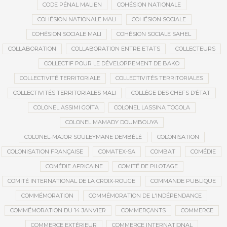
CODE PÉNAL MALIEN
COHÉSION NATIONALE
COHÉSION NATIONALE MALI
COHÉSION SOCIALE
COHÉSION SOCIALE MALI
COHÉSION SOCIALE SAHEL
COLLABORATION
COLLABORATION ENTRE ETATS
COLLECTEURS
COLLECTIF POUR LE DÉVELOPPEMENT DE BAKO
COLLECTIVITÉ TERRITORIALE
COLLECTIVITÉS TERRITORIALES
COLLECTIVITÉS TERRITORIALES MALI
COLLÈGE DES CHEFS D’ÉTAT
COLONEL ASSIMI GOÏTA
COLONEL LASSINA TOGOLA
COLONEL MAMADY DOUMBOUYA
COLONEL-MAJOR SOULEYMANE DEMBÉLÉ
COLONISATION
COLONISATION FRANÇAISE
COMATEX-SA
COMBAT
COMÉDIE
COMÉDIE AFRICAINE
COMITÉ DE PILOTAGE
COMITÉ INTERNATIONAL DE LA CROIX-ROUGE
COMMANDE PUBLIQUE
COMMÉMORATION
COMMÉMORATION DE L'INDÉPENDANCE
COMMÉMORATION DU 14 JANVIER
COMMERÇANTS
COMMERCE
COMMERCE EXTÉRIEUR
COMMERCE INTERNATIONAL