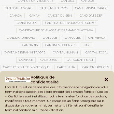
CAMPUS UNIVERSITAIRE
CAN 2023
CAN 2025
CAN CÔTE D'IVOIRE
CAN FÉMININE 2026
CAN FÉMININE MAROC
CANADA
CANAM
CANCER DU SEIN
CANDIDATS DEF
CANDIDATURE
CANDIDATURE D'OUSMANE SONKO
CANDIDATURE DE ALASSANE DRAMANE OUATTARA
CANDIDATURE ONU
CANICULE
CANICULES
CANIVEAUX
CANNABIS
CANTINES SCOLAIRES
CAP
CAPITAINE IBRAHIM TRAORÉ
CAPITAL HUMAIN
CAPITAL SOCIAL
CAPITOLE
CARBURANT
CARBURANT MALI
CARTE D’IDENTITÉ BIOMÉTRIQUE
CARTE NINA
CARTONS ROUGES
CASABLANCA
CATASTROPHE
CATASTROPHE NATURELLE
Politique de
confidentialité
CATASTROPHES CLIMATIQUES
CATASTROPHES NATURELLES
Lors de l’utilisation de nos sites, des informations de navigation de votre
CAUTION 10 000 DOLLARS
CAUTION DE VISA
CDAT
CECOGEC
terminal sont susceptibles d’être enregistrées dans des fichiers « Cookies
». Ces fichiers sont installés sur votre terminal en fonction de vos choix,
CÉDÉAO
CEDEAO
CEI
CÉLÉBRATION NATIONALE
CEMAC
modifiables à tout moment. Un cookie est un fichier enregistré sur le
CEMAPI
CEN-SNESUP
CENOU
CENSURE
disque dur de votre terminal, permettant à l’émetteur d’identifier le
terminal pendant sa durée de validation.
CENTRAFRIQUE
CENTRALE SOLAIRE