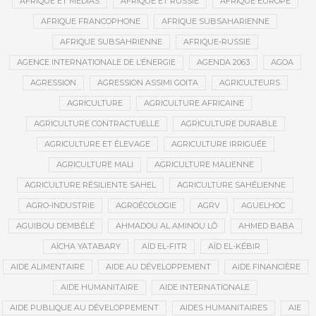
AFRIQUE ET MÉDIAS
AFRIQUE ET RUSSIE
AFRIQUE EUROPE
AFRIQUE FRANCOPHONE
AFRIQUE SUBSAHARIENNE
AFRIQUE SUBSAHRIENNE
AFRIQUE-RUSSIE
AGENCE INTERNATIONALE DE L’ÉNERGIE
AGENDA 2063
AGOA
AGRESSION
AGRESSION ASSIMI GOITA
AGRICULTEURS
AGRICULTURE
AGRICULTURE AFRICAINE
AGRICULTURE CONTRACTUELLE
AGRICULTURE DURABLE
AGRICULTURE ET ÉLEVAGE
AGRICULTURE IRRIGUÉE
AGRICULTURE MALI
AGRICULTURE MALIENNE
AGRICULTURE RÉSILIENTE SAHEL
AGRICULTURE SAHÉLIENNE
AGRO-INDUSTRIE
AGROÉCOLOGIE
AGRV
AGUELHOC
AGUIBOU DEMBÉLÉ
AHMADOU AL AMINOU LÔ
AHMED BABA
AÏCHA YATABARY
AÏD EL-FITR
AÏD EL-KÉBIR
AIDE ALIMENTAIRE
AIDE AU DÉVELOPPEMENT
AIDE FINANCIÈRE
AIDE HUMANITAIRE
AIDE INTERNATIONALE
AIDE PUBLIQUE AU DÉVELOPPEMENT
AIDES HUMANITAIRES
AIE