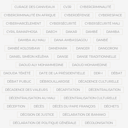
CURAGE DES CANIVEAUX
CVJR
CYBERCRIMINALITÉ
CYBERCRIMINALITÉ EN AFRIQUE
CYBERDÉFENSE
CYBERESPACE
CYBERHARCÈLEMENT
CYBERSÉCURITÉ
CYBERSÉCURITÉ MALI
CYRIL RAMAPHOSA
DAECH
DAKAR
DAMBÉ
DAMIBA
DAMIBA AU MALI
DANA AMBASSAGOU
DANBÉ
DANBÉ KOLOSIBAW
DANEMARK
DANGER
DANGORONI
DANIEL SIMÉON KÉLÉMA
DANSE
DANSE TRADITIONNELLE
DAOUD ALY MOHAMMEDINE
DAOUD MOHAMEDINE
DAOUDA TÉKÉTÉ
DATE DE LA PRÉSIDENTIELLE
DDR-I
DÉBAT
DÉBAT PUBLIC
DÉBROUILLARDISE
DÉCADENCE CULTURELLE
DÉCADENCE DES VALEURS
DÉCAPITATION
DÉCENTRALISATION
DÉCENTRALISATION AU MALI
DÉCENTRALISATION CULTURELLE
DÉCEPTION
DÉCÈS
DÉCÈS DU PAPE FRANÇOIS
DÉCHETS
DÉCISION DE JUSTICE
DÉCLARATION DE BAMAKO
DÉCLARATION DE POLITIQUE GÉNÉRALE
DÉCOLONISATION