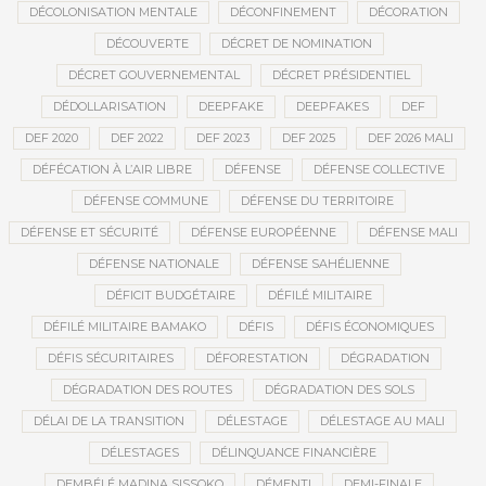
DÉCOLONISATION MENTALE
DÉCONFINEMENT
DÉCORATION
DÉCOUVERTE
DÉCRET DE NOMINATION
DÉCRET GOUVERNEMENTAL
DÉCRET PRÉSIDENTIEL
DÉDOLLARISATION
DEEPFAKE
DEEPFAKES
DEF
DEF 2020
DEF 2022
DEF 2023
DEF 2025
DEF 2026 MALI
DÉFÉCATION À L’AIR LIBRE
DÉFENSE
DÉFENSE COLLECTIVE
DÉFENSE COMMUNE
DÉFENSE DU TERRITOIRE
DÉFENSE ET SÉCURITÉ
DÉFENSE EUROPÉENNE
DÉFENSE MALI
DÉFENSE NATIONALE
DÉFENSE SAHÉLIENNE
DÉFICIT BUDGÉTAIRE
DÉFILÉ MILITAIRE
DÉFILÉ MILITAIRE BAMAKO
DÉFIS
DÉFIS ÉCONOMIQUES
DÉFIS SÉCURITAIRES
DÉFORESTATION
DÉGRADATION
DÉGRADATION DES ROUTES
DÉGRADATION DES SOLS
DÉLAI DE LA TRANSITION
DÉLESTAGE
DÉLESTAGE AU MALI
DÉLESTAGES
DÉLINQUANCE FINANCIÈRE
DEMBÉLÉ MADINA SISSOKO
DÉMENTI
DEMI-FINALE