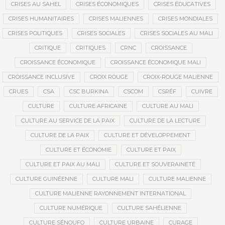
CRISES AU SAHEL
CRISES ÉCONOMIQUES
CRISES ÉDUCATIVES
CRISES HUMANITAIRES
CRISES MALIENNES
CRISES MONDIALES
CRISES POLITIQUES
CRISES SOCIALES
CRISES SOCIALES AU MALI
CRITIQUE
CRITIQUES
CRNC
CROISSANCE
CROISSANCE ÉCONOMIQUE
CROISSANCE ÉCONOMIQUE MALI
CROISSANCE INCLUSIVE
CROIX ROUGE
CROIX-ROUGE MALIENNE
CRUES
CSA
CSC BURKINA
CSCOM
CSRÉF
CUIVRE
CULTURE
CULTURE AFRICAINE
CULTURE AU MALI
CULTURE AU SERVICE DE LA PAIX
CULTURE DE LA LECTURE
CULTURE DE LA PAIX
CULTURE ET DÉVELOPPEMENT
CULTURE ET ÉCONOMIE
CULTURE ET PAIX
CULTURE ET PAIX AU MALI
CULTURE ET SOUVERAINETÉ
CULTURE GUINÉENNE
CULTURE MALI
CULTURE MALIENNE
CULTURE MALIENNE RAYONNEMENT INTERNATIONAL
CULTURE NUMÉRIQUE
CULTURE SAHÉLIENNE
CULTURE SÉNOUFO
CULTURE URBAINE
CURAGE