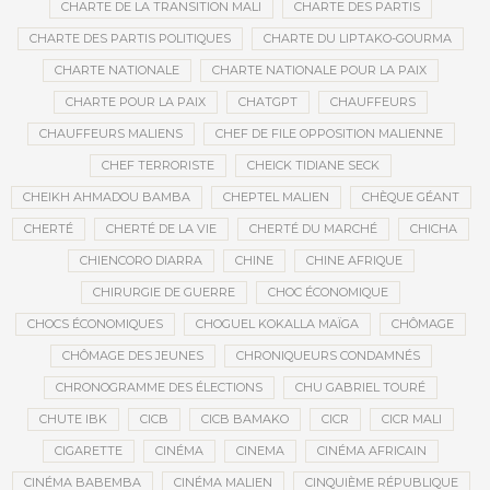
CHARTE DE LA TRANSITION MALI
CHARTE DES PARTIS
CHARTE DES PARTIS POLITIQUES
CHARTE DU LIPTAKO-GOURMA
CHARTE NATIONALE
CHARTE NATIONALE POUR LA PAIX
CHARTE POUR LA PAIX
CHATGPT
CHAUFFEURS
CHAUFFEURS MALIENS
CHEF DE FILE OPPOSITION MALIENNE
CHEF TERRORISTE
CHEICK TIDIANE SECK
CHEIKH AHMADOU BAMBA
CHEPTEL MALIEN
CHÈQUE GÉANT
CHERTÉ
CHERTÉ DE LA VIE
CHERTÉ DU MARCHÉ
CHICHA
CHIENCORO DIARRA
CHINE
CHINE AFRIQUE
CHIRURGIE DE GUERRE
CHOC ÉCONOMIQUE
CHOCS ÉCONOMIQUES
CHOGUEL KOKALLA MAÏGA
CHÔMAGE
CHÔMAGE DES JEUNES
CHRONIQUEURS CONDAMNÉS
CHRONOGRAMME DES ÉLECTIONS
CHU GABRIEL TOURÉ
CHUTE IBK
CICB
CICB BAMAKO
CICR
CICR MALI
CIGARETTE
CINÉMA
CINEMA
CINÉMA AFRICAIN
CINÉMA BABEMBA
CINÉMA MALIEN
CINQUIÈME RÉPUBLIQUE