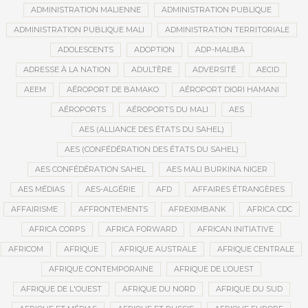
ADMINISTRATION MALIENNE
ADMINISTRATION PUBLIQUE
ADMINISTRATION PUBLIQUE MALI
ADMINISTRATION TERRITORIALE
ADOLESCENTS
ADOPTION
ADP-MALIBA
ADRESSE À LA NATION
ADULTÈRE
ADVERSITÉ
AECID
AEEM
AÉROPORT DE BAMAKO
AÉROPORT DIORI HAMANI
AÉROPORTS
AÉROPORTS DU MALI
AES
AES (ALLIANCE DES ÉTATS DU SAHEL)
AES (CONFÉDÉRATION DES ÉTATS DU SAHEL)
AES CONFÉDÉRATION SAHEL
AES MALI BURKINA NIGER
AES MÉDIAS
AES-ALGÉRIE
AFD
AFFAIRES ÉTRANGÈRES
AFFAIRISME
AFFRONTEMENTS
AFREXIMBANK
AFRICA CDC
AFRICA CORPS
AFRICA FORWARD
AFRICAN INITIATIVE
AFRICOM
AFRIQUE
AFRIQUE AUSTRALE
AFRIQUE CENTRALE
AFRIQUE CONTEMPORAINE
AFRIQUE DE L’OUEST
AFRIQUE DE L'OUEST
AFRIQUE DU NORD
AFRIQUE DU SUD