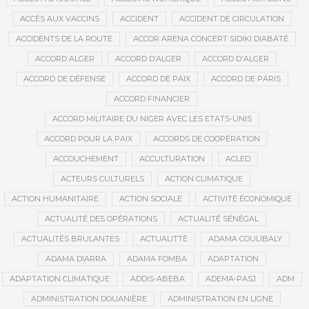
ACCÈS AUX VACCINS
ACCIDENT
ACCIDENT DE CIRCULATION
ACCIDENTS DE LA ROUTE
ACCOR ARENA CONCERT SIDIKI DIABATÉ
ACCORD ALGER
ACCORD D’ALGER
ACCORD D'ALGER
ACCORD DE DÉFENSE
ACCORD DE PAIX
ACCORD DE PARIS
ACCORD FINANCIER
ACCORD MILITAIRE DU NIGER AVEC LES ETATS-UNIS
ACCORD POUR LA PAIX
ACCORDS DE COOPÉRATION
ACCOUCHEMENT
ACCULTURATION
ACLED
ACTEURS CULTURELS
ACTION CLIMATIQUE
ACTION HUMANITAIRE
ACTION SOCIALE
ACTIVITÉ ÉCONOMIQUE
ACTUALITÉ DES OPÉRATIONS
ACTUALITÉ SÉNÉGAL
ACTUALITÉS BRULANTES
ACTUALITTÉ
ADAMA COULIBALY
ADAMA DIARRA
ADAMA FOMBA
ADAPTATION
ADAPTATION CLIMATIQUE
ADDIS-ABEBA
ADEMA-PASJ
ADM
ADMINISTRATION DOUANIÈRE
ADMINISTRATION EN LIGNE