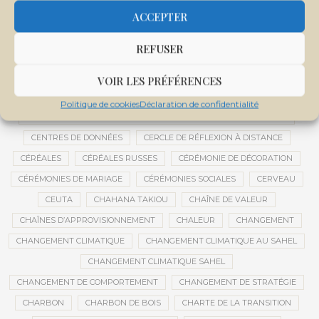
CENTRALE SOLAIRE DE SANANKOROBA
CENTRALES SOLAIRES
ACCEPTER
CENTRE D'INTELLIGENCE ARTIFICIELLE
REFUSER
CENTRE DE SANTÉ COMMUNAUTAIRE
CENTRE DU MALI
CENTRE INTERNATIONAL DE CONFÉRENCES DE BAMAKO
VOIR LES PRÉFÉRENCES
CENTRE MALI
Politique de cookies
Déclaration de confidentialité
CENTRE NATIONAL DES EXAMENS ET CONCOURS DE L’ÉDUCATION
CENTRES DE DONNÉES
CERCLE DE RÉFLEXION À DISTANCE
CÉRÉALES
CÉRÉALES RUSSES
CÉRÉMONIE DE DÉCORATION
CÉRÉMONIES DE MARIAGE
CÉRÉMONIES SOCIALES
CERVEAU
CEUTA
CHAHANA TAKIOU
CHAÎNE DE VALEUR
CHAÎNES D’APPROVISIONNEMENT
CHALEUR
CHANGEMENT
CHANGEMENT CLIMATIQUE
CHANGEMENT CLIMATIQUE AU SAHEL
CHANGEMENT CLIMATIQUE SAHEL
CHANGEMENT DE COMPORTEMENT
CHANGEMENT DE STRATÉGIE
CHARBON
CHARBON DE BOIS
CHARTE DE LA TRANSITION