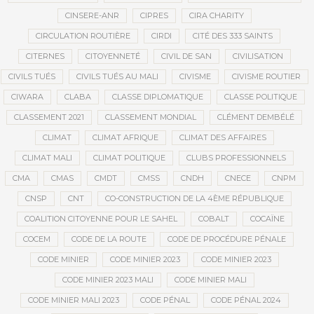
CINSERE-ANR
CIPRES
CIRA CHARITY
CIRCULATION ROUTIÈRE
CIRDI
CITÉ DES 333 SAINTS
CITERNES
CITOYENNETÉ
CIVIL DE SAN
CIVILISATION
CIVILS TUÉS
CIVILS TUÉS AU MALI
CIVISME
CIVISME ROUTIER
CIWARA
CLABA
CLASSE DIPLOMATIQUE
CLASSE POLITIQUE
CLASSEMENT 2021
CLASSEMENT MONDIAL
CLÉMENT DEMBÉLÉ
CLIMAT
CLIMAT AFRIQUE
CLIMAT DES AFFAIRES
CLIMAT MALI
CLIMAT POLITIQUE
CLUBS PROFESSIONNELS
CMA
CMAS
CMDT
CMSS
CNDH
CNECE
CNPM
CNSP
CNT
CO-CONSTRUCTION DE LA 4ÈME RÉPUBLIQUE
COALITION CITOYENNE POUR LE SAHEL
COBALT
COCAÏNE
COCEM
CODE DE LA ROUTE
CODE DE PROCÉDURE PÉNALE
CODE MINIER
CODE MINIER 2023
CODE MINIER 2023
CODE MINIER 2023 MALI
CODE MINIER MALI
CODE MINIER MALI 2023
CODE PÉNAL
CODE PÉNAL 2024