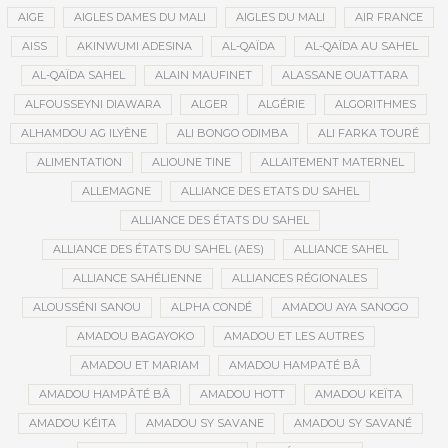
AIGE
AIGLES DAMES DU MALI
AIGLES DU MALI
AIR FRANCE
AISS
AKINWUMI ADESINA
AL-QAÏDA
AL-QAÏDA AU SAHEL
AL-QAÏDA SAHEL
ALAIN MAUFINET
ALASSANE OUATTARA
ALFOUSSEYNI DIAWARA
ALGER
ALGÉRIE
ALGORITHMES
ALHAMDOU AG ILYÈNE
ALI BONGO ODIMBA
ALI FARKA TOURÉ
ALIMENTATION
ALIOUNE TINE
ALLAITEMENT MATERNEL
ALLEMAGNE
ALLIANCE DES ETATS DU SAHEL
ALLIANCE DES ÉTATS DU SAHEL
ALLIANCE DES ÉTATS DU SAHEL (AES)
ALLIANCE SAHEL
ALLIANCE SAHÉLIENNE
ALLIANCES RÉGIONALES
ALOUSSÉNI SANOU
ALPHA CONDÉ
AMADOU AYA SANOGO
AMADOU BAGAYOKO
AMADOU ET LES AUTRES
AMADOU ET MARIAM
AMADOU HAMPATÉ BÂ
AMADOU HAMPÂTÉ BÂ
AMADOU HOTT
AMADOU KEÏTA
AMADOU KÉITA
AMADOU SY SAVANE
AMADOU SY SAVANÉ