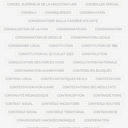
CONSEIL SUPÉRIEUR DE LA MAGISTRATURE
CONSEILLER SPÉCIAL
CONSEILS
CONSÉQUENCES
CONSERVATION
CONSERVATOIRE BALLA FASSÉKÉ KOUYATÉ
CONSOLIDATION DE LA PAIX
CONSOMMATEURS
CONSOMMATION
CONSOMMATION DE DROGUE
CONSOMMATION LOCALE
CONSOMMER LOCAL
CONSTITUTION
CONSTITUTION DE 1992
CONSTITUTION DU 22 JUILLET 2023
CONSTRUCTION
CONSULTATION DES FORCES VIVES
CONSULTATION NATIONALE
CONTAMINATION ALIMENTAIRE
CONTENEURS BLOQUÉS
CONTENU LOCAL
CONTES INITIATIQUES PEULS
CONTESTATION
CONTESTATION POPULAIRE
CONTESTATIONS DES RÉSULTATS
CONTINUITÉ PÉDAGOGIQUE
CONTRACEPTION
CONTRADICTIONS
CONTRAT SOCIAL
CONTRÔLE MIGRATOIRE
CONTRÔLE ROUTIER
CONTRÔLE SOCIAL
CONTRÔLE TERRITORIAL
CONTROVERSE
CONVERGENCE MACROÉCONOMIQUE
COOPEERATION