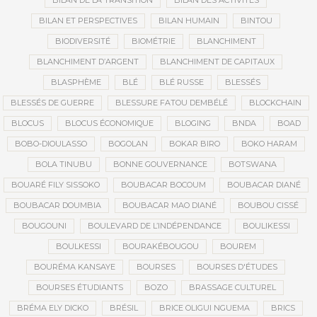
BILAN DE LA TRANSITION
BILAN DES ACTIVITÉS
BILAN ET PERSPECTIVES
BILAN HUMAIN
BINTOU
BIODIVERSITÉ
BIOMÉTRIE
BLANCHIMENT
BLANCHIMENT D’ARGENT
BLANCHIMENT DE CAPITAUX
BLASPHÈME
BLÉ
BLÉ RUSSE
BLESSÉS
BLESSÉS DE GUERRE
BLESSURE FATOU DEMBÉLÉ
BLOCKCHAIN
BLOCUS
BLOCUS ÉCONOMIQUE
BLOGING
BNDA
BOAD
BOBO-DIOULASSO
BOGOLAN
BOKAR BIRO
BOKO HARAM
BOLA TINUBU
BONNE GOUVERNANCE
BOTSWANA
BOUARÉ FILY SISSOKO
BOUBACAR BOCOUM
BOUBACAR DIANÉ
BOUBACAR DOUMBIA
BOUBACAR MAO DIANÉ
BOUBOU CISSÉ
BOUGOUNI
BOULEVARD DE L’INDÉPENDANCE
BOULIKESSI
BOULKESSI
BOURAKÉBOUGOU
BOUREM
BOURÉMA KANSAYE
BOURSES
BOURSES D'ÉTUDES
BOURSES ÉTUDIANTS
BOZO
BRASSAGE CULTUREL
BRÉMA ELY DICKO
BRÉSIL
BRICE OLIGUI NGUEMA
BRICS