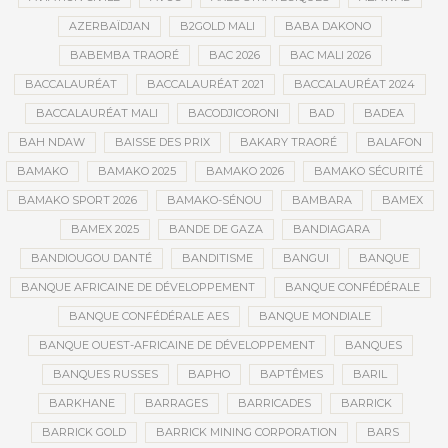
AZERBAÏDJAN
B2GOLD MALI
BABA DAKONO
BABEMBA TRAORÉ
BAC 2026
BAC MALI 2026
BACCALAURÉAT
BACCALAURÉAT 2021
BACCALAURÉAT 2024
BACCALAURÉAT MALI
BACODJICORONI
BAD
BADEA
BAH NDAW
BAISSE DES PRIX
BAKARY TRAORÉ
BALAFON
BAMAKO
BAMAKO 2025
BAMAKO 2026
BAMAKO SÉCURITÉ
BAMAKO SPORT 2026
BAMAKO-SÉNOU
BAMBARA
BAMEX
BAMEX 2025
BANDE DE GAZA
BANDIAGARA
BANDIOUGOU DANTÉ
BANDITISME
BANGUI
BANQUE
BANQUE AFRICAINE DE DÉVELOPPEMENT
BANQUE CONFÉDÉRALE
BANQUE CONFÉDÉRALE AES
BANQUE MONDIALE
BANQUE OUEST-AFRICAINE DE DÉVELOPPEMENT
BANQUES
BANQUES RUSSES
BAPHO
BAPTÊMES
BARIL
BARKHANE
BARRAGES
BARRICADES
BARRICK
BARRICK GOLD
BARRICK MINING CORPORATION
BARS