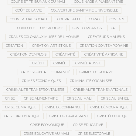
COURS ET TRIBUNAUX DU MALI
COUSINAGE À PLAISANTERIE
COÛT DE LA VIE
COUVERTURE SANITAIRE UNIVERSELLE
COUVERTURE SOCIALE
COUVRE-FEU
COVAX
COVID-19
COVID-19 ET TUBERCULOSE
COVID-ORGANICS
CPI
CRÂNES COLONIAUX MUSÉE DE L'HOMME
CRÉATEURS MALIENS
CRÉATION
CRÉATION ARTISTIQUE
CRÉATION CONTEMPORAINE
CRÉATION D’EMPLOIS
CRÉATIVITÉ
CRÉATIVITÉ AFRICAINE
CRÉDIT
CRIMÉE
CRIMÉE RUSSIE
CRIMES CONTRE L’HUMANITÉ
CRIMES DE GUERRE
CRIMES ÉCONOMIQUES
CRIMINALITÉ ORGANISÉE
CRIMINALITÉ TRANSFRONTALIÈRE
CRIMINALITÉ TRANSNATIONALE
CRISE
CRISE ALIMENTAIRE
CRISE AU MALI
CRISE AU SAHEL
CRISE CLIMATIQUE
CRISE DE CONFIANCE
CRISE DÉMOCRATIQUE
CRISE DIPLOMATIQUE
CRISE DU CARBURANT
CRISE ÉCOLOGIQUE
CRISE ÉCONOMIQUE
CRISE ÉDUCATIVE
CRISE ÉDUCATIVE AU MALI
CRISE ÉLECTORALE