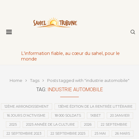
L'information fiable, au cœur du sahel, pour le
monde
Home
Tags
Posts tagged with "industrie automobile"
TAG:
INDUSTRIE AUTOMOBILE
12ÈME ARRONDISSEMENT
13ÈME ÉDITION DE LA RENTRÉE LITTÉRAIRE
16 JOURS D'ACTIVISME
18 000 SOLDATS
1XBET
20 JANVIER
2025
2025 ANNÉE DE LA CULTURE
2026
22 SEPTEMBRE
22 SEPTEMBRE 2023
22 SEPTEMBRE 2025
25 MAI
26 MARS