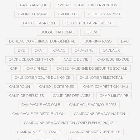
BRICS AFRIQUE
BRIGADE MOBILE D’INTERVENTION
BRUNO LE MAIRE
BRUXELLES
BUDGET 2027-2029
BUDGET AGRICOLE
BUDGET DE LA PRÉSIDENCE
BUDGET NATIONAL
BUMDA
BUREAU DU VÉRIFICATEUR GÉNÉRAL
BURKINA FASO
BVG
BYD
CAAT
CACAO
CADASTRE
CADEAUX
CADRE DE CONCERTATION
CADRE DE VIE
CADRE JURIDIQUE
CAF
CAFÉ PHILO
CAISSE MALIENNE DE SÉCURITÉ SOCIALE
CALENDRIER COUPE DU MONDE
CALENDRIER ÉLECTORAL
CAMEROUN
CAMIONS-CITERNES
CAMP COMPÉTITION MALI
CAMP DE RÉFUGIÉS
CAMP DES DÉPLACÉS
CAMP MILITAIRE
CAMPAGNE AGRICOLE
CAMPAGNE AGRICOLE 2025
CAMPAGNE DE DISTRIBUTION
CAMPAGNE DE VACCINATION
CAMPAGNE DE VACCINATION COVID-19 EN AFRIQUE
CAMPAGNE ÉLECTORALE
CAMPAGNE PRÉSIDENTIELLE