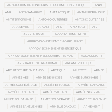
ANNULATION DU CONCOURS DE LA FONCTION PUBLIQUE
ANPE
ANR
ANTANANARIVO
ANTARCTIQUE
ANTI-IMPÉRIALISME
ANTITERRORISME
ANTONIO GUTERRES
ANTÓNIO GUTERRES
APAISEMENT
APCAM
APD
APEX MALI
APJ
APPRENTISSAGE
APPROVISIONNEMENT
APPROVISIONNEMENT EN CARBURANT
APPROVISIONNEMENT ÉNERGÉTIQUE
APPROVISIONNEMENT HYDROCARBURES MALI
AQUACULTURE
ARBITRAGE INTERNATIONAL
ARCANE POLITIQUE
ARCHITECTURE EN BANCO
ARCTIQUE
ARISTOTE
ARMÉE
ARMÉE AES
ARMÉE BÉNINOISE
ARMÉE BURKINABÉ
ARMÉE CONFÉDÉRALE
ARMÉE ET NATION
ARMÉE FRANÇAISE
ARMÉE GUINÉENNE
ARMÉE MALIENNE
ARMÉE NIGÉRIANE
ARMÉE SOUDANAISE
ARMÉE SOUVERAINE
ARMÉE TCHADIENNE
ARMÉES SAHÉLIENNES
ARMELLE DAKOUO
ARMEMENT