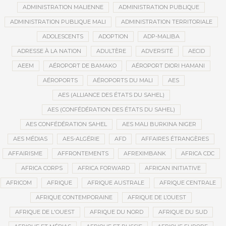
ADMINISTRATION MALIENNE
ADMINISTRATION PUBLIQUE
ADMINISTRATION PUBLIQUE MALI
ADMINISTRATION TERRITORIALE
ADOLESCENTS
ADOPTION
ADP-MALIBA
ADRESSE À LA NATION
ADULTÈRE
ADVERSITÉ
AECID
AEEM
AÉROPORT DE BAMAKO
AÉROPORT DIORI HAMANI
AÉROPORTS
AÉROPORTS DU MALI
AES
AES (ALLIANCE DES ÉTATS DU SAHEL)
AES (CONFÉDÉRATION DES ÉTATS DU SAHEL)
AES CONFÉDÉRATION SAHEL
AES MALI BURKINA NIGER
AES MÉDIAS
AES-ALGÉRIE
AFD
AFFAIRES ÉTRANGÈRES
AFFAIRISME
AFFRONTEMENTS
AFREXIMBANK
AFRICA CDC
AFRICA CORPS
AFRICA FORWARD
AFRICAN INITIATIVE
AFRICOM
AFRIQUE
AFRIQUE AUSTRALE
AFRIQUE CENTRALE
AFRIQUE CONTEMPORAINE
AFRIQUE DE L’OUEST
AFRIQUE DE L'OUEST
AFRIQUE DU NORD
AFRIQUE DU SUD