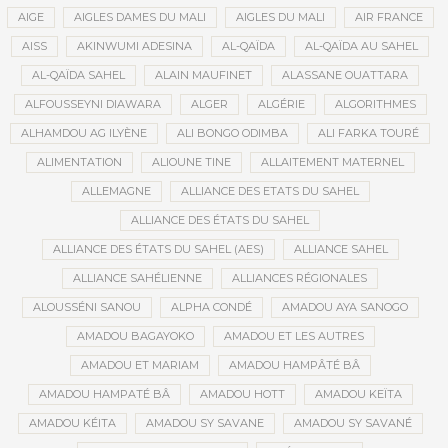
AIGE
AIGLES DAMES DU MALI
AIGLES DU MALI
AIR FRANCE
AISS
AKINWUMI ADESINA
AL-QAÏDA
AL-QAÏDA AU SAHEL
AL-QAÏDA SAHEL
ALAIN MAUFINET
ALASSANE OUATTARA
ALFOUSSEYNI DIAWARA
ALGER
ALGÉRIE
ALGORITHMES
ALHAMDOU AG ILYÈNE
ALI BONGO ODIMBA
ALI FARKA TOURÉ
ALIMENTATION
ALIOUNE TINE
ALLAITEMENT MATERNEL
ALLEMAGNE
ALLIANCE DES ETATS DU SAHEL
ALLIANCE DES ÉTATS DU SAHEL
ALLIANCE DES ÉTATS DU SAHEL (AES)
ALLIANCE SAHEL
ALLIANCE SAHÉLIENNE
ALLIANCES RÉGIONALES
ALOUSSÉNI SANOU
ALPHA CONDÉ
AMADOU AYA SANOGO
AMADOU BAGAYOKO
AMADOU ET LES AUTRES
AMADOU ET MARIAM
AMADOU HAMPÂTÉ BÂ
AMADOU HAMPATÉ BÂ
AMADOU HOTT
AMADOU KEÏTA
AMADOU KÉITA
AMADOU SY SAVANE
AMADOU SY SAVANÉ