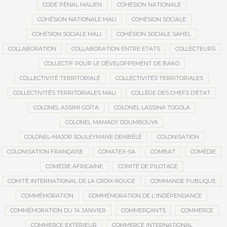
CODE PÉNAL MALIEN
COHÉSION NATIONALE
COHÉSION NATIONALE MALI
COHÉSION SOCIALE
COHÉSION SOCIALE MALI
COHÉSION SOCIALE SAHEL
COLLABORATION
COLLABORATION ENTRE ETATS
COLLECTEURS
COLLECTIF POUR LE DÉVELOPPEMENT DE BAKO
COLLECTIVITÉ TERRITORIALE
COLLECTIVITÉS TERRITORIALES
COLLECTIVITÉS TERRITORIALES MALI
COLLÈGE DES CHEFS D’ÉTAT
COLONEL ASSIMI GOÏTA
COLONEL LASSINA TOGOLA
COLONEL MAMADY DOUMBOUYA
COLONEL-MAJOR SOULEYMANE DEMBÉLÉ
COLONISATION
COLONISATION FRANÇAISE
COMATEX-SA
COMBAT
COMÉDIE
COMÉDIE AFRICAINE
COMITÉ DE PILOTAGE
COMITÉ INTERNATIONAL DE LA CROIX-ROUGE
COMMANDE PUBLIQUE
COMMÉMORATION
COMMÉMORATION DE L'INDÉPENDANCE
COMMÉMORATION DU 14 JANVIER
COMMERÇANTS
COMMERCE
COMMERCE EXTÉRIEUR
COMMERCE INTERNATIONAL