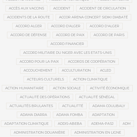
ACCÈS AUX VACCINS
ACCIDENT
ACCIDENT DE CIRCULATION
ACCIDENTS DE LA ROUTE
ACCOR ARENA CONCERT SIDIKI DIABATÉ
ACCORD ALGER
ACCORD D’ALGER
ACCORD D'ALGER
ACCORD DE DÉFENSE
ACCORD DE PAIX
ACCORD DE PARIS
ACCORD FINANCIER
ACCORD MILITAIRE DU NIGER AVEC LES ETATS-UNIS
ACCORD POUR LA PAIX
ACCORDS DE COOPÉRATION
ACCOUCHEMENT
ACCULTURATION
ACLED
ACTEURS CULTURELS
ACTION CLIMATIQUE
ACTION HUMANITAIRE
ACTION SOCIALE
ACTIVITÉ ÉCONOMIQUE
ACTUALITÉ DES OPÉRATIONS
ACTUALITÉ SÉNÉGAL
ACTUALITÉS BRULANTES
ACTUALITTÉ
ADAMA COULIBALY
ADAMA DIARRA
ADAMA FOMBA
ADAPTATION
ADAPTATION CLIMATIQUE
ADDIS-ABEBA
ADEMA-PASJ
ADM
ADMINISTRATION DOUANIÈRE
ADMINISTRATION EN LIGNE