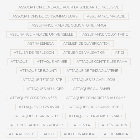
ASSOCIATION BÉNÉVOLE POUR LA SOLIDARITÉ INCLUSIVE
ASSOCIATIONS DE CONSOMMATEURS
ASSURANCE MALADIE
ASSURANCE MALADIE OBLIGATOIRE (AMO)
ASSURANCE MALADIE UNIVERSELLE
ASSURANCE VOLONTAIRE
ASTRAZENECA
ATELIER DE CLARIFICATION
ATELIER DE RÉFLEXION
ATELIER DE VALIDATION
ATIDI
ATTAQUE
ATTAQUE ARMÉE
ATTAQUE CONTRE LES FAMA
ATTAQUE DE BOUNTI
ATTAQUE DE TINZAOUATÈNE
ATTAQUE TERRORISTE
ATTAQUES 25 AVRIL 2026
ATTAQUES AU NIGER
ATTAQUES AU SAHEL
ATTAQUES COORDONNÉES
ATTAQUES DJIHADISTES AU SAHEL
ATTAQUES DU 25 AVRIL
ATTAQUES DU 25 AVRIL 2026
ATTAQUES TERRORISTES
ATTAQUES TERRORISTES MALI
ATTEINTE AUX BIENS PUBLICS
ATTENTAT
ATTÉNUATION
ATTRACTIVITÉ
AUDIT
AUDIT FINANCIER
AUDIT MINIER