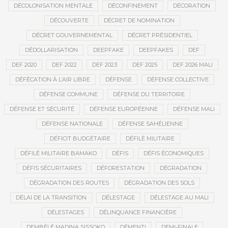
DÉCOLONISATION MENTALE
DÉCONFINEMENT
DÉCORATION
DÉCOUVERTE
DÉCRET DE NOMINATION
DÉCRET GOUVERNEMENTAL
DÉCRET PRÉSIDENTIEL
DÉDOLLARISATION
DEEPFAKE
DEEPFAKES
DEF
DEF 2020
DEF 2022
DEF 2023
DEF 2025
DEF 2026 MALI
DÉFÉCATION À L’AIR LIBRE
DÉFENSE
DÉFENSE COLLECTIVE
DÉFENSE COMMUNE
DÉFENSE DU TERRITOIRE
DÉFENSE ET SÉCURITÉ
DÉFENSE EUROPÉENNE
DÉFENSE MALI
DÉFENSE NATIONALE
DÉFENSE SAHÉLIENNE
DÉFICIT BUDGÉTAIRE
DÉFILÉ MILITAIRE
DÉFILÉ MILITAIRE BAMAKO
DÉFIS
DÉFIS ÉCONOMIQUES
DÉFIS SÉCURITAIRES
DÉFORESTATION
DÉGRADATION
DÉGRADATION DES ROUTES
DÉGRADATION DES SOLS
DÉLAI DE LA TRANSITION
DÉLESTAGE
DÉLESTAGE AU MALI
DÉLESTAGES
DÉLINQUANCE FINANCIÈRE
DEMBÉLÉ MADINA SISSOKO
DÉMENTI
DEMI-FINALE