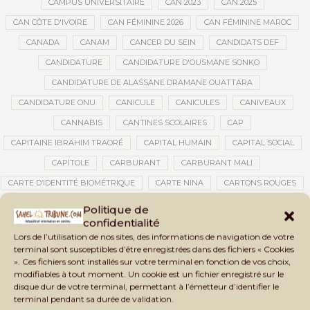
CAMPUS UNIVERSITAIRE
CAN 2023
CAN 2025
CAN CÔTE D'IVOIRE
CAN FÉMININE 2026
CAN FÉMININE MAROC
CANADA
CANAM
CANCER DU SEIN
CANDIDATS DEF
CANDIDATURE
CANDIDATURE D'OUSMANE SONKO
CANDIDATURE DE ALASSANE DRAMANE OUATTARA
CANDIDATURE ONU
CANICULE
CANICULES
CANIVEAUX
CANNABIS
CANTINES SCOLAIRES
CAP
CAPITAINE IBRAHIM TRAORÉ
CAPITAL HUMAIN
CAPITAL SOCIAL
CAPITOLE
CARBURANT
CARBURANT MALI
CARTE D’IDENTITÉ BIOMÉTRIQUE
CARTE NINA
CARTONS ROUGES
CASABLANCA
CATASTROPHE
CATASTROPHE NATURELLE
Politique de
confidentialité
CATASTROPHES CLIMATIQUES
CATASTROPHES NATURELLES
Lors de l’utilisation de nos sites, des informations de navigation de votre
CAUTION 10 000 DOLLARS
CAUTION DE VISA
CDAT
CECOGEC
terminal sont susceptibles d’être enregistrées dans des fichiers « Cookies
». Ces fichiers sont installés sur votre terminal en fonction de vos choix,
CÉDÉAO
CEDEAO
CEI
CÉLÉBRATION NATIONALE
CEMAC
modifiables à tout moment. Un cookie est un fichier enregistré sur le
CEMAPI
CEN-SNESUP
CENOU
CENSURE
disque dur de votre terminal, permettant à l’émetteur d’identifier le
terminal pendant sa durée de validation.
CENTRAFRIQUE
CENTRALE SOLAIRE