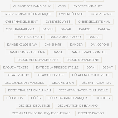
CURAGE DES CANIVEAUX
CVJR
CYBERCRIMINALITÉ
CYBERCRIMINALITÉ EN AFRIQUE
CYBERDÉFENSE
CYBERESPACE
CYBERHARCÈLEMENT
CYBERSÉCURITÉ
CYBERSÉCURITÉ MALI
CYRIL RAMAPHOSA
DAECH
DAKAR
DAMBÉ
DAMIBA
DAMIBA AU MALI
DANA AMBASSAGOU
DANBÉ
DANBÉ KOLOSIBAW
DANEMARK
DANGER
DANGORONI
DANIEL SIMÉON KÉLÉMA
DANSE
DANSE TRADITIONNELLE
DAOUD ALY MOHAMMEDINE
DAOUD MOHAMEDINE
DAOUDA TÉKÉTÉ
DATE DE LA PRÉSIDENTIELLE
DDR-I
DÉBAT
DÉBAT PUBLIC
DÉBROUILLARDISE
DÉCADENCE CULTURELLE
DÉCADENCE DES VALEURS
DÉCAPITATION
DÉCENTRALISATION
DÉCENTRALISATION AU MALI
DÉCENTRALISATION CULTURELLE
DÉCEPTION
DÉCÈS
DÉCÈS DU PAPE FRANÇOIS
DÉCHETS
DÉCISION DE JUSTICE
DÉCLARATION DE BAMAKO
DÉCLARATION DE POLITIQUE GÉNÉRALE
DÉCOLONISATION