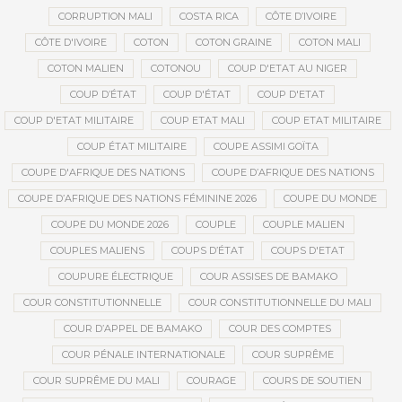
CORRUPTION MALI
COSTA RICA
CÔTE D’IVOIRE
CÔTE D'IVOIRE
COTON
COTON GRAINE
COTON MALI
COTON MALIEN
COTONOU
COUP D'ETAT AU NIGER
COUP D’ÉTAT
COUP D'ÉTAT
COUP D'ETAT
COUP D'ETAT MILITAIRE
COUP ETAT MALI
COUP ETAT MILITAIRE
COUP ÉTAT MILITAIRE
COUPE ASSIMI GOÏTA
COUPE D'AFRIQUE DES NATIONS
COUPE D’AFRIQUE DES NATIONS
COUPE D’AFRIQUE DES NATIONS FÉMININE 2026
COUPE DU MONDE
COUPE DU MONDE 2026
COUPLE
COUPLE MALIEN
COUPLES MALIENS
COUPS D’ÉTAT
COUPS D'ETAT
COUPURE ÉLECTRIQUE
COUR ASSISES DE BAMAKO
COUR CONSTITUTIONNELLE
COUR CONSTITUTIONNELLE DU MALI
COUR D’APPEL DE BAMAKO
COUR DES COMPTES
COUR PÉNALE INTERNATIONALE
COUR SUPRÊME
COUR SUPRÊME DU MALI
COURAGE
COURS DE SOUTIEN