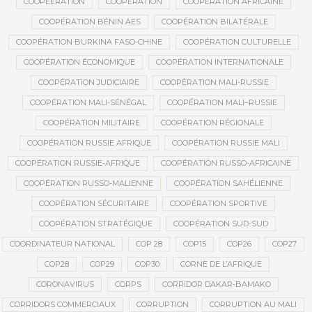
COOPEERATION
COOPÉRATION
COOPÉRATION AFRICAINE
COOPÉRATION BÉNIN AES
COOPÉRATION BILATÉRALE
COOPÉRATION BURKINA FASO-CHINE
COOPÉRATION CULTURELLE
COOPÉRATION ÉCONOMIQUE
COOPÉRATION INTERNATIONALE
COOPÉRATION JUDICIAIRE
COOPÉRATION MALI-RUSSIE
COOPÉRATION MALI-SÉNÉGAL
COOPÉRATION MALI–RUSSIE
COOPÉRATION MILITAIRE
COOPÉRATION RÉGIONALE
COOPÉRATION RUSSIE AFRIQUE
COOPÉRATION RUSSIE MALI
COOPÉRATION RUSSIE-AFRIQUE
COOPÉRATION RUSSO-AFRICAINE
COOPÉRATION RUSSO-MALIENNE
COOPÉRATION SAHÉLIENNE
COOPÉRATION SÉCURITAIRE
COOPÉRATION SPORTIVE
COOPÉRATION STRATÉGIQUE
COOPÉRATION SUD-SUD
COORDINATEUR NATIONAL
COP 28
COP15
COP26
COP27
COP28
COP29
COP30
CORNE DE L’AFRIQUE
CORONAVIRUS
CORPS
CORRIDOR DAKAR-BAMAKO
CORRIDORS COMMERCIAUX
CORRUPTION
CORRUPTION AU MALI