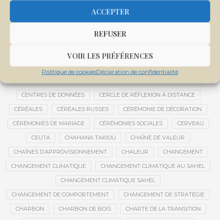
CENTRALE SOLAIRE DE SANANKOROBA
CENTRALES SOLAIRES
ACCEPTER
CENTRE D'INTELLIGENCE ARTIFICIELLE
REFUSER
CENTRE DE SANTÉ COMMUNAUTAIRE
CENTRE DU MALI
CENTRE INTERNATIONAL DE CONFÉRENCES DE BAMAKO
VOIR LES PRÉFÉRENCES
CENTRE MALI
Politique de cookies
Déclaration de confidentialité
CENTRE NATIONAL DES EXAMENS ET CONCOURS DE L’ÉDUCATION
CENTRES DE DONNÉES
CERCLE DE RÉFLEXION À DISTANCE
CÉRÉALES
CÉRÉALES RUSSES
CÉRÉMONIE DE DÉCORATION
CÉRÉMONIES DE MARIAGE
CÉRÉMONIES SOCIALES
CERVEAU
CEUTA
CHAHANA TAKIOU
CHAÎNE DE VALEUR
CHAÎNES D’APPROVISIONNEMENT
CHALEUR
CHANGEMENT
CHANGEMENT CLIMATIQUE
CHANGEMENT CLIMATIQUE AU SAHEL
CHANGEMENT CLIMATIQUE SAHEL
CHANGEMENT DE COMPORTEMENT
CHANGEMENT DE STRATÉGIE
CHARBON
CHARBON DE BOIS
CHARTE DE LA TRANSITION