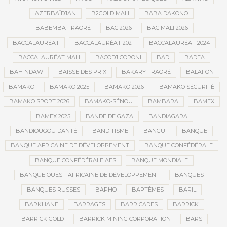
AZERBAÏDJAN
B2GOLD MALI
BABA DAKONO
BABEMBA TRAORÉ
BAC 2026
BAC MALI 2026
BACCALAURÉAT
BACCALAURÉAT 2021
BACCALAURÉAT 2024
BACCALAURÉAT MALI
BACODJICORONI
BAD
BADEA
BAH NDAW
BAISSE DES PRIX
BAKARY TRAORÉ
BALAFON
BAMAKO
BAMAKO 2025
BAMAKO 2026
BAMAKO SÉCURITÉ
BAMAKO SPORT 2026
BAMAKO-SÉNOU
BAMBARA
BAMEX
BAMEX 2025
BANDE DE GAZA
BANDIAGARA
BANDIOUGOU DANTÉ
BANDITISME
BANGUI
BANQUE
BANQUE AFRICAINE DE DÉVELOPPEMENT
BANQUE CONFÉDÉRALE
BANQUE CONFÉDÉRALE AES
BANQUE MONDIALE
BANQUE OUEST-AFRICAINE DE DÉVELOPPEMENT
BANQUES
BANQUES RUSSES
BAPHO
BAPTÊMES
BARIL
BARKHANE
BARRAGES
BARRICADES
BARRICK
BARRICK GOLD
BARRICK MINING CORPORATION
BARS