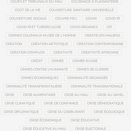
COURS ET TRIBUNAUX DU MALI
COUSINAGE À PLAISANTERIE
COÛT DE LA VIE
COUVERTURE SANITAIRE UNIVERSELLE
COUVERTURE SOCIALE
COUVRE-FEU
COVAX
COVID-19
COVID-19 ET TUBERCULOSE
COVID-ORGANICS
CPI
CRÂNES COLONIAUX MUSÉE DE L'HOMME
CRÉATEURS MALIENS
CRÉATION
CRÉATION ARTISTIQUE
CRÉATION CONTEMPORAINE
CRÉATION D’EMPLOIS
CRÉATIVITÉ
CRÉATIVITÉ AFRICAINE
CRÉDIT
CRIMÉE
CRIMÉE RUSSIE
CRIMES CONTRE L’HUMANITÉ
CRIMES DE GUERRE
CRIMES ÉCONOMIQUES
CRIMINALITÉ ORGANISÉE
CRIMINALITÉ TRANSFRONTALIÈRE
CRIMINALITÉ TRANSNATIONALE
CRISE
CRISE ALIMENTAIRE
CRISE AU MALI
CRISE AU SAHEL
CRISE CLIMATIQUE
CRISE DE CONFIANCE
CRISE DÉMOCRATIQUE
CRISE DIPLOMATIQUE
CRISE DU CARBURANT
CRISE ÉCOLOGIQUE
CRISE ÉCONOMIQUE
CRISE ÉDUCATIVE
CRISE ÉDUCATIVE AU MALI
CRISE ÉLECTORALE