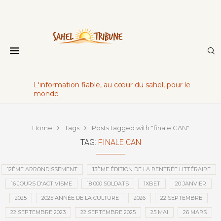
L'information fiable, au cœur du sahel, pour le
monde
Home
Tags
Posts tagged with "finale CAN"
TAG:
FINALE CAN
12ÈME ARRONDISSEMENT
13ÈME ÉDITION DE LA RENTRÉE LITTÉRAIRE
16 JOURS D'ACTIVISME
18 000 SOLDATS
1XBET
20 JANVIER
2025
2025 ANNÉE DE LA CULTURE
2026
22 SEPTEMBRE
22 SEPTEMBRE 2023
22 SEPTEMBRE 2025
25 MAI
26 MARS