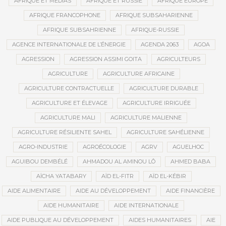
AFRIQUE ET MÉDIAS
AFRIQUE ET RUSSIE
AFRIQUE EUROPE
AFRIQUE FRANCOPHONE
AFRIQUE SUBSAHARIENNE
AFRIQUE SUBSAHRIENNE
AFRIQUE-RUSSIE
AGENCE INTERNATIONALE DE L’ÉNERGIE
AGENDA 2063
AGOA
AGRESSION
AGRESSION ASSIMI GOITA
AGRICULTEURS
AGRICULTURE
AGRICULTURE AFRICAINE
AGRICULTURE CONTRACTUELLE
AGRICULTURE DURABLE
AGRICULTURE ET ÉLEVAGE
AGRICULTURE IRRIGUÉE
AGRICULTURE MALI
AGRICULTURE MALIENNE
AGRICULTURE RÉSILIENTE SAHEL
AGRICULTURE SAHÉLIENNE
AGRO-INDUSTRIE
AGROÉCOLOGIE
AGRV
AGUELHOC
AGUIBOU DEMBÉLÉ
AHMADOU AL AMINOU LÔ
AHMED BABA
AÏCHA YATABARY
AÏD EL-FITR
AÏD EL-KÉBIR
AIDE ALIMENTAIRE
AIDE AU DÉVELOPPEMENT
AIDE FINANCIÈRE
AIDE HUMANITAIRE
AIDE INTERNATIONALE
AIDE PUBLIQUE AU DÉVELOPPEMENT
AIDES HUMANITAIRES
AIE