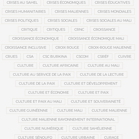
CRISES AU SAHEL
CRISES ÉCONOMIQUES
CRISES ÉDUCATIVES
CRISES HUMANITAIRES
CRISES MALIENNES
CRISES MONDIALES
CRISES POLITIQUES
CRISES SOCIALES
CRISES SOCIALES AU MALI
CRITIQUE
CRITIQUES
CRNC
CROISSANCE
CROISSANCE ÉCONOMIQUE
CROISSANCE ÉCONOMIQUE MALI
CROISSANCE INCLUSIVE
CROIX ROUGE
CROIX-ROUGE MALIENNE
CRUES
CSA
CSC BURKINA
CSCOM
CSRÉF
CUIVRE
CULTURE
CULTURE AFRICAINE
CULTURE AU MALI
CULTURE AU SERVICE DE LA PAIX
CULTURE DE LA LECTURE
CULTURE DE LA PAIX
CULTURE ET DÉVELOPPEMENT
CULTURE ET ÉCONOMIE
CULTURE ET PAIX
CULTURE ET PAIX AU MALI
CULTURE ET SOUVERAINETÉ
CULTURE GUINÉENNE
CULTURE MALI
CULTURE MALIENNE
CULTURE MALIENNE RAYONNEMENT INTERNATIONAL
CULTURE NUMÉRIQUE
CULTURE SAHÉLIENNE
CULTURE SÉNOUFO
CULTURE URBAINE
CURAGE