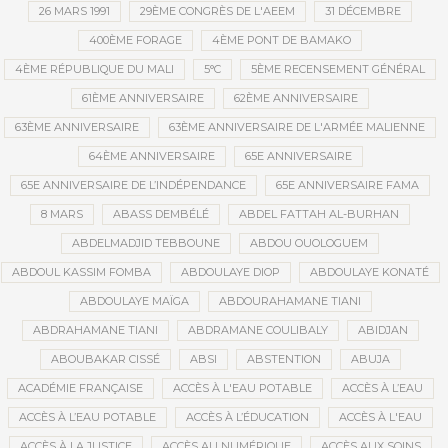
26 MARS 1991
29ÈME CONGRÈS DE L'AEEM
31 DÉCEMBRE
400ÈME FORAGE
4ÈME PONT DE BAMAKO
4ÈME RÉPUBLIQUE DU MALI
5°C
5ÈME RECENSEMENT GÉNÉRAL
61ÈME ANNIVERSAIRE
62ÈME ANNIVERSAIRE
63ÈME ANNIVERSAIRE
63ÈME ANNIVERSAIRE DE L'ARMÉE MALIENNE
64ÈME ANNIVERSAIRE
65E ANNIVERSAIRE
65E ANNIVERSAIRE DE L’INDÉPENDANCE
65E ANNIVERSAIRE FAMA
8 MARS
ABASS DEMBÉLÉ
ABDEL FATTAH AL-BURHAN
ABDELMADJID TEBBOUNE
ABDOU OUOLOGUEM
ABDOUL KASSIM FOMBA
ABDOULAYE DIOP
ABDOULAYE KONATÉ
ABDOULAYE MAÏGA
ABDOURAHAMANE TIANI
ABDRAHAMANE TIANI
ABDRAMANE COULIBALY
ABIDJAN
ABOUBAKAR CISSÉ
ABSI
ABSTENTION
ABUJA
ACADÉMIE FRANÇAISE
ACCÈS À L'EAU POTABLE
ACCÈS À L’EAU
ACCÈS À L’EAU POTABLE
ACCÈS À L’ÉDUCATION
ACCÈS À L'EAU
ACCÈS À LA JUSTICE
ACCÈS AU NUMÉRIQUE
ACCÈS AUX SOINS