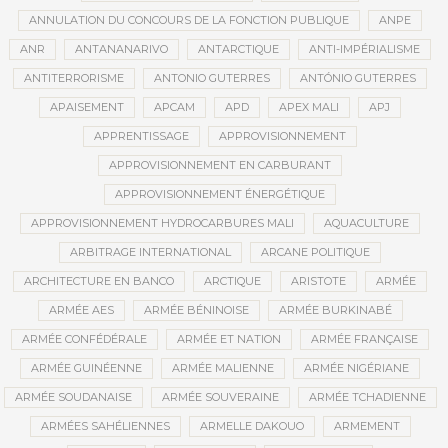
ANNULATION DU CONCOURS DE LA FONCTION PUBLIQUE
ANPE
ANR
ANTANANARIVO
ANTARCTIQUE
ANTI-IMPÉRIALISME
ANTITERRORISME
ANTONIO GUTERRES
ANTÓNIO GUTERRES
APAISEMENT
APCAM
APD
APEX MALI
APJ
APPRENTISSAGE
APPROVISIONNEMENT
APPROVISIONNEMENT EN CARBURANT
APPROVISIONNEMENT ÉNERGÉTIQUE
APPROVISIONNEMENT HYDROCARBURES MALI
AQUACULTURE
ARBITRAGE INTERNATIONAL
ARCANE POLITIQUE
ARCHITECTURE EN BANCO
ARCTIQUE
ARISTOTE
ARMÉE
ARMÉE AES
ARMÉE BÉNINOISE
ARMÉE BURKINABÉ
ARMÉE CONFÉDÉRALE
ARMÉE ET NATION
ARMÉE FRANÇAISE
ARMÉE GUINÉENNE
ARMÉE MALIENNE
ARMÉE NIGÉRIANE
ARMÉE SOUDANAISE
ARMÉE SOUVERAINE
ARMÉE TCHADIENNE
ARMÉES SAHÉLIENNES
ARMELLE DAKOUO
ARMEMENT