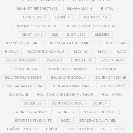
BILAN DE LA TRANSITION
BILAN DES ACTIVITÉS
BILAN ET PERSPECTIVES
BILAN HUMAIN
BINTOU
BIODIVERSITÉ
BIOMÉTRIE
BLANCHIMENT
BLANCHIMENT D’ARGENT
BLANCHIMENT DE CAPITAUX
BLASPHÈME
BLÉ
BLÉ RUSSE
BLESSÉS
BLESSÉS DE GUERRE
BLESSURE FATOU DEMBÉLÉ
BLOCKCHAIN
BLOCUS
BLOCUS ÉCONOMIQUE
BLOGING
BNDA
BOAD
BOBO-DIOULASSO
BOGOLAN
BOKAR BIRO
BOKO HARAM
BOLA TINUBU
BONNE GOUVERNANCE
BOTSWANA
BOUARÉ FILY SISSOKO
BOUBACAR BOCOUM
BOUBACAR DIANÉ
BOUBACAR DOUMBIA
BOUBACAR MAO DIANÉ
BOUBOU CISSÉ
BOUGOUNI
BOULEVARD DE L’INDÉPENDANCE
BOULIKESSI
BOULKESSI
BOURAKÉBOUGOU
BOUREM
BOURÉMA KANSAYE
BOURSES
BOURSES D'ÉTUDES
BOURSES ÉTUDIANTS
BOZO
BRASSAGE CULTUREL
BRÉMA ELY DICKO
BRÉSIL
BRICE OLIGUI NGUEMA
BRICS