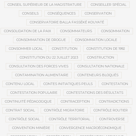
CONSEIL SUPÉRIEUR DE LA MAGISTRATURE
CONSEILLER SPÉCIAL
CONSEILS
CONSÉQUENCES
CONSERVATION
CONSERVATOIRE BALLA FASSÉKÉ KOUYATÉ
CONSOLIDATION DE LA PAIX
CONSOMMATEURS
CONSOMMATION
CONSOMMATION DE DROGUE
CONSOMMATION LOCALE
CONSOMMER LOCAL
CONSTITUTION
CONSTITUTION DE 1992
CONSTITUTION DU 22 JUILLET 2023
CONSTRUCTION
CONSULTATION DES FORCES VIVES
CONSULTATION NATIONALE
CONTAMINATION ALIMENTAIRE
CONTENEURS BLOQUÉS
CONTENU LOCAL
CONTES INITIATIQUES PEULS
CONTESTATION
CONTESTATION POPULAIRE
CONTESTATIONS DES RÉSULTATS
CONTINUITÉ PÉDAGOGIQUE
CONTRACEPTION
CONTRADICTIONS
CONTRAT SOCIAL
CONTRÔLE MIGRATOIRE
CONTRÔLE ROUTIER
CONTRÔLE SOCIAL
CONTRÔLE TERRITORIAL
CONTROVERSE
CONVENTION MINIÈRE
CONVERGENCE MACROÉCONOMIQUE