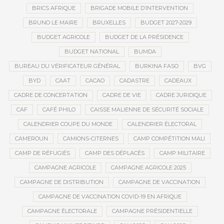
BRICS AFRIQUE
BRIGADE MOBILE D’INTERVENTION
BRUNO LE MAIRE
BRUXELLES
BUDGET 2027-2029
BUDGET AGRICOLE
BUDGET DE LA PRÉSIDENCE
BUDGET NATIONAL
BUMDA
BUREAU DU VÉRIFICATEUR GÉNÉRAL
BURKINA FASO
BVG
BYD
CAAT
CACAO
CADASTRE
CADEAUX
CADRE DE CONCERTATION
CADRE DE VIE
CADRE JURIDIQUE
CAF
CAFÉ PHILO
CAISSE MALIENNE DE SÉCURITÉ SOCIALE
CALENDRIER COUPE DU MONDE
CALENDRIER ÉLECTORAL
CAMEROUN
CAMIONS-CITERNES
CAMP COMPÉTITION MALI
CAMP DE RÉFUGIÉS
CAMP DES DÉPLACÉS
CAMP MILITAIRE
CAMPAGNE AGRICOLE
CAMPAGNE AGRICOLE 2025
CAMPAGNE DE DISTRIBUTION
CAMPAGNE DE VACCINATION
CAMPAGNE DE VACCINATION COVID-19 EN AFRIQUE
CAMPAGNE ÉLECTORALE
CAMPAGNE PRÉSIDENTIELLE