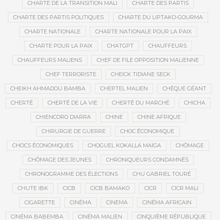
CHARTE DE LA TRANSITION MALI
CHARTE DES PARTIS
CHARTE DES PARTIS POLITIQUES
CHARTE DU LIPTAKO-GOURMA
CHARTE NATIONALE
CHARTE NATIONALE POUR LA PAIX
CHARTE POUR LA PAIX
CHATGPT
CHAUFFEURS
CHAUFFEURS MALIENS
CHEF DE FILE OPPOSITION MALIENNE
CHEF TERRORISTE
CHEICK TIDIANE SECK
CHEIKH AHMADOU BAMBA
CHEPTEL MALIEN
CHÈQUE GÉANT
CHERTÉ
CHERTÉ DE LA VIE
CHERTÉ DU MARCHÉ
CHICHA
CHIENCORO DIARRA
CHINE
CHINE AFRIQUE
CHIRURGIE DE GUERRE
CHOC ÉCONOMIQUE
CHOCS ÉCONOMIQUES
CHOGUEL KOKALLA MAÏGA
CHÔMAGE
CHÔMAGE DES JEUNES
CHRONIQUEURS CONDAMNÉS
CHRONOGRAMME DES ÉLECTIONS
CHU GABRIEL TOURÉ
CHUTE IBK
CICB
CICB BAMAKO
CICR
CICR MALI
CIGARETTE
CINÉMA
CINEMA
CINÉMA AFRICAIN
CINÉMA BABEMBA
CINÉMA MALIEN
CINQUIÈME RÉPUBLIQUE