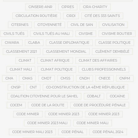
CINSERE-ANR
CIPRES
CIRA CHARITY
CIRCULATION ROUTIÈRE
CIRDI
CITÉ DES 333 SAINTS
CITERNES
CITOYENNETÉ
CIVIL DE SAN
CIVILISATION
CIVILS TUÉS
CIVILS TUÉS AU MALI
CIVISME
CIVISME ROUTIER
CIWARA
CLABA
CLASSE DIPLOMATIQUE
CLASSE POLITIQUE
CLASSEMENT 2021
CLASSEMENT MONDIAL
CLÉMENT DEMBÉLÉ
CLIMAT
CLIMAT AFRIQUE
CLIMAT DES AFFAIRES
CLIMAT MALI
CLIMAT POLITIQUE
CLUBS PROFESSIONNELS
CMA
CMAS
CMDT
CMSS
CNDH
CNECE
CNPM
CNSP
CNT
CO-CONSTRUCTION DE LA 4ÈME RÉPUBLIQUE
COALITION CITOYENNE POUR LE SAHEL
COBALT
COCAÏNE
COCEM
CODE DE LA ROUTE
CODE DE PROCÉDURE PÉNALE
CODE MINIER
CODE MINIER 2023
CODE MINIER 2023
CODE MINIER 2023 MALI
CODE MINIER MALI
CODE MINIER MALI 2023
CODE PÉNAL
CODE PÉNAL 2024