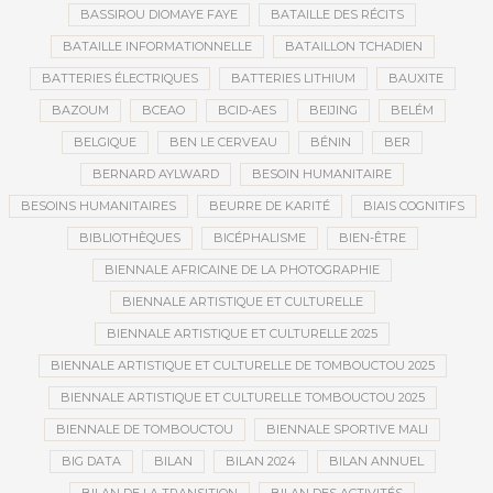
BASSIROU DIOMAYE FAYE
BATAILLE DES RÉCITS
BATAILLE INFORMATIONNELLE
BATAILLON TCHADIEN
BATTERIES ÉLECTRIQUES
BATTERIES LITHIUM
BAUXITE
BAZOUM
BCEAO
BCID-AES
BEIJING
BELÉM
BELGIQUE
BEN LE CERVEAU
BÉNIN
BER
BERNARD AYLWARD
BESOIN HUMANITAIRE
BESOINS HUMANITAIRES
BEURRE DE KARITÉ
BIAIS COGNITIFS
BIBLIOTHÈQUES
BICÉPHALISME
BIEN-ÊTRE
BIENNALE AFRICAINE DE LA PHOTOGRAPHIE
BIENNALE ARTISTIQUE ET CULTURELLE
BIENNALE ARTISTIQUE ET CULTURELLE 2025
BIENNALE ARTISTIQUE ET CULTURELLE DE TOMBOUCTOU 2025
BIENNALE ARTISTIQUE ET CULTURELLE TOMBOUCTOU 2025
BIENNALE DE TOMBOUCTOU
BIENNALE SPORTIVE MALI
BIG DATA
BILAN
BILAN 2024
BILAN ANNUEL