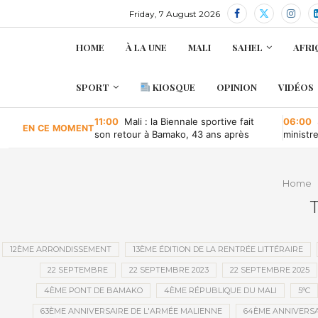
Friday, 7 August 2026
HOME
À LA UNE
MALI
SAHEL
AFRI
SPORT
KIOSQUE
OPINION
VIDÉOS
11:00
Mali : la Biennale sportive fait
06:00
EN CE MOMENT
son retour à Bamako, 43 ans après
ministr
retour à
Home
12ÈME ARRONDISSEMENT
13ÈME ÉDITION DE LA RENTRÉE LITTÉRAIRE
22 SEPTEMBRE
22 SEPTEMBRE 2023
22 SEPTEMBRE 2025
4ÈME PONT DE BAMAKO
4ÈME RÉPUBLIQUE DU MALI
5°C
63ÈME ANNIVERSAIRE DE L'ARMÉE MALIENNE
64ÈME ANNIVERSA