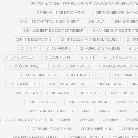
CENTRE NATIONAL DES EXAMENS ET CONCOURS DE L’ÉDUCATI
CÉRÉMONIE DE DÉCORATION
CÉRÉMONIES DE MARIA
CHAÎNES D’APPROVISIONNEMENT
CHALEUR
CHANGEMEN
CHANGEMENT DE COMPORTEMENT
CHANGEMENT DE STRATÉ
CHARTE DES PARTIS
CHARTE DES PARTIS POLITIQUES
CHART
CHATGPT
CHAUFFEURS
CHAUFFEURS MALIENS
CHEF
CHEPTEL MALIEN
CHÈQUE GÉANT
CHERTÉ
CHERTÉ DE LA VIE
CHOC ÉCONOMIQUE
CHOCS ÉCONOMIQUES
CHOGUEL KOKALLA M
CHU GABRIEL TOURÉ
CHUTE IBK
CICB
CICB BAMAKO
CINÉMA MALIEN
CINQUIÈME RÉPUBLIQUE
CINSERE-ANR
CIP
CIVIL DE SAN
CIVILISATION
CIVILS TUÉS
CIVILS TUÉS AU 
CLASSEMENT 2021
CLASSEMENT MONDIAL
CLÉMENT D
CLUBS PROFESSIONNELS
CMA
CMAS
CMDT
COALITION CITOYENNE POUR LE SAHEL
COBALT
COCAÏNE
COCE
CODE MINIER 2023 MALI
CODE MINIER MALI
CODE MIN
COHÉSION NATIONALE MALI
COHÉSION SOCIALE
COHÉSION SOC