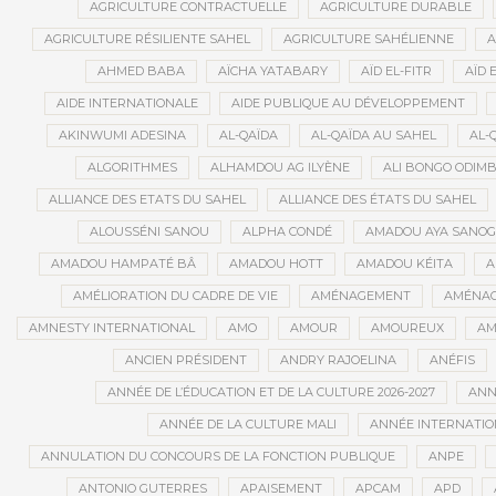
AGRICULTURE CONTRACTUELLE
AGRICULTURE DURABLE
AGRICULTURE RÉSILIENTE SAHEL
AGRICULTURE SAHÉLIENNE
A
AHMED BABA
AÏCHA YATABARY
AÏD EL-FITR
AÏD 
AIDE INTERNATIONALE
AIDE PUBLIQUE AU DÉVELOPPEMENT
AKINWUMI ADESINA
AL-QAÏDA
AL-QAÏDA AU SAHEL
AL-
ALGORITHMES
ALHAMDOU AG ILYÈNE
ALI BONGO ODIM
ALLIANCE DES ETATS DU SAHEL
ALLIANCE DES ÉTATS DU SAHEL
ALOUSSÉNI SANOU
ALPHA CONDÉ
AMADOU AYA SANO
AMADOU HAMPATÉ BÂ
AMADOU HOTT
AMADOU KÉITA
A
AMÉLIORATION DU CADRE DE VIE
AMÉNAGEMENT
AMÉNAG
AMNESTY INTERNATIONAL
AMO
AMOUR
AMOUREUX
AM
ANCIEN PRÉSIDENT
ANDRY RAJOELINA
ANÉFIS
ANNÉE DE L’ÉDUCATION ET DE LA CULTURE 2026-2027
ANNÉ
ANNÉE DE LA CULTURE MALI
ANNÉE INTERNATION
ANNULATION DU CONCOURS DE LA FONCTION PUBLIQUE
ANPE
ANTONIO GUTERRES
APAISEMENT
APCAM
APD