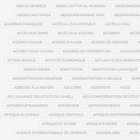
ABASS DEMBÉLÉ
ABDEL FATTAH AL-BURHAN
ABDELMADJI
ABDOULAYE MAÏGA
ABDOURAHAMANE TIANI
ABDRAHAMANE
ACADÉMIE FRANÇAISE
ACCÈS À L'EAU POTABLE
ACCÈS À L’EAU
ACCÈS AUX SOINS
ACCÈS AUX VACCINS
ACCIDENT
ACCI
ACCORD D’ALGER
ACCORD D'ALGER
ACCORD DE DÉFENSE
A
ACCORD POUR LA PAIX
ACCORDS DE COOPÉRATION
ACCOUCHE
ACTION SOCIALE
ACTIVITÉ ÉCONOMIQUE
ACTUALITÉ DES OPÉRATI
ADAMA FOMBA
ADAPTATION
ADAPTATION CLIMATIQUE
ADMINISTRATION MALIENNE
ADMINISTRATION PUBLIQUE
ADMI
ADRESSE À LA NATION
ADULTÈRE
ADVERSITÉ
AECID
AES (ALLIANCE DES ÉTATS DU SAHEL)
AES (CONFÉDÉRATION DES ÉTAT
AFFAIRES ÉTRANGÈRES
AFFAIRISME
AFFRONTEMENTS
AFRE
AFRIQUE AUSTRALE
AFRIQUE CENTRALE
AFRIQUE CONTEMPORAIN
AFRIQUE ET RUSSIE
AFRIQUE EUROPE
AFRIQ
AGENCE INTERNATIONALE DE L’ÉNERGIE
AGENDA 2063
AGOA