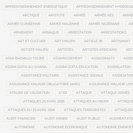
APPROVISIONNEMENT ÉNERGÉTIQUE
APPROVISIONNEMENT HYDROCAR
ARCTIQUE
ARISTOTE
ARMÉE
ARMÉE AES
ARMÉE
ARMÉE GUINÉENNE
ARMÉE MALIENNE
ARMÉE NIGÉRIANE
AR
ARMEMENT
ARNAQUE
ARRESTATION
ARRESTATIONS
ART ET CULTURE
ART MALIEN
ARTICLE 39
ARTISANAT
ARTISTE MALIEN
ARTISTES
ARTISTES AFRICAINS
ART
ASSA BADIALLO TOURÉ
ASSAINISSEMENT
ASSASSINATS
ASSE
ASSIMI GOITA AU GHANA
ASSIMI GOÏTA ÉDUCATION
ASSIMILATION
ASSISTANCE MILITAIRE
ASSISTANCE SOCIALE
ASSOCIATIO
ASSURANCE MALADIE OBLIGATOIRE (AMO)
ASSURANCE MALADIE UNI
ATELIER DE VALIDATION
ATIDI
ATTAQUE
ATTAQUE ARMÉE
ATTAQUES 25 AVRIL 2026
ATTAQUES AU NIGER
ATTAQUE
ATTAQUES DU 25 AVRIL 2026
ATTAQUES TERRORISTES
ATTAQUES 
AUDIT FINANCIER
AUDIT MINIER
AUDIT PUBLIC
AUGMENTATI
AUTONOMIE
AUTONOMIE ÉCONOMIQUE
AUTONOMIE ÉNERGÉT