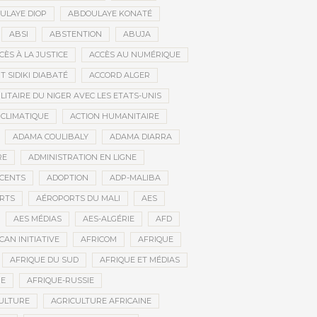
ULAYE DIOP
ABDOULAYE KONATÉ
ABSI
ABSTENTION
ABUJA
CÈS À LA JUSTICE
ACCÈS AU NUMÉRIQUE
 SIDIKI DIABATÉ
ACCORD ALGER
LITAIRE DU NIGER AVEC LES ETATS-UNIS
 CLIMATIQUE
ACTION HUMANITAIRE
ADAMA COULIBALY
ADAMA DIARRA
RE
ADMINISTRATION EN LIGNE
CENTS
ADOPTION
ADP-MALIBA
RTS
AÉROPORTS DU MALI
AES
AES MÉDIAS
AES-ALGÉRIE
AFD
CAN INITIATIVE
AFRICOM
AFRIQUE
AFRIQUE DU SUD
AFRIQUE ET MÉDIAS
NE
AFRIQUE-RUSSIE
ULTURE
AGRICULTURE AFRICAINE