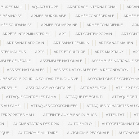
BURES MALI
AQUACULTURE
ARBITRAGE INTERNATIONAL
ARCAN
 BÉNINOISE
ARMÉE BURKINABÉ
ARMÉE CONFÉDÉRALE
ARMÉE E
MÉE SOUDANAISE
ARMÉE SOUVERAINE
ARMÉE TCHADIENNE
ARM
ARRÊTÉ INTERMINISTÉRIEL
ART
ART CONTEMPORAIN
ART CONT
ARTISANAT AFRICAIN
ARTISANAT FÉMININ
ARTISANAT MALIEN
ISTES MALIENS
ARTS
ARTS ET CULTURE
ARTS MARTIAUX
AR
MBLÉE GÉNÉRALE
ASSEMBLÉE NATIONALE
ASSEMBLÉE NATIONALE S
ASSISES NATIONALES
ASSISES NATIONALES DE LA REFONDATION
N BÉNÉVOLE POUR LA SOLIDARITÉ INCLUSIVE
ASSOCIATIONS DE CONSOMM
VERSELLE
ASSURANCE VOLONTAIRE
ASTRAZENECA
ATELIER DE 
ATTAQUE CONTRE LES FAMA
ATTAQUE DE BOUNTI
ATTAQUE DE T
S AU SAHEL
ATTAQUES COORDONNÉES
ATTAQUES DJIHADISTES AU S
TERRORISTES MALI
ATTEINTE AUX BIENS PUBLICS
ATTENTAT
AT
ON
AUGMENTATION DES PRIX
AUTO-EMPLOI
AUTODÉTERMINATIO
IQUE
AUTONOMIE MILITAIRE
AUTONOMIE RÉGIONALE
AUTONOMIE