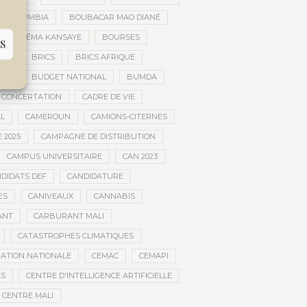
AR DOUMBIA
BOUBACAR MAO DIANÉ
BOURÉMA KANSAYE
BOURSES
S
EMA
BRICS
BRICS AFRIQUE
NCE
BUDGET NATIONAL
BUMDA
 CONCERTATION
CADRE DE VIE
AL
CAMEROUN
CAMIONS-CITERNES
 2025
CAMPAGNE DE DISTRIBUTION
CAMPUS UNIVERSITAIRE
CAN 2023
DIDATS DEF
CANDIDATURE
ES
CANIVEAUX
CANNABIS
ANT
CARBURANT MALI
CATASTROPHES CLIMATIQUES
ATION NATIONALE
CEMAC
CEMAPI
ES
CENTRE D'INTELLIGENCE ARTIFICIELLE
CENTRE MALI