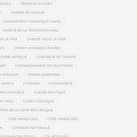
ÉALES
CÉRÉALES RUSSES
U
CHAÎNE DE VALEUR
CHANGEMENT CLIMATIQUE SAHEL
CHARTE DE LA TRANSITION MALI
R LA PAIX
CHARTE POUR LA PAIX
ECK
CHEIKH AHMADOU BAMBA
CHINE AFRIQUE
CHIRURGIE DE GUERRE
NÉS
CHRONOGRAMME DES ÉLECTIONS
 AFRICAIN
CINÉMA BABEMBA
3 SAINTS
CITERNES
CITOYENNETÉ
DIPLOMATIQUE
CLASSE POLITIQUE
AT MALI
CLIMAT POLITIQUE
TION DE LA 4ÈME RÉPUBLIQUE
CODE MINIER 2023
CODE MINIER 2023
EN
COHÉSION NATIONALE
ATION ENTRE ETATS
COLLECTEURS