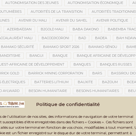
AUTONOMISATION DES JEUNES
AUTONOMISATION ÉCONOMIQUE
A
OUTUMIÈRES
AUTORITÉS DE LA TRANSITION
AUTORITÉS TRADITIONNE
EUNES
AVENIR DU MALI
AVENIR DU SAHEL
AVENIR POLITIQUE
AZERBAÏDJAN
B2GOLD MALI
BABA DAKONO
BABEMBA TRAO
CCALAURÉAT MALI
BACODJICORONI
BAD
BADEA
BAH NDA
BAMAKO SÉCURITÉ
BAMAKO SPORT 2026
BAMAKO-SÉNOU
BAM
BANDITISME
BANGUI
BANQUE
BANQUE AFRICAINE DE DÉVELOP
EST-AFRICAINE DE DÉVELOPPEMENT
BANQUES
BANQUES RUSSES
RICK GOLD
BARRICK MINING CORPORATION
BARS
BASSIROU DIO
S ÉLECTRIQUES
BATTERIES LITHIUM
BAUXITE
BAZOUM
BCE
D AYLWARD
BESOIN HUMANITAIRE
BESOINS HUMANITAIRES
BEU
CAINE DE LA PHOTOGRAPHIE
BIENNALE ARTISTIQUE ET CULTURELLE
B
Politique de confidentialité
NNALE ARTISTIQUE ET CULTURELLE TOMBOUCTOU 2025
BIENNALE DE TOM
s de l’utilisation de nos sites, des informations de navigation de votre terminal
A TRANSITION
BILAN DES ACTIVITÉS
BILAN ET PERSPECTIVES
BIL
t susceptibles d’être enregistrées dans des fichiers « Cookies ». Ces fichiers sont
BLANCHIMENT DE CAPITAUX
BLASPHÈME
BLÉ
BLÉ RUSSE
tallés sur votre terminal en fonction de vos choix, modifiables à tout moment.
kie est un fichier enregistré sur le disque dur de votre terminal, permettant à
CONOMIQUE
BLOGING
BNDA
BOAD
BOBO-DIOULASSO
BO