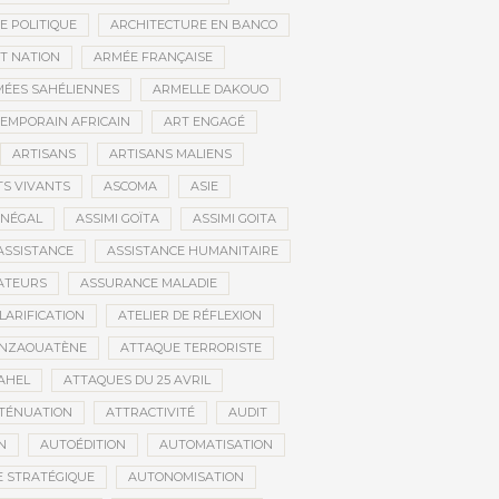
E POLITIQUE
ARCHITECTURE EN BANCO
T NATION
ARMÉE FRANÇAISE
ÉES SAHÉLIENNES
ARMELLE DAKOUO
EMPORAIN AFRICAIN
ART ENGAGÉ
ARTISANS
ARTISANS MALIENS
TS VIVANTS
ASCOMA
ASIE
ÉNÉGAL
ASSIMI GOÏTA
ASSIMI GOITA
ASSISTANCE
ASSISTANCE HUMANITAIRE
ATEURS
ASSURANCE MALADIE
CLARIFICATION
ATELIER DE RÉFLEXION
INZAOUATÈNE
ATTAQUE TERRORISTE
AHEL
ATTAQUES DU 25 AVRIL
TÉNUATION
ATTRACTIVITÉ
AUDIT
N
AUTOÉDITION
AUTOMATISATION
 STRATÉGIQUE
AUTONOMISATION