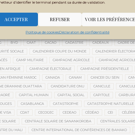
metteur d’identifier le terminal pendant sa durée de validation.
 FILY SISSOKO
BOUBACAR BOCOUM
BOUBACAR DIANÉ
BOUBAC
CE
BOULIKESSI
BOULKESSI
BOURAKÉBOUGOU
BOUREM
ACCEPTER
REFUSER
VOIR LES PRÉFÉRENCE
ASSAGE CULTUREL
BRÉMA ELY DICKO
BRÉSIL
BRICE OLIGUI NGU
Politique de cookies
Déclaration de confidentialité
ES
BUDGET 2027-2029
BUDGET AGRICOLE
BUDGET DE LA PRÉSIDE
G
BYD
CAAT
CACAO
CADASTRE
CADEAUX
CADRE DE
URITÉ SOCIALE
CALENDRIER COUPE DU MONDE
CALENDRIER ÉLECTOR
ACÉS
CAMP MILITAIRE
CAMPAGNE AGRICOLE
CAMPAGNE AGRICOLE
 EN AFRIQUE
CAMPAGNE ÉLECTORALE
CAMPAGNE PRÉSIDENTIELLE
CAN FÉMININE MAROC
CANADA
CANAM
CANCER DU SEIN
CAN
ANE DRAMANE OUATTARA
CANDIDATURE ONU
CANICULE
CANICUL
RAORÉ
CAPITAL HUMAIN
CAPITAL SOCIAL
CAPITOLE
CARBUR
ROUGES
CASABLANCA
CATASTROPHE
CATASTROPHE NATURELLE
E VISA
CDAT
CECOGEC
CEDEAO
CÉDÉAO
CEI
CÉLÉBR
 SOLAIRE
CENTRALE SOLAIRE DE SANANKOROBA
CENTRALES SOLAIR
NTRE DU MALI
CENTRE INTERNATIONAL DE CONFÉRENCES DE BAMAKO