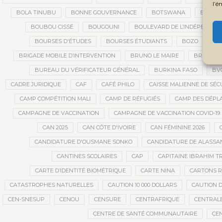
l’é
BOLA TINUBU
BONNE GOUVERNANCE
BOTSWANA
BOUARÉ
BOUBOU CISSÉ
BOUGOUNI
BOULEVARD DE L’INDÉPENDAN
BOURSES D'ÉTUDES
BOURSES ÉTUDIANTS
BOZO
BR
BRIGADE MOBILE D’INTERVENTION
BRUNO LE MAIRE
BRUXELL
BUREAU DU VÉRIFICATEUR GÉNÉRAL
BURKINA FASO
BV
CADRE JURIDIQUE
CAF
CAFÉ PHILO
CAISSE MALIENNE DE SÉC
CAMP COMPÉTITION MALI
CAMP DE RÉFUGIÉS
CAMP DES DÉPL
CAMPAGNE DE VACCINATION
CAMPAGNE DE VACCINATION COVID-19
CAN 2025
CAN CÔTE D'IVOIRE
CAN FÉMININE 2026
CANDIDATURE D'OUSMANE SONKO
CANDIDATURE DE ALASS
CANTINES SCOLAIRES
CAP
CAPITAINE IBRAHIM T
CARTE D’IDENTITÉ BIOMÉTRIQUE
CARTE NINA
CARTONS 
CATASTROPHES NATURELLES
CAUTION 10 000 DOLLARS
CAUTION D
CEN-SNESUP
CENOU
CENSURE
CENTRAFRIQUE
CENTRALE
CENTRE DE SANTÉ COMMUNAUTAIRE
CE