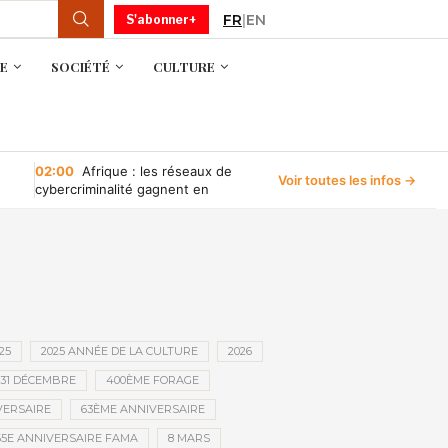
FR
|
EN
S'abonner+
E
SOCIÉTÉ
CULTURE
02:00
Afrique : les réseaux de
Voir toutes les infos →
cybercriminalité gagnent en
puissance, selon INTERPOL
25
2025 ANNÉE DE LA CULTURE
2026
31 DÉCEMBRE
400ÈME FORAGE
VERSAIRE
63ÈME ANNIVERSAIRE
65E ANNIVERSAIRE FAMA
8 MARS