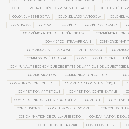
COLLECTIF POUR LE DÉVELOPPEMENT DE BAKO
COLLECTIVITÉ TERR
COLONEL ASSIMI GOÏTA
COLONEL LASSINA TOGOLA
COLONEL 
COMATEX-SA
COMBAT
COMÉDIE
COMÉDIE AFRICAINE
C
COMMÉMORATION DE L'INDÉPENDANCE
COMMÉMORATION DU
COMMERCE INTRA-AFRICAIN
COMMERCE MARIT
COMMISSARIAT 5E ARRONDISSEMENT BAMAKO
COMMISSA
COMMISSION ÉLECTORALE
COMMISSION ÉLECTORALE IND
COMMUNAUTÉ ÉCONOMIQUE DES ETATS DE L'AFRIQUE DE L'OUEST (CEDE
COMMUNICATION
COMMUNICATION CULTURELLE
COM
COMMUNICATION POLITIQUE
COMMUNICATION STRATÉGIQUE
C
COMPÉTITION ARTISTIQUE
COMPÉTITION CONTINENTALE
C
COMPLEXE INDUSTRIEL SEYDOU KÉÏTA
COMPLOT
COMPTABILI
CONCLUSIONS
CONCLUSIONS DU SOMMET
CONCOURS DE LA
CONDAMNATION DE GUILLAUME SORO
CONDAMNATION DE OU
CONDITIONS DE TRAVAIL
CONDITIONS DE VIE
C