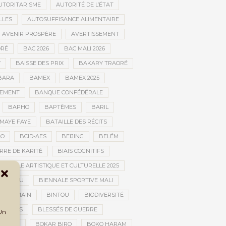
UTORITARISME
AUTORITÉ DE L’ÉTAT
LLES
AUTOSUFFISANCE ALIMENTAIRE
AVENIR PROSPÈRE
AVERTISSEMENT
RÉ
BAC 2026
BAC MALI 2026
W
BAISSE DES PRIX
BAKARY TRAORÉ
BARA
BAMEX
BAMEX 2025
PEMENT
BANQUE CONFÉDÉRALE
BAPHO
BAPTÊMES
BARIL
MAYE FAYE
BATAILLE DES RÉCITS
AO
BCID-AES
BEIJING
BELÉM
RRE DE KARITÉ
BIAIS COGNITIFS
IENNALE ARTISTIQUE ET CULTURELLE 2025
BOUCTOU
BIENNALE SPORTIVE MALI
AN HUMAIN
BINTOU
BIODIVERSITÉ
BLESSÉS
BLESSÉS DE GUERRE
 Un
GOLAN
BOKAR BIRO
BOKO HARAM