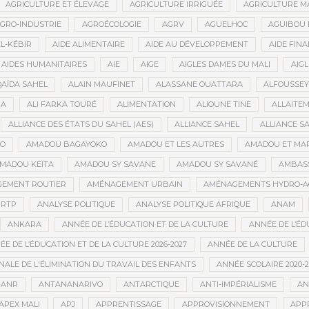
AGRICULTURE ET ÉLEVAGE
AGRICULTURE IRRIGUÉE
AGRICULTURE M
GRO-INDUSTRIE
AGROÉCOLOGIE
AGRV
AGUELHOC
AGUIBOU
EL-KÉBIR
AIDE ALIMENTAIRE
AIDE AU DÉVELOPPEMENT
AIDE FINA
AIDES HUMANITAIRES
AIE
AIGE
AIGLES DAMES DU MALI
AIGL
QAÏDA SAHEL
ALAIN MAUFINET
ALASSANE OUATTARA
ALFOUSSEY
BA
ALI FARKA TOURÉ
ALIMENTATION
ALIOUNE TINE
ALLAITE
ALLIANCE DES ÉTATS DU SAHEL (AES)
ALLIANCE SAHEL
ALLIANCE S
GO
AMADOU BAGAYOKO
AMADOU ET LES AUTRES
AMADOU ET MA
MADOU KEÏTA
AMADOU SY SAVANE
AMADOU SY SAVANÉ
AMBAS
EMENT ROUTIER
AMÉNAGEMENT URBAIN
AMÉNAGEMENTS HYDRO-A
RTP
ANALYSE POLITIQUE
ANALYSE POLITIQUE AFRIQUE
ANAM
ANKARA
ANNÉE DE L’ÉDUCATION ET DE LA CULTURE
ANNÉE DE L’ÉD
E DE L’ÉDUCATION ET DE LA CULTURE 2026-2027
ANNÉE DE LA CULTURE
ALE DE L'ÉLIMINATION DU TRAVAIL DES ENFANTS
ANNÉE SCOLAIRE 2020-2
ANR
ANTANANARIVO
ANTARCTIQUE
ANTI-IMPÉRIALISME
AN
APEX MALI
APJ
APPRENTISSAGE
APPROVISIONNEMENT
APP