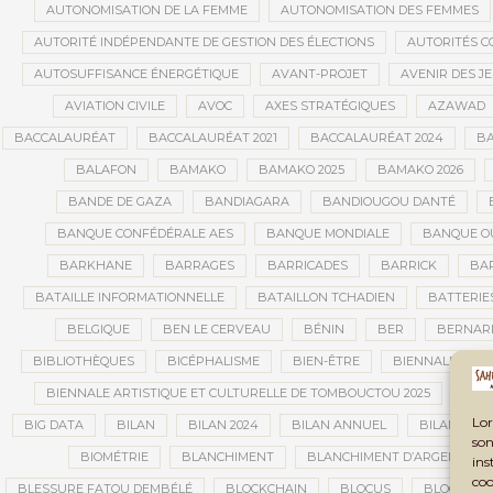
AUTONOMISATION DE LA FEMME
AUTONOMISATION DES FEMMES
AUTORITÉ INDÉPENDANTE DE GESTION DES ÉLECTIONS
AUTORITÉS C
AUTOSUFFISANCE ÉNERGÉTIQUE
AVANT-PROJET
AVENIR DES J
AVIATION CIVILE
AVOC
AXES STRATÉGIQUES
AZAWAD
BACCALAURÉAT
BACCALAURÉAT 2021
BACCALAURÉAT 2024
BA
BALAFON
BAMAKO
BAMAKO 2025
BAMAKO 2026
BANDE DE GAZA
BANDIAGARA
BANDIOUGOU DANTÉ
BANQUE CONFÉDÉRALE AES
BANQUE MONDIALE
BANQUE OU
BARKHANE
BARRAGES
BARRICADES
BARRICK
BAR
BATAILLE INFORMATIONNELLE
BATAILLON TCHADIEN
BATTERIE
BELGIQUE
BEN LE CERVEAU
BÉNIN
BER
BERNAR
BIBLIOTHÈQUES
BICÉPHALISME
BIEN-ÊTRE
BIENNALE AFRI
BIENNALE ARTISTIQUE ET CULTURELLE DE TOMBOUCTOU 2025
BIE
Lor
BIG DATA
BILAN
BILAN 2024
BILAN ANNUEL
BILAN DE L
son
BIOMÉTRIE
BLANCHIMENT
BLANCHIMENT D’ARGENT
ins
coo
BLESSURE FATOU DEMBÉLÉ
BLOCKCHAIN
BLOCUS
BLOCUS É