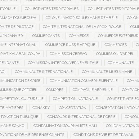
ITORIALE
COLLECTIVITÉS TERRITORIALES
COLLECTIVITÉS TERRITORIALE
MAMADY DOUMBOUYA
COLONEL-MAJOR SOULEYMANE DEMBÉLÉ
COLON
OMITÉ DE PILOTAGE
COMITÉ INTERNATIONAL DE LA CROIX-ROUGE
COM
 14 JANVIER
COMMERÇANTS
COMMERCE
COMMERCE EXTÉRIEUR
IME INTERNATIONAL
COMMERCE RUSSIE AFRIQUE
COMMERCES
C
RIAT KALABAN-COURA
COMMISSION CEDEAO
COMMISSION D’APPEL
ÉPENDANTE
COMMISSION INTERGOUVERNEMENTALE
COMMUNAUTÉ
AO)
COMMUNAUTÉ INTERNATIONALE
COMMUNAUTÉ MUSULMANE
MUNICATION DE CRISE
COMMUNICATION GOUVERNEMENTALE
COMMU
OMMUNIQUÉ OFFICIEL
COMORES
COMPAGNIE AÉRIENNE
COMPAGNI
OMPÉTITION CULTURELLE
COMPÉTITION NATIONALE
COMPÉTITIVITÉ É
TÉ-MATIÈRES
CONAKRY
CONCERTATION
CONCERTATION NATION
 FONCTION PUBLIQUE
CONCOURS INTERNATIONAL DE POÉSIE
CONCOU
SMANE SONKO
CONDAMNATION JOURNALISTE MALI
CONDAMNATION JU
ONDITIONS DE VIE DES ENSEIGNANTS
CONDITIONS DE VIE ET DE TRAVAIL