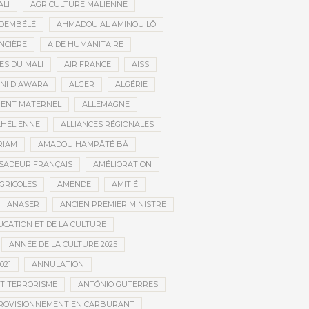
ALI
AGRICULTURE MALIENNE
 DEMBÉLÉ
AHMADOU AL AMINOU LÔ
NCIÈRE
AIDE HUMANITAIRE
ES DU MALI
AIR FRANCE
AISS
NI DIAWARA
ALGER
ALGÉRIE
MENT MATERNEL
ALLEMAGNE
AHÉLIENNE
ALLIANCES RÉGIONALES
RIAM
AMADOU HAMPÂTÉ BÂ
SADEUR FRANÇAIS
AMÉLIORATION
GRICOLES
AMENDE
AMITIÉ
ANASER
ANCIEN PREMIER MINISTRE
UCATION ET DE LA CULTURE
ANNÉE DE LA CULTURE 2025
021
ANNULATION
TITERRORISME
ANTÓNIO GUTERRES
ROVISIONNEMENT EN CARBURANT