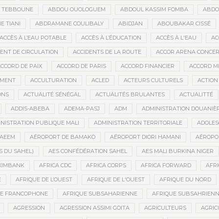
D TEBBOUNE
ABDOU OUOLOGUEM
ABDOUL KASSIM FOMBA
ABDO
 TIANI
ABDRAMANE COULIBALY
ABIDJAN
ABOUBAKAR CISSÉ
ACCÈS À L’EAU POTABLE
ACCÈS À L’ÉDUCATION
ACCÈS À L'EAU
AC
DENT DE CIRCULATION
ACCIDENTS DE LA ROUTE
ACCOR ARENA CONCERT
CCORD DE PAIX
ACCORD DE PARIS
ACCORD FINANCIER
ACCORD MI
MENT
ACCULTURATION
ACLED
ACTEURS CULTURELS
ACTION
ONS
ACTUALITÉ SÉNÉGAL
ACTUALITÉS BRULANTES
ACTUALITTÉ
ADDIS-ABEBA
ADEMA-PASJ
ADM
ADMINISTRATION DOUANIÈ
NISTRATION PUBLIQUE MALI
ADMINISTRATION TERRITORIALE
ADOLES
AEEM
AÉROPORT DE BAMAKO
AÉROPORT DIORI HAMANI
AÉROPO
S DU SAHEL)
AES CONFÉDÉRATION SAHEL
AES MALI BURKINA NIGER
XIMBANK
AFRICA CDC
AFRICA CORPS
AFRICA FORWARD
AFRI
E
AFRIQUE DE L’OUEST
AFRIQUE DE L'OUEST
AFRIQUE DU NORD
UE FRANCOPHONE
AFRIQUE SUBSAHARIENNE
AFRIQUE SUBSAHRIEN
AGRESSION
AGRESSION ASSIMI GOITA
AGRICULTEURS
AGRIC