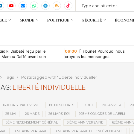
QUE
MONDE
POLITIQUE
SÉCURITÉ
ÉCONOMI
Sidiki Diabaté reçu par le
06:00
[Tribune] Pourquoi nous
e Mamou Daffé avant son
croyons les mensonges
 l’Accor Arena de Paris
Tags
Posts tagged with "Liberté individuelle"
TAG:
LIBERTÉ INDIVIDUELLE
16 JOURS D'ACTIVISME
18 000 SOLDATS
1XBET
20 JANVIER
20
25 MAI
26 MARS
26 MARS 1991
29ÈME CONGRÈS DE L'AEEM
5ÈME RECENSEMENT GÉNÉRAL
61ÈME ANNIVERSAIRE
62ÈME ANNI
IRE
65E ANNIVERSAIRE
65E ANNIVERSAIRE DE L’INDÉPENDANCE