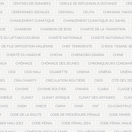
ON
CENTRES DE DONNÉES
CERCLE DE RÉFLEXION À DISTANCE
CÉR
GE
CÉRÉMONIES SOCIALES
CERVEAU
CEUTA
CHAHANA TAKIO
T
CHANGEMENT CLIMATIQUE
CHANGEMENT CLIMATIQUE AU SAHEL
GIE
CHARBON
CHARBON DE BOIS
CHARTE DE LA TRANSITION
E DU LIPTAKO-GOURMA
CHARTE NATIONALE
CHARTE NATIONALE POU
 DE FILE OPPOSITION MALIENNE
CHEF TERRORISTE
CHEICK TIDIANE S
CHERTÉ DU MARCHÉ
CHICHA
CHIENCORO DIARRA
CHINE
AÏGA
CHÔMAGE
CHÔMAGE DES JEUNES
CHRONIQUEURS CONDAM
CICR
CICR MALI
CIGARETTE
CINEMA
CINÉMA
CINÉMA
RES
CIRA CHARITY
CIRCULATION ROUTIÈRE
CIRDI
CITÉ DES 33
MALI
CIVISME
CIVISME ROUTIER
CIWARA
CLABA
CLASSE 
EMBÉLÉ
CLIMAT
CLIMAT AFRIQUE
CLIMAT DES AFFAIRES
CLIM
CMSS
CNDH
CNECE
CNPM
CNSP
CNT
CO-CONSTRUC
M
CODE DE LA ROUTE
CODE DE PROCÉDURE PÉNALE
CODE MINIER
IER MALI 2023
CODE PÉNAL
CODE PÉNAL 2024
CODE PÉNAL MALI
IALE MALI
COHÉSION SOCIALE SAHEL
COLLABORATION
COLLABOR