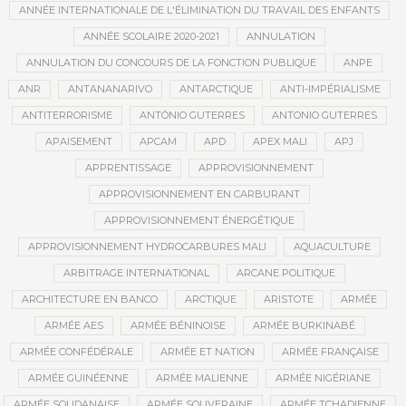
ANNÉE INTERNATIONALE DE L'ÉLIMINATION DU TRAVAIL DES ENFANTS
ANNÉE SCOLAIRE 2020-2021
ANNULATION
ANNULATION DU CONCOURS DE LA FONCTION PUBLIQUE
ANPE
ANR
ANTANANARIVO
ANTARCTIQUE
ANTI-IMPÉRIALISME
ANTITERRORISME
ANTÓNIO GUTERRES
ANTONIO GUTERRES
APAISEMENT
APCAM
APD
APEX MALI
APJ
APPRENTISSAGE
APPROVISIONNEMENT
APPROVISIONNEMENT EN CARBURANT
APPROVISIONNEMENT ÉNERGÉTIQUE
APPROVISIONNEMENT HYDROCARBURES MALI
AQUACULTURE
ARBITRAGE INTERNATIONAL
ARCANE POLITIQUE
ARCHITECTURE EN BANCO
ARCTIQUE
ARISTOTE
ARMÉE
ARMÉE AES
ARMÉE BÉNINOISE
ARMÉE BURKINABÉ
ARMÉE CONFÉDÉRALE
ARMÉE ET NATION
ARMÉE FRANÇAISE
ARMÉE GUINÉENNE
ARMÉE MALIENNE
ARMÉE NIGÉRIANE
ARMÉE SOUDANAISE
ARMÉE SOUVERAINE
ARMÉE TCHADIENNE