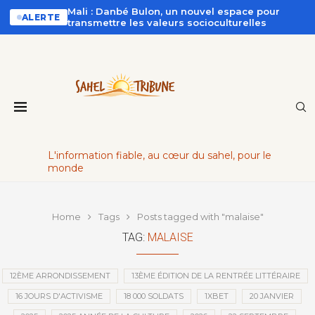
Mali : Danbé Bulon, un nouvel espace pour
ALERTE
transmettre les valeurs socioculturelles
L'information fiable, au cœur du sahel, pour le
monde
Home
Tags
Posts tagged with "malaise"
TAG:
MALAISE
12ÈME ARRONDISSEMENT
13ÈME ÉDITION DE LA RENTRÉE LITTÉRAIRE
16 JOURS D'ACTIVISME
18 000 SOLDATS
1XBET
20 JANVIER