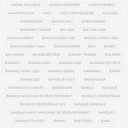
AVENIR POLITIQUE
AVENIR PROSPÈRE
AVERTISSEMENT
AVIATION CIVILE
AVOC
AXES STRATÉGIQUES
AZAWAD
AZERBAÏDJAN
B2GOLD MALI
BABA DAKONO
BABEMBA TRAORÉ
BAC 2026
BAC MALI 2026
BACCALAURÉAT
BACCALAURÉAT 2021
BACCALAURÉAT 2024
BACCALAURÉAT MALI
BACODJICORONI
BAD
BADEA
BAH NDAW
BAISSE DES PRIX
BAKARY TRAORÉ
BALAFON
BAMAKO
BAMAKO 2025
BAMAKO 2026
BAMAKO SÉCURITÉ
BAMAKO SPORT 2026
BAMAKO-SÉNOU
BAMBARA
BAMEX
BAMEX 2025
BANDE DE GAZA
BANDIAGARA
BANDIOUGOU DANTÉ
BANDITISME
BANGUI
BANQUE
BANQUE AFRICAINE DE DÉVELOPPEMENT
BANQUE CONFÉDÉRALE
BANQUE CONFÉDÉRALE AES
BANQUE MONDIALE
BANQUE OUEST-AFRICAINE DE DÉVELOPPEMENT
BANQUES
BANQUES RUSSES
BAPHO
BAPTÊMES
BARIL