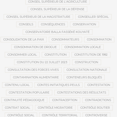
CONSEIL SUPÉRIEUR DE L'AGRICULTURE
CONSEIL SUPÉRIEUR DE LA DÉFENSE
CONSEIL SUPÉRIEUR DE LA MAGISTRATURE
CONSEILLER SPÉCIAL
CONSEILS
CONSÉQUENCES
CONSERVATION
CONSERVATOIRE BALLA FASSÉKÉ KOUYATÉ
CONSOLIDATION DE LA PAIX
CONSOMMATEURS
CONSOMMATION
CONSOMMATION DE DROGUE
CONSOMMATION LOCALE
CONSOMMER LOCAL
CONSTITUTION
CONSTITUTION DE 1992
CONSTITUTION DU 22 JUILLET 2023
CONSTRUCTION
CONSULTATION DES FORCES VIVES
CONSULTATION NATIONALE
CONTAMINATION ALIMENTAIRE
CONTENEURS BLOQUÉS
CONTENU LOCAL
CONTES INITIATIQUES PEULS
CONTESTATION
CONTESTATION POPULAIRE
CONTESTATIONS DES RÉSULTATS
CONTINUITÉ PÉDAGOGIQUE
CONTRACEPTION
CONTRADICTIONS
CONTRAT SOCIAL
CONTRÔLE MIGRATOIRE
CONTRÔLE ROUTIER
CONTRÔLE SOCIAL
CONTRÔLE TERRITORIAL
CONTROVERSE