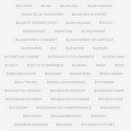
BIG DATA
BILAN
BILAN 2024
BILAN ANNUEL
BILAN DE LA TRANSITION
BILAN DES ACTIVITÉS
BILAN ET PERSPECTIVES
BILAN HUMAIN
BINTOU
BIODIVERSITÉ
BIOMÉTRIE
BLANCHIMENT
BLANCHIMENT D’ARGENT
BLANCHIMENT DE CAPITAUX
BLASPHÈME
BLÉ
BLÉ RUSSE
BLESSÉS
BLESSÉS DE GUERRE
BLESSURE FATOU DEMBÉLÉ
BLOCKCHAIN
BLOCUS
BLOCUS ÉCONOMIQUE
BLOGING
BNDA
BOAD
BOBO-DIOULASSO
BOGOLAN
BOKAR BIRO
BOKO HARAM
BOLA TINUBU
BONNE GOUVERNANCE
BOTSWANA
BOUARÉ FILY SISSOKO
BOUBACAR BOCOUM
BOUBACAR DIANÉ
BOUBACAR DOUMBIA
BOUBACAR MAO DIANÉ
BOUBOU CISSÉ
BOUGOUNI
BOULEVARD DE L’INDÉPENDANCE
BOULIKESSI
BOULKESSI
BOURAKÉBOUGOU
BOUREM
BOURÉMA KANSAYE
BOURSES
BOURSES D'ÉTUDES