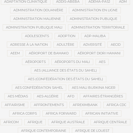
ADAPTATION CLIMATIQUE
ADDIS-ABEBA
ADEMA-PASJ
ADM
ADMINISTRATION DOUANIÈRE
ADMINISTRATION EN LIGNE
ADMINISTRATION MALIENNE
ADMINISTRATION PUBLIQUE
ADMINISTRATION PUBLIQUE MALI
ADMINISTRATION TERRITORIALE
ADOLESCENTS
ADOPTION
ADP-MALIBA
ADRESSE À LA NATION
ADULTÈRE
ADVERSITÉ
AECID
AEEM
AÉROPORT DE BAMAKO
AÉROPORT DIORI HAMANI
AÉROPORTS
AÉROPORTS DU MALI
AES
AES (ALLIANCE DES ÉTATS DU SAHEL)
AES (CONFÉDÉRATION DES ÉTATS DU SAHEL)
AES CONFÉDÉRATION SAHEL
AES MALI BURKINA NIGER
AES MÉDIAS
AES-ALGÉRIE
AFD
AFFAIRES ÉTRANGÈRES
AFFAIRISME
AFFRONTEMENTS
AFREXIMBANK
AFRICA CDC
AFRICA CORPS
AFRICA FORWARD
AFRICAN INITIATIVE
AFRICOM
AFRIQUE
AFRIQUE AUSTRALE
AFRIQUE CENTRALE
AFRIQUE CONTEMPORAINE
AFRIQUE DE L’OUEST