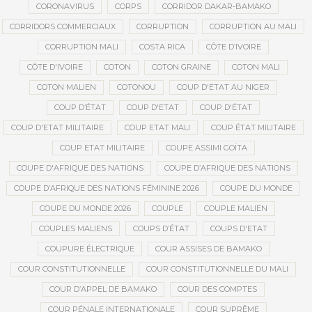
CORONAVIRUS
CORPS
CORRIDOR DAKAR-BAMAKO
CORRIDORS COMMERCIAUX
CORRUPTION
CORRUPTION AU MALI
CORRUPTION MALI
COSTA RICA
CÔTE D’IVOIRE
CÔTE D'IVOIRE
COTON
COTON GRAINE
COTON MALI
COTON MALIEN
COTONOU
COUP D'ETAT AU NIGER
COUP D’ÉTAT
COUP D'ETAT
COUP D'ÉTAT
COUP D'ETAT MILITAIRE
COUP ETAT MALI
COUP ÉTAT MILITAIRE
COUP ETAT MILITAIRE
COUPE ASSIMI GOÏTA
COUPE D'AFRIQUE DES NATIONS
COUPE D’AFRIQUE DES NATIONS
COUPE D’AFRIQUE DES NATIONS FÉMININE 2026
COUPE DU MONDE
COUPE DU MONDE 2026
COUPLE
COUPLE MALIEN
COUPLES MALIENS
COUPS D’ÉTAT
COUPS D'ETAT
COUPURE ÉLECTRIQUE
COUR ASSISES DE BAMAKO
COUR CONSTITUTIONNELLE
COUR CONSTITUTIONNELLE DU MALI
COUR D’APPEL DE BAMAKO
COUR DES COMPTES
COUR PÉNALE INTERNATIONALE
COUR SUPRÊME