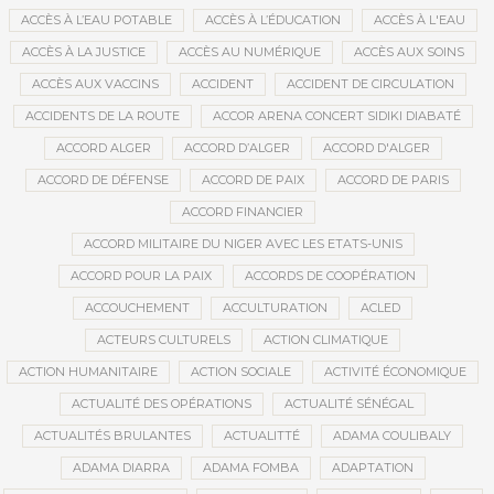
ACCÈS À L’EAU POTABLE
ACCÈS À L’ÉDUCATION
ACCÈS À L'EAU
ACCÈS À LA JUSTICE
ACCÈS AU NUMÉRIQUE
ACCÈS AUX SOINS
ACCÈS AUX VACCINS
ACCIDENT
ACCIDENT DE CIRCULATION
ACCIDENTS DE LA ROUTE
ACCOR ARENA CONCERT SIDIKI DIABATÉ
ACCORD ALGER
ACCORD D’ALGER
ACCORD D'ALGER
ACCORD DE DÉFENSE
ACCORD DE PAIX
ACCORD DE PARIS
ACCORD FINANCIER
ACCORD MILITAIRE DU NIGER AVEC LES ETATS-UNIS
ACCORD POUR LA PAIX
ACCORDS DE COOPÉRATION
ACCOUCHEMENT
ACCULTURATION
ACLED
ACTEURS CULTURELS
ACTION CLIMATIQUE
ACTION HUMANITAIRE
ACTION SOCIALE
ACTIVITÉ ÉCONOMIQUE
ACTUALITÉ DES OPÉRATIONS
ACTUALITÉ SÉNÉGAL
ACTUALITÉS BRULANTES
ACTUALITTÉ
ADAMA COULIBALY
ADAMA DIARRA
ADAMA FOMBA
ADAPTATION