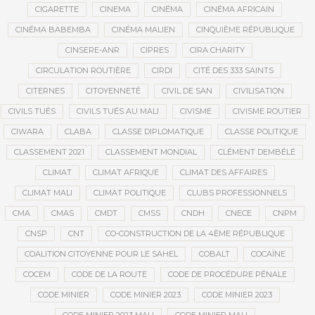
CIGARETTE
CINEMA
CINÉMA
CINÉMA AFRICAIN
CINÉMA BABEMBA
CINÉMA MALIEN
CINQUIÈME RÉPUBLIQUE
CINSERE-ANR
CIPRES
CIRA CHARITY
CIRCULATION ROUTIÈRE
CIRDI
CITÉ DES 333 SAINTS
CITERNES
CITOYENNETÉ
CIVIL DE SAN
CIVILISATION
CIVILS TUÉS
CIVILS TUÉS AU MALI
CIVISME
CIVISME ROUTIER
CIWARA
CLABA
CLASSE DIPLOMATIQUE
CLASSE POLITIQUE
CLASSEMENT 2021
CLASSEMENT MONDIAL
CLÉMENT DEMBÉLÉ
CLIMAT
CLIMAT AFRIQUE
CLIMAT DES AFFAIRES
CLIMAT MALI
CLIMAT POLITIQUE
CLUBS PROFESSIONNELS
CMA
CMAS
CMDT
CMSS
CNDH
CNECE
CNPM
CNSP
CNT
CO-CONSTRUCTION DE LA 4ÈME RÉPUBLIQUE
COALITION CITOYENNE POUR LE SAHEL
COBALT
COCAÏNE
COCEM
CODE DE LA ROUTE
CODE DE PROCÉDURE PÉNALE
CODE MINIER
CODE MINIER 2023
CODE MINIER 2023