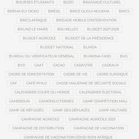
BOURSES ÉTUDIANTS
BOZO
BRASSAGE CULTUREL
BRÉMA ELY DICKO
BRÉSIL
BRICE OLIGUI NGUEMA
BRICS
BRICS AFRIQUE
BRIGADE MOBILE D’INTERVENTION
BRUNO LE MAIRE
BRUXELLES
BUDGET 2027-2029
BUDGET AGRICOLE
BUDGET DE LA PRÉSIDENCE
BUDGET NATIONAL
BUMDA
BUREAU DU VÉRIFICATEUR GÉNÉRAL
BURKINA FASO
BVG
BYD
CAAT
CACAO
CADASTRE
CADEAUX
CADRE DE CONCERTATION
CADRE DE VIE
CADRE JURIDIQUE
CAF
CAFÉ PHILO
CAISSE MALIENNE DE SÉCURITÉ SOCIALE
CALENDRIER COUPE DU MONDE
CALENDRIER ÉLECTORAL
CAMEROUN
CAMIONS-CITERNES
CAMP COMPÉTITION MALI
CAMP DE RÉFUGIÉS
CAMP DES DÉPLACÉS
CAMP MILITAIRE
CAMPAGNE AGRICOLE
CAMPAGNE AGRICOLE 2025
CAMPAGNE DE DISTRIBUTION
CAMPAGNE DE VACCINATION
CAMPAGNE DE VACCINATION COVID-19 EN AFRIQUE