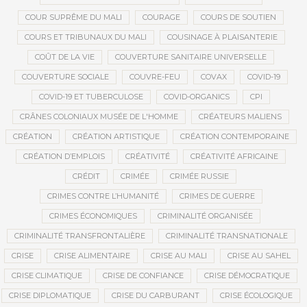
COUR SUPRÊME DU MALI
COURAGE
COURS DE SOUTIEN
COURS ET TRIBUNAUX DU MALI
COUSINAGE À PLAISANTERIE
COÛT DE LA VIE
COUVERTURE SANITAIRE UNIVERSELLE
COUVERTURE SOCIALE
COUVRE-FEU
COVAX
COVID-19
COVID-19 ET TUBERCULOSE
COVID-ORGANICS
CPI
CRÂNES COLONIAUX MUSÉE DE L'HOMME
CRÉATEURS MALIENS
CRÉATION
CRÉATION ARTISTIQUE
CRÉATION CONTEMPORAINE
CRÉATION D’EMPLOIS
CRÉATIVITÉ
CRÉATIVITÉ AFRICAINE
CRÉDIT
CRIMÉE
CRIMÉE RUSSIE
CRIMES CONTRE L’HUMANITÉ
CRIMES DE GUERRE
CRIMES ÉCONOMIQUES
CRIMINALITÉ ORGANISÉE
CRIMINALITÉ TRANSFRONTALIÈRE
CRIMINALITÉ TRANSNATIONALE
CRISE
CRISE ALIMENTAIRE
CRISE AU MALI
CRISE AU SAHEL
CRISE CLIMATIQUE
CRISE DE CONFIANCE
CRISE DÉMOCRATIQUE
CRISE DIPLOMATIQUE
CRISE DU CARBURANT
CRISE ÉCOLOGIQUE