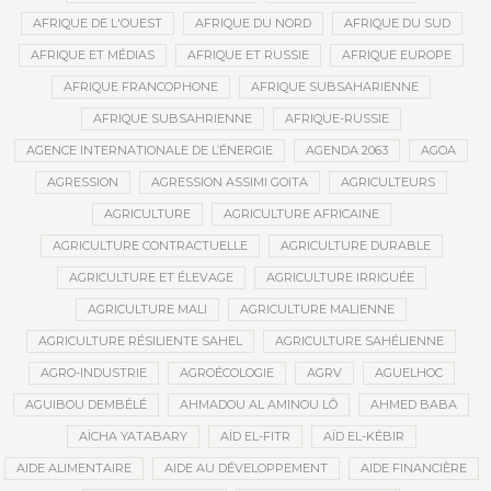
AFRIQUE DE L'OUEST
AFRIQUE DU NORD
AFRIQUE DU SUD
AFRIQUE ET MÉDIAS
AFRIQUE ET RUSSIE
AFRIQUE EUROPE
AFRIQUE FRANCOPHONE
AFRIQUE SUBSAHARIENNE
AFRIQUE SUBSAHRIENNE
AFRIQUE-RUSSIE
AGENCE INTERNATIONALE DE L’ÉNERGIE
AGENDA 2063
AGOA
AGRESSION
AGRESSION ASSIMI GOITA
AGRICULTEURS
AGRICULTURE
AGRICULTURE AFRICAINE
AGRICULTURE CONTRACTUELLE
AGRICULTURE DURABLE
AGRICULTURE ET ÉLEVAGE
AGRICULTURE IRRIGUÉE
AGRICULTURE MALI
AGRICULTURE MALIENNE
AGRICULTURE RÉSILIENTE SAHEL
AGRICULTURE SAHÉLIENNE
AGRO-INDUSTRIE
AGROÉCOLOGIE
AGRV
AGUELHOC
AGUIBOU DEMBÉLÉ
AHMADOU AL AMINOU LÔ
AHMED BABA
AÏCHA YATABARY
AÏD EL-FITR
AÏD EL-KÉBIR
AIDE ALIMENTAIRE
AIDE AU DÉVELOPPEMENT
AIDE FINANCIÈRE