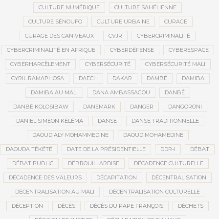
CULTURE NUMÉRIQUE
CULTURE SAHÉLIENNE
CULTURE SÉNOUFO
CULTURE URBAINE
CURAGE
CURAGE DES CANIVEAUX
CVJR
CYBERCRIMINALITÉ
CYBERCRIMINALITÉ EN AFRIQUE
CYBERDÉFENSE
CYBERESPACE
CYBERHARCÈLEMENT
CYBERSÉCURITÉ
CYBERSÉCURITÉ MALI
CYRIL RAMAPHOSA
DAECH
DAKAR
DAMBÉ
DAMIBA
DAMIBA AU MALI
DANA AMBASSAGOU
DANBÉ
DANBÉ KOLOSIBAW
DANEMARK
DANGER
DANGORONI
DANIEL SIMÉON KÉLÉMA
DANSE
DANSE TRADITIONNELLE
DAOUD ALY MOHAMMEDINE
DAOUD MOHAMEDINE
DAOUDA TÉKÉTÉ
DATE DE LA PRÉSIDENTIELLE
DDR-I
DÉBAT
DÉBAT PUBLIC
DÉBROUILLARDISE
DÉCADENCE CULTURELLE
DÉCADENCE DES VALEURS
DÉCAPITATION
DÉCENTRALISATION
DÉCENTRALISATION AU MALI
DÉCENTRALISATION CULTURELLE
DÉCEPTION
DÉCÈS
DÉCÈS DU PAPE FRANÇOIS
DÉCHETS