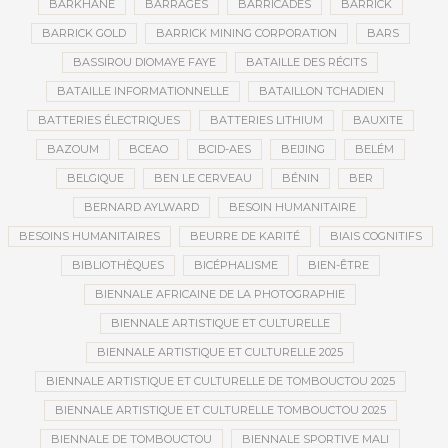
BARKHANE
BARRAGES
BARRICADES
BARRICK
BARRICK GOLD
BARRICK MINING CORPORATION
BARS
BASSIROU DIOMAYE FAYE
BATAILLE DES RÉCITS
BATAILLE INFORMATIONNELLE
BATAILLON TCHADIEN
BATTERIES ÉLECTRIQUES
BATTERIES LITHIUM
BAUXITE
BAZOUM
BCEAO
BCID-AES
BEIJING
BELÉM
BELGIQUE
BEN LE CERVEAU
BÉNIN
BER
BERNARD AYLWARD
BESOIN HUMANITAIRE
BESOINS HUMANITAIRES
BEURRE DE KARITÉ
BIAIS COGNITIFS
BIBLIOTHÈQUES
BICÉPHALISME
BIEN-ÊTRE
BIENNALE AFRICAINE DE LA PHOTOGRAPHIE
BIENNALE ARTISTIQUE ET CULTURELLE
BIENNALE ARTISTIQUE ET CULTURELLE 2025
BIENNALE ARTISTIQUE ET CULTURELLE DE TOMBOUCTOU 2025
BIENNALE ARTISTIQUE ET CULTURELLE TOMBOUCTOU 2025
BIENNALE DE TOMBOUCTOU
BIENNALE SPORTIVE MALI