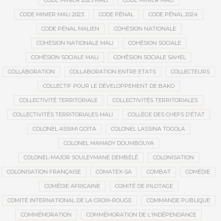
CODE MINIER 2023 MALI
CODE MINIER MALI
CODE MINIER MALI 2023
CODE PÉNAL
CODE PÉNAL 2024
CODE PÉNAL MALIEN
COHÉSION NATIONALE
COHÉSION NATIONALE MALI
COHÉSION SOCIALE
COHÉSION SOCIALE MALI
COHÉSION SOCIALE SAHEL
COLLABORATION
COLLABORATION ENTRE ETATS
COLLECTEURS
COLLECTIF POUR LE DÉVELOPPEMENT DE BAKO
COLLECTIVITÉ TERRITORIALE
COLLECTIVITÉS TERRITORIALES
COLLECTIVITÉS TERRITORIALES MALI
COLLÈGE DES CHEFS D’ÉTAT
COLONEL ASSIMI GOÏTA
COLONEL LASSINA TOGOLA
COLONEL MAMADY DOUMBOUYA
COLONEL-MAJOR SOULEYMANE DEMBÉLÉ
COLONISATION
COLONISATION FRANÇAISE
COMATEX-SA
COMBAT
COMÉDIE
COMÉDIE AFRICAINE
COMITÉ DE PILOTAGE
COMITÉ INTERNATIONAL DE LA CROIX-ROUGE
COMMANDE PUBLIQUE
COMMÉMORATION
COMMÉMORATION DE L'INDÉPENDANCE