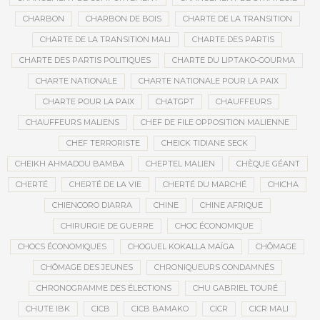
CHARBON
CHARBON DE BOIS
CHARTE DE LA TRANSITION
CHARTE DE LA TRANSITION MALI
CHARTE DES PARTIS
CHARTE DES PARTIS POLITIQUES
CHARTE DU LIPTAKO-GOURMA
CHARTE NATIONALE
CHARTE NATIONALE POUR LA PAIX
CHARTE POUR LA PAIX
CHATGPT
CHAUFFEURS
CHAUFFEURS MALIENS
CHEF DE FILE OPPOSITION MALIENNE
CHEF TERRORISTE
CHEICK TIDIANE SECK
CHEIKH AHMADOU BAMBA
CHEPTEL MALIEN
CHÈQUE GÉANT
CHERTÉ
CHERTÉ DE LA VIE
CHERTÉ DU MARCHÉ
CHICHA
CHIENCORO DIARRA
CHINE
CHINE AFRIQUE
CHIRURGIE DE GUERRE
CHOC ÉCONOMIQUE
CHOCS ÉCONOMIQUES
CHOGUEL KOKALLA MAÏGA
CHÔMAGE
CHÔMAGE DES JEUNES
CHRONIQUEURS CONDAMNÉS
CHRONOGRAMME DES ÉLECTIONS
CHU GABRIEL TOURÉ
CHUTE IBK
CICB
CICB BAMAKO
CICR
CICR MALI