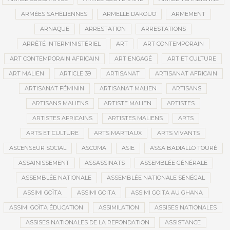
ARMÉES SAHÉLIENNES
ARMELLE DAKOUO
ARMEMENT
ARNAQUE
ARRESTATION
ARRESTATIONS
ARRÊTÉ INTERMINISTÉRIEL
ART
ART CONTEMPORAIN
ART CONTEMPORAIN AFRICAIN
ART ENGAGÉ
ART ET CULTURE
ART MALIEN
ARTICLE 39
ARTISANAT
ARTISANAT AFRICAIN
ARTISANAT FÉMININ
ARTISANAT MALIEN
ARTISANS
ARTISANS MALIENS
ARTISTE MALIEN
ARTISTES
ARTISTES AFRICAINS
ARTISTES MALIENS
ARTS
ARTS ET CULTURE
ARTS MARTIAUX
ARTS VIVANTS
ASCENSEUR SOCIAL
ASCOMA
ASIE
ASSA BADIALLO TOURÉ
ASSAINISSEMENT
ASSASSINATS
ASSEMBLÉE GÉNÉRALE
ASSEMBLÉE NATIONALE
ASSEMBLÉE NATIONALE SÉNÉGAL
ASSIMI GOÏTA
ASSIMI GOITA
ASSIMI GOITA AU GHANA
ASSIMI GOÏTA ÉDUCATION
ASSIMILATION
ASSISES NATIONALES
ASSISES NATIONALES DE LA REFONDATION
ASSISTANCE