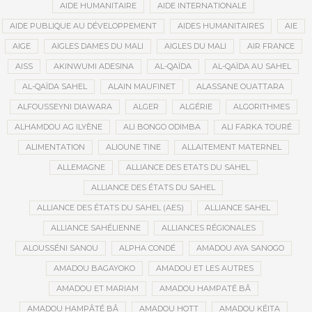
AIDE HUMANITAIRE
AIDE INTERNATIONALE
AIDE PUBLIQUE AU DÉVELOPPEMENT
AIDES HUMANITAIRES
AIE
AIGE
AIGLES DAMES DU MALI
AIGLES DU MALI
AIR FRANCE
AISS
AKINWUMI ADESINA
AL-QAÏDA
AL-QAÏDA AU SAHEL
AL-QAÏDA SAHEL
ALAIN MAUFINET
ALASSANE OUATTARA
ALFOUSSEYNI DIAWARA
ALGER
ALGÉRIE
ALGORITHMES
ALHAMDOU AG ILYÈNE
ALI BONGO ODIMBA
ALI FARKA TOURÉ
ALIMENTATION
ALIOUNE TINE
ALLAITEMENT MATERNEL
ALLEMAGNE
ALLIANCE DES ETATS DU SAHEL
ALLIANCE DES ÉTATS DU SAHEL
ALLIANCE DES ÉTATS DU SAHEL (AES)
ALLIANCE SAHEL
ALLIANCE SAHÉLIENNE
ALLIANCES RÉGIONALES
ALOUSSÉNI SANOU
ALPHA CONDÉ
AMADOU AYA SANOGO
AMADOU BAGAYOKO
AMADOU ET LES AUTRES
AMADOU ET MARIAM
AMADOU HAMPATÉ BÂ
AMADOU HAMPÂTÉ BÂ
AMADOU HOTT
AMADOU KÉITA