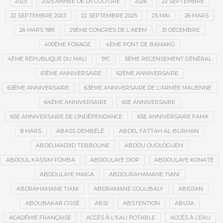
2025
2025 ANNÉE DE LA CULTURE
2026
22 SEPTEMBRE
22 SEPTEMBRE 2023
22 SEPTEMBRE 2025
25 MAI
26 MARS
26 MARS 1991
29ÈME CONGRÈS DE L'AEEM
31 DÉCEMBRE
400ÈME FORAGE
4ÈME PONT DE BAMAKO
4ÈME RÉPUBLIQUE DU MALI
5°C
5ÈME RECENSEMENT GÉNÉRAL
61ÈME ANNIVERSAIRE
62ÈME ANNIVERSAIRE
63ÈME ANNIVERSAIRE
63ÈME ANNIVERSAIRE DE L'ARMÉE MALIENNE
64ÈME ANNIVERSAIRE
65E ANNIVERSAIRE
65E ANNIVERSAIRE DE L’INDÉPENDANCE
65E ANNIVERSAIRE FAMA
8 MARS
ABASS DEMBÉLÉ
ABDEL FATTAH AL-BURHAN
ABDELMADJID TEBBOUNE
ABDOU OUOLOGUEM
ABDOUL KASSIM FOMBA
ABDOULAYE DIOP
ABDOULAYE KONATÉ
ABDOULAYE MAÏGA
ABDOURAHAMANE TIANI
ABDRAHAMANE TIANI
ABDRAMANE COULIBALY
ABIDJAN
ABOUBAKAR CISSÉ
ABSI
ABSTENTION
ABUJA
ACADÉMIE FRANÇAISE
ACCÈS À L'EAU POTABLE
ACCÈS À L’EAU