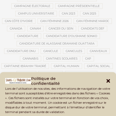
CAMPAGNE ÉLECTORALE
CAMPAGNE PRÉSIDENTIELLE
CAMPUS UNIVERSITAIRE
CAN 2023
CAN 2025
CAN CÔTE D'IVOIRE
CAN FÉMININE 2026
CAN FÉMININE MAROC
CANADA
CANAM
CANCER DU SEIN
CANDIDATS DEF
CANDIDATURE
CANDIDATURE D'OUSMANE SONKO
CANDIDATURE DE ALASSANE DRAMANE OUATTARA
CANDIDATURE ONU
CANICULE
CANICULES
CANIVEAUX
CANNABIS
CANTINES SCOLAIRES
CAP
CAPITAINE IBRAHIM TRAORÉ
CAPITAL HUMAIN
CAPITAL SOCIAL
CAPITOLE
CARBURANT
CARBURANT MALI
Politique de
CARTE D’IDENTITÉ BIOMÉTRIQUE
CARTE NINA
CARTONS ROUGES
confidentialité
Lors de l’utilisation de nos sites, des informations de navigation de votre
CASABLANCA
CATASTROPHE
CATASTROPHE NATURELLE
terminal sont susceptibles d’être enregistrées dans des fichiers « Cookies
CATASTROPHES CLIMATIQUES
CATASTROPHES NATURELLES
». Ces fichiers sont installés sur votre terminal en fonction de vos choix,
modifiables à tout moment. Un cookie est un fichier enregistré sur le
CAUTION 10 000 DOLLARS
CAUTION DE VISA
CDAT
CECOGEC
disque dur de votre terminal, permettant à l’émetteur d’identifier le
CÉDÉAO
CEDEAO
CEI
CÉLÉBRATION NATIONALE
CEMAC
terminal pendant sa durée de validation.