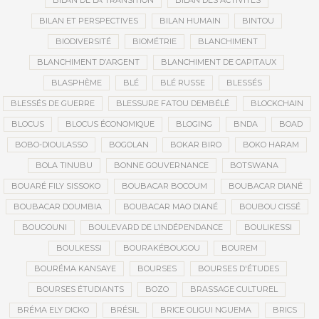
BILAN DE LA TRANSITION
BILAN DES ACTIVITÉS
BILAN ET PERSPECTIVES
BILAN HUMAIN
BINTOU
BIODIVERSITÉ
BIOMÉTRIE
BLANCHIMENT
BLANCHIMENT D’ARGENT
BLANCHIMENT DE CAPITAUX
BLASPHÈME
BLÉ
BLÉ RUSSE
BLESSÉS
BLESSÉS DE GUERRE
BLESSURE FATOU DEMBÉLÉ
BLOCKCHAIN
BLOCUS
BLOCUS ÉCONOMIQUE
BLOGING
BNDA
BOAD
BOBO-DIOULASSO
BOGOLAN
BOKAR BIRO
BOKO HARAM
BOLA TINUBU
BONNE GOUVERNANCE
BOTSWANA
BOUARÉ FILY SISSOKO
BOUBACAR BOCOUM
BOUBACAR DIANÉ
BOUBACAR DOUMBIA
BOUBACAR MAO DIANÉ
BOUBOU CISSÉ
BOUGOUNI
BOULEVARD DE L’INDÉPENDANCE
BOULIKESSI
BOULKESSI
BOURAKÉBOUGOU
BOUREM
BOURÉMA KANSAYE
BOURSES
BOURSES D'ÉTUDES
BOURSES ÉTUDIANTS
BOZO
BRASSAGE CULTUREL
BRÉMA ELY DICKO
BRÉSIL
BRICE OLIGUI NGUEMA
BRICS