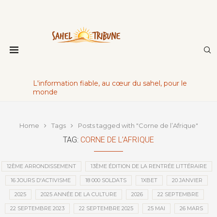
L'information fiable, au cœur du sahel, pour le
monde
Home
Tags
Posts tagged with "Corne de l’Afrique"
TAG:
CORNE DE L’AFRIQUE
12ÈME ARRONDISSEMENT
13ÈME ÉDITION DE LA RENTRÉE LITTÉRAIRE
16 JOURS D'ACTIVISME
18 000 SOLDATS
1XBET
20 JANVIER
2025
2025 ANNÉE DE LA CULTURE
2026
22 SEPTEMBRE
22 SEPTEMBRE 2023
22 SEPTEMBRE 2025
25 MAI
26 MARS