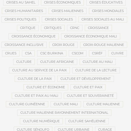
CRISES AU SAHEL
CRISES ÉCONOMIQUES
CRISES ÉDUCATIVES
CRISES HUMANITAIRES
CRISES MALIENNES
CRISES MONDIALES
CRISES POLITIQUES
CRISES SOCIALES
CRISES SOCIALES AU MALI
CRITIQUE
CRITIQUES
CRNC
CROISSANCE
CROISSANCE ÉCONOMIQUE
CROISSANCE ÉCONOMIQUE MALI
CROISSANCE INCLUSIVE
CROIX ROUGE
CROIX-ROUGE MALIENNE
CRUES
CSA
CSC BURKINA
CSCOM
CSRÉF
CUIVRE
CULTURE
CULTURE AFRICAINE
CULTURE AU MALI
CULTURE AU SERVICE DE LA PAIX
CULTURE DE LA LECTURE
CULTURE DE LA PAIX
CULTURE ET DÉVELOPPEMENT
CULTURE ET ÉCONOMIE
CULTURE ET PAIX
CULTURE ET PAIX AU MALI
CULTURE ET SOUVERAINETÉ
CULTURE GUINÉENNE
CULTURE MALI
CULTURE MALIENNE
CULTURE MALIENNE RAYONNEMENT INTERNATIONAL
CULTURE NUMÉRIQUE
CULTURE SAHÉLIENNE
CULTURE SÉNOUFO
CULTURE URBAINE
CURAGE