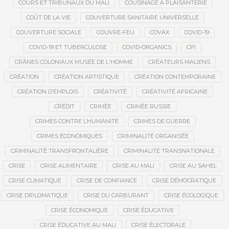
COURS ET TRIBUNAUX DU MALI
COUSINAGE À PLAISANTERIE
COÛT DE LA VIE
COUVERTURE SANITAIRE UNIVERSELLE
COUVERTURE SOCIALE
COUVRE-FEU
COVAX
COVID-19
COVID-19 ET TUBERCULOSE
COVID-ORGANICS
CPI
CRÂNES COLONIAUX MUSÉE DE L'HOMME
CRÉATEURS MALIENS
CRÉATION
CRÉATION ARTISTIQUE
CRÉATION CONTEMPORAINE
CRÉATION D’EMPLOIS
CRÉATIVITÉ
CRÉATIVITÉ AFRICAINE
CRÉDIT
CRIMÉE
CRIMÉE RUSSIE
CRIMES CONTRE L’HUMANITÉ
CRIMES DE GUERRE
CRIMES ÉCONOMIQUES
CRIMINALITÉ ORGANISÉE
CRIMINALITÉ TRANSFRONTALIÈRE
CRIMINALITÉ TRANSNATIONALE
CRISE
CRISE ALIMENTAIRE
CRISE AU MALI
CRISE AU SAHEL
CRISE CLIMATIQUE
CRISE DE CONFIANCE
CRISE DÉMOCRATIQUE
CRISE DIPLOMATIQUE
CRISE DU CARBURANT
CRISE ÉCOLOGIQUE
CRISE ÉCONOMIQUE
CRISE ÉDUCATIVE
CRISE ÉDUCATIVE AU MALI
CRISE ÉLECTORALE