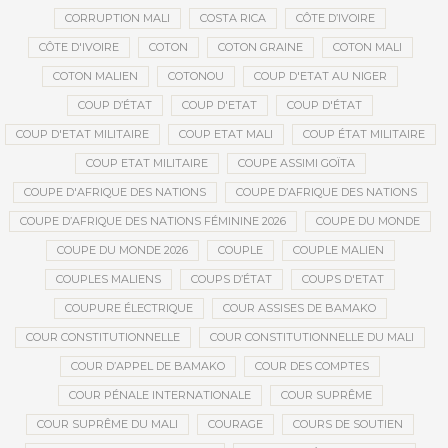
CORRUPTION MALI
COSTA RICA
CÔTE D’IVOIRE
CÔTE D'IVOIRE
COTON
COTON GRAINE
COTON MALI
COTON MALIEN
COTONOU
COUP D'ETAT AU NIGER
COUP D’ÉTAT
COUP D'ETAT
COUP D'ÉTAT
COUP D'ETAT MILITAIRE
COUP ETAT MALI
COUP ÉTAT MILITAIRE
COUP ETAT MILITAIRE
COUPE ASSIMI GOÏTA
COUPE D'AFRIQUE DES NATIONS
COUPE D’AFRIQUE DES NATIONS
COUPE D’AFRIQUE DES NATIONS FÉMININE 2026
COUPE DU MONDE
COUPE DU MONDE 2026
COUPLE
COUPLE MALIEN
COUPLES MALIENS
COUPS D’ÉTAT
COUPS D'ETAT
COUPURE ÉLECTRIQUE
COUR ASSISES DE BAMAKO
COUR CONSTITUTIONNELLE
COUR CONSTITUTIONNELLE DU MALI
COUR D’APPEL DE BAMAKO
COUR DES COMPTES
COUR PÉNALE INTERNATIONALE
COUR SUPRÊME
COUR SUPRÊME DU MALI
COURAGE
COURS DE SOUTIEN