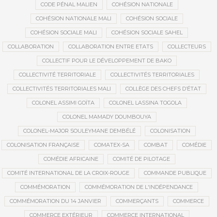
CODE PÉNAL MALIEN
COHÉSION NATIONALE
COHÉSION NATIONALE MALI
COHÉSION SOCIALE
COHÉSION SOCIALE MALI
COHÉSION SOCIALE SAHEL
COLLABORATION
COLLABORATION ENTRE ETATS
COLLECTEURS
COLLECTIF POUR LE DÉVELOPPEMENT DE BAKO
COLLECTIVITÉ TERRITORIALE
COLLECTIVITÉS TERRITORIALES
COLLECTIVITÉS TERRITORIALES MALI
COLLÈGE DES CHEFS D’ÉTAT
COLONEL ASSIMI GOÏTA
COLONEL LASSINA TOGOLA
COLONEL MAMADY DOUMBOUYA
COLONEL-MAJOR SOULEYMANE DEMBÉLÉ
COLONISATION
COLONISATION FRANÇAISE
COMATEX-SA
COMBAT
COMÉDIE
COMÉDIE AFRICAINE
COMITÉ DE PILOTAGE
COMITÉ INTERNATIONAL DE LA CROIX-ROUGE
COMMANDE PUBLIQUE
COMMÉMORATION
COMMÉMORATION DE L'INDÉPENDANCE
COMMÉMORATION DU 14 JANVIER
COMMERÇANTS
COMMERCE
COMMERCE EXTÉRIEUR
COMMERCE INTERNATIONAL