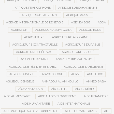
AFRIQUE ET MÉDIAS
AFRIQUE ET RUSSIE
AFRIQUE EUROPE
AFRIQUE FRANCOPHONE
AFRIQUE SUBSAHARIENNE
AFRIQUE SUBSAHRIENNE
AFRIQUE-RUSSIE
AGENCE INTERNATIONALE DE L’ÉNERGIE
AGENDA 2063
AGOA
AGRESSION
AGRESSION ASSIMI GOITA
AGRICULTEURS
AGRICULTURE
AGRICULTURE AFRICAINE
AGRICULTURE CONTRACTUELLE
AGRICULTURE DURABLE
AGRICULTURE ET ÉLEVAGE
AGRICULTURE IRRIGUÉE
AGRICULTURE MALI
AGRICULTURE MALIENNE
AGRICULTURE RÉSILIENTE SAHEL
AGRICULTURE SAHÉLIENNE
AGRO-INDUSTRIE
AGROÉCOLOGIE
AGRV
AGUELHOC
AGUIBOU DEMBÉLÉ
AHMADOU AL AMINOU LÔ
AHMED BABA
AÏCHA YATABARY
AÏD EL-FITR
AÏD EL-KÉBIR
AIDE ALIMENTAIRE
AIDE AU DÉVELOPPEMENT
AIDE FINANCIÈRE
AIDE HUMANITAIRE
AIDE INTERNATIONALE
AIDE PUBLIQUE AU DÉVELOPPEMENT
AIDES HUMANITAIRES
AIE