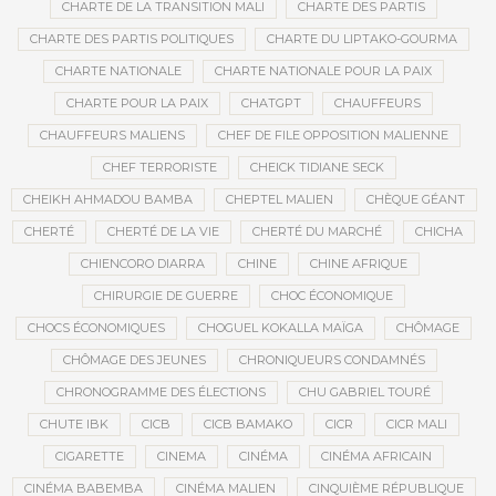
CHARTE DE LA TRANSITION MALI
CHARTE DES PARTIS
CHARTE DES PARTIS POLITIQUES
CHARTE DU LIPTAKO-GOURMA
CHARTE NATIONALE
CHARTE NATIONALE POUR LA PAIX
CHARTE POUR LA PAIX
CHATGPT
CHAUFFEURS
CHAUFFEURS MALIENS
CHEF DE FILE OPPOSITION MALIENNE
CHEF TERRORISTE
CHEICK TIDIANE SECK
CHEIKH AHMADOU BAMBA
CHEPTEL MALIEN
CHÈQUE GÉANT
CHERTÉ
CHERTÉ DE LA VIE
CHERTÉ DU MARCHÉ
CHICHA
CHIENCORO DIARRA
CHINE
CHINE AFRIQUE
CHIRURGIE DE GUERRE
CHOC ÉCONOMIQUE
CHOCS ÉCONOMIQUES
CHOGUEL KOKALLA MAÏGA
CHÔMAGE
CHÔMAGE DES JEUNES
CHRONIQUEURS CONDAMNÉS
CHRONOGRAMME DES ÉLECTIONS
CHU GABRIEL TOURÉ
CHUTE IBK
CICB
CICB BAMAKO
CICR
CICR MALI
CIGARETTE
CINEMA
CINÉMA
CINÉMA AFRICAIN
CINÉMA BABEMBA
CINÉMA MALIEN
CINQUIÈME RÉPUBLIQUE