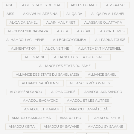
AIGE
AIGLES DAMES DU MALI
AIGLES DU MALI
AIR FRANCE
AISS
AKINWUMI ADESINA
AL-QAÏDA
AL-QAÏDA AU SAHEL
AL-QAÏDA SAHEL
ALAIN MAUFINET
ALASSANE OUATTARA
ALFOUSSEYNI DIAWARA
ALGER
ALGÉRIE
ALGORITHMES
ALHAMDOU AG ILYÈNE
ALI BONGO ODIMBA
ALI FARKA TOURÉ
ALIMENTATION
ALIOUNE TINE
ALLAITEMENT MATERNEL
ALLEMAGNE
ALLIANCE DES ETATS DU SAHEL
ALLIANCE DES ÉTATS DU SAHEL
ALLIANCE DES ÉTATS DU SAHEL (AES)
ALLIANCE SAHEL
ALLIANCE SAHÉLIENNE
ALLIANCES RÉGIONALES
ALOUSSÉNI SANOU
ALPHA CONDÉ
AMADOU AYA SANOGO
AMADOU BAGAYOKO
AMADOU ET LES AUTRES
AMADOU ET MARIAM
AMADOU HAMPÂTÉ BÂ
AMADOU HAMPATÉ BÂ
AMADOU HOTT
AMADOU KÉITA
AMADOU KEÏTA
AMADOU SY SAVANE
AMADOU SY SAVANÉ