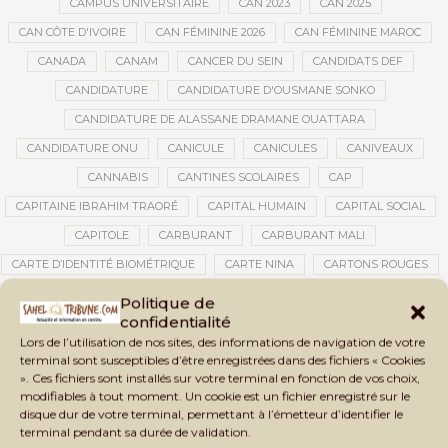
CAMPUS UNIVERSITAIRE
CAN 2023
CAN 2025
CAN CÔTE D'IVOIRE
CAN FÉMININE 2026
CAN FÉMININE MAROC
CANADA
CANAM
CANCER DU SEIN
CANDIDATS DEF
CANDIDATURE
CANDIDATURE D'OUSMANE SONKO
CANDIDATURE DE ALASSANE DRAMANE OUATTARA
CANDIDATURE ONU
CANICULE
CANICULES
CANIVEAUX
CANNABIS
CANTINES SCOLAIRES
CAP
CAPITAINE IBRAHIM TRAORÉ
CAPITAL HUMAIN
CAPITAL SOCIAL
CAPITOLE
CARBURANT
CARBURANT MALI
CARTE D’IDENTITÉ BIOMÉTRIQUE
CARTE NINA
CARTONS ROUGES
CASABLANCA
CATASTROPHE
CATASTROPHE NATURELLE
Politique de
confidentialité
CATASTROPHES CLIMATIQUES
CATASTROPHES NATURELLES
Lors de l’utilisation de nos sites, des informations de navigation de votre
CAUTION 10 000 DOLLARS
CAUTION DE VISA
CDAT
CECOGEC
terminal sont susceptibles d’être enregistrées dans des fichiers « Cookies
». Ces fichiers sont installés sur votre terminal en fonction de vos choix,
CEDEAO
CÉDÉAO
CEI
CÉLÉBRATION NATIONALE
CEMAC
modifiables à tout moment. Un cookie est un fichier enregistré sur le
CEMAPI
CEN-SNESUP
CENOU
CENSURE
disque dur de votre terminal, permettant à l’émetteur d’identifier le
terminal pendant sa durée de validation.
CENTRAFRIQUE
CENTRALE SOLAIRE