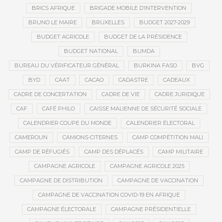
BRICS AFRIQUE
BRIGADE MOBILE D’INTERVENTION
BRUNO LE MAIRE
BRUXELLES
BUDGET 2027-2029
BUDGET AGRICOLE
BUDGET DE LA PRÉSIDENCE
BUDGET NATIONAL
BUMDA
BUREAU DU VÉRIFICATEUR GÉNÉRAL
BURKINA FASO
BVG
BYD
CAAT
CACAO
CADASTRE
CADEAUX
CADRE DE CONCERTATION
CADRE DE VIE
CADRE JURIDIQUE
CAF
CAFÉ PHILO
CAISSE MALIENNE DE SÉCURITÉ SOCIALE
CALENDRIER COUPE DU MONDE
CALENDRIER ÉLECTORAL
CAMEROUN
CAMIONS-CITERNES
CAMP COMPÉTITION MALI
CAMP DE RÉFUGIÉS
CAMP DES DÉPLACÉS
CAMP MILITAIRE
CAMPAGNE AGRICOLE
CAMPAGNE AGRICOLE 2025
CAMPAGNE DE DISTRIBUTION
CAMPAGNE DE VACCINATION
CAMPAGNE DE VACCINATION COVID-19 EN AFRIQUE
CAMPAGNE ÉLECTORALE
CAMPAGNE PRÉSIDENTIELLE