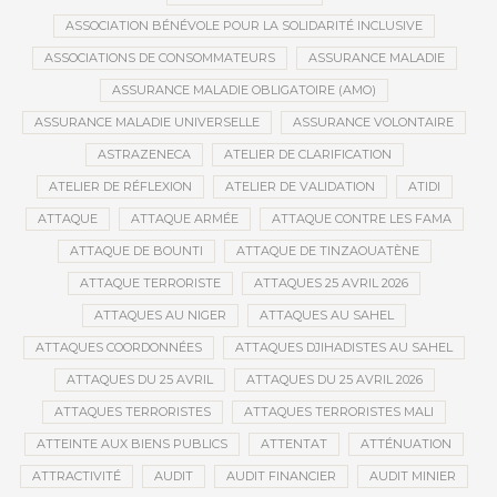
ASSOCIATION BÉNÉVOLE POUR LA SOLIDARITÉ INCLUSIVE
ASSOCIATIONS DE CONSOMMATEURS
ASSURANCE MALADIE
ASSURANCE MALADIE OBLIGATOIRE (AMO)
ASSURANCE MALADIE UNIVERSELLE
ASSURANCE VOLONTAIRE
ASTRAZENECA
ATELIER DE CLARIFICATION
ATELIER DE RÉFLEXION
ATELIER DE VALIDATION
ATIDI
ATTAQUE
ATTAQUE ARMÉE
ATTAQUE CONTRE LES FAMA
ATTAQUE DE BOUNTI
ATTAQUE DE TINZAOUATÈNE
ATTAQUE TERRORISTE
ATTAQUES 25 AVRIL 2026
ATTAQUES AU NIGER
ATTAQUES AU SAHEL
ATTAQUES COORDONNÉES
ATTAQUES DJIHADISTES AU SAHEL
ATTAQUES DU 25 AVRIL
ATTAQUES DU 25 AVRIL 2026
ATTAQUES TERRORISTES
ATTAQUES TERRORISTES MALI
ATTEINTE AUX BIENS PUBLICS
ATTENTAT
ATTÉNUATION
ATTRACTIVITÉ
AUDIT
AUDIT FINANCIER
AUDIT MINIER