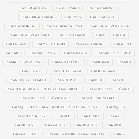
AZERBAÏDJAN
B2GOLD MALI
BABA DAKONO
BABEMBA TRAORÉ
BAC 2026
BAC MALI 2026
BACCALAURÉAT
BACCALAURÉAT 2021
BACCALAURÉAT 2024
BACCALAURÉAT MALI
BACODJICORONI
BAD
BADEA
BAH NDAW
BAISSE DES PRIX
BAKARY TRAORÉ
BALAFON
BAMAKO
BAMAKO 2025
BAMAKO 2026
BAMAKO SÉCURITÉ
BAMAKO SPORT 2026
BAMAKO-SÉNOU
BAMBARA
BAMEX
BAMEX 2025
BANDE DE GAZA
BANDIAGARA
BANDIOUGOU DANTÉ
BANDITISME
BANGUI
BANQUE
BANQUE AFRICAINE DE DÉVELOPPEMENT
BANQUE CONFÉDÉRALE
BANQUE CONFÉDÉRALE AES
BANQUE MONDIALE
BANQUE OUEST-AFRICAINE DE DÉVELOPPEMENT
BANQUES
BANQUES RUSSES
BAPHO
BAPTÊMES
BARIL
BARKHANE
BARRAGES
BARRICADES
BARRICK
BARRICK GOLD
BARRICK MINING CORPORATION
BARS