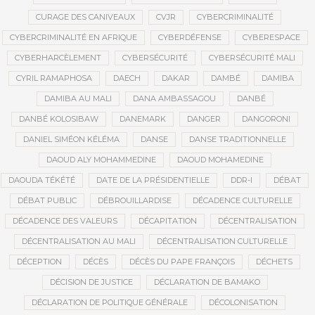
CURAGE DES CANIVEAUX
CVJR
CYBERCRIMINALITÉ
CYBERCRIMINALITÉ EN AFRIQUE
CYBERDÉFENSE
CYBERESPACE
CYBERHARCÈLEMENT
CYBERSÉCURITÉ
CYBERSÉCURITÉ MALI
CYRIL RAMAPHOSA
DAECH
DAKAR
DAMBÉ
DAMIBA
DAMIBA AU MALI
DANA AMBASSAGOU
DANBÉ
DANBÉ KOLOSIBAW
DANEMARK
DANGER
DANGORONI
DANIEL SIMÉON KÉLÉMA
DANSE
DANSE TRADITIONNELLE
DAOUD ALY MOHAMMEDINE
DAOUD MOHAMEDINE
DAOUDA TÉKÉTÉ
DATE DE LA PRÉSIDENTIELLE
DDR-I
DÉBAT
DÉBAT PUBLIC
DÉBROUILLARDISE
DÉCADENCE CULTURELLE
DÉCADENCE DES VALEURS
DÉCAPITATION
DÉCENTRALISATION
DÉCENTRALISATION AU MALI
DÉCENTRALISATION CULTURELLE
DÉCEPTION
DÉCÈS
DÉCÈS DU PAPE FRANÇOIS
DÉCHETS
DÉCISION DE JUSTICE
DÉCLARATION DE BAMAKO
DÉCLARATION DE POLITIQUE GÉNÉRALE
DÉCOLONISATION