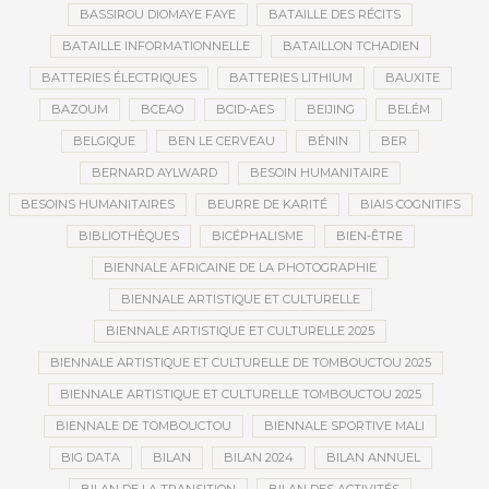
BASSIROU DIOMAYE FAYE
BATAILLE DES RÉCITS
BATAILLE INFORMATIONNELLE
BATAILLON TCHADIEN
BATTERIES ÉLECTRIQUES
BATTERIES LITHIUM
BAUXITE
BAZOUM
BCEAO
BCID-AES
BEIJING
BELÉM
BELGIQUE
BEN LE CERVEAU
BÉNIN
BER
BERNARD AYLWARD
BESOIN HUMANITAIRE
BESOINS HUMANITAIRES
BEURRE DE KARITÉ
BIAIS COGNITIFS
BIBLIOTHÈQUES
BICÉPHALISME
BIEN-ÊTRE
BIENNALE AFRICAINE DE LA PHOTOGRAPHIE
BIENNALE ARTISTIQUE ET CULTURELLE
BIENNALE ARTISTIQUE ET CULTURELLE 2025
BIENNALE ARTISTIQUE ET CULTURELLE DE TOMBOUCTOU 2025
BIENNALE ARTISTIQUE ET CULTURELLE TOMBOUCTOU 2025
BIENNALE DE TOMBOUCTOU
BIENNALE SPORTIVE MALI
BIG DATA
BILAN
BILAN 2024
BILAN ANNUEL