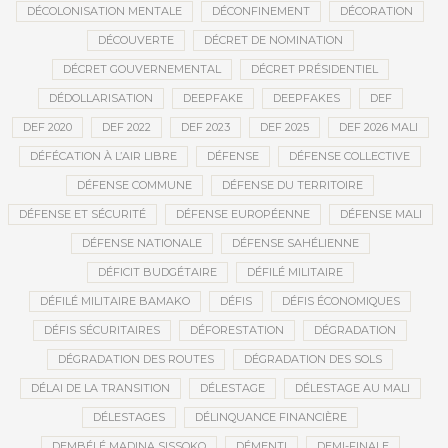
DÉCOLONISATION MENTALE
DÉCONFINEMENT
DÉCORATION
DÉCOUVERTE
DÉCRET DE NOMINATION
DÉCRET GOUVERNEMENTAL
DÉCRET PRÉSIDENTIEL
DÉDOLLARISATION
DEEPFAKE
DEEPFAKES
DEF
DEF 2020
DEF 2022
DEF 2023
DEF 2025
DEF 2026 MALI
DÉFÉCATION À L’AIR LIBRE
DÉFENSE
DÉFENSE COLLECTIVE
DÉFENSE COMMUNE
DÉFENSE DU TERRITOIRE
DÉFENSE ET SÉCURITÉ
DÉFENSE EUROPÉENNE
DÉFENSE MALI
DÉFENSE NATIONALE
DÉFENSE SAHÉLIENNE
DÉFICIT BUDGÉTAIRE
DÉFILÉ MILITAIRE
DÉFILÉ MILITAIRE BAMAKO
DÉFIS
DÉFIS ÉCONOMIQUES
DÉFIS SÉCURITAIRES
DÉFORESTATION
DÉGRADATION
DÉGRADATION DES ROUTES
DÉGRADATION DES SOLS
DÉLAI DE LA TRANSITION
DÉLESTAGE
DÉLESTAGE AU MALI
DÉLESTAGES
DÉLINQUANCE FINANCIÈRE
DEMBÉLÉ MADINA SISSOKO
DÉMENTI
DEMI-FINALE