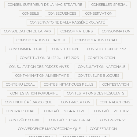
CONSEIL SUPÉRIEUR DE LA MAGISTRATURE
CONSEILLER SPÉCIAL
CONSEILS
CONSÉQUENCES
CONSERVATION
CONSERVATOIRE BALLA FASSÉKÉ KOUYATÉ
CONSOLIDATION DE LA PAIX
CONSOMMATEURS
CONSOMMATION
CONSOMMATION DE DROGUE
CONSOMMATION LOCALE
CONSOMMER LOCAL
CONSTITUTION
CONSTITUTION DE 1992
CONSTITUTION DU 22 JUILLET 2023
CONSTRUCTION
CONSULTATION DES FORCES VIVES
CONSULTATION NATIONALE
CONTAMINATION ALIMENTAIRE
CONTENEURS BLOQUÉS
CONTENU LOCAL
CONTES INITIATIQUES PEULS
CONTESTATION
CONTESTATION POPULAIRE
CONTESTATIONS DES RÉSULTATS
CONTINUITÉ PÉDAGOGIQUE
CONTRACEPTION
CONTRADICTIONS
CONTRAT SOCIAL
CONTRÔLE MIGRATOIRE
CONTRÔLE ROUTIER
CONTRÔLE SOCIAL
CONTRÔLE TERRITORIAL
CONTROVERSE
CONVERGENCE MACROÉCONOMIQUE
COOPEERATION