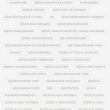
26 MARS 1991
29ÈME CONGRÈS DE L'AEEM
31 DÉCEMBRE
400ÈME FORAGE
4ÈME PONT DE BAMAKO
4ÈME RÉPUBLIQUE DU MALI
5°C
5ÈME RECENSEMENT GÉNÉRAL
61ÈME ANNIVERSAIRE
62ÈME ANNIVERSAIRE
63ÈME ANNIVERSAIRE
63ÈME ANNIVERSAIRE DE L'ARMÉE MALIENNE
64ÈME ANNIVERSAIRE
65E ANNIVERSAIRE
65E ANNIVERSAIRE DE L’INDÉPENDANCE
65E ANNIVERSAIRE FAMA
8 MARS
ABASS DEMBÉLÉ
ABDEL FATTAH AL-BURHAN
ABDELMADJID TEBBOUNE
ABDOU OUOLOGUEM
ABDOUL KASSIM FOMBA
ABDOULAYE DIOP
ABDOULAYE KONATÉ
ABDOULAYE MAÏGA
ABDOURAHAMANE TIANI
ABDRAHAMANE TIANI
ABDRAMANE COULIBALY
ABIDJAN
ABOUBAKAR CISSÉ
ABSI
ABSTENTION
ABUJA
ACADÉMIE FRANÇAISE
ACCÈS À L'EAU POTABLE
ACCÈS À L’EAU
ACCÈS À L’EAU POTABLE
ACCÈS À L’ÉDUCATION
ACCÈS À L'EAU
ACCÈS À LA JUSTICE
ACCÈS AU NUMÉRIQUE
ACCÈS AUX SOINS