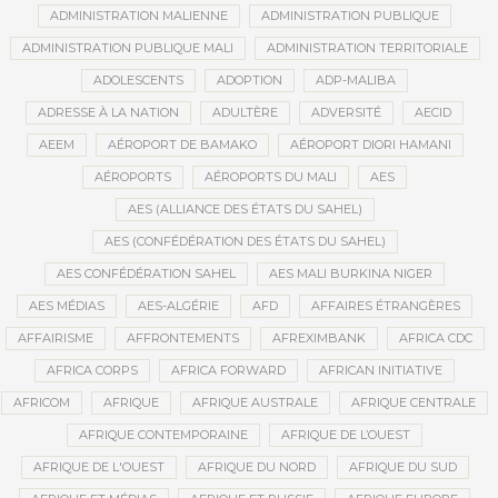
ADMINISTRATION MALIENNE
ADMINISTRATION PUBLIQUE
ADMINISTRATION PUBLIQUE MALI
ADMINISTRATION TERRITORIALE
ADOLESCENTS
ADOPTION
ADP-MALIBA
ADRESSE À LA NATION
ADULTÈRE
ADVERSITÉ
AECID
AEEM
AÉROPORT DE BAMAKO
AÉROPORT DIORI HAMANI
AÉROPORTS
AÉROPORTS DU MALI
AES
AES (ALLIANCE DES ÉTATS DU SAHEL)
AES (CONFÉDÉRATION DES ÉTATS DU SAHEL)
AES CONFÉDÉRATION SAHEL
AES MALI BURKINA NIGER
AES MÉDIAS
AES-ALGÉRIE
AFD
AFFAIRES ÉTRANGÈRES
AFFAIRISME
AFFRONTEMENTS
AFREXIMBANK
AFRICA CDC
AFRICA CORPS
AFRICA FORWARD
AFRICAN INITIATIVE
AFRICOM
AFRIQUE
AFRIQUE AUSTRALE
AFRIQUE CENTRALE
AFRIQUE CONTEMPORAINE
AFRIQUE DE L’OUEST
AFRIQUE DE L'OUEST
AFRIQUE DU NORD
AFRIQUE DU SUD