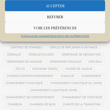
CENTRALE SOLAIRE DE SANANKOROBA
CENTRALES SOLAIRES
ACCEPTER
CENTRE D'INTELLIGENCE ARTIFICIELLE
REFUSER
CENTRE DE SANTÉ COMMUNAUTAIRE
CENTRE DU MALI
CENTRE INTERNATIONAL DE CONFÉRENCES DE BAMAKO
VOIR LES PRÉFÉRENCES
CENTRE MALI
Politique de cookies
Déclaration de confidentialité
CENTRE NATIONAL DES EXAMENS ET CONCOURS DE L’ÉDUCATION
CENTRES DE DONNÉES
CERCLE DE RÉFLEXION À DISTANCE
CÉRÉALES
CÉRÉALES RUSSES
CÉRÉMONIE DE DÉCORATION
CÉRÉMONIES DE MARIAGE
CÉRÉMONIES SOCIALES
CERVEAU
CEUTA
CHAHANA TAKIOU
CHAÎNE DE VALEUR
CHAÎNES D’APPROVISIONNEMENT
CHALEUR
CHANGEMENT
CHANGEMENT CLIMATIQUE
CHANGEMENT CLIMATIQUE AU SAHEL
CHANGEMENT CLIMATIQUE SAHEL
CHANGEMENT DE COMPORTEMENT
CHANGEMENT DE STRATÉGIE
CHARBON
CHARBON DE BOIS
CHARTE DE LA TRANSITION