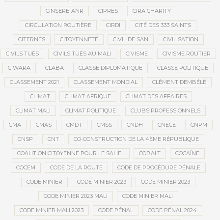
CINSERE-ANR
CIPRES
CIRA CHARITY
CIRCULATION ROUTIÈRE
CIRDI
CITÉ DES 333 SAINTS
CITERNES
CITOYENNETÉ
CIVIL DE SAN
CIVILISATION
CIVILS TUÉS
CIVILS TUÉS AU MALI
CIVISME
CIVISME ROUTIER
CIWARA
CLABA
CLASSE DIPLOMATIQUE
CLASSE POLITIQUE
CLASSEMENT 2021
CLASSEMENT MONDIAL
CLÉMENT DEMBÉLÉ
CLIMAT
CLIMAT AFRIQUE
CLIMAT DES AFFAIRES
CLIMAT MALI
CLIMAT POLITIQUE
CLUBS PROFESSIONNELS
CMA
CMAS
CMDT
CMSS
CNDH
CNECE
CNPM
CNSP
CNT
CO-CONSTRUCTION DE LA 4ÈME RÉPUBLIQUE
COALITION CITOYENNE POUR LE SAHEL
COBALT
COCAÏNE
COCEM
CODE DE LA ROUTE
CODE DE PROCÉDURE PÉNALE
CODE MINIER
CODE MINIER 2023
CODE MINIER 2023
CODE MINIER 2023 MALI
CODE MINIER MALI
CODE MINIER MALI 2023
CODE PÉNAL
CODE PÉNAL 2024