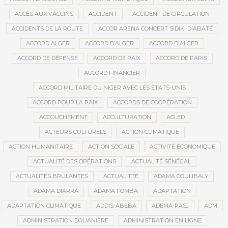
ACCÈS AUX VACCINS
ACCIDENT
ACCIDENT DE CIRCULATION
ACCIDENTS DE LA ROUTE
ACCOR ARENA CONCERT SIDIKI DIABATÉ
ACCORD ALGER
ACCORD D’ALGER
ACCORD D'ALGER
ACCORD DE DÉFENSE
ACCORD DE PAIX
ACCORD DE PARIS
ACCORD FINANCIER
ACCORD MILITAIRE DU NIGER AVEC LES ETATS-UNIS
ACCORD POUR LA PAIX
ACCORDS DE COOPÉRATION
ACCOUCHEMENT
ACCULTURATION
ACLED
ACTEURS CULTURELS
ACTION CLIMATIQUE
ACTION HUMANITAIRE
ACTION SOCIALE
ACTIVITÉ ÉCONOMIQUE
ACTUALITÉ DES OPÉRATIONS
ACTUALITÉ SÉNÉGAL
ACTUALITÉS BRULANTES
ACTUALITTÉ
ADAMA COULIBALY
ADAMA DIARRA
ADAMA FOMBA
ADAPTATION
ADAPTATION CLIMATIQUE
ADDIS-ABEBA
ADEMA-PASJ
ADM
ADMINISTRATION DOUANIÈRE
ADMINISTRATION EN LIGNE