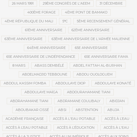
26 MARS 1991
29ÈME CONGRÈS DE L'AEEM
31 DÉCEMBRE
400ÈME FORAGE
4ÈME PONT DE BAMAKO
4ÈME RÉPUBLIQUE DU MALI
5°C
5ÈME RECENSEMENT GÉNÉRAL
61ÈME ANNIVERSAIRE
62ÈME ANNIVERSAIRE
63ÈME ANNIVERSAIRE
63ÈME ANNIVERSAIRE DE L'ARMÉE MALIENNE
64ÈME ANNIVERSAIRE
65E ANNIVERSAIRE
65E ANNIVERSAIRE DE L’INDÉPENDANCE
65E ANNIVERSAIRE FAMA
8 MARS
ABASS DEMBÉLÉ
ABDEL FATTAH AL-BURHAN
ABDELMADJID TEBBOUNE
ABDOU OUOLOGUEM
ABDOUL KASSIM FOMBA
ABDOULAYE DIOP
ABDOULAYE KONATÉ
ABDOULAYE MAÏGA
ABDOURAHAMANE TIANI
ABDRAHAMANE TIANI
ABDRAMANE COULIBALY
ABIDJAN
ABOUBAKAR CISSÉ
ABSI
ABSTENTION
ABUJA
ACADÉMIE FRANÇAISE
ACCÈS À L'EAU POTABLE
ACCÈS À L’EAU
ACCÈS À L’EAU POTABLE
ACCÈS À L’ÉDUCATION
ACCÈS À L'EAU
ACCÈS À LA JUSTICE
ACCÈS AU NUMÉRIQUE
ACCÈS AUX SOINS