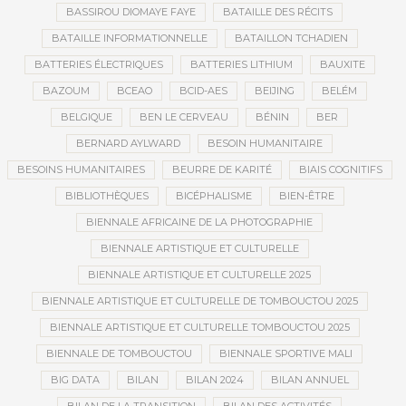
BASSIROU DIOMAYE FAYE
BATAILLE DES RÉCITS
BATAILLE INFORMATIONNELLE
BATAILLON TCHADIEN
BATTERIES ÉLECTRIQUES
BATTERIES LITHIUM
BAUXITE
BAZOUM
BCEAO
BCID-AES
BEIJING
BELÉM
BELGIQUE
BEN LE CERVEAU
BÉNIN
BER
BERNARD AYLWARD
BESOIN HUMANITAIRE
BESOINS HUMANITAIRES
BEURRE DE KARITÉ
BIAIS COGNITIFS
BIBLIOTHÈQUES
BICÉPHALISME
BIEN-ÊTRE
BIENNALE AFRICAINE DE LA PHOTOGRAPHIE
BIENNALE ARTISTIQUE ET CULTURELLE
BIENNALE ARTISTIQUE ET CULTURELLE 2025
BIENNALE ARTISTIQUE ET CULTURELLE DE TOMBOUCTOU 2025
BIENNALE ARTISTIQUE ET CULTURELLE TOMBOUCTOU 2025
BIENNALE DE TOMBOUCTOU
BIENNALE SPORTIVE MALI
BIG DATA
BILAN
BILAN 2024
BILAN ANNUEL