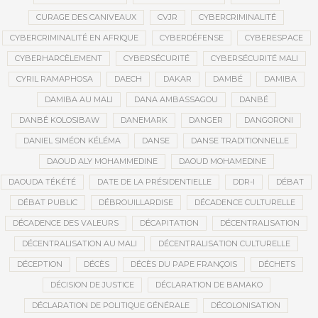
CURAGE DES CANIVEAUX
CVJR
CYBERCRIMINALITÉ
CYBERCRIMINALITÉ EN AFRIQUE
CYBERDÉFENSE
CYBERESPACE
CYBERHARCÈLEMENT
CYBERSÉCURITÉ
CYBERSÉCURITÉ MALI
CYRIL RAMAPHOSA
DAECH
DAKAR
DAMBÉ
DAMIBA
DAMIBA AU MALI
DANA AMBASSAGOU
DANBÉ
DANBÉ KOLOSIBAW
DANEMARK
DANGER
DANGORONI
DANIEL SIMÉON KÉLÉMA
DANSE
DANSE TRADITIONNELLE
DAOUD ALY MOHAMMEDINE
DAOUD MOHAMEDINE
DAOUDA TÉKÉTÉ
DATE DE LA PRÉSIDENTIELLE
DDR-I
DÉBAT
DÉBAT PUBLIC
DÉBROUILLARDISE
DÉCADENCE CULTURELLE
DÉCADENCE DES VALEURS
DÉCAPITATION
DÉCENTRALISATION
DÉCENTRALISATION AU MALI
DÉCENTRALISATION CULTURELLE
DÉCEPTION
DÉCÈS
DÉCÈS DU PAPE FRANÇOIS
DÉCHETS
DÉCISION DE JUSTICE
DÉCLARATION DE BAMAKO
DÉCLARATION DE POLITIQUE GÉNÉRALE
DÉCOLONISATION