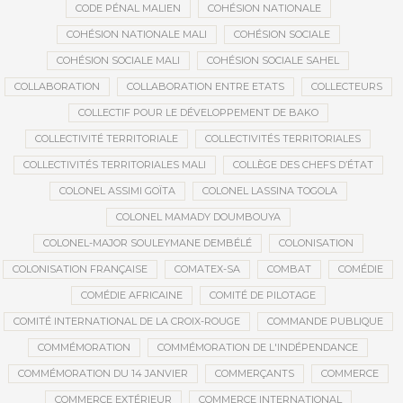
CODE PÉNAL MALIEN
COHÉSION NATIONALE
COHÉSION NATIONALE MALI
COHÉSION SOCIALE
COHÉSION SOCIALE MALI
COHÉSION SOCIALE SAHEL
COLLABORATION
COLLABORATION ENTRE ETATS
COLLECTEURS
COLLECTIF POUR LE DÉVELOPPEMENT DE BAKO
COLLECTIVITÉ TERRITORIALE
COLLECTIVITÉS TERRITORIALES
COLLECTIVITÉS TERRITORIALES MALI
COLLÈGE DES CHEFS D’ÉTAT
COLONEL ASSIMI GOÏTA
COLONEL LASSINA TOGOLA
COLONEL MAMADY DOUMBOUYA
COLONEL-MAJOR SOULEYMANE DEMBÉLÉ
COLONISATION
COLONISATION FRANÇAISE
COMATEX-SA
COMBAT
COMÉDIE
COMÉDIE AFRICAINE
COMITÉ DE PILOTAGE
COMITÉ INTERNATIONAL DE LA CROIX-ROUGE
COMMANDE PUBLIQUE
COMMÉMORATION
COMMÉMORATION DE L'INDÉPENDANCE
COMMÉMORATION DU 14 JANVIER
COMMERÇANTS
COMMERCE
COMMERCE EXTÉRIEUR
COMMERCE INTERNATIONAL