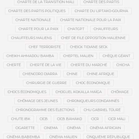
CHARTE DE LA TRANSITION MALI
CHARTE DES PARTIS
CHARTE DES PARTIS POLITIQUES
CHARTE DU LIPTAKO-GOURMA
CHARTE NATIONALE
CHARTE NATIONALE POUR LA PAIX
CHARTE POUR LA PAIX
CHATGPT
CHAUFFEURS
CHAUFFEURS MALIENS
CHEF DE FILE OPPOSITION MALIENNE
CHEF TERRORISTE
CHEICK TIDIANE SECK
CHEIKH AHMADOU BAMBA
CHEPTEL MALIEN
CHÈQUE GÉANT
CHERTÉ
CHERTÉ DE LA VIE
CHERTÉ DU MARCHÉ
CHICHA
CHIENCORO DIARRA
CHINE
CHINE AFRIQUE
CHIRURGIE DE GUERRE
CHOC ÉCONOMIQUE
CHOCS ÉCONOMIQUES
CHOGUEL KOKALLA MAÏGA
CHÔMAGE
CHÔMAGE DES JEUNES
CHRONIQUEURS CONDAMNÉS
CHRONOGRAMME DES ÉLECTIONS
CHU GABRIEL TOURÉ
CHUTE IBK
CICB
CICB BAMAKO
CICR
CICR MALI
CIGARETTE
CINEMA
CINÉMA
CINÉMA AFRICAIN
CINÉMA BABEMBA
CINÉMA MALIEN
CINQUIÈME RÉPUBLIQUE