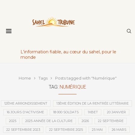
L'information fiable, au cœur du sahel, pour le
monde
Home
Tags
Posts tagged with "Numérique"
TAG:
NUMÉRIQUE
12ÈME ARRONDISSEMENT
13ÈME ÉDITION DE LA RENTRÉE LITTÉRAIRE
16 JOURS D'ACTIVISME
18 000 SOLDATS
1XBET
20 JANVIER
2025
2025 ANNÉE DE LA CULTURE
2026
22 SEPTEMBRE
22 SEPTEMBRE 2023
22 SEPTEMBRE 2025
25 MAI
26 MARS