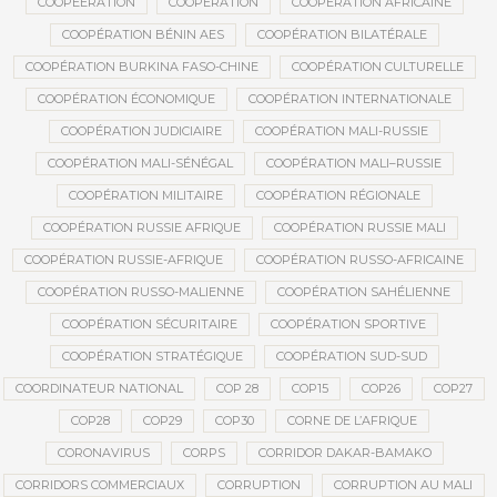
COOPEERATION
COOPÉRATION
COOPÉRATION AFRICAINE
COOPÉRATION BÉNIN AES
COOPÉRATION BILATÉRALE
COOPÉRATION BURKINA FASO-CHINE
COOPÉRATION CULTURELLE
COOPÉRATION ÉCONOMIQUE
COOPÉRATION INTERNATIONALE
COOPÉRATION JUDICIAIRE
COOPÉRATION MALI-RUSSIE
COOPÉRATION MALI-SÉNÉGAL
COOPÉRATION MALI–RUSSIE
COOPÉRATION MILITAIRE
COOPÉRATION RÉGIONALE
COOPÉRATION RUSSIE AFRIQUE
COOPÉRATION RUSSIE MALI
COOPÉRATION RUSSIE-AFRIQUE
COOPÉRATION RUSSO-AFRICAINE
COOPÉRATION RUSSO-MALIENNE
COOPÉRATION SAHÉLIENNE
COOPÉRATION SÉCURITAIRE
COOPÉRATION SPORTIVE
COOPÉRATION STRATÉGIQUE
COOPÉRATION SUD-SUD
COORDINATEUR NATIONAL
COP 28
COP15
COP26
COP27
COP28
COP29
COP30
CORNE DE L’AFRIQUE
CORONAVIRUS
CORPS
CORRIDOR DAKAR-BAMAKO
CORRIDORS COMMERCIAUX
CORRUPTION
CORRUPTION AU MALI