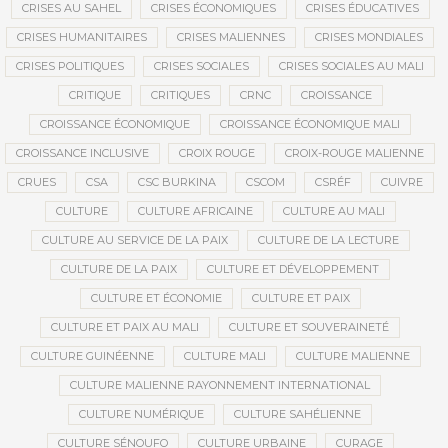
CRISES AU SAHEL
CRISES ÉCONOMIQUES
CRISES ÉDUCATIVES
CRISES HUMANITAIRES
CRISES MALIENNES
CRISES MONDIALES
CRISES POLITIQUES
CRISES SOCIALES
CRISES SOCIALES AU MALI
CRITIQUE
CRITIQUES
CRNC
CROISSANCE
CROISSANCE ÉCONOMIQUE
CROISSANCE ÉCONOMIQUE MALI
CROISSANCE INCLUSIVE
CROIX ROUGE
CROIX-ROUGE MALIENNE
CRUES
CSA
CSC BURKINA
CSCOM
CSRÉF
CUIVRE
CULTURE
CULTURE AFRICAINE
CULTURE AU MALI
CULTURE AU SERVICE DE LA PAIX
CULTURE DE LA LECTURE
CULTURE DE LA PAIX
CULTURE ET DÉVELOPPEMENT
CULTURE ET ÉCONOMIE
CULTURE ET PAIX
CULTURE ET PAIX AU MALI
CULTURE ET SOUVERAINETÉ
CULTURE GUINÉENNE
CULTURE MALI
CULTURE MALIENNE
CULTURE MALIENNE RAYONNEMENT INTERNATIONAL
CULTURE NUMÉRIQUE
CULTURE SAHÉLIENNE
CULTURE SÉNOUFO
CULTURE URBAINE
CURAGE