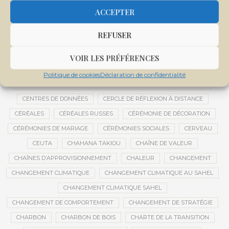
CENTRALE SOLAIRE DE SANANKOROBA
CENTRALES SOLAIRES
ACCEPTER
CENTRE D'INTELLIGENCE ARTIFICIELLE
REFUSER
CENTRE DE SANTÉ COMMUNAUTAIRE
CENTRE DU MALI
CENTRE INTERNATIONAL DE CONFÉRENCES DE BAMAKO
VOIR LES PRÉFÉRENCES
CENTRE MALI
Politique de cookies
Déclaration de confidentialité
CENTRE NATIONAL DES EXAMENS ET CONCOURS DE L’ÉDUCATION
CENTRES DE DONNÉES
CERCLE DE RÉFLEXION À DISTANCE
CÉRÉALES
CÉRÉALES RUSSES
CÉRÉMONIE DE DÉCORATION
CÉRÉMONIES DE MARIAGE
CÉRÉMONIES SOCIALES
CERVEAU
CEUTA
CHAHANA TAKIOU
CHAÎNE DE VALEUR
CHAÎNES D’APPROVISIONNEMENT
CHALEUR
CHANGEMENT
CHANGEMENT CLIMATIQUE
CHANGEMENT CLIMATIQUE AU SAHEL
CHANGEMENT CLIMATIQUE SAHEL
CHANGEMENT DE COMPORTEMENT
CHANGEMENT DE STRATÉGIE
CHARBON
CHARBON DE BOIS
CHARTE DE LA TRANSITION