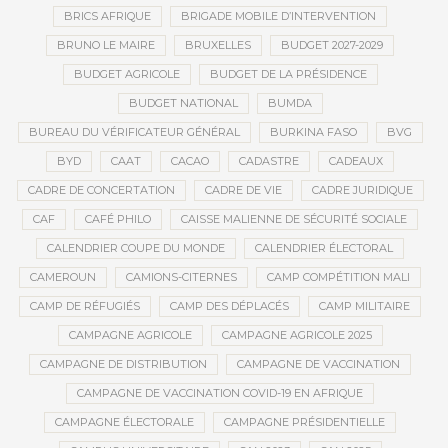
BRICS AFRIQUE
BRIGADE MOBILE D’INTERVENTION
BRUNO LE MAIRE
BRUXELLES
BUDGET 2027-2029
BUDGET AGRICOLE
BUDGET DE LA PRÉSIDENCE
BUDGET NATIONAL
BUMDA
BUREAU DU VÉRIFICATEUR GÉNÉRAL
BURKINA FASO
BVG
BYD
CAAT
CACAO
CADASTRE
CADEAUX
CADRE DE CONCERTATION
CADRE DE VIE
CADRE JURIDIQUE
CAF
CAFÉ PHILO
CAISSE MALIENNE DE SÉCURITÉ SOCIALE
CALENDRIER COUPE DU MONDE
CALENDRIER ÉLECTORAL
CAMEROUN
CAMIONS-CITERNES
CAMP COMPÉTITION MALI
CAMP DE RÉFUGIÉS
CAMP DES DÉPLACÉS
CAMP MILITAIRE
CAMPAGNE AGRICOLE
CAMPAGNE AGRICOLE 2025
CAMPAGNE DE DISTRIBUTION
CAMPAGNE DE VACCINATION
CAMPAGNE DE VACCINATION COVID-19 EN AFRIQUE
CAMPAGNE ÉLECTORALE
CAMPAGNE PRÉSIDENTIELLE