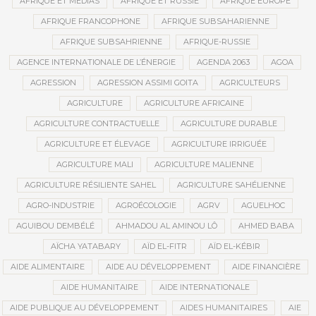
AFRIQUE ET MÉDIAS
AFRIQUE ET RUSSIE
AFRIQUE EUROPE
AFRIQUE FRANCOPHONE
AFRIQUE SUBSAHARIENNE
AFRIQUE SUBSAHRIENNE
AFRIQUE-RUSSIE
AGENCE INTERNATIONALE DE L’ÉNERGIE
AGENDA 2063
AGOA
AGRESSION
AGRESSION ASSIMI GOITA
AGRICULTEURS
AGRICULTURE
AGRICULTURE AFRICAINE
AGRICULTURE CONTRACTUELLE
AGRICULTURE DURABLE
AGRICULTURE ET ÉLEVAGE
AGRICULTURE IRRIGUÉE
AGRICULTURE MALI
AGRICULTURE MALIENNE
AGRICULTURE RÉSILIENTE SAHEL
AGRICULTURE SAHÉLIENNE
AGRO-INDUSTRIE
AGROÉCOLOGIE
AGRV
AGUELHOC
AGUIBOU DEMBÉLÉ
AHMADOU AL AMINOU LÔ
AHMED BABA
AÏCHA YATABARY
AÏD EL-FITR
AÏD EL-KÉBIR
AIDE ALIMENTAIRE
AIDE AU DÉVELOPPEMENT
AIDE FINANCIÈRE
AIDE HUMANITAIRE
AIDE INTERNATIONALE
AIDE PUBLIQUE AU DÉVELOPPEMENT
AIDES HUMANITAIRES
AIE