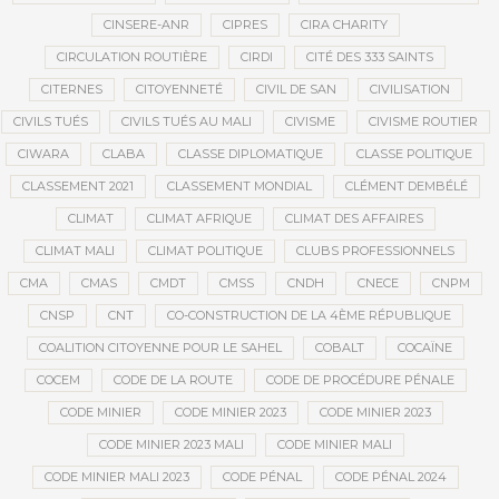
CINSERE-ANR
CIPRES
CIRA CHARITY
CIRCULATION ROUTIÈRE
CIRDI
CITÉ DES 333 SAINTS
CITERNES
CITOYENNETÉ
CIVIL DE SAN
CIVILISATION
CIVILS TUÉS
CIVILS TUÉS AU MALI
CIVISME
CIVISME ROUTIER
CIWARA
CLABA
CLASSE DIPLOMATIQUE
CLASSE POLITIQUE
CLASSEMENT 2021
CLASSEMENT MONDIAL
CLÉMENT DEMBÉLÉ
CLIMAT
CLIMAT AFRIQUE
CLIMAT DES AFFAIRES
CLIMAT MALI
CLIMAT POLITIQUE
CLUBS PROFESSIONNELS
CMA
CMAS
CMDT
CMSS
CNDH
CNECE
CNPM
CNSP
CNT
CO-CONSTRUCTION DE LA 4ÈME RÉPUBLIQUE
COALITION CITOYENNE POUR LE SAHEL
COBALT
COCAÏNE
COCEM
CODE DE LA ROUTE
CODE DE PROCÉDURE PÉNALE
CODE MINIER
CODE MINIER 2023
CODE MINIER 2023
CODE MINIER 2023 MALI
CODE MINIER MALI
CODE MINIER MALI 2023
CODE PÉNAL
CODE PÉNAL 2024