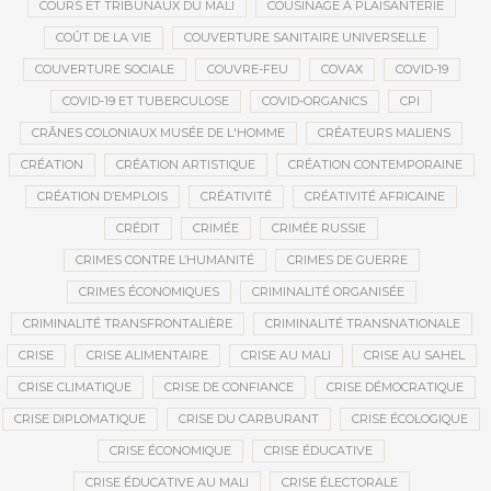
COURS ET TRIBUNAUX DU MALI
COUSINAGE À PLAISANTERIE
COÛT DE LA VIE
COUVERTURE SANITAIRE UNIVERSELLE
COUVERTURE SOCIALE
COUVRE-FEU
COVAX
COVID-19
COVID-19 ET TUBERCULOSE
COVID-ORGANICS
CPI
CRÂNES COLONIAUX MUSÉE DE L'HOMME
CRÉATEURS MALIENS
CRÉATION
CRÉATION ARTISTIQUE
CRÉATION CONTEMPORAINE
CRÉATION D’EMPLOIS
CRÉATIVITÉ
CRÉATIVITÉ AFRICAINE
CRÉDIT
CRIMÉE
CRIMÉE RUSSIE
CRIMES CONTRE L’HUMANITÉ
CRIMES DE GUERRE
CRIMES ÉCONOMIQUES
CRIMINALITÉ ORGANISÉE
CRIMINALITÉ TRANSFRONTALIÈRE
CRIMINALITÉ TRANSNATIONALE
CRISE
CRISE ALIMENTAIRE
CRISE AU MALI
CRISE AU SAHEL
CRISE CLIMATIQUE
CRISE DE CONFIANCE
CRISE DÉMOCRATIQUE
CRISE DIPLOMATIQUE
CRISE DU CARBURANT
CRISE ÉCOLOGIQUE
CRISE ÉCONOMIQUE
CRISE ÉDUCATIVE
CRISE ÉDUCATIVE AU MALI
CRISE ÉLECTORALE