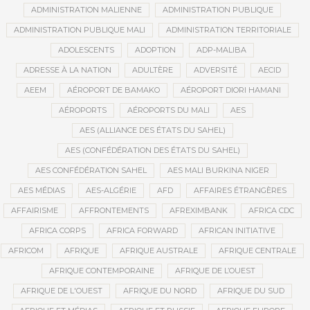
ADMINISTRATION MALIENNE
ADMINISTRATION PUBLIQUE
ADMINISTRATION PUBLIQUE MALI
ADMINISTRATION TERRITORIALE
ADOLESCENTS
ADOPTION
ADP-MALIBA
ADRESSE À LA NATION
ADULTÈRE
ADVERSITÉ
AECID
AEEM
AÉROPORT DE BAMAKO
AÉROPORT DIORI HAMANI
AÉROPORTS
AÉROPORTS DU MALI
AES
AES (ALLIANCE DES ÉTATS DU SAHEL)
AES (CONFÉDÉRATION DES ÉTATS DU SAHEL)
AES CONFÉDÉRATION SAHEL
AES MALI BURKINA NIGER
AES MÉDIAS
AES-ALGÉRIE
AFD
AFFAIRES ÉTRANGÈRES
AFFAIRISME
AFFRONTEMENTS
AFREXIMBANK
AFRICA CDC
AFRICA CORPS
AFRICA FORWARD
AFRICAN INITIATIVE
AFRICOM
AFRIQUE
AFRIQUE AUSTRALE
AFRIQUE CENTRALE
AFRIQUE CONTEMPORAINE
AFRIQUE DE L’OUEST
AFRIQUE DE L'OUEST
AFRIQUE DU NORD
AFRIQUE DU SUD