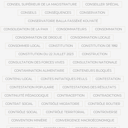
CONSEIL SUPÉRIEUR DE LA MAGISTRATURE
CONSEILLER SPÉCIAL
CONSEILS
CONSÉQUENCES
CONSERVATION
CONSERVATOIRE BALLA FASSÉKÉ KOUYATÉ
CONSOLIDATION DE LA PAIX
CONSOMMATEURS
CONSOMMATION
CONSOMMATION DE DROGUE
CONSOMMATION LOCALE
CONSOMMER LOCAL
CONSTITUTION
CONSTITUTION DE 1992
CONSTITUTION DU 22 JUILLET 2023
CONSTRUCTION
CONSULTATION DES FORCES VIVES
CONSULTATION NATIONALE
CONTAMINATION ALIMENTAIRE
CONTENEURS BLOQUÉS
CONTENU LOCAL
CONTES INITIATIQUES PEULS
CONTESTATION
CONTESTATION POPULAIRE
CONTESTATIONS DES RÉSULTATS
CONTINUITÉ PÉDAGOGIQUE
CONTRACEPTION
CONTRADICTIONS
CONTRAT SOCIAL
CONTRÔLE MIGRATOIRE
CONTRÔLE ROUTIER
CONTRÔLE SOCIAL
CONTRÔLE TERRITORIAL
CONTROVERSE
CONVENTION MINIÈRE
CONVERGENCE MACROÉCONOMIQUE