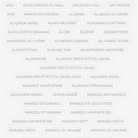
AIGE
AIGLES DAMES DU MALI
AIGLES DU MALI
AIR FRANCE
AISS
AKINWUMI ADESINA
AL-QAÏDA
AL-QAÏDA AU SAHEL
AL-QAÏDA SAHEL
ALAIN MAUFINET
ALASSANE OUATTARA
ALFOUSSEYNI DIAWARA
ALGER
ALGÉRIE
ALGORITHMES
ALHAMDOU AG ILYÈNE
ALI BONGO ODIMBA
ALI FARKA TOURÉ
ALIMENTATION
ALIOUNE TINE
ALLAITEMENT MATERNEL
ALLEMAGNE
ALLIANCE DES ÉTATS DU SAHEL
ALLIANCE DES ETATS DU SAHEL
ALLIANCE DES ÉTATS DU SAHEL (AES)
ALLIANCE SAHEL
ALLIANCE SAHÉLIENNE
ALLIANCES RÉGIONALES
ALOUSSÉNI SANOU
ALPHA CONDÉ
AMADOU AYA SANOGO
AMADOU BAGAYOKO
AMADOU ET LES AUTRES
AMADOU ET MARIAM
AMADOU HAMPÂTÉ BÂ
AMADOU HAMPATÉ BÂ
AMADOU HOTT
AMADOU KEÏTA
AMADOU KÉITA
AMADOU SY SAVANE
AMADOU SY SAVANÉ