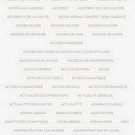
ACCÈS AUX VACCINS
ACCIDENT
ACCIDENT DE CIRCULATION
ACCIDENTS DE LA ROUTE
ACCOR ARENA CONCERT SIDIKI DIABATÉ
ACCORD ALGER
ACCORD D’ALGER
ACCORD D'ALGER
ACCORD DE DÉFENSE
ACCORD DE PAIX
ACCORD DE PARIS
ACCORD FINANCIER
ACCORD MILITAIRE DU NIGER AVEC LES ETATS-UNIS
ACCORD POUR LA PAIX
ACCORDS DE COOPÉRATION
ACCOUCHEMENT
ACCULTURATION
ACLED
ACTEURS CULTURELS
ACTION CLIMATIQUE
ACTION HUMANITAIRE
ACTION SOCIALE
ACTIVITÉ ÉCONOMIQUE
ACTUALITÉ DES OPÉRATIONS
ACTUALITÉ SÉNÉGAL
ACTUALITÉS BRULANTES
ACTUALITTÉ
ADAMA COULIBALY
ADAMA DIARRA
ADAMA FOMBA
ADAPTATION
ADAPTATION CLIMATIQUE
ADDIS-ABEBA
ADEMA-PASJ
ADM
ADMINISTRATION DOUANIÈRE
ADMINISTRATION EN LIGNE