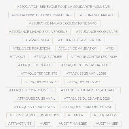
ASSOCIATION BÉNÉVOLE POUR LA SOLIDARITÉ INCLUSIVE
ASSOCIATIONS DE CONSOMMATEURS
ASSURANCE MALADIE
ASSURANCE MALADIE OBLIGATOIRE (AMO)
ASSURANCE MALADIE UNIVERSELLE
ASSURANCE VOLONTAIRE
ASTRAZENECA
ATELIER DE CLARIFICATION
ATELIER DE RÉFLEXION
ATELIER DE VALIDATION
ATIDI
ATTAQUE
ATTAQUE ARMÉE
ATTAQUE CONTRE LES FAMA
ATTAQUE DE BOUNTI
ATTAQUE DE TINZAOUATÈNE
ATTAQUE TERRORISTE
ATTAQUES 25 AVRIL 2026
ATTAQUES AU NIGER
ATTAQUES AU SAHEL
ATTAQUES COORDONNÉES
ATTAQUES DJIHADISTES AU SAHEL
ATTAQUES DU 25 AVRIL
ATTAQUES DU 25 AVRIL 2026
ATTAQUES TERRORISTES
ATTAQUES TERRORISTES MALI
ATTEINTE AUX BIENS PUBLICS
ATTENTAT
ATTÉNUATION
ATTRACTIVITÉ
AUDIT
AUDIT FINANCIER
AUDIT MINIER