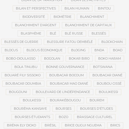
BILAN DE LA TRANSITION
BILAN DES ACTIVITÉS
BILAN ET PERSPECTIVES
BILAN HUMAIN
BINTOU
BIODIVERSITÉ
BIOMÉTRIE
BLANCHIMENT
BLANCHIMENT D’ARGENT
BLANCHIMENT DE CAPITAUX
BLASPHÈME
BLÉ
BLÉ RUSSE
BLESSÉS
BLESSÉS DE GUERRE
BLESSURE FATOU DEMBÉLÉ
BLOCKCHAIN
BLOCUS
BLOCUS ÉCONOMIQUE
BLOGING
BNDA
BOAD
BOBO-DIOULASSO
BOGOLAN
BOKAR BIRO
BOKO HARAM
BOLA TINUBU
BONNE GOUVERNANCE
BOTSWANA
BOUARÉ FILY SISSOKO
BOUBACAR BOCOUM
BOUBACAR DIANÉ
BOUBACAR DOUMBIA
BOUBACAR MAO DIANÉ
BOUBOU CISSÉ
BOUGOUNI
BOULEVARD DE L’INDÉPENDANCE
BOULIKESSI
BOULKESSI
BOURAKÉBOUGOU
BOUREM
BOURÉMA KANSAYE
BOURSES
BOURSES D'ÉTUDES
BOURSES ÉTUDIANTS
BOZO
BRASSAGE CULTUREL
BRÉMA ELY DICKO
BRÉSIL
BRICE OLIGUI NGUEMA
BRICS