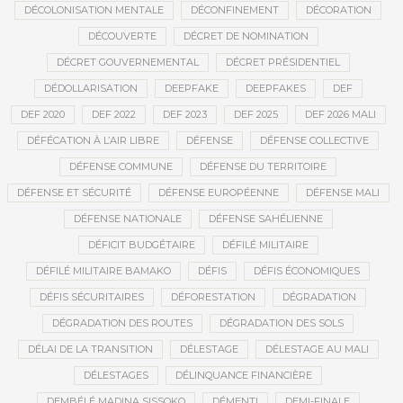
DÉCOLONISATION MENTALE
DÉCONFINEMENT
DÉCORATION
DÉCOUVERTE
DÉCRET DE NOMINATION
DÉCRET GOUVERNEMENTAL
DÉCRET PRÉSIDENTIEL
DÉDOLLARISATION
DEEPFAKE
DEEPFAKES
DEF
DEF 2020
DEF 2022
DEF 2023
DEF 2025
DEF 2026 MALI
DÉFÉCATION À L’AIR LIBRE
DÉFENSE
DÉFENSE COLLECTIVE
DÉFENSE COMMUNE
DÉFENSE DU TERRITOIRE
DÉFENSE ET SÉCURITÉ
DÉFENSE EUROPÉENNE
DÉFENSE MALI
DÉFENSE NATIONALE
DÉFENSE SAHÉLIENNE
DÉFICIT BUDGÉTAIRE
DÉFILÉ MILITAIRE
DÉFILÉ MILITAIRE BAMAKO
DÉFIS
DÉFIS ÉCONOMIQUES
DÉFIS SÉCURITAIRES
DÉFORESTATION
DÉGRADATION
DÉGRADATION DES ROUTES
DÉGRADATION DES SOLS
DÉLAI DE LA TRANSITION
DÉLESTAGE
DÉLESTAGE AU MALI
DÉLESTAGES
DÉLINQUANCE FINANCIÈRE
DEMBÉLÉ MADINA SISSOKO
DÉMENTI
DEMI-FINALE