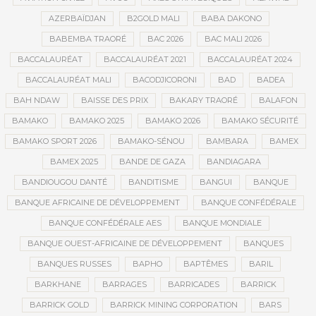
AZERBAÏDJAN
B2GOLD MALI
BABA DAKONO
BABEMBA TRAORÉ
BAC 2026
BAC MALI 2026
BACCALAURÉAT
BACCALAURÉAT 2021
BACCALAURÉAT 2024
BACCALAURÉAT MALI
BACODJICORONI
BAD
BADEA
BAH NDAW
BAISSE DES PRIX
BAKARY TRAORÉ
BALAFON
BAMAKO
BAMAKO 2025
BAMAKO 2026
BAMAKO SÉCURITÉ
BAMAKO SPORT 2026
BAMAKO-SÉNOU
BAMBARA
BAMEX
BAMEX 2025
BANDE DE GAZA
BANDIAGARA
BANDIOUGOU DANTÉ
BANDITISME
BANGUI
BANQUE
BANQUE AFRICAINE DE DÉVELOPPEMENT
BANQUE CONFÉDÉRALE
BANQUE CONFÉDÉRALE AES
BANQUE MONDIALE
BANQUE OUEST-AFRICAINE DE DÉVELOPPEMENT
BANQUES
BANQUES RUSSES
BAPHO
BAPTÊMES
BARIL
BARKHANE
BARRAGES
BARRICADES
BARRICK
BARRICK GOLD
BARRICK MINING CORPORATION
BARS