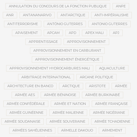
ANNULATION DU CONCOURS DE LA FONCTION PUBLIQUE
ANPE
ANR
ANTANANARIVO
ANTARCTIQUE
ANTI-IMPÉRIALISME
ANTITERRORISME
ANTÓNIO GUTERRES
ANTONIO GUTERRES
APAISEMENT
APCAM
APD
APEX MALI
APJ
APPRENTISSAGE
APPROVISIONNEMENT
APPROVISIONNEMENT EN CARBURANT
APPROVISIONNEMENT ÉNERGÉTIQUE
APPROVISIONNEMENT HYDROCARBURES MALI
AQUACULTURE
ARBITRAGE INTERNATIONAL
ARCANE POLITIQUE
ARCHITECTURE EN BANCO
ARCTIQUE
ARISTOTE
ARMÉE
ARMÉE AES
ARMÉE BÉNINOISE
ARMÉE BURKINABÉ
ARMÉE CONFÉDÉRALE
ARMÉE ET NATION
ARMÉE FRANÇAISE
ARMÉE GUINÉENNE
ARMÉE MALIENNE
ARMÉE NIGÉRIANE
ARMÉE SOUDANAISE
ARMÉE SOUVERAINE
ARMÉE TCHADIENNE
ARMÉES SAHÉLIENNES
ARMELLE DAKOUO
ARMEMENT