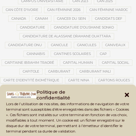
CAMPUS UNIVERSITAIRE
CAN 2023
CAN 2025
CAN CÔTE D'IVOIRE
CAN FÉMININE 2026
CAN FÉMININE MAROC
CANADA
CANAM
CANCER DU SEIN
CANDIDATS DEF
CANDIDATURE
CANDIDATURE D'OUSMANE SONKO
CANDIDATURE DE ALASSANE DRAMANE OUATTARA
CANDIDATURE ONU
CANICULE
CANICULES
CANIVEAUX
CANNABIS
CANTINES SCOLAIRES
CAP
CAPITAINE IBRAHIM TRAORÉ
CAPITAL HUMAIN
CAPITAL SOCIAL
CAPITOLE
CARBURANT
CARBURANT MALI
CARTE D’IDENTITÉ BIOMÉTRIQUE
CARTE NINA
CARTONS ROUGES
CASABLANCA
CATASTROPHE
CATASTROPHE NATURELLE
Politique de
confidentialité
CATASTROPHES CLIMATIQUES
CATASTROPHES NATURELLES
Lors de l’utilisation de nos sites, des informations de navigation de votre
CAUTION 10 000 DOLLARS
CAUTION DE VISA
CDAT
CECOGEC
terminal sont susceptibles d’être enregistrées dans des fichiers « Cookies
». Ces fichiers sont installés sur votre terminal en fonction de vos choix,
CEDEAO
CÉDÉAO
CEI
CÉLÉBRATION NATIONALE
CEMAC
modifiables à tout moment. Un cookie est un fichier enregistré sur le
CEMAPI
CEN-SNESUP
CENOU
CENSURE
disque dur de votre terminal, permettant à l’émetteur d’identifier le
terminal pendant sa durée de validation.
CENTRAFRIQUE
CENTRALE SOLAIRE