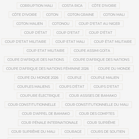
CORRUPTION MALI
COSTA RICA
CÔTE D’IVOIRE
CÔTE D'IVOIRE
COTON
COTON GRAINE
COTON MALI
COTON MALIEN
COTONOU
COUP D'ETAT AU NIGER
COUP D’ÉTAT
COUP D'ETAT
COUP D'ÉTAT
COUP D'ETAT MILITAIRE
COUP ETAT MALI
COUP ÉTAT MILITAIRE
COUP ETAT MILITAIRE
COUPE ASSIMI GOÏTA
COUPE D'AFRIQUE DES NATIONS
COUPE D’AFRIQUE DES NATIONS
COUPE D’AFRIQUE DES NATIONS FÉMININE 2026
COUPE DU MONDE
COUPE DU MONDE 2026
COUPLE
COUPLE MALIEN
COUPLES MALIENS
COUPS D’ÉTAT
COUPS D'ETAT
COUPURE ÉLECTRIQUE
COUR ASSISES DE BAMAKO
COUR CONSTITUTIONNELLE
COUR CONSTITUTIONNELLE DU MALI
COUR D’APPEL DE BAMAKO
COUR DES COMPTES
COUR PÉNALE INTERNATIONALE
COUR SUPRÊME
COUR SUPRÊME DU MALI
COURAGE
COURS DE SOUTIEN