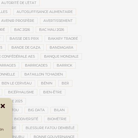
AUTORITÉ DE L’ÉTAT
LLES
AUTOSUFFISANCE ALIMENTAIRE
AVENIR PROSPÈRE
AVERTISSEMENT
RÉ
BAC 2026
BAC MALI 2026
W
BAISSE DES PRIX
BAKARY TRAORÉ
25
BANDE DE GAZA
BANDIAGARA
 CONFÉDÉRALE AES
BANQUE MONDIALE
ARRAGES
BARRICADES
BARRICK
IONNELLE
BATAILLON TCHADIEN
BEN LE CERVEAU
BÉNIN
BER
BICÉPHALISME
BIEN-ÊTRE
TURELLE 2025
OMBOUCTOU
BIG DATA
BILAN
TOU
BIODIVERSITÉ
BIOMÉTRIE
E GUERRE
BLESSURE FATOU DEMBÉLÉ
 Un
BOLA TINUBU
BONNE GOUVERNANCE