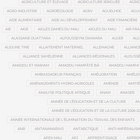
AGRICULTURE ET ÉLEVAGE
AGRICULTURE IRRIGUÉE
AGRIC
AGRO-INDUSTRIE
AGROÉCOLOGIE
AGRV
AGUELHOC
AGU
AIDE ALIMENTAIRE
AIDE AU DÉVELOPPEMENT
AIDE FINANCIÈRE
AIE
AIGE
AIGLES DAMES DU MALI
AIGLES DU MALI
AIR FR
ALASSANE OUATTARA
ALFOUSSEYNI DIAWARA
ALGER
ALG
ALIOUNE TINE
ALLAITEMENT MATERNEL
ALLEMAGNE
ALLIANC
ALLIANCE SAHÉLIENNE
ALLIANCES RÉGIONALES
ALOUSSÉ
AMADOU ET MARIAM
AMADOU HAMPÂTÉ BÂ
AMADOU HAMPAT
AMBASSADEUR FRANÇAIS
AMÉLIORATION
AMÉLIO
AMÉNAGEMENTS HYDRO-AGRICOLES
AMENDE
AMITIÉ
ANALYSE POLITIQUE AFRIQUE
ANAM
ANASER
ANNÉE DE L’ÉDUCATION ET DE LA CULTURE
AN
ANNÉE DE L’ÉDUCATION ET DE LA CULTURE 2026-20
ANNÉE INTERNATIONALE DE L'ÉLIMINATION DU TRAVAIL DES ENFANTS
ANR
ANTANANARIVO
ANTARCTIQUE
ANTI-IMPÉRIALIS
APEX MALI
APJ
APPRENTISSAGE
APPRO