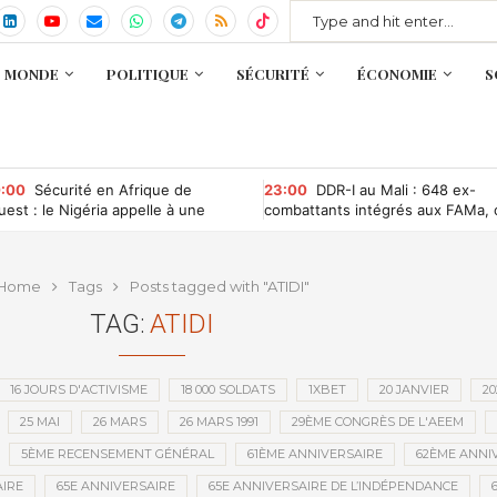
MONDE
POLITIQUE
SÉCURITÉ
ÉCONOMIE
S
:00
Sécurité en Afrique de
23:00
DDR-I au Mali : 648 ex-
Ouest : le Nigéria appelle à une
combattants intégrés aux FAMa, 
opération entre la CEDEAO et
qu’il faut retenir
ES
Home
Tags
Posts tagged with "ATIDI"
TAG:
ATIDI
16 JOURS D'ACTIVISME
18 000 SOLDATS
1XBET
20 JANVIER
20
25 MAI
26 MARS
26 MARS 1991
29ÈME CONGRÈS DE L'AEEM
5ÈME RECENSEMENT GÉNÉRAL
61ÈME ANNIVERSAIRE
62ÈME ANNI
IRE
65E ANNIVERSAIRE
65E ANNIVERSAIRE DE L’INDÉPENDANCE