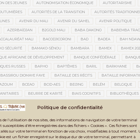
ON DES JEUNES
AUTONOMISATION ÉCONOMIQUE
AUTORITARISME
OUTUMIÈRES
AUTORITÉS DE LA TRANSITION
AUTORITÉS TRADITIONNE
EUNES
AVENIR DU MALI
AVENIR DU SAHEL
AVENIR POLITIQUE
AZERBAÏDJAN
B2GOLD MALI
BABA DAKONO
BABEMBA TRAO
CCALAURÉAT MALI
BACODJICORONI
BAD
BADEA
BAH NDA
O SÉCURITÉ
BAMAKO-SÉNOU
BAMBARA
BAMEX
BAMEX 20
UE AFRICAINE DE DÉVELOPPEMENT
BANQUE CONFÉDÉRALE
BANQUE
QUES RUSSES
BAPHO
BAPTÊMES
BARIL
BARKHANE
B
BASSIROU DIOMAYE FAYE
BATAILLE DES RÉCITS
BATAILLE INFORMAT
AZOUM
BCEAO
BCID-AES
BEIJING
BELÉM
BELGIQUE
ANITAIRES
BEURRE DE KARITÉ
BIAIS COGNITIFS
BIBLIOTHÈQUES
BIENNALE ARTISTIQUE ET CULTURELLE
BIENNALE ARTISTIQUE ET CUL
Politique de confidentialité
IENNALE ARTISTIQUE ET CULTURELLE TOMBOUCTOU 2025
BIENNALE DE T
s de l’utilisation de nos sites, des informations de navigation de votre terminal
LAN DES ACTIVITÉS
BILAN ET PERSPECTIVES
BILAN HUMAIN
BIN
t susceptibles d’être enregistrées dans des fichiers « Cookies ». Ces fichiers sont
TAUX
BLASPHÈME
BLÉ
BLÉ RUSSE
BLESSÉS
BLESSÉS D
tallés sur votre terminal en fonction de vos choix, modifiables à tout moment.
kie est un fichier enregistré sur le disque dur de votre terminal, permettant à
BNDA
BOAD
BOBO-DIOULASSO
BOGOLAN
BOKO HARAM