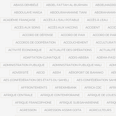
ABASS DEMBÉLÉ
ABDEL FATTAH AL-BURHAN
ABDELMADJI
ABDOULAYE MAÏGA
ABDOURAHAMANE TIANI
ABDRAHAMANE
ACADÉMIE FRANÇAISE
ACCÈS À L'EAU POTABLE
ACCÈS À L’EAU
ACCÈS AUX SOINS
ACCÈS AUX VACCINS
ACCIDENT
ACCI
ACCORD DE DÉFENSE
ACCORD DE PAIX
ACCORD DE PAR
ACCORDS DE COOPÉRATION
ACCOUCHEMENT
ACCULTURAT
ACTIVITÉ ÉCONOMIQUE
ACTUALITÉ DES OPÉRATIONS
ACTUALITÉ
ADAPTATION CLIMATIQUE
ADDIS-ABEBA
ADEMA-PASJ
ADMINISTRATION PUBLIQUE
ADMINISTRATION PUBLIQUE MALI
ADM
ADVERSITÉ
AECID
AEEM
AÉROPORT DE BAMAKO
AÉ
AES (CONFÉDÉRATION DES ÉTATS DU SAHEL)
AES CONFÉDÉRATION SAH
AFFRONTEMENTS
AFREXIMBANK
AFRICA CDC
AFR
AFRIQUE CENTRALE
AFRIQUE CONTEMPORAINE
AFRIQUE DE L’OUES
AFRIQUE FRANCOPHONE
AFRIQUE SUBSAHARIENNE
AFRI
AGRESSION
AGRESSION ASSIMI GOITA
AGRICULTEURS