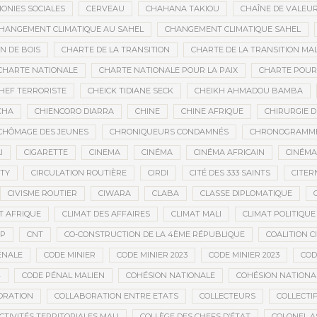
ONIES SOCIALES
CERVEAU
CHAHANA TAKIOU
CHAÎNE DE VALEU
HANGEMENT CLIMATIQUE AU SAHEL
CHANGEMENT CLIMATIQUE SAHEL
 DE BOIS
CHARTE DE LA TRANSITION
CHARTE DE LA TRANSITION MAL
CHARTE NATIONALE
CHARTE NATIONALE POUR LA PAIX
CHARTE POUR 
HEF TERRORISTE
CHEICK TIDIANE SECK
CHEIKH AHMADOU BAMBA
CHA
CHIENCORO DIARRA
CHINE
CHINE AFRIQUE
CHIRURGIE 
CHÔMAGE DES JEUNES
CHRONIQUEURS CONDAMNÉS
CHRONOGRAMME 
I
CIGARETTE
CINEMA
CINÉMA
CINÉMA AFRICAIN
CINÉM
ITY
CIRCULATION ROUTIÈRE
CIRDI
CITÉ DES 333 SAINTS
CITER
CIVISME ROUTIER
CIWARA
CLABA
CLASSE DIPLOMATIQUE
T AFRIQUE
CLIMAT DES AFFAIRES
CLIMAT MALI
CLIMAT POLITIQUE
SP
CNT
CO-CONSTRUCTION DE LA 4ÈME RÉPUBLIQUE
COALITION 
ÉNALE
CODE MINIER
CODE MINIER 2023
CODE MINIER 2023
COD
4
CODE PÉNAL MALIEN
COHÉSION NATIONALE
COHÉSION NATIONA
ORATION
COLLABORATION ENTRE ETATS
COLLECTEURS
COLLECTI
CTIVITÉS TERRITORIALES MALI
COLLÈGE DES CHEFS D’ÉTAT
COLONEL A