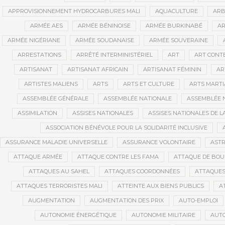
APPROVISIONNEMENT HYDROCARBURES MALI
AQUACULTURE
ARB
ARMÉE AES
ARMÉE BÉNINOISE
ARMÉE BURKINABÉ
AR
ARMÉE NIGÉRIANE
ARMÉE SOUDANAISE
ARMÉE SOUVERAINE
ARRESTATIONS
ARRÊTÉ INTERMINISTÉRIEL
ART
ART CONT
ARTISANAT
ARTISANAT AFRICAIN
ARTISANAT FÉMININ
AR
ARTISTES MALIENS
ARTS
ARTS ET CULTURE
ARTS MART
ASSEMBLÉE GÉNÉRALE
ASSEMBLÉE NATIONALE
ASSEMBLÉE 
ASSIMILATION
ASSISES NATIONALES
ASSISES NATIONALES DE 
ASSOCIATION BÉNÉVOLE POUR LA SOLIDARITÉ INCLUSIVE
ASSURANCE MALADIE UNIVERSELLE
ASSURANCE VOLONTAIRE
AST
ATTAQUE ARMÉE
ATTAQUE CONTRE LES FAMA
ATTAQUE DE BOU
ATTAQUES AU SAHEL
ATTAQUES COORDONNÉES
ATTAQUES
ATTAQUES TERRORISTES MALI
ATTEINTE AUX BIENS PUBLICS
A
AUGMENTATION
AUGMENTATION DES PRIX
AUTO-EMPLOI
AUTONOMIE ÉNERGÉTIQUE
AUTONOMIE MILITAIRE
AUTO