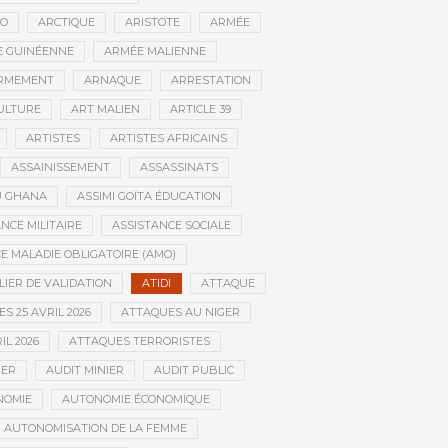
CO
ARCTIQUE
ARISTOTE
ARMÉE
 GUINÉENNE
ARMÉE MALIENNE
RMEMENT
ARNAQUE
ARRESTATION
CULTURE
ART MALIEN
ARTICLE 39
ARTISTES
ARTISTES AFRICAINS
ASSAINISSEMENT
ASSASSINATS
AU GHANA
ASSIMI GOÏTA ÉDUCATION
NCE MILITAIRE
ASSISTANCE SOCIALE
 MALADIE OBLIGATOIRE (AMO)
LIER DE VALIDATION
ATIDI
ATTAQUE
S 25 AVRIL 2026
ATTAQUES AU NIGER
IL 2026
ATTAQUES TERRORISTES
IER
AUDIT MINIER
AUDIT PUBLIC
NOMIE
AUTONOMIE ÉCONOMIQUE
AUTONOMISATION DE LA FEMME