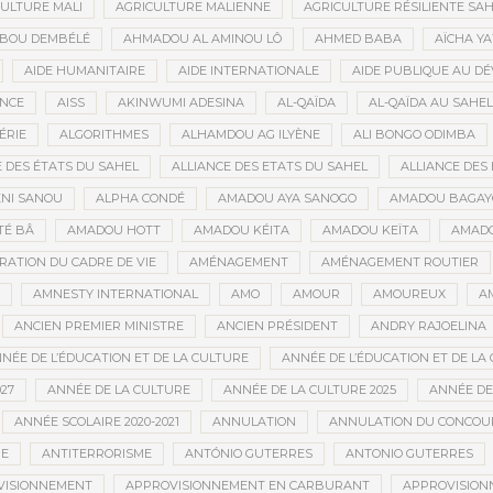
ULTURE MALI
AGRICULTURE MALIENNE
AGRICULTURE RÉSILIENTE SA
IBOU DEMBÉLÉ
AHMADOU AL AMINOU LÔ
AHMED BABA
AÏCHA Y
AIDE HUMANITAIRE
AIDE INTERNATIONALE
AIDE PUBLIQUE AU D
ANCE
AISS
AKINWUMI ADESINA
AL-QAÏDA
AL-QAÏDA AU SAHEL
ÉRIE
ALGORITHMES
ALHAMDOU AG ILYÈNE
ALI BONGO ODIMBA
E DES ÉTATS DU SAHEL
ALLIANCE DES ETATS DU SAHEL
ALLIANCE DES 
NI SANOU
ALPHA CONDÉ
AMADOU AYA SANOGO
AMADOU BAGAY
É BÂ
AMADOU HOTT
AMADOU KÉITA
AMADOU KEÏTA
AMADO
RATION DU CADRE DE VIE
AMÉNAGEMENT
AMÉNAGEMENT ROUTIER
AMNESTY INTERNATIONAL
AMO
AMOUR
AMOUREUX
A
ANCIEN PREMIER MINISTRE
ANCIEN PRÉSIDENT
ANDRY RAJOELINA
NÉE DE L’ÉDUCATION ET DE LA CULTURE
ANNÉE DE L’ÉDUCATION ET DE LA 
27
ANNÉE DE LA CULTURE
ANNÉE DE LA CULTURE 2025
ANNÉE DE
ANNÉE SCOLAIRE 2020-2021
ANNULATION
ANNULATION DU CONCOUR
ME
ANTITERRORISME
ANTÓNIO GUTERRES
ANTONIO GUTERRES
VISIONNEMENT
APPROVISIONNEMENT EN CARBURANT
APPROVISION