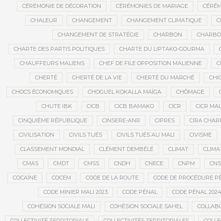
CÉRÉMONIE DE DÉCORATION
CÉRÉMONIES DE MARIAGE
CÉRÉM
CHALEUR
CHANGEMENT
CHANGEMENT CLIMATIQUE
C
CHANGEMENT DE STRATÉGIE
CHARBON
CHARBON
CHARTE DES PARTIS POLITIQUES
CHARTE DU LIPTAKO-GOURMA
CHAUFFEURS MALIENS
CHEF DE FILE OPPOSITION MALIENNE
C
CHERTÉ
CHERTÉ DE LA VIE
CHERTÉ DU MARCHÉ
CHI
CHOCS ÉCONOMIQUES
CHOGUEL KOKALLA MAÏGA
CHÔMAGE
CHUTE IBK
CICB
CICB BAMAKO
CICR
CICR MAL
CINQUIÈME RÉPUBLIQUE
CINSERE-ANR
CIPRES
CIRA CHAR
CIVILISATION
CIVILS TUÉS
CIVILS TUÉS AU MALI
CIVISME
CLASSEMENT MONDIAL
CLÉMENT DEMBÉLÉ
CLIMAT
CLIMA
CMAS
CMDT
CMSS
CNDH
CNECE
CNPM
CN
COCAÏNE
COCEM
CODE DE LA ROUTE
CODE DE PROCÉDURE P
CODE MINIER MALI 2023
CODE PÉNAL
CODE PÉNAL 202
COHÉSION SOCIALE MALI
COHÉSION SOCIALE SAHEL
COLLAB
COLLECTIVITÉ TERRITORIALE
COLLECTIVITÉS TERRITORIALES
COLLE