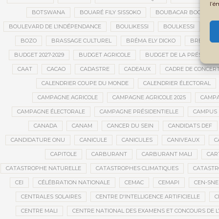
l’é
BOTSWANA
BOUARÉ FILY SISSOKO
BOUBACAR BOCOUM
BOULEVARD DE L’INDÉPENDANCE
BOULIKESSI
BOULKESSI
BO
BOZO
BRASSAGE CULTUREL
BRÉMA ELY DICKO
BRÉSIL
BUDGET 2027-2029
BUDGET AGRICOLE
BUDGET DE LA PRÉSIDENC
CAAT
CACAO
CADASTRE
CADEAUX
CADRE DE CONCER
CALENDRIER COUPE DU MONDE
CALENDRIER ÉLECTORAL
CAMPAGNE AGRICOLE
CAMPAGNE AGRICOLE 2025
CAMPA
CAMPAGNE ÉLECTORALE
CAMPAGNE PRÉSIDENTIELLE
CAMPUS 
CANADA
CANAM
CANCER DU SEIN
CANDIDATS DEF
CANDIDATURE ONU
CANICULE
CANICULES
CANIVEAUX
C
CAPITOLE
CARBURANT
CARBURANT MALI
CAR
CATASTROPHE NATURELLE
CATASTROPHES CLIMATIQUES
CATASTR
CEI
CÉLÉBRATION NATIONALE
CEMAC
CEMAPI
CEN-SN
CENTRALES SOLAIRES
CENTRE D'INTELLIGENCE ARTIFICIELLE
C
CENTRE MALI
CENTRE NATIONAL DES EXAMENS ET CONCOURS DE L