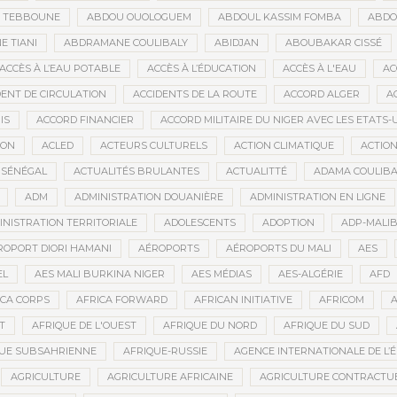
D TEBBOUNE
ABDOU OUOLOGUEM
ABDOUL KASSIM FOMBA
ABDO
 TIANI
ABDRAMANE COULIBALY
ABIDJAN
ABOUBAKAR CISSÉ
ACCÈS À L’EAU POTABLE
ACCÈS À L’ÉDUCATION
ACCÈS À L'EAU
AC
DENT DE CIRCULATION
ACCIDENTS DE LA ROUTE
ACCORD ALGER
A
IS
ACCORD FINANCIER
ACCORD MILITAIRE DU NIGER AVEC LES ETATS-
ION
ACLED
ACTEURS CULTURELS
ACTION CLIMATIQUE
ACTIO
 SÉNÉGAL
ACTUALITÉS BRULANTES
ACTUALITTÉ
ADAMA COULIBA
ADM
ADMINISTRATION DOUANIÈRE
ADMINISTRATION EN LIGNE
INISTRATION TERRITORIALE
ADOLESCENTS
ADOPTION
ADP-MALI
ROPORT DIORI HAMANI
AÉROPORTS
AÉROPORTS DU MALI
AES
EL
AES MALI BURKINA NIGER
AES MÉDIAS
AES-ALGÉRIE
AFD
ICA CORPS
AFRICA FORWARD
AFRICAN INITIATIVE
AFRICOM
A
T
AFRIQUE DE L'OUEST
AFRIQUE DU NORD
AFRIQUE DU SUD
QUE SUBSAHRIENNE
AFRIQUE-RUSSIE
AGENCE INTERNATIONALE DE L’
AGRICULTURE
AGRICULTURE AFRICAINE
AGRICULTURE CONTRACTU