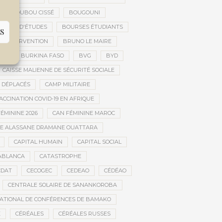
BOUBOU CISSÉ
BOUGOUNI
URSES D'ÉTUDES
BOURSES ÉTUDIANTS
S
 D’INTERVENTION
BRUNO LE MAIRE
AL
BURKINA FASO
BVG
BYD
CAISSE MALIENNE DE SÉCURITÉ SOCIALE
 DÉPLACÉS
CAMP MILITAIRE
CCINATION COVID-19 EN AFRIQUE
ÉMININE 2026
CAN FÉMININE MAROC
DE ALASSANE DRAMANE OUATTARA
CAPITAL HUMAIN
CAPITAL SOCIAL
ABLANCA
CATASTROPHE
CDAT
CECOGEC
CEDEAO
CÉDÉAO
CENTRALE SOLAIRE DE SANANKOROBA
ATIONAL DE CONFÉRENCES DE BAMAKO
E
CÉRÉALES
CÉRÉALES RUSSES