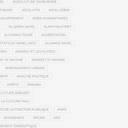
HEL
AGRICULTURE SAHÉLIENNE
ATABARY
AÏD EL-FITR
AÏD EL-KÉBIR
ÉVELOPPEMENT
AIDES HUMANITAIRES
AL-QAÏDA SAHEL
ALAIN MAUFINET
ALI FARKA TOURÉ
ALIMENTATION
ÉTATS DU SAHEL (AES)
ALLIANCE SAHEL
OKO
AMADOU ET LES AUTRES
U SY SAVANÉ
AMADOU SY SAVANE
AMÉNAGEMENT URBAIN
MRTP
ANALYSE POLITIQUE
ANÉFIS
ANKARA
CULTURE 2026-2027
 LA CULTURE MALI
S DE LA FONCTION PUBLIQUE
ANPE
APAISEMENT
APCAM
APD
NEMENT ÉNERGÉTIQUE