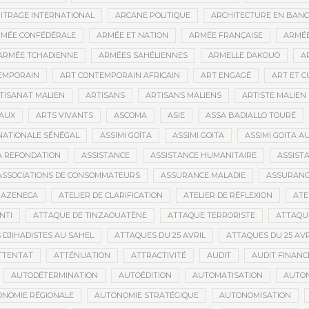
ITRAGE INTERNATIONAL
ARCANE POLITIQUE
ARCHITECTURE EN BAN
MÉE CONFÉDÉRALE
ARMÉE ET NATION
ARMÉE FRANÇAISE
ARMÉE
ARMÉE TCHADIENNE
ARMÉES SAHÉLIENNES
ARMELLE DAKOUO
A
EMPORAIN
ART CONTEMPORAIN AFRICAIN
ART ENGAGÉ
ART ET 
TISANAT MALIEN
ARTISANS
ARTISANS MALIENS
ARTISTE MALIEN
IAUX
ARTS VIVANTS
ASCOMA
ASIE
ASSA BADIALLO TOURÉ
NATIONALE SÉNÉGAL
ASSIMI GOÏTA
ASSIMI GOITA
ASSIMI GOITA 
LA REFONDATION
ASSISTANCE
ASSISTANCE HUMANITAIRE
ASSISTA
ASSOCIATIONS DE CONSOMMATEURS
ASSURANCE MALADIE
ASSURANCE
RAZENECA
ATELIER DE CLARIFICATION
ATELIER DE RÉFLEXION
ATE
NTI
ATTAQUE DE TINZAOUATÈNE
ATTAQUE TERRORISTE
ATTAQUE
 DJIHADISTES AU SAHEL
ATTAQUES DU 25 AVRIL
ATTAQUES DU 25 AVR
TTENTAT
ATTÉNUATION
ATTRACTIVITÉ
AUDIT
AUDIT FINANC
AUTODÉTERMINATION
AUTOÉDITION
AUTOMATISATION
AUTO
NOMIE RÉGIONALE
AUTONOMIE STRATÉGIQUE
AUTONOMISATION