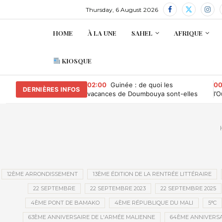
Thursday, 6 August 2026
HOME
À LA UNE
SAHEL
AFRIQUE
KIOSQUE
02:00
Guinée : de quoi les
00
DERNIÈRES INFOS
vacances de Doumbouya sont-elles
l’
le nom ?
co
l’A
12ÈME ARRONDISSEMENT
13ÈME ÉDITION DE LA RENTRÉE LITTÉRAIRE
22 SEPTEMBRE
22 SEPTEMBRE 2023
22 SEPTEMBRE 2025
4ÈME PONT DE BAMAKO
4ÈME RÉPUBLIQUE DU MALI
5°C
63ÈME ANNIVERSAIRE DE L'ARMÉE MALIENNE
64ÈME ANNIVERSA