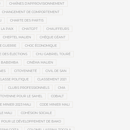
R
CHAÎNES D’APPROVISIONNEMENT
CHANGEMENT DE COMPORTEMENT
I
CHARTE DES PARTIS
LA PAIX
CHATGPT
CHAUFFEURS
CHEPTEL MALIEN
CHÈQUE GÉANT
DE GUERRE
CHOC ÉCONOMIQUE
DES ÉLECTIONS
CHU GABRIEL TOURÉ
A BABEMBA
CINÉMA MALIEN
NES
CITOYENNETÉ
CIVIL DE SAN
CLASSE POLITIQUE
CLASSEMENT 2021
CLUBS PROFESSIONNELS
CMA
CITOYENNE POUR LE SAHEL
COBALT
E MINIER 2023 MALI
CODE MINIER MALI
LE MALI
COHÉSION SOCIALE
F POUR LE DÉVELOPPEMENT DE BAKO
SSIMI GOÏTA
COLONEL LASSINA TOGOLA