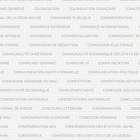
ANE DEMBÉLÉ
COLONISATION
COLONISATION FRANÇAISE
COMATE
AL DE LA CROIX-ROUGE
COMMANDE PUBLIQUE
COMMÉMORATION
COMMERCE
COMMERCE EXTÉRIEUR
COMMERCE INTERNATIONAL
IE AFRIQUE
COMMERCES
COMMERCIALISATION
COMMISSARIAT 5
ON D’APPEL
COMMISSION DE RÉDACTION
COMMISSION ÉLECTORALE
COMMUNAUTÉ CHRÉTIENNE
COMMUNAUTÉ ÉCONOMIQUE DES ETATS DE L'
MANE
COMMUNE I BAMAKO
COMMUNE VI
COMMUNICATION
LE
COMMUNICATION INSTITUTIONNELLE
COMMUNICATION POLITIQUE
COMPAGNIE AÉRIENNE DU MALI
COMPÉTITION
COMPÉTITION ARTIST
COMPÉTITIVITÉ ÉCONOMIQUE
COMPLÉMENTARITÉ
COMPLEXE INDUSTRI
CONCERTATION NATIONALE
CONCERTATIONS NATIONALES
CONCLUSI
TIONAL DE POÉSIE
CONCOURS LITTÉRAIRE
CONDAMNATION
COND
E MALI
CONDAMNATION JUDICIAIRE
CONDITION FÉMININE
CONDIT
AVAIL
CONFÉDÉRATION AES
CONFÉDÉRATION DES ETATS DU SAHEL
AHEL
CONFÉRENCE
CONFÉRENCE DES CHEFS ETAT DE LA CEDEAO