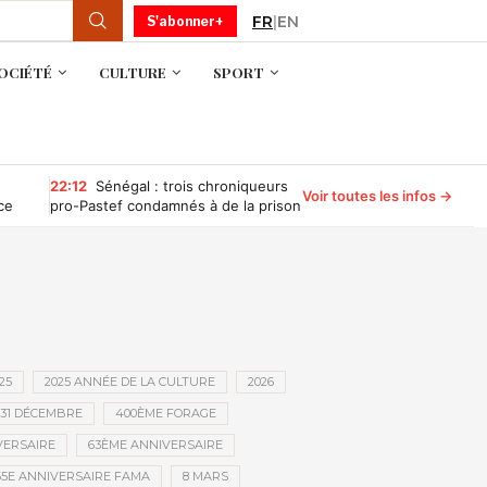
FR
|
EN
S'abonner+
OCIÉTÉ
CULTURE
SPORT
22:12
Sénégal : trois chroniqueurs
Voir toutes les infos →
ce
pro-Pastef condamnés à de la prison
ferme pour « offense » au président
Diomaye Faye
25
2025 ANNÉE DE LA CULTURE
2026
31 DÉCEMBRE
400ÈME FORAGE
VERSAIRE
63ÈME ANNIVERSAIRE
65E ANNIVERSAIRE FAMA
8 MARS