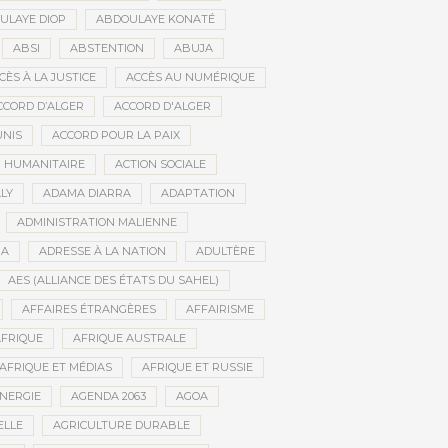
ULAYE DIOP
ABDOULAYE KONATÉ
ABSI
ABSTENTION
ABUJA
CÈS À LA JUSTICE
ACCÈS AU NUMÉRIQUE
CCORD D’ALGER
ACCORD D'ALGER
UNIS
ACCORD POUR LA PAIX
N HUMANITAIRE
ACTION SOCIALE
LY
ADAMA DIARRA
ADAPTATION
ADMINISTRATION MALIENNE
BA
ADRESSE À LA NATION
ADULTÈRE
AES (ALLIANCE DES ÉTATS DU SAHEL)
AFFAIRES ÉTRANGÈRES
AFFAIRISME
FRIQUE
AFRIQUE AUSTRALE
AFRIQUE ET MÉDIAS
AFRIQUE ET RUSSIE
ÉNERGIE
AGENDA 2063
AGOA
ELLE
AGRICULTURE DURABLE