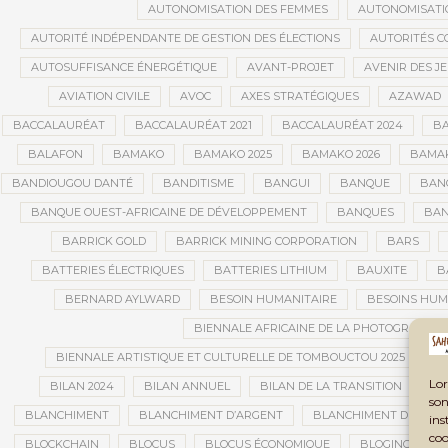
AUTONOMISATION DES FEMMES
AUTONOMISATI
AUTORITÉ INDÉPENDANTE DE GESTION DES ÉLECTIONS
AUTORITÉS C
AUTOSUFFISANCE ÉNERGÉTIQUE
AVANT-PROJET
AVENIR DES J
AVIATION CIVILE
AVOC
AXES STRATÉGIQUES
AZAWAD
BACCALAURÉAT
BACCALAURÉAT 2021
BACCALAURÉAT 2024
BA
BALAFON
BAMAKO
BAMAKO 2025
BAMAKO 2026
BAMAK
BANDIOUGOU DANTÉ
BANDITISME
BANGUI
BANQUE
BANQ
BANQUE OUEST-AFRICAINE DE DÉVELOPPEMENT
BANQUES
BAN
BARRICK GOLD
BARRICK MINING CORPORATION
BARS
BATTERIES ÉLECTRIQUES
BATTERIES LITHIUM
BAUXITE
B
BERNARD AYLWARD
BESOIN HUMANITAIRE
BESOINS HUM
BIENNALE AFRICAINE DE LA PHOTOGRAPHIE
BIENNALE ARTISTIQUE ET CULTURELLE DE TOMBOUCTOU 2025
B
Lor
BILAN 2024
BILAN ANNUEL
BILAN DE LA TRANSITION
BI
son
BLANCHIMENT
BLANCHIMENT D’ARGENT
BLANCHIMENT DE CAPI
ins
coo
BLOCKCHAIN
BLOCUS
BLOCUS ÉCONOMIQUE
BLOGING