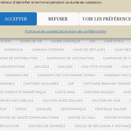
metteur d’identifier le terminal pendant sa durée de validation.
BOUBACAR DIANÉ
BOUBACAR DOUMBIA
BOUBACAR MAO DIANÉ
URAKÉBOUGOU
BOUREM
BOURÉMA KANSAYE
BOURSES
BO
ACCEPTER
REFUSER
VOIR LES PRÉFÉRENCE
BRICE OLIGUI NGUEMA
BRICS
BRICS AFRIQUE
BRIGADE MOBILE
Politique de cookies
Déclaration de confidentialité
E
BUDGET NATIONAL
BUMDA
BUREAU DU VÉRIFICATEUR GÉNÉR
TATION
CADRE DE VIE
CADRE JURIDIQUE
CAF
CAFÉ PHILO
CAMEROUN
CAMIONS-CITERNES
CAMP DE RÉFUGIÉS
CAMP DES
GNE DE DISTRIBUTION
CAMPAGNE DE VACCINATION
CAMPAGNE DE VA
UNIVERSITAIRE
CAN 2023
CAN 2025
CAN CÔTE D'IVOIRE
CAN F
CANDIDATURE
CANDIDATURE D'OUSMANE SONKO
CANDIDATURE 
ANNABIS
CANTINES SCOLAIRES
CAP
CAPITAINE IBRAHIM TRAORÉ
TE D’IDENTITÉ BIOMÉTRIQUE
CARTE NINA
CARTONS ROUGES
CAS
OPHES NATURELLES
CAUTION 10 000 DOLLARS
CAUTION DE VISA
ESUP
CENOU
CENSURE
CENTRAFRIQUE
CENTRALE SOLAIRE
ENTRE DE SANTÉ COMMUNAUTAIRE
CENTRE DU MALI
CENTRE INTERN
’ÉDUCATION
CENTRES DE DONNÉES
CERCLE DE RÉFLEXION À DISTANC