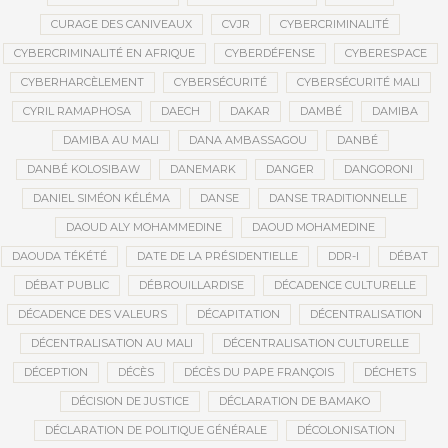
CURAGE DES CANIVEAUX
CVJR
CYBERCRIMINALITÉ
CYBERCRIMINALITÉ EN AFRIQUE
CYBERDÉFENSE
CYBERESPACE
CYBERHARCÈLEMENT
CYBERSÉCURITÉ
CYBERSÉCURITÉ MALI
CYRIL RAMAPHOSA
DAECH
DAKAR
DAMBÉ
DAMIBA
DAMIBA AU MALI
DANA AMBASSAGOU
DANBÉ
DANBÉ KOLOSIBAW
DANEMARK
DANGER
DANGORONI
DANIEL SIMÉON KÉLÉMA
DANSE
DANSE TRADITIONNELLE
DAOUD ALY MOHAMMEDINE
DAOUD MOHAMEDINE
DAOUDA TÉKÉTÉ
DATE DE LA PRÉSIDENTIELLE
DDR-I
DÉBAT
DÉBAT PUBLIC
DÉBROUILLARDISE
DÉCADENCE CULTURELLE
DÉCADENCE DES VALEURS
DÉCAPITATION
DÉCENTRALISATION
DÉCENTRALISATION AU MALI
DÉCENTRALISATION CULTURELLE
DÉCEPTION
DÉCÈS
DÉCÈS DU PAPE FRANÇOIS
DÉCHETS
DÉCISION DE JUSTICE
DÉCLARATION DE BAMAKO
DÉCLARATION DE POLITIQUE GÉNÉRALE
DÉCOLONISATION