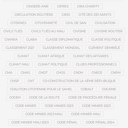
CINSERE-ANR
CIPRES
CIRA CHARITY
CIRCULATION ROUTIÈRE
CIRDI
CITÉ DES 333 SAINTS
CITERNES
CITOYENNETÉ
CIVIL DE SAN
CIVILISATION
CIVILS TUÉS
CIVILS TUÉS AU MALI
CIVISME
CIVISME ROUTIER
CIWARA
CLABA
CLASSE DIPLOMATIQUE
CLASSE POLITIQUE
CLASSEMENT 2021
CLASSEMENT MONDIAL
CLÉMENT DEMBÉLÉ
CLIMAT
CLIMAT AFRIQUE
CLIMAT DES AFFAIRES
CLIMAT MALI
CLIMAT POLITIQUE
CLUBS PROFESSIONNELS
CMA
CMAS
CMDT
CMSS
CNDH
CNECE
CNPM
CNSP
CNT
CO-CONSTRUCTION DE LA 4ÈME RÉPUBLIQUE
COALITION CITOYENNE POUR LE SAHEL
COBALT
COCAÏNE
COCEM
CODE DE LA ROUTE
CODE DE PROCÉDURE PÉNALE
CODE MINIER
CODE MINIER 2023
CODE MINIER 2023
CODE MINIER 2023 MALI
CODE MINIER MALI
CODE MINIER MALI 2023
CODE PÉNAL
CODE PÉNAL 2024