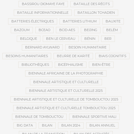
BASSIROU DIOMAYE FAYE
BATAILLE DES RÉCITS
BATAILLE INFORMATIONNELLE
BATAILLON TCHADIEN
BATTERIES ÉLECTRIQUES
BATTERIES LITHIUM
BAUXITE
BAZOUM
BCEAO
BCID-AES
BEIJING
BELÉM
BELGIQUE
BEN LE CERVEAU
BÉNIN
BER
BERNARD AYLWARD
BESOIN HUMANITAIRE
BESOINS HUMANITAIRES
BEURRE DE KARITÉ
BIAIS COGNITIFS
BIBLIOTHÈQUES
BICÉPHALISME
BIEN-ÊTRE
BIENNALE AFRICAINE DE LA PHOTOGRAPHIE
BIENNALE ARTISTIQUE ET CULTURELLE
BIENNALE ARTISTIQUE ET CULTURELLE 2025
BIENNALE ARTISTIQUE ET CULTURELLE DE TOMBOUCTOU 2025
BIENNALE ARTISTIQUE ET CULTURELLE TOMBOUCTOU 2025
BIENNALE DE TOMBOUCTOU
BIENNALE SPORTIVE MALI
BIG DATA
BILAN
BILAN 2024
BILAN ANNUEL