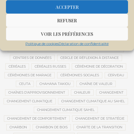
CENTRALE SOLAIRE DE SANANKOROBA
CENTRALES SOLAIRES
ACCEPTER
CENTRE D'INTELLIGENCE ARTIFICIELLE
REFUSER
CENTRE DE SANTÉ COMMUNAUTAIRE
CENTRE DU MALI
CENTRE INTERNATIONAL DE CONFÉRENCES DE BAMAKO
VOIR LES PRÉFÉRENCES
CENTRE MALI
Politique de cookies
Déclaration de confidentialité
CENTRE NATIONAL DES EXAMENS ET CONCOURS DE L’ÉDUCATION
CENTRES DE DONNÉES
CERCLE DE RÉFLEXION À DISTANCE
CÉRÉALES
CÉRÉALES RUSSES
CÉRÉMONIE DE DÉCORATION
CÉRÉMONIES DE MARIAGE
CÉRÉMONIES SOCIALES
CERVEAU
CEUTA
CHAHANA TAKIOU
CHAÎNE DE VALEUR
CHAÎNES D’APPROVISIONNEMENT
CHALEUR
CHANGEMENT
CHANGEMENT CLIMATIQUE
CHANGEMENT CLIMATIQUE AU SAHEL
CHANGEMENT CLIMATIQUE SAHEL
CHANGEMENT DE COMPORTEMENT
CHANGEMENT DE STRATÉGIE
CHARBON
CHARBON DE BOIS
CHARTE DE LA TRANSITION