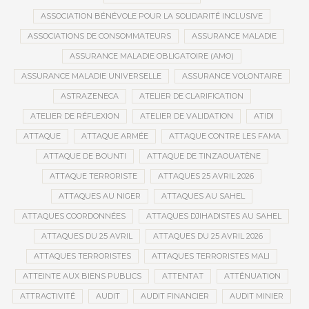
ASSOCIATION BÉNÉVOLE POUR LA SOLIDARITÉ INCLUSIVE
ASSOCIATIONS DE CONSOMMATEURS
ASSURANCE MALADIE
ASSURANCE MALADIE OBLIGATOIRE (AMO)
ASSURANCE MALADIE UNIVERSELLE
ASSURANCE VOLONTAIRE
ASTRAZENECA
ATELIER DE CLARIFICATION
ATELIER DE RÉFLEXION
ATELIER DE VALIDATION
ATIDI
ATTAQUE
ATTAQUE ARMÉE
ATTAQUE CONTRE LES FAMA
ATTAQUE DE BOUNTI
ATTAQUE DE TINZAOUATÈNE
ATTAQUE TERRORISTE
ATTAQUES 25 AVRIL 2026
ATTAQUES AU NIGER
ATTAQUES AU SAHEL
ATTAQUES COORDONNÉES
ATTAQUES DJIHADISTES AU SAHEL
ATTAQUES DU 25 AVRIL
ATTAQUES DU 25 AVRIL 2026
ATTAQUES TERRORISTES
ATTAQUES TERRORISTES MALI
ATTEINTE AUX BIENS PUBLICS
ATTENTAT
ATTÉNUATION
ATTRACTIVITÉ
AUDIT
AUDIT FINANCIER
AUDIT MINIER