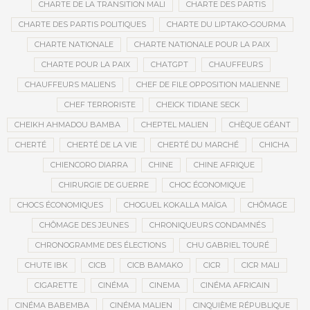
CHARTE DE LA TRANSITION MALI
CHARTE DES PARTIS
CHARTE DES PARTIS POLITIQUES
CHARTE DU LIPTAKO-GOURMA
CHARTE NATIONALE
CHARTE NATIONALE POUR LA PAIX
CHARTE POUR LA PAIX
CHATGPT
CHAUFFEURS
CHAUFFEURS MALIENS
CHEF DE FILE OPPOSITION MALIENNE
CHEF TERRORISTE
CHEICK TIDIANE SECK
CHEIKH AHMADOU BAMBA
CHEPTEL MALIEN
CHÈQUE GÉANT
CHERTÉ
CHERTÉ DE LA VIE
CHERTÉ DU MARCHÉ
CHICHA
CHIENCORO DIARRA
CHINE
CHINE AFRIQUE
CHIRURGIE DE GUERRE
CHOC ÉCONOMIQUE
CHOCS ÉCONOMIQUES
CHOGUEL KOKALLA MAÏGA
CHÔMAGE
CHÔMAGE DES JEUNES
CHRONIQUEURS CONDAMNÉS
CHRONOGRAMME DES ÉLECTIONS
CHU GABRIEL TOURÉ
CHUTE IBK
CICB
CICB BAMAKO
CICR
CICR MALI
CIGARETTE
CINÉMA
CINEMA
CINÉMA AFRICAIN
CINÉMA BABEMBA
CINÉMA MALIEN
CINQUIÈME RÉPUBLIQUE