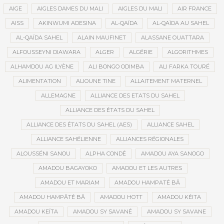
AIGE
AIGLES DAMES DU MALI
AIGLES DU MALI
AIR FRANCE
AISS
AKINWUMI ADESINA
AL-QAÏDA
AL-QAÏDA AU SAHEL
AL-QAÏDA SAHEL
ALAIN MAUFINET
ALASSANE OUATTARA
ALFOUSSEYNI DIAWARA
ALGER
ALGÉRIE
ALGORITHMES
ALHAMDOU AG ILYÈNE
ALI BONGO ODIMBA
ALI FARKA TOURÉ
ALIMENTATION
ALIOUNE TINE
ALLAITEMENT MATERNEL
ALLEMAGNE
ALLIANCE DES ETATS DU SAHEL
ALLIANCE DES ÉTATS DU SAHEL
ALLIANCE DES ÉTATS DU SAHEL (AES)
ALLIANCE SAHEL
ALLIANCE SAHÉLIENNE
ALLIANCES RÉGIONALES
ALOUSSÉNI SANOU
ALPHA CONDÉ
AMADOU AYA SANOGO
AMADOU BAGAYOKO
AMADOU ET LES AUTRES
AMADOU ET MARIAM
AMADOU HAMPATÉ BÂ
AMADOU HAMPÂTÉ BÂ
AMADOU HOTT
AMADOU KÉITA
AMADOU KEÏTA
AMADOU SY SAVANÉ
AMADOU SY SAVANE