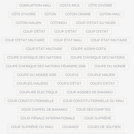
CORRUPTION MALI
COSTA RICA
CÔTE D’IVOIRE
CÔTE D'IVOIRE
COTON
COTON GRAINE
COTON MALI
COTON MALIEN
COTONOU
COUP D'ETAT AU NIGER
COUP D’ÉTAT
COUP D'ÉTAT
COUP D'ETAT
COUP D'ETAT MILITAIRE
COUP ETAT MALI
COUP ÉTAT MILITAIRE
COUP ETAT MILITAIRE
COUPE ASSIMI GOÏTA
COUPE D'AFRIQUE DES NATIONS
COUPE D’AFRIQUE DES NATIONS
COUPE D’AFRIQUE DES NATIONS FÉMININE 2026
COUPE DU MONDE
COUPE DU MONDE 2026
COUPLE
COUPLE MALIEN
COUPLES MALIENS
COUPS D’ÉTAT
COUPS D'ETAT
COUPURE ÉLECTRIQUE
COUR ASSISES DE BAMAKO
COUR CONSTITUTIONNELLE
COUR CONSTITUTIONNELLE DU MALI
COUR D’APPEL DE BAMAKO
COUR DES COMPTES
COUR PÉNALE INTERNATIONALE
COUR SUPRÊME
COUR SUPRÊME DU MALI
COURAGE
COURS DE SOUTIEN