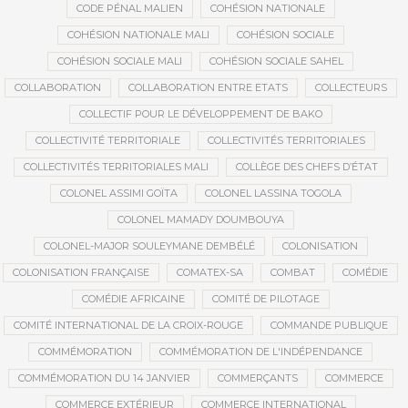
CODE PÉNAL MALIEN
COHÉSION NATIONALE
COHÉSION NATIONALE MALI
COHÉSION SOCIALE
COHÉSION SOCIALE MALI
COHÉSION SOCIALE SAHEL
COLLABORATION
COLLABORATION ENTRE ETATS
COLLECTEURS
COLLECTIF POUR LE DÉVELOPPEMENT DE BAKO
COLLECTIVITÉ TERRITORIALE
COLLECTIVITÉS TERRITORIALES
COLLECTIVITÉS TERRITORIALES MALI
COLLÈGE DES CHEFS D’ÉTAT
COLONEL ASSIMI GOÏTA
COLONEL LASSINA TOGOLA
COLONEL MAMADY DOUMBOUYA
COLONEL-MAJOR SOULEYMANE DEMBÉLÉ
COLONISATION
COLONISATION FRANÇAISE
COMATEX-SA
COMBAT
COMÉDIE
COMÉDIE AFRICAINE
COMITÉ DE PILOTAGE
COMITÉ INTERNATIONAL DE LA CROIX-ROUGE
COMMANDE PUBLIQUE
COMMÉMORATION
COMMÉMORATION DE L'INDÉPENDANCE
COMMÉMORATION DU 14 JANVIER
COMMERÇANTS
COMMERCE
COMMERCE EXTÉRIEUR
COMMERCE INTERNATIONAL