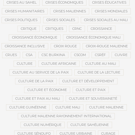
CRISES AU SAHEL
CRISES ÉCONOMIQUES
CRISES ÉDUCATIVES
CRISES HUMANITAIRES
CRISES MALIENNES
CRISES MONDIALES
CRISES POLITIQUES
CRISES SOCIALES
CRISES SOCIALES AU MALI
CRITIQUE
CRITIQUES
CRNC
CROISSANCE
CROISSANCE ÉCONOMIQUE
CROISSANCE ÉCONOMIQUE MALI
CROISSANCE INCLUSIVE
CROIX ROUGE
CROIX-ROUGE MALIENNE
CRUES
CSA
CSC BURKINA
CSCOM
CSRÉF
CUIVRE
CULTURE
CULTURE AFRICAINE
CULTURE AU MALI
CULTURE AU SERVICE DE LA PAIX
CULTURE DE LA LECTURE
CULTURE DE LA PAIX
CULTURE ET DÉVELOPPEMENT
CULTURE ET ÉCONOMIE
CULTURE ET PAIX
CULTURE ET PAIX AU MALI
CULTURE ET SOUVERAINETÉ
CULTURE GUINÉENNE
CULTURE MALI
CULTURE MALIENNE
CULTURE MALIENNE RAYONNEMENT INTERNATIONAL
CULTURE NUMÉRIQUE
CULTURE SAHÉLIENNE
CULTURE SÉNOUFO
CULTURE URBAINE
CURAGE