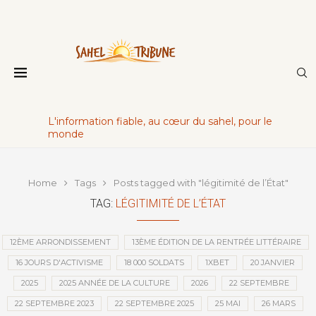
L'information fiable, au cœur du sahel, pour le
monde
Home
Tags
Posts tagged with "légitimité de l’État"
TAG:
LÉGITIMITÉ DE L’ÉTAT
12ÈME ARRONDISSEMENT
13ÈME ÉDITION DE LA RENTRÉE LITTÉRAIRE
16 JOURS D'ACTIVISME
18 000 SOLDATS
1XBET
20 JANVIER
2025
2025 ANNÉE DE LA CULTURE
2026
22 SEPTEMBRE
22 SEPTEMBRE 2023
22 SEPTEMBRE 2025
25 MAI
26 MARS