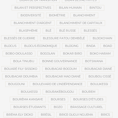
BILAN DE LA TRANSITION
BILAN DES ACTIVITÉS
BILAN ET PERSPECTIVES
BILAN HUMAIN
BINTOU
BIODIVERSITÉ
BIOMÉTRIE
BLANCHIMENT
BLANCHIMENT D’ARGENT
BLANCHIMENT DE CAPITAUX
BLASPHÈME
BLÉ
BLÉ RUSSE
BLESSÉS
BLESSÉS DE GUERRE
BLESSURE FATOU DEMBÉLÉ
BLOCKCHAIN
BLOCUS
BLOCUS ÉCONOMIQUE
BLOGING
BNDA
BOAD
BOBO-DIOULASSO
BOGOLAN
BOKAR BIRO
BOKO HARAM
BOLA TINUBU
BONNE GOUVERNANCE
BOTSWANA
BOUARÉ FILY SISSOKO
BOUBACAR BOCOUM
BOUBACAR DIANÉ
BOUBACAR DOUMBIA
BOUBACAR MAO DIANÉ
BOUBOU CISSÉ
BOUGOUNI
BOULEVARD DE L’INDÉPENDANCE
BOULIKESSI
BOULKESSI
BOURAKÉBOUGOU
BOUREM
BOURÉMA KANSAYE
BOURSES
BOURSES D'ÉTUDES
BOURSES ÉTUDIANTS
BOZO
BRASSAGE CULTUREL
BRÉMA ELY DICKO
BRÉSIL
BRICE OLIGUI NGUEMA
BRICS