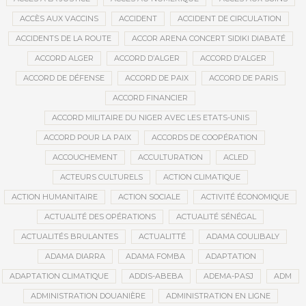
ACCÈS AUX VACCINS
ACCIDENT
ACCIDENT DE CIRCULATION
ACCIDENTS DE LA ROUTE
ACCOR ARENA CONCERT SIDIKI DIABATÉ
ACCORD ALGER
ACCORD D’ALGER
ACCORD D'ALGER
ACCORD DE DÉFENSE
ACCORD DE PAIX
ACCORD DE PARIS
ACCORD FINANCIER
ACCORD MILITAIRE DU NIGER AVEC LES ETATS-UNIS
ACCORD POUR LA PAIX
ACCORDS DE COOPÉRATION
ACCOUCHEMENT
ACCULTURATION
ACLED
ACTEURS CULTURELS
ACTION CLIMATIQUE
ACTION HUMANITAIRE
ACTION SOCIALE
ACTIVITÉ ÉCONOMIQUE
ACTUALITÉ DES OPÉRATIONS
ACTUALITÉ SÉNÉGAL
ACTUALITÉS BRULANTES
ACTUALITTÉ
ADAMA COULIBALY
ADAMA DIARRA
ADAMA FOMBA
ADAPTATION
ADAPTATION CLIMATIQUE
ADDIS-ABEBA
ADEMA-PASJ
ADM
ADMINISTRATION DOUANIÈRE
ADMINISTRATION EN LIGNE