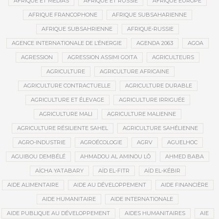
AFRIQUE ET MÉDIAS
AFRIQUE ET RUSSIE
AFRIQUE EUROPE
AFRIQUE FRANCOPHONE
AFRIQUE SUBSAHARIENNE
AFRIQUE SUBSAHRIENNE
AFRIQUE-RUSSIE
AGENCE INTERNATIONALE DE L’ÉNERGIE
AGENDA 2063
AGOA
AGRESSION
AGRESSION ASSIMI GOITA
AGRICULTEURS
AGRICULTURE
AGRICULTURE AFRICAINE
AGRICULTURE CONTRACTUELLE
AGRICULTURE DURABLE
AGRICULTURE ET ÉLEVAGE
AGRICULTURE IRRIGUÉE
AGRICULTURE MALI
AGRICULTURE MALIENNE
AGRICULTURE RÉSILIENTE SAHEL
AGRICULTURE SAHÉLIENNE
AGRO-INDUSTRIE
AGROÉCOLOGIE
AGRV
AGUELHOC
AGUIBOU DEMBÉLÉ
AHMADOU AL AMINOU LÔ
AHMED BABA
AÏCHA YATABARY
AÏD EL-FITR
AÏD EL-KÉBIR
AIDE ALIMENTAIRE
AIDE AU DÉVELOPPEMENT
AIDE FINANCIÈRE
AIDE HUMANITAIRE
AIDE INTERNATIONALE
AIDE PUBLIQUE AU DÉVELOPPEMENT
AIDES HUMANITAIRES
AIE