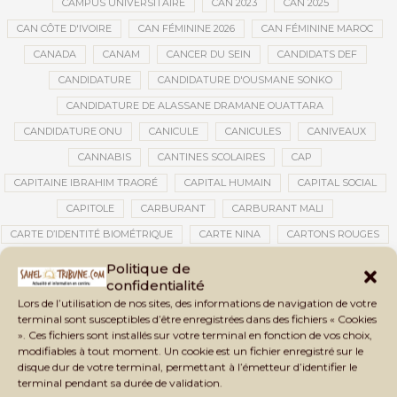
CAMPUS UNIVERSITAIRE
CAN 2023
CAN 2025
CAN CÔTE D'IVOIRE
CAN FÉMININE 2026
CAN FÉMININE MAROC
CANADA
CANAM
CANCER DU SEIN
CANDIDATS DEF
CANDIDATURE
CANDIDATURE D'OUSMANE SONKO
CANDIDATURE DE ALASSANE DRAMANE OUATTARA
CANDIDATURE ONU
CANICULE
CANICULES
CANIVEAUX
CANNABIS
CANTINES SCOLAIRES
CAP
CAPITAINE IBRAHIM TRAORÉ
CAPITAL HUMAIN
CAPITAL SOCIAL
CAPITOLE
CARBURANT
CARBURANT MALI
CARTE D’IDENTITÉ BIOMÉTRIQUE
CARTE NINA
CARTONS ROUGES
CASABLANCA
CATASTROPHE
CATASTROPHE NATURELLE
Politique de
confidentialité
CATASTROPHES CLIMATIQUES
CATASTROPHES NATURELLES
Lors de l’utilisation de nos sites, des informations de navigation de votre
CAUTION 10 000 DOLLARS
CAUTION DE VISA
CDAT
CECOGEC
terminal sont susceptibles d’être enregistrées dans des fichiers « Cookies
». Ces fichiers sont installés sur votre terminal en fonction de vos choix,
CÉDÉAO
CEDEAO
CEI
CÉLÉBRATION NATIONALE
CEMAC
modifiables à tout moment. Un cookie est un fichier enregistré sur le
CEMAPI
CEN-SNESUP
CENOU
CENSURE
disque dur de votre terminal, permettant à l’émetteur d’identifier le
terminal pendant sa durée de validation.
CENTRAFRIQUE
CENTRALE SOLAIRE