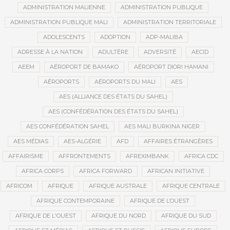
ADMINISTRATION MALIENNE
ADMINISTRATION PUBLIQUE
ADMINISTRATION PUBLIQUE MALI
ADMINISTRATION TERRITORIALE
ADOLESCENTS
ADOPTION
ADP-MALIBA
ADRESSE À LA NATION
ADULTÈRE
ADVERSITÉ
AECID
AEEM
AÉROPORT DE BAMAKO
AÉROPORT DIORI HAMANI
AÉROPORTS
AÉROPORTS DU MALI
AES
AES (ALLIANCE DES ÉTATS DU SAHEL)
AES (CONFÉDÉRATION DES ÉTATS DU SAHEL)
AES CONFÉDÉRATION SAHEL
AES MALI BURKINA NIGER
AES MÉDIAS
AES-ALGÉRIE
AFD
AFFAIRES ÉTRANGÈRES
AFFAIRISME
AFFRONTEMENTS
AFREXIMBANK
AFRICA CDC
AFRICA CORPS
AFRICA FORWARD
AFRICAN INITIATIVE
AFRICOM
AFRIQUE
AFRIQUE AUSTRALE
AFRIQUE CENTRALE
AFRIQUE CONTEMPORAINE
AFRIQUE DE L’OUEST
AFRIQUE DE L'OUEST
AFRIQUE DU NORD
AFRIQUE DU SUD