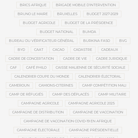
BRICS AFRIQUE
BRIGADE MOBILE D’INTERVENTION
BRUNO LE MAIRE
BRUXELLES
BUDGET 2027-2029
BUDGET AGRICOLE
BUDGET DE LA PRÉSIDENCE
BUDGET NATIONAL
BUMDA
BUREAU DU VÉRIFICATEUR GÉNÉRAL
BURKINA FASO
BVG
BYD
CAAT
CACAO
CADASTRE
CADEAUX
CADRE DE CONCERTATION
CADRE DE VIE
CADRE JURIDIQUE
CAF
CAFÉ PHILO
CAISSE MALIENNE DE SÉCURITÉ SOCIALE
CALENDRIER COUPE DU MONDE
CALENDRIER ÉLECTORAL
CAMEROUN
CAMIONS-CITERNES
CAMP COMPÉTITION MALI
CAMP DE RÉFUGIÉS
CAMP DES DÉPLACÉS
CAMP MILITAIRE
CAMPAGNE AGRICOLE
CAMPAGNE AGRICOLE 2025
CAMPAGNE DE DISTRIBUTION
CAMPAGNE DE VACCINATION
CAMPAGNE DE VACCINATION COVID-19 EN AFRIQUE
CAMPAGNE ÉLECTORALE
CAMPAGNE PRÉSIDENTIELLE