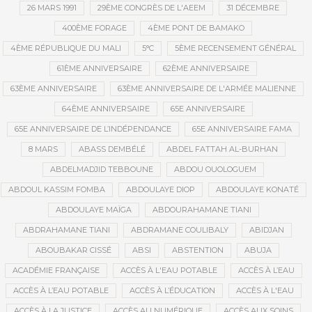
26 MARS 1991
29ÈME CONGRÈS DE L'AEEM
31 DÉCEMBRE
400ÈME FORAGE
4ÈME PONT DE BAMAKO
4ÈME RÉPUBLIQUE DU MALI
5°C
5ÈME RECENSEMENT GÉNÉRAL
61ÈME ANNIVERSAIRE
62ÈME ANNIVERSAIRE
63ÈME ANNIVERSAIRE
63ÈME ANNIVERSAIRE DE L'ARMÉE MALIENNE
64ÈME ANNIVERSAIRE
65E ANNIVERSAIRE
65E ANNIVERSAIRE DE L’INDÉPENDANCE
65E ANNIVERSAIRE FAMA
8 MARS
ABASS DEMBÉLÉ
ABDEL FATTAH AL-BURHAN
ABDELMADJID TEBBOUNE
ABDOU OUOLOGUEM
ABDOUL KASSIM FOMBA
ABDOULAYE DIOP
ABDOULAYE KONATÉ
ABDOULAYE MAÏGA
ABDOURAHAMANE TIANI
ABDRAHAMANE TIANI
ABDRAMANE COULIBALY
ABIDJAN
ABOUBAKAR CISSÉ
ABSI
ABSTENTION
ABUJA
ACADÉMIE FRANÇAISE
ACCÈS À L'EAU POTABLE
ACCÈS À L’EAU
ACCÈS À L’EAU POTABLE
ACCÈS À L’ÉDUCATION
ACCÈS À L'EAU
ACCÈS À LA JUSTICE
ACCÈS AU NUMÉRIQUE
ACCÈS AUX SOINS