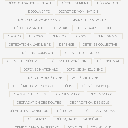
DÉCOLONISATION MENTALE
DÉCONFINEMENT
DÉCORATION
DÉCOUVERTE
DÉCRET DE NOMINATION
DÉCRET GOUVERNEMENTAL
DÉCRET PRÉSIDENTIEL
DÉDOLLARISATION
DEEPFAKE
DEEPFAKES
DEF
DEF 2020
DEF 2022
DEF 2023
DEF 2025
DEF 2026 MALI
DÉFÉCATION À L’AIR LIBRE
DÉFENSE
DÉFENSE COLLECTIVE
DÉFENSE COMMUNE
DÉFENSE DU TERRITOIRE
DÉFENSE ET SÉCURITÉ
DÉFENSE EUROPÉENNE
DÉFENSE MALI
DÉFENSE NATIONALE
DÉFENSE SAHÉLIENNE
DÉFICIT BUDGÉTAIRE
DÉFILÉ MILITAIRE
DÉFILÉ MILITAIRE BAMAKO
DÉFIS
DÉFIS ÉCONOMIQUES
DÉFIS SÉCURITAIRES
DÉFORESTATION
DÉGRADATION
DÉGRADATION DES ROUTES
DÉGRADATION DES SOLS
DÉLAI DE LA TRANSITION
DÉLESTAGE
DÉLESTAGE AU MALI
DÉLESTAGES
DÉLINQUANCE FINANCIÈRE
DEMBÉLÉ MADINA SISSOKO
DÉMENTI
DEMI-FINALE