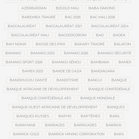
AZERBAÏDJAN
B2GOLD MALI
BABA DAKONO
BABEMBA TRAORÉ
BAC 2026
BAC MALI 2026
BACCALAURÉAT
BACCALAURÉAT 2021
BACCALAURÉAT 2024
BACCALAURÉAT MALI
BACODJICORONI
BAD
BADEA
BAH NDAW
BAISSE DES PRIX
BAKARY TRAORÉ
BALAFON
BAMAKO
BAMAKO 2025
BAMAKO 2026
BAMAKO SÉCURITÉ
BAMAKO SPORT 2026
BAMAKO-SÉNOU
BAMBARA
BAMEX
BAMEX 2025
BANDE DE GAZA
BANDIAGARA
BANDIOUGOU DANTÉ
BANDITISME
BANGUI
BANQUE
BANQUE AFRICAINE DE DÉVELOPPEMENT
BANQUE CONFÉDÉRALE
BANQUE CONFÉDÉRALE AES
BANQUE MONDIALE
BANQUE OUEST-AFRICAINE DE DÉVELOPPEMENT
BANQUES
BANQUES RUSSES
BAPHO
BAPTÊMES
BARIL
BARKHANE
BARRAGES
BARRICADES
BARRICK
BARRICK GOLD
BARRICK MINING CORPORATION
BARS