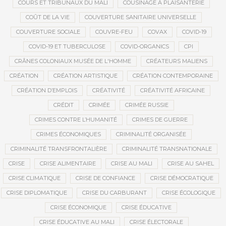
COURS ET TRIBUNAUX DU MALI
COUSINAGE À PLAISANTERIE
COÛT DE LA VIE
COUVERTURE SANITAIRE UNIVERSELLE
COUVERTURE SOCIALE
COUVRE-FEU
COVAX
COVID-19
COVID-19 ET TUBERCULOSE
COVID-ORGANICS
CPI
CRÂNES COLONIAUX MUSÉE DE L'HOMME
CRÉATEURS MALIENS
CRÉATION
CRÉATION ARTISTIQUE
CRÉATION CONTEMPORAINE
CRÉATION D’EMPLOIS
CRÉATIVITÉ
CRÉATIVITÉ AFRICAINE
CRÉDIT
CRIMÉE
CRIMÉE RUSSIE
CRIMES CONTRE L’HUMANITÉ
CRIMES DE GUERRE
CRIMES ÉCONOMIQUES
CRIMINALITÉ ORGANISÉE
CRIMINALITÉ TRANSFRONTALIÈRE
CRIMINALITÉ TRANSNATIONALE
CRISE
CRISE ALIMENTAIRE
CRISE AU MALI
CRISE AU SAHEL
CRISE CLIMATIQUE
CRISE DE CONFIANCE
CRISE DÉMOCRATIQUE
CRISE DIPLOMATIQUE
CRISE DU CARBURANT
CRISE ÉCOLOGIQUE
CRISE ÉCONOMIQUE
CRISE ÉDUCATIVE
CRISE ÉDUCATIVE AU MALI
CRISE ÉLECTORALE