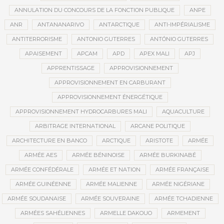
ANNULATION DU CONCOURS DE LA FONCTION PUBLIQUE
ANPE
ANR
ANTANANARIVO
ANTARCTIQUE
ANTI-IMPÉRIALISME
ANTITERRORISME
ANTONIO GUTERRES
ANTÓNIO GUTERRES
APAISEMENT
APCAM
APD
APEX MALI
APJ
APPRENTISSAGE
APPROVISIONNEMENT
APPROVISIONNEMENT EN CARBURANT
APPROVISIONNEMENT ÉNERGÉTIQUE
APPROVISIONNEMENT HYDROCARBURES MALI
AQUACULTURE
ARBITRAGE INTERNATIONAL
ARCANE POLITIQUE
ARCHITECTURE EN BANCO
ARCTIQUE
ARISTOTE
ARMÉE
ARMÉE AES
ARMÉE BÉNINOISE
ARMÉE BURKINABÉ
ARMÉE CONFÉDÉRALE
ARMÉE ET NATION
ARMÉE FRANÇAISE
ARMÉE GUINÉENNE
ARMÉE MALIENNE
ARMÉE NIGÉRIANE
ARMÉE SOUDANAISE
ARMÉE SOUVERAINE
ARMÉE TCHADIENNE
ARMÉES SAHÉLIENNES
ARMELLE DAKOUO
ARMEMENT