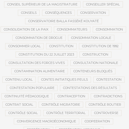
CONSEIL SUPÉRIEUR DE LA MAGISTRATURE
CONSEILLER SPÉCIAL
CONSEILS
CONSÉQUENCES
CONSERVATION
CONSERVATOIRE BALLA FASSÉKÉ KOUYATÉ
CONSOLIDATION DE LA PAIX
CONSOMMATEURS
CONSOMMATION
CONSOMMATION DE DROGUE
CONSOMMATION LOCALE
CONSOMMER LOCAL
CONSTITUTION
CONSTITUTION DE 1992
CONSTITUTION DU 22 JUILLET 2023
CONSTRUCTION
CONSULTATION DES FORCES VIVES
CONSULTATION NATIONALE
CONTAMINATION ALIMENTAIRE
CONTENEURS BLOQUÉS
CONTENU LOCAL
CONTES INITIATIQUES PEULS
CONTESTATION
CONTESTATION POPULAIRE
CONTESTATIONS DES RÉSULTATS
CONTINUITÉ PÉDAGOGIQUE
CONTRACEPTION
CONTRADICTIONS
CONTRAT SOCIAL
CONTRÔLE MIGRATOIRE
CONTRÔLE ROUTIER
CONTRÔLE SOCIAL
CONTRÔLE TERRITORIAL
CONTROVERSE
CONVERGENCE MACROÉCONOMIQUE
COOPEERATION