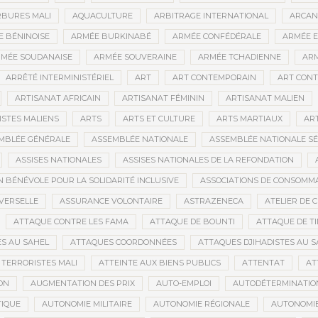
BURES MALI
AQUACULTURE
ARBITRAGE INTERNATIONAL
ARCAN
 BÉNINOISE
ARMÉE BURKINABÉ
ARMÉE CONFÉDÉRALE
ARMÉE E
MÉE SOUDANAISE
ARMÉE SOUVERAINE
ARMÉE TCHADIENNE
ARM
ARRÊTÉ INTERMINISTÉRIEL
ART
ART CONTEMPORAIN
ART CONT
ARTISANAT AFRICAIN
ARTISANAT FÉMININ
ARTISANAT MALIEN
ISTES MALIENS
ARTS
ARTS ET CULTURE
ARTS MARTIAUX
AR
MBLÉE GÉNÉRALE
ASSEMBLÉE NATIONALE
ASSEMBLÉE NATIONALE S
ASSISES NATIONALES
ASSISES NATIONALES DE LA REFONDATION
N BÉNÉVOLE POUR LA SOLIDARITÉ INCLUSIVE
ASSOCIATIONS DE CONSOMM
VERSELLE
ASSURANCE VOLONTAIRE
ASTRAZENECA
ATELIER DE 
ATTAQUE CONTRE LES FAMA
ATTAQUE DE BOUNTI
ATTAQUE DE T
S AU SAHEL
ATTAQUES COORDONNÉES
ATTAQUES DJIHADISTES AU S
TERRORISTES MALI
ATTEINTE AUX BIENS PUBLICS
ATTENTAT
AT
ON
AUGMENTATION DES PRIX
AUTO-EMPLOI
AUTODÉTERMINATIO
IQUE
AUTONOMIE MILITAIRE
AUTONOMIE RÉGIONALE
AUTONOMIE