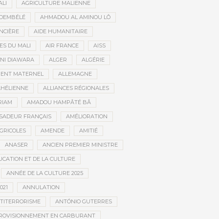
ALI
AGRICULTURE MALIENNE
 DEMBÉLÉ
AHMADOU AL AMINOU LÔ
NCIÈRE
AIDE HUMANITAIRE
ES DU MALI
AIR FRANCE
AISS
NI DIAWARA
ALGER
ALGÉRIE
MENT MATERNEL
ALLEMAGNE
AHÉLIENNE
ALLIANCES RÉGIONALES
RIAM
AMADOU HAMPÂTÉ BÂ
SADEUR FRANÇAIS
AMÉLIORATION
GRICOLES
AMENDE
AMITIÉ
ANASER
ANCIEN PREMIER MINISTRE
UCATION ET DE LA CULTURE
ANNÉE DE LA CULTURE 2025
021
ANNULATION
TITERRORISME
ANTÓNIO GUTERRES
ROVISIONNEMENT EN CARBURANT