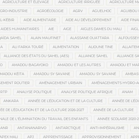
AGRICULTURE ET ÉLEVAGE
AGRICULTURE IRRIGUÉE
AGRICULTURE M
GRO-INDUSTRIE
AGROÉCOLOGIE
AGRV
AGUELHOC
AGUIBOU
EL-KÉBIR
AIDE ALIMENTAIRE
AIDE AU DÉVELOPPEMENT
AIDE FINA
AIDES HUMANITAIRES
AIE
AIGE
AIGLES DAMES DU MALI
AIGL
QAÏDA SAHEL
ALAIN MAUFINET
ALASSANE OUATTARA
ALFOUSSEY
BA
ALI FARKA TOURÉ
ALIMENTATION
ALIOUNE TINE
ALLAITE
ALLIANCE DES ÉTATS DU SAHEL (AES)
ALLIANCE SAHEL
ALLIANCE S
GO
AMADOU BAGAYOKO
AMADOU ET LES AUTRES
AMADOU ET MA
MADOU KÉITA
AMADOU SY SAVANE
AMADOU SY SAVANÉ
AMBAS
EMENT ROUTIER
AMÉNAGEMENT URBAIN
AMÉNAGEMENTS HYDRO-A
RTP
ANALYSE POLITIQUE
ANALYSE POLITIQUE AFRIQUE
ANAM
ANKARA
ANNÉE DE L’ÉDUCATION ET DE LA CULTURE
ANNÉE DE L’ÉD
E DE L’ÉDUCATION ET DE LA CULTURE 2026-2027
ANNÉE DE LA CULTURE
ALE DE L'ÉLIMINATION DU TRAVAIL DES ENFANTS
ANNÉE SCOLAIRE 2020-2
ANR
ANTANANARIVO
ANTARCTIQUE
ANTI-IMPÉRIALISME
AN
APEX MALI
APJ
APPRENTISSAGE
APPROVISIONNEMENT
APP