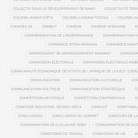
COLLECTIF POUR LE DÉVELOPPEMENT DE BAKO
COLLECTIVITÉ TERR
COLONEL ASSIMI GOÏTA
COLONEL LASSINA TOGOLA
COLONEL 
COMATEX-SA
COMBAT
COMÉDIE
COMÉDIE AFRICAINE
C
COMMÉMORATION DE L'INDÉPENDANCE
COMMÉMORATION DU
COMMERCE INTRA-AFRICAIN
COMMERCE MARIT
COMMISSARIAT 5E ARRONDISSEMENT BAMAKO
COMMISSA
COMMISSION ÉLECTORALE
COMMISSION ÉLECTORALE IND
COMMUNAUTÉ ÉCONOMIQUE DES ETATS DE L'AFRIQUE DE L'OUEST (CEDE
COMMUNICATION
COMMUNICATION CULTURELLE
COM
COMMUNICATION POLITIQUE
COMMUNICATION STRATÉGIQUE
C
COMPÉTITION ARTISTIQUE
COMPÉTITION CONTINENTALE
C
COMPLEXE INDUSTRIEL SEYDOU KÉÏTA
COMPLOT
COMPTABILI
CONCLUSIONS
CONCLUSIONS DU SOMMET
CONCOURS DE LA
CONDAMNATION DE GUILLAUME SORO
CONDAMNATION DE OU
CONDITIONS DE TRAVAIL
CONDITIONS DE VIE
C