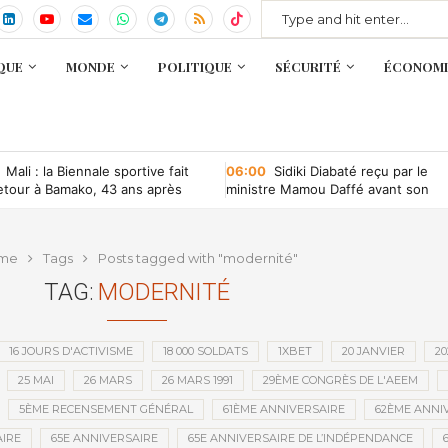
QUE
MONDE
POLITIQUE
SÉCURITÉ
ÉCONOMI
Mali : la Biennale sportive fait
06:00
Sidiki Diabaté reçu par le
etour à Bamako, 43 ans après
ministre Mamou Daffé avant son
retour à l’Accor Arena de Paris
me
Tags
Posts tagged with "modernité"
TAG:
MODERNITÉ
16 JOURS D'ACTIVISME
18 000 SOLDATS
1XBET
20 JANVIER
20
25 MAI
26 MARS
26 MARS 1991
29ÈME CONGRÈS DE L'AEEM
5ÈME RECENSEMENT GÉNÉRAL
61ÈME ANNIVERSAIRE
62ÈME ANNI
IRE
65E ANNIVERSAIRE
65E ANNIVERSAIRE DE L’INDÉPENDANCE