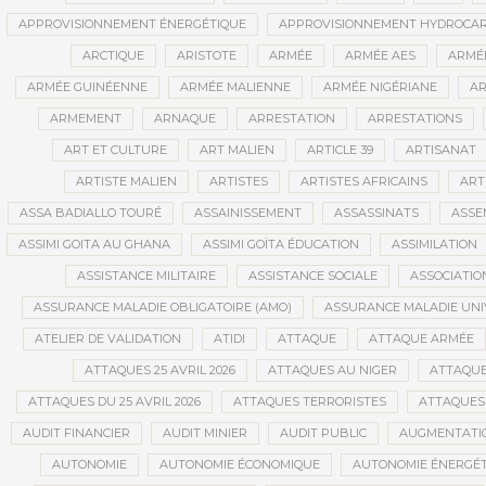
APPROVISIONNEMENT ÉNERGÉTIQUE
APPROVISIONNEMENT HYDROCAR
ARCTIQUE
ARISTOTE
ARMÉE
ARMÉE AES
ARMÉE
ARMÉE GUINÉENNE
ARMÉE MALIENNE
ARMÉE NIGÉRIANE
AR
ARMEMENT
ARNAQUE
ARRESTATION
ARRESTATIONS
ART ET CULTURE
ART MALIEN
ARTICLE 39
ARTISANAT
ARTISTE MALIEN
ARTISTES
ARTISTES AFRICAINS
ART
ASSA BADIALLO TOURÉ
ASSAINISSEMENT
ASSASSINATS
ASSE
ASSIMI GOITA AU GHANA
ASSIMI GOÏTA ÉDUCATION
ASSIMILATION
ASSISTANCE MILITAIRE
ASSISTANCE SOCIALE
ASSOCIATIO
ASSURANCE MALADIE OBLIGATOIRE (AMO)
ASSURANCE MALADIE UNI
ATELIER DE VALIDATION
ATIDI
ATTAQUE
ATTAQUE ARMÉE
ATTAQUES 25 AVRIL 2026
ATTAQUES AU NIGER
ATTAQUE
ATTAQUES DU 25 AVRIL 2026
ATTAQUES TERRORISTES
ATTAQUES 
AUDIT FINANCIER
AUDIT MINIER
AUDIT PUBLIC
AUGMENTATI
AUTONOMIE
AUTONOMIE ÉCONOMIQUE
AUTONOMIE ÉNERGÉT