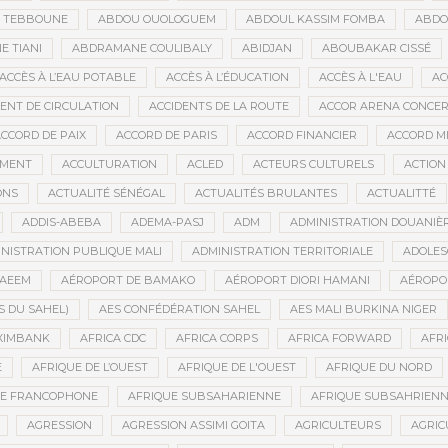
D TEBBOUNE
ABDOU OUOLOGUEM
ABDOUL KASSIM FOMBA
ABDO
 TIANI
ABDRAMANE COULIBALY
ABIDJAN
ABOUBAKAR CISSÉ
ACCÈS À L’EAU POTABLE
ACCÈS À L’ÉDUCATION
ACCÈS À L'EAU
AC
DENT DE CIRCULATION
ACCIDENTS DE LA ROUTE
ACCOR ARENA CONCERT
CCORD DE PAIX
ACCORD DE PARIS
ACCORD FINANCIER
ACCORD MI
MENT
ACCULTURATION
ACLED
ACTEURS CULTURELS
ACTION
ONS
ACTUALITÉ SÉNÉGAL
ACTUALITÉS BRULANTES
ACTUALITTÉ
ADDIS-ABEBA
ADEMA-PASJ
ADM
ADMINISTRATION DOUANIÈ
NISTRATION PUBLIQUE MALI
ADMINISTRATION TERRITORIALE
ADOLES
AEEM
AÉROPORT DE BAMAKO
AÉROPORT DIORI HAMANI
AÉROPO
S DU SAHEL)
AES CONFÉDÉRATION SAHEL
AES MALI BURKINA NIGER
XIMBANK
AFRICA CDC
AFRICA CORPS
AFRICA FORWARD
AFRI
E
AFRIQUE DE L’OUEST
AFRIQUE DE L'OUEST
AFRIQUE DU NORD
UE FRANCOPHONE
AFRIQUE SUBSAHARIENNE
AFRIQUE SUBSAHRIEN
AGRESSION
AGRESSION ASSIMI GOITA
AGRICULTEURS
AGRIC