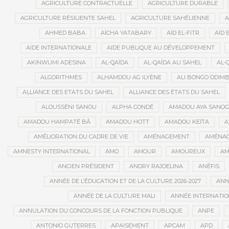
AGRICULTURE CONTRACTUELLE
AGRICULTURE DURABLE
AGRICULTURE RÉSILIENTE SAHEL
AGRICULTURE SAHÉLIENNE
A
AHMED BABA
AÏCHA YATABARY
AÏD EL-FITR
AÏD 
AIDE INTERNATIONALE
AIDE PUBLIQUE AU DÉVELOPPEMENT
AKINWUMI ADESINA
AL-QAÏDA
AL-QAÏDA AU SAHEL
AL-
ALGORITHMES
ALHAMDOU AG ILYÈNE
ALI BONGO ODIM
ALLIANCE DES ETATS DU SAHEL
ALLIANCE DES ÉTATS DU SAHEL
ALOUSSÉNI SANOU
ALPHA CONDÉ
AMADOU AYA SANO
AMADOU HAMPATÉ BÂ
AMADOU HOTT
AMADOU KEÏTA
A
AMÉLIORATION DU CADRE DE VIE
AMÉNAGEMENT
AMÉNAG
AMNESTY INTERNATIONAL
AMO
AMOUR
AMOUREUX
AM
ANCIEN PRÉSIDENT
ANDRY RAJOELINA
ANÉFIS
ANNÉE DE L’ÉDUCATION ET DE LA CULTURE 2026-2027
ANNÉ
ANNÉE DE LA CULTURE MALI
ANNÉE INTERNATION
ANNULATION DU CONCOURS DE LA FONCTION PUBLIQUE
ANPE
ANTONIO GUTERRES
APAISEMENT
APCAM
APD