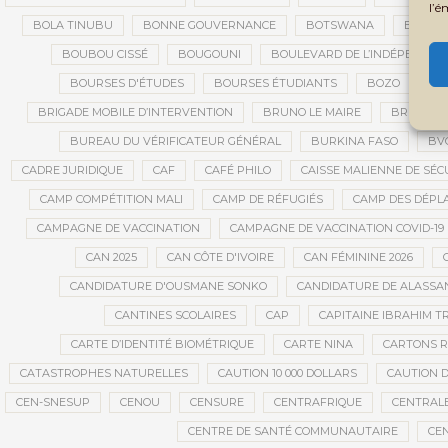
l’é
BOLA TINUBU
BONNE GOUVERNANCE
BOTSWANA
BOUARÉ
BOUBOU CISSÉ
BOUGOUNI
BOULEVARD DE L’INDÉPENDAN
BOURSES D'ÉTUDES
BOURSES ÉTUDIANTS
BOZO
BR
BRIGADE MOBILE D’INTERVENTION
BRUNO LE MAIRE
BRUXELL
BUREAU DU VÉRIFICATEUR GÉNÉRAL
BURKINA FASO
BV
CADRE JURIDIQUE
CAF
CAFÉ PHILO
CAISSE MALIENNE DE SÉC
CAMP COMPÉTITION MALI
CAMP DE RÉFUGIÉS
CAMP DES DÉPL
CAMPAGNE DE VACCINATION
CAMPAGNE DE VACCINATION COVID-19
CAN 2025
CAN CÔTE D'IVOIRE
CAN FÉMININE 2026
CANDIDATURE D'OUSMANE SONKO
CANDIDATURE DE ALASS
CANTINES SCOLAIRES
CAP
CAPITAINE IBRAHIM T
CARTE D’IDENTITÉ BIOMÉTRIQUE
CARTE NINA
CARTONS 
CATASTROPHES NATURELLES
CAUTION 10 000 DOLLARS
CAUTION D
CEN-SNESUP
CENOU
CENSURE
CENTRAFRIQUE
CENTRALE
CENTRE DE SANTÉ COMMUNAUTAIRE
CE