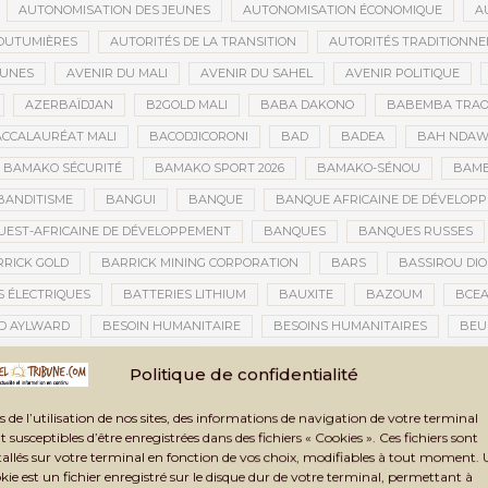
AUTONOMISATION DES JEUNES
AUTONOMISATION ÉCONOMIQUE
A
OUTUMIÈRES
AUTORITÉS DE LA TRANSITION
AUTORITÉS TRADITIONNE
EUNES
AVENIR DU MALI
AVENIR DU SAHEL
AVENIR POLITIQUE
AZERBAÏDJAN
B2GOLD MALI
BABA DAKONO
BABEMBA TRAO
CCALAURÉAT MALI
BACODJICORONI
BAD
BADEA
BAH NDA
BAMAKO SÉCURITÉ
BAMAKO SPORT 2026
BAMAKO-SÉNOU
BAM
BANDITISME
BANGUI
BANQUE
BANQUE AFRICAINE DE DÉVELOP
EST-AFRICAINE DE DÉVELOPPEMENT
BANQUES
BANQUES RUSSES
RICK GOLD
BARRICK MINING CORPORATION
BARS
BASSIROU DIO
S ÉLECTRIQUES
BATTERIES LITHIUM
BAUXITE
BAZOUM
BCE
D AYLWARD
BESOIN HUMANITAIRE
BESOINS HUMANITAIRES
BEU
CAINE DE LA PHOTOGRAPHIE
BIENNALE ARTISTIQUE ET CULTURELLE
B
Politique de confidentialité
NNALE ARTISTIQUE ET CULTURELLE TOMBOUCTOU 2025
BIENNALE DE TOM
s de l’utilisation de nos sites, des informations de navigation de votre terminal
A TRANSITION
BILAN DES ACTIVITÉS
BILAN ET PERSPECTIVES
BIL
t susceptibles d’être enregistrées dans des fichiers « Cookies ». Ces fichiers sont
BLANCHIMENT DE CAPITAUX
BLASPHÈME
BLÉ
BLÉ RUSSE
tallés sur votre terminal en fonction de vos choix, modifiables à tout moment.
kie est un fichier enregistré sur le disque dur de votre terminal, permettant à
CONOMIQUE
BLOGING
BNDA
BOAD
BOBO-DIOULASSO
BO