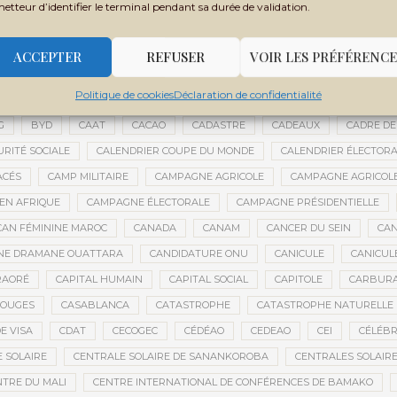
metteur d’identifier le terminal pendant sa durée de validation.
 FILY SISSOKO
BOUBACAR BOCOUM
BOUBACAR DIANÉ
BOUBAC
CE
BOULIKESSI
BOULKESSI
BOURAKÉBOUGOU
BOUREM
ACCEPTER
REFUSER
VOIR LES PRÉFÉRENCE
ASSAGE CULTUREL
BRÉMA ELY DICKO
BRÉSIL
BRICE OLIGUI NGU
Politique de cookies
Déclaration de confidentialité
ES
BUDGET 2027-2029
BUDGET AGRICOLE
BUDGET DE LA PRÉSIDE
G
BYD
CAAT
CACAO
CADASTRE
CADEAUX
CADRE DE
URITÉ SOCIALE
CALENDRIER COUPE DU MONDE
CALENDRIER ÉLECTOR
ACÉS
CAMP MILITAIRE
CAMPAGNE AGRICOLE
CAMPAGNE AGRICOLE
 EN AFRIQUE
CAMPAGNE ÉLECTORALE
CAMPAGNE PRÉSIDENTIELLE
CAN FÉMININE MAROC
CANADA
CANAM
CANCER DU SEIN
CAN
ANE DRAMANE OUATTARA
CANDIDATURE ONU
CANICULE
CANICUL
RAORÉ
CAPITAL HUMAIN
CAPITAL SOCIAL
CAPITOLE
CARBUR
ROUGES
CASABLANCA
CATASTROPHE
CATASTROPHE NATURELLE
E VISA
CDAT
CECOGEC
CÉDÉAO
CEDEAO
CEI
CÉLÉBR
 SOLAIRE
CENTRALE SOLAIRE DE SANANKOROBA
CENTRALES SOLAIR
NTRE DU MALI
CENTRE INTERNATIONAL DE CONFÉRENCES DE BAMAKO