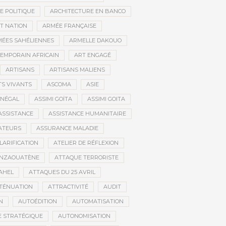
E POLITIQUE
ARCHITECTURE EN BANCO
T NATION
ARMÉE FRANÇAISE
ÉES SAHÉLIENNES
ARMELLE DAKOUO
EMPORAIN AFRICAIN
ART ENGAGÉ
ARTISANS
ARTISANS MALIENS
TS VIVANTS
ASCOMA
ASIE
ÉNÉGAL
ASSIMI GOÏTA
ASSIMI GOITA
ASSISTANCE
ASSISTANCE HUMANITAIRE
ATEURS
ASSURANCE MALADIE
CLARIFICATION
ATELIER DE RÉFLEXION
INZAOUATÈNE
ATTAQUE TERRORISTE
AHEL
ATTAQUES DU 25 AVRIL
TÉNUATION
ATTRACTIVITÉ
AUDIT
N
AUTOÉDITION
AUTOMATISATION
 STRATÉGIQUE
AUTONOMISATION