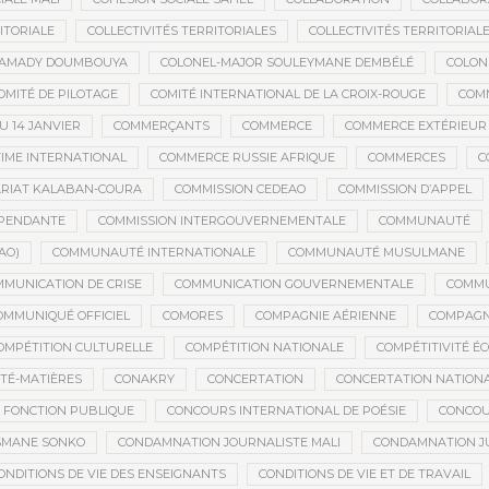
ITORIALE
COLLECTIVITÉS TERRITORIALES
COLLECTIVITÉS TERRITORIALE
MAMADY DOUMBOUYA
COLONEL-MAJOR SOULEYMANE DEMBÉLÉ
COLON
OMITÉ DE PILOTAGE
COMITÉ INTERNATIONAL DE LA CROIX-ROUGE
COM
 14 JANVIER
COMMERÇANTS
COMMERCE
COMMERCE EXTÉRIEUR
IME INTERNATIONAL
COMMERCE RUSSIE AFRIQUE
COMMERCES
C
RIAT KALABAN-COURA
COMMISSION CEDEAO
COMMISSION D’APPEL
ÉPENDANTE
COMMISSION INTERGOUVERNEMENTALE
COMMUNAUTÉ
AO)
COMMUNAUTÉ INTERNATIONALE
COMMUNAUTÉ MUSULMANE
MUNICATION DE CRISE
COMMUNICATION GOUVERNEMENTALE
COMMU
OMMUNIQUÉ OFFICIEL
COMORES
COMPAGNIE AÉRIENNE
COMPAGNI
OMPÉTITION CULTURELLE
COMPÉTITION NATIONALE
COMPÉTITIVITÉ É
TÉ-MATIÈRES
CONAKRY
CONCERTATION
CONCERTATION NATION
 FONCTION PUBLIQUE
CONCOURS INTERNATIONAL DE POÉSIE
CONCOU
SMANE SONKO
CONDAMNATION JOURNALISTE MALI
CONDAMNATION JU
ONDITIONS DE VIE DES ENSEIGNANTS
CONDITIONS DE VIE ET DE TRAVAIL