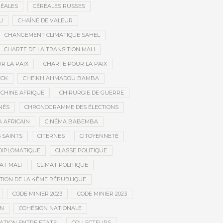
ÉALES
CÉRÉALES RUSSES
U
CHAÎNE DE VALEUR
CHANGEMENT CLIMATIQUE SAHEL
CHARTE DE LA TRANSITION MALI
R LA PAIX
CHARTE POUR LA PAIX
ECK
CHEIKH AHMADOU BAMBA
CHINE AFRIQUE
CHIRURGIE DE GUERRE
NÉS
CHRONOGRAMME DES ÉLECTIONS
 AFRICAIN
CINÉMA BABEMBA
3 SAINTS
CITERNES
CITOYENNETÉ
DIPLOMATIQUE
CLASSE POLITIQUE
AT MALI
CLIMAT POLITIQUE
TION DE LA 4ÈME RÉPUBLIQUE
CODE MINIER 2023
CODE MINIER 2023
EN
COHÉSION NATIONALE
ATION ENTRE ETATS
COLLECTEURS