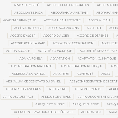
ABASS DEMBÉLÉ
ABDEL FATTAH AL-BURHAN
ABDELMADJI
ABDOULAYE MAÏGA
ABDOURAHAMANE TIANI
ABDRAHAMANE
ACADÉMIE FRANÇAISE
ACCÈS À L'EAU POTABLE
ACCÈS À L’EAU
ACCÈS AUX SOINS
ACCÈS AUX VACCINS
ACCIDENT
ACCI
ACCORD D’ALGER
ACCORD D'ALGER
ACCORD DE DÉFENSE
A
ACCORD POUR LA PAIX
ACCORDS DE COOPÉRATION
ACCOUCHE
ACTION SOCIALE
ACTIVITÉ ÉCONOMIQUE
ACTUALITÉ DES OPÉRATI
ADAMA FOMBA
ADAPTATION
ADAPTATION CLIMATIQUE
ADMINISTRATION MALIENNE
ADMINISTRATION PUBLIQUE
ADMI
ADRESSE À LA NATION
ADULTÈRE
ADVERSITÉ
AECID
AES (ALLIANCE DES ÉTATS DU SAHEL)
AES (CONFÉDÉRATION DES ÉTAT
AFFAIRES ÉTRANGÈRES
AFFAIRISME
AFFRONTEMENTS
AFRE
AFRIQUE AUSTRALE
AFRIQUE CENTRALE
AFRIQUE CONTEMPORAIN
AFRIQUE ET RUSSIE
AFRIQUE EUROPE
AFRIQ
AGENCE INTERNATIONALE DE L’ÉNERGIE
AGENDA 2063
AGOA