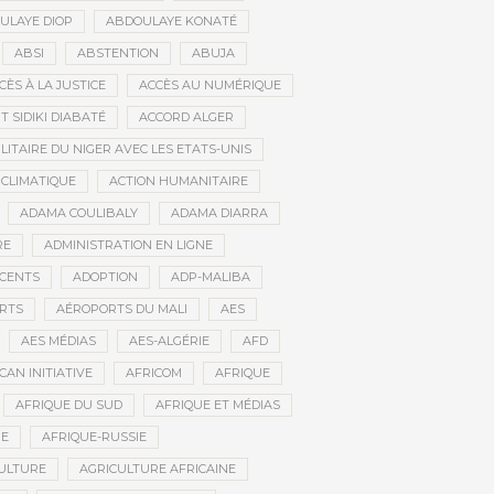
ULAYE DIOP
ABDOULAYE KONATÉ
ABSI
ABSTENTION
ABUJA
CÈS À LA JUSTICE
ACCÈS AU NUMÉRIQUE
 SIDIKI DIABATÉ
ACCORD ALGER
LITAIRE DU NIGER AVEC LES ETATS-UNIS
 CLIMATIQUE
ACTION HUMANITAIRE
ADAMA COULIBALY
ADAMA DIARRA
RE
ADMINISTRATION EN LIGNE
CENTS
ADOPTION
ADP-MALIBA
RTS
AÉROPORTS DU MALI
AES
AES MÉDIAS
AES-ALGÉRIE
AFD
CAN INITIATIVE
AFRICOM
AFRIQUE
AFRIQUE DU SUD
AFRIQUE ET MÉDIAS
NE
AFRIQUE-RUSSIE
ULTURE
AGRICULTURE AFRICAINE