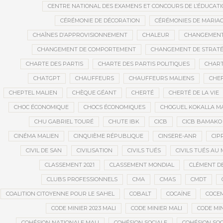
CENTRE NATIONAL DES EXAMENS ET CONCOURS DE L’ÉDUCATI
CÉRÉMONIE DE DÉCORATION
CÉRÉMONIES DE MARIA
CHAÎNES D’APPROVISIONNEMENT
CHALEUR
CHANGEMEN
CHANGEMENT DE COMPORTEMENT
CHANGEMENT DE STRATÉ
CHARTE DES PARTIS
CHARTE DES PARTIS POLITIQUES
CHART
CHATGPT
CHAUFFEURS
CHAUFFEURS MALIENS
CHEF
CHEPTEL MALIEN
CHÈQUE GÉANT
CHERTÉ
CHERTÉ DE LA VIE
CHOC ÉCONOMIQUE
CHOCS ÉCONOMIQUES
CHOGUEL KOKALLA M
CHU GABRIEL TOURÉ
CHUTE IBK
CICB
CICB BAMAKO
CINÉMA MALIEN
CINQUIÈME RÉPUBLIQUE
CINSERE-ANR
CIP
CIVIL DE SAN
CIVILISATION
CIVILS TUÉS
CIVILS TUÉS AU 
CLASSEMENT 2021
CLASSEMENT MONDIAL
CLÉMENT D
CLUBS PROFESSIONNELS
CMA
CMAS
CMDT
COALITION CITOYENNE POUR LE SAHEL
COBALT
COCAÏNE
COCE
CODE MINIER 2023 MALI
CODE MINIER MALI
CODE MIN
COHÉSION NATIONALE MALI
COHÉSION SOCIALE
COHÉSION SOC