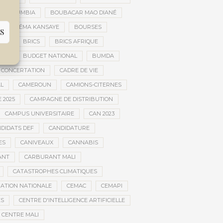
AR DOUMBIA
BOUBACAR MAO DIANÉ
BOURÉMA KANSAYE
BOURSES
S
EMA
BRICS
BRICS AFRIQUE
NCE
BUDGET NATIONAL
BUMDA
 CONCERTATION
CADRE DE VIE
AL
CAMEROUN
CAMIONS-CITERNES
 2025
CAMPAGNE DE DISTRIBUTION
CAMPUS UNIVERSITAIRE
CAN 2023
DIDATS DEF
CANDIDATURE
ES
CANIVEAUX
CANNABIS
ANT
CARBURANT MALI
CATASTROPHES CLIMATIQUES
ATION NATIONALE
CEMAC
CEMAPI
ES
CENTRE D'INTELLIGENCE ARTIFICIELLE
CENTRE MALI