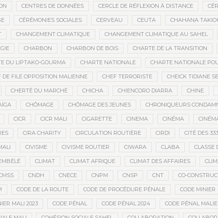
ON
CENTRES DE DONNÉES
CERCLE DE RÉFLEXION À DISTANCE
CÉR
GE
CÉRÉMONIES SOCIALES
CERVEAU
CEUTA
CHAHANA TAKIO
T
CHANGEMENT CLIMATIQUE
CHANGEMENT CLIMATIQUE AU SAHEL
GIE
CHARBON
CHARBON DE BOIS
CHARTE DE LA TRANSITION
E DU LIPTAKO-GOURMA
CHARTE NATIONALE
CHARTE NATIONALE POU
 DE FILE OPPOSITION MALIENNE
CHEF TERRORISTE
CHEICK TIDIANE S
CHERTÉ DU MARCHÉ
CHICHA
CHIENCORO DIARRA
CHINE
AÏGA
CHÔMAGE
CHÔMAGE DES JEUNES
CHRONIQUEURS CONDAM
CICR
CICR MALI
CIGARETTE
CINEMA
CINÉMA
CINÉMA
RES
CIRA CHARITY
CIRCULATION ROUTIÈRE
CIRDI
CITÉ DES 33
MALI
CIVISME
CIVISME ROUTIER
CIWARA
CLABA
CLASSE 
EMBÉLÉ
CLIMAT
CLIMAT AFRIQUE
CLIMAT DES AFFAIRES
CLIM
CMSS
CNDH
CNECE
CNPM
CNSP
CNT
CO-CONSTRUC
M
CODE DE LA ROUTE
CODE DE PROCÉDURE PÉNALE
CODE MINIER
IER MALI 2023
CODE PÉNAL
CODE PÉNAL 2024
CODE PÉNAL MALI
IALE MALI
COHÉSION SOCIALE SAHEL
COLLABORATION
COLLABOR