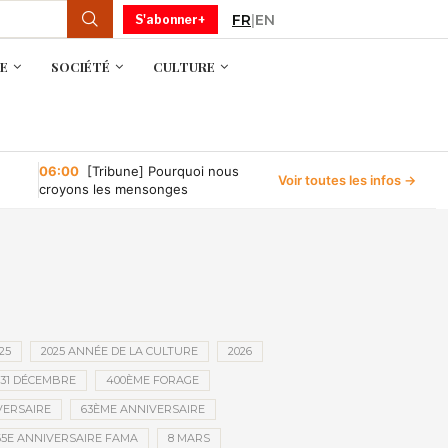
FR
|
EN
S'abonner+
E
SOCIÉTÉ
CULTURE
06:00
[Tribune] Pourquoi nous
Voir toutes les infos →
croyons les mensonges
25
2025 ANNÉE DE LA CULTURE
2026
31 DÉCEMBRE
400ÈME FORAGE
VERSAIRE
63ÈME ANNIVERSAIRE
65E ANNIVERSAIRE FAMA
8 MARS