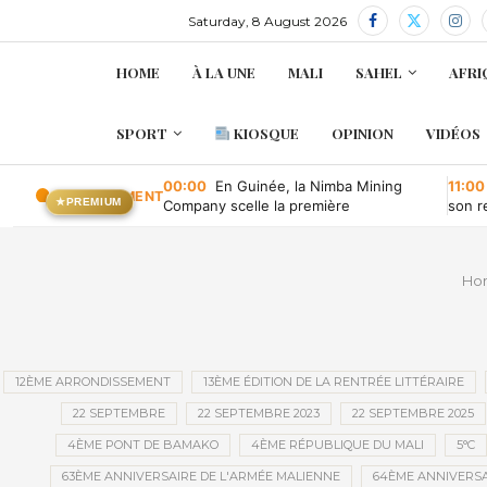
Saturday, 8 August 2026
HOME
À LA UNE
MALI
SAHEL
AFRI
SPORT
KIOSQUE
OPINION
VIDÉOS
00:00
En Guinée, la Nimba Mining
11:00
EN CE MOMENT
★
PREMIUM
Company scelle la première
son r
convention minière d’une société
publique depuis l’indépendance
Ho
12ÈME ARRONDISSEMENT
13ÈME ÉDITION DE LA RENTRÉE LITTÉRAIRE
22 SEPTEMBRE
22 SEPTEMBRE 2023
22 SEPTEMBRE 2025
4ÈME PONT DE BAMAKO
4ÈME RÉPUBLIQUE DU MALI
5°C
63ÈME ANNIVERSAIRE DE L'ARMÉE MALIENNE
64ÈME ANNIVERSA