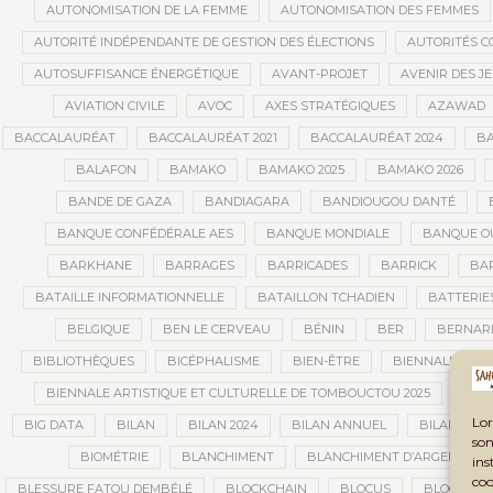
AUTONOMISATION DE LA FEMME
AUTONOMISATION DES FEMMES
AUTORITÉ INDÉPENDANTE DE GESTION DES ÉLECTIONS
AUTORITÉS C
AUTOSUFFISANCE ÉNERGÉTIQUE
AVANT-PROJET
AVENIR DES J
AVIATION CIVILE
AVOC
AXES STRATÉGIQUES
AZAWAD
BACCALAURÉAT
BACCALAURÉAT 2021
BACCALAURÉAT 2024
BA
BALAFON
BAMAKO
BAMAKO 2025
BAMAKO 2026
BANDE DE GAZA
BANDIAGARA
BANDIOUGOU DANTÉ
BANQUE CONFÉDÉRALE AES
BANQUE MONDIALE
BANQUE OU
BARKHANE
BARRAGES
BARRICADES
BARRICK
BAR
BATAILLE INFORMATIONNELLE
BATAILLON TCHADIEN
BATTERIE
BELGIQUE
BEN LE CERVEAU
BÉNIN
BER
BERNAR
BIBLIOTHÈQUES
BICÉPHALISME
BIEN-ÊTRE
BIENNALE AFRI
BIENNALE ARTISTIQUE ET CULTURELLE DE TOMBOUCTOU 2025
BIE
Lor
BIG DATA
BILAN
BILAN 2024
BILAN ANNUEL
BILAN DE L
son
BIOMÉTRIE
BLANCHIMENT
BLANCHIMENT D’ARGENT
ins
coo
BLESSURE FATOU DEMBÉLÉ
BLOCKCHAIN
BLOCUS
BLOCUS É