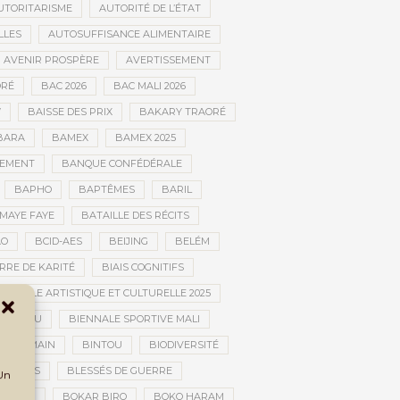
UTORITARISME
AUTORITÉ DE L’ÉTAT
LLES
AUTOSUFFISANCE ALIMENTAIRE
AVENIR PROSPÈRE
AVERTISSEMENT
RÉ
BAC 2026
BAC MALI 2026
W
BAISSE DES PRIX
BAKARY TRAORÉ
BARA
BAMEX
BAMEX 2025
PEMENT
BANQUE CONFÉDÉRALE
BAPHO
BAPTÊMES
BARIL
MAYE FAYE
BATAILLE DES RÉCITS
AO
BCID-AES
BEIJING
BELÉM
RRE DE KARITÉ
BIAIS COGNITIFS
IENNALE ARTISTIQUE ET CULTURELLE 2025
BOUCTOU
BIENNALE SPORTIVE MALI
AN HUMAIN
BINTOU
BIODIVERSITÉ
BLESSÉS
BLESSÉS DE GUERRE
 Un
GOLAN
BOKAR BIRO
BOKO HARAM