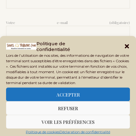
Votre e-mail (obligatoire)
Politique de
confidentialité
Sujet (obligatoire)
Lors de l’utilisation de nos sites, des informations de navigation de votre
terminal sont susceptibles d’être enregistrées dans des fichiers « Cookies
». Ces fichiers sont installés sur votre terminal en fonction de vos choix,
modifiables à tout moment. Un cookie est un fichier enregistré sur le
disque dur de votre terminal, permettant à l’émetteur d’identifier le
terminal pendant sa durée de validation.
Votre message (facultatif)
ACCEPTER
REFUSER
VOIR LES PRÉFÉRENCES
Politique de cookies
Déclaration de confidentialité