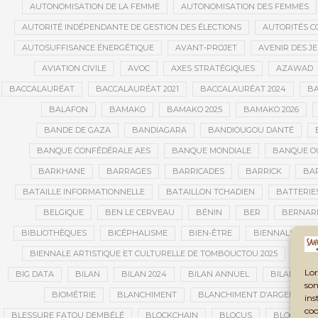
AUTONOMISATION DE LA FEMME
AUTONOMISATION DES FEMMES
AUTORITÉ INDÉPENDANTE DE GESTION DES ÉLECTIONS
AUTORITÉS C
AUTOSUFFISANCE ÉNERGÉTIQUE
AVANT-PROJET
AVENIR DES J
AVIATION CIVILE
AVOC
AXES STRATÉGIQUES
AZAWAD
BACCALAURÉAT
BACCALAURÉAT 2021
BACCALAURÉAT 2024
BA
BALAFON
BAMAKO
BAMAKO 2025
BAMAKO 2026
BANDE DE GAZA
BANDIAGARA
BANDIOUGOU DANTÉ
BANQUE CONFÉDÉRALE AES
BANQUE MONDIALE
BANQUE OU
BARKHANE
BARRAGES
BARRICADES
BARRICK
BAR
BATAILLE INFORMATIONNELLE
BATAILLON TCHADIEN
BATTERIE
BELGIQUE
BEN LE CERVEAU
BÉNIN
BER
BERNAR
BIBLIOTHÈQUES
BICÉPHALISME
BIEN-ÊTRE
BIENNALE AFRI
BIENNALE ARTISTIQUE ET CULTURELLE DE TOMBOUCTOU 2025
BIE
Lor
BIG DATA
BILAN
BILAN 2024
BILAN ANNUEL
BILAN DE L
son
BIOMÉTRIE
BLANCHIMENT
BLANCHIMENT D’ARGENT
ins
coo
BLESSURE FATOU DEMBÉLÉ
BLOCKCHAIN
BLOCUS
BLOCUS É