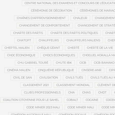
CENTRE NATIONAL DES EXAMENS ET CONCOURS DE L’ÉDUCATI
CÉRÉMONIE DE DÉCORATION
CÉRÉMONIES DE MARIA
CHAÎNES D’APPROVISIONNEMENT
CHALEUR
CHANGEMEN
CHANGEMENT DE COMPORTEMENT
CHANGEMENT DE STRATÉ
CHARTE DES PARTIS
CHARTE DES PARTIS POLITIQUES
CHART
CHATGPT
CHAUFFEURS
CHAUFFEURS MALIENS
CHEF
CHEPTEL MALIEN
CHÈQUE GÉANT
CHERTÉ
CHERTÉ DE LA VIE
CHOC ÉCONOMIQUE
CHOCS ÉCONOMIQUES
CHOGUEL KOKALLA M
CHU GABRIEL TOURÉ
CHUTE IBK
CICB
CICB BAMAKO
CINÉMA MALIEN
CINQUIÈME RÉPUBLIQUE
CINSERE-ANR
CIP
CIVIL DE SAN
CIVILISATION
CIVILS TUÉS
CIVILS TUÉS AU 
CLASSEMENT 2021
CLASSEMENT MONDIAL
CLÉMENT D
CLUBS PROFESSIONNELS
CMA
CMAS
CMDT
COALITION CITOYENNE POUR LE SAHEL
COBALT
COCAÏNE
COCE
CODE MINIER 2023 MALI
CODE MINIER MALI
CODE MIN
COHÉSION NATIONALE MALI
COHÉSION SOCIALE
COHÉSION SOC