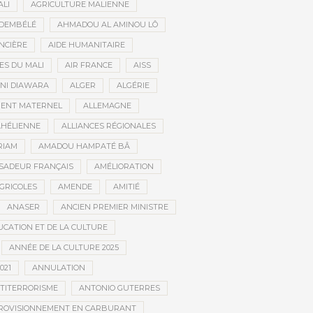
ALI
AGRICULTURE MALIENNE
 DEMBÉLÉ
AHMADOU AL AMINOU LÔ
NCIÈRE
AIDE HUMANITAIRE
ES DU MALI
AIR FRANCE
AISS
NI DIAWARA
ALGER
ALGÉRIE
MENT MATERNEL
ALLEMAGNE
AHÉLIENNE
ALLIANCES RÉGIONALES
RIAM
AMADOU HAMPATÉ BÂ
SADEUR FRANÇAIS
AMÉLIORATION
GRICOLES
AMENDE
AMITIÉ
ANASER
ANCIEN PREMIER MINISTRE
UCATION ET DE LA CULTURE
ANNÉE DE LA CULTURE 2025
021
ANNULATION
TITERRORISME
ANTONIO GUTERRES
ROVISIONNEMENT EN CARBURANT