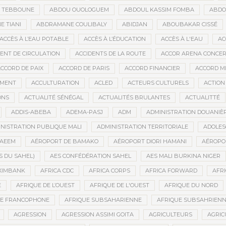
D TEBBOUNE
ABDOU OUOLOGUEM
ABDOUL KASSIM FOMBA
ABDO
 TIANI
ABDRAMANE COULIBALY
ABIDJAN
ABOUBAKAR CISSÉ
ACCÈS À L’EAU POTABLE
ACCÈS À L’ÉDUCATION
ACCÈS À L'EAU
AC
DENT DE CIRCULATION
ACCIDENTS DE LA ROUTE
ACCOR ARENA CONCERT
CCORD DE PAIX
ACCORD DE PARIS
ACCORD FINANCIER
ACCORD MI
MENT
ACCULTURATION
ACLED
ACTEURS CULTURELS
ACTION
ONS
ACTUALITÉ SÉNÉGAL
ACTUALITÉS BRULANTES
ACTUALITTÉ
ADDIS-ABEBA
ADEMA-PASJ
ADM
ADMINISTRATION DOUANIÈ
NISTRATION PUBLIQUE MALI
ADMINISTRATION TERRITORIALE
ADOLES
AEEM
AÉROPORT DE BAMAKO
AÉROPORT DIORI HAMANI
AÉROPO
S DU SAHEL)
AES CONFÉDÉRATION SAHEL
AES MALI BURKINA NIGER
XIMBANK
AFRICA CDC
AFRICA CORPS
AFRICA FORWARD
AFRI
E
AFRIQUE DE L’OUEST
AFRIQUE DE L'OUEST
AFRIQUE DU NORD
UE FRANCOPHONE
AFRIQUE SUBSAHARIENNE
AFRIQUE SUBSAHRIEN
AGRESSION
AGRESSION ASSIMI GOITA
AGRICULTEURS
AGRIC