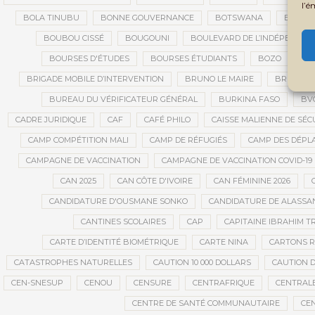
l’é
BOLA TINUBU
BONNE GOUVERNANCE
BOTSWANA
BOUARÉ
BOUBOU CISSÉ
BOUGOUNI
BOULEVARD DE L’INDÉPENDAN
BOURSES D'ÉTUDES
BOURSES ÉTUDIANTS
BOZO
BR
BRIGADE MOBILE D’INTERVENTION
BRUNO LE MAIRE
BRUXELL
BUREAU DU VÉRIFICATEUR GÉNÉRAL
BURKINA FASO
BV
CADRE JURIDIQUE
CAF
CAFÉ PHILO
CAISSE MALIENNE DE SÉC
CAMP COMPÉTITION MALI
CAMP DE RÉFUGIÉS
CAMP DES DÉPL
CAMPAGNE DE VACCINATION
CAMPAGNE DE VACCINATION COVID-19
CAN 2025
CAN CÔTE D'IVOIRE
CAN FÉMININE 2026
CANDIDATURE D'OUSMANE SONKO
CANDIDATURE DE ALASS
CANTINES SCOLAIRES
CAP
CAPITAINE IBRAHIM T
CARTE D’IDENTITÉ BIOMÉTRIQUE
CARTE NINA
CARTONS 
CATASTROPHES NATURELLES
CAUTION 10 000 DOLLARS
CAUTION D
CEN-SNESUP
CENOU
CENSURE
CENTRAFRIQUE
CENTRALE
CENTRE DE SANTÉ COMMUNAUTAIRE
CE