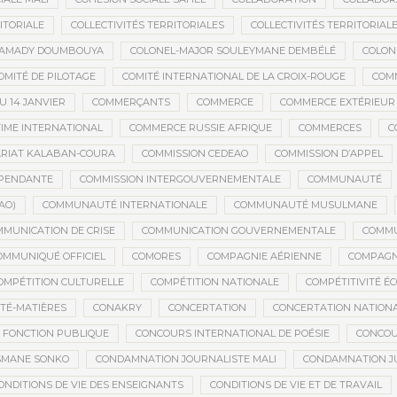
ITORIALE
COLLECTIVITÉS TERRITORIALES
COLLECTIVITÉS TERRITORIALE
MAMADY DOUMBOUYA
COLONEL-MAJOR SOULEYMANE DEMBÉLÉ
COLON
OMITÉ DE PILOTAGE
COMITÉ INTERNATIONAL DE LA CROIX-ROUGE
COM
 14 JANVIER
COMMERÇANTS
COMMERCE
COMMERCE EXTÉRIEUR
IME INTERNATIONAL
COMMERCE RUSSIE AFRIQUE
COMMERCES
C
RIAT KALABAN-COURA
COMMISSION CEDEAO
COMMISSION D’APPEL
ÉPENDANTE
COMMISSION INTERGOUVERNEMENTALE
COMMUNAUTÉ
AO)
COMMUNAUTÉ INTERNATIONALE
COMMUNAUTÉ MUSULMANE
MUNICATION DE CRISE
COMMUNICATION GOUVERNEMENTALE
COMMU
OMMUNIQUÉ OFFICIEL
COMORES
COMPAGNIE AÉRIENNE
COMPAGNI
OMPÉTITION CULTURELLE
COMPÉTITION NATIONALE
COMPÉTITIVITÉ É
TÉ-MATIÈRES
CONAKRY
CONCERTATION
CONCERTATION NATION
 FONCTION PUBLIQUE
CONCOURS INTERNATIONAL DE POÉSIE
CONCOU
SMANE SONKO
CONDAMNATION JOURNALISTE MALI
CONDAMNATION JU
ONDITIONS DE VIE DES ENSEIGNANTS
CONDITIONS DE VIE ET DE TRAVAIL