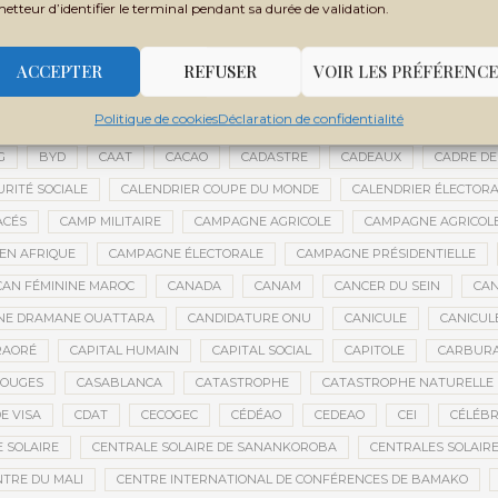
metteur d’identifier le terminal pendant sa durée de validation.
 FILY SISSOKO
BOUBACAR BOCOUM
BOUBACAR DIANÉ
BOUBAC
CE
BOULIKESSI
BOULKESSI
BOURAKÉBOUGOU
BOUREM
ACCEPTER
REFUSER
VOIR LES PRÉFÉRENCE
ASSAGE CULTUREL
BRÉMA ELY DICKO
BRÉSIL
BRICE OLIGUI NGU
Politique de cookies
Déclaration de confidentialité
ES
BUDGET 2027-2029
BUDGET AGRICOLE
BUDGET DE LA PRÉSIDE
G
BYD
CAAT
CACAO
CADASTRE
CADEAUX
CADRE DE
URITÉ SOCIALE
CALENDRIER COUPE DU MONDE
CALENDRIER ÉLECTOR
ACÉS
CAMP MILITAIRE
CAMPAGNE AGRICOLE
CAMPAGNE AGRICOLE
 EN AFRIQUE
CAMPAGNE ÉLECTORALE
CAMPAGNE PRÉSIDENTIELLE
CAN FÉMININE MAROC
CANADA
CANAM
CANCER DU SEIN
CAN
ANE DRAMANE OUATTARA
CANDIDATURE ONU
CANICULE
CANICUL
RAORÉ
CAPITAL HUMAIN
CAPITAL SOCIAL
CAPITOLE
CARBUR
ROUGES
CASABLANCA
CATASTROPHE
CATASTROPHE NATURELLE
E VISA
CDAT
CECOGEC
CÉDÉAO
CEDEAO
CEI
CÉLÉBR
 SOLAIRE
CENTRALE SOLAIRE DE SANANKOROBA
CENTRALES SOLAIR
NTRE DU MALI
CENTRE INTERNATIONAL DE CONFÉRENCES DE BAMAKO