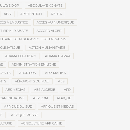
ULAYE DIOP
ABDOULAYE KONATÉ
ABSI
ABSTENTION
ABUJA
CÈS À LA JUSTICE
ACCÈS AU NUMÉRIQUE
 SIDIKI DIABATÉ
ACCORD ALGER
LITAIRE DU NIGER AVEC LES ETATS-UNIS
 CLIMATIQUE
ACTION HUMANITAIRE
ADAMA COULIBALY
ADAMA DIARRA
RE
ADMINISTRATION EN LIGNE
CENTS
ADOPTION
ADP-MALIBA
RTS
AÉROPORTS DU MALI
AES
AES MÉDIAS
AES-ALGÉRIE
AFD
CAN INITIATIVE
AFRICOM
AFRIQUE
AFRIQUE DU SUD
AFRIQUE ET MÉDIAS
NE
AFRIQUE-RUSSIE
ULTURE
AGRICULTURE AFRICAINE