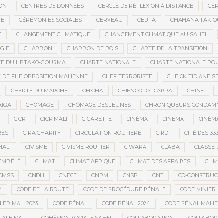
ON
CENTRES DE DONNÉES
CERCLE DE RÉFLEXION À DISTANCE
CÉR
GE
CÉRÉMONIES SOCIALES
CERVEAU
CEUTA
CHAHANA TAKIO
T
CHANGEMENT CLIMATIQUE
CHANGEMENT CLIMATIQUE AU SAHEL
GIE
CHARBON
CHARBON DE BOIS
CHARTE DE LA TRANSITION
E DU LIPTAKO-GOURMA
CHARTE NATIONALE
CHARTE NATIONALE POU
 DE FILE OPPOSITION MALIENNE
CHEF TERRORISTE
CHEICK TIDIANE S
CHERTÉ DU MARCHÉ
CHICHA
CHIENCORO DIARRA
CHINE
AÏGA
CHÔMAGE
CHÔMAGE DES JEUNES
CHRONIQUEURS CONDAM
CICR
CICR MALI
CIGARETTE
CINÉMA
CINEMA
CINÉMA
RES
CIRA CHARITY
CIRCULATION ROUTIÈRE
CIRDI
CITÉ DES 33
MALI
CIVISME
CIVISME ROUTIER
CIWARA
CLABA
CLASSE 
EMBÉLÉ
CLIMAT
CLIMAT AFRIQUE
CLIMAT DES AFFAIRES
CLIM
CMSS
CNDH
CNECE
CNPM
CNSP
CNT
CO-CONSTRUC
M
CODE DE LA ROUTE
CODE DE PROCÉDURE PÉNALE
CODE MINIER
IER MALI 2023
CODE PÉNAL
CODE PÉNAL 2024
CODE PÉNAL MALI
IALE MALI
COHÉSION SOCIALE SAHEL
COLLABORATION
COLLABOR