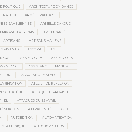
E POLITIQUE
ARCHITECTURE EN BANCO
T NATION
ARMÉE FRANÇAISE
ÉES SAHÉLIENNES
ARMELLE DAKOUO
EMPORAIN AFRICAIN
ART ENGAGÉ
ARTISANS
ARTISANS MALIENS
TS VIVANTS
ASCOMA
ASIE
ÉNÉGAL
ASSIMI GOÏTA
ASSIMI GOITA
ASSISTANCE
ASSISTANCE HUMANITAIRE
ATEURS
ASSURANCE MALADIE
CLARIFICATION
ATELIER DE RÉFLEXION
INZAOUATÈNE
ATTAQUE TERRORISTE
AHEL
ATTAQUES DU 25 AVRIL
TÉNUATION
ATTRACTIVITÉ
AUDIT
N
AUTOÉDITION
AUTOMATISATION
 STRATÉGIQUE
AUTONOMISATION