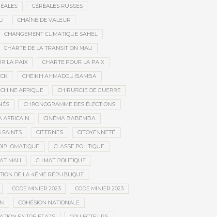
ÉALES
CÉRÉALES RUSSES
U
CHAÎNE DE VALEUR
CHANGEMENT CLIMATIQUE SAHEL
CHARTE DE LA TRANSITION MALI
R LA PAIX
CHARTE POUR LA PAIX
ECK
CHEIKH AHMADOU BAMBA
CHINE AFRIQUE
CHIRURGIE DE GUERRE
NÉS
CHRONOGRAMME DES ÉLECTIONS
 AFRICAIN
CINÉMA BABEMBA
3 SAINTS
CITERNES
CITOYENNETÉ
DIPLOMATIQUE
CLASSE POLITIQUE
AT MALI
CLIMAT POLITIQUE
TION DE LA 4ÈME RÉPUBLIQUE
CODE MINIER 2023
CODE MINIER 2023
EN
COHÉSION NATIONALE
ATION ENTRE ETATS
COLLECTEURS