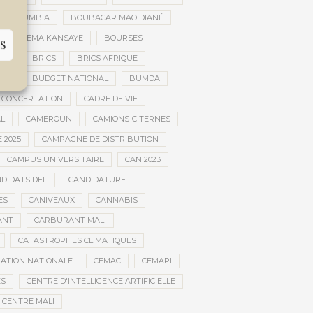
AR DOUMBIA
BOUBACAR MAO DIANÉ
BOURÉMA KANSAYE
BOURSES
S
EMA
BRICS
BRICS AFRIQUE
NCE
BUDGET NATIONAL
BUMDA
 CONCERTATION
CADRE DE VIE
AL
CAMEROUN
CAMIONS-CITERNES
 2025
CAMPAGNE DE DISTRIBUTION
CAMPUS UNIVERSITAIRE
CAN 2023
DIDATS DEF
CANDIDATURE
ES
CANIVEAUX
CANNABIS
ANT
CARBURANT MALI
CATASTROPHES CLIMATIQUES
ATION NATIONALE
CEMAC
CEMAPI
ES
CENTRE D'INTELLIGENCE ARTIFICIELLE
CENTRE MALI