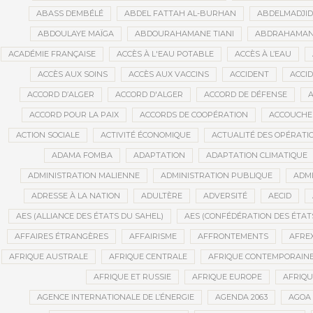
ABASS DEMBÉLÉ
ABDEL FATTAH AL-BURHAN
ABDELMADJI
ABDOULAYE MAÏGA
ABDOURAHAMANE TIANI
ABDRAHAMANE
ACADÉMIE FRANÇAISE
ACCÈS À L'EAU POTABLE
ACCÈS À L’EAU
ACCÈS AUX SOINS
ACCÈS AUX VACCINS
ACCIDENT
ACCI
ACCORD D’ALGER
ACCORD D'ALGER
ACCORD DE DÉFENSE
A
ACCORD POUR LA PAIX
ACCORDS DE COOPÉRATION
ACCOUCHE
ACTION SOCIALE
ACTIVITÉ ÉCONOMIQUE
ACTUALITÉ DES OPÉRATI
ADAMA FOMBA
ADAPTATION
ADAPTATION CLIMATIQUE
ADMINISTRATION MALIENNE
ADMINISTRATION PUBLIQUE
ADMI
ADRESSE À LA NATION
ADULTÈRE
ADVERSITÉ
AECID
AES (ALLIANCE DES ÉTATS DU SAHEL)
AES (CONFÉDÉRATION DES ÉTAT
AFFAIRES ÉTRANGÈRES
AFFAIRISME
AFFRONTEMENTS
AFRE
AFRIQUE AUSTRALE
AFRIQUE CENTRALE
AFRIQUE CONTEMPORAIN
AFRIQUE ET RUSSIE
AFRIQUE EUROPE
AFRIQ
AGENCE INTERNATIONALE DE L’ÉNERGIE
AGENDA 2063
AGOA