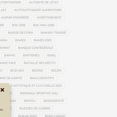
UTORITARISME
AUTORITÉ DE L’ÉTAT
LLES
AUTOSUFFISANCE ALIMENTAIRE
AVENIR PROSPÈRE
AVERTISSEMENT
RÉ
BAC 2026
BAC MALI 2026
W
BAISSE DES PRIX
BAKARY TRAORÉ
BARA
BAMEX
BAMEX 2025
PEMENT
BANQUE CONFÉDÉRALE
BAPHO
BAPTÊMES
BARIL
MAYE FAYE
BATAILLE DES RÉCITS
AO
BCID-AES
BEIJING
BELÉM
RRE DE KARITÉ
BIAIS COGNITIFS
IENNALE ARTISTIQUE ET CULTURELLE 2025
BOUCTOU
BIENNALE SPORTIVE MALI
AN HUMAIN
BINTOU
BIODIVERSITÉ
BLESSÉS
BLESSÉS DE GUERRE
 Un
GOLAN
BOKAR BIRO
BOKO HARAM