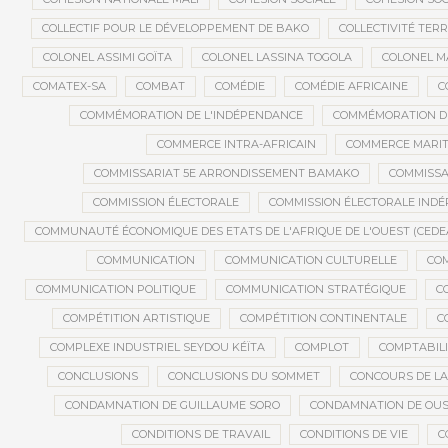
COLLECTIF POUR LE DÉVELOPPEMENT DE BAKO
COLLECTIVITÉ TERR
COLONEL ASSIMI GOÏTA
COLONEL LASSINA TOGOLA
COLONEL 
COMATEX-SA
COMBAT
COMÉDIE
COMÉDIE AFRICAINE
C
COMMÉMORATION DE L'INDÉPENDANCE
COMMÉMORATION DU
COMMERCE INTRA-AFRICAIN
COMMERCE MARIT
COMMISSARIAT 5E ARRONDISSEMENT BAMAKO
COMMISSA
COMMISSION ÉLECTORALE
COMMISSION ÉLECTORALE IND
COMMUNAUTÉ ÉCONOMIQUE DES ETATS DE L'AFRIQUE DE L'OUEST (CEDE
COMMUNICATION
COMMUNICATION CULTURELLE
COM
COMMUNICATION POLITIQUE
COMMUNICATION STRATÉGIQUE
C
COMPÉTITION ARTISTIQUE
COMPÉTITION CONTINENTALE
C
COMPLEXE INDUSTRIEL SEYDOU KÉÏTA
COMPLOT
COMPTABILI
CONCLUSIONS
CONCLUSIONS DU SOMMET
CONCOURS DE LA
CONDAMNATION DE GUILLAUME SORO
CONDAMNATION DE OU
CONDITIONS DE TRAVAIL
CONDITIONS DE VIE
C