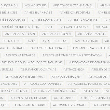
BURES MALI
AQUACULTURE
ARBITRAGE INTERNATIONAL
ARCAN
 BÉNINOISE
ARMÉE BURKINABÉ
ARMÉE CONFÉDÉRALE
ARMÉE E
MÉE SOUDANAISE
ARMÉE SOUVERAINE
ARMÉE TCHADIENNE
ARM
ARRÊTÉ INTERMINISTÉRIEL
ART
ART CONTEMPORAIN
ART CONT
ARTISANAT AFRICAIN
ARTISANAT FÉMININ
ARTISANAT MALIEN
ISTES MALIENS
ARTS
ARTS ET CULTURE
ARTS MARTIAUX
AR
MBLÉE GÉNÉRALE
ASSEMBLÉE NATIONALE
ASSEMBLÉE NATIONALE S
ASSISES NATIONALES
ASSISES NATIONALES DE LA REFONDATION
N BÉNÉVOLE POUR LA SOLIDARITÉ INCLUSIVE
ASSOCIATIONS DE CONSOMM
VERSELLE
ASSURANCE VOLONTAIRE
ASTRAZENECA
ATELIER DE 
ATTAQUE CONTRE LES FAMA
ATTAQUE DE BOUNTI
ATTAQUE DE T
S AU SAHEL
ATTAQUES COORDONNÉES
ATTAQUES DJIHADISTES AU S
TERRORISTES MALI
ATTEINTE AUX BIENS PUBLICS
ATTENTAT
AT
ON
AUGMENTATION DES PRIX
AUTO-EMPLOI
AUTODÉTERMINATIO
IQUE
AUTONOMIE MILITAIRE
AUTONOMIE RÉGIONALE
AUTONOMIE