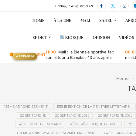
Friday, 7 August 2026
HOME
À LA UNE
MALI
SAHEL
AFRI
SPORT
KIOSQUE
OPINION
VIDÉOS
11:00
Mali : la Biennale sportive fait
06:0
EN CE MOMENT
★
PREMIUM
son retour à Bamako, 43 ans après
minis
retou
Home
TA
12ÈME ARRONDISSEMENT
13ÈME ÉDITION DE LA RENTRÉE LITTÉRAIRE
22 SEPTEMBRE
22 SEPTEMBRE 2023
22 SEPTEMBRE 2025
4ÈME PONT DE BAMAKO
4ÈME RÉPUBLIQUE DU MALI
5°C
63ÈME ANNIVERSAIRE DE L'ARMÉE MALIENNE
64ÈME ANNIVERSA