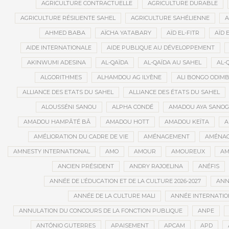
AGRICULTURE CONTRACTUELLE
AGRICULTURE DURABLE
AGRICULTURE RÉSILIENTE SAHEL
AGRICULTURE SAHÉLIENNE
A
AHMED BABA
AÏCHA YATABARY
AÏD EL-FITR
AÏD 
AIDE INTERNATIONALE
AIDE PUBLIQUE AU DÉVELOPPEMENT
AKINWUMI ADESINA
AL-QAÏDA
AL-QAÏDA AU SAHEL
AL-
ALGORITHMES
ALHAMDOU AG ILYÈNE
ALI BONGO ODIM
ALLIANCE DES ETATS DU SAHEL
ALLIANCE DES ÉTATS DU SAHEL
ALOUSSÉNI SANOU
ALPHA CONDÉ
AMADOU AYA SANO
AMADOU HAMPÂTÉ BÂ
AMADOU HOTT
AMADOU KEÏTA
A
AMÉLIORATION DU CADRE DE VIE
AMÉNAGEMENT
AMÉNAG
AMNESTY INTERNATIONAL
AMO
AMOUR
AMOUREUX
AM
ANCIEN PRÉSIDENT
ANDRY RAJOELINA
ANÉFIS
ANNÉE DE L’ÉDUCATION ET DE LA CULTURE 2026-2027
ANNÉ
ANNÉE DE LA CULTURE MALI
ANNÉE INTERNATION
ANNULATION DU CONCOURS DE LA FONCTION PUBLIQUE
ANPE
ANTÓNIO GUTERRES
APAISEMENT
APCAM
APD