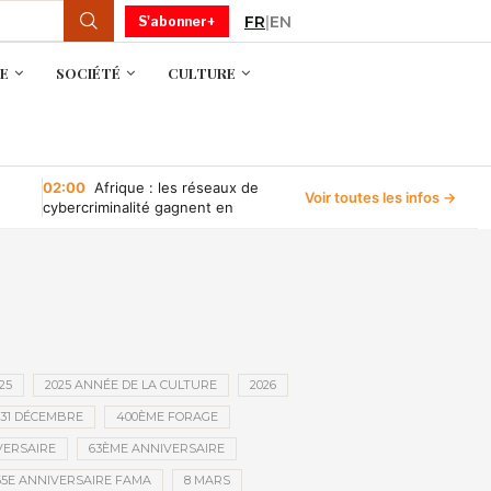
FR
|
EN
S'abonner+
E
SOCIÉTÉ
CULTURE
02:00
Afrique : les réseaux de
Voir toutes les infos →
cybercriminalité gagnent en
puissance, selon INTERPOL
25
2025 ANNÉE DE LA CULTURE
2026
31 DÉCEMBRE
400ÈME FORAGE
VERSAIRE
63ÈME ANNIVERSAIRE
65E ANNIVERSAIRE FAMA
8 MARS