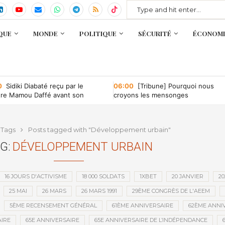
QUE
MONDE
POLITIQUE
SÉCURITÉ
ÉCONOMI
0
Sidiki Diabaté reçu par le
06:00
[Tribune] Pourquoi nous
tre Mamou Daffé avant son
croyons les mensonges
r à l’Accor Arena de Paris
Tags
Posts tagged with "Développement urbain"
G:
DÉVELOPPEMENT URBAIN
16 JOURS D'ACTIVISME
18 000 SOLDATS
1XBET
20 JANVIER
20
25 MAI
26 MARS
26 MARS 1991
29ÈME CONGRÈS DE L'AEEM
5ÈME RECENSEMENT GÉNÉRAL
61ÈME ANNIVERSAIRE
62ÈME ANNI
IRE
65E ANNIVERSAIRE
65E ANNIVERSAIRE DE L’INDÉPENDANCE