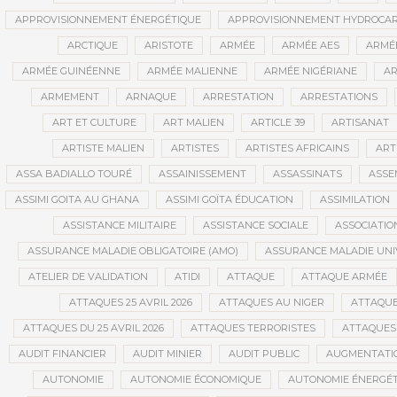
APPROVISIONNEMENT ÉNERGÉTIQUE
APPROVISIONNEMENT HYDROCAR
ARCTIQUE
ARISTOTE
ARMÉE
ARMÉE AES
ARMÉE
ARMÉE GUINÉENNE
ARMÉE MALIENNE
ARMÉE NIGÉRIANE
AR
ARMEMENT
ARNAQUE
ARRESTATION
ARRESTATIONS
ART ET CULTURE
ART MALIEN
ARTICLE 39
ARTISANAT
ARTISTE MALIEN
ARTISTES
ARTISTES AFRICAINS
ART
ASSA BADIALLO TOURÉ
ASSAINISSEMENT
ASSASSINATS
ASSE
ASSIMI GOITA AU GHANA
ASSIMI GOÏTA ÉDUCATION
ASSIMILATION
ASSISTANCE MILITAIRE
ASSISTANCE SOCIALE
ASSOCIATIO
ASSURANCE MALADIE OBLIGATOIRE (AMO)
ASSURANCE MALADIE UNI
ATELIER DE VALIDATION
ATIDI
ATTAQUE
ATTAQUE ARMÉE
ATTAQUES 25 AVRIL 2026
ATTAQUES AU NIGER
ATTAQUE
ATTAQUES DU 25 AVRIL 2026
ATTAQUES TERRORISTES
ATTAQUES 
AUDIT FINANCIER
AUDIT MINIER
AUDIT PUBLIC
AUGMENTATI
AUTONOMIE
AUTONOMIE ÉCONOMIQUE
AUTONOMIE ÉNERGÉT