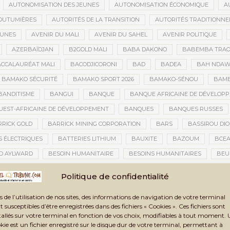
AUTONOMISATION DES JEUNES
AUTONOMISATION ÉCONOMIQUE
A
OUTUMIÈRES
AUTORITÉS DE LA TRANSITION
AUTORITÉS TRADITIONNE
EUNES
AVENIR DU MALI
AVENIR DU SAHEL
AVENIR POLITIQUE
AZERBAÏDJAN
B2GOLD MALI
BABA DAKONO
BABEMBA TRAO
CCALAURÉAT MALI
BACODJICORONI
BAD
BADEA
BAH NDA
BAMAKO SÉCURITÉ
BAMAKO SPORT 2026
BAMAKO-SÉNOU
BAM
BANDITISME
BANGUI
BANQUE
BANQUE AFRICAINE DE DÉVELOP
EST-AFRICAINE DE DÉVELOPPEMENT
BANQUES
BANQUES RUSSES
RICK GOLD
BARRICK MINING CORPORATION
BARS
BASSIROU DIO
S ÉLECTRIQUES
BATTERIES LITHIUM
BAUXITE
BAZOUM
BCE
D AYLWARD
BESOIN HUMANITAIRE
BESOINS HUMANITAIRES
BEU
CAINE DE LA PHOTOGRAPHIE
BIENNALE ARTISTIQUE ET CULTURELLE
B
Politique de confidentialité
NNALE ARTISTIQUE ET CULTURELLE TOMBOUCTOU 2025
BIENNALE DE TOM
s de l’utilisation de nos sites, des informations de navigation de votre terminal
A TRANSITION
BILAN DES ACTIVITÉS
BILAN ET PERSPECTIVES
BIL
t susceptibles d’être enregistrées dans des fichiers « Cookies ». Ces fichiers sont
BLANCHIMENT DE CAPITAUX
BLASPHÈME
BLÉ
BLÉ RUSSE
tallés sur votre terminal en fonction de vos choix, modifiables à tout moment.
kie est un fichier enregistré sur le disque dur de votre terminal, permettant à
CONOMIQUE
BLOGING
BNDA
BOAD
BOBO-DIOULASSO
BO