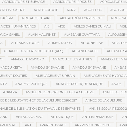
AGRICULTURE ET ÉLEVAGE
AGRICULTURE IRRIGUÉE
AGRICULTURE M
GRO-INDUSTRIE
AGROÉCOLOGIE
AGRV
AGUELHOC
AGUIBOU
EL-KÉBIR
AIDE ALIMENTAIRE
AIDE AU DÉVELOPPEMENT
AIDE FINA
AIDES HUMANITAIRES
AIE
AIGE
AIGLES DAMES DU MALI
AIGL
QAÏDA SAHEL
ALAIN MAUFINET
ALASSANE OUATTARA
ALFOUSSEY
BA
ALI FARKA TOURÉ
ALIMENTATION
ALIOUNE TINE
ALLAITE
ALLIANCE DES ÉTATS DU SAHEL (AES)
ALLIANCE SAHEL
ALLIANCE S
GO
AMADOU BAGAYOKO
AMADOU ET LES AUTRES
AMADOU ET MA
MADOU KÉITA
AMADOU SY SAVANE
AMADOU SY SAVANÉ
AMBAS
EMENT ROUTIER
AMÉNAGEMENT URBAIN
AMÉNAGEMENTS HYDRO-A
RTP
ANALYSE POLITIQUE
ANALYSE POLITIQUE AFRIQUE
ANAM
ANKARA
ANNÉE DE L’ÉDUCATION ET DE LA CULTURE
ANNÉE DE L’ÉD
E DE L’ÉDUCATION ET DE LA CULTURE 2026-2027
ANNÉE DE LA CULTURE
ALE DE L'ÉLIMINATION DU TRAVAIL DES ENFANTS
ANNÉE SCOLAIRE 2020-2
ANR
ANTANANARIVO
ANTARCTIQUE
ANTI-IMPÉRIALISME
AN
APEX MALI
APJ
APPRENTISSAGE
APPROVISIONNEMENT
APP